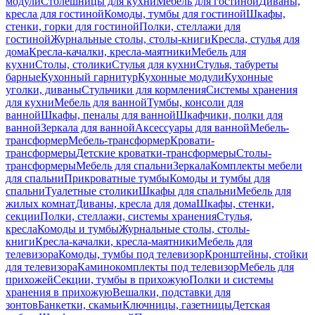
модули
Столешницы для кухни
Мебель для гостиной
Диваны,
кресла для гостиной
Комоды, тумбы для гостиной
Шкафы,
стенки, горки для гостиной
Полки, стеллажи для
гостиной
Журнальные столы, столы-книги
Кресла, стулья для
дома
Кресла-качалки, кресла-маятники
Мебель для
кухни
Столы, столики
Стулья для кухни
Стулья, табуреты
барные
Кухонный гарнитур
Кухонные модули
Кухонные
уголки, диваны
Стульчики для кормления
Системы хранения
для кухни
Мебель для ванной
Тумбы, консоли для
ванной
Шкафы, пеналы для ванной
Шкафчики, полки для
ванной
Зеркала для ванной
Аксессуары для ванной
Мебель-
трансформер
Мебель-трансформер
Кровати-
трансформеры
Детские кроватки-трансформеры
Столы-
трансформеры
Мебель для спальни
Зеркала
Комплекты мебели
для спальни
Прикроватные тумбы
Комоды и тумбы для
спальни
Туалетные столики
Шкафы для спальни
Мебель для
жилых комнат
Диваны, кресла для дома
Шкафы, стенки,
секции
Полки, стеллажи, системы хранения
Стулья,
кресла
Комоды и тумбы
Журнальные столы, столы-
книги
Кресла-качалки, кресла-маятники
Мебель для
телевизора
Комоды, тумбы под телевизор
Кронштейны, стойки
для телевизора
Каминокомплекты под телевизор
Мебель для
прихожей
Секции, тумбы в прихожую
Полки и системы
хранения в прихожую
Вешалки, подставки для
зонтов
Банкетки, скамьи
Ключницы, газетницы
Детская