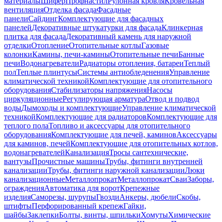
материалы
Шифер
Профнастил
Рулонная кровля
Кровельная
вентиляция
Отделка фасада
Фасадные
панели
Сайдинг
Комплектующие для фасадных
панелей
Декоративные штукатурки для фасада
Клинкерная
плитка для фасада
Декоративный камень для наружной
отделки
Отопление
Отопительные котлы
Газовые
колонки
Камины, печи-камины
Отопительные печи
Банные
печи
Водонагреватели
Радиаторы отопления, батареи
Теплый
пол
Теплые плинтусы
Системы антиобледенения
Управление
климатической техникой
Комплектующие для отопительного
оборудования
Стабилизаторы напряжения
Насосы
циркуляционные
Регулирующая арматура
Отвод и подвод
воды
Дымоходы и комплектующие
Управление климатической
техникой
Комплектующие для радиаторов
Комплектующие для
теплого пола
Топливо и аксессуары для отопительного
оборудования
Комплектующие для печей, каминов
Аксессуары
для каминов, печей
Комплектующие для отопительных котлов,
водонагревателей
Канализация
Тросы сантехнические,
вантузы
Прочистные машины
Трубы, фитинги внутренней
канализации
Трубы, фитинги наружной канализации
Люки
канализационные
Металлопрокат
Металлопрокат
Сваи
Заборы,
ограждения
Автоматика для ворот
Крепежные
изделия
Саморезы, шурупы
Гвозди
Анкеры, дюбели
Скобы,
штифты
Перфорированный крепеж
Гайки,
шайбы
Заклепки
Болты, винты, шпильки
Хомуты
Химические