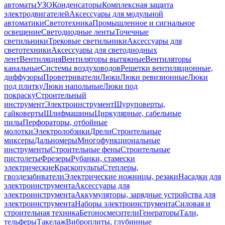
автоматы
УЗО
Конденсаторы
Комплексная защита
электродвигателей
Аксессуары для модульной
автоматики
Светотехника
Промышленное и сигнальное
освещение
Светодиодные ленты
Точечные
светильники
Трековые светильники
Аксессуары для
светотехники
Аксессуары для светодиодных
лент
Вентиляция
Вентиляторы вытяжные
Вентиляторы
канальные
Системы воздуховодов
Решетки вентиляционные,
диффузоры
Проветриватели
Люки
Люки ревизионные
Люки
под плитку
Люки напольные
Люки под
покраску
Строительный
инструмент
Электроинструмент
Шуруповерты,
гайковерты
Шлифмашины
Циркулярные, сабельные
пилы
Перфораторы, отбойные
молотки
Электролобзики
Дрели
Строительные
миксеры
Дальномеры
Многофункциональные
инструменты
Строительные фены
Строительные
пистолеты
Фрезеры
Рубанки, стамески
электрические
Краскопульты
Степлеры,
гвоздезабиватели
Электрические ножницы, резаки
Насадки для
электроинструмента
Аксессуары для
электроинструмента
Аккумуляторы, зарядные устройства для
электроинструмента
Наборы электроинструмента
Силовая и
строительная техника
Бетоносмесители
Генераторы
Тали,
тельферы
Такелаж
Виброплиты, глубинные