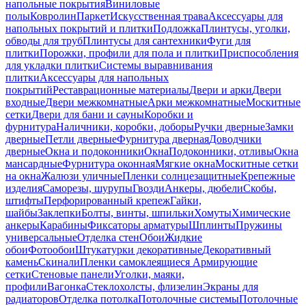
напольные покрытия
Виниловые
полы
Ковролин
Паркет
Искусственная трава
Аксессуары для
напольных покрытий и плитки
Подложка
Плинтусы, уголки,
обводы для труб
Плинтусы для сантехники
Фуги для
плитки
Порожки, профили для пола и плитки
Приспособления
для укладки плитки
Системы выравнивания
плитки
Аксессуары для напольных
покрытий
Реставрационные материалы
Двери и арки
Двери
входные
Двери межкомнатные
Арки межкомнатные
Москитные
сетки
Двери для бани и сауны
Коробки и
фурнитура
Наличники, коробки, доборы
Ручки дверные
Замки
дверные
Петли дверные
Фурнитура дверная
Доводчики
дверные
Окна и подоконники
Окна
Подоконники, отливы
Окна
мансардные
Фурнитура оконная
Мягкие окна
Москитные сетки
на окна
Жалюзи уличные
Пленки солнцезащитные
Крепежные
изделия
Саморезы, шурупы
Гвозди
Анкеры, дюбели
Скобы,
штифты
Перфорированный крепеж
Гайки,
шайбы
Заклепки
Болты, винты, шпильки
Хомуты
Химические
анкеры
Карабины
Фиксаторы арматуры
Шплинты
Пружины
универсальные
Отделка стен
Обои
Жидкие
обои
Фотообои
Штукатурки декоративные
Декоративный
камень
Скинали
Пленки самоклеящиеся
Армирующие
сетки
Стеновые панели
Уголки, маяки,
профили
Вагонка
Стеклохолсты, флизелин
Экраны для
радиаторов
Отделка потолка
Потолочные системы
Потолочные