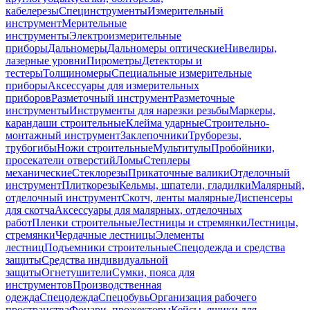
кабелерезы
Специнструменты
Измерительный
инструмент
Мерительные
инструменты
Электроизмерительные
приборы
Дальномеры
Дальномеры оптические
Нивелиры,
лазерные уровни
Пирометры
Детекторы и
тестеры
Толщиномеры
Специальные измерительные
приборы
Аксессуары для измерительных
приборов
Разметочный инструмент
Разметочные
инструменты
Инструменты для нарезки резьбы
Маркеры,
карандаши строительные
Клейма ударные
Строительно-
монтажный инструмент
Заклепочники
Труборезы,
трубогибы
Ножи строительные
Мультитулы
Пробойники,
просекатели отверстий
Ломы
Степлеры
механические
Стеклорезы
Прикаточные валики
Отделочный
инструмент
Плиткорезы
Кельмы, шпатели, гладилки
Малярный,
отделочный инструмент
Скотч, ленты малярные
Диспенсеры
для скотча
Аксессуары для малярных, отделочных
работ
Пленки строительные
Лестницы и стремянки
Лестницы,
стремянки
Чердачные лестницы
Элементы
лестниц
Подъемники строительные
Спецодежда и средства
защиты
Средства индивидуальной
защиты
Огнетушители
Сумки, пояса для
инструментов
Производственная
одежда
Спецодежда
Спецобувь
Организация рабочего
пространства
Фонари, прожекторы
Кейсы, ящики для