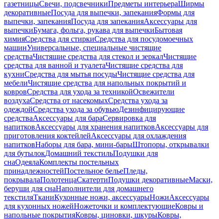
газетницы
Свечи, подсвечники
Предметы интерьера
Ширмы
декоративные
Посуда для выпечки, запекания
Формы для
выпечки, запекания
Посуда для запекания
Аксессуары для
выпечки
Бумага, фольга, рукава для выпечки
Бытовая
химия
Средства для стирки
Средства для посудомоечных
машин
Универсальные, специальные чистящие
средства
Чистящие средства для стекол и зеркал
Чистящие
средства для ванной и туалета
Чистящие средства для
кухни
Средства для мытья посуды
Чистящие средства для
мебели
Чистящие средства для напольных покрытий и
ковров
Средства для ухода за техникой
Освежители
воздуха
Средства от насекомых
Средства ухода за
одеждой
Средства ухода за обувью
Дезинфицирующие
средства
Аксессуары для бара
Сервировка для
напитков
Аксессуары для хранения напитков
Аксессуары для
приготовления коктейлей
Аксессуары для охлаждения
напитков
Наборы для бара, мини-бары
Штопоры, открывалки
для бутылок
Домашний текстиль
Подушки для
сна
Одеяла
Комплекты постельных
принадлежностей
Постельное белье
Пледы,
покрывала
Полотенца
Скатерти
Подушки декоративные
Маски,
беруши для сна
Наполнители для домашнего
текстиля
Ткани
Кухонные ножи, аксессуары
Ножи
Аксессуары
для кухонных ножей
Ножеточки и комплектующие
Ковры и
напольные покрытия
Ковры, циновки, шкуры
Ковры,