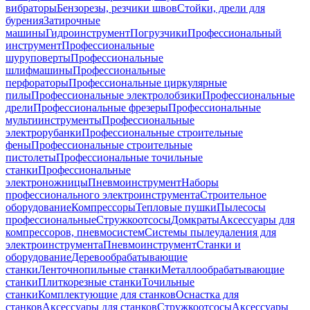
вибраторы
Бензорезы, резчики швов
Стойки, дрели для
бурения
Затирочные
машины
Гидроинструмент
Погрузчики
Профессиональный
инструмент
Профессиональные
шуруповерты
Профессиональные
шлифмашины
Профессиональные
перфораторы
Профессиональные циркулярные
пилы
Профессиональные электролобзики
Профессиональные
дрели
Профессиональные фрезеры
Профессиональные
мультиинструменты
Профессиональные
электрорубанки
Профессиональные строительные
фены
Профессиональные строительные
пистолеты
Профессиональные точильные
станки
Профессиональные
электроножницы
Пневмоинструмент
Наборы
профессионального электроинструмента
Строительное
оборудование
Компрессоры
Тепловые пушки
Пылесосы
профессиональные
Стружкоотсосы
Домкраты
Аксессуары для
компрессоров, пневмосистем
Системы пылеудаления для
электроинструмента
Пневмоинструмент
Станки и
оборудование
Деревообрабатывающие
станки
Ленточнопильные станки
Металлообрабатывающие
станки
Плиткорезные станки
Точильные
станки
Комплектующие для станков
Оснастка для
станков
Аксессуары для станков
Стружкоотсосы
Аксессуары