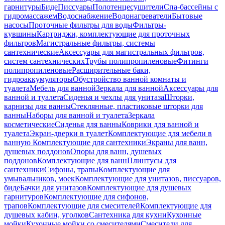
гарнитуры
Биде
Писсуары
Полотенцесушители
Спа-бассейны с
гидромассажем
Водоснабжение
Водонагреватели
Бытовые
насосы
Проточные фильтры для воды
Фильтры-
кувшины
Картриджи, комплектующие для проточных
фильтров
Магистральные фильтры, системы
сантехнические
Аксессуары для магистральных фильтров,
систем сантехнических
Трубы полипропиленовые
Фитинги
полипропиленовые
Расширительные баки,
гидроаккумуляторы
Обустройство ванной комнаты и
туалета
Мебель для ванной
Зеркала для ванной
Аксессуары для
ванной и туалета
Сиденья и чехлы для унитаза
Шторки,
карнизы для ванны
Стеклянные, пластиковые шторки для
ванны
Наборы для ванной и туалета
Зеркала
косметические
Сиденья для ванны
Коврики для ванной и
туалета
Экран-дверки в туалет
Комплектующие для мебели в
ванную
Комплектующие для сантехники
Экраны для ванн,
душевых поддонов
Опоры для ванн, душевых
поддонов
Комплектующие для ванн
Плинтусы для
сантехники
Сифоны, трапы
Комплектующие для
умывальников, моек
Комплектующие для унитазов, писсуаров,
биде
Бачки для унитазов
Комплектующие для душевых
гарнитуров
Комплектующие для сифонов,
трапов
Комплектующие для смесителей
Комплектующие для
душевых кабин, уголков
Сантехника для кухни
Кухонные
мойки
Кухонные мойки со смесителями
Смесители для