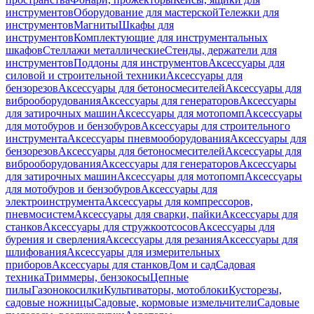
инструментов
Оборудование для мастерской
Тележки для
инструментов
Магниты
Шкафы для
инструментов
Комплектующие для инструментальных
шкафов
Стеллажи металлические
Стенды, держатели для
инструментов
Поддоны для инструментов
Аксессуары для
силовой и строительной техники
Аксессуары для
бензорезов
Аксессуары для бетоносмесителей
Аксессуары для
виброоборудования
Аксессуары для генераторов
Аксессуары
для затирочных машин
Аксессуары для мотопомп
Аксессуары
для мотобуров и бензобуров
Аксессуары для строительного
инструмента
Аксессуары пневмооборудования
Аксессуары для
бензорезов
Аксессуары для бетоносмесителей
Аксессуары для
виброоборудования
Аксессуары для генераторов
Аксессуары
для затирочных машин
Аксессуары для мотопомп
Аксессуары
для мотобуров и бензобуров
Аксессуары для
электроинструмента
Аксессуары для компрессоров,
пневмосистем
Аксессуары для сварки, пайки
Аксессуары для
станков
Аксессуары для стружкоотсосов
Аксессуары для
бурения и сверления
Аксессуары для резания
Аксессуары для
шлифования
Аксессуары для измерительных
приборов
Аксессуары для станков
Дом и сад
Садовая
техника
Триммеры, бензокосы
Цепные
пилы
Газонокосилки
Культиваторы, мотоблоки
Кусторезы,
садовые ножницы
Садовые, кормовые измельчители
Садовые