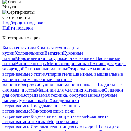
Услуги
Сертификаты
Подборщик подарков
Найти подарки
Категории товаров
Бытовая техника
Крупная техника для
кухни
Холодильники
Вытяжки
Кухонные
плиты
Морозильники
Посудомоечные машины
Настольные
плиты
Винные шкафы
Мини-холодильники
Техника для ухода
за одеждой
Стиральные машины
Стиральные машины
встраиваемые
Утюги
Отпариватели
Швейные, вышивальные
машины
Промышленные швейные
машины
Оверлоки
Сушильные машины, шкафы
Гладильные
системы, прессы
Машинки для удаления катышков
Сушилки
для обуви
Встраиваемая техника, оборудование
Варочные
панели
Духовые шкафы
Холодильники
встраиваемые
Посудомоечные машины
встраиваемые
Микроволновые печи
встраиваемые
Кофемашины встраиваемые
Комплекты
встраиваемой техники
Морозильники
встраиваемые
Измельчители пищевых отходов
Шкафы для