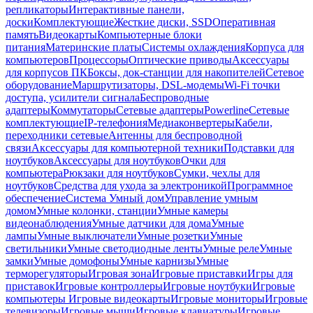
репликаторы
Интерактивные панели,
доски
Комплектующие
Жесткие диски, SSD
Оперативная
память
Видеокарты
Компьютерные блоки
питания
Материнские платы
Системы охлаждения
Корпуса для
компьютеров
Процессоры
Оптические приводы
Аксессуары
для корпусов ПК
Боксы, док-станции для накопителей
Сетевое
оборудование
Маршрутизаторы, DSL-модемы
Wi-Fi точки
доступа, усилители сигнала
Беспроводные
адаптеры
Коммутаторы
Сетевые адаптеры
Powerline
Сетевые
комплектующие
IP-телефония
Медиаконвертеры
Кабели,
переходники сетевые
Антенны для беспроводной
связи
Аксессуары для компьютерной техники
Подставки для
ноутбуков
Аксессуары для ноутбуков
Очки для
компьютера
Рюкзаки для ноутбуков
Сумки, чехлы для
ноутбуков
Средства для ухода за электроникой
Программное
обеспечение
Система Умный дом
Управление умным
домом
Умные колонки, станции
Умные камеры
видеонаблюдения
Умные датчики для дома
Умные
лампы
Умные выключатели
Умные розетки
Умные
светильники
Умные светодиодные ленты
Умные реле
Умные
замки
Умные домофоны
Умные карнизы
Умные
терморегуляторы
Игровая зона
Игровые приставки
Игры для
приставок
Игровые контроллеры
Игровые ноутбуки
Игровые
компьютеры
Игровые видеокарты
Игровые мониторы
Игровые
телевизоры
Игровые мыши
Игровые клавиатуры
Игровые