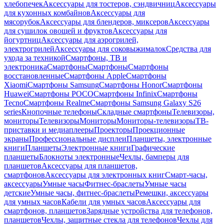
хлебопечек
Аксессуары для тостеров, сэндвичниц
Аксессуары
для кухонных комбайнов
Аксессуары для
мясорубок
Аксессуары для блендеров, миксеров
Аксессуары
для сушилок овощей и фруктов
Аксессуары для
йогуртниц
Аксессуары для аэрогрилей,
электрогрилей
Аксессуары для соковыжималок
Средства для
ухода за техникой
Смартфоны, ТВ и
электроника
Смартфоны
Смартфоны
Смартфоны
восстановленные
Смартфоны Apple
Смартфоны
Xiaomi
Смартфоны Samsung
Смартфоны Honor
Смартфоны
Huawei
Смартфоны POCO
Смартфоны Infinix
Смартфоны
Tecno
Смартфоны Realme
Смартфоны Samsung Galaxy S26
series
Кнопочные телефоны
Складные смартфоны
Телевизоры,
мониторы
Телевизоры
Мониторы
Мониторы-телевизоры
ТВ-
приставки и медиаплееры
Проекторы
Проекционные
экраны
Профессиональные дисплеи
Планшеты, электронные
книги
Планшеты
Электронные книги
Графические
планшеты
Блокноты электронные
Чехлы, бамперы для
планшетов
Аксессуары для планшетов,
смартфонов
Аксессуары для электронных книг
Смарт-часы,
аксессуары
Умные часы
Фитнес-браслеты
Умные часы
детские
Умные часы, фитнес-браслеты
Ремешки, аксессуары
для умных часов
Кабели для умных часов
Аксессуары для
смартфонов, планшетов
Зарядные устройства для телефонов,
планшетов
Чехлы, защитные стекла для телефонов
Чехлы для