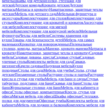
мебель
Шкафы для детской
Полки, стеллажи для
детской
Детские комоды
Кровати детские
Детские
матрасы
Матрасы в кроватку
Наматрасники, защитные чехлы
детские
Мебель для детского сада
Мебельная фурнитура и
аксессуары
Комплектующие для столов
Комплектующие для
стульев
Комплектующие для кроватей и кроваток
Аксессуары
для мебели
Комплектующие для мягкой
мебели
Комплектующие для корпусной мебели
Мебельная
фурнитура
Чехлы для мебели
Системы хранения для
кухни
Товары для безопасности детей
Мебель для самых
маленьких
Кроватки для новорожденных
Пеленальные
столики, комоды, матрасы
Манежи, кровати-манежи
Матрасы в
кроватку
Наматрасники, защитные чехлы в кроватку
Садовая
мебель
Садовые диваны, кресла
Садовые стулья
Садовые,
уличные столы
Комплекты мебели для сада
Гамаки,
шезлонги
Качели садовые
Надувная мебель
Кухни
походные
Столы для сада
Мебель для учебы
Столы, стулья
детские
Письменные столы
Растущие столы и парты
Растущие
кресла и стулья для учебы
Мебель для бани и сауны
Стулья,
табуретки, подставки для бани
Скамьи для бани
Столы для
бани
Журнальные столики для бани
Мебель для кабинета и
офиса
Столы офисные, компьютерные
Кресла, стулья для
офиса
Мягкая мебель для офиса
Шкафы офисные
Стеллажи,
полки для документов
Офисные тумбы
Комплекты мебели для
кабинета
Мебель для лоджии и балкона
Комплекты мебели для