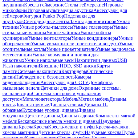
наушники
Кресла геймерские
Столы геймерские
Игровые
микрофоны
Игровая мультимедиа акустика
Аксессуары для
геймеров
Фигурки Funko Pop
Подставки для
ноутбуков
Светодиодные ленты
Лампы для мониторов
Умная
техника
Умные роботы-пылесосы
Умные телевизоры
Умные
стиральные машины
Умные чайники
Умные роботы
кулинарные
Умные вентиляторы
Умные кондиционеры
Умные
обогреватели
Умные увлажнители, очистители воздуха
Умные
отопительные котлы
Умные проветриватели
Умные радиочасы,
метеостанции
Умные кормушки и поилки для
животных
Умные напольные весы
Накопители данных
USB
Flash накопители
Внешние HDD, SSD диски
Карты
памяти
Сетевые накопители
Картридеры
Оптические
диски
Наблюдение и безопасность
Камеры
видеонаблюдения
Аксессуары для CCTV
Домофоны,
вызывные панели
Датчики для дома
Охранные системы,
сигнализации
Системы контроля и управления
доступом
Металлодетекторы
Мебель
Мягкая мебель
Диваны,
тахты
Диваны прямые
Диваны угловые
Диваны П-
образные
Кухонные уголки, диваны
Диваны
модульные
Детские диваны
Диваны садовые
Комплекты мягкой
мебели
Бескаркасные кресла-мешки и диваны
Надувные
диваны
Кресла
Кресла
Кресла-мешки и пуфы
Кресла-качалки,
кресла-маятники
Детские кресла, пуфы
Надувные кресла
Пуфы,
оттоманки
Кресла-кровати
Игровая мебель
Кресла