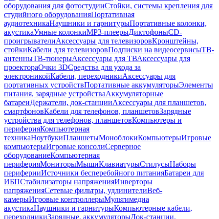
оборудования для фотостудии
Стойки, системы крепления для
студийного оборудования
Портативная
аудиотехника
Наушники и гарнитуры
Портативные колонки,
акустика
Умные колонки
MP3-плееры
Диктофоны
CD-
проигрыватели
Аксессуары для телевизоров
Кронштейны,
стойки
Кабели для телевизоров
Подписки на видеосервисы
ТВ-
антенны
ТВ-тюнеры
Аксессуары для ТВ
Аксессуары для
проектора
Очки 3D
Средства для ухода за
электроникой
Кабели, переходники
Аксессуары для
портативных устройств
Портативные аккумуляторы
Элементы
питания, зарядные устройства
Аккумуляторные
батареи
Держатели, док-станции
Аксессуары для планшетов,
смартфонов
Кабели для телефонов, планшетов
Зарядные
устройства для телефонов, планшетов
Компьютеры и
периферия
Компьютерная
техника
Ноутбуки
Планшеты
Моноблоки
Компьютеры
Игровые
компьютеры
Игровые консоли
Серверное
оборудование
Компьютерная
периферия
Мониторы
Мыши
Клавиатуры
Стилусы
Наборы
периферии
Источники бесперебойного питания
Батареи для
ИБП
Стабилизаторы напряжения
Инверторы
напряжения
Сетевые фильтры, удлинители
Веб-
камеры
Игровые контроллеры
Мультимедиа
акустика
Наушники и гарнитуры
Компьютерные кабели,
переходники
Зарядные, аккумуляторы
Док-станции,