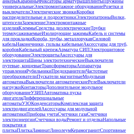
анкеры
Карабины
Фиксаторы арматуры
Шплинты
Пружины
универсальные
Электромонтажное оборудование
Розетки и
выключатели
Электрические звонки
Коробки
распределительные и подрозетники
Электропатроны
Вилки,
штепсели
Заземление
Электромонтажные
изделия
Клеммы
Средства диэлектрические
Трубки
термоусаживаемые
Изолирующие зажимы
Кабель и системы
для прокладки
Короба, трубы, металлорукав
Силовой
кабель
Наконечники, гильзы кабельные
Аксессуары для труб,
коробов
Кабельный крепеж
Арматура СИП
Электрощитовое
оборудование
Электрощиты
Аксессуары для
электрощита
Шины электротехнические
Выключатели
путевые, концевые
Трансформаторы
Аппаратура
управления
Рубильники
Предохранители
Частотные
преобразователи
Пускатели магнитные
Модульная
автоматика
Выключатели автоматические
Реле
Выключатели
нагрузки
Контакторы
Дополнительное модульное
оборудование
УЗИП
Автоматика пуска
двигателя
Дифференциальные
автоматы
УЗО
Конденсаторы
Комплексная защита
электродвигателей
Аксессуары для модульной
автоматики
Приборы учета
Счетчики газа
Счетчики
электроэнергии
Счетчики воды
Ремонт и отделка
Напольные
покрытия и
плитка
Плитка
Ламинат
Линолеум
Керамогранит
Спортивные