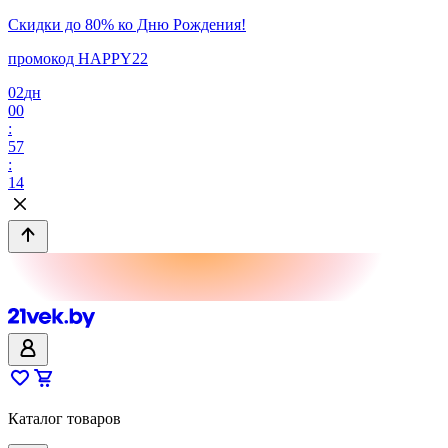
Скидки до 80% ко Дню Рождения!
промокод HAPPY22
02
дн
00
:
57
:
14
Каталог товаров