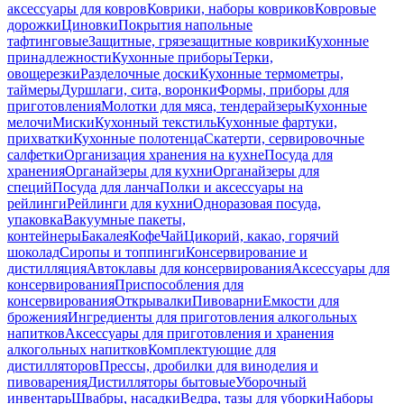
аксессуары для ковров
Коврики, наборы ковриков
Ковровые
дорожки
Циновки
Покрытия напольные
тафтинговые
Защитные, грязезащитные коврики
Кухонные
принадлежности
Кухонные приборы
Терки,
овощерезки
Разделочные доски
Кухонные термометры,
таймеры
Дуршлаги, сита, воронки
Формы, приборы для
приготовления
Молотки для мяса, тендерайзеры
Кухонные
мелочи
Миски
Кухонный текстиль
Кухонные фартуки,
прихватки
Кухонные полотенца
Скатерти, сервировочные
салфетки
Организация хранения на кухне
Посуда для
хранения
Органайзеры для кухни
Органайзеры для
специй
Посуда для ланча
Полки и аксессуары на
рейлинги
Рейлинги для кухни
Одноразовая посуда,
упаковка
Вакуумные пакеты,
контейнеры
Бакалея
Кофе
Чай
Цикорий, какао, горячий
шоколад
Сиропы и топпинги
Консервирование и
дистилляция
Автоклавы для консервирования
Аксессуары для
консервирования
Приспособления для
консервирования
Открывалки
Пивоварни
Емкости для
брожения
Ингредиенты для приготовления алкогольных
напитков
Аксессуары для приготовления и хранения
алкогольных напитков
Комплектующие для
дистилляторов
Прессы, дробилки для виноделия и
пивоварения
Дистилляторы бытовые
Уборочный
инвентарь
Швабры, насадки
Ведра, тазы для уборки
Наборы