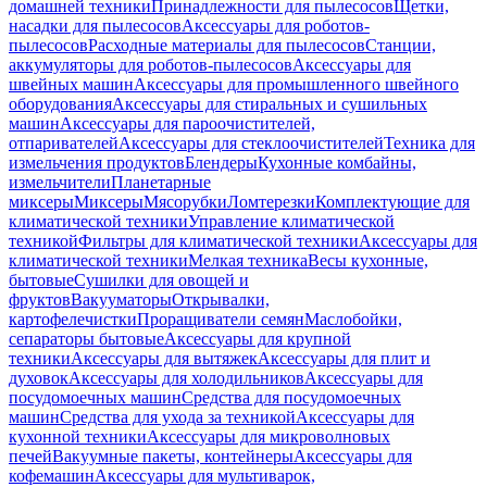
домашней техники
Принадлежности для пылесосов
Щетки,
насадки для пылесосов
Аксессуары для роботов-
пылесосов
Расходные материалы для пылесосов
Станции,
аккумуляторы для роботов-пылесосов
Аксессуары для
швейных машин
Аксессуары для промышленного швейного
оборудования
Аксессуары для стиральных и сушильных
машин
Аксессуары для пароочистителей,
отпаривателей
Аксессуары для стеклоочистителей
Техника для
измельчения продуктов
Блендеры
Кухонные комбайны,
измельчители
Планетарные
миксеры
Миксеры
Мясорубки
Ломтерезки
Комплектующие для
климатической техники
Управление климатической
техникой
Фильтры для климатической техники
Аксессуары для
климатической техники
Мелкая техника
Весы кухонные,
бытовые
Сушилки для овощей и
фруктов
Вакууматоры
Открывалки,
картофелечистки
Проращиватели семян
Маслобойки,
сепараторы бытовые
Аксессуары для крупной
техники
Аксессуары для вытяжек
Аксессуары для плит и
духовок
Аксессуары для холодильников
Аксессуары для
посудомоечных машин
Средства для посудомоечных
машин
Средства для ухода за техникой
Аксессуары для
кухонной техники
Аксессуары для микроволновых
печей
Вакуумные пакеты, контейнеры
Аксессуары для
кофемашин
Аксессуары для мультиварок,