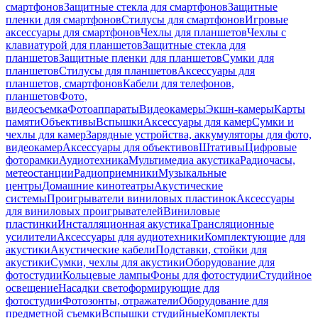
смартфонов
Защитные стекла для смартфонов
Защитные
пленки для смартфонов
Стилусы для смартфонов
Игровые
аксессуары для смартфонов
Чехлы для планшетов
Чехлы с
клавиатурой для планшетов
Защитные стекла для
планшетов
Защитные пленки для планшетов
Сумки для
планшетов
Стилусы для планшетов
Аксессуары для
планшетов, смартфонов
Кабели для телефонов,
планшетов
Фото,
видеосъемка
Фотоаппараты
Видеокамеры
Экшн-камеры
Карты
памяти
Объективы
Вспышки
Аксессуары для камер
Сумки и
чехлы для камер
Зарядные устройства, аккумуляторы для фото,
видеокамер
Аксессуары для объективов
Штативы
Цифровые
фоторамки
Аудиотехника
Мультимедиа акустика
Радиочасы,
метеостанции
Радиоприемники
Музыкальные
центры
Домашние кинотеатры
Акустические
системы
Проигрыватели виниловых пластинок
Аксессуары
для виниловых проигрывателей
Виниловые
пластинки
Инсталляционная акустика
Трансляционные
усилители
Аксессуары для аудиотехники
Комплектующие для
акустики
Акустические кабели
Подставки, стойки для
акустики
Сумки, чехлы для акустики
Оборудование для
фотостудии
Кольцевые лампы
Фоны для фотостудии
Студийное
освещение
Насадки светоформирующие для
фотостудии
Фотозонты, отражатели
Оборудование для
предметной съемки
Вспышки студийные
Комплекты