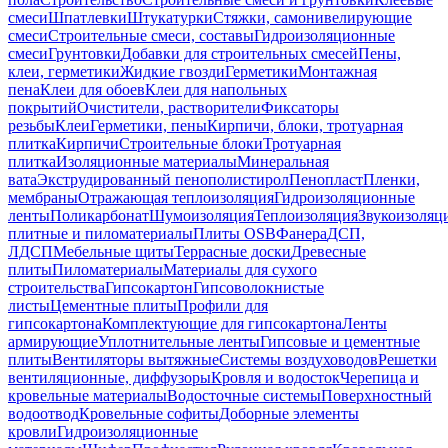
смеси
Шпатлевки
Штукатурки
Стяжки, самонивелирующие
смеси
Строительные смеси, составы
Гидроизоляционные
смеси
Грунтовки
Добавки для строительных смесей
Пены,
клеи, герметики
Жидкие гвозди
Герметики
Монтажная
пена
Клеи для обоев
Клеи для напольных
покрытий
Очистители, растворители
Фиксаторы
резьбы
Клеи
Герметики, пены
Кирпичи, блоки, тротуарная
плитка
Кирпичи
Строительные блоки
Тротуарная
плитка
Изоляционные материалы
Минеральная
вата
Экструдированный пенополистирол
Пенопласт
Пленки,
мембраны
Отражающая теплоизоляция
Гидроизоляционные
ленты
Поликарбонат
Шумоизоляция
Теплоизоляция
Звукоизоляц
плитные и пиломатериалы
Плиты OSB
Фанера
ДСП,
ЛДСП
Мебельные щиты
Террасные доски
Древесные
плиты
Пиломатериалы
Материалы для сухого
строительства
Гипсокартон
Гипсоволокнистые
листы
Цементные плиты
Профили для
гипсокартона
Комплектующие для гипсокартона
Ленты
армирующие
Уплотнительные ленты
Гипсовые и цементные
плиты
Вентиляторы вытяжные
Системы воздуховодов
Решетки
вентиляционные, диффузоры
Кровля и водосток
Черепица и
кровельные материалы
Водосточные системы
Поверхностный
водоотвод
Кровельные софиты
Доборные элементы
кровли
Гидроизоляционные