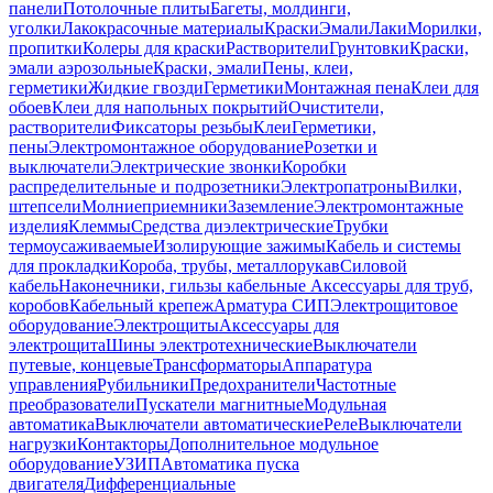
панели
Потолочные плиты
Багеты, молдинги,
уголки
Лакокрасочные материалы
Краски
Эмали
Лаки
Морилки,
пропитки
Колеры для краски
Растворители
Грунтовки
Краски,
эмали аэрозольные
Краски, эмали
Пены, клеи,
герметики
Жидкие гвозди
Герметики
Монтажная пена
Клеи для
обоев
Клеи для напольных покрытий
Очистители,
растворители
Фиксаторы резьбы
Клеи
Герметики,
пены
Электромонтажное оборудование
Розетки и
выключатели
Электрические звонки
Коробки
распределительные и подрозетники
Электропатроны
Вилки,
штепсели
Молниеприемники
Заземление
Электромонтажные
изделия
Клеммы
Средства диэлектрические
Трубки
термоусаживаемые
Изолирующие зажимы
Кабель и системы
для прокладки
Короба, трубы, металлорукав
Силовой
кабель
Наконечники, гильзы кабельные
Аксессуары для труб,
коробов
Кабельный крепеж
Арматура СИП
Электрощитовое
оборудование
Электрощиты
Аксессуары для
электрощита
Шины электротехнические
Выключатели
путевые, концевые
Трансформаторы
Аппаратура
управления
Рубильники
Предохранители
Частотные
преобразователи
Пускатели магнитные
Модульная
автоматика
Выключатели автоматические
Реле
Выключатели
нагрузки
Контакторы
Дополнительное модульное
оборудование
УЗИП
Автоматика пуска
двигателя
Дифференциальные