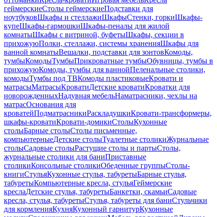
геймерские
Столы геймерские
Подставки для
ноутбуков
Шкафы и стеллажи
Шкафы
Стенки, горки
Шкафы-
купе
Шкафы-гармошки
Шкафы-пеналы для жилой
комнаты
Шкафы с витриной, буфеты
Шкафы, секции в
прихожую
Полки, стеллажи, системы хранения
Шкафы для
ванной комнаты
Вешалки, подставки для зонтов
Комоды,
тумбы
Комоды
Тумбы
Прикроватные тумбы
Обувницы, тумбы в
прихожую
Комоды, тумбы для ванной
Пеленальные столики,
комоды
Тумбы под ТВ
Комоды пластиковые
Кровати и
матрасы
Матрасы
Кровати
Детские кровати
Кроватки для
новорожденных
Надувная мебель
Наматрасники, чехлы на
матрас
Основания для
кроватей
Подматрасники
Раскладушки
Кровати-трансформеры,
шкафы-кровати
Кровати-домики
Столы
Кухонные
столы
Барные столы
Столы письменные,
компьютерные
Детские столы
Туалетные столики
Журнальные
столы
Садовые столы
Растущие столы и парты
Столы,
журнальные столики для бани
Приставные
столики
Консольные столики
Обеденные группы
Столы-
книги
Стулья
Кухонные стулья, табуреты
Барные стулья,
табуреты
Компьютерные кресла, стулья
Геймерские
кресла
Детские стулья, табуреты
Банкетки, скамьи
Садовые
кресла, стулья, табуреты
Стулья, табуреты для бани
Стульчики
для кормления
Кухня
Кухонный гарнитур
Кухонные