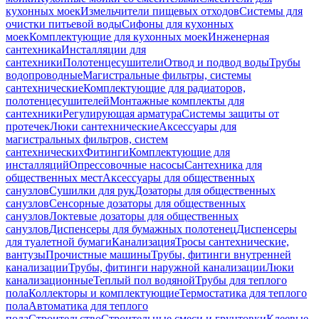
кухонных моек
Измельчители пищевых отходов
Системы для
очистки питьевой воды
Сифоны для кухонных
моек
Комплектующие для кухонных моек
Инженерная
сантехника
Инсталляции для
сантехники
Полотенцесушители
Отвод и подвод воды
Трубы
водопроводные
Магистральные фильтры, системы
сантехнические
Комплектующие для радиаторов,
полотенцесушителей
Монтажные комплекты для
сантехники
Регулирующая арматура
Системы защиты от
протечек
Люки сантехнические
Аксессуары для
магистральных фильтров, систем
сантехнических
Фитинги
Комплектующие для
инсталляций
Опрессовочные насосы
Сантехника для
общественных мест
Аксессуары для общественных
санузлов
Сушилки для рук
Дозаторы для общественных
санузлов
Сенсорные дозаторы для общественных
санузлов
Локтевые дозаторы для общественных
санузлов
Диспенсеры для бумажных полотенец
Диспенсеры
для туалетной бумаги
Канализация
Тросы сантехнические,
вантузы
Прочистные машины
Трубы, фитинги внутренней
канализации
Трубы, фитинги наружной канализации
Люки
канализационные
Теплый пол водяной
Трубы для теплого
пола
Коллекторы и комплектующие
Термостатика для теплого
пола
Автоматика для теплого
пола
Строительство
Строительные смеси и грунтовки
Клеевые