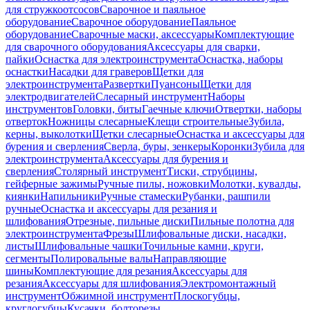
для стружкоотсосов
Сварочное и паяльное
оборудование
Сварочное оборудование
Паяльное
оборудование
Сварочные маски, аксессуары
Комплектующие
для сварочного оборудования
Аксессуары для сварки,
пайки
Оснастка для электроинструмента
Оснастка, наборы
оснастки
Насадки для граверов
Щетки для
электроинструмента
Развертки
Пуансоны
Щетки для
электродвигателей
Слесарный инструмент
Наборы
инструментов
Головки, биты
Гаечные ключи
Отвертки, наборы
отверток
Ножницы слесарные
Клещи строительные
Зубила,
керны, выколотки
Щетки слесарные
Оснастка и аксессуары для
бурения и сверления
Сверла, буры, зенкеры
Коронки
Зубила для
электроинструмента
Аксессуары для бурения и
сверления
Столярный инструмент
Тиски, струбцины,
гейферные зажимы
Ручные пилы, ножовки
Молотки, кувалды,
киянки
Напильники
Ручные стамески
Рубанки, рашпили
ручные
Оснастка и аксессуары для резания и
шлифования
Отрезные, пильные диски
Пильные полотна для
электроинструмента
Фрезы
Шлифовальные диски, насадки,
листы
Шлифовальные чашки
Точильные камни, круги,
сегменты
Полировальные валы
Направляющие
шины
Комплектующие для резания
Аксессуары для
резания
Аксессуары для шлифования
Электромонтажный
инструмент
Обжимной инструмент
Плоскогубцы,
круглогубцы
Кусачки, болторезы,