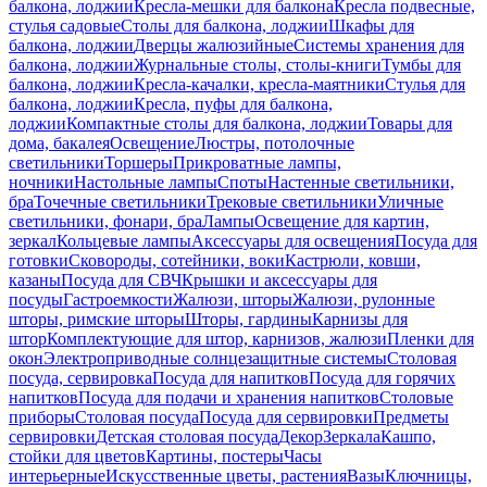
балкона, лоджии
Кресла-мешки для балкона
Кресла подвесные,
стулья садовые
Столы для балкона, лоджии
Шкафы для
балкона, лоджии
Дверцы жалюзийные
Системы хранения для
балкона, лоджии
Журнальные столы, столы-книги
Тумбы для
балкона, лоджии
Кресла-качалки, кресла-маятники
Стулья для
балкона, лоджии
Кресла, пуфы для балкона,
лоджии
Компактные столы для балкона, лоджии
Товары для
дома, бакалея
Освещение
Люстры, потолочные
светильники
Торшеры
Прикроватные лампы,
ночники
Настольные лампы
Споты
Настенные светильники,
бра
Точечные светильники
Трековые светильники
Уличные
светильники, фонари, бра
Лампы
Освещение для картин,
зеркал
Кольцевые лампы
Аксессуары для освещения
Посуда для
готовки
Сковороды, сотейники, воки
Кастрюли, ковши,
казаны
Посуда для СВЧ
Крышки и аксессуары для
посуды
Гастроемкости
Жалюзи, шторы
Жалюзи, рулонные
шторы, римские шторы
Шторы, гардины
Карнизы для
штор
Комплектующие для штор, карнизов, жалюзи
Пленки для
окон
Электроприводные солнцезащитные системы
Столовая
посуда, сервировка
Посуда для напитков
Посуда для горячих
напитков
Посуда для подачи и хранения напитков
Столовые
приборы
Столовая посуда
Посуда для сервировки
Предметы
сервировки
Детская столовая посуда
Декор
Зеркала
Кашпо,
стойки для цветов
Картины, постеры
Часы
интерьерные
Искусственные цветы, растения
Вазы
Ключницы,