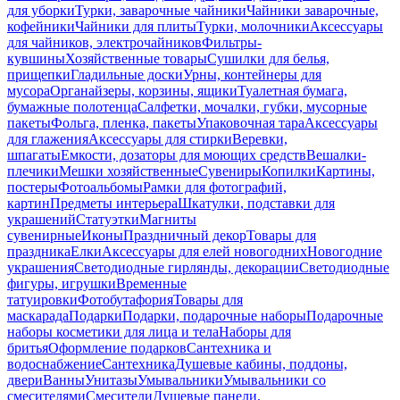
для уборки
Турки, заварочные чайники
Чайники заварочные,
кофейники
Чайники для плиты
Турки, молочники
Аксессуары
для чайников, электрочайников
Фильтры-
кувшины
Хозяйственные товары
Сушилки для белья,
прищепки
Гладильные доски
Урны, контейнеры для
мусора
Органайзеры, корзины, ящики
Туалетная бумага,
бумажные полотенца
Салфетки, мочалки, губки, мусорные
пакеты
Фольга, пленка, пакеты
Упаковочная тара
Аксессуары
для глажения
Аксессуары для стирки
Веревки,
шпагаты
Емкости, дозаторы для моющих средств
Вешалки-
плечики
Мешки хозяйственные
Сувениры
Копилки
Картины,
постеры
Фотоальбомы
Рамки для фотографий,
картин
Предметы интерьера
Шкатулки, подставки для
украшений
Статуэтки
Магниты
сувенирные
Иконы
Праздничный декор
Товары для
праздника
Елки
Аксессуары для елей новогодних
Новогодние
украшения
Светодиодные гирлянды, декорации
Светодиодные
фигуры, игрушки
Временные
татуировки
Фотобутафория
Товары для
маскарада
Подарки
Подарки, подарочные наборы
Подарочные
наборы косметики для лица и тела
Наборы для
бритья
Оформление подарков
Сантехника и
водоснабжение
Сантехника
Душевые кабины, поддоны,
двери
Ванны
Унитазы
Умывальники
Умывальники со
смесителями
Смесители
Душевые панели,