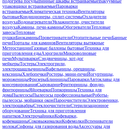
подогрева посуды
Винные шкафы встраиваемые
Вакуумные
упаковщики встраиваемые
Пароварки
встраиваемые
Климатическая техника
Вентиляторы
бытовые
Кондиционеры, сплит-системы
Охладители
воздуха
Водонагреватели
Увлажнители, очистители
воздуха
Камины, печи-камины
Обогреватели
Тепловые
завесы
Тепловые
пушки
Биокамины
Проветриватели
Отопительные печи
Банные
печи
Порталы для каминов
Вентиляторы вытяжные
Метеостанции
Газовые баллоны бытовые
Техника для
приготовления еды
Аэрогрили
Микроволновые
печи
Мультиварки
Сэндвичницы, хот-дог
мейкеры
Тостеры
Электрогрили,
электрошашлычницы
Вафельницы, орешницы,
кексницы
Хлебопечки
Ростеры, мини-печи
Йогуртницы,
мороженицы
Фризеры
Блинницы
Пароварки
Автоклавы для
консервирования
Сыроварни
Фритюрницы, фондю-
фритюрницы
Яйцеварки
Попкорницы
Техника для
дома
Пылесосы
Пылесосы профессиональные
Роботы-
пылесосы, мойщики окон
Пароочистители
Электровеники,
электрошвабры
Стеклоочистители
Стерилизационное
оборудование
Техника для приготовления
напитков
Электрочайники
Кофеварки,
кофемашины
Соковыжималки
Кофемолки
Вспениватели
молока
Сифоны для газирования воды
Аксессуары для