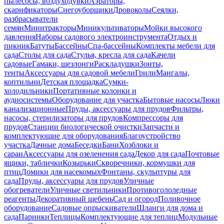
пылесосы, воздуходувки
Аэраторы,
скарификаторы
Снегоуборщики
Дровоколы
Сеялки,
разбрасыватели
семян
Минитракторы
Миникультиваторы
Мойки высокого
давления
Наборы садового электроинструмента
Отдых и
пикник
Батуты
Бассейны
Спа-бассейны
Комплекты мебели для
сада
Столы для сада
Стулья, кресла для сада
Качели
садовые
Гамаки, шезлонги
Раскладушки
Зонты,
тенты
Аксессуары для садовой мебели
Грили
Мангалы,
коптильни
Детская площадка
Сумки-
холодильники
Портативные колонки и
аудиосистемы
Оборудование для участка
Бытовые насосы
Люки
канализационные
Пруды, аксессуары для прудов
Фильтры,
насосы, стерилизаторы для прудов
Компрессоры для
прудов
Станции биологической очистки
Запчасти и
комплектующие для оборудования
Благоустройство
участка
Дачные дома
Беседки
Бани
Хозблоки и
сараи
Аксессуары для озеленения сада
Декор для сада
Почтовые
ящики, таблички
Козырьки
Скворечники, кормушки для
птиц
Домики для насекомых
Фонтаны, скульптуры для
сада
Пруды, аксессуары для прудов
Уличные
обогреватели
Уличные светильники
Противогололедные
реагенты
Декоративный щебень
Сад и огород
Поливочное
оборудование
Садовые опрыскиватели
Шланги для дома и
сада
Парники
Теплицы
Комплектующие для теплиц
Модульные