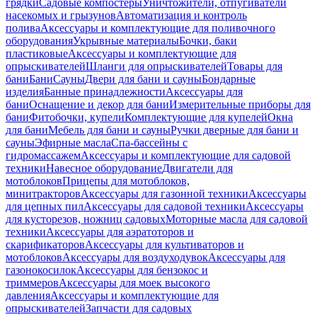
грядки
Садовые компостеры
Уничтожители, отпугиватели
насекомых и грызунов
Автоматизация и контроль
полива
Аксессуары и комплектующие для поливочного
оборудования
Укрывные материалы
Бочки, баки
пластиковые
Аксессуары и комплектующие для
опрыскивателей
Шланги для опрыскивателей
Товары для
бани
Бани
Сауны
Двери для бани и сауны
Бондарные
изделия
Банные принадлежности
Аксессуары для
бани
Оснащение и декор для бани
Измерительные приборы для
бани
Фитобочки, купели
Комплектующие для купелей
Окна
для бани
Мебель для бани и сауны
Ручки дверные для бани и
сауны
Эфирные масла
Спа-бассейны с
гидромассажем
Аксессуары и комплектующие для садовой
техники
Навесное оборудование
Двигатели для
мотоблоков
Прицепы для мотоблоков,
минитракторов
Аксессуары для газонной техники
Аксессуары
для цепных пил
Аксессуары для садовой техники
Аксессуары
для кусторезов, ножниц садовых
Моторные масла для садовой
техники
Аксессуары для аэратоторов и
скарификаторов
Аксессуары для культиваторов и
мотоблоков
Аксессуары для воздуходувок
Аксессуары для
газонокосилок
Аксессуары для бензокос и
триммеров
Аксессуары для моек высокого
давления
Аксессуары и комплектующие для
опрыскивателей
Запчасти для садовых