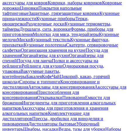
аксессуары для ковров
Коврики, наборы ковриков
Ковровые
дорожки
Циновки
Покрытия напольные
тафтинговые
Защитные, грязезащитные коврики
Кухонные
принадлежности
Кухонные приборы
Терки,
овощерезки
Разделочные доски
Кухонные термометры,
таймеры
Дуршлаги, сита, воронки
Формы, приборы для
приготовления
Молотки для мяса, тендерайзеры
Кухонные
мелочи
Миски
Кухонный текстиль
Кухонные фартуки,
прихватки
Кухонные полотенца
Скатерти, сервировочные
салфетки
Организация хранения на кухне
Посуда для
хранения
Органайзеры для кухни
Органайзеры для
специй
Посуда для ланча
Полки и аксессуары на
рейлинги
Рейлинги для кухни
Одноразовая посуда,
упаковка
Вакуумные пакеты,
контейнеры
Бакалея
Кофе
Чай
Цикорий, какао, горячий
шоколад
Сиропы и топпинги
Консервирование и
дистилляция
Автоклавы для консервирования
Аксессуары для
консервирования
Приспособления для
консервирования
Открывалки
Пивоварни
Емкости для
брожения
Ингредиенты для приготовления алкогольных
напитков
Аксессуары для приготовления и хранения
алкогольных напитков
Комплектующие для
дистилляторов
Прессы, дробилки для виноделия и
пивоварения
Дистилляторы бытовые
Уборочный
инвентарь
Швабры, насадки
Ведра, тазы для уборки
Наборы