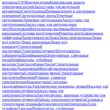
автоматы
УЗО
Конденсаторы
Комплексная защита
электродвигателей
Аксессуары для модульной
автоматики
Светотехника
Промышленное и сигнальное
освещение
Светодиодные ленты
Точечные
светильники
Трековые светильники
Аксессуары для
светотехники
Аксессуары для светодиодных
лент
Вентиляция
Вентиляторы вытяжные
Вентиляторы
канальные
Системы воздуховодов
Решетки вентиляционные,
диффузоры
Проветриватели
Люки
Люки ревизионные
Люки
под плитку
Люки напольные
Люки под
покраску
Строительный
инструмент
Электроинструмент
Шуруповерты,
гайковерты
Шлифмашины
Циркулярные, сабельные
пилы
Перфораторы, отбойные
молотки
Электролобзики
Дрели
Строительные
миксеры
Дальномеры
Многофункциональные
инструменты
Строительные фены
Строительные
пистолеты
Фрезеры
Рубанки, стамески
электрические
Краскопульты
Степлеры,
гвоздезабиватели
Электрические ножницы, резаки
Насадки для
электроинструмента
Аксессуары для
электроинструмента
Аккумуляторы, зарядные устройства для
электроинструмента
Наборы электроинструмента
Силовая и
строительная техника
Бетоносмесители
Генераторы
Тали,
тельферы
Такелаж
Виброплиты, глубинные