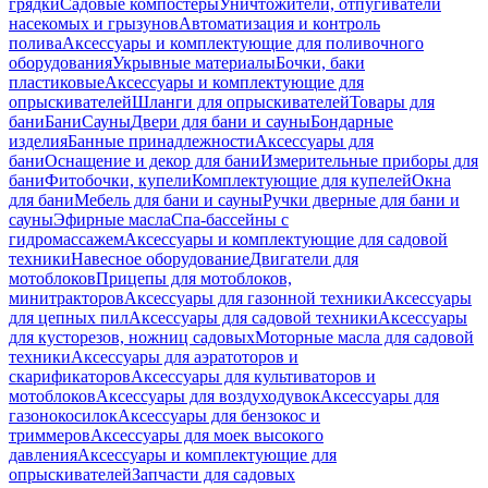
грядки
Садовые компостеры
Уничтожители, отпугиватели
насекомых и грызунов
Автоматизация и контроль
полива
Аксессуары и комплектующие для поливочного
оборудования
Укрывные материалы
Бочки, баки
пластиковые
Аксессуары и комплектующие для
опрыскивателей
Шланги для опрыскивателей
Товары для
бани
Бани
Сауны
Двери для бани и сауны
Бондарные
изделия
Банные принадлежности
Аксессуары для
бани
Оснащение и декор для бани
Измерительные приборы для
бани
Фитобочки, купели
Комплектующие для купелей
Окна
для бани
Мебель для бани и сауны
Ручки дверные для бани и
сауны
Эфирные масла
Спа-бассейны с
гидромассажем
Аксессуары и комплектующие для садовой
техники
Навесное оборудование
Двигатели для
мотоблоков
Прицепы для мотоблоков,
минитракторов
Аксессуары для газонной техники
Аксессуары
для цепных пил
Аксессуары для садовой техники
Аксессуары
для кусторезов, ножниц садовых
Моторные масла для садовой
техники
Аксессуары для аэратоторов и
скарификаторов
Аксессуары для культиваторов и
мотоблоков
Аксессуары для воздуходувок
Аксессуары для
газонокосилок
Аксессуары для бензокос и
триммеров
Аксессуары для моек высокого
давления
Аксессуары и комплектующие для
опрыскивателей
Запчасти для садовых