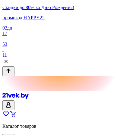
Скидки до 80% ко Дню Рождения!
промокод HAPPY22
02
дн
17
:
53
:
11
Каталог товаров