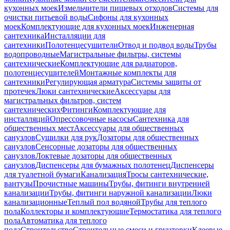
кухонных моек
Измельчители пищевых отходов
Системы для
очистки питьевой воды
Сифоны для кухонных
моек
Комплектующие для кухонных моек
Инженерная
сантехника
Инсталляции для
сантехники
Полотенцесушители
Отвод и подвод воды
Трубы
водопроводные
Магистральные фильтры, системы
сантехнические
Комплектующие для радиаторов,
полотенцесушителей
Монтажные комплекты для
сантехники
Регулирующая арматура
Системы защиты от
протечек
Люки сантехнические
Аксессуары для
магистральных фильтров, систем
сантехнических
Фитинги
Комплектующие для
инсталляций
Опрессовочные насосы
Сантехника для
общественных мест
Аксессуары для общественных
санузлов
Сушилки для рук
Дозаторы для общественных
санузлов
Сенсорные дозаторы для общественных
санузлов
Локтевые дозаторы для общественных
санузлов
Диспенсеры для бумажных полотенец
Диспенсеры
для туалетной бумаги
Канализация
Тросы сантехнические,
вантузы
Прочистные машины
Трубы, фитинги внутренней
канализации
Трубы, фитинги наружной канализации
Люки
канализационные
Теплый пол водяной
Трубы для теплого
пола
Коллекторы и комплектующие
Термостатика для теплого
пола
Автоматика для теплого
пола
Строительство
Строительные смеси и грунтовки
Клеевые