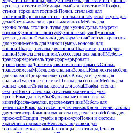
модули
Столешницы для кухни
Мебель для гостиной
Диваны,
кресла для гостиной
Комоды, тумбы для гостиной
Шкафы,
стенки, горки для гостиной
Полки, стеллажи для
гостиной
Журнальные столы, столы-книги
Кресла, стулья для
дома
Кресла-качалки, кресла-маятники
Мебель для
кухни
Столы, столики
Стулья для кухни
Стулья, табуреты
барные
Кухонный гарнитур
Кухонные модули
Кухонные
уголки, диваны
Стульчики для кормления
Системы хранения
для кухни
Мебель для ванной
Тумбы, консоли для
ванной
Шкафы, пеналы для ванной
Шкафчики, полки для
ванной
Зеркала для ванной
Аксессуары для ванной
Мебель-
трансформер
Мебель-трансформер
Кровати-
трансформеры
Детские кроватки-трансформеры
Столы-
трансформеры
Мебель для спальни
Зеркала
Комплекты мебели
для спальни
Прикроватные тумбы
Комоды и тумбы для
спальни
Туалетные столики
Шкафы для спальни
Мебель для
жилых комнат
Диваны, кресла для дома
Шкафы, стенки,
секции
Полки, стеллажи, системы хранения
Стулья,
кресла
Комоды и тумбы
Журнальные столы, столы-
книги
Кресла-качалки, кресла-маятники
Мебель для
телевизора
Комоды, тумбы под телевизор
Кронштейны, стойки
для телевизора
Каминокомплекты под телевизор
Мебель для
прихожей
Секции, тумбы в прихожую
Полки и системы
хранения в прихожую
Вешалки, подставки для
зонтов
Банкетки, скамьи
Ключницы, газетницы
Детская