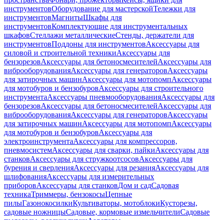
инструментов
Оборудование для мастерской
Тележки для
инструментов
Магниты
Шкафы для
инструментов
Комплектующие для инструментальных
шкафов
Стеллажи металлические
Стенды, держатели для
инструментов
Поддоны для инструментов
Аксессуары для
силовой и строительной техники
Аксессуары для
бензорезов
Аксессуары для бетоносмесителей
Аксессуары для
виброоборудования
Аксессуары для генераторов
Аксессуары
для затирочных машин
Аксессуары для мотопомп
Аксессуары
для мотобуров и бензобуров
Аксессуары для строительного
инструмента
Аксессуары пневмооборудования
Аксессуары для
бензорезов
Аксессуары для бетоносмесителей
Аксессуары для
виброоборудования
Аксессуары для генераторов
Аксессуары
для затирочных машин
Аксессуары для мотопомп
Аксессуары
для мотобуров и бензобуров
Аксессуары для
электроинструмента
Аксессуары для компрессоров,
пневмосистем
Аксессуары для сварки, пайки
Аксессуары для
станков
Аксессуары для стружкоотсосов
Аксессуары для
бурения и сверления
Аксессуары для резания
Аксессуары для
шлифования
Аксессуары для измерительных
приборов
Аксессуары для станков
Дом и сад
Садовая
техника
Триммеры, бензокосы
Цепные
пилы
Газонокосилки
Культиваторы, мотоблоки
Кусторезы,
садовые ножницы
Садовые, кормовые измельчители
Садовые