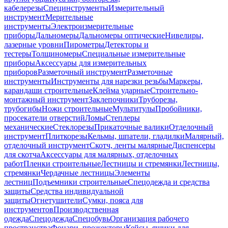
кабелерезы
Специнструменты
Измерительный
инструмент
Мерительные
инструменты
Электроизмерительные
приборы
Дальномеры
Дальномеры оптические
Нивелиры,
лазерные уровни
Пирометры
Детекторы и
тестеры
Толщиномеры
Специальные измерительные
приборы
Аксессуары для измерительных
приборов
Разметочный инструмент
Разметочные
инструменты
Инструменты для нарезки резьбы
Маркеры,
карандаши строительные
Клейма ударные
Строительно-
монтажный инструмент
Заклепочники
Труборезы,
трубогибы
Ножи строительные
Мультитулы
Пробойники,
просекатели отверстий
Ломы
Степлеры
механические
Стеклорезы
Прикаточные валики
Отделочный
инструмент
Плиткорезы
Кельмы, шпатели, гладилки
Малярный,
отделочный инструмент
Скотч, ленты малярные
Диспенсеры
для скотча
Аксессуары для малярных, отделочных
работ
Пленки строительные
Лестницы и стремянки
Лестницы,
стремянки
Чердачные лестницы
Элементы
лестниц
Подъемники строительные
Спецодежда и средства
защиты
Средства индивидуальной
защиты
Огнетушители
Сумки, пояса для
инструментов
Производственная
одежда
Спецодежда
Спецобувь
Организация рабочего
пространства
Фонари, прожекторы
Кейсы, ящики для