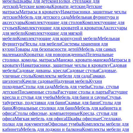
мебель
Шкафы для детской
Полки, стеллажи для
детской
Детские комоды
Кровати детские
Детские
матрасы
Матрасы в кроватку
Наматрасники, защитные чехлы
детские
Мебель для детского сада
Мебельная фурнитура и
аксессуары
Комплектующие для столов
Комплектующие для
стульев
Комплектующие для кроватей и кроваток
Аксессуары
для мебели
Комплектующие для мягкой
мебели
Комплектующие для корпусной мебели
Мебельная
фурнитура
Чехлы для мебели
Системы хранения для
кухни
Товары для безопасности детей
Мебель для самых
маленьких
Кроватки для новорожденных
Пеленальные
столики, комоды, матрасы
Манежи, кровати-манежи
Матрасы в
кроватку
Наматрасники, защитные чехлы в кроватку
Садовая
мебель
Садовые диваны, кресла
Садовые стулья
Садовые,
уличные столы
Комплекты мебели для сада
Гамаки,
шезлонги
Качели садовые
Надувная мебель
Кухни
походные
Столы для сада
Мебель для учебы
Столы, стулья
детские
Письменные столы
Растущие столы и парты
Растущие
кресла и стулья для учебы
Мебель для бани и сауны
Стулья,
табуретки, подставки для бани
Скамьи для бани
Столы для
бани
Журнальные столики для бани
Мебель для кабинета и
офиса
Столы офисные, компьютерные
Кресла, стулья для
офиса
Мягкая мебель для офиса
Шкафы офисные
Стеллажи,
полки для документов
Офисные тумбы
Комплекты мебели для
кабинета
Мебель для лоджии и балкона
Комплекты мебели для