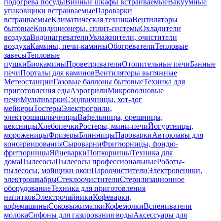
подогрева посуды
Винные шкафы встраиваемые
Вакуумные
упаковщики встраиваемые
Пароварки
встраиваемые
Климатическая техника
Вентиляторы
бытовые
Кондиционеры, сплит-системы
Охладители
воздуха
Водонагреватели
Увлажнители, очистители
воздуха
Камины, печи-камины
Обогреватели
Тепловые
завесы
Тепловые
пушки
Биокамины
Проветриватели
Отопительные печи
Банные
печи
Порталы для каминов
Вентиляторы вытяжные
Метеостанции
Газовые баллоны бытовые
Техника для
приготовления еды
Аэрогрили
Микроволновые
печи
Мультиварки
Сэндвичницы, хот-дог
мейкеры
Тостеры
Электрогрили,
электрошашлычницы
Вафельницы, орешницы,
кексницы
Хлебопечки
Ростеры, мини-печи
Йогуртницы,
мороженицы
Фризеры
Блинницы
Пароварки
Автоклавы для
консервирования
Сыроварни
Фритюрницы, фондю-
фритюрницы
Яйцеварки
Попкорницы
Техника для
дома
Пылесосы
Пылесосы профессиональные
Роботы-
пылесосы, мойщики окон
Пароочистители
Электровеники,
электрошвабры
Стеклоочистители
Стерилизационное
оборудование
Техника для приготовления
напитков
Электрочайники
Кофеварки,
кофемашины
Соковыжималки
Кофемолки
Вспениватели
молока
Сифоны для газирования воды
Аксессуары для