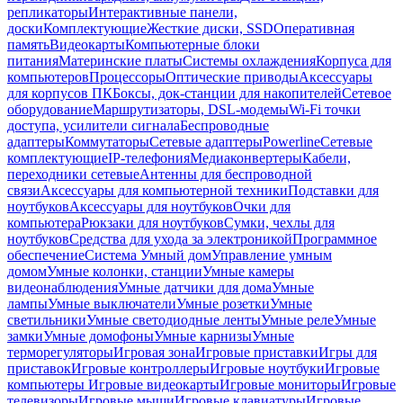
репликаторы
Интерактивные панели,
доски
Комплектующие
Жесткие диски, SSD
Оперативная
память
Видеокарты
Компьютерные блоки
питания
Материнские платы
Системы охлаждения
Корпуса для
компьютеров
Процессоры
Оптические приводы
Аксессуары
для корпусов ПК
Боксы, док-станции для накопителей
Сетевое
оборудование
Маршрутизаторы, DSL-модемы
Wi-Fi точки
доступа, усилители сигнала
Беспроводные
адаптеры
Коммутаторы
Сетевые адаптеры
Powerline
Сетевые
комплектующие
IP-телефония
Медиаконвертеры
Кабели,
переходники сетевые
Антенны для беспроводной
связи
Аксессуары для компьютерной техники
Подставки для
ноутбуков
Аксессуары для ноутбуков
Очки для
компьютера
Рюкзаки для ноутбуков
Сумки, чехлы для
ноутбуков
Средства для ухода за электроникой
Программное
обеспечение
Система Умный дом
Управление умным
домом
Умные колонки, станции
Умные камеры
видеонаблюдения
Умные датчики для дома
Умные
лампы
Умные выключатели
Умные розетки
Умные
светильники
Умные светодиодные ленты
Умные реле
Умные
замки
Умные домофоны
Умные карнизы
Умные
терморегуляторы
Игровая зона
Игровые приставки
Игры для
приставок
Игровые контроллеры
Игровые ноутбуки
Игровые
компьютеры
Игровые видеокарты
Игровые мониторы
Игровые
телевизоры
Игровые мыши
Игровые клавиатуры
Игровые