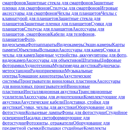
смартфонов
Защитные стекла для смартфонов
Защитные
пленки для смартфонов
Стилусы для смартфонов
Игровые
аксессуары для смартфонов
Чехлы для планшетов
Чехлы с
клавиатурой для планшетов
Защитные стекла для
планшетов
Защитные пленки для планшетов
Сумки для
планшетов
Стилусы для планшетов
Аксессуары для
планшетов, смартфонов
Кабели для телефонов,
планшетов
Фото,
видеосъемка
Фотоаппараты
Видеокамеры
Экшн-камеры
Карты
памяти
Объективы
Вспышки
Аксессуары для камер
Сумки и
чехлы для камер
Зарядные устройства, аккумуляторы для фото,
видеокамер
Аксессуары для объективов
Штативы
Цифровые
фоторамки
Аудиотехника
Мультимедиа акустика
Радиочасы,
метеостанции
Радиоприемники
Музыкальные
центры
Домашние кинотеатры
Акустические
системы
Проигрыватели виниловых пластинок
Аксессуары
для виниловых проигрывателей
Виниловые
пластинки
Инсталляционная акустика
Трансляционные
усилители
Аксессуары для аудиотехники
Комплектующие для
акустики
Акустические кабели
Подставки, стойки для
акустики
Сумки, чехлы для акустики
Оборудование для
фотостудии
Кольцевые лампы
Фоны для фотостудии
Студийное
освещение
Насадки светоформирующие для
фотостудии
Фотозонты, отражатели
Оборудование для
предметной съемки
Вспышки студийные
Комплекты