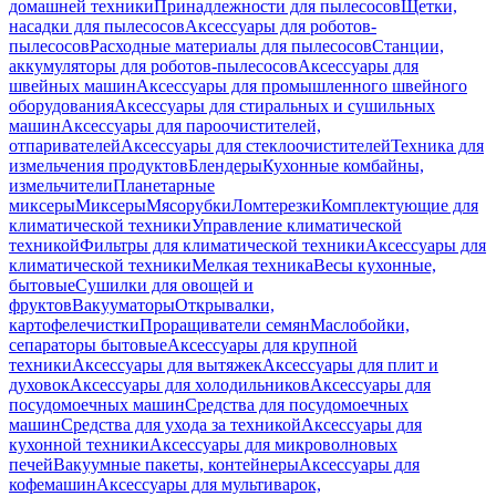
домашней техники
Принадлежности для пылесосов
Щетки,
насадки для пылесосов
Аксессуары для роботов-
пылесосов
Расходные материалы для пылесосов
Станции,
аккумуляторы для роботов-пылесосов
Аксессуары для
швейных машин
Аксессуары для промышленного швейного
оборудования
Аксессуары для стиральных и сушильных
машин
Аксессуары для пароочистителей,
отпаривателей
Аксессуары для стеклоочистителей
Техника для
измельчения продуктов
Блендеры
Кухонные комбайны,
измельчители
Планетарные
миксеры
Миксеры
Мясорубки
Ломтерезки
Комплектующие для
климатической техники
Управление климатической
техникой
Фильтры для климатической техники
Аксессуары для
климатической техники
Мелкая техника
Весы кухонные,
бытовые
Сушилки для овощей и
фруктов
Вакууматоры
Открывалки,
картофелечистки
Проращиватели семян
Маслобойки,
сепараторы бытовые
Аксессуары для крупной
техники
Аксессуары для вытяжек
Аксессуары для плит и
духовок
Аксессуары для холодильников
Аксессуары для
посудомоечных машин
Средства для посудомоечных
машин
Средства для ухода за техникой
Аксессуары для
кухонной техники
Аксессуары для микроволновых
печей
Вакуумные пакеты, контейнеры
Аксессуары для
кофемашин
Аксессуары для мультиварок,