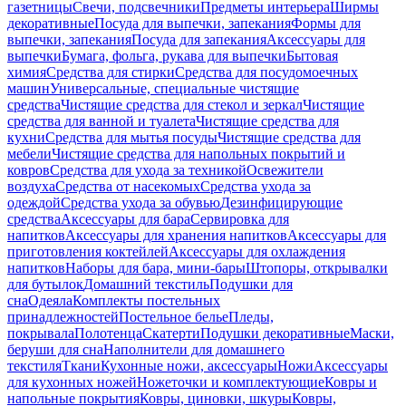
газетницы
Свечи, подсвечники
Предметы интерьера
Ширмы
декоративные
Посуда для выпечки, запекания
Формы для
выпечки, запекания
Посуда для запекания
Аксессуары для
выпечки
Бумага, фольга, рукава для выпечки
Бытовая
химия
Средства для стирки
Средства для посудомоечных
машин
Универсальные, специальные чистящие
средства
Чистящие средства для стекол и зеркал
Чистящие
средства для ванной и туалета
Чистящие средства для
кухни
Средства для мытья посуды
Чистящие средства для
мебели
Чистящие средства для напольных покрытий и
ковров
Средства для ухода за техникой
Освежители
воздуха
Средства от насекомых
Средства ухода за
одеждой
Средства ухода за обувью
Дезинфицирующие
средства
Аксессуары для бара
Сервировка для
напитков
Аксессуары для хранения напитков
Аксессуары для
приготовления коктейлей
Аксессуары для охлаждения
напитков
Наборы для бара, мини-бары
Штопоры, открывалки
для бутылок
Домашний текстиль
Подушки для
сна
Одеяла
Комплекты постельных
принадлежностей
Постельное белье
Пледы,
покрывала
Полотенца
Скатерти
Подушки декоративные
Маски,
беруши для сна
Наполнители для домашнего
текстиля
Ткани
Кухонные ножи, аксессуары
Ножи
Аксессуары
для кухонных ножей
Ножеточки и комплектующие
Ковры и
напольные покрытия
Ковры, циновки, шкуры
Ковры,