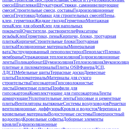
смеси
Шпатлевки
Штукатурки
Стяжки, самонивелирующие
смеси
Строительные смеси, составы
Гидроизоляционные
смеси
Грунтовки
Добавки для строительных смесей
Пены,
клеи, герметики
Жидкие гвозди
Герметики
Монтажная
пена
Клеи для обоев
Клеи для напольных
покрытий
Очистители, растворители
Фиксаторы
резьбы
Клеи
Герметики, пены
Кирпичи, блоки, тротуарная
плитка
Кирпичи
Строительные блоки
Тротуарная
плитка
Изоляционные материалы
Минеральная
вата
Экструдированный пенополистирол
Пенопласт
Пленки,
мембраны
Отражающая теплоизоляция
Гидроизоляционные
ленты
Поликарбонат
Шумоизоляция
Теплоизоляция
Звукоизоляц
плитные и пиломатериалы
Плиты OSB
Фанера
ДСП,
ЛДСП
Мебельные щиты
Террасные доски
Древесные
плиты
Пиломатериалы
Материалы для сухого
строительства
Гипсокартон
Гипсоволокнистые
листы
Цементные плиты
Профили для
гипсокартона
Комплектующие для гипсокартона
Ленты
армирующие
Уплотнительные ленты
Гипсовые и цементные
плиты
Вентиляторы вытяжные
Системы воздуховодов
Решетки
вентиляционные, диффузоры
Кровля и водосток
Черепица и
кровельные материалы
Водосточные системы
Поверхностный
водоотвод
Кровельные софиты
Доборные элементы
кровли
Гидроизоляционные