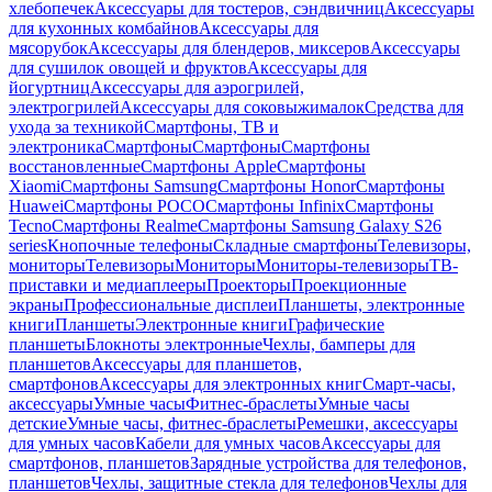
хлебопечек
Аксессуары для тостеров, сэндвичниц
Аксессуары
для кухонных комбайнов
Аксессуары для
мясорубок
Аксессуары для блендеров, миксеров
Аксессуары
для сушилок овощей и фруктов
Аксессуары для
йогуртниц
Аксессуары для аэрогрилей,
электрогрилей
Аксессуары для соковыжималок
Средства для
ухода за техникой
Смартфоны, ТВ и
электроника
Смартфоны
Смартфоны
Смартфоны
восстановленные
Смартфоны Apple
Смартфоны
Xiaomi
Смартфоны Samsung
Смартфоны Honor
Смартфоны
Huawei
Смартфоны POCO
Смартфоны Infinix
Смартфоны
Tecno
Смартфоны Realme
Смартфоны Samsung Galaxy S26
series
Кнопочные телефоны
Складные смартфоны
Телевизоры,
мониторы
Телевизоры
Мониторы
Мониторы-телевизоры
ТВ-
приставки и медиаплееры
Проекторы
Проекционные
экраны
Профессиональные дисплеи
Планшеты, электронные
книги
Планшеты
Электронные книги
Графические
планшеты
Блокноты электронные
Чехлы, бамперы для
планшетов
Аксессуары для планшетов,
смартфонов
Аксессуары для электронных книг
Смарт-часы,
аксессуары
Умные часы
Фитнес-браслеты
Умные часы
детские
Умные часы, фитнес-браслеты
Ремешки, аксессуары
для умных часов
Кабели для умных часов
Аксессуары для
смартфонов, планшетов
Зарядные устройства для телефонов,
планшетов
Чехлы, защитные стекла для телефонов
Чехлы для