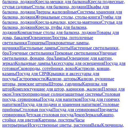
балкона, лоджии
Кресла-мешки для балкона
Кресла подвесные,
стулья садовые
Столы для балкона, лоджии
Шкафы для
балкона, лоджии
Дверцы жалюзийные
Системы хранения для
балкона, лоджии
Журнальные столы, столы-книги
Тумбы для
балкона, лоджии
Кресла-качалки, кресла-маятники
Стулья для
балкона, лоджии
Кресла, пуфы для балкона,
лоджии
Компактные столы для балкона, лоджии
Товары для
дома, бакалея
Освещение
Люстры, потолочные
светильники
Торшеры
Прикроватные лампы,
ночники
Настольные лампы
Споты
Настенные светильники,
бра
Точечные светильники
Трековые светильники
Уличные
светильники, фонари, бра
Лампы
Освещение для картин,
зеркал
Кольцевые лампы
Аксессуары для освещения
Посуда для
готовки
Сковороды, сотейники, воки
Кастрюли, ковши,
казаны
Посуда для СВЧ
Крышки и аксессуары для
посуды
Гастроемкости
Жалюзи, шторы
Жалюзи, рулонные
шторы, римские шторы
Шторы, гардины
Карнизы для
штор
Комплектующие для штор, карнизов, жалюзи
Пленки для
окон
Электроприводные солнцезащитные системы
Столовая
посуда, сервировка
Посуда для напитков
Посуда для горячих
напитков
Посуда для подачи и хранения напитков
Столовые
приборы
Столовая посуда
Посуда для сервировки
Предметы
сервировки
Детская столовая посуда
Декор
Зеркала
Кашпо,
стойки для цветов
Картины, постеры
Часы
интерьерные
Искусственные цветы, растения
Вазы
Ключницы,