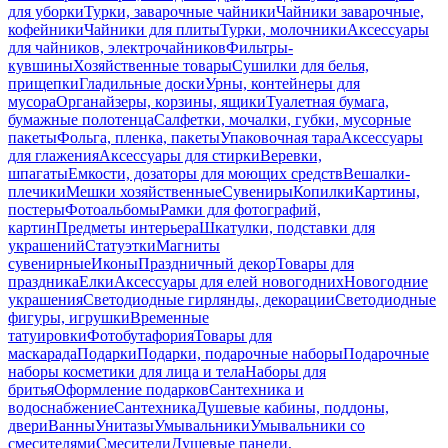
для уборки
Турки, заварочные чайники
Чайники заварочные,
кофейники
Чайники для плиты
Турки, молочники
Аксессуары
для чайников, электрочайников
Фильтры-
кувшины
Хозяйственные товары
Сушилки для белья,
прищепки
Гладильные доски
Урны, контейнеры для
мусора
Органайзеры, корзины, ящики
Туалетная бумага,
бумажные полотенца
Салфетки, мочалки, губки, мусорные
пакеты
Фольга, пленка, пакеты
Упаковочная тара
Аксессуары
для глажения
Аксессуары для стирки
Веревки,
шпагаты
Емкости, дозаторы для моющих средств
Вешалки-
плечики
Мешки хозяйственные
Сувениры
Копилки
Картины,
постеры
Фотоальбомы
Рамки для фотографий,
картин
Предметы интерьера
Шкатулки, подставки для
украшений
Статуэтки
Магниты
сувенирные
Иконы
Праздничный декор
Товары для
праздника
Елки
Аксессуары для елей новогодних
Новогодние
украшения
Светодиодные гирлянды, декорации
Светодиодные
фигуры, игрушки
Временные
татуировки
Фотобутафория
Товары для
маскарада
Подарки
Подарки, подарочные наборы
Подарочные
наборы косметики для лица и тела
Наборы для
бритья
Оформление подарков
Сантехника и
водоснабжение
Сантехника
Душевые кабины, поддоны,
двери
Ванны
Унитазы
Умывальники
Умывальники со
смесителями
Смесители
Душевые панели,