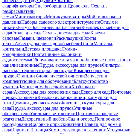
пылесосы, воздуходувки
Аэраторы,
скарификаторы
Снегоуборщики
Дровоколы
Сеялки,
разбрасыватели
семян
Минитракторы
Миникультиваторы
Мойки высокого
давления
Наборы садового электроинструмента
Отдых и
пикник
Батуты
Бассейны
Спа-бассейны
Комплекты мебели для
сада
Столы для сада
Стулья, кресла для сада
Качели
садовые
Гамаки, шезлонги
Раскладушки
Зонты,
тенты
Аксессуары для садовой мебели
Грили
Мангалы,
коптильни
Детская площадка
Сумки-
холодильники
Портативные колонки и
аудиосистемы
Оборудование для участка
Бытовые насосы
Люки
канализационные
Пруды, аксессуары для прудов
Фильтры,
насосы, стерилизаторы для прудов
Компрессоры для
прудов
Станции биологической очистки
Запчасти и
комплектующие для оборудования
Благоустройство
участка
Дачные дома
Беседки
Бани
Хозблоки и
сараи
Аксессуары для озеленения сада
Декор для сада
Почтовые
ящики, таблички
Козырьки
Скворечники, кормушки для
птиц
Домики для насекомых
Фонтаны, скульптуры для
сада
Пруды, аксессуары для прудов
Уличные
обогреватели
Уличные светильники
Противогололедные
реагенты
Декоративный щебень
Сад и огород
Поливочное
оборудование
Садовые опрыскиватели
Шланги для дома и
сада
Парники
Теплицы
Комплектующие для теплиц
Модульные