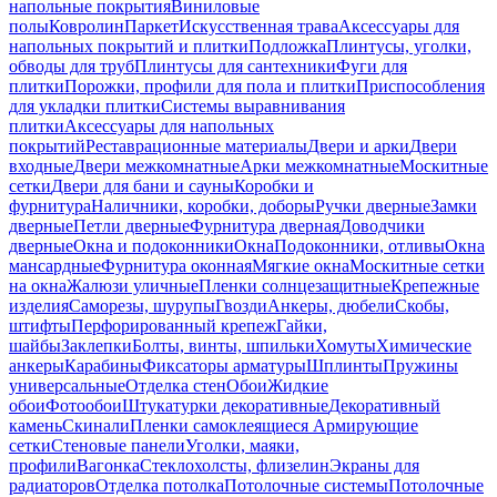
напольные покрытия
Виниловые
полы
Ковролин
Паркет
Искусственная трава
Аксессуары для
напольных покрытий и плитки
Подложка
Плинтусы, уголки,
обводы для труб
Плинтусы для сантехники
Фуги для
плитки
Порожки, профили для пола и плитки
Приспособления
для укладки плитки
Системы выравнивания
плитки
Аксессуары для напольных
покрытий
Реставрационные материалы
Двери и арки
Двери
входные
Двери межкомнатные
Арки межкомнатные
Москитные
сетки
Двери для бани и сауны
Коробки и
фурнитура
Наличники, коробки, доборы
Ручки дверные
Замки
дверные
Петли дверные
Фурнитура дверная
Доводчики
дверные
Окна и подоконники
Окна
Подоконники, отливы
Окна
мансардные
Фурнитура оконная
Мягкие окна
Москитные сетки
на окна
Жалюзи уличные
Пленки солнцезащитные
Крепежные
изделия
Саморезы, шурупы
Гвозди
Анкеры, дюбели
Скобы,
штифты
Перфорированный крепеж
Гайки,
шайбы
Заклепки
Болты, винты, шпильки
Хомуты
Химические
анкеры
Карабины
Фиксаторы арматуры
Шплинты
Пружины
универсальные
Отделка стен
Обои
Жидкие
обои
Фотообои
Штукатурки декоративные
Декоративный
камень
Скинали
Пленки самоклеящиеся
Армирующие
сетки
Стеновые панели
Уголки, маяки,
профили
Вагонка
Стеклохолсты, флизелин
Экраны для
радиаторов
Отделка потолка
Потолочные системы
Потолочные