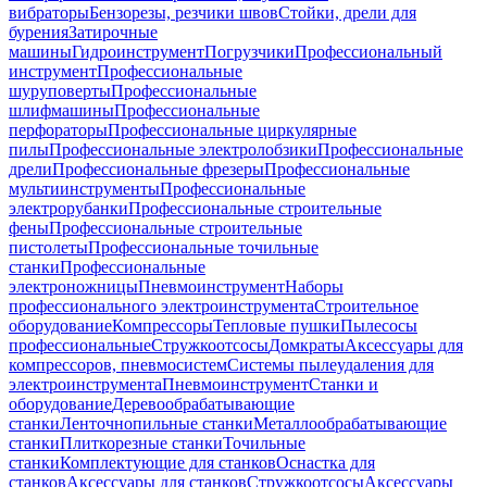
вибраторы
Бензорезы, резчики швов
Стойки, дрели для
бурения
Затирочные
машины
Гидроинструмент
Погрузчики
Профессиональный
инструмент
Профессиональные
шуруповерты
Профессиональные
шлифмашины
Профессиональные
перфораторы
Профессиональные циркулярные
пилы
Профессиональные электролобзики
Профессиональные
дрели
Профессиональные фрезеры
Профессиональные
мультиинструменты
Профессиональные
электрорубанки
Профессиональные строительные
фены
Профессиональные строительные
пистолеты
Профессиональные точильные
станки
Профессиональные
электроножницы
Пневмоинструмент
Наборы
профессионального электроинструмента
Строительное
оборудование
Компрессоры
Тепловые пушки
Пылесосы
профессиональные
Стружкоотсосы
Домкраты
Аксессуары для
компрессоров, пневмосистем
Системы пылеудаления для
электроинструмента
Пневмоинструмент
Станки и
оборудование
Деревообрабатывающие
станки
Ленточнопильные станки
Металлообрабатывающие
станки
Плиткорезные станки
Точильные
станки
Комплектующие для станков
Оснастка для
станков
Аксессуары для станков
Стружкоотсосы
Аксессуары