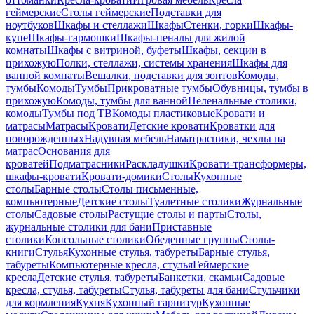
геймерские
Столы геймерские
Подставки для
ноутбуков
Шкафы и стеллажи
Шкафы
Стенки, горки
Шкафы-
купе
Шкафы-гармошки
Шкафы-пеналы для жилой
комнаты
Шкафы с витриной, буфеты
Шкафы, секции в
прихожую
Полки, стеллажи, системы хранения
Шкафы для
ванной комнаты
Вешалки, подставки для зонтов
Комоды,
тумбы
Комоды
Тумбы
Прикроватные тумбы
Обувницы, тумбы в
прихожую
Комоды, тумбы для ванной
Пеленальные столики,
комоды
Тумбы под ТВ
Комоды пластиковые
Кровати и
матрасы
Матрасы
Кровати
Детские кровати
Кроватки для
новорожденных
Надувная мебель
Наматрасники, чехлы на
матрас
Основания для
кроватей
Подматрасники
Раскладушки
Кровати-трансформеры,
шкафы-кровати
Кровати-домики
Столы
Кухонные
столы
Барные столы
Столы письменные,
компьютерные
Детские столы
Туалетные столики
Журнальные
столы
Садовые столы
Растущие столы и парты
Столы,
журнальные столики для бани
Приставные
столики
Консольные столики
Обеденные группы
Столы-
книги
Стулья
Кухонные стулья, табуреты
Барные стулья,
табуреты
Компьютерные кресла, стулья
Геймерские
кресла
Детские стулья, табуреты
Банкетки, скамьи
Садовые
кресла, стулья, табуреты
Стулья, табуреты для бани
Стульчики
для кормления
Кухня
Кухонный гарнитур
Кухонные