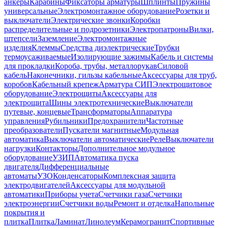
анкеры
Карабины
Фиксаторы арматуры
Шплинты
Пружины
универсальные
Электромонтажное оборудование
Розетки и
выключатели
Электрические звонки
Коробки
распределительные и подрозетники
Электропатроны
Вилки,
штепсели
Заземление
Электромонтажные
изделия
Клеммы
Средства диэлектрические
Трубки
термоусаживаемые
Изолирующие зажимы
Кабель и системы
для прокладки
Короба, трубы, металлорукав
Силовой
кабель
Наконечники, гильзы кабельные
Аксессуары для труб,
коробов
Кабельный крепеж
Арматура СИП
Электрощитовое
оборудование
Электрощиты
Аксессуары для
электрощита
Шины электротехнические
Выключатели
путевые, концевые
Трансформаторы
Аппаратура
управления
Рубильники
Предохранители
Частотные
преобразователи
Пускатели магнитные
Модульная
автоматика
Выключатели автоматические
Реле
Выключатели
нагрузки
Контакторы
Дополнительное модульное
оборудование
УЗИП
Автоматика пуска
двигателя
Дифференциальные
автоматы
УЗО
Конденсаторы
Комплексная защита
электродвигателей
Аксессуары для модульной
автоматики
Приборы учета
Счетчики газа
Счетчики
электроэнергии
Счетчики воды
Ремонт и отделка
Напольные
покрытия и
плитка
Плитка
Ламинат
Линолеум
Керамогранит
Спортивные