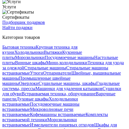
Услуги
Сертификаты
Подборщик подарков
Найти подарки
Категории товаров
Бытовая техника
Крупная техника для
кухни
Холодильники
Вытяжки
Кухонные
плиты
Морозильники
Посудомоечные машины
Настольные
плиты
Винные шкафы
Мини-холодильники
Техника для ухода
за одеждой
Стиральные машины
Стиральные машины
встраиваемые
Утюги
Отпариватели
Швейные, вышивальные
машины
Промышленные швейные
машины
Оверлоки
Сушильные машины, шкафы
Гладильные
системы, прессы
Машинки для удаления катышков
Сушилки
для обуви
Встраиваемая техника, оборудование
Варочные
панели
Духовые шкафы
Холодильники
встраиваемые
Посудомоечные машины
встраиваемые
Микроволновые печи
встраиваемые
Кофемашины встраиваемые
Комплекты
встраиваемой техники
Морозильники
встраиваемые
Измельчители пищевых отходов
Шкафы для