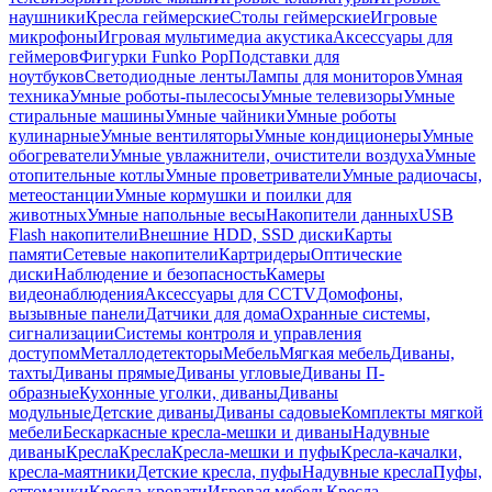
наушники
Кресла геймерские
Столы геймерские
Игровые
микрофоны
Игровая мультимедиа акустика
Аксессуары для
геймеров
Фигурки Funko Pop
Подставки для
ноутбуков
Светодиодные ленты
Лампы для мониторов
Умная
техника
Умные роботы-пылесосы
Умные телевизоры
Умные
стиральные машины
Умные чайники
Умные роботы
кулинарные
Умные вентиляторы
Умные кондиционеры
Умные
обогреватели
Умные увлажнители, очистители воздуха
Умные
отопительные котлы
Умные проветриватели
Умные радиочасы,
метеостанции
Умные кормушки и поилки для
животных
Умные напольные весы
Накопители данных
USB
Flash накопители
Внешние HDD, SSD диски
Карты
памяти
Сетевые накопители
Картридеры
Оптические
диски
Наблюдение и безопасность
Камеры
видеонаблюдения
Аксессуары для CCTV
Домофоны,
вызывные панели
Датчики для дома
Охранные системы,
сигнализации
Системы контроля и управления
доступом
Металлодетекторы
Мебель
Мягкая мебель
Диваны,
тахты
Диваны прямые
Диваны угловые
Диваны П-
образные
Кухонные уголки, диваны
Диваны
модульные
Детские диваны
Диваны садовые
Комплекты мягкой
мебели
Бескаркасные кресла-мешки и диваны
Надувные
диваны
Кресла
Кресла
Кресла-мешки и пуфы
Кресла-качалки,
кресла-маятники
Детские кресла, пуфы
Надувные кресла
Пуфы,
оттоманки
Кресла-кровати
Игровая мебель
Кресла