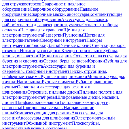
для стружкоотсосов
Сварочное и паяльное
оборудование
Сварочное оборудование
Паяльное
оборудование
Сварочные маски, аксессуары
Комплектующие
для сварочного оборудования
Аксессуары для сварки,
пайки
Оснастка для электроинструмента
Оснастка, наборы
оснастки
Насадки для граверов
Щетки для
электроинструмента
Развертки
Пуансоны
Щетки для
электродвигателей
Слесарный инструмент
Наборы
инструментов
Головки, биты
Гаечные ключи
Отвертки, наборы
отверток
Ножницы слесарные
Клещи строительные
Зубила,
керны, выколотки
Щетки слесарные
Оснастка и аксессуары для
бурения и сверления
Сверла, буры, зенкеры
Коронки
Зубила для
электроинструмента
Аксессуары для бурения и
сверления
Столярный инструмент
Тиски, струбцины,
гейферные зажимы
Ручные пилы, ножовки
Молотки, кувалды,
киянки
Напильники
Ручные стамески
Рубанки, рашпили
ручные
Оснастка и аксессуары для резания и
шлифования
Отрезные, пильные диски
Пильные полотна для
электроинструмента
Фрезы
Шлифовальные диски, насадки,
листы
Шлифовальные чашки
Точильные камни, круги,
сегменты
Полировальные валы
Направляющие
шины
Комплектующие для резания
Аксессуары для
резания
Аксессуары для шлифования
Электромонтажный
инструмент
Обжимной инструмент
Плоскогубцы,
круглогубцы
Кусачки, болторезы,