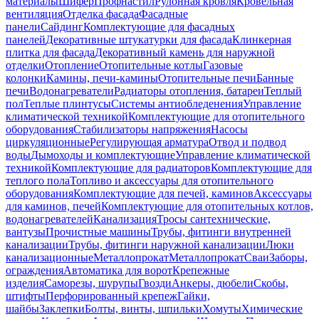
материалы
Шифер
Профнастил
Рулонная кровля
Кровельная
вентиляция
Отделка фасада
Фасадные
панели
Сайдинг
Комплектующие для фасадных
панелей
Декоративные штукатурки для фасада
Клинкерная
плитка для фасада
Декоративный камень для наружной
отделки
Отопление
Отопительные котлы
Газовые
колонки
Камины, печи-камины
Отопительные печи
Банные
печи
Водонагреватели
Радиаторы отопления, батареи
Теплый
пол
Теплые плинтусы
Системы антиобледенения
Управление
климатической техникой
Комплектующие для отопительного
оборудования
Стабилизаторы напряжения
Насосы
циркуляционные
Регулирующая арматура
Отвод и подвод
воды
Дымоходы и комплектующие
Управление климатической
техникой
Комплектующие для радиаторов
Комплектующие для
теплого пола
Топливо и аксессуары для отопительного
оборудования
Комплектующие для печей, каминов
Аксессуары
для каминов, печей
Комплектующие для отопительных котлов,
водонагревателей
Канализация
Тросы сантехнические,
вантузы
Прочистные машины
Трубы, фитинги внутренней
канализации
Трубы, фитинги наружной канализации
Люки
канализационные
Металлопрокат
Металлопрокат
Сваи
Заборы,
ограждения
Автоматика для ворот
Крепежные
изделия
Саморезы, шурупы
Гвозди
Анкеры, дюбели
Скобы,
штифты
Перфорированный крепеж
Гайки,
шайбы
Заклепки
Болты, винты, шпильки
Хомуты
Химические