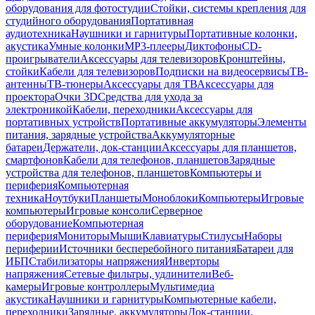
оборудования для фотостудии
Стойки, системы крепления для
студийного оборудования
Портативная
аудиотехника
Наушники и гарнитуры
Портативные колонки,
акустика
Умные колонки
MP3-плееры
Диктофоны
CD-
проигрыватели
Аксессуары для телевизоров
Кронштейны,
стойки
Кабели для телевизоров
Подписки на видеосервисы
ТВ-
антенны
ТВ-тюнеры
Аксессуары для ТВ
Аксессуары для
проектора
Очки 3D
Средства для ухода за
электроникой
Кабели, переходники
Аксессуары для
портативных устройств
Портативные аккумуляторы
Элементы
питания, зарядные устройства
Аккумуляторные
батареи
Держатели, док-станции
Аксессуары для планшетов,
смартфонов
Кабели для телефонов, планшетов
Зарядные
устройства для телефонов, планшетов
Компьютеры и
периферия
Компьютерная
техника
Ноутбуки
Планшеты
Моноблоки
Компьютеры
Игровые
компьютеры
Игровые консоли
Серверное
оборудование
Компьютерная
периферия
Мониторы
Мыши
Клавиатуры
Стилусы
Наборы
периферии
Источники бесперебойного питания
Батареи для
ИБП
Стабилизаторы напряжения
Инверторы
напряжения
Сетевые фильтры, удлинители
Веб-
камеры
Игровые контроллеры
Мультимедиа
акустика
Наушники и гарнитуры
Компьютерные кабели,
переходники
Зарядные, аккумуляторы
Док-станции,