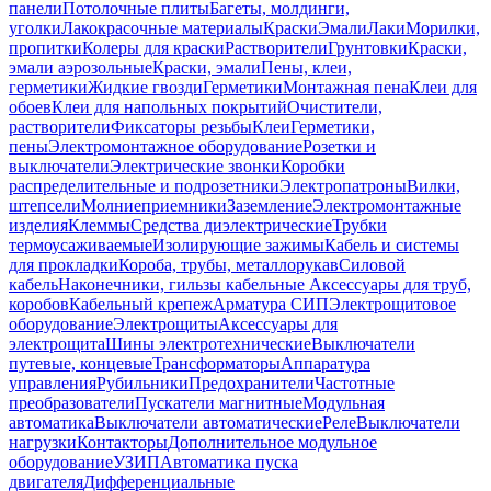
панели
Потолочные плиты
Багеты, молдинги,
уголки
Лакокрасочные материалы
Краски
Эмали
Лаки
Морилки,
пропитки
Колеры для краски
Растворители
Грунтовки
Краски,
эмали аэрозольные
Краски, эмали
Пены, клеи,
герметики
Жидкие гвозди
Герметики
Монтажная пена
Клеи для
обоев
Клеи для напольных покрытий
Очистители,
растворители
Фиксаторы резьбы
Клеи
Герметики,
пены
Электромонтажное оборудование
Розетки и
выключатели
Электрические звонки
Коробки
распределительные и подрозетники
Электропатроны
Вилки,
штепсели
Молниеприемники
Заземление
Электромонтажные
изделия
Клеммы
Средства диэлектрические
Трубки
термоусаживаемые
Изолирующие зажимы
Кабель и системы
для прокладки
Короба, трубы, металлорукав
Силовой
кабель
Наконечники, гильзы кабельные
Аксессуары для труб,
коробов
Кабельный крепеж
Арматура СИП
Электрощитовое
оборудование
Электрощиты
Аксессуары для
электрощита
Шины электротехнические
Выключатели
путевые, концевые
Трансформаторы
Аппаратура
управления
Рубильники
Предохранители
Частотные
преобразователи
Пускатели магнитные
Модульная
автоматика
Выключатели автоматические
Реле
Выключатели
нагрузки
Контакторы
Дополнительное модульное
оборудование
УЗИП
Автоматика пуска
двигателя
Дифференциальные