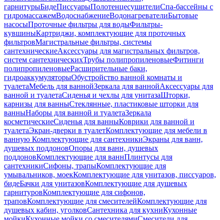
гарнитуры
Биде
Писсуары
Полотенцесушители
Спа-бассейны с
гидромассажем
Водоснабжение
Водонагреватели
Бытовые
насосы
Проточные фильтры для воды
Фильтры-
кувшины
Картриджи, комплектующие для проточных
фильтров
Магистральные фильтры, системы
сантехнические
Аксессуары для магистральных фильтров,
систем сантехнических
Трубы полипропиленовые
Фитинги
полипропиленовые
Расширительные баки,
гидроаккумуляторы
Обустройство ванной комнаты и
туалета
Мебель для ванной
Зеркала для ванной
Аксессуары для
ванной и туалета
Сиденья и чехлы для унитаза
Шторки,
карнизы для ванны
Стеклянные, пластиковые шторки для
ванны
Наборы для ванной и туалета
Зеркала
косметические
Сиденья для ванны
Коврики для ванной и
туалета
Экран-дверки в туалет
Комплектующие для мебели в
ванную
Комплектующие для сантехники
Экраны для ванн,
душевых поддонов
Опоры для ванн, душевых
поддонов
Комплектующие для ванн
Плинтусы для
сантехники
Сифоны, трапы
Комплектующие для
умывальников, моек
Комплектующие для унитазов, писсуаров,
биде
Бачки для унитазов
Комплектующие для душевых
гарнитуров
Комплектующие для сифонов,
трапов
Комплектующие для смесителей
Комплектующие для
душевых кабин, уголков
Сантехника для кухни
Кухонные
мойки
Кухонные мойки со смесителями
Смесители для