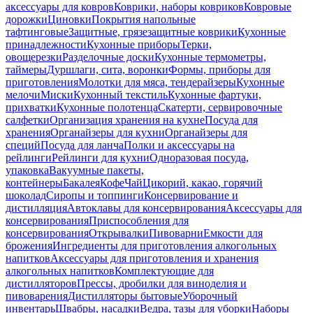
аксессуары для ковров
Коврики, наборы ковриков
Ковровые
дорожки
Циновки
Покрытия напольные
тафтинговые
Защитные, грязезащитные коврики
Кухонные
принадлежности
Кухонные приборы
Терки,
овощерезки
Разделочные доски
Кухонные термометры,
таймеры
Дуршлаги, сита, воронки
Формы, приборы для
приготовления
Молотки для мяса, тендерайзеры
Кухонные
мелочи
Миски
Кухонный текстиль
Кухонные фартуки,
прихватки
Кухонные полотенца
Скатерти, сервировочные
салфетки
Организация хранения на кухне
Посуда для
хранения
Органайзеры для кухни
Органайзеры для
специй
Посуда для ланча
Полки и аксессуары на
рейлинги
Рейлинги для кухни
Одноразовая посуда,
упаковка
Вакуумные пакеты,
контейнеры
Бакалея
Кофе
Чай
Цикорий, какао, горячий
шоколад
Сиропы и топпинги
Консервирование и
дистилляция
Автоклавы для консервирования
Аксессуары для
консервирования
Приспособления для
консервирования
Открывалки
Пивоварни
Емкости для
брожения
Ингредиенты для приготовления алкогольных
напитков
Аксессуары для приготовления и хранения
алкогольных напитков
Комплектующие для
дистилляторов
Прессы, дробилки для виноделия и
пивоварения
Дистилляторы бытовые
Уборочный
инвентарь
Швабры, насадки
Ведра, тазы для уборки
Наборы