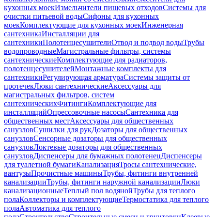
кухонных моек
Измельчители пищевых отходов
Системы для
очистки питьевой воды
Сифоны для кухонных
моек
Комплектующие для кухонных моек
Инженерная
сантехника
Инсталляции для
сантехники
Полотенцесушители
Отвод и подвод воды
Трубы
водопроводные
Магистральные фильтры, системы
сантехнические
Комплектующие для радиаторов,
полотенцесушителей
Монтажные комплекты для
сантехники
Регулирующая арматура
Системы защиты от
протечек
Люки сантехнические
Аксессуары для
магистральных фильтров, систем
сантехнических
Фитинги
Комплектующие для
инсталляций
Опрессовочные насосы
Сантехника для
общественных мест
Аксессуары для общественных
санузлов
Сушилки для рук
Дозаторы для общественных
санузлов
Сенсорные дозаторы для общественных
санузлов
Локтевые дозаторы для общественных
санузлов
Диспенсеры для бумажных полотенец
Диспенсеры
для туалетной бумаги
Канализация
Тросы сантехнические,
вантузы
Прочистные машины
Трубы, фитинги внутренней
канализации
Трубы, фитинги наружной канализации
Люки
канализационные
Теплый пол водяной
Трубы для теплого
пола
Коллекторы и комплектующие
Термостатика для теплого
пола
Автоматика для теплого
пола
Строительство
Строительные смеси и грунтовки
Клеевые