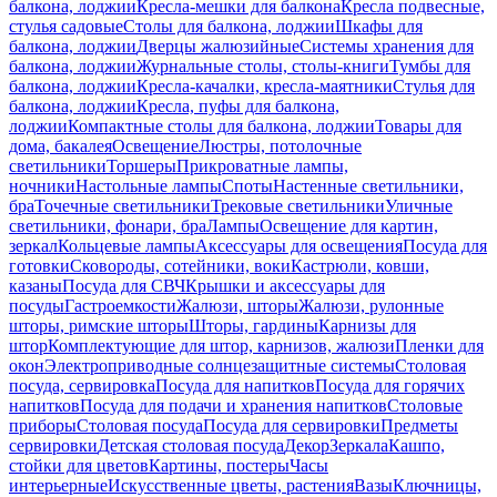
балкона, лоджии
Кресла-мешки для балкона
Кресла подвесные,
стулья садовые
Столы для балкона, лоджии
Шкафы для
балкона, лоджии
Дверцы жалюзийные
Системы хранения для
балкона, лоджии
Журнальные столы, столы-книги
Тумбы для
балкона, лоджии
Кресла-качалки, кресла-маятники
Стулья для
балкона, лоджии
Кресла, пуфы для балкона,
лоджии
Компактные столы для балкона, лоджии
Товары для
дома, бакалея
Освещение
Люстры, потолочные
светильники
Торшеры
Прикроватные лампы,
ночники
Настольные лампы
Споты
Настенные светильники,
бра
Точечные светильники
Трековые светильники
Уличные
светильники, фонари, бра
Лампы
Освещение для картин,
зеркал
Кольцевые лампы
Аксессуары для освещения
Посуда для
готовки
Сковороды, сотейники, воки
Кастрюли, ковши,
казаны
Посуда для СВЧ
Крышки и аксессуары для
посуды
Гастроемкости
Жалюзи, шторы
Жалюзи, рулонные
шторы, римские шторы
Шторы, гардины
Карнизы для
штор
Комплектующие для штор, карнизов, жалюзи
Пленки для
окон
Электроприводные солнцезащитные системы
Столовая
посуда, сервировка
Посуда для напитков
Посуда для горячих
напитков
Посуда для подачи и хранения напитков
Столовые
приборы
Столовая посуда
Посуда для сервировки
Предметы
сервировки
Детская столовая посуда
Декор
Зеркала
Кашпо,
стойки для цветов
Картины, постеры
Часы
интерьерные
Искусственные цветы, растения
Вазы
Ключницы,