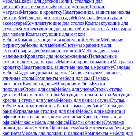
мебель
Шкафы для детской
Полки, стеллажи для
детской
Детские комоды
Кровати детские
Детские
матрасы
Матрасы в кроватку
Наматрасники, защитные чехлы
детские
Мебель для детского сада
Мебельная фурнитура и
аксессуары
Комплектующие для столов
Комплектующие для
стульев
Комплектующие для кроватей и кроваток
Аксессуары
для мебели
Комплектующие для мягкой
мебели
Комплектующие для корпусной мебели
Мебельная
фурнитура
Чехлы для мебели
Системы хранения для
кухни
Товары для безопасности детей
Мебель для самых
маленьких
Кроватки для новорожденных
Пеленальные
столики, комоды, матрасы
Манежи, кровати-манежи
Матрасы в
кроватку
Наматрасники, защитные чехлы в кроватку
Садовая
мебель
Садовые диваны, кресла
Садовые стулья
Садовые,
уличные столы
Комплекты мебели для сада
Гамаки,
шезлонги
Качели садовые
Надувная мебель
Кухни
походные
Столы для сада
Мебель для учебы
Столы, стулья
детские
Письменные столы
Растущие столы и парты
Растущие
кресла и стулья для учебы
Мебель для бани и сауны
Стулья,
табуретки, подставки для бани
Скамьи для бани
Столы для
бани
Журнальные столики для бани
Мебель для кабинета и
офиса
Столы офисные, компьютерные
Кресла, стулья для
офиса
Мягкая мебель для офиса
Шкафы офисные
Стеллажи,
полки для документов
Офисные тумбы
Комплекты мебели для
кабинета
Мебель для лоджии и балкона
Комплекты мебели для