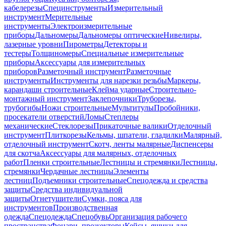
кабелерезы
Специнструменты
Измерительный
инструмент
Мерительные
инструменты
Электроизмерительные
приборы
Дальномеры
Дальномеры оптические
Нивелиры,
лазерные уровни
Пирометры
Детекторы и
тестеры
Толщиномеры
Специальные измерительные
приборы
Аксессуары для измерительных
приборов
Разметочный инструмент
Разметочные
инструменты
Инструменты для нарезки резьбы
Маркеры,
карандаши строительные
Клейма ударные
Строительно-
монтажный инструмент
Заклепочники
Труборезы,
трубогибы
Ножи строительные
Мультитулы
Пробойники,
просекатели отверстий
Ломы
Степлеры
механические
Стеклорезы
Прикаточные валики
Отделочный
инструмент
Плиткорезы
Кельмы, шпатели, гладилки
Малярный,
отделочный инструмент
Скотч, ленты малярные
Диспенсеры
для скотча
Аксессуары для малярных, отделочных
работ
Пленки строительные
Лестницы и стремянки
Лестницы,
стремянки
Чердачные лестницы
Элементы
лестниц
Подъемники строительные
Спецодежда и средства
защиты
Средства индивидуальной
защиты
Огнетушители
Сумки, пояса для
инструментов
Производственная
одежда
Спецодежда
Спецобувь
Организация рабочего
пространства
Фонари, прожекторы
Кейсы, ящики для