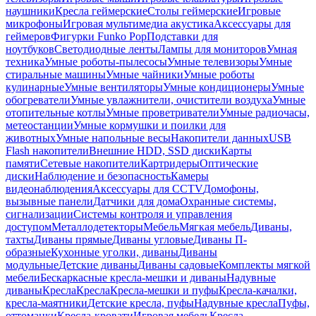
наушники
Кресла геймерские
Столы геймерские
Игровые
микрофоны
Игровая мультимедиа акустика
Аксессуары для
геймеров
Фигурки Funko Pop
Подставки для
ноутбуков
Светодиодные ленты
Лампы для мониторов
Умная
техника
Умные роботы-пылесосы
Умные телевизоры
Умные
стиральные машины
Умные чайники
Умные роботы
кулинарные
Умные вентиляторы
Умные кондиционеры
Умные
обогреватели
Умные увлажнители, очистители воздуха
Умные
отопительные котлы
Умные проветриватели
Умные радиочасы,
метеостанции
Умные кормушки и поилки для
животных
Умные напольные весы
Накопители данных
USB
Flash накопители
Внешние HDD, SSD диски
Карты
памяти
Сетевые накопители
Картридеры
Оптические
диски
Наблюдение и безопасность
Камеры
видеонаблюдения
Аксессуары для CCTV
Домофоны,
вызывные панели
Датчики для дома
Охранные системы,
сигнализации
Системы контроля и управления
доступом
Металлодетекторы
Мебель
Мягкая мебель
Диваны,
тахты
Диваны прямые
Диваны угловые
Диваны П-
образные
Кухонные уголки, диваны
Диваны
модульные
Детские диваны
Диваны садовые
Комплекты мягкой
мебели
Бескаркасные кресла-мешки и диваны
Надувные
диваны
Кресла
Кресла
Кресла-мешки и пуфы
Кресла-качалки,
кресла-маятники
Детские кресла, пуфы
Надувные кресла
Пуфы,
оттоманки
Кресла-кровати
Игровая мебель
Кресла