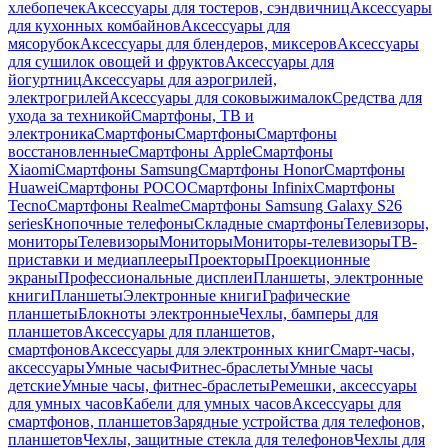
хлебопечек
Аксессуары для тостеров, сэндвичниц
Аксессуары
для кухонных комбайнов
Аксессуары для
мясорубок
Аксессуары для блендеров, миксеров
Аксессуары
для сушилок овощей и фруктов
Аксессуары для
йогуртниц
Аксессуары для аэрогрилей,
электрогрилей
Аксессуары для соковыжималок
Средства для
ухода за техникой
Смартфоны, ТВ и
электроника
Смартфоны
Смартфоны
Смартфоны
восстановленные
Смартфоны Apple
Смартфоны
Xiaomi
Смартфоны Samsung
Смартфоны Honor
Смартфоны
Huawei
Смартфоны POCO
Смартфоны Infinix
Смартфоны
Tecno
Смартфоны Realme
Смартфоны Samsung Galaxy S26
series
Кнопочные телефоны
Складные смартфоны
Телевизоры,
мониторы
Телевизоры
Мониторы
Мониторы-телевизоры
ТВ-
приставки и медиаплееры
Проекторы
Проекционные
экраны
Профессиональные дисплеи
Планшеты, электронные
книги
Планшеты
Электронные книги
Графические
планшеты
Блокноты электронные
Чехлы, бамперы для
планшетов
Аксессуары для планшетов,
смартфонов
Аксессуары для электронных книг
Смарт-часы,
аксессуары
Умные часы
Фитнес-браслеты
Умные часы
детские
Умные часы, фитнес-браслеты
Ремешки, аксессуары
для умных часов
Кабели для умных часов
Аксессуары для
смартфонов, планшетов
Зарядные устройства для телефонов,
планшетов
Чехлы, защитные стекла для телефонов
Чехлы для