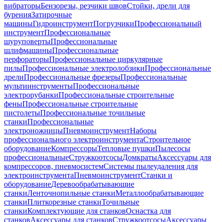
вибраторы
Бензорезы, резчики швов
Стойки, дрели для
бурения
Затирочные
машины
Гидроинструмент
Погрузчики
Профессиональный
инструмент
Профессиональные
шуруповерты
Профессиональные
шлифмашины
Профессиональные
перфораторы
Профессиональные циркулярные
пилы
Профессиональные электролобзики
Профессиональные
дрели
Профессиональные фрезеры
Профессиональные
мультиинструменты
Профессиональные
электрорубанки
Профессиональные строительные
фены
Профессиональные строительные
пистолеты
Профессиональные точильные
станки
Профессиональные
электроножницы
Пневмоинструмент
Наборы
профессионального электроинструмента
Строительное
оборудование
Компрессоры
Тепловые пушки
Пылесосы
профессиональные
Стружкоотсосы
Домкраты
Аксессуары для
компрессоров, пневмосистем
Системы пылеудаления для
электроинструмента
Пневмоинструмент
Станки и
оборудование
Деревообрабатывающие
станки
Ленточнопильные станки
Металлообрабатывающие
станки
Плиткорезные станки
Точильные
станки
Комплектующие для станков
Оснастка для
станков
Аксессуары для станков
Стружкоотсосы
Аксессуары