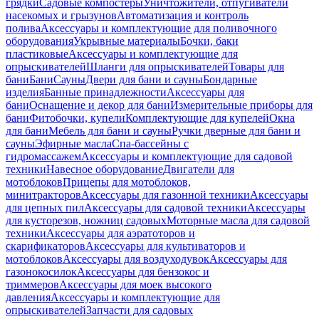
грядки
Садовые компостеры
Уничтожители, отпугиватели
насекомых и грызунов
Автоматизация и контроль
полива
Аксессуары и комплектующие для поливочного
оборудования
Укрывные материалы
Бочки, баки
пластиковые
Аксессуары и комплектующие для
опрыскивателей
Шланги для опрыскивателей
Товары для
бани
Бани
Сауны
Двери для бани и сауны
Бондарные
изделия
Банные принадлежности
Аксессуары для
бани
Оснащение и декор для бани
Измерительные приборы для
бани
Фитобочки, купели
Комплектующие для купелей
Окна
для бани
Мебель для бани и сауны
Ручки дверные для бани и
сауны
Эфирные масла
Спа-бассейны с
гидромассажем
Аксессуары и комплектующие для садовой
техники
Навесное оборудование
Двигатели для
мотоблоков
Прицепы для мотоблоков,
минитракторов
Аксессуары для газонной техники
Аксессуары
для цепных пил
Аксессуары для садовой техники
Аксессуары
для кусторезов, ножниц садовых
Моторные масла для садовой
техники
Аксессуары для аэратоторов и
скарификаторов
Аксессуары для культиваторов и
мотоблоков
Аксессуары для воздуходувок
Аксессуары для
газонокосилок
Аксессуары для бензокос и
триммеров
Аксессуары для моек высокого
давления
Аксессуары и комплектующие для
опрыскивателей
Запчасти для садовых