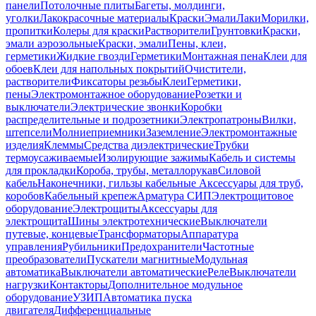
панели
Потолочные плиты
Багеты, молдинги,
уголки
Лакокрасочные материалы
Краски
Эмали
Лаки
Морилки,
пропитки
Колеры для краски
Растворители
Грунтовки
Краски,
эмали аэрозольные
Краски, эмали
Пены, клеи,
герметики
Жидкие гвозди
Герметики
Монтажная пена
Клеи для
обоев
Клеи для напольных покрытий
Очистители,
растворители
Фиксаторы резьбы
Клеи
Герметики,
пены
Электромонтажное оборудование
Розетки и
выключатели
Электрические звонки
Коробки
распределительные и подрозетники
Электропатроны
Вилки,
штепсели
Молниеприемники
Заземление
Электромонтажные
изделия
Клеммы
Средства диэлектрические
Трубки
термоусаживаемые
Изолирующие зажимы
Кабель и системы
для прокладки
Короба, трубы, металлорукав
Силовой
кабель
Наконечники, гильзы кабельные
Аксессуары для труб,
коробов
Кабельный крепеж
Арматура СИП
Электрощитовое
оборудование
Электрощиты
Аксессуары для
электрощита
Шины электротехнические
Выключатели
путевые, концевые
Трансформаторы
Аппаратура
управления
Рубильники
Предохранители
Частотные
преобразователи
Пускатели магнитные
Модульная
автоматика
Выключатели автоматические
Реле
Выключатели
нагрузки
Контакторы
Дополнительное модульное
оборудование
УЗИП
Автоматика пуска
двигателя
Дифференциальные