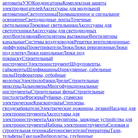
автоматы
УЗО
Конденсаторы
Комплексная защита
электродвигателей
Аксессуары для модульной
автоматики
Светотехника
Промышленное и сигнальное
освещение
Светодиодные ленты
Точечные
светильники
Трековые светильники
Аксессуары для
светотехники
Аксессуары для светодиодных
лент
Вентиляция
Вентиляторы вытяжные
Вентиляторы
канальные
Системы воздуховодов
Решетки вентиляционные,
диффузоры
Проветриватели
Люки
Люки ревизионные
Люки
под плитку
Люки напольные
Люки под
покраску
Строительный
инструмент
Электроинструмент
Шуруповерты,
гайковерты
Шлифмашины
Циркулярные, сабельные
пилы
Перфораторы, отбойные
молотки
Электролобзики
Дрели
Строительные
миксеры
Дальномеры
Многофункциональные
инструменты
Строительные фены
Строительные
пистолеты
Фрезеры
Рубанки, стамески
электрические
Краскопульты
Степлеры,
гвоздезабиватели
Электрические ножницы, резаки
Насадки для
электроинструмента
Аксессуары для
электроинструмента
Аккумуляторы, зарядные устройства для
электроинструмента
Наборы электроинструмента
Силовая и
строительная техника
Бетоносмесители
Генераторы
Тали,
тельферы
Такелаж
Виброплиты, глубинные