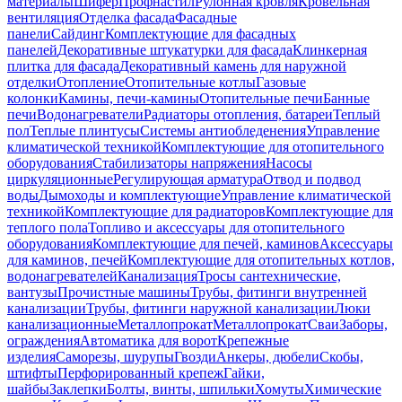
материалы
Шифер
Профнастил
Рулонная кровля
Кровельная
вентиляция
Отделка фасада
Фасадные
панели
Сайдинг
Комплектующие для фасадных
панелей
Декоративные штукатурки для фасада
Клинкерная
плитка для фасада
Декоративный камень для наружной
отделки
Отопление
Отопительные котлы
Газовые
колонки
Камины, печи-камины
Отопительные печи
Банные
печи
Водонагреватели
Радиаторы отопления, батареи
Теплый
пол
Теплые плинтусы
Системы антиобледенения
Управление
климатической техникой
Комплектующие для отопительного
оборудования
Стабилизаторы напряжения
Насосы
циркуляционные
Регулирующая арматура
Отвод и подвод
воды
Дымоходы и комплектующие
Управление климатической
техникой
Комплектующие для радиаторов
Комплектующие для
теплого пола
Топливо и аксессуары для отопительного
оборудования
Комплектующие для печей, каминов
Аксессуары
для каминов, печей
Комплектующие для отопительных котлов,
водонагревателей
Канализация
Тросы сантехнические,
вантузы
Прочистные машины
Трубы, фитинги внутренней
канализации
Трубы, фитинги наружной канализации
Люки
канализационные
Металлопрокат
Металлопрокат
Сваи
Заборы,
ограждения
Автоматика для ворот
Крепежные
изделия
Саморезы, шурупы
Гвозди
Анкеры, дюбели
Скобы,
штифты
Перфорированный крепеж
Гайки,
шайбы
Заклепки
Болты, винты, шпильки
Хомуты
Химические