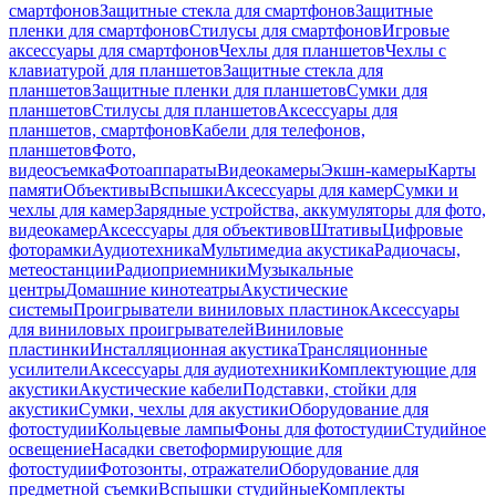
смартфонов
Защитные стекла для смартфонов
Защитные
пленки для смартфонов
Стилусы для смартфонов
Игровые
аксессуары для смартфонов
Чехлы для планшетов
Чехлы с
клавиатурой для планшетов
Защитные стекла для
планшетов
Защитные пленки для планшетов
Сумки для
планшетов
Стилусы для планшетов
Аксессуары для
планшетов, смартфонов
Кабели для телефонов,
планшетов
Фото,
видеосъемка
Фотоаппараты
Видеокамеры
Экшн-камеры
Карты
памяти
Объективы
Вспышки
Аксессуары для камер
Сумки и
чехлы для камер
Зарядные устройства, аккумуляторы для фото,
видеокамер
Аксессуары для объективов
Штативы
Цифровые
фоторамки
Аудиотехника
Мультимедиа акустика
Радиочасы,
метеостанции
Радиоприемники
Музыкальные
центры
Домашние кинотеатры
Акустические
системы
Проигрыватели виниловых пластинок
Аксессуары
для виниловых проигрывателей
Виниловые
пластинки
Инсталляционная акустика
Трансляционные
усилители
Аксессуары для аудиотехники
Комплектующие для
акустики
Акустические кабели
Подставки, стойки для
акустики
Сумки, чехлы для акустики
Оборудование для
фотостудии
Кольцевые лампы
Фоны для фотостудии
Студийное
освещение
Насадки светоформирующие для
фотостудии
Фотозонты, отражатели
Оборудование для
предметной съемки
Вспышки студийные
Комплекты