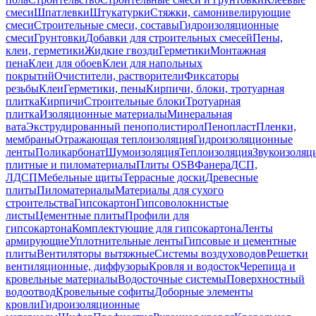
смеси
Шпатлевки
Штукатурки
Стяжки, самонивелирующие
смеси
Строительные смеси, составы
Гидроизоляционные
смеси
Грунтовки
Добавки для строительных смесей
Пены,
клеи, герметики
Жидкие гвозди
Герметики
Монтажная
пена
Клеи для обоев
Клеи для напольных
покрытий
Очистители, растворители
Фиксаторы
резьбы
Клеи
Герметики, пены
Кирпичи, блоки, тротуарная
плитка
Кирпичи
Строительные блоки
Тротуарная
плитка
Изоляционные материалы
Минеральная
вата
Экструдированный пенополистирол
Пенопласт
Пленки,
мембраны
Отражающая теплоизоляция
Гидроизоляционные
ленты
Поликарбонат
Шумоизоляция
Теплоизоляция
Звукоизоляц
плитные и пиломатериалы
Плиты OSB
Фанера
ДСП,
ЛДСП
Мебельные щиты
Террасные доски
Древесные
плиты
Пиломатериалы
Материалы для сухого
строительства
Гипсокартон
Гипсоволокнистые
листы
Цементные плиты
Профили для
гипсокартона
Комплектующие для гипсокартона
Ленты
армирующие
Уплотнительные ленты
Гипсовые и цементные
плиты
Вентиляторы вытяжные
Системы воздуховодов
Решетки
вентиляционные, диффузоры
Кровля и водосток
Черепица и
кровельные материалы
Водосточные системы
Поверхностный
водоотвод
Кровельные софиты
Доборные элементы
кровли
Гидроизоляционные