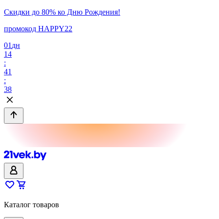
Скидки до 80% ко Дню Рождения!
промокод HAPPY22
01
дн
14
:
41
:
38
Каталог товаров