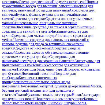
газетницы
Свечи, подсвечники
Предметы интерьера
Ширмы
декоративные
Посуда для выпечки, запекания
Формы для
выпечки, запекания
Посуда для запекания
Аксессуары для
выпечки
Бумага, фольга, рукава для выпечки
Бытовая
химия
Средства для стирки
Средства для посудомоечных
машин
Универсальные, специальные чистящие
средства
Чистящие средства для стекол и зеркал
Чистящие
средства для ванной и туалета
Чистящие средства для
кухни
Средства для мытья посуды
Чистящие средства для
мебели
Чистящие средства для напольных покрытий и
ковров
Средства для ухода за техникой
Освежители
воздуха
Средства от насекомых
Средства ухода за
одеждой
Средства ухода за обувью
Дезинфицирующие
средства
Аксессуары для бара
Сервировка для
напитков
Аксессуары для хранения напитков
Аксессуары для
приготовления коктейлей
Аксессуары для охлаждения
напитков
Наборы для бара, мини-бары
Штопоры, открывалки
для бутылок
Домашний текстиль
Подушки для
сна
Одеяла
Комплекты постельных
принадлежностей
Постельное белье
Пледы,
покрывала
Полотенца
Скатерти
Подушки декоративные
Маски,
беруши для сна
Наполнители для домашнего
текстиля
Ткани
Кухонные ножи, аксессуары
Ножи
Аксессуары
для кухонных ножей
Ножеточки и комплектующие
Ковры и
напольные покрытия
Ковры, циновки, шкуры
Ковры,