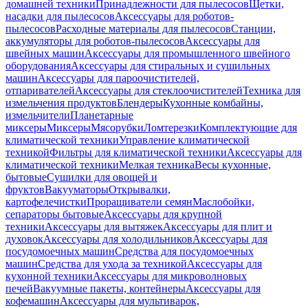
домашней техники
Принадлежности для пылесосов
Щетки,
насадки для пылесосов
Аксессуары для роботов-
пылесосов
Расходные материалы для пылесосов
Станции,
аккумуляторы для роботов-пылесосов
Аксессуары для
швейных машин
Аксессуары для промышленного швейного
оборудования
Аксессуары для стиральных и сушильных
машин
Аксессуары для пароочистителей,
отпаривателей
Аксессуары для стеклоочистителей
Техника для
измельчения продуктов
Блендеры
Кухонные комбайны,
измельчители
Планетарные
миксеры
Миксеры
Мясорубки
Ломтерезки
Комплектующие для
климатической техники
Управление климатической
техникой
Фильтры для климатической техники
Аксессуары для
климатической техники
Мелкая техника
Весы кухонные,
бытовые
Сушилки для овощей и
фруктов
Вакууматоры
Открывалки,
картофелечистки
Проращиватели семян
Маслобойки,
сепараторы бытовые
Аксессуары для крупной
техники
Аксессуары для вытяжек
Аксессуары для плит и
духовок
Аксессуары для холодильников
Аксессуары для
посудомоечных машин
Средства для посудомоечных
машин
Средства для ухода за техникой
Аксессуары для
кухонной техники
Аксессуары для микроволновых
печей
Вакуумные пакеты, контейнеры
Аксессуары для
кофемашин
Аксессуары для мультиварок,