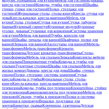
модули
Столешницы для кухни
Мебель для гостиной
Диваны,
кресла для гостиной
Комоды, тумбы для гостиной
Шкафы,
стенки, горки для гостиной
Полки, стеллажи для
гостиной
Журнальные столы, столы-книги
Кресла, стулья для
дома
Кресла-качалки, кресла-маятники
Мебель для
кухни
Столы, столики
Стулья для кухни
Стулья, табуреты
барные
Кухонный гарнитур
Кухонные модули
Кухонные
уголки, диваны
Стульчики для кормления
Системы хранения
для кухни
Мебель для ванной
Тумбы, консоли для
ванной
Шкафы, пеналы для ванной
Шкафчики, полки для
ванной
Зеркала для ванной
Аксессуары для ванной
Мебель-
трансформер
Мебель-трансформер
Кровати-
трансформеры
Детские кроватки-трансформеры
Столы-
трансформеры
Мебель для спальни
Зеркала
Комплекты мебели
для спальни
Прикроватные тумбы
Комоды и тумбы для
спальни
Туалетные столики
Шкафы для спальни
Мебель для
жилых комнат
Диваны, кресла для дома
Шкафы, стенки,
секции
Полки, стеллажи, системы хранения
Стулья,
кресла
Комоды и тумбы
Журнальные столы, столы-
книги
Кресла-качалки, кресла-маятники
Мебель для
телевизора
Комоды, тумбы под телевизор
Кронштейны, стойки
для телевизора
Каминокомплекты под телевизор
Мебель для
прихожей
Секции, тумбы в прихожую
Полки и системы
хранения в прихожую
Вешалки, подставки для
зонтов
Банкетки, скамьи
Ключницы, газетницы
Детская