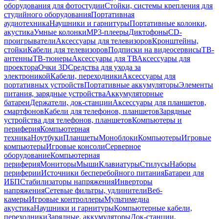
оборудования для фотостудии
Стойки, системы крепления для
студийного оборудования
Портативная
аудиотехника
Наушники и гарнитуры
Портативные колонки,
акустика
Умные колонки
MP3-плееры
Диктофоны
CD-
проигрыватели
Аксессуары для телевизоров
Кронштейны,
стойки
Кабели для телевизоров
Подписки на видеосервисы
ТВ-
антенны
ТВ-тюнеры
Аксессуары для ТВ
Аксессуары для
проектора
Очки 3D
Средства для ухода за
электроникой
Кабели, переходники
Аксессуары для
портативных устройств
Портативные аккумуляторы
Элементы
питания, зарядные устройства
Аккумуляторные
батареи
Держатели, док-станции
Аксессуары для планшетов,
смартфонов
Кабели для телефонов, планшетов
Зарядные
устройства для телефонов, планшетов
Компьютеры и
периферия
Компьютерная
техника
Ноутбуки
Планшеты
Моноблоки
Компьютеры
Игровые
компьютеры
Игровые консоли
Серверное
оборудование
Компьютерная
периферия
Мониторы
Мыши
Клавиатуры
Стилусы
Наборы
периферии
Источники бесперебойного питания
Батареи для
ИБП
Стабилизаторы напряжения
Инверторы
напряжения
Сетевые фильтры, удлинители
Веб-
камеры
Игровые контроллеры
Мультимедиа
акустика
Наушники и гарнитуры
Компьютерные кабели,
переходники
Зарядные, аккумуляторы
Док-станции,