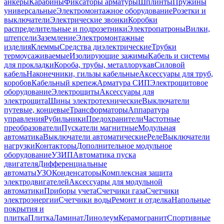
анкеры
Карабины
Фиксаторы арматуры
Шплинты
Пружины
универсальные
Электромонтажное оборудование
Розетки и
выключатели
Электрические звонки
Коробки
распределительные и подрозетники
Электропатроны
Вилки,
штепсели
Заземление
Электромонтажные
изделия
Клеммы
Средства диэлектрические
Трубки
термоусаживаемые
Изолирующие зажимы
Кабель и системы
для прокладки
Короба, трубы, металлорукав
Силовой
кабель
Наконечники, гильзы кабельные
Аксессуары для труб,
коробов
Кабельный крепеж
Арматура СИП
Электрощитовое
оборудование
Электрощиты
Аксессуары для
электрощита
Шины электротехнические
Выключатели
путевые, концевые
Трансформаторы
Аппаратура
управления
Рубильники
Предохранители
Частотные
преобразователи
Пускатели магнитные
Модульная
автоматика
Выключатели автоматические
Реле
Выключатели
нагрузки
Контакторы
Дополнительное модульное
оборудование
УЗИП
Автоматика пуска
двигателя
Дифференциальные
автоматы
УЗО
Конденсаторы
Комплексная защита
электродвигателей
Аксессуары для модульной
автоматики
Приборы учета
Счетчики газа
Счетчики
электроэнергии
Счетчики воды
Ремонт и отделка
Напольные
покрытия и
плитка
Плитка
Ламинат
Линолеум
Керамогранит
Спортивные