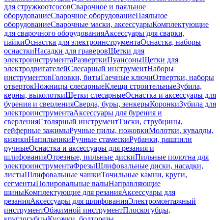
для стружкоотсосов
Сварочное и паяльное
оборудование
Сварочное оборудование
Паяльное
оборудование
Сварочные маски, аксессуары
Комплектующие
для сварочного оборудования
Аксессуары для сварки,
пайки
Оснастка для электроинструмента
Оснастка, наборы
оснастки
Насадки для граверов
Щетки для
электроинструмента
Развертки
Пуансоны
Щетки для
электродвигателей
Слесарный инструмент
Наборы
инструментов
Головки, биты
Гаечные ключи
Отвертки, наборы
отверток
Ножницы слесарные
Клещи строительные
Зубила,
керны, выколотки
Щетки слесарные
Оснастка и аксессуары для
бурения и сверления
Сверла, буры, зенкеры
Коронки
Зубила для
электроинструмента
Аксессуары для бурения и
сверления
Столярный инструмент
Тиски, струбцины,
гейферные зажимы
Ручные пилы, ножовки
Молотки, кувалды,
киянки
Напильники
Ручные стамески
Рубанки, рашпили
ручные
Оснастка и аксессуары для резания и
шлифования
Отрезные, пильные диски
Пильные полотна для
электроинструмента
Фрезы
Шлифовальные диски, насадки,
листы
Шлифовальные чашки
Точильные камни, круги,
сегменты
Полировальные валы
Направляющие
шины
Комплектующие для резания
Аксессуары для
резания
Аксессуары для шлифования
Электромонтажный
инструмент
Обжимной инструмент
Плоскогубцы,
круглогубцы
Кусачки, болторезы,