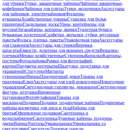
для уборки
Турки, заварочные чайники
Чайники заварочные,
кофейники
Чайники для плиты
Турки, молочники
Аксессуары
для чайников, электрочайников
Фильтры-
кувшины
Хозяйственные товары
Сушилки для белья,
прищепки
Гладильные доски
Урны, контейнеры для
мусора
Органайзеры, корзины, ящики
Туалетная бумага,
бумажные полотенца
Салфетки, мочалки, губки, мусорные
пакеты
Фольга, пленка, пакеты
Упаковочная тара
Аксессуары
для глажения
Аксессуары для стирки
Веревки,
шпагаты
Емкости, дозаторы для моющих средств
Вешалки-
плечики
Мешки хозяйственные
Сувениры
Копилки
Картины,
постеры
Фотоальбомы
Рамки для фотографий,
картин
Предметы интерьера
Шкатулки, подставки для
украшений
Статуэтки
Магниты
сувенирные
Иконы
Праздничный декор
Товары для
праздника
Елки
Аксессуары для елей новогодних
Новогодние
украшения
Светодиодные гирлянды, декорации
Светодиодные
фигуры, игрушки
Временные
татуировки
Фотобутафория
Товары для
маскарада
Подарки
Подарки, подарочные наборы
Подарочные
наборы косметики для лица и тела
Наборы для
бритья
Оформление подарков
Сантехника и
водоснабжение
Сантехника
Душевые кабины, поддоны,
двери
Ванны
Унитазы
Умывальники
Умывальники со
смесителями
Смесители
Душевые панели,