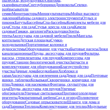
пылесосы, воздуходувки
Аэраторы,
скарификаторы
Снегоуборщики
Дровоколы
Сеялки,
разбрасыватели
семян
Минитракторы
Миникультиваторы
Мойки высокого
давления
Наборы садового электроинструмента
Отдых и
пикник
Батуты
Бассейны
Спа-бассейны
Комплекты мебели для
сада
Столы для сада
Стулья, кресла для сада
Качели
садовые
Гамаки, шезлонги
Раскладушки
Зонты,
тенты
Аксессуары для садовой мебели
Грили
Мангалы,
коптильни
Детская площадка
Сумки-
холодильники
Портативные колонки и
аудиосистемы
Оборудование для участка
Бытовые насосы
Люки
канализационные
Пруды, аксессуары для прудов
Фильтры,
насосы, стерилизаторы для прудов
Компрессоры для
прудов
Станции биологической очистки
Запчасти и
комплектующие для оборудования
Благоустройство
участка
Дачные дома
Беседки
Бани
Хозблоки и
сараи
Аксессуары для озеленения сада
Декор для сада
Почтовые
ящики, таблички
Козырьки
Скворечники, кормушки для
птиц
Домики для насекомых
Фонтаны, скульптуры для
сада
Пруды, аксессуары для прудов
Уличные
обогреватели
Уличные светильники
Противогололедные
реагенты
Декоративный щебень
Сад и огород
Поливочное
оборудование
Садовые опрыскиватели
Шланги для дома и
сада
Парники
Теплицы
Комплектующие для теплиц
Модульные