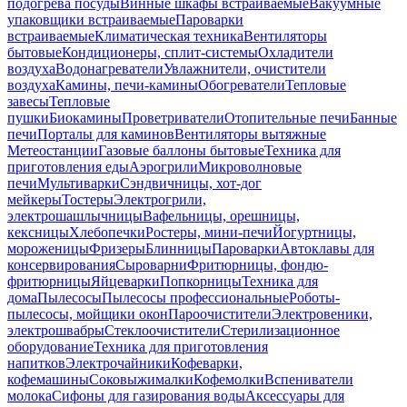
подогрева посуды
Винные шкафы встраиваемые
Вакуумные
упаковщики встраиваемые
Пароварки
встраиваемые
Климатическая техника
Вентиляторы
бытовые
Кондиционеры, сплит-системы
Охладители
воздуха
Водонагреватели
Увлажнители, очистители
воздуха
Камины, печи-камины
Обогреватели
Тепловые
завесы
Тепловые
пушки
Биокамины
Проветриватели
Отопительные печи
Банные
печи
Порталы для каминов
Вентиляторы вытяжные
Метеостанции
Газовые баллоны бытовые
Техника для
приготовления еды
Аэрогрили
Микроволновые
печи
Мультиварки
Сэндвичницы, хот-дог
мейкеры
Тостеры
Электрогрили,
электрошашлычницы
Вафельницы, орешницы,
кексницы
Хлебопечки
Ростеры, мини-печи
Йогуртницы,
мороженицы
Фризеры
Блинницы
Пароварки
Автоклавы для
консервирования
Сыроварни
Фритюрницы, фондю-
фритюрницы
Яйцеварки
Попкорницы
Техника для
дома
Пылесосы
Пылесосы профессиональные
Роботы-
пылесосы, мойщики окон
Пароочистители
Электровеники,
электрошвабры
Стеклоочистители
Стерилизационное
оборудование
Техника для приготовления
напитков
Электрочайники
Кофеварки,
кофемашины
Соковыжималки
Кофемолки
Вспениватели
молока
Сифоны для газирования воды
Аксессуары для