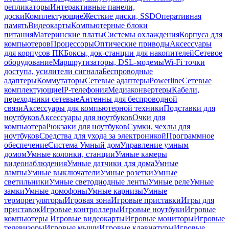
репликаторы
Интерактивные панели,
доски
Комплектующие
Жесткие диски, SSD
Оперативная
память
Видеокарты
Компьютерные блоки
питания
Материнские платы
Системы охлаждения
Корпуса для
компьютеров
Процессоры
Оптические приводы
Аксессуары
для корпусов ПК
Боксы, док-станции для накопителей
Сетевое
оборудование
Маршрутизаторы, DSL-модемы
Wi-Fi точки
доступа, усилители сигнала
Беспроводные
адаптеры
Коммутаторы
Сетевые адаптеры
Powerline
Сетевые
комплектующие
IP-телефония
Медиаконвертеры
Кабели,
переходники сетевые
Антенны для беспроводной
связи
Аксессуары для компьютерной техники
Подставки для
ноутбуков
Аксессуары для ноутбуков
Очки для
компьютера
Рюкзаки для ноутбуков
Сумки, чехлы для
ноутбуков
Средства для ухода за электроникой
Программное
обеспечение
Система Умный дом
Управление умным
домом
Умные колонки, станции
Умные камеры
видеонаблюдения
Умные датчики для дома
Умные
лампы
Умные выключатели
Умные розетки
Умные
светильники
Умные светодиодные ленты
Умные реле
Умные
замки
Умные домофоны
Умные карнизы
Умные
терморегуляторы
Игровая зона
Игровые приставки
Игры для
приставок
Игровые контроллеры
Игровые ноутбуки
Игровые
компьютеры
Игровые видеокарты
Игровые мониторы
Игровые
телевизоры
Игровые мыши
Игровые клавиатуры
Игровые