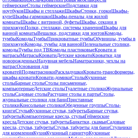
геймерские
Столы геймерские
Подставки для
ноутбуков
Шкафы и стеллажи
Шкафы
Стенки, горки
Шкафы-
купе
Шкафы-гармошки
Шкафы-пеналы для жилой
комнаты
Шкафы с витриной, буфеты
Шкафы, секции в
прихожую
Полки, стеллажи, системы хранения
Шкафы для
ванной комнаты
Вешалки, подставки для зонтов
Комоды,
тумбы
Комоды
Тумбы
Прикроватные тумбы
Обувницы, тумбы в
прихожую
Комоды, тумбы для ванной
Пеленальные столики,
комоды
Тумбы под ТВ
Комоды пластиковые
Кровати и
матрасы
Матрасы
Кровати
Детские кровати
Кроватки для
новорожденных
Надувная мебель
Наматрасники, чехлы на
матрас
Основания для
кроватей
Подматрасники
Раскладушки
Кровати-трансформеры,
шкафы-кровати
Кровати-домики
Столы
Кухонные
столы
Барные столы
Столы письменные,
компьютерные
Детские столы
Туалетные столики
Журнальные
столы
Садовые столы
Растущие столы и парты
Столы,
журнальные столики для бани
Приставные
столики
Консольные столики
Обеденные группы
Столы-
книги
Стулья
Кухонные стулья, табуреты
Барные стулья,
табуреты
Компьютерные кресла, стулья
Геймерские
кресла
Детские стулья, табуреты
Банкетки, скамьи
Садовые
кресла, стулья, табуреты
Стулья, табуреты для бани
Стульчики
для кормления
Кухня
Кухонный гарнитур
Кухонные