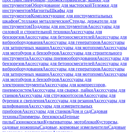
инструментов
Оборудование для мастерской
Тележки для
инструментов
Магниты
Шкафы для
инструментов
Комплектующие для инструментальных
шкафов
Стеллажи металлические
Стенды, держатели для
инструментов
Поддоны для инструментов
Аксессуары для
силовой и строительной техники
Аксессуары для
бензорезов
Аксессуары для бетоносмесителей
Аксессуары для
виброоборудования
Аксессуары для генераторов
Аксессуары
для затирочных машин
Аксессуары для мотопомп
Аксессуары
для мотобуров и бензобуров
Аксессуары для строительного
инструмента
Аксессуары пневмооборудования
Аксессуары для
бензорезов
Аксессуары для бетоносмесителей
Аксессуары для
виброоборудования
Аксессуары для генераторов
Аксессуары
для затирочных машин
Аксессуары для мотопомп
Аксессуары
для мотобуров и бензобуров
Аксессуары для
электроинструмента
Аксессуары для компрессоров,
пневмосистем
Аксессуары для сварки, пайки
Аксессуары для
станков
Аксессуары для стружкоотсосов
Аксессуары для
бурения и сверления
Аксессуары для резания
Аксессуары для
шлифования
Аксессуары для измерительных
приборов
Аксессуары для станков
Дом и сад
Садовая
техника
Триммеры, бензокосы
Цепные
пилы
Газонокосилки
Культиваторы, мотоблоки
Кусторезы,
садовые ножницы
Садовые, кормовые измельчители
Садовые