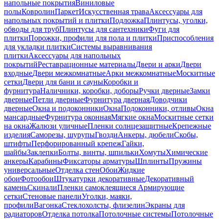
напольные покрытия
Виниловые
полы
Ковролин
Паркет
Искусственная трава
Аксессуары для
напольных покрытий и плитки
Подложка
Плинтусы, уголки,
обводы для труб
Плинтусы для сантехники
Фуги для
плитки
Порожки, профили для пола и плитки
Приспособления
для укладки плитки
Системы выравнивания
плитки
Аксессуары для напольных
покрытий
Реставрационные материалы
Двери и арки
Двери
входные
Двери межкомнатные
Арки межкомнатные
Москитные
сетки
Двери для бани и сауны
Коробки и
фурнитура
Наличники, коробки, доборы
Ручки дверные
Замки
дверные
Петли дверные
Фурнитура дверная
Доводчики
дверные
Окна и подоконники
Окна
Подоконники, отливы
Окна
мансардные
Фурнитура оконная
Мягкие окна
Москитные сетки
на окна
Жалюзи уличные
Пленки солнцезащитные
Крепежные
изделия
Саморезы, шурупы
Гвозди
Анкеры, дюбели
Скобы,
штифты
Перфорированный крепеж
Гайки,
шайбы
Заклепки
Болты, винты, шпильки
Хомуты
Химические
анкеры
Карабины
Фиксаторы арматуры
Шплинты
Пружины
универсальные
Отделка стен
Обои
Жидкие
обои
Фотообои
Штукатурки декоративные
Декоративный
камень
Скинали
Пленки самоклеящиеся
Армирующие
сетки
Стеновые панели
Уголки, маяки,
профили
Вагонка
Стеклохолсты, флизелин
Экраны для
радиаторов
Отделка потолка
Потолочные системы
Потолочные