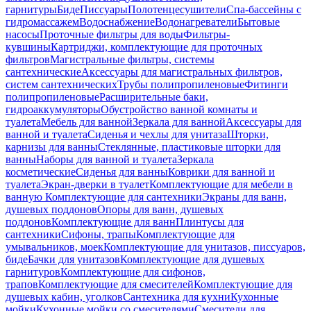
гарнитуры
Биде
Писсуары
Полотенцесушители
Спа-бассейны с
гидромассажем
Водоснабжение
Водонагреватели
Бытовые
насосы
Проточные фильтры для воды
Фильтры-
кувшины
Картриджи, комплектующие для проточных
фильтров
Магистральные фильтры, системы
сантехнические
Аксессуары для магистральных фильтров,
систем сантехнических
Трубы полипропиленовые
Фитинги
полипропиленовые
Расширительные баки,
гидроаккумуляторы
Обустройство ванной комнаты и
туалета
Мебель для ванной
Зеркала для ванной
Аксессуары для
ванной и туалета
Сиденья и чехлы для унитаза
Шторки,
карнизы для ванны
Стеклянные, пластиковые шторки для
ванны
Наборы для ванной и туалета
Зеркала
косметические
Сиденья для ванны
Коврики для ванной и
туалета
Экран-дверки в туалет
Комплектующие для мебели в
ванную
Комплектующие для сантехники
Экраны для ванн,
душевых поддонов
Опоры для ванн, душевых
поддонов
Комплектующие для ванн
Плинтусы для
сантехники
Сифоны, трапы
Комплектующие для
умывальников, моек
Комплектующие для унитазов, писсуаров,
биде
Бачки для унитазов
Комплектующие для душевых
гарнитуров
Комплектующие для сифонов,
трапов
Комплектующие для смесителей
Комплектующие для
душевых кабин, уголков
Сантехника для кухни
Кухонные
мойки
Кухонные мойки со смесителями
Смесители для