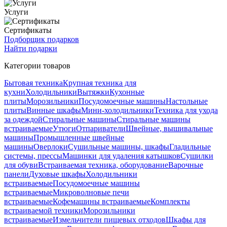
Услуги
Сертификаты
Подборщик подарков
Найти подарки
Категории товаров
Бытовая техника
Крупная техника для
кухни
Холодильники
Вытяжки
Кухонные
плиты
Морозильники
Посудомоечные машины
Настольные
плиты
Винные шкафы
Мини-холодильники
Техника для ухода
за одеждой
Стиральные машины
Стиральные машины
встраиваемые
Утюги
Отпариватели
Швейные, вышивальные
машины
Промышленные швейные
машины
Оверлоки
Сушильные машины, шкафы
Гладильные
системы, прессы
Машинки для удаления катышков
Сушилки
для обуви
Встраиваемая техника, оборудование
Варочные
панели
Духовые шкафы
Холодильники
встраиваемые
Посудомоечные машины
встраиваемые
Микроволновые печи
встраиваемые
Кофемашины встраиваемые
Комплекты
встраиваемой техники
Морозильники
встраиваемые
Измельчители пищевых отходов
Шкафы для