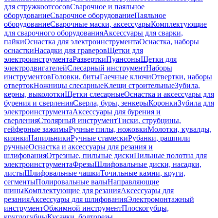
для стружкоотсосов
Сварочное и паяльное
оборудование
Сварочное оборудование
Паяльное
оборудование
Сварочные маски, аксессуары
Комплектующие
для сварочного оборудования
Аксессуары для сварки,
пайки
Оснастка для электроинструмента
Оснастка, наборы
оснастки
Насадки для граверов
Щетки для
электроинструмента
Развертки
Пуансоны
Щетки для
электродвигателей
Слесарный инструмент
Наборы
инструментов
Головки, биты
Гаечные ключи
Отвертки, наборы
отверток
Ножницы слесарные
Клещи строительные
Зубила,
керны, выколотки
Щетки слесарные
Оснастка и аксессуары для
бурения и сверления
Сверла, буры, зенкеры
Коронки
Зубила для
электроинструмента
Аксессуары для бурения и
сверления
Столярный инструмент
Тиски, струбцины,
гейферные зажимы
Ручные пилы, ножовки
Молотки, кувалды,
киянки
Напильники
Ручные стамески
Рубанки, рашпили
ручные
Оснастка и аксессуары для резания и
шлифования
Отрезные, пильные диски
Пильные полотна для
электроинструмента
Фрезы
Шлифовальные диски, насадки,
листы
Шлифовальные чашки
Точильные камни, круги,
сегменты
Полировальные валы
Направляющие
шины
Комплектующие для резания
Аксессуары для
резания
Аксессуары для шлифования
Электромонтажный
инструмент
Обжимной инструмент
Плоскогубцы,
круглогубцы
Кусачки, болторезы,