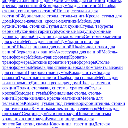
модули
Столешницы для кухни
Мебель для гостиной
Диваны,
кресла для гостиной
Комоды, тумбы для гостиной
Шкафы,
стенки, горки для гостиной
Полки, стеллажи для
гостиной
Журнальные столы, столы-книги
Кресла, стулья для
дома
Кресла-качалки, кресла-маятники
Мебель для
кухни
Столы, столики
Стулья для кухни
Стулья, табуреты
барные
Кухонный гарнитур
Кухонные модули
Кухонные
уголки, диваны
Стульчики для кормления
Системы хранения
для кухни
Мебель для ванной
Тумбы, консоли для
ванной
Шкафы, пеналы для ванной
Шкафчики, полки для
ванной
Зеркала для ванной
Аксессуары для ванной
Мебель-
трансформер
Мебель-трансформер
Кровати-
трансформеры
Детские кроватки-трансформеры
Столы-
трансформеры
Мебель для спальни
Зеркала
Комплекты мебели
для спальни
Прикроватные тумбы
Комоды и тумбы для
спальни
Туалетные столики
Шкафы для спальни
Мебель для
жилых комнат
Диваны, кресла для дома
Шкафы, стенки,
секции
Полки, стеллажи, системы хранения
Стулья,
кресла
Комоды и тумбы
Журнальные столы, столы-
книги
Кресла-качалки, кресла-маятники
Мебель для
телевизора
Комоды, тумбы под телевизор
Кронштейны, стойки
для телевизора
Каминокомплекты под телевизор
Мебель для
прихожей
Секции, тумбы в прихожую
Полки и системы
хранения в прихожую
Вешалки, подставки для
зонтов
Банкетки, скамьи
Ключницы, газетницы
Детская