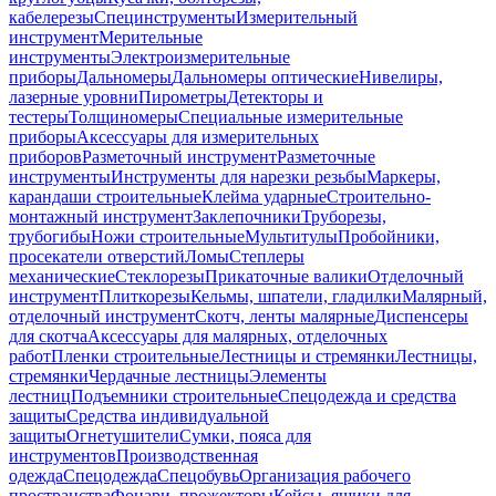
кабелерезы
Специнструменты
Измерительный
инструмент
Мерительные
инструменты
Электроизмерительные
приборы
Дальномеры
Дальномеры оптические
Нивелиры,
лазерные уровни
Пирометры
Детекторы и
тестеры
Толщиномеры
Специальные измерительные
приборы
Аксессуары для измерительных
приборов
Разметочный инструмент
Разметочные
инструменты
Инструменты для нарезки резьбы
Маркеры,
карандаши строительные
Клейма ударные
Строительно-
монтажный инструмент
Заклепочники
Труборезы,
трубогибы
Ножи строительные
Мультитулы
Пробойники,
просекатели отверстий
Ломы
Степлеры
механические
Стеклорезы
Прикаточные валики
Отделочный
инструмент
Плиткорезы
Кельмы, шпатели, гладилки
Малярный,
отделочный инструмент
Скотч, ленты малярные
Диспенсеры
для скотча
Аксессуары для малярных, отделочных
работ
Пленки строительные
Лестницы и стремянки
Лестницы,
стремянки
Чердачные лестницы
Элементы
лестниц
Подъемники строительные
Спецодежда и средства
защиты
Средства индивидуальной
защиты
Огнетушители
Сумки, пояса для
инструментов
Производственная
одежда
Спецодежда
Спецобувь
Организация рабочего
пространства
Фонари, прожекторы
Кейсы, ящики для