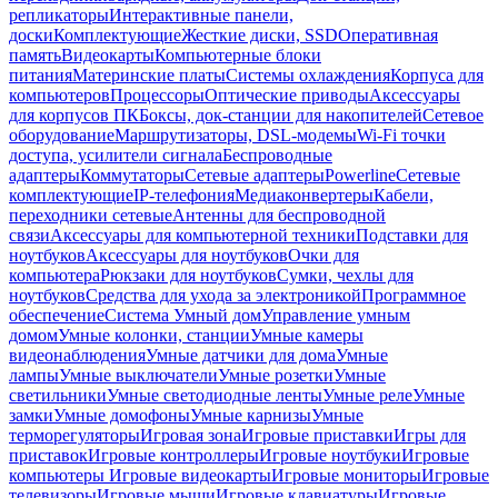
репликаторы
Интерактивные панели,
доски
Комплектующие
Жесткие диски, SSD
Оперативная
память
Видеокарты
Компьютерные блоки
питания
Материнские платы
Системы охлаждения
Корпуса для
компьютеров
Процессоры
Оптические приводы
Аксессуары
для корпусов ПК
Боксы, док-станции для накопителей
Сетевое
оборудование
Маршрутизаторы, DSL-модемы
Wi-Fi точки
доступа, усилители сигнала
Беспроводные
адаптеры
Коммутаторы
Сетевые адаптеры
Powerline
Сетевые
комплектующие
IP-телефония
Медиаконвертеры
Кабели,
переходники сетевые
Антенны для беспроводной
связи
Аксессуары для компьютерной техники
Подставки для
ноутбуков
Аксессуары для ноутбуков
Очки для
компьютера
Рюкзаки для ноутбуков
Сумки, чехлы для
ноутбуков
Средства для ухода за электроникой
Программное
обеспечение
Система Умный дом
Управление умным
домом
Умные колонки, станции
Умные камеры
видеонаблюдения
Умные датчики для дома
Умные
лампы
Умные выключатели
Умные розетки
Умные
светильники
Умные светодиодные ленты
Умные реле
Умные
замки
Умные домофоны
Умные карнизы
Умные
терморегуляторы
Игровая зона
Игровые приставки
Игры для
приставок
Игровые контроллеры
Игровые ноутбуки
Игровые
компьютеры
Игровые видеокарты
Игровые мониторы
Игровые
телевизоры
Игровые мыши
Игровые клавиатуры
Игровые