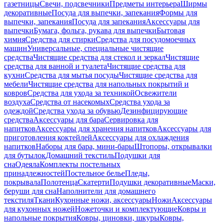
газетницы
Свечи, подсвечники
Предметы интерьера
Ширмы
декоративные
Посуда для выпечки, запекания
Формы для
выпечки, запекания
Посуда для запекания
Аксессуары для
выпечки
Бумага, фольга, рукава для выпечки
Бытовая
химия
Средства для стирки
Средства для посудомоечных
машин
Универсальные, специальные чистящие
средства
Чистящие средства для стекол и зеркал
Чистящие
средства для ванной и туалета
Чистящие средства для
кухни
Средства для мытья посуды
Чистящие средства для
мебели
Чистящие средства для напольных покрытий и
ковров
Средства для ухода за техникой
Освежители
воздуха
Средства от насекомых
Средства ухода за
одеждой
Средства ухода за обувью
Дезинфицирующие
средства
Аксессуары для бара
Сервировка для
напитков
Аксессуары для хранения напитков
Аксессуары для
приготовления коктейлей
Аксессуары для охлаждения
напитков
Наборы для бара, мини-бары
Штопоры, открывалки
для бутылок
Домашний текстиль
Подушки для
сна
Одеяла
Комплекты постельных
принадлежностей
Постельное белье
Пледы,
покрывала
Полотенца
Скатерти
Подушки декоративные
Маски,
беруши для сна
Наполнители для домашнего
текстиля
Ткани
Кухонные ножи, аксессуары
Ножи
Аксессуары
для кухонных ножей
Ножеточки и комплектующие
Ковры и
напольные покрытия
Ковры, циновки, шкуры
Ковры,