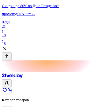
Скидки до 80% ко Дню Рождения!
промокод HAPPY22
02
дн
21
:
18
:
18
Каталог товаров