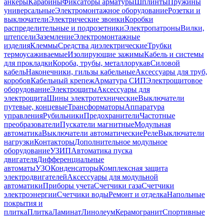
анкеры
Карабины
Фиксаторы арматуры
Шплинты
Пружины
универсальные
Электромонтажное оборудование
Розетки и
выключатели
Электрические звонки
Коробки
распределительные и подрозетники
Электропатроны
Вилки,
штепсели
Заземление
Электромонтажные
изделия
Клеммы
Средства диэлектрические
Трубки
термоусаживаемые
Изолирующие зажимы
Кабель и системы
для прокладки
Короба, трубы, металлорукав
Силовой
кабель
Наконечники, гильзы кабельные
Аксессуары для труб,
коробов
Кабельный крепеж
Арматура СИП
Электрощитовое
оборудование
Электрощиты
Аксессуары для
электрощита
Шины электротехнические
Выключатели
путевые, концевые
Трансформаторы
Аппаратура
управления
Рубильники
Предохранители
Частотные
преобразователи
Пускатели магнитные
Модульная
автоматика
Выключатели автоматические
Реле
Выключатели
нагрузки
Контакторы
Дополнительное модульное
оборудование
УЗИП
Автоматика пуска
двигателя
Дифференциальные
автоматы
УЗО
Конденсаторы
Комплексная защита
электродвигателей
Аксессуары для модульной
автоматики
Приборы учета
Счетчики газа
Счетчики
электроэнергии
Счетчики воды
Ремонт и отделка
Напольные
покрытия и
плитка
Плитка
Ламинат
Линолеум
Керамогранит
Спортивные