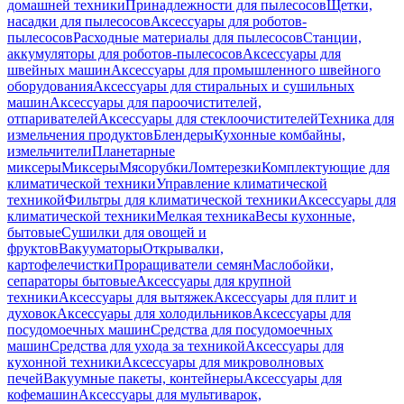
домашней техники
Принадлежности для пылесосов
Щетки,
насадки для пылесосов
Аксессуары для роботов-
пылесосов
Расходные материалы для пылесосов
Станции,
аккумуляторы для роботов-пылесосов
Аксессуары для
швейных машин
Аксессуары для промышленного швейного
оборудования
Аксессуары для стиральных и сушильных
машин
Аксессуары для пароочистителей,
отпаривателей
Аксессуары для стеклоочистителей
Техника для
измельчения продуктов
Блендеры
Кухонные комбайны,
измельчители
Планетарные
миксеры
Миксеры
Мясорубки
Ломтерезки
Комплектующие для
климатической техники
Управление климатической
техникой
Фильтры для климатической техники
Аксессуары для
климатической техники
Мелкая техника
Весы кухонные,
бытовые
Сушилки для овощей и
фруктов
Вакууматоры
Открывалки,
картофелечистки
Проращиватели семян
Маслобойки,
сепараторы бытовые
Аксессуары для крупной
техники
Аксессуары для вытяжек
Аксессуары для плит и
духовок
Аксессуары для холодильников
Аксессуары для
посудомоечных машин
Средства для посудомоечных
машин
Средства для ухода за техникой
Аксессуары для
кухонной техники
Аксессуары для микроволновых
печей
Вакуумные пакеты, контейнеры
Аксессуары для
кофемашин
Аксессуары для мультиварок,