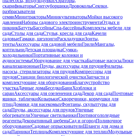
пылесосы, воздуходувки
Аэраторы,
скарификаторы
Снегоуборщики
Дровоколы
Сеялки,
разбрасыватели
семян
Минитракторы
Миникультиваторы
Мойки высокого
давления
Наборы садового электроинструмента
Отдых и
пикник
Батуты
Бассейны
Спа-бассейны
Комплекты мебели для
сада
Столы для сада
Стулья, кресла для сада
Качели
садовые
Гамаки, шезлонги
Раскладушки
Зонты,
тенты
Аксессуары для садовой мебели
Грили
Мангалы,
коптильни
Детская площадка
Сумки-
холодильники
Портативные колонки и
аудиосистемы
Оборудование для участка
Бытовые насосы
Люки
канализационные
Пруды, аксессуары для прудов
Фильтры,
насосы, стерилизаторы для прудов
Компрессоры для
прудов
Станции биологической очистки
Запчасти и
комплектующие для оборудования
Благоустройство
участка
Дачные дома
Беседки
Бани
Хозблоки и
сараи
Аксессуары для озеленения сада
Декор для сада
Почтовые
ящики, таблички
Козырьки
Скворечники, кормушки для
птиц
Домики для насекомых
Фонтаны, скульптуры для
сада
Пруды, аксессуары для прудов
Уличные
обогреватели
Уличные светильники
Противогололедные
реагенты
Декоративный щебень
Сад и огород
Поливочное
оборудование
Садовые опрыскиватели
Шланги для дома и
сада
Парники
Теплицы
Комплектующие для теплиц
Модульные