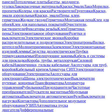
панели
Потолочные плиты
Багеты, молдинги,
уголки
Лакокрасочные материалы
Краски
Эмали
Лаки
Морилки,
пропитки
Колеры для краски
Растворители
Грунтовки
Краски,
эмали аэрозольные
Краски, эмали
Пены, клеи,
герметики
Жидкие гвозди
Герметики
Монтажная пена
Клеи для
обоев
Клеи для напольных покрытий
Очистители,
растворители
Фиксаторы резьбы
Клеи
Герметики,
пены
Электромонтажное оборудование
Розетки и
выключатели
Электрические звонки
Коробки
распределительные и подрозетники
Электропатроны
Вилки,
штепсели
Молниеприемники
Заземление
Электромонтажные
изделия
Клеммы
Средства диэлектрические
Трубки
термоусаживаемые
Изолирующие зажимы
Кабель и системы
для прокладки
Короба, трубы, металлорукав
Силовой
кабель
Наконечники, гильзы кабельные
Аксессуары для труб,
коробов
Кабельный крепеж
Арматура СИП
Электрощитовое
оборудование
Электрощиты
Аксессуары для
электрощита
Шины электротехнические
Выключатели
путевые, концевые
Трансформаторы
Аппаратура
управления
Рубильники
Предохранители
Частотные
преобразователи
Пускатели магнитные
Модульная
автоматика
Выключатели автоматические
Реле
Выключатели
нагрузки
Контакторы
Дополнительное модульное
оборудование
УЗИП
Автоматика пуска
двигателя
Дифференциальные