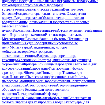
подогрева посуды
Винные шкафы встраиваемые
Вакуумные
упаковщики встраиваемые
Пароварки
встраиваемые
Климатическая техника
Вентиляторы
бытовые
Кондиционеры, сплит-системы
Охладители
воздуха
Водонагреватели
Увлажнители, очистители
воздуха
Камины, печи-камины
Обогреватели
Тепловые
завесы
Тепловые
пушки
Биокамины
Проветриватели
Отопительные печи
Банные
печи
Порталы для каминов
Вентиляторы вытяжные
Метеостанции
Газовые баллоны бытовые
Техника для
приготовления еды
Аэрогрили
Микроволновые
печи
Мультиварки
Сэндвичницы, хот-дог
мейкеры
Тостеры
Электрогрили,
электрошашлычницы
Вафельницы, орешницы,
кексницы
Хлебопечки
Ростеры, мини-печи
Йогуртницы,
мороженицы
Фризеры
Блинницы
Пароварки
Автоклавы для
консервирования
Сыроварни
Фритюрницы, фондю-
фритюрницы
Яйцеварки
Попкорницы
Техника для
дома
Пылесосы
Пылесосы профессиональные
Роботы-
пылесосы, мойщики окон
Пароочистители
Электровеники,
электрошвабры
Стеклоочистители
Стерилизационное
оборудование
Техника для приготовления
напитков
Электрочайники
Кофеварки,
кофемашины
Соковыжималки
Кофемолки
Вспениватели
молока
Сифоны для газирования воды
Аксессуары для