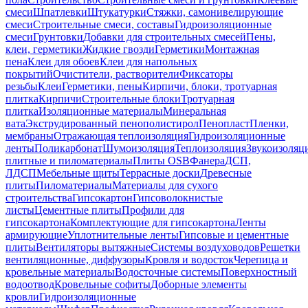
смеси
Шпатлевки
Штукатурки
Стяжки, самонивелирующие
смеси
Строительные смеси, составы
Гидроизоляционные
смеси
Грунтовки
Добавки для строительных смесей
Пены,
клеи, герметики
Жидкие гвозди
Герметики
Монтажная
пена
Клеи для обоев
Клеи для напольных
покрытий
Очистители, растворители
Фиксаторы
резьбы
Клеи
Герметики, пены
Кирпичи, блоки, тротуарная
плитка
Кирпичи
Строительные блоки
Тротуарная
плитка
Изоляционные материалы
Минеральная
вата
Экструдированный пенополистирол
Пенопласт
Пленки,
мембраны
Отражающая теплоизоляция
Гидроизоляционные
ленты
Поликарбонат
Шумоизоляция
Теплоизоляция
Звукоизоляц
плитные и пиломатериалы
Плиты OSB
Фанера
ДСП,
ЛДСП
Мебельные щиты
Террасные доски
Древесные
плиты
Пиломатериалы
Материалы для сухого
строительства
Гипсокартон
Гипсоволокнистые
листы
Цементные плиты
Профили для
гипсокартона
Комплектующие для гипсокартона
Ленты
армирующие
Уплотнительные ленты
Гипсовые и цементные
плиты
Вентиляторы вытяжные
Системы воздуховодов
Решетки
вентиляционные, диффузоры
Кровля и водосток
Черепица и
кровельные материалы
Водосточные системы
Поверхностный
водоотвод
Кровельные софиты
Доборные элементы
кровли
Гидроизоляционные