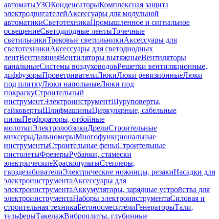
автоматы
УЗО
Конденсаторы
Комплексная защита
электродвигателей
Аксессуары для модульной
автоматики
Светотехника
Промышленное и сигнальное
освещение
Светодиодные ленты
Точечные
светильники
Трековые светильники
Аксессуары для
светотехники
Аксессуары для светодиодных
лент
Вентиляция
Вентиляторы вытяжные
Вентиляторы
канальные
Системы воздуховодов
Решетки вентиляционные,
диффузоры
Проветриватели
Люки
Люки ревизионные
Люки
под плитку
Люки напольные
Люки под
покраску
Строительный
инструмент
Электроинструмент
Шуруповерты,
гайковерты
Шлифмашины
Циркулярные, сабельные
пилы
Перфораторы, отбойные
молотки
Электролобзики
Дрели
Строительные
миксеры
Дальномеры
Многофункциональные
инструменты
Строительные фены
Строительные
пистолеты
Фрезеры
Рубанки, стамески
электрические
Краскопульты
Степлеры,
гвоздезабиватели
Электрические ножницы, резаки
Насадки для
электроинструмента
Аксессуары для
электроинструмента
Аккумуляторы, зарядные устройства для
электроинструмента
Наборы электроинструмента
Силовая и
строительная техника
Бетоносмесители
Генераторы
Тали,
тельферы
Такелаж
Виброплиты, глубинные