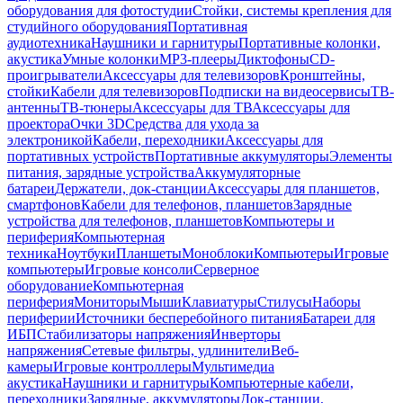
оборудования для фотостудии
Стойки, системы крепления для
студийного оборудования
Портативная
аудиотехника
Наушники и гарнитуры
Портативные колонки,
акустика
Умные колонки
MP3-плееры
Диктофоны
CD-
проигрыватели
Аксессуары для телевизоров
Кронштейны,
стойки
Кабели для телевизоров
Подписки на видеосервисы
ТВ-
антенны
ТВ-тюнеры
Аксессуары для ТВ
Аксессуары для
проектора
Очки 3D
Средства для ухода за
электроникой
Кабели, переходники
Аксессуары для
портативных устройств
Портативные аккумуляторы
Элементы
питания, зарядные устройства
Аккумуляторные
батареи
Держатели, док-станции
Аксессуары для планшетов,
смартфонов
Кабели для телефонов, планшетов
Зарядные
устройства для телефонов, планшетов
Компьютеры и
периферия
Компьютерная
техника
Ноутбуки
Планшеты
Моноблоки
Компьютеры
Игровые
компьютеры
Игровые консоли
Серверное
оборудование
Компьютерная
периферия
Мониторы
Мыши
Клавиатуры
Стилусы
Наборы
периферии
Источники бесперебойного питания
Батареи для
ИБП
Стабилизаторы напряжения
Инверторы
напряжения
Сетевые фильтры, удлинители
Веб-
камеры
Игровые контроллеры
Мультимедиа
акустика
Наушники и гарнитуры
Компьютерные кабели,
переходники
Зарядные, аккумуляторы
Док-станции,