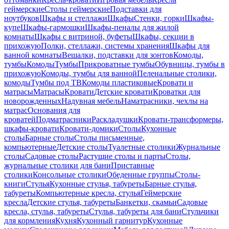
геймерские
Столы геймерские
Подставки для
ноутбуков
Шкафы и стеллажи
Шкафы
Стенки, горки
Шкафы-
купе
Шкафы-гармошки
Шкафы-пеналы для жилой
комнаты
Шкафы с витриной, буфеты
Шкафы, секции в
прихожую
Полки, стеллажи, системы хранения
Шкафы для
ванной комнаты
Вешалки, подставки для зонтов
Комоды,
тумбы
Комоды
Тумбы
Прикроватные тумбы
Обувницы, тумбы в
прихожую
Комоды, тумбы для ванной
Пеленальные столики,
комоды
Тумбы под ТВ
Комоды пластиковые
Кровати и
матрасы
Матрасы
Кровати
Детские кровати
Кроватки для
новорожденных
Надувная мебель
Наматрасники, чехлы на
матрас
Основания для
кроватей
Подматрасники
Раскладушки
Кровати-трансформеры,
шкафы-кровати
Кровати-домики
Столы
Кухонные
столы
Барные столы
Столы письменные,
компьютерные
Детские столы
Туалетные столики
Журнальные
столы
Садовые столы
Растущие столы и парты
Столы,
журнальные столики для бани
Приставные
столики
Консольные столики
Обеденные группы
Столы-
книги
Стулья
Кухонные стулья, табуреты
Барные стулья,
табуреты
Компьютерные кресла, стулья
Геймерские
кресла
Детские стулья, табуреты
Банкетки, скамьи
Садовые
кресла, стулья, табуреты
Стулья, табуреты для бани
Стульчики
для кормления
Кухня
Кухонный гарнитур
Кухонные