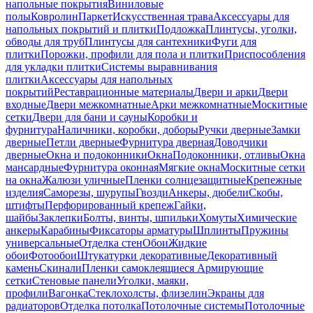
напольные покрытия
Виниловые
полы
Ковролин
Паркет
Искусственная трава
Аксессуары для
напольных покрытий и плитки
Подложка
Плинтусы, уголки,
обводы для труб
Плинтусы для сантехники
Фуги для
плитки
Порожки, профили для пола и плитки
Приспособления
для укладки плитки
Системы выравнивания
плитки
Аксессуары для напольных
покрытий
Реставрационные материалы
Двери и арки
Двери
входные
Двери межкомнатные
Арки межкомнатные
Москитные
сетки
Двери для бани и сауны
Коробки и
фурнитура
Наличники, коробки, доборы
Ручки дверные
Замки
дверные
Петли дверные
Фурнитура дверная
Доводчики
дверные
Окна и подоконники
Окна
Подоконники, отливы
Окна
мансардные
Фурнитура оконная
Мягкие окна
Москитные сетки
на окна
Жалюзи уличные
Пленки солнцезащитные
Крепежные
изделия
Саморезы, шурупы
Гвозди
Анкеры, дюбели
Скобы,
штифты
Перфорированный крепеж
Гайки,
шайбы
Заклепки
Болты, винты, шпильки
Хомуты
Химические
анкеры
Карабины
Фиксаторы арматуры
Шплинты
Пружины
универсальные
Отделка стен
Обои
Жидкие
обои
Фотообои
Штукатурки декоративные
Декоративный
камень
Скинали
Пленки самоклеящиеся
Армирующие
сетки
Стеновые панели
Уголки, маяки,
профили
Вагонка
Стеклохолсты, флизелин
Экраны для
радиаторов
Отделка потолка
Потолочные системы
Потолочные