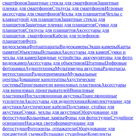
смартфонов
Защитные стекла для смартфонов
Защитные
пленки для смартфонов
Стилусы для смартфонов
Игровые
аксессуары для смартфонов
Чехлы для планшетов
Чехлы с
клавиатурой для планшетов
Защитные стекла для
планшетов
Защитные пленки для планшетов
Сумки для
планшетов
Стилусы для планшетов
Аксессуары для
планшетов, смартфонов
Кабели для телефонов,
планшетов
Фото,
видеосъемка
Фотоаппараты
Видеокамеры
Экшн-камеры
Карты
памяти
Объективы
Вспышки
Аксессуары для камер
Сумки и
чехлы для камер
Зарядные устройства, аккумуляторы для фото,
видеокамер
Аксессуары для объективов
Штативы
Цифровые
фоторамки
Аудиотехника
Мультимедиа акустика
Радиочасы,
метеостанции
Радиоприемники
Музыкальные
центры
Домашние кинотеатры
Акустические
системы
Проигрыватели виниловых пластинок
Аксессуары
для виниловых проигрывателей
Виниловые
пластинки
Инсталляционная акустика
Трансляционные
усилители
Аксессуары для аудиотехники
Комплектующие для
акустики
Акустические кабели
Подставки, стойки для
акустики
Сумки, чехлы для акустики
Оборудование для
фотостудии
Кольцевые лампы
Фоны для фотостудии
Студийное
освещение
Насадки светоформирующие для
фотостудии
Фотозонты, отражатели
Оборудование для
предметной съемки
Вспышки студийные
Комплекты