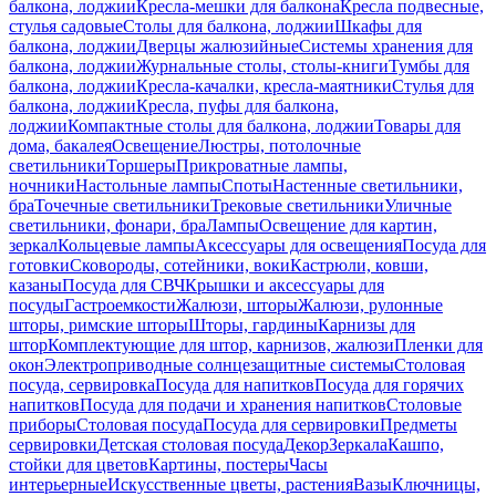
балкона, лоджии
Кресла-мешки для балкона
Кресла подвесные,
стулья садовые
Столы для балкона, лоджии
Шкафы для
балкона, лоджии
Дверцы жалюзийные
Системы хранения для
балкона, лоджии
Журнальные столы, столы-книги
Тумбы для
балкона, лоджии
Кресла-качалки, кресла-маятники
Стулья для
балкона, лоджии
Кресла, пуфы для балкона,
лоджии
Компактные столы для балкона, лоджии
Товары для
дома, бакалея
Освещение
Люстры, потолочные
светильники
Торшеры
Прикроватные лампы,
ночники
Настольные лампы
Споты
Настенные светильники,
бра
Точечные светильники
Трековые светильники
Уличные
светильники, фонари, бра
Лампы
Освещение для картин,
зеркал
Кольцевые лампы
Аксессуары для освещения
Посуда для
готовки
Сковороды, сотейники, воки
Кастрюли, ковши,
казаны
Посуда для СВЧ
Крышки и аксессуары для
посуды
Гастроемкости
Жалюзи, шторы
Жалюзи, рулонные
шторы, римские шторы
Шторы, гардины
Карнизы для
штор
Комплектующие для штор, карнизов, жалюзи
Пленки для
окон
Электроприводные солнцезащитные системы
Столовая
посуда, сервировка
Посуда для напитков
Посуда для горячих
напитков
Посуда для подачи и хранения напитков
Столовые
приборы
Столовая посуда
Посуда для сервировки
Предметы
сервировки
Детская столовая посуда
Декор
Зеркала
Кашпо,
стойки для цветов
Картины, постеры
Часы
интерьерные
Искусственные цветы, растения
Вазы
Ключницы,