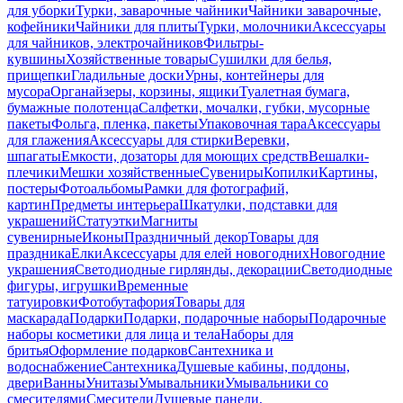
для уборки
Турки, заварочные чайники
Чайники заварочные,
кофейники
Чайники для плиты
Турки, молочники
Аксессуары
для чайников, электрочайников
Фильтры-
кувшины
Хозяйственные товары
Сушилки для белья,
прищепки
Гладильные доски
Урны, контейнеры для
мусора
Органайзеры, корзины, ящики
Туалетная бумага,
бумажные полотенца
Салфетки, мочалки, губки, мусорные
пакеты
Фольга, пленка, пакеты
Упаковочная тара
Аксессуары
для глажения
Аксессуары для стирки
Веревки,
шпагаты
Емкости, дозаторы для моющих средств
Вешалки-
плечики
Мешки хозяйственные
Сувениры
Копилки
Картины,
постеры
Фотоальбомы
Рамки для фотографий,
картин
Предметы интерьера
Шкатулки, подставки для
украшений
Статуэтки
Магниты
сувенирные
Иконы
Праздничный декор
Товары для
праздника
Елки
Аксессуары для елей новогодних
Новогодние
украшения
Светодиодные гирлянды, декорации
Светодиодные
фигуры, игрушки
Временные
татуировки
Фотобутафория
Товары для
маскарада
Подарки
Подарки, подарочные наборы
Подарочные
наборы косметики для лица и тела
Наборы для
бритья
Оформление подарков
Сантехника и
водоснабжение
Сантехника
Душевые кабины, поддоны,
двери
Ванны
Унитазы
Умывальники
Умывальники со
смесителями
Смесители
Душевые панели,