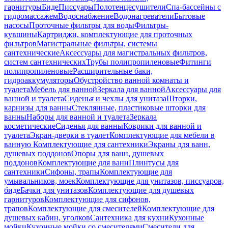
гарнитуры
Биде
Писсуары
Полотенцесушители
Спа-бассейны с
гидромассажем
Водоснабжение
Водонагреватели
Бытовые
насосы
Проточные фильтры для воды
Фильтры-
кувшины
Картриджи, комплектующие для проточных
фильтров
Магистральные фильтры, системы
сантехнические
Аксессуары для магистральных фильтров,
систем сантехнических
Трубы полипропиленовые
Фитинги
полипропиленовые
Расширительные баки,
гидроаккумуляторы
Обустройство ванной комнаты и
туалета
Мебель для ванной
Зеркала для ванной
Аксессуары для
ванной и туалета
Сиденья и чехлы для унитаза
Шторки,
карнизы для ванны
Стеклянные, пластиковые шторки для
ванны
Наборы для ванной и туалета
Зеркала
косметические
Сиденья для ванны
Коврики для ванной и
туалета
Экран-дверки в туалет
Комплектующие для мебели в
ванную
Комплектующие для сантехники
Экраны для ванн,
душевых поддонов
Опоры для ванн, душевых
поддонов
Комплектующие для ванн
Плинтусы для
сантехники
Сифоны, трапы
Комплектующие для
умывальников, моек
Комплектующие для унитазов, писсуаров,
биде
Бачки для унитазов
Комплектующие для душевых
гарнитуров
Комплектующие для сифонов,
трапов
Комплектующие для смесителей
Комплектующие для
душевых кабин, уголков
Сантехника для кухни
Кухонные
мойки
Кухонные мойки со смесителями
Смесители для