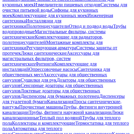
кухонных моек
Измельчители пищевых отходов
Системы для
очистки питьевой воды
Сифоны для кухонных
моек
Комплектующие для кухонных моек
Инженерная
сантехника
Инсталляции для
сантехники
Полотенцесушители
Отвод и подвод воды
Трубы
водопроводные
Магистральные фильтры, системы
сантехнические
Комплектующие для радиаторов,
полотенцесушителей
Монтажные комплекты для
сантехники
Регулирующая арматура
Системы защиты от
протечек
Люки сантехнические
Аксессуары для
магистральных фильтров, систем
сантехнических
Фитинги
Комплектующие для
инсталляций
Опрессовочные насосы
Сантехника для
общественных мест
Аксессуары для общественных
санузлов
Сушилки для рук
Дозаторы для общественных
санузлов
Сенсорные дозаторы для общественных
санузлов
Локтевые дозаторы для общественных
санузлов
Диспенсеры для бумажных полотенец
Диспенсеры
для туалетной бумаги
Канализация
Тросы сантехнические,
вантузы
Прочистные машины
Трубы, фитинги внутренней
канализации
Трубы, фитинги наружной канализации
Люки
канализационные
Теплый пол водяной
Трубы для теплого
пола
Коллекторы и комплектующие
Термостатика для теплого
пола
Автоматика для теплого
пола
Строительство
Строительные смеси и грунтовки
Клеевые