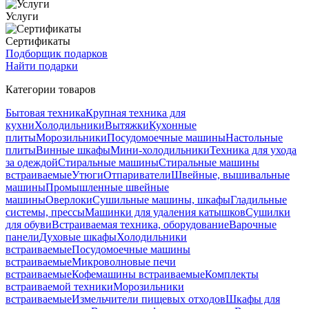
Услуги
Сертификаты
Подборщик подарков
Найти подарки
Категории товаров
Бытовая техника
Крупная техника для
кухни
Холодильники
Вытяжки
Кухонные
плиты
Морозильники
Посудомоечные машины
Настольные
плиты
Винные шкафы
Мини-холодильники
Техника для ухода
за одеждой
Стиральные машины
Стиральные машины
встраиваемые
Утюги
Отпариватели
Швейные, вышивальные
машины
Промышленные швейные
машины
Оверлоки
Сушильные машины, шкафы
Гладильные
системы, прессы
Машинки для удаления катышков
Сушилки
для обуви
Встраиваемая техника, оборудование
Варочные
панели
Духовые шкафы
Холодильники
встраиваемые
Посудомоечные машины
встраиваемые
Микроволновые печи
встраиваемые
Кофемашины встраиваемые
Комплекты
встраиваемой техники
Морозильники
встраиваемые
Измельчители пищевых отходов
Шкафы для