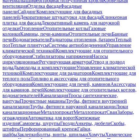
материалы
Шифер
Профнастил
Рулонная кровля
Кровельная
вентиляция
Отделка фасада
Фасадные
панели
Сайдинг
Комплектующие для фасадных
панелей
Декоративные штукатурки для фасада
Клинкерная
плитка для фасада
Декоративный камень для наружной
отделки
Отопление
Отопительные котлы
Газовые
колонки
Камины, печи-камины
Отопительные печи
Банные
печи
Водонагреватели
Радиаторы отопления, батареи
Теплый
пол
Теплые плинтусы
Системы антиобледенения
Управление
климатической техникой
Комплектующие для отопительного
оборудования
Стабилизаторы напряжения
Насосы
циркуляционные
Регулирующая арматура
Отвод и подвод
воды
Дымоходы и комплектующие
Управление климатической
техникой
Комплектующие для радиаторов
Комплектующие для
теплого пола
Топливо и аксессуары для отопительного
оборудования
Комплектующие для печей, каминов
Аксессуары
для каминов, печей
Комплектующие для отопительных котлов,
водонагревателей
Канализация
Тросы сантехнические,
вантузы
Прочистные машины
Трубы, фитинги внутренней
канализации
Трубы, фитинги наружной канализации
Люки
канализационные
Металлопрокат
Металлопрокат
Сваи
Заборы,
ограждения
Автоматика для ворот
Крепежные
изделия
Саморезы, шурупы
Гвозди
Анкеры, дюбели
Скобы,
штифты
Перфорированный крепеж
Гайки,
шайбы
Заклепки
Болты, винты, шпильки
Хомуты
Химические