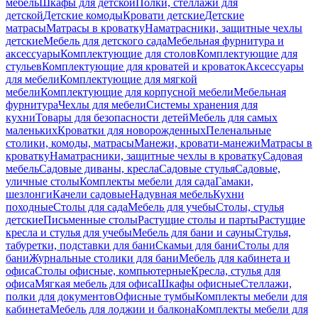
мебель
Шкафы для детской
Полки, стеллажи для
детской
Детские комоды
Кровати детские
Детские
матрасы
Матрасы в кроватку
Наматрасники, защитные чехлы
детские
Мебель для детского сада
Мебельная фурнитура и
аксессуары
Комплектующие для столов
Комплектующие для
стульев
Комплектующие для кроватей и кроваток
Аксессуары
для мебели
Комплектующие для мягкой
мебели
Комплектующие для корпусной мебели
Мебельная
фурнитура
Чехлы для мебели
Системы хранения для
кухни
Товары для безопасности детей
Мебель для самых
маленьких
Кроватки для новорожденных
Пеленальные
столики, комоды, матрасы
Манежи, кровати-манежи
Матрасы в
кроватку
Наматрасники, защитные чехлы в кроватку
Садовая
мебель
Садовые диваны, кресла
Садовые стулья
Садовые,
уличные столы
Комплекты мебели для сада
Гамаки,
шезлонги
Качели садовые
Надувная мебель
Кухни
походные
Столы для сада
Мебель для учебы
Столы, стулья
детские
Письменные столы
Растущие столы и парты
Растущие
кресла и стулья для учебы
Мебель для бани и сауны
Стулья,
табуретки, подставки для бани
Скамьи для бани
Столы для
бани
Журнальные столики для бани
Мебель для кабинета и
офиса
Столы офисные, компьютерные
Кресла, стулья для
офиса
Мягкая мебель для офиса
Шкафы офисные
Стеллажи,
полки для документов
Офисные тумбы
Комплекты мебели для
кабинета
Мебель для лоджии и балкона
Комплекты мебели для