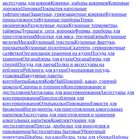
аксессуары для ковров
Коврики, наборы ковриков
Ковровые
дорожки
Циновки
Покрытия напольные
тафтинговые
Защитные, грязезащитные коврики
Кухонные
принадлежности
Кухонные приборы
Терки,
овощерезки
Разделочные доски
Кухонные термометры,
таймеры
Дуршлаги, сита, воронки
Формы, приборы для
приготовления
Молотки для мяса, тендерайзеры
Кухонные
мелочи
Миски
Кухонный текстиль
Кухонные фартуки,
прихватки
Кухонные полотенца
Скатерти, сервировочные
салфетки
Организация хранения на кухне
Посуда для
хранения
Органайзеры для кухни
Органайзеры для
специй
Посуда для ланча
Полки и аксессуары на
рейлинги
Рейлинги для кухни
Одноразовая посуда,
упаковка
Вакуумные пакеты,
контейнеры
Бакалея
Кофе
Чай
Цикорий, какао, горячий
шоколад
Сиропы и топпинги
Консервирование и
дистилляция
Автоклавы для консервирования
Аксессуары для
консервирования
Приспособления для
консервирования
Открывалки
Пивоварни
Емкости для
брожения
Ингредиенты для приготовления алкогольных
напитков
Аксессуары для приготовления и хранения
алкогольных напитков
Комплектующие для
дистилляторов
Прессы, дробилки для виноделия и
пивоварения
Дистилляторы бытовые
Уборочный
инвентарь
Швабры, насадки
Ведра, тазы для уборки
Наборы