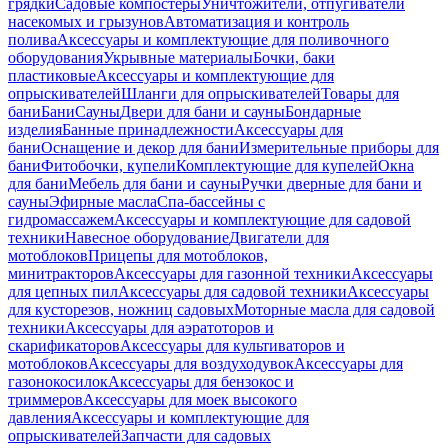
грядки
Садовые компостеры
Уничтожители, отпугиватели
насекомых и грызунов
Автоматизация и контроль
полива
Аксессуары и комплектующие для поливочного
оборудования
Укрывные материалы
Бочки, баки
пластиковые
Аксессуары и комплектующие для
опрыскивателей
Шланги для опрыскивателей
Товары для
бани
Бани
Сауны
Двери для бани и сауны
Бондарные
изделия
Банные принадлежности
Аксессуары для
бани
Оснащение и декор для бани
Измерительные приборы для
бани
Фитобочки, купели
Комплектующие для купелей
Окна
для бани
Мебель для бани и сауны
Ручки дверные для бани и
сауны
Эфирные масла
Спа-бассейны с
гидромассажем
Аксессуары и комплектующие для садовой
техники
Навесное оборудование
Двигатели для
мотоблоков
Прицепы для мотоблоков,
минитракторов
Аксессуары для газонной техники
Аксессуары
для цепных пил
Аксессуары для садовой техники
Аксессуары
для кусторезов, ножниц садовых
Моторные масла для садовой
техники
Аксессуары для аэратоторов и
скарификаторов
Аксессуары для культиваторов и
мотоблоков
Аксессуары для воздуходувок
Аксессуары для
газонокосилок
Аксессуары для бензокос и
триммеров
Аксессуары для моек высокого
давления
Аксессуары и комплектующие для
опрыскивателей
Запчасти для садовых