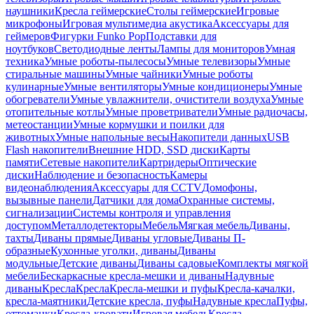
наушники
Кресла геймерские
Столы геймерские
Игровые
микрофоны
Игровая мультимедиа акустика
Аксессуары для
геймеров
Фигурки Funko Pop
Подставки для
ноутбуков
Светодиодные ленты
Лампы для мониторов
Умная
техника
Умные роботы-пылесосы
Умные телевизоры
Умные
стиральные машины
Умные чайники
Умные роботы
кулинарные
Умные вентиляторы
Умные кондиционеры
Умные
обогреватели
Умные увлажнители, очистители воздуха
Умные
отопительные котлы
Умные проветриватели
Умные радиочасы,
метеостанции
Умные кормушки и поилки для
животных
Умные напольные весы
Накопители данных
USB
Flash накопители
Внешние HDD, SSD диски
Карты
памяти
Сетевые накопители
Картридеры
Оптические
диски
Наблюдение и безопасность
Камеры
видеонаблюдения
Аксессуары для CCTV
Домофоны,
вызывные панели
Датчики для дома
Охранные системы,
сигнализации
Системы контроля и управления
доступом
Металлодетекторы
Мебель
Мягкая мебель
Диваны,
тахты
Диваны прямые
Диваны угловые
Диваны П-
образные
Кухонные уголки, диваны
Диваны
модульные
Детские диваны
Диваны садовые
Комплекты мягкой
мебели
Бескаркасные кресла-мешки и диваны
Надувные
диваны
Кресла
Кресла
Кресла-мешки и пуфы
Кресла-качалки,
кресла-маятники
Детские кресла, пуфы
Надувные кресла
Пуфы,
оттоманки
Кресла-кровати
Игровая мебель
Кресла