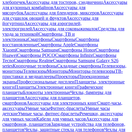
хлебопечек
Аксессуары для тостеров, сэндвичниц
Аксессуары
для кухонных комбайнов
Аксессуары для
мясорубок
Аксессуары для блендеров, миксеров
Аксессуары
для сушилок овощей и фруктов
Аксессуары для
йогуртниц
Аксессуары для аэрогрилей,
электрогрилей
Аксессуары для соковыжималок
Средства для
ухода за техникой
Смартфоны, ТВ и
электроника
Смартфоны
Смартфоны
Смартфоны
восстановленные
Смартфоны Apple
Смартфоны
Xiaomi
Смартфоны Samsung
Смартфоны Honor
Смартфоны
Huawei
Смартфоны POCO
Смартфоны Infinix
Смартфоны
Tecno
Смартфоны Realme
Смартфоны Samsung Galaxy S26
series
Кнопочные телефоны
Складные смартфоны
Телевизоры,
мониторы
Телевизоры
Мониторы
Мониторы-телевизоры
ТВ-
приставки и медиаплееры
Проекторы
Проекционные
экраны
Профессиональные дисплеи
Планшеты, электронные
книги
Планшеты
Электронные книги
Графические
планшеты
Блокноты электронные
Чехлы, бамперы для
планшетов
Аксессуары для планшетов,
смартфонов
Аксессуары для электронных книг
Смарт-часы,
аксессуары
Умные часы
Фитнес-браслеты
Умные часы
детские
Умные часы, фитнес-браслеты
Ремешки, аксессуары
для умных часов
Кабели для умных часов
Аксессуары для
смартфонов, планшетов
Зарядные устройства для телефонов,
планшетов
Чехлы, защитные стекла для телефонов
Чехлы для