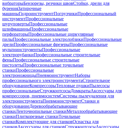
вибраторы
Бензорезы, резчики швов
Стойки, дрели для
бурения
Затирочные
машины
Гидроинструмент
Погрузчики
Профессиональный
инструмент
Профессиональные
шуруповерты
Профессиональные
шлифмашины
Профессиональные
перфораторы
Профессиональные циркулярные
пилы
Профессиональные электролобзики
Профессиональные
дрели
Профессиональные фрезеры
Профессиональные
мультиинструменты
Профессиональные
электрорубанки
Профессиональные строительные
фены
Профессиональные строительные
пистолеты
Профессиональные точильные
станки
Профессиональные
электроножницы
Пневмоинструмент
Наборы
профессионального электроинструмента
Строительное
оборудование
Компрессоры
Тепловые пушки
Пылесосы
профессиональные
Стружкоотсосы
Домкраты
Аксессуары для
компрессоров, пневмосистем
Системы пылеудаления для
электроинструмента
Пневмоинструмент
Станки и
оборудование
Деревообрабатывающие
станки
Ленточнопильные станки
Металлообрабатывающие
станки
Плиткорезные станки
Точильные
станки
Комплектующие для станков
Оснастка для
станков
Аксессуары для станков
Стружкоотсосы
Аксессуары