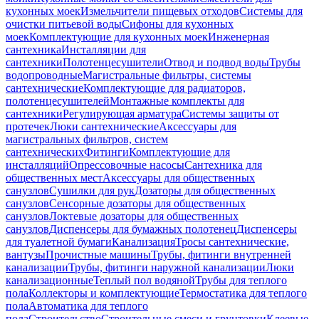
кухонных моек
Измельчители пищевых отходов
Системы для
очистки питьевой воды
Сифоны для кухонных
моек
Комплектующие для кухонных моек
Инженерная
сантехника
Инсталляции для
сантехники
Полотенцесушители
Отвод и подвод воды
Трубы
водопроводные
Магистральные фильтры, системы
сантехнические
Комплектующие для радиаторов,
полотенцесушителей
Монтажные комплекты для
сантехники
Регулирующая арматура
Системы защиты от
протечек
Люки сантехнические
Аксессуары для
магистральных фильтров, систем
сантехнических
Фитинги
Комплектующие для
инсталляций
Опрессовочные насосы
Сантехника для
общественных мест
Аксессуары для общественных
санузлов
Сушилки для рук
Дозаторы для общественных
санузлов
Сенсорные дозаторы для общественных
санузлов
Локтевые дозаторы для общественных
санузлов
Диспенсеры для бумажных полотенец
Диспенсеры
для туалетной бумаги
Канализация
Тросы сантехнические,
вантузы
Прочистные машины
Трубы, фитинги внутренней
канализации
Трубы, фитинги наружной канализации
Люки
канализационные
Теплый пол водяной
Трубы для теплого
пола
Коллекторы и комплектующие
Термостатика для теплого
пола
Автоматика для теплого
пола
Строительство
Строительные смеси и грунтовки
Клеевые