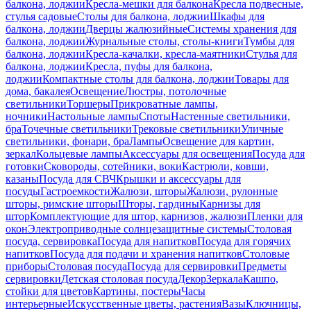
балкона, лоджии
Кресла-мешки для балкона
Кресла подвесные,
стулья садовые
Столы для балкона, лоджии
Шкафы для
балкона, лоджии
Дверцы жалюзийные
Системы хранения для
балкона, лоджии
Журнальные столы, столы-книги
Тумбы для
балкона, лоджии
Кресла-качалки, кресла-маятники
Стулья для
балкона, лоджии
Кресла, пуфы для балкона,
лоджии
Компактные столы для балкона, лоджии
Товары для
дома, бакалея
Освещение
Люстры, потолочные
светильники
Торшеры
Прикроватные лампы,
ночники
Настольные лампы
Споты
Настенные светильники,
бра
Точечные светильники
Трековые светильники
Уличные
светильники, фонари, бра
Лампы
Освещение для картин,
зеркал
Кольцевые лампы
Аксессуары для освещения
Посуда для
готовки
Сковороды, сотейники, воки
Кастрюли, ковши,
казаны
Посуда для СВЧ
Крышки и аксессуары для
посуды
Гастроемкости
Жалюзи, шторы
Жалюзи, рулонные
шторы, римские шторы
Шторы, гардины
Карнизы для
штор
Комплектующие для штор, карнизов, жалюзи
Пленки для
окон
Электроприводные солнцезащитные системы
Столовая
посуда, сервировка
Посуда для напитков
Посуда для горячих
напитков
Посуда для подачи и хранения напитков
Столовые
приборы
Столовая посуда
Посуда для сервировки
Предметы
сервировки
Детская столовая посуда
Декор
Зеркала
Кашпо,
стойки для цветов
Картины, постеры
Часы
интерьерные
Искусственные цветы, растения
Вазы
Ключницы,