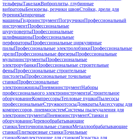
тельферы
Такелаж
Виброплиты, глубинные
вибраторы
Бензорезы, резчики швов
Стойки, дрели для
бурения
Затирочные
машины
Гидроинструмент
Погрузчики
Профессиональный
инструмент
Профессиональные
шуруповерты
Профессиональные
шлифмашины
Профессиональные
перфораторы
Профессиональные циркулярные
пилы
Профессиональные электролобзики
Профессиональные
дрели
Профессиональные фрезеры
Профессиональные
мультиинструменты
Профессиональные
электрорубанки
Профессиональные строительные
фены
Профессиональные строительные
пистолеты
Профессиональные точильные
станки
Профессиональные
электроножницы
Пневмоинструмент
Наборы
профессионального электроинструмента
Строительное
оборудование
Компрессоры
Тепловые пушки
Пылесосы
профессиональные
Стружкоотсосы
Домкраты
Аксессуары для
компрессоров, пневмосистем
Системы пылеудаления для
электроинструмента
Пневмоинструмент
Станки и
оборудование
Деревообрабатывающие
станки
Ленточнопильные станки
Металлообрабатывающие
станки
Плиткорезные станки
Точильные
станки
Комплектующие для станков
Оснастка для