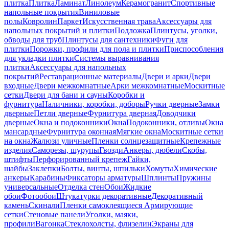
плитка
Плитка
Ламинат
Линолеум
Керамогранит
Спортивные
напольные покрытия
Виниловые
полы
Ковролин
Паркет
Искусственная трава
Аксессуары для
напольных покрытий и плитки
Подложка
Плинтусы, уголки,
обводы для труб
Плинтусы для сантехники
Фуги для
плитки
Порожки, профили для пола и плитки
Приспособления
для укладки плитки
Системы выравнивания
плитки
Аксессуары для напольных
покрытий
Реставрационные материалы
Двери и арки
Двери
входные
Двери межкомнатные
Арки межкомнатные
Москитные
сетки
Двери для бани и сауны
Коробки и
фурнитура
Наличники, коробки, доборы
Ручки дверные
Замки
дверные
Петли дверные
Фурнитура дверная
Доводчики
дверные
Окна и подоконники
Окна
Подоконники, отливы
Окна
мансардные
Фурнитура оконная
Мягкие окна
Москитные сетки
на окна
Жалюзи уличные
Пленки солнцезащитные
Крепежные
изделия
Саморезы, шурупы
Гвозди
Анкеры, дюбели
Скобы,
штифты
Перфорированный крепеж
Гайки,
шайбы
Заклепки
Болты, винты, шпильки
Хомуты
Химические
анкеры
Карабины
Фиксаторы арматуры
Шплинты
Пружины
универсальные
Отделка стен
Обои
Жидкие
обои
Фотообои
Штукатурки декоративные
Декоративный
камень
Скинали
Пленки самоклеящиеся
Армирующие
сетки
Стеновые панели
Уголки, маяки,
профили
Вагонка
Стеклохолсты, флизелин
Экраны для