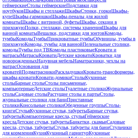
геймерские
Столы геймерские
Подставки для
ноутбуков
Шкафы и стеллажи
Шкафы
Стенки, горки
Шкафы-
купе
Шкафы-гармошки
Шкафы-пеналы для жилой
комнаты
Шкафы с витриной, буфеты
Шкафы, секции в
прихожую
Полки, стеллажи, системы хранения
Шкафы для
ванной комнаты
Вешалки, подставки для зонтов
Комоды,
тумбы
Комоды
Тумбы
Прикроватные тумбы
Обувницы, тумбы в
прихожую
Комоды, тумбы для ванной
Пеленальные столики,
комоды
Тумбы под ТВ
Комоды пластиковые
Кровати и
матрасы
Матрасы
Кровати
Детские кровати
Кроватки для
новорожденных
Надувная мебель
Наматрасники, чехлы на
матрас
Основания для
кроватей
Подматрасники
Раскладушки
Кровати-трансформеры,
шкафы-кровати
Кровати-домики
Столы
Кухонные
столы
Барные столы
Столы письменные,
компьютерные
Детские столы
Туалетные столики
Журнальные
столы
Садовые столы
Растущие столы и парты
Столы,
журнальные столики для бани
Приставные
столики
Консольные столики
Обеденные группы
Столы-
книги
Стулья
Кухонные стулья, табуреты
Барные стулья,
табуреты
Компьютерные кресла, стулья
Геймерские
кресла
Детские стулья, табуреты
Банкетки, скамьи
Садовые
кресла, стулья, табуреты
Стулья, табуреты для бани
Стульчики
для кормления
Кухня
Кухонный гарнитур
Кухонные