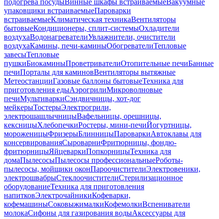
подогрева посуды
Винные шкафы встраиваемые
Вакуумные
упаковщики встраиваемые
Пароварки
встраиваемые
Климатическая техника
Вентиляторы
бытовые
Кондиционеры, сплит-системы
Охладители
воздуха
Водонагреватели
Увлажнители, очистители
воздуха
Камины, печи-камины
Обогреватели
Тепловые
завесы
Тепловые
пушки
Биокамины
Проветриватели
Отопительные печи
Банные
печи
Порталы для каминов
Вентиляторы вытяжные
Метеостанции
Газовые баллоны бытовые
Техника для
приготовления еды
Аэрогрили
Микроволновые
печи
Мультиварки
Сэндвичницы, хот-дог
мейкеры
Тостеры
Электрогрили,
электрошашлычницы
Вафельницы, орешницы,
кексницы
Хлебопечки
Ростеры, мини-печи
Йогуртницы,
мороженицы
Фризеры
Блинницы
Пароварки
Автоклавы для
консервирования
Сыроварни
Фритюрницы, фондю-
фритюрницы
Яйцеварки
Попкорницы
Техника для
дома
Пылесосы
Пылесосы профессиональные
Роботы-
пылесосы, мойщики окон
Пароочистители
Электровеники,
электрошвабры
Стеклоочистители
Стерилизационное
оборудование
Техника для приготовления
напитков
Электрочайники
Кофеварки,
кофемашины
Соковыжималки
Кофемолки
Вспениватели
молока
Сифоны для газирования воды
Аксессуары для