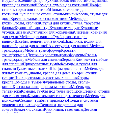
модули
Столешницы для кухни
Мебель для гостиной
Диваны,
кресла для гостиной
Комоды, тумбы для гостиной
Шкафы,
стенки, горки для гостиной
Полки, стеллажи для
гостиной
Журнальные столы, столы-книги
Кресла, стулья для
дома
Кресла-качалки, кресла-маятники
Мебель для
кухни
Столы, столики
Стулья для кухни
Стулья, табуреты
барные
Кухонный гарнитур
Кухонные модули
Кухонные
уголки, диваны
Стульчики для кормления
Системы хранения
для кухни
Мебель для ванной
Тумбы, консоли для
ванной
Шкафы, пеналы для ванной
Шкафчики, полки для
ванной
Зеркала для ванной
Аксессуары для ванной
Мебель-
трансформер
Мебель-трансформер
Кровати-
трансформеры
Детские кроватки-трансформеры
Столы-
трансформеры
Мебель для спальни
Зеркала
Комплекты мебели
для спальни
Прикроватные тумбы
Комоды и тумбы для
спальни
Туалетные столики
Шкафы для спальни
Мебель для
жилых комнат
Диваны, кресла для дома
Шкафы, стенки,
секции
Полки, стеллажи, системы хранения
Стулья,
кресла
Комоды и тумбы
Журнальные столы, столы-
книги
Кресла-качалки, кресла-маятники
Мебель для
телевизора
Комоды, тумбы под телевизор
Кронштейны, стойки
для телевизора
Каминокомплекты под телевизор
Мебель для
прихожей
Секции, тумбы в прихожую
Полки и системы
хранения в прихожую
Вешалки, подставки для
зонтов
Банкетки, скамьи
Ключницы, газетницы
Детская