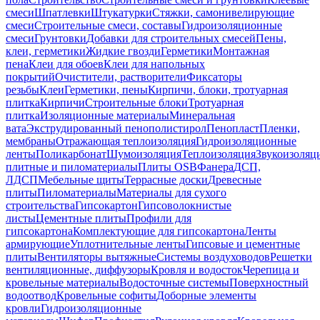
смеси
Шпатлевки
Штукатурки
Стяжки, самонивелирующие
смеси
Строительные смеси, составы
Гидроизоляционные
смеси
Грунтовки
Добавки для строительных смесей
Пены,
клеи, герметики
Жидкие гвозди
Герметики
Монтажная
пена
Клеи для обоев
Клеи для напольных
покрытий
Очистители, растворители
Фиксаторы
резьбы
Клеи
Герметики, пены
Кирпичи, блоки, тротуарная
плитка
Кирпичи
Строительные блоки
Тротуарная
плитка
Изоляционные материалы
Минеральная
вата
Экструдированный пенополистирол
Пенопласт
Пленки,
мембраны
Отражающая теплоизоляция
Гидроизоляционные
ленты
Поликарбонат
Шумоизоляция
Теплоизоляция
Звукоизоляц
плитные и пиломатериалы
Плиты OSB
Фанера
ДСП,
ЛДСП
Мебельные щиты
Террасные доски
Древесные
плиты
Пиломатериалы
Материалы для сухого
строительства
Гипсокартон
Гипсоволокнистые
листы
Цементные плиты
Профили для
гипсокартона
Комплектующие для гипсокартона
Ленты
армирующие
Уплотнительные ленты
Гипсовые и цементные
плиты
Вентиляторы вытяжные
Системы воздуховодов
Решетки
вентиляционные, диффузоры
Кровля и водосток
Черепица и
кровельные материалы
Водосточные системы
Поверхностный
водоотвод
Кровельные софиты
Доборные элементы
кровли
Гидроизоляционные