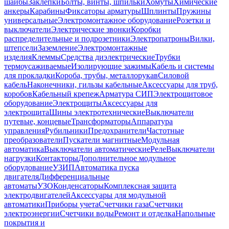
шайбы
Заклепки
Болты, винты, шпильки
Хомуты
Химические
анкеры
Карабины
Фиксаторы арматуры
Шплинты
Пружины
универсальные
Электромонтажное оборудование
Розетки и
выключатели
Электрические звонки
Коробки
распределительные и подрозетники
Электропатроны
Вилки,
штепсели
Заземление
Электромонтажные
изделия
Клеммы
Средства диэлектрические
Трубки
термоусаживаемые
Изолирующие зажимы
Кабель и системы
для прокладки
Короба, трубы, металлорукав
Силовой
кабель
Наконечники, гильзы кабельные
Аксессуары для труб,
коробов
Кабельный крепеж
Арматура СИП
Электрощитовое
оборудование
Электрощиты
Аксессуары для
электрощита
Шины электротехнические
Выключатели
путевые, концевые
Трансформаторы
Аппаратура
управления
Рубильники
Предохранители
Частотные
преобразователи
Пускатели магнитные
Модульная
автоматика
Выключатели автоматические
Реле
Выключатели
нагрузки
Контакторы
Дополнительное модульное
оборудование
УЗИП
Автоматика пуска
двигателя
Дифференциальные
автоматы
УЗО
Конденсаторы
Комплексная защита
электродвигателей
Аксессуары для модульной
автоматики
Приборы учета
Счетчики газа
Счетчики
электроэнергии
Счетчики воды
Ремонт и отделка
Напольные
покрытия и