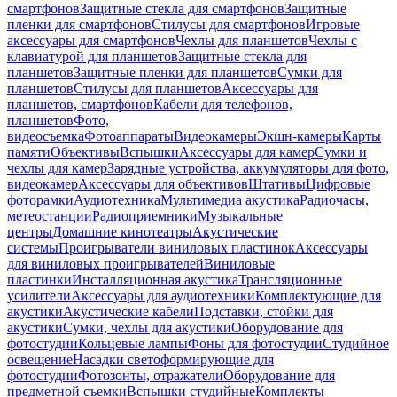
смартфонов
Защитные стекла для смартфонов
Защитные
пленки для смартфонов
Стилусы для смартфонов
Игровые
аксессуары для смартфонов
Чехлы для планшетов
Чехлы с
клавиатурой для планшетов
Защитные стекла для
планшетов
Защитные пленки для планшетов
Сумки для
планшетов
Стилусы для планшетов
Аксессуары для
планшетов, смартфонов
Кабели для телефонов,
планшетов
Фото,
видеосъемка
Фотоаппараты
Видеокамеры
Экшн-камеры
Карты
памяти
Объективы
Вспышки
Аксессуары для камер
Сумки и
чехлы для камер
Зарядные устройства, аккумуляторы для фото,
видеокамер
Аксессуары для объективов
Штативы
Цифровые
фоторамки
Аудиотехника
Мультимедиа акустика
Радиочасы,
метеостанции
Радиоприемники
Музыкальные
центры
Домашние кинотеатры
Акустические
системы
Проигрыватели виниловых пластинок
Аксессуары
для виниловых проигрывателей
Виниловые
пластинки
Инсталляционная акустика
Трансляционные
усилители
Аксессуары для аудиотехники
Комплектующие для
акустики
Акустические кабели
Подставки, стойки для
акустики
Сумки, чехлы для акустики
Оборудование для
фотостудии
Кольцевые лампы
Фоны для фотостудии
Студийное
освещение
Насадки светоформирующие для
фотостудии
Фотозонты, отражатели
Оборудование для
предметной съемки
Вспышки студийные
Комплекты