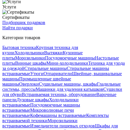
Услуги
Сертификаты
Подборщик подарков
Найти подарки
Категории товаров
Бытовая техника
Крупная техника для
кухни
Холодильники
Вытяжки
Кухонные
плиты
Морозильники
Посудомоечные машины
Настольные
плиты
Винные шкафы
Мини-холодильники
Техника для ухода
за одеждой
Стиральные машины
Стиральные машины
встраиваемые
Утюги
Отпариватели
Швейные, вышивальные
машины
Промышленные швейные
машины
Оверлоки
Сушильные машины, шкафы
Гладильные
системы, прессы
Машинки для удаления катышков
Сушилки
для обуви
Встраиваемая техника, оборудование
Варочные
панели
Духовые шкафы
Холодильники
встраиваемые
Посудомоечные машины
встраиваемые
Микроволновые печи
встраиваемые
Кофемашины встраиваемые
Комплекты
встраиваемой техники
Морозильники
встраиваемые
Измельчители пищевых отходов
Шкафы для