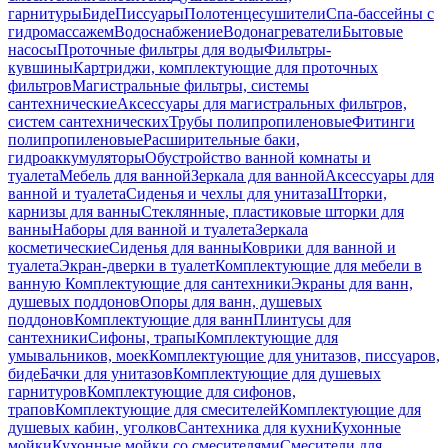
гарнитуры
Биде
Писсуары
Полотенцесушители
Спа-бассейны с
гидромассажем
Водоснабжение
Водонагреватели
Бытовые
насосы
Проточные фильтры для воды
Фильтры-
кувшины
Картриджи, комплектующие для проточных
фильтров
Магистральные фильтры, системы
сантехнические
Аксессуары для магистральных фильтров,
систем сантехнических
Трубы полипропиленовые
Фитинги
полипропиленовые
Расширительные баки,
гидроаккумуляторы
Обустройство ванной комнаты и
туалета
Мебель для ванной
Зеркала для ванной
Аксессуары для
ванной и туалета
Сиденья и чехлы для унитаза
Шторки,
карнизы для ванны
Стеклянные, пластиковые шторки для
ванны
Наборы для ванной и туалета
Зеркала
косметические
Сиденья для ванны
Коврики для ванной и
туалета
Экран-дверки в туалет
Комплектующие для мебели в
ванную
Комплектующие для сантехники
Экраны для ванн,
душевых поддонов
Опоры для ванн, душевых
поддонов
Комплектующие для ванн
Плинтусы для
сантехники
Сифоны, трапы
Комплектующие для
умывальников, моек
Комплектующие для унитазов, писсуаров,
биде
Бачки для унитазов
Комплектующие для душевых
гарнитуров
Комплектующие для сифонов,
трапов
Комплектующие для смесителей
Комплектующие для
душевых кабин, уголков
Сантехника для кухни
Кухонные
мойки
Кухонные мойки со смесителями
Смесители для