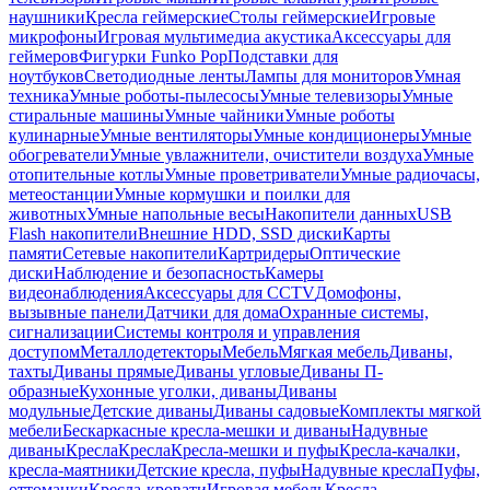
наушники
Кресла геймерские
Столы геймерские
Игровые
микрофоны
Игровая мультимедиа акустика
Аксессуары для
геймеров
Фигурки Funko Pop
Подставки для
ноутбуков
Светодиодные ленты
Лампы для мониторов
Умная
техника
Умные роботы-пылесосы
Умные телевизоры
Умные
стиральные машины
Умные чайники
Умные роботы
кулинарные
Умные вентиляторы
Умные кондиционеры
Умные
обогреватели
Умные увлажнители, очистители воздуха
Умные
отопительные котлы
Умные проветриватели
Умные радиочасы,
метеостанции
Умные кормушки и поилки для
животных
Умные напольные весы
Накопители данных
USB
Flash накопители
Внешние HDD, SSD диски
Карты
памяти
Сетевые накопители
Картридеры
Оптические
диски
Наблюдение и безопасность
Камеры
видеонаблюдения
Аксессуары для CCTV
Домофоны,
вызывные панели
Датчики для дома
Охранные системы,
сигнализации
Системы контроля и управления
доступом
Металлодетекторы
Мебель
Мягкая мебель
Диваны,
тахты
Диваны прямые
Диваны угловые
Диваны П-
образные
Кухонные уголки, диваны
Диваны
модульные
Детские диваны
Диваны садовые
Комплекты мягкой
мебели
Бескаркасные кресла-мешки и диваны
Надувные
диваны
Кресла
Кресла
Кресла-мешки и пуфы
Кресла-качалки,
кресла-маятники
Детские кресла, пуфы
Надувные кресла
Пуфы,
оттоманки
Кресла-кровати
Игровая мебель
Кресла