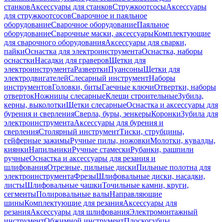
станков
Аксессуары для станков
Стружкоотсосы
Аксессуары
для стружкоотсосов
Сварочное и паяльное
оборудование
Сварочное оборудование
Паяльное
оборудование
Сварочные маски, аксессуары
Комплектующие
для сварочного оборудования
Аксессуары для сварки,
пайки
Оснастка для электроинструмента
Оснастка, наборы
оснастки
Насадки для граверов
Щетки для
электроинструмента
Развертки
Пуансоны
Щетки для
электродвигателей
Слесарный инструмент
Наборы
инструментов
Головки, биты
Гаечные ключи
Отвертки, наборы
отверток
Ножницы слесарные
Клещи строительные
Зубила,
керны, выколотки
Щетки слесарные
Оснастка и аксессуары для
бурения и сверления
Сверла, буры, зенкеры
Коронки
Зубила для
электроинструмента
Аксессуары для бурения и
сверления
Столярный инструмент
Тиски, струбцины,
гейферные зажимы
Ручные пилы, ножовки
Молотки, кувалды,
киянки
Напильники
Ручные стамески
Рубанки, рашпили
ручные
Оснастка и аксессуары для резания и
шлифования
Отрезные, пильные диски
Пильные полотна для
электроинструмента
Фрезы
Шлифовальные диски, насадки,
листы
Шлифовальные чашки
Точильные камни, круги,
сегменты
Полировальные валы
Направляющие
шины
Комплектующие для резания
Аксессуары для
резания
Аксессуары для шлифования
Электромонтажный
инструмент
Обжимной инструмент
Плоскогубцы,