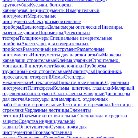
круглогубцы
Кусачки, болторезы,
кабелерезы
Специнструменты
Измерительный
инструмент
Мерительные
инструменты
Электроизмерительные
приборы
Дальномеры
Дальномеры оптические
Нивелиры,
лазерные уровни
Пирометры
Детекторы и
тестеры
Толщиномеры
Специальные измерительные
приборы
Аксессуары для измерительных
приборов
Разметочный инструмент
Разметочные
инструменты
Инструменты для нарезки резьбы
Маркеры,
карандаши строительные
Клейма ударные
Строительно-
монтажный инструмент
Заклепочники
Труборезы,
трубогибы
Ножи строительные
Мультитулы
Пробойники,
просекатели отверстий
Ломы
Степлеры
механические
Стеклорезы
Прикаточные валики
Отделочный
инструмент
Плиткорезы
Кельмы, шпатели, гладилки
Малярный,
отделочный инструмент
Скотч, ленты малярные
Диспенсеры
для скотча
Аксессуары для малярных, отделочных
работ
Пленки строительные
Лестницы и стремянки
Лестницы,
стремянки
Чердачные лестницы
Элементы
лестниц
Подъемники строительные
Спецодежда и средства
защиты
Средства индивидуальной
защиты
Огнетушители
Сумки, пояса для
инструментов
Производственная
одежда
Спецодежда
Спецобувь
Организация рабочего