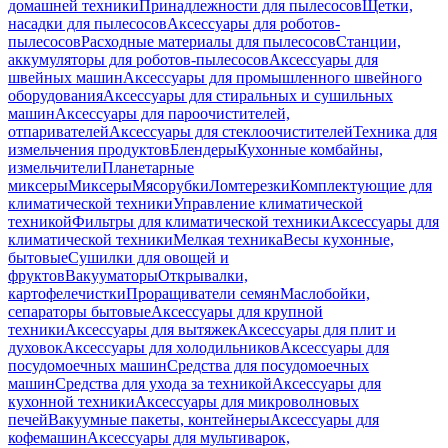
домашней техники
Принадлежности для пылесосов
Щетки,
насадки для пылесосов
Аксессуары для роботов-
пылесосов
Расходные материалы для пылесосов
Станции,
аккумуляторы для роботов-пылесосов
Аксессуары для
швейных машин
Аксессуары для промышленного швейного
оборудования
Аксессуары для стиральных и сушильных
машин
Аксессуары для пароочистителей,
отпаривателей
Аксессуары для стеклоочистителей
Техника для
измельчения продуктов
Блендеры
Кухонные комбайны,
измельчители
Планетарные
миксеры
Миксеры
Мясорубки
Ломтерезки
Комплектующие для
климатической техники
Управление климатической
техникой
Фильтры для климатической техники
Аксессуары для
климатической техники
Мелкая техника
Весы кухонные,
бытовые
Сушилки для овощей и
фруктов
Вакууматоры
Открывалки,
картофелечистки
Проращиватели семян
Маслобойки,
сепараторы бытовые
Аксессуары для крупной
техники
Аксессуары для вытяжек
Аксессуары для плит и
духовок
Аксессуары для холодильников
Аксессуары для
посудомоечных машин
Средства для посудомоечных
машин
Средства для ухода за техникой
Аксессуары для
кухонной техники
Аксессуары для микроволновых
печей
Вакуумные пакеты, контейнеры
Аксессуары для
кофемашин
Аксессуары для мультиварок,