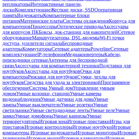
репликаторы
Интерактивные панели,
доски
Комплектующие
Жесткие диски, SSD
Оперативная
память
Видеокарты
Компьютерные блоки
питания
Материнские платы
Системы охлаждения
Корпуса для
компьютеров
Процессоры
Оптические приводы
Аксессуары
для корпусов ПК
Боксы, док-станции для накопителей
Сетевое
оборудование
Маршрутизаторы, DSL-модемы
Wi-Fi точки
доступа, усилители сигнала
Беспроводные
адаптеры
Коммутаторы
Сетевые адаптеры
Powerline
Сетевые
комплектующие
IP-телефония
Медиаконвертеры
Кабели,
переходники сетевые
Антенны для беспроводной
связи
Аксессуары для компьютерной техники
Подставки для
ноутбуков
Аксессуары для ноутбуков
Очки для
компьютера
Рюкзаки для ноутбуков
Сумки, чехлы для
ноутбуков
Средства для ухода за электроникой
Программное
обеспечение
Система Умный дом
Управление умным
домом
Умные колонки, станции
Умные камеры
видеонаблюдения
Умные датчики для дома
Умные
лампы
Умные выключатели
Умные розетки
Умные
светильники
Умные светодиодные ленты
Умные реле
Умные
замки
Умные домофоны
Умные карнизы
Умные
терморегуляторы
Игровая зона
Игровые приставки
Игры для
приставок
Игровые контроллеры
Игровые ноутбуки
Игровые
компьютеры
Игровые видеокарты
Игровые мониторы
Игровые
телевизоры
Игровые мыши
Игровые клавиатуры
Игровые