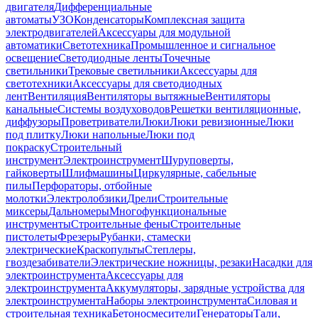
двигателя
Дифференциальные
автоматы
УЗО
Конденсаторы
Комплексная защита
электродвигателей
Аксессуары для модульной
автоматики
Светотехника
Промышленное и сигнальное
освещение
Светодиодные ленты
Точечные
светильники
Трековые светильники
Аксессуары для
светотехники
Аксессуары для светодиодных
лент
Вентиляция
Вентиляторы вытяжные
Вентиляторы
канальные
Системы воздуховодов
Решетки вентиляционные,
диффузоры
Проветриватели
Люки
Люки ревизионные
Люки
под плитку
Люки напольные
Люки под
покраску
Строительный
инструмент
Электроинструмент
Шуруповерты,
гайковерты
Шлифмашины
Циркулярные, сабельные
пилы
Перфораторы, отбойные
молотки
Электролобзики
Дрели
Строительные
миксеры
Дальномеры
Многофункциональные
инструменты
Строительные фены
Строительные
пистолеты
Фрезеры
Рубанки, стамески
электрические
Краскопульты
Степлеры,
гвоздезабиватели
Электрические ножницы, резаки
Насадки для
электроинструмента
Аксессуары для
электроинструмента
Аккумуляторы, зарядные устройства для
электроинструмента
Наборы электроинструмента
Силовая и
строительная техника
Бетоносмесители
Генераторы
Тали,