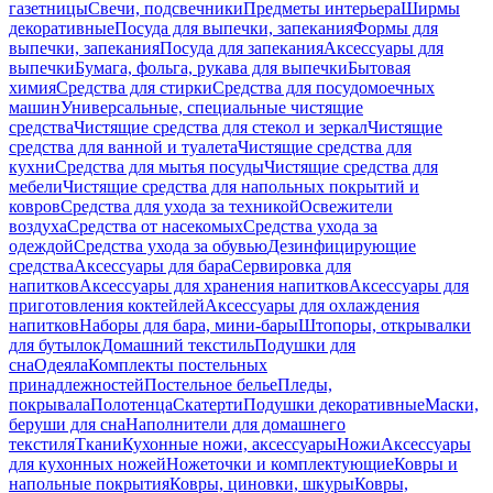
газетницы
Свечи, подсвечники
Предметы интерьера
Ширмы
декоративные
Посуда для выпечки, запекания
Формы для
выпечки, запекания
Посуда для запекания
Аксессуары для
выпечки
Бумага, фольга, рукава для выпечки
Бытовая
химия
Средства для стирки
Средства для посудомоечных
машин
Универсальные, специальные чистящие
средства
Чистящие средства для стекол и зеркал
Чистящие
средства для ванной и туалета
Чистящие средства для
кухни
Средства для мытья посуды
Чистящие средства для
мебели
Чистящие средства для напольных покрытий и
ковров
Средства для ухода за техникой
Освежители
воздуха
Средства от насекомых
Средства ухода за
одеждой
Средства ухода за обувью
Дезинфицирующие
средства
Аксессуары для бара
Сервировка для
напитков
Аксессуары для хранения напитков
Аксессуары для
приготовления коктейлей
Аксессуары для охлаждения
напитков
Наборы для бара, мини-бары
Штопоры, открывалки
для бутылок
Домашний текстиль
Подушки для
сна
Одеяла
Комплекты постельных
принадлежностей
Постельное белье
Пледы,
покрывала
Полотенца
Скатерти
Подушки декоративные
Маски,
беруши для сна
Наполнители для домашнего
текстиля
Ткани
Кухонные ножи, аксессуары
Ножи
Аксессуары
для кухонных ножей
Ножеточки и комплектующие
Ковры и
напольные покрытия
Ковры, циновки, шкуры
Ковры,