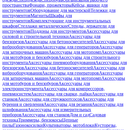
пространства
Фонари, прожекторы
Кейсы, ящики для
инструментов
Оборудование для мастерской
Тележки для
инструментов
Магниты
Шкафы для
инструментов
Комплектующие для инструментальных
шкафов
Стеллажи металлические
Стенды, держатели для
инструментов
Поддоны для инструментов
Аксессуары для
силовой и строительной техники
Аксессуары для
бензорезов
Аксессуары для бетоносмесителей
Аксессуары для
виброоборудования
Аксессуары для генераторов
Аксессуары
для затирочных машин
Аксессуары для мотопомп
Аксессуары
для мотобуров и бензобуров
Аксессуары для строительного
инструмента
Аксессуары пневмооборудования
Аксессуары для
бензорезов
Аксессуары для бетоносмесителей
Аксессуары для
виброоборудования
Аксессуары для генераторов
Аксессуары
для затирочных машин
Аксессуары для мотопомп
Аксессуары
для мотобуров и бензобуров
Аксессуары для
электроинструмента
Аксессуары для компрессоров,
пневмосистем
Аксессуары для сварки, пайки
Аксессуары для
станков
Аксессуары для стружкоотсосов
Аксессуары для
бурения и сверления
Аксессуары для резания
Аксессуары для
шлифования
Аксессуары для измерительных
приборов
Аксессуары для станков
Дом и сад
Садовая
техника
Триммеры, бензокосы
Цепные
пилы
Газонокосилки
Культиваторы, мотоблоки
Кусторезы,