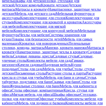
мебель
Шкафы для детской
Полки, стеллажи для
детской
Детские комоды
Кровати детские
Детские
матрасы
Матрасы в кроватку
Наматрасники, защитные чехлы
детские
Мебель для детского сада
Мебельная фурнитура и
аксессуары
Комплектующие для столов
Комплектующие для
стульев
Комплектующие для кроватей и кроваток
Аксессуары
для мебели
Комплектующие для мягкой
мебели
Комплектующие для корпусной мебели
Мебельная
фурнитура
Чехлы для мебели
Системы хранения для
кухни
Товары для безопасности детей
Мебель для самых
маленьких
Кроватки для новорожденных
Пеленальные
столики, комоды, матрасы
Манежи, кровати-манежи
Матрасы в
кроватку
Наматрасники, защитные чехлы в кроватку
Садовая
мебель
Садовые диваны, кресла
Садовые стулья
Садовые,
уличные столы
Комплекты мебели для сада
Гамаки,
шезлонги
Качели садовые
Надувная мебель
Кухни
походные
Столы для сада
Мебель для учебы
Столы, стулья
детские
Письменные столы
Растущие столы и парты
Растущие
кресла и стулья для учебы
Мебель для бани и сауны
Стулья,
табуретки, подставки для бани
Скамьи для бани
Столы для
бани
Журнальные столики для бани
Мебель для кабинета и
офиса
Столы офисные, компьютерные
Кресла, стулья для
офиса
Мягкая мебель для офиса
Шкафы офисные
Стеллажи,
полки для документов
Офисные тумбы
Комплекты мебели для
кабинета
Мебель для лоджии и балкона
Комплекты мебели для