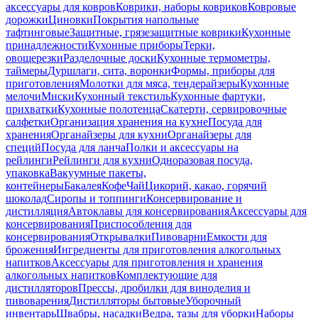
аксессуары для ковров
Коврики, наборы ковриков
Ковровые
дорожки
Циновки
Покрытия напольные
тафтинговые
Защитные, грязезащитные коврики
Кухонные
принадлежности
Кухонные приборы
Терки,
овощерезки
Разделочные доски
Кухонные термометры,
таймеры
Дуршлаги, сита, воронки
Формы, приборы для
приготовления
Молотки для мяса, тендерайзеры
Кухонные
мелочи
Миски
Кухонный текстиль
Кухонные фартуки,
прихватки
Кухонные полотенца
Скатерти, сервировочные
салфетки
Организация хранения на кухне
Посуда для
хранения
Органайзеры для кухни
Органайзеры для
специй
Посуда для ланча
Полки и аксессуары на
рейлинги
Рейлинги для кухни
Одноразовая посуда,
упаковка
Вакуумные пакеты,
контейнеры
Бакалея
Кофе
Чай
Цикорий, какао, горячий
шоколад
Сиропы и топпинги
Консервирование и
дистилляция
Автоклавы для консервирования
Аксессуары для
консервирования
Приспособления для
консервирования
Открывалки
Пивоварни
Емкости для
брожения
Ингредиенты для приготовления алкогольных
напитков
Аксессуары для приготовления и хранения
алкогольных напитков
Комплектующие для
дистилляторов
Прессы, дробилки для виноделия и
пивоварения
Дистилляторы бытовые
Уборочный
инвентарь
Швабры, насадки
Ведра, тазы для уборки
Наборы