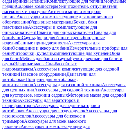
сада
Парники
Теплицы
Комплектующие для теплиц
Модульные
грядки
Садовые компостеры
Уничтожители, отпугиватели
насекомых и грызунов
Автоматизация и контроль
полива
Аксессуары и комплектующие для поливочного
оборудования
Укрывные материалы
Бочки, баки
пластиковые
Аксессуары и комплектующие для
опрыскивателей
Шланги для опрыскивателей
Товары для
бани
Бани
Сауны
Двери для бани и сауны
Бондарные
изделия
Банные принадлежности
Аксессуары для
бани
Оснащение и декор для бани
Измерительные приборы для
бани
Фитобочки, купели
Комплектующие для купелей
Окна
для бани
Мебель для бани и сауны
Ручки дверные для бани и
сауны
Эфирные масла
Спа-бассейны с
гидромассажем
Аксессуары и комплектующие для садовой
техники
Навесное оборудование
Двигатели для
мотоблоков
Прицепы для мотоблоков,
минитракторов
Аксессуары для газонной техники
Аксессуары
для цепных пил
Аксессуары для садовой техники
Аксессуары
для кусторезов, ножниц садовых
Моторные масла для садовой
техники
Аксессуары для аэратоторов и
скарификаторов
Аксессуары для культиваторов и
мотоблоков
Аксессуары для воздуходувок
Аксессуары для
газонокосилок
Аксессуары для бензокос и
триммеров
Аксессуары для моек высокого
давления
Аксессуары и комплектующие для