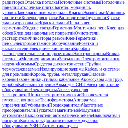
радиаторов
Отделка потолка
Потолочные системы
Потолочные
панели
Потолочные плиты
Багеты, молдинги,
уголки
Лакокрасочные материалы
Краски
Эмали
Лаки
Морилки,
пропитки
Колеры для краски
Растворители
Грунтовки
Краски,
эмали аэрозольные
Краски, эмали
Пены, клеи,
герметики
Жидкие гвозди
Герметики
Монтажная пена
Клеи для
обоев
Клеи для напольных покрытий
Очистители,
растворители
Фиксаторы резьбы
Клеи
Герметики,
пены
Электромонтажное оборудование
Розетки и
выключатели
Электрические звонки
Коробки
распределительные и подрозетники
Электропатроны
Вилки,
штепсели
Молниеприемники
Заземление
Электромонтажные
изделия
Клеммы
Средства диэлектрические
Трубки
термоусаживаемые
Изолирующие зажимы
Кабель и системы
для прокладки
Короба, трубы, металлорукав
Силовой
кабель
Наконечники, гильзы кабельные
Аксессуары для труб,
коробов
Кабельный крепеж
Арматура СИП
Электрощитовое
оборудование
Электрощиты
Аксессуары для
электрощита
Шины электротехнические
Выключатели
путевые, концевые
Трансформаторы
Аппаратура
управления
Рубильники
Предохранители
Частотные
преобразователи
Пускатели магнитные
Модульная
автоматика
Выключатели автоматические
Реле
Выключатели
нагрузки
Контакторы
Дополнительное модульное
оборудование
УЗИП
Автоматика пуска