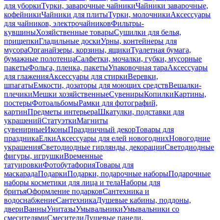
для уборки
Турки, заварочные чайники
Чайники заварочные,
кофейники
Чайники для плиты
Турки, молочники
Аксессуары
для чайников, электрочайников
Фильтры-
кувшины
Хозяйственные товары
Сушилки для белья,
прищепки
Гладильные доски
Урны, контейнеры для
мусора
Органайзеры, корзины, ящики
Туалетная бумага,
бумажные полотенца
Салфетки, мочалки, губки, мусорные
пакеты
Фольга, пленка, пакеты
Упаковочная тара
Аксессуары
для глажения
Аксессуары для стирки
Веревки,
шпагаты
Емкости, дозаторы для моющих средств
Вешалки-
плечики
Мешки хозяйственные
Сувениры
Копилки
Картины,
постеры
Фотоальбомы
Рамки для фотографий,
картин
Предметы интерьера
Шкатулки, подставки для
украшений
Статуэтки
Магниты
сувенирные
Иконы
Праздничный декор
Товары для
праздника
Елки
Аксессуары для елей новогодних
Новогодние
украшения
Светодиодные гирлянды, декорации
Светодиодные
фигуры, игрушки
Временные
татуировки
Фотобутафория
Товары для
маскарада
Подарки
Подарки, подарочные наборы
Подарочные
наборы косметики для лица и тела
Наборы для
бритья
Оформление подарков
Сантехника и
водоснабжение
Сантехника
Душевые кабины, поддоны,
двери
Ванны
Унитазы
Умывальники
Умывальники со
смесителями
Смесители
Душевые панели,