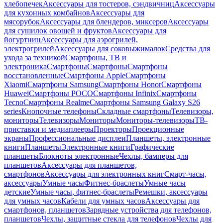
хлебопечек
Аксессуары для тостеров, сэндвичниц
Аксессуары
для кухонных комбайнов
Аксессуары для
мясорубок
Аксессуары для блендеров, миксеров
Аксессуары
для сушилок овощей и фруктов
Аксессуары для
йогуртниц
Аксессуары для аэрогрилей,
электрогрилей
Аксессуары для соковыжималок
Средства для
ухода за техникой
Смартфоны, ТВ и
электроника
Смартфоны
Смартфоны
Смартфоны
восстановленные
Смартфоны Apple
Смартфоны
Xiaomi
Смартфоны Samsung
Смартфоны Honor
Смартфоны
Huawei
Смартфоны POCO
Смартфоны Infinix
Смартфоны
Tecno
Смартфоны Realme
Смартфоны Samsung Galaxy S26
series
Кнопочные телефоны
Складные смартфоны
Телевизоры,
мониторы
Телевизоры
Мониторы
Мониторы-телевизоры
ТВ-
приставки и медиаплееры
Проекторы
Проекционные
экраны
Профессиональные дисплеи
Планшеты, электронные
книги
Планшеты
Электронные книги
Графические
планшеты
Блокноты электронные
Чехлы, бамперы для
планшетов
Аксессуары для планшетов,
смартфонов
Аксессуары для электронных книг
Смарт-часы,
аксессуары
Умные часы
Фитнес-браслеты
Умные часы
детские
Умные часы, фитнес-браслеты
Ремешки, аксессуары
для умных часов
Кабели для умных часов
Аксессуары для
смартфонов, планшетов
Зарядные устройства для телефонов,
планшетов
Чехлы, защитные стекла для телефонов
Чехлы для