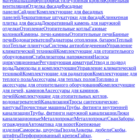
материалы
Шифер
Профнастил
Рулонная кровля
Кровельная
вентиляция
Отделка фасада
Фасадные
панели
Сайдинг
Комплектующие для фасадных
панелей
Декоративные штукатурки для фасада
Клинкерная
плитка для фасада
Декоративный камень для наружной
отделки
Отопление
Отопительные котлы
Газовые
колонки
Камины, печи-камины
Отопительные печи
Банные
печи
Водонагреватели
Радиаторы отопления, батареи
Теплый
пол
Теплые плинтусы
Системы антиобледенения
Управление
климатической техникой
Комплектующие для отопительного
оборудования
Стабилизаторы напряжения
Насосы
циркуляционные
Регулирующая арматура
Отвод и подвод
воды
Дымоходы и комплектующие
Управление климатической
техникой
Комплектующие для радиаторов
Комплектующие для
теплого пола
Аксессуары для теплых полов
Топливо и
аксессуары для отопительного оборудования
Комплектующие
для печей, каминов
Аксессуары для каминов,
печей
Комплектующие для отопительных котлов,
водонагревателей
Канализация
Тросы сантехнические,
вантузы
Прочистные машины
Трубы, фитинги внутренней
канализации
Трубы, фитинги наружной канализации
Люки
канализационные
Металлопрокат
Металлопрокат
Сваи
Заборы,
ограждения
Автоматика для ворот
Крепежные
изделия
Саморезы, шурупы
Гвозди
Анкеры, дюбели
Скобы,
штифты
Перфорированный крепеж
Гайки,