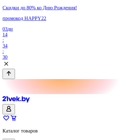
Скидки до 80% ко Дню Рождения!
промокод HAPPY22
03
дн
14
:
34
:
30
Каталог товаров