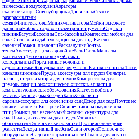
садовые ножницы
Садовые, кормовые измельчители
Садовые
пылесосы, воздуходувки
Аэраторы,
скарификаторы
Снегоуборщики
Дровоколы
Сеялки,
разбрасыватели
семян
Минитракторы
Миникультиваторы
Мойки высокого
давления
Наборы садового электроинструмента
Отдых и
пикник
Батуты
Бассейны
Спа-бассейны
Комплекты мебели для
сада
Столы для сада
Стулья, кресла для сада
Качели
садовые
Гамаки, шезлонги
Раскладушки
Зонты,
тенты
Аксессуары для садовой мебели
Грили
Мангалы,
коптильни
Детская площадка
Сумки-
холодильники
Портативные колонки и
аудиосистемы
Оборудование для участка
Бытовые насосы
Люки
канализационные
Пруды, аксессуары для прудов
Фильтры,
насосы, стерилизаторы для прудов
Компрессоры для
прудов
Станции биологической очистки
Запчасти и
комплектующие для оборудования
Благоустройство
участка
Дачные дома
Беседки
Бани
Хозблоки и
сараи
Аксессуары для озеленения сада
Декор для сада
Почтовые
ящики, таблички
Козырьки
Скворечники, кормушки для
птиц
Домики для насекомых
Фонтаны, скульптуры для
сада
Пруды, аксессуары для прудов
Уличные
обогреватели
Уличные светильники
Противогололедные
реагенты
Декоративный щебень
Сад и огород
Поливочное
оборудование
Садовые опрыскиватели
Шланги для дома и