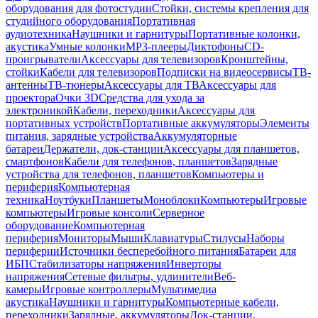
оборудования для фотостудии
Стойки, системы крепления для
студийного оборудования
Портативная
аудиотехника
Наушники и гарнитуры
Портативные колонки,
акустика
Умные колонки
MP3-плееры
Диктофоны
CD-
проигрыватели
Аксессуары для телевизоров
Кронштейны,
стойки
Кабели для телевизоров
Подписки на видеосервисы
ТВ-
антенны
ТВ-тюнеры
Аксессуары для ТВ
Аксессуары для
проектора
Очки 3D
Средства для ухода за
электроникой
Кабели, переходники
Аксессуары для
портативных устройств
Портативные аккумуляторы
Элементы
питания, зарядные устройства
Аккумуляторные
батареи
Держатели, док-станции
Аксессуары для планшетов,
смартфонов
Кабели для телефонов, планшетов
Зарядные
устройства для телефонов, планшетов
Компьютеры и
периферия
Компьютерная
техника
Ноутбуки
Планшеты
Моноблоки
Компьютеры
Игровые
компьютеры
Игровые консоли
Серверное
оборудование
Компьютерная
периферия
Мониторы
Мыши
Клавиатуры
Стилусы
Наборы
периферии
Источники бесперебойного питания
Батареи для
ИБП
Стабилизаторы напряжения
Инверторы
напряжения
Сетевые фильтры, удлинители
Веб-
камеры
Игровые контроллеры
Мультимедиа
акустика
Наушники и гарнитуры
Компьютерные кабели,
переходники
Зарядные, аккумуляторы
Док-станции,