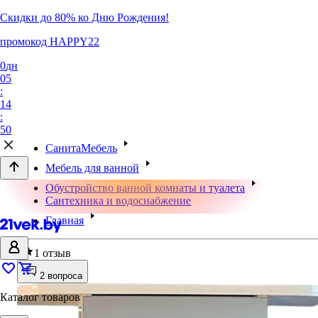
Скидки до 80% ко Дню Рождения!
промокод HAPPY22
0
дн
05
:
14
:
50
СанитаМебель
Мебель для ванной
Обустройство ванной комнаты и туалета
Сантехника и водоснабжение
Главная
5
1 отзыв
2 вопроса
Каталог товаров