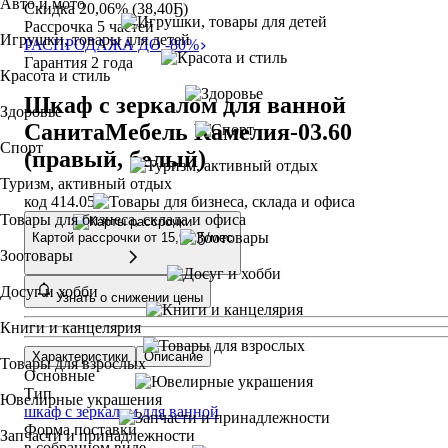
Авто и мото
Скидка 20,06% (38,40Ҕ)
Рассрочка 5 частей
Игрушки, товары для детей
РАСПРОДАЖА ДО -80%
Гарантия 2 года
Красота и стиль
Шкаф с зеркалом для ванной
Здоровье
СанитаМебель Камелия-03.60
Спорт
(правый, белый)
Туризм, активный отдых
код 414.054
Товары для бизнеса, склада и офиса
Картой рассрочки от
15,95 Ҕ/мес
Зоотовары
Досуг и хобби
Узнать о снижении цены
Книги и канцелярия
Характеристики
Описание
Товары для взрослых
Основные
Тип
Ювелирные украшения
шкаф с зеркалом для ванной
Форма поставки
Запчасти и принадлежности
в собранном виде