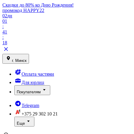
Скидки до 80% ко Дню Рождения!
промокод HAPPY22
02
дн
01
:
41
:
18
г. Минск
Оплата частями
Для юрлиц
Покупателям
Telegram
+375 29
302 10 21
Еще