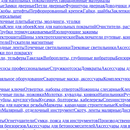
 для напольных покрытий
Реставрационные материалы
ые
Замки дверные
Петли дверные
Фурнитура дверная
Доводчики 
Скобы, штифты
Перфорированный крепеж
Гайки, шайбы
Заклепки
ерсальные
лочные плиты
Багеты, молдинги, уголки
на
Клеи для обоев
Клеи для напольных покрытий
Очистители, рас
Трубки термоусаживаемые
Изолирующие зажимы
лектрощита
Шины электротехнические
Выключатели путевые, ко
атели
Пускатели магнитные
одные ленты
Точечные светильники
Трековые светильники
Аксесс
и под покраску
ли, тельферы
Такелаж
Виброплиты, глубинные вибраторы
Бензор
сосы профессиональные
Стружкоотсосы
Домкраты
Аксессуары д
аяльное оборудование
Сварочные маски, аксессуары
Комплектующ
ечные ключи
Отвертки, наборы отверток
Ножницы слесарные
Кле
учные пилы, ножовки
Молотки, кувалды, киянки
Напильники
Ру
убцы, круглогубцы
Кусачки, болторезы, кабелерезы
Специнструм
ы для нарезки резьбы
Маркеры, карандаши строительные
Клейма
и
Малярный, отделочный инструмент
Скотч, ленты малярные
Дисп
иты
Огнетушители
Сумки, пояса для инструментов
Производствен
я бензорезов
Аксессуары для бетоносмесителей
Аксессуары для 