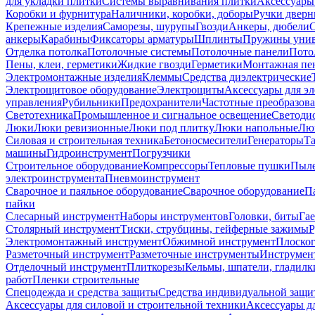
для укладки плитки
Системы выравнивания плитки
Аксессуары
Коробки и фурнитура
Наличники, коробки, доборы
Ручки дверн
Крепежные изделия
Саморезы, шурупы
Гвозди
Анкеры, дюбели
анкеры
Карабины
Фиксаторы арматуры
Шплинты
Пружины унив
Отделка потолка
Потолочные системы
Потолочные панели
Пото
Пены, клеи, герметики
Жидкие гвозди
Герметики
Монтажная пе
Электромонтажные изделия
Клеммы
Средства диэлектрические
Электрощитовое оборудование
Электрощиты
Аксессуары для э
управления
Рубильники
Предохранители
Частотные преобразов
Светотехника
Промышленное и сигнальное освещение
Светоди
Люки
Люки ревизионные
Люки под плитку
Люки напольные
Люк
Силовая и строительная техника
Бетоносмесители
Генераторы
Та
машины
Гидроинструмент
Погрузчики
Строительное оборудование
Компрессоры
Тепловые пушки
Пыле
электроинструмента
Пневмоинструмент
Сварочное и паяльное оборудование
Сварочное оборудование
П
пайки
Слесарный инструмент
Наборы инструментов
Головки, биты
Га
Столярный инструмент
Тиски, струбцины, гейферные зажимы
Р
Электромонтажный инструмент
Обжимной инструмент
Плоског
Разметочный инструмент
Разметочные инструменты
Инструмент
Отделочный инструмент
Плиткорезы
Кельмы, шпатели, гладилк
работ
Пленки строительные
Спецодежда и средства защиты
Средства индивидуальной защ
Аксессуары для силовой и строительной техники
Аксессуары дл