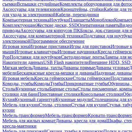
съемки
Вспышки студийные
Комплекты оборудования для фото
Аксессуары для телевизоров
Кронштейны, стойки
Кабели для т
для ухода за электроникой
Кабели, переходники
Компьютерная техника
Ноутбуки
Планшеты
Моноблоки
Компью
Комплектующие
Жесткие диски, SSD
Оперативная память
Видео
приводы
Аксессуары для корпусов ПК
Боксы, док-станции для 
Аксессуары для компьютерной техники
Подставки для ноутбук
электроникой
Программное обеспечение
Игровая зона
Игровые приставки
Игры для приставок
Игровые 
мыши
Игровые клавиатуры
Игровые наушники
Кресла геймерск
Pop
Подставки для ноутбуков
Светодиодные ленты
Лампы для м
Накопители данных
USB Flash накопители
Внешние HDD, SSD 
Мягкая мебель
Диваны, тахты
Диваны прямые
Диваны угловые
Д
мебели
Бескаркасные кресла-мешки и диваны
Надувные диваны
Игровая мебель
Кресла геймерские
Столы геймерские
Подставки
Комоды, тумбы
Комоды
Тумбы
Прикроватные тумбы
Обувницы, 
Столы
Кухонные столы
Барные столы
Столы письменные, комп
столики для бани
Приставные столики
Консольные столики
Обе
Кухня
Кухонный гарнитур
Кухонные модули
Столешницы для к
Мебель для кухни
Столы, столики
Стулья для кухни
Стулья, таб
кухни
Мебель-трансформер
Мебель-трансформер
Кровати-трансформе
Мебель для жилых комнат
Диваны, кресла для дома
Шкафы, стен
кресла-маятники
Мебель для прихожей
Секции, тумбы в прихожую
Полки и сист