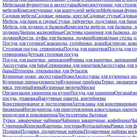
Мебельная фурнитура и аксессуары
Комплектующие для столов
мебели
Комплектующие для корпусной мебели
Мебельная фурн
Садовая мебель
Садовые диваны, кресла
Садовые стулья
Садовые
Мебель для бани и сауны
Стулья, табуретки, подставки для бани
Мебель для лоджии и балкона
Комплекты мебели для балкона, 
лоджии
Дверцы жалюзийные
Системы хранения для балкона, л
лоджии
Кресла, пуфы для балкона, лоджии
Компактные столы дл
Посуда для готовки
Сковороды, сотейники, воки
Кастрюли, ков
Столовая посуда, сервировка
Посуда для напитков
Посуда для г
сервировки
Детская столовая посуда
Посуда для выпечки, запекания
Формы для выпечки, запекания
Аксессуары для бара
Сервировка для напитков
Аксессуары для 
бары
Штопоры, открывалки для бутылок
Кухонные ножи, аксессуары
Ножи
Аксессуары для кухонных н
Кухонные принадлежности
Кухонные приборы
Терки, овощерез
мяса, тендерайзеры
Кухонные мелочи
Миски
Организация хранения на кухне
Посуда для хранения
Органайзе
посуда, упаковка
Вакуумные пакеты, контейнеры
Консервирование и дистилляция
Автоклавы для консервирован
брожения
Ингредиенты для приготовления алкогольных напит
виноделия и пивоварения
Дистилляторы бытовые
Турки, заварочные чайники
Чайники заварочные, кофейники
Ча
Сувениры
Копилки
Картины, постеры
Фотоальбомы
Рамки для ф
Подарки
Подарки, подарочные наборы
Подарочные наборы косм
Водоснабжение
Водонагреватели
Бытовые насосы
Проточные фи