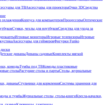
сессуары для ТВ
Аксессуары для проектора
Очки 3D
Средства
ание
 охлаждения
Корпуса для компьютеров
Процессоры
Оптические
утбуков
Сумки, чехлы для ноутбуков
Средства для ухода за
деокарты
Игровые мониторы
Игровые телевизоры
Игровые
акустика
Аксессуары для геймеров
Фигурки Funko
 диски
Детские диваны
Диваны садовые
Комплекты мягкой
ики, комоды
Тумбы под ТВ
Комоды пластиковые
довые столы
Растущие столы и парты
Столы, журнальные
ки, диваны
Стульчики для кормления
Системы хранения для
моды и тумбы
Журнальные столы, столы-книги
Кресла-качалки,
ки, скамьи
Ключницы, газетницы