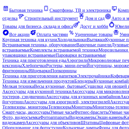
Бытовая техника
Смартфоны, ТВ и электроника
Комп
отделка
Строительный инструмент
Дом и сад
Авто и 
Товары для бизнеса, склада и офиса
Досуг и хобби
Ювели
Все акции
Оплата частями
Уцененные товары
Умны
Крупная техника для кухни
Холодильники
Вытяжки
Кухонные 
Встраиваемая техника, оборудование
Варочные панели
Духовые
встраиваемые
Комплекты встраиваемой техники
Морозильники 
упаковщики встраиваемые
Пароварки встраиваемые
Техника для приготовления еды
Аэрогрили
Микроволновые пе
кексницы
Хлебопечки
Ростеры, мини-печи
Йогуртницы, морож
фритюрницы
Яйцеварки
Попкорницы
Техника для приготовления напитков
Электрочайники
Кофевар
Техника для измельчения продуктов
Блендеры
Кухонные комбай
Мелкая техника
Весы кухонные, бытовые
Сушилки для овощей 
Аксессуары для кухонной техники
Аксессуары для микроволно
тостеров, сэндвичниц
Аксессуары для кухонных комбайнов
Акс
йогуртниц
Аксессуары для аэрогрилей, электрогрилей
Аксессуа
Телевизоры, мониторы
Телевизоры
Мониторы
Мониторы-телеви
Смарт-часы, аксессуары
Умные часы
Фитнес-браслеты
Умные ча
Фото, видеосъемка
Фотоаппараты
Видеокамеры
Экшн-камеры
Ка
видеокамер
Аксессуары для объективов
Штативы
Цифровые фот
Оборудование для фотостудии
Кольцевые лампы
Фоны для фото