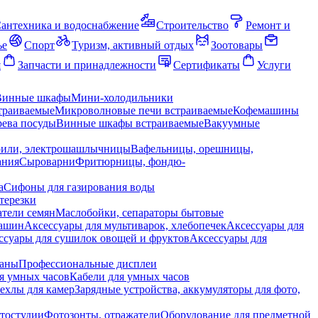
антехника и водоснабжение
Строительство
Ремонт и
ье
Спорт
Туризм, активный отдых
Зоотовары
я
Запчасти и принадлежности
Сертификаты
Услуги
Винные шкафы
Мини-холодильники
траиваемые
Микроволновые печи встраиваемые
Кофемашины
ева посуды
Винные шкафы встраиваемые
Вакуумные
рили, электрошашлычницы
Вафельницы, орешницы,
ания
Сыроварни
Фритюрницы, фондю-
а
Сифоны для газирования воды
терезки
тели семян
Маслобойки, сепараторы бытовые
машин
Аксессуары для мультиварок, хлебопечек
Аксессуары для
ссуары для сушилок овощей и фруктов
Аксессуары для
раны
Профессиональные дисплеи
я умных часов
Кабели для умных часов
ехлы для камер
Зарядные устройства, аккумуляторы для фото,
тостудии
Фотозонты, отражатели
Оборудование для предметной