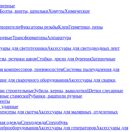
дверные
Болты, винты, шпильки
Хомуты
Химические
творители
Фиксаторы резьбы
Клеи
Герметики, пены
нцевые
Трансформаторы
Аппаратура
уары для светотехники
Аксессуары для светодиодных лент
езы, резчики швов
Стойки, дрели для бурения
Затирочные
ля компрессоров, пневмосистем
Системы пылеудаления для
ие для сварочного оборудования
Аксессуары для сварки,
щи строительные
Зубила, керны, выколотки
Щетки слесарные
чные стамески
Рубанки, рашпили ручные
енты
 ударные
енсеры для скотча
Аксессуары для малярных, отделочных
ная одежда
Спецодежда
Спецобувь
виброоборудования
Аксессуары для генераторов
Аксессуары для