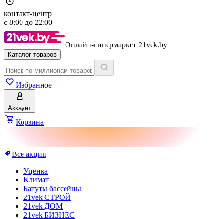
контакт-центр
с
8:00
до
22:00
Онлайн-гипермаркет 21vek.by
Каталог товаров
Избранное
Аккаунт
Корзина
Все акции
Уценка
Климат
Батуты бассейны
21vek СТРОЙ
21vek ДОМ
21vek БИЗНЕС