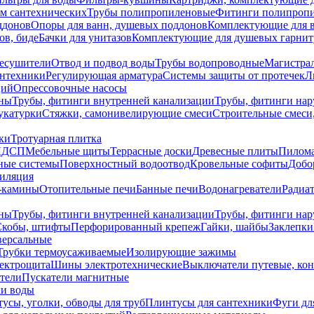
ем сантехнических
Трубы полипропиленовые
Фитинги полипроп
ддонов
Опоры для ванн, душевых поддонов
Комплектующие для 
ов, биде
Бачки для унитазов
Комплектующие для душевых гарнит
есушители
Отвод и подвод воды
Трубы водопроводные
Магистрал
антехники
Регулирующая арматура
Системы защиты от протечек
Л
ций
Опрессовочные насосы
ны
Трубы, фитинги внутренней канализации
Трубы, фитинги на
катурки
Стяжки, самонивелирующие смеси
Строительные смеси,
ки
Тротуарная плитка
ЛДСП
Мебельные щиты
Террасные доски
Древесные плиты
Пилом
ные системы
Поверхностный водоотвод
Кровельные софиты
Добо
тиляция
-камины
Отопительные печи
Банные печи
Водонагреватели
Радиат
ны
Трубы, фитинги внутренней канализации
Трубы, фитинги на
Скобы, штифты
Перфорированный крепеж
Гайки, шайбы
Заклепки
ерсальные
Трубки термоусаживаемые
Изолирующие зажимы
лектрощита
Шины электротехнические
Выключатели путевые, ко
атели
Пускатели магнитные
ки воды
усы, уголки, обводы для труб
Плинтусы для сантехники
Фуги дл