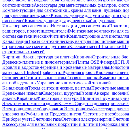
сантехнические
Аксессуары для магистральных фильтров, сист
Комплектующие для сантехники
Экраны для ванн, душевых по
для умывальников, моек
Комплектующие для унитазов, писсуар
смесителей
Комплектующие для душевых кабин, уголков
Инженерная сантехника
Инсталляции для сантехники
Полотенц
радиаторов, полотенцесушителей
Монтажные комплекты для с
систем сантехнических
Фитинги
Комплектующие для инсталля
Канализация
Тросы сантехнические, вантузы
Прочистные маши
Строительные смеси и грунтовки
Клеевые смеси
Шпатлевки
Шту
строительных смесей
Кирпичи, блоки, тротуарная плитка
Кирпичи
Строительные бло
Древесно-плитные и пиломатериалы
Плиты OSB
Фанера
ДСП, 
Кровля и водосток
Черепица и кровельные материалы
Водосточ
материалы
Шифер
Профнастил
Рулонная кровля
Кровельная вен
Отопление
Отопительные котлы
Газовые колонки
Камины, печи
антиобледенения
Управление климатической техникой
Канализация
Тросы сантехнические, вантузы
Прочистные маши
Крепежные изделия
Саморезы, шурупы
Гвозди
Анкеры, дюбели
анкеры
Карабины
Фиксаторы арматуры
Шплинты
Пружины унив
Электромонтажные изделия
Клеммы
Средства диэлектрические
Электрощитовое оборудование
Электрощиты
Аксессуары для э
управления
Рубильники
Предохранители
Частотные преобразов
Приборы учета
Счетчики газа
Счетчики электроэнергии
Счетчи
Аксессуары для напольных покрытий и плитки
Подложка
Плинт