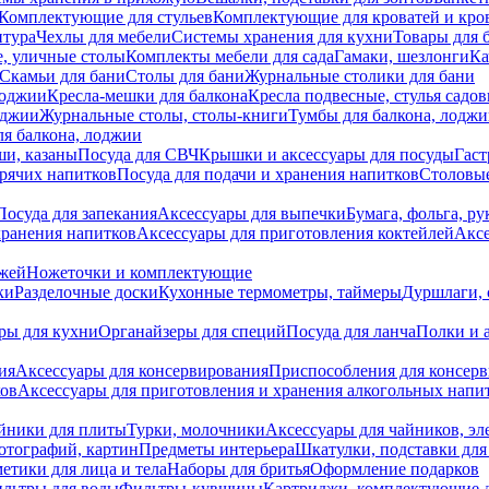
Комплектующие для стульев
Комплектующие для кроватей и кро
итура
Чехлы для мебели
Системы хранения для кухни
Товары для 
, уличные столы
Комплекты мебели для сада
Гамаки, шезлонги
Ка
Скамьи для бани
Столы для бани
Журнальные столики для бани
лоджии
Кресла-мешки для балкона
Кресла подвесные, стулья садо
оджии
Журнальные столы, столы-книги
Тумбы для балкона, лодж
я балкона, лоджии
ши, казаны
Посуда для СВЧ
Крышки и аксессуары для посуды
Гаст
орячих напитков
Посуда для подачи и хранения напитков
Столовы
Посуда для запекания
Аксессуары для выпечки
Бумага, фольга, р
хранения напитков
Аксессуары для приготовления коктейлей
Аксе
ожей
Ножеточки и комплектующие
ки
Разделочные доски
Кухонные термометры, таймеры
Дуршлаги, 
ры для кухни
Органайзеры для специй
Посуда для ланча
Полки и 
ия
Аксессуары для консервирования
Приспособления для консер
ков
Аксессуары для приготовления и хранения алкогольных напи
йники для плиты
Турки, молочники
Аксессуары для чайников, э
отографий, картин
Предметы интерьера
Шкатулки, подставки дл
етики для лица и тела
Наборы для бритья
Оформление подарков
льтры для воды
Фильтры-кувшины
Картриджи, комплектующие д