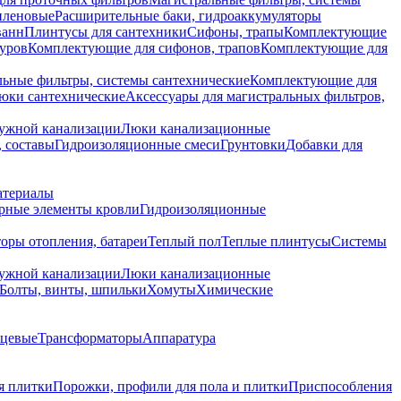
иленовые
Расширительные баки, гидроаккумуляторы
ванн
Плинтусы для сантехники
Сифоны, трапы
Комплектующие
уров
Комплектующие для сифонов, трапов
Комплектующие для
ьные фильтры, системы сантехнические
Комплектующие для
юки сантехнические
Аксессуары для магистральных фильтров,
ружной канализации
Люки канализационные
 составы
Гидроизоляционные смеси
Грунтовки
Добавки для
атериалы
рные элементы кровли
Гидроизоляционные
оры отопления, батареи
Теплый пол
Теплые плинтусы
Системы
ружной канализации
Люки канализационные
Болты, винты, шпильки
Хомуты
Химические
нцевые
Трансформаторы
Аппаратура
я плитки
Порожки, профили для пола и плитки
Приспособления