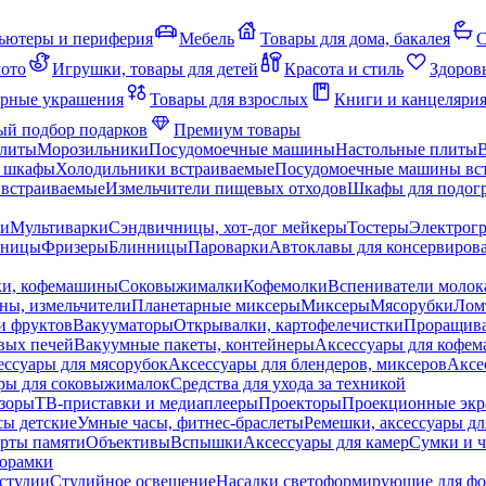
ьютеры и периферия
Мебель
Товары для дома, бакалея
С
мото
Игрушки, товары для детей
Красота и стиль
Здоров
рные украшения
Товары для взрослых
Книги и канцеляри
й подбор подарков
Премиум товары
плиты
Морозильники
Посудомоечные машины
Настольные плиты
 шкафы
Холодильники встраиваемые
Посудомоечные машины вс
встраиваемые
Измельчители пищевых отходов
Шкафы для подогр
чи
Мультиварки
Сэндвичницы, хот-дог мейкеры
Тостеры
Электрог
еницы
Фризеры
Блинницы
Пароварки
Автоклавы для консервиров
ки, кофемашины
Соковыжималки
Кофемолки
Вспениватели молок
ны, измельчители
Планетарные миксеры
Миксеры
Мясорубки
Лом
и фруктов
Вакууматоры
Открывалки, картофелечистки
Проращива
вых печей
Вакуумные пакеты, контейнеры
Аксессуары для кофе
ессуары для мясорубок
Аксессуары для блендеров, миксеров
Аксе
ры для соковыжималок
Средства для ухода за техникой
зоры
ТВ-приставки и медиаплееры
Проекторы
Проекционные эк
сы детские
Умные часы, фитнес-браслеты
Ремешки, аксессуары дл
рты памяти
Объективы
Вспышки
Аксессуары для камер
Сумки и ч
орамки
студии
Студийное освещение
Насадки светоформирующие для фо