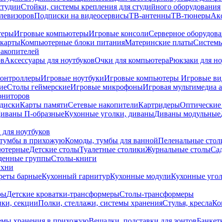
студии
Стойки, системы крепления для студийного оборудования
елевизоров
Подписки на видеосервисы
ТВ-антенны
ТВ-тюнеры
Ак
теры
Игровые компьютеры
Игровые консоли
Серверное оборудов
карты
Компьютерные блоки питания
Материнские платы
Системы
накопителей
ов
Аксессуары для ноутбуков
Очки для компьютера
Рюкзаки для но
контроллеры
Игровые ноутбуки
Игровые компьютеры
Игровые ви
ие
Столы геймерские
Игровые микрофоны
Игровая мультимедиа 
ониторов
диски
Карты памяти
Сетевые накопители
Картридеры
Оптические
иваны П-образные
Кухонные уголки, диваны
Диваны модульные
 для ноутбуков
тумбы в прихожую
Комоды, тумбы для ванной
Пеленальные стол
ьютерные
Детские столы
Туалетные столики
Журнальные столы
Са
денные группы
Столы-книги
ухни
уреты барные
Кухонный гарнитур
Кухонные модули
Кухонные угол
ры
Детские кроватки-трансформеры
Столы-трансформеры
ки, секции
Полки, стеллажи, системы хранения
Стулья, кресла
Ко
емы хранения в прихожую
Вешалки, подставки для зонтов
Банкет