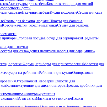
ваток
Аксессуары для мебели
Комплектующие для мягкой
безопасности детей
чели садовые
Надувная мебель
Кухни походные
Столы для сада
вые
Столы для балкона, лоджии
Шкафы для балкона,
ии
Кресла-качалки, кресла-маятники
Стулья для балкона,
роемкости
е приборы
Столовая посуда
Посуда для сервировки
Предметы
укава для выпечки
ссуары для охлаждения напитков
Наборы для бара, мини-
сита, воронки
Формы, приборы для приготовления
Молотки для
аксессуары на рейлинги
Рейлинги для кухни
Одноразовая
вирования
Открывалки
Пивоварни
Емкости для
тков
Комплектующие для дистилляторов
Прессы, дробилки для
лектрочайников
Фильтры-кувшины
я украшений
Статуэтки
Магниты сувенирные
Иконы
ля проточных фильтров
Магистральные фильтры, системы