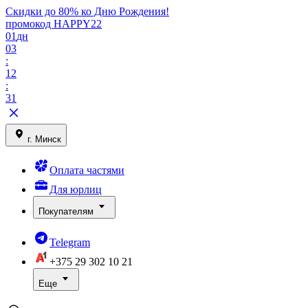
Скидки до 80% ко Дню Рождения!
промокод HAPPY22
01
дн
03
:
12
:
31
г. Минск
Оплата частями
Для юрлиц
Покупателям
Telegram
+375 29
302 10 21
Еще