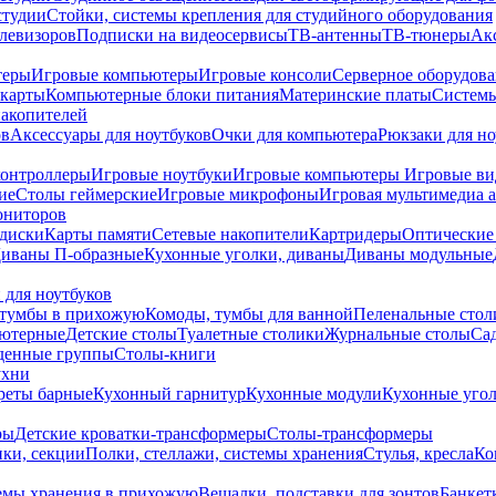
студии
Стойки, системы крепления для студийного оборудования
елевизоров
Подписки на видеосервисы
ТВ-антенны
ТВ-тюнеры
Ак
теры
Игровые компьютеры
Игровые консоли
Серверное оборудов
карты
Компьютерные блоки питания
Материнские платы
Системы
накопителей
ов
Аксессуары для ноутбуков
Очки для компьютера
Рюкзаки для но
контроллеры
Игровые ноутбуки
Игровые компьютеры
Игровые ви
ие
Столы геймерские
Игровые микрофоны
Игровая мультимедиа 
ониторов
диски
Карты памяти
Сетевые накопители
Картридеры
Оптические
иваны П-образные
Кухонные уголки, диваны
Диваны модульные
 для ноутбуков
тумбы в прихожую
Комоды, тумбы для ванной
Пеленальные стол
ьютерные
Детские столы
Туалетные столики
Журнальные столы
Са
денные группы
Столы-книги
ухни
уреты барные
Кухонный гарнитур
Кухонные модули
Кухонные угол
ры
Детские кроватки-трансформеры
Столы-трансформеры
ки, секции
Полки, стеллажи, системы хранения
Стулья, кресла
Ко
емы хранения в прихожую
Вешалки, подставки для зонтов
Банкет