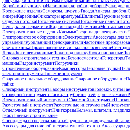
для укладки плитки
Системы выравнивания плитки
Аксессуары
Коробки и фурнитура
Наличники, коробки, доборы
Ручки дверн
Крепежные изделия
Саморезы, шурупы
Гвозди
Анкеры, дюбели
анкеры
Карабины
Фиксаторы арматуры
Шплинты
Пружины унив
Отделка потолка
Потолочные системы
Потолочные панели
Пото
Пены, клеи, герметики
Жидкие гвозди
Герметики
Монтажная пе
Электромонтажные изделия
Клеммы
Средства диэлектрические
Электрощитовое оборудование
Электрощиты
Аксессуары для э
управления
Рубильники
Предохранители
Частотные преобразов
Светотехника
Промышленное и сигнальное освещение
Светоди
Люки
Люки ревизионные
Люки под плитку
Люки напольные
Люк
Силовая и строительная техника
Бетоносмесители
Генераторы
Та
машины
Гидроинструмент
Погрузчики
Строительное оборудование
Компрессоры
Тепловые пушки
Пыле
электроинструмента
Пневмоинструмент
Сварочное и паяльное оборудование
Сварочное оборудование
П
пайки
Слесарный инструмент
Наборы инструментов
Головки, биты
Га
Столярный инструмент
Тиски, струбцины, гейферные зажимы
Р
Электромонтажный инструмент
Обжимной инструмент
Плоског
Разметочный инструмент
Разметочные инструменты
Инструмент
Отделочный инструмент
Плиткорезы
Кельмы, шпатели, гладилк
работ
Пленки строительные
Спецодежда и средства защиты
Средства индивидуальной защ
Аксессуары для силовой и строительной техники
Аксессуары дл