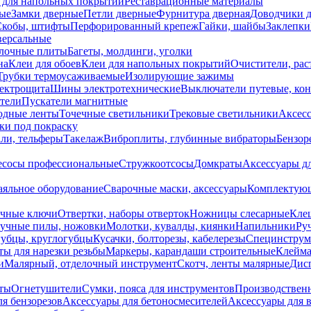
 для напольных покрытий
Реставрационные материалы
ые
Замки дверные
Петли дверные
Фурнитура дверная
Доводчики 
Скобы, штифты
Перфорированный крепеж
Гайки, шайбы
Заклепки
ерсальные
лочные плиты
Багеты, молдинги, уголки
на
Клеи для обоев
Клеи для напольных покрытий
Очистители, рас
Трубки термоусаживаемые
Изолирующие зажимы
лектрощита
Шины электротехнические
Выключатели путевые, ко
атели
Пускатели магнитные
одные ленты
Точечные светильники
Трековые светильники
Аксесс
и под покраску
ли, тельферы
Такелаж
Виброплиты, глубинные вибраторы
Бензор
сосы профессиональные
Стружкоотсосы
Домкраты
Аксессуары д
аяльное оборудование
Сварочные маски, аксессуары
Комплектующ
ечные ключи
Отвертки, наборы отверток
Ножницы слесарные
Кле
учные пилы, ножовки
Молотки, кувалды, киянки
Напильники
Ру
убцы, круглогубцы
Кусачки, болторезы, кабелерезы
Специнструм
ы для нарезки резьбы
Маркеры, карандаши строительные
Клейма
и
Малярный, отделочный инструмент
Скотч, ленты малярные
Дисп
иты
Огнетушители
Сумки, пояса для инструментов
Производствен
я бензорезов
Аксессуары для бетоносмесителей
Аксессуары для 