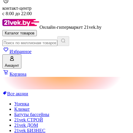
контакт-центр
с
8:00
до
22:00
Онлайн-гипермаркет 21vek.by
Каталог товаров
Избранное
Аккаунт
Корзина
Все акции
Уценка
Климат
Батуты бассейны
21vek СТРОЙ
21vek ДОМ
21vek БИЗНЕС