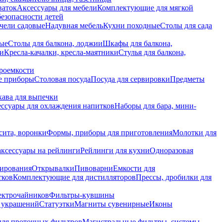
ваток
Аксессуары для мебели
Комплектующие для мягкой
безопасности детей
чели садовые
Надувная мебель
Кухни походные
Столы для сада
вые
Столы для балкона, лоджии
Шкафы для балкона,
ии
Кресла-качалки, кресла-маятники
Стулья для балкона,
роемкости
е приборы
Столовая посуда
Посуда для сервировки
Предметы
укава для выпечки
ссуары для охлаждения напитков
Наборы для бара, мини-
сита, воронки
Формы, приборы для приготовления
Молотки для
аксессуары на рейлинги
Рейлинги для кухни
Одноразовая
вирования
Открывалки
Пивоварни
Емкости для
тков
Комплектующие для дистилляторов
Прессы, дробилки для
лектрочайников
Фильтры-кувшины
я украшений
Статуэтки
Магниты сувенирные
Иконы
ля проточных фильтров
Магистральные фильтры, системы