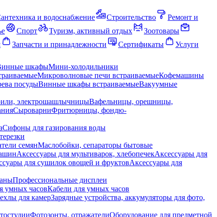
антехника и водоснабжение
Строительство
Ремонт и
ье
Спорт
Туризм, активный отдых
Зоотовары
я
Запчасти и принадлежности
Сертификаты
Услуги
Винные шкафы
Мини-холодильники
траиваемые
Микроволновые печи встраиваемые
Кофемашины
ева посуды
Винные шкафы встраиваемые
Вакуумные
рили, электрошашлычницы
Вафельницы, орешницы,
ания
Сыроварни
Фритюрницы, фондю-
а
Сифоны для газирования воды
терезки
тели семян
Маслобойки, сепараторы бытовые
машин
Аксессуары для мультиварок, хлебопечек
Аксессуары для
ссуары для сушилок овощей и фруктов
Аксессуары для
раны
Профессиональные дисплеи
я умных часов
Кабели для умных часов
ехлы для камер
Зарядные устройства, аккумуляторы для фото,
тостудии
Фотозонты, отражатели
Оборудование для предметной