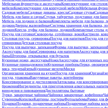
Мебельная фурнитура и аксессуары
Комплектующие для столов
мебели
Комплектующие для корпусной мебели
Мебельная фурн
Садовая мебель
Садовые диваны, кресла
Садовые стулья
Садовые
Мебель для бани и сауны
Стулья, табуретки, подставки для бани
Мебель для лоджии и балкона
Комплекты мебели для балкона, 
лоджии
Дверцы жалюзийные
Системы хранения для балкона, л
лоджии
Кресла, пуфы для балкона, лоджии
Компактные столы дл
Посуда для готовки
Сковороды, сотейники, воки
Кастрюли, ков
Столовая посуда, сервировка
Посуда для напитков
Посуда для г
сервировки
Детская столовая посуда
Посуда для выпечки, запекания
Формы для выпечки, запекания
Аксессуары для бара
Сервировка для напитков
Аксессуары для 
бары
Штопоры, открывалки для бутылок
Кухонные ножи, аксессуары
Ножи
Аксессуары для кухонных н
Кухонные принадлежности
Кухонные приборы
Терки, овощерез
мяса, тендерайзеры
Кухонные мелочи
Миски
Организация хранения на кухне
Посуда для хранения
Органайзе
посуда, упаковка
Вакуумные пакеты, контейнеры
Консервирование и дистилляция
Автоклавы для консервирован
брожения
Ингредиенты для приготовления алкогольных напит
виноделия и пивоварения
Дистилляторы бытовые
Турки, заварочные чайники
Чайники заварочные, кофейники
Ча
Сувениры
Копилки
Картины, постеры
Фотоальбомы
Рамки для ф
Подарки
Подарки, подарочные наборы
Подарочные наборы косм
Водоснабжение
Водонагреватели
Бытовые насосы
Проточные фи