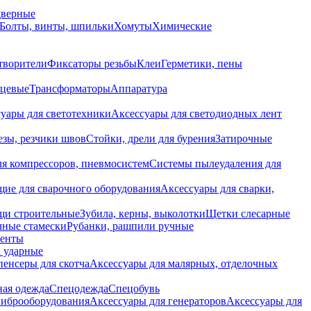
дверные
Болты, винты, шпильки
Хомуты
Химические
творители
Фиксаторы резьбы
Клеи
Герметики, пены
нцевые
Трансформаторы
Аппаратура
уары для светотехники
Аксессуары для светодиодных лент
езы, резчики швов
Стойки, дрели для бурения
Затирочные
ля компрессоров, пневмосистем
Системы пылеудаления для
ие для сварочного оборудования
Аксессуары для сварки,
щи строительные
Зубила, керны, выколотки
Щетки слесарные
чные стамески
Рубанки, рашпили ручные
енты
 ударные
енсеры для скотча
Аксессуары для малярных, отделочных
ная одежда
Спецодежда
Спецобувь
виброоборудования
Аксессуары для генераторов
Аксессуары для