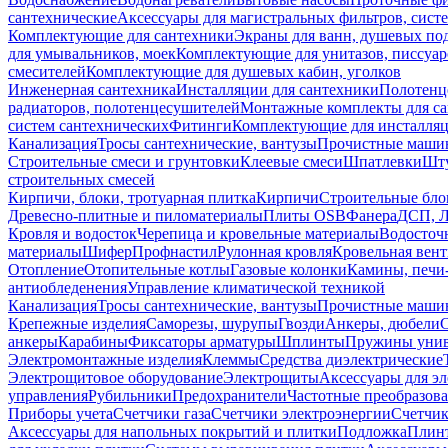
сантехнические
Аксессуары для магистральных фильтров, сист
Комплектующие для сантехники
Экраны для ванн, душевых по
для умывальников, моек
Комплектующие для унитазов, писсуар
смесителей
Комплектующие для душевых кабин, уголков
Инженерная сантехника
Инсталляции для сантехники
Полотенц
радиаторов, полотенцесушителей
Монтажные комплекты для с
систем сантехнических
Фитинги
Комплектующие для инсталля
Канализация
Тросы сантехнические, вантузы
Прочистные маши
Строительные смеси и грунтовки
Клеевые смеси
Шпатлевки
Шту
строительных смесей
Кирпичи, блоки, тротуарная плитка
Кирпичи
Строительные бло
Древесно-плитные и пиломатериалы
Плиты OSB
Фанера
ДСП, 
Кровля и водосток
Черепица и кровельные материалы
Водосточ
материалы
Шифер
Профнастил
Рулонная кровля
Кровельная вен
Отопление
Отопительные котлы
Газовые колонки
Камины, печи
антиобледенения
Управление климатической техникой
Канализация
Тросы сантехнические, вантузы
Прочистные маши
Крепежные изделия
Саморезы, шурупы
Гвозди
Анкеры, дюбели
анкеры
Карабины
Фиксаторы арматуры
Шплинты
Пружины унив
Электромонтажные изделия
Клеммы
Средства диэлектрические
Электрощитовое оборудование
Электрощиты
Аксессуары для э
управления
Рубильники
Предохранители
Частотные преобразов
Приборы учета
Счетчики газа
Счетчики электроэнергии
Счетчи
Аксессуары для напольных покрытий и плитки
Подложка
Плинт