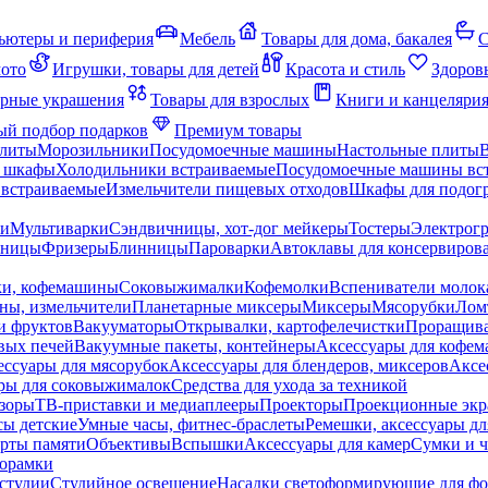
ьютеры и периферия
Мебель
Товары для дома, бакалея
С
мото
Игрушки, товары для детей
Красота и стиль
Здоров
рные украшения
Товары для взрослых
Книги и канцеляри
й подбор подарков
Премиум товары
плиты
Морозильники
Посудомоечные машины
Настольные плиты
 шкафы
Холодильники встраиваемые
Посудомоечные машины вс
встраиваемые
Измельчители пищевых отходов
Шкафы для подогр
чи
Мультиварки
Сэндвичницы, хот-дог мейкеры
Тостеры
Электрог
еницы
Фризеры
Блинницы
Пароварки
Автоклавы для консервиров
ки, кофемашины
Соковыжималки
Кофемолки
Вспениватели молок
ны, измельчители
Планетарные миксеры
Миксеры
Мясорубки
Лом
и фруктов
Вакууматоры
Открывалки, картофелечистки
Проращива
вых печей
Вакуумные пакеты, контейнеры
Аксессуары для кофе
ессуары для мясорубок
Аксессуары для блендеров, миксеров
Аксе
ры для соковыжималок
Средства для ухода за техникой
зоры
ТВ-приставки и медиаплееры
Проекторы
Проекционные эк
сы детские
Умные часы, фитнес-браслеты
Ремешки, аксессуары дл
рты памяти
Объективы
Вспышки
Аксессуары для камер
Сумки и ч
орамки
студии
Студийное освещение
Насадки светоформирующие для фо