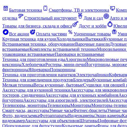
Бытовая техника
Смартфоны, ТВ и электроника
Комп
отделка
Строительный инструмент
Дом и сад
Авто и 
Товары для бизнеса, склада и офиса
Досуг и хобби
Ювели
Все акции
Оплата частями
Уцененные товары
Умны
Крупная техника для кухни
Холодильники
Вытяжки
Кухонные 
Встраиваемая техника, оборудование
Варочные панели
Духовые
встраиваемые
Комплекты встраиваемой техники
Морозильники 
упаковщики встраиваемые
Пароварки встраиваемые
Техника для приготовления еды
Аэрогрили
Микроволновые пе
кексницы
Хлебопечки
Ростеры, мини-печи
Йогуртницы, морож
фритюрницы
Яйцеварки
Попкорницы
Техника для приготовления напитков
Электрочайники
Кофевар
Техника для измельчения продуктов
Блендеры
Кухонные комбай
Мелкая техника
Весы кухонные, бытовые
Сушилки для овощей 
Аксессуары для кухонной техники
Аксессуары для микроволно
тостеров, сэндвичниц
Аксессуары для кухонных комбайнов
Акс
йогуртниц
Аксессуары для аэрогрилей, электрогрилей
Аксессуа
Телевизоры, мониторы
Телевизоры
Мониторы
Мониторы-телеви
Смарт-часы, аксессуары
Умные часы
Фитнес-браслеты
Умные ча
Фото, видеосъемка
Фотоаппараты
Видеокамеры
Экшн-камеры
Ка
видеокамер
Аксессуары для объективов
Штативы
Цифровые фот
Оборудование для фотостудии
Кольцевые лампы
Фоны для фото