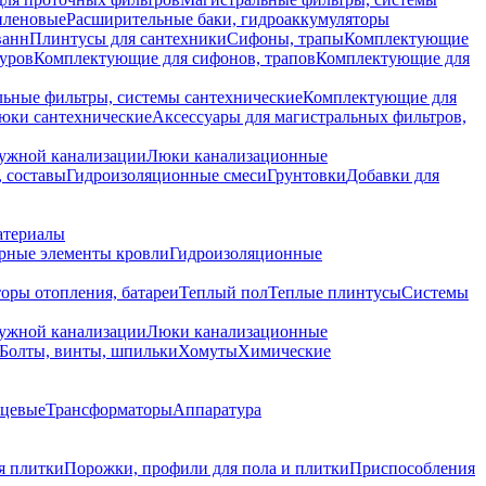
иленовые
Расширительные баки, гидроаккумуляторы
ванн
Плинтусы для сантехники
Сифоны, трапы
Комплектующие
уров
Комплектующие для сифонов, трапов
Комплектующие для
ьные фильтры, системы сантехнические
Комплектующие для
юки сантехнические
Аксессуары для магистральных фильтров,
ружной канализации
Люки канализационные
 составы
Гидроизоляционные смеси
Грунтовки
Добавки для
атериалы
рные элементы кровли
Гидроизоляционные
оры отопления, батареи
Теплый пол
Теплые плинтусы
Системы
ружной канализации
Люки канализационные
Болты, винты, шпильки
Хомуты
Химические
нцевые
Трансформаторы
Аппаратура
я плитки
Порожки, профили для пола и плитки
Приспособления