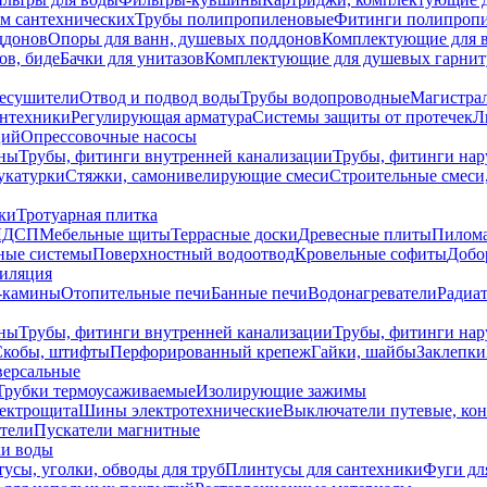
ем сантехнических
Трубы полипропиленовые
Фитинги полипроп
ддонов
Опоры для ванн, душевых поддонов
Комплектующие для 
ов, биде
Бачки для унитазов
Комплектующие для душевых гарнит
есушители
Отвод и подвод воды
Трубы водопроводные
Магистрал
антехники
Регулирующая арматура
Системы защиты от протечек
Л
ций
Опрессовочные насосы
ны
Трубы, фитинги внутренней канализации
Трубы, фитинги на
катурки
Стяжки, самонивелирующие смеси
Строительные смеси,
ки
Тротуарная плитка
ЛДСП
Мебельные щиты
Террасные доски
Древесные плиты
Пилом
ные системы
Поверхностный водоотвод
Кровельные софиты
Добо
тиляция
-камины
Отопительные печи
Банные печи
Водонагреватели
Радиат
ны
Трубы, фитинги внутренней канализации
Трубы, фитинги на
Скобы, штифты
Перфорированный крепеж
Гайки, шайбы
Заклепки
ерсальные
Трубки термоусаживаемые
Изолирующие зажимы
лектрощита
Шины электротехнические
Выключатели путевые, ко
атели
Пускатели магнитные
ки воды
усы, уголки, обводы для труб
Плинтусы для сантехники
Фуги дл