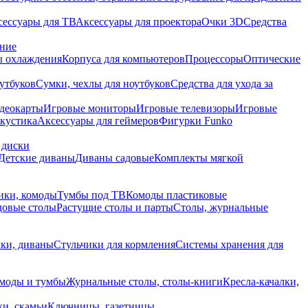
сессуары для ТВ
Аксессуары для проектора
Очки 3D
Средства
ание
 охлаждения
Корпуса для компьютеров
Процессоры
Оптические
утбуков
Сумки, чехлы для ноутбуков
Средства для ухода за
деокарты
Игровые мониторы
Игровые телевизоры
Игровые
акустика
Аксессуары для геймеров
Фигурки Funko
 диски
Детские диваны
Диваны садовые
Комплекты мягкой
ики, комоды
Тумбы под ТВ
Комоды пластиковые
довые столы
Растущие столы и парты
Столы, журнальные
ки, диваны
Стульчики для кормления
Системы хранения для
моды и тумбы
Журнальные столы, столы-книги
Кресла-качалки,
ки, скамьи
Ключницы, газетницы