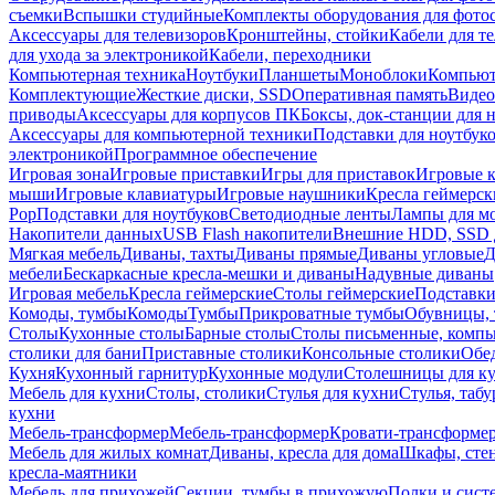
съемки
Вспышки студийные
Комплекты оборудования для фото
Аксессуары для телевизоров
Кронштейны, стойки
Кабели для т
для ухода за электроникой
Кабели, переходники
Компьютерная техника
Ноутбуки
Планшеты
Моноблоки
Компью
Комплектующие
Жесткие диски, SSD
Оперативная память
Видео
приводы
Аксессуары для корпусов ПК
Боксы, док-станции для 
Аксессуары для компьютерной техники
Подставки для ноутбук
электроникой
Программное обеспечение
Игровая зона
Игровые приставки
Игры для приставок
Игровые 
мыши
Игровые клавиатуры
Игровые наушники
Кресла геймерск
Pop
Подставки для ноутбуков
Светодиодные ленты
Лампы для м
Накопители данных
USB Flash накопители
Внешние HDD, SSD 
Мягкая мебель
Диваны, тахты
Диваны прямые
Диваны угловые
Д
мебели
Бескаркасные кресла-мешки и диваны
Надувные диваны
Игровая мебель
Кресла геймерские
Столы геймерские
Подставки
Комоды, тумбы
Комоды
Тумбы
Прикроватные тумбы
Обувницы, 
Столы
Кухонные столы
Барные столы
Столы письменные, комп
столики для бани
Приставные столики
Консольные столики
Обе
Кухня
Кухонный гарнитур
Кухонные модули
Столешницы для к
Мебель для кухни
Столы, столики
Стулья для кухни
Стулья, таб
кухни
Мебель-трансформер
Мебель-трансформер
Кровати-трансформе
Мебель для жилых комнат
Диваны, кресла для дома
Шкафы, стен
кресла-маятники
Мебель для прихожей
Секции, тумбы в прихожую
Полки и сист