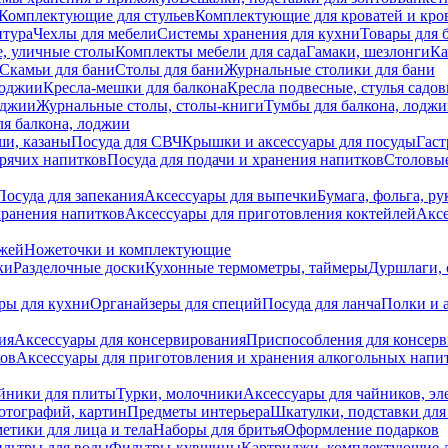
Комплектующие для стульев
Комплектующие для кроватей и кро
итура
Чехлы для мебели
Системы хранения для кухни
Товары для 
, уличные столы
Комплекты мебели для сада
Гамаки, шезлонги
Ка
Скамьи для бани
Столы для бани
Журнальные столики для бани
лоджии
Кресла-мешки для балкона
Кресла подвесные, стулья садо
оджии
Журнальные столы, столы-книги
Тумбы для балкона, лодж
я балкона, лоджии
ши, казаны
Посуда для СВЧ
Крышки и аксессуары для посуды
Гаст
орячих напитков
Посуда для подачи и хранения напитков
Столовы
Посуда для запекания
Аксессуары для выпечки
Бумага, фольга, р
хранения напитков
Аксессуары для приготовления коктейлей
Аксе
ожей
Ножеточки и комплектующие
ки
Разделочные доски
Кухонные термометры, таймеры
Дуршлаги, 
ры для кухни
Органайзеры для специй
Посуда для ланча
Полки и 
ия
Аксессуары для консервирования
Приспособления для консер
ков
Аксессуары для приготовления и хранения алкогольных напи
йники для плиты
Турки, молочники
Аксессуары для чайников, э
отографий, картин
Предметы интерьера
Шкатулки, подставки дл
етики для лица и тела
Наборы для бритья
Оформление подарков
льтры для воды
Фильтры-кувшины
Картриджи, комплектующие д