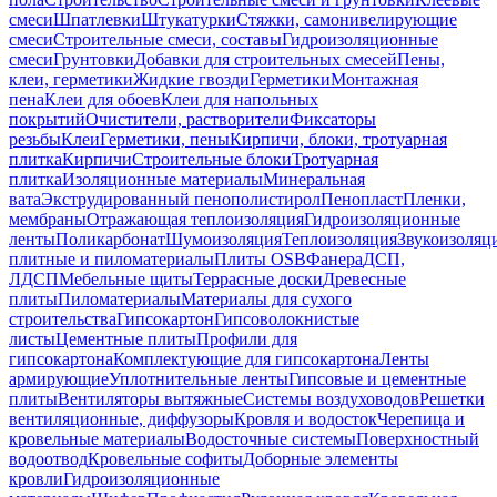
смеси
Шпатлевки
Штукатурки
Стяжки, самонивелирующие
смеси
Строительные смеси, составы
Гидроизоляционные
смеси
Грунтовки
Добавки для строительных смесей
Пены,
клеи, герметики
Жидкие гвозди
Герметики
Монтажная
пена
Клеи для обоев
Клеи для напольных
покрытий
Очистители, растворители
Фиксаторы
резьбы
Клеи
Герметики, пены
Кирпичи, блоки, тротуарная
плитка
Кирпичи
Строительные блоки
Тротуарная
плитка
Изоляционные материалы
Минеральная
вата
Экструдированный пенополистирол
Пенопласт
Пленки,
мембраны
Отражающая теплоизоляция
Гидроизоляционные
ленты
Поликарбонат
Шумоизоляция
Теплоизоляция
Звукоизоляц
плитные и пиломатериалы
Плиты OSB
Фанера
ДСП,
ЛДСП
Мебельные щиты
Террасные доски
Древесные
плиты
Пиломатериалы
Материалы для сухого
строительства
Гипсокартон
Гипсоволокнистые
листы
Цементные плиты
Профили для
гипсокартона
Комплектующие для гипсокартона
Ленты
армирующие
Уплотнительные ленты
Гипсовые и цементные
плиты
Вентиляторы вытяжные
Системы воздуховодов
Решетки
вентиляционные, диффузоры
Кровля и водосток
Черепица и
кровельные материалы
Водосточные системы
Поверхностный
водоотвод
Кровельные софиты
Доборные элементы
кровли
Гидроизоляционные