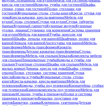
модули
Столешницы для кухни
Мебель для гостиной
Диваны,
кресла для гостиной
Комоды, тумбы для гостиной
Шкафы,
стенки, горки для гостиной
Полки, стеллажи для
гостиной
Журнальные столы, столы-книги
Кресла, стулья для
дома
Кресла-качалки, кресла-маятники
Мебель для
кухни
Столы, столики
Стулья для кухни
Стулья, табуреты
барные
Кухонный гарнитур
Кухонные модули
Кухонные
уголки, диваны
Стульчики для кормления
Системы хранения
для кухни
Мебель для ванной
Тумбы, консоли для
ванной
Шкафы, пеналы для ванной
Шкафчики, полки для
ванной
Зеркала для ванной
Аксессуары для ванной
Мебель-
трансформер
Мебель-трансформер
Кровати-
трансформеры
Детские кроватки-трансформеры
Столы-
трансформеры
Мебель для спальни
Зеркала
Комплекты мебели
для спальни
Прикроватные тумбы
Комоды и тумбы для
спальни
Туалетные столики
Шкафы для спальни
Мебель для
жилых комнат
Диваны, кресла для дома
Шкафы, стенки,
секции
Полки, стеллажи, системы хранения
Стулья,
кресла
Комоды и тумбы
Журнальные столы, столы-
книги
Кресла-качалки, кресла-маятники
Мебель для
телевизора
Комоды, тумбы под телевизор
Кронштейны, стойки
для телевизора
Каминокомплекты под телевизор
Мебель для
прихожей
Секции, тумбы в прихожую
Полки и системы
хранения в прихожую
Вешалки, подставки для
зонтов
Банкетки, скамьи
Ключницы, газетницы
Детская