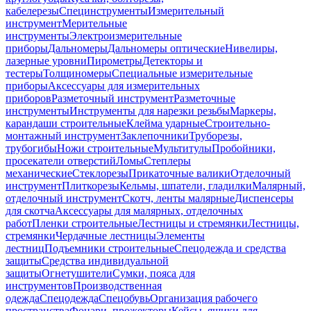
кабелерезы
Специнструменты
Измерительный
инструмент
Мерительные
инструменты
Электроизмерительные
приборы
Дальномеры
Дальномеры оптические
Нивелиры,
лазерные уровни
Пирометры
Детекторы и
тестеры
Толщиномеры
Специальные измерительные
приборы
Аксессуары для измерительных
приборов
Разметочный инструмент
Разметочные
инструменты
Инструменты для нарезки резьбы
Маркеры,
карандаши строительные
Клейма ударные
Строительно-
монтажный инструмент
Заклепочники
Труборезы,
трубогибы
Ножи строительные
Мультитулы
Пробойники,
просекатели отверстий
Ломы
Степлеры
механические
Стеклорезы
Прикаточные валики
Отделочный
инструмент
Плиткорезы
Кельмы, шпатели, гладилки
Малярный,
отделочный инструмент
Скотч, ленты малярные
Диспенсеры
для скотча
Аксессуары для малярных, отделочных
работ
Пленки строительные
Лестницы и стремянки
Лестницы,
стремянки
Чердачные лестницы
Элементы
лестниц
Подъемники строительные
Спецодежда и средства
защиты
Средства индивидуальной
защиты
Огнетушители
Сумки, пояса для
инструментов
Производственная
одежда
Спецодежда
Спецобувь
Организация рабочего
пространства
Фонари, прожекторы
Кейсы, ящики для