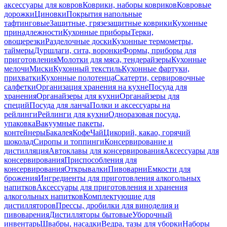
аксессуары для ковров
Коврики, наборы ковриков
Ковровые
дорожки
Циновки
Покрытия напольные
тафтинговые
Защитные, грязезащитные коврики
Кухонные
принадлежности
Кухонные приборы
Терки,
овощерезки
Разделочные доски
Кухонные термометры,
таймеры
Дуршлаги, сита, воронки
Формы, приборы для
приготовления
Молотки для мяса, тендерайзеры
Кухонные
мелочи
Миски
Кухонный текстиль
Кухонные фартуки,
прихватки
Кухонные полотенца
Скатерти, сервировочные
салфетки
Организация хранения на кухне
Посуда для
хранения
Органайзеры для кухни
Органайзеры для
специй
Посуда для ланча
Полки и аксессуары на
рейлинги
Рейлинги для кухни
Одноразовая посуда,
упаковка
Вакуумные пакеты,
контейнеры
Бакалея
Кофе
Чай
Цикорий, какао, горячий
шоколад
Сиропы и топпинги
Консервирование и
дистилляция
Автоклавы для консервирования
Аксессуары для
консервирования
Приспособления для
консервирования
Открывалки
Пивоварни
Емкости для
брожения
Ингредиенты для приготовления алкогольных
напитков
Аксессуары для приготовления и хранения
алкогольных напитков
Комплектующие для
дистилляторов
Прессы, дробилки для виноделия и
пивоварения
Дистилляторы бытовые
Уборочный
инвентарь
Швабры, насадки
Ведра, тазы для уборки
Наборы