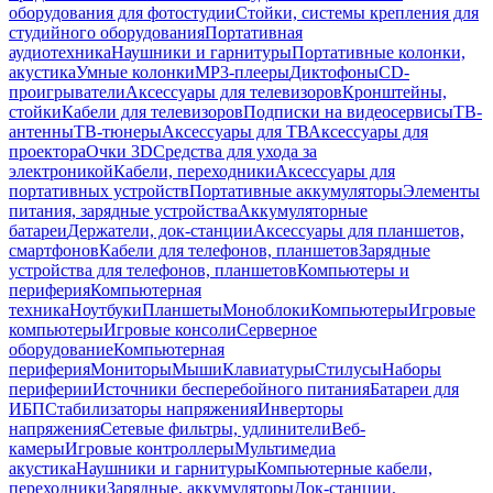
оборудования для фотостудии
Стойки, системы крепления для
студийного оборудования
Портативная
аудиотехника
Наушники и гарнитуры
Портативные колонки,
акустика
Умные колонки
MP3-плееры
Диктофоны
CD-
проигрыватели
Аксессуары для телевизоров
Кронштейны,
стойки
Кабели для телевизоров
Подписки на видеосервисы
ТВ-
антенны
ТВ-тюнеры
Аксессуары для ТВ
Аксессуары для
проектора
Очки 3D
Средства для ухода за
электроникой
Кабели, переходники
Аксессуары для
портативных устройств
Портативные аккумуляторы
Элементы
питания, зарядные устройства
Аккумуляторные
батареи
Держатели, док-станции
Аксессуары для планшетов,
смартфонов
Кабели для телефонов, планшетов
Зарядные
устройства для телефонов, планшетов
Компьютеры и
периферия
Компьютерная
техника
Ноутбуки
Планшеты
Моноблоки
Компьютеры
Игровые
компьютеры
Игровые консоли
Серверное
оборудование
Компьютерная
периферия
Мониторы
Мыши
Клавиатуры
Стилусы
Наборы
периферии
Источники бесперебойного питания
Батареи для
ИБП
Стабилизаторы напряжения
Инверторы
напряжения
Сетевые фильтры, удлинители
Веб-
камеры
Игровые контроллеры
Мультимедиа
акустика
Наушники и гарнитуры
Компьютерные кабели,
переходники
Зарядные, аккумуляторы
Док-станции,