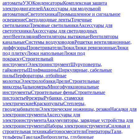
автоматы
УЗО
Конденсаторы
Комплексная защита
электродвигателей
Аксессуары для модульной
автоматики
Светотехника
Промышленное и сигнальное
освещение
Светодиодные ленты
Точечные
светильники
Трековые светильники
Аксессуары для
светотехники
Аксессуары для светодиодных
лент
Вентиляция
Вентиляторы вытяжные
Вентиляторы
канальные
Системы воздуховодов
Решетки вентиляционные,
диффузоры
Проветриватели
Люки
Люки ревизионные
Люки
под плитку
Люки напольные
Люки под
покраску
Строительный
инструмент
Электроинструмент
Шуруповерты,
гайковерты
Шлифмашины
Циркулярные, сабельные
пилы
Перфораторы, отбойные
молотки
Электролобзики
Дрели
Строительные
миксеры
Дальномеры
Многофункциональные
инструменты
Строительные фены
Строительные
пистолеты
Фрезеры
Рубанки, стамески
электрические
Краскопульты
Степлеры,
гвоздезабиватели
Электрические ножницы, резаки
Насадки для
электроинструмента
Аксессуары для
электроинструмента
Аккумуляторы, зарядные устройства для
электроинструмента
Наборы электроинструмента
Силовая и
строительная техника
Бетоносмесители
Генераторы
Тали,
тельферы
Такелаж
Виброплиты, глубинные