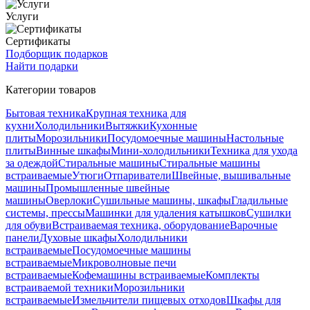
Услуги
Сертификаты
Подборщик подарков
Найти подарки
Категории товаров
Бытовая техника
Крупная техника для
кухни
Холодильники
Вытяжки
Кухонные
плиты
Морозильники
Посудомоечные машины
Настольные
плиты
Винные шкафы
Мини-холодильники
Техника для ухода
за одеждой
Стиральные машины
Стиральные машины
встраиваемые
Утюги
Отпариватели
Швейные, вышивальные
машины
Промышленные швейные
машины
Оверлоки
Сушильные машины, шкафы
Гладильные
системы, прессы
Машинки для удаления катышков
Сушилки
для обуви
Встраиваемая техника, оборудование
Варочные
панели
Духовые шкафы
Холодильники
встраиваемые
Посудомоечные машины
встраиваемые
Микроволновые печи
встраиваемые
Кофемашины встраиваемые
Комплекты
встраиваемой техники
Морозильники
встраиваемые
Измельчители пищевых отходов
Шкафы для