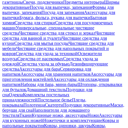
газетницы
Свечи, подсвечники
Предметы интерьера
Ширмы
декоративные
Посуда для выпечки, запекания
Формы для
выпечки, запекания
Посуда для запекания
Аксессуары для
выпечки
Бумага, фольга, рукава для выпечки
Бытовая
химия
Средства для стирки
Средства для посудомоечных
машин
Универсальные, специальные чистящие
средства
Чистящие средства для стекол и зеркал
Чистящие
средства для ванной и туалета
Чистящие средства для
кухни
Средства для мытья посуды
Чистящие средства для
мебели
Чистящие средства для напольных покрытий и
ковров
Средства для ухода за техникой
Освежители
воздуха
Средства от насекомых
Средства ухода за
одеждой
Средства ухода за обувью
Дезинфицирующие
средства
Аксессуары для бара
Сервировка для
напитков
Аксессуары для хранения напитков
Аксессуары для
приготовления коктейлей
Аксессуары для охлаждения
напитков
Наборы для бара, мини-бары
Штопоры, открывалки
для бутылок
Домашний текстиль
Подушки для
сна
Одеяла
Комплекты постельных
принадлежностей
Постельное белье
Пледы,
покрывала
Полотенца
Скатерти
Подушки декоративные
Маски,
беруши для сна
Наполнители для домашнего
текстиля
Ткани
Кухонные ножи, аксессуары
Ножи
Аксессуары
для кухонных ножей
Ножеточки и комплектующие
Ковры и
напольные покрытия
Ковры, циновки, шкуры
Ковры,