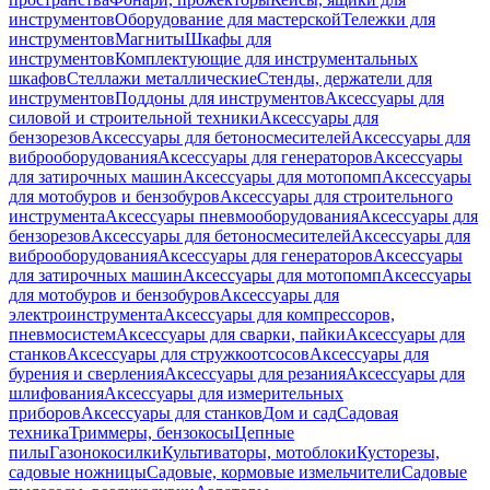
инструментов
Оборудование для мастерской
Тележки для
инструментов
Магниты
Шкафы для
инструментов
Комплектующие для инструментальных
шкафов
Стеллажи металлические
Стенды, держатели для
инструментов
Поддоны для инструментов
Аксессуары для
силовой и строительной техники
Аксессуары для
бензорезов
Аксессуары для бетоносмесителей
Аксессуары для
виброоборудования
Аксессуары для генераторов
Аксессуары
для затирочных машин
Аксессуары для мотопомп
Аксессуары
для мотобуров и бензобуров
Аксессуары для строительного
инструмента
Аксессуары пневмооборудования
Аксессуары для
бензорезов
Аксессуары для бетоносмесителей
Аксессуары для
виброоборудования
Аксессуары для генераторов
Аксессуары
для затирочных машин
Аксессуары для мотопомп
Аксессуары
для мотобуров и бензобуров
Аксессуары для
электроинструмента
Аксессуары для компрессоров,
пневмосистем
Аксессуары для сварки, пайки
Аксессуары для
станков
Аксессуары для стружкоотсосов
Аксессуары для
бурения и сверления
Аксессуары для резания
Аксессуары для
шлифования
Аксессуары для измерительных
приборов
Аксессуары для станков
Дом и сад
Садовая
техника
Триммеры, бензокосы
Цепные
пилы
Газонокосилки
Культиваторы, мотоблоки
Кусторезы,
садовые ножницы
Садовые, кормовые измельчители
Садовые