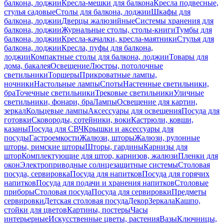
балкона, лоджии
Кресла-мешки для балкона
Кресла подвесные,
стулья садовые
Столы для балкона, лоджии
Шкафы для
балкона, лоджии
Дверцы жалюзийные
Системы хранения для
балкона, лоджии
Журнальные столы, столы-книги
Тумбы для
балкона, лоджии
Кресла-качалки, кресла-маятники
Стулья для
балкона, лоджии
Кресла, пуфы для балкона,
лоджии
Компактные столы для балкона, лоджии
Товары для
дома, бакалея
Освещение
Люстры, потолочные
светильники
Торшеры
Прикроватные лампы,
ночники
Настольные лампы
Споты
Настенные светильники,
бра
Точечные светильники
Трековые светильники
Уличные
светильники, фонари, бра
Лампы
Освещение для картин,
зеркал
Кольцевые лампы
Аксессуары для освещения
Посуда для
готовки
Сковороды, сотейники, воки
Кастрюли, ковши,
казаны
Посуда для СВЧ
Крышки и аксессуары для
посуды
Гастроемкости
Жалюзи, шторы
Жалюзи, рулонные
шторы, римские шторы
Шторы, гардины
Карнизы для
штор
Комплектующие для штор, карнизов, жалюзи
Пленки для
окон
Электроприводные солнцезащитные системы
Столовая
посуда, сервировка
Посуда для напитков
Посуда для горячих
напитков
Посуда для подачи и хранения напитков
Столовые
приборы
Столовая посуда
Посуда для сервировки
Предметы
сервировки
Детская столовая посуда
Декор
Зеркала
Кашпо,
стойки для цветов
Картины, постеры
Часы
интерьерные
Искусственные цветы, растения
Вазы
Ключницы,