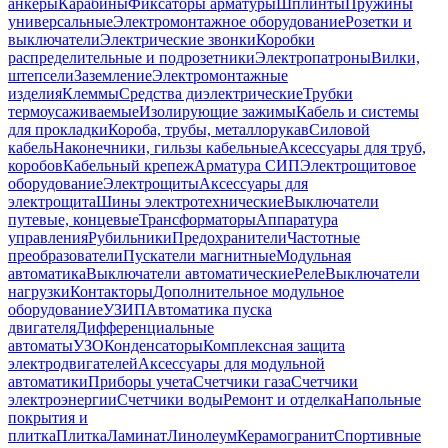
анкеры
Карабины
Фиксаторы арматуры
Шплинты
Пружины
универсальные
Электромонтажное оборудование
Розетки и
выключатели
Электрические звонки
Коробки
распределительные и подрозетники
Электропатроны
Вилки,
штепсели
Заземление
Электромонтажные
изделия
Клеммы
Средства диэлектрические
Трубки
термоусаживаемые
Изолирующие зажимы
Кабель и системы
для прокладки
Короба, трубы, металлорукав
Силовой
кабель
Наконечники, гильзы кабельные
Аксессуары для труб,
коробов
Кабельный крепеж
Арматура СИП
Электрощитовое
оборудование
Электрощиты
Аксессуары для
электрощита
Шины электротехнические
Выключатели
путевые, концевые
Трансформаторы
Аппаратура
управления
Рубильники
Предохранители
Частотные
преобразователи
Пускатели магнитные
Модульная
автоматика
Выключатели автоматические
Реле
Выключатели
нагрузки
Контакторы
Дополнительное модульное
оборудование
УЗИП
Автоматика пуска
двигателя
Дифференциальные
автоматы
УЗО
Конденсаторы
Комплексная защита
электродвигателей
Аксессуары для модульной
автоматики
Приборы учета
Счетчики газа
Счетчики
электроэнергии
Счетчики воды
Ремонт и отделка
Напольные
покрытия и
плитка
Плитка
Ламинат
Линолеум
Керамогранит
Спортивные