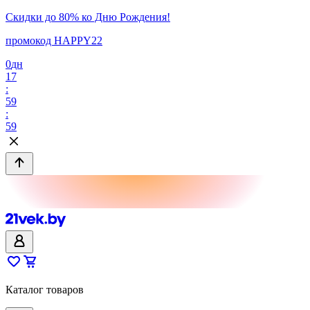
Скидки до 80% ко Дню Рождения!
промокод HAPPY22
0
дн
17
:
59
:
59
Каталог товаров