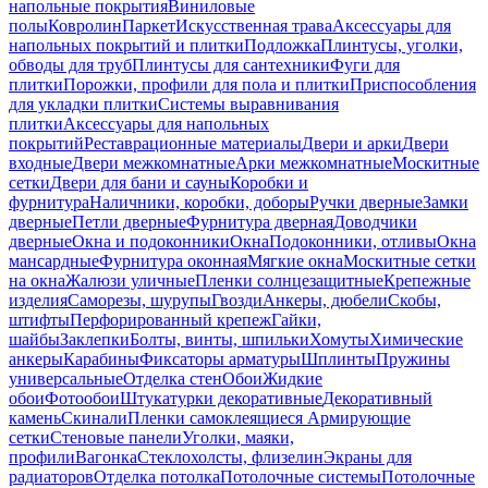
напольные покрытия
Виниловые
полы
Ковролин
Паркет
Искусственная трава
Аксессуары для
напольных покрытий и плитки
Подложка
Плинтусы, уголки,
обводы для труб
Плинтусы для сантехники
Фуги для
плитки
Порожки, профили для пола и плитки
Приспособления
для укладки плитки
Системы выравнивания
плитки
Аксессуары для напольных
покрытий
Реставрационные материалы
Двери и арки
Двери
входные
Двери межкомнатные
Арки межкомнатные
Москитные
сетки
Двери для бани и сауны
Коробки и
фурнитура
Наличники, коробки, доборы
Ручки дверные
Замки
дверные
Петли дверные
Фурнитура дверная
Доводчики
дверные
Окна и подоконники
Окна
Подоконники, отливы
Окна
мансардные
Фурнитура оконная
Мягкие окна
Москитные сетки
на окна
Жалюзи уличные
Пленки солнцезащитные
Крепежные
изделия
Саморезы, шурупы
Гвозди
Анкеры, дюбели
Скобы,
штифты
Перфорированный крепеж
Гайки,
шайбы
Заклепки
Болты, винты, шпильки
Хомуты
Химические
анкеры
Карабины
Фиксаторы арматуры
Шплинты
Пружины
универсальные
Отделка стен
Обои
Жидкие
обои
Фотообои
Штукатурки декоративные
Декоративный
камень
Скинали
Пленки самоклеящиеся
Армирующие
сетки
Стеновые панели
Уголки, маяки,
профили
Вагонка
Стеклохолсты, флизелин
Экраны для
радиаторов
Отделка потолка
Потолочные системы
Потолочные