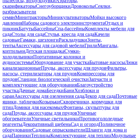
пылесосы, воздуходувки
Аэраторы,
скарификаторы
Снегоуборщики
Дровоколы
Сеялки,
разбрасыватели
семян
Минитракторы
Миникультиваторы
Мойки высокого
давления
Наборы садового электроинструмента
Отдых и
пикник
Батуты
Бассейны
Спа-бассейны
Комплекты мебели для
сада
Столы для сада
Стулья, кресла для сада
Качели
садовые
Гамаки, шезлонги
Раскладушки
Зонты,
тенты
Аксессуары для садовой мебели
Грили
Мангалы,
коптильни
Детская площадка
Сумки-
холодильники
Портативные колонки и
аудиосистемы
Оборудование для участка
Бытовые насосы
Люки
канализационные
Пруды, аксессуары для прудов
Фильтры,
насосы, стерилизаторы для прудов
Компрессоры для
прудов
Станции биологической очистки
Запчасти и
комплектующие для оборудования
Благоустройство
участка
Дачные дома
Беседки
Бани
Хозблоки и
сараи
Аксессуары для озеленения сада
Декор для сада
Почтовые
ящики, таблички
Козырьки
Скворечники, кормушки для
птиц
Домики для насекомых
Фонтаны, скульптуры для
сада
Пруды, аксессуары для прудов
Уличные
обогреватели
Уличные светильники
Противогололедные
реагенты
Декоративный щебень
Сад и огород
Поливочное
оборудование
Садовые опрыскиватели
Шланги для дома и
сада
Парники
Теплицы
Комплектующие для теплиц
Модульные