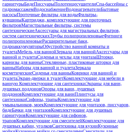
гарнитуры
Биде
Писсуары
Полотенцесушители
Спа-бассейны с
гидромассажем
Водоснабжение
Водонагреватели
Бытовые
насосы
Проточные фильтры для воды
Фильтры-
кувшины
Картриджи, комплектующие для проточных
фильтров
Магистральные фильтры, системы
сантехнические
Аксессуары для магистральных фильтров,
систем сантехнических
Трубы полипропиленовые
Фитинги
полипропиленовые
Расширительные баки,
гидроаккумуляторы
Обустройство ванной комнаты и
туалета
Мебель для ванной
Зеркала для ванной
Аксессуары для
ванной и туалета
Сиденья и чехлы для унитаза
Шторки,
карнизы для ванны
Стеклянные, пластиковые шторки для
ванны
Наборы для ванной и туалета
Зеркала
косметические
Сиденья для ванны
Коврики для ванной и
туалета
Экран-дверки в туалет
Комплектующие для мебели в
ванную
Комплектующие для сантехники
Экраны для ванн,
душевых поддонов
Опоры для ванн, душевых
поддонов
Комплектующие для ванн
Плинтусы для
сантехники
Сифоны, трапы
Комплектующие для
умывальников, моек
Комплектующие для унитазов, писсуаров,
биде
Бачки для унитазов
Комплектующие для душевых
гарнитуров
Комплектующие для сифонов,
трапов
Комплектующие для смесителей
Комплектующие для
душевых кабин, уголков
Сантехника для кухни
Кухонные
мойки
Кухонные мойки со смесителями
Смесители для