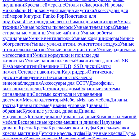
наушники
Кресла геймерские
Столы геймерские
Игровые
микрофоны
Игровая мультимедиа акустика
Аксессуары для
геймеров
Фигурки Funko Pop
Подставки для
ноутбуков
Светодиодные ленты
Лампы для мониторов
Умная
техника
Умные роботы-пылесосы
Умные телевизоры
Умные
стиральные машины
Умные чайники
Умные роботы
кулинарные
Умные вентиляторы
Умные кондиционеры
Умные
обогреватели
Умные увлажнители, очистители воздуха
Умные
отопительные котлы
Умные проветриватели
Умные радиочасы,
метеостанции
Умные кормушки и поилки для
животных
Умные напольные весы
Накопители данных
USB
Flash накопители
Внешние HDD, SSD диски
Карты
памяти
Сетевые накопители
Картридеры
Оптические
диски
Наблюдение и безопасность
Камеры
видеонаблюдения
Аксессуары для CCTV
Домофоны,
вызывные панели
Датчики для дома
Охранные системы,
сигнализации
Системы контроля и управления
доступом
Металлодетекторы
Мебель
Мягкая мебель
Диваны,
тахты
Диваны прямые
Диваны угловые
Диваны П-
образные
Кухонные уголки, диваны
Диваны
модульные
Детские диваны
Диваны садовые
Комплекты мягкой
мебели
Бескаркасные кресла-мешки и диваны
Надувные
диваны
Кресла
Кресла
Кресла-мешки и пуфы
Кресла-качалки,
кресла-маятники
Детские кресла, пуфы
Надувные кресла
Пуфы,
оттоманки
Кресла-кровати
Игровая мебель
Кресла