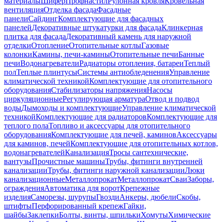
материалы
Шифер
Профнастил
Рулонная кровля
Кровельная
вентиляция
Отделка фасада
Фасадные
панели
Сайдинг
Комплектующие для фасадных
панелей
Декоративные штукатурки для фасада
Клинкерная
плитка для фасада
Декоративный камень для наружной
отделки
Отопление
Отопительные котлы
Газовые
колонки
Камины, печи-камины
Отопительные печи
Банные
печи
Водонагреватели
Радиаторы отопления, батареи
Теплый
пол
Теплые плинтусы
Системы антиобледенения
Управление
климатической техникой
Комплектующие для отопительного
оборудования
Стабилизаторы напряжения
Насосы
циркуляционные
Регулирующая арматура
Отвод и подвод
воды
Дымоходы и комплектующие
Управление климатической
техникой
Комплектующие для радиаторов
Комплектующие для
теплого пола
Топливо и аксессуары для отопительного
оборудования
Комплектующие для печей, каминов
Аксессуары
для каминов, печей
Комплектующие для отопительных котлов,
водонагревателей
Канализация
Тросы сантехнические,
вантузы
Прочистные машины
Трубы, фитинги внутренней
канализации
Трубы, фитинги наружной канализации
Люки
канализационные
Металлопрокат
Металлопрокат
Сваи
Заборы,
ограждения
Автоматика для ворот
Крепежные
изделия
Саморезы, шурупы
Гвозди
Анкеры, дюбели
Скобы,
штифты
Перфорированный крепеж
Гайки,
шайбы
Заклепки
Болты, винты, шпильки
Хомуты
Химические