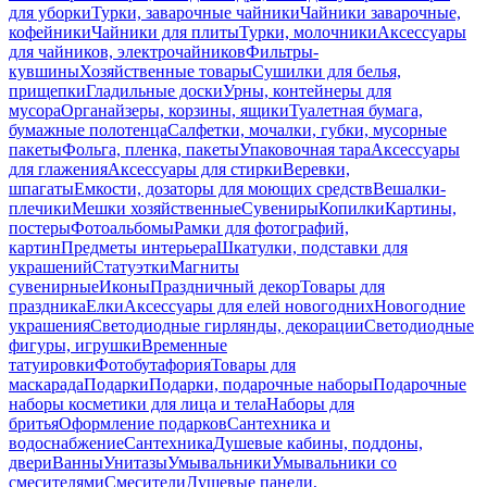
для уборки
Турки, заварочные чайники
Чайники заварочные,
кофейники
Чайники для плиты
Турки, молочники
Аксессуары
для чайников, электрочайников
Фильтры-
кувшины
Хозяйственные товары
Сушилки для белья,
прищепки
Гладильные доски
Урны, контейнеры для
мусора
Органайзеры, корзины, ящики
Туалетная бумага,
бумажные полотенца
Салфетки, мочалки, губки, мусорные
пакеты
Фольга, пленка, пакеты
Упаковочная тара
Аксессуары
для глажения
Аксессуары для стирки
Веревки,
шпагаты
Емкости, дозаторы для моющих средств
Вешалки-
плечики
Мешки хозяйственные
Сувениры
Копилки
Картины,
постеры
Фотоальбомы
Рамки для фотографий,
картин
Предметы интерьера
Шкатулки, подставки для
украшений
Статуэтки
Магниты
сувенирные
Иконы
Праздничный декор
Товары для
праздника
Елки
Аксессуары для елей новогодних
Новогодние
украшения
Светодиодные гирлянды, декорации
Светодиодные
фигуры, игрушки
Временные
татуировки
Фотобутафория
Товары для
маскарада
Подарки
Подарки, подарочные наборы
Подарочные
наборы косметики для лица и тела
Наборы для
бритья
Оформление подарков
Сантехника и
водоснабжение
Сантехника
Душевые кабины, поддоны,
двери
Ванны
Унитазы
Умывальники
Умывальники со
смесителями
Смесители
Душевые панели,