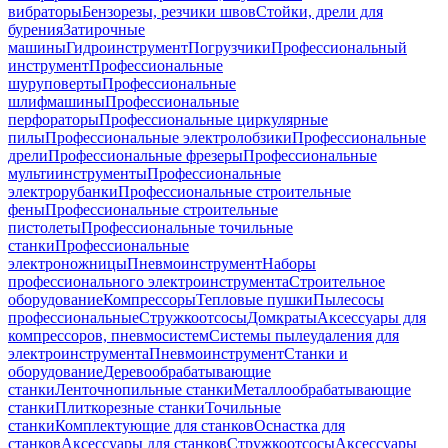
вибраторы
Бензорезы, резчики швов
Стойки, дрели для
бурения
Затирочные
машины
Гидроинструмент
Погрузчики
Профессиональный
инструмент
Профессиональные
шуруповерты
Профессиональные
шлифмашины
Профессиональные
перфораторы
Профессиональные циркулярные
пилы
Профессиональные электролобзики
Профессиональные
дрели
Профессиональные фрезеры
Профессиональные
мультиинструменты
Профессиональные
электрорубанки
Профессиональные строительные
фены
Профессиональные строительные
пистолеты
Профессиональные точильные
станки
Профессиональные
электроножницы
Пневмоинструмент
Наборы
профессионального электроинструмента
Строительное
оборудование
Компрессоры
Тепловые пушки
Пылесосы
профессиональные
Стружкоотсосы
Домкраты
Аксессуары для
компрессоров, пневмосистем
Системы пылеудаления для
электроинструмента
Пневмоинструмент
Станки и
оборудование
Деревообрабатывающие
станки
Ленточнопильные станки
Металлообрабатывающие
станки
Плиткорезные станки
Точильные
станки
Комплектующие для станков
Оснастка для
станков
Аксессуары для станков
Стружкоотсосы
Аксессуары