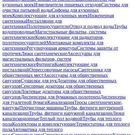
кухонных моек
Измельчители пищевых отходов
Системы для
очистки питьевой воды
Сифоны для кухонных
моек
Комплектующие для кухонных моек
Инженерная
сантехника
Инсталляции для
сантехники
Полотенцесушители
Отвод и подвод воды
Трубы
водопроводные
Магистральные фильтры, системы
сантехнические
Комплектующие для радиаторов,
полотенцесушителей
Монтажные комплекты для
сантехники
Регулирующая арматура
Системы защиты от
протечек
Люки сантехнические
Аксессуары для
магистральных фильтров, систем
сантехнических
Фитинги
Комплектующие для
инсталляций
Опрессовочные насосы
Сантехника для
общественных мест
Аксессуары для общественных
санузлов
Сушилки для рук
Дозаторы для общественных
санузлов
Сенсорные дозаторы для общественных
санузлов
Локтевые дозаторы для общественных
санузлов
Диспенсеры для бумажных полотенец
Диспенсеры
для туалетной бумаги
Канализация
Тросы сантехнические,
вантузы
Прочистные машины
Трубы, фитинги внутренней
канализации
Трубы, фитинги наружной канализации
Люки
канализационные
Теплый пол водяной
Трубы для теплого
пола
Коллекторы и комплектующие
Термостатика для теплого
пола
Автоматика для теплого
пола
Строительство
Строительные смеси и грунтовки
Клеевые