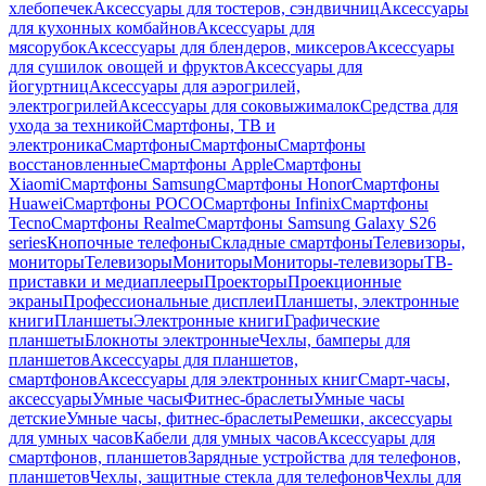
хлебопечек
Аксессуары для тостеров, сэндвичниц
Аксессуары
для кухонных комбайнов
Аксессуары для
мясорубок
Аксессуары для блендеров, миксеров
Аксессуары
для сушилок овощей и фруктов
Аксессуары для
йогуртниц
Аксессуары для аэрогрилей,
электрогрилей
Аксессуары для соковыжималок
Средства для
ухода за техникой
Смартфоны, ТВ и
электроника
Смартфоны
Смартфоны
Смартфоны
восстановленные
Смартфоны Apple
Смартфоны
Xiaomi
Смартфоны Samsung
Смартфоны Honor
Смартфоны
Huawei
Смартфоны POCO
Смартфоны Infinix
Смартфоны
Tecno
Смартфоны Realme
Смартфоны Samsung Galaxy S26
series
Кнопочные телефоны
Складные смартфоны
Телевизоры,
мониторы
Телевизоры
Мониторы
Мониторы-телевизоры
ТВ-
приставки и медиаплееры
Проекторы
Проекционные
экраны
Профессиональные дисплеи
Планшеты, электронные
книги
Планшеты
Электронные книги
Графические
планшеты
Блокноты электронные
Чехлы, бамперы для
планшетов
Аксессуары для планшетов,
смартфонов
Аксессуары для электронных книг
Смарт-часы,
аксессуары
Умные часы
Фитнес-браслеты
Умные часы
детские
Умные часы, фитнес-браслеты
Ремешки, аксессуары
для умных часов
Кабели для умных часов
Аксессуары для
смартфонов, планшетов
Зарядные устройства для телефонов,
планшетов
Чехлы, защитные стекла для телефонов
Чехлы для