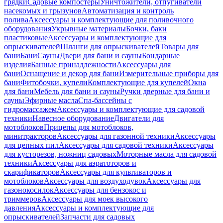
грядки
Садовые компостеры
Уничтожители, отпугиватели
насекомых и грызунов
Автоматизация и контроль
полива
Аксессуары и комплектующие для поливочного
оборудования
Укрывные материалы
Бочки, баки
пластиковые
Аксессуары и комплектующие для
опрыскивателей
Шланги для опрыскивателей
Товары для
бани
Бани
Сауны
Двери для бани и сауны
Бондарные
изделия
Банные принадлежности
Аксессуары для
бани
Оснащение и декор для бани
Измерительные приборы для
бани
Фитобочки, купели
Комплектующие для купелей
Окна
для бани
Мебель для бани и сауны
Ручки дверные для бани и
сауны
Эфирные масла
Спа-бассейны с
гидромассажем
Аксессуары и комплектующие для садовой
техники
Навесное оборудование
Двигатели для
мотоблоков
Прицепы для мотоблоков,
минитракторов
Аксессуары для газонной техники
Аксессуары
для цепных пил
Аксессуары для садовой техники
Аксессуары
для кусторезов, ножниц садовых
Моторные масла для садовой
техники
Аксессуары для аэратоторов и
скарификаторов
Аксессуары для культиваторов и
мотоблоков
Аксессуары для воздуходувок
Аксессуары для
газонокосилок
Аксессуары для бензокос и
триммеров
Аксессуары для моек высокого
давления
Аксессуары и комплектующие для
опрыскивателей
Запчасти для садовых