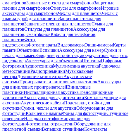
смартфонов
Защитные стекла для смартфонов
Защитные
пленки для смартфонов
Стилусы для смартфонов
Игровые
аксессуары для смартфонов
Чехлы для планшетов
Чехлы с
клавиатурой для планшетов
Защитные стекла для
планшетов
Защитные пленки для планшетов
Сумки для
планшетов
Стилусы для планшетов
Аксессуары для
планшетов, смартфонов
Кабели для телефонов,
планшетов
Фото,
видеосъемка
Фотоаппараты
Видеокамеры
Экшн-камеры
Карты
памяти
Объективы
Вспышки
Аксессуары для камер
Сумки и
чехлы для камер
Зарядные устройства, аккумуляторы для фото,
видеокамер
Аксессуары для объективов
Штативы
Цифровые
фоторамки
Аудиотехника
Мультимедиа акустика
Радиочасы,
метеостанции
Радиоприемники
Музыкальные
центры
Домашние кинотеатры
Акустические
системы
Проигрыватели виниловых пластинок
Аксессуары
для виниловых проигрывателей
Виниловые
пластинки
Инсталляционная акустика
Трансляционные
усилители
Аксессуары для аудиотехники
Комплектующие для
акустики
Акустические кабели
Подставки, стойки для
акустики
Сумки, чехлы для акустики
Оборудование для
фотостудии
Кольцевые лампы
Фоны для фотостудии
Студийное
освещение
Насадки светоформирующие для
фотостудии
Фотозонты, отражатели
Оборудование для
предметной съемки
Вспышки студийные
Комплекты