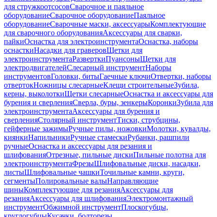
для стружкоотсосов
Сварочное и паяльное
оборудование
Сварочное оборудование
Паяльное
оборудование
Сварочные маски, аксессуары
Комплектующие
для сварочного оборудования
Аксессуары для сварки,
пайки
Оснастка для электроинструмента
Оснастка, наборы
оснастки
Насадки для граверов
Щетки для
электроинструмента
Развертки
Пуансоны
Щетки для
электродвигателей
Слесарный инструмент
Наборы
инструментов
Головки, биты
Гаечные ключи
Отвертки, наборы
отверток
Ножницы слесарные
Клещи строительные
Зубила,
керны, выколотки
Щетки слесарные
Оснастка и аксессуары для
бурения и сверления
Сверла, буры, зенкеры
Коронки
Зубила для
электроинструмента
Аксессуары для бурения и
сверления
Столярный инструмент
Тиски, струбцины,
гейферные зажимы
Ручные пилы, ножовки
Молотки, кувалды,
киянки
Напильники
Ручные стамески
Рубанки, рашпили
ручные
Оснастка и аксессуары для резания и
шлифования
Отрезные, пильные диски
Пильные полотна для
электроинструмента
Фрезы
Шлифовальные диски, насадки,
листы
Шлифовальные чашки
Точильные камни, круги,
сегменты
Полировальные валы
Направляющие
шины
Комплектующие для резания
Аксессуары для
резания
Аксессуары для шлифования
Электромонтажный
инструмент
Обжимной инструмент
Плоскогубцы,
круглогубцы
Кусачки, болторезы,