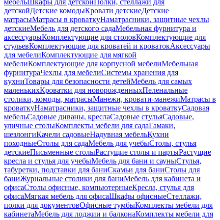
мебель
Шкафы для детской
Полки, стеллажи для
детской
Детские комоды
Кровати детские
Детские
матрасы
Матрасы в кроватку
Наматрасники, защитные чехлы
детские
Мебель для детского сада
Мебельная фурнитура и
аксессуары
Комплектующие для столов
Комплектующие для
стульев
Комплектующие для кроватей и кроваток
Аксессуары
для мебели
Комплектующие для мягкой
мебели
Комплектующие для корпусной мебели
Мебельная
фурнитура
Чехлы для мебели
Системы хранения для
кухни
Товары для безопасности детей
Мебель для самых
маленьких
Кроватки для новорожденных
Пеленальные
столики, комоды, матрасы
Манежи, кровати-манежи
Матрасы в
кроватку
Наматрасники, защитные чехлы в кроватку
Садовая
мебель
Садовые диваны, кресла
Садовые стулья
Садовые,
уличные столы
Комплекты мебели для сада
Гамаки,
шезлонги
Качели садовые
Надувная мебель
Кухни
походные
Столы для сада
Мебель для учебы
Столы, стулья
детские
Письменные столы
Растущие столы и парты
Растущие
кресла и стулья для учебы
Мебель для бани и сауны
Стулья,
табуретки, подставки для бани
Скамьи для бани
Столы для
бани
Журнальные столики для бани
Мебель для кабинета и
офиса
Столы офисные, компьютерные
Кресла, стулья для
офиса
Мягкая мебель для офиса
Шкафы офисные
Стеллажи,
полки для документов
Офисные тумбы
Комплекты мебели для
кабинета
Мебель для лоджии и балкона
Комплекты мебели для