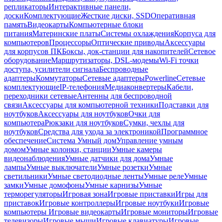
репликаторы
Интерактивные панели,
доски
Комплектующие
Жесткие диски, SSD
Оперативная
память
Видеокарты
Компьютерные блоки
питания
Материнские платы
Системы охлаждения
Корпуса для
компьютеров
Процессоры
Оптические приводы
Аксессуары
для корпусов ПК
Боксы, док-станции для накопителей
Сетевое
оборудование
Маршрутизаторы, DSL-модемы
Wi-Fi точки
доступа, усилители сигнала
Беспроводные
адаптеры
Коммутаторы
Сетевые адаптеры
Powerline
Сетевые
комплектующие
IP-телефония
Медиаконвертеры
Кабели,
переходники сетевые
Антенны для беспроводной
связи
Аксессуары для компьютерной техники
Подставки для
ноутбуков
Аксессуары для ноутбуков
Очки для
компьютера
Рюкзаки для ноутбуков
Сумки, чехлы для
ноутбуков
Средства для ухода за электроникой
Программное
обеспечение
Система Умный дом
Управление умным
домом
Умные колонки, станции
Умные камеры
видеонаблюдения
Умные датчики для дома
Умные
лампы
Умные выключатели
Умные розетки
Умные
светильники
Умные светодиодные ленты
Умные реле
Умные
замки
Умные домофоны
Умные карнизы
Умные
терморегуляторы
Игровая зона
Игровые приставки
Игры для
приставок
Игровые контроллеры
Игровые ноутбуки
Игровые
компьютеры
Игровые видеокарты
Игровые мониторы
Игровые
телевизоры
Игровые мыши
Игровые клавиатуры
Игровые