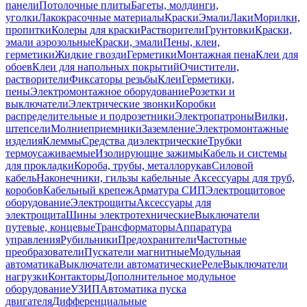
панели
Потолочные плиты
Багеты, молдинги,
уголки
Лакокрасочные материалы
Краски
Эмали
Лаки
Морилки,
пропитки
Колеры для краски
Растворители
Грунтовки
Краски,
эмали аэрозольные
Краски, эмали
Пены, клеи,
герметики
Жидкие гвозди
Герметики
Монтажная пена
Клеи для
обоев
Клеи для напольных покрытий
Очистители,
растворители
Фиксаторы резьбы
Клеи
Герметики,
пены
Электромонтажное оборудование
Розетки и
выключатели
Электрические звонки
Коробки
распределительные и подрозетники
Электропатроны
Вилки,
штепсели
Молниеприемники
Заземление
Электромонтажные
изделия
Клеммы
Средства диэлектрические
Трубки
термоусаживаемые
Изолирующие зажимы
Кабель и системы
для прокладки
Короба, трубы, металлорукав
Силовой
кабель
Наконечники, гильзы кабельные
Аксессуары для труб,
коробов
Кабельный крепеж
Арматура СИП
Электрощитовое
оборудование
Электрощиты
Аксессуары для
электрощита
Шины электротехнические
Выключатели
путевые, концевые
Трансформаторы
Аппаратура
управления
Рубильники
Предохранители
Частотные
преобразователи
Пускатели магнитные
Модульная
автоматика
Выключатели автоматические
Реле
Выключатели
нагрузки
Контакторы
Дополнительное модульное
оборудование
УЗИП
Автоматика пуска
двигателя
Дифференциальные