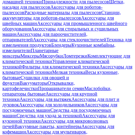
домашней техники
Принадлежности для пылесосов
Щетки,
насадки для пылесосов
Аксессуары для роботов-
пылесосов
Расходные материалы для пылесосов
Станции,
аккумуляторы для роботов-пылесосов
Аксессуары для
швейных машин
Аксессуары для промышленного швейного
оборудования
Аксессуары для стиральных и сушильных
машин
Аксессуары для пароочистителей,
отпаривателей
Аксессуары для стеклоочистителей
Техника для
измельчения продуктов
Блендеры
Кухонные комбайны,
измельчители
Планетарные
миксеры
Миксеры
Мясорубки
Ломтерезки
Комплектующие для
климатической техники
Управление климатической
техникой
Фильтры для климатической техники
Аксессуары для
климатической техники
Мелкая техника
Весы кухонные,
бытовые
Сушилки для овощей и
фруктов
Вакууматоры
Открывалки,
картофелечистки
Проращиватели семян
Маслобойки,
сепараторы бытовые
Аксессуары для крупной
техники
Аксессуары для вытяжек
Аксессуары для плит и
духовок
Аксессуары для холодильников
Аксессуары для
посудомоечных машин
Средства для посудомоечных
машин
Средства для ухода за техникой
Аксессуары для
кухонной техники
Аксессуары для микроволновых
печей
Вакуумные пакеты, контейнеры
Аксессуары для
кофемашин
Аксессуары для мультиварок,