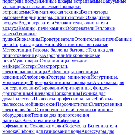
подогрева посуды
Винные шкафы встраиваемые
Вакуумные
упаковщики встраиваемые
Пароварки
встраиваемые
Климатическая техника
Вентиляторы
бытовые
Кондиционеры, сплит-системы
Охладители
воздуха
Водонагреватели
Увлажнители, очистители
воздуха
Камины, печи-камины
Обогреватели
Тепловые
завесы
Тепловые
пушки
Биокамины
Проветриватели
Отопительные печи
Банные
печи
Порталы для каминов
Вентиляторы вытяжные
Метеостанции
Газовые баллоны бытовые
Техника для
приготовления еды
Аэрогрили
Микроволновые
печи
Мультиварки
Сэндвичницы, хот-дог
мейкеры
Тостеры
Электрогрили,
электрошашлычницы
Вафельницы, орешницы,
кексницы
Хлебопечки
Ростеры, мини-печи
Йогуртницы,
мороженицы
Фризеры
Блинницы
Пароварки
Автоклавы для
консервирования
Сыроварни
Фритюрницы, фондю-
фритюрницы
Яйцеварки
Попкорницы
Техника для
дома
Пылесосы
Пылесосы профессиональные
Роботы-
пылесосы, мойщики окон
Пароочистители
Электровеники,
электрошвабры
Стеклоочистители
Стерилизационное
оборудование
Техника для приготовления
напитков
Электрочайники
Кофеварки,
кофемашины
Соковыжималки
Кофемолки
Вспениватели
молока
Сифоны для газирования воды
Аксессуары для