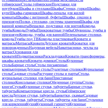
геймерские
Столы геймерские
Подставки для
ноутбуков
Шкафы и стеллажи
Шкафы
Стенки, горки
Шкафы-
купе
Шкафы-гармошки
Шкафы-пеналы для жилой
комнаты
Шкафы с витриной, буфеты
Шкафы, секции в
прихожую
Полки, стеллажи, системы хранения
Шкафы для
ванной комнаты
Вешалки, подставки для зонтов
Комоды,
тумбы
Комоды
Тумбы
Прикроватные тумбы
Обувницы, тумбы в
прихожую
Комоды, тумбы для ванной
Пеленальные столики,
комоды
Тумбы под ТВ
Комоды пластиковые
Кровати и
матрасы
Матрасы
Кровати
Детские кровати
Кроватки для
новорожденных
Надувная мебель
Наматрасники, чехлы на
матрас
Основания для
кроватей
Подматрасники
Раскладушки
Кровати-трансформеры,
шкафы-кровати
Кровати-домики
Столы
Кухонные
столы
Барные столы
Столы письменные,
компьютерные
Детские столы
Туалетные столики
Журнальные
столы
Садовые столы
Растущие столы и парты
Столы,
журнальные столики для бани
Приставные
столики
Консольные столики
Обеденные группы
Столы-
книги
Стулья
Кухонные стулья, табуреты
Барные стулья,
табуреты
Компьютерные кресла, стулья
Геймерские
кресла
Детские стулья, табуреты
Банкетки, скамьи
Садовые
кресла, стулья, табуреты
Стулья, табуреты для бани
Стульчики
для кормления
Кухня
Кухонный гарнитур
Кухонные