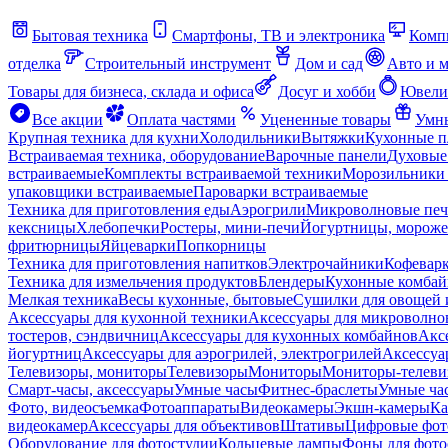
Бытовая техника
Смартфоны, ТВ и электроника
Комп
отделка
Строительный инструмент
Дом и сад
Авто и 
Товары для бизнеса, склада и офиса
Досуг и хобби
Ювели
Все акции
Оплата частями
Уцененные товары
Умны
Крупная техника для кухни
Холодильники
Вытяжки
Кухонные 
Встраиваемая техника, оборудование
Варочные панели
Духовые
встраиваемые
Комплекты встраиваемой техники
Морозильники 
упаковщики встраиваемые
Пароварки встраиваемые
Техника для приготовления еды
Аэрогрили
Микроволновые пе
кексницы
Хлебопечки
Ростеры, мини-печи
Йогуртницы, морож
фритюрницы
Яйцеварки
Попкорницы
Техника для приготовления напитков
Электрочайники
Кофевар
Техника для измельчения продуктов
Блендеры
Кухонные комбай
Мелкая техника
Весы кухонные, бытовые
Сушилки для овощей 
Аксессуары для кухонной техники
Аксессуары для микроволно
тостеров, сэндвичниц
Аксессуары для кухонных комбайнов
Акс
йогуртниц
Аксессуары для аэрогрилей, электрогрилей
Аксессуа
Телевизоры, мониторы
Телевизоры
Мониторы
Мониторы-телеви
Смарт-часы, аксессуары
Умные часы
Фитнес-браслеты
Умные ча
Фото, видеосъемка
Фотоаппараты
Видеокамеры
Экшн-камеры
Ка
видеокамер
Аксессуары для объективов
Штативы
Цифровые фот
Оборудование для фотостудии
Кольцевые лампы
Фоны для фото