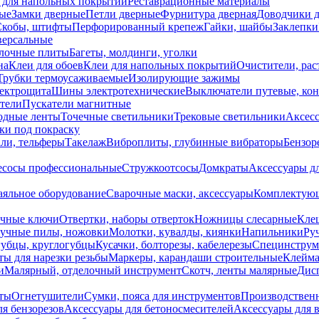
 для напольных покрытий
Реставрационные материалы
ые
Замки дверные
Петли дверные
Фурнитура дверная
Доводчики 
Скобы, штифты
Перфорированный крепеж
Гайки, шайбы
Заклепки
ерсальные
лочные плиты
Багеты, молдинги, уголки
на
Клеи для обоев
Клеи для напольных покрытий
Очистители, рас
Трубки термоусаживаемые
Изолирующие зажимы
лектрощита
Шины электротехнические
Выключатели путевые, ко
атели
Пускатели магнитные
одные ленты
Точечные светильники
Трековые светильники
Аксесс
и под покраску
ли, тельферы
Такелаж
Виброплиты, глубинные вибраторы
Бензор
сосы профессиональные
Стружкоотсосы
Домкраты
Аксессуары д
аяльное оборудование
Сварочные маски, аксессуары
Комплектующ
ечные ключи
Отвертки, наборы отверток
Ножницы слесарные
Кле
учные пилы, ножовки
Молотки, кувалды, киянки
Напильники
Ру
убцы, круглогубцы
Кусачки, болторезы, кабелерезы
Специнструм
ы для нарезки резьбы
Маркеры, карандаши строительные
Клейма
и
Малярный, отделочный инструмент
Скотч, ленты малярные
Дисп
иты
Огнетушители
Сумки, пояса для инструментов
Производствен
я бензорезов
Аксессуары для бетоносмесителей
Аксессуары для 