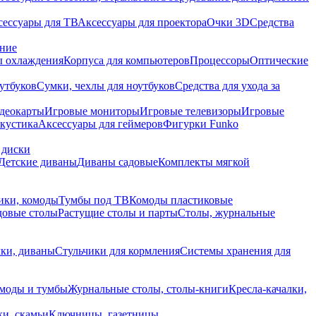
сессуары для ТВ
Аксессуары для проектора
Очки 3D
Средства
ание
 охлаждения
Корпуса для компьютеров
Процессоры
Оптические
утбуков
Сумки, чехлы для ноутбуков
Средства для ухода за
деокарты
Игровые мониторы
Игровые телевизоры
Игровые
акустика
Аксессуары для геймеров
Фигурки Funko
 диски
Детские диваны
Диваны садовые
Комплекты мягкой
ики, комоды
Тумбы под ТВ
Комоды пластиковые
довые столы
Растущие столы и парты
Столы, журнальные
ки, диваны
Стульчики для кормления
Системы хранения для
моды и тумбы
Журнальные столы, столы-книги
Кресла-качалки,
ки, скамьи
Ключницы, газетницы