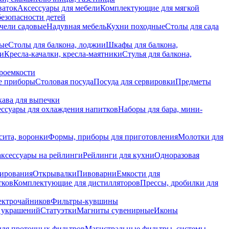
ваток
Аксессуары для мебели
Комплектующие для мягкой
безопасности детей
чели садовые
Надувная мебель
Кухни походные
Столы для сада
вые
Столы для балкона, лоджии
Шкафы для балкона,
ии
Кресла-качалки, кресла-маятники
Стулья для балкона,
роемкости
е приборы
Столовая посуда
Посуда для сервировки
Предметы
укава для выпечки
ссуары для охлаждения напитков
Наборы для бара, мини-
сита, воронки
Формы, приборы для приготовления
Молотки для
аксессуары на рейлинги
Рейлинги для кухни
Одноразовая
вирования
Открывалки
Пивоварни
Емкости для
тков
Комплектующие для дистилляторов
Прессы, дробилки для
лектрочайников
Фильтры-кувшины
я украшений
Статуэтки
Магниты сувенирные
Иконы
ля проточных фильтров
Магистральные фильтры, системы