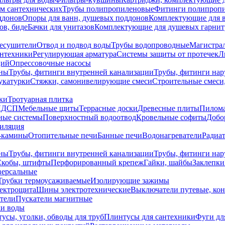
ем сантехнических
Трубы полипропиленовые
Фитинги полипроп
ддонов
Опоры для ванн, душевых поддонов
Комплектующие для 
ов, биде
Бачки для унитазов
Комплектующие для душевых гарнит
есушители
Отвод и подвод воды
Трубы водопроводные
Магистрал
антехники
Регулирующая арматура
Системы защиты от протечек
Л
ций
Опрессовочные насосы
ны
Трубы, фитинги внутренней канализации
Трубы, фитинги на
катурки
Стяжки, самонивелирующие смеси
Строительные смеси,
ки
Тротуарная плитка
ЛДСП
Мебельные щиты
Террасные доски
Древесные плиты
Пилом
ные системы
Поверхностный водоотвод
Кровельные софиты
Добо
тиляция
-камины
Отопительные печи
Банные печи
Водонагреватели
Радиат
ны
Трубы, фитинги внутренней канализации
Трубы, фитинги на
Скобы, штифты
Перфорированный крепеж
Гайки, шайбы
Заклепки
ерсальные
Трубки термоусаживаемые
Изолирующие зажимы
лектрощита
Шины электротехнические
Выключатели путевые, ко
атели
Пускатели магнитные
ки воды
усы, уголки, обводы для труб
Плинтусы для сантехники
Фуги дл