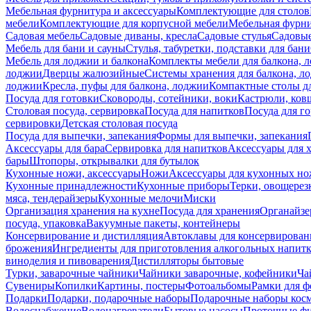
Мебельная фурнитура и аксессуары
Комплектующие для столов
мебели
Комплектующие для корпусной мебели
Мебельная фурн
Садовая мебель
Садовые диваны, кресла
Садовые стулья
Садовые
Мебель для бани и сауны
Стулья, табуретки, подставки для бани
Мебель для лоджии и балкона
Комплекты мебели для балкона, 
лоджии
Дверцы жалюзийные
Системы хранения для балкона, л
лоджии
Кресла, пуфы для балкона, лоджии
Компактные столы дл
Посуда для готовки
Сковороды, сотейники, воки
Кастрюли, ков
Столовая посуда, сервировка
Посуда для напитков
Посуда для г
сервировки
Детская столовая посуда
Посуда для выпечки, запекания
Формы для выпечки, запекания
Аксессуары для бара
Сервировка для напитков
Аксессуары для 
бары
Штопоры, открывалки для бутылок
Кухонные ножи, аксессуары
Ножи
Аксессуары для кухонных н
Кухонные принадлежности
Кухонные приборы
Терки, овощерез
мяса, тендерайзеры
Кухонные мелочи
Миски
Организация хранения на кухне
Посуда для хранения
Органайзе
посуда, упаковка
Вакуумные пакеты, контейнеры
Консервирование и дистилляция
Автоклавы для консервирован
брожения
Ингредиенты для приготовления алкогольных напит
виноделия и пивоварения
Дистилляторы бытовые
Турки, заварочные чайники
Чайники заварочные, кофейники
Ча
Сувениры
Копилки
Картины, постеры
Фотоальбомы
Рамки для ф
Подарки
Подарки, подарочные наборы
Подарочные наборы косм
Водоснабжение
Водонагреватели
Бытовые насосы
Проточные фи