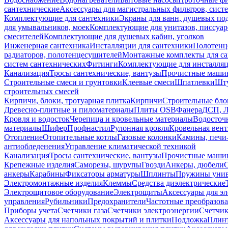
сантехнические
Аксессуары для магистральных фильтров, сист
Комплектующие для сантехники
Экраны для ванн, душевых по
для умывальников, моек
Комплектующие для унитазов, писсуар
смесителей
Комплектующие для душевых кабин, уголков
Инженерная сантехника
Инсталляции для сантехники
Полотенц
радиаторов, полотенцесушителей
Монтажные комплекты для с
систем сантехнических
Фитинги
Комплектующие для инсталля
Канализация
Тросы сантехнические, вантузы
Прочистные маши
Строительные смеси и грунтовки
Клеевые смеси
Шпатлевки
Шту
строительных смесей
Кирпичи, блоки, тротуарная плитка
Кирпичи
Строительные бло
Древесно-плитные и пиломатериалы
Плиты OSB
Фанера
ДСП, 
Кровля и водосток
Черепица и кровельные материалы
Водосточ
материалы
Шифер
Профнастил
Рулонная кровля
Кровельная вен
Отопление
Отопительные котлы
Газовые колонки
Камины, печи
антиобледенения
Управление климатической техникой
Канализация
Тросы сантехнические, вантузы
Прочистные маши
Крепежные изделия
Саморезы, шурупы
Гвозди
Анкеры, дюбели
анкеры
Карабины
Фиксаторы арматуры
Шплинты
Пружины унив
Электромонтажные изделия
Клеммы
Средства диэлектрические
Электрощитовое оборудование
Электрощиты
Аксессуары для э
управления
Рубильники
Предохранители
Частотные преобразов
Приборы учета
Счетчики газа
Счетчики электроэнергии
Счетчи
Аксессуары для напольных покрытий и плитки
Подложка
Плинт