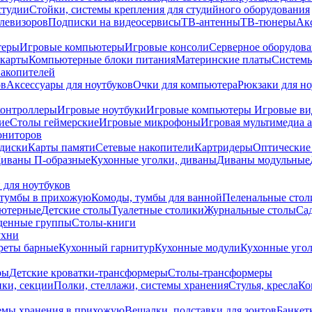
студии
Стойки, системы крепления для студийного оборудования
елевизоров
Подписки на видеосервисы
ТВ-антенны
ТВ-тюнеры
Ак
теры
Игровые компьютеры
Игровые консоли
Серверное оборудов
карты
Компьютерные блоки питания
Материнские платы
Системы
накопителей
ов
Аксессуары для ноутбуков
Очки для компьютера
Рюкзаки для но
контроллеры
Игровые ноутбуки
Игровые компьютеры
Игровые ви
ие
Столы геймерские
Игровые микрофоны
Игровая мультимедиа 
ониторов
диски
Карты памяти
Сетевые накопители
Картридеры
Оптические
иваны П-образные
Кухонные уголки, диваны
Диваны модульные
 для ноутбуков
тумбы в прихожую
Комоды, тумбы для ванной
Пеленальные стол
ьютерные
Детские столы
Туалетные столики
Журнальные столы
Са
денные группы
Столы-книги
ухни
уреты барные
Кухонный гарнитур
Кухонные модули
Кухонные угол
ры
Детские кроватки-трансформеры
Столы-трансформеры
ки, секции
Полки, стеллажи, системы хранения
Стулья, кресла
Ко
емы хранения в прихожую
Вешалки, подставки для зонтов
Банкет