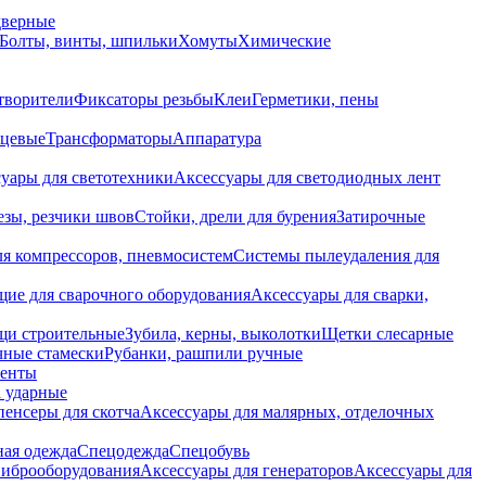
дверные
Болты, винты, шпильки
Хомуты
Химические
творители
Фиксаторы резьбы
Клеи
Герметики, пены
нцевые
Трансформаторы
Аппаратура
уары для светотехники
Аксессуары для светодиодных лент
езы, резчики швов
Стойки, дрели для бурения
Затирочные
ля компрессоров, пневмосистем
Системы пылеудаления для
ие для сварочного оборудования
Аксессуары для сварки,
щи строительные
Зубила, керны, выколотки
Щетки слесарные
чные стамески
Рубанки, рашпили ручные
енты
 ударные
енсеры для скотча
Аксессуары для малярных, отделочных
ная одежда
Спецодежда
Спецобувь
виброоборудования
Аксессуары для генераторов
Аксессуары для