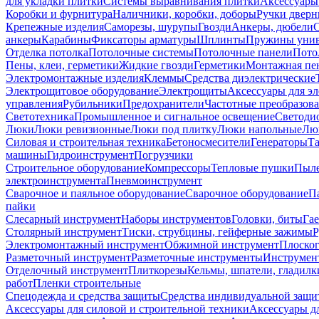
для укладки плитки
Системы выравнивания плитки
Аксессуары
Коробки и фурнитура
Наличники, коробки, доборы
Ручки дверн
Крепежные изделия
Саморезы, шурупы
Гвозди
Анкеры, дюбели
анкеры
Карабины
Фиксаторы арматуры
Шплинты
Пружины унив
Отделка потолка
Потолочные системы
Потолочные панели
Пото
Пены, клеи, герметики
Жидкие гвозди
Герметики
Монтажная пе
Электромонтажные изделия
Клеммы
Средства диэлектрические
Электрощитовое оборудование
Электрощиты
Аксессуары для э
управления
Рубильники
Предохранители
Частотные преобразов
Светотехника
Промышленное и сигнальное освещение
Светоди
Люки
Люки ревизионные
Люки под плитку
Люки напольные
Люк
Силовая и строительная техника
Бетоносмесители
Генераторы
Та
машины
Гидроинструмент
Погрузчики
Строительное оборудование
Компрессоры
Тепловые пушки
Пыле
электроинструмента
Пневмоинструмент
Сварочное и паяльное оборудование
Сварочное оборудование
П
пайки
Слесарный инструмент
Наборы инструментов
Головки, биты
Га
Столярный инструмент
Тиски, струбцины, гейферные зажимы
Р
Электромонтажный инструмент
Обжимной инструмент
Плоског
Разметочный инструмент
Разметочные инструменты
Инструмент
Отделочный инструмент
Плиткорезы
Кельмы, шпатели, гладилк
работ
Пленки строительные
Спецодежда и средства защиты
Средства индивидуальной защ
Аксессуары для силовой и строительной техники
Аксессуары дл