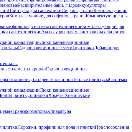
иленовые
Расширительные баки, гидроаккумуляторы
ванн
Плинтусы для сантехники
Сифоны, трапы
Комплектующие
уров
Комплектующие для сифонов, трапов
Комплектующие для
ьные фильтры, системы сантехнические
Комплектующие для
юки сантехнические
Аксессуары для магистральных фильтров,
ружной канализации
Люки канализационные
 составы
Гидроизоляционные смеси
Грунтовки
Добавки для
атериалы
рные элементы кровли
Гидроизоляционные
оры отопления, батареи
Теплый пол
Теплые плинтусы
Системы
ружной канализации
Люки канализационные
Болты, винты, шпильки
Хомуты
Химические
нцевые
Трансформаторы
Аппаратура
я плитки
Порожки, профили для пола и плитки
Приспособления