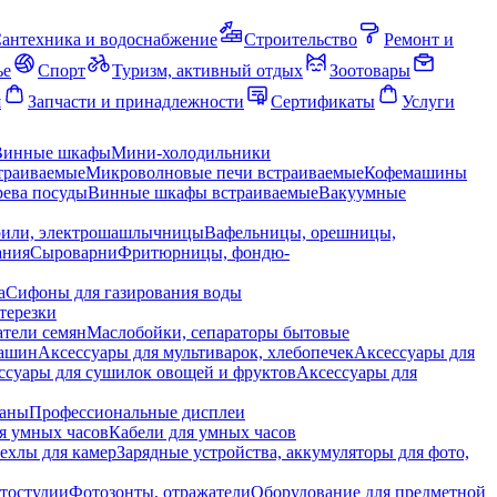
антехника и водоснабжение
Строительство
Ремонт и
ье
Спорт
Туризм, активный отдых
Зоотовары
я
Запчасти и принадлежности
Сертификаты
Услуги
Винные шкафы
Мини-холодильники
траиваемые
Микроволновые печи встраиваемые
Кофемашины
ева посуды
Винные шкафы встраиваемые
Вакуумные
рили, электрошашлычницы
Вафельницы, орешницы,
ания
Сыроварни
Фритюрницы, фондю-
а
Сифоны для газирования воды
терезки
тели семян
Маслобойки, сепараторы бытовые
машин
Аксессуары для мультиварок, хлебопечек
Аксессуары для
ссуары для сушилок овощей и фруктов
Аксессуары для
раны
Профессиональные дисплеи
я умных часов
Кабели для умных часов
ехлы для камер
Зарядные устройства, аккумуляторы для фото,
тостудии
Фотозонты, отражатели
Оборудование для предметной