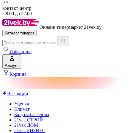
контакт-центр
с
8:00
до
22:00
Онлайн-гипермаркет 21vek.by
Каталог товаров
Избранное
Аккаунт
Корзина
Все акции
Уценка
Климат
Батуты бассейны
21vek СТРОЙ
21vek ДОМ
21vek БИЗНЕС