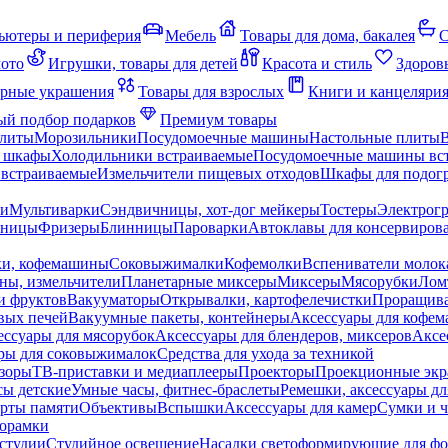
ьютеры и периферия
Мебель
Товары для дома, бакалея
С
мото
Игрушки, товары для детей
Красота и стиль
Здоров
рные украшения
Товары для взрослых
Книги и канцеляри
й подбор подарков
Премиум товары
плиты
Морозильники
Посудомоечные машины
Настольные плиты
 шкафы
Холодильники встраиваемые
Посудомоечные машины вс
встраиваемые
Измельчители пищевых отходов
Шкафы для подогр
чи
Мультиварки
Сэндвичницы, хот-дог мейкеры
Тостеры
Электрог
еницы
Фризеры
Блинницы
Пароварки
Автоклавы для консервиров
ки, кофемашины
Соковыжималки
Кофемолки
Вспениватели молок
ны, измельчители
Планетарные миксеры
Миксеры
Мясорубки
Лом
и фруктов
Вакууматоры
Открывалки, картофелечистки
Проращива
вых печей
Вакуумные пакеты, контейнеры
Аксессуары для кофе
ессуары для мясорубок
Аксессуары для блендеров, миксеров
Аксе
ры для соковыжималок
Средства для ухода за техникой
зоры
ТВ-приставки и медиаплееры
Проекторы
Проекционные эк
сы детские
Умные часы, фитнес-браслеты
Ремешки, аксессуары дл
рты памяти
Объективы
Вспышки
Аксессуары для камер
Сумки и ч
орамки
студии
Студийное освещение
Насадки светоформирующие для фо