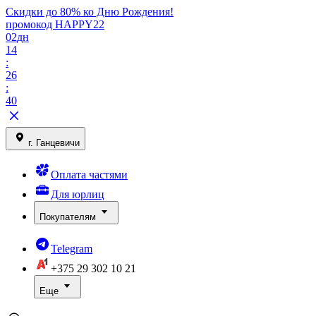
Скидки до 80% ко Дню Рождения!
промокод HAPPY22
02
дн
14
:
26
:
40
г. Ганцевичи
Оплата частями
Для юрлиц
Покупателям
Telegram
+375 29
302 10 21
Еще