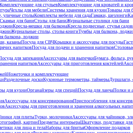
Комплектующие для стульев
Комплектующие для кроватей и кро
итура
Чехлы для мебели
Системы хранения для кухни
Товары для 
, уличные столы
Комплекты мебели для сада
Гамаки, шезлонги
Ка
Скамьи для бани
Столы для бани
Журнальные столики для бани
лоджии
Кресла-мешки для балкона
Кресла подвесные, стулья садо
оджии
Журнальные столы, столы-книги
Тумбы для балкона, лодж
я балкона, лоджии
ши, казаны
Посуда для СВЧ
Крышки и аксессуары для посуды
Гаст
орячих напитков
Посуда для подачи и хранения напитков
Столовы
Посуда для запекания
Аксессуары для выпечки
Бумага, фольга, р
хранения напитков
Аксессуары для приготовления коктейлей
Аксе
ожей
Ножеточки и комплектующие
ки
Разделочные доски
Кухонные термометры, таймеры
Дуршлаги, 
ры для кухни
Органайзеры для специй
Посуда для ланча
Полки и 
ия
Аксессуары для консервирования
Приспособления для консер
ков
Аксессуары для приготовления и хранения алкогольных напи
йники для плиты
Турки, молочники
Аксессуары для чайников, э
отографий, картин
Предметы интерьера
Шкатулки, подставки дл
етики для лица и тела
Наборы для бритья
Оформление подарков
льтры для воды
Фильтры-кувшины
Картриджи, комплектующие д