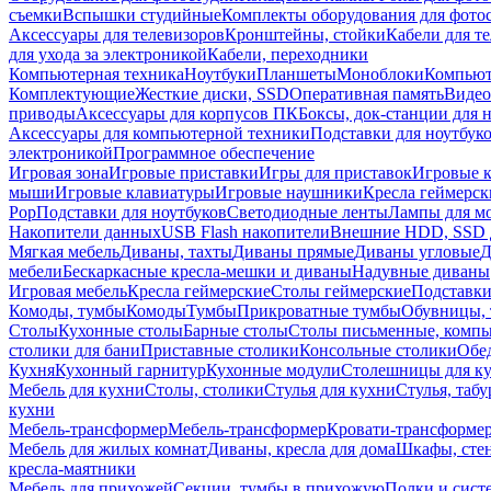
съемки
Вспышки студийные
Комплекты оборудования для фото
Аксессуары для телевизоров
Кронштейны, стойки
Кабели для т
для ухода за электроникой
Кабели, переходники
Компьютерная техника
Ноутбуки
Планшеты
Моноблоки
Компью
Комплектующие
Жесткие диски, SSD
Оперативная память
Видео
приводы
Аксессуары для корпусов ПК
Боксы, док-станции для 
Аксессуары для компьютерной техники
Подставки для ноутбук
электроникой
Программное обеспечение
Игровая зона
Игровые приставки
Игры для приставок
Игровые 
мыши
Игровые клавиатуры
Игровые наушники
Кресла геймерск
Pop
Подставки для ноутбуков
Светодиодные ленты
Лампы для м
Накопители данных
USB Flash накопители
Внешние HDD, SSD 
Мягкая мебель
Диваны, тахты
Диваны прямые
Диваны угловые
Д
мебели
Бескаркасные кресла-мешки и диваны
Надувные диваны
Игровая мебель
Кресла геймерские
Столы геймерские
Подставки
Комоды, тумбы
Комоды
Тумбы
Прикроватные тумбы
Обувницы, 
Столы
Кухонные столы
Барные столы
Столы письменные, комп
столики для бани
Приставные столики
Консольные столики
Обе
Кухня
Кухонный гарнитур
Кухонные модули
Столешницы для к
Мебель для кухни
Столы, столики
Стулья для кухни
Стулья, таб
кухни
Мебель-трансформер
Мебель-трансформер
Кровати-трансформе
Мебель для жилых комнат
Диваны, кресла для дома
Шкафы, стен
кресла-маятники
Мебель для прихожей
Секции, тумбы в прихожую
Полки и сист