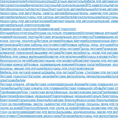
предохранители
Аудиопроцессоры
Штатные магнитолы
Кабели для автомагни
Автоэлектроника
Видеорегистраторы
Автосигнализации
GPS навигаторы
Авто
Автобезопасность
Алкотестеры
Огнетушители автомобильные
Аптечки автом
Аксессуары для авто
Чехлы, пакеты автомобильные
Чехлы, накидки для сало
автомобиле
Аксессуары для салона автомобиля
Автохолодильники
Аксессуары
Аксессуары для автоэлектроники
Комплектующие для автосигнализаций, имм
автомобильной электропроводки
Коммерческий транспорт
Коммерческий транспорт
Игрушки
Конструкторы
Игрушки на пульте управления
Интерактивные игрушки
домики
Кукольные театры
Детские музыкальные инструменты
Развивающие иг
кухни, посуда, продукты
Детское оружие
Игровые фигурки
Коллекционные фигу
ветеринара
Детские наборы инструментов
Игровые наборы, игры, игрушки
Игр
Творчество и развлечения
Настольные игры детские
Пазлы детские
Раскраски
алмазной, пиксельной вышивки детские
Детские мольберты, доски для рисов
Мебель для самых маленьких
Кроватки для младенцев
Матрасы в кроватку
Дет
безопасности детей
Комплектующие для кроваток
Комплектующие для детских
Игровая комната
Игровые, развивающие коврики
Игровые палатки
Манежи, кр
корзины, мешки для игрушек
Аксессуары для спорткомплексов
Мебель для детской комнаты
Шкафы для детской
Полки, стеллажи для детско
Детский транспорт
Каталки, качалки
Детские велосипеды двухколесные
Велоси
электромобилям
Детская одежда, обувь
Детская одежда
Школьная форма
Детская домашняя о
термобелье
Детская одежда для плавания
Детская домашняя обувь
Детская с
Парфюмерия
Духи, туалетная вода
Эфирные, косметические масла
Парфюмер
Бижутерия
Брендовые украшения
Повседневные украшения
Серьги бижутерн
бижутерии
Итальянские бренды
Китайские бренды
Французские бренды
Амери
Уход за лицом
Кремы, масла, сыворотки для лица
Тоники, лосьоны, вода для л
ухода за кожей
Приспособления для ухода за кожей
Наборы косметики для ли
Уход за волосами
Шампуни для волос
Бальзамы, кондиционеры, маски для во
инструмент
Парикмахерские аксессуары
Расчески
Аксессуары для волос
Накла