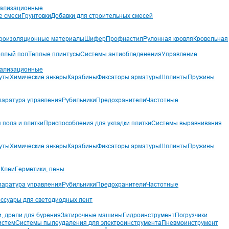
нализационные
е смеси
Грунтовки
Добавки для строительных смесей
роизоляционные материалы
Шифер
Профнастил
Рулонная кровля
Кровельная
еплый пол
Теплые плинтусы
Системы антиобледенения
Управление
нализационные
уты
Химические анкеры
Карабины
Фиксаторы арматуры
Шплинты
Пружины
паратура управления
Рубильники
Предохранители
Частотные
 пола и плитки
Приспособления для укладки плитки
Системы выравнивания
уты
Химические анкеры
Карабины
Фиксаторы арматуры
Шплинты
Пружины
ы
Клеи
Герметики, пены
паратура управления
Рубильники
Предохранители
Частотные
ессуары для светодиодных лент
, дрели для бурения
Затирочные машины
Гидроинструмент
Погрузчики
истем
Системы пылеудаления для электроинструмента
Пневмоинструмент