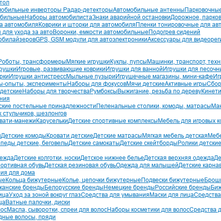
тол
мобильные инверторы
Радар-детекторы
Автомобильные антенны
Парковочны
обильные
Наборы автомобилиста
Знаки аварийной остановки
Дорожное, парко
на автомобиля
Коврики и шторки для автомобиля
Пленки тонировочные для ав
 для ухода за авто
Воронки, емкости автомобильные
Подогрев сидений
обилайзеров
GPS, GSM модули для автоэлектроники
Аксессуары для видеорег
Роботы, трансформеры
Мягкие игрушки
Куклы, пупсы
Машинки, транспорт, техн
рушки
Игровые, развивающие коврики
Игрушки для ванной
Игрушки для песоч
рки
Игрушки антистресс
Мыльные пузыри
Игрушечные магазины, мини-кафе
Иг
ы-опыты, эксперименты
Наборы для фокусов
Мячи детские
Активные игры
Сбор
 детские
Наборы для творчества
Румбоксы
Выжигание, резьба по дереву
Кинети
ания
ские постельные принадлежности
Пеленальные столики, комоды, матрасы
Ман
 стульчиков, шезлонгов
овати-манежи
Карусельки
Детские спортивные комплексы
Мебель для игровых к
й
Детские комоды
Кровати детские
Детские матрасы
Мягкая мебель детская
Мебе
педы детские, беговелы
Детские самокаты
Детские скейтборды
Ролики детски
дежда
Детские колготки, носки
Детское нижнее белье
Детская верхняя одежда
Де
портивная обувь
Детская резиновая обувь
Одежда для малышей
Детские карна
ия для дома
ые
Кольца бижутерные
Колье, цепочки бижутерные
Подвески бижутерные
Брош
канские бренды
Белорусские бренды
Немецкие бренды
Российские бренды
Биж
ица
Уход за зоной вокруг глаз
Средства для умывания
Маски для лица
Средства
ца
Ватные палочки, диски
лос
Масла, сыворотки, спреи для волос
Наборы косметики для волос
Средства д
дные волосы, пряди