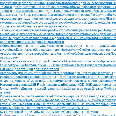
мороженицы
Фризеры
Блинницы
Пароварки
Автоклавы для консервирования
С
Техника для приготовления напитков
Электрочайники
Кофеварки, кофемашин
Техника для измельчения продуктов
Блендеры
Кухонные комбайны, измельчи
Мелкая техника
Весы кухонные, бытовые
Сушилки для овощей и фруктов
Ваку
Аксессуары для кухонной техники
Аксессуары для микроволновых печей
Вакуу
кухонных комбайнов
Аксессуары для мясорубок
Аксессуары для блендеров, м
соковыжималок
Средства для ухода за техникой
Телевизоры, мониторы
Телевизоры
Мониторы
Мониторы-телевизоры
ТВ-прист
Смарт-часы, аксессуары
Умные часы
Фитнес-браслеты
Умные часы детские
Ум
Фото, видеосъемка
Фотоаппараты
Видеокамеры
Экшн-камеры
Карты памяти
О
объективов
Штативы
Цифровые фоторамки
Оборудование для фотостудии
Кольцевые лампы
Фоны для фотостудии
Студи
студийные
Комплекты оборудования для фотостудии
Стойки, системы крепле
Аксессуары для телевизоров
Кронштейны, стойки
Кабели для телевизоров
Под
переходники
Компьютерная техника
Ноутбуки
Планшеты
Моноблоки
Компьютеры
Игровые к
Комплектующие
Жесткие диски, SSD
Оперативная память
Видеокарты
Компьют
ПК
Боксы, док-станции для накопителей
Аксессуары для компьютерной техники
Подставки для ноутбуков
Аксессуары д
Игровая зона
Игровые приставки
Игры для приставок
Игровые контроллеры
Иг
наушники
Кресла геймерские
Столы геймерские
Игровые микрофоны
Игровая м
Накопители данных
USB Flash накопители
Внешние HDD, SSD диски
Карты па
Мягкая мебель
Диваны, тахты
Диваны прямые
Диваны угловые
Диваны П-обра
диваны
Игровая мебель
Кресла геймерские
Столы геймерские
Подставки для ноутбуко
Комоды, тумбы
Комоды
Тумбы
Прикроватные тумбы
Обувницы, тумбы в прихож
Столы
Кухонные столы
Барные столы
Столы письменные, компьютерные
Детс
столики
Консольные столики
Обеденные группы
Столы-книги
Кухня
Кухонный гарнитур
Кухонные модули
Столешницы для кухни
Мебель для кухни
Столы, столики
Стулья для кухни
Стулья, табуреты барные
К