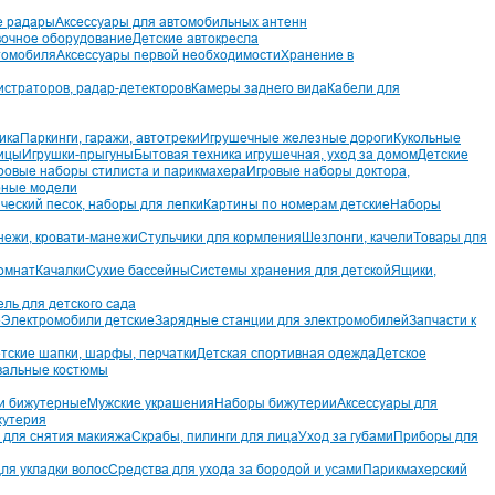
е радары
Аксессуары для автомобильных антенн
вочное оборудование
Детские автокресла
томобиля
Аксессуары первой необходимости
Хранение в
истраторов, радар-детекторов
Камеры заднего вида
Кабели для
ика
Паркинги, гаражи, автотреки
Игрушечные железные дороги
Кукольные
ницы
Игрушки-прыгуны
Бытовая техника игрушечная, уход за домом
Детские
ровые наборы стилиста и парикмахера
Игровые наборы доктора,
ные модели
ческий песок, наборы для лепки
Картины по номерам детские
Наборы
ежи, кровати-манежи
Стульчики для кормления
Шезлонги, качели
Товары для
омнат
Качалки
Сухие бассейны
Системы хранения для детской
Ящики,
ль для детского сада
е
Электромобили детские
Зарядные станции для электромобилей
Запчасти к
тские шапки, шарфы, перчатки
Детская спортивная одежда
Детское
вальные костюмы
и бижутерные
Мужские украшения
Наборы бижутерии
Аксессуары для
утерия
 для снятия макияжа
Скрабы, пилинги для лица
Уход за губами
Приборы для
ля укладки волос
Средства для ухода за бородой и усами
Парикмахерский