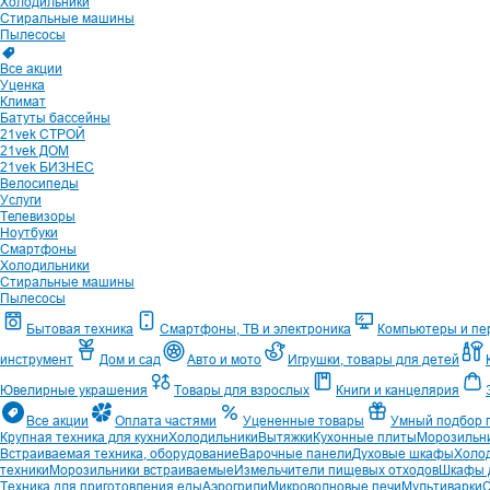
Холодильники
Стиральные машины
Пылесосы
Все акции
Уценка
Климат
Батуты бассейны
21vek СТРОЙ
21vek ДОМ
21vek БИЗНЕС
Велосипеды
Услуги
Телевизоры
Ноутбуки
Смартфоны
Холодильники
Стиральные машины
Пылесосы
Бытовая техника
Смартфоны, ТВ и электроника
Компьютеры и п
инструмент
Дом и сад
Авто и мото
Игрушки, товары для детей
Ювелирные украшения
Товары для взрослых
Книги и канцелярия
Все акции
Оплата частями
Уцененные товары
Умный подбор 
Крупная техника для кухни
Холодильники
Вытяжки
Кухонные плиты
Морозильн
Встраиваемая техника, оборудование
Варочные панели
Духовые шкафы
Холо
техники
Морозильники встраиваемые
Измельчители пищевых отходов
Шкафы д
Техника для приготовления еды
Аэрогрили
Микроволновые печи
Мультиварки
С