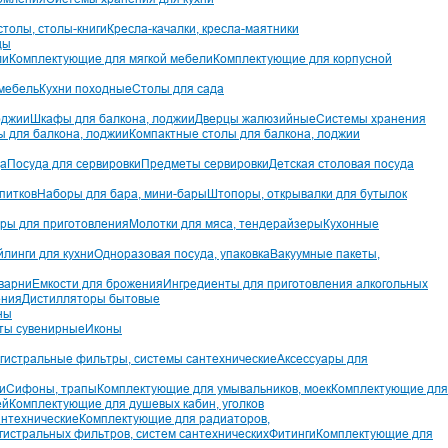
толы, столы-книги
Кресла-качалки, кресла-маятники
цы
ли
Комплектующие для мягкой мебели
Комплектующие для корпусной
мебель
Кухни походные
Столы для сада
оджии
Шкафы для балкона, лоджии
Дверцы жалюзийные
Системы хранения
ы для балкона, лоджии
Компактные столы для балкона, лоджии
да
Посуда для сервировки
Предметы сервировки
Детская столовая посуда
питков
Наборы для бара, мини-бары
Штопоры, открывалки для бутылок
ры для приготовления
Молотки для мяса, тендерайзеры
Кухонные
йлинги для кухни
Одноразовая посуда, упаковка
Вакуумные пакеты,
варни
Емкости для брожения
Ингредиенты для приготовления алкогольных
ения
Дистилляторы бытовые
ны
ты сувенирные
Иконы
гистральные фильтры, системы сантехнические
Аксессуары для
и
Сифоны, трапы
Комплектующие для умывальников, моек
Комплектующие для
ей
Комплектующие для душевых кабин, уголков
антехнические
Комплектующие для радиаторов,
гистральных фильтров, систем сантехнических
Фитинги
Комплектующие для