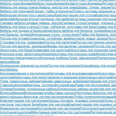
Мебель-трансформер
Мебель-трансформер
Кровати-трансформеры
Детские 
Мебель для жилых комнат
Диваны, кресла для дома
Шкафы, стенки, секции
Пол
Мебель для прихожей
Секции, тумбы в прихожую
Полки и системы хранения в
Мебельная фурнитура и аксессуары
Комплектующие для столов
Комплектующи
мебели
Мебельная фурнитура
Чехлы для мебели
Системы хранения для кухн
Садовая мебель
Садовые диваны, кресла
Садовые стулья
Садовые, уличные 
Мебель для бани и сауны
Стулья, табуретки, подставки для бани
Скамьи для 
Мебель для лоджии и балкона
Комплекты мебели для балкона, лоджии
Кресла
для балкона, лоджии
Журнальные столы, столы-книги
Тумбы для балкона, лод
Посуда для готовки
Сковороды, сотейники, воки
Кастрюли, ковши, казаны
Посу
Столовая посуда, сервировка
Посуда для напитков
Посуда для горячих напитк
Посуда для выпечки, запекания
Формы для выпечки, запекания
Посуда для за
Аксессуары для бара
Сервировка для напитков
Аксессуары для хранения напи
Кухонные ножи, аксессуары
Ножи
Аксессуары для кухонных ножей
Ножеточки 
Кухонные принадлежности
Кухонные приборы
Терки, овощерезки
Разделочные
мелочи
Миски
Организация хранения на кухне
Посуда для хранения
Органайзеры для кухни
контейнеры
Консервирование и дистилляция
Автоклавы для консервирования
Аксессуары
напитков
Аксессуары для приготовления и хранения алкогольных напитков
Ко
Турки, заварочные чайники
Чайники заварочные, кофейники
Чайники для пли
Сувениры
Копилки
Картины, постеры
Фотоальбомы
Рамки для фотографий, ка
Подарки
Подарки, подарочные наборы
Подарочные наборы косметики для лиц
Водоснабжение
Водонагреватели
Бытовые насосы
Проточные фильтры для в
магистральных фильтров, систем сантехнических
Трубы полипропиленовые
Ф
Комплектующие для сантехники
Экраны для ванн, душевых поддонов
Опоры д
унитазов, писсуаров, биде
Бачки для унитазов
Комплектующие для душевых г
Инженерная сантехника
Инсталляции для сантехники
Полотенцесушители
От
полотенцесушителей
Монтажные комплекты для сантехники
Регулирующая а