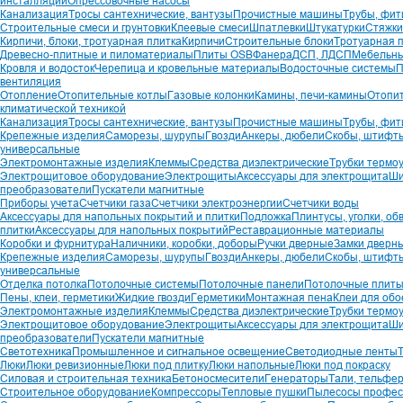
инсталляций
Опрессовочные насосы
Канализация
Тросы сантехнические, вантузы
Прочистные машины
Трубы, фит
Строительные смеси и грунтовки
Клеевые смеси
Шпатлевки
Штукатурки
Стяжки
Кирпичи, блоки, тротуарная плитка
Кирпичи
Строительные блоки
Тротуарная 
Древесно-плитные и пиломатериалы
Плиты OSB
Фанера
ДСП, ЛДСП
Мебельн
Кровля и водосток
Черепица и кровельные материалы
Водосточные системы
П
вентиляция
Отопление
Отопительные котлы
Газовые колонки
Камины, печи-камины
Отопи
климатической техникой
Канализация
Тросы сантехнические, вантузы
Прочистные машины
Трубы, фит
Крепежные изделия
Саморезы, шурупы
Гвозди
Анкеры, дюбели
Скобы, штифт
универсальные
Электромонтажные изделия
Клеммы
Средства диэлектрические
Трубки термо
Электрощитовое оборудование
Электрощиты
Аксессуары для электрощита
Ши
преобразователи
Пускатели магнитные
Приборы учета
Счетчики газа
Счетчики электроэнергии
Счетчики воды
Аксессуары для напольных покрытий и плитки
Подложка
Плинтусы, уголки, об
плитки
Аксессуары для напольных покрытий
Реставрационные материалы
Коробки и фурнитура
Наличники, коробки, доборы
Ручки дверные
Замки дверн
Крепежные изделия
Саморезы, шурупы
Гвозди
Анкеры, дюбели
Скобы, штифт
универсальные
Отделка потолка
Потолочные системы
Потолочные панели
Потолочные плит
Пены, клеи, герметики
Жидкие гвозди
Герметики
Монтажная пена
Клеи для обо
Электромонтажные изделия
Клеммы
Средства диэлектрические
Трубки термо
Электрощитовое оборудование
Электрощиты
Аксессуары для электрощита
Ши
преобразователи
Пускатели магнитные
Светотехника
Промышленное и сигнальное освещение
Светодиодные ленты
Люки
Люки ревизионные
Люки под плитку
Люки напольные
Люки под покраску
Силовая и строительная техника
Бетоносмесители
Генераторы
Тали, тельфе
Строительное оборудование
Компрессоры
Тепловые пушки
Пылесосы профес