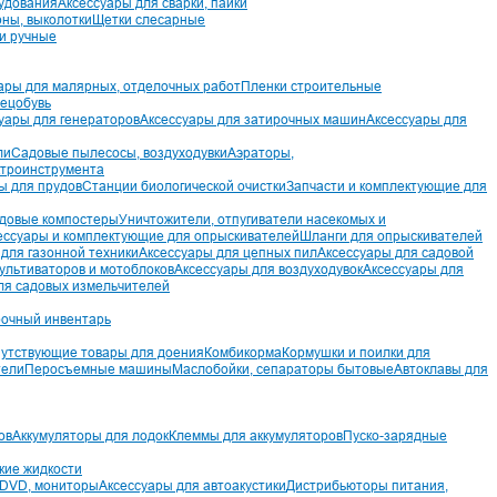
удования
Аксессуары для сварки, пайки
рны, выколотки
Щетки слесарные
и ручные
ары для малярных, отделочных работ
Пленки строительные
ецобувь
уары для генераторов
Аксессуары для затирочных машин
Аксессуары для
ли
Садовые пылесосы, воздуходувки
Аэраторы,
ктроинструмента
ы для прудов
Станции биологической очистки
Запчасти и комплектующие для
довые компостеры
Уничтожители, отпугиватели насекомых и
ессуары и комплектующие для опрыскивателей
Шланги для опрыскивателей
для газонной техники
Аксессуары для цепных пил
Аксессуары для садовой
культиваторов и мотоблоков
Аксессуары для воздуходувок
Аксессуары для
ля садовых измельчителей
очный инвентарь
утствующие товары для доения
Комбикорма
Кормушки и поилки для
тели
Перосъемные машины
Маслобойки, сепараторы бытовые
Автоклавы для
ов
Аккумуляторы для лодок
Клеммы для аккумуляторов
Пуско-зарядные
кие жидкости
 DVD, мониторы
Аксессуары для автоакустики
Дистрибьюторы питания,