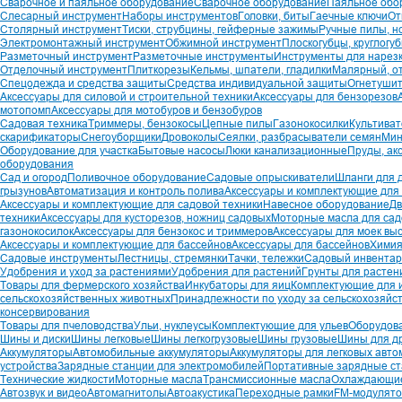
Сварочное и паяльное оборудование
Сварочное оборудование
Паяльное обо
Слесарный инструмент
Наборы инструментов
Головки, биты
Гаечные ключи
От
Столярный инструмент
Тиски, струбцины, гейферные зажимы
Ручные пилы, н
Электромонтажный инструмент
Обжимной инструмент
Плоскогубцы, круглогу
Разметочный инструмент
Разметочные инструменты
Инструменты для нарез
Отделочный инструмент
Плиткорезы
Кельмы, шпатели, гладилки
Малярный, о
Спецодежда и средства защиты
Средства индивидуальной защиты
Огнетуши
Аксессуары для силовой и строительной техники
Аксессуары для бензорезов
мотопомп
Аксессуары для мотобуров и бензобуров
Садовая техника
Триммеры, бензокосы
Цепные пилы
Газонокосилки
Культиват
скарификаторы
Снегоуборщики
Дровоколы
Сеялки, разбрасыватели семян
Мин
Оборудование для участка
Бытовые насосы
Люки канализационные
Пруды, ак
оборудования
Сад и огород
Поливочное оборудование
Садовые опрыскиватели
Шланги для 
грызунов
Автоматизация и контроль полива
Аксессуары и комплектующие для
Аксессуары и комплектующие для садовой техники
Навесное оборудование
Дв
техники
Аксессуары для кусторезов, ножниц садовых
Моторные масла для сад
газонокосилок
Аксессуары для бензокос и триммеров
Аксессуары для моек вы
Аксессуары и комплектующие для бассейнов
Аксессуары для бассейнов
Химия
Садовые инструменты
Лестницы, стремянки
Тачки, тележки
Садовый инвентар
Удобрения и уход за растениями
Удобрения для растений
Грунты для растен
Товары для фермерского хозяйства
Инкубаторы для яиц
Комплектующие для 
сельскохозяйственных животных
Принадлежности по уходу за сельскохозяй
консервирования
Товары для пчеловодства
Ульи, нуклеусы
Комплектующие для ульев
Оборудова
Шины и диски
Шины легковые
Шины легкогрузовые
Шины грузовые
Шины для д
Аккумуляторы
Автомобильные аккумуляторы
Аккумуляторы для легковых авт
устройства
Зарядные станции для электромобилей
Портативные зарядные с
Технические жидкости
Моторные масла
Трансмиссионные масла
Охлаждающие
Автозвук и видео
Автомагнитолы
Автоакустика
Переходные рамки
FM-модулят