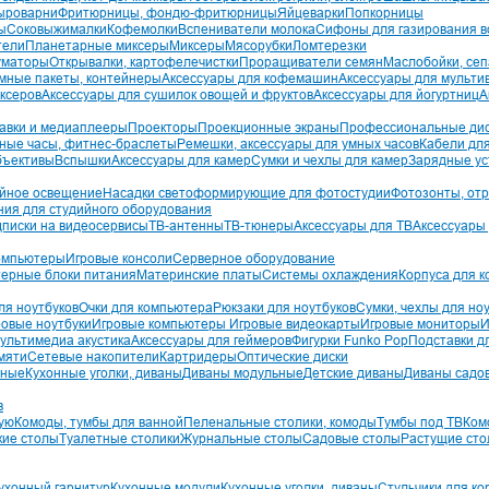
ыроварни
Фритюрницы, фондю-фритюрницы
Яйцеварки
Попкорницы
ы
Соковыжималки
Кофемолки
Вспениватели молока
Сифоны для газирования 
тели
Планетарные миксеры
Миксеры
Мясорубки
Ломтерезки
уматоры
Открывалки, картофелечистки
Проращиватели семян
Маслобойки, се
мные пакеты, контейнеры
Аксессуары для кофемашин
Аксессуары для мультив
иксеров
Аксессуары для сушилок овощей и фруктов
Аксессуары для йогуртниц
А
авки и медиаплееры
Проекторы
Проекционные экраны
Профессиональные ди
ные часы, фитнес-браслеты
Ремешки, аксессуары для умных часов
Кабели для
бъективы
Вспышки
Аксессуары для камер
Сумки и чехлы для камер
Зарядные ус
йное освещение
Насадки светоформирующие для фотостудии
Фотозонты, от
ния для студийного оборудования
писки на видеосервисы
ТВ-антенны
ТВ-тюнеры
Аксессуары для ТВ
Аксессуары
омпьютеры
Игровые консоли
Серверное оборудование
ерные блоки питания
Материнские платы
Системы охлаждения
Корпуса для 
ля ноутбуков
Очки для компьютера
Рюкзаки для ноутбуков
Сумки, чехлы для но
ровые ноутбуки
Игровые компьютеры
Игровые видеокарты
Игровые мониторы
И
ультимедиа акустика
Аксессуары для геймеров
Фигурки Funko Pop
Подставки д
мяти
Сетевые накопители
Картридеры
Оптические диски
зные
Кухонные уголки, диваны
Диваны модульные
Детские диваны
Диваны садо
в
ую
Комоды, тумбы для ванной
Пеленальные столики, комоды
Тумбы под ТВ
Ком
кие столы
Туалетные столики
Журнальные столы
Садовые столы
Растущие сто
ухонный гарнитур
Кухонные модули
Кухонные уголки, диваны
Стульчики для к