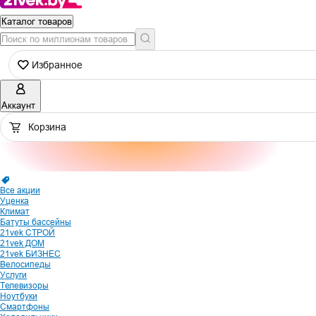
Каталог товаров
Избранное
Аккаунт
Корзина
Все акции
Уценка
Климат
Батуты бассейны
21vek СТРОЙ
21vek ДОМ
21vek БИЗНЕС
Велосипеды
Услуги
Телевизоры
Ноутбуки
Смартфоны