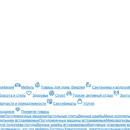
ериферия
Мебель
Товары для дома, бакалея
Сантехника и водосн
Красота и стиль
Здоровье
Спорт
Туризм, активный отдых
Зоото
Запчасти и принадлежности
Сертификаты
Услуги
подарков
Премиум товары
ики
Посудомоечные машины
Настольные плиты
Винные шкафы
Мини-холодиль
дильники встраиваемые
Посудомоечные машины встраиваемые
Микроволновы
ля подогрева посуды
Винные шкафы встраиваемые
Вакуумные упаковщики в
эндвичницы, хот-дог мейкеры
Тостеры
Электрогрили, электрошашлычницы
Ва