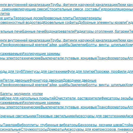
инги внутренней канализации
Трубы, фитинги наружной канализации
Люки ка
, самонивелирующие смеси
Строительные смеси, составы
Гидроизоляционны
плитка
ые щиты
Террасные доски
Древесные плиты
Пиломатериалы
оверхностный водоотвод
Кровельные софиты
Доборные элементы кровли
Гид
тельные печи
Банные печи
Водонагреватели
Радиаторы отопления, батареи
Т
инги внутренней канализации
Трубы, фитинги наружной канализации
Люки ка
ы
Перфорированный крепеж
Гайки, шайбы
Заклепки
Болты, винты, шпильки
Хом
усаживаемые
Изолирующие зажимы
ны электротехнические
Выключатели путевые, концевые
Трансформаторы
Ап
воды для труб
Плинтусы для сантехники
Фуги для плитки
Порожки, профили для
ые
Петли дверные
Фурнитура дверная
Доводчики дверные
ы
Перфорированный крепеж
Гайки, шайбы
Заклепки
Болты, винты, шпильки
Хом
ы
Багеты, молдинги, уголки
ев
Клеи для напольных покрытий
Очистители, растворители
Фиксаторы резьб
усаживаемые
Изолирующие зажимы
ны электротехнические
Выключатели путевые, концевые
Трансформаторы
Ап
Точечные светильники
Трековые светильники
Аксессуары для светотехники
Акс
ры
Такелаж
Виброплиты, глубинные вибраторы
Бензорезы, резчики швов
Стойки
сиональные
Стружкоотсосы
Домкраты
Аксессуары для компрессоров, пневмос