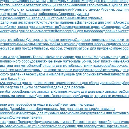
рудование
Сварочные маски, аксессуары
Комплектующие для сварочного обор
вертки, наборы отверток
Ножницы слесарные
Клещи строительные
Зубила, ке
ожовки
Молотки, кувалды, киянки
Напильники
Ручные стамески
Рубанки, рашпил
бцы
Кусачки, болторезы, кабелерезы
Специнструменты
ки резьбы
Маркеры, карандаши строительные
Клейма ударные
тделочный инструмент
Скотч, ленты малярные
Диспенсеры для скотча
Аксессу
тели
Сумки, пояса для инструментов
Производственная одежда
Спецодежда
Сп
Аксессуары для бетоносмесителей
Аксессуары для виброоборудования
Аксесс
оры, мотоблоки
Кусторезы, садовые ножницы
Садовые, кормовые измельчите
итракторы
Миникультиваторы
Мойки высокого давления
Наборы садового эле
сессуары для прудов
Фильтры, насосы, стерилизаторы для прудов
Компрессор
дома и сада
Парники
Теплицы
Комплектующие для теплиц
Модульные грядки
Са
 поливочного оборудования
Укрывные материалы
Бочки, баки пластиковые
Акс
игатели для мотоблоков
Прицепы для мотоблоков, минитракторов
Аксессуары 
овой техники
Аксессуары для аэратоторов и скарификаторов
Аксессуары для 
сокого давления
Аксессуары и комплектующие для опрыскивателей
Запчасти д
 для бассейнов
ь
Аксессуары для садового инвентаря
Аксессуары для сбора урожая
Снегоубор
ий
Средства защиты растений
Изделия для рассады
инкубаторов
Доильные аппараты
Комплектующие для доильных аппаратов
Соп
ственными животными
Курятники
Электропастухи
Садовые, кормовые измельчи
ние для переработки меда и воска
Инвентарь пчеловода
рифта
Диски
Мотошины
Квадрошины
Центровочные кольца
Автокамеры
омобилей
Аккумуляторы для грузовых автомобилей
Аккумуляторы для мотоцикл
танции
Солнечные панели
 жидкости
Присадки
Индустриальные масла
Тормозные жидкости
Гидравличес
оры
Автомобильные усилители
Комплектующие для автоакустики
Портативные