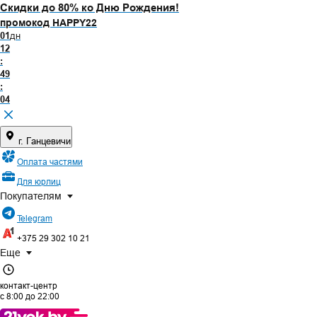
Скидки до 80% ко Дню Рождения!
промокод HAPPY22
01
дн
12
:
49
:
04
г. Ганцевичи
Оплата частями
Для юрлиц
Покупателям
Telegram
+375 29
302 10 21
Еще
контакт-центр
с
8:00
до
22:00