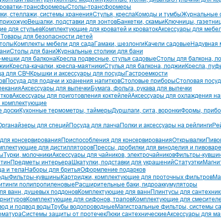
кроватки-трансформеры
Столы-трансформеры
ки, стеллажи, системы хранения
Стулья, кресла
Комоды и тумбы
Журнальные с
 прихожую
Вешалки, подставки для зонтов
Банкетки, скамьи
Ключницы, газетни
е для стульев
Комплектующие для кроватей и кроваток
Аксессуары для мебе
и
Товары для безопасности детей
столы
Комплекты мебели для сада
Гамаки, шезлонги
Качели садовые
Надувная 
бани
Столы для бани
Журнальные столики для бани
-мешки для балкона
Кресла подвесные, стулья садовые
Столы для балкона, л
жии
Кресла-качалки, кресла-маятники
Стулья для балкона, лоджии
Кресла, пуф
да для СВЧ
Крышки и аксессуары для посуды
Гастроемкости
ов
Посуда для подачи и хранения напитков
Столовые приборы
Столовая посу
пекания
Аксессуары для выпечки
Бумага, фольга, рукава для выпечки
тков
Аксессуары для приготовления коктейлей
Аксессуары для охлаждения на
и комплектующие
 доски
Кухонные термометры, таймеры
Дуршлаги, сита, воронки
Формы, прибо
Органайзеры для специй
Посуда для ланча
Полки и аксессуары на рейлинги
Ре
 для консервирования
Приспособления для консервирования
Открывалки
Пиво
мплектующие для дистилляторов
Прессы, дробилки для виноделия и пивовар
ты
Турки, молочники
Аксессуары для чайников, электрочайников
Фильтры-кувши
ртин
Предметы интерьера
Шкатулки, подставки для украшений
Статуэтки
Магни
а и тела
Наборы для бритья
Оформление подарков
оды
Фильтры-кувшины
Картриджи, комплектующие для проточных фильтров
Ма
итинги полипропиленовые
Расширительные баки, гидроаккумуляторы
ля ванн, душевых поддонов
Комплектующие для ванн
Плинтусы для сантехник
арнитуров
Комплектующие для сифонов, трапов
Комплектующие для смесител
вод и подвод воды
Трубы водопроводные
Магистральные фильтры, системы с
рматура
Системы защиты от протечек
Люки сантехнические
Аксессуары для ма