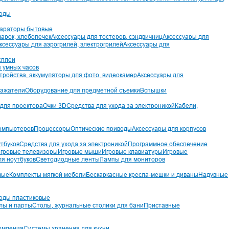
воды
параторы бытовые
арок, хлебопечек
Аксессуары для тостеров, сэндвичниц
Аксессуары для
ксессуары для аэрогрилей, электрогрилей
Аксессуары для
сплеи
 умных часов
тройства, аккумуляторы для фото, видеокамер
Аксессуары для
ражатели
Оборудование для предметной съемки
Вспышки
 для проектора
Очки 3D
Средства для ухода за электроникой
Кабели,
компьютеров
Процессоры
Оптические приводы
Аксессуары для корпусов
утбуков
Средства для ухода за электроникой
Программное обеспечение
гровые телевизоры
Игровые мыши
Игровые клавиатуры
Игровые
ля ноутбуков
Светодиодные ленты
Лампы для мониторов
вые
Комплекты мягкой мебели
Бескаркасные кресла-мешки и диваны
Надувные
оды пластиковые
лы и парты
Столы, журнальные столики для бани
Приставные
ормления
Системы хранения для кухни