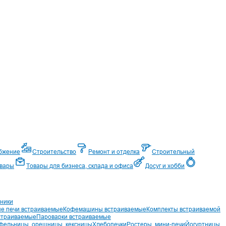
абжение
Строительство
Ремонт и отделка
Строительный
вары
Товары для бизнеса, склада и офиса
Досуг и хобби
ники
е печи встраиваемые
Кофемашины встраиваемые
Комплекты встраиваемой
страиваемые
Пароварки встраиваемые
фельницы, орешницы, кексницы
Хлебопечки
Ростеры, мини-печи
Йогуртницы,