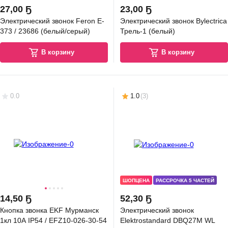
27
,
00 Ҕ
23
,
00 Ҕ
ОПЦЕНА
Электрический звонок Feron E-
Электрический звонок Bylectrica
0
,
55 Ҕ
373 / 23686 (белый/серый)
Трель-1 (белый)
зетка с рамкой Systeme (Schneider) Electric Glossa GSL000143 с
землением + GSL000101 (белый/белый)
В корзину
В корзину
В корзину
5.0
(
10
)
0.0
1.0
(
3
)
ОПЦЕНА
1
,
35 Ҕ
ШОПЦЕНА
РАССРОЧКА 5 ЧАСТЕЙ
зетка с рамкой Systeme (Schneider) Electric AtlasDesign ATN001041 +
N001001 (карбон/карбон)
14
,
50 Ҕ
52
,
30 Ҕ
Кнопка звонка EKF Мурманск
Электрический звонок
В корзину
1кл 10А IP54 / EFZ10-026-30-54
Elektrostandard DBQ27M WL
5.0
(
10
)