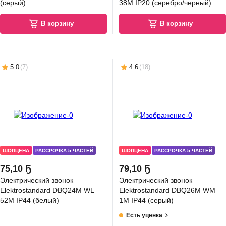
(серый)
38M IP20 (серебро/черный)
В корзину
В корзину
5.0
(
7
)
4.6
(
18
)
ОПЦЕНА
13 Ҕ
зетка с рамкой Systeme (Schneider) Electric AtlasDesign ATN000141 +
N000101 (белый/белый)
В корзину
ШОПЦЕНА
РАССРОЧКА 5 ЧАСТЕЙ
ШОПЦЕНА
РАССРОЧКА 5 ЧАСТЕЙ
75
,
10 Ҕ
79
,
10 Ҕ
Электрический звонок
Электрический звонок
Elektrostandard DBQ24M WL
Elektrostandard DBQ26M WM
52M IP44 (белый)
1M IP44 (серый)
Есть уценка