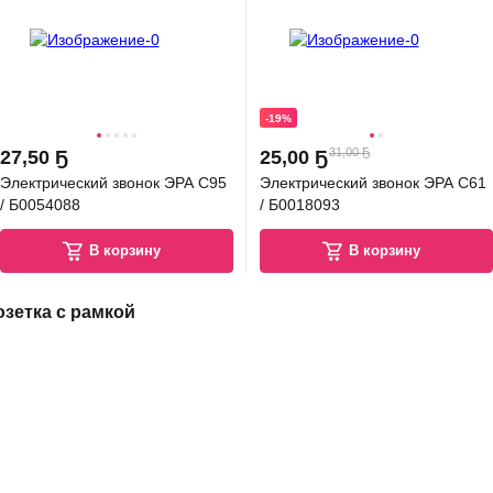
75 Ҕ
зетка Bylectrica РА16-297 (черный)
-19%
В корзину
31,00 Ҕ
27
,
50 Ҕ
25
,
00 Ҕ
4.2
(
5
)
Электрический звонок ЭРА C95
Электрический звонок ЭРА C61
/ Б0054088
/ Б0018093
В корзину
В корзину
озетка с рамкой
4.8
(
46
)
00 Ҕ
ключатель Bylectrica А14-116 / 2.112653 (белый)
В корзину
5.0
(
3
)