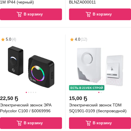
1M IP44 (черный)
BLNZA000011
В корзину
В корзину
5.0
(
4
)
4.0
(
12
)
ЕСТЬ В 21VEK СТРОЙ
22
,
50 Ҕ
15
,
00 Ҕ
Электрический звонок ЭРА
Электрический звонок TDM
Polycolor C100 / Б0069996
SQ1901-0109 (беспроводной)
В корзину
В корзину