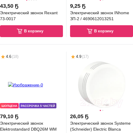
43
,
50 Ҕ
9
,
25 Ҕ
Электрический звонок Rexant
Электрический звонок INhome
73-0017
ЗП-2 / 4690612013251
В корзину
В корзину
4.6
(
18
)
4.9
(
17
)
ШОПЦЕНА
РАССРОЧКА 5 ЧАСТЕЙ
79
,
10 Ҕ
26
,
05 Ҕ
Электрический звонок
Электрический звонок Systeme
Elektrostandard DBQ26M WM
(Schneider) Electric Blanca