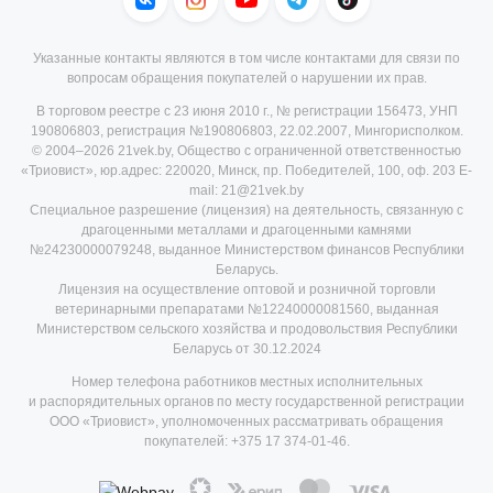
Указанные контакты являются в том числе контактами для связи по
вопросам обращения покупателей о нарушении их прав.
В торговом реестре с 23 июня 2010 г., № регистрации 156473, УНП
190806803, регистрация №190806803, 22.02.2007, Мингорисполком.
© 2004–2026 21vek.by, Общество с ограниченной ответственностью
«Триовист», юр.адрес: 220020, Минск, пр. Победителей, 100, оф. 203 E-
mail: 21@21vek.by
Специальное разрешение (лицензия) на деятельность, связанную с
драгоценными металлами и драгоценными камнями
№24230000079248, выданное Министерством финансов Республики
Беларусь.
Лицензия на осуществление оптовой и розничной торговли
ветеринарными препаратами №12240000081560, выданная
Министерством сельского хозяйства и продовольствия Республики
Беларусь от 30.12.2024
Номер телефона работников местных исполнительных
и распорядительных органов по месту государственной регистрации
ООО «Триовист», уполномоченных рассматривать обращения
покупателей:
+375 17 374-01-46.