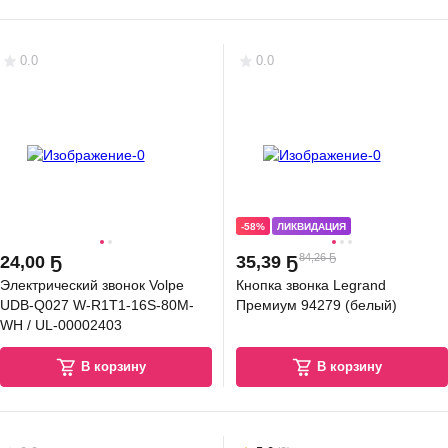
0.0
0.0
6
,
34 Ҕ
зетка с рамкой Systeme (Schneider) Electric AtlasDesign ATN440146 +
N440101 (белый/белый)
В корзину
5.0
(
10
)
-58%
ЛИКВИДАЦИЯ
84,26 Ҕ
24
,
00 Ҕ
35
,
39 Ҕ
Электрический звонок Volpe
Кнопка звонка Legrand
UDB-Q027 W-R1T1-16S-80M-
Премиум 94279 (белый)
WH / UL-00002403
В корзину
В корзину
ОПЦЕНА
1
,
94 Ҕ
зетка с рамкой Systeme (Schneider) Electric Glossa GSL000145 +
L000101 (белый/белый)