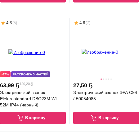
5.0
(
8
)
4.6
(
5
)
4.6
(
7
)
79 Ҕ
зетка Systeme (Schneider) Electric Blanca BLNRA010111
В корзину
-47%
РАССРОЧКА 5 ЧАСТЕЙ
4.8
(
22
)
120,20 Ҕ
63
,
99 Ҕ
27
,
50 Ҕ
Электрический звонок
Электрический звонок ЭРА C94
Elektrostandard DBQ23M WL
/ Б0054085
52M IP44 (черный)
В корзину
В корзину
56 Ҕ