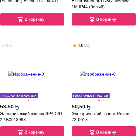
(Schneider) Electric A1-04-011-I
Elektrostandard DBQ26M WM
1M IP44 (белый)
В корзину
В корзину
2
,
59 Ҕ
зетка Systeme (Schneider) Electric Blanca BLNRA011211
0.0
4.8
(
34
)
В корзину
4.9
(
18
)
РАССРОЧКА 5 ЧАСТЕЙ
РАССРОЧКА 5 ЧАСТЕЙ
53
,
50 Ҕ
50
,
50 Ҕ
5
,
22 Ҕ
Электрический звонок ЭРА C91-
Электрический звонок Rexant
зетка Systeme (Schneider) Electric Blanca BLNRA011411
2 / Б0018998
73-0018
В корзину
В корзину
В корзину