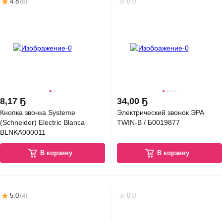
4.8
(
6
)
0.0
8
,
17 Ҕ
34
,
00 Ҕ
Кнопка звонка Systeme
Электрический звонок ЭРА
(Schneider) Electric Blanca
TWIN-B / Б0019877
BLNKA000011
В корзину
В корзину
5.0
(
4
)
0.0