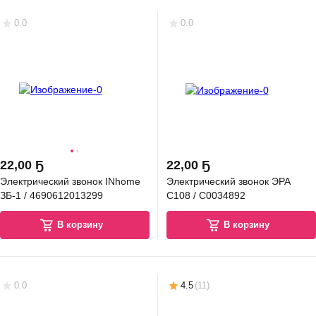
0.0
0.0
22
,
00 Ҕ
22
,
00 Ҕ
Электрический звонок INhome
Электрический звонок ЭРА
ЗБ-1 / 4690612013299
С108 / C0034892
В корзину
В корзину
0.0
4.5
(
11
)