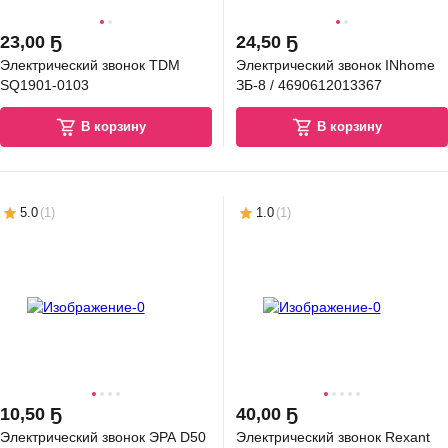
23
,
00 Ҕ
24
,
50 Ҕ
Электрический звонок TDM
Электрический звонок INhome
SQ1901-0103
ЗБ-8 / 4690612013367
ОПЦЕНА
В корзину
В корзину
7
,
64 Ҕ
зетка с рамкой Systeme (Schneider) Electric ArtGallery GAL000143 с
землением + GAL000101 (белый/белый)
В корзину
5.0
(
1
)
1.0
(
1
)
5.0
(
185
)
10
,
50 Ҕ
40
,
00 Ҕ
ОПЦЕНА
6
,
00 Ҕ
Электрический звонок ЭРА D50
Электрический звонок Rexant