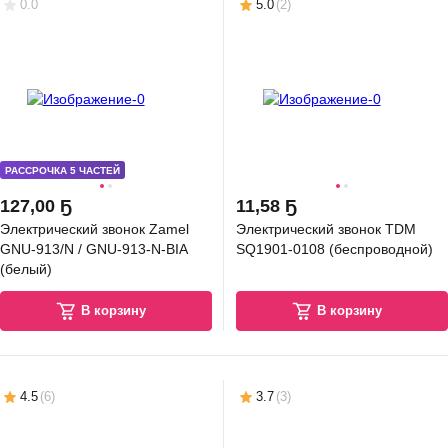
0.0
5.0
(
2
)
В корзину
4.8
(
46
)
РАССРОЧКА 5 ЧАСТЕЙ
127
,
00 Ҕ
11
,
58 Ҕ
Электрический звонок Zamel
Электрический звонок TDM
70 Ҕ
GNU-913/N / GNU-913-N-BIA
SQ1901-0108 (беспроводной)
зетка с рамкой Legrand Inspiria 673721 с заземлением + 673931 (слонова
(белый)
сть/слоновая кость)
В корзину
В корзину
В корзину
5.0
(
185
)
4.5
(
6
)
3.7
(
3
)