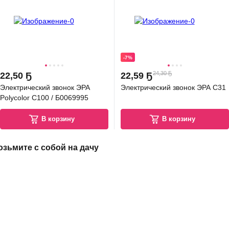
-7%
24,30 Ҕ
22
,
50 Ҕ
22
,
59 Ҕ
Электрический звонок ЭРА
Электрический звонок ЭРА C31
Polycolor C100 / Б0069995
В корзину
В корзину
озьмите с собой на дачу
5.0
(
23
)