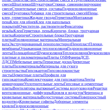
смеси
Шпатлевки
Штукатурки
Стяжки, самонивелирующие
смеси
Строительные смеси, составы
Гидроизоляционные
смеси
Грунтовки
Добавки для строительных смесей
Пены,
клеи, герметики
Жидкие гвозди
Герметики
Монтажная
пена
Клеи для обоев
Клеи для напольных
покрытий
Очистители, растворители
Фиксаторы
резьбы
Клеи
Герметики, пены
Кирпичи, блоки, тротуарная
плитка
Кирпичи
Строительные блоки
Тротуарная
плитка
Изоляционные материалы
Минеральная
вата
Экструдированный пенополистирол
Пенопласт
Пленки,
мембраны
Отражающая теплоизоляция
Гидроизоляционные
ленты
Поликарбонат
Шумоизоляция
Теплоизоляция
Звукоизоляц
плитные и пиломатериалы
Плиты OSB
Фанера
ДСП,
ЛДСП
Мебельные щиты
Террасные доски
Древесные
плиты
Пиломатериалы
Материалы для сухого
строительства
Гипсокартон
Гипсоволокнистые
листы
Цементные плиты
Профили для
гипсокартона
Комплектующие для гипсокартона
Ленты
армирующие
Уплотнительные ленты
Гипсовые и цементные
плиты
Вентиляторы вытяжные
Системы воздуховодов
Решетки
вентиляционные, диффузоры
Кровля и водосток
Черепица и
кровельные материалы
Водосточные системы
Поверхностный
водоотвод
Кровельные софиты
Доборные элементы
кровли
Гидроизоляционные