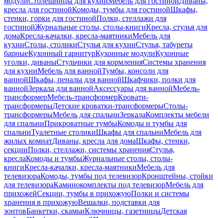
модули
Столешницы для кухни
Мебель для гостиной
Диваны,
кресла для гостиной
Комоды, тумбы для гостиной
Шкафы,
стенки, горки для гостиной
Полки, стеллажи для
гостиной
Журнальные столы, столы-книги
Кресла, стулья для
дома
Кресла-качалки, кресла-маятники
Мебель для
кухни
Столы, столики
Стулья для кухни
Стулья, табуреты
барные
Кухонный гарнитур
Кухонные модули
Кухонные
уголки, диваны
Стульчики для кормления
Системы хранения
для кухни
Мебель для ванной
Тумбы, консоли для
ванной
Шкафы, пеналы для ванной
Шкафчики, полки для
ванной
Зеркала для ванной
Аксессуары для ванной
Мебель-
трансформер
Мебель-трансформер
Кровати-
трансформеры
Детские кроватки-трансформеры
Столы-
трансформеры
Мебель для спальни
Зеркала
Комплекты мебели
для спальни
Прикроватные тумбы
Комоды и тумбы для
спальни
Туалетные столики
Шкафы для спальни
Мебель для
жилых комнат
Диваны, кресла для дома
Шкафы, стенки,
секции
Полки, стеллажи, системы хранения
Стулья,
кресла
Комоды и тумбы
Журнальные столы, столы-
книги
Кресла-качалки, кресла-маятники
Мебель для
телевизора
Комоды, тумбы под телевизор
Кронштейны, стойки
для телевизора
Каминокомплекты под телевизор
Мебель для
прихожей
Секции, тумбы в прихожую
Полки и системы
хранения в прихожую
Вешалки, подставки для
зонтов
Банкетки, скамьи
Ключницы, газетницы
Детская