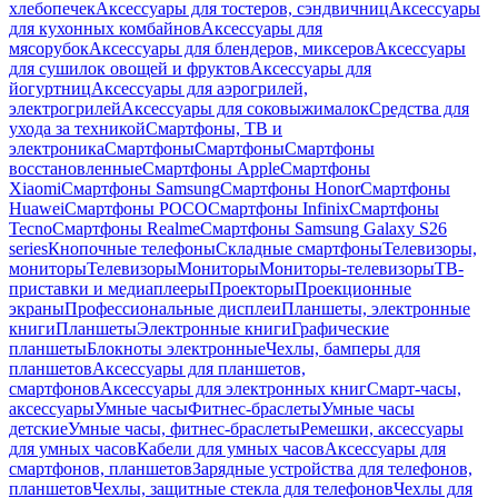
хлебопечек
Аксессуары для тостеров, сэндвичниц
Аксессуары
для кухонных комбайнов
Аксессуары для
мясорубок
Аксессуары для блендеров, миксеров
Аксессуары
для сушилок овощей и фруктов
Аксессуары для
йогуртниц
Аксессуары для аэрогрилей,
электрогрилей
Аксессуары для соковыжималок
Средства для
ухода за техникой
Смартфоны, ТВ и
электроника
Смартфоны
Смартфоны
Смартфоны
восстановленные
Смартфоны Apple
Смартфоны
Xiaomi
Смартфоны Samsung
Смартфоны Honor
Смартфоны
Huawei
Смартфоны POCO
Смартфоны Infinix
Смартфоны
Tecno
Смартфоны Realme
Смартфоны Samsung Galaxy S26
series
Кнопочные телефоны
Складные смартфоны
Телевизоры,
мониторы
Телевизоры
Мониторы
Мониторы-телевизоры
ТВ-
приставки и медиаплееры
Проекторы
Проекционные
экраны
Профессиональные дисплеи
Планшеты, электронные
книги
Планшеты
Электронные книги
Графические
планшеты
Блокноты электронные
Чехлы, бамперы для
планшетов
Аксессуары для планшетов,
смартфонов
Аксессуары для электронных книг
Смарт-часы,
аксессуары
Умные часы
Фитнес-браслеты
Умные часы
детские
Умные часы, фитнес-браслеты
Ремешки, аксессуары
для умных часов
Кабели для умных часов
Аксессуары для
смартфонов, планшетов
Зарядные устройства для телефонов,
планшетов
Чехлы, защитные стекла для телефонов
Чехлы для