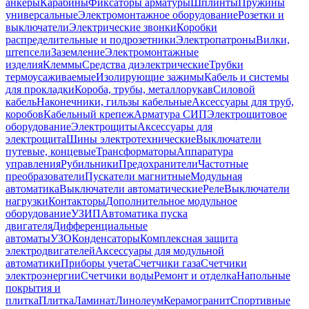
анкеры
Карабины
Фиксаторы арматуры
Шплинты
Пружины
универсальные
Электромонтажное оборудование
Розетки и
выключатели
Электрические звонки
Коробки
распределительные и подрозетники
Электропатроны
Вилки,
штепсели
Заземление
Электромонтажные
изделия
Клеммы
Средства диэлектрические
Трубки
термоусаживаемые
Изолирующие зажимы
Кабель и системы
для прокладки
Короба, трубы, металлорукав
Силовой
кабель
Наконечники, гильзы кабельные
Аксессуары для труб,
коробов
Кабельный крепеж
Арматура СИП
Электрощитовое
оборудование
Электрощиты
Аксессуары для
электрощита
Шины электротехнические
Выключатели
путевые, концевые
Трансформаторы
Аппаратура
управления
Рубильники
Предохранители
Частотные
преобразователи
Пускатели магнитные
Модульная
автоматика
Выключатели автоматические
Реле
Выключатели
нагрузки
Контакторы
Дополнительное модульное
оборудование
УЗИП
Автоматика пуска
двигателя
Дифференциальные
автоматы
УЗО
Конденсаторы
Комплексная защита
электродвигателей
Аксессуары для модульной
автоматики
Приборы учета
Счетчики газа
Счетчики
электроэнергии
Счетчики воды
Ремонт и отделка
Напольные
покрытия и
плитка
Плитка
Ламинат
Линолеум
Керамогранит
Спортивные