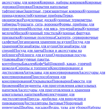
аксессуары для ковров
Коврики, наборы ковриков
Ковровые
дорожки
Циновки
Покрытия напольные
тафтинговые
Защитные, грязезащитные коврики
Кухонные
принадлежности
Кухонные приборы
Терки,
овощерезки
Разделочные доски
Кухонные термометры,
таймеры
Дуршлаги, сита, воронки
Формы, приборы для
приготовления
Молотки для мяса, тендерайзеры
Кухонные
мелочи
Миски
Кухонный текстиль
Кухонные фартуки,
прихватки
Кухонные полотенца
Скатерти, сервировочные
салфетки
Организация хранения на кухне
Посуда для
хранения
Органайзеры для кухни
Органайзеры для
специй
Посуда для ланча
Полки и аксессуары на
рейлинги
Рейлинги для кухни
Одноразовая посуда,
упаковка
Вакуумные пакеты,
контейнеры
Бакалея
Кофе
Чай
Цикорий, какао, горячий
шоколад
Сиропы и топпинги
Консервирование и
дистилляция
Автоклавы для консервирования
Аксессуары для
консервирования
Приспособления для
консервирования
Открывалки
Пивоварни
Емкости для
брожения
Ингредиенты для приготовления алкогольных
напитков
Аксессуары для приготовления и хранения
алкогольных напитков
Комплектующие для
дистилляторов
Прессы, дробилки для виноделия и
пивоварения
Дистилляторы бытовые
Уборочный
инвентарь
Швабры, насадки
Ведра, тазы для уборки
Наборы