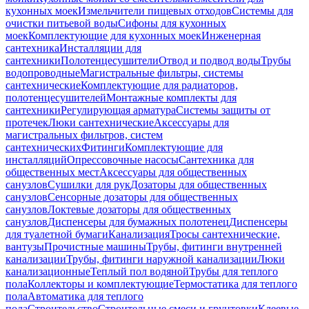
кухонных моек
Измельчители пищевых отходов
Системы для
очистки питьевой воды
Сифоны для кухонных
моек
Комплектующие для кухонных моек
Инженерная
сантехника
Инсталляции для
сантехники
Полотенцесушители
Отвод и подвод воды
Трубы
водопроводные
Магистральные фильтры, системы
сантехнические
Комплектующие для радиаторов,
полотенцесушителей
Монтажные комплекты для
сантехники
Регулирующая арматура
Системы защиты от
протечек
Люки сантехнические
Аксессуары для
магистральных фильтров, систем
сантехнических
Фитинги
Комплектующие для
инсталляций
Опрессовочные насосы
Сантехника для
общественных мест
Аксессуары для общественных
санузлов
Сушилки для рук
Дозаторы для общественных
санузлов
Сенсорные дозаторы для общественных
санузлов
Локтевые дозаторы для общественных
санузлов
Диспенсеры для бумажных полотенец
Диспенсеры
для туалетной бумаги
Канализация
Тросы сантехнические,
вантузы
Прочистные машины
Трубы, фитинги внутренней
канализации
Трубы, фитинги наружной канализации
Люки
канализационные
Теплый пол водяной
Трубы для теплого
пола
Коллекторы и комплектующие
Термостатика для теплого
пола
Автоматика для теплого
пола
Строительство
Строительные смеси и грунтовки
Клеевые