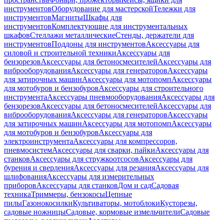
инструментов
Оборудование для мастерской
Тележки для
инструментов
Магниты
Шкафы для
инструментов
Комплектующие для инструментальных
шкафов
Стеллажи металлические
Стенды, держатели для
инструментов
Поддоны для инструментов
Аксессуары для
силовой и строительной техники
Аксессуары для
бензорезов
Аксессуары для бетоносмесителей
Аксессуары для
виброоборудования
Аксессуары для генераторов
Аксессуары
для затирочных машин
Аксессуары для мотопомп
Аксессуары
для мотобуров и бензобуров
Аксессуары для строительного
инструмента
Аксессуары пневмооборудования
Аксессуары для
бензорезов
Аксессуары для бетоносмесителей
Аксессуары для
виброоборудования
Аксессуары для генераторов
Аксессуары
для затирочных машин
Аксессуары для мотопомп
Аксессуары
для мотобуров и бензобуров
Аксессуары для
электроинструмента
Аксессуары для компрессоров,
пневмосистем
Аксессуары для сварки, пайки
Аксессуары для
станков
Аксессуары для стружкоотсосов
Аксессуары для
бурения и сверления
Аксессуары для резания
Аксессуары для
шлифования
Аксессуары для измерительных
приборов
Аксессуары для станков
Дом и сад
Садовая
техника
Триммеры, бензокосы
Цепные
пилы
Газонокосилки
Культиваторы, мотоблоки
Кусторезы,
садовые ножницы
Садовые, кормовые измельчители
Садовые