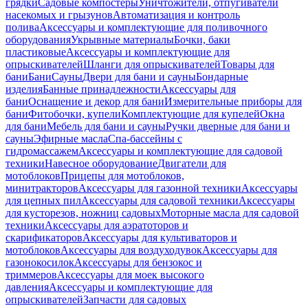
грядки
Садовые компостеры
Уничтожители, отпугиватели
насекомых и грызунов
Автоматизация и контроль
полива
Аксессуары и комплектующие для поливочного
оборудования
Укрывные материалы
Бочки, баки
пластиковые
Аксессуары и комплектующие для
опрыскивателей
Шланги для опрыскивателей
Товары для
бани
Бани
Сауны
Двери для бани и сауны
Бондарные
изделия
Банные принадлежности
Аксессуары для
бани
Оснащение и декор для бани
Измерительные приборы для
бани
Фитобочки, купели
Комплектующие для купелей
Окна
для бани
Мебель для бани и сауны
Ручки дверные для бани и
сауны
Эфирные масла
Спа-бассейны с
гидромассажем
Аксессуары и комплектующие для садовой
техники
Навесное оборудование
Двигатели для
мотоблоков
Прицепы для мотоблоков,
минитракторов
Аксессуары для газонной техники
Аксессуары
для цепных пил
Аксессуары для садовой техники
Аксессуары
для кусторезов, ножниц садовых
Моторные масла для садовой
техники
Аксессуары для аэратоторов и
скарификаторов
Аксессуары для культиваторов и
мотоблоков
Аксессуары для воздуходувок
Аксессуары для
газонокосилок
Аксессуары для бензокос и
триммеров
Аксессуары для моек высокого
давления
Аксессуары и комплектующие для
опрыскивателей
Запчасти для садовых