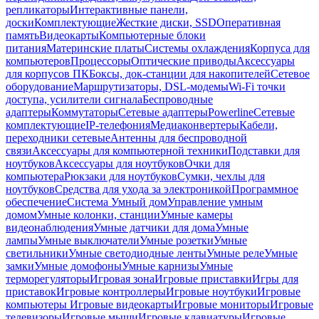
репликаторы
Интерактивные панели,
доски
Комплектующие
Жесткие диски, SSD
Оперативная
память
Видеокарты
Компьютерные блоки
питания
Материнские платы
Системы охлаждения
Корпуса для
компьютеров
Процессоры
Оптические приводы
Аксессуары
для корпусов ПК
Боксы, док-станции для накопителей
Сетевое
оборудование
Маршрутизаторы, DSL-модемы
Wi-Fi точки
доступа, усилители сигнала
Беспроводные
адаптеры
Коммутаторы
Сетевые адаптеры
Powerline
Сетевые
комплектующие
IP-телефония
Медиаконвертеры
Кабели,
переходники сетевые
Антенны для беспроводной
связи
Аксессуары для компьютерной техники
Подставки для
ноутбуков
Аксессуары для ноутбуков
Очки для
компьютера
Рюкзаки для ноутбуков
Сумки, чехлы для
ноутбуков
Средства для ухода за электроникой
Программное
обеспечение
Система Умный дом
Управление умным
домом
Умные колонки, станции
Умные камеры
видеонаблюдения
Умные датчики для дома
Умные
лампы
Умные выключатели
Умные розетки
Умные
светильники
Умные светодиодные ленты
Умные реле
Умные
замки
Умные домофоны
Умные карнизы
Умные
терморегуляторы
Игровая зона
Игровые приставки
Игры для
приставок
Игровые контроллеры
Игровые ноутбуки
Игровые
компьютеры
Игровые видеокарты
Игровые мониторы
Игровые
телевизоры
Игровые мыши
Игровые клавиатуры
Игровые