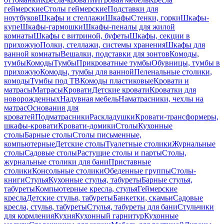
геймерские
Столы геймерские
Подставки для
ноутбуков
Шкафы и стеллажи
Шкафы
Стенки, горки
Шкафы-
купе
Шкафы-гармошки
Шкафы-пеналы для жилой
комнаты
Шкафы с витриной, буфеты
Шкафы, секции в
прихожую
Полки, стеллажи, системы хранения
Шкафы для
ванной комнаты
Вешалки, подставки для зонтов
Комоды,
тумбы
Комоды
Тумбы
Прикроватные тумбы
Обувницы, тумбы в
прихожую
Комоды, тумбы для ванной
Пеленальные столики,
комоды
Тумбы под ТВ
Комоды пластиковые
Кровати и
матрасы
Матрасы
Кровати
Детские кровати
Кроватки для
новорожденных
Надувная мебель
Наматрасники, чехлы на
матрас
Основания для
кроватей
Подматрасники
Раскладушки
Кровати-трансформеры,
шкафы-кровати
Кровати-домики
Столы
Кухонные
столы
Барные столы
Столы письменные,
компьютерные
Детские столы
Туалетные столики
Журнальные
столы
Садовые столы
Растущие столы и парты
Столы,
журнальные столики для бани
Приставные
столики
Консольные столики
Обеденные группы
Столы-
книги
Стулья
Кухонные стулья, табуреты
Барные стулья,
табуреты
Компьютерные кресла, стулья
Геймерские
кресла
Детские стулья, табуреты
Банкетки, скамьи
Садовые
кресла, стулья, табуреты
Стулья, табуреты для бани
Стульчики
для кормления
Кухня
Кухонный гарнитур
Кухонные