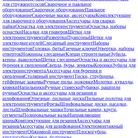
для стружкоотсосов
Сварочное и паяльное
оборудование
Сварочное оборудование
Паяльное
оборудование
Сварочные маски, аксессуары
Комплектующие
для сварочного оборудования
Аксессуары для сварки,
пайки
Оснастка для электроинструмента
Оснастка, наборы
оснастки
Насадки для граверов
Щетки для
электроинструмента
Развертки
Пуансоны
Щетки для
электродвигателей
Слесарный инструмент
Наборы
инструментов
Головки, биты
Гаечные ключи
Отвертки, наборы
отверток
Ножницы слесарные
Клещи строительные
Зубила,
керны, выколотки
Щетки слесарные
Оснастка и аксессуары для
бурения и сверления
Сверла, буры, зенкеры
Коронки
Зубила для
электроинструмента
Аксессуары для бурения и
сверления
Столярный инструмент
Тиски, струбцины,
гейферные зажимы
Ручные пилы, ножовки
Молотки, кувалды,
киянки
Напильники
Ручные стамески
Рубанки, рашпили
ручные
Оснастка и аксессуары для резания и
шлифования
Отрезные, пильные диски
Пильные полотна для
электроинструмента
Фрезы
Шлифовальные диски, насадки,
листы
Шлифовальные чашки
Точильные камни, круги,
сегменты
Полировальные валы
Направляющие
шины
Комплектующие для резания
Аксессуары для
резания
Аксессуары для шлифования
Электромонтажный
инструмент
Обжимной инструмент
Плоскогубцы,
круглогубцы
Кусачки, болторезы,