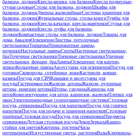
балкона, лоджии
Кресла-мешки для балкона
Кресла подвесные,
стулья садовые
Столы для балкона, лоджии
Шкафы для
балкона, лоджии
Дверцы жалюзийные
Системы хранения для
балкона, лоджии
Журнальные столы, столы-книги
Тумбы для
балкона, лоджии
Кресла-качалки, кресла-маятники
Стулья для
балкона, лоджии
Кресла, пуфы для балкона,
лоджии
Компактные столы для балкона, лоджии
Товары для
дома, бакалея
Освещение
Люстры, потолочные
светильники
Торшеры
Прикроватные лампы,
ночники
Настольные лампы
Споты
Настенные светильники,
бра
Точечные светильники
Трековые светильники
Уличные
светильники, фонари, бра
Лампы
Освещение для картин,
зеркал
Кольцевые лампы
Аксессуары для освещения
Посуда для
готовки
Сковороды, сотейники, воки
Кастрюли, ковши,
казаны
Посуда для СВЧ
Крышки и аксессуары для
посуды
Гастроемкости
Жалюзи, шторы
Жалюзи, рулонные
шторы, римские шторы
Шторы, гардины
Карнизы для
штор
Комплектующие для штор, карнизов, жалюзи
Пленки для
окон
Электроприводные солнцезащитные системы
Столовая
посуда, сервировка
Посуда для напитков
Посуда для горячих
напитков
Посуда для подачи и хранения напитков
Столовые
приборы
Столовая посуда
Посуда для сервировки
Предметы
сервировки
Детская столовая посуда
Декор
Зеркала
Кашпо,
стойки для цветов
Картины, постеры
Часы
интерьерные
Искусственные цветы, растения
Вазы
Ключницы,