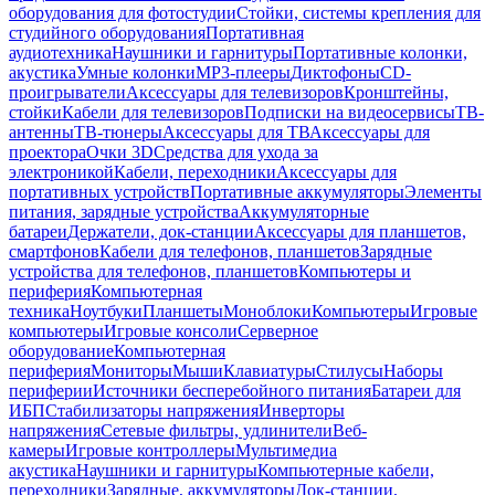
оборудования для фотостудии
Стойки, системы крепления для
студийного оборудования
Портативная
аудиотехника
Наушники и гарнитуры
Портативные колонки,
акустика
Умные колонки
MP3-плееры
Диктофоны
CD-
проигрыватели
Аксессуары для телевизоров
Кронштейны,
стойки
Кабели для телевизоров
Подписки на видеосервисы
ТВ-
антенны
ТВ-тюнеры
Аксессуары для ТВ
Аксессуары для
проектора
Очки 3D
Средства для ухода за
электроникой
Кабели, переходники
Аксессуары для
портативных устройств
Портативные аккумуляторы
Элементы
питания, зарядные устройства
Аккумуляторные
батареи
Держатели, док-станции
Аксессуары для планшетов,
смартфонов
Кабели для телефонов, планшетов
Зарядные
устройства для телефонов, планшетов
Компьютеры и
периферия
Компьютерная
техника
Ноутбуки
Планшеты
Моноблоки
Компьютеры
Игровые
компьютеры
Игровые консоли
Серверное
оборудование
Компьютерная
периферия
Мониторы
Мыши
Клавиатуры
Стилусы
Наборы
периферии
Источники бесперебойного питания
Батареи для
ИБП
Стабилизаторы напряжения
Инверторы
напряжения
Сетевые фильтры, удлинители
Веб-
камеры
Игровые контроллеры
Мультимедиа
акустика
Наушники и гарнитуры
Компьютерные кабели,
переходники
Зарядные, аккумуляторы
Док-станции,