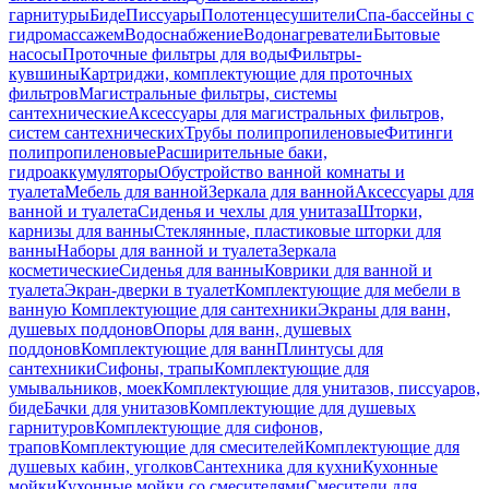
гарнитуры
Биде
Писсуары
Полотенцесушители
Спа-бассейны с
гидромассажем
Водоснабжение
Водонагреватели
Бытовые
насосы
Проточные фильтры для воды
Фильтры-
кувшины
Картриджи, комплектующие для проточных
фильтров
Магистральные фильтры, системы
сантехнические
Аксессуары для магистральных фильтров,
систем сантехнических
Трубы полипропиленовые
Фитинги
полипропиленовые
Расширительные баки,
гидроаккумуляторы
Обустройство ванной комнаты и
туалета
Мебель для ванной
Зеркала для ванной
Аксессуары для
ванной и туалета
Сиденья и чехлы для унитаза
Шторки,
карнизы для ванны
Стеклянные, пластиковые шторки для
ванны
Наборы для ванной и туалета
Зеркала
косметические
Сиденья для ванны
Коврики для ванной и
туалета
Экран-дверки в туалет
Комплектующие для мебели в
ванную
Комплектующие для сантехники
Экраны для ванн,
душевых поддонов
Опоры для ванн, душевых
поддонов
Комплектующие для ванн
Плинтусы для
сантехники
Сифоны, трапы
Комплектующие для
умывальников, моек
Комплектующие для унитазов, писсуаров,
биде
Бачки для унитазов
Комплектующие для душевых
гарнитуров
Комплектующие для сифонов,
трапов
Комплектующие для смесителей
Комплектующие для
душевых кабин, уголков
Сантехника для кухни
Кухонные
мойки
Кухонные мойки со смесителями
Смесители для