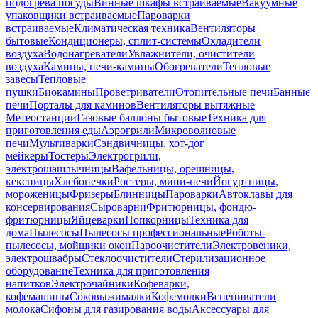
подогрева посуды
Винные шкафы встраиваемые
Вакуумные
упаковщики встраиваемые
Пароварки
встраиваемые
Климатическая техника
Вентиляторы
бытовые
Кондиционеры, сплит-системы
Охладители
воздуха
Водонагреватели
Увлажнители, очистители
воздуха
Камины, печи-камины
Обогреватели
Тепловые
завесы
Тепловые
пушки
Биокамины
Проветриватели
Отопительные печи
Банные
печи
Порталы для каминов
Вентиляторы вытяжные
Метеостанции
Газовые баллоны бытовые
Техника для
приготовления еды
Аэрогрили
Микроволновые
печи
Мультиварки
Сэндвичницы, хот-дог
мейкеры
Тостеры
Электрогрили,
электрошашлычницы
Вафельницы, орешницы,
кексницы
Хлебопечки
Ростеры, мини-печи
Йогуртницы,
мороженицы
Фризеры
Блинницы
Пароварки
Автоклавы для
консервирования
Сыроварни
Фритюрницы, фондю-
фритюрницы
Яйцеварки
Попкорницы
Техника для
дома
Пылесосы
Пылесосы профессиональные
Роботы-
пылесосы, мойщики окон
Пароочистители
Электровеники,
электрошвабры
Стеклоочистители
Стерилизационное
оборудование
Техника для приготовления
напитков
Электрочайники
Кофеварки,
кофемашины
Соковыжималки
Кофемолки
Вспениватели
молока
Сифоны для газирования воды
Аксессуары для