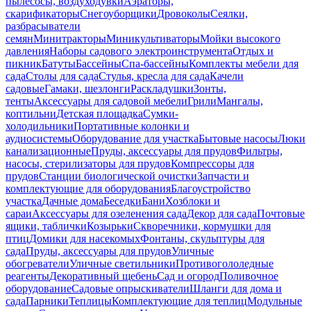
пылесосы, воздуходувки
Аэраторы,
скарификаторы
Снегоуборщики
Дровоколы
Сеялки,
разбрасыватели
семян
Минитракторы
Миникультиваторы
Мойки высокого
давления
Наборы садового электроинструмента
Отдых и
пикник
Батуты
Бассейны
Спа-бассейны
Комплекты мебели для
сада
Столы для сада
Стулья, кресла для сада
Качели
садовые
Гамаки, шезлонги
Раскладушки
Зонты,
тенты
Аксессуары для садовой мебели
Грили
Мангалы,
коптильни
Детская площадка
Сумки-
холодильники
Портативные колонки и
аудиосистемы
Оборудование для участка
Бытовые насосы
Люки
канализационные
Пруды, аксессуары для прудов
Фильтры,
насосы, стерилизаторы для прудов
Компрессоры для
прудов
Станции биологической очистки
Запчасти и
комплектующие для оборудования
Благоустройство
участка
Дачные дома
Беседки
Бани
Хозблоки и
сараи
Аксессуары для озеленения сада
Декор для сада
Почтовые
ящики, таблички
Козырьки
Скворечники, кормушки для
птиц
Домики для насекомых
Фонтаны, скульптуры для
сада
Пруды, аксессуары для прудов
Уличные
обогреватели
Уличные светильники
Противогололедные
реагенты
Декоративный щебень
Сад и огород
Поливочное
оборудование
Садовые опрыскиватели
Шланги для дома и
сада
Парники
Теплицы
Комплектующие для теплиц
Модульные