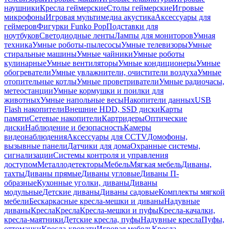
наушники
Кресла геймерские
Столы геймерские
Игровые
микрофоны
Игровая мультимедиа акустика
Аксессуары для
геймеров
Фигурки Funko Pop
Подставки для
ноутбуков
Светодиодные ленты
Лампы для мониторов
Умная
техника
Умные роботы-пылесосы
Умные телевизоры
Умные
стиральные машины
Умные чайники
Умные роботы
кулинарные
Умные вентиляторы
Умные кондиционеры
Умные
обогреватели
Умные увлажнители, очистители воздуха
Умные
отопительные котлы
Умные проветриватели
Умные радиочасы,
метеостанции
Умные кормушки и поилки для
животных
Умные напольные весы
Накопители данных
USB
Flash накопители
Внешние HDD, SSD диски
Карты
памяти
Сетевые накопители
Картридеры
Оптические
диски
Наблюдение и безопасность
Камеры
видеонаблюдения
Аксессуары для CCTV
Домофоны,
вызывные панели
Датчики для дома
Охранные системы,
сигнализации
Системы контроля и управления
доступом
Металлодетекторы
Мебель
Мягкая мебель
Диваны,
тахты
Диваны прямые
Диваны угловые
Диваны П-
образные
Кухонные уголки, диваны
Диваны
модульные
Детские диваны
Диваны садовые
Комплекты мягкой
мебели
Бескаркасные кресла-мешки и диваны
Надувные
диваны
Кресла
Кресла
Кресла-мешки и пуфы
Кресла-качалки,
кресла-маятники
Детские кресла, пуфы
Надувные кресла
Пуфы,
оттоманки
Кресла-кровати
Игровая мебель
Кресла