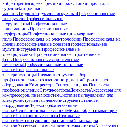
вибраторы
Бензорезы, резчики швов
Стойки, дрели для
бурения
Затирочные
машины
Гидроинструмент
Погрузчики
Профессиональный
инструмент
Профессиональные
шуруповерты
Профессиональные
шлифмашины
Профессиональные
перфораторы
Профессиональные циркулярные
пилы
Профессиональные электролобзики
Профессиональные
дрели
Профессиональные фрезеры
Профессиональные
мультиинструменты
Профессиональные
электрорубанки
Профессиональные строительные
фены
Профессиональные строительные
пистолеты
Профессиональные точильные
станки
Профессиональные
электроножницы
Пневмоинструмент
Наборы
профессионального электроинструмента
Строительное
оборудование
Компрессоры
Тепловые пушки
Пылесосы
профессиональные
Стружкоотсосы
Домкраты
Аксессуары для
компрессоров, пневмосистем
Системы пылеудаления для
электроинструмента
Пневмоинструмент
Станки и
оборудование
Деревообрабатывающие
станки
Ленточнопильные станки
Металлообрабатывающие
станки
Плиткорезные станки
Точильные
станки
Комплектующие для станков
Оснастка для
станков
Аксессуары для станков
Стружкоотсосы
Аксессуары