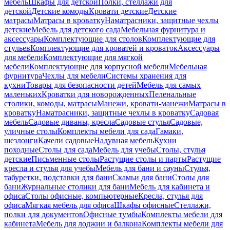
мебель
Шкафы для детской
Полки, стеллажи для
детской
Детские комоды
Кровати детские
Детские
матрасы
Матрасы в кроватку
Наматрасники, защитные чехлы
детские
Мебель для детского сада
Мебельная фурнитура и
аксессуары
Комплектующие для столов
Комплектующие для
стульев
Комплектующие для кроватей и кроваток
Аксессуары
для мебели
Комплектующие для мягкой
мебели
Комплектующие для корпусной мебели
Мебельная
фурнитура
Чехлы для мебели
Системы хранения для
кухни
Товары для безопасности детей
Мебель для самых
маленьких
Кроватки для новорожденных
Пеленальные
столики, комоды, матрасы
Манежи, кровати-манежи
Матрасы в
кроватку
Наматрасники, защитные чехлы в кроватку
Садовая
мебель
Садовые диваны, кресла
Садовые стулья
Садовые,
уличные столы
Комплекты мебели для сада
Гамаки,
шезлонги
Качели садовые
Надувная мебель
Кухни
походные
Столы для сада
Мебель для учебы
Столы, стулья
детские
Письменные столы
Растущие столы и парты
Растущие
кресла и стулья для учебы
Мебель для бани и сауны
Стулья,
табуретки, подставки для бани
Скамьи для бани
Столы для
бани
Журнальные столики для бани
Мебель для кабинета и
офиса
Столы офисные, компьютерные
Кресла, стулья для
офиса
Мягкая мебель для офиса
Шкафы офисные
Стеллажи,
полки для документов
Офисные тумбы
Комплекты мебели для
кабинета
Мебель для лоджии и балкона
Комплекты мебели для