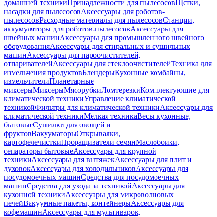
домашней техники
Принадлежности для пылесосов
Щетки,
насадки для пылесосов
Аксессуары для роботов-
пылесосов
Расходные материалы для пылесосов
Станции,
аккумуляторы для роботов-пылесосов
Аксессуары для
швейных машин
Аксессуары для промышленного швейного
оборудования
Аксессуары для стиральных и сушильных
машин
Аксессуары для пароочистителей,
отпаривателей
Аксессуары для стеклоочистителей
Техника для
измельчения продуктов
Блендеры
Кухонные комбайны,
измельчители
Планетарные
миксеры
Миксеры
Мясорубки
Ломтерезки
Комплектующие для
климатической техники
Управление климатической
техникой
Фильтры для климатической техники
Аксессуары для
климатической техники
Мелкая техника
Весы кухонные,
бытовые
Сушилки для овощей и
фруктов
Вакууматоры
Открывалки,
картофелечистки
Проращиватели семян
Маслобойки,
сепараторы бытовые
Аксессуары для крупной
техники
Аксессуары для вытяжек
Аксессуары для плит и
духовок
Аксессуары для холодильников
Аксессуары для
посудомоечных машин
Средства для посудомоечных
машин
Средства для ухода за техникой
Аксессуары для
кухонной техники
Аксессуары для микроволновых
печей
Вакуумные пакеты, контейнеры
Аксессуары для
кофемашин
Аксессуары для мультиварок,