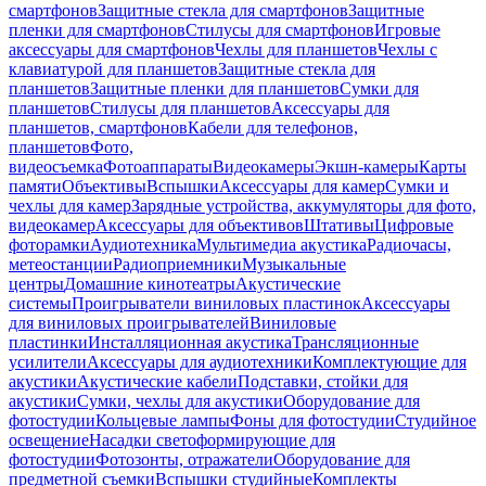
смартфонов
Защитные стекла для смартфонов
Защитные
пленки для смартфонов
Стилусы для смартфонов
Игровые
аксессуары для смартфонов
Чехлы для планшетов
Чехлы с
клавиатурой для планшетов
Защитные стекла для
планшетов
Защитные пленки для планшетов
Сумки для
планшетов
Стилусы для планшетов
Аксессуары для
планшетов, смартфонов
Кабели для телефонов,
планшетов
Фото,
видеосъемка
Фотоаппараты
Видеокамеры
Экшн-камеры
Карты
памяти
Объективы
Вспышки
Аксессуары для камер
Сумки и
чехлы для камер
Зарядные устройства, аккумуляторы для фото,
видеокамер
Аксессуары для объективов
Штативы
Цифровые
фоторамки
Аудиотехника
Мультимедиа акустика
Радиочасы,
метеостанции
Радиоприемники
Музыкальные
центры
Домашние кинотеатры
Акустические
системы
Проигрыватели виниловых пластинок
Аксессуары
для виниловых проигрывателей
Виниловые
пластинки
Инсталляционная акустика
Трансляционные
усилители
Аксессуары для аудиотехники
Комплектующие для
акустики
Акустические кабели
Подставки, стойки для
акустики
Сумки, чехлы для акустики
Оборудование для
фотостудии
Кольцевые лампы
Фоны для фотостудии
Студийное
освещение
Насадки светоформирующие для
фотостудии
Фотозонты, отражатели
Оборудование для
предметной съемки
Вспышки студийные
Комплекты