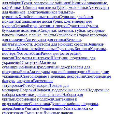
для уборки
Турки, заварочные чайники
Чайники заварочные,
кофейники
Чайники для плиты
Турки, молочники
Аксессуары
для чайников, электрочайников
Фильтры-
кувшины
Хозяйственные товары
Сушилки для белья,
прищепки
Гладильные доски
Урны, контейнеры для
мусора
Органайзеры, корзины, ящики
Туалетная бумага,
бумажные полотенца
Салфетки, мочалки, губки, мусорные
пакеты
Фольга, пленка, пакеты
Упаковочная тара
Аксессуары
для глажения
Аксессуары для стирки
Веревки,
шпагаты
Емкости, дозаторы для моющих средств
Вешалки-
плечики
Мешки хозяйственные
Сувениры
Копилки
Картины,
постеры
Фотоальбомы
Рамки для фотографий,
картин
Предметы интерьера
Шкатулки, подставки для
украшений
Статуэтки
Магниты
сувенирные
Иконы
Праздничный декор
Товары для
праздника
Елки
Аксессуары для елей новогодних
Новогодние
украшения
Светодиодные гирлянды, декорации
Светодиодные
фигуры, игрушки
Временные
татуировки
Фотобутафория
Товары для
маскарада
Подарки
Подарки, подарочные наборы
Подарочные
наборы косметики для лица и тела
Наборы для
бритья
Оформление подарков
Сантехника и
водоснабжение
Сантехника
Душевые кабины, поддоны,
двери
Ванны
Унитазы
Умывальники
Умывальники со
смесителями
Смесители
Душевые панели,