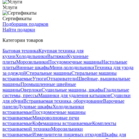
Услуги
Сертификаты
Подборщик подарков
Найти подарки
Категории товаров
Бытовая техника
Крупная техника для
кухни
Холодильники
Вытяжки
Кухонные
плиты
Морозильники
Посудомоечные машины
Настольные
плиты
Винные шкафы
Мини-холодильники
Техника для ухода
за одеждой
Стиральные машины
Стиральные машины
встраиваемые
Утюги
Отпариватели
Швейные, вышивальные
машины
Промышленные швейные
машины
Оверлоки
Сушильные машины, шкафы
Гладильные
системы, прессы
Машинки для удаления катышков
Сушилки
для обуви
Встраиваемая техника, оборудование
Варочные
панели
Духовые шкафы
Холодильники
встраиваемые
Посудомоечные машины
встраиваемые
Микроволновые печи
встраиваемые
Кофемашины встраиваемые
Комплекты
встраиваемой техники
Морозильники
встраиваемые
Измельчители пищевых отходов
Шкафы для