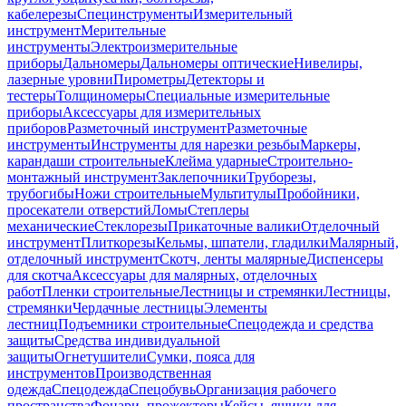
кабелерезы
Специнструменты
Измерительный
инструмент
Мерительные
инструменты
Электроизмерительные
приборы
Дальномеры
Дальномеры оптические
Нивелиры,
лазерные уровни
Пирометры
Детекторы и
тестеры
Толщиномеры
Специальные измерительные
приборы
Аксессуары для измерительных
приборов
Разметочный инструмент
Разметочные
инструменты
Инструменты для нарезки резьбы
Маркеры,
карандаши строительные
Клейма ударные
Строительно-
монтажный инструмент
Заклепочники
Труборезы,
трубогибы
Ножи строительные
Мультитулы
Пробойники,
просекатели отверстий
Ломы
Степлеры
механические
Стеклорезы
Прикаточные валики
Отделочный
инструмент
Плиткорезы
Кельмы, шпатели, гладилки
Малярный,
отделочный инструмент
Скотч, ленты малярные
Диспенсеры
для скотча
Аксессуары для малярных, отделочных
работ
Пленки строительные
Лестницы и стремянки
Лестницы,
стремянки
Чердачные лестницы
Элементы
лестниц
Подъемники строительные
Спецодежда и средства
защиты
Средства индивидуальной
защиты
Огнетушители
Сумки, пояса для
инструментов
Производственная
одежда
Спецодежда
Спецобувь
Организация рабочего
пространства
Фонари, прожекторы
Кейсы, ящики для