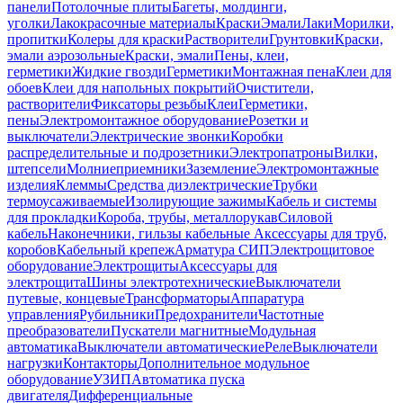
панели
Потолочные плиты
Багеты, молдинги,
уголки
Лакокрасочные материалы
Краски
Эмали
Лаки
Морилки,
пропитки
Колеры для краски
Растворители
Грунтовки
Краски,
эмали аэрозольные
Краски, эмали
Пены, клеи,
герметики
Жидкие гвозди
Герметики
Монтажная пена
Клеи для
обоев
Клеи для напольных покрытий
Очистители,
растворители
Фиксаторы резьбы
Клеи
Герметики,
пены
Электромонтажное оборудование
Розетки и
выключатели
Электрические звонки
Коробки
распределительные и подрозетники
Электропатроны
Вилки,
штепсели
Молниеприемники
Заземление
Электромонтажные
изделия
Клеммы
Средства диэлектрические
Трубки
термоусаживаемые
Изолирующие зажимы
Кабель и системы
для прокладки
Короба, трубы, металлорукав
Силовой
кабель
Наконечники, гильзы кабельные
Аксессуары для труб,
коробов
Кабельный крепеж
Арматура СИП
Электрощитовое
оборудование
Электрощиты
Аксессуары для
электрощита
Шины электротехнические
Выключатели
путевые, концевые
Трансформаторы
Аппаратура
управления
Рубильники
Предохранители
Частотные
преобразователи
Пускатели магнитные
Модульная
автоматика
Выключатели автоматические
Реле
Выключатели
нагрузки
Контакторы
Дополнительное модульное
оборудование
УЗИП
Автоматика пуска
двигателя
Дифференциальные