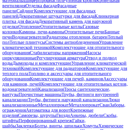
материалы
Шифер
Профнастил
Рулонная кровля
Кровельная
вентиляция
Отделка фасада
Фасадные
панели
Сайдинг
Комплектующие для фасадных
панелей
Декоративные штукатурки для фасада
Клинкерная
плитка для фасада
Декоративный камень для наружной
отделки
Отопление
Отопительные котлы
Газовые
колонки
Камины, печи-камины
Отопительные печи
Банные
печи
Водонагреватели
Радиаторы отопления, батареи
Теплый
пол
Теплые плинтусы
Системы антиобледенения
Управление
климатической техникой
Комплектующие для отопительного
оборудования
Стабилизаторы напряжения
Насосы
циркуляционные
Регулирующая арматура
Отвод и подвод
воды
Дымоходы и комплектующие
Управление климатической
техникой
Комплектующие для радиаторов
Комплектующие для
теплого пола
Топливо и аксессуары для отопительного
оборудования
Комплектующие для печей, каминов
Аксессуары
для каминов, печей
Комплектующие для отопительных котлов,
водонагревателей
Канализация
Тросы сантехнические,
вантузы
Прочистные машины
Трубы, фитинги внутренней
канализации
Трубы, фитинги наружной канализации
Люки
канализационные
Металлопрокат
Металлопрокат
Сваи
Заборы,
ограждения
Автоматика для ворот
Крепежные
изделия
Саморезы, шурупы
Гвозди
Анкеры, дюбели
Скобы,
штифты
Перфорированный крепеж
Гайки,
шайбы
Заклепки
Болты, винты, шпильки
Хомуты
Химические