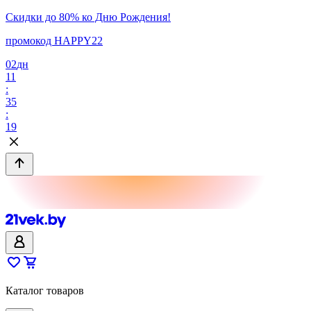
Скидки до 80% ко Дню Рождения!
промокод HAPPY22
02
дн
11
:
35
:
19
Каталог товаров