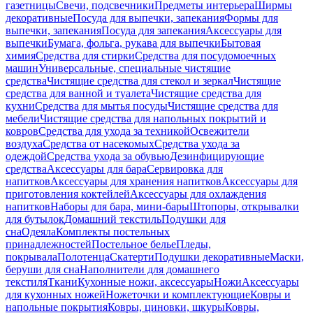
газетницы
Свечи, подсвечники
Предметы интерьера
Ширмы
декоративные
Посуда для выпечки, запекания
Формы для
выпечки, запекания
Посуда для запекания
Аксессуары для
выпечки
Бумага, фольга, рукава для выпечки
Бытовая
химия
Средства для стирки
Средства для посудомоечных
машин
Универсальные, специальные чистящие
средства
Чистящие средства для стекол и зеркал
Чистящие
средства для ванной и туалета
Чистящие средства для
кухни
Средства для мытья посуды
Чистящие средства для
мебели
Чистящие средства для напольных покрытий и
ковров
Средства для ухода за техникой
Освежители
воздуха
Средства от насекомых
Средства ухода за
одеждой
Средства ухода за обувью
Дезинфицирующие
средства
Аксессуары для бара
Сервировка для
напитков
Аксессуары для хранения напитков
Аксессуары для
приготовления коктейлей
Аксессуары для охлаждения
напитков
Наборы для бара, мини-бары
Штопоры, открывалки
для бутылок
Домашний текстиль
Подушки для
сна
Одеяла
Комплекты постельных
принадлежностей
Постельное белье
Пледы,
покрывала
Полотенца
Скатерти
Подушки декоративные
Маски,
беруши для сна
Наполнители для домашнего
текстиля
Ткани
Кухонные ножи, аксессуары
Ножи
Аксессуары
для кухонных ножей
Ножеточки и комплектующие
Ковры и
напольные покрытия
Ковры, циновки, шкуры
Ковры,