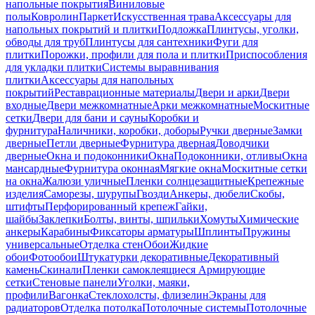
напольные покрытия
Виниловые
полы
Ковролин
Паркет
Искусственная трава
Аксессуары для
напольных покрытий и плитки
Подложка
Плинтусы, уголки,
обводы для труб
Плинтусы для сантехники
Фуги для
плитки
Порожки, профили для пола и плитки
Приспособления
для укладки плитки
Системы выравнивания
плитки
Аксессуары для напольных
покрытий
Реставрационные материалы
Двери и арки
Двери
входные
Двери межкомнатные
Арки межкомнатные
Москитные
сетки
Двери для бани и сауны
Коробки и
фурнитура
Наличники, коробки, доборы
Ручки дверные
Замки
дверные
Петли дверные
Фурнитура дверная
Доводчики
дверные
Окна и подоконники
Окна
Подоконники, отливы
Окна
мансардные
Фурнитура оконная
Мягкие окна
Москитные сетки
на окна
Жалюзи уличные
Пленки солнцезащитные
Крепежные
изделия
Саморезы, шурупы
Гвозди
Анкеры, дюбели
Скобы,
штифты
Перфорированный крепеж
Гайки,
шайбы
Заклепки
Болты, винты, шпильки
Хомуты
Химические
анкеры
Карабины
Фиксаторы арматуры
Шплинты
Пружины
универсальные
Отделка стен
Обои
Жидкие
обои
Фотообои
Штукатурки декоративные
Декоративный
камень
Скинали
Пленки самоклеящиеся
Армирующие
сетки
Стеновые панели
Уголки, маяки,
профили
Вагонка
Стеклохолсты, флизелин
Экраны для
радиаторов
Отделка потолка
Потолочные системы
Потолочные