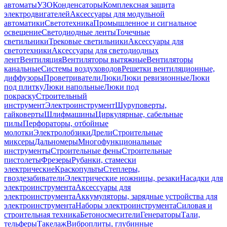
автоматы
УЗО
Конденсаторы
Комплексная защита
электродвигателей
Аксессуары для модульной
автоматики
Светотехника
Промышленное и сигнальное
освещение
Светодиодные ленты
Точечные
светильники
Трековые светильники
Аксессуары для
светотехники
Аксессуары для светодиодных
лент
Вентиляция
Вентиляторы вытяжные
Вентиляторы
канальные
Системы воздуховодов
Решетки вентиляционные,
диффузоры
Проветриватели
Люки
Люки ревизионные
Люки
под плитку
Люки напольные
Люки под
покраску
Строительный
инструмент
Электроинструмент
Шуруповерты,
гайковерты
Шлифмашины
Циркулярные, сабельные
пилы
Перфораторы, отбойные
молотки
Электролобзики
Дрели
Строительные
миксеры
Дальномеры
Многофункциональные
инструменты
Строительные фены
Строительные
пистолеты
Фрезеры
Рубанки, стамески
электрические
Краскопульты
Степлеры,
гвоздезабиватели
Электрические ножницы, резаки
Насадки для
электроинструмента
Аксессуары для
электроинструмента
Аккумуляторы, зарядные устройства для
электроинструмента
Наборы электроинструмента
Силовая и
строительная техника
Бетоносмесители
Генераторы
Тали,
тельферы
Такелаж
Виброплиты, глубинные