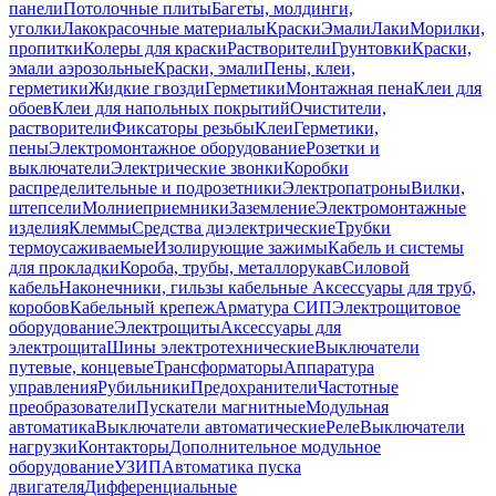
панели
Потолочные плиты
Багеты, молдинги,
уголки
Лакокрасочные материалы
Краски
Эмали
Лаки
Морилки,
пропитки
Колеры для краски
Растворители
Грунтовки
Краски,
эмали аэрозольные
Краски, эмали
Пены, клеи,
герметики
Жидкие гвозди
Герметики
Монтажная пена
Клеи для
обоев
Клеи для напольных покрытий
Очистители,
растворители
Фиксаторы резьбы
Клеи
Герметики,
пены
Электромонтажное оборудование
Розетки и
выключатели
Электрические звонки
Коробки
распределительные и подрозетники
Электропатроны
Вилки,
штепсели
Молниеприемники
Заземление
Электромонтажные
изделия
Клеммы
Средства диэлектрические
Трубки
термоусаживаемые
Изолирующие зажимы
Кабель и системы
для прокладки
Короба, трубы, металлорукав
Силовой
кабель
Наконечники, гильзы кабельные
Аксессуары для труб,
коробов
Кабельный крепеж
Арматура СИП
Электрощитовое
оборудование
Электрощиты
Аксессуары для
электрощита
Шины электротехнические
Выключатели
путевые, концевые
Трансформаторы
Аппаратура
управления
Рубильники
Предохранители
Частотные
преобразователи
Пускатели магнитные
Модульная
автоматика
Выключатели автоматические
Реле
Выключатели
нагрузки
Контакторы
Дополнительное модульное
оборудование
УЗИП
Автоматика пуска
двигателя
Дифференциальные