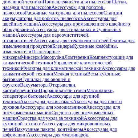
домашней техники
Принадлежности для пылесосов
Щетки,
насадки для пылесосов
Аксессуары для роботов-
пылесосов
Расходные материалы для пылесосов
Станции,
аккумуляторы для роботов-пылесосов
Аксессуары для
швейных машин
Аксессуары для промышленного швейного
оборудования
Аксессуары для стиральных и сушильных
машин
Аксессуары для пароочистителей,
отпаривателей
Аксессуары для стеклоочистителей
Техника для
измельчения продуктов
Блендеры
Кухонные комбайны,
измельчители
Планетарные
миксеры
Миксеры
Мясорубки
Ломтерезки
Комплектующие для
климатической техники
Управление климатической
техникой
Фильтры для климатической техники
Аксессуары для
климатической техники
Мелкая техника
Весы кухонные,
бытовые
Сушилки для овощей и
фруктов
Вакууматоры
Открывалки,
картофелечистки
Проращиватели семян
Маслобойки,
сепараторы бытовые
Аксессуары для крупной
техники
Аксессуары для вытяжек
Аксессуары для плит и
духовок
Аксессуары для холодильников
Аксессуары для
посудомоечных машин
Средства для посудомоечных
машин
Средства для ухода за техникой
Аксессуары для
кухонной техники
Аксессуары для микроволновых
печей
Вакуумные пакеты, контейнеры
Аксессуары для
кофемашин
Аксессуары для мультиварок,