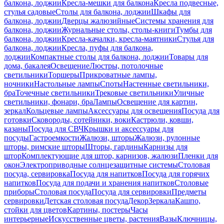
балкона, лоджии
Кресла-мешки для балкона
Кресла подвесные,
стулья садовые
Столы для балкона, лоджии
Шкафы для
балкона, лоджии
Дверцы жалюзийные
Системы хранения для
балкона, лоджии
Журнальные столы, столы-книги
Тумбы для
балкона, лоджии
Кресла-качалки, кресла-маятники
Стулья для
балкона, лоджии
Кресла, пуфы для балкона,
лоджии
Компактные столы для балкона, лоджии
Товары для
дома, бакалея
Освещение
Люстры, потолочные
светильники
Торшеры
Прикроватные лампы,
ночники
Настольные лампы
Споты
Настенные светильники,
бра
Точечные светильники
Трековые светильники
Уличные
светильники, фонари, бра
Лампы
Освещение для картин,
зеркал
Кольцевые лампы
Аксессуары для освещения
Посуда для
готовки
Сковороды, сотейники, воки
Кастрюли, ковши,
казаны
Посуда для СВЧ
Крышки и аксессуары для
посуды
Гастроемкости
Жалюзи, шторы
Жалюзи, рулонные
шторы, римские шторы
Шторы, гардины
Карнизы для
штор
Комплектующие для штор, карнизов, жалюзи
Пленки для
окон
Электроприводные солнцезащитные системы
Столовая
посуда, сервировка
Посуда для напитков
Посуда для горячих
напитков
Посуда для подачи и хранения напитков
Столовые
приборы
Столовая посуда
Посуда для сервировки
Предметы
сервировки
Детская столовая посуда
Декор
Зеркала
Кашпо,
стойки для цветов
Картины, постеры
Часы
интерьерные
Искусственные цветы, растения
Вазы
Ключницы,