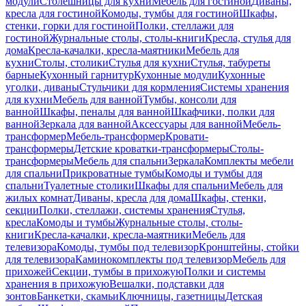
модули
Столешницы для кухни
Мебель для гостиной
Диваны,
кресла для гостиной
Комоды, тумбы для гостиной
Шкафы,
стенки, горки для гостиной
Полки, стеллажи для
гостиной
Журнальные столы, столы-книги
Кресла, стулья для
дома
Кресла-качалки, кресла-маятники
Мебель для
кухни
Столы, столики
Стулья для кухни
Стулья, табуреты
барные
Кухонный гарнитур
Кухонные модули
Кухонные
уголки, диваны
Стульчики для кормления
Системы хранения
для кухни
Мебель для ванной
Тумбы, консоли для
ванной
Шкафы, пеналы для ванной
Шкафчики, полки для
ванной
Зеркала для ванной
Аксессуары для ванной
Мебель-
трансформер
Мебель-трансформер
Кровати-
трансформеры
Детские кроватки-трансформеры
Столы-
трансформеры
Мебель для спальни
Зеркала
Комплекты мебели
для спальни
Прикроватные тумбы
Комоды и тумбы для
спальни
Туалетные столики
Шкафы для спальни
Мебель для
жилых комнат
Диваны, кресла для дома
Шкафы, стенки,
секции
Полки, стеллажи, системы хранения
Стулья,
кресла
Комоды и тумбы
Журнальные столы, столы-
книги
Кресла-качалки, кресла-маятники
Мебель для
телевизора
Комоды, тумбы под телевизор
Кронштейны, стойки
для телевизора
Каминокомплекты под телевизор
Мебель для
прихожей
Секции, тумбы в прихожую
Полки и системы
хранения в прихожую
Вешалки, подставки для
зонтов
Банкетки, скамьи
Ключницы, газетницы
Детская