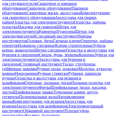
для стружкоотсосов
Сварочное и паяльное
оборудование
Сварочное оборудование
Паяльное
оборудование
Сварочные маски, аксессуары
Комплектующие
для сварочного оборудования
Аксессуары для сварки,
пайки
Оснастка для электроинструмента
Оснастка, наборы
оснастки
Насадки для граверов
Щетки для
электроинструмента
Развертки
Пуансоны
Щетки для
электродвигателей
Слесарный инструмент
Наборы
инструментов
Головки, биты
Гаечные ключи
Отвертки, наборы
отверток
Ножницы слесарные
Клещи строительные
Зубила,
керны, выколотки
Щетки слесарные
Оснастка и аксессуары для
бурения и сверления
Сверла, буры, зенкеры
Коронки
Зубила для
электроинструмента
Аксессуары для бурения и
сверления
Столярный инструмент
Тиски, струбцины,
гейферные зажимы
Ручные пилы, ножовки
Молотки, кувалды,
киянки
Напильники
Ручные стамески
Рубанки, рашпили
ручные
Оснастка и аксессуары для резания и
шлифования
Отрезные, пильные диски
Пильные полотна для
электроинструмента
Фрезы
Шлифовальные диски, насадки,
листы
Шлифовальные чашки
Точильные камни, круги,
сегменты
Полировальные валы
Направляющие
шины
Комплектующие для резания
Аксессуары для
резания
Аксессуары для шлифования
Электромонтажный
инструмент
Обжимной инструмент
Плоскогубцы,
круглогубцы
Кусачки, болторезы,