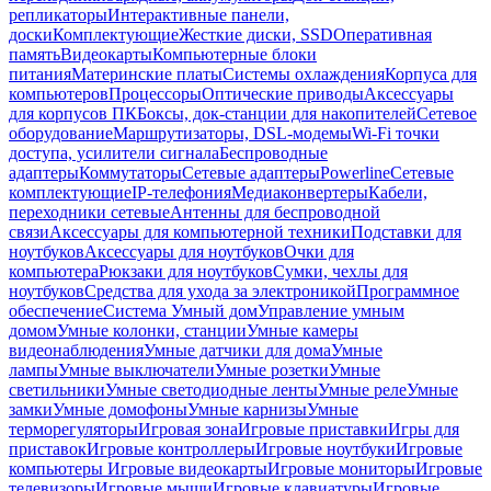
репликаторы
Интерактивные панели,
доски
Комплектующие
Жесткие диски, SSD
Оперативная
память
Видеокарты
Компьютерные блоки
питания
Материнские платы
Системы охлаждения
Корпуса для
компьютеров
Процессоры
Оптические приводы
Аксессуары
для корпусов ПК
Боксы, док-станции для накопителей
Сетевое
оборудование
Маршрутизаторы, DSL-модемы
Wi-Fi точки
доступа, усилители сигнала
Беспроводные
адаптеры
Коммутаторы
Сетевые адаптеры
Powerline
Сетевые
комплектующие
IP-телефония
Медиаконвертеры
Кабели,
переходники сетевые
Антенны для беспроводной
связи
Аксессуары для компьютерной техники
Подставки для
ноутбуков
Аксессуары для ноутбуков
Очки для
компьютера
Рюкзаки для ноутбуков
Сумки, чехлы для
ноутбуков
Средства для ухода за электроникой
Программное
обеспечение
Система Умный дом
Управление умным
домом
Умные колонки, станции
Умные камеры
видеонаблюдения
Умные датчики для дома
Умные
лампы
Умные выключатели
Умные розетки
Умные
светильники
Умные светодиодные ленты
Умные реле
Умные
замки
Умные домофоны
Умные карнизы
Умные
терморегуляторы
Игровая зона
Игровые приставки
Игры для
приставок
Игровые контроллеры
Игровые ноутбуки
Игровые
компьютеры
Игровые видеокарты
Игровые мониторы
Игровые
телевизоры
Игровые мыши
Игровые клавиатуры
Игровые