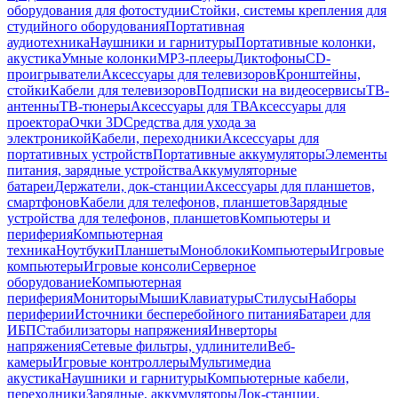
оборудования для фотостудии
Стойки, системы крепления для
студийного оборудования
Портативная
аудиотехника
Наушники и гарнитуры
Портативные колонки,
акустика
Умные колонки
MP3-плееры
Диктофоны
CD-
проигрыватели
Аксессуары для телевизоров
Кронштейны,
стойки
Кабели для телевизоров
Подписки на видеосервисы
ТВ-
антенны
ТВ-тюнеры
Аксессуары для ТВ
Аксессуары для
проектора
Очки 3D
Средства для ухода за
электроникой
Кабели, переходники
Аксессуары для
портативных устройств
Портативные аккумуляторы
Элементы
питания, зарядные устройства
Аккумуляторные
батареи
Держатели, док-станции
Аксессуары для планшетов,
смартфонов
Кабели для телефонов, планшетов
Зарядные
устройства для телефонов, планшетов
Компьютеры и
периферия
Компьютерная
техника
Ноутбуки
Планшеты
Моноблоки
Компьютеры
Игровые
компьютеры
Игровые консоли
Серверное
оборудование
Компьютерная
периферия
Мониторы
Мыши
Клавиатуры
Стилусы
Наборы
периферии
Источники бесперебойного питания
Батареи для
ИБП
Стабилизаторы напряжения
Инверторы
напряжения
Сетевые фильтры, удлинители
Веб-
камеры
Игровые контроллеры
Мультимедиа
акустика
Наушники и гарнитуры
Компьютерные кабели,
переходники
Зарядные, аккумуляторы
Док-станции,