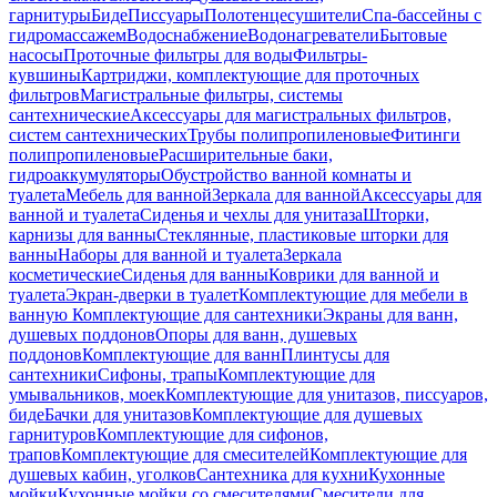
гарнитуры
Биде
Писсуары
Полотенцесушители
Спа-бассейны с
гидромассажем
Водоснабжение
Водонагреватели
Бытовые
насосы
Проточные фильтры для воды
Фильтры-
кувшины
Картриджи, комплектующие для проточных
фильтров
Магистральные фильтры, системы
сантехнические
Аксессуары для магистральных фильтров,
систем сантехнических
Трубы полипропиленовые
Фитинги
полипропиленовые
Расширительные баки,
гидроаккумуляторы
Обустройство ванной комнаты и
туалета
Мебель для ванной
Зеркала для ванной
Аксессуары для
ванной и туалета
Сиденья и чехлы для унитаза
Шторки,
карнизы для ванны
Стеклянные, пластиковые шторки для
ванны
Наборы для ванной и туалета
Зеркала
косметические
Сиденья для ванны
Коврики для ванной и
туалета
Экран-дверки в туалет
Комплектующие для мебели в
ванную
Комплектующие для сантехники
Экраны для ванн,
душевых поддонов
Опоры для ванн, душевых
поддонов
Комплектующие для ванн
Плинтусы для
сантехники
Сифоны, трапы
Комплектующие для
умывальников, моек
Комплектующие для унитазов, писсуаров,
биде
Бачки для унитазов
Комплектующие для душевых
гарнитуров
Комплектующие для сифонов,
трапов
Комплектующие для смесителей
Комплектующие для
душевых кабин, уголков
Сантехника для кухни
Кухонные
мойки
Кухонные мойки со смесителями
Смесители для