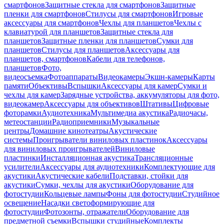
смартфонов
Защитные стекла для смартфонов
Защитные
пленки для смартфонов
Стилусы для смартфонов
Игровые
аксессуары для смартфонов
Чехлы для планшетов
Чехлы с
клавиатурой для планшетов
Защитные стекла для
планшетов
Защитные пленки для планшетов
Сумки для
планшетов
Стилусы для планшетов
Аксессуары для
планшетов, смартфонов
Кабели для телефонов,
планшетов
Фото,
видеосъемка
Фотоаппараты
Видеокамеры
Экшн-камеры
Карты
памяти
Объективы
Вспышки
Аксессуары для камер
Сумки и
чехлы для камер
Зарядные устройства, аккумуляторы для фото,
видеокамер
Аксессуары для объективов
Штативы
Цифровые
фоторамки
Аудиотехника
Мультимедиа акустика
Радиочасы,
метеостанции
Радиоприемники
Музыкальные
центры
Домашние кинотеатры
Акустические
системы
Проигрыватели виниловых пластинок
Аксессуары
для виниловых проигрывателей
Виниловые
пластинки
Инсталляционная акустика
Трансляционные
усилители
Аксессуары для аудиотехники
Комплектующие для
акустики
Акустические кабели
Подставки, стойки для
акустики
Сумки, чехлы для акустики
Оборудование для
фотостудии
Кольцевые лампы
Фоны для фотостудии
Студийное
освещение
Насадки светоформирующие для
фотостудии
Фотозонты, отражатели
Оборудование для
предметной съемки
Вспышки студийные
Комплекты