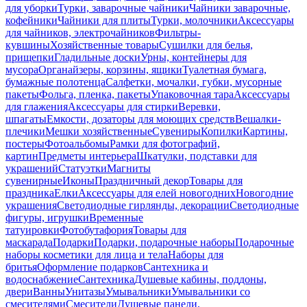
для уборки
Турки, заварочные чайники
Чайники заварочные,
кофейники
Чайники для плиты
Турки, молочники
Аксессуары
для чайников, электрочайников
Фильтры-
кувшины
Хозяйственные товары
Сушилки для белья,
прищепки
Гладильные доски
Урны, контейнеры для
мусора
Органайзеры, корзины, ящики
Туалетная бумага,
бумажные полотенца
Салфетки, мочалки, губки, мусорные
пакеты
Фольга, пленка, пакеты
Упаковочная тара
Аксессуары
для глажения
Аксессуары для стирки
Веревки,
шпагаты
Емкости, дозаторы для моющих средств
Вешалки-
плечики
Мешки хозяйственные
Сувениры
Копилки
Картины,
постеры
Фотоальбомы
Рамки для фотографий,
картин
Предметы интерьера
Шкатулки, подставки для
украшений
Статуэтки
Магниты
сувенирные
Иконы
Праздничный декор
Товары для
праздника
Елки
Аксессуары для елей новогодних
Новогодние
украшения
Светодиодные гирлянды, декорации
Светодиодные
фигуры, игрушки
Временные
татуировки
Фотобутафория
Товары для
маскарада
Подарки
Подарки, подарочные наборы
Подарочные
наборы косметики для лица и тела
Наборы для
бритья
Оформление подарков
Сантехника и
водоснабжение
Сантехника
Душевые кабины, поддоны,
двери
Ванны
Унитазы
Умывальники
Умывальники со
смесителями
Смесители
Душевые панели,