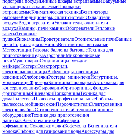
подогрева посуды
Винные шкафы встраиваемые
Вакуумные
упаковщики встраиваемые
Пароварки
встраиваемые
Климатическая техника
Вентиляторы
бытовые
Кондиционеры, сплит-системы
Охладители
воздуха
Водонагреватели
Увлажнители, очистители
воздуха
Камины, печи-камины
Обогреватели
Тепловые
завесы
Тепловые
пушки
Биокамины
Проветриватели
Отопительные печи
Банные
печи
Порталы для каминов
Вентиляторы вытяжные
Метеостанции
Газовые баллоны бытовые
Техника для
приготовления еды
Аэрогрили
Микроволновые
печи
Мультиварки
Сэндвичницы, хот-дог
мейкеры
Тостеры
Электрогрили,
электрошашлычницы
Вафельницы, орешницы,
кексницы
Хлебопечки
Ростеры, мини-печи
Йогуртницы,
мороженицы
Фризеры
Блинницы
Пароварки
Автоклавы для
консервирования
Сыроварни
Фритюрницы, фондю-
фритюрницы
Яйцеварки
Попкорницы
Техника для
дома
Пылесосы
Пылесосы профессиональные
Роботы-
пылесосы, мойщики окон
Пароочистители
Электровеники,
электрошвабры
Стеклоочистители
Стерилизационное
оборудование
Техника для приготовления
напитков
Электрочайники
Кофеварки,
кофемашины
Соковыжималки
Кофемолки
Вспениватели
молока
Сифоны для газирования воды
Аксессуары для