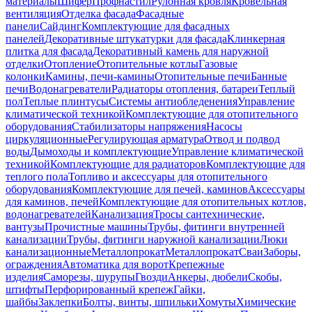
материалы
Шифер
Профнастил
Рулонная кровля
Кровельная
вентиляция
Отделка фасада
Фасадные
панели
Сайдинг
Комплектующие для фасадных
панелей
Декоративные штукатурки для фасада
Клинкерная
плитка для фасада
Декоративный камень для наружной
отделки
Отопление
Отопительные котлы
Газовые
колонки
Камины, печи-камины
Отопительные печи
Банные
печи
Водонагреватели
Радиаторы отопления, батареи
Теплый
пол
Теплые плинтусы
Системы антиобледенения
Управление
климатической техникой
Комплектующие для отопительного
оборудования
Стабилизаторы напряжения
Насосы
циркуляционные
Регулирующая арматура
Отвод и подвод
воды
Дымоходы и комплектующие
Управление климатической
техникой
Комплектующие для радиаторов
Комплектующие для
теплого пола
Топливо и аксессуары для отопительного
оборудования
Комплектующие для печей, каминов
Аксессуары
для каминов, печей
Комплектующие для отопительных котлов,
водонагревателей
Канализация
Тросы сантехнические,
вантузы
Прочистные машины
Трубы, фитинги внутренней
канализации
Трубы, фитинги наружной канализации
Люки
канализационные
Металлопрокат
Металлопрокат
Сваи
Заборы,
ограждения
Автоматика для ворот
Крепежные
изделия
Саморезы, шурупы
Гвозди
Анкеры, дюбели
Скобы,
штифты
Перфорированный крепеж
Гайки,
шайбы
Заклепки
Болты, винты, шпильки
Хомуты
Химические