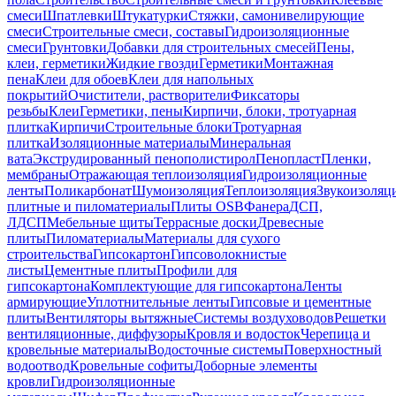
смеси
Шпатлевки
Штукатурки
Стяжки, самонивелирующие
смеси
Строительные смеси, составы
Гидроизоляционные
смеси
Грунтовки
Добавки для строительных смесей
Пены,
клеи, герметики
Жидкие гвозди
Герметики
Монтажная
пена
Клеи для обоев
Клеи для напольных
покрытий
Очистители, растворители
Фиксаторы
резьбы
Клеи
Герметики, пены
Кирпичи, блоки, тротуарная
плитка
Кирпичи
Строительные блоки
Тротуарная
плитка
Изоляционные материалы
Минеральная
вата
Экструдированный пенополистирол
Пенопласт
Пленки,
мембраны
Отражающая теплоизоляция
Гидроизоляционные
ленты
Поликарбонат
Шумоизоляция
Теплоизоляция
Звукоизоляц
плитные и пиломатериалы
Плиты OSB
Фанера
ДСП,
ЛДСП
Мебельные щиты
Террасные доски
Древесные
плиты
Пиломатериалы
Материалы для сухого
строительства
Гипсокартон
Гипсоволокнистые
листы
Цементные плиты
Профили для
гипсокартона
Комплектующие для гипсокартона
Ленты
армирующие
Уплотнительные ленты
Гипсовые и цементные
плиты
Вентиляторы вытяжные
Системы воздуховодов
Решетки
вентиляционные, диффузоры
Кровля и водосток
Черепица и
кровельные материалы
Водосточные системы
Поверхностный
водоотвод
Кровельные софиты
Доборные элементы
кровли
Гидроизоляционные