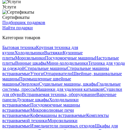
Услуги
Сертификаты
Подборщик подарков
Найти подарки
Категории товаров
Бытовая техника
Крупная техника для
кухни
Холодильники
Вытяжки
Кухонные
плиты
Морозильники
Посудомоечные машины
Настольные
плиты
Винные шкафы
Мини-холодильники
Техника для ухода
за одеждой
Стиральные машины
Стиральные машины
встраиваемые
Утюги
Отпариватели
Швейные, вышивальные
машины
Промышленные швейные
машины
Оверлоки
Сушильные машины, шкафы
Гладильные
системы, прессы
Машинки для удаления катышков
Сушилки
для обуви
Встраиваемая техника, оборудование
Варочные
панели
Духовые шкафы
Холодильники
встраиваемые
Посудомоечные машины
встраиваемые
Микроволновые печи
встраиваемые
Кофемашины встраиваемые
Комплекты
встраиваемой техники
Морозильники
встраиваемые
Измельчители пищевых отходов
Шкафы для