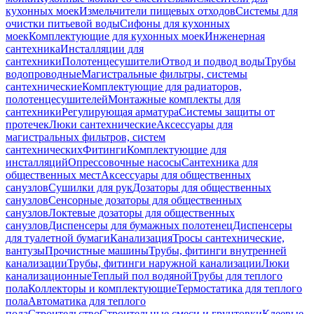
кухонных моек
Измельчители пищевых отходов
Системы для
очистки питьевой воды
Сифоны для кухонных
моек
Комплектующие для кухонных моек
Инженерная
сантехника
Инсталляции для
сантехники
Полотенцесушители
Отвод и подвод воды
Трубы
водопроводные
Магистральные фильтры, системы
сантехнические
Комплектующие для радиаторов,
полотенцесушителей
Монтажные комплекты для
сантехники
Регулирующая арматура
Системы защиты от
протечек
Люки сантехнические
Аксессуары для
магистральных фильтров, систем
сантехнических
Фитинги
Комплектующие для
инсталляций
Опрессовочные насосы
Сантехника для
общественных мест
Аксессуары для общественных
санузлов
Сушилки для рук
Дозаторы для общественных
санузлов
Сенсорные дозаторы для общественных
санузлов
Локтевые дозаторы для общественных
санузлов
Диспенсеры для бумажных полотенец
Диспенсеры
для туалетной бумаги
Канализация
Тросы сантехнические,
вантузы
Прочистные машины
Трубы, фитинги внутренней
канализации
Трубы, фитинги наружной канализации
Люки
канализационные
Теплый пол водяной
Трубы для теплого
пола
Коллекторы и комплектующие
Термостатика для теплого
пола
Автоматика для теплого
пола
Строительство
Строительные смеси и грунтовки
Клеевые