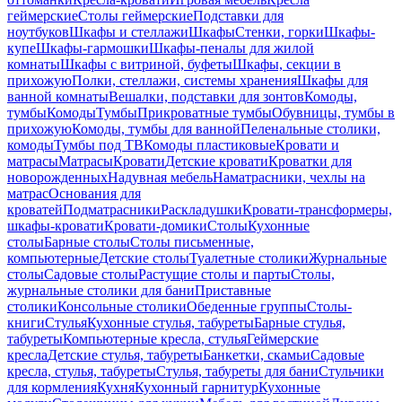
геймерские
Столы геймерские
Подставки для
ноутбуков
Шкафы и стеллажи
Шкафы
Стенки, горки
Шкафы-
купе
Шкафы-гармошки
Шкафы-пеналы для жилой
комнаты
Шкафы с витриной, буфеты
Шкафы, секции в
прихожую
Полки, стеллажи, системы хранения
Шкафы для
ванной комнаты
Вешалки, подставки для зонтов
Комоды,
тумбы
Комоды
Тумбы
Прикроватные тумбы
Обувницы, тумбы в
прихожую
Комоды, тумбы для ванной
Пеленальные столики,
комоды
Тумбы под ТВ
Комоды пластиковые
Кровати и
матрасы
Матрасы
Кровати
Детские кровати
Кроватки для
новорожденных
Надувная мебель
Наматрасники, чехлы на
матрас
Основания для
кроватей
Подматрасники
Раскладушки
Кровати-трансформеры,
шкафы-кровати
Кровати-домики
Столы
Кухонные
столы
Барные столы
Столы письменные,
компьютерные
Детские столы
Туалетные столики
Журнальные
столы
Садовые столы
Растущие столы и парты
Столы,
журнальные столики для бани
Приставные
столики
Консольные столики
Обеденные группы
Столы-
книги
Стулья
Кухонные стулья, табуреты
Барные стулья,
табуреты
Компьютерные кресла, стулья
Геймерские
кресла
Детские стулья, табуреты
Банкетки, скамьи
Садовые
кресла, стулья, табуреты
Стулья, табуреты для бани
Стульчики
для кормления
Кухня
Кухонный гарнитур
Кухонные