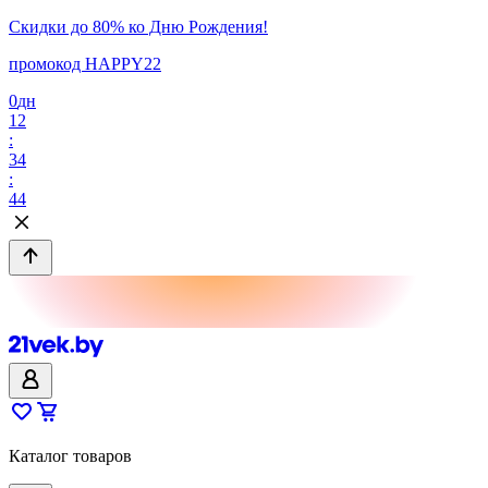
Скидки до 80% ко Дню Рождения!
промокод HAPPY22
0
дн
12
:
34
:
44
Каталог товаров