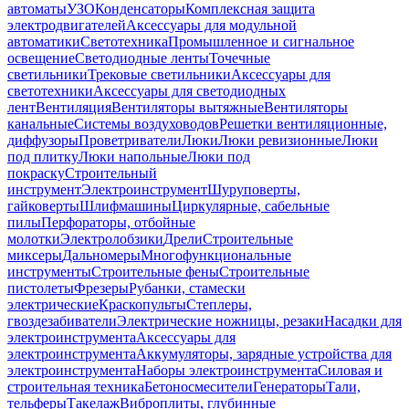
автоматы
УЗО
Конденсаторы
Комплексная защита
электродвигателей
Аксессуары для модульной
автоматики
Светотехника
Промышленное и сигнальное
освещение
Светодиодные ленты
Точечные
светильники
Трековые светильники
Аксессуары для
светотехники
Аксессуары для светодиодных
лент
Вентиляция
Вентиляторы вытяжные
Вентиляторы
канальные
Системы воздуховодов
Решетки вентиляционные,
диффузоры
Проветриватели
Люки
Люки ревизионные
Люки
под плитку
Люки напольные
Люки под
покраску
Строительный
инструмент
Электроинструмент
Шуруповерты,
гайковерты
Шлифмашины
Циркулярные, сабельные
пилы
Перфораторы, отбойные
молотки
Электролобзики
Дрели
Строительные
миксеры
Дальномеры
Многофункциональные
инструменты
Строительные фены
Строительные
пистолеты
Фрезеры
Рубанки, стамески
электрические
Краскопульты
Степлеры,
гвоздезабиватели
Электрические ножницы, резаки
Насадки для
электроинструмента
Аксессуары для
электроинструмента
Аккумуляторы, зарядные устройства для
электроинструмента
Наборы электроинструмента
Силовая и
строительная техника
Бетоносмесители
Генераторы
Тали,
тельферы
Такелаж
Виброплиты, глубинные