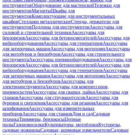
инструментов
Оборудование для мастерской
Тележки для
инструментов
Магниты
Шкафы для
инструментов
Комплектующие для инструментальных
шкафов
Стеллажи металлические
Стенды, держатели для
инструментов
Поддоны для инструментов
Аксессуары для
силовой и строительной техники
Аксессуары для
бензорезов
Аксессуары для бетоносмесителей
Аксессуары для
виброоборудования
Аксессуары для генераторов
Аксессуары
для затирочных машин
Аксессуары для мотопомп
Аксессуары
для мотобуров и бензобуров
Аксессуары для строительного
инструмента
Аксессуары пневмооборудования
Аксессуары для
бензорезов
Аксессуары для бетоносмесителей
Аксессуары для
виброоборудования
Аксессуары для генераторов
Аксессуары
для затирочных машин
Аксессуары для мотопомп
Аксессуары
для мотобуров и бензобуров
Аксессуары для
электроинструмента
Аксессуары для компрессоров,
пневмосистем
Аксессуары для сварки, пайки
Аксессуары для
станков
Аксессуары для стружкоотсосов
Аксессуары для
бурения и сверления
Аксессуары для резания
Аксессуары для
шлифования
Аксессуары для измерительных
приборов
Аксессуары для станков
Дом и сад
Садовая
техника
Триммеры, бензокосы
Цепные
пилы
Газонокосилки
Культиваторы, мотоблоки
Кусторезы,
садовые ножницы
Садовые, кормовые измельчители
Садовые