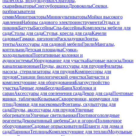
пылесосы, воздуходувки
Аэраторы,
скарификаторы
Снегоуборщики
Дровоколы
Сеялки,
разбрасыватели
семян
Минитракторы
Миникультиваторы
Мойки высокого
давления
Наборы садового электроинструмента
Отдых и
пикник
Батуты
Бассейны
Спа-бассейны
Комплекты мебели для
сада
Столы для сада
Стулья, кресла для сада
Качели
садовые
Гамаки, шезлонги
Раскладушки
Зонты,
тенты
Аксессуары для садовой мебели
Грили
Мангалы,
коптильни
Детская площадка
Сумки-
холодильники
Портативные колонки и
аудиосистемы
Оборудование для участка
Бытовые насосы
Люки
канализационные
Пруды, аксессуары для прудов
Фильтры,
насосы, стерилизаторы для прудов
Компрессоры для
прудов
Станции биологической очистки
Запчасти и
комплектующие для оборудования
Благоустройство
участка
Дачные дома
Беседки
Бани
Хозблоки и
сараи
Аксессуары для озеленения сада
Декор для сада
Почтовые
ящики, таблички
Козырьки
Скворечники, кормушки для
птиц
Домики для насекомых
Фонтаны, скульптуры для
сада
Пруды, аксессуары для прудов
Уличные
обогреватели
Уличные светильники
Противогололедные
реагенты
Декоративный щебень
Сад и огород
Поливочное
оборудование
Садовые опрыскиватели
Шланги для дома и
сада
Парники
Теплицы
Комплектующие для теплиц
Модульные