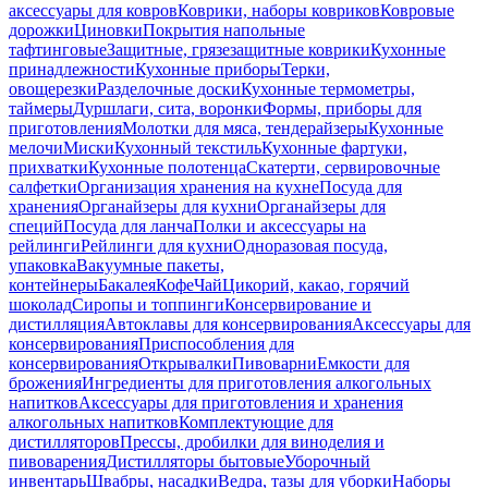
аксессуары для ковров
Коврики, наборы ковриков
Ковровые
дорожки
Циновки
Покрытия напольные
тафтинговые
Защитные, грязезащитные коврики
Кухонные
принадлежности
Кухонные приборы
Терки,
овощерезки
Разделочные доски
Кухонные термометры,
таймеры
Дуршлаги, сита, воронки
Формы, приборы для
приготовления
Молотки для мяса, тендерайзеры
Кухонные
мелочи
Миски
Кухонный текстиль
Кухонные фартуки,
прихватки
Кухонные полотенца
Скатерти, сервировочные
салфетки
Организация хранения на кухне
Посуда для
хранения
Органайзеры для кухни
Органайзеры для
специй
Посуда для ланча
Полки и аксессуары на
рейлинги
Рейлинги для кухни
Одноразовая посуда,
упаковка
Вакуумные пакеты,
контейнеры
Бакалея
Кофе
Чай
Цикорий, какао, горячий
шоколад
Сиропы и топпинги
Консервирование и
дистилляция
Автоклавы для консервирования
Аксессуары для
консервирования
Приспособления для
консервирования
Открывалки
Пивоварни
Емкости для
брожения
Ингредиенты для приготовления алкогольных
напитков
Аксессуары для приготовления и хранения
алкогольных напитков
Комплектующие для
дистилляторов
Прессы, дробилки для виноделия и
пивоварения
Дистилляторы бытовые
Уборочный
инвентарь
Швабры, насадки
Ведра, тазы для уборки
Наборы