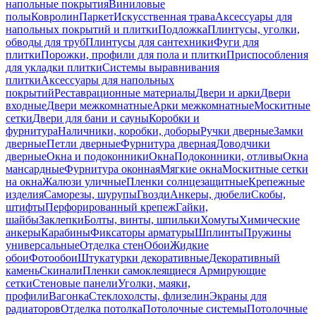
напольные покрытия
Виниловые
полы
Ковролин
Паркет
Искусственная трава
Аксессуары для
напольных покрытий и плитки
Подложка
Плинтусы, уголки,
обводы для труб
Плинтусы для сантехники
Фуги для
плитки
Порожки, профили для пола и плитки
Приспособления
для укладки плитки
Системы выравнивания
плитки
Аксессуары для напольных
покрытий
Реставрационные материалы
Двери и арки
Двери
входные
Двери межкомнатные
Арки межкомнатные
Москитные
сетки
Двери для бани и сауны
Коробки и
фурнитура
Наличники, коробки, доборы
Ручки дверные
Замки
дверные
Петли дверные
Фурнитура дверная
Доводчики
дверные
Окна и подоконники
Окна
Подоконники, отливы
Окна
мансардные
Фурнитура оконная
Мягкие окна
Москитные сетки
на окна
Жалюзи уличные
Пленки солнцезащитные
Крепежные
изделия
Саморезы, шурупы
Гвозди
Анкеры, дюбели
Скобы,
штифты
Перфорированный крепеж
Гайки,
шайбы
Заклепки
Болты, винты, шпильки
Хомуты
Химические
анкеры
Карабины
Фиксаторы арматуры
Шплинты
Пружины
универсальные
Отделка стен
Обои
Жидкие
обои
Фотообои
Штукатурки декоративные
Декоративный
камень
Скинали
Пленки самоклеящиеся
Армирующие
сетки
Стеновые панели
Уголки, маяки,
профили
Вагонка
Стеклохолсты, флизелин
Экраны для
радиаторов
Отделка потолка
Потолочные системы
Потолочные