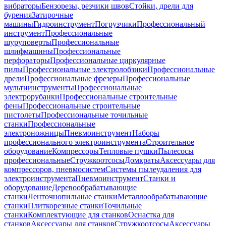
вибраторы
Бензорезы, резчики швов
Стойки, дрели для
бурения
Затирочные
машины
Гидроинструмент
Погрузчики
Профессиональный
инструмент
Профессиональные
шуруповерты
Профессиональные
шлифмашины
Профессиональные
перфораторы
Профессиональные циркулярные
пилы
Профессиональные электролобзики
Профессиональные
дрели
Профессиональные фрезеры
Профессиональные
мультиинструменты
Профессиональные
электрорубанки
Профессиональные строительные
фены
Профессиональные строительные
пистолеты
Профессиональные точильные
станки
Профессиональные
электроножницы
Пневмоинструмент
Наборы
профессионального электроинструмента
Строительное
оборудование
Компрессоры
Тепловые пушки
Пылесосы
профессиональные
Стружкоотсосы
Домкраты
Аксессуары для
компрессоров, пневмосистем
Системы пылеудаления для
электроинструмента
Пневмоинструмент
Станки и
оборудование
Деревообрабатывающие
станки
Ленточнопильные станки
Металлообрабатывающие
станки
Плиткорезные станки
Точильные
станки
Комплектующие для станков
Оснастка для
станков
Аксессуары для станков
Стружкоотсосы
Аксессуары