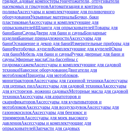
грядки
Садовые компостеры
Уничтожители, отпугиватели
насекомых и грызунов
Автоматизация и контроль
полива
Аксессуары и комплектующие для поливочного
оборудования
Укрывные материалы
Бочки, баки
пластиковые
Аксессуары и комплектующие для
опрыскивателей
Шланги для опрыскивателей
Товары для
бани
Бани
Сауны
Двери для бани и сауны
Бондарные
изделия
Банные принадлежности
Аксессуары для
бани
Оснащение и декор для бани
Измерительные приборы для
бани
Фитобочки, купели
Комплектующие для купелей
Окна
для бани
Мебель для бани и сауны
Ручки дверные для бани и
сауны
Эфирные масла
Спа-бассейны с
гидромассажем
Аксессуары и комплектующие для садовой
техники
Навесное оборудование
Двигатели для
мотоблоков
Прицепы для мотоблоков,
минитракторов
Аксессуары для газонной техники
Аксессуары
для цепных пил
Аксессуары для садовой техники
Аксессуары
для кусторезов, ножниц садовых
Моторные масла для садовой
техники
Аксессуары для аэратоторов и
скарификаторов
Аксессуары для культиваторов и
мотоблоков
Аксессуары для воздуходувок
Аксессуары для
газонокосилок
Аксессуары для бензокос и
триммеров
Аксессуары для моек высокого
давления
Аксессуары и комплектующие для
опрыскивателей
Запчасти для садовых