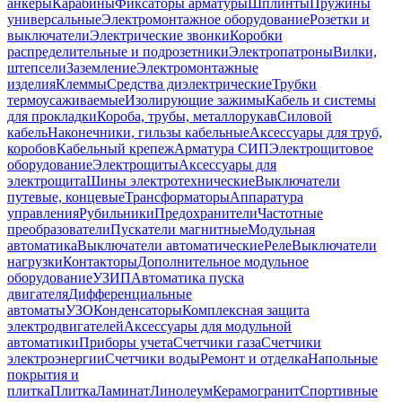
анкеры
Карабины
Фиксаторы арматуры
Шплинты
Пружины
универсальные
Электромонтажное оборудование
Розетки и
выключатели
Электрические звонки
Коробки
распределительные и подрозетники
Электропатроны
Вилки,
штепсели
Заземление
Электромонтажные
изделия
Клеммы
Средства диэлектрические
Трубки
термоусаживаемые
Изолирующие зажимы
Кабель и системы
для прокладки
Короба, трубы, металлорукав
Силовой
кабель
Наконечники, гильзы кабельные
Аксессуары для труб,
коробов
Кабельный крепеж
Арматура СИП
Электрощитовое
оборудование
Электрощиты
Аксессуары для
электрощита
Шины электротехнические
Выключатели
путевые, концевые
Трансформаторы
Аппаратура
управления
Рубильники
Предохранители
Частотные
преобразователи
Пускатели магнитные
Модульная
автоматика
Выключатели автоматические
Реле
Выключатели
нагрузки
Контакторы
Дополнительное модульное
оборудование
УЗИП
Автоматика пуска
двигателя
Дифференциальные
автоматы
УЗО
Конденсаторы
Комплексная защита
электродвигателей
Аксессуары для модульной
автоматики
Приборы учета
Счетчики газа
Счетчики
электроэнергии
Счетчики воды
Ремонт и отделка
Напольные
покрытия и
плитка
Плитка
Ламинат
Линолеум
Керамогранит
Спортивные