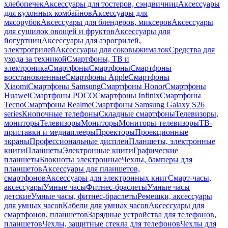
хлебопечек
Аксессуары для тостеров, сэндвичниц
Аксессуары
для кухонных комбайнов
Аксессуары для
мясорубок
Аксессуары для блендеров, миксеров
Аксессуары
для сушилок овощей и фруктов
Аксессуары для
йогуртниц
Аксессуары для аэрогрилей,
электрогрилей
Аксессуары для соковыжималок
Средства для
ухода за техникой
Смартфоны, ТВ и
электроника
Смартфоны
Смартфоны
Смартфоны
восстановленные
Смартфоны Apple
Смартфоны
Xiaomi
Смартфоны Samsung
Смартфоны Honor
Смартфоны
Huawei
Смартфоны POCO
Смартфоны Infinix
Смартфоны
Tecno
Смартфоны Realme
Смартфоны Samsung Galaxy S26
series
Кнопочные телефоны
Складные смартфоны
Телевизоры,
мониторы
Телевизоры
Мониторы
Мониторы-телевизоры
ТВ-
приставки и медиаплееры
Проекторы
Проекционные
экраны
Профессиональные дисплеи
Планшеты, электронные
книги
Планшеты
Электронные книги
Графические
планшеты
Блокноты электронные
Чехлы, бамперы для
планшетов
Аксессуары для планшетов,
смартфонов
Аксессуары для электронных книг
Смарт-часы,
аксессуары
Умные часы
Фитнес-браслеты
Умные часы
детские
Умные часы, фитнес-браслеты
Ремешки, аксессуары
для умных часов
Кабели для умных часов
Аксессуары для
смартфонов, планшетов
Зарядные устройства для телефонов,
планшетов
Чехлы, защитные стекла для телефонов
Чехлы для