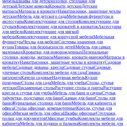
мебель
Шкафы для детской
Полки, стеллажи для
детской
Детские комоды
Кровати детские
Детские
матрасы
Матрасы в кроватку
Наматрасники, защитные чехлы
детские
Мебель для детского сада
Мебельная фурнитура и
аксессуары
Комплектующие для столов
Комплектующие для
стульев
Комплектующие для кроватей и кроваток
Аксессуары
для мебели
Комплектующие для мягкой
мебели
Комплектующие для корпусной мебели
Мебельная
фурнитура
Чехлы для мебели
Системы хранения для
кухни
Товары для безопасности детей
Мебель для самых
маленьких
Кроватки для новорожденных
Пеленальные
столики, комоды, матрасы
Манежи, кровати-манежи
Матрасы в
кроватку
Наматрасники, защитные чехлы в кроватку
Садовая
мебель
Садовые диваны, кресла
Садовые стулья
Садовые,
уличные столы
Комплекты мебели для сада
Гамаки,
шезлонги
Качели садовые
Надувная мебель
Кухни
походные
Столы для сада
Мебель для учебы
Столы, стулья
детские
Письменные столы
Растущие столы и парты
Растущие
кресла и стулья для учебы
Мебель для бани и сауны
Стулья,
табуретки, подставки для бани
Скамьи для бани
Столы для
бани
Журнальные столики для бани
Мебель для кабинета и
офиса
Столы офисные, компьютерные
Кресла, стулья для
офиса
Мягкая мебель для офиса
Шкафы офисные
Стеллажи,
полки для документов
Офисные тумбы
Комплекты мебели для
кабинета
Мебель для лоджии и балкона
Комплекты мебели для