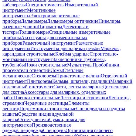
кабелерезы
Специнструменты
Измерительный
инструмент
Мерительные
инструменты
Электроизмерительные
приборы
Дальномеры
Дальномеры оптические
Нивелиры,
лазерные уровни
Пирометры
Детекторы и
тестеры
Толщиномеры
Специальные измерительные
приборы
Аксессуары для измерительных
приборов
Разметочный инструмент
Разметочные
инструменты
Инструменты для нарезки резьбы
Маркеры,
карандаши строительные
Клейма ударные
Строительно-
монтажный инструмент
Заклепочники
Труборезы,
трубогибы
Ножи строительные
Мультитулы
Пробойники,
просекатели отверстий
Ломы
Степлеры
механические
Стеклорезы
Прикаточные валики
Отделочный
инструмент
Плиткорезы
Кельмы, шпатели, гладилки
Малярный,
отделочный инструмент
Скотч, ленты малярные
Диспенсеры
для скотча
Аксессуары для малярных, отделочных
работ
Пленки строительные
Лестницы и стремянки
Лестницы,
стремянки
Чердачные лестницы
Элементы
лестниц
Подъемники строительные
Спецодежда и средства
защиты
Средства индивидуальной
защиты
Огнетушители
Сумки, пояса для
инструментов
Производственная
одежда
Спецодежда
Спецобувь
Организация рабочего
пространства
Фонари, прожекторы
Кейсы, ящики для