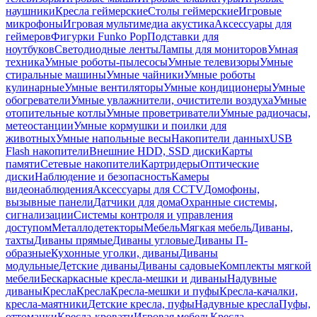
наушники
Кресла геймерские
Столы геймерские
Игровые
микрофоны
Игровая мультимедиа акустика
Аксессуары для
геймеров
Фигурки Funko Pop
Подставки для
ноутбуков
Светодиодные ленты
Лампы для мониторов
Умная
техника
Умные роботы-пылесосы
Умные телевизоры
Умные
стиральные машины
Умные чайники
Умные роботы
кулинарные
Умные вентиляторы
Умные кондиционеры
Умные
обогреватели
Умные увлажнители, очистители воздуха
Умные
отопительные котлы
Умные проветриватели
Умные радиочасы,
метеостанции
Умные кормушки и поилки для
животных
Умные напольные весы
Накопители данных
USB
Flash накопители
Внешние HDD, SSD диски
Карты
памяти
Сетевые накопители
Картридеры
Оптические
диски
Наблюдение и безопасность
Камеры
видеонаблюдения
Аксессуары для CCTV
Домофоны,
вызывные панели
Датчики для дома
Охранные системы,
сигнализации
Системы контроля и управления
доступом
Металлодетекторы
Мебель
Мягкая мебель
Диваны,
тахты
Диваны прямые
Диваны угловые
Диваны П-
образные
Кухонные уголки, диваны
Диваны
модульные
Детские диваны
Диваны садовые
Комплекты мягкой
мебели
Бескаркасные кресла-мешки и диваны
Надувные
диваны
Кресла
Кресла
Кресла-мешки и пуфы
Кресла-качалки,
кресла-маятники
Детские кресла, пуфы
Надувные кресла
Пуфы,
оттоманки
Кресла-кровати
Игровая мебель
Кресла