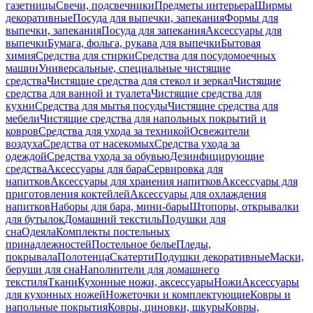
газетницы
Свечи, подсвечники
Предметы интерьера
Ширмы
декоративные
Посуда для выпечки, запекания
Формы для
выпечки, запекания
Посуда для запекания
Аксессуары для
выпечки
Бумага, фольга, рукава для выпечки
Бытовая
химия
Средства для стирки
Средства для посудомоечных
машин
Универсальные, специальные чистящие
средства
Чистящие средства для стекол и зеркал
Чистящие
средства для ванной и туалета
Чистящие средства для
кухни
Средства для мытья посуды
Чистящие средства для
мебели
Чистящие средства для напольных покрытий и
ковров
Средства для ухода за техникой
Освежители
воздуха
Средства от насекомых
Средства ухода за
одеждой
Средства ухода за обувью
Дезинфицирующие
средства
Аксессуары для бара
Сервировка для
напитков
Аксессуары для хранения напитков
Аксессуары для
приготовления коктейлей
Аксессуары для охлаждения
напитков
Наборы для бара, мини-бары
Штопоры, открывалки
для бутылок
Домашний текстиль
Подушки для
сна
Одеяла
Комплекты постельных
принадлежностей
Постельное белье
Пледы,
покрывала
Полотенца
Скатерти
Подушки декоративные
Маски,
беруши для сна
Наполнители для домашнего
текстиля
Ткани
Кухонные ножи, аксессуары
Ножи
Аксессуары
для кухонных ножей
Ножеточки и комплектующие
Ковры и
напольные покрытия
Ковры, циновки, шкуры
Ковры,