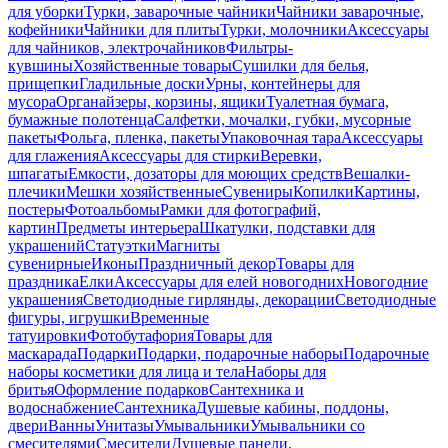
для уборки
Турки, заварочные чайники
Чайники заварочные,
кофейники
Чайники для плиты
Турки, молочники
Аксессуары
для чайников, электрочайников
Фильтры-
кувшины
Хозяйственные товары
Сушилки для белья,
прищепки
Гладильные доски
Урны, контейнеры для
мусора
Органайзеры, корзины, ящики
Туалетная бумага,
бумажные полотенца
Салфетки, мочалки, губки, мусорные
пакеты
Фольга, пленка, пакеты
Упаковочная тара
Аксессуары
для глажения
Аксессуары для стирки
Веревки,
шпагаты
Емкости, дозаторы для моющих средств
Вешалки-
плечики
Мешки хозяйственные
Сувениры
Копилки
Картины,
постеры
Фотоальбомы
Рамки для фотографий,
картин
Предметы интерьера
Шкатулки, подставки для
украшений
Статуэтки
Магниты
сувенирные
Иконы
Праздничный декор
Товары для
праздника
Елки
Аксессуары для елей новогодних
Новогодние
украшения
Светодиодные гирлянды, декорации
Светодиодные
фигуры, игрушки
Временные
татуировки
Фотобутафория
Товары для
маскарада
Подарки
Подарки, подарочные наборы
Подарочные
наборы косметики для лица и тела
Наборы для
бритья
Оформление подарков
Сантехника и
водоснабжение
Сантехника
Душевые кабины, поддоны,
двери
Ванны
Унитазы
Умывальники
Умывальники со
смесителями
Смесители
Душевые панели,