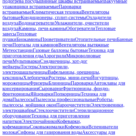
подогрева посуды
Винные шкафы встраиваемые
Вакуумные
упаковщики встраиваемые
Пароварки
встраиваемые
Климатическая техника
Вентиляторы
бытовые
Кондиционеры, сплит-системы
Охладители
воздуха
Водонагреватели
Увлажнители, очистители
воздуха
Камины, печи-камины
Обогреватели
Тепловые
завесы
Тепловые
пушки
Биокамины
Проветриватели
Отопительные печи
Банные
печи
Порталы для каминов
Вентиляторы вытяжные
Метеостанции
Газовые баллоны бытовые
Техника для
приготовления еды
Аэрогрили
Микроволновые
печи
Мультиварки
Сэндвичницы, хот-дог
мейкеры
Тостеры
Электрогрили,
электрошашлычницы
Вафельницы, орешницы,
кексницы
Хлебопечки
Ростеры, мини-печи
Йогуртницы,
мороженицы
Фризеры
Блинницы
Пароварки
Автоклавы для
консервирования
Сыроварни
Фритюрницы, фондю-
фритюрницы
Яйцеварки
Попкорницы
Техника для
дома
Пылесосы
Пылесосы профессиональные
Роботы-
пылесосы, мойщики окон
Пароочистители
Электровеники,
электрошвабры
Стеклоочистители
Стерилизационное
оборудование
Техника для приготовления
напитков
Электрочайники
Кофеварки,
кофемашины
Соковыжималки
Кофемолки
Вспениватели
молока
Сифоны для газирования воды
Аксессуары для