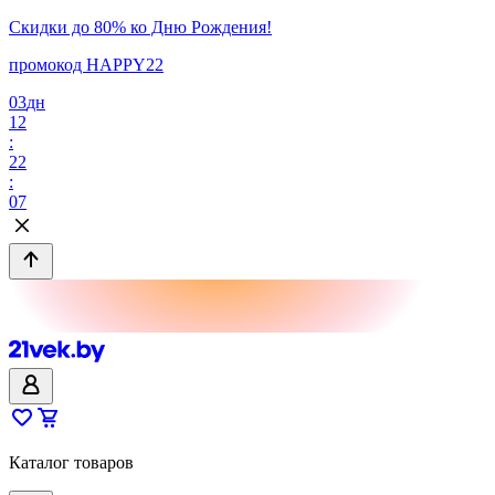
Скидки до 80% ко Дню Рождения!
промокод HAPPY22
03
дн
12
:
22
:
07
Каталог товаров