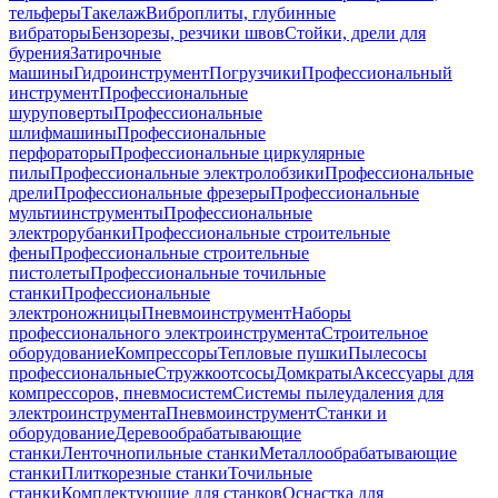
тельферы
Такелаж
Виброплиты, глубинные
вибраторы
Бензорезы, резчики швов
Стойки, дрели для
бурения
Затирочные
машины
Гидроинструмент
Погрузчики
Профессиональный
инструмент
Профессиональные
шуруповерты
Профессиональные
шлифмашины
Профессиональные
перфораторы
Профессиональные циркулярные
пилы
Профессиональные электролобзики
Профессиональные
дрели
Профессиональные фрезеры
Профессиональные
мультиинструменты
Профессиональные
электрорубанки
Профессиональные строительные
фены
Профессиональные строительные
пистолеты
Профессиональные точильные
станки
Профессиональные
электроножницы
Пневмоинструмент
Наборы
профессионального электроинструмента
Строительное
оборудование
Компрессоры
Тепловые пушки
Пылесосы
профессиональные
Стружкоотсосы
Домкраты
Аксессуары для
компрессоров, пневмосистем
Системы пылеудаления для
электроинструмента
Пневмоинструмент
Станки и
оборудование
Деревообрабатывающие
станки
Ленточнопильные станки
Металлообрабатывающие
станки
Плиткорезные станки
Точильные
станки
Комплектующие для станков
Оснастка для