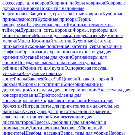
аксессуары для ковров
Коврики, наборы ковриков
Ковровые
дорожки
Циновки
Покрытия напольные
тафтинговые
Защитные, грязезащитные коврики
Кухонные
принадлежности
Кухонные приборы
Терки,
овощерезки
Разделочные доски
Кухонные термометры,
таймеры
Дуршлаги, сита, воронки
Формы, приборы для
приготовления
Молотки для мяса, тендерайзеры
Кухонные
мелочи
Миски
Кухонный текстиль
Кухонные фартуки,
прихватки
Кухонные полотенца
Скатерти, сервировочные
салфетки
Организация хранения на кухне
Посуда для
хранения
Органайзеры для кухни
Органайзеры для
специй
Посуда для ланча
Полки и аксессуары на
рейлинги
Рейлинги для кухни
Одноразовая посуда,
упаковка
Вакуумные пакеты,
контейнеры
Бакалея
Кофе
Чай
Цикорий, какао, горячий
шоколад
Сиропы и топпинги
Консервирование и
дистилляция
Автоклавы для консервирования
Аксессуары для
консервирования
Приспособления для
консервирования
Открывалки
Пивоварни
Емкости для
брожения
Ингредиенты для приготовления алкогольных
напитков
Аксессуары для приготовления и хранения
алкогольных напитков
Комплектующие для
дистилляторов
Прессы, дробилки для виноделия и
пивоварения
Дистилляторы бытовые
Уборочный
инвентарь
Швабры, насадки
Ведра, тазы для уборки
Наборы