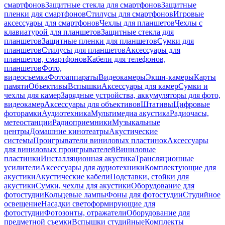
смартфонов
Защитные стекла для смартфонов
Защитные
пленки для смартфонов
Стилусы для смартфонов
Игровые
аксессуары для смартфонов
Чехлы для планшетов
Чехлы с
клавиатурой для планшетов
Защитные стекла для
планшетов
Защитные пленки для планшетов
Сумки для
планшетов
Стилусы для планшетов
Аксессуары для
планшетов, смартфонов
Кабели для телефонов,
планшетов
Фото,
видеосъемка
Фотоаппараты
Видеокамеры
Экшн-камеры
Карты
памяти
Объективы
Вспышки
Аксессуары для камер
Сумки и
чехлы для камер
Зарядные устройства, аккумуляторы для фото,
видеокамер
Аксессуары для объективов
Штативы
Цифровые
фоторамки
Аудиотехника
Мультимедиа акустика
Радиочасы,
метеостанции
Радиоприемники
Музыкальные
центры
Домашние кинотеатры
Акустические
системы
Проигрыватели виниловых пластинок
Аксессуары
для виниловых проигрывателей
Виниловые
пластинки
Инсталляционная акустика
Трансляционные
усилители
Аксессуары для аудиотехники
Комплектующие для
акустики
Акустические кабели
Подставки, стойки для
акустики
Сумки, чехлы для акустики
Оборудование для
фотостудии
Кольцевые лампы
Фоны для фотостудии
Студийное
освещение
Насадки светоформирующие для
фотостудии
Фотозонты, отражатели
Оборудование для
предметной съемки
Вспышки студийные
Комплекты