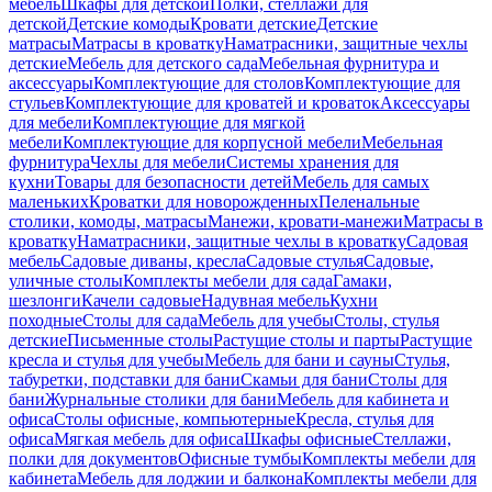
мебель
Шкафы для детской
Полки, стеллажи для
детской
Детские комоды
Кровати детские
Детские
матрасы
Матрасы в кроватку
Наматрасники, защитные чехлы
детские
Мебель для детского сада
Мебельная фурнитура и
аксессуары
Комплектующие для столов
Комплектующие для
стульев
Комплектующие для кроватей и кроваток
Аксессуары
для мебели
Комплектующие для мягкой
мебели
Комплектующие для корпусной мебели
Мебельная
фурнитура
Чехлы для мебели
Системы хранения для
кухни
Товары для безопасности детей
Мебель для самых
маленьких
Кроватки для новорожденных
Пеленальные
столики, комоды, матрасы
Манежи, кровати-манежи
Матрасы в
кроватку
Наматрасники, защитные чехлы в кроватку
Садовая
мебель
Садовые диваны, кресла
Садовые стулья
Садовые,
уличные столы
Комплекты мебели для сада
Гамаки,
шезлонги
Качели садовые
Надувная мебель
Кухни
походные
Столы для сада
Мебель для учебы
Столы, стулья
детские
Письменные столы
Растущие столы и парты
Растущие
кресла и стулья для учебы
Мебель для бани и сауны
Стулья,
табуретки, подставки для бани
Скамьи для бани
Столы для
бани
Журнальные столики для бани
Мебель для кабинета и
офиса
Столы офисные, компьютерные
Кресла, стулья для
офиса
Мягкая мебель для офиса
Шкафы офисные
Стеллажи,
полки для документов
Офисные тумбы
Комплекты мебели для
кабинета
Мебель для лоджии и балкона
Комплекты мебели для