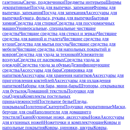
газетницы
Свечи, подсвечники
Предметы интерьера
Ширмы
декоративные
Посуда для выпечки, запекания
Формы для
выпечки, запекания
Посуда для запекания
Аксессуары для
выпечки
Бумага, фольга, рукава для выпечки
Бытовая
химия
Средства для стирки
Средства для посудомоечных
машин
Универсальные, специальные чистящие
средства
Чистящие средства для стекол и зеркал
Чистящие
средства для ванной и туалета
Чистящие средства для
кухни
Средства для мытья посуды
Чистящие средства для
мебели
Чистящие средства для напольных покрытий и
ковров
Средства для ухода за техникой
Освежители
воздуха
Средства от насекомых
Средства ухода за
одеждой
Средства ухода за обувью
Дезинфицирующие
средства
Аксессуары для бара
Сервировка для
напитков
Аксессуары для хранения напитков
Аксессуары для
приготовления коктейлей
Аксессуары для охлаждения
напитков
Наборы для бара, мини-бары
Штопоры, открывалки
для бутылок
Домашний текстиль
Подушки для
сна
Одеяла
Комплекты постельных
принадлежностей
Постельное белье
Пледы,
покрывала
Полотенца
Скатерти
Подушки декоративные
Маски,
беруши для сна
Наполнители для домашнего
текстиля
Ткани
Кухонные ножи, аксессуары
Ножи
Аксессуары
для кухонных ножей
Ножеточки и комплектующие
Ковры и
напольные покрытия
Ковры, циновки, шкуры
Ковры,