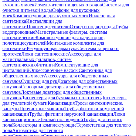
кухонных моек
Измельчители пищевых отходов
Системы для
очистки питьевой воды
Сифоны для кухонных
моек
Комплектующие для кухонных моек
Инженерная
сантехника
Инсталляции для
сантехники
Полотенцесушители
Отвод и подвод воды
Трубы
водопроводные
Магистральные фильтры, системы
сантехнические
Комплектующие для радиаторов,
полотенцесушителей
Монтажные комплекты для
сантехники
Регулирующая арматура
Системы защиты от
протечек
Люки сантехнические
Аксессуары для
магистральных фильтров, систем
сантехнических
Фитинги
Комплектующие для
инсталляций
Опрессовочные насосы
Сантехника для
общественных мест
Аксессуары для общественных
санузлов
Сушилки для рук
Дозаторы для общественных
санузлов
Сенсорные дозаторы для общественных
санузлов
Локтевые дозаторы для общественных
санузлов
Диспенсеры для бумажных полотенец
Диспенсеры
для туалетной бумаги
Канализация
Тросы сантехнические,
вантузы
Прочистные машины
Трубы, фитинги внутренней
канализации
Трубы, фитинги наружной канализации
Люки
канализационные
Теплый пол водяной
Трубы для теплого
пола
Коллекторы и комплектующие
Термостатика для теплого
пола
Автоматика для теплого
пола
Строительство
Строительные смеси и грунтовки
Клеевые