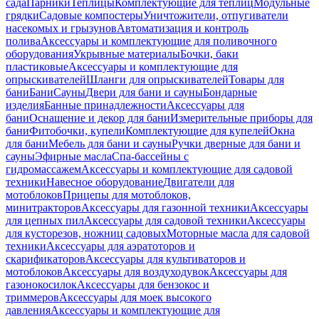
сада
Парники
Теплицы
Комплектующие для теплиц
Модульные
грядки
Садовые компостеры
Уничтожители, отпугиватели
насекомых и грызунов
Автоматизация и контроль
полива
Аксессуары и комплектующие для поливочного
оборудования
Укрывные материалы
Бочки, баки
пластиковые
Аксессуары и комплектующие для
опрыскивателей
Шланги для опрыскивателей
Товары для
бани
Бани
Сауны
Двери для бани и сауны
Бондарные
изделия
Банные принадлежности
Аксессуары для
бани
Оснащение и декор для бани
Измерительные приборы для
бани
Фитобочки, купели
Комплектующие для купелей
Окна
для бани
Мебель для бани и сауны
Ручки дверные для бани и
сауны
Эфирные масла
Спа-бассейны с
гидромассажем
Аксессуары и комплектующие для садовой
техники
Навесное оборудование
Двигатели для
мотоблоков
Прицепы для мотоблоков,
минитракторов
Аксессуары для газонной техники
Аксессуары
для цепных пил
Аксессуары для садовой техники
Аксессуары
для кусторезов, ножниц садовых
Моторные масла для садовой
техники
Аксессуары для аэратоторов и
скарификаторов
Аксессуары для культиваторов и
мотоблоков
Аксессуары для воздуходувок
Аксессуары для
газонокосилок
Аксессуары для бензокос и
триммеров
Аксессуары для моек высокого
давления
Аксессуары и комплектующие для