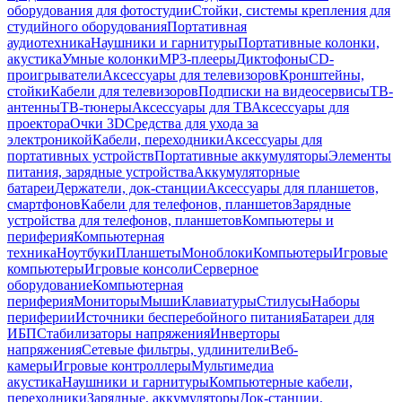
оборудования для фотостудии
Стойки, системы крепления для
студийного оборудования
Портативная
аудиотехника
Наушники и гарнитуры
Портативные колонки,
акустика
Умные колонки
MP3-плееры
Диктофоны
CD-
проигрыватели
Аксессуары для телевизоров
Кронштейны,
стойки
Кабели для телевизоров
Подписки на видеосервисы
ТВ-
антенны
ТВ-тюнеры
Аксессуары для ТВ
Аксессуары для
проектора
Очки 3D
Средства для ухода за
электроникой
Кабели, переходники
Аксессуары для
портативных устройств
Портативные аккумуляторы
Элементы
питания, зарядные устройства
Аккумуляторные
батареи
Держатели, док-станции
Аксессуары для планшетов,
смартфонов
Кабели для телефонов, планшетов
Зарядные
устройства для телефонов, планшетов
Компьютеры и
периферия
Компьютерная
техника
Ноутбуки
Планшеты
Моноблоки
Компьютеры
Игровые
компьютеры
Игровые консоли
Серверное
оборудование
Компьютерная
периферия
Мониторы
Мыши
Клавиатуры
Стилусы
Наборы
периферии
Источники бесперебойного питания
Батареи для
ИБП
Стабилизаторы напряжения
Инверторы
напряжения
Сетевые фильтры, удлинители
Веб-
камеры
Игровые контроллеры
Мультимедиа
акустика
Наушники и гарнитуры
Компьютерные кабели,
переходники
Зарядные, аккумуляторы
Док-станции,