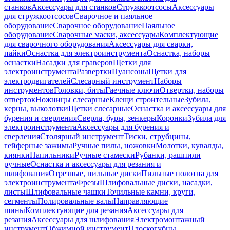
станков
Аксессуары для станков
Стружкоотсосы
Аксессуары
для стружкоотсосов
Сварочное и паяльное
оборудование
Сварочное оборудование
Паяльное
оборудование
Сварочные маски, аксессуары
Комплектующие
для сварочного оборудования
Аксессуары для сварки,
пайки
Оснастка для электроинструмента
Оснастка, наборы
оснастки
Насадки для граверов
Щетки для
электроинструмента
Развертки
Пуансоны
Щетки для
электродвигателей
Слесарный инструмент
Наборы
инструментов
Головки, биты
Гаечные ключи
Отвертки, наборы
отверток
Ножницы слесарные
Клещи строительные
Зубила,
керны, выколотки
Щетки слесарные
Оснастка и аксессуары для
бурения и сверления
Сверла, буры, зенкеры
Коронки
Зубила для
электроинструмента
Аксессуары для бурения и
сверления
Столярный инструмент
Тиски, струбцины,
гейферные зажимы
Ручные пилы, ножовки
Молотки, кувалды,
киянки
Напильники
Ручные стамески
Рубанки, рашпили
ручные
Оснастка и аксессуары для резания и
шлифования
Отрезные, пильные диски
Пильные полотна для
электроинструмента
Фрезы
Шлифовальные диски, насадки,
листы
Шлифовальные чашки
Точильные камни, круги,
сегменты
Полировальные валы
Направляющие
шины
Комплектующие для резания
Аксессуары для
резания
Аксессуары для шлифования
Электромонтажный
инструмент
Обжимной инструмент
Плоскогубцы,