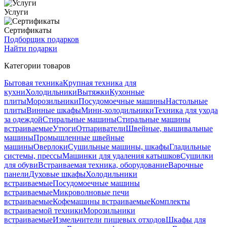
Услуги
Сертификаты
Подборщик подарков
Найти подарки
Категории товаров
Бытовая техника
Крупная техника для
кухни
Холодильники
Вытяжки
Кухонные
плиты
Морозильники
Посудомоечные машины
Настольные
плиты
Винные шкафы
Мини-холодильники
Техника для ухода
за одеждой
Стиральные машины
Стиральные машины
встраиваемые
Утюги
Отпариватели
Швейные, вышивальные
машины
Промышленные швейные
машины
Оверлоки
Сушильные машины, шкафы
Гладильные
системы, прессы
Машинки для удаления катышков
Сушилки
для обуви
Встраиваемая техника, оборудование
Варочные
панели
Духовые шкафы
Холодильники
встраиваемые
Посудомоечные машины
встраиваемые
Микроволновые печи
встраиваемые
Кофемашины встраиваемые
Комплекты
встраиваемой техники
Морозильники
встраиваемые
Измельчители пищевых отходов
Шкафы для