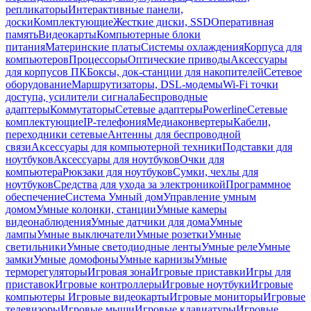
репликаторы
Интерактивные панели,
доски
Комплектующие
Жесткие диски, SSD
Оперативная
память
Видеокарты
Компьютерные блоки
питания
Материнские платы
Системы охлаждения
Корпуса для
компьютеров
Процессоры
Оптические приводы
Аксессуары
для корпусов ПК
Боксы, док-станции для накопителей
Сетевое
оборудование
Маршрутизаторы, DSL-модемы
Wi-Fi точки
доступа, усилители сигнала
Беспроводные
адаптеры
Коммутаторы
Сетевые адаптеры
Powerline
Сетевые
комплектующие
IP-телефония
Медиаконвертеры
Кабели,
переходники сетевые
Антенны для беспроводной
связи
Аксессуары для компьютерной техники
Подставки для
ноутбуков
Аксессуары для ноутбуков
Очки для
компьютера
Рюкзаки для ноутбуков
Сумки, чехлы для
ноутбуков
Средства для ухода за электроникой
Программное
обеспечение
Система Умный дом
Управление умным
домом
Умные колонки, станции
Умные камеры
видеонаблюдения
Умные датчики для дома
Умные
лампы
Умные выключатели
Умные розетки
Умные
светильники
Умные светодиодные ленты
Умные реле
Умные
замки
Умные домофоны
Умные карнизы
Умные
терморегуляторы
Игровая зона
Игровые приставки
Игры для
приставок
Игровые контроллеры
Игровые ноутбуки
Игровые
компьютеры
Игровые видеокарты
Игровые мониторы
Игровые
телевизоры
Игровые мыши
Игровые клавиатуры
Игровые