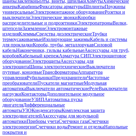
шайбы
Заклепки
Болты, винты, шпильки
Хомуты
Химические
анкеры
Карабины
Фиксаторы арматуры
Шплинты
Пружины
универсальные
Электромонтажное оборудование
Розетки и
выключатели
Электрические звонки
Коробки
распределительные и подрозетники
Электропатроны
Вилки,
штепсели
Заземление
Электромонтажные
изделия
Клеммы
Средства диэлектрические
Трубки
термоусаживаемые
Изолирующие зажимы
Кабель и системы
для прокладки
Короба, трубы, металлорукав
Силовой
кабель
Наконечники, гильзы кабельные
Аксессуары для труб,
коробов
Кабельный крепеж
Арматура СИП
Электрощитовое
оборудование
Электрощиты
Аксессуары для
электрощита
Шины электротехнические
Выключатели
путевые, концевые
Трансформаторы
Аппаратура
управления
Рубильники
Предохранители
Частотные
преобразователи
Пускатели магнитные
Модульная
автоматика
Выключатели автоматические
Реле
Выключатели
нагрузки
Контакторы
Дополнительное модульное
оборудование
УЗИП
Автоматика пуска
двигателя
Дифференциальные
автоматы
УЗО
Конденсаторы
Комплексная защита
электродвигателей
Аксессуары для модульной
автоматики
Приборы учета
Счетчики газа
Счетчики
электроэнергии
Счетчики воды
Ремонт и отделка
Напольные
покрытия и