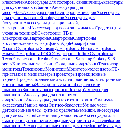
хлебопечек
Аксессуары для тостеров, сэндвичниц
Аксессуары
для кухонных комбайнов
Аксессуары для
мясорубок
Аксессуары для блендеров, миксеров
Аксессуары
для сушилок овощей и фруктов
Аксессуары для
йогуртниц
Аксессуары для аэрогрилей,
электрогрилей
Аксессуары для соковыжималок
Средства для
ухода за техникой
Смартфоны, ТВ и
электроника
Смартфоны
Смартфоны
Смартфоны
восстановленные
Смартфоны Apple
Смартфоны
Xiaomi
Смартфоны Samsung
Смартфоны Honor
Смартфоны
Huawei
Смартфоны POCO
Смартфоны Infinix
Смартфоны
Tecno
Смартфоны Realme
Смартфоны Samsung Galaxy S26
series
Кнопочные телефоны
Складные смартфоны
Телевизоры,
мониторы
Телевизоры
Мониторы
Мониторы-телевизоры
ТВ-
приставки и медиаплееры
Проекторы
Проекционные
экраны
Профессиональные дисплеи
Планшеты, электронные
книги
Планшеты
Электронные книги
Графические
планшеты
Блокноты электронные
Чехлы, бамперы для
планшетов
Аксессуары для планшетов,
смартфонов
Аксессуары для электронных книг
Смарт-часы,
аксессуары
Умные часы
Фитнес-браслеты
Умные часы
детские
Умные часы, фитнес-браслеты
Ремешки, аксессуары
для умных часов
Кабели для умных часов
Аксессуары для
смартфонов, планшетов
Зарядные устройства для телефонов,
планшетов
Чехлы, защитные стекла для телефонов
Чехлы для