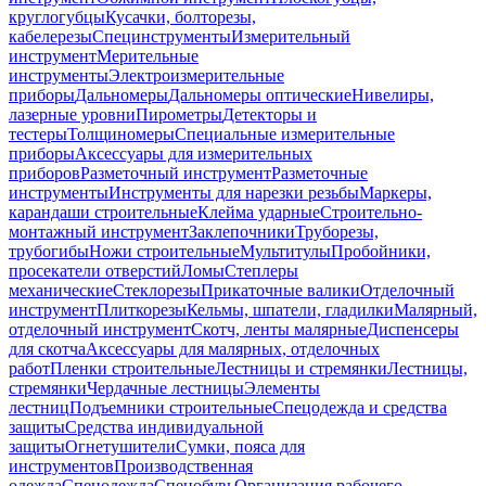
круглогубцы
Кусачки, болторезы,
кабелерезы
Специнструменты
Измерительный
инструмент
Мерительные
инструменты
Электроизмерительные
приборы
Дальномеры
Дальномеры оптические
Нивелиры,
лазерные уровни
Пирометры
Детекторы и
тестеры
Толщиномеры
Специальные измерительные
приборы
Аксессуары для измерительных
приборов
Разметочный инструмент
Разметочные
инструменты
Инструменты для нарезки резьбы
Маркеры,
карандаши строительные
Клейма ударные
Строительно-
монтажный инструмент
Заклепочники
Труборезы,
трубогибы
Ножи строительные
Мультитулы
Пробойники,
просекатели отверстий
Ломы
Степлеры
механические
Стеклорезы
Прикаточные валики
Отделочный
инструмент
Плиткорезы
Кельмы, шпатели, гладилки
Малярный,
отделочный инструмент
Скотч, ленты малярные
Диспенсеры
для скотча
Аксессуары для малярных, отделочных
работ
Пленки строительные
Лестницы и стремянки
Лестницы,
стремянки
Чердачные лестницы
Элементы
лестниц
Подъемники строительные
Спецодежда и средства
защиты
Средства индивидуальной
защиты
Огнетушители
Сумки, пояса для
инструментов
Производственная
одежда
Спецодежда
Спецобувь
Организация рабочего