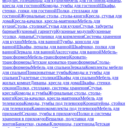
модули
Столешницы для кухни
Мебель для гостиной
Диваны,
кресла для гостиной
Комоды, тумбы для гостиной
Шкафы,
стенки, горки для гостиной
Полки, стеллажи для
гостиной
Журнальные столы, столы-книги
Кресла, стулья для
дома
Кресла-качалки, кресла-маятники
Мебель для
кухни
Столы, столики
Стулья для кухни
Стулья, табуреты
барные
Кухонный гарнитур
Кухонные модули
Кухонные
уголки, диваны
Стульчики для кормления
Системы хранения
для кухни
Мебель для ванной
Тумбы, консоли для
ванной
Шкафы, пеналы для ванной
Шкафчики, полки для
ванной
Зеркала для ванной
Аксессуары для ванной
Мебель-
трансформер
Мебель-трансформер
Кровати-
трансформеры
Детские кроватки-трансформеры
Столы-
трансформеры
Мебель для спальни
Зеркала
Комплекты мебели
для спальни
Прикроватные тумбы
Комоды и тумбы для
спальни
Туалетные столики
Шкафы для спальни
Мебель для
жилых комнат
Диваны, кресла для дома
Шкафы, стенки,
секции
Полки, стеллажи, системы хранения
Стулья,
кресла
Комоды и тумбы
Журнальные столы, столы-
книги
Кресла-качалки, кресла-маятники
Мебель для
телевизора
Комоды, тумбы под телевизор
Кронштейны, стойки
для телевизора
Каминокомплекты под телевизор
Мебель для
прихожей
Секции, тумбы в прихожую
Полки и системы
хранения в прихожую
Вешалки, подставки для
зонтов
Банкетки, скамьи
Ключницы, газетницы
Детская