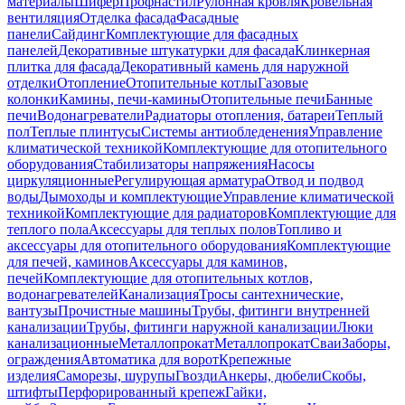
материалы
Шифер
Профнастил
Рулонная кровля
Кровельная
вентиляция
Отделка фасада
Фасадные
панели
Сайдинг
Комплектующие для фасадных
панелей
Декоративные штукатурки для фасада
Клинкерная
плитка для фасада
Декоративный камень для наружной
отделки
Отопление
Отопительные котлы
Газовые
колонки
Камины, печи-камины
Отопительные печи
Банные
печи
Водонагреватели
Радиаторы отопления, батареи
Теплый
пол
Теплые плинтусы
Системы антиобледенения
Управление
климатической техникой
Комплектующие для отопительного
оборудования
Стабилизаторы напряжения
Насосы
циркуляционные
Регулирующая арматура
Отвод и подвод
воды
Дымоходы и комплектующие
Управление климатической
техникой
Комплектующие для радиаторов
Комплектующие для
теплого пола
Аксессуары для теплых полов
Топливо и
аксессуары для отопительного оборудования
Комплектующие
для печей, каминов
Аксессуары для каминов,
печей
Комплектующие для отопительных котлов,
водонагревателей
Канализация
Тросы сантехнические,
вантузы
Прочистные машины
Трубы, фитинги внутренней
канализации
Трубы, фитинги наружной канализации
Люки
канализационные
Металлопрокат
Металлопрокат
Сваи
Заборы,
ограждения
Автоматика для ворот
Крепежные
изделия
Саморезы, шурупы
Гвозди
Анкеры, дюбели
Скобы,
штифты
Перфорированный крепеж
Гайки,