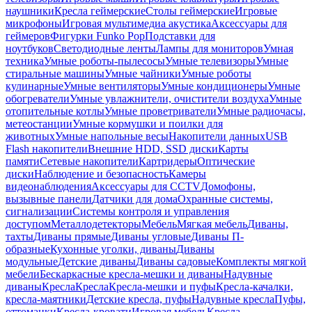
наушники
Кресла геймерские
Столы геймерские
Игровые
микрофоны
Игровая мультимедиа акустика
Аксессуары для
геймеров
Фигурки Funko Pop
Подставки для
ноутбуков
Светодиодные ленты
Лампы для мониторов
Умная
техника
Умные роботы-пылесосы
Умные телевизоры
Умные
стиральные машины
Умные чайники
Умные роботы
кулинарные
Умные вентиляторы
Умные кондиционеры
Умные
обогреватели
Умные увлажнители, очистители воздуха
Умные
отопительные котлы
Умные проветриватели
Умные радиочасы,
метеостанции
Умные кормушки и поилки для
животных
Умные напольные весы
Накопители данных
USB
Flash накопители
Внешние HDD, SSD диски
Карты
памяти
Сетевые накопители
Картридеры
Оптические
диски
Наблюдение и безопасность
Камеры
видеонаблюдения
Аксессуары для CCTV
Домофоны,
вызывные панели
Датчики для дома
Охранные системы,
сигнализации
Системы контроля и управления
доступом
Металлодетекторы
Мебель
Мягкая мебель
Диваны,
тахты
Диваны прямые
Диваны угловые
Диваны П-
образные
Кухонные уголки, диваны
Диваны
модульные
Детские диваны
Диваны садовые
Комплекты мягкой
мебели
Бескаркасные кресла-мешки и диваны
Надувные
диваны
Кресла
Кресла
Кресла-мешки и пуфы
Кресла-качалки,
кресла-маятники
Детские кресла, пуфы
Надувные кресла
Пуфы,
оттоманки
Кресла-кровати
Игровая мебель
Кресла