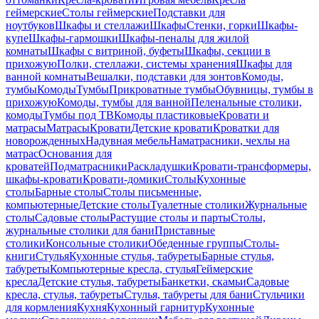
геймерские
Столы геймерские
Подставки для
ноутбуков
Шкафы и стеллажи
Шкафы
Стенки, горки
Шкафы-
купе
Шкафы-гармошки
Шкафы-пеналы для жилой
комнаты
Шкафы с витриной, буфеты
Шкафы, секции в
прихожую
Полки, стеллажи, системы хранения
Шкафы для
ванной комнаты
Вешалки, подставки для зонтов
Комоды,
тумбы
Комоды
Тумбы
Прикроватные тумбы
Обувницы, тумбы в
прихожую
Комоды, тумбы для ванной
Пеленальные столики,
комоды
Тумбы под ТВ
Комоды пластиковые
Кровати и
матрасы
Матрасы
Кровати
Детские кровати
Кроватки для
новорожденных
Надувная мебель
Наматрасники, чехлы на
матрас
Основания для
кроватей
Подматрасники
Раскладушки
Кровати-трансформеры,
шкафы-кровати
Кровати-домики
Столы
Кухонные
столы
Барные столы
Столы письменные,
компьютерные
Детские столы
Туалетные столики
Журнальные
столы
Садовые столы
Растущие столы и парты
Столы,
журнальные столики для бани
Приставные
столики
Консольные столики
Обеденные группы
Столы-
книги
Стулья
Кухонные стулья, табуреты
Барные стулья,
табуреты
Компьютерные кресла, стулья
Геймерские
кресла
Детские стулья, табуреты
Банкетки, скамьи
Садовые
кресла, стулья, табуреты
Стулья, табуреты для бани
Стульчики
для кормления
Кухня
Кухонный гарнитур
Кухонные