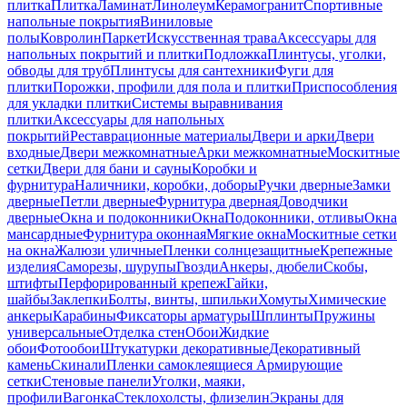
плитка
Плитка
Ламинат
Линолеум
Керамогранит
Спортивные
напольные покрытия
Виниловые
полы
Ковролин
Паркет
Искусственная трава
Аксессуары для
напольных покрытий и плитки
Подложка
Плинтусы, уголки,
обводы для труб
Плинтусы для сантехники
Фуги для
плитки
Порожки, профили для пола и плитки
Приспособления
для укладки плитки
Системы выравнивания
плитки
Аксессуары для напольных
покрытий
Реставрационные материалы
Двери и арки
Двери
входные
Двери межкомнатные
Арки межкомнатные
Москитные
сетки
Двери для бани и сауны
Коробки и
фурнитура
Наличники, коробки, доборы
Ручки дверные
Замки
дверные
Петли дверные
Фурнитура дверная
Доводчики
дверные
Окна и подоконники
Окна
Подоконники, отливы
Окна
мансардные
Фурнитура оконная
Мягкие окна
Москитные сетки
на окна
Жалюзи уличные
Пленки солнцезащитные
Крепежные
изделия
Саморезы, шурупы
Гвозди
Анкеры, дюбели
Скобы,
штифты
Перфорированный крепеж
Гайки,
шайбы
Заклепки
Болты, винты, шпильки
Хомуты
Химические
анкеры
Карабины
Фиксаторы арматуры
Шплинты
Пружины
универсальные
Отделка стен
Обои
Жидкие
обои
Фотообои
Штукатурки декоративные
Декоративный
камень
Скинали
Пленки самоклеящиеся
Армирующие
сетки
Стеновые панели
Уголки, маяки,
профили
Вагонка
Стеклохолсты, флизелин
Экраны для