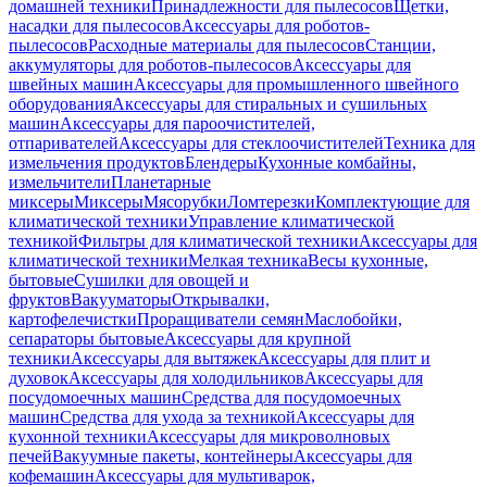
домашней техники
Принадлежности для пылесосов
Щетки,
насадки для пылесосов
Аксессуары для роботов-
пылесосов
Расходные материалы для пылесосов
Станции,
аккумуляторы для роботов-пылесосов
Аксессуары для
швейных машин
Аксессуары для промышленного швейного
оборудования
Аксессуары для стиральных и сушильных
машин
Аксессуары для пароочистителей,
отпаривателей
Аксессуары для стеклоочистителей
Техника для
измельчения продуктов
Блендеры
Кухонные комбайны,
измельчители
Планетарные
миксеры
Миксеры
Мясорубки
Ломтерезки
Комплектующие для
климатической техники
Управление климатической
техникой
Фильтры для климатической техники
Аксессуары для
климатической техники
Мелкая техника
Весы кухонные,
бытовые
Сушилки для овощей и
фруктов
Вакууматоры
Открывалки,
картофелечистки
Проращиватели семян
Маслобойки,
сепараторы бытовые
Аксессуары для крупной
техники
Аксессуары для вытяжек
Аксессуары для плит и
духовок
Аксессуары для холодильников
Аксессуары для
посудомоечных машин
Средства для посудомоечных
машин
Средства для ухода за техникой
Аксессуары для
кухонной техники
Аксессуары для микроволновых
печей
Вакуумные пакеты, контейнеры
Аксессуары для
кофемашин
Аксессуары для мультиварок,