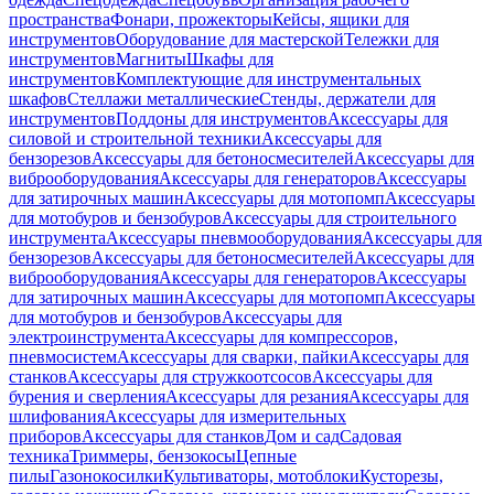
пространства
Фонари, прожекторы
Кейсы, ящики для
инструментов
Оборудование для мастерской
Тележки для
инструментов
Магниты
Шкафы для
инструментов
Комплектующие для инструментальных
шкафов
Стеллажи металлические
Стенды, держатели для
инструментов
Поддоны для инструментов
Аксессуары для
силовой и строительной техники
Аксессуары для
бензорезов
Аксессуары для бетоносмесителей
Аксессуары для
виброоборудования
Аксессуары для генераторов
Аксессуары
для затирочных машин
Аксессуары для мотопомп
Аксессуары
для мотобуров и бензобуров
Аксессуары для строительного
инструмента
Аксессуары пневмооборудования
Аксессуары для
бензорезов
Аксессуары для бетоносмесителей
Аксессуары для
виброоборудования
Аксессуары для генераторов
Аксессуары
для затирочных машин
Аксессуары для мотопомп
Аксессуары
для мотобуров и бензобуров
Аксессуары для
электроинструмента
Аксессуары для компрессоров,
пневмосистем
Аксессуары для сварки, пайки
Аксессуары для
станков
Аксессуары для стружкоотсосов
Аксессуары для
бурения и сверления
Аксессуары для резания
Аксессуары для
шлифования
Аксессуары для измерительных
приборов
Аксессуары для станков
Дом и сад
Садовая
техника
Триммеры, бензокосы
Цепные
пилы
Газонокосилки
Культиваторы, мотоблоки
Кусторезы,