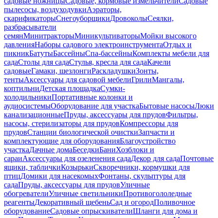
садовые ножницы
Садовые, кормовые измельчители
Садовые
пылесосы, воздуходувки
Аэраторы,
скарификаторы
Снегоуборщики
Дровоколы
Сеялки,
разбрасыватели
семян
Минитракторы
Миникультиваторы
Мойки высокого
давления
Наборы садового электроинструмента
Отдых и
пикник
Батуты
Бассейны
Спа-бассейны
Комплекты мебели для
сада
Столы для сада
Стулья, кресла для сада
Качели
садовые
Гамаки, шезлонги
Раскладушки
Зонты,
тенты
Аксессуары для садовой мебели
Грили
Мангалы,
коптильни
Детская площадка
Сумки-
холодильники
Портативные колонки и
аудиосистемы
Оборудование для участка
Бытовые насосы
Люки
канализационные
Пруды, аксессуары для прудов
Фильтры,
насосы, стерилизаторы для прудов
Компрессоры для
прудов
Станции биологической очистки
Запчасти и
комплектующие для оборудования
Благоустройство
участка
Дачные дома
Беседки
Бани
Хозблоки и
сараи
Аксессуары для озеленения сада
Декор для сада
Почтовые
ящики, таблички
Козырьки
Скворечники, кормушки для
птиц
Домики для насекомых
Фонтаны, скульптуры для
сада
Пруды, аксессуары для прудов
Уличные
обогреватели
Уличные светильники
Противогололедные
реагенты
Декоративный щебень
Сад и огород
Поливочное
оборудование
Садовые опрыскиватели
Шланги для дома и