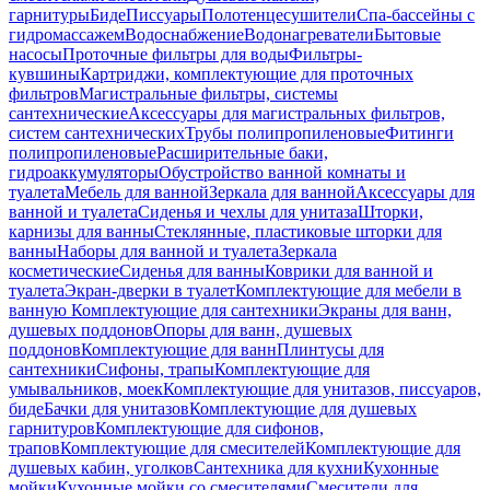
гарнитуры
Биде
Писсуары
Полотенцесушители
Спа-бассейны с
гидромассажем
Водоснабжение
Водонагреватели
Бытовые
насосы
Проточные фильтры для воды
Фильтры-
кувшины
Картриджи, комплектующие для проточных
фильтров
Магистральные фильтры, системы
сантехнические
Аксессуары для магистральных фильтров,
систем сантехнических
Трубы полипропиленовые
Фитинги
полипропиленовые
Расширительные баки,
гидроаккумуляторы
Обустройство ванной комнаты и
туалета
Мебель для ванной
Зеркала для ванной
Аксессуары для
ванной и туалета
Сиденья и чехлы для унитаза
Шторки,
карнизы для ванны
Стеклянные, пластиковые шторки для
ванны
Наборы для ванной и туалета
Зеркала
косметические
Сиденья для ванны
Коврики для ванной и
туалета
Экран-дверки в туалет
Комплектующие для мебели в
ванную
Комплектующие для сантехники
Экраны для ванн,
душевых поддонов
Опоры для ванн, душевых
поддонов
Комплектующие для ванн
Плинтусы для
сантехники
Сифоны, трапы
Комплектующие для
умывальников, моек
Комплектующие для унитазов, писсуаров,
биде
Бачки для унитазов
Комплектующие для душевых
гарнитуров
Комплектующие для сифонов,
трапов
Комплектующие для смесителей
Комплектующие для
душевых кабин, уголков
Сантехника для кухни
Кухонные
мойки
Кухонные мойки со смесителями
Смесители для