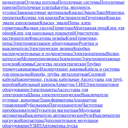
радиаторов
Отделка потолка
Потолочные системы
Потолочные
панели
Потолочные плиты
Багеты, молдинги,
уголки
Лакокрасочные материалы
Краски
Эмали
Лаки
Морилки,
пропитки
Колеры для краски
Растворители
Грунтовки
Краски,
эмали аэрозольные
Краски, эмали
Пены, клеи,
герметики
Жидкие гвозди
Герметики
Монтажная пена
Клеи для
обоев
Клеи для напольных покрытий
Очистители,
растворители
Фиксаторы резьбы
Клеи
Герметики,
пены
Электромонтажное оборудование
Розетки и
выключатели
Электрические звонки
Коробки
распределительные и подрозетники
Электропатроны
Вилки,
штепсели
Молниеприемники
Заземление
Электромонтажные
изделия
Клеммы
Средства диэлектрические
Трубки
термоусаживаемые
Изолирующие зажимы
Кабель и системы
для прокладки
Короба, трубы, металлорукав
Силовой
кабель
Наконечники, гильзы кабельные
Аксессуары для труб,
коробов
Кабельный крепеж
Арматура СИП
Электрощитовое
оборудование
Электрощиты
Аксессуары для
электрощита
Шины электротехнические
Выключатели
путевые, концевые
Трансформаторы
Аппаратура
управления
Рубильники
Предохранители
Частотные
преобразователи
Пускатели магнитные
Модульная
автоматика
Выключатели автоматические
Реле
Выключатели
нагрузки
Контакторы
Дополнительное модульное
оборудование
УЗИП
Автоматика пуска