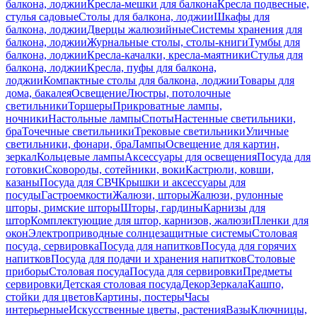
балкона, лоджии
Кресла-мешки для балкона
Кресла подвесные,
стулья садовые
Столы для балкона, лоджии
Шкафы для
балкона, лоджии
Дверцы жалюзийные
Системы хранения для
балкона, лоджии
Журнальные столы, столы-книги
Тумбы для
балкона, лоджии
Кресла-качалки, кресла-маятники
Стулья для
балкона, лоджии
Кресла, пуфы для балкона,
лоджии
Компактные столы для балкона, лоджии
Товары для
дома, бакалея
Освещение
Люстры, потолочные
светильники
Торшеры
Прикроватные лампы,
ночники
Настольные лампы
Споты
Настенные светильники,
бра
Точечные светильники
Трековые светильники
Уличные
светильники, фонари, бра
Лампы
Освещение для картин,
зеркал
Кольцевые лампы
Аксессуары для освещения
Посуда для
готовки
Сковороды, сотейники, воки
Кастрюли, ковши,
казаны
Посуда для СВЧ
Крышки и аксессуары для
посуды
Гастроемкости
Жалюзи, шторы
Жалюзи, рулонные
шторы, римские шторы
Шторы, гардины
Карнизы для
штор
Комплектующие для штор, карнизов, жалюзи
Пленки для
окон
Электроприводные солнцезащитные системы
Столовая
посуда, сервировка
Посуда для напитков
Посуда для горячих
напитков
Посуда для подачи и хранения напитков
Столовые
приборы
Столовая посуда
Посуда для сервировки
Предметы
сервировки
Детская столовая посуда
Декор
Зеркала
Кашпо,
стойки для цветов
Картины, постеры
Часы
интерьерные
Искусственные цветы, растения
Вазы
Ключницы,