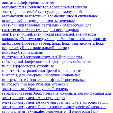
двигателя
Дифференциальные
автоматы
УЗО
Конденсаторы
Комплексная защита
электродвигателей
Аксессуары для модульной
автоматики
Светотехника
Промышленное и сигнальное
освещение
Светодиодные ленты
Точечные
светильники
Трековые светильники
Аксессуары для
светотехники
Аксессуары для светодиодных
лент
Вентиляция
Вентиляторы вытяжные
Вентиляторы
канальные
Системы воздуховодов
Решетки вентиляционные,
диффузоры
Проветриватели
Люки
Люки ревизионные
Люки
под плитку
Люки напольные
Люки под
покраску
Строительный
инструмент
Электроинструмент
Шуруповерты,
гайковерты
Шлифмашины
Циркулярные, сабельные
пилы
Перфораторы, отбойные
молотки
Электролобзики
Дрели
Строительные
миксеры
Дальномеры
Многофункциональные
инструменты
Строительные фены
Строительные
пистолеты
Фрезеры
Рубанки, стамески
электрические
Краскопульты
Степлеры,
гвоздезабиватели
Электрические ножницы, резаки
Насадки для
электроинструмента
Аксессуары для
электроинструмента
Аккумуляторы, зарядные устройства для
электроинструмента
Наборы электроинструмента
Силовая и
строительная техника
Бетоносмесители
Генераторы
Тали,