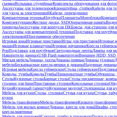
съемки
Вспышки студийные
Комплекты оборудования для фото
Аксессуары для телевизоров
Кронштейны, стойки
Кабели для т
для ухода за электроникой
Кабели, переходники
Компьютерная техника
Ноутбуки
Планшеты
Моноблоки
Компью
Комплектующие
Жесткие диски, SSD
Оперативная память
Видео
приводы
Аксессуары для корпусов ПК
Боксы, док-станции для 
Аксессуары для компьютерной техники
Подставки для ноутбук
электроникой
Программное обеспечение
Игровая зона
Игровые приставки
Игры для приставок
Игровые 
мыши
Игровые клавиатуры
Игровые наушники
Кресла геймерск
Pop
Подставки для ноутбуков
Светодиодные ленты
Лампы для м
Накопители данных
USB Flash накопители
Внешние HDD, SSD 
Мягкая мебель
Диваны, тахты
Диваны прямые
Диваны угловые
Д
мебели
Бескаркасные кресла-мешки и диваны
Надувные диваны
Игровая мебель
Кресла геймерские
Столы геймерские
Подставки
Комоды, тумбы
Комоды
Тумбы
Прикроватные тумбы
Обувницы, 
Столы
Кухонные столы
Барные столы
Столы письменные, комп
столики для бани
Приставные столики
Консольные столики
Обе
Кухня
Кухонный гарнитур
Кухонные модули
Столешницы для к
Мебель для кухни
Столы, столики
Стулья для кухни
Стулья, таб
кухни
Мебель-трансформер
Мебель-трансформер
Кровати-трансформе
Мебель для жилых комнат
Диваны, кресла для дома
Шкафы, стен
кресла-маятники
Мебель для прихожей
Секции, тумбы в прихожую
Полки и сист