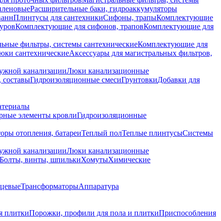
иленовые
Расширительные баки, гидроаккумуляторы
ванн
Плинтусы для сантехники
Сифоны, трапы
Комплектующие
уров
Комплектующие для сифонов, трапов
Комплектующие для
ьные фильтры, системы сантехнические
Комплектующие для
юки сантехнические
Аксессуары для магистральных фильтров,
ружной канализации
Люки канализационные
 составы
Гидроизоляционные смеси
Грунтовки
Добавки для
атериалы
рные элементы кровли
Гидроизоляционные
оры отопления, батареи
Теплый пол
Теплые плинтусы
Системы
ружной канализации
Люки канализационные
Болты, винты, шпильки
Хомуты
Химические
нцевые
Трансформаторы
Аппаратура
я плитки
Порожки, профили для пола и плитки
Приспособления