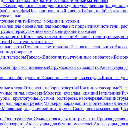
 для напольных покрытий
Реставрационные материалы
ые
Замки дверные
Петли дверные
Фурнитура дверная
Доводчики 
Скобы, штифты
Перфорированный крепеж
Гайки, шайбы
Заклепки
ерсальные
лочные плиты
Багеты, молдинги, уголки
на
Клеи для обоев
Клеи для напольных покрытий
Очистители, рас
Трубки термоусаживаемые
Изолирующие зажимы
лектрощита
Шины электротехнические
Выключатели путевые, ко
атели
Пускатели магнитные
одные ленты
Точечные светильники
Трековые светильники
Аксесс
и под покраску
ли, тельферы
Такелаж
Виброплиты, глубинные вибраторы
Бензор
сосы профессиональные
Стружкоотсосы
Домкраты
Аксессуары д
аяльное оборудование
Сварочные маски, аксессуары
Комплектующ
ечные ключи
Отвертки, наборы отверток
Ножницы слесарные
Кле
учные пилы, ножовки
Молотки, кувалды, киянки
Напильники
Ру
убцы, круглогубцы
Кусачки, болторезы, кабелерезы
Специнструм
ы для нарезки резьбы
Маркеры, карандаши строительные
Клейма
и
Малярный, отделочный инструмент
Скотч, ленты малярные
Дисп
иты
Огнетушители
Сумки, пояса для инструментов
Производствен
я бензорезов
Аксессуары для бетоносмесителей
Аксессуары для 