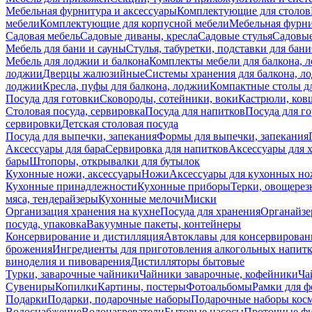
Мебельная фурнитура и аксессуары
Комплектующие для столов
мебели
Комплектующие для корпусной мебели
Мебельная фурн
Садовая мебель
Садовые диваны, кресла
Садовые стулья
Садовые
Мебель для бани и сауны
Стулья, табуретки, подставки для бани
Мебель для лоджии и балкона
Комплекты мебели для балкона, 
лоджии
Дверцы жалюзийные
Системы хранения для балкона, л
лоджии
Кресла, пуфы для балкона, лоджии
Компактные столы дл
Посуда для готовки
Сковороды, сотейники, воки
Кастрюли, ков
Столовая посуда, сервировка
Посуда для напитков
Посуда для г
сервировки
Детская столовая посуда
Посуда для выпечки, запекания
Формы для выпечки, запекания
Аксессуары для бара
Сервировка для напитков
Аксессуары для 
бары
Штопоры, открывалки для бутылок
Кухонные ножи, аксессуары
Ножи
Аксессуары для кухонных н
Кухонные принадлежности
Кухонные приборы
Терки, овощерез
мяса, тендерайзеры
Кухонные мелочи
Миски
Организация хранения на кухне
Посуда для хранения
Органайзе
посуда, упаковка
Вакуумные пакеты, контейнеры
Консервирование и дистилляция
Автоклавы для консервирован
брожения
Ингредиенты для приготовления алкогольных напит
виноделия и пивоварения
Дистилляторы бытовые
Турки, заварочные чайники
Чайники заварочные, кофейники
Ча
Сувениры
Копилки
Картины, постеры
Фотоальбомы
Рамки для ф
Подарки
Подарки, подарочные наборы
Подарочные наборы косм
Водоснабжение
Водонагреватели
Бытовые насосы
Проточные фи