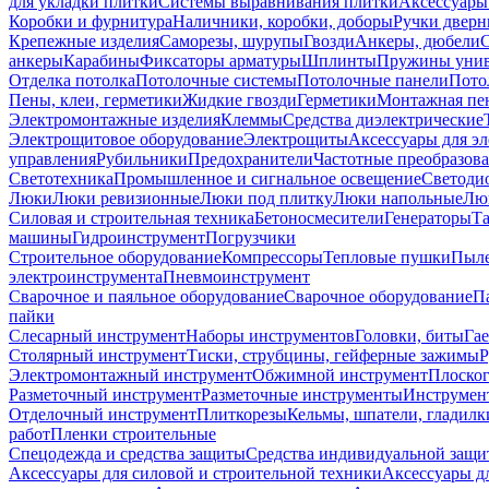
для укладки плитки
Системы выравнивания плитки
Аксессуары
Коробки и фурнитура
Наличники, коробки, доборы
Ручки дверн
Крепежные изделия
Саморезы, шурупы
Гвозди
Анкеры, дюбели
анкеры
Карабины
Фиксаторы арматуры
Шплинты
Пружины унив
Отделка потолка
Потолочные системы
Потолочные панели
Пото
Пены, клеи, герметики
Жидкие гвозди
Герметики
Монтажная пе
Электромонтажные изделия
Клеммы
Средства диэлектрические
Электрощитовое оборудование
Электрощиты
Аксессуары для э
управления
Рубильники
Предохранители
Частотные преобразов
Светотехника
Промышленное и сигнальное освещение
Светоди
Люки
Люки ревизионные
Люки под плитку
Люки напольные
Люк
Силовая и строительная техника
Бетоносмесители
Генераторы
Та
машины
Гидроинструмент
Погрузчики
Строительное оборудование
Компрессоры
Тепловые пушки
Пыле
электроинструмента
Пневмоинструмент
Сварочное и паяльное оборудование
Сварочное оборудование
П
пайки
Слесарный инструмент
Наборы инструментов
Головки, биты
Га
Столярный инструмент
Тиски, струбцины, гейферные зажимы
Р
Электромонтажный инструмент
Обжимной инструмент
Плоског
Разметочный инструмент
Разметочные инструменты
Инструмент
Отделочный инструмент
Плиткорезы
Кельмы, шпатели, гладилк
работ
Пленки строительные
Спецодежда и средства защиты
Средства индивидуальной защ
Аксессуары для силовой и строительной техники
Аксессуары дл