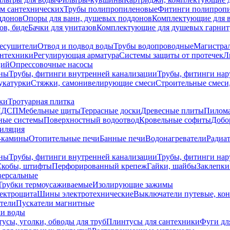
ем сантехнических
Трубы полипропиленовые
Фитинги полипроп
ддонов
Опоры для ванн, душевых поддонов
Комплектующие для 
ов, биде
Бачки для унитазов
Комплектующие для душевых гарнит
есушители
Отвод и подвод воды
Трубы водопроводные
Магистрал
антехники
Регулирующая арматура
Системы защиты от протечек
Л
ций
Опрессовочные насосы
ны
Трубы, фитинги внутренней канализации
Трубы, фитинги на
катурки
Стяжки, самонивелирующие смеси
Строительные смеси,
ки
Тротуарная плитка
ЛДСП
Мебельные щиты
Террасные доски
Древесные плиты
Пилом
ные системы
Поверхностный водоотвод
Кровельные софиты
Добо
тиляция
-камины
Отопительные печи
Банные печи
Водонагреватели
Радиат
ны
Трубы, фитинги внутренней канализации
Трубы, фитинги на
Скобы, штифты
Перфорированный крепеж
Гайки, шайбы
Заклепки
ерсальные
Трубки термоусаживаемые
Изолирующие зажимы
лектрощита
Шины электротехнические
Выключатели путевые, ко
атели
Пускатели магнитные
ки воды
усы, уголки, обводы для труб
Плинтусы для сантехники
Фуги дл