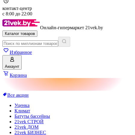
контакт-центр
с
8:00
до
22:00
Онлайн-гипермаркет 21vek.by
Каталог товаров
Избранное
Аккаунт
Корзина
Все акции
Уценка
Климат
Батуты бассейны
21vek СТРОЙ
21vek ДОМ
21vek БИЗНЕС