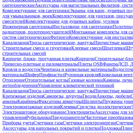
сантехнические
Аксессуары для магистральных фильтров, сист
Комплектующие для сантехники
Экраны для ванн, душевых по
для умывальников, моек
Комплектующие для унитазов, писсуар
смесителей
Комплектующие для душевых кабин, уголков
Инженерная сантехника
Инсталляции для сантехники
Полотенц
радиаторов, полотенцесушителей
Монтажные комплекты для с
систем сантехнических
Фитинги
Комплектующие для инсталля
Канализация
Тросы сантехнические, вантузы
Прочистные маши
Строительные смеси и грунтовки
Клеевые смеси
Шпатлевки
Шту
строительных смесей
Кирпичи, блоки, тротуарная плитка
Кирпичи
Строительные бло
Древесно-плитные и пиломатериалы
Плиты OSB
Фанера
ДСП, 
Кровля и водосток
Черепица и кровельные материалы
Водосточ
материалы
Шифер
Профнастил
Рулонная кровля
Кровельная вен
Отопление
Отопительные котлы
Газовые колонки
Камины, печи
антиобледенения
Управление климатической техникой
Канализация
Тросы сантехнические, вантузы
Прочистные маши
Крепежные изделия
Саморезы, шурупы
Гвозди
Анкеры, дюбели
анкеры
Карабины
Фиксаторы арматуры
Шплинты
Пружины унив
Электромонтажные изделия
Клеммы
Средства диэлектрические
Электрощитовое оборудование
Электрощиты
Аксессуары для э
управления
Рубильники
Предохранители
Частотные преобразов
Приборы учета
Счетчики газа
Счетчики электроэнергии
Счетчи
Аксессуары для напольных покрытий и плитки
Подложка
Плинт