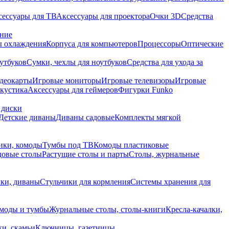
сессуары для ТВ
Аксессуары для проектора
Очки 3D
Средства
ание
 охлаждения
Корпуса для компьютеров
Процессоры
Оптические
утбуков
Сумки, чехлы для ноутбуков
Средства для ухода за
деокарты
Игровые мониторы
Игровые телевизоры
Игровые
акустика
Аксессуары для геймеров
Фигурки Funko
 диски
Детские диваны
Диваны садовые
Комплекты мягкой
ики, комоды
Тумбы под ТВ
Комоды пластиковые
довые столы
Растущие столы и парты
Столы, журнальные
ки, диваны
Стульчики для кормления
Системы хранения для
моды и тумбы
Журнальные столы, столы-книги
Кресла-качалки,
ки, скамьи
Ключницы, газетницы