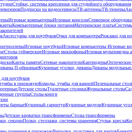
студии
Стойки, системы крепления для студийного оборудования
елевизоров
Подписки на видеосервисы
ТВ-антенны
ТВ-тюнеры
Ак
теры
Игровые компьютеры
Игровые консоли
Серверное оборудов
карты
Компьютерные блоки питания
Материнские платы
Системы
накопителей
ов
Аксессуары для ноутбуков
Очки для компьютера
Рюкзаки для но
контроллеры
Игровые ноутбуки
Игровые компьютеры
Игровые ви
ие
Столы геймерские
Игровые микрофоны
Игровая мультимедиа 
ониторов
диски
Карты памяти
Сетевые накопители
Картридеры
Оптические
иваны П-образные
Кухонные уголки, диваны
Диваны модульные
 для ноутбуков
тумбы в прихожую
Комоды, тумбы для ванной
Пеленальные стол
ьютерные
Детские столы
Туалетные столики
Журнальные столы
Са
денные группы
Столы-книги
ухни
уреты барные
Кухонный гарнитур
Кухонные модули
Кухонные угол
ры
Детские кроватки-трансформеры
Столы-трансформеры
ки, секции
Полки, стеллажи, системы хранения
Стулья, кресла
Ко
емы хранения в прихожую
Вешалки, подставки для зонтов
Банкет