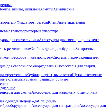
дверные
Болты, винты, шпильки
Хомуты
Химические
творители
Фиксаторы резьбы
Клеи
Герметики, пены
нцевые
Трансформаторы
Аппаратура
уары для светотехники
Аксессуары для светодиодных лент
езы, резчики швов
Стойки, дрели для бурения
Затирочные
ля компрессоров, пневмосистем
Системы пылеудаления для
ие для сварочного оборудования
Аксессуары для сварки,
щи строительные
Зубила, керны, выколотки
Щетки слесарные
чные стамески
Рубанки, рашпили ручные
енты
 ударные
енсеры для скотча
Аксессуары для малярных, отделочных
ная одежда
Спецодежда
Спецобувь
виброоборудования
Аксессуары для генераторов
Аксессуары для