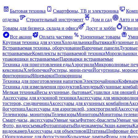
Бытовая техника
Смартфоны, ТВ и электроника
Комп
отделка
Строительный инструмент
Дом и сад
Авто и 
Товары для бизнеса, склада и офиса
Досуг и хобби
Ювели
Все акции
Оплата частями
Уцененные товары
Умны
Крупная техника для кухни
Холодильники
Вытяжки
Кухонные 
Встраиваемая техника, оборудование
Варочные панели
Духовые
встраиваемые
Комплекты встраиваемой техники
Морозильники 
упаковщики встраиваемые
Пароварки встраиваемые
Техника для приготовления еды
Аэрогрили
Микроволновые пе
кексницы
Хлебопечки
Ростеры, мини-печи
Йогуртницы, морож
фритюрницы
Яйцеварки
Попкорницы
Техника для приготовления напитков
Электрочайники
Кофевар
Техника для измельчения продуктов
Блендеры
Кухонные комбай
Мелкая техника
Весы кухонные, бытовые
Сушилки для овощей 
Аксессуары для кухонной техники
Аксессуары для микроволно
тостеров, сэндвичниц
Аксессуары для кухонных комбайнов
Акс
йогуртниц
Аксессуары для аэрогрилей, электрогрилей
Аксессуа
Телевизоры, мониторы
Телевизоры
Мониторы
Мониторы-телеви
Смарт-часы, аксессуары
Умные часы
Фитнес-браслеты
Умные ча
Фото, видеосъемка
Фотоаппараты
Видеокамеры
Экшн-камеры
Ка
видеокамер
Аксессуары для объективов
Штативы
Цифровые фот
Оборудование для фотостудии
Кольцевые лампы
Фоны для фото