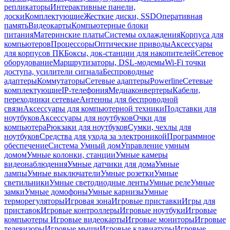
репликаторы
Интерактивные панели,
доски
Комплектующие
Жесткие диски, SSD
Оперативная
память
Видеокарты
Компьютерные блоки
питания
Материнские платы
Системы охлаждения
Корпуса для
компьютеров
Процессоры
Оптические приводы
Аксессуары
для корпусов ПК
Боксы, док-станции для накопителей
Сетевое
оборудование
Маршрутизаторы, DSL-модемы
Wi-Fi точки
доступа, усилители сигнала
Беспроводные
адаптеры
Коммутаторы
Сетевые адаптеры
Powerline
Сетевые
комплектующие
IP-телефония
Медиаконвертеры
Кабели,
переходники сетевые
Антенны для беспроводной
связи
Аксессуары для компьютерной техники
Подставки для
ноутбуков
Аксессуары для ноутбуков
Очки для
компьютера
Рюкзаки для ноутбуков
Сумки, чехлы для
ноутбуков
Средства для ухода за электроникой
Программное
обеспечение
Система Умный дом
Управление умным
домом
Умные колонки, станции
Умные камеры
видеонаблюдения
Умные датчики для дома
Умные
лампы
Умные выключатели
Умные розетки
Умные
светильники
Умные светодиодные ленты
Умные реле
Умные
замки
Умные домофоны
Умные карнизы
Умные
терморегуляторы
Игровая зона
Игровые приставки
Игры для
приставок
Игровые контроллеры
Игровые ноутбуки
Игровые
компьютеры
Игровые видеокарты
Игровые мониторы
Игровые
телевизоры
Игровые мыши
Игровые клавиатуры
Игровые