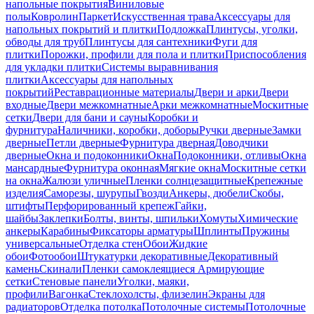
напольные покрытия
Виниловые
полы
Ковролин
Паркет
Искусственная трава
Аксессуары для
напольных покрытий и плитки
Подложка
Плинтусы, уголки,
обводы для труб
Плинтусы для сантехники
Фуги для
плитки
Порожки, профили для пола и плитки
Приспособления
для укладки плитки
Системы выравнивания
плитки
Аксессуары для напольных
покрытий
Реставрационные материалы
Двери и арки
Двери
входные
Двери межкомнатные
Арки межкомнатные
Москитные
сетки
Двери для бани и сауны
Коробки и
фурнитура
Наличники, коробки, доборы
Ручки дверные
Замки
дверные
Петли дверные
Фурнитура дверная
Доводчики
дверные
Окна и подоконники
Окна
Подоконники, отливы
Окна
мансардные
Фурнитура оконная
Мягкие окна
Москитные сетки
на окна
Жалюзи уличные
Пленки солнцезащитные
Крепежные
изделия
Саморезы, шурупы
Гвозди
Анкеры, дюбели
Скобы,
штифты
Перфорированный крепеж
Гайки,
шайбы
Заклепки
Болты, винты, шпильки
Хомуты
Химические
анкеры
Карабины
Фиксаторы арматуры
Шплинты
Пружины
универсальные
Отделка стен
Обои
Жидкие
обои
Фотообои
Штукатурки декоративные
Декоративный
камень
Скинали
Пленки самоклеящиеся
Армирующие
сетки
Стеновые панели
Уголки, маяки,
профили
Вагонка
Стеклохолсты, флизелин
Экраны для
радиаторов
Отделка потолка
Потолочные системы
Потолочные