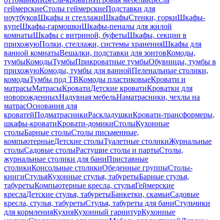
геймерские
Столы геймерские
Подставки для
ноутбуков
Шкафы и стеллажи
Шкафы
Стенки, горки
Шкафы-
купе
Шкафы-гармошки
Шкафы-пеналы для жилой
комнаты
Шкафы с витриной, буфеты
Шкафы, секции в
прихожую
Полки, стеллажи, системы хранения
Шкафы для
ванной комнаты
Вешалки, подставки для зонтов
Комоды,
тумбы
Комоды
Тумбы
Прикроватные тумбы
Обувницы, тумбы в
прихожую
Комоды, тумбы для ванной
Пеленальные столики,
комоды
Тумбы под ТВ
Комоды пластиковые
Кровати и
матрасы
Матрасы
Кровати
Детские кровати
Кроватки для
новорожденных
Надувная мебель
Наматрасники, чехлы на
матрас
Основания для
кроватей
Подматрасники
Раскладушки
Кровати-трансформеры,
шкафы-кровати
Кровати-домики
Столы
Кухонные
столы
Барные столы
Столы письменные,
компьютерные
Детские столы
Туалетные столики
Журнальные
столы
Садовые столы
Растущие столы и парты
Столы,
журнальные столики для бани
Приставные
столики
Консольные столики
Обеденные группы
Столы-
книги
Стулья
Кухонные стулья, табуреты
Барные стулья,
табуреты
Компьютерные кресла, стулья
Геймерские
кресла
Детские стулья, табуреты
Банкетки, скамьи
Садовые
кресла, стулья, табуреты
Стулья, табуреты для бани
Стульчики
для кормления
Кухня
Кухонный гарнитур
Кухонные