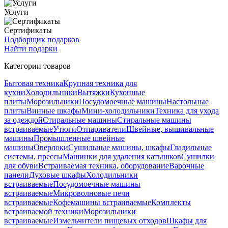
Услуги
Сертификаты
Подборщик подарков
Найти подарки
Категории товаров
Бытовая техника
Крупная техника для
кухни
Холодильники
Вытяжки
Кухонные
плиты
Морозильники
Посудомоечные машины
Настольные
плиты
Винные шкафы
Мини-холодильники
Техника для ухода
за одеждой
Стиральные машины
Стиральные машины
встраиваемые
Утюги
Отпариватели
Швейные, вышивальные
машины
Промышленные швейные
машины
Оверлоки
Сушильные машины, шкафы
Гладильные
системы, прессы
Машинки для удаления катышков
Сушилки
для обуви
Встраиваемая техника, оборудование
Варочные
панели
Духовые шкафы
Холодильники
встраиваемые
Посудомоечные машины
встраиваемые
Микроволновые печи
встраиваемые
Кофемашины встраиваемые
Комплекты
встраиваемой техники
Морозильники
встраиваемые
Измельчители пищевых отходов
Шкафы для