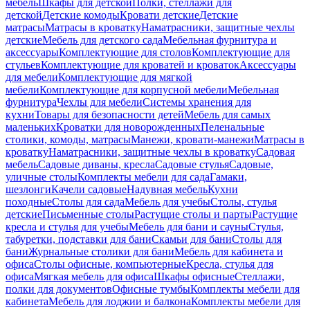
мебель
Шкафы для детской
Полки, стеллажи для
детской
Детские комоды
Кровати детские
Детские
матрасы
Матрасы в кроватку
Наматрасники, защитные чехлы
детские
Мебель для детского сада
Мебельная фурнитура и
аксессуары
Комплектующие для столов
Комплектующие для
стульев
Комплектующие для кроватей и кроваток
Аксессуары
для мебели
Комплектующие для мягкой
мебели
Комплектующие для корпусной мебели
Мебельная
фурнитура
Чехлы для мебели
Системы хранения для
кухни
Товары для безопасности детей
Мебель для самых
маленьких
Кроватки для новорожденных
Пеленальные
столики, комоды, матрасы
Манежи, кровати-манежи
Матрасы в
кроватку
Наматрасники, защитные чехлы в кроватку
Садовая
мебель
Садовые диваны, кресла
Садовые стулья
Садовые,
уличные столы
Комплекты мебели для сада
Гамаки,
шезлонги
Качели садовые
Надувная мебель
Кухни
походные
Столы для сада
Мебель для учебы
Столы, стулья
детские
Письменные столы
Растущие столы и парты
Растущие
кресла и стулья для учебы
Мебель для бани и сауны
Стулья,
табуретки, подставки для бани
Скамьи для бани
Столы для
бани
Журнальные столики для бани
Мебель для кабинета и
офиса
Столы офисные, компьютерные
Кресла, стулья для
офиса
Мягкая мебель для офиса
Шкафы офисные
Стеллажи,
полки для документов
Офисные тумбы
Комплекты мебели для
кабинета
Мебель для лоджии и балкона
Комплекты мебели для