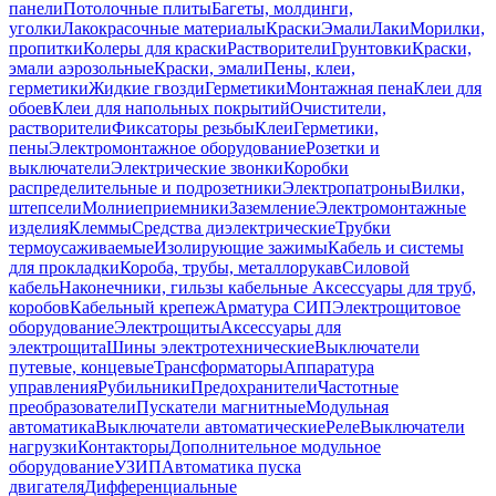
панели
Потолочные плиты
Багеты, молдинги,
уголки
Лакокрасочные материалы
Краски
Эмали
Лаки
Морилки,
пропитки
Колеры для краски
Растворители
Грунтовки
Краски,
эмали аэрозольные
Краски, эмали
Пены, клеи,
герметики
Жидкие гвозди
Герметики
Монтажная пена
Клеи для
обоев
Клеи для напольных покрытий
Очистители,
растворители
Фиксаторы резьбы
Клеи
Герметики,
пены
Электромонтажное оборудование
Розетки и
выключатели
Электрические звонки
Коробки
распределительные и подрозетники
Электропатроны
Вилки,
штепсели
Молниеприемники
Заземление
Электромонтажные
изделия
Клеммы
Средства диэлектрические
Трубки
термоусаживаемые
Изолирующие зажимы
Кабель и системы
для прокладки
Короба, трубы, металлорукав
Силовой
кабель
Наконечники, гильзы кабельные
Аксессуары для труб,
коробов
Кабельный крепеж
Арматура СИП
Электрощитовое
оборудование
Электрощиты
Аксессуары для
электрощита
Шины электротехнические
Выключатели
путевые, концевые
Трансформаторы
Аппаратура
управления
Рубильники
Предохранители
Частотные
преобразователи
Пускатели магнитные
Модульная
автоматика
Выключатели автоматические
Реле
Выключатели
нагрузки
Контакторы
Дополнительное модульное
оборудование
УЗИП
Автоматика пуска
двигателя
Дифференциальные