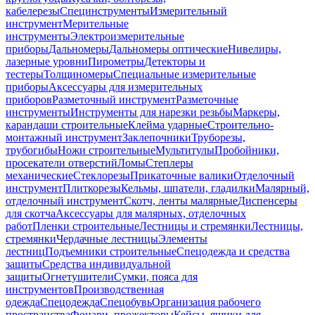
кабелерезы
Специнструменты
Измерительный
инструмент
Мерительные
инструменты
Электроизмерительные
приборы
Дальномеры
Дальномеры оптические
Нивелиры,
лазерные уровни
Пирометры
Детекторы и
тестеры
Толщиномеры
Специальные измерительные
приборы
Аксессуары для измерительных
приборов
Разметочный инструмент
Разметочные
инструменты
Инструменты для нарезки резьбы
Маркеры,
карандаши строительные
Клейма ударные
Строительно-
монтажный инструмент
Заклепочники
Труборезы,
трубогибы
Ножи строительные
Мультитулы
Пробойники,
просекатели отверстий
Ломы
Степлеры
механические
Стеклорезы
Прикаточные валики
Отделочный
инструмент
Плиткорезы
Кельмы, шпатели, гладилки
Малярный,
отделочный инструмент
Скотч, ленты малярные
Диспенсеры
для скотча
Аксессуары для малярных, отделочных
работ
Пленки строительные
Лестницы и стремянки
Лестницы,
стремянки
Чердачные лестницы
Элементы
лестниц
Подъемники строительные
Спецодежда и средства
защиты
Средства индивидуальной
защиты
Огнетушители
Сумки, пояса для
инструментов
Производственная
одежда
Спецодежда
Спецобувь
Организация рабочего
пространства
Фонари, прожекторы
Кейсы, ящики для