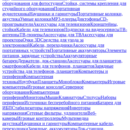
оборудования для фотостудии
Стойки, системы крепления для
студийного оборудования
Портативная
аудиотехника
Наушники и гарнитуры
Портативные колонки,
акустика
Умные колонки
MP3-плееры
Диктофоны
CD-
проигрыватели
Аксессуары для телевизоров
Кронштейны,
стойки
Кабели для телевизоров
Подписки на видеосервисы
ТВ-
антенны
ТВ-тюнеры
Аксессуары для ТВ
Аксессуары для
проектора
Очки 3D
Средства для ухода за
электроникой
Кабели, переходники
Аксессуары для
портативных устройств
Портативные аккумуляторы
Элементы
питания, зарядные устройства
Аккумуляторные
батареи
Держатели, док-станции
Аксессуары для планшетов,
смартфонов
Кабели для телефонов, планшетов
Зарядные
устройства для телефонов, планшетов
Компьютеры и
периферия
Компьютерная
техника
Ноутбуки
Планшеты
Моноблоки
Компьютеры
Игровые
компьютеры
Игровые консоли
Серверное
оборудование
Компьютерная
периферия
Мониторы
Мыши
Клавиатуры
Стилусы
Наборы
периферии
Источники бесперебойного питания
Батареи для
ИБП
Стабилизаторы напряжения
Инверторы
напряжения
Сетевые фильтры, удлинители
Веб-
камеры
Игровые контроллеры
Мультимедиа
акустика
Наушники и гарнитуры
Компьютерные кабели,
переходники
Зарядные, аккумуляторы
Док-станции,