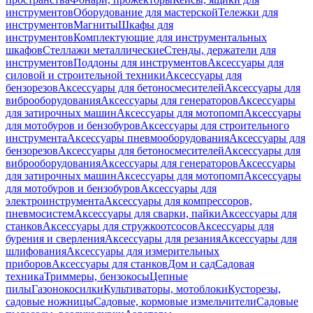
инструментов
Оборудование для мастерской
Тележки для
инструментов
Магниты
Шкафы для
инструментов
Комплектующие для инструментальных
шкафов
Стеллажи металлические
Стенды, держатели для
инструментов
Поддоны для инструментов
Аксессуары для
силовой и строительной техники
Аксессуары для
бензорезов
Аксессуары для бетоносмесителей
Аксессуары для
виброоборудования
Аксессуары для генераторов
Аксессуары
для затирочных машин
Аксессуары для мотопомп
Аксессуары
для мотобуров и бензобуров
Аксессуары для строительного
инструмента
Аксессуары пневмооборудования
Аксессуары для
бензорезов
Аксессуары для бетоносмесителей
Аксессуары для
виброоборудования
Аксессуары для генераторов
Аксессуары
для затирочных машин
Аксессуары для мотопомп
Аксессуары
для мотобуров и бензобуров
Аксессуары для
электроинструмента
Аксессуары для компрессоров,
пневмосистем
Аксессуары для сварки, пайки
Аксессуары для
станков
Аксессуары для стружкоотсосов
Аксессуары для
бурения и сверления
Аксессуары для резания
Аксессуары для
шлифования
Аксессуары для измерительных
приборов
Аксессуары для станков
Дом и сад
Садовая
техника
Триммеры, бензокосы
Цепные
пилы
Газонокосилки
Культиваторы, мотоблоки
Кусторезы,
садовые ножницы
Садовые, кормовые измельчители
Садовые