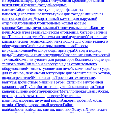
материалы
Шифер
Профнастил
Рулонная кровля
Кровельная
вентиляция
Отделка фасада
Фасадные
панели
Сайдинг
Комплектующие для фасадных
панелей
Декоративные штукатурки для фасада
Клинкерная
плитка для фасада
Декоративный камень для наружной
отделки
Отопление
Отопительные котлы
Газовые
колонки
Камины, печи-камины
Отопительные печи
Банные
печи
Водонагреватели
Радиаторы отопления, батареи
Теплый
пол
Теплые плинтусы
Системы антиобледенения
Управление
климатической техникой
Комплектующие для отопительного
оборудования
Стабилизаторы напряжения
Насосы
циркуляционные
Регулирующая арматура
Отвод и подвод
воды
Дымоходы и комплектующие
Управление климатической
техникой
Комплектующие для радиаторов
Комплектующие для
теплого пола
Топливо и аксессуары для отопительного
оборудования
Комплектующие для печей, каминов
Аксессуары
для каминов, печей
Комплектующие для отопительных котлов,
водонагревателей
Канализация
Тросы сантехнические,
вантузы
Прочистные машины
Трубы, фитинги внутренней
канализации
Трубы, фитинги наружной канализации
Люки
канализационные
Металлопрокат
Металлопрокат
Сваи
Заборы,
ограждения
Автоматика для ворот
Крепежные
изделия
Саморезы, шурупы
Гвозди
Анкеры, дюбели
Скобы,
штифты
Перфорированный крепеж
Гайки,
шайбы
Заклепки
Болты, винты, шпильки
Хомуты
Химические