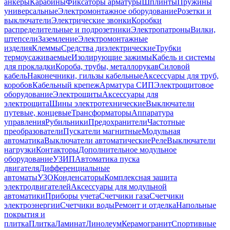
анкеры
Карабины
Фиксаторы арматуры
Шплинты
Пружины
универсальные
Электромонтажное оборудование
Розетки и
выключатели
Электрические звонки
Коробки
распределительные и подрозетники
Электропатроны
Вилки,
штепсели
Заземление
Электромонтажные
изделия
Клеммы
Средства диэлектрические
Трубки
термоусаживаемые
Изолирующие зажимы
Кабель и системы
для прокладки
Короба, трубы, металлорукав
Силовой
кабель
Наконечники, гильзы кабельные
Аксессуары для труб,
коробов
Кабельный крепеж
Арматура СИП
Электрощитовое
оборудование
Электрощиты
Аксессуары для
электрощита
Шины электротехнические
Выключатели
путевые, концевые
Трансформаторы
Аппаратура
управления
Рубильники
Предохранители
Частотные
преобразователи
Пускатели магнитные
Модульная
автоматика
Выключатели автоматические
Реле
Выключатели
нагрузки
Контакторы
Дополнительное модульное
оборудование
УЗИП
Автоматика пуска
двигателя
Дифференциальные
автоматы
УЗО
Конденсаторы
Комплексная защита
электродвигателей
Аксессуары для модульной
автоматики
Приборы учета
Счетчики газа
Счетчики
электроэнергии
Счетчики воды
Ремонт и отделка
Напольные
покрытия и
плитка
Плитка
Ламинат
Линолеум
Керамогранит
Спортивные