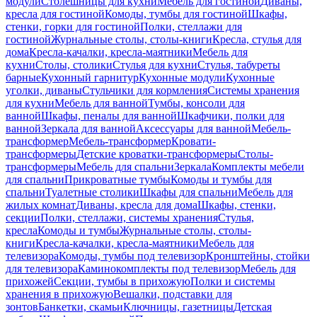
модули
Столешницы для кухни
Мебель для гостиной
Диваны,
кресла для гостиной
Комоды, тумбы для гостиной
Шкафы,
стенки, горки для гостиной
Полки, стеллажи для
гостиной
Журнальные столы, столы-книги
Кресла, стулья для
дома
Кресла-качалки, кресла-маятники
Мебель для
кухни
Столы, столики
Стулья для кухни
Стулья, табуреты
барные
Кухонный гарнитур
Кухонные модули
Кухонные
уголки, диваны
Стульчики для кормления
Системы хранения
для кухни
Мебель для ванной
Тумбы, консоли для
ванной
Шкафы, пеналы для ванной
Шкафчики, полки для
ванной
Зеркала для ванной
Аксессуары для ванной
Мебель-
трансформер
Мебель-трансформер
Кровати-
трансформеры
Детские кроватки-трансформеры
Столы-
трансформеры
Мебель для спальни
Зеркала
Комплекты мебели
для спальни
Прикроватные тумбы
Комоды и тумбы для
спальни
Туалетные столики
Шкафы для спальни
Мебель для
жилых комнат
Диваны, кресла для дома
Шкафы, стенки,
секции
Полки, стеллажи, системы хранения
Стулья,
кресла
Комоды и тумбы
Журнальные столы, столы-
книги
Кресла-качалки, кресла-маятники
Мебель для
телевизора
Комоды, тумбы под телевизор
Кронштейны, стойки
для телевизора
Каминокомплекты под телевизор
Мебель для
прихожей
Секции, тумбы в прихожую
Полки и системы
хранения в прихожую
Вешалки, подставки для
зонтов
Банкетки, скамьи
Ключницы, газетницы
Детская