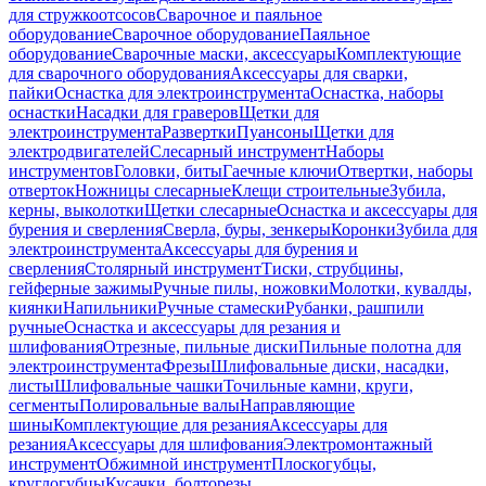
для стружкоотсосов
Сварочное и паяльное
оборудование
Сварочное оборудование
Паяльное
оборудование
Сварочные маски, аксессуары
Комплектующие
для сварочного оборудования
Аксессуары для сварки,
пайки
Оснастка для электроинструмента
Оснастка, наборы
оснастки
Насадки для граверов
Щетки для
электроинструмента
Развертки
Пуансоны
Щетки для
электродвигателей
Слесарный инструмент
Наборы
инструментов
Головки, биты
Гаечные ключи
Отвертки, наборы
отверток
Ножницы слесарные
Клещи строительные
Зубила,
керны, выколотки
Щетки слесарные
Оснастка и аксессуары для
бурения и сверления
Сверла, буры, зенкеры
Коронки
Зубила для
электроинструмента
Аксессуары для бурения и
сверления
Столярный инструмент
Тиски, струбцины,
гейферные зажимы
Ручные пилы, ножовки
Молотки, кувалды,
киянки
Напильники
Ручные стамески
Рубанки, рашпили
ручные
Оснастка и аксессуары для резания и
шлифования
Отрезные, пильные диски
Пильные полотна для
электроинструмента
Фрезы
Шлифовальные диски, насадки,
листы
Шлифовальные чашки
Точильные камни, круги,
сегменты
Полировальные валы
Направляющие
шины
Комплектующие для резания
Аксессуары для
резания
Аксессуары для шлифования
Электромонтажный
инструмент
Обжимной инструмент
Плоскогубцы,
круглогубцы
Кусачки, болторезы,