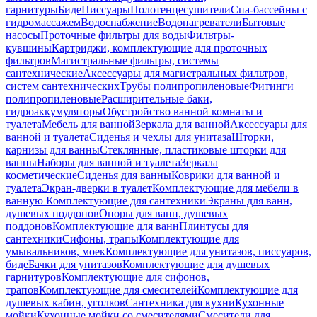
гарнитуры
Биде
Писсуары
Полотенцесушители
Спа-бассейны с
гидромассажем
Водоснабжение
Водонагреватели
Бытовые
насосы
Проточные фильтры для воды
Фильтры-
кувшины
Картриджи, комплектующие для проточных
фильтров
Магистральные фильтры, системы
сантехнические
Аксессуары для магистральных фильтров,
систем сантехнических
Трубы полипропиленовые
Фитинги
полипропиленовые
Расширительные баки,
гидроаккумуляторы
Обустройство ванной комнаты и
туалета
Мебель для ванной
Зеркала для ванной
Аксессуары для
ванной и туалета
Сиденья и чехлы для унитаза
Шторки,
карнизы для ванны
Стеклянные, пластиковые шторки для
ванны
Наборы для ванной и туалета
Зеркала
косметические
Сиденья для ванны
Коврики для ванной и
туалета
Экран-дверки в туалет
Комплектующие для мебели в
ванную
Комплектующие для сантехники
Экраны для ванн,
душевых поддонов
Опоры для ванн, душевых
поддонов
Комплектующие для ванн
Плинтусы для
сантехники
Сифоны, трапы
Комплектующие для
умывальников, моек
Комплектующие для унитазов, писсуаров,
биде
Бачки для унитазов
Комплектующие для душевых
гарнитуров
Комплектующие для сифонов,
трапов
Комплектующие для смесителей
Комплектующие для
душевых кабин, уголков
Сантехника для кухни
Кухонные
мойки
Кухонные мойки со смесителями
Смесители для