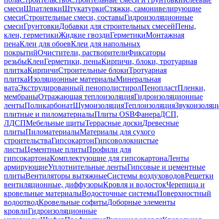
смеси
Шпатлевки
Штукатурки
Стяжки, самонивелирующие
смеси
Строительные смеси, составы
Гидроизоляционные
смеси
Грунтовки
Добавки для строительных смесей
Пены,
клеи, герметики
Жидкие гвозди
Герметики
Монтажная
пена
Клеи для обоев
Клеи для напольных
покрытий
Очистители, растворители
Фиксаторы
резьбы
Клеи
Герметики, пены
Кирпичи, блоки, тротуарная
плитка
Кирпичи
Строительные блоки
Тротуарная
плитка
Изоляционные материалы
Минеральная
вата
Экструдированный пенополистирол
Пенопласт
Пленки,
мембраны
Отражающая теплоизоляция
Гидроизоляционные
ленты
Поликарбонат
Шумоизоляция
Теплоизоляция
Звукоизоляц
плитные и пиломатериалы
Плиты OSB
Фанера
ДСП,
ЛДСП
Мебельные щиты
Террасные доски
Древесные
плиты
Пиломатериалы
Материалы для сухого
строительства
Гипсокартон
Гипсоволокнистые
листы
Цементные плиты
Профили для
гипсокартона
Комплектующие для гипсокартона
Ленты
армирующие
Уплотнительные ленты
Гипсовые и цементные
плиты
Вентиляторы вытяжные
Системы воздуховодов
Решетки
вентиляционные, диффузоры
Кровля и водосток
Черепица и
кровельные материалы
Водосточные системы
Поверхностный
водоотвод
Кровельные софиты
Доборные элементы
кровли
Гидроизоляционные