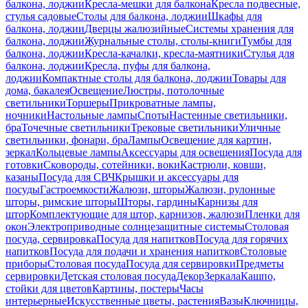
балкона, лоджии
Кресла-мешки для балкона
Кресла подвесные,
стулья садовые
Столы для балкона, лоджии
Шкафы для
балкона, лоджии
Дверцы жалюзийные
Системы хранения для
балкона, лоджии
Журнальные столы, столы-книги
Тумбы для
балкона, лоджии
Кресла-качалки, кресла-маятники
Стулья для
балкона, лоджии
Кресла, пуфы для балкона,
лоджии
Компактные столы для балкона, лоджии
Товары для
дома, бакалея
Освещение
Люстры, потолочные
светильники
Торшеры
Прикроватные лампы,
ночники
Настольные лампы
Споты
Настенные светильники,
бра
Точечные светильники
Трековые светильники
Уличные
светильники, фонари, бра
Лампы
Освещение для картин,
зеркал
Кольцевые лампы
Аксессуары для освещения
Посуда для
готовки
Сковороды, сотейники, воки
Кастрюли, ковши,
казаны
Посуда для СВЧ
Крышки и аксессуары для
посуды
Гастроемкости
Жалюзи, шторы
Жалюзи, рулонные
шторы, римские шторы
Шторы, гардины
Карнизы для
штор
Комплектующие для штор, карнизов, жалюзи
Пленки для
окон
Электроприводные солнцезащитные системы
Столовая
посуда, сервировка
Посуда для напитков
Посуда для горячих
напитков
Посуда для подачи и хранения напитков
Столовые
приборы
Столовая посуда
Посуда для сервировки
Предметы
сервировки
Детская столовая посуда
Декор
Зеркала
Кашпо,
стойки для цветов
Картины, постеры
Часы
интерьерные
Искусственные цветы, растения
Вазы
Ключницы,