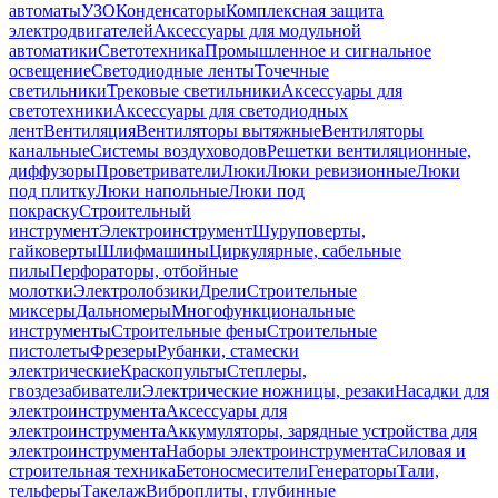
автоматы
УЗО
Конденсаторы
Комплексная защита
электродвигателей
Аксессуары для модульной
автоматики
Светотехника
Промышленное и сигнальное
освещение
Светодиодные ленты
Точечные
светильники
Трековые светильники
Аксессуары для
светотехники
Аксессуары для светодиодных
лент
Вентиляция
Вентиляторы вытяжные
Вентиляторы
канальные
Системы воздуховодов
Решетки вентиляционные,
диффузоры
Проветриватели
Люки
Люки ревизионные
Люки
под плитку
Люки напольные
Люки под
покраску
Строительный
инструмент
Электроинструмент
Шуруповерты,
гайковерты
Шлифмашины
Циркулярные, сабельные
пилы
Перфораторы, отбойные
молотки
Электролобзики
Дрели
Строительные
миксеры
Дальномеры
Многофункциональные
инструменты
Строительные фены
Строительные
пистолеты
Фрезеры
Рубанки, стамески
электрические
Краскопульты
Степлеры,
гвоздезабиватели
Электрические ножницы, резаки
Насадки для
электроинструмента
Аксессуары для
электроинструмента
Аккумуляторы, зарядные устройства для
электроинструмента
Наборы электроинструмента
Силовая и
строительная техника
Бетоносмесители
Генераторы
Тали,
тельферы
Такелаж
Виброплиты, глубинные