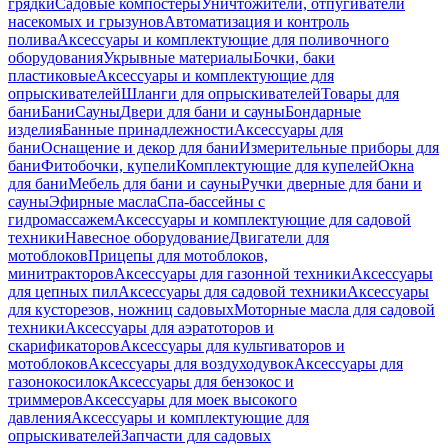
грядки
Садовые компостеры
Уничтожители, отпугиватели
насекомых и грызунов
Автоматизация и контроль
полива
Аксессуары и комплектующие для поливочного
оборудования
Укрывные материалы
Бочки, баки
пластиковые
Аксессуары и комплектующие для
опрыскивателей
Шланги для опрыскивателей
Товары для
бани
Бани
Сауны
Двери для бани и сауны
Бондарные
изделия
Банные принадлежности
Аксессуары для
бани
Оснащение и декор для бани
Измерительные приборы для
бани
Фитобочки, купели
Комплектующие для купелей
Окна
для бани
Мебель для бани и сауны
Ручки дверные для бани и
сауны
Эфирные масла
Спа-бассейны с
гидромассажем
Аксессуары и комплектующие для садовой
техники
Навесное оборудование
Двигатели для
мотоблоков
Прицепы для мотоблоков,
минитракторов
Аксессуары для газонной техники
Аксессуары
для цепных пил
Аксессуары для садовой техники
Аксессуары
для кусторезов, ножниц садовых
Моторные масла для садовой
техники
Аксессуары для аэратоторов и
скарификаторов
Аксессуары для культиваторов и
мотоблоков
Аксессуары для воздуходувок
Аксессуары для
газонокосилок
Аксессуары для бензокос и
триммеров
Аксессуары для моек высокого
давления
Аксессуары и комплектующие для
опрыскивателей
Запчасти для садовых