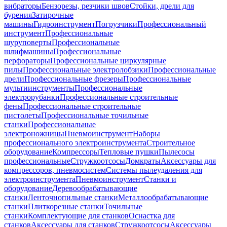
вибраторы
Бензорезы, резчики швов
Стойки, дрели для
бурения
Затирочные
машины
Гидроинструмент
Погрузчики
Профессиональный
инструмент
Профессиональные
шуруповерты
Профессиональные
шлифмашины
Профессиональные
перфораторы
Профессиональные циркулярные
пилы
Профессиональные электролобзики
Профессиональные
дрели
Профессиональные фрезеры
Профессиональные
мультиинструменты
Профессиональные
электрорубанки
Профессиональные строительные
фены
Профессиональные строительные
пистолеты
Профессиональные точильные
станки
Профессиональные
электроножницы
Пневмоинструмент
Наборы
профессионального электроинструмента
Строительное
оборудование
Компрессоры
Тепловые пушки
Пылесосы
профессиональные
Стружкоотсосы
Домкраты
Аксессуары для
компрессоров, пневмосистем
Системы пылеудаления для
электроинструмента
Пневмоинструмент
Станки и
оборудование
Деревообрабатывающие
станки
Ленточнопильные станки
Металлообрабатывающие
станки
Плиткорезные станки
Точильные
станки
Комплектующие для станков
Оснастка для
станков
Аксессуары для станков
Стружкоотсосы
Аксессуары