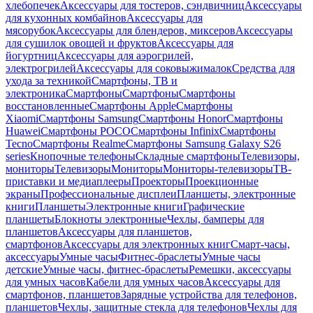
хлебопечек
Аксессуары для тостеров, сэндвичниц
Аксессуары
для кухонных комбайнов
Аксессуары для
мясорубок
Аксессуары для блендеров, миксеров
Аксессуары
для сушилок овощей и фруктов
Аксессуары для
йогуртниц
Аксессуары для аэрогрилей,
электрогрилей
Аксессуары для соковыжималок
Средства для
ухода за техникой
Смартфоны, ТВ и
электроника
Смартфоны
Смартфоны
Смартфоны
восстановленные
Смартфоны Apple
Смартфоны
Xiaomi
Смартфоны Samsung
Смартфоны Honor
Смартфоны
Huawei
Смартфоны POCO
Смартфоны Infinix
Смартфоны
Tecno
Смартфоны Realme
Смартфоны Samsung Galaxy S26
series
Кнопочные телефоны
Складные смартфоны
Телевизоры,
мониторы
Телевизоры
Мониторы
Мониторы-телевизоры
ТВ-
приставки и медиаплееры
Проекторы
Проекционные
экраны
Профессиональные дисплеи
Планшеты, электронные
книги
Планшеты
Электронные книги
Графические
планшеты
Блокноты электронные
Чехлы, бамперы для
планшетов
Аксессуары для планшетов,
смартфонов
Аксессуары для электронных книг
Смарт-часы,
аксессуары
Умные часы
Фитнес-браслеты
Умные часы
детские
Умные часы, фитнес-браслеты
Ремешки, аксессуары
для умных часов
Кабели для умных часов
Аксессуары для
смартфонов, планшетов
Зарядные устройства для телефонов,
планшетов
Чехлы, защитные стекла для телефонов
Чехлы для