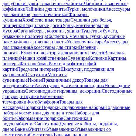
для уборки
Турки, заварочные чайники
Чайники заварочные,
кофейники
Чайники для плиты
Турки, молочники
Аксессуары
для чайников, электрочайников
Фильтры-
кувшины
Хозяйственные товары
Сушилки для белья,
прищепки
Гладильные доски
Урны, контейнеры для
мусора
Органайзеры, корзины, ящики
Туалетная бумага,
бумажные полотенца
Салфетки, мочалки, губки, мусорные
пакеты
Фольга, пленка, пакеты
Упаковочная тара
Аксессуары
для глажения
Аксессуары для стирки
Веревки,
шпагаты
Емкости, дозаторы для моющих средств
Вешалки-
плечики
Мешки хозяйственные
Сувениры
Копилки
Картины,
постеры
Фотоальбомы
Рамки для фотографий,
картин
Предметы интерьера
Шкатулки, подставки для
украшений
Статуэтки
Магниты
сувенирные
Иконы
Праздничный декор
Товары для
праздника
Елки
Аксессуары для елей новогодних
Новогодние
украшения
Светодиодные гирлянды, декорации
Светодиодные
фигуры, игрушки
Временные
татуировки
Фотобутафория
Товары для
маскарада
Подарки
Подарки, подарочные наборы
Подарочные
наборы косметики для лица и тела
Наборы для
бритья
Оформление подарков
Сантехника и
водоснабжение
Сантехника
Душевые кабины, поддоны,
двери
Ванны
Унитазы
Умывальники
Умывальники со
смесителями
Смесители
Душевые панели,