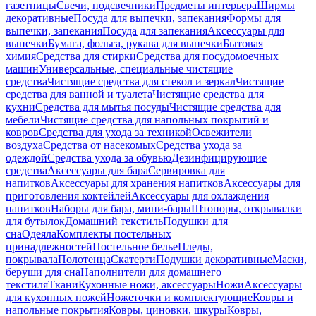
газетницы
Свечи, подсвечники
Предметы интерьера
Ширмы
декоративные
Посуда для выпечки, запекания
Формы для
выпечки, запекания
Посуда для запекания
Аксессуары для
выпечки
Бумага, фольга, рукава для выпечки
Бытовая
химия
Средства для стирки
Средства для посудомоечных
машин
Универсальные, специальные чистящие
средства
Чистящие средства для стекол и зеркал
Чистящие
средства для ванной и туалета
Чистящие средства для
кухни
Средства для мытья посуды
Чистящие средства для
мебели
Чистящие средства для напольных покрытий и
ковров
Средства для ухода за техникой
Освежители
воздуха
Средства от насекомых
Средства ухода за
одеждой
Средства ухода за обувью
Дезинфицирующие
средства
Аксессуары для бара
Сервировка для
напитков
Аксессуары для хранения напитков
Аксессуары для
приготовления коктейлей
Аксессуары для охлаждения
напитков
Наборы для бара, мини-бары
Штопоры, открывалки
для бутылок
Домашний текстиль
Подушки для
сна
Одеяла
Комплекты постельных
принадлежностей
Постельное белье
Пледы,
покрывала
Полотенца
Скатерти
Подушки декоративные
Маски,
беруши для сна
Наполнители для домашнего
текстиля
Ткани
Кухонные ножи, аксессуары
Ножи
Аксессуары
для кухонных ножей
Ножеточки и комплектующие
Ковры и
напольные покрытия
Ковры, циновки, шкуры
Ковры,