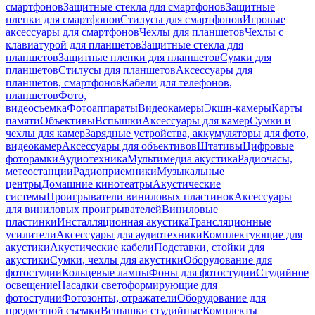
смартфонов
Защитные стекла для смартфонов
Защитные
пленки для смартфонов
Стилусы для смартфонов
Игровые
аксессуары для смартфонов
Чехлы для планшетов
Чехлы с
клавиатурой для планшетов
Защитные стекла для
планшетов
Защитные пленки для планшетов
Сумки для
планшетов
Стилусы для планшетов
Аксессуары для
планшетов, смартфонов
Кабели для телефонов,
планшетов
Фото,
видеосъемка
Фотоаппараты
Видеокамеры
Экшн-камеры
Карты
памяти
Объективы
Вспышки
Аксессуары для камер
Сумки и
чехлы для камер
Зарядные устройства, аккумуляторы для фото,
видеокамер
Аксессуары для объективов
Штативы
Цифровые
фоторамки
Аудиотехника
Мультимедиа акустика
Радиочасы,
метеостанции
Радиоприемники
Музыкальные
центры
Домашние кинотеатры
Акустические
системы
Проигрыватели виниловых пластинок
Аксессуары
для виниловых проигрывателей
Виниловые
пластинки
Инсталляционная акустика
Трансляционные
усилители
Аксессуары для аудиотехники
Комплектующие для
акустики
Акустические кабели
Подставки, стойки для
акустики
Сумки, чехлы для акустики
Оборудование для
фотостудии
Кольцевые лампы
Фоны для фотостудии
Студийное
освещение
Насадки светоформирующие для
фотостудии
Фотозонты, отражатели
Оборудование для
предметной съемки
Вспышки студийные
Комплекты