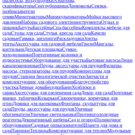
пылесосы, воздуходувки
Аэраторы,
скарификаторы
Снегоуборщики
Дровоколы
Сеялки,
разбрасыватели
семян
Минитракторы
Миникультиваторы
Мойки высокого
давления
Наборы садового электроинструмента
Отдых и
пикник
Батуты
Бассейны
Спа-бассейны
Комплекты мебели для
сада
Столы для сада
Стулья, кресла для сада
Качели
садовые
Гамаки, шезлонги
Раскладушки
Зонты,
тенты
Аксессуары для садовой мебели
Грили
Мангалы,
коптильни
Детская площадка
Сумки-
холодильники
Портативные колонки и
аудиосистемы
Оборудование для участка
Бытовые насосы
Люки
канализационные
Пруды, аксессуары для прудов
Фильтры,
насосы, стерилизаторы для прудов
Компрессоры для
прудов
Станции биологической очистки
Запчасти и
комплектующие для оборудования
Благоустройство
участка
Дачные дома
Беседки
Бани
Хозблоки и
сараи
Аксессуары для озеленения сада
Декор для сада
Почтовые
ящики, таблички
Козырьки
Скворечники, кормушки для
птиц
Домики для насекомых
Фонтаны, скульптуры для
сада
Пруды, аксессуары для прудов
Уличные
обогреватели
Уличные светильники
Противогололедные
реагенты
Декоративный щебень
Сад и огород
Поливочное
оборудование
Садовые опрыскиватели
Шланги для дома и
сада
Парники
Теплицы
Комплектующие для теплиц
Модульные