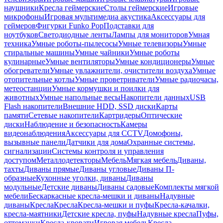
наушники
Кресла геймерские
Столы геймерские
Игровые
микрофоны
Игровая мультимедиа акустика
Аксессуары для
геймеров
Фигурки Funko Pop
Подставки для
ноутбуков
Светодиодные ленты
Лампы для мониторов
Умная
техника
Умные роботы-пылесосы
Умные телевизоры
Умные
стиральные машины
Умные чайники
Умные роботы
кулинарные
Умные вентиляторы
Умные кондиционеры
Умные
обогреватели
Умные увлажнители, очистители воздуха
Умные
отопительные котлы
Умные проветриватели
Умные радиочасы,
метеостанции
Умные кормушки и поилки для
животных
Умные напольные весы
Накопители данных
USB
Flash накопители
Внешние HDD, SSD диски
Карты
памяти
Сетевые накопители
Картридеры
Оптические
диски
Наблюдение и безопасность
Камеры
видеонаблюдения
Аксессуары для CCTV
Домофоны,
вызывные панели
Датчики для дома
Охранные системы,
сигнализации
Системы контроля и управления
доступом
Металлодетекторы
Мебель
Мягкая мебель
Диваны,
тахты
Диваны прямые
Диваны угловые
Диваны П-
образные
Кухонные уголки, диваны
Диваны
модульные
Детские диваны
Диваны садовые
Комплекты мягкой
мебели
Бескаркасные кресла-мешки и диваны
Надувные
диваны
Кресла
Кресла
Кресла-мешки и пуфы
Кресла-качалки,
кресла-маятники
Детские кресла, пуфы
Надувные кресла
Пуфы,
оттоманки
Кресла-кровати
Игровая мебель
Кресла