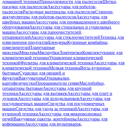
домашней техники
Принадлежности для пылесосов
Щетки,
насадки для пылесосов
Аксессуары для роботов-
пылесосов
Расходные материалы для пылесосов
Станции,
аккумуляторы для роботов-пылесосов
Аксессуары для
швейных машин
Аксессуары для промышленного швейного
оборудования
Аксессуары для стиральных и сушильных
машин
Аксессуары для пароочистителей,
отпаривателей
Аксессуары для стеклоочистителей
Техника для
измельчения продуктов
Блендеры
Кухонные комбайны,
измельчители
Планетарные
миксеры
Миксеры
Мясорубки
Ломтерезки
Комплектующие для
климатической техники
Управление климатической
техникой
Фильтры для климатической техники
Аксессуары для
климатической техники
Мелкая техника
Весы кухонные,
бытовые
Сушилки для овощей и
фруктов
Вакууматоры
Открывалки,
картофелечистки
Проращиватели семян
Маслобойки,
сепараторы бытовые
Аксессуары для крупной
техники
Аксессуары для вытяжек
Аксессуары для плит и
духовок
Аксессуары для холодильников
Аксессуары для
посудомоечных машин
Средства для посудомоечных
машин
Средства для ухода за техникой
Аксессуары для
кухонной техники
Аксессуары для микроволновых
печей
Вакуумные пакеты, контейнеры
Аксессуары для
кофемашин
Аксессуары для мультиварок,