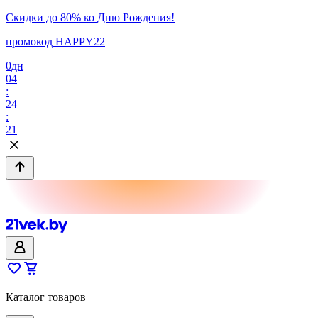
Скидки до 80% ко Дню Рождения!
промокод HAPPY22
0
дн
04
:
24
:
21
Каталог товаров