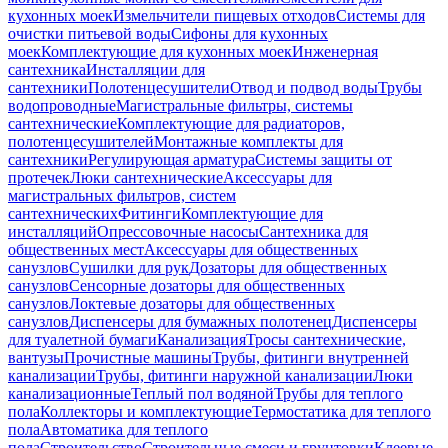
кухонных моек
Измельчители пищевых отходов
Системы для
очистки питьевой воды
Сифоны для кухонных
моек
Комплектующие для кухонных моек
Инженерная
сантехника
Инсталляции для
сантехники
Полотенцесушители
Отвод и подвод воды
Трубы
водопроводные
Магистральные фильтры, системы
сантехнические
Комплектующие для радиаторов,
полотенцесушителей
Монтажные комплекты для
сантехники
Регулирующая арматура
Системы защиты от
протечек
Люки сантехнические
Аксессуары для
магистральных фильтров, систем
сантехнических
Фитинги
Комплектующие для
инсталляций
Опрессовочные насосы
Сантехника для
общественных мест
Аксессуары для общественных
санузлов
Сушилки для рук
Дозаторы для общественных
санузлов
Сенсорные дозаторы для общественных
санузлов
Локтевые дозаторы для общественных
санузлов
Диспенсеры для бумажных полотенец
Диспенсеры
для туалетной бумаги
Канализация
Тросы сантехнические,
вантузы
Прочистные машины
Трубы, фитинги внутренней
канализации
Трубы, фитинги наружной канализации
Люки
канализационные
Теплый пол водяной
Трубы для теплого
пола
Коллекторы и комплектующие
Термостатика для теплого
пола
Автоматика для теплого
пола
Строительство
Строительные смеси и грунтовки
Клеевые