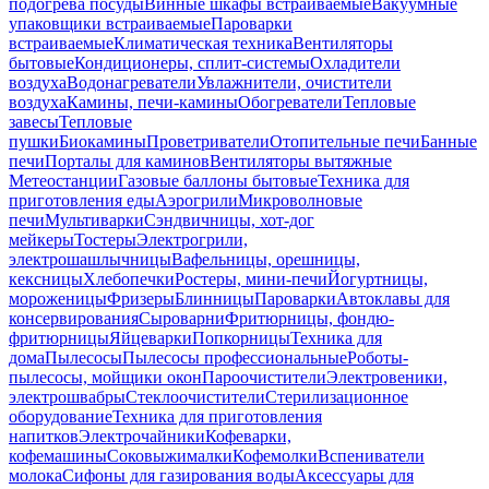
подогрева посуды
Винные шкафы встраиваемые
Вакуумные
упаковщики встраиваемые
Пароварки
встраиваемые
Климатическая техника
Вентиляторы
бытовые
Кондиционеры, сплит-системы
Охладители
воздуха
Водонагреватели
Увлажнители, очистители
воздуха
Камины, печи-камины
Обогреватели
Тепловые
завесы
Тепловые
пушки
Биокамины
Проветриватели
Отопительные печи
Банные
печи
Порталы для каминов
Вентиляторы вытяжные
Метеостанции
Газовые баллоны бытовые
Техника для
приготовления еды
Аэрогрили
Микроволновые
печи
Мультиварки
Сэндвичницы, хот-дог
мейкеры
Тостеры
Электрогрили,
электрошашлычницы
Вафельницы, орешницы,
кексницы
Хлебопечки
Ростеры, мини-печи
Йогуртницы,
мороженицы
Фризеры
Блинницы
Пароварки
Автоклавы для
консервирования
Сыроварни
Фритюрницы, фондю-
фритюрницы
Яйцеварки
Попкорницы
Техника для
дома
Пылесосы
Пылесосы профессиональные
Роботы-
пылесосы, мойщики окон
Пароочистители
Электровеники,
электрошвабры
Стеклоочистители
Стерилизационное
оборудование
Техника для приготовления
напитков
Электрочайники
Кофеварки,
кофемашины
Соковыжималки
Кофемолки
Вспениватели
молока
Сифоны для газирования воды
Аксессуары для