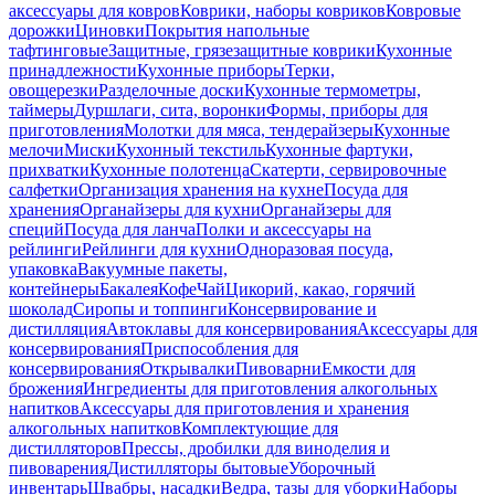
аксессуары для ковров
Коврики, наборы ковриков
Ковровые
дорожки
Циновки
Покрытия напольные
тафтинговые
Защитные, грязезащитные коврики
Кухонные
принадлежности
Кухонные приборы
Терки,
овощерезки
Разделочные доски
Кухонные термометры,
таймеры
Дуршлаги, сита, воронки
Формы, приборы для
приготовления
Молотки для мяса, тендерайзеры
Кухонные
мелочи
Миски
Кухонный текстиль
Кухонные фартуки,
прихватки
Кухонные полотенца
Скатерти, сервировочные
салфетки
Организация хранения на кухне
Посуда для
хранения
Органайзеры для кухни
Органайзеры для
специй
Посуда для ланча
Полки и аксессуары на
рейлинги
Рейлинги для кухни
Одноразовая посуда,
упаковка
Вакуумные пакеты,
контейнеры
Бакалея
Кофе
Чай
Цикорий, какао, горячий
шоколад
Сиропы и топпинги
Консервирование и
дистилляция
Автоклавы для консервирования
Аксессуары для
консервирования
Приспособления для
консервирования
Открывалки
Пивоварни
Емкости для
брожения
Ингредиенты для приготовления алкогольных
напитков
Аксессуары для приготовления и хранения
алкогольных напитков
Комплектующие для
дистилляторов
Прессы, дробилки для виноделия и
пивоварения
Дистилляторы бытовые
Уборочный
инвентарь
Швабры, насадки
Ведра, тазы для уборки
Наборы