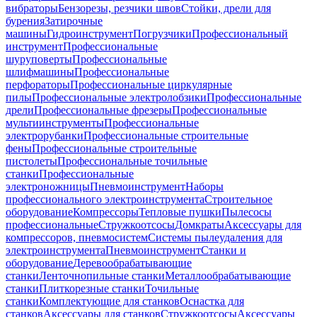
вибраторы
Бензорезы, резчики швов
Стойки, дрели для
бурения
Затирочные
машины
Гидроинструмент
Погрузчики
Профессиональный
инструмент
Профессиональные
шуруповерты
Профессиональные
шлифмашины
Профессиональные
перфораторы
Профессиональные циркулярные
пилы
Профессиональные электролобзики
Профессиональные
дрели
Профессиональные фрезеры
Профессиональные
мультиинструменты
Профессиональные
электрорубанки
Профессиональные строительные
фены
Профессиональные строительные
пистолеты
Профессиональные точильные
станки
Профессиональные
электроножницы
Пневмоинструмент
Наборы
профессионального электроинструмента
Строительное
оборудование
Компрессоры
Тепловые пушки
Пылесосы
профессиональные
Стружкоотсосы
Домкраты
Аксессуары для
компрессоров, пневмосистем
Системы пылеудаления для
электроинструмента
Пневмоинструмент
Станки и
оборудование
Деревообрабатывающие
станки
Ленточнопильные станки
Металлообрабатывающие
станки
Плиткорезные станки
Точильные
станки
Комплектующие для станков
Оснастка для
станков
Аксессуары для станков
Стружкоотсосы
Аксессуары