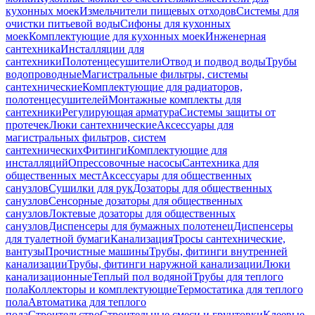
кухонных моек
Измельчители пищевых отходов
Системы для
очистки питьевой воды
Сифоны для кухонных
моек
Комплектующие для кухонных моек
Инженерная
сантехника
Инсталляции для
сантехники
Полотенцесушители
Отвод и подвод воды
Трубы
водопроводные
Магистральные фильтры, системы
сантехнические
Комплектующие для радиаторов,
полотенцесушителей
Монтажные комплекты для
сантехники
Регулирующая арматура
Системы защиты от
протечек
Люки сантехнические
Аксессуары для
магистральных фильтров, систем
сантехнических
Фитинги
Комплектующие для
инсталляций
Опрессовочные насосы
Сантехника для
общественных мест
Аксессуары для общественных
санузлов
Сушилки для рук
Дозаторы для общественных
санузлов
Сенсорные дозаторы для общественных
санузлов
Локтевые дозаторы для общественных
санузлов
Диспенсеры для бумажных полотенец
Диспенсеры
для туалетной бумаги
Канализация
Тросы сантехнические,
вантузы
Прочистные машины
Трубы, фитинги внутренней
канализации
Трубы, фитинги наружной канализации
Люки
канализационные
Теплый пол водяной
Трубы для теплого
пола
Коллекторы и комплектующие
Термостатика для теплого
пола
Автоматика для теплого
пола
Строительство
Строительные смеси и грунтовки
Клеевые