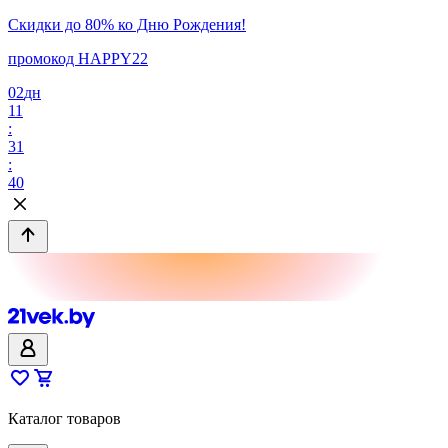
Скидки до 80% ко Дню Рождения!
промокод HAPPY22
02
дн
11
:
31
:
40
Каталог товаров