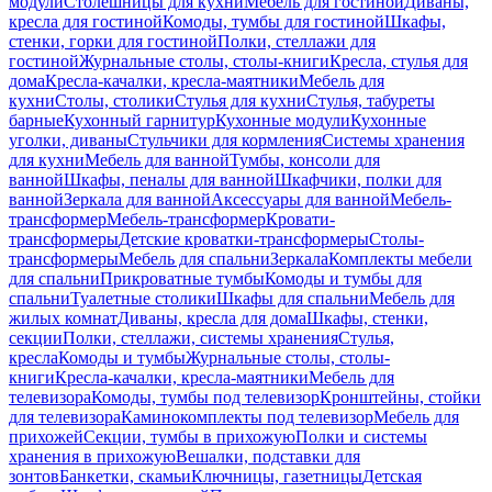
модули
Столешницы для кухни
Мебель для гостиной
Диваны,
кресла для гостиной
Комоды, тумбы для гостиной
Шкафы,
стенки, горки для гостиной
Полки, стеллажи для
гостиной
Журнальные столы, столы-книги
Кресла, стулья для
дома
Кресла-качалки, кресла-маятники
Мебель для
кухни
Столы, столики
Стулья для кухни
Стулья, табуреты
барные
Кухонный гарнитур
Кухонные модули
Кухонные
уголки, диваны
Стульчики для кормления
Системы хранения
для кухни
Мебель для ванной
Тумбы, консоли для
ванной
Шкафы, пеналы для ванной
Шкафчики, полки для
ванной
Зеркала для ванной
Аксессуары для ванной
Мебель-
трансформер
Мебель-трансформер
Кровати-
трансформеры
Детские кроватки-трансформеры
Столы-
трансформеры
Мебель для спальни
Зеркала
Комплекты мебели
для спальни
Прикроватные тумбы
Комоды и тумбы для
спальни
Туалетные столики
Шкафы для спальни
Мебель для
жилых комнат
Диваны, кресла для дома
Шкафы, стенки,
секции
Полки, стеллажи, системы хранения
Стулья,
кресла
Комоды и тумбы
Журнальные столы, столы-
книги
Кресла-качалки, кресла-маятники
Мебель для
телевизора
Комоды, тумбы под телевизор
Кронштейны, стойки
для телевизора
Каминокомплекты под телевизор
Мебель для
прихожей
Секции, тумбы в прихожую
Полки и системы
хранения в прихожую
Вешалки, подставки для
зонтов
Банкетки, скамьи
Ключницы, газетницы
Детская