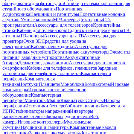
оборудования для фотостудии
Стойки, системы крепления для
студийного оборудования
Портативная
аудиотехника
Наушники и гарнитуры
Портативные колонки,
акустика
Умные колонки
MP3-плееры
Диктофоны
CD-
проигрыватели
Аксессуары для телевизоров
Кронштейны,
стойки
Кабели для телевизоров
Подписки на видеосервисы
ТВ-
антенны
ТВ-тюнеры
Аксессуары для ТВ
Аксессуары для
проектора
Очки 3D
Средства для ухода за
электроникой
Кабели, переходники
Аксессуары для
портативных устройств
Портативные аккумуляторы
Элементы
питания, зарядные устройства
Аккумуляторные
батареи
Держатели, док-станции
Аксессуары для планшетов,
смартфонов
Кабели для телефонов, планшетов
Зарядные
устройства для телефонов, планшетов
Компьютеры и
периферия
Компьютерная
техника
Ноутбуки
Планшеты
Моноблоки
Компьютеры
Игровые
компьютеры
Игровые консоли
Серверное
оборудование
Компьютерная
периферия
Мониторы
Мыши
Клавиатуры
Стилусы
Наборы
периферии
Источники бесперебойного питания
Батареи для
ИБП
Стабилизаторы напряжения
Инверторы
напряжения
Сетевые фильтры, удлинители
Веб-
камеры
Игровые контроллеры
Мультимедиа
акустика
Наушники и гарнитуры
Компьютерные кабели,
переходники
Зарядные, аккумуляторы
Док-станции,