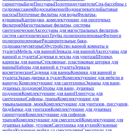
гарнитуры
Биде
Писсуары
Полотенцесушители
Спа-бассейны с
гидромассажем
Водоснабжение
Водонагреватели
Бытовые
насосы
Проточные фильтры для воды
Фильтры-
кувшины
Картриджи, комплектующие для проточных
фильтров
Магистральные фильтры, системы
сантехнические
Аксессуары для магистральных фильтров,
систем сантехнических
Трубы полипропиленовые
Фитинги
полипропиленовые
Расширительные баки,
гидроаккумуляторы
Обустройство ванной комнаты и
туалета
Мебель для ванной
Зеркала для ванной
Аксессуары для
ванной и туалета
Сиденья и чехлы для унитаза
Шторки,
карнизы для ванны
Стеклянные, пластиковые шторки для
ванны
Наборы для ванной и туалета
Зеркала
косметические
Сиденья для ванны
Коврики для ванной и
туалета
Экран-дверки в туалет
Комплектующие для мебели в
ванную
Комплектующие для сантехники
Экраны для ванн,
душевых поддонов
Опоры для ванн, душевых
поддонов
Комплектующие для ванн
Плинтусы для
сантехники
Сифоны, трапы
Комплектующие для
умывальников, моек
Комплектующие для унитазов, писсуаров,
биде
Бачки для унитазов
Комплектующие для душевых
гарнитуров
Комплектующие для сифонов,
трапов
Комплектующие для смесителей
Комплектующие для
душевых кабин, уголков
Сантехника для кухни
Кухонные
мойки
Кухонные мойки со смесителями
Смесители для