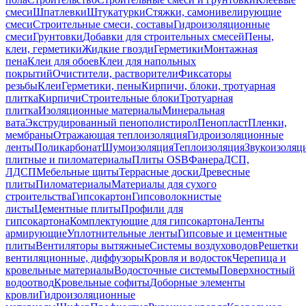
смеси
Шпатлевки
Штукатурки
Стяжки, самонивелирующие
смеси
Строительные смеси, составы
Гидроизоляционные
смеси
Грунтовки
Добавки для строительных смесей
Пены,
клеи, герметики
Жидкие гвозди
Герметики
Монтажная
пена
Клеи для обоев
Клеи для напольных
покрытий
Очистители, растворители
Фиксаторы
резьбы
Клеи
Герметики, пены
Кирпичи, блоки, тротуарная
плитка
Кирпичи
Строительные блоки
Тротуарная
плитка
Изоляционные материалы
Минеральная
вата
Экструдированный пенополистирол
Пенопласт
Пленки,
мембраны
Отражающая теплоизоляция
Гидроизоляционные
ленты
Поликарбонат
Шумоизоляция
Теплоизоляция
Звукоизоляц
плитные и пиломатериалы
Плиты OSB
Фанера
ДСП,
ЛДСП
Мебельные щиты
Террасные доски
Древесные
плиты
Пиломатериалы
Материалы для сухого
строительства
Гипсокартон
Гипсоволокнистые
листы
Цементные плиты
Профили для
гипсокартона
Комплектующие для гипсокартона
Ленты
армирующие
Уплотнительные ленты
Гипсовые и цементные
плиты
Вентиляторы вытяжные
Системы воздуховодов
Решетки
вентиляционные, диффузоры
Кровля и водосток
Черепица и
кровельные материалы
Водосточные системы
Поверхностный
водоотвод
Кровельные софиты
Доборные элементы
кровли
Гидроизоляционные