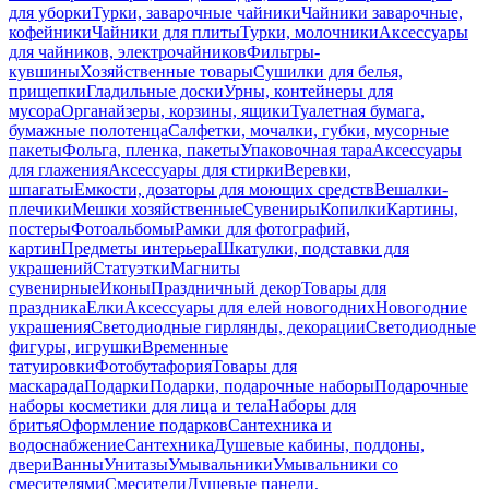
для уборки
Турки, заварочные чайники
Чайники заварочные,
кофейники
Чайники для плиты
Турки, молочники
Аксессуары
для чайников, электрочайников
Фильтры-
кувшины
Хозяйственные товары
Сушилки для белья,
прищепки
Гладильные доски
Урны, контейнеры для
мусора
Органайзеры, корзины, ящики
Туалетная бумага,
бумажные полотенца
Салфетки, мочалки, губки, мусорные
пакеты
Фольга, пленка, пакеты
Упаковочная тара
Аксессуары
для глажения
Аксессуары для стирки
Веревки,
шпагаты
Емкости, дозаторы для моющих средств
Вешалки-
плечики
Мешки хозяйственные
Сувениры
Копилки
Картины,
постеры
Фотоальбомы
Рамки для фотографий,
картин
Предметы интерьера
Шкатулки, подставки для
украшений
Статуэтки
Магниты
сувенирные
Иконы
Праздничный декор
Товары для
праздника
Елки
Аксессуары для елей новогодних
Новогодние
украшения
Светодиодные гирлянды, декорации
Светодиодные
фигуры, игрушки
Временные
татуировки
Фотобутафория
Товары для
маскарада
Подарки
Подарки, подарочные наборы
Подарочные
наборы косметики для лица и тела
Наборы для
бритья
Оформление подарков
Сантехника и
водоснабжение
Сантехника
Душевые кабины, поддоны,
двери
Ванны
Унитазы
Умывальники
Умывальники со
смесителями
Смесители
Душевые панели,