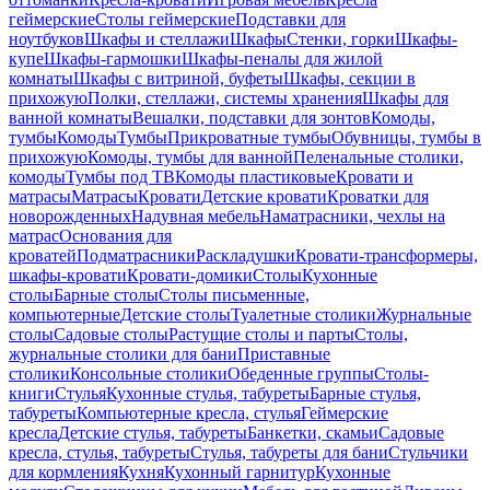
геймерские
Столы геймерские
Подставки для
ноутбуков
Шкафы и стеллажи
Шкафы
Стенки, горки
Шкафы-
купе
Шкафы-гармошки
Шкафы-пеналы для жилой
комнаты
Шкафы с витриной, буфеты
Шкафы, секции в
прихожую
Полки, стеллажи, системы хранения
Шкафы для
ванной комнаты
Вешалки, подставки для зонтов
Комоды,
тумбы
Комоды
Тумбы
Прикроватные тумбы
Обувницы, тумбы в
прихожую
Комоды, тумбы для ванной
Пеленальные столики,
комоды
Тумбы под ТВ
Комоды пластиковые
Кровати и
матрасы
Матрасы
Кровати
Детские кровати
Кроватки для
новорожденных
Надувная мебель
Наматрасники, чехлы на
матрас
Основания для
кроватей
Подматрасники
Раскладушки
Кровати-трансформеры,
шкафы-кровати
Кровати-домики
Столы
Кухонные
столы
Барные столы
Столы письменные,
компьютерные
Детские столы
Туалетные столики
Журнальные
столы
Садовые столы
Растущие столы и парты
Столы,
журнальные столики для бани
Приставные
столики
Консольные столики
Обеденные группы
Столы-
книги
Стулья
Кухонные стулья, табуреты
Барные стулья,
табуреты
Компьютерные кресла, стулья
Геймерские
кресла
Детские стулья, табуреты
Банкетки, скамьи
Садовые
кресла, стулья, табуреты
Стулья, табуреты для бани
Стульчики
для кормления
Кухня
Кухонный гарнитур
Кухонные