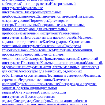
кабелерезы
Специнструменты
Измерительный
инструмент
Мерительные
инструменты
Электроизмерительные
приборы
Дальномеры
Дальномеры оптические
Нивелиры,
лазерные уровни
Пирометры
Детекторы и
тестеры
Толщиномеры
Специальные измерительные
приборы
Аксессуары для измерительных
приборов
Разметочный инструмент
Разметочные
инструменты
Инструменты для нарезки резьбы
Маркеры,
карандаши строительные
Клейма ударные
Строительно-
монтажный инструмент
Заклепочники
Труборезы,
трубогибы
Ножи строительные
Мультитулы
Пробойники,
просекатели отверстий
Ломы
Степлеры
механические
Стеклорезы
Прикаточные валики
Отделочный
инструмент
Плиткорезы
Кельмы, шпатели, гладилки
Малярный,
отделочный инструмент
Скотч, ленты малярные
Диспенсеры
для скотча
Аксессуары для малярных, отделочных
работ
Пленки строительные
Лестницы и стремянки
Лестницы,
стремянки
Чердачные лестницы
Элементы
лестниц
Подъемники строительные
Спецодежда и средства
защиты
Средства индивидуальной
защиты
Огнетушители
Сумки, пояса для
инструментов
Производственная
одежда
Спецодежда
Спецобувь
Организация рабочего
пространства
Фонари, прожекторы
Кейсы, ящики для