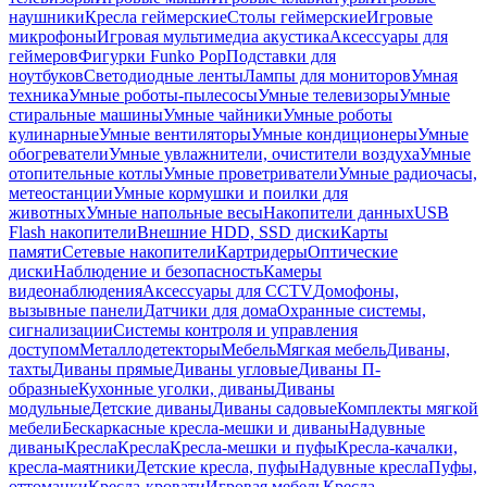
наушники
Кресла геймерские
Столы геймерские
Игровые
микрофоны
Игровая мультимедиа акустика
Аксессуары для
геймеров
Фигурки Funko Pop
Подставки для
ноутбуков
Светодиодные ленты
Лампы для мониторов
Умная
техника
Умные роботы-пылесосы
Умные телевизоры
Умные
стиральные машины
Умные чайники
Умные роботы
кулинарные
Умные вентиляторы
Умные кондиционеры
Умные
обогреватели
Умные увлажнители, очистители воздуха
Умные
отопительные котлы
Умные проветриватели
Умные радиочасы,
метеостанции
Умные кормушки и поилки для
животных
Умные напольные весы
Накопители данных
USB
Flash накопители
Внешние HDD, SSD диски
Карты
памяти
Сетевые накопители
Картридеры
Оптические
диски
Наблюдение и безопасность
Камеры
видеонаблюдения
Аксессуары для CCTV
Домофоны,
вызывные панели
Датчики для дома
Охранные системы,
сигнализации
Системы контроля и управления
доступом
Металлодетекторы
Мебель
Мягкая мебель
Диваны,
тахты
Диваны прямые
Диваны угловые
Диваны П-
образные
Кухонные уголки, диваны
Диваны
модульные
Детские диваны
Диваны садовые
Комплекты мягкой
мебели
Бескаркасные кресла-мешки и диваны
Надувные
диваны
Кресла
Кресла
Кресла-мешки и пуфы
Кресла-качалки,
кресла-маятники
Детские кресла, пуфы
Надувные кресла
Пуфы,
оттоманки
Кресла-кровати
Игровая мебель
Кресла