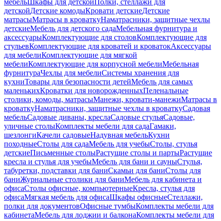
мебель
Шкафы для детской
Полки, стеллажи для
детской
Детские комоды
Кровати детские
Детские
матрасы
Матрасы в кроватку
Наматрасники, защитные чехлы
детские
Мебель для детского сада
Мебельная фурнитура и
аксессуары
Комплектующие для столов
Комплектующие для
стульев
Комплектующие для кроватей и кроваток
Аксессуары
для мебели
Комплектующие для мягкой
мебели
Комплектующие для корпусной мебели
Мебельная
фурнитура
Чехлы для мебели
Системы хранения для
кухни
Товары для безопасности детей
Мебель для самых
маленьких
Кроватки для новорожденных
Пеленальные
столики, комоды, матрасы
Манежи, кровати-манежи
Матрасы в
кроватку
Наматрасники, защитные чехлы в кроватку
Садовая
мебель
Садовые диваны, кресла
Садовые стулья
Садовые,
уличные столы
Комплекты мебели для сада
Гамаки,
шезлонги
Качели садовые
Надувная мебель
Кухни
походные
Столы для сада
Мебель для учебы
Столы, стулья
детские
Письменные столы
Растущие столы и парты
Растущие
кресла и стулья для учебы
Мебель для бани и сауны
Стулья,
табуретки, подставки для бани
Скамьи для бани
Столы для
бани
Журнальные столики для бани
Мебель для кабинета и
офиса
Столы офисные, компьютерные
Кресла, стулья для
офиса
Мягкая мебель для офиса
Шкафы офисные
Стеллажи,
полки для документов
Офисные тумбы
Комплекты мебели для
кабинета
Мебель для лоджии и балкона
Комплекты мебели для