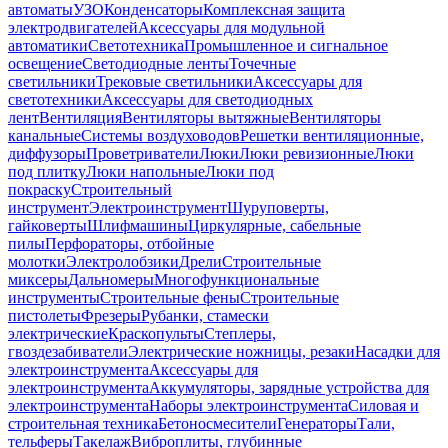
автоматы
УЗО
Конденсаторы
Комплексная защита
электродвигателей
Аксессуары для модульной
автоматики
Светотехника
Промышленное и сигнальное
освещение
Светодиодные ленты
Точечные
светильники
Трековые светильники
Аксессуары для
светотехники
Аксессуары для светодиодных
лент
Вентиляция
Вентиляторы вытяжные
Вентиляторы
канальные
Системы воздуховодов
Решетки вентиляционные,
диффузоры
Проветриватели
Люки
Люки ревизионные
Люки
под плитку
Люки напольные
Люки под
покраску
Строительный
инструмент
Электроинструмент
Шуруповерты,
гайковерты
Шлифмашины
Циркулярные, сабельные
пилы
Перфораторы, отбойные
молотки
Электролобзики
Дрели
Строительные
миксеры
Дальномеры
Многофункциональные
инструменты
Строительные фены
Строительные
пистолеты
Фрезеры
Рубанки, стамески
электрические
Краскопульты
Степлеры,
гвоздезабиватели
Электрические ножницы, резаки
Насадки для
электроинструмента
Аксессуары для
электроинструмента
Аккумуляторы, зарядные устройства для
электроинструмента
Наборы электроинструмента
Силовая и
строительная техника
Бетоносмесители
Генераторы
Тали,
тельферы
Такелаж
Виброплиты, глубинные