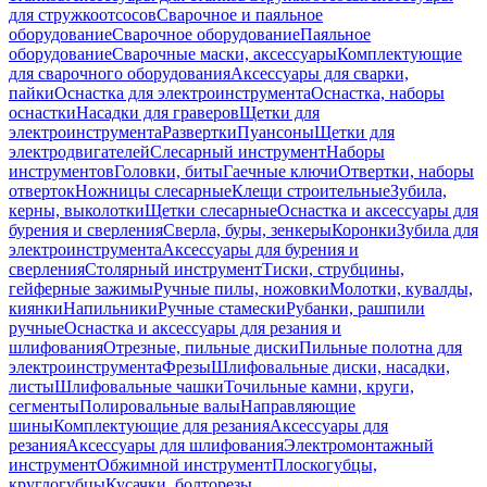
для стружкоотсосов
Сварочное и паяльное
оборудование
Сварочное оборудование
Паяльное
оборудование
Сварочные маски, аксессуары
Комплектующие
для сварочного оборудования
Аксессуары для сварки,
пайки
Оснастка для электроинструмента
Оснастка, наборы
оснастки
Насадки для граверов
Щетки для
электроинструмента
Развертки
Пуансоны
Щетки для
электродвигателей
Слесарный инструмент
Наборы
инструментов
Головки, биты
Гаечные ключи
Отвертки, наборы
отверток
Ножницы слесарные
Клещи строительные
Зубила,
керны, выколотки
Щетки слесарные
Оснастка и аксессуары для
бурения и сверления
Сверла, буры, зенкеры
Коронки
Зубила для
электроинструмента
Аксессуары для бурения и
сверления
Столярный инструмент
Тиски, струбцины,
гейферные зажимы
Ручные пилы, ножовки
Молотки, кувалды,
киянки
Напильники
Ручные стамески
Рубанки, рашпили
ручные
Оснастка и аксессуары для резания и
шлифования
Отрезные, пильные диски
Пильные полотна для
электроинструмента
Фрезы
Шлифовальные диски, насадки,
листы
Шлифовальные чашки
Точильные камни, круги,
сегменты
Полировальные валы
Направляющие
шины
Комплектующие для резания
Аксессуары для
резания
Аксессуары для шлифования
Электромонтажный
инструмент
Обжимной инструмент
Плоскогубцы,
круглогубцы
Кусачки, болторезы,