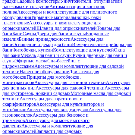
грядки
Садовые компостеры
Уничтожители, отпугиватели
насекомых и грызунов
Автоматизация и контроль
полива
Аксессуары и комплектующие для поливочного
оборудования
Укрывные материалы
Бочки, баки
пластиковые
Аксессуары и комплектующие для
опрыскивателей
Шланги для опрыскивателей
Товары для
бани
Бани
Сауны
Двери для бани и сауны
Бондарные
изделия
Банные принадлежности
Аксессуары для
бани
Оснащение и декор для бани
Измерительные приборы для
бани
Фитобочки, купели
Комплектующие для купелей
Окна
для бани
Мебель для бани и сауны
Ручки дверные для бани и
сауны
Эфирные масла
Спа-бассейны с
гидромассажем
Аксессуары и комплектующие для садовой
техники
Навесное оборудование
Двигатели для
мотоблоков
Прицепы для мотоблоков,
минитракторов
Аксессуары для газонной техники
Аксессуары
для цепных пил
Аксессуары для садовой техники
Аксессуары
для кусторезов, ножниц садовых
Моторные масла для садовой
техники
Аксессуары для аэратоторов и
скарификаторов
Аксессуары для культиваторов и
мотоблоков
Аксессуары для воздуходувок
Аксессуары для
газонокосилок
Аксессуары для бензокос и
триммеров
Аксессуары для моек высокого
давления
Аксессуары и комплектующие для
опрыскивателей
Запчасти для садовых