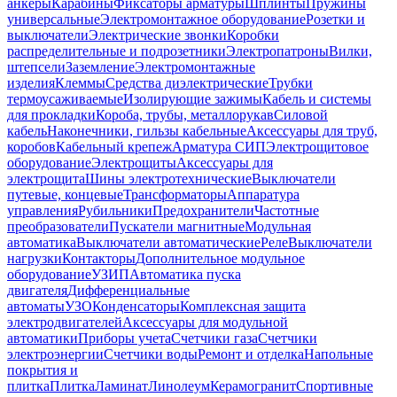
анкеры
Карабины
Фиксаторы арматуры
Шплинты
Пружины
универсальные
Электромонтажное оборудование
Розетки и
выключатели
Электрические звонки
Коробки
распределительные и подрозетники
Электропатроны
Вилки,
штепсели
Заземление
Электромонтажные
изделия
Клеммы
Средства диэлектрические
Трубки
термоусаживаемые
Изолирующие зажимы
Кабель и системы
для прокладки
Короба, трубы, металлорукав
Силовой
кабель
Наконечники, гильзы кабельные
Аксессуары для труб,
коробов
Кабельный крепеж
Арматура СИП
Электрощитовое
оборудование
Электрощиты
Аксессуары для
электрощита
Шины электротехнические
Выключатели
путевые, концевые
Трансформаторы
Аппаратура
управления
Рубильники
Предохранители
Частотные
преобразователи
Пускатели магнитные
Модульная
автоматика
Выключатели автоматические
Реле
Выключатели
нагрузки
Контакторы
Дополнительное модульное
оборудование
УЗИП
Автоматика пуска
двигателя
Дифференциальные
автоматы
УЗО
Конденсаторы
Комплексная защита
электродвигателей
Аксессуары для модульной
автоматики
Приборы учета
Счетчики газа
Счетчики
электроэнергии
Счетчики воды
Ремонт и отделка
Напольные
покрытия и
плитка
Плитка
Ламинат
Линолеум
Керамогранит
Спортивные