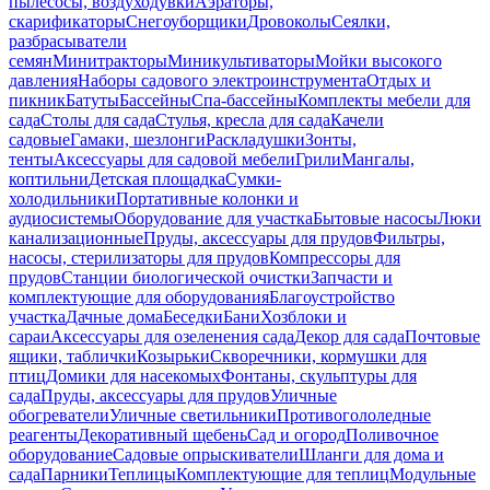
пылесосы, воздуходувки
Аэраторы,
скарификаторы
Снегоуборщики
Дровоколы
Сеялки,
разбрасыватели
семян
Минитракторы
Миникультиваторы
Мойки высокого
давления
Наборы садового электроинструмента
Отдых и
пикник
Батуты
Бассейны
Спа-бассейны
Комплекты мебели для
сада
Столы для сада
Стулья, кресла для сада
Качели
садовые
Гамаки, шезлонги
Раскладушки
Зонты,
тенты
Аксессуары для садовой мебели
Грили
Мангалы,
коптильни
Детская площадка
Сумки-
холодильники
Портативные колонки и
аудиосистемы
Оборудование для участка
Бытовые насосы
Люки
канализационные
Пруды, аксессуары для прудов
Фильтры,
насосы, стерилизаторы для прудов
Компрессоры для
прудов
Станции биологической очистки
Запчасти и
комплектующие для оборудования
Благоустройство
участка
Дачные дома
Беседки
Бани
Хозблоки и
сараи
Аксессуары для озеленения сада
Декор для сада
Почтовые
ящики, таблички
Козырьки
Скворечники, кормушки для
птиц
Домики для насекомых
Фонтаны, скульптуры для
сада
Пруды, аксессуары для прудов
Уличные
обогреватели
Уличные светильники
Противогололедные
реагенты
Декоративный щебень
Сад и огород
Поливочное
оборудование
Садовые опрыскиватели
Шланги для дома и
сада
Парники
Теплицы
Комплектующие для теплиц
Модульные