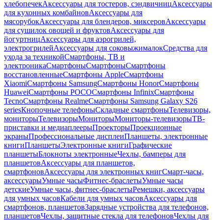
хлебопечек
Аксессуары для тостеров, сэндвичниц
Аксессуары
для кухонных комбайнов
Аксессуары для
мясорубок
Аксессуары для блендеров, миксеров
Аксессуары
для сушилок овощей и фруктов
Аксессуары для
йогуртниц
Аксессуары для аэрогрилей,
электрогрилей
Аксессуары для соковыжималок
Средства для
ухода за техникой
Смартфоны, ТВ и
электроника
Смартфоны
Смартфоны
Смартфоны
восстановленные
Смартфоны Apple
Смартфоны
Xiaomi
Смартфоны Samsung
Смартфоны Honor
Смартфоны
Huawei
Смартфоны POCO
Смартфоны Infinix
Смартфоны
Tecno
Смартфоны Realme
Смартфоны Samsung Galaxy S26
series
Кнопочные телефоны
Складные смартфоны
Телевизоры,
мониторы
Телевизоры
Мониторы
Мониторы-телевизоры
ТВ-
приставки и медиаплееры
Проекторы
Проекционные
экраны
Профессиональные дисплеи
Планшеты, электронные
книги
Планшеты
Электронные книги
Графические
планшеты
Блокноты электронные
Чехлы, бамперы для
планшетов
Аксессуары для планшетов,
смартфонов
Аксессуары для электронных книг
Смарт-часы,
аксессуары
Умные часы
Фитнес-браслеты
Умные часы
детские
Умные часы, фитнес-браслеты
Ремешки, аксессуары
для умных часов
Кабели для умных часов
Аксессуары для
смартфонов, планшетов
Зарядные устройства для телефонов,
планшетов
Чехлы, защитные стекла для телефонов
Чехлы для