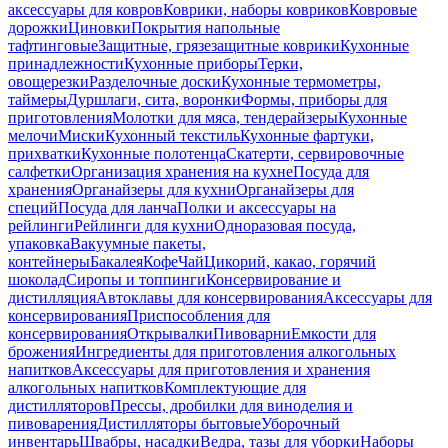
аксессуары для ковров
Коврики, наборы ковриков
Ковровые
дорожки
Циновки
Покрытия напольные
тафтинговые
Защитные, грязезащитные коврики
Кухонные
принадлежности
Кухонные приборы
Терки,
овощерезки
Разделочные доски
Кухонные термометры,
таймеры
Дуршлаги, сита, воронки
Формы, приборы для
приготовления
Молотки для мяса, тендерайзеры
Кухонные
мелочи
Миски
Кухонный текстиль
Кухонные фартуки,
прихватки
Кухонные полотенца
Скатерти, сервировочные
салфетки
Организация хранения на кухне
Посуда для
хранения
Органайзеры для кухни
Органайзеры для
специй
Посуда для ланча
Полки и аксессуары на
рейлинги
Рейлинги для кухни
Одноразовая посуда,
упаковка
Вакуумные пакеты,
контейнеры
Бакалея
Кофе
Чай
Цикорий, какао, горячий
шоколад
Сиропы и топпинги
Консервирование и
дистилляция
Автоклавы для консервирования
Аксессуары для
консервирования
Приспособления для
консервирования
Открывалки
Пивоварни
Емкости для
брожения
Ингредиенты для приготовления алкогольных
напитков
Аксессуары для приготовления и хранения
алкогольных напитков
Комплектующие для
дистилляторов
Прессы, дробилки для виноделия и
пивоварения
Дистилляторы бытовые
Уборочный
инвентарь
Швабры, насадки
Ведра, тазы для уборки
Наборы