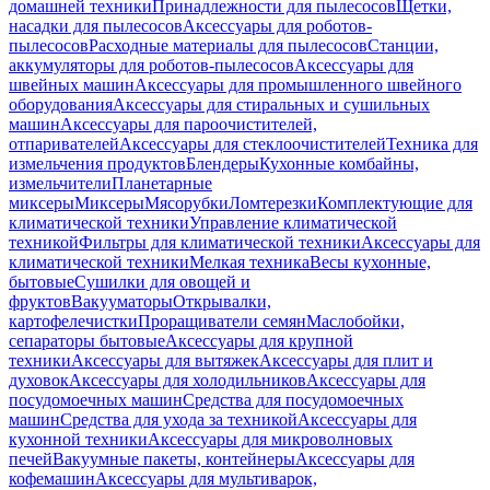
домашней техники
Принадлежности для пылесосов
Щетки,
насадки для пылесосов
Аксессуары для роботов-
пылесосов
Расходные материалы для пылесосов
Станции,
аккумуляторы для роботов-пылесосов
Аксессуары для
швейных машин
Аксессуары для промышленного швейного
оборудования
Аксессуары для стиральных и сушильных
машин
Аксессуары для пароочистителей,
отпаривателей
Аксессуары для стеклоочистителей
Техника для
измельчения продуктов
Блендеры
Кухонные комбайны,
измельчители
Планетарные
миксеры
Миксеры
Мясорубки
Ломтерезки
Комплектующие для
климатической техники
Управление климатической
техникой
Фильтры для климатической техники
Аксессуары для
климатической техники
Мелкая техника
Весы кухонные,
бытовые
Сушилки для овощей и
фруктов
Вакууматоры
Открывалки,
картофелечистки
Проращиватели семян
Маслобойки,
сепараторы бытовые
Аксессуары для крупной
техники
Аксессуары для вытяжек
Аксессуары для плит и
духовок
Аксессуары для холодильников
Аксессуары для
посудомоечных машин
Средства для посудомоечных
машин
Средства для ухода за техникой
Аксессуары для
кухонной техники
Аксессуары для микроволновых
печей
Вакуумные пакеты, контейнеры
Аксессуары для
кофемашин
Аксессуары для мультиварок,