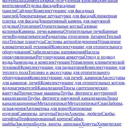
материалы
Шифер
Профнастил
Рулонная кровля
Кровельная
вентиляция
Отделка фасада
Фасадные
панели
Сайдинг
Комплектующие для фасадных
панелей
Декоративные штукатурки для фасада
Клинкерная
плитка для фасада
Декоративный камень для наружной
отделки
Отопление
Отопительные котлы
Газовые
колонки
Камины, печи-камины
Отопительные печи
Банные
печи
Водонагреватели
Радиаторы отопления, батареи
Теплый
пол
Теплые плинтусы
Системы антиобледенения
Управление
климатической техникой
Комплектующие для отопительного
оборудования
Стабилизаторы напряжения
Насосы
циркуляционные
Регулирующая арматура
Отвод и подвод
воды
Дымоходы и комплектующие
Управление климатической
техникой
Комплектующие для радиаторов
Комплектующие для
теплого пола
Топливо и аксессуары для отопительного
оборудования
Комплектующие для печей, каминов
Аксессуары
для каминов, печей
Комплектующие для отопительных котлов,
водонагревателей
Канализация
Тросы сантехнические,
вантузы
Прочистные машины
Трубы, фитинги внутренней
канализации
Трубы, фитинги наружной канализации
Люки
канализационные
Металлопрокат
Металлопрокат
Сваи
Заборы,
ограждения
Автоматика для ворот
Крепежные
изделия
Саморезы, шурупы
Гвозди
Анкеры, дюбели
Скобы,
штифты
Перфорированный крепеж
Гайки,
шайбы
Заклепки
Болты, винты, шпильки
Хомуты
Химические