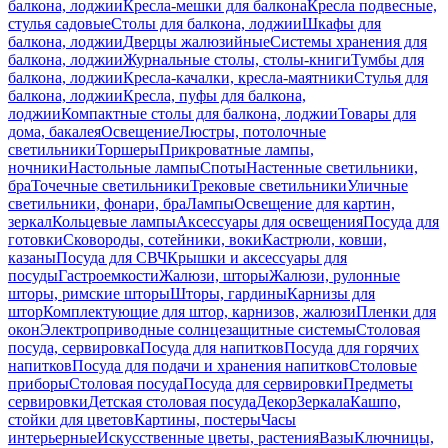
балкона, лоджии
Кресла-мешки для балкона
Кресла подвесные,
стулья садовые
Столы для балкона, лоджии
Шкафы для
балкона, лоджии
Дверцы жалюзийные
Системы хранения для
балкона, лоджии
Журнальные столы, столы-книги
Тумбы для
балкона, лоджии
Кресла-качалки, кресла-маятники
Стулья для
балкона, лоджии
Кресла, пуфы для балкона,
лоджии
Компактные столы для балкона, лоджии
Товары для
дома, бакалея
Освещение
Люстры, потолочные
светильники
Торшеры
Прикроватные лампы,
ночники
Настольные лампы
Споты
Настенные светильники,
бра
Точечные светильники
Трековые светильники
Уличные
светильники, фонари, бра
Лампы
Освещение для картин,
зеркал
Кольцевые лампы
Аксессуары для освещения
Посуда для
готовки
Сковороды, сотейники, воки
Кастрюли, ковши,
казаны
Посуда для СВЧ
Крышки и аксессуары для
посуды
Гастроемкости
Жалюзи, шторы
Жалюзи, рулонные
шторы, римские шторы
Шторы, гардины
Карнизы для
штор
Комплектующие для штор, карнизов, жалюзи
Пленки для
окон
Электроприводные солнцезащитные системы
Столовая
посуда, сервировка
Посуда для напитков
Посуда для горячих
напитков
Посуда для подачи и хранения напитков
Столовые
приборы
Столовая посуда
Посуда для сервировки
Предметы
сервировки
Детская столовая посуда
Декор
Зеркала
Кашпо,
стойки для цветов
Картины, постеры
Часы
интерьерные
Искусственные цветы, растения
Вазы
Ключницы,