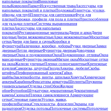
напольные покрытия
Виниловые
полы
Ковролин
Паркет
Искусственная трава
Аксессуары для
напольных покрытий и плитки
Подложка
Плинтусы, уголки,
обводы для труб
Плинтусы для сантехники
Фуги для
плитки
Порожки, профили для пола и плитки
Приспособления
для укладки плитки
Системы выравнивания
плитки
Аксессуары для напольных
покрытий
Реставрационные материалы
Двери и арки
Двери
входные
Двери межкомнатные
Арки межкомнатные
Москитные
сетки
Двери для бани и сауны
Коробки и
фурнитура
Наличники, коробки, доборы
Ручки дверные
Замки
дверные
Петли дверные
Фурнитура дверная
Доводчики
дверные
Окна и подоконники
Окна
Подоконники, отливы
Окна
мансардные
Фурнитура оконная
Мягкие окна
Москитные сетки
на окна
Жалюзи уличные
Пленки солнцезащитные
Крепежные
изделия
Саморезы, шурупы
Гвозди
Анкеры, дюбели
Скобы,
штифты
Перфорированный крепеж
Гайки,
шайбы
Заклепки
Болты, винты, шпильки
Хомуты
Химические
анкеры
Карабины
Фиксаторы арматуры
Шплинты
Пружины
универсальные
Отделка стен
Обои
Жидкие
обои
Фотообои
Штукатурки декоративные
Декоративный
камень
Скинали
Пленки самоклеящиеся
Армирующие
сетки
Стеновые панели
Уголки, маяки,
профили
Вагонка
Стеклохолсты, флизелин
Экраны для
радиаторов
Отделка потолка
Потолочные системы
Потолочные