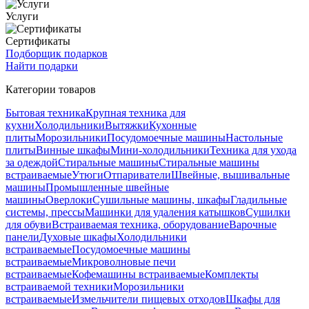
Услуги
Сертификаты
Подборщик подарков
Найти подарки
Категории товаров
Бытовая техника
Крупная техника для
кухни
Холодильники
Вытяжки
Кухонные
плиты
Морозильники
Посудомоечные машины
Настольные
плиты
Винные шкафы
Мини-холодильники
Техника для ухода
за одеждой
Стиральные машины
Стиральные машины
встраиваемые
Утюги
Отпариватели
Швейные, вышивальные
машины
Промышленные швейные
машины
Оверлоки
Сушильные машины, шкафы
Гладильные
системы, прессы
Машинки для удаления катышков
Сушилки
для обуви
Встраиваемая техника, оборудование
Варочные
панели
Духовые шкафы
Холодильники
встраиваемые
Посудомоечные машины
встраиваемые
Микроволновые печи
встраиваемые
Кофемашины встраиваемые
Комплекты
встраиваемой техники
Морозильники
встраиваемые
Измельчители пищевых отходов
Шкафы для