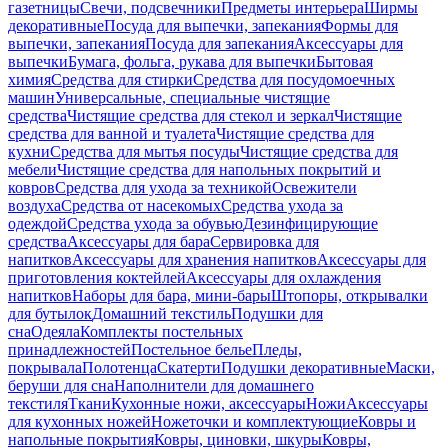
газетницы
Свечи, подсвечники
Предметы интерьера
Ширмы
декоративные
Посуда для выпечки, запекания
Формы для
выпечки, запекания
Посуда для запекания
Аксессуары для
выпечки
Бумага, фольга, рукава для выпечки
Бытовая
химия
Средства для стирки
Средства для посудомоечных
машин
Универсальные, специальные чистящие
средства
Чистящие средства для стекол и зеркал
Чистящие
средства для ванной и туалета
Чистящие средства для
кухни
Средства для мытья посуды
Чистящие средства для
мебели
Чистящие средства для напольных покрытий и
ковров
Средства для ухода за техникой
Освежители
воздуха
Средства от насекомых
Средства ухода за
одеждой
Средства ухода за обувью
Дезинфицирующие
средства
Аксессуары для бара
Сервировка для
напитков
Аксессуары для хранения напитков
Аксессуары для
приготовления коктейлей
Аксессуары для охлаждения
напитков
Наборы для бара, мини-бары
Штопоры, открывалки
для бутылок
Домашний текстиль
Подушки для
сна
Одеяла
Комплекты постельных
принадлежностей
Постельное белье
Пледы,
покрывала
Полотенца
Скатерти
Подушки декоративные
Маски,
беруши для сна
Наполнители для домашнего
текстиля
Ткани
Кухонные ножи, аксессуары
Ножи
Аксессуары
для кухонных ножей
Ножеточки и комплектующие
Ковры и
напольные покрытия
Ковры, циновки, шкуры
Ковры,