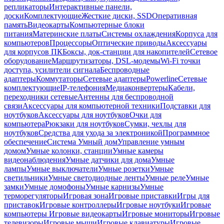
репликаторы
Интерактивные панели,
доски
Комплектующие
Жесткие диски, SSD
Оперативная
память
Видеокарты
Компьютерные блоки
питания
Материнские платы
Системы охлаждения
Корпуса для
компьютеров
Процессоры
Оптические приводы
Аксессуары
для корпусов ПК
Боксы, док-станции для накопителей
Сетевое
оборудование
Маршрутизаторы, DSL-модемы
Wi-Fi точки
доступа, усилители сигнала
Беспроводные
адаптеры
Коммутаторы
Сетевые адаптеры
Powerline
Сетевые
комплектующие
IP-телефония
Медиаконвертеры
Кабели,
переходники сетевые
Антенны для беспроводной
связи
Аксессуары для компьютерной техники
Подставки для
ноутбуков
Аксессуары для ноутбуков
Очки для
компьютера
Рюкзаки для ноутбуков
Сумки, чехлы для
ноутбуков
Средства для ухода за электроникой
Программное
обеспечение
Система Умный дом
Управление умным
домом
Умные колонки, станции
Умные камеры
видеонаблюдения
Умные датчики для дома
Умные
лампы
Умные выключатели
Умные розетки
Умные
светильники
Умные светодиодные ленты
Умные реле
Умные
замки
Умные домофоны
Умные карнизы
Умные
терморегуляторы
Игровая зона
Игровые приставки
Игры для
приставок
Игровые контроллеры
Игровые ноутбуки
Игровые
компьютеры
Игровые видеокарты
Игровые мониторы
Игровые
телевизоры
Игровые мыши
Игровые клавиатуры
Игровые