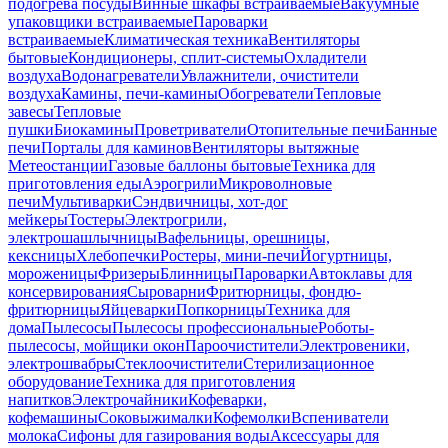
подогрева посуды
Винные шкафы встраиваемые
Вакуумные
упаковщики встраиваемые
Пароварки
встраиваемые
Климатическая техника
Вентиляторы
бытовые
Кондиционеры, сплит-системы
Охладители
воздуха
Водонагреватели
Увлажнители, очистители
воздуха
Камины, печи-камины
Обогреватели
Тепловые
завесы
Тепловые
пушки
Биокамины
Проветриватели
Отопительные печи
Банные
печи
Порталы для каминов
Вентиляторы вытяжные
Метеостанции
Газовые баллоны бытовые
Техника для
приготовления еды
Аэрогрили
Микроволновые
печи
Мультиварки
Сэндвичницы, хот-дог
мейкеры
Тостеры
Электрогрили,
электрошашлычницы
Вафельницы, орешницы,
кексницы
Хлебопечки
Ростеры, мини-печи
Йогуртницы,
мороженицы
Фризеры
Блинницы
Пароварки
Автоклавы для
консервирования
Сыроварни
Фритюрницы, фондю-
фритюрницы
Яйцеварки
Попкорницы
Техника для
дома
Пылесосы
Пылесосы профессиональные
Роботы-
пылесосы, мойщики окон
Пароочистители
Электровеники,
электрошвабры
Стеклоочистители
Стерилизационное
оборудование
Техника для приготовления
напитков
Электрочайники
Кофеварки,
кофемашины
Соковыжималки
Кофемолки
Вспениватели
молока
Сифоны для газирования воды
Аксессуары для