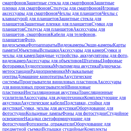
смартфонов
Защитные стекла для смартфонов
Защитные
пленки для смартфонов
Стилусы для смартфонов
Игровые
аксессуары для смартфонов
Чехлы для планшетов
Чехлы с
клавиатурой для планшетов
Защитные стекла для
планшетов
Защитные пленки для планшетов
Сумки для
планшетов
Стилусы для планшетов
Аксессуары для
планшетов, смартфонов
Кабели для телефонов,
планшетов
Фото,
видеосъемка
Фотоаппараты
Видеокамеры
Экшн-камеры
Карты
памяти
Объективы
Вспышки
Аксессуары для камер
Сумки и
чехлы для камер
Зарядные устройства, аккумуляторы для фото,
видеокамер
Аксессуары для объективов
Штативы
Цифровые
фоторамки
Аудиотехника
Мультимедиа акустика
Радиочасы,
метеостанции
Радиоприемники
Музыкальные
центры
Домашние кинотеатры
Акустические
системы
Проигрыватели виниловых пластинок
Аксессуары
для виниловых проигрывателей
Виниловые
пластинки
Инсталляционная акустика
Трансляционные
усилители
Аксессуары для аудиотехники
Комплектующие для
акустики
Акустические кабели
Подставки, стойки для
акустики
Сумки, чехлы для акустики
Оборудование для
фотостудии
Кольцевые лампы
Фоны для фотостудии
Студийное
освещение
Насадки светоформирующие для
фотостудии
Фотозонты, отражатели
Оборудование для
предметной съемки
Вспышки студийные
Комплекты