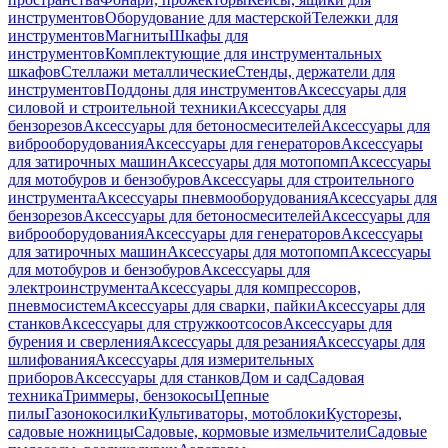
инструментов
Оборудование для мастерской
Тележки для
инструментов
Магниты
Шкафы для
инструментов
Комплектующие для инструментальных
шкафов
Стеллажи металлические
Стенды, держатели для
инструментов
Поддоны для инструментов
Аксессуары для
силовой и строительной техники
Аксессуары для
бензорезов
Аксессуары для бетоносмесителей
Аксессуары для
виброоборудования
Аксессуары для генераторов
Аксессуары
для затирочных машин
Аксессуары для мотопомп
Аксессуары
для мотобуров и бензобуров
Аксессуары для строительного
инструмента
Аксессуары пневмооборудования
Аксессуары для
бензорезов
Аксессуары для бетоносмесителей
Аксессуары для
виброоборудования
Аксессуары для генераторов
Аксессуары
для затирочных машин
Аксессуары для мотопомп
Аксессуары
для мотобуров и бензобуров
Аксессуары для
электроинструмента
Аксессуары для компрессоров,
пневмосистем
Аксессуары для сварки, пайки
Аксессуары для
станков
Аксессуары для стружкоотсосов
Аксессуары для
бурения и сверления
Аксессуары для резания
Аксессуары для
шлифования
Аксессуары для измерительных
приборов
Аксессуары для станков
Дом и сад
Садовая
техника
Триммеры, бензокосы
Цепные
пилы
Газонокосилки
Культиваторы, мотоблоки
Кусторезы,
садовые ножницы
Садовые, кормовые измельчители
Садовые