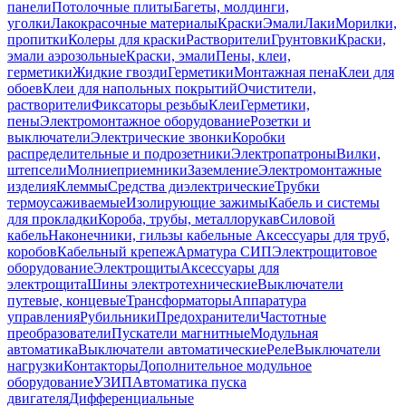
панели
Потолочные плиты
Багеты, молдинги,
уголки
Лакокрасочные материалы
Краски
Эмали
Лаки
Морилки,
пропитки
Колеры для краски
Растворители
Грунтовки
Краски,
эмали аэрозольные
Краски, эмали
Пены, клеи,
герметики
Жидкие гвозди
Герметики
Монтажная пена
Клеи для
обоев
Клеи для напольных покрытий
Очистители,
растворители
Фиксаторы резьбы
Клеи
Герметики,
пены
Электромонтажное оборудование
Розетки и
выключатели
Электрические звонки
Коробки
распределительные и подрозетники
Электропатроны
Вилки,
штепсели
Молниеприемники
Заземление
Электромонтажные
изделия
Клеммы
Средства диэлектрические
Трубки
термоусаживаемые
Изолирующие зажимы
Кабель и системы
для прокладки
Короба, трубы, металлорукав
Силовой
кабель
Наконечники, гильзы кабельные
Аксессуары для труб,
коробов
Кабельный крепеж
Арматура СИП
Электрощитовое
оборудование
Электрощиты
Аксессуары для
электрощита
Шины электротехнические
Выключатели
путевые, концевые
Трансформаторы
Аппаратура
управления
Рубильники
Предохранители
Частотные
преобразователи
Пускатели магнитные
Модульная
автоматика
Выключатели автоматические
Реле
Выключатели
нагрузки
Контакторы
Дополнительное модульное
оборудование
УЗИП
Автоматика пуска
двигателя
Дифференциальные