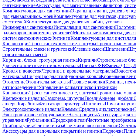
сантехнические
Аксессуары для магистральных фильтров, сист
Комплектующие для сантехники
Экраны для ванн, душевых по
для умывальников, моек
Комплектующие для унитазов, писсуар
смесителей
Комплектующие для душевых кабин, уголков
Инженерная сантехника
Инсталляции для сантехники
Полотенц
радиаторов, полотенцесушителей
Монтажные комплекты для с
систем сантехнических
Фитинги
Комплектующие для инсталля
Канализация
Тросы сантехнические, вантузы
Прочистные маши
Строительные смеси и грунтовки
Клеевые смеси
Шпатлевки
Шту
строительных смесей
Кирпичи, блоки, тротуарная плитка
Кирпичи
Строительные бло
Древесно-плитные и пиломатериалы
Плиты OSB
Фанера
ДСП, 
Кровля и водосток
Черепица и кровельные материалы
Водосточ
материалы
Шифер
Профнастил
Рулонная кровля
Кровельная вен
Отопление
Отопительные котлы
Газовые колонки
Камины, печи
антиобледенения
Управление климатической техникой
Канализация
Тросы сантехнические, вантузы
Прочистные маши
Крепежные изделия
Саморезы, шурупы
Гвозди
Анкеры, дюбели
анкеры
Карабины
Фиксаторы арматуры
Шплинты
Пружины унив
Электромонтажные изделия
Клеммы
Средства диэлектрические
Электрощитовое оборудование
Электрощиты
Аксессуары для э
управления
Рубильники
Предохранители
Частотные преобразов
Приборы учета
Счетчики газа
Счетчики электроэнергии
Счетчи
Аксессуары для напольных покрытий и плитки
Подложка
Плинт