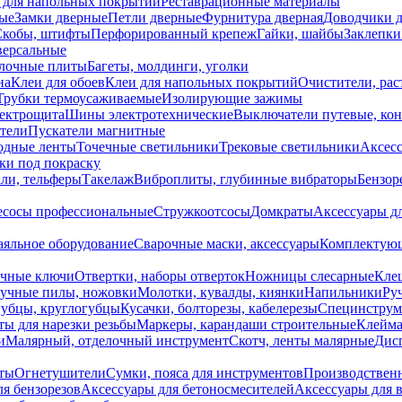
 для напольных покрытий
Реставрационные материалы
ые
Замки дверные
Петли дверные
Фурнитура дверная
Доводчики 
Скобы, штифты
Перфорированный крепеж
Гайки, шайбы
Заклепки
ерсальные
лочные плиты
Багеты, молдинги, уголки
на
Клеи для обоев
Клеи для напольных покрытий
Очистители, рас
Трубки термоусаживаемые
Изолирующие зажимы
лектрощита
Шины электротехнические
Выключатели путевые, ко
атели
Пускатели магнитные
одные ленты
Точечные светильники
Трековые светильники
Аксесс
и под покраску
ли, тельферы
Такелаж
Виброплиты, глубинные вибраторы
Бензор
сосы профессиональные
Стружкоотсосы
Домкраты
Аксессуары д
аяльное оборудование
Сварочные маски, аксессуары
Комплектующ
ечные ключи
Отвертки, наборы отверток
Ножницы слесарные
Кле
учные пилы, ножовки
Молотки, кувалды, киянки
Напильники
Ру
убцы, круглогубцы
Кусачки, болторезы, кабелерезы
Специнструм
ы для нарезки резьбы
Маркеры, карандаши строительные
Клейма
и
Малярный, отделочный инструмент
Скотч, ленты малярные
Дисп
иты
Огнетушители
Сумки, пояса для инструментов
Производствен
я бензорезов
Аксессуары для бетоносмесителей
Аксессуары для 