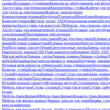
съемки
Вспышки студийные
Комплекты оборудования для фото
Аксессуары для телевизоров
Кронштейны, стойки
Кабели для т
для ухода за электроникой
Кабели, переходники
Компьютерная техника
Ноутбуки
Планшеты
Моноблоки
Компью
Комплектующие
Жесткие диски, SSD
Оперативная память
Видео
приводы
Аксессуары для корпусов ПК
Боксы, док-станции для 
Аксессуары для компьютерной техники
Подставки для ноутбук
электроникой
Программное обеспечение
Игровая зона
Игровые приставки
Игры для приставок
Игровые 
мыши
Игровые клавиатуры
Игровые наушники
Кресла геймерск
Pop
Подставки для ноутбуков
Светодиодные ленты
Лампы для м
Накопители данных
USB Flash накопители
Внешние HDD, SSD 
Мягкая мебель
Диваны, тахты
Диваны прямые
Диваны угловые
Д
мебели
Бескаркасные кресла-мешки и диваны
Надувные диваны
Игровая мебель
Кресла геймерские
Столы геймерские
Подставки
Комоды, тумбы
Комоды
Тумбы
Прикроватные тумбы
Обувницы, 
Столы
Кухонные столы
Барные столы
Столы письменные, комп
столики для бани
Приставные столики
Консольные столики
Обе
Кухня
Кухонный гарнитур
Кухонные модули
Столешницы для к
Мебель для кухни
Столы, столики
Стулья для кухни
Стулья, таб
кухни
Мебель-трансформер
Мебель-трансформер
Кровати-трансформе
Мебель для жилых комнат
Диваны, кресла для дома
Шкафы, стен
кресла-маятники
Мебель для прихожей
Секции, тумбы в прихожую
Полки и сист