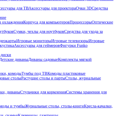
сессуары для ТВ
Аксессуары для проектора
Очки 3D
Средства
ание
 охлаждения
Корпуса для компьютеров
Процессоры
Оптические
утбуков
Сумки, чехлы для ноутбуков
Средства для ухода за
деокарты
Игровые мониторы
Игровые телевизоры
Игровые
акустика
Аксессуары для геймеров
Фигурки Funko
 диски
Детские диваны
Диваны садовые
Комплекты мягкой
ики, комоды
Тумбы под ТВ
Комоды пластиковые
довые столы
Растущие столы и парты
Столы, журнальные
ки, диваны
Стульчики для кормления
Системы хранения для
моды и тумбы
Журнальные столы, столы-книги
Кресла-качалки,
ки, скамьи
Ключницы, газетницы