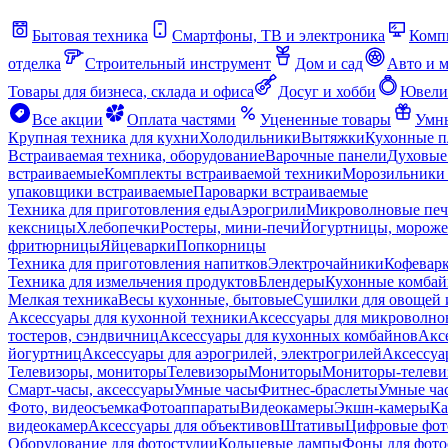
Бытовая техника
Смартфоны, ТВ и электроника
Комп
отделка
Строительный инструмент
Дом и сад
Авто и 
Товары для бизнеса, склада и офиса
Досуг и хобби
Ювели
Все акции
Оплата частями
Уцененные товары
Умны
Крупная техника для кухни
Холодильники
Вытяжки
Кухонные 
Встраиваемая техника, оборудование
Варочные панели
Духовые
встраиваемые
Комплекты встраиваемой техники
Морозильники 
упаковщики встраиваемые
Пароварки встраиваемые
Техника для приготовления еды
Аэрогрили
Микроволновые пе
кексницы
Хлебопечки
Ростеры, мини-печи
Йогуртницы, морож
фритюрницы
Яйцеварки
Попкорницы
Техника для приготовления напитков
Электрочайники
Кофевар
Техника для измельчения продуктов
Блендеры
Кухонные комбай
Мелкая техника
Весы кухонные, бытовые
Сушилки для овощей 
Аксессуары для кухонной техники
Аксессуары для микроволно
тостеров, сэндвичниц
Аксессуары для кухонных комбайнов
Акс
йогуртниц
Аксессуары для аэрогрилей, электрогрилей
Аксессуа
Телевизоры, мониторы
Телевизоры
Мониторы
Мониторы-телеви
Смарт-часы, аксессуары
Умные часы
Фитнес-браслеты
Умные ча
Фото, видеосъемка
Фотоаппараты
Видеокамеры
Экшн-камеры
Ка
видеокамер
Аксессуары для объективов
Штативы
Цифровые фот
Оборудование для фотостудии
Кольцевые лампы
Фоны для фото