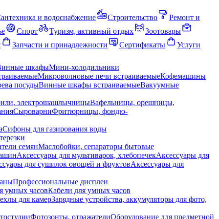
антехника и водоснабжение
Строительство
Ремонт и
ье
Спорт
Туризм, активный отдых
Зоотовары
я
Запчасти и принадлежности
Сертификаты
Услуги
Винные шкафы
Мини-холодильники
траиваемые
Микроволновые печи встраиваемые
Кофемашины
ева посуды
Винные шкафы встраиваемые
Вакуумные
рили, электрошашлычницы
Вафельницы, орешницы,
ания
Сыроварни
Фритюрницы, фондю-
а
Сифоны для газирования воды
терезки
тели семян
Маслобойки, сепараторы бытовые
машин
Аксессуары для мультиварок, хлебопечек
Аксессуары для
ссуары для сушилок овощей и фруктов
Аксессуары для
раны
Профессиональные дисплеи
я умных часов
Кабели для умных часов
ехлы для камер
Зарядные устройства, аккумуляторы для фото,
тостудии
Фотозонты, отражатели
Оборудование для предметной