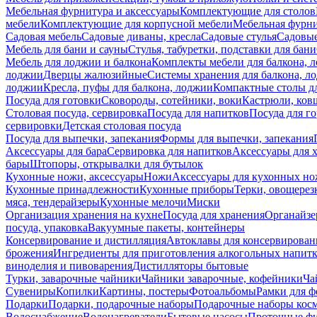
Мебельная фурнитура и аксессуары
Комплектующие для столов
мебели
Комплектующие для корпусной мебели
Мебельная фурн
Садовая мебель
Садовые диваны, кресла
Садовые стулья
Садовые
Мебель для бани и сауны
Стулья, табуретки, подставки для бани
Мебель для лоджии и балкона
Комплекты мебели для балкона, 
лоджии
Дверцы жалюзийные
Системы хранения для балкона, л
лоджии
Кресла, пуфы для балкона, лоджии
Компактные столы дл
Посуда для готовки
Сковороды, сотейники, воки
Кастрюли, ков
Столовая посуда, сервировка
Посуда для напитков
Посуда для г
сервировки
Детская столовая посуда
Посуда для выпечки, запекания
Формы для выпечки, запекания
Аксессуары для бара
Сервировка для напитков
Аксессуары для 
бары
Штопоры, открывалки для бутылок
Кухонные ножи, аксессуары
Ножи
Аксессуары для кухонных н
Кухонные принадлежности
Кухонные приборы
Терки, овощерез
мяса, тендерайзеры
Кухонные мелочи
Миски
Организация хранения на кухне
Посуда для хранения
Органайзе
посуда, упаковка
Вакуумные пакеты, контейнеры
Консервирование и дистилляция
Автоклавы для консервирован
брожения
Ингредиенты для приготовления алкогольных напит
виноделия и пивоварения
Дистилляторы бытовые
Турки, заварочные чайники
Чайники заварочные, кофейники
Ча
Сувениры
Копилки
Картины, постеры
Фотоальбомы
Рамки для ф
Подарки
Подарки, подарочные наборы
Подарочные наборы косм
Водоснабжение
Водонагреватели
Бытовые насосы
Проточные фи