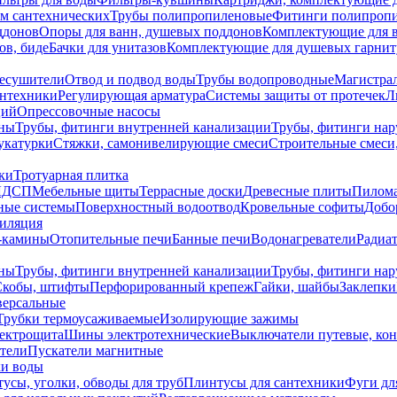
ем сантехнических
Трубы полипропиленовые
Фитинги полипроп
ддонов
Опоры для ванн, душевых поддонов
Комплектующие для 
ов, биде
Бачки для унитазов
Комплектующие для душевых гарнит
есушители
Отвод и подвод воды
Трубы водопроводные
Магистрал
антехники
Регулирующая арматура
Системы защиты от протечек
Л
ций
Опрессовочные насосы
ны
Трубы, фитинги внутренней канализации
Трубы, фитинги на
катурки
Стяжки, самонивелирующие смеси
Строительные смеси,
ки
Тротуарная плитка
ЛДСП
Мебельные щиты
Террасные доски
Древесные плиты
Пилом
ные системы
Поверхностный водоотвод
Кровельные софиты
Добо
тиляция
-камины
Отопительные печи
Банные печи
Водонагреватели
Радиат
ны
Трубы, фитинги внутренней канализации
Трубы, фитинги на
Скобы, штифты
Перфорированный крепеж
Гайки, шайбы
Заклепки
ерсальные
Трубки термоусаживаемые
Изолирующие зажимы
лектрощита
Шины электротехнические
Выключатели путевые, ко
атели
Пускатели магнитные
ки воды
усы, уголки, обводы для труб
Плинтусы для сантехники
Фуги дл