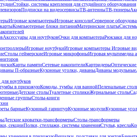
студии
Стойки, системы крепления для студийного оборудования
елевизоров
Подписки на видеосервисы
ТВ-антенны
ТВ-тюнеры
Ак
теры
Игровые компьютеры
Игровые консоли
Серверное оборудов
карты
Компьютерные блоки питания
Материнские платы
Системы
накопителей
ов
Аксессуары для ноутбуков
Очки для компьютера
Рюкзаки для но
контроллеры
Игровые ноутбуки
Игровые компьютеры
Игровые ви
ие
Столы геймерские
Игровые микрофоны
Игровая мультимедиа 
ониторов
диски
Карты памяти
Сетевые накопители
Картридеры
Оптические
иваны П-образные
Кухонные уголки, диваны
Диваны модульные
 для ноутбуков
тумбы в прихожую
Комоды, тумбы для ванной
Пеленальные стол
ьютерные
Детские столы
Туалетные столики
Журнальные столы
Са
денные группы
Столы-книги
ухни
уреты барные
Кухонный гарнитур
Кухонные модули
Кухонные угол
ры
Детские кроватки-трансформеры
Столы-трансформеры
ки, секции
Полки, стеллажи, системы хранения
Стулья, кресла
Ко
емы хранения в прихожую
Вешалки, подставки для зонтов
Банкет