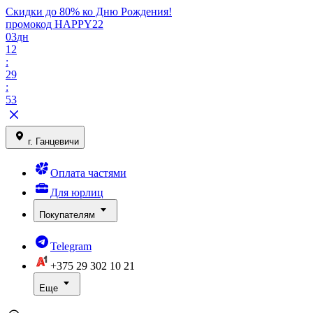
Скидки до 80% ко Дню Рождения!
промокод HAPPY22
03
дн
12
:
29
:
53
г. Ганцевичи
Оплата частями
Для юрлиц
Покупателям
Telegram
+375 29
302 10 21
Еще