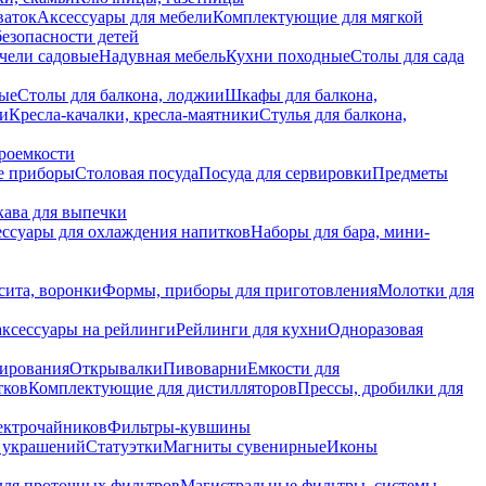
ваток
Аксессуары для мебели
Комплектующие для мягкой
безопасности детей
чели садовые
Надувная мебель
Кухни походные
Столы для сада
вые
Столы для балкона, лоджии
Шкафы для балкона,
ии
Кресла-качалки, кресла-маятники
Стулья для балкона,
роемкости
е приборы
Столовая посуда
Посуда для сервировки
Предметы
укава для выпечки
ссуары для охлаждения напитков
Наборы для бара, мини-
сита, воронки
Формы, приборы для приготовления
Молотки для
аксессуары на рейлинги
Рейлинги для кухни
Одноразовая
вирования
Открывалки
Пивоварни
Емкости для
тков
Комплектующие для дистилляторов
Прессы, дробилки для
лектрочайников
Фильтры-кувшины
я украшений
Статуэтки
Магниты сувенирные
Иконы
ля проточных фильтров
Магистральные фильтры, системы