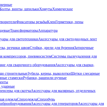
дверные
Болты, винты, шпильки
Хомуты
Химические
творители
Фиксаторы резьбы
Клеи
Герметики, пены
нцевые
Трансформаторы
Аппаратура
уары для светотехники
Аксессуары для светодиодных лент
езы, резчики швов
Стойки, дрели для бурения
Затирочные
ля компрессоров, пневмосистем
Системы пылеудаления для
ие для сварочного оборудования
Аксессуары для сварки,
щи строительные
Зубила, керны, выколотки
Щетки слесарные
чные стамески
Рубанки, рашпили ручные
енты
 ударные
енсеры для скотча
Аксессуары для малярных, отделочных
ная одежда
Спецодежда
Спецобувь
виброоборудования
Аксессуары для генераторов
Аксессуары для