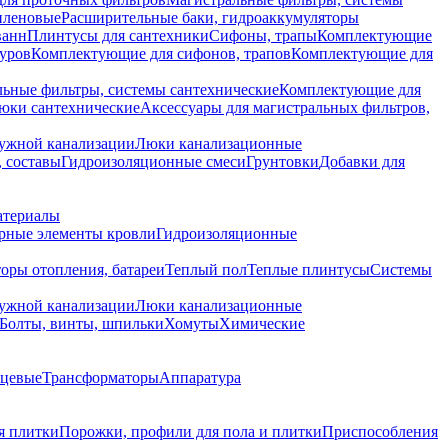
иленовые
Расширительные баки, гидроаккумуляторы
ванн
Плинтусы для сантехники
Сифоны, трапы
Комплектующие
уров
Комплектующие для сифонов, трапов
Комплектующие для
ьные фильтры, системы сантехнические
Комплектующие для
юки сантехнические
Аксессуары для магистральных фильтров,
ружной канализации
Люки канализационные
 составы
Гидроизоляционные смеси
Грунтовки
Добавки для
атериалы
рные элементы кровли
Гидроизоляционные
оры отопления, батареи
Теплый пол
Теплые плинтусы
Системы
ружной канализации
Люки канализационные
Болты, винты, шпильки
Хомуты
Химические
нцевые
Трансформаторы
Аппаратура
я плитки
Порожки, профили для пола и плитки
Приспособления