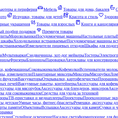
ьютеры и периферия
Мебель
Товары для дома, бакалея
С
мото
Игрушки, товары для детей
Красота и стиль
Здоров
рные украшения
Товары для взрослых
Книги и канцеляри
й подбор подарков
Премиум товары
плиты
Морозильники
Посудомоечные машины
Настольные плиты
 шкафы
Холодильники встраиваемые
Посудомоечные машины вс
встраиваемые
Измельчители пищевых отходов
Шкафы для подогр
чи
Мультиварки
Сэндвичницы, хот-дог мейкеры
Тостеры
Электрог
еницы
Фризеры
Блинницы
Пароварки
Автоклавы для консервиров
ки, кофемашины
Соковыжималки
Кофемолки
Вспениватели молок
ны, измельчители
Планетарные миксеры
Миксеры
Мясорубки
Лом
и фруктов
Вакууматоры
Открывалки, картофелечистки
Проращива
вых печей
Вакуумные пакеты, контейнеры
Аксессуары для кофе
ессуары для мясорубок
Аксессуары для блендеров, миксеров
Аксе
ры для соковыжималок
Средства для ухода за техникой
зоры
ТВ-приставки и медиаплееры
Проекторы
Проекционные эк
сы детские
Умные часы, фитнес-браслеты
Ремешки, аксессуары дл
рты памяти
Объективы
Вспышки
Аксессуары для камер
Сумки и ч
орамки
студии
Студийное освещение
Насадки светоформирующие для фо