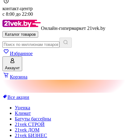
контакт-центр
с
8:00
до
22:00
Онлайн-гипермаркет 21vek.by
Каталог товаров
Избранное
Аккаунт
Корзина
Все акции
Уценка
Климат
Батуты бассейны
21vek СТРОЙ
21vek ДОМ
21vek БИЗНЕС