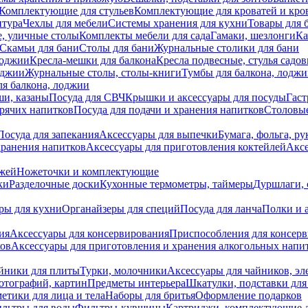
Комплектующие для стульев
Комплектующие для кроватей и кро
итура
Чехлы для мебели
Системы хранения для кухни
Товары для 
, уличные столы
Комплекты мебели для сада
Гамаки, шезлонги
Ка
Скамьи для бани
Столы для бани
Журнальные столики для бани
лоджии
Кресла-мешки для балкона
Кресла подвесные, стулья садо
оджии
Журнальные столы, столы-книги
Тумбы для балкона, лодж
я балкона, лоджии
ши, казаны
Посуда для СВЧ
Крышки и аксессуары для посуды
Гаст
орячих напитков
Посуда для подачи и хранения напитков
Столовы
Посуда для запекания
Аксессуары для выпечки
Бумага, фольга, р
хранения напитков
Аксессуары для приготовления коктейлей
Аксе
ожей
Ножеточки и комплектующие
ки
Разделочные доски
Кухонные термометры, таймеры
Дуршлаги, 
ры для кухни
Органайзеры для специй
Посуда для ланча
Полки и 
ия
Аксессуары для консервирования
Приспособления для консер
ков
Аксессуары для приготовления и хранения алкогольных напи
йники для плиты
Турки, молочники
Аксессуары для чайников, э
отографий, картин
Предметы интерьера
Шкатулки, подставки дл
етики для лица и тела
Наборы для бритья
Оформление подарков
льтры для воды
Фильтры-кувшины
Картриджи, комплектующие д