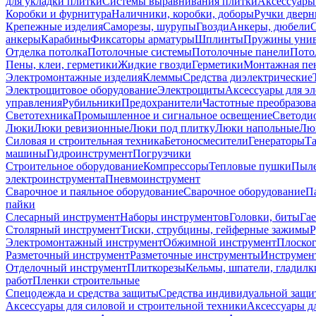
для укладки плитки
Системы выравнивания плитки
Аксессуары
Коробки и фурнитура
Наличники, коробки, доборы
Ручки дверн
Крепежные изделия
Саморезы, шурупы
Гвозди
Анкеры, дюбели
анкеры
Карабины
Фиксаторы арматуры
Шплинты
Пружины унив
Отделка потолка
Потолочные системы
Потолочные панели
Пото
Пены, клеи, герметики
Жидкие гвозди
Герметики
Монтажная пе
Электромонтажные изделия
Клеммы
Средства диэлектрические
Электрощитовое оборудование
Электрощиты
Аксессуары для э
управления
Рубильники
Предохранители
Частотные преобразов
Светотехника
Промышленное и сигнальное освещение
Светоди
Люки
Люки ревизионные
Люки под плитку
Люки напольные
Люк
Силовая и строительная техника
Бетоносмесители
Генераторы
Та
машины
Гидроинструмент
Погрузчики
Строительное оборудование
Компрессоры
Тепловые пушки
Пыле
электроинструмента
Пневмоинструмент
Сварочное и паяльное оборудование
Сварочное оборудование
П
пайки
Слесарный инструмент
Наборы инструментов
Головки, биты
Га
Столярный инструмент
Тиски, струбцины, гейферные зажимы
Р
Электромонтажный инструмент
Обжимной инструмент
Плоског
Разметочный инструмент
Разметочные инструменты
Инструмент
Отделочный инструмент
Плиткорезы
Кельмы, шпатели, гладилк
работ
Пленки строительные
Спецодежда и средства защиты
Средства индивидуальной защ
Аксессуары для силовой и строительной техники
Аксессуары дл