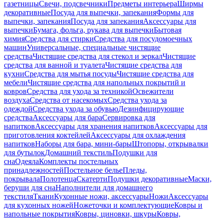
газетницы
Свечи, подсвечники
Предметы интерьера
Ширмы
декоративные
Посуда для выпечки, запекания
Формы для
выпечки, запекания
Посуда для запекания
Аксессуары для
выпечки
Бумага, фольга, рукава для выпечки
Бытовая
химия
Средства для стирки
Средства для посудомоечных
машин
Универсальные, специальные чистящие
средства
Чистящие средства для стекол и зеркал
Чистящие
средства для ванной и туалета
Чистящие средства для
кухни
Средства для мытья посуды
Чистящие средства для
мебели
Чистящие средства для напольных покрытий и
ковров
Средства для ухода за техникой
Освежители
воздуха
Средства от насекомых
Средства ухода за
одеждой
Средства ухода за обувью
Дезинфицирующие
средства
Аксессуары для бара
Сервировка для
напитков
Аксессуары для хранения напитков
Аксессуары для
приготовления коктейлей
Аксессуары для охлаждения
напитков
Наборы для бара, мини-бары
Штопоры, открывалки
для бутылок
Домашний текстиль
Подушки для
сна
Одеяла
Комплекты постельных
принадлежностей
Постельное белье
Пледы,
покрывала
Полотенца
Скатерти
Подушки декоративные
Маски,
беруши для сна
Наполнители для домашнего
текстиля
Ткани
Кухонные ножи, аксессуары
Ножи
Аксессуары
для кухонных ножей
Ножеточки и комплектующие
Ковры и
напольные покрытия
Ковры, циновки, шкуры
Ковры,