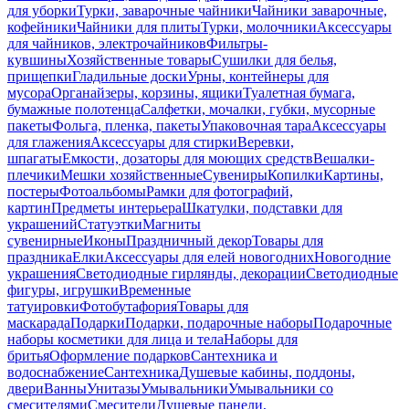
для уборки
Турки, заварочные чайники
Чайники заварочные,
кофейники
Чайники для плиты
Турки, молочники
Аксессуары
для чайников, электрочайников
Фильтры-
кувшины
Хозяйственные товары
Сушилки для белья,
прищепки
Гладильные доски
Урны, контейнеры для
мусора
Органайзеры, корзины, ящики
Туалетная бумага,
бумажные полотенца
Салфетки, мочалки, губки, мусорные
пакеты
Фольга, пленка, пакеты
Упаковочная тара
Аксессуары
для глажения
Аксессуары для стирки
Веревки,
шпагаты
Емкости, дозаторы для моющих средств
Вешалки-
плечики
Мешки хозяйственные
Сувениры
Копилки
Картины,
постеры
Фотоальбомы
Рамки для фотографий,
картин
Предметы интерьера
Шкатулки, подставки для
украшений
Статуэтки
Магниты
сувенирные
Иконы
Праздничный декор
Товары для
праздника
Елки
Аксессуары для елей новогодних
Новогодние
украшения
Светодиодные гирлянды, декорации
Светодиодные
фигуры, игрушки
Временные
татуировки
Фотобутафория
Товары для
маскарада
Подарки
Подарки, подарочные наборы
Подарочные
наборы косметики для лица и тела
Наборы для
бритья
Оформление подарков
Сантехника и
водоснабжение
Сантехника
Душевые кабины, поддоны,
двери
Ванны
Унитазы
Умывальники
Умывальники со
смесителями
Смесители
Душевые панели,