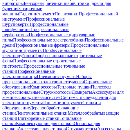
вибраторы
Бензорезы, резчики швов
Стойки, дрели для
бурения
Затирочные
машины
Гидроинструмент
Погрузчики
Профессиональный
инструмент
Профессиональные
шуруповерты
Профессиональные
шлифмашины
Профессиональные
перфораторы
Профессиональные циркулярные
пилы
Профессиональные электролобзики
Профессиональные
дрели
Профессиональные фрезеры
Профессиональные
мультиинструменты
Профессиональные
электрорубанки
Профессиональные строительные
фены
Профессиональные строительные
пистолеты
Профессиональные точильные
станки
Профессиональные
электроножницы
Пневмоинструмент
Наборы
профессионального электроинструмента
Строительное
оборудование
Компрессоры
Тепловые пушки
Пылесосы
профессиональные
Стружкоотсосы
Домкраты
Аксессуары для
компрессоров, пневмосистем
Системы пылеудаления для
электроинструмента
Пневмоинструмент
Станки и
оборудование
Деревообрабатывающие
станки
Ленточнопильные станки
Металлообрабатывающие
станки
Плиткорезные станки
Точильные
станки
Комплектующие для станков
Оснастка для
станков
Аксессуары для станков
Стружкоотсосы
Аксессуары