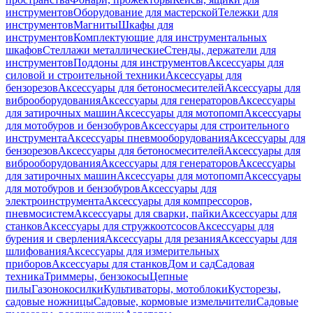
инструментов
Оборудование для мастерской
Тележки для
инструментов
Магниты
Шкафы для
инструментов
Комплектующие для инструментальных
шкафов
Стеллажи металлические
Стенды, держатели для
инструментов
Поддоны для инструментов
Аксессуары для
силовой и строительной техники
Аксессуары для
бензорезов
Аксессуары для бетоносмесителей
Аксессуары для
виброоборудования
Аксессуары для генераторов
Аксессуары
для затирочных машин
Аксессуары для мотопомп
Аксессуары
для мотобуров и бензобуров
Аксессуары для строительного
инструмента
Аксессуары пневмооборудования
Аксессуары для
бензорезов
Аксессуары для бетоносмесителей
Аксессуары для
виброоборудования
Аксессуары для генераторов
Аксессуары
для затирочных машин
Аксессуары для мотопомп
Аксессуары
для мотобуров и бензобуров
Аксессуары для
электроинструмента
Аксессуары для компрессоров,
пневмосистем
Аксессуары для сварки, пайки
Аксессуары для
станков
Аксессуары для стружкоотсосов
Аксессуары для
бурения и сверления
Аксессуары для резания
Аксессуары для
шлифования
Аксессуары для измерительных
приборов
Аксессуары для станков
Дом и сад
Садовая
техника
Триммеры, бензокосы
Цепные
пилы
Газонокосилки
Культиваторы, мотоблоки
Кусторезы,
садовые ножницы
Садовые, кормовые измельчители
Садовые