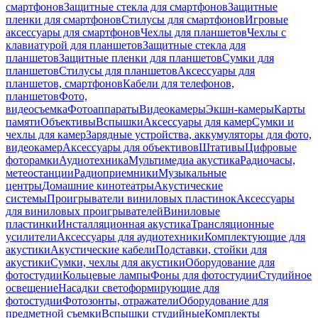
смартфонов
Защитные стекла для смартфонов
Защитные
пленки для смартфонов
Стилусы для смартфонов
Игровые
аксессуары для смартфонов
Чехлы для планшетов
Чехлы с
клавиатурой для планшетов
Защитные стекла для
планшетов
Защитные пленки для планшетов
Сумки для
планшетов
Стилусы для планшетов
Аксессуары для
планшетов, смартфонов
Кабели для телефонов,
планшетов
Фото,
видеосъемка
Фотоаппараты
Видеокамеры
Экшн-камеры
Карты
памяти
Объективы
Вспышки
Аксессуары для камер
Сумки и
чехлы для камер
Зарядные устройства, аккумуляторы для фото,
видеокамер
Аксессуары для объективов
Штативы
Цифровые
фоторамки
Аудиотехника
Мультимедиа акустика
Радиочасы,
метеостанции
Радиоприемники
Музыкальные
центры
Домашние кинотеатры
Акустические
системы
Проигрыватели виниловых пластинок
Аксессуары
для виниловых проигрывателей
Виниловые
пластинки
Инсталляционная акустика
Трансляционные
усилители
Аксессуары для аудиотехники
Комплектующие для
акустики
Акустические кабели
Подставки, стойки для
акустики
Сумки, чехлы для акустики
Оборудование для
фотостудии
Кольцевые лампы
Фоны для фотостудии
Студийное
освещение
Насадки светоформирующие для
фотостудии
Фотозонты, отражатели
Оборудование для
предметной съемки
Вспышки студийные
Комплекты