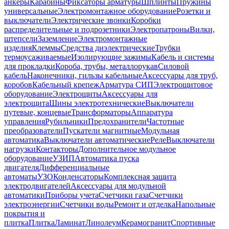
анкеры
Карабины
Фиксаторы арматуры
Шплинты
Пружины
универсальные
Электромонтажное оборудование
Розетки и
выключатели
Электрические звонки
Коробки
распределительные и подрозетники
Электропатроны
Вилки,
штепсели
Заземление
Электромонтажные
изделия
Клеммы
Средства диэлектрические
Трубки
термоусаживаемые
Изолирующие зажимы
Кабель и системы
для прокладки
Короба, трубы, металлорукав
Силовой
кабель
Наконечники, гильзы кабельные
Аксессуары для труб,
коробов
Кабельный крепеж
Арматура СИП
Электрощитовое
оборудование
Электрощиты
Аксессуары для
электрощита
Шины электротехнические
Выключатели
путевые, концевые
Трансформаторы
Аппаратура
управления
Рубильники
Предохранители
Частотные
преобразователи
Пускатели магнитные
Модульная
автоматика
Выключатели автоматические
Реле
Выключатели
нагрузки
Контакторы
Дополнительное модульное
оборудование
УЗИП
Автоматика пуска
двигателя
Дифференциальные
автоматы
УЗО
Конденсаторы
Комплексная защита
электродвигателей
Аксессуары для модульной
автоматики
Приборы учета
Счетчики газа
Счетчики
электроэнергии
Счетчики воды
Ремонт и отделка
Напольные
покрытия и
плитка
Плитка
Ламинат
Линолеум
Керамогранит
Спортивные