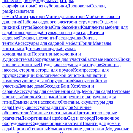
пылесосы, воздуходувки
Аэраторы,
скарификаторы
Снегоуборщики
Дровоколы
Сеялки,
разбрасыватели
семян
Минитракторы
Миникультиваторы
Мойки высокого
давления
Наборы садового электроинструмента
Отдых и
пикник
Батуты
Бассейны
Спа-бассейны
Комплекты мебели для
сада
Столы для сада
Стулья, кресла для сада
Качели
садовые
Гамаки, шезлонги
Раскладушки
Зонты,
тенты
Аксессуары для садовой мебели
Грили
Мангалы,
коптильни
Детская площадка
Сумки-
холодильники
Портативные колонки и
аудиосистемы
Оборудование для участка
Бытовые насосы
Люки
канализационные
Пруды, аксессуары для прудов
Фильтры,
насосы, стерилизаторы для прудов
Компрессоры для
прудов
Станции биологической очистки
Запчасти и
комплектующие для оборудования
Благоустройство
участка
Дачные дома
Беседки
Бани
Хозблоки и
сараи
Аксессуары для озеленения сада
Декор для сада
Почтовые
ящики, таблички
Козырьки
Скворечники, кормушки для
птиц
Домики для насекомых
Фонтаны, скульптуры для
сада
Пруды, аксессуары для прудов
Уличные
обогреватели
Уличные светильники
Противогололедные
реагенты
Декоративный щебень
Сад и огород
Поливочное
оборудование
Садовые опрыскиватели
Шланги для дома и
сада
Парники
Теплицы
Комплектующие для теплиц
Модульные