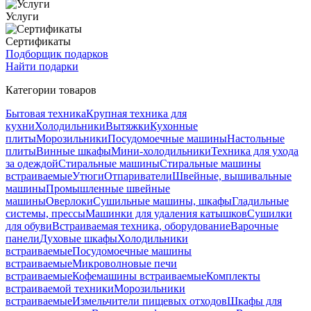
Услуги
Сертификаты
Подборщик подарков
Найти подарки
Категории товаров
Бытовая техника
Крупная техника для
кухни
Холодильники
Вытяжки
Кухонные
плиты
Морозильники
Посудомоечные машины
Настольные
плиты
Винные шкафы
Мини-холодильники
Техника для ухода
за одеждой
Стиральные машины
Стиральные машины
встраиваемые
Утюги
Отпариватели
Швейные, вышивальные
машины
Промышленные швейные
машины
Оверлоки
Сушильные машины, шкафы
Гладильные
системы, прессы
Машинки для удаления катышков
Сушилки
для обуви
Встраиваемая техника, оборудование
Варочные
панели
Духовые шкафы
Холодильники
встраиваемые
Посудомоечные машины
встраиваемые
Микроволновые печи
встраиваемые
Кофемашины встраиваемые
Комплекты
встраиваемой техники
Морозильники
встраиваемые
Измельчители пищевых отходов
Шкафы для