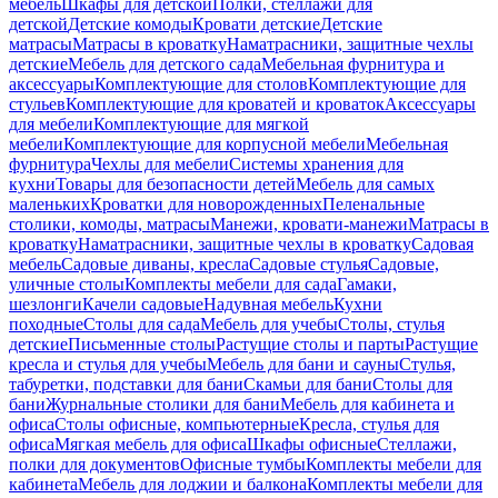
мебель
Шкафы для детской
Полки, стеллажи для
детской
Детские комоды
Кровати детские
Детские
матрасы
Матрасы в кроватку
Наматрасники, защитные чехлы
детские
Мебель для детского сада
Мебельная фурнитура и
аксессуары
Комплектующие для столов
Комплектующие для
стульев
Комплектующие для кроватей и кроваток
Аксессуары
для мебели
Комплектующие для мягкой
мебели
Комплектующие для корпусной мебели
Мебельная
фурнитура
Чехлы для мебели
Системы хранения для
кухни
Товары для безопасности детей
Мебель для самых
маленьких
Кроватки для новорожденных
Пеленальные
столики, комоды, матрасы
Манежи, кровати-манежи
Матрасы в
кроватку
Наматрасники, защитные чехлы в кроватку
Садовая
мебель
Садовые диваны, кресла
Садовые стулья
Садовые,
уличные столы
Комплекты мебели для сада
Гамаки,
шезлонги
Качели садовые
Надувная мебель
Кухни
походные
Столы для сада
Мебель для учебы
Столы, стулья
детские
Письменные столы
Растущие столы и парты
Растущие
кресла и стулья для учебы
Мебель для бани и сауны
Стулья,
табуретки, подставки для бани
Скамьи для бани
Столы для
бани
Журнальные столики для бани
Мебель для кабинета и
офиса
Столы офисные, компьютерные
Кресла, стулья для
офиса
Мягкая мебель для офиса
Шкафы офисные
Стеллажи,
полки для документов
Офисные тумбы
Комплекты мебели для
кабинета
Мебель для лоджии и балкона
Комплекты мебели для