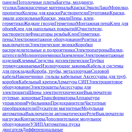
панели
Потолочные плиты
Багеты, молдинги,
уголки
Лакокрасочные материалы
Краски
Эмали
Лаки
Морилки,
пропитки
Колеры для краски
Растворители
Грунтовки
Краски,
эмали аэрозольные
Краски, эмали
Пены, клеи,
герметики
Жидкие гвозди
Герметики
Монтажная пена
Клеи для
обоев
Клеи для напольных покрытий
Очистители,
растворители
Фиксаторы резьбы
Клеи
Герметики,
пены
Электромонтажное оборудование
Розетки и
выключатели
Электрические звонки
Коробки
распределительные и подрозетники
Электропатроны
Вилки,
штепсели
Молниеприемники
Заземление
Электромонтажные
изделия
Клеммы
Средства диэлектрические
Трубки
термоусаживаемые
Изолирующие зажимы
Кабель и системы
для прокладки
Короба, трубы, металлорукав
Силовой
кабель
Наконечники, гильзы кабельные
Аксессуары для труб,
коробов
Кабельный крепеж
Арматура СИП
Электрощитовое
оборудование
Электрощиты
Аксессуары для
электрощита
Шины электротехнические
Выключатели
путевые, концевые
Трансформаторы
Аппаратура
управления
Рубильники
Предохранители
Частотные
преобразователи
Пускатели магнитные
Модульная
автоматика
Выключатели автоматические
Реле
Выключатели
нагрузки
Контакторы
Дополнительное модульное
оборудование
УЗИП
Автоматика пуска
двигателя
Дифференциальные