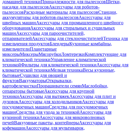
домашней техники
Принадлежности для пылесосов
Щетки,
насадки для пылесосов
Аксессуары для роботов-
пылесосов
Расходные материалы для пылесосов
Станции,
аккумуляторы для роботов-пылесосов
Аксессуары для
швейных машин
Аксессуары для промышленного швейного
оборудования
Аксессуары для стиральных и сушильных
машин
Аксессуары для пароочистителей,
отпаривателей
Аксессуары для стеклоочистителей
Техника для
измельчения продуктов
Блендеры
Кухонные комбайны,
измельчители
Планетарные
миксеры
Миксеры
Мясорубки
Ломтерезки
Комплектующие для
климатической техники
Управление климатической
техникой
Фильтры для климатической техники
Аксессуары для
климатической техники
Мелкая техника
Весы кухонные,
бытовые
Сушилки для овощей и
фруктов
Вакууматоры
Открывалки,
картофелечистки
Проращиватели семян
Маслобойки,
сепараторы бытовые
Аксессуары для крупной
техники
Аксессуары для вытяжек
Аксессуары для плит и
духовок
Аксессуары для холодильников
Аксессуары для
посудомоечных машин
Средства для посудомоечных
машин
Средства для ухода за техникой
Аксессуары для
кухонной техники
Аксессуары для микроволновых
печей
Вакуумные пакеты, контейнеры
Аксессуары для
кофемашин
Аксессуары для мультиварок,