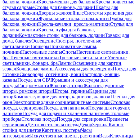
балкона, лоджии
Кресла-мешки для балкона
Кресла подвесные,
стулья садовые
Столы для балкона, лоджии
Шкафы для
балкона, лоджии
Дверцы жалюзийные
Системы хранения для
балкона, лоджии
Журнальные столы, столы-книги
Тумбы для
балкона, лоджии
Кресла-качалки, кресла-маятники
Стулья для
балкона, лоджии
Кресла, пуфы для балкона,
лоджии
Компактные столы для балкона, лоджии
Товары для
дома, бакалея
Освещение
Люстры, потолочные
светильники
Торшеры
Прикроватные лампы,
ночники
Настольные лампы
Споты
Настенные светильники,
бра
Точечные светильники
Трековые светильники
Уличные
светильники, фонари, бра
Лампы
Освещение для картин,
зеркал
Кольцевые лампы
Аксессуары для освещения
Посуда для
готовки
Сковороды, сотейники, воки
Кастрюли, ковши,
казаны
Посуда для СВЧ
Крышки и аксессуары для
посуды
Гастроемкости
Жалюзи, шторы
Жалюзи, рулонные
шторы, римские шторы
Шторы, гардины
Карнизы для
штор
Комплектующие для штор, карнизов, жалюзи
Пленки для
окон
Электроприводные солнцезащитные системы
Столовая
посуда, сервировка
Посуда для напитков
Посуда для горячих
напитков
Посуда для подачи и хранения напитков
Столовые
приборы
Столовая посуда
Посуда для сервировки
Предметы
сервировки
Детская столовая посуда
Декор
Зеркала
Кашпо,
стойки для цветов
Картины, постеры
Часы
интерьерные
Искусственные цветы, растения
Вазы
Ключницы,