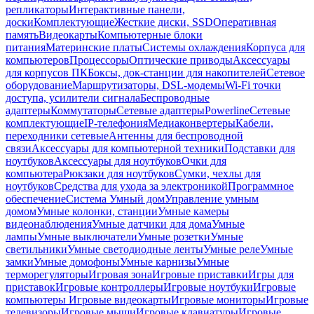
репликаторы
Интерактивные панели,
доски
Комплектующие
Жесткие диски, SSD
Оперативная
память
Видеокарты
Компьютерные блоки
питания
Материнские платы
Системы охлаждения
Корпуса для
компьютеров
Процессоры
Оптические приводы
Аксессуары
для корпусов ПК
Боксы, док-станции для накопителей
Сетевое
оборудование
Маршрутизаторы, DSL-модемы
Wi-Fi точки
доступа, усилители сигнала
Беспроводные
адаптеры
Коммутаторы
Сетевые адаптеры
Powerline
Сетевые
комплектующие
IP-телефония
Медиаконвертеры
Кабели,
переходники сетевые
Антенны для беспроводной
связи
Аксессуары для компьютерной техники
Подставки для
ноутбуков
Аксессуары для ноутбуков
Очки для
компьютера
Рюкзаки для ноутбуков
Сумки, чехлы для
ноутбуков
Средства для ухода за электроникой
Программное
обеспечение
Система Умный дом
Управление умным
домом
Умные колонки, станции
Умные камеры
видеонаблюдения
Умные датчики для дома
Умные
лампы
Умные выключатели
Умные розетки
Умные
светильники
Умные светодиодные ленты
Умные реле
Умные
замки
Умные домофоны
Умные карнизы
Умные
терморегуляторы
Игровая зона
Игровые приставки
Игры для
приставок
Игровые контроллеры
Игровые ноутбуки
Игровые
компьютеры
Игровые видеокарты
Игровые мониторы
Игровые
телевизоры
Игровые мыши
Игровые клавиатуры
Игровые