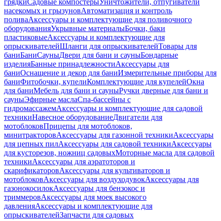
грядки
Садовые компостеры
Уничтожители, отпугиватели
насекомых и грызунов
Автоматизация и контроль
полива
Аксессуары и комплектующие для поливочного
оборудования
Укрывные материалы
Бочки, баки
пластиковые
Аксессуары и комплектующие для
опрыскивателей
Шланги для опрыскивателей
Товары для
бани
Бани
Сауны
Двери для бани и сауны
Бондарные
изделия
Банные принадлежности
Аксессуары для
бани
Оснащение и декор для бани
Измерительные приборы для
бани
Фитобочки, купели
Комплектующие для купелей
Окна
для бани
Мебель для бани и сауны
Ручки дверные для бани и
сауны
Эфирные масла
Спа-бассейны с
гидромассажем
Аксессуары и комплектующие для садовой
техники
Навесное оборудование
Двигатели для
мотоблоков
Прицепы для мотоблоков,
минитракторов
Аксессуары для газонной техники
Аксессуары
для цепных пил
Аксессуары для садовой техники
Аксессуары
для кусторезов, ножниц садовых
Моторные масла для садовой
техники
Аксессуары для аэратоторов и
скарификаторов
Аксессуары для культиваторов и
мотоблоков
Аксессуары для воздуходувок
Аксессуары для
газонокосилок
Аксессуары для бензокос и
триммеров
Аксессуары для моек высокого
давления
Аксессуары и комплектующие для
опрыскивателей
Запчасти для садовых