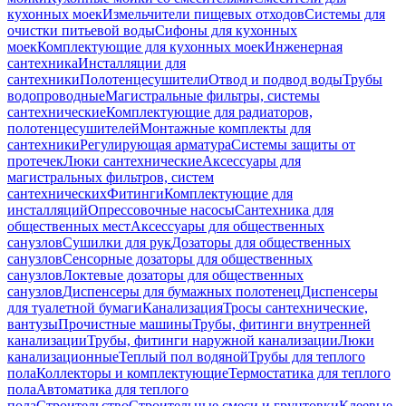
кухонных моек
Измельчители пищевых отходов
Системы для
очистки питьевой воды
Сифоны для кухонных
моек
Комплектующие для кухонных моек
Инженерная
сантехника
Инсталляции для
сантехники
Полотенцесушители
Отвод и подвод воды
Трубы
водопроводные
Магистральные фильтры, системы
сантехнические
Комплектующие для радиаторов,
полотенцесушителей
Монтажные комплекты для
сантехники
Регулирующая арматура
Системы защиты от
протечек
Люки сантехнические
Аксессуары для
магистральных фильтров, систем
сантехнических
Фитинги
Комплектующие для
инсталляций
Опрессовочные насосы
Сантехника для
общественных мест
Аксессуары для общественных
санузлов
Сушилки для рук
Дозаторы для общественных
санузлов
Сенсорные дозаторы для общественных
санузлов
Локтевые дозаторы для общественных
санузлов
Диспенсеры для бумажных полотенец
Диспенсеры
для туалетной бумаги
Канализация
Тросы сантехнические,
вантузы
Прочистные машины
Трубы, фитинги внутренней
канализации
Трубы, фитинги наружной канализации
Люки
канализационные
Теплый пол водяной
Трубы для теплого
пола
Коллекторы и комплектующие
Термостатика для теплого
пола
Автоматика для теплого
пола
Строительство
Строительные смеси и грунтовки
Клеевые