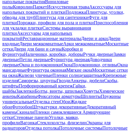
напольные покрытия
Виниловые
полы
Ковролин
Паркет
Искусственная трава
Аксессуары для
напольных покрытий и плитки
Подложка
Плинтусы, уголки,
обводы для труб
Плинтусы для сантехники
Фуги для
плитки
Порожки, профили для пола и плитки
Приспособления
для укладки плитки
Системы выравнивания
плитки
Аксессуары для напольных
покрытий
Реставрационные материалы
Двери и арки
Двери
входные
Двери межкомнатные
Арки межкомнатные
Москитные
сетки
Двери для бани и сауны
Коробки и
фурнитура
Наличники, коробки, доборы
Ручки дверные
Замки
дверные
Петли дверные
Фурнитура дверная
Доводчики
дверные
Окна и подоконники
Окна
Подоконники, отливы
Окна
мансардные
Фурнитура оконная
Мягкие окна
Москитные сетки
на окна
Жалюзи уличные
Пленки солнцезащитные
Крепежные
изделия
Саморезы, шурупы
Гвозди
Анкеры, дюбели
Скобы,
штифты
Перфорированный крепеж
Гайки,
шайбы
Заклепки
Болты, винты, шпильки
Хомуты
Химические
анкеры
Карабины
Фиксаторы арматуры
Шплинты
Пружины
универсальные
Отделка стен
Обои
Жидкие
обои
Фотообои
Штукатурки декоративные
Декоративный
камень
Скинали
Пленки самоклеящиеся
Армирующие
сетки
Стеновые панели
Уголки, маяки,
профили
Вагонка
Стеклохолсты, флизелин
Экраны для
радиаторов
Отделка потолка
Потолочные системы
Потолочные