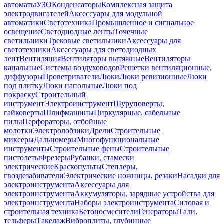
автоматы
УЗО
Конденсаторы
Комплексная защита
электродвигателей
Аксессуары для модульной
автоматики
Светотехника
Промышленное и сигнальное
освещение
Светодиодные ленты
Точечные
светильники
Трековые светильники
Аксессуары для
светотехники
Аксессуары для светодиодных
лент
Вентиляция
Вентиляторы вытяжные
Вентиляторы
канальные
Системы воздуховодов
Решетки вентиляционные,
диффузоры
Проветриватели
Люки
Люки ревизионные
Люки
под плитку
Люки напольные
Люки под
покраску
Строительный
инструмент
Электроинструмент
Шуруповерты,
гайковерты
Шлифмашины
Циркулярные, сабельные
пилы
Перфораторы, отбойные
молотки
Электролобзики
Дрели
Строительные
миксеры
Дальномеры
Многофункциональные
инструменты
Строительные фены
Строительные
пистолеты
Фрезеры
Рубанки, стамески
электрические
Краскопульты
Степлеры,
гвоздезабиватели
Электрические ножницы, резаки
Насадки для
электроинструмента
Аксессуары для
электроинструмента
Аккумуляторы, зарядные устройства для
электроинструмента
Наборы электроинструмента
Силовая и
строительная техника
Бетоносмесители
Генераторы
Тали,
тельферы
Такелаж
Виброплиты, глубинные