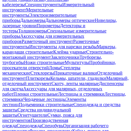
кабелерезы
Специнструменты
Измерительный
инструмент
Мерительные
инструменты
Электроизмерительные
приборы
Дальномеры
Дальномеры оптические
Нивелиры,
лазерные уровни
Пирометры
Детекторы и
тестеры
Толщиномеры
Специальные измерительные
приборы
Аксессуары для измерительных
приборов
Разметочный инструмент
Разметочные
инструменты
Инструменты для нарезки резьбы
Маркеры,
карандаши строительные
Клейма ударные
Строительно-
монтажный инструмент
Заклепочники
Труборезы,
трубогибы
Ножи строительные
Мультитулы
Пробойники,
просекатели отверстий
Ломы
Степлеры
механические
Стеклорезы
Прикаточные валики
Отделочный
инструмент
Плиткорезы
Кельмы, шпатели, гладилки
Малярный,
отделочный инструмент
Скотч, ленты малярные
Диспенсеры
для скотча
Аксессуары для малярных, отделочных
работ
Пленки строительные
Лестницы и стремянки
Лестницы,
стремянки
Чердачные лестницы
Элементы
лестниц
Подъемники строительные
Спецодежда и средства
защиты
Средства индивидуальной
защиты
Огнетушители
Сумки, пояса для
инструментов
Производственная
одежда
Спецодежда
Спецобувь
Организация рабочего
пространства
Фонари, прожекторы
Кейсы, ящики для