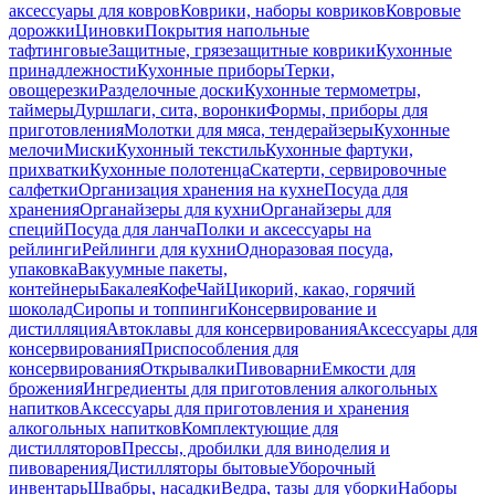
аксессуары для ковров
Коврики, наборы ковриков
Ковровые
дорожки
Циновки
Покрытия напольные
тафтинговые
Защитные, грязезащитные коврики
Кухонные
принадлежности
Кухонные приборы
Терки,
овощерезки
Разделочные доски
Кухонные термометры,
таймеры
Дуршлаги, сита, воронки
Формы, приборы для
приготовления
Молотки для мяса, тендерайзеры
Кухонные
мелочи
Миски
Кухонный текстиль
Кухонные фартуки,
прихватки
Кухонные полотенца
Скатерти, сервировочные
салфетки
Организация хранения на кухне
Посуда для
хранения
Органайзеры для кухни
Органайзеры для
специй
Посуда для ланча
Полки и аксессуары на
рейлинги
Рейлинги для кухни
Одноразовая посуда,
упаковка
Вакуумные пакеты,
контейнеры
Бакалея
Кофе
Чай
Цикорий, какао, горячий
шоколад
Сиропы и топпинги
Консервирование и
дистилляция
Автоклавы для консервирования
Аксессуары для
консервирования
Приспособления для
консервирования
Открывалки
Пивоварни
Емкости для
брожения
Ингредиенты для приготовления алкогольных
напитков
Аксессуары для приготовления и хранения
алкогольных напитков
Комплектующие для
дистилляторов
Прессы, дробилки для виноделия и
пивоварения
Дистилляторы бытовые
Уборочный
инвентарь
Швабры, насадки
Ведра, тазы для уборки
Наборы