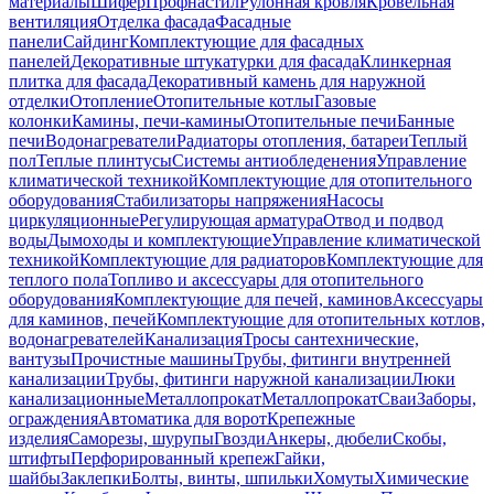
материалы
Шифер
Профнастил
Рулонная кровля
Кровельная
вентиляция
Отделка фасада
Фасадные
панели
Сайдинг
Комплектующие для фасадных
панелей
Декоративные штукатурки для фасада
Клинкерная
плитка для фасада
Декоративный камень для наружной
отделки
Отопление
Отопительные котлы
Газовые
колонки
Камины, печи-камины
Отопительные печи
Банные
печи
Водонагреватели
Радиаторы отопления, батареи
Теплый
пол
Теплые плинтусы
Системы антиобледенения
Управление
климатической техникой
Комплектующие для отопительного
оборудования
Стабилизаторы напряжения
Насосы
циркуляционные
Регулирующая арматура
Отвод и подвод
воды
Дымоходы и комплектующие
Управление климатической
техникой
Комплектующие для радиаторов
Комплектующие для
теплого пола
Топливо и аксессуары для отопительного
оборудования
Комплектующие для печей, каминов
Аксессуары
для каминов, печей
Комплектующие для отопительных котлов,
водонагревателей
Канализация
Тросы сантехнические,
вантузы
Прочистные машины
Трубы, фитинги внутренней
канализации
Трубы, фитинги наружной канализации
Люки
канализационные
Металлопрокат
Металлопрокат
Сваи
Заборы,
ограждения
Автоматика для ворот
Крепежные
изделия
Саморезы, шурупы
Гвозди
Анкеры, дюбели
Скобы,
штифты
Перфорированный крепеж
Гайки,
шайбы
Заклепки
Болты, винты, шпильки
Хомуты
Химические