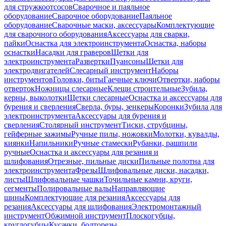
для стружкоотсосов
Сварочное и паяльное
оборудование
Сварочное оборудование
Паяльное
оборудование
Сварочные маски, аксессуары
Комплектующие
для сварочного оборудования
Аксессуары для сварки,
пайки
Оснастка для электроинструмента
Оснастка, наборы
оснастки
Насадки для граверов
Щетки для
электроинструмента
Развертки
Пуансоны
Щетки для
электродвигателей
Слесарный инструмент
Наборы
инструментов
Головки, биты
Гаечные ключи
Отвертки, наборы
отверток
Ножницы слесарные
Клещи строительные
Зубила,
керны, выколотки
Щетки слесарные
Оснастка и аксессуары для
бурения и сверления
Сверла, буры, зенкеры
Коронки
Зубила для
электроинструмента
Аксессуары для бурения и
сверления
Столярный инструмент
Тиски, струбцины,
гейферные зажимы
Ручные пилы, ножовки
Молотки, кувалды,
киянки
Напильники
Ручные стамески
Рубанки, рашпили
ручные
Оснастка и аксессуары для резания и
шлифования
Отрезные, пильные диски
Пильные полотна для
электроинструмента
Фрезы
Шлифовальные диски, насадки,
листы
Шлифовальные чашки
Точильные камни, круги,
сегменты
Полировальные валы
Направляющие
шины
Комплектующие для резания
Аксессуары для
резания
Аксессуары для шлифования
Электромонтажный
инструмент
Обжимной инструмент
Плоскогубцы,
круглогубцы
Кусачки, болторезы,