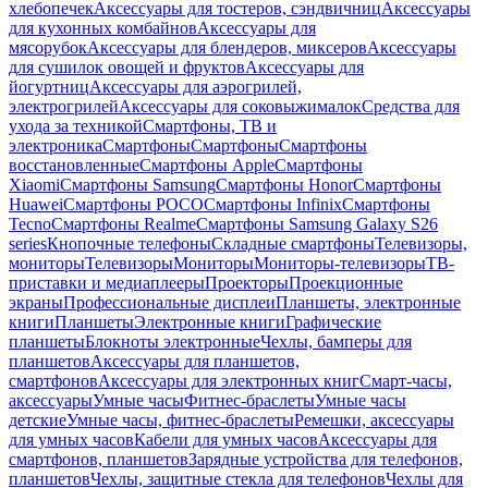
хлебопечек
Аксессуары для тостеров, сэндвичниц
Аксессуары
для кухонных комбайнов
Аксессуары для
мясорубок
Аксессуары для блендеров, миксеров
Аксессуары
для сушилок овощей и фруктов
Аксессуары для
йогуртниц
Аксессуары для аэрогрилей,
электрогрилей
Аксессуары для соковыжималок
Средства для
ухода за техникой
Смартфоны, ТВ и
электроника
Смартфоны
Смартфоны
Смартфоны
восстановленные
Смартфоны Apple
Смартфоны
Xiaomi
Смартфоны Samsung
Смартфоны Honor
Смартфоны
Huawei
Смартфоны POCO
Смартфоны Infinix
Смартфоны
Tecno
Смартфоны Realme
Смартфоны Samsung Galaxy S26
series
Кнопочные телефоны
Складные смартфоны
Телевизоры,
мониторы
Телевизоры
Мониторы
Мониторы-телевизоры
ТВ-
приставки и медиаплееры
Проекторы
Проекционные
экраны
Профессиональные дисплеи
Планшеты, электронные
книги
Планшеты
Электронные книги
Графические
планшеты
Блокноты электронные
Чехлы, бамперы для
планшетов
Аксессуары для планшетов,
смартфонов
Аксессуары для электронных книг
Смарт-часы,
аксессуары
Умные часы
Фитнес-браслеты
Умные часы
детские
Умные часы, фитнес-браслеты
Ремешки, аксессуары
для умных часов
Кабели для умных часов
Аксессуары для
смартфонов, планшетов
Зарядные устройства для телефонов,
планшетов
Чехлы, защитные стекла для телефонов
Чехлы для