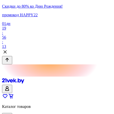
Скидки до 80% ко Дню Рождения!
промокод HAPPY22
01
дн
19
:
56
:
13
Каталог товаров