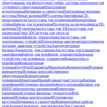
оборудования для фотостудии
Стойки, системы крепления для
студийного оборудования
Портативная
аудиотехника
Наушники и гарнитуры
Портативные колонки,
акустика
Умные колонки
MP3-плееры
Диктофоны
CD-
проигрыватели
Аксессуары для телевизоров
Кронштейны,
стойки
Кабели для телевизоров
Подписки на видеосервисы
ТВ-
антенны
ТВ-тюнеры
Аксессуары для ТВ
Аксессуары для
проектора
Очки 3D
Средства для ухода за
электроникой
Кабели, переходники
Аксессуары для
портативных устройств
Портативные аккумуляторы
Элементы
питания, зарядные устройства
Аккумуляторные
батареи
Держатели, док-станции
Аксессуары для планшетов,
смартфонов
Кабели для телефонов, планшетов
Зарядные
устройства для телефонов, планшетов
Компьютеры и
периферия
Компьютерная
техника
Ноутбуки
Планшеты
Моноблоки
Компьютеры
Игровые
компьютеры
Игровые консоли
Серверное
оборудование
Компьютерная
периферия
Мониторы
Мыши
Клавиатуры
Стилусы
Наборы
периферии
Источники бесперебойного питания
Батареи для
ИБП
Стабилизаторы напряжения
Инверторы
напряжения
Сетевые фильтры, удлинители
Веб-
камеры
Игровые контроллеры
Мультимедиа
акустика
Наушники и гарнитуры
Компьютерные кабели,
переходники
Зарядные, аккумуляторы
Док-станции,