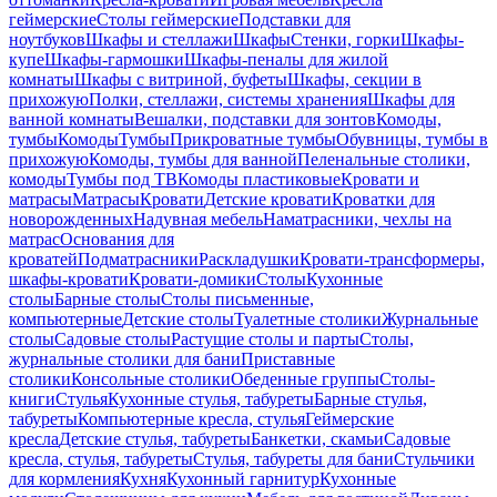
геймерские
Столы геймерские
Подставки для
ноутбуков
Шкафы и стеллажи
Шкафы
Стенки, горки
Шкафы-
купе
Шкафы-гармошки
Шкафы-пеналы для жилой
комнаты
Шкафы с витриной, буфеты
Шкафы, секции в
прихожую
Полки, стеллажи, системы хранения
Шкафы для
ванной комнаты
Вешалки, подставки для зонтов
Комоды,
тумбы
Комоды
Тумбы
Прикроватные тумбы
Обувницы, тумбы в
прихожую
Комоды, тумбы для ванной
Пеленальные столики,
комоды
Тумбы под ТВ
Комоды пластиковые
Кровати и
матрасы
Матрасы
Кровати
Детские кровати
Кроватки для
новорожденных
Надувная мебель
Наматрасники, чехлы на
матрас
Основания для
кроватей
Подматрасники
Раскладушки
Кровати-трансформеры,
шкафы-кровати
Кровати-домики
Столы
Кухонные
столы
Барные столы
Столы письменные,
компьютерные
Детские столы
Туалетные столики
Журнальные
столы
Садовые столы
Растущие столы и парты
Столы,
журнальные столики для бани
Приставные
столики
Консольные столики
Обеденные группы
Столы-
книги
Стулья
Кухонные стулья, табуреты
Барные стулья,
табуреты
Компьютерные кресла, стулья
Геймерские
кресла
Детские стулья, табуреты
Банкетки, скамьи
Садовые
кресла, стулья, табуреты
Стулья, табуреты для бани
Стульчики
для кормления
Кухня
Кухонный гарнитур
Кухонные