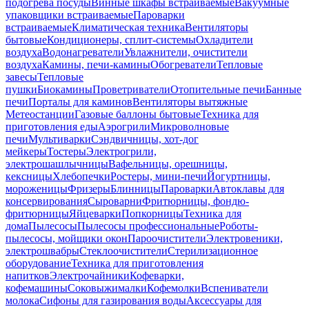
подогрева посуды
Винные шкафы встраиваемые
Вакуумные
упаковщики встраиваемые
Пароварки
встраиваемые
Климатическая техника
Вентиляторы
бытовые
Кондиционеры, сплит-системы
Охладители
воздуха
Водонагреватели
Увлажнители, очистители
воздуха
Камины, печи-камины
Обогреватели
Тепловые
завесы
Тепловые
пушки
Биокамины
Проветриватели
Отопительные печи
Банные
печи
Порталы для каминов
Вентиляторы вытяжные
Метеостанции
Газовые баллоны бытовые
Техника для
приготовления еды
Аэрогрили
Микроволновые
печи
Мультиварки
Сэндвичницы, хот-дог
мейкеры
Тостеры
Электрогрили,
электрошашлычницы
Вафельницы, орешницы,
кексницы
Хлебопечки
Ростеры, мини-печи
Йогуртницы,
мороженицы
Фризеры
Блинницы
Пароварки
Автоклавы для
консервирования
Сыроварни
Фритюрницы, фондю-
фритюрницы
Яйцеварки
Попкорницы
Техника для
дома
Пылесосы
Пылесосы профессиональные
Роботы-
пылесосы, мойщики окон
Пароочистители
Электровеники,
электрошвабры
Стеклоочистители
Стерилизационное
оборудование
Техника для приготовления
напитков
Электрочайники
Кофеварки,
кофемашины
Соковыжималки
Кофемолки
Вспениватели
молока
Сифоны для газирования воды
Аксессуары для