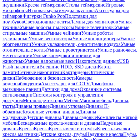
наушники
Кресла геймерские
Столы геймерские
Игровые
микрофоны
Игровая мультимедиа акустика
Аксессуары для
геймеров
Фигурки Funko Pop
Подставки для
ноутбуков
Светодиодные ленты
Лампы для мониторов
Умная
техника
Умные роботы-пылесосы
Умные телевизоры
Умные
стиральные машины
Умные чайники
Умные роботы
кулинарные
Умные вентиляторы
Умные кондиционеры
Умные
обогреватели
Умные увлажнители, очистители воздуха
Умные
отопительные котлы
Умные проветриватели
Умные радиочасы,
метеостанции
Умные кормушки и поилки для
животных
Умные напольные весы
Накопители данных
USB
Flash накопители
Внешние HDD, SSD диски
Карты
памяти
Сетевые накопители
Картридеры
Оптические
диски
Наблюдение и безопасность
Камеры
видеонаблюдения
Аксессуары для CCTV
Домофоны,
вызывные панели
Датчики для дома
Охранные системы,
сигнализации
Системы контроля и управления
доступом
Металлодетекторы
Мебель
Мягкая мебель
Диваны,
тахты
Диваны прямые
Диваны угловые
Диваны П-
образные
Кухонные уголки, диваны
Диваны
модульные
Детские диваны
Диваны садовые
Комплекты мягкой
мебели
Бескаркасные кресла-мешки и диваны
Надувные
диваны
Кресла
Кресла
Кресла-мешки и пуфы
Кресла-качалки,
кресла-маятники
Детские кресла, пуфы
Надувные кресла
Пуфы,
оттоманки
Кресла-кровати
Игровая мебель
Кресла