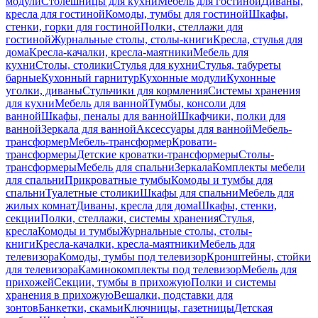
модули
Столешницы для кухни
Мебель для гостиной
Диваны,
кресла для гостиной
Комоды, тумбы для гостиной
Шкафы,
стенки, горки для гостиной
Полки, стеллажи для
гостиной
Журнальные столы, столы-книги
Кресла, стулья для
дома
Кресла-качалки, кресла-маятники
Мебель для
кухни
Столы, столики
Стулья для кухни
Стулья, табуреты
барные
Кухонный гарнитур
Кухонные модули
Кухонные
уголки, диваны
Стульчики для кормления
Системы хранения
для кухни
Мебель для ванной
Тумбы, консоли для
ванной
Шкафы, пеналы для ванной
Шкафчики, полки для
ванной
Зеркала для ванной
Аксессуары для ванной
Мебель-
трансформер
Мебель-трансформер
Кровати-
трансформеры
Детские кроватки-трансформеры
Столы-
трансформеры
Мебель для спальни
Зеркала
Комплекты мебели
для спальни
Прикроватные тумбы
Комоды и тумбы для
спальни
Туалетные столики
Шкафы для спальни
Мебель для
жилых комнат
Диваны, кресла для дома
Шкафы, стенки,
секции
Полки, стеллажи, системы хранения
Стулья,
кресла
Комоды и тумбы
Журнальные столы, столы-
книги
Кресла-качалки, кресла-маятники
Мебель для
телевизора
Комоды, тумбы под телевизор
Кронштейны, стойки
для телевизора
Каминокомплекты под телевизор
Мебель для
прихожей
Секции, тумбы в прихожую
Полки и системы
хранения в прихожую
Вешалки, подставки для
зонтов
Банкетки, скамьи
Ключницы, газетницы
Детская