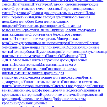
смеси
Шпатлевки
Штукатурки
Стяжки, самонивелирующие
смеси
Строительные смеси, составы
Гидроизоляционные
смеси
Грунтовки
Добавки для строительных смесей
Пены,
клеи, герметики
Жидкие гвозди
Герметики
Монтажная
пена
Клеи для обоев
Клеи для напольных
покрытий
Очистители, растворители
Фиксаторы
резьбы
Клеи
Герметики, пены
Кирпичи, блоки, тротуарная
плитка
Кирпичи
Строительные блоки
Тротуарная
плитка
Изоляционные материалы
Минеральная
вата
Экструдированный пенополистирол
Пенопласт
Пленки,
мембраны
Отражающая теплоизоляция
Гидроизоляционные
ленты
Поликарбонат
Шумоизоляция
Теплоизоляция
Звукоизоляц
плитные и пиломатериалы
Плиты OSB
Фанера
ДСП,
ЛДСП
Мебельные щиты
Террасные доски
Древесные
плиты
Пиломатериалы
Материалы для сухого
строительства
Гипсокартон
Гипсоволокнистые
листы
Цементные плиты
Профили для
гипсокартона
Комплектующие для гипсокартона
Ленты
армирующие
Уплотнительные ленты
Гипсовые и цементные
плиты
Вентиляторы вытяжные
Системы воздуховодов
Решетки
вентиляционные, диффузоры
Кровля и водосток
Черепица и
кровельные материалы
Водосточные системы
Поверхностный
водоотвод
Кровельные софиты
Доборные элементы
кровли
Гидроизоляционные