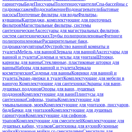
гарнитуры
Биде
Писсуары
Полотенцесушители
Спа-бассейны с
гидромассажем
Водоснабжение
Водонагреватели
Бытовые
насосы
Проточные фильтры для воды
Фильтры-
кувшины
Картриджи, комплектующие для проточных
фильтров
Магистральные фильтры, системы
сантехнические
Аксессуары для магистральных фильтров,
систем сантехнических
Трубы полипропиленовые
Фитинги
полипропиленовые
Расширительные баки,
гидроаккумуляторы
Обустройство ванной комнаты и
туалета
Мебель для ванной
Зеркала для ванной
Аксессуары для
ванной и туалета
Сиденья и чехлы для унитаза
Шторки,
карнизы для ванны
Стеклянные, пластиковые шторки для
ванны
Наборы для ванной и туалета
Зеркала
косметические
Сиденья для ванны
Коврики для ванной и
туалета
Экран-дверки в туалет
Комплектующие для мебели в
ванную
Комплектующие для сантехники
Экраны для ванн,
душевых поддонов
Опоры для ванн, душевых
поддонов
Комплектующие для ванн
Плинтусы для
сантехники
Сифоны, трапы
Комплектующие для
умывальников, моек
Комплектующие для унитазов, писсуаров,
биде
Бачки для унитазов
Комплектующие для душевых
гарнитуров
Комплектующие для сифонов,
трапов
Комплектующие для смесителей
Комплектующие для
душевых кабин, уголков
Сантехника для кухни
Кухонные
мойки
Кухонные мойки со смесителями
Смесители для