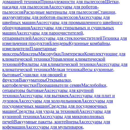
домашней техники
Принадлежности для пылесосов
Щетки,
насадки для пылесосов
Аксессуары для роботов-
пылесосов
Расходные материалы для пылесосов
Станции,
аккумуляторы для роботов-пылесосов
Аксессуары для
швейных машин
Аксессуары для промышленного швейного
оборудования
Аксессуары для стиральных и сушильных
машин
Аксессуары для пароочистителей,
отпаривателей
Аксессуары для стеклоочистителей
Техника для
измельчения продуктов
Блендеры
Кухонные комбайны,
измельчители
Планетарные
миксеры
Миксеры
Мясорубки
Ломтерезки
Комплектующие для
климатической техники
Управление климатической
техникой
Фильтры для климатической техники
Аксессуары для
климатической техники
Мелкая техника
Весы кухонные,
бытовые
Сушилки для овощей и
фруктов
Вакууматоры
Открывалки,
картофелечистки
Проращиватели семян
Маслобойки,
сепараторы бытовые
Аксессуары для крупной
техники
Аксессуары для вытяжек
Аксессуары для плит и
духовок
Аксессуары для холодильников
Аксессуары для
посудомоечных машин
Средства для посудомоечных
машин
Средства для ухода за техникой
Аксессуары для
кухонной техники
Аксессуары для микроволновых
печей
Вакуумные пакеты, контейнеры
Аксессуары для
кофемашин
Аксессуары для мультиварок,