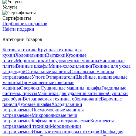
Услуги
Сертификаты
Подборщик подарков
Найти подарки
Категории товаров
Бытовая техника
Крупная техника для
кухни
Холодильники
Вытяжки
Кухонные
плиты
Морозильники
Посудомоечные машины
Настольные
плиты
Винные шкафы
Мини-холодильники
Техника для ухода
за одеждой
Стиральные машины
Стиральные машины
встраиваемые
Утюги
Отпариватели
Швейные, вышивальные
машины
Промышленные швейные
машины
Оверлоки
Сушильные машины, шкафы
Гладильные
системы, прессы
Машинки для удаления катышков
Сушилки
для обуви
Встраиваемая техника, оборудование
Варочные
панели
Духовые шкафы
Холодильники
встраиваемые
Посудомоечные машины
встраиваемые
Микроволновые печи
встраиваемые
Кофемашины встраиваемые
Комплекты
встраиваемой техники
Морозильники
встраиваемые
Измельчители пищевых отходов
Шкафы для