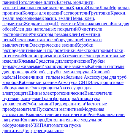
панели
Потолочные плиты
Багеты, молдинги,
уголки
Лакокрасочные материалы
Краски
Эмали
Лаки
Морилки,
пропитки
Колеры для краски
Растворители
Грунтовки
Краски,
эмали аэрозольные
Краски, эмали
Пены, клеи,
герметики
Жидкие гвозди
Герметики
Монтажная пена
Клеи для
обоев
Клеи для напольных покрытий
Очистители,
растворители
Фиксаторы резьбы
Клеи
Герметики,
пены
Электромонтажное оборудование
Розетки и
выключатели
Электрические звонки
Коробки
распределительные и подрозетники
Электропатроны
Вилки,
штепсели
Молниеприемники
Заземление
Электромонтажные
изделия
Клеммы
Средства диэлектрические
Трубки
термоусаживаемые
Изолирующие зажимы
Кабель и системы
для прокладки
Короба, трубы, металлорукав
Силовой
кабель
Наконечники, гильзы кабельные
Аксессуары для труб,
коробов
Кабельный крепеж
Арматура СИП
Электрощитовое
оборудование
Электрощиты
Аксессуары для
электрощита
Шины электротехнические
Выключатели
путевые, концевые
Трансформаторы
Аппаратура
управления
Рубильники
Предохранители
Частотные
преобразователи
Пускатели магнитные
Модульная
автоматика
Выключатели автоматические
Реле
Выключатели
нагрузки
Контакторы
Дополнительное модульное
оборудование
УЗИП
Автоматика пуска
двигателя
Дифференциальные