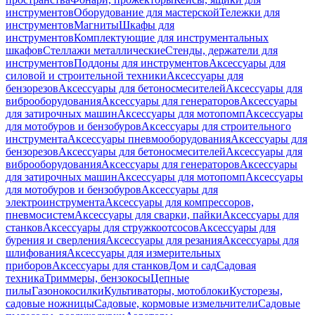
инструментов
Оборудование для мастерской
Тележки для
инструментов
Магниты
Шкафы для
инструментов
Комплектующие для инструментальных
шкафов
Стеллажи металлические
Стенды, держатели для
инструментов
Поддоны для инструментов
Аксессуары для
силовой и строительной техники
Аксессуары для
бензорезов
Аксессуары для бетоносмесителей
Аксессуары для
виброоборудования
Аксессуары для генераторов
Аксессуары
для затирочных машин
Аксессуары для мотопомп
Аксессуары
для мотобуров и бензобуров
Аксессуары для строительного
инструмента
Аксессуары пневмооборудования
Аксессуары для
бензорезов
Аксессуары для бетоносмесителей
Аксессуары для
виброоборудования
Аксессуары для генераторов
Аксессуары
для затирочных машин
Аксессуары для мотопомп
Аксессуары
для мотобуров и бензобуров
Аксессуары для
электроинструмента
Аксессуары для компрессоров,
пневмосистем
Аксессуары для сварки, пайки
Аксессуары для
станков
Аксессуары для стружкоотсосов
Аксессуары для
бурения и сверления
Аксессуары для резания
Аксессуары для
шлифования
Аксессуары для измерительных
приборов
Аксессуары для станков
Дом и сад
Садовая
техника
Триммеры, бензокосы
Цепные
пилы
Газонокосилки
Культиваторы, мотоблоки
Кусторезы,
садовые ножницы
Садовые, кормовые измельчители
Садовые