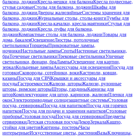
балкона, лоджии
Кресла-мешки для балкона
Кресла подвесные,
стулья садовые
Столы для балкона, лоджии
Шкафы для
балкона, лоджии
Дверцы жалюзийные
Системы хранения для
балкона, лоджии
Журнальные столы, столы-книги
Тумбы для
балкона, лоджии
Кресла-качалки, кресла-маятники
Стулья для
балкона, лоджии
Кресла, пуфы для балкона,
лоджии
Компактные столы для балкона, лоджии
Товары для
дома, бакалея
Освещение
Люстры, потолочные
светильники
Торшеры
Прикроватные лампы,
ночники
Настольные лампы
Споты
Настенные светильники,
бра
Точечные светильники
Трековые светильники
Уличные
светильники, фонари, бра
Лампы
Освещение для картин,
зеркал
Кольцевые лампы
Аксессуары для освещения
Посуда для
готовки
Сковороды, сотейники, воки
Кастрюли, ковши,
казаны
Посуда для СВЧ
Крышки и аксессуары для
посуды
Гастроемкости
Жалюзи, шторы
Жалюзи, рулонные
шторы, римские шторы
Шторы, гардины
Карнизы для
штор
Комплектующие для штор, карнизов, жалюзи
Пленки для
окон
Электроприводные солнцезащитные системы
Столовая
посуда, сервировка
Посуда для напитков
Посуда для горячих
напитков
Посуда для подачи и хранения напитков
Столовые
приборы
Столовая посуда
Посуда для сервировки
Предметы
сервировки
Детская столовая посуда
Декор
Зеркала
Кашпо,
стойки для цветов
Картины, постеры
Часы
интерьерные
Искусственные цветы, растения
Вазы
Ключницы,