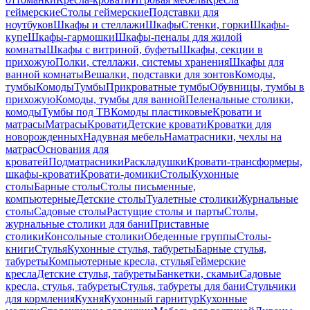
геймерские
Столы геймерские
Подставки для
ноутбуков
Шкафы и стеллажи
Шкафы
Стенки, горки
Шкафы-
купе
Шкафы-гармошки
Шкафы-пеналы для жилой
комнаты
Шкафы с витриной, буфеты
Шкафы, секции в
прихожую
Полки, стеллажи, системы хранения
Шкафы для
ванной комнаты
Вешалки, подставки для зонтов
Комоды,
тумбы
Комоды
Тумбы
Прикроватные тумбы
Обувницы, тумбы в
прихожую
Комоды, тумбы для ванной
Пеленальные столики,
комоды
Тумбы под ТВ
Комоды пластиковые
Кровати и
матрасы
Матрасы
Кровати
Детские кровати
Кроватки для
новорожденных
Надувная мебель
Наматрасники, чехлы на
матрас
Основания для
кроватей
Подматрасники
Раскладушки
Кровати-трансформеры,
шкафы-кровати
Кровати-домики
Столы
Кухонные
столы
Барные столы
Столы письменные,
компьютерные
Детские столы
Туалетные столики
Журнальные
столы
Садовые столы
Растущие столы и парты
Столы,
журнальные столики для бани
Приставные
столики
Консольные столики
Обеденные группы
Столы-
книги
Стулья
Кухонные стулья, табуреты
Барные стулья,
табуреты
Компьютерные кресла, стулья
Геймерские
кресла
Детские стулья, табуреты
Банкетки, скамьи
Садовые
кресла, стулья, табуреты
Стулья, табуреты для бани
Стульчики
для кормления
Кухня
Кухонный гарнитур
Кухонные