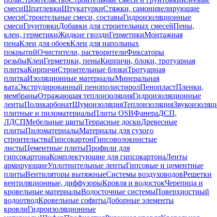
смеси
Шпатлевки
Штукатурки
Стяжки, самонивелирующие
смеси
Строительные смеси, составы
Гидроизоляционные
смеси
Грунтовки
Добавки для строительных смесей
Пены,
клеи, герметики
Жидкие гвозди
Герметики
Монтажная
пена
Клеи для обоев
Клеи для напольных
покрытий
Очистители, растворители
Фиксаторы
резьбы
Клеи
Герметики, пены
Кирпичи, блоки, тротуарная
плитка
Кирпичи
Строительные блоки
Тротуарная
плитка
Изоляционные материалы
Минеральная
вата
Экструдированный пенополистирол
Пенопласт
Пленки,
мембраны
Отражающая теплоизоляция
Гидроизоляционные
ленты
Поликарбонат
Шумоизоляция
Теплоизоляция
Звукоизоляц
плитные и пиломатериалы
Плиты OSB
Фанера
ДСП,
ЛДСП
Мебельные щиты
Террасные доски
Древесные
плиты
Пиломатериалы
Материалы для сухого
строительства
Гипсокартон
Гипсоволокнистые
листы
Цементные плиты
Профили для
гипсокартона
Комплектующие для гипсокартона
Ленты
армирующие
Уплотнительные ленты
Гипсовые и цементные
плиты
Вентиляторы вытяжные
Системы воздуховодов
Решетки
вентиляционные, диффузоры
Кровля и водосток
Черепица и
кровельные материалы
Водосточные системы
Поверхностный
водоотвод
Кровельные софиты
Доборные элементы
кровли
Гидроизоляционные