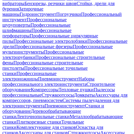
вибраторы
Бензорезы, резчики швов
Стойки, дрели для
бурения
Затирочные
машины
Гидроинструмент
Погрузчики
Профессиональный
инструмент
Профессиональные
шуруповерты
Профессиональные
шлифмашины
Профессиональные
перфораторы
Профессиональные циркулярные
пилы
Профессиональные электролобзики
Профессиональные
дрели
Профессиональные фрезеры
Профессиональные
мультиинструменты
Профессиональные
электрорубанки
Профессиональные строительные
фены
Профессиональные строительные
пистолеты
Профессиональные точильные
станки
Профессиональные
электроножницы
Пневмоинструмент
Наборы
профессионального электроинструмента
Строительное
оборудование
Компрессоры
Тепловые пушки
Пылесосы
профессиональные
Стружкоотсосы
Домкраты
Аксессуары для
компрессоров, пневмосистем
Системы пылеудаления для
электроинструмента
Пневмоинструмент
Станки и
оборудование
Деревообрабатывающие
станки
Ленточнопильные станки
Металлообрабатывающие
станки
Плиткорезные станки
Точильные
станки
Комплектующие для станков
Оснастка для
станков
Аксессуары для станков
Стружкоотсосы
Аксессуары