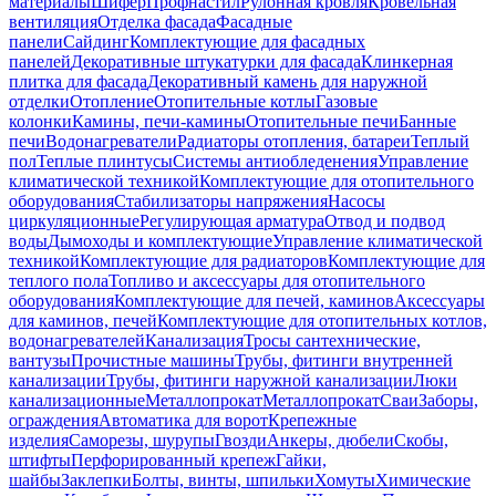
материалы
Шифер
Профнастил
Рулонная кровля
Кровельная
вентиляция
Отделка фасада
Фасадные
панели
Сайдинг
Комплектующие для фасадных
панелей
Декоративные штукатурки для фасада
Клинкерная
плитка для фасада
Декоративный камень для наружной
отделки
Отопление
Отопительные котлы
Газовые
колонки
Камины, печи-камины
Отопительные печи
Банные
печи
Водонагреватели
Радиаторы отопления, батареи
Теплый
пол
Теплые плинтусы
Системы антиобледенения
Управление
климатической техникой
Комплектующие для отопительного
оборудования
Стабилизаторы напряжения
Насосы
циркуляционные
Регулирующая арматура
Отвод и подвод
воды
Дымоходы и комплектующие
Управление климатической
техникой
Комплектующие для радиаторов
Комплектующие для
теплого пола
Топливо и аксессуары для отопительного
оборудования
Комплектующие для печей, каминов
Аксессуары
для каминов, печей
Комплектующие для отопительных котлов,
водонагревателей
Канализация
Тросы сантехнические,
вантузы
Прочистные машины
Трубы, фитинги внутренней
канализации
Трубы, фитинги наружной канализации
Люки
канализационные
Металлопрокат
Металлопрокат
Сваи
Заборы,
ограждения
Автоматика для ворот
Крепежные
изделия
Саморезы, шурупы
Гвозди
Анкеры, дюбели
Скобы,
штифты
Перфорированный крепеж
Гайки,
шайбы
Заклепки
Болты, винты, шпильки
Хомуты
Химические