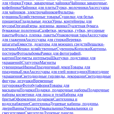
для уборки
Турки, заварочные чайники
Чайники заварочные,
кофейники
Чайники для плиты
Турки, молочники
Аксессуары
для чайников, электрочайников
Фильтры-
кувшины
Хозяйственные товары
Сушилки для белья,
прищепки
Гладильные доски
Урны, контейнеры для
мусора
Органайзеры, корзины, ящики
Туалетная бумага,
бумажные полотенца
Салфетки, мочалки, губки, мусорные
пакеты
Фольга, пленка, пакеты
Упаковочная тара
Аксессуары
для глажения
Аксессуары для стирки
Веревки,
шпагаты
Емкости, дозаторы для моющих средств
Вешалки-
плечики
Мешки хозяйственные
Сувениры
Копилки
Картины,
постеры
Фотоальбомы
Рамки для фотографий,
картин
Предметы интерьера
Шкатулки, подставки для
украшений
Статуэтки
Магниты
сувенирные
Иконы
Праздничный декор
Товары для
праздника
Елки
Аксессуары для елей новогодних
Новогодние
украшения
Светодиодные гирлянды, декорации
Светодиодные
фигуры, игрушки
Временные
татуировки
Фотобутафория
Товары для
маскарада
Подарки
Подарки, подарочные наборы
Подарочные
наборы косметики для лица и тела
Наборы для
бритья
Оформление подарков
Сантехника и
водоснабжение
Сантехника
Душевые кабины, поддоны,
двери
Ванны
Унитазы
Умывальники
Умывальники со
смесителями
Смесители
Душевые панели,