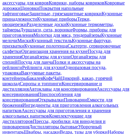
аксессуары для ковров
Коврики, наборы ковриков
Ковровые
дорожки
Циновки
Покрытия напольные
тафтинговые
Защитные, грязезащитные коврики
Кухонные
принадлежности
Кухонные приборы
Терки,
овощерезки
Разделочные доски
Кухонные термометры,
таймеры
Дуршлаги, сита, воронки
Формы, приборы для
приготовления
Молотки для мяса, тендерайзеры
Кухонные
мелочи
Миски
Кухонный текстиль
Кухонные фартуки,
прихватки
Кухонные полотенца
Скатерти, сервировочные
салфетки
Организация хранения на кухне
Посуда для
хранения
Органайзеры для кухни
Органайзеры для
специй
Посуда для ланча
Полки и аксессуары на
рейлинги
Рейлинги для кухни
Одноразовая посуда,
упаковка
Вакуумные пакеты,
контейнеры
Бакалея
Кофе
Чай
Цикорий, какао, горячий
шоколад
Сиропы и топпинги
Консервирование и
дистилляция
Автоклавы для консервирования
Аксессуары для
консервирования
Приспособления для
консервирования
Открывалки
Пивоварни
Емкости для
брожения
Ингредиенты для приготовления алкогольных
напитков
Аксессуары для приготовления и хранения
алкогольных напитков
Комплектующие для
дистилляторов
Прессы, дробилки для виноделия и
пивоварения
Дистилляторы бытовые
Уборочный
инвентарь
Швабры, насадки
Ведра, тазы для уборки
Наборы