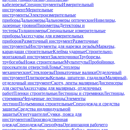
кабелерезы
Специнструменты
Измерительный
инструмент
Мерительные
инструменты
Электроизмерительные
приборы
Дальномеры
Дальномеры оптические
Нивелиры,
лазерные уровни
Пирометры
Детекторы и
тестеры
Толщиномеры
Специальные измерительные
приборы
Аксессуары для измерительных
приборов
Разметочный инструмент
Разметочные
инструменты
Инструменты для нарезки резьбы
Маркеры,
карандаши строительные
Клейма ударные
Строительно-
монтажный инструмент
Заклепочники
Труборезы,
трубогибы
Ножи строительные
Мультитулы
Пробойники,
просекатели отверстий
Ломы
Степлеры
механические
Стеклорезы
Прикаточные валики
Отделочный
инструмент
Плиткорезы
Кельмы, шпатели, гладилки
Малярный,
отделочный инструмент
Скотч, ленты малярные
Диспенсеры
для скотча
Аксессуары для малярных, отделочных
работ
Пленки строительные
Лестницы и стремянки
Лестницы,
стремянки
Чердачные лестницы
Элементы
лестниц
Подъемники строительные
Спецодежда и средства
защиты
Средства индивидуальной
защиты
Огнетушители
Сумки, пояса для
инструментов
Производственная
одежда
Спецодежда
Спецобувь
Организация рабочего
пространства
Фонари, прожекторы
Кейсы, ящики для