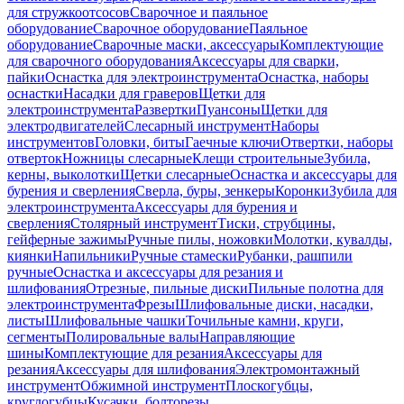
для стружкоотсосов
Сварочное и паяльное
оборудование
Сварочное оборудование
Паяльное
оборудование
Сварочные маски, аксессуары
Комплектующие
для сварочного оборудования
Аксессуары для сварки,
пайки
Оснастка для электроинструмента
Оснастка, наборы
оснастки
Насадки для граверов
Щетки для
электроинструмента
Развертки
Пуансоны
Щетки для
электродвигателей
Слесарный инструмент
Наборы
инструментов
Головки, биты
Гаечные ключи
Отвертки, наборы
отверток
Ножницы слесарные
Клещи строительные
Зубила,
керны, выколотки
Щетки слесарные
Оснастка и аксессуары для
бурения и сверления
Сверла, буры, зенкеры
Коронки
Зубила для
электроинструмента
Аксессуары для бурения и
сверления
Столярный инструмент
Тиски, струбцины,
гейферные зажимы
Ручные пилы, ножовки
Молотки, кувалды,
киянки
Напильники
Ручные стамески
Рубанки, рашпили
ручные
Оснастка и аксессуары для резания и
шлифования
Отрезные, пильные диски
Пильные полотна для
электроинструмента
Фрезы
Шлифовальные диски, насадки,
листы
Шлифовальные чашки
Точильные камни, круги,
сегменты
Полировальные валы
Направляющие
шины
Комплектующие для резания
Аксессуары для
резания
Аксессуары для шлифования
Электромонтажный
инструмент
Обжимной инструмент
Плоскогубцы,
круглогубцы
Кусачки, болторезы,