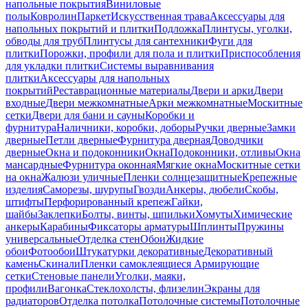
напольные покрытия
Виниловые
полы
Ковролин
Паркет
Искусственная трава
Аксессуары для
напольных покрытий и плитки
Подложка
Плинтусы, уголки,
обводы для труб
Плинтусы для сантехники
Фуги для
плитки
Порожки, профили для пола и плитки
Приспособления
для укладки плитки
Системы выравнивания
плитки
Аксессуары для напольных
покрытий
Реставрационные материалы
Двери и арки
Двери
входные
Двери межкомнатные
Арки межкомнатные
Москитные
сетки
Двери для бани и сауны
Коробки и
фурнитура
Наличники, коробки, доборы
Ручки дверные
Замки
дверные
Петли дверные
Фурнитура дверная
Доводчики
дверные
Окна и подоконники
Окна
Подоконники, отливы
Окна
мансардные
Фурнитура оконная
Мягкие окна
Москитные сетки
на окна
Жалюзи уличные
Пленки солнцезащитные
Крепежные
изделия
Саморезы, шурупы
Гвозди
Анкеры, дюбели
Скобы,
штифты
Перфорированный крепеж
Гайки,
шайбы
Заклепки
Болты, винты, шпильки
Хомуты
Химические
анкеры
Карабины
Фиксаторы арматуры
Шплинты
Пружины
универсальные
Отделка стен
Обои
Жидкие
обои
Фотообои
Штукатурки декоративные
Декоративный
камень
Скинали
Пленки самоклеящиеся
Армирующие
сетки
Стеновые панели
Уголки, маяки,
профили
Вагонка
Стеклохолсты, флизелин
Экраны для
радиаторов
Отделка потолка
Потолочные системы
Потолочные