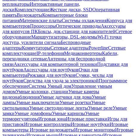
репликаторы
Интерактивные панели,
доски
Комплектующие
Жесткие диски, SSD
Оперативная
память
Видеокарты
Компьютерные блоки
питания
Материнские платы
Системы охлаждения
Корпуса для
компьютеров
Процессоры
Оптические приводы
Аксессуары
для корпусов ПК
Боксы, док-станции для накопителей
Сетевое
оборудование
Маршрутизаторы, DSL-модемы
Wi-Fi точки
доступа, усилители сигнала
Беспроводные
адаптеры
Коммутаторы
Сетевые адаптеры
Powerline
Сетевые
комплектующие
IP-телефония
Медиаконвертеры
Кабели,
переходники сетевые
Антенны для беспроводной
связи
Аксессуары для компьютерной техники
Подставки для
ноутбуков
Аксессуары для ноутбуков
Очки для
компьютера
Рюкзаки для ноутбуков
Сумки, чехлы для
ноутбуков
Средства для ухода за электроникой
Программное
обеспечение
Система Умный дом
Управление умным
домом
Умные колонки, станции
Умные камеры
видеонаблюдения
Умные датчики для дома
Умные
лампы
Умные выключатели
Умные розетки
Умные
светильники
Умные светодиодные ленты
Умные реле
Умные
замки
Умные домофоны
Умные карнизы
Умные
терморегуляторы
Игровая зона
Игровые приставки
Игры для
приставок
Игровые контроллеры
Игровые ноутбуки
Игровые
компьютеры
Игровые видеокарты
Игровые мониторы
Игровые
телевизоры
Игровые мыши
Игровые клавиатуры
Игровые