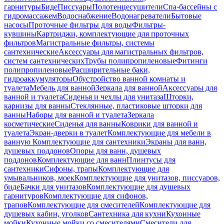
гарнитуры
Биде
Писсуары
Полотенцесушители
Спа-бассейны с
гидромассажем
Водоснабжение
Водонагреватели
Бытовые
насосы
Проточные фильтры для воды
Фильтры-
кувшины
Картриджи, комплектующие для проточных
фильтров
Магистральные фильтры, системы
сантехнические
Аксессуары для магистральных фильтров,
систем сантехнических
Трубы полипропиленовые
Фитинги
полипропиленовые
Расширительные баки,
гидроаккумуляторы
Обустройство ванной комнаты и
туалета
Мебель для ванной
Зеркала для ванной
Аксессуары для
ванной и туалета
Сиденья и чехлы для унитаза
Шторки,
карнизы для ванны
Стеклянные, пластиковые шторки для
ванны
Наборы для ванной и туалета
Зеркала
косметические
Сиденья для ванны
Коврики для ванной и
туалета
Экран-дверки в туалет
Комплектующие для мебели в
ванную
Комплектующие для сантехники
Экраны для ванн,
душевых поддонов
Опоры для ванн, душевых
поддонов
Комплектующие для ванн
Плинтусы для
сантехники
Сифоны, трапы
Комплектующие для
умывальников, моек
Комплектующие для унитазов, писсуаров,
биде
Бачки для унитазов
Комплектующие для душевых
гарнитуров
Комплектующие для сифонов,
трапов
Комплектующие для смесителей
Комплектующие для
душевых кабин, уголков
Сантехника для кухни
Кухонные
мойки
Кухонные мойки со смесителями
Смесители для