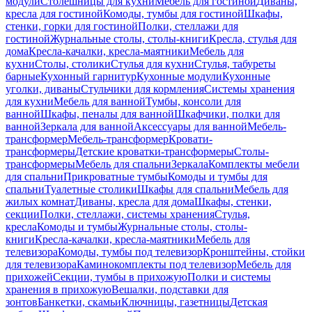
модули
Столешницы для кухни
Мебель для гостиной
Диваны,
кресла для гостиной
Комоды, тумбы для гостиной
Шкафы,
стенки, горки для гостиной
Полки, стеллажи для
гостиной
Журнальные столы, столы-книги
Кресла, стулья для
дома
Кресла-качалки, кресла-маятники
Мебель для
кухни
Столы, столики
Стулья для кухни
Стулья, табуреты
барные
Кухонный гарнитур
Кухонные модули
Кухонные
уголки, диваны
Стульчики для кормления
Системы хранения
для кухни
Мебель для ванной
Тумбы, консоли для
ванной
Шкафы, пеналы для ванной
Шкафчики, полки для
ванной
Зеркала для ванной
Аксессуары для ванной
Мебель-
трансформер
Мебель-трансформер
Кровати-
трансформеры
Детские кроватки-трансформеры
Столы-
трансформеры
Мебель для спальни
Зеркала
Комплекты мебели
для спальни
Прикроватные тумбы
Комоды и тумбы для
спальни
Туалетные столики
Шкафы для спальни
Мебель для
жилых комнат
Диваны, кресла для дома
Шкафы, стенки,
секции
Полки, стеллажи, системы хранения
Стулья,
кресла
Комоды и тумбы
Журнальные столы, столы-
книги
Кресла-качалки, кресла-маятники
Мебель для
телевизора
Комоды, тумбы под телевизор
Кронштейны, стойки
для телевизора
Каминокомплекты под телевизор
Мебель для
прихожей
Секции, тумбы в прихожую
Полки и системы
хранения в прихожую
Вешалки, подставки для
зонтов
Банкетки, скамьи
Ключницы, газетницы
Детская