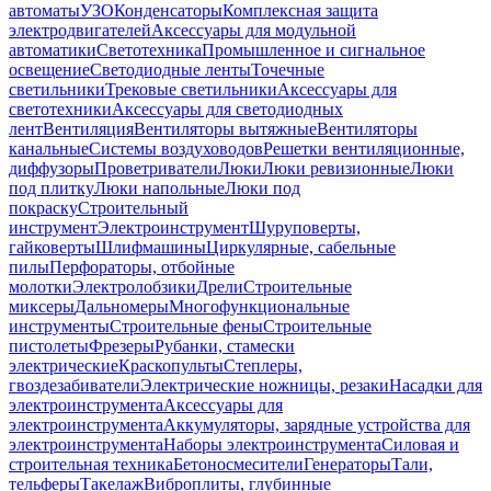
автоматы
УЗО
Конденсаторы
Комплексная защита
электродвигателей
Аксессуары для модульной
автоматики
Светотехника
Промышленное и сигнальное
освещение
Светодиодные ленты
Точечные
светильники
Трековые светильники
Аксессуары для
светотехники
Аксессуары для светодиодных
лент
Вентиляция
Вентиляторы вытяжные
Вентиляторы
канальные
Системы воздуховодов
Решетки вентиляционные,
диффузоры
Проветриватели
Люки
Люки ревизионные
Люки
под плитку
Люки напольные
Люки под
покраску
Строительный
инструмент
Электроинструмент
Шуруповерты,
гайковерты
Шлифмашины
Циркулярные, сабельные
пилы
Перфораторы, отбойные
молотки
Электролобзики
Дрели
Строительные
миксеры
Дальномеры
Многофункциональные
инструменты
Строительные фены
Строительные
пистолеты
Фрезеры
Рубанки, стамески
электрические
Краскопульты
Степлеры,
гвоздезабиватели
Электрические ножницы, резаки
Насадки для
электроинструмента
Аксессуары для
электроинструмента
Аккумуляторы, зарядные устройства для
электроинструмента
Наборы электроинструмента
Силовая и
строительная техника
Бетоносмесители
Генераторы
Тали,
тельферы
Такелаж
Виброплиты, глубинные