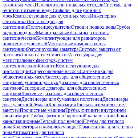
кухонных моек
Измельчители пищевых отходов
Системы для
очистки питьевой воды
Сифоны для кухонных
моек
Комплектующие для кухонных моек
Инженерная
сантехника
Инсталляции для
сантехники
Полотенцесушители
Отвод и подвод воды
Трубы
водопроводные
Магистральные фильтры, системы
сантехнические
Комплектующие для радиаторов,
полотенцесушителей
Монтажные комплекты для
сантехники
Регулирующая арматура
Системы защиты от
протечек
Люки сантехнические
Аксессуары для
магистральных фильтров, систем
сантехнических
Фитинги
Комплектующие для
инсталляций
Опрессовочные насосы
Сантехника для
общественных мест
Аксессуары для общественных
санузлов
Сушилки для рук
Дозаторы для общественных
санузлов
Сенсорные дозаторы для общественных
санузлов
Локтевые дозаторы для общественных
санузлов
Диспенсеры для бумажных полотенец
Диспенсеры
для туалетной бумаги
Канализация
Тросы сантехнические,
вантузы
Прочистные машины
Трубы, фитинги внутренней
канализации
Трубы, фитинги наружной канализации
Люки
канализационные
Теплый пол водяной
Трубы для теплого
пола
Коллекторы и комплектующие
Термостатика для теплого
пола
Автоматика для теплого
пола
Строительство
Строительные смеси и грунтовки
Клеевые