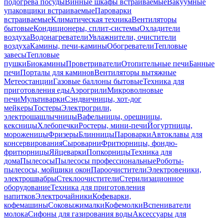
подогрева посуды
Винные шкафы встраиваемые
Вакуумные
упаковщики встраиваемые
Пароварки
встраиваемые
Климатическая техника
Вентиляторы
бытовые
Кондиционеры, сплит-системы
Охладители
воздуха
Водонагреватели
Увлажнители, очистители
воздуха
Камины, печи-камины
Обогреватели
Тепловые
завесы
Тепловые
пушки
Биокамины
Проветриватели
Отопительные печи
Банные
печи
Порталы для каминов
Вентиляторы вытяжные
Метеостанции
Газовые баллоны бытовые
Техника для
приготовления еды
Аэрогрили
Микроволновые
печи
Мультиварки
Сэндвичницы, хот-дог
мейкеры
Тостеры
Электрогрили,
электрошашлычницы
Вафельницы, орешницы,
кексницы
Хлебопечки
Ростеры, мини-печи
Йогуртницы,
мороженицы
Фризеры
Блинницы
Пароварки
Автоклавы для
консервирования
Сыроварни
Фритюрницы, фондю-
фритюрницы
Яйцеварки
Попкорницы
Техника для
дома
Пылесосы
Пылесосы профессиональные
Роботы-
пылесосы, мойщики окон
Пароочистители
Электровеники,
электрошвабры
Стеклоочистители
Стерилизационное
оборудование
Техника для приготовления
напитков
Электрочайники
Кофеварки,
кофемашины
Соковыжималки
Кофемолки
Вспениватели
молока
Сифоны для газирования воды
Аксессуары для