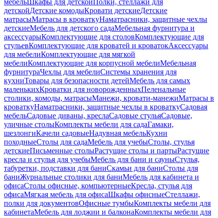
мебель
Шкафы для детской
Полки, стеллажи для
детской
Детские комоды
Кровати детские
Детские
матрасы
Матрасы в кроватку
Наматрасники, защитные чехлы
детские
Мебель для детского сада
Мебельная фурнитура и
аксессуары
Комплектующие для столов
Комплектующие для
стульев
Комплектующие для кроватей и кроваток
Аксессуары
для мебели
Комплектующие для мягкой
мебели
Комплектующие для корпусной мебели
Мебельная
фурнитура
Чехлы для мебели
Системы хранения для
кухни
Товары для безопасности детей
Мебель для самых
маленьких
Кроватки для новорожденных
Пеленальные
столики, комоды, матрасы
Манежи, кровати-манежи
Матрасы в
кроватку
Наматрасники, защитные чехлы в кроватку
Садовая
мебель
Садовые диваны, кресла
Садовые стулья
Садовые,
уличные столы
Комплекты мебели для сада
Гамаки,
шезлонги
Качели садовые
Надувная мебель
Кухни
походные
Столы для сада
Мебель для учебы
Столы, стулья
детские
Письменные столы
Растущие столы и парты
Растущие
кресла и стулья для учебы
Мебель для бани и сауны
Стулья,
табуретки, подставки для бани
Скамьи для бани
Столы для
бани
Журнальные столики для бани
Мебель для кабинета и
офиса
Столы офисные, компьютерные
Кресла, стулья для
офиса
Мягкая мебель для офиса
Шкафы офисные
Стеллажи,
полки для документов
Офисные тумбы
Комплекты мебели для
кабинета
Мебель для лоджии и балкона
Комплекты мебели для