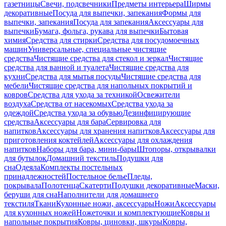
газетницы
Свечи, подсвечники
Предметы интерьера
Ширмы
декоративные
Посуда для выпечки, запекания
Формы для
выпечки, запекания
Посуда для запекания
Аксессуары для
выпечки
Бумага, фольга, рукава для выпечки
Бытовая
химия
Средства для стирки
Средства для посудомоечных
машин
Универсальные, специальные чистящие
средства
Чистящие средства для стекол и зеркал
Чистящие
средства для ванной и туалета
Чистящие средства для
кухни
Средства для мытья посуды
Чистящие средства для
мебели
Чистящие средства для напольных покрытий и
ковров
Средства для ухода за техникой
Освежители
воздуха
Средства от насекомых
Средства ухода за
одеждой
Средства ухода за обувью
Дезинфицирующие
средства
Аксессуары для бара
Сервировка для
напитков
Аксессуары для хранения напитков
Аксессуары для
приготовления коктейлей
Аксессуары для охлаждения
напитков
Наборы для бара, мини-бары
Штопоры, открывалки
для бутылок
Домашний текстиль
Подушки для
сна
Одеяла
Комплекты постельных
принадлежностей
Постельное белье
Пледы,
покрывала
Полотенца
Скатерти
Подушки декоративные
Маски,
беруши для сна
Наполнители для домашнего
текстиля
Ткани
Кухонные ножи, аксессуары
Ножи
Аксессуары
для кухонных ножей
Ножеточки и комплектующие
Ковры и
напольные покрытия
Ковры, циновки, шкуры
Ковры,