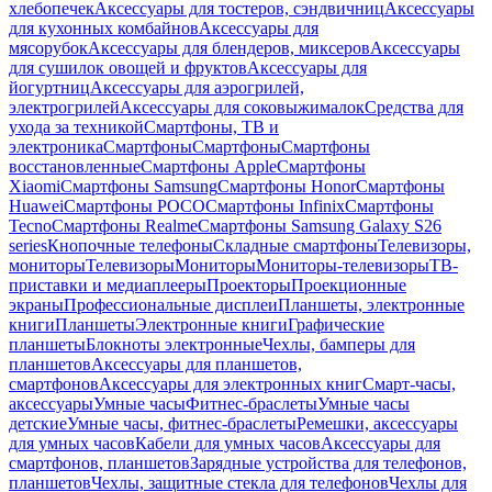
хлебопечек
Аксессуары для тостеров, сэндвичниц
Аксессуары
для кухонных комбайнов
Аксессуары для
мясорубок
Аксессуары для блендеров, миксеров
Аксессуары
для сушилок овощей и фруктов
Аксессуары для
йогуртниц
Аксессуары для аэрогрилей,
электрогрилей
Аксессуары для соковыжималок
Средства для
ухода за техникой
Смартфоны, ТВ и
электроника
Смартфоны
Смартфоны
Смартфоны
восстановленные
Смартфоны Apple
Смартфоны
Xiaomi
Смартфоны Samsung
Смартфоны Honor
Смартфоны
Huawei
Смартфоны POCO
Смартфоны Infinix
Смартфоны
Tecno
Смартфоны Realme
Смартфоны Samsung Galaxy S26
series
Кнопочные телефоны
Складные смартфоны
Телевизоры,
мониторы
Телевизоры
Мониторы
Мониторы-телевизоры
ТВ-
приставки и медиаплееры
Проекторы
Проекционные
экраны
Профессиональные дисплеи
Планшеты, электронные
книги
Планшеты
Электронные книги
Графические
планшеты
Блокноты электронные
Чехлы, бамперы для
планшетов
Аксессуары для планшетов,
смартфонов
Аксессуары для электронных книг
Смарт-часы,
аксессуары
Умные часы
Фитнес-браслеты
Умные часы
детские
Умные часы, фитнес-браслеты
Ремешки, аксессуары
для умных часов
Кабели для умных часов
Аксессуары для
смартфонов, планшетов
Зарядные устройства для телефонов,
планшетов
Чехлы, защитные стекла для телефонов
Чехлы для