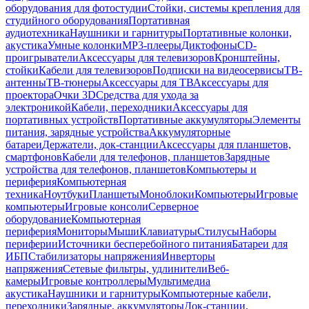
оборудования для фотостудии
Стойки, системы крепления для
студийного оборудования
Портативная
аудиотехника
Наушники и гарнитуры
Портативные колонки,
акустика
Умные колонки
MP3-плееры
Диктофоны
CD-
проигрыватели
Аксессуары для телевизоров
Кронштейны,
стойки
Кабели для телевизоров
Подписки на видеосервисы
ТВ-
антенны
ТВ-тюнеры
Аксессуары для ТВ
Аксессуары для
проектора
Очки 3D
Средства для ухода за
электроникой
Кабели, переходники
Аксессуары для
портативных устройств
Портативные аккумуляторы
Элементы
питания, зарядные устройства
Аккумуляторные
батареи
Держатели, док-станции
Аксессуары для планшетов,
смартфонов
Кабели для телефонов, планшетов
Зарядные
устройства для телефонов, планшетов
Компьютеры и
периферия
Компьютерная
техника
Ноутбуки
Планшеты
Моноблоки
Компьютеры
Игровые
компьютеры
Игровые консоли
Серверное
оборудование
Компьютерная
периферия
Мониторы
Мыши
Клавиатуры
Стилусы
Наборы
периферии
Источники бесперебойного питания
Батареи для
ИБП
Стабилизаторы напряжения
Инверторы
напряжения
Сетевые фильтры, удлинители
Веб-
камеры
Игровые контроллеры
Мультимедиа
акустика
Наушники и гарнитуры
Компьютерные кабели,
переходники
Зарядные, аккумуляторы
Док-станции,