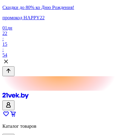
Скидки до 80% ко Дню Рождения!
промокод HAPPY22
01
дн
22
:
15
:
54
Каталог товаров