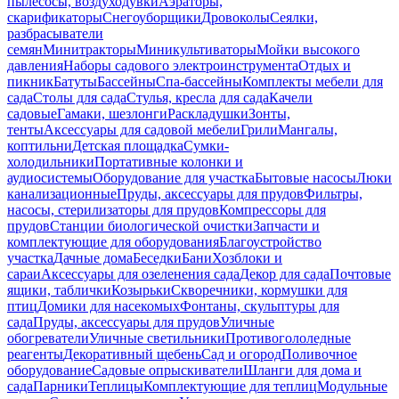
пылесосы, воздуходувки
Аэраторы,
скарификаторы
Снегоуборщики
Дровоколы
Сеялки,
разбрасыватели
семян
Минитракторы
Миникультиваторы
Мойки высокого
давления
Наборы садового электроинструмента
Отдых и
пикник
Батуты
Бассейны
Спа-бассейны
Комплекты мебели для
сада
Столы для сада
Стулья, кресла для сада
Качели
садовые
Гамаки, шезлонги
Раскладушки
Зонты,
тенты
Аксессуары для садовой мебели
Грили
Мангалы,
коптильни
Детская площадка
Сумки-
холодильники
Портативные колонки и
аудиосистемы
Оборудование для участка
Бытовые насосы
Люки
канализационные
Пруды, аксессуары для прудов
Фильтры,
насосы, стерилизаторы для прудов
Компрессоры для
прудов
Станции биологической очистки
Запчасти и
комплектующие для оборудования
Благоустройство
участка
Дачные дома
Беседки
Бани
Хозблоки и
сараи
Аксессуары для озеленения сада
Декор для сада
Почтовые
ящики, таблички
Козырьки
Скворечники, кормушки для
птиц
Домики для насекомых
Фонтаны, скульптуры для
сада
Пруды, аксессуары для прудов
Уличные
обогреватели
Уличные светильники
Противогололедные
реагенты
Декоративный щебень
Сад и огород
Поливочное
оборудование
Садовые опрыскиватели
Шланги для дома и
сада
Парники
Теплицы
Комплектующие для теплиц
Модульные