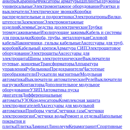
анкеры
Карабины
Фиксаторы арматуры
Шплинты
Пружины
универсальные
Электромонтажное оборудование
Розетки и
выключатели
Электрические звонки
Коробки
распределительные и подрозетники
Электропатроны
Вилки,
штепсели
Заземление
Электромонтажные
изделия
Клеммы
Средства диэлектрические
Трубки
термоусаживаемые
Изолирующие зажимы
Кабель и системы
для прокладки
Короба, трубы, металлорукав
Силовой
кабель
Наконечники, гильзы кабельные
Аксессуары для труб,
коробов
Кабельный крепеж
Арматура СИП
Электрощитовое
оборудование
Электрощиты
Аксессуары для
электрощита
Шины электротехнические
Выключатели
путевые, концевые
Трансформаторы
Аппаратура
управления
Рубильники
Предохранители
Частотные
преобразователи
Пускатели магнитные
Модульная
автоматика
Выключатели автоматические
Реле
Выключатели
нагрузки
Контакторы
Дополнительное модульное
оборудование
УЗИП
Автоматика пуска
двигателя
Дифференциальные
автоматы
УЗО
Конденсаторы
Комплексная защита
электродвигателей
Аксессуары для модульной
автоматики
Приборы учета
Счетчики газа
Счетчики
электроэнергии
Счетчики воды
Ремонт и отделка
Напольные
покрытия и
плитка
Плитка
Ламинат
Линолеум
Керамогранит
Спортивные