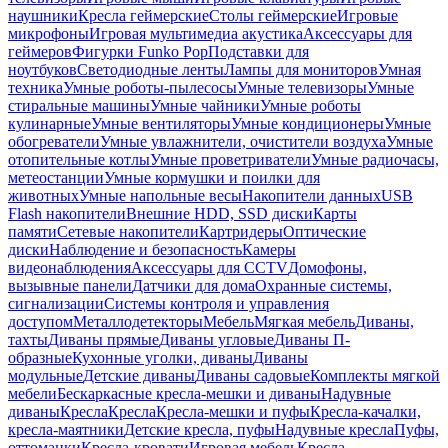
наушники
Кресла геймерские
Столы геймерские
Игровые
микрофоны
Игровая мультимедиа акустика
Аксессуары для
геймеров
Фигурки Funko Pop
Подставки для
ноутбуков
Светодиодные ленты
Лампы для мониторов
Умная
техника
Умные роботы-пылесосы
Умные телевизоры
Умные
стиральные машины
Умные чайники
Умные роботы
кулинарные
Умные вентиляторы
Умные кондиционеры
Умные
обогреватели
Умные увлажнители, очистители воздуха
Умные
отопительные котлы
Умные проветриватели
Умные радиочасы,
метеостанции
Умные кормушки и поилки для
животных
Умные напольные весы
Накопители данных
USB
Flash накопители
Внешние HDD, SSD диски
Карты
памяти
Сетевые накопители
Картридеры
Оптические
диски
Наблюдение и безопасность
Камеры
видеонаблюдения
Аксессуары для CCTV
Домофоны,
вызывные панели
Датчики для дома
Охранные системы,
сигнализации
Системы контроля и управления
доступом
Металлодетекторы
Мебель
Мягкая мебель
Диваны,
тахты
Диваны прямые
Диваны угловые
Диваны П-
образные
Кухонные уголки, диваны
Диваны
модульные
Детские диваны
Диваны садовые
Комплекты мягкой
мебели
Бескаркасные кресла-мешки и диваны
Надувные
диваны
Кресла
Кресла
Кресла-мешки и пуфы
Кресла-качалки,
кресла-маятники
Детские кресла, пуфы
Надувные кресла
Пуфы,
оттоманки
Кресла-кровати
Игровая мебель
Кресла