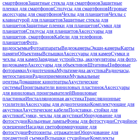
смартфонов
Защитные стекла для смартфонов
Защитные
пленки для смартфонов
Стилусы для смартфонов
Игровые
аксессуары для смартфонов
Чехлы для планшетов
Чехлы с
клавиатурой для планшетов
Защитные стекла для
планшетов
Защитные пленки для планшетов
Сумки для
планшетов
Стилусы для планшетов
Аксессуары для
планшетов, смартфонов
Кабели для телефонов,
планшетов
Фото,
видеосъемка
Фотоаппараты
Видеокамеры
Экшн-камеры
Карты
памяти
Объективы
Вспышки
Аксессуары для камер
Сумки и
чехлы для камер
Зарядные устройства, аккумуляторы для фото,
видеокамер
Аксессуары для объективов
Штативы
Цифровые
фоторамки
Аудиотехника
Мультимедиа акустика
Радиочасы,
метеостанции
Радиоприемники
Музыкальные
центры
Домашние кинотеатры
Акустические
системы
Проигрыватели виниловых пластинок
Аксессуары
для виниловых проигрывателей
Виниловые
пластинки
Инсталляционная акустика
Трансляционные
усилители
Аксессуары для аудиотехники
Комплектующие для
акустики
Акустические кабели
Подставки, стойки для
акустики
Сумки, чехлы для акустики
Оборудование для
фотостудии
Кольцевые лампы
Фоны для фотостудии
Студийное
освещение
Насадки светоформирующие для
фотостудии
Фотозонты, отражатели
Оборудование для
предметной съемки
Вспышки студийные
Комплекты