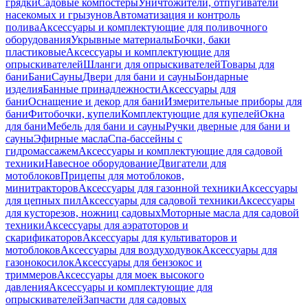
грядки
Садовые компостеры
Уничтожители, отпугиватели
насекомых и грызунов
Автоматизация и контроль
полива
Аксессуары и комплектующие для поливочного
оборудования
Укрывные материалы
Бочки, баки
пластиковые
Аксессуары и комплектующие для
опрыскивателей
Шланги для опрыскивателей
Товары для
бани
Бани
Сауны
Двери для бани и сауны
Бондарные
изделия
Банные принадлежности
Аксессуары для
бани
Оснащение и декор для бани
Измерительные приборы для
бани
Фитобочки, купели
Комплектующие для купелей
Окна
для бани
Мебель для бани и сауны
Ручки дверные для бани и
сауны
Эфирные масла
Спа-бассейны с
гидромассажем
Аксессуары и комплектующие для садовой
техники
Навесное оборудование
Двигатели для
мотоблоков
Прицепы для мотоблоков,
минитракторов
Аксессуары для газонной техники
Аксессуары
для цепных пил
Аксессуары для садовой техники
Аксессуары
для кусторезов, ножниц садовых
Моторные масла для садовой
техники
Аксессуары для аэратоторов и
скарификаторов
Аксессуары для культиваторов и
мотоблоков
Аксессуары для воздуходувок
Аксессуары для
газонокосилок
Аксессуары для бензокос и
триммеров
Аксессуары для моек высокого
давления
Аксессуары и комплектующие для
опрыскивателей
Запчасти для садовых