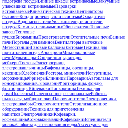
подогрева посуды
Винные шкафы встраиваемые
Вакуумные
упаковщики встраиваемые
Пароварки
встраиваемые
Климатическая техника
Вентиляторы
бытовые
Кондиционеры, сплит-системы
Охладители
воздуха
Водонагреватели
Увлажнители, очистители
воздуха
Камины, печи-камины
Обогреватели
Тепловые
завесы
Тепловые
пушки
Биокамины
Проветриватели
Отопительные печи
Банные
печи
Порталы для каминов
Вентиляторы вытяжные
Метеостанции
Газовые баллоны бытовые
Техника для
приготовления еды
Аэрогрили
Микроволновые
печи
Мультиварки
Сэндвичницы, хот-дог
мейкеры
Тостеры
Электрогрили,
электрошашлычницы
Вафельницы, орешницы,
кексницы
Хлебопечки
Ростеры, мини-печи
Йогуртницы,
мороженицы
Фризеры
Блинницы
Пароварки
Автоклавы для
консервирования
Сыроварни
Фритюрницы, фондю-
фритюрницы
Яйцеварки
Попкорницы
Техника для
дома
Пылесосы
Пылесосы профессиональные
Роботы-
пылесосы, мойщики окон
Пароочистители
Электровеники,
электрошвабры
Стеклоочистители
Стерилизационное
оборудование
Техника для приготовления
напитков
Электрочайники
Кофеварки,
кофемашины
Соковыжималки
Кофемолки
Вспениватели
молока
Сифоны для газирования воды
Аксессуары для