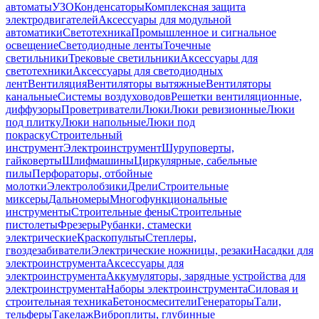
автоматы
УЗО
Конденсаторы
Комплексная защита
электродвигателей
Аксессуары для модульной
автоматики
Светотехника
Промышленное и сигнальное
освещение
Светодиодные ленты
Точечные
светильники
Трековые светильники
Аксессуары для
светотехники
Аксессуары для светодиодных
лент
Вентиляция
Вентиляторы вытяжные
Вентиляторы
канальные
Системы воздуховодов
Решетки вентиляционные,
диффузоры
Проветриватели
Люки
Люки ревизионные
Люки
под плитку
Люки напольные
Люки под
покраску
Строительный
инструмент
Электроинструмент
Шуруповерты,
гайковерты
Шлифмашины
Циркулярные, сабельные
пилы
Перфораторы, отбойные
молотки
Электролобзики
Дрели
Строительные
миксеры
Дальномеры
Многофункциональные
инструменты
Строительные фены
Строительные
пистолеты
Фрезеры
Рубанки, стамески
электрические
Краскопульты
Степлеры,
гвоздезабиватели
Электрические ножницы, резаки
Насадки для
электроинструмента
Аксессуары для
электроинструмента
Аккумуляторы, зарядные устройства для
электроинструмента
Наборы электроинструмента
Силовая и
строительная техника
Бетоносмесители
Генераторы
Тали,
тельферы
Такелаж
Виброплиты, глубинные