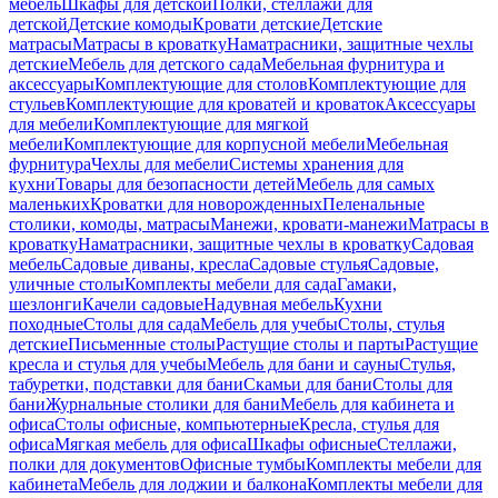
мебель
Шкафы для детской
Полки, стеллажи для
детской
Детские комоды
Кровати детские
Детские
матрасы
Матрасы в кроватку
Наматрасники, защитные чехлы
детские
Мебель для детского сада
Мебельная фурнитура и
аксессуары
Комплектующие для столов
Комплектующие для
стульев
Комплектующие для кроватей и кроваток
Аксессуары
для мебели
Комплектующие для мягкой
мебели
Комплектующие для корпусной мебели
Мебельная
фурнитура
Чехлы для мебели
Системы хранения для
кухни
Товары для безопасности детей
Мебель для самых
маленьких
Кроватки для новорожденных
Пеленальные
столики, комоды, матрасы
Манежи, кровати-манежи
Матрасы в
кроватку
Наматрасники, защитные чехлы в кроватку
Садовая
мебель
Садовые диваны, кресла
Садовые стулья
Садовые,
уличные столы
Комплекты мебели для сада
Гамаки,
шезлонги
Качели садовые
Надувная мебель
Кухни
походные
Столы для сада
Мебель для учебы
Столы, стулья
детские
Письменные столы
Растущие столы и парты
Растущие
кресла и стулья для учебы
Мебель для бани и сауны
Стулья,
табуретки, подставки для бани
Скамьи для бани
Столы для
бани
Журнальные столики для бани
Мебель для кабинета и
офиса
Столы офисные, компьютерные
Кресла, стулья для
офиса
Мягкая мебель для офиса
Шкафы офисные
Стеллажи,
полки для документов
Офисные тумбы
Комплекты мебели для
кабинета
Мебель для лоджии и балкона
Комплекты мебели для