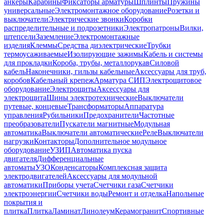
анкеры
Карабины
Фиксаторы арматуры
Шплинты
Пружины
универсальные
Электромонтажное оборудование
Розетки и
выключатели
Электрические звонки
Коробки
распределительные и подрозетники
Электропатроны
Вилки,
штепсели
Заземление
Электромонтажные
изделия
Клеммы
Средства диэлектрические
Трубки
термоусаживаемые
Изолирующие зажимы
Кабель и системы
для прокладки
Короба, трубы, металлорукав
Силовой
кабель
Наконечники, гильзы кабельные
Аксессуары для труб,
коробов
Кабельный крепеж
Арматура СИП
Электрощитовое
оборудование
Электрощиты
Аксессуары для
электрощита
Шины электротехнические
Выключатели
путевые, концевые
Трансформаторы
Аппаратура
управления
Рубильники
Предохранители
Частотные
преобразователи
Пускатели магнитные
Модульная
автоматика
Выключатели автоматические
Реле
Выключатели
нагрузки
Контакторы
Дополнительное модульное
оборудование
УЗИП
Автоматика пуска
двигателя
Дифференциальные
автоматы
УЗО
Конденсаторы
Комплексная защита
электродвигателей
Аксессуары для модульной
автоматики
Приборы учета
Счетчики газа
Счетчики
электроэнергии
Счетчики воды
Ремонт и отделка
Напольные
покрытия и
плитка
Плитка
Ламинат
Линолеум
Керамогранит
Спортивные