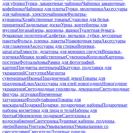
для уборки
Турки, заварочные чайники
Чайники заварочные,
кофейники
Чайники для плиты
Турки, молочники
Аксессуары
для чайников, электрочайников
Фильтры-
кувшины
Хозяйственные товары
Сушилки для белья,
прищепки
Гладильные доски
Урны, контейнеры для
мусора
Органайзеры, корзины, ящики
Туалетная бумага,
бумажные полотенца
Салфетки, мочалки, губки, мусорные
пакеты
Фольга, пленка, пакеты
Упаковочная тара
Аксессуары
для глажения
Аксессуары для стирки
Веревки,
шпагаты
Емкости, дозаторы для моющих средств
Вешалки-
плечики
Мешки хозяйственные
Сувениры
Копилки
Картины,
постеры
Фотоальбомы
Рамки для фотографий,
картин
Предметы интерьера
Шкатулки, подставки для
украшений
Статуэтки
Магниты
сувенирные
Иконы
Праздничный декор
Товары для
праздника
Елки
Аксессуары для елей новогодних
Новогодние
украшения
Светодиодные гирлянды, декорации
Светодиодные
фигуры, игрушки
Временные
татуировки
Фотобутафория
Товары для
маскарада
Подарки
Подарки, подарочные наборы
Подарочные
наборы косметики для лица и тела
Наборы для
бритья
Оформление подарков
Сантехника и
водоснабжение
Сантехника
Душевые кабины, поддоны,
двери
Ванны
Унитазы
Умывальники
Умывальники со
смесителями
Смесители
Душевые панели,