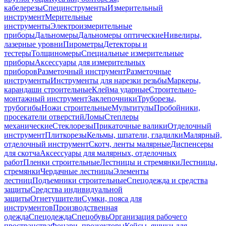
кабелерезы
Специнструменты
Измерительный
инструмент
Мерительные
инструменты
Электроизмерительные
приборы
Дальномеры
Дальномеры оптические
Нивелиры,
лазерные уровни
Пирометры
Детекторы и
тестеры
Толщиномеры
Специальные измерительные
приборы
Аксессуары для измерительных
приборов
Разметочный инструмент
Разметочные
инструменты
Инструменты для нарезки резьбы
Маркеры,
карандаши строительные
Клейма ударные
Строительно-
монтажный инструмент
Заклепочники
Труборезы,
трубогибы
Ножи строительные
Мультитулы
Пробойники,
просекатели отверстий
Ломы
Степлеры
механические
Стеклорезы
Прикаточные валики
Отделочный
инструмент
Плиткорезы
Кельмы, шпатели, гладилки
Малярный,
отделочный инструмент
Скотч, ленты малярные
Диспенсеры
для скотча
Аксессуары для малярных, отделочных
работ
Пленки строительные
Лестницы и стремянки
Лестницы,
стремянки
Чердачные лестницы
Элементы
лестниц
Подъемники строительные
Спецодежда и средства
защиты
Средства индивидуальной
защиты
Огнетушители
Сумки, пояса для
инструментов
Производственная
одежда
Спецодежда
Спецобувь
Организация рабочего
пространства
Фонари, прожекторы
Кейсы, ящики для