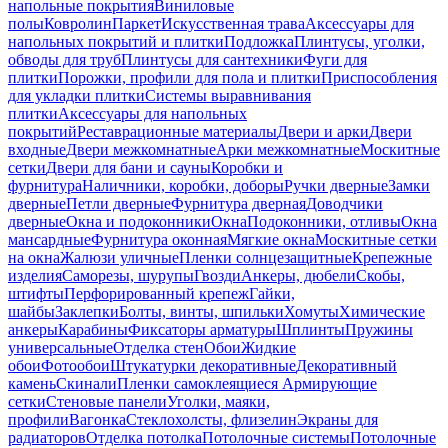
напольные покрытия
Виниловые
полы
Ковролин
Паркет
Искусственная трава
Аксессуары для
напольных покрытий и плитки
Подложка
Плинтусы, уголки,
обводы для труб
Плинтусы для сантехники
Фуги для
плитки
Порожки, профили для пола и плитки
Приспособления
для укладки плитки
Системы выравнивания
плитки
Аксессуары для напольных
покрытий
Реставрационные материалы
Двери и арки
Двери
входные
Двери межкомнатные
Арки межкомнатные
Москитные
сетки
Двери для бани и сауны
Коробки и
фурнитура
Наличники, коробки, доборы
Ручки дверные
Замки
дверные
Петли дверные
Фурнитура дверная
Доводчики
дверные
Окна и подоконники
Окна
Подоконники, отливы
Окна
мансардные
Фурнитура оконная
Мягкие окна
Москитные сетки
на окна
Жалюзи уличные
Пленки солнцезащитные
Крепежные
изделия
Саморезы, шурупы
Гвозди
Анкеры, дюбели
Скобы,
штифты
Перфорированный крепеж
Гайки,
шайбы
Заклепки
Болты, винты, шпильки
Хомуты
Химические
анкеры
Карабины
Фиксаторы арматуры
Шплинты
Пружины
универсальные
Отделка стен
Обои
Жидкие
обои
Фотообои
Штукатурки декоративные
Декоративный
камень
Скинали
Пленки самоклеящиеся
Армирующие
сетки
Стеновые панели
Уголки, маяки,
профили
Вагонка
Стеклохолсты, флизелин
Экраны для
радиаторов
Отделка потолка
Потолочные системы
Потолочные