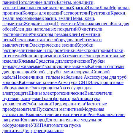
панели
Потолочные плиты
Багеты, молдинги,
уголки
Лакокрасочные материалы
Краски
Эмали
Лаки
Морилки,
пропитки
Колеры для краски
Растворители
Грунтовки
Краски,
эмали аэрозольные
Краски, эмали
Пены, клеи,
герметики
Жидкие гвозди
Герметики
Монтажная пена
Клеи для
обоев
Клеи для напольных покрытий
Очистители,
растворители
Фиксаторы резьбы
Клеи
Герметики,
пены
Электромонтажное оборудование
Розетки и
выключатели
Электрические звонки
Коробки
распределительные и подрозетники
Электропатроны
Вилки,
штепсели
Молниеприемники
Заземление
Электромонтажные
изделия
Клеммы
Средства диэлектрические
Трубки
термоусаживаемые
Изолирующие зажимы
Кабель и системы
для прокладки
Короба, трубы, металлорукав
Силовой
кабель
Наконечники, гильзы кабельные
Аксессуары для труб,
коробов
Кабельный крепеж
Арматура СИП
Электрощитовое
оборудование
Электрощиты
Аксессуары для
электрощита
Шины электротехнические
Выключатели
путевые, концевые
Трансформаторы
Аппаратура
управления
Рубильники
Предохранители
Частотные
преобразователи
Пускатели магнитные
Модульная
автоматика
Выключатели автоматические
Реле
Выключатели
нагрузки
Контакторы
Дополнительное модульное
оборудование
УЗИП
Автоматика пуска
двигателя
Дифференциальные