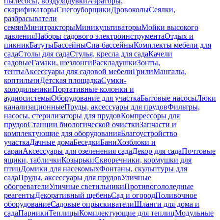
пылесосы, воздуходувки
Аэраторы,
скарификаторы
Снегоуборщики
Дровоколы
Сеялки,
разбрасыватели
семян
Минитракторы
Миникультиваторы
Мойки высокого
давления
Наборы садового электроинструмента
Отдых и
пикник
Батуты
Бассейны
Спа-бассейны
Комплекты мебели для
сада
Столы для сада
Стулья, кресла для сада
Качели
садовые
Гамаки, шезлонги
Раскладушки
Зонты,
тенты
Аксессуары для садовой мебели
Грили
Мангалы,
коптильни
Детская площадка
Сумки-
холодильники
Портативные колонки и
аудиосистемы
Оборудование для участка
Бытовые насосы
Люки
канализационные
Пруды, аксессуары для прудов
Фильтры,
насосы, стерилизаторы для прудов
Компрессоры для
прудов
Станции биологической очистки
Запчасти и
комплектующие для оборудования
Благоустройство
участка
Дачные дома
Беседки
Бани
Хозблоки и
сараи
Аксессуары для озеленения сада
Декор для сада
Почтовые
ящики, таблички
Козырьки
Скворечники, кормушки для
птиц
Домики для насекомых
Фонтаны, скульптуры для
сада
Пруды, аксессуары для прудов
Уличные
обогреватели
Уличные светильники
Противогололедные
реагенты
Декоративный щебень
Сад и огород
Поливочное
оборудование
Садовые опрыскиватели
Шланги для дома и
сада
Парники
Теплицы
Комплектующие для теплиц
Модульные