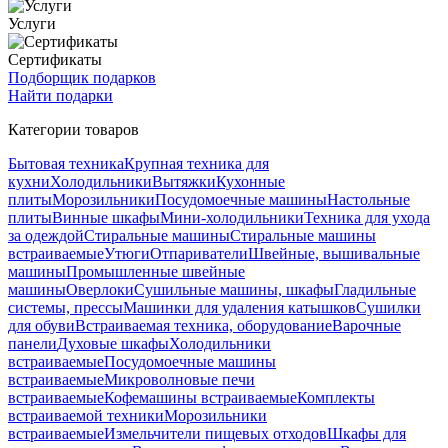
Услуги
Сертификаты
Подборщик подарков
Найти подарки
Категории товаров
Бытовая техника
Крупная техника для
кухни
Холодильники
Вытяжки
Кухонные
плиты
Морозильники
Посудомоечные машины
Настольные
плиты
Винные шкафы
Мини-холодильники
Техника для ухода
за одеждой
Стиральные машины
Стиральные машины
встраиваемые
Утюги
Отпариватели
Швейные, вышивальные
машины
Промышленные швейные
машины
Оверлоки
Сушильные машины, шкафы
Гладильные
системы, прессы
Машинки для удаления катышков
Сушилки
для обуви
Встраиваемая техника, оборудование
Варочные
панели
Духовые шкафы
Холодильники
встраиваемые
Посудомоечные машины
встраиваемые
Микроволновые печи
встраиваемые
Кофемашины встраиваемые
Комплекты
встраиваемой техники
Морозильники
встраиваемые
Измельчители пищевых отходов
Шкафы для