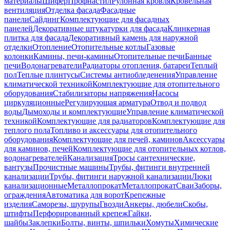
материалы
Шифер
Профнастил
Рулонная кровля
Кровельная
вентиляция
Отделка фасада
Фасадные
панели
Сайдинг
Комплектующие для фасадных
панелей
Декоративные штукатурки для фасада
Клинкерная
плитка для фасада
Декоративный камень для наружной
отделки
Отопление
Отопительные котлы
Газовые
колонки
Камины, печи-камины
Отопительные печи
Банные
печи
Водонагреватели
Радиаторы отопления, батареи
Теплый
пол
Теплые плинтусы
Системы антиобледенения
Управление
климатической техникой
Комплектующие для отопительного
оборудования
Стабилизаторы напряжения
Насосы
циркуляционные
Регулирующая арматура
Отвод и подвод
воды
Дымоходы и комплектующие
Управление климатической
техникой
Комплектующие для радиаторов
Комплектующие для
теплого пола
Топливо и аксессуары для отопительного
оборудования
Комплектующие для печей, каминов
Аксессуары
для каминов, печей
Комплектующие для отопительных котлов,
водонагревателей
Канализация
Тросы сантехнические,
вантузы
Прочистные машины
Трубы, фитинги внутренней
канализации
Трубы, фитинги наружной канализации
Люки
канализационные
Металлопрокат
Металлопрокат
Сваи
Заборы,
ограждения
Автоматика для ворот
Крепежные
изделия
Саморезы, шурупы
Гвозди
Анкеры, дюбели
Скобы,
штифты
Перфорированный крепеж
Гайки,
шайбы
Заклепки
Болты, винты, шпильки
Хомуты
Химические