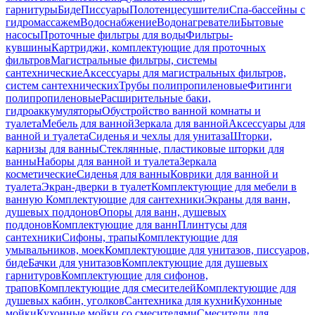
гарнитуры
Биде
Писсуары
Полотенцесушители
Спа-бассейны с
гидромассажем
Водоснабжение
Водонагреватели
Бытовые
насосы
Проточные фильтры для воды
Фильтры-
кувшины
Картриджи, комплектующие для проточных
фильтров
Магистральные фильтры, системы
сантехнические
Аксессуары для магистральных фильтров,
систем сантехнических
Трубы полипропиленовые
Фитинги
полипропиленовые
Расширительные баки,
гидроаккумуляторы
Обустройство ванной комнаты и
туалета
Мебель для ванной
Зеркала для ванной
Аксессуары для
ванной и туалета
Сиденья и чехлы для унитаза
Шторки,
карнизы для ванны
Стеклянные, пластиковые шторки для
ванны
Наборы для ванной и туалета
Зеркала
косметические
Сиденья для ванны
Коврики для ванной и
туалета
Экран-дверки в туалет
Комплектующие для мебели в
ванную
Комплектующие для сантехники
Экраны для ванн,
душевых поддонов
Опоры для ванн, душевых
поддонов
Комплектующие для ванн
Плинтусы для
сантехники
Сифоны, трапы
Комплектующие для
умывальников, моек
Комплектующие для унитазов, писсуаров,
биде
Бачки для унитазов
Комплектующие для душевых
гарнитуров
Комплектующие для сифонов,
трапов
Комплектующие для смесителей
Комплектующие для
душевых кабин, уголков
Сантехника для кухни
Кухонные
мойки
Кухонные мойки со смесителями
Смесители для