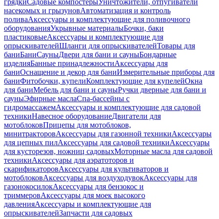
грядки
Садовые компостеры
Уничтожители, отпугиватели
насекомых и грызунов
Автоматизация и контроль
полива
Аксессуары и комплектующие для поливочного
оборудования
Укрывные материалы
Бочки, баки
пластиковые
Аксессуары и комплектующие для
опрыскивателей
Шланги для опрыскивателей
Товары для
бани
Бани
Сауны
Двери для бани и сауны
Бондарные
изделия
Банные принадлежности
Аксессуары для
бани
Оснащение и декор для бани
Измерительные приборы для
бани
Фитобочки, купели
Комплектующие для купелей
Окна
для бани
Мебель для бани и сауны
Ручки дверные для бани и
сауны
Эфирные масла
Спа-бассейны с
гидромассажем
Аксессуары и комплектующие для садовой
техники
Навесное оборудование
Двигатели для
мотоблоков
Прицепы для мотоблоков,
минитракторов
Аксессуары для газонной техники
Аксессуары
для цепных пил
Аксессуары для садовой техники
Аксессуары
для кусторезов, ножниц садовых
Моторные масла для садовой
техники
Аксессуары для аэратоторов и
скарификаторов
Аксессуары для культиваторов и
мотоблоков
Аксессуары для воздуходувок
Аксессуары для
газонокосилок
Аксессуары для бензокос и
триммеров
Аксессуары для моек высокого
давления
Аксессуары и комплектующие для
опрыскивателей
Запчасти для садовых