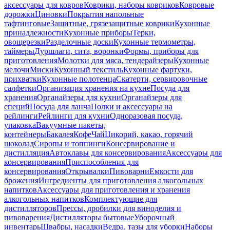
аксессуары для ковров
Коврики, наборы ковриков
Ковровые
дорожки
Циновки
Покрытия напольные
тафтинговые
Защитные, грязезащитные коврики
Кухонные
принадлежности
Кухонные приборы
Терки,
овощерезки
Разделочные доски
Кухонные термометры,
таймеры
Дуршлаги, сита, воронки
Формы, приборы для
приготовления
Молотки для мяса, тендерайзеры
Кухонные
мелочи
Миски
Кухонный текстиль
Кухонные фартуки,
прихватки
Кухонные полотенца
Скатерти, сервировочные
салфетки
Организация хранения на кухне
Посуда для
хранения
Органайзеры для кухни
Органайзеры для
специй
Посуда для ланча
Полки и аксессуары на
рейлинги
Рейлинги для кухни
Одноразовая посуда,
упаковка
Вакуумные пакеты,
контейнеры
Бакалея
Кофе
Чай
Цикорий, какао, горячий
шоколад
Сиропы и топпинги
Консервирование и
дистилляция
Автоклавы для консервирования
Аксессуары для
консервирования
Приспособления для
консервирования
Открывалки
Пивоварни
Емкости для
брожения
Ингредиенты для приготовления алкогольных
напитков
Аксессуары для приготовления и хранения
алкогольных напитков
Комплектующие для
дистилляторов
Прессы, дробилки для виноделия и
пивоварения
Дистилляторы бытовые
Уборочный
инвентарь
Швабры, насадки
Ведра, тазы для уборки
Наборы