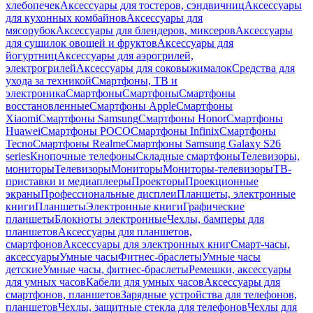
хлебопечек
Аксессуары для тостеров, сэндвичниц
Аксессуары
для кухонных комбайнов
Аксессуары для
мясорубок
Аксессуары для блендеров, миксеров
Аксессуары
для сушилок овощей и фруктов
Аксессуары для
йогуртниц
Аксессуары для аэрогрилей,
электрогрилей
Аксессуары для соковыжималок
Средства для
ухода за техникой
Смартфоны, ТВ и
электроника
Смартфоны
Смартфоны
Смартфоны
восстановленные
Смартфоны Apple
Смартфоны
Xiaomi
Смартфоны Samsung
Смартфоны Honor
Смартфоны
Huawei
Смартфоны POCO
Смартфоны Infinix
Смартфоны
Tecno
Смартфоны Realme
Смартфоны Samsung Galaxy S26
series
Кнопочные телефоны
Складные смартфоны
Телевизоры,
мониторы
Телевизоры
Мониторы
Мониторы-телевизоры
ТВ-
приставки и медиаплееры
Проекторы
Проекционные
экраны
Профессиональные дисплеи
Планшеты, электронные
книги
Планшеты
Электронные книги
Графические
планшеты
Блокноты электронные
Чехлы, бамперы для
планшетов
Аксессуары для планшетов,
смартфонов
Аксессуары для электронных книг
Смарт-часы,
аксессуары
Умные часы
Фитнес-браслеты
Умные часы
детские
Умные часы, фитнес-браслеты
Ремешки, аксессуары
для умных часов
Кабели для умных часов
Аксессуары для
смартфонов, планшетов
Зарядные устройства для телефонов,
планшетов
Чехлы, защитные стекла для телефонов
Чехлы для