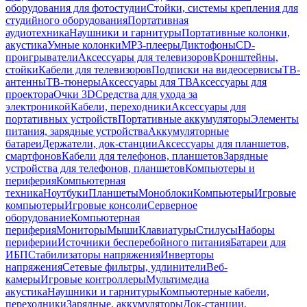
оборудования для фотостудии
Стойки, системы крепления для
студийного оборудования
Портативная
аудиотехника
Наушники и гарнитуры
Портативные колонки,
акустика
Умные колонки
MP3-плееры
Диктофоны
CD-
проигрыватели
Аксессуары для телевизоров
Кронштейны,
стойки
Кабели для телевизоров
Подписки на видеосервисы
ТВ-
антенны
ТВ-тюнеры
Аксессуары для ТВ
Аксессуары для
проектора
Очки 3D
Средства для ухода за
электроникой
Кабели, переходники
Аксессуары для
портативных устройств
Портативные аккумуляторы
Элементы
питания, зарядные устройства
Аккумуляторные
батареи
Держатели, док-станции
Аксессуары для планшетов,
смартфонов
Кабели для телефонов, планшетов
Зарядные
устройства для телефонов, планшетов
Компьютеры и
периферия
Компьютерная
техника
Ноутбуки
Планшеты
Моноблоки
Компьютеры
Игровые
компьютеры
Игровые консоли
Серверное
оборудование
Компьютерная
периферия
Мониторы
Мыши
Клавиатуры
Стилусы
Наборы
периферии
Источники бесперебойного питания
Батареи для
ИБП
Стабилизаторы напряжения
Инверторы
напряжения
Сетевые фильтры, удлинители
Веб-
камеры
Игровые контроллеры
Мультимедиа
акустика
Наушники и гарнитуры
Компьютерные кабели,
переходники
Зарядные, аккумуляторы
Док-станции,