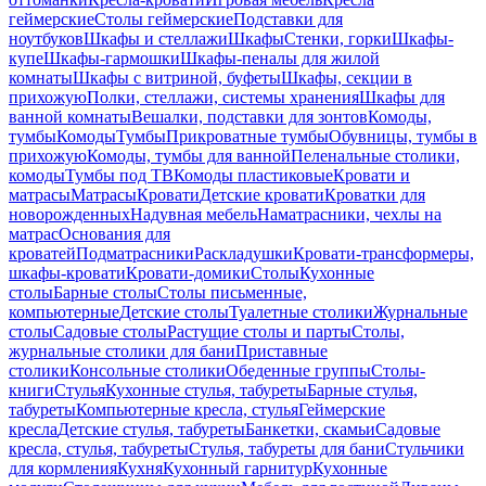
геймерские
Столы геймерские
Подставки для
ноутбуков
Шкафы и стеллажи
Шкафы
Стенки, горки
Шкафы-
купе
Шкафы-гармошки
Шкафы-пеналы для жилой
комнаты
Шкафы с витриной, буфеты
Шкафы, секции в
прихожую
Полки, стеллажи, системы хранения
Шкафы для
ванной комнаты
Вешалки, подставки для зонтов
Комоды,
тумбы
Комоды
Тумбы
Прикроватные тумбы
Обувницы, тумбы в
прихожую
Комоды, тумбы для ванной
Пеленальные столики,
комоды
Тумбы под ТВ
Комоды пластиковые
Кровати и
матрасы
Матрасы
Кровати
Детские кровати
Кроватки для
новорожденных
Надувная мебель
Наматрасники, чехлы на
матрас
Основания для
кроватей
Подматрасники
Раскладушки
Кровати-трансформеры,
шкафы-кровати
Кровати-домики
Столы
Кухонные
столы
Барные столы
Столы письменные,
компьютерные
Детские столы
Туалетные столики
Журнальные
столы
Садовые столы
Растущие столы и парты
Столы,
журнальные столики для бани
Приставные
столики
Консольные столики
Обеденные группы
Столы-
книги
Стулья
Кухонные стулья, табуреты
Барные стулья,
табуреты
Компьютерные кресла, стулья
Геймерские
кресла
Детские стулья, табуреты
Банкетки, скамьи
Садовые
кресла, стулья, табуреты
Стулья, табуреты для бани
Стульчики
для кормления
Кухня
Кухонный гарнитур
Кухонные