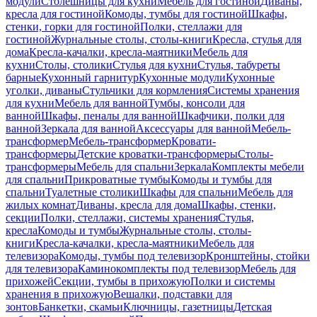
модули
Столешницы для кухни
Мебель для гостиной
Диваны,
кресла для гостиной
Комоды, тумбы для гостиной
Шкафы,
стенки, горки для гостиной
Полки, стеллажи для
гостиной
Журнальные столы, столы-книги
Кресла, стулья для
дома
Кресла-качалки, кресла-маятники
Мебель для
кухни
Столы, столики
Стулья для кухни
Стулья, табуреты
барные
Кухонный гарнитур
Кухонные модули
Кухонные
уголки, диваны
Стульчики для кормления
Системы хранения
для кухни
Мебель для ванной
Тумбы, консоли для
ванной
Шкафы, пеналы для ванной
Шкафчики, полки для
ванной
Зеркала для ванной
Аксессуары для ванной
Мебель-
трансформер
Мебель-трансформер
Кровати-
трансформеры
Детские кроватки-трансформеры
Столы-
трансформеры
Мебель для спальни
Зеркала
Комплекты мебели
для спальни
Прикроватные тумбы
Комоды и тумбы для
спальни
Туалетные столики
Шкафы для спальни
Мебель для
жилых комнат
Диваны, кресла для дома
Шкафы, стенки,
секции
Полки, стеллажи, системы хранения
Стулья,
кресла
Комоды и тумбы
Журнальные столы, столы-
книги
Кресла-качалки, кресла-маятники
Мебель для
телевизора
Комоды, тумбы под телевизор
Кронштейны, стойки
для телевизора
Каминокомплекты под телевизор
Мебель для
прихожей
Секции, тумбы в прихожую
Полки и системы
хранения в прихожую
Вешалки, подставки для
зонтов
Банкетки, скамьи
Ключницы, газетницы
Детская