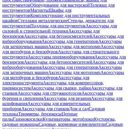
инструментов
Оборудование для мастерской
Тележки для
инструментов
Магниты
Шкафы для
инструментов
Комплектующие для инструментальных
шкафов
Стеллажи металлические
Стенды, держатели для
инструментов
Поддоны для инструментов
Аксессуары для
силовой и строительной техники
Аксессуары для
бензорезов
Аксессуары для бетоносмесителей
Аксессуары для
виброоборудования
Аксессуары для генераторов
Аксессуары
для затирочных машин
Аксессуары для мотопомп
Аксессуары
для мотобуров и бензобуров
Аксессуары для строительного
инструмента
Аксессуары пневмооборудования
Аксессуары для
бензорезов
Аксессуары для бетоносмесителей
Аксессуары для
виброоборудования
Аксессуары для генераторов
Аксессуары
для затирочных машин
Аксессуары для мотопомп
Аксессуары
для мотобуров и бензобуров
Аксессуары для
электроинструмента
Аксессуары для компрессоров,
пневмосистем
Аксессуары для сварки, пайки
Аксессуары для
станков
Аксессуары для стружкоотсосов
Аксессуары для
бурения и сверления
Аксессуары для резания
Аксессуары для
шлифования
Аксессуары для измерительных
приборов
Аксессуары для станков
Дом и сад
Садовая
техника
Триммеры, бензокосы
Цепные
пилы
Газонокосилки
Культиваторы, мотоблоки
Кусторезы,
садовые ножницы
Садовые, кормовые измельчители
Садовые