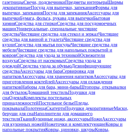
газетницы
Свечи, подсвечники
Предметы интерьера
Ширмы
декоративные
Посуда для выпечки, запекания
Формы для
выпечки, запекания
Посуда для запекания
Аксессуары для
выпечки
Бумага, фольга, рукава для выпечки
Бытовая
химия
Средства для стирки
Средства для посудомоечных
машин
Универсальные, специальные чистящие
средства
Чистящие средства для стекол и зеркал
Чистящие
средства для ванной и туалета
Чистящие средства для
кухни
Средства для мытья посуды
Чистящие средства для
мебели
Чистящие средства для напольных покрытий и
ковров
Средства для ухода за техникой
Освежители
воздуха
Средства от насекомых
Средства ухода за
одеждой
Средства ухода за обувью
Дезинфицирующие
средства
Аксессуары для бара
Сервировка для
напитков
Аксессуары для хранения напитков
Аксессуары для
приготовления коктейлей
Аксессуары для охлаждения
напитков
Наборы для бара, мини-бары
Штопоры, открывалки
для бутылок
Домашний текстиль
Подушки для
сна
Одеяла
Комплекты постельных
принадлежностей
Постельное белье
Пледы,
покрывала
Полотенца
Скатерти
Подушки декоративные
Маски,
беруши для сна
Наполнители для домашнего
текстиля
Ткани
Кухонные ножи, аксессуары
Ножи
Аксессуары
для кухонных ножей
Ножеточки и комплектующие
Ковры и
напольные покрытия
Ковры, циновки, шкуры
Ковры,