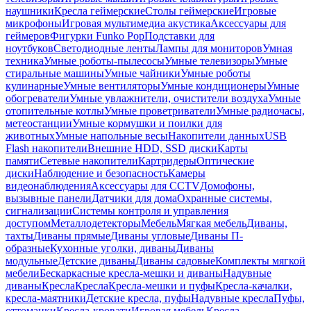
наушники
Кресла геймерские
Столы геймерские
Игровые
микрофоны
Игровая мультимедиа акустика
Аксессуары для
геймеров
Фигурки Funko Pop
Подставки для
ноутбуков
Светодиодные ленты
Лампы для мониторов
Умная
техника
Умные роботы-пылесосы
Умные телевизоры
Умные
стиральные машины
Умные чайники
Умные роботы
кулинарные
Умные вентиляторы
Умные кондиционеры
Умные
обогреватели
Умные увлажнители, очистители воздуха
Умные
отопительные котлы
Умные проветриватели
Умные радиочасы,
метеостанции
Умные кормушки и поилки для
животных
Умные напольные весы
Накопители данных
USB
Flash накопители
Внешние HDD, SSD диски
Карты
памяти
Сетевые накопители
Картридеры
Оптические
диски
Наблюдение и безопасность
Камеры
видеонаблюдения
Аксессуары для CCTV
Домофоны,
вызывные панели
Датчики для дома
Охранные системы,
сигнализации
Системы контроля и управления
доступом
Металлодетекторы
Мебель
Мягкая мебель
Диваны,
тахты
Диваны прямые
Диваны угловые
Диваны П-
образные
Кухонные уголки, диваны
Диваны
модульные
Детские диваны
Диваны садовые
Комплекты мягкой
мебели
Бескаркасные кресла-мешки и диваны
Надувные
диваны
Кресла
Кресла
Кресла-мешки и пуфы
Кресла-качалки,
кресла-маятники
Детские кресла, пуфы
Надувные кресла
Пуфы,
оттоманки
Кресла-кровати
Игровая мебель
Кресла