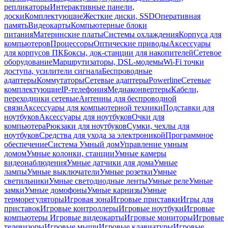
репликаторы
Интерактивные панели,
доски
Комплектующие
Жесткие диски, SSD
Оперативная
память
Видеокарты
Компьютерные блоки
питания
Материнские платы
Системы охлаждения
Корпуса для
компьютеров
Процессоры
Оптические приводы
Аксессуары
для корпусов ПК
Боксы, док-станции для накопителей
Сетевое
оборудование
Маршрутизаторы, DSL-модемы
Wi-Fi точки
доступа, усилители сигнала
Беспроводные
адаптеры
Коммутаторы
Сетевые адаптеры
Powerline
Сетевые
комплектующие
IP-телефония
Медиаконвертеры
Кабели,
переходники сетевые
Антенны для беспроводной
связи
Аксессуары для компьютерной техники
Подставки для
ноутбуков
Аксессуары для ноутбуков
Очки для
компьютера
Рюкзаки для ноутбуков
Сумки, чехлы для
ноутбуков
Средства для ухода за электроникой
Программное
обеспечение
Система Умный дом
Управление умным
домом
Умные колонки, станции
Умные камеры
видеонаблюдения
Умные датчики для дома
Умные
лампы
Умные выключатели
Умные розетки
Умные
светильники
Умные светодиодные ленты
Умные реле
Умные
замки
Умные домофоны
Умные карнизы
Умные
терморегуляторы
Игровая зона
Игровые приставки
Игры для
приставок
Игровые контроллеры
Игровые ноутбуки
Игровые
компьютеры
Игровые видеокарты
Игровые мониторы
Игровые
телевизоры
Игровые мыши
Игровые клавиатуры
Игровые