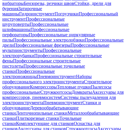
вибраторы
Бензорезы, резчики швов
Стойки, дрели для
бурения
Затирочные
машины
Гидроинструмент
Погрузчики
Профессиональный
инструмент
Профессиональные
шуруповерты
Профессиональные
шлифмашины
Профессиональные
перфораторы
Профессиональные циркулярные
пилы
Профессиональные электролобзики
Профессиональные
дрели
Профессиональные фрезеры
Профессиональные
мультиинструменты
Профессиональные
электрорубанки
Профессиональные строительные
фены
Профессиональные строительные
пистолеты
Профессиональные точильные
станки
Профессиональные
электроножницы
Пневмоинструмент
Наборы
профессионального электроинструмента
Строительное
оборудование
Компрессоры
Тепловые пушки
Пылесосы
профессиональные
Стружкоотсосы
Домкраты
Аксессуары для
компрессоров, пневмосистем
Системы пылеудаления для
электроинструмента
Пневмоинструмент
Станки и
оборудование
Деревообрабатывающие
станки
Ленточнопильные станки
Металлообрабатывающие
станки
Плиткорезные станки
Точильные
станки
Комплектующие для станков
Оснастка для
станков
Аксессуары для станков
Стружкоотсосы
Аксессуары