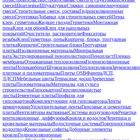
смеси
Шпатлевки
Штукатурки
Стяжки, самонивелирующие
смеси
Строительные смеси, составы
Гидроизоляционные
смеси
Грунтовки
Добавки для строительных смесей
Пены,
клеи, герметики
Жидкие гвозди
Герметики
Монтажная
пена
Клеи для обоев
Клеи для напольных
покрытий
Очистители, растворители
Фиксаторы
резьбы
Клеи
Герметики, пены
Кирпичи, блоки, тротуарная
плитка
Кирпичи
Строительные блоки
Тротуарная
плитка
Изоляционные материалы
Минеральная
вата
Экструдированный пенополистирол
Пенопласт
Пленки,
мембраны
Отражающая теплоизоляция
Гидроизоляционные
ленты
Поликарбонат
Шумоизоляция
Теплоизоляция
Звукоизоляц
плитные и пиломатериалы
Плиты OSB
Фанера
ДСП,
ЛДСП
Мебельные щиты
Террасные доски
Древесные
плиты
Пиломатериалы
Материалы для сухого
строительства
Гипсокартон
Гипсоволокнистые
листы
Цементные плиты
Профили для
гипсокартона
Комплектующие для гипсокартона
Ленты
армирующие
Уплотнительные ленты
Гипсовые и цементные
плиты
Вентиляторы вытяжные
Системы воздуховодов
Решетки
вентиляционные, диффузоры
Кровля и водосток
Черепица и
кровельные материалы
Водосточные системы
Поверхностный
водоотвод
Кровельные софиты
Доборные элементы
кровли
Гидроизоляционные