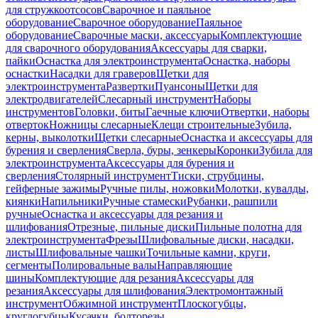
для стружкоотсосов
Сварочное и паяльное
оборудование
Сварочное оборудование
Паяльное
оборудование
Сварочные маски, аксессуары
Комплектующие
для сварочного оборудования
Аксессуары для сварки,
пайки
Оснастка для электроинструмента
Оснастка, наборы
оснастки
Насадки для граверов
Щетки для
электроинструмента
Развертки
Пуансоны
Щетки для
электродвигателей
Слесарный инструмент
Наборы
инструментов
Головки, биты
Гаечные ключи
Отвертки, наборы
отверток
Ножницы слесарные
Клещи строительные
Зубила,
керны, выколотки
Щетки слесарные
Оснастка и аксессуары для
бурения и сверления
Сверла, буры, зенкеры
Коронки
Зубила для
электроинструмента
Аксессуары для бурения и
сверления
Столярный инструмент
Тиски, струбцины,
гейферные зажимы
Ручные пилы, ножовки
Молотки, кувалды,
киянки
Напильники
Ручные стамески
Рубанки, рашпили
ручные
Оснастка и аксессуары для резания и
шлифования
Отрезные, пильные диски
Пильные полотна для
электроинструмента
Фрезы
Шлифовальные диски, насадки,
листы
Шлифовальные чашки
Точильные камни, круги,
сегменты
Полировальные валы
Направляющие
шины
Комплектующие для резания
Аксессуары для
резания
Аксессуары для шлифования
Электромонтажный
инструмент
Обжимной инструмент
Плоскогубцы,
круглогубцы
Кусачки, болторезы,