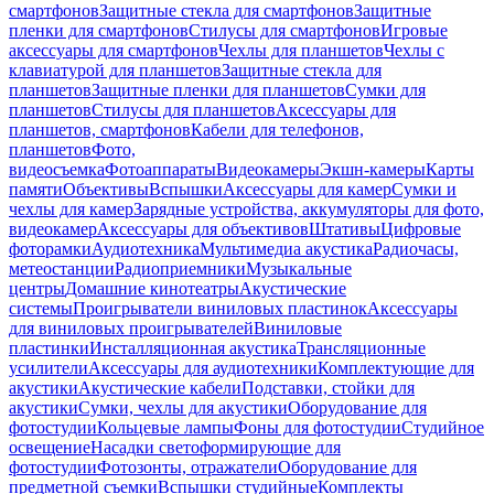
смартфонов
Защитные стекла для смартфонов
Защитные
пленки для смартфонов
Стилусы для смартфонов
Игровые
аксессуары для смартфонов
Чехлы для планшетов
Чехлы с
клавиатурой для планшетов
Защитные стекла для
планшетов
Защитные пленки для планшетов
Сумки для
планшетов
Стилусы для планшетов
Аксессуары для
планшетов, смартфонов
Кабели для телефонов,
планшетов
Фото,
видеосъемка
Фотоаппараты
Видеокамеры
Экшн-камеры
Карты
памяти
Объективы
Вспышки
Аксессуары для камер
Сумки и
чехлы для камер
Зарядные устройства, аккумуляторы для фото,
видеокамер
Аксессуары для объективов
Штативы
Цифровые
фоторамки
Аудиотехника
Мультимедиа акустика
Радиочасы,
метеостанции
Радиоприемники
Музыкальные
центры
Домашние кинотеатры
Акустические
системы
Проигрыватели виниловых пластинок
Аксессуары
для виниловых проигрывателей
Виниловые
пластинки
Инсталляционная акустика
Трансляционные
усилители
Аксессуары для аудиотехники
Комплектующие для
акустики
Акустические кабели
Подставки, стойки для
акустики
Сумки, чехлы для акустики
Оборудование для
фотостудии
Кольцевые лампы
Фоны для фотостудии
Студийное
освещение
Насадки светоформирующие для
фотостудии
Фотозонты, отражатели
Оборудование для
предметной съемки
Вспышки студийные
Комплекты