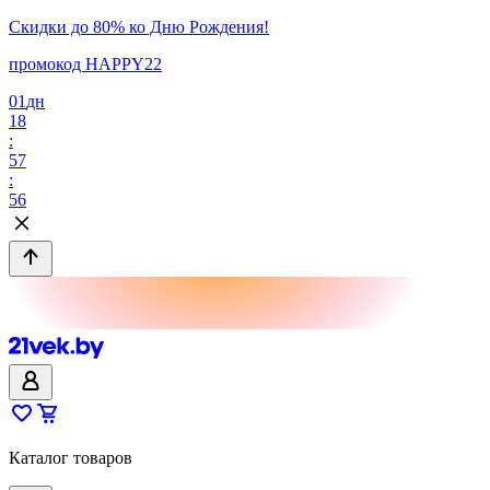
Скидки до 80% ко Дню Рождения!
промокод HAPPY22
01
дн
18
:
57
:
56
Каталог товаров