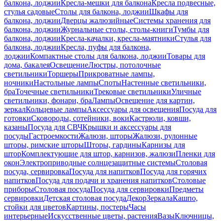
балкона, лоджии
Кресла-мешки для балкона
Кресла подвесные,
стулья садовые
Столы для балкона, лоджии
Шкафы для
балкона, лоджии
Дверцы жалюзийные
Системы хранения для
балкона, лоджии
Журнальные столы, столы-книги
Тумбы для
балкона, лоджии
Кресла-качалки, кресла-маятники
Стулья для
балкона, лоджии
Кресла, пуфы для балкона,
лоджии
Компактные столы для балкона, лоджии
Товары для
дома, бакалея
Освещение
Люстры, потолочные
светильники
Торшеры
Прикроватные лампы,
ночники
Настольные лампы
Споты
Настенные светильники,
бра
Точечные светильники
Трековые светильники
Уличные
светильники, фонари, бра
Лампы
Освещение для картин,
зеркал
Кольцевые лампы
Аксессуары для освещения
Посуда для
готовки
Сковороды, сотейники, воки
Кастрюли, ковши,
казаны
Посуда для СВЧ
Крышки и аксессуары для
посуды
Гастроемкости
Жалюзи, шторы
Жалюзи, рулонные
шторы, римские шторы
Шторы, гардины
Карнизы для
штор
Комплектующие для штор, карнизов, жалюзи
Пленки для
окон
Электроприводные солнцезащитные системы
Столовая
посуда, сервировка
Посуда для напитков
Посуда для горячих
напитков
Посуда для подачи и хранения напитков
Столовые
приборы
Столовая посуда
Посуда для сервировки
Предметы
сервировки
Детская столовая посуда
Декор
Зеркала
Кашпо,
стойки для цветов
Картины, постеры
Часы
интерьерные
Искусственные цветы, растения
Вазы
Ключницы,