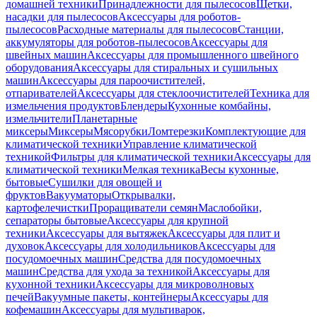
домашней техники
Принадлежности для пылесосов
Щетки,
насадки для пылесосов
Аксессуары для роботов-
пылесосов
Расходные материалы для пылесосов
Станции,
аккумуляторы для роботов-пылесосов
Аксессуары для
швейных машин
Аксессуары для промышленного швейного
оборудования
Аксессуары для стиральных и сушильных
машин
Аксессуары для пароочистителей,
отпаривателей
Аксессуары для стеклоочистителей
Техника для
измельчения продуктов
Блендеры
Кухонные комбайны,
измельчители
Планетарные
миксеры
Миксеры
Мясорубки
Ломтерезки
Комплектующие для
климатической техники
Управление климатической
техникой
Фильтры для климатической техники
Аксессуары для
климатической техники
Мелкая техника
Весы кухонные,
бытовые
Сушилки для овощей и
фруктов
Вакууматоры
Открывалки,
картофелечистки
Проращиватели семян
Маслобойки,
сепараторы бытовые
Аксессуары для крупной
техники
Аксессуары для вытяжек
Аксессуары для плит и
духовок
Аксессуары для холодильников
Аксессуары для
посудомоечных машин
Средства для посудомоечных
машин
Средства для ухода за техникой
Аксессуары для
кухонной техники
Аксессуары для микроволновых
печей
Вакуумные пакеты, контейнеры
Аксессуары для
кофемашин
Аксессуары для мультиварок,