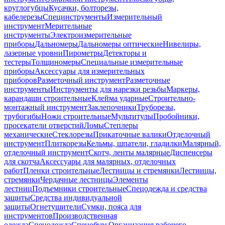
круглогубцы
Кусачки, болторезы,
кабелерезы
Специнструменты
Измерительный
инструмент
Мерительные
инструменты
Электроизмерительные
приборы
Дальномеры
Дальномеры оптические
Нивелиры,
лазерные уровни
Пирометры
Детекторы и
тестеры
Толщиномеры
Специальные измерительные
приборы
Аксессуары для измерительных
приборов
Разметочный инструмент
Разметочные
инструменты
Инструменты для нарезки резьбы
Маркеры,
карандаши строительные
Клейма ударные
Строительно-
монтажный инструмент
Заклепочники
Труборезы,
трубогибы
Ножи строительные
Мультитулы
Пробойники,
просекатели отверстий
Ломы
Степлеры
механические
Стеклорезы
Прикаточные валики
Отделочный
инструмент
Плиткорезы
Кельмы, шпатели, гладилки
Малярный,
отделочный инструмент
Скотч, ленты малярные
Диспенсеры
для скотча
Аксессуары для малярных, отделочных
работ
Пленки строительные
Лестницы и стремянки
Лестницы,
стремянки
Чердачные лестницы
Элементы
лестниц
Подъемники строительные
Спецодежда и средства
защиты
Средства индивидуальной
защиты
Огнетушители
Сумки, пояса для
инструментов
Производственная
одежда
Спецодежда
Спецобувь
Организация рабочего