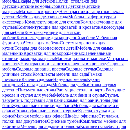
мебель
Шкафы для детской
Полки, стеллажи для
детской
Детские комоды
Кровати детские
Детские
матрасы
Матрасы в кроватку
Наматрасники, защитные чехлы
детские
Мебель для детского сада
Мебельная фурнитура и
аксессуары
Комплектующие для столов
Комплектующие для
стульев
Комплектующие для кроватей и кроваток
Аксессуары
для мебели
Комплектующие для мягкой
мебели
Комплектующие для корпусной мебели
Мебельная
фурнитура
Чехлы для мебели
Системы хранения для
кухни
Товары для безопасности детей
Мебель для самых
маленьких
Кроватки для новорожденных
Пеленальные
столики, комоды, матрасы
Манежи, кровати-манежи
Матрасы в
кроватку
Наматрасники, защитные чехлы в кроватку
Садовая
мебель
Садовые диваны, кресла
Садовые стулья
Садовые,
уличные столы
Комплекты мебели для сада
Гамаки,
шезлонги
Качели садовые
Надувная мебель
Кухни
походные
Столы для сада
Мебель для учебы
Столы, стулья
детские
Письменные столы
Растущие столы и парты
Растущие
кресла и стулья для учебы
Мебель для бани и сауны
Стулья,
табуретки, подставки для бани
Скамьи для бани
Столы для
бани
Журнальные столики для бани
Мебель для кабинета и
офиса
Столы офисные, компьютерные
Кресла, стулья для
офиса
Мягкая мебель для офиса
Шкафы офисные
Стеллажи,
полки для документов
Офисные тумбы
Комплекты мебели для
кабинета
Мебель для лоджии и балкона
Комплекты мебели для