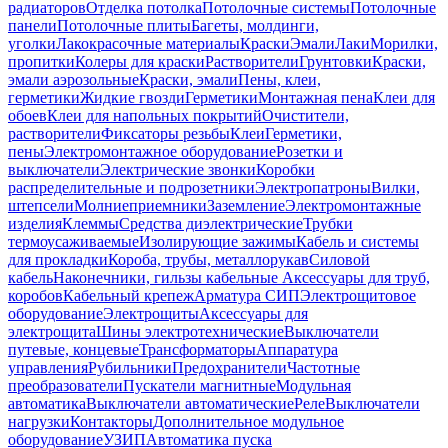
радиаторов
Отделка потолка
Потолочные системы
Потолочные
панели
Потолочные плиты
Багеты, молдинги,
уголки
Лакокрасочные материалы
Краски
Эмали
Лаки
Морилки,
пропитки
Колеры для краски
Растворители
Грунтовки
Краски,
эмали аэрозольные
Краски, эмали
Пены, клеи,
герметики
Жидкие гвозди
Герметики
Монтажная пена
Клеи для
обоев
Клеи для напольных покрытий
Очистители,
растворители
Фиксаторы резьбы
Клеи
Герметики,
пены
Электромонтажное оборудование
Розетки и
выключатели
Электрические звонки
Коробки
распределительные и подрозетники
Электропатроны
Вилки,
штепсели
Молниеприемники
Заземление
Электромонтажные
изделия
Клеммы
Средства диэлектрические
Трубки
термоусаживаемые
Изолирующие зажимы
Кабель и системы
для прокладки
Короба, трубы, металлорукав
Силовой
кабель
Наконечники, гильзы кабельные
Аксессуары для труб,
коробов
Кабельный крепеж
Арматура СИП
Электрощитовое
оборудование
Электрощиты
Аксессуары для
электрощита
Шины электротехнические
Выключатели
путевые, концевые
Трансформаторы
Аппаратура
управления
Рубильники
Предохранители
Частотные
преобразователи
Пускатели магнитные
Модульная
автоматика
Выключатели автоматические
Реле
Выключатели
нагрузки
Контакторы
Дополнительное модульное
оборудование
УЗИП
Автоматика пуска