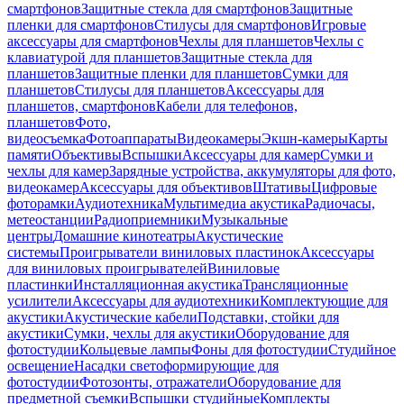
смартфонов
Защитные стекла для смартфонов
Защитные
пленки для смартфонов
Стилусы для смартфонов
Игровые
аксессуары для смартфонов
Чехлы для планшетов
Чехлы с
клавиатурой для планшетов
Защитные стекла для
планшетов
Защитные пленки для планшетов
Сумки для
планшетов
Стилусы для планшетов
Аксессуары для
планшетов, смартфонов
Кабели для телефонов,
планшетов
Фото,
видеосъемка
Фотоаппараты
Видеокамеры
Экшн-камеры
Карты
памяти
Объективы
Вспышки
Аксессуары для камер
Сумки и
чехлы для камер
Зарядные устройства, аккумуляторы для фото,
видеокамер
Аксессуары для объективов
Штативы
Цифровые
фоторамки
Аудиотехника
Мультимедиа акустика
Радиочасы,
метеостанции
Радиоприемники
Музыкальные
центры
Домашние кинотеатры
Акустические
системы
Проигрыватели виниловых пластинок
Аксессуары
для виниловых проигрывателей
Виниловые
пластинки
Инсталляционная акустика
Трансляционные
усилители
Аксессуары для аудиотехники
Комплектующие для
акустики
Акустические кабели
Подставки, стойки для
акустики
Сумки, чехлы для акустики
Оборудование для
фотостудии
Кольцевые лампы
Фоны для фотостудии
Студийное
освещение
Насадки светоформирующие для
фотостудии
Фотозонты, отражатели
Оборудование для
предметной съемки
Вспышки студийные
Комплекты