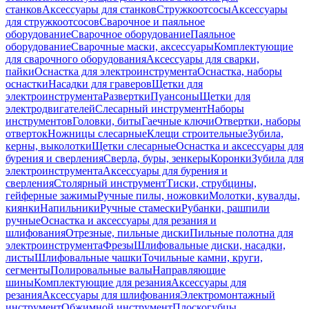
станков
Аксессуары для станков
Стружкоотсосы
Аксессуары
для стружкоотсосов
Сварочное и паяльное
оборудование
Сварочное оборудование
Паяльное
оборудование
Сварочные маски, аксессуары
Комплектующие
для сварочного оборудования
Аксессуары для сварки,
пайки
Оснастка для электроинструмента
Оснастка, наборы
оснастки
Насадки для граверов
Щетки для
электроинструмента
Развертки
Пуансоны
Щетки для
электродвигателей
Слесарный инструмент
Наборы
инструментов
Головки, биты
Гаечные ключи
Отвертки, наборы
отверток
Ножницы слесарные
Клещи строительные
Зубила,
керны, выколотки
Щетки слесарные
Оснастка и аксессуары для
бурения и сверления
Сверла, буры, зенкеры
Коронки
Зубила для
электроинструмента
Аксессуары для бурения и
сверления
Столярный инструмент
Тиски, струбцины,
гейферные зажимы
Ручные пилы, ножовки
Молотки, кувалды,
киянки
Напильники
Ручные стамески
Рубанки, рашпили
ручные
Оснастка и аксессуары для резания и
шлифования
Отрезные, пильные диски
Пильные полотна для
электроинструмента
Фрезы
Шлифовальные диски, насадки,
листы
Шлифовальные чашки
Точильные камни, круги,
сегменты
Полировальные валы
Направляющие
шины
Комплектующие для резания
Аксессуары для
резания
Аксессуары для шлифования
Электромонтажный
инструмент
Обжимной инструмент
Плоскогубцы,