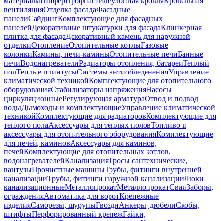
материалы
Шифер
Профнастил
Рулонная кровля
Кровельная
вентиляция
Отделка фасада
Фасадные
панели
Сайдинг
Комплектующие для фасадных
панелей
Декоративные штукатурки для фасада
Клинкерная
плитка для фасада
Декоративный камень для наружной
отделки
Отопление
Отопительные котлы
Газовые
колонки
Камины, печи-камины
Отопительные печи
Банные
печи
Водонагреватели
Радиаторы отопления, батареи
Теплый
пол
Теплые плинтусы
Системы антиобледенения
Управление
климатической техникой
Комплектующие для отопительного
оборудования
Стабилизаторы напряжения
Насосы
циркуляционные
Регулирующая арматура
Отвод и подвод
воды
Дымоходы и комплектующие
Управление климатической
техникой
Комплектующие для радиаторов
Комплектующие для
теплого пола
Аксессуары для теплых полов
Топливо и
аксессуары для отопительного оборудования
Комплектующие
для печей, каминов
Аксессуары для каминов,
печей
Комплектующие для отопительных котлов,
водонагревателей
Канализация
Тросы сантехнические,
вантузы
Прочистные машины
Трубы, фитинги внутренней
канализации
Трубы, фитинги наружной канализации
Люки
канализационные
Металлопрокат
Металлопрокат
Сваи
Заборы,
ограждения
Автоматика для ворот
Крепежные
изделия
Саморезы, шурупы
Гвозди
Анкеры, дюбели
Скобы,
штифты
Перфорированный крепеж
Гайки,