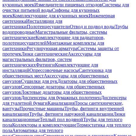
кухонных моек
Измельчители пищевых отходов
Системы для
очистки питьевой воды
Сифоны для кухонных
моек
Комплектующие для кухонных моек
Инженерная
сантехника
Инсталляции для
сантехники
Полотенцесушители
Отвод и подвод воды
Трубы
водопроводные
Магистральные фильтры, системы
сантехнические
Комплектующие для радиаторов,
полотенцесушителей
Монтажные комплекты для
сантехники
Регулирующая арматура
Системы защиты от
протечек
Люки сантехнические
Аксессуары для
магистральных фильтров, систем
сантехнических
Фитинги
Комплектующие для
инсталляций
Опрессовочные насосы
Сантехника для
общественных мест
Аксессуары для общественных
санузлов
Сушилки для рук
Дозаторы для общественных
санузлов
Сенсорные дозаторы для общественных
санузлов
Локтевые дозаторы для общественных
санузлов
Диспенсеры для бумажных полотенец
Диспенсеры
для туалетной бумаги
Канализация
Тросы сантехнические,
вантузы
Прочистные машины
Трубы, фитинги внутренней
канализации
Трубы, фитинги наружной канализации
Люки
канализационные
Теплый пол водяной
Трубы для теплого
пола
Коллекторы и комплектующие
Термостатика для теплого
пола
Автоматика для теплого
пола
Строительство
Строительные смеси и грунтовки
Клеевые