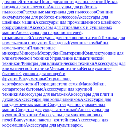
домашней техники
Принадлежности для пылесосов
Щетки,
насадки для пылесосов
Аксессуары для роботов-
пылесосов
Расходные материалы для пылесосов
Станции,
аккумуляторы для роботов-пылесосов
Аксессуары для
швейных машин
Аксессуары для промышленного швейного
оборудования
Аксессуары для стиральных и сушильных
машин
Аксессуары для пароочистителей,
отпаривателей
Аксессуары для стеклоочистителей
Техника для
измельчения продуктов
Блендеры
Кухонные комбайны,
измельчители
Планетарные
миксеры
Миксеры
Мясорубки
Ломтерезки
Комплектующие для
климатической техники
Управление климатической
техникой
Фильтры для климатической техники
Аксессуары для
климатической техники
Мелкая техника
Весы кухонные,
бытовые
Сушилки для овощей и
фруктов
Вакууматоры
Открывалки,
картофелечистки
Проращиватели семян
Маслобойки,
сепараторы бытовые
Аксессуары для крупной
техники
Аксессуары для вытяжек
Аксессуары для плит и
духовок
Аксессуары для холодильников
Аксессуары для
посудомоечных машин
Средства для посудомоечных
машин
Средства для ухода за техникой
Аксессуары для
кухонной техники
Аксессуары для микроволновых
печей
Вакуумные пакеты, контейнеры
Аксессуары для
кофемашин
Аксессуары для мультиварок,