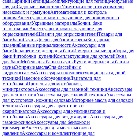
сада
Парники
Теплицы
Комплектующие для теплиц
Модульные
грядки
Садовые компостеры
Уничтожители, отпугиватели
насекомых и грызунов
Автоматизация и контроль
полива
Аксессуары и комплектующие для поливочного
оборудования
Укрывные материалы
Бочки, баки
пластиковые
Аксессуары и комплектующие для
опрыскивателей
Шланги для опрыскивателей
Товары для
бани
Бани
Сауны
Двери для бани и сауны
Бондарные
изделия
Банные принадлежности
Аксессуары для
бани
Оснащение и декор для бани
Измерительные приборы для
бани
Фитобочки, купели
Комплектующие для купелей
Окна
для бани
Мебель для бани и сауны
Ручки дверные для бани и
сауны
Эфирные масла
Спа-бассейны с
гидромассажем
Аксессуары и комплектующие для садовой
техники
Навесное оборудование
Двигатели для
мотоблоков
Прицепы для мотоблоков,
минитракторов
Аксессуары для газонной техники
Аксессуары
для цепных пил
Аксессуары для садовой техники
Аксессуары
для кусторезов, ножниц садовых
Моторные масла для садовой
техники
Аксессуары для аэратоторов и
скарификаторов
Аксессуары для культиваторов и
мотоблоков
Аксессуары для воздуходувок
Аксессуары для
газонокосилок
Аксессуары для бензокос и
триммеров
Аксессуары для моек высокого
давления
Аксессуары и комплектующие для