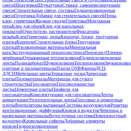
смеси
Шпатлевки
Штукатурки
Стяжки, самонивелирующие
смеси
Строительные смеси, составы
Гидроизоляционные
смеси
Грунтовки
Добавки для строительных смесей
Пены,
клеи, герметики
Жидкие гвозди
Герметики
Монтажная
пена
Клеи для обоев
Клеи для напольных
покрытий
Очистители, растворители
Фиксаторы
резьбы
Клеи
Герметики, пены
Кирпичи, блоки, тротуарная
плитка
Кирпичи
Строительные блоки
Тротуарная
плитка
Изоляционные материалы
Минеральная
вата
Экструдированный пенополистирол
Пенопласт
Пленки,
мембраны
Отражающая теплоизоляция
Гидроизоляционные
ленты
Поликарбонат
Шумоизоляция
Теплоизоляция
Звукоизоляц
плитные и пиломатериалы
Плиты OSB
Фанера
ДСП,
ЛДСП
Мебельные щиты
Террасные доски
Древесные
плиты
Пиломатериалы
Материалы для сухого
строительства
Гипсокартон
Гипсоволокнистые
листы
Цементные плиты
Профили для
гипсокартона
Комплектующие для гипсокартона
Ленты
армирующие
Уплотнительные ленты
Гипсовые и цементные
плиты
Вентиляторы вытяжные
Системы воздуховодов
Решетки
вентиляционные, диффузоры
Кровля и водосток
Черепица и
кровельные материалы
Водосточные системы
Поверхностный
водоотвод
Кровельные софиты
Доборные элементы
кровли
Гидроизоляционные