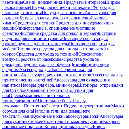
газетницы
Свечи, подсвечники
Предметы интерьера
Ширмы
декоративные
Посуда для выпечки, запекания
Формы для
выпечки, запекания
Посуда для запекания
Аксессуары для
выпечки
Бумага, фольга, рукава для выпечки
Бытовая
химия
Средства для стирки
Средства для посудомоечных
машин
Универсальные, специальные чистящие
средства
Чистящие средства для стекол и зеркал
Чистящие
средства для ванной и туалета
Чистящие средства для
кухни
Средства для мытья посуды
Чистящие средства для
мебели
Чистящие средства для напольных покрытий и
ковров
Средства для ухода за техникой
Освежители
воздуха
Средства от насекомых
Средства ухода за
одеждой
Средства ухода за обувью
Дезинфицирующие
средства
Аксессуары для бара
Сервировка для
напитков
Аксессуары для хранения напитков
Аксессуары для
приготовления коктейлей
Аксессуары для охлаждения
напитков
Наборы для бара, мини-бары
Штопоры, открывалки
для бутылок
Домашний текстиль
Подушки для
сна
Одеяла
Комплекты постельных
принадлежностей
Постельное белье
Пледы,
покрывала
Полотенца
Скатерти
Подушки декоративные
Маски,
беруши для сна
Наполнители для домашнего
текстиля
Ткани
Кухонные ножи, аксессуары
Ножи
Аксессуары
для кухонных ножей
Ножеточки и комплектующие
Ковры и
напольные покрытия
Ковры, циновки, шкуры
Ковры,