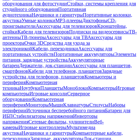
оборудования для фотостудии
Стойки, системы крепления для
студийного оборудования
Портативная
аудиотехника
Наушники и гарнитуры
Портативные колонки,
акустика
Умные колонки
MP3-плееры
Диктофоны
CD-
проигрыватели
Аксессуары для телевизоров
Кронштейны,
стойки
Кабели для телевизоров
Подписки на видеосервисы
ТВ-
антенны
ТВ-тюнеры
Аксессуары для ТВ
Аксессуары для
проектора
Очки 3D
Средства для ухода за
электроникой
Кабели, переходники
Аксессуары для
портативных устройств
Портативные аккумуляторы
Элементы
питания, зарядные устройства
Аккумуляторные
батареи
Держатели, док-станции
Аксессуары для планшетов,
смартфонов
Кабели для телефонов, планшетов
Зарядные
устройства для телефонов, планшетов
Компьютеры и
периферия
Компьютерная
техника
Ноутбуки
Планшеты
Моноблоки
Компьютеры
Игровые
компьютеры
Игровые консоли
Серверное
оборудование
Компьютерная
периферия
Мониторы
Мыши
Клавиатуры
Стилусы
Наборы
периферии
Источники бесперебойного питания
Батареи для
ИБП
Стабилизаторы напряжения
Инверторы
напряжения
Сетевые фильтры, удлинители
Веб-
камеры
Игровые контроллеры
Мультимедиа
акустика
Наушники и гарнитуры
Компьютерные кабели,
переходники
Зарядные, аккумуляторы
Док-станции,