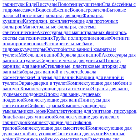
гарнитуры
Биде
Писсуары
Полотенцесушители
Спа-бассейны с
гидромассажем
Водоснабжение
Водонагреватели
Бытовые
насосы
Проточные фильтры для воды
Фильтры-
кувшины
Картриджи, комплектующие для проточных
фильтров
Магистральные фильтры, системы
сантехнические
Аксессуары для магистральных фильтров,
систем сантехнических
Трубы полипропиленовые
Фитинги
полипропиленовые
Расширительные баки,
гидроаккумуляторы
Обустройство ванной комнаты и
туалета
Мебель для ванной
Зеркала для ванной
Аксессуары для
ванной и туалета
Сиденья и чехлы для унитаза
Шторки,
карнизы для ванны
Стеклянные, пластиковые шторки для
ванны
Наборы для ванной и туалета
Зеркала
косметические
Сиденья для ванны
Коврики для ванной и
туалета
Экран-дверки в туалет
Комплектующие для мебели в
ванную
Комплектующие для сантехники
Экраны для ванн,
душевых поддонов
Опоры для ванн, душевых
поддонов
Комплектующие для ванн
Плинтусы для
сантехники
Сифоны, трапы
Комплектующие для
умывальников, моек
Комплектующие для унитазов, писсуаров,
биде
Бачки для унитазов
Комплектующие для душевых
гарнитуров
Комплектующие для сифонов,
трапов
Комплектующие для смесителей
Комплектующие для
душевых кабин, уголков
Сантехника для кухни
Кухонные
мойки
Кухонные мойки со смесителями
Смесители для