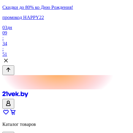
Скидки до 80% ко Дню Рождения!
промокод HAPPY22
03
дн
09
:
34
:
51
Каталог товаров