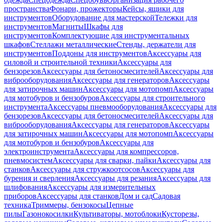
пространства
Фонари, прожекторы
Кейсы, ящики для
инструментов
Оборудование для мастерской
Тележки для
инструментов
Магниты
Шкафы для
инструментов
Комплектующие для инструментальных
шкафов
Стеллажи металлические
Стенды, держатели для
инструментов
Поддоны для инструментов
Аксессуары для
силовой и строительной техники
Аксессуары для
бензорезов
Аксессуары для бетоносмесителей
Аксессуары для
виброоборудования
Аксессуары для генераторов
Аксессуары
для затирочных машин
Аксессуары для мотопомп
Аксессуары
для мотобуров и бензобуров
Аксессуары для строительного
инструмента
Аксессуары пневмооборудования
Аксессуары для
бензорезов
Аксессуары для бетоносмесителей
Аксессуары для
виброоборудования
Аксессуары для генераторов
Аксессуары
для затирочных машин
Аксессуары для мотопомп
Аксессуары
для мотобуров и бензобуров
Аксессуары для
электроинструмента
Аксессуары для компрессоров,
пневмосистем
Аксессуары для сварки, пайки
Аксессуары для
станков
Аксессуары для стружкоотсосов
Аксессуары для
бурения и сверления
Аксессуары для резания
Аксессуары для
шлифования
Аксессуары для измерительных
приборов
Аксессуары для станков
Дом и сад
Садовая
техника
Триммеры, бензокосы
Цепные
пилы
Газонокосилки
Культиваторы, мотоблоки
Кусторезы,