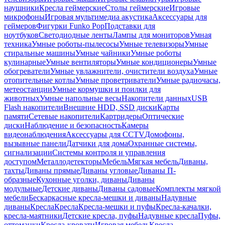
наушники
Кресла геймерские
Столы геймерские
Игровые
микрофоны
Игровая мультимедиа акустика
Аксессуары для
геймеров
Фигурки Funko Pop
Подставки для
ноутбуков
Светодиодные ленты
Лампы для мониторов
Умная
техника
Умные роботы-пылесосы
Умные телевизоры
Умные
стиральные машины
Умные чайники
Умные роботы
кулинарные
Умные вентиляторы
Умные кондиционеры
Умные
обогреватели
Умные увлажнители, очистители воздуха
Умные
отопительные котлы
Умные проветриватели
Умные радиочасы,
метеостанции
Умные кормушки и поилки для
животных
Умные напольные весы
Накопители данных
USB
Flash накопители
Внешние HDD, SSD диски
Карты
памяти
Сетевые накопители
Картридеры
Оптические
диски
Наблюдение и безопасность
Камеры
видеонаблюдения
Аксессуары для CCTV
Домофоны,
вызывные панели
Датчики для дома
Охранные системы,
сигнализации
Системы контроля и управления
доступом
Металлодетекторы
Мебель
Мягкая мебель
Диваны,
тахты
Диваны прямые
Диваны угловые
Диваны П-
образные
Кухонные уголки, диваны
Диваны
модульные
Детские диваны
Диваны садовые
Комплекты мягкой
мебели
Бескаркасные кресла-мешки и диваны
Надувные
диваны
Кресла
Кресла
Кресла-мешки и пуфы
Кресла-качалки,
кресла-маятники
Детские кресла, пуфы
Надувные кресла
Пуфы,
оттоманки
Кресла-кровати
Игровая мебель
Кресла