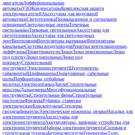
двигателя
Дифференциальные
автоматы
УЗО
Конденсаторы
Комплексная защита
электродвигателей
Аксессуары для модульной
автоматики
Светотехника
Промышленное и сигнальное
освещение
Светодиодные ленты
Точечные
светильники
Трековые светильники
Аксессуары для
светотехники
Аксессуары для светодиодных
лент
Вентиляция
Вентиляторы вытяжные
Вентиляторы
канальные
Системы воздуховодов
Решетки вентиляционные,
диффузоры
Проветриватели
Люки
Люки ревизионные
Люки
под плитку
Люки напольные
Люки под
покраску
Строительный
инструмент
Электроинструмент
Шуруповерты,
гайковерты
Шлифмашины
Циркулярные, сабельные
пилы
Перфораторы, отбойные
молотки
Электролобзики
Дрели
Строительные
миксеры
Дальномеры
Многофункциональные
инструменты
Строительные фены
Строительные
пистолеты
Фрезеры
Рубанки, стамески
электрические
Краскопульты
Степлеры,
гвоздезабиватели
Электрические ножницы, резаки
Насадки для
электроинструмента
Аксессуары для
электроинструмента
Аккумуляторы, зарядные устройства для
электроинструмента
Наборы электроинструмента
Силовая и
строительная техника
Бетоносмесители
Генераторы
Тали,