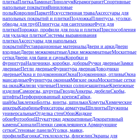
плитка
Плитка
Ламинат
Линолеум
Керамогранит
Спортивные
напольные покрытия
Виниловые
полы
Ковролин
Паркет
Искусственная трава
Аксессуары для
напольных покрытий и плитки
Подложка
Плинтусы, уголки,
обводы для труб
Плинтусы для сантехники
Фуги для
плитки
Порожки, профили для пола и плитки
Приспособления
для укладки плитки
Системы выравнивания
плитки
Аксессуары для напольных
покрытий
Реставрационные материалы
Двери и арки
Двери
входные
Двери межкомнатные
Арки межкомнатные
Москитные
сетки
Двери для бани и сауны
Коробки и
фурнитура
Наличники, коробки, доборы
Ручки дверные
Замки
дверные
Петли дверные
Фурнитура дверная
Доводчики
дверные
Окна и подоконники
Окна
Подоконники, отливы
Окна
мансардные
Фурнитура оконная
Мягкие окна
Москитные сетки
на окна
Жалюзи уличные
Пленки солнцезащитные
Крепежные
изделия
Саморезы, шурупы
Гвозди
Анкеры, дюбели
Скобы,
штифты
Перфорированный крепеж
Гайки,
шайбы
Заклепки
Болты, винты, шпильки
Хомуты
Химические
анкеры
Карабины
Фиксаторы арматуры
Шплинты
Пружины
универсальные
Отделка стен
Обои
Жидкие
обои
Фотообои
Штукатурки декоративные
Декоративный
камень
Скинали
Пленки самоклеящиеся
Армирующие
сетки
Стеновые панели
Уголки, маяки,
профили
Вагонка
Стеклохолсты, флизелин
Экраны для