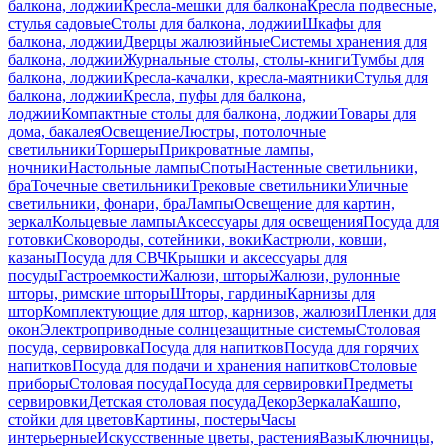
балкона, лоджии
Кресла-мешки для балкона
Кресла подвесные,
стулья садовые
Столы для балкона, лоджии
Шкафы для
балкона, лоджии
Дверцы жалюзийные
Системы хранения для
балкона, лоджии
Журнальные столы, столы-книги
Тумбы для
балкона, лоджии
Кресла-качалки, кресла-маятники
Стулья для
балкона, лоджии
Кресла, пуфы для балкона,
лоджии
Компактные столы для балкона, лоджии
Товары для
дома, бакалея
Освещение
Люстры, потолочные
светильники
Торшеры
Прикроватные лампы,
ночники
Настольные лампы
Споты
Настенные светильники,
бра
Точечные светильники
Трековые светильники
Уличные
светильники, фонари, бра
Лампы
Освещение для картин,
зеркал
Кольцевые лампы
Аксессуары для освещения
Посуда для
готовки
Сковороды, сотейники, воки
Кастрюли, ковши,
казаны
Посуда для СВЧ
Крышки и аксессуары для
посуды
Гастроемкости
Жалюзи, шторы
Жалюзи, рулонные
шторы, римские шторы
Шторы, гардины
Карнизы для
штор
Комплектующие для штор, карнизов, жалюзи
Пленки для
окон
Электроприводные солнцезащитные системы
Столовая
посуда, сервировка
Посуда для напитков
Посуда для горячих
напитков
Посуда для подачи и хранения напитков
Столовые
приборы
Столовая посуда
Посуда для сервировки
Предметы
сервировки
Детская столовая посуда
Декор
Зеркала
Кашпо,
стойки для цветов
Картины, постеры
Часы
интерьерные
Искусственные цветы, растения
Вазы
Ключницы,