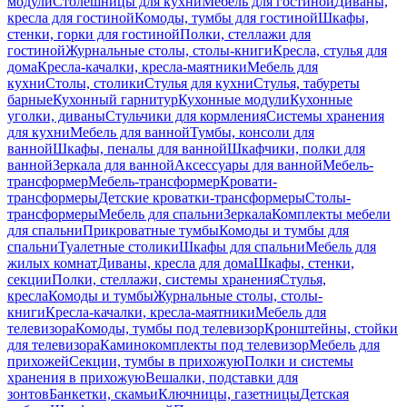
модули
Столешницы для кухни
Мебель для гостиной
Диваны,
кресла для гостиной
Комоды, тумбы для гостиной
Шкафы,
стенки, горки для гостиной
Полки, стеллажи для
гостиной
Журнальные столы, столы-книги
Кресла, стулья для
дома
Кресла-качалки, кресла-маятники
Мебель для
кухни
Столы, столики
Стулья для кухни
Стулья, табуреты
барные
Кухонный гарнитур
Кухонные модули
Кухонные
уголки, диваны
Стульчики для кормления
Системы хранения
для кухни
Мебель для ванной
Тумбы, консоли для
ванной
Шкафы, пеналы для ванной
Шкафчики, полки для
ванной
Зеркала для ванной
Аксессуары для ванной
Мебель-
трансформер
Мебель-трансформер
Кровати-
трансформеры
Детские кроватки-трансформеры
Столы-
трансформеры
Мебель для спальни
Зеркала
Комплекты мебели
для спальни
Прикроватные тумбы
Комоды и тумбы для
спальни
Туалетные столики
Шкафы для спальни
Мебель для
жилых комнат
Диваны, кресла для дома
Шкафы, стенки,
секции
Полки, стеллажи, системы хранения
Стулья,
кресла
Комоды и тумбы
Журнальные столы, столы-
книги
Кресла-качалки, кресла-маятники
Мебель для
телевизора
Комоды, тумбы под телевизор
Кронштейны, стойки
для телевизора
Каминокомплекты под телевизор
Мебель для
прихожей
Секции, тумбы в прихожую
Полки и системы
хранения в прихожую
Вешалки, подставки для
зонтов
Банкетки, скамьи
Ключницы, газетницы
Детская