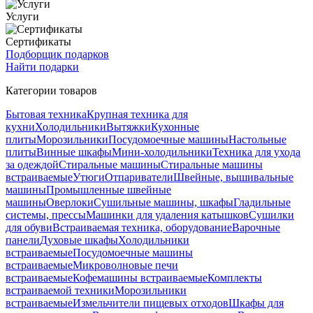
Услуги
Сертификаты
Подборщик подарков
Найти подарки
Категории товаров
Бытовая техника
Крупная техника для
кухни
Холодильники
Вытяжки
Кухонные
плиты
Морозильники
Посудомоечные машины
Настольные
плиты
Винные шкафы
Мини-холодильники
Техника для ухода
за одеждой
Стиральные машины
Стиральные машины
встраиваемые
Утюги
Отпариватели
Швейные, вышивальные
машины
Промышленные швейные
машины
Оверлоки
Сушильные машины, шкафы
Гладильные
системы, прессы
Машинки для удаления катышков
Сушилки
для обуви
Встраиваемая техника, оборудование
Варочные
панели
Духовые шкафы
Холодильники
встраиваемые
Посудомоечные машины
встраиваемые
Микроволновые печи
встраиваемые
Кофемашины встраиваемые
Комплекты
встраиваемой техники
Морозильники
встраиваемые
Измельчители пищевых отходов
Шкафы для