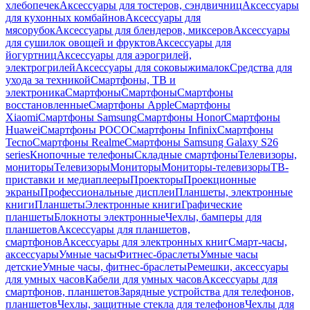
хлебопечек
Аксессуары для тостеров, сэндвичниц
Аксессуары
для кухонных комбайнов
Аксессуары для
мясорубок
Аксессуары для блендеров, миксеров
Аксессуары
для сушилок овощей и фруктов
Аксессуары для
йогуртниц
Аксессуары для аэрогрилей,
электрогрилей
Аксессуары для соковыжималок
Средства для
ухода за техникой
Смартфоны, ТВ и
электроника
Смартфоны
Смартфоны
Смартфоны
восстановленные
Смартфоны Apple
Смартфоны
Xiaomi
Смартфоны Samsung
Смартфоны Honor
Смартфоны
Huawei
Смартфоны POCO
Смартфоны Infinix
Смартфоны
Tecno
Смартфоны Realme
Смартфоны Samsung Galaxy S26
series
Кнопочные телефоны
Складные смартфоны
Телевизоры,
мониторы
Телевизоры
Мониторы
Мониторы-телевизоры
ТВ-
приставки и медиаплееры
Проекторы
Проекционные
экраны
Профессиональные дисплеи
Планшеты, электронные
книги
Планшеты
Электронные книги
Графические
планшеты
Блокноты электронные
Чехлы, бамперы для
планшетов
Аксессуары для планшетов,
смартфонов
Аксессуары для электронных книг
Смарт-часы,
аксессуары
Умные часы
Фитнес-браслеты
Умные часы
детские
Умные часы, фитнес-браслеты
Ремешки, аксессуары
для умных часов
Кабели для умных часов
Аксессуары для
смартфонов, планшетов
Зарядные устройства для телефонов,
планшетов
Чехлы, защитные стекла для телефонов
Чехлы для