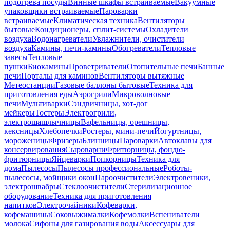
подогрева посуды
Винные шкафы встраиваемые
Вакуумные
упаковщики встраиваемые
Пароварки
встраиваемые
Климатическая техника
Вентиляторы
бытовые
Кондиционеры, сплит-системы
Охладители
воздуха
Водонагреватели
Увлажнители, очистители
воздуха
Камины, печи-камины
Обогреватели
Тепловые
завесы
Тепловые
пушки
Биокамины
Проветриватели
Отопительные печи
Банные
печи
Порталы для каминов
Вентиляторы вытяжные
Метеостанции
Газовые баллоны бытовые
Техника для
приготовления еды
Аэрогрили
Микроволновые
печи
Мультиварки
Сэндвичницы, хот-дог
мейкеры
Тостеры
Электрогрили,
электрошашлычницы
Вафельницы, орешницы,
кексницы
Хлебопечки
Ростеры, мини-печи
Йогуртницы,
мороженицы
Фризеры
Блинницы
Пароварки
Автоклавы для
консервирования
Сыроварни
Фритюрницы, фондю-
фритюрницы
Яйцеварки
Попкорницы
Техника для
дома
Пылесосы
Пылесосы профессиональные
Роботы-
пылесосы, мойщики окон
Пароочистители
Электровеники,
электрошвабры
Стеклоочистители
Стерилизационное
оборудование
Техника для приготовления
напитков
Электрочайники
Кофеварки,
кофемашины
Соковыжималки
Кофемолки
Вспениватели
молока
Сифоны для газирования воды
Аксессуары для