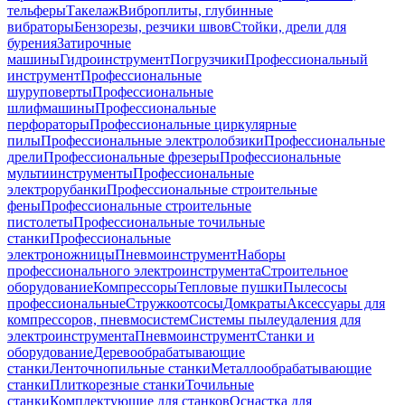
тельферы
Такелаж
Виброплиты, глубинные
вибраторы
Бензорезы, резчики швов
Стойки, дрели для
бурения
Затирочные
машины
Гидроинструмент
Погрузчики
Профессиональный
инструмент
Профессиональные
шуруповерты
Профессиональные
шлифмашины
Профессиональные
перфораторы
Профессиональные циркулярные
пилы
Профессиональные электролобзики
Профессиональные
дрели
Профессиональные фрезеры
Профессиональные
мультиинструменты
Профессиональные
электрорубанки
Профессиональные строительные
фены
Профессиональные строительные
пистолеты
Профессиональные точильные
станки
Профессиональные
электроножницы
Пневмоинструмент
Наборы
профессионального электроинструмента
Строительное
оборудование
Компрессоры
Тепловые пушки
Пылесосы
профессиональные
Стружкоотсосы
Домкраты
Аксессуары для
компрессоров, пневмосистем
Системы пылеудаления для
электроинструмента
Пневмоинструмент
Станки и
оборудование
Деревообрабатывающие
станки
Ленточнопильные станки
Металлообрабатывающие
станки
Плиткорезные станки
Точильные
станки
Комплектующие для станков
Оснастка для