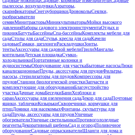
садовые ножницы
Садовые, кормовые измельчители
Садовые
пылесосы, воздуходувки
Аэраторы,
скарификаторы
Снегоуборщики
Дровоколы
Сеялки,
разбрасыватели
семян
Минитракторы
Миникультиваторы
Мойки высокого
давления
Наборы садового электроинструмента
Отдых и
пикник
Батуты
Бассейны
Спа-бассейны
Комплекты мебели для
сада
Столы для сада
Стулья, кресла для сада
Качели
садовые
Гамаки, шезлонги
Раскладушки
Зонты,
тенты
Аксессуары для садовой мебели
Грили
Мангалы,
коптильни
Детская площадка
Сумки-
холодильники
Портативные колонки и
аудиосистемы
Оборудование для участка
Бытовые насосы
Люки
канализационные
Пруды, аксессуары для прудов
Фильтры,
насосы, стерилизаторы для прудов
Компрессоры для
прудов
Станции биологической очистки
Запчасти и
комплектующие для оборудования
Благоустройство
участка
Дачные дома
Беседки
Бани
Хозблоки и
сараи
Аксессуары для озеленения сада
Декор для сада
Почтовые
ящики, таблички
Козырьки
Скворечники, кормушки для
птиц
Домики для насекомых
Фонтаны, скульптуры для
сада
Пруды, аксессуары для прудов
Уличные
обогреватели
Уличные светильники
Противогололедные
реагенты
Декоративный щебень
Сад и огород
Поливочное
оборудование
Садовые опрыскиватели
Шланги для дома и