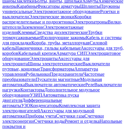
шайбы
Заклепки
Болты, винты, шпильки
Хомуты
Химические
анкеры
Карабины
Фиксаторы арматуры
Шплинты
Пружины
универсальные
Электромонтажное оборудование
Розетки и
выключатели
Электрические звонки
Коробки
распределительные и подрозетники
Электропатроны
Вилки,
штепсели
Заземление
Электромонтажные
изделия
Клеммы
Средства диэлектрические
Трубки
термоусаживаемые
Изолирующие зажимы
Кабель и системы
для прокладки
Короба, трубы, металлорукав
Силовой
кабель
Наконечники, гильзы кабельные
Аксессуары для труб,
коробов
Кабельный крепеж
Арматура СИП
Электрощитовое
оборудование
Электрощиты
Аксессуары для
электрощита
Шины электротехнические
Выключатели
путевые, концевые
Трансформаторы
Аппаратура
управления
Рубильники
Предохранители
Частотные
преобразователи
Пускатели магнитные
Модульная
автоматика
Выключатели автоматические
Реле
Выключатели
нагрузки
Контакторы
Дополнительное модульное
оборудование
УЗИП
Автоматика пуска
двигателя
Дифференциальные
автоматы
УЗО
Конденсаторы
Комплексная защита
электродвигателей
Аксессуары для модульной
автоматики
Приборы учета
Счетчики газа
Счетчики
электроэнергии
Счетчики воды
Ремонт и отделка
Напольные
покрытия и