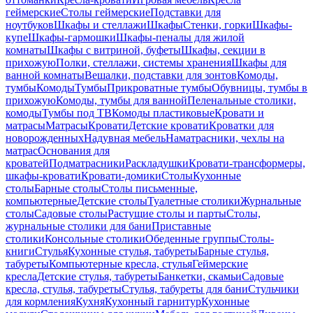
геймерские
Столы геймерские
Подставки для
ноутбуков
Шкафы и стеллажи
Шкафы
Стенки, горки
Шкафы-
купе
Шкафы-гармошки
Шкафы-пеналы для жилой
комнаты
Шкафы с витриной, буфеты
Шкафы, секции в
прихожую
Полки, стеллажи, системы хранения
Шкафы для
ванной комнаты
Вешалки, подставки для зонтов
Комоды,
тумбы
Комоды
Тумбы
Прикроватные тумбы
Обувницы, тумбы в
прихожую
Комоды, тумбы для ванной
Пеленальные столики,
комоды
Тумбы под ТВ
Комоды пластиковые
Кровати и
матрасы
Матрасы
Кровати
Детские кровати
Кроватки для
новорожденных
Надувная мебель
Наматрасники, чехлы на
матрас
Основания для
кроватей
Подматрасники
Раскладушки
Кровати-трансформеры,
шкафы-кровати
Кровати-домики
Столы
Кухонные
столы
Барные столы
Столы письменные,
компьютерные
Детские столы
Туалетные столики
Журнальные
столы
Садовые столы
Растущие столы и парты
Столы,
журнальные столики для бани
Приставные
столики
Консольные столики
Обеденные группы
Столы-
книги
Стулья
Кухонные стулья, табуреты
Барные стулья,
табуреты
Компьютерные кресла, стулья
Геймерские
кресла
Детские стулья, табуреты
Банкетки, скамьи
Садовые
кресла, стулья, табуреты
Стулья, табуреты для бани
Стульчики
для кормления
Кухня
Кухонный гарнитур
Кухонные