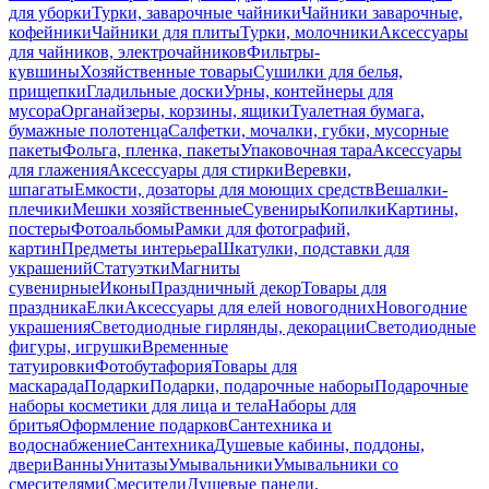
для уборки
Турки, заварочные чайники
Чайники заварочные,
кофейники
Чайники для плиты
Турки, молочники
Аксессуары
для чайников, электрочайников
Фильтры-
кувшины
Хозяйственные товары
Сушилки для белья,
прищепки
Гладильные доски
Урны, контейнеры для
мусора
Органайзеры, корзины, ящики
Туалетная бумага,
бумажные полотенца
Салфетки, мочалки, губки, мусорные
пакеты
Фольга, пленка, пакеты
Упаковочная тара
Аксессуары
для глажения
Аксессуары для стирки
Веревки,
шпагаты
Емкости, дозаторы для моющих средств
Вешалки-
плечики
Мешки хозяйственные
Сувениры
Копилки
Картины,
постеры
Фотоальбомы
Рамки для фотографий,
картин
Предметы интерьера
Шкатулки, подставки для
украшений
Статуэтки
Магниты
сувенирные
Иконы
Праздничный декор
Товары для
праздника
Елки
Аксессуары для елей новогодних
Новогодние
украшения
Светодиодные гирлянды, декорации
Светодиодные
фигуры, игрушки
Временные
татуировки
Фотобутафория
Товары для
маскарада
Подарки
Подарки, подарочные наборы
Подарочные
наборы косметики для лица и тела
Наборы для
бритья
Оформление подарков
Сантехника и
водоснабжение
Сантехника
Душевые кабины, поддоны,
двери
Ванны
Унитазы
Умывальники
Умывальники со
смесителями
Смесители
Душевые панели,