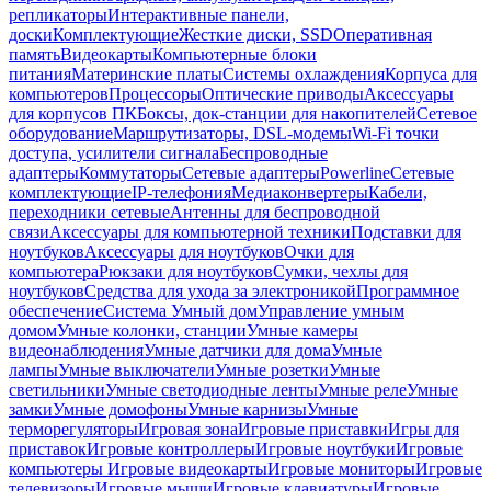
репликаторы
Интерактивные панели,
доски
Комплектующие
Жесткие диски, SSD
Оперативная
память
Видеокарты
Компьютерные блоки
питания
Материнские платы
Системы охлаждения
Корпуса для
компьютеров
Процессоры
Оптические приводы
Аксессуары
для корпусов ПК
Боксы, док-станции для накопителей
Сетевое
оборудование
Маршрутизаторы, DSL-модемы
Wi-Fi точки
доступа, усилители сигнала
Беспроводные
адаптеры
Коммутаторы
Сетевые адаптеры
Powerline
Сетевые
комплектующие
IP-телефония
Медиаконвертеры
Кабели,
переходники сетевые
Антенны для беспроводной
связи
Аксессуары для компьютерной техники
Подставки для
ноутбуков
Аксессуары для ноутбуков
Очки для
компьютера
Рюкзаки для ноутбуков
Сумки, чехлы для
ноутбуков
Средства для ухода за электроникой
Программное
обеспечение
Система Умный дом
Управление умным
домом
Умные колонки, станции
Умные камеры
видеонаблюдения
Умные датчики для дома
Умные
лампы
Умные выключатели
Умные розетки
Умные
светильники
Умные светодиодные ленты
Умные реле
Умные
замки
Умные домофоны
Умные карнизы
Умные
терморегуляторы
Игровая зона
Игровые приставки
Игры для
приставок
Игровые контроллеры
Игровые ноутбуки
Игровые
компьютеры
Игровые видеокарты
Игровые мониторы
Игровые
телевизоры
Игровые мыши
Игровые клавиатуры
Игровые