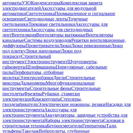
автоматы
УЗО
Конденсаторы
Комплексная защита
электродвигателей
Аксессуары для модульной
автоматики
Светотехника
Промышленное и сигнальное
освещение
Светодиодные ленты
Точечные
светильники
Трековые светильники
Аксессуары для
светотехники
Аксессуары для светодиодных
лент
Вентиляция
Вентиляторы вытяжные
Вентиляторы
канальные
Системы воздуховодов
Решетки вентиляционные,
диффузоры
Проветриватели
Люки
Люки ревизионные
Люки
под плитку
Люки напольные
Люки под
покраску
Строительный
инструмент
Электроинструмент
Шуруповерты,
гайковерты
Шлифмашины
Циркулярные, сабельные
пилы
Перфораторы, отбойные
молотки
Электролобзики
Дрели
Строительные
миксеры
Дальномеры
Многофункциональные
инструменты
Строительные фены
Строительные
пистолеты
Фрезеры
Рубанки, стамески
электрические
Краскопульты
Степлеры,
гвоздезабиватели
Электрические ножницы, резаки
Насадки для
электроинструмента
Аксессуары для
электроинструмента
Аккумуляторы, зарядные устройства для
электроинструмента
Наборы электроинструмента
Силовая и
строительная техника
Бетоносмесители
Генераторы
Тали,
тельферы
Такелаж
Виброплиты, глубинные