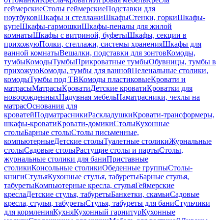
геймерские
Столы геймерские
Подставки для
ноутбуков
Шкафы и стеллажи
Шкафы
Стенки, горки
Шкафы-
купе
Шкафы-гармошки
Шкафы-пеналы для жилой
комнаты
Шкафы с витриной, буфеты
Шкафы, секции в
прихожую
Полки, стеллажи, системы хранения
Шкафы для
ванной комнаты
Вешалки, подставки для зонтов
Комоды,
тумбы
Комоды
Тумбы
Прикроватные тумбы
Обувницы, тумбы в
прихожую
Комоды, тумбы для ванной
Пеленальные столики,
комоды
Тумбы под ТВ
Комоды пластиковые
Кровати и
матрасы
Матрасы
Кровати
Детские кровати
Кроватки для
новорожденных
Надувная мебель
Наматрасники, чехлы на
матрас
Основания для
кроватей
Подматрасники
Раскладушки
Кровати-трансформеры,
шкафы-кровати
Кровати-домики
Столы
Кухонные
столы
Барные столы
Столы письменные,
компьютерные
Детские столы
Туалетные столики
Журнальные
столы
Садовые столы
Растущие столы и парты
Столы,
журнальные столики для бани
Приставные
столики
Консольные столики
Обеденные группы
Столы-
книги
Стулья
Кухонные стулья, табуреты
Барные стулья,
табуреты
Компьютерные кресла, стулья
Геймерские
кресла
Детские стулья, табуреты
Банкетки, скамьи
Садовые
кресла, стулья, табуреты
Стулья, табуреты для бани
Стульчики
для кормления
Кухня
Кухонный гарнитур
Кухонные