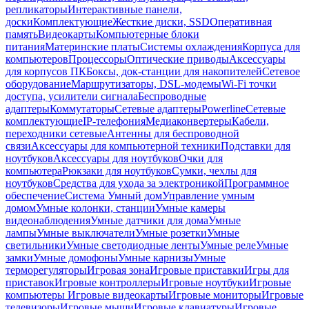
репликаторы
Интерактивные панели,
доски
Комплектующие
Жесткие диски, SSD
Оперативная
память
Видеокарты
Компьютерные блоки
питания
Материнские платы
Системы охлаждения
Корпуса для
компьютеров
Процессоры
Оптические приводы
Аксессуары
для корпусов ПК
Боксы, док-станции для накопителей
Сетевое
оборудование
Маршрутизаторы, DSL-модемы
Wi-Fi точки
доступа, усилители сигнала
Беспроводные
адаптеры
Коммутаторы
Сетевые адаптеры
Powerline
Сетевые
комплектующие
IP-телефония
Медиаконвертеры
Кабели,
переходники сетевые
Антенны для беспроводной
связи
Аксессуары для компьютерной техники
Подставки для
ноутбуков
Аксессуары для ноутбуков
Очки для
компьютера
Рюкзаки для ноутбуков
Сумки, чехлы для
ноутбуков
Средства для ухода за электроникой
Программное
обеспечение
Система Умный дом
Управление умным
домом
Умные колонки, станции
Умные камеры
видеонаблюдения
Умные датчики для дома
Умные
лампы
Умные выключатели
Умные розетки
Умные
светильники
Умные светодиодные ленты
Умные реле
Умные
замки
Умные домофоны
Умные карнизы
Умные
терморегуляторы
Игровая зона
Игровые приставки
Игры для
приставок
Игровые контроллеры
Игровые ноутбуки
Игровые
компьютеры
Игровые видеокарты
Игровые мониторы
Игровые
телевизоры
Игровые мыши
Игровые клавиатуры
Игровые