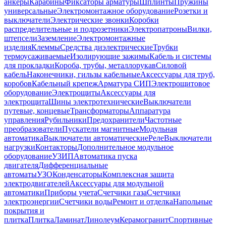
анкеры
Карабины
Фиксаторы арматуры
Шплинты
Пружины
универсальные
Электромонтажное оборудование
Розетки и
выключатели
Электрические звонки
Коробки
распределительные и подрозетники
Электропатроны
Вилки,
штепсели
Заземление
Электромонтажные
изделия
Клеммы
Средства диэлектрические
Трубки
термоусаживаемые
Изолирующие зажимы
Кабель и системы
для прокладки
Короба, трубы, металлорукав
Силовой
кабель
Наконечники, гильзы кабельные
Аксессуары для труб,
коробов
Кабельный крепеж
Арматура СИП
Электрощитовое
оборудование
Электрощиты
Аксессуары для
электрощита
Шины электротехнические
Выключатели
путевые, концевые
Трансформаторы
Аппаратура
управления
Рубильники
Предохранители
Частотные
преобразователи
Пускатели магнитные
Модульная
автоматика
Выключатели автоматические
Реле
Выключатели
нагрузки
Контакторы
Дополнительное модульное
оборудование
УЗИП
Автоматика пуска
двигателя
Дифференциальные
автоматы
УЗО
Конденсаторы
Комплексная защита
электродвигателей
Аксессуары для модульной
автоматики
Приборы учета
Счетчики газа
Счетчики
электроэнергии
Счетчики воды
Ремонт и отделка
Напольные
покрытия и
плитка
Плитка
Ламинат
Линолеум
Керамогранит
Спортивные