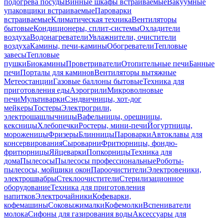
подогрева посуды
Винные шкафы встраиваемые
Вакуумные
упаковщики встраиваемые
Пароварки
встраиваемые
Климатическая техника
Вентиляторы
бытовые
Кондиционеры, сплит-системы
Охладители
воздуха
Водонагреватели
Увлажнители, очистители
воздуха
Камины, печи-камины
Обогреватели
Тепловые
завесы
Тепловые
пушки
Биокамины
Проветриватели
Отопительные печи
Банные
печи
Порталы для каминов
Вентиляторы вытяжные
Метеостанции
Газовые баллоны бытовые
Техника для
приготовления еды
Аэрогрили
Микроволновые
печи
Мультиварки
Сэндвичницы, хот-дог
мейкеры
Тостеры
Электрогрили,
электрошашлычницы
Вафельницы, орешницы,
кексницы
Хлебопечки
Ростеры, мини-печи
Йогуртницы,
мороженицы
Фризеры
Блинницы
Пароварки
Автоклавы для
консервирования
Сыроварни
Фритюрницы, фондю-
фритюрницы
Яйцеварки
Попкорницы
Техника для
дома
Пылесосы
Пылесосы профессиональные
Роботы-
пылесосы, мойщики окон
Пароочистители
Электровеники,
электрошвабры
Стеклоочистители
Стерилизационное
оборудование
Техника для приготовления
напитков
Электрочайники
Кофеварки,
кофемашины
Соковыжималки
Кофемолки
Вспениватели
молока
Сифоны для газирования воды
Аксессуары для