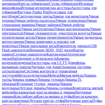
наушники
Кресла геймерские
Столы геймерские
Игровые
микрофоны
Игровая мультимедиа акустика
Аксессуары для
геймеров
Фигурки Funko Pop
Подставки для
ноутбуков
Светодиодные ленты
Лампы для мониторов
Умная
техника
Умные роботы-пылесосы
Умные телевизоры
Умные
стиральные машины
Умные чайники
Умные роботы
кулинарные
Умные вентиляторы
Умные кондиционеры
Умные
обогреватели
Умные увлажнители, очистители воздуха
Умные
отопительные котлы
Умные проветриватели
Умные радиочасы,
метеостанции
Умные кормушки и поилки для
животных
Умные напольные весы
Накопители данных
USB
Flash накопители
Внешние HDD, SSD диски
Карты
памяти
Сетевые накопители
Картридеры
Оптические
диски
Наблюдение и безопасность
Камеры
видеонаблюдения
Аксессуары для CCTV
Домофоны,
вызывные панели
Датчики для дома
Охранные системы,
сигнализации
Системы контроля и управления
доступом
Металлодетекторы
Мебель
Мягкая мебель
Диваны,
тахты
Диваны прямые
Диваны угловые
Диваны П-
образные
Кухонные уголки, диваны
Диваны
модульные
Детские диваны
Диваны садовые
Комплекты мягкой
мебели
Бескаркасные кресла-мешки и диваны
Надувные
диваны
Кресла
Кресла
Кресла-мешки и пуфы
Кресла-качалки,
кресла-маятники
Детские кресла, пуфы
Надувные кресла
Пуфы,
оттоманки
Кресла-кровати
Игровая мебель
Кресла