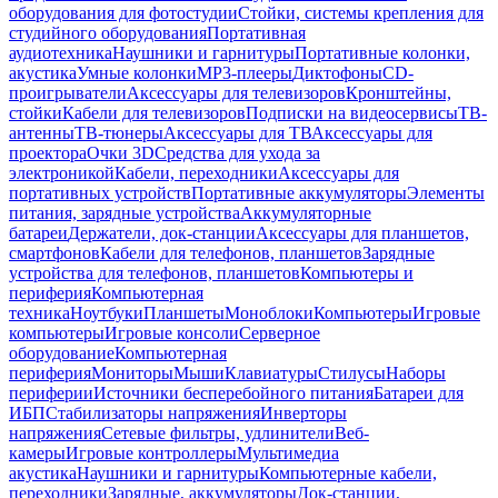
оборудования для фотостудии
Стойки, системы крепления для
студийного оборудования
Портативная
аудиотехника
Наушники и гарнитуры
Портативные колонки,
акустика
Умные колонки
MP3-плееры
Диктофоны
CD-
проигрыватели
Аксессуары для телевизоров
Кронштейны,
стойки
Кабели для телевизоров
Подписки на видеосервисы
ТВ-
антенны
ТВ-тюнеры
Аксессуары для ТВ
Аксессуары для
проектора
Очки 3D
Средства для ухода за
электроникой
Кабели, переходники
Аксессуары для
портативных устройств
Портативные аккумуляторы
Элементы
питания, зарядные устройства
Аккумуляторные
батареи
Держатели, док-станции
Аксессуары для планшетов,
смартфонов
Кабели для телефонов, планшетов
Зарядные
устройства для телефонов, планшетов
Компьютеры и
периферия
Компьютерная
техника
Ноутбуки
Планшеты
Моноблоки
Компьютеры
Игровые
компьютеры
Игровые консоли
Серверное
оборудование
Компьютерная
периферия
Мониторы
Мыши
Клавиатуры
Стилусы
Наборы
периферии
Источники бесперебойного питания
Батареи для
ИБП
Стабилизаторы напряжения
Инверторы
напряжения
Сетевые фильтры, удлинители
Веб-
камеры
Игровые контроллеры
Мультимедиа
акустика
Наушники и гарнитуры
Компьютерные кабели,
переходники
Зарядные, аккумуляторы
Док-станции,