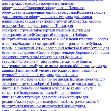
для стружкоотсосов
Сварочное и паяльное
оборудование
Сварочное оборудование
Паяльное
оборудование
Сварочные маски, аксессуары
Комплектующие
для сварочного оборудования
Аксессуары для сварки,
пайки
Оснастка для электроинструмента
Оснастка, наборы
оснастки
Насадки для граверов
Щетки для
электроинструмента
Развертки
Пуансоны
Щетки для
электродвигателей
Слесарный инструмент
Наборы
инструментов
Головки, биты
Гаечные ключи
Отвертки, наборы
отверток
Ножницы слесарные
Клещи строительные
Зубила,
керны, выколотки
Щетки слесарные
Оснастка и аксессуары для
бурения и сверления
Сверла, буры, зенкеры
Коронки
Зубила для
электроинструмента
Аксессуары для бурения и
сверления
Столярный инструмент
Тиски, струбцины,
гейферные зажимы
Ручные пилы, ножовки
Молотки, кувалды,
киянки
Напильники
Ручные стамески
Рубанки, рашпили
ручные
Оснастка и аксессуары для резания и
шлифования
Отрезные, пильные диски
Пильные полотна для
электроинструмента
Фрезы
Шлифовальные диски, насадки,
листы
Шлифовальные чашки
Точильные камни, круги,
сегменты
Полировальные валы
Направляющие
шины
Комплектующие для резания
Аксессуары для
резания
Аксессуары для шлифования
Электромонтажный
инструмент
Обжимной инструмент
Плоскогубцы,
круглогубцы
Кусачки, болторезы,