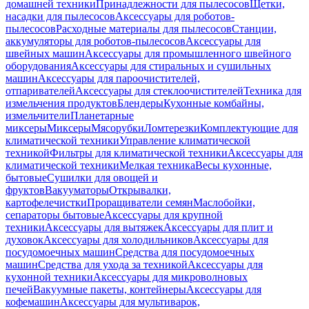
домашней техники
Принадлежности для пылесосов
Щетки,
насадки для пылесосов
Аксессуары для роботов-
пылесосов
Расходные материалы для пылесосов
Станции,
аккумуляторы для роботов-пылесосов
Аксессуары для
швейных машин
Аксессуары для промышленного швейного
оборудования
Аксессуары для стиральных и сушильных
машин
Аксессуары для пароочистителей,
отпаривателей
Аксессуары для стеклоочистителей
Техника для
измельчения продуктов
Блендеры
Кухонные комбайны,
измельчители
Планетарные
миксеры
Миксеры
Мясорубки
Ломтерезки
Комплектующие для
климатической техники
Управление климатической
техникой
Фильтры для климатической техники
Аксессуары для
климатической техники
Мелкая техника
Весы кухонные,
бытовые
Сушилки для овощей и
фруктов
Вакууматоры
Открывалки,
картофелечистки
Проращиватели семян
Маслобойки,
сепараторы бытовые
Аксессуары для крупной
техники
Аксессуары для вытяжек
Аксессуары для плит и
духовок
Аксессуары для холодильников
Аксессуары для
посудомоечных машин
Средства для посудомоечных
машин
Средства для ухода за техникой
Аксессуары для
кухонной техники
Аксессуары для микроволновых
печей
Вакуумные пакеты, контейнеры
Аксессуары для
кофемашин
Аксессуары для мультиварок,