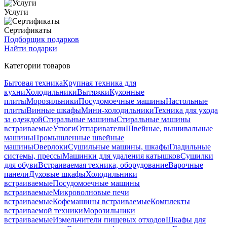
Услуги
Сертификаты
Подборщик подарков
Найти подарки
Категории товаров
Бытовая техника
Крупная техника для
кухни
Холодильники
Вытяжки
Кухонные
плиты
Морозильники
Посудомоечные машины
Настольные
плиты
Винные шкафы
Мини-холодильники
Техника для ухода
за одеждой
Стиральные машины
Стиральные машины
встраиваемые
Утюги
Отпариватели
Швейные, вышивальные
машины
Промышленные швейные
машины
Оверлоки
Сушильные машины, шкафы
Гладильные
системы, прессы
Машинки для удаления катышков
Сушилки
для обуви
Встраиваемая техника, оборудование
Варочные
панели
Духовые шкафы
Холодильники
встраиваемые
Посудомоечные машины
встраиваемые
Микроволновые печи
встраиваемые
Кофемашины встраиваемые
Комплекты
встраиваемой техники
Морозильники
встраиваемые
Измельчители пищевых отходов
Шкафы для