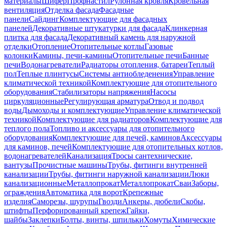
материалы
Шифер
Профнастил
Рулонная кровля
Кровельная
вентиляция
Отделка фасада
Фасадные
панели
Сайдинг
Комплектующие для фасадных
панелей
Декоративные штукатурки для фасада
Клинкерная
плитка для фасада
Декоративный камень для наружной
отделки
Отопление
Отопительные котлы
Газовые
колонки
Камины, печи-камины
Отопительные печи
Банные
печи
Водонагреватели
Радиаторы отопления, батареи
Теплый
пол
Теплые плинтусы
Системы антиобледенения
Управление
климатической техникой
Комплектующие для отопительного
оборудования
Стабилизаторы напряжения
Насосы
циркуляционные
Регулирующая арматура
Отвод и подвод
воды
Дымоходы и комплектующие
Управление климатической
техникой
Комплектующие для радиаторов
Комплектующие для
теплого пола
Топливо и аксессуары для отопительного
оборудования
Комплектующие для печей, каминов
Аксессуары
для каминов, печей
Комплектующие для отопительных котлов,
водонагревателей
Канализация
Тросы сантехнические,
вантузы
Прочистные машины
Трубы, фитинги внутренней
канализации
Трубы, фитинги наружной канализации
Люки
канализационные
Металлопрокат
Металлопрокат
Сваи
Заборы,
ограждения
Автоматика для ворот
Крепежные
изделия
Саморезы, шурупы
Гвозди
Анкеры, дюбели
Скобы,
штифты
Перфорированный крепеж
Гайки,
шайбы
Заклепки
Болты, винты, шпильки
Хомуты
Химические