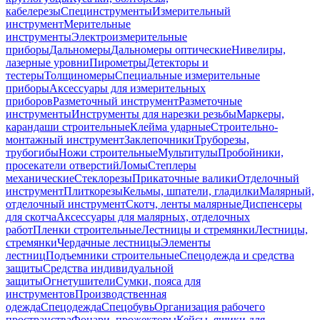
кабелерезы
Специнструменты
Измерительный
инструмент
Мерительные
инструменты
Электроизмерительные
приборы
Дальномеры
Дальномеры оптические
Нивелиры,
лазерные уровни
Пирометры
Детекторы и
тестеры
Толщиномеры
Специальные измерительные
приборы
Аксессуары для измерительных
приборов
Разметочный инструмент
Разметочные
инструменты
Инструменты для нарезки резьбы
Маркеры,
карандаши строительные
Клейма ударные
Строительно-
монтажный инструмент
Заклепочники
Труборезы,
трубогибы
Ножи строительные
Мультитулы
Пробойники,
просекатели отверстий
Ломы
Степлеры
механические
Стеклорезы
Прикаточные валики
Отделочный
инструмент
Плиткорезы
Кельмы, шпатели, гладилки
Малярный,
отделочный инструмент
Скотч, ленты малярные
Диспенсеры
для скотча
Аксессуары для малярных, отделочных
работ
Пленки строительные
Лестницы и стремянки
Лестницы,
стремянки
Чердачные лестницы
Элементы
лестниц
Подъемники строительные
Спецодежда и средства
защиты
Средства индивидуальной
защиты
Огнетушители
Сумки, пояса для
инструментов
Производственная
одежда
Спецодежда
Спецобувь
Организация рабочего
пространства
Фонари, прожекторы
Кейсы, ящики для