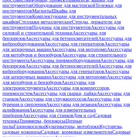
инструментов
Оборудование для мастерской
Тележки для
инструментов
Магниты
Шкафы для
инструментов
Комплектующие для инструментальных
шкафов
Стеллажи металлические
Стенды, держатели для
инструментов
Поддоны для инструментов
Аксессуары для
силовой и строительной техники
Аксессуары для
бензорезов
Аксессуары для бетоносмесителей
Аксессуары для
виброоборудования
Аксессуары для генераторов
Аксессуары
для затирочных машин
Аксессуары для мотопомп
Аксессуары
для мотобуров и бензобуров
Аксессуары для строительного
инструмента
Аксессуары пневмооборудования
Аксессуары для
бензорезов
Аксессуары для бетоносмесителей
Аксессуары для
виброоборудования
Аксессуары для генераторов
Аксессуары
для затирочных машин
Аксессуары для мотопомп
Аксессуары
для мотобуров и бензобуров
Аксессуары для
электроинструмента
Аксессуары для компрессоров,
пневмосистем
Аксессуары для сварки, пайки
Аксессуары для
станков
Аксессуары для стружкоотсосов
Аксессуары для
бурения и сверления
Аксессуары для резания
Аксессуары для
шлифования
Аксессуары для измерительных
приборов
Аксессуары для станков
Дом и сад
Садовая
техника
Триммеры, бензокосы
Цепные
пилы
Газонокосилки
Культиваторы, мотоблоки
Кусторезы,
садовые ножницы
Садовые, кормовые измельчители
Садовые