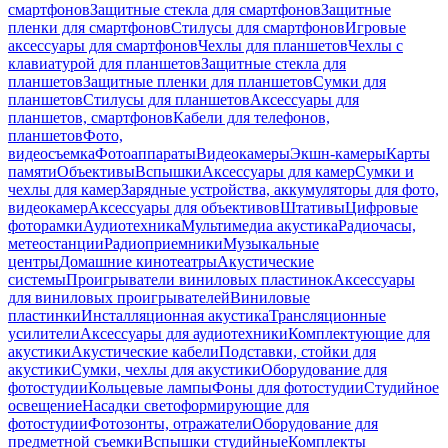
смартфонов
Защитные стекла для смартфонов
Защитные
пленки для смартфонов
Стилусы для смартфонов
Игровые
аксессуары для смартфонов
Чехлы для планшетов
Чехлы с
клавиатурой для планшетов
Защитные стекла для
планшетов
Защитные пленки для планшетов
Сумки для
планшетов
Стилусы для планшетов
Аксессуары для
планшетов, смартфонов
Кабели для телефонов,
планшетов
Фото,
видеосъемка
Фотоаппараты
Видеокамеры
Экшн-камеры
Карты
памяти
Объективы
Вспышки
Аксессуары для камер
Сумки и
чехлы для камер
Зарядные устройства, аккумуляторы для фото,
видеокамер
Аксессуары для объективов
Штативы
Цифровые
фоторамки
Аудиотехника
Мультимедиа акустика
Радиочасы,
метеостанции
Радиоприемники
Музыкальные
центры
Домашние кинотеатры
Акустические
системы
Проигрыватели виниловых пластинок
Аксессуары
для виниловых проигрывателей
Виниловые
пластинки
Инсталляционная акустика
Трансляционные
усилители
Аксессуары для аудиотехники
Комплектующие для
акустики
Акустические кабели
Подставки, стойки для
акустики
Сумки, чехлы для акустики
Оборудование для
фотостудии
Кольцевые лампы
Фоны для фотостудии
Студийное
освещение
Насадки светоформирующие для
фотостудии
Фотозонты, отражатели
Оборудование для
предметной съемки
Вспышки студийные
Комплекты