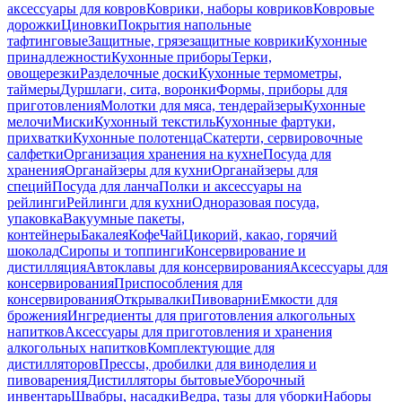
аксессуары для ковров
Коврики, наборы ковриков
Ковровые
дорожки
Циновки
Покрытия напольные
тафтинговые
Защитные, грязезащитные коврики
Кухонные
принадлежности
Кухонные приборы
Терки,
овощерезки
Разделочные доски
Кухонные термометры,
таймеры
Дуршлаги, сита, воронки
Формы, приборы для
приготовления
Молотки для мяса, тендерайзеры
Кухонные
мелочи
Миски
Кухонный текстиль
Кухонные фартуки,
прихватки
Кухонные полотенца
Скатерти, сервировочные
салфетки
Организация хранения на кухне
Посуда для
хранения
Органайзеры для кухни
Органайзеры для
специй
Посуда для ланча
Полки и аксессуары на
рейлинги
Рейлинги для кухни
Одноразовая посуда,
упаковка
Вакуумные пакеты,
контейнеры
Бакалея
Кофе
Чай
Цикорий, какао, горячий
шоколад
Сиропы и топпинги
Консервирование и
дистилляция
Автоклавы для консервирования
Аксессуары для
консервирования
Приспособления для
консервирования
Открывалки
Пивоварни
Емкости для
брожения
Ингредиенты для приготовления алкогольных
напитков
Аксессуары для приготовления и хранения
алкогольных напитков
Комплектующие для
дистилляторов
Прессы, дробилки для виноделия и
пивоварения
Дистилляторы бытовые
Уборочный
инвентарь
Швабры, насадки
Ведра, тазы для уборки
Наборы