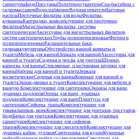
гарнитуры
Биде
Писсуары
Полотенцесушители
Спа-бассейны с
гидромассажем
Водоснабжение
Водонагреватели
Бытовые
насосы
Проточные фильтры для воды
Фильтры-
кувшины
Картриджи, комплектующие для проточных
фильтров
Магистральные фильтры, системы
сантехнические
Аксессуары для магистральных фильтров,
систем сантехнических
Трубы полипропиленовые
Фитинги
полипропиленовые
Расширительные баки,
гидроаккумуляторы
Обустройство ванной комнаты и
туалета
Мебель для ванной
Зеркала для ванной
Аксессуары для
ванной и туалета
Сиденья и чехлы для унитаза
Шторки,
карнизы для ванны
Стеклянные, пластиковые шторки для
ванны
Наборы для ванной и туалета
Зеркала
косметические
Сиденья для ванны
Коврики для ванной и
туалета
Экран-дверки в туалет
Комплектующие для мебели в
ванную
Комплектующие для сантехники
Экраны для ванн,
душевых поддонов
Опоры для ванн, душевых
поддонов
Комплектующие для ванн
Плинтусы для
сантехники
Сифоны, трапы
Комплектующие для
умывальников, моек
Комплектующие для унитазов, писсуаров,
биде
Бачки для унитазов
Комплектующие для душевых
гарнитуров
Комплектующие для сифонов,
трапов
Комплектующие для смесителей
Комплектующие для
душевых кабин, уголков
Сантехника для кухни
Кухонные
мойки
Кухонные мойки со смесителями
Смесители для