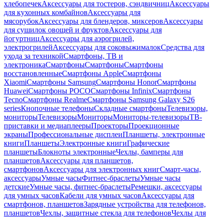
хлебопечек
Аксессуары для тостеров, сэндвичниц
Аксессуары
для кухонных комбайнов
Аксессуары для
мясорубок
Аксессуары для блендеров, миксеров
Аксессуары
для сушилок овощей и фруктов
Аксессуары для
йогуртниц
Аксессуары для аэрогрилей,
электрогрилей
Аксессуары для соковыжималок
Средства для
ухода за техникой
Смартфоны, ТВ и
электроника
Смартфоны
Смартфоны
Смартфоны
восстановленные
Смартфоны Apple
Смартфоны
Xiaomi
Смартфоны Samsung
Смартфоны Honor
Смартфоны
Huawei
Смартфоны POCO
Смартфоны Infinix
Смартфоны
Tecno
Смартфоны Realme
Смартфоны Samsung Galaxy S26
series
Кнопочные телефоны
Складные смартфоны
Телевизоры,
мониторы
Телевизоры
Мониторы
Мониторы-телевизоры
ТВ-
приставки и медиаплееры
Проекторы
Проекционные
экраны
Профессиональные дисплеи
Планшеты, электронные
книги
Планшеты
Электронные книги
Графические
планшеты
Блокноты электронные
Чехлы, бамперы для
планшетов
Аксессуары для планшетов,
смартфонов
Аксессуары для электронных книг
Смарт-часы,
аксессуары
Умные часы
Фитнес-браслеты
Умные часы
детские
Умные часы, фитнес-браслеты
Ремешки, аксессуары
для умных часов
Кабели для умных часов
Аксессуары для
смартфонов, планшетов
Зарядные устройства для телефонов,
планшетов
Чехлы, защитные стекла для телефонов
Чехлы для