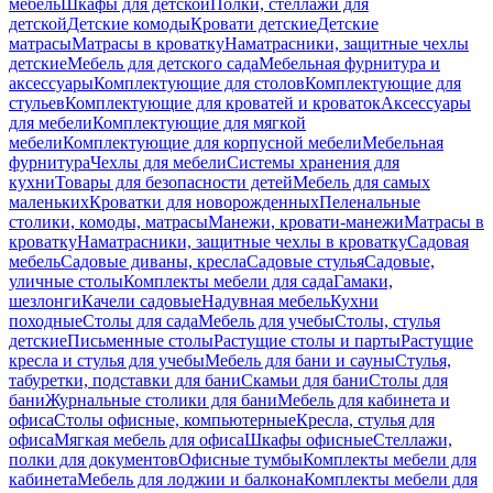
мебель
Шкафы для детской
Полки, стеллажи для
детской
Детские комоды
Кровати детские
Детские
матрасы
Матрасы в кроватку
Наматрасники, защитные чехлы
детские
Мебель для детского сада
Мебельная фурнитура и
аксессуары
Комплектующие для столов
Комплектующие для
стульев
Комплектующие для кроватей и кроваток
Аксессуары
для мебели
Комплектующие для мягкой
мебели
Комплектующие для корпусной мебели
Мебельная
фурнитура
Чехлы для мебели
Системы хранения для
кухни
Товары для безопасности детей
Мебель для самых
маленьких
Кроватки для новорожденных
Пеленальные
столики, комоды, матрасы
Манежи, кровати-манежи
Матрасы в
кроватку
Наматрасники, защитные чехлы в кроватку
Садовая
мебель
Садовые диваны, кресла
Садовые стулья
Садовые,
уличные столы
Комплекты мебели для сада
Гамаки,
шезлонги
Качели садовые
Надувная мебель
Кухни
походные
Столы для сада
Мебель для учебы
Столы, стулья
детские
Письменные столы
Растущие столы и парты
Растущие
кресла и стулья для учебы
Мебель для бани и сауны
Стулья,
табуретки, подставки для бани
Скамьи для бани
Столы для
бани
Журнальные столики для бани
Мебель для кабинета и
офиса
Столы офисные, компьютерные
Кресла, стулья для
офиса
Мягкая мебель для офиса
Шкафы офисные
Стеллажи,
полки для документов
Офисные тумбы
Комплекты мебели для
кабинета
Мебель для лоджии и балкона
Комплекты мебели для