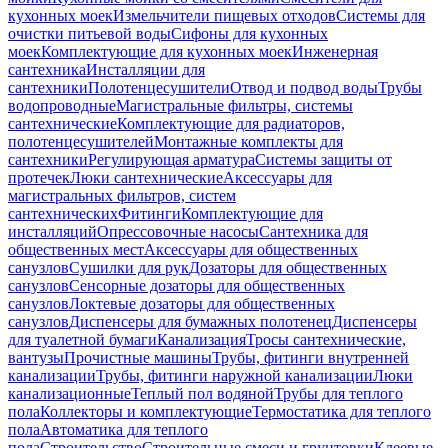
кухонных моек
Измельчители пищевых отходов
Системы для
очистки питьевой воды
Сифоны для кухонных
моек
Комплектующие для кухонных моек
Инженерная
сантехника
Инсталляции для
сантехники
Полотенцесушители
Отвод и подвод воды
Трубы
водопроводные
Магистральные фильтры, системы
сантехнические
Комплектующие для радиаторов,
полотенцесушителей
Монтажные комплекты для
сантехники
Регулирующая арматура
Системы защиты от
протечек
Люки сантехнические
Аксессуары для
магистральных фильтров, систем
сантехнических
Фитинги
Комплектующие для
инсталляций
Опрессовочные насосы
Сантехника для
общественных мест
Аксессуары для общественных
санузлов
Сушилки для рук
Дозаторы для общественных
санузлов
Сенсорные дозаторы для общественных
санузлов
Локтевые дозаторы для общественных
санузлов
Диспенсеры для бумажных полотенец
Диспенсеры
для туалетной бумаги
Канализация
Тросы сантехнические,
вантузы
Прочистные машины
Трубы, фитинги внутренней
канализации
Трубы, фитинги наружной канализации
Люки
канализационные
Теплый пол водяной
Трубы для теплого
пола
Коллекторы и комплектующие
Термостатика для теплого
пола
Автоматика для теплого
пола
Строительство
Строительные смеси и грунтовки
Клеевые