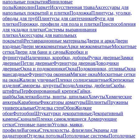
напольные покрытия
Виниловые
полы
Ковролин
Паркет
Искусственная трава
Аксессуары для
напольных покрытий и плитки
Подложка
Плинтусы, уголки,
обводы для труб
Плинтусы для сантехники
Фуги для
плитки
Порожки, профили для пола и плитки
Приспособления
для укладки плитки
Системы выравнивания
плитки
Аксессуары для напольных
покрытий
Реставрационные материалы
Двери и арки
Двери
входные
Двери межкомнатные
Арки межкомнатные
Москитные
сетки
Двери для бани и сауны
Коробки и
фурнитура
Наличники, коробки, доборы
Ручки дверные
Замки
дверные
Петли дверные
Фурнитура дверная
Доводчики
дверные
Окна и подоконники
Окна
Подоконники, отливы
Окна
мансардные
Фурнитура оконная
Мягкие окна
Москитные сетки
на окна
Жалюзи уличные
Пленки солнцезащитные
Крепежные
изделия
Саморезы, шурупы
Гвозди
Анкеры, дюбели
Скобы,
штифты
Перфорированный крепеж
Гайки,
шайбы
Заклепки
Болты, винты, шпильки
Хомуты
Химические
анкеры
Карабины
Фиксаторы арматуры
Шплинты
Пружины
универсальные
Отделка стен
Обои
Жидкие
обои
Фотообои
Штукатурки декоративные
Декоративный
камень
Скинали
Пленки самоклеящиеся
Армирующие
сетки
Стеновые панели
Уголки, маяки,
профили
Вагонка
Стеклохолсты, флизелин
Экраны для
радиаторов
Отделка потолка
Потолочные системы
Потолочные