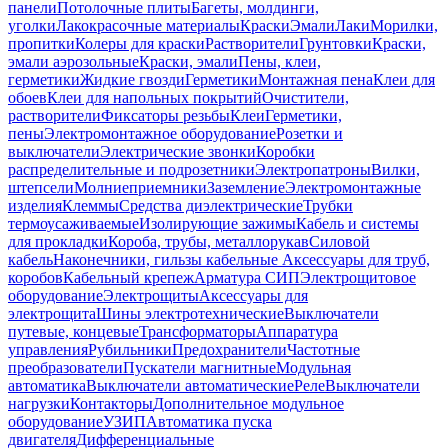
панели
Потолочные плиты
Багеты, молдинги,
уголки
Лакокрасочные материалы
Краски
Эмали
Лаки
Морилки,
пропитки
Колеры для краски
Растворители
Грунтовки
Краски,
эмали аэрозольные
Краски, эмали
Пены, клеи,
герметики
Жидкие гвозди
Герметики
Монтажная пена
Клеи для
обоев
Клеи для напольных покрытий
Очистители,
растворители
Фиксаторы резьбы
Клеи
Герметики,
пены
Электромонтажное оборудование
Розетки и
выключатели
Электрические звонки
Коробки
распределительные и подрозетники
Электропатроны
Вилки,
штепсели
Молниеприемники
Заземление
Электромонтажные
изделия
Клеммы
Средства диэлектрические
Трубки
термоусаживаемые
Изолирующие зажимы
Кабель и системы
для прокладки
Короба, трубы, металлорукав
Силовой
кабель
Наконечники, гильзы кабельные
Аксессуары для труб,
коробов
Кабельный крепеж
Арматура СИП
Электрощитовое
оборудование
Электрощиты
Аксессуары для
электрощита
Шины электротехнические
Выключатели
путевые, концевые
Трансформаторы
Аппаратура
управления
Рубильники
Предохранители
Частотные
преобразователи
Пускатели магнитные
Модульная
автоматика
Выключатели автоматические
Реле
Выключатели
нагрузки
Контакторы
Дополнительное модульное
оборудование
УЗИП
Автоматика пуска
двигателя
Дифференциальные