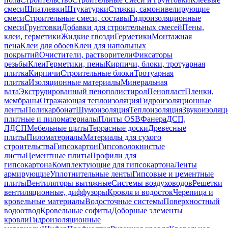
смеси
Шпатлевки
Штукатурки
Стяжки, самонивелирующие
смеси
Строительные смеси, составы
Гидроизоляционные
смеси
Грунтовки
Добавки для строительных смесей
Пены,
клеи, герметики
Жидкие гвозди
Герметики
Монтажная
пена
Клеи для обоев
Клеи для напольных
покрытий
Очистители, растворители
Фиксаторы
резьбы
Клеи
Герметики, пены
Кирпичи, блоки, тротуарная
плитка
Кирпичи
Строительные блоки
Тротуарная
плитка
Изоляционные материалы
Минеральная
вата
Экструдированный пенополистирол
Пенопласт
Пленки,
мембраны
Отражающая теплоизоляция
Гидроизоляционные
ленты
Поликарбонат
Шумоизоляция
Теплоизоляция
Звукоизоляц
плитные и пиломатериалы
Плиты OSB
Фанера
ДСП,
ЛДСП
Мебельные щиты
Террасные доски
Древесные
плиты
Пиломатериалы
Материалы для сухого
строительства
Гипсокартон
Гипсоволокнистые
листы
Цементные плиты
Профили для
гипсокартона
Комплектующие для гипсокартона
Ленты
армирующие
Уплотнительные ленты
Гипсовые и цементные
плиты
Вентиляторы вытяжные
Системы воздуховодов
Решетки
вентиляционные, диффузоры
Кровля и водосток
Черепица и
кровельные материалы
Водосточные системы
Поверхностный
водоотвод
Кровельные софиты
Доборные элементы
кровли
Гидроизоляционные