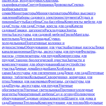
пылесосы, воздуходувки
Аэраторы,
скарификаторы
Снегоуборщики
Дровоколы
Сеялки,
разбрасыватели
семян
Минитракторы
Миникультиваторы
Мойки высокого
давления
Наборы садового электроинструмента
Отдых и
пикник
Батуты
Бассейны
Спа-бассейны
Комплекты мебели для
сада
Столы для сада
Стулья, кресла для сада
Качели
садовые
Гамаки, шезлонги
Раскладушки
Зонты,
тенты
Аксессуары для садовой мебели
Грили
Мангалы,
коптильни
Детская площадка
Сумки-
холодильники
Портативные колонки и
аудиосистемы
Оборудование для участка
Бытовые насосы
Люки
канализационные
Пруды, аксессуары для прудов
Фильтры,
насосы, стерилизаторы для прудов
Компрессоры для
прудов
Станции биологической очистки
Запчасти и
комплектующие для оборудования
Благоустройство
участка
Дачные дома
Беседки
Бани
Хозблоки и
сараи
Аксессуары для озеленения сада
Декор для сада
Почтовые
ящики, таблички
Козырьки
Скворечники, кормушки для
птиц
Домики для насекомых
Фонтаны, скульптуры для
сада
Пруды, аксессуары для прудов
Уличные
обогреватели
Уличные светильники
Противогололедные
реагенты
Декоративный щебень
Сад и огород
Поливочное
оборудование
Садовые опрыскиватели
Шланги для дома и
сада
Парники
Теплицы
Комплектующие для теплиц
Модульные