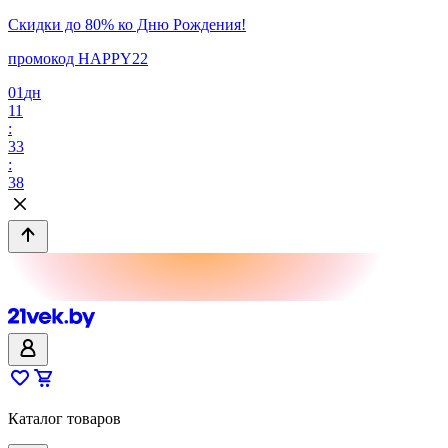
Скидки до 80% ко Дню Рождения!
промокод HAPPY22
01
дн
11
:
33
:
38
Каталог товаров