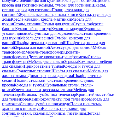
модули
Столешницы для кухни
Мебель для гостиной
Диваны,
кресла для гостиной
Комоды, тумбы для гостиной
Шкафы,
стенки, горки для гостиной
Полки, стеллажи для
гостиной
Журнальные столы, столы-книги
Кресла, стулья для
дома
Кресла-качалки, кресла-маятники
Мебель для
кухни
Столы, столики
Стулья для кухни
Стулья, табуреты
барные
Кухонный гарнитур
Кухонные модули
Кухонные
уголки, диваны
Стульчики для кормления
Системы хранения
для кухни
Мебель для ванной
Тумбы, консоли для
ванной
Шкафы, пеналы для ванной
Шкафчики, полки для
ванной
Зеркала для ванной
Аксессуары для ванной
Мебель-
трансформер
Мебель-трансформер
Кровати-
трансформеры
Детские кроватки-трансформеры
Столы-
трансформеры
Мебель для спальни
Зеркала
Комплекты мебели
для спальни
Прикроватные тумбы
Комоды и тумбы для
спальни
Туалетные столики
Шкафы для спальни
Мебель для
жилых комнат
Диваны, кресла для дома
Шкафы, стенки,
секции
Полки, стеллажи, системы хранения
Стулья,
кресла
Комоды и тумбы
Журнальные столы, столы-
книги
Кресла-качалки, кресла-маятники
Мебель для
телевизора
Комоды, тумбы под телевизор
Кронштейны, стойки
для телевизора
Каминокомплекты под телевизор
Мебель для
прихожей
Секции, тумбы в прихожую
Полки и системы
хранения в прихожую
Вешалки, подставки для
зонтов
Банкетки, скамьи
Ключницы, газетницы
Детская