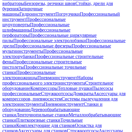
вибраторы
Бензорезы, резчики швов
Стойки, дрели для
бурения
Затирочные
машины
Гидроинструмент
Погрузчики
Профессиональный
инструмент
Профессиональные
шуруповерты
Профессиональные
шлифмашины
Профессиональные
перфораторы
Профессиональные циркулярные
пилы
Профессиональные электролобзики
Профессиональные
дрели
Профессиональные фрезеры
Профессиональные
мультиинструменты
Профессиональные
электрорубанки
Профессиональные строительные
фены
Профессиональные строительные
пистолеты
Профессиональные точильные
станки
Профессиональные
электроножницы
Пневмоинструмент
Наборы
профессионального электроинструмента
Строительное
оборудование
Компрессоры
Тепловые пушки
Пылесосы
профессиональные
Стружкоотсосы
Домкраты
Аксессуары для
компрессоров, пневмосистем
Системы пылеудаления для
электроинструмента
Пневмоинструмент
Станки и
оборудование
Деревообрабатывающие
станки
Ленточнопильные станки
Металлообрабатывающие
станки
Плиткорезные станки
Точильные
станки
Комплектующие для станков
Оснастка для
станков
Аксессуары для станков
Стружкоотсосы
Аксессуары