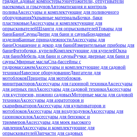
грядки
Садовые компостеры
Уничтожители, отпугиватели
насекомых и грызунов
Автоматизация и контроль
полива
Аксессуары и комплектующие для поливочного
оборудования
Укрывные материалы
Бочки, баки
пластиковые
Аксессуары и комплектующие для
опрыскивателей
Шланги для опрыскивателей
Товары для
бани
Бани
Сауны
Двери для бани и сауны
Бондарные
изделия
Банные принадлежности
Аксессуары для
бани
Оснащение и декор для бани
Измерительные приборы для
бани
Фитобочки, купели
Комплектующие для купелей
Окна
для бани
Мебель для бани и сауны
Ручки дверные для бани и
сауны
Эфирные масла
Спа-бассейны с
гидромассажем
Аксессуары и комплектующие для садовой
техники
Навесное оборудование
Двигатели для
мотоблоков
Прицепы для мотоблоков,
минитракторов
Аксессуары для газонной техники
Аксессуары
для цепных пил
Аксессуары для садовой техники
Аксессуары
для кусторезов, ножниц садовых
Моторные масла для садовой
техники
Аксессуары для аэратоторов и
скарификаторов
Аксессуары для культиваторов и
мотоблоков
Аксессуары для воздуходувок
Аксессуары для
газонокосилок
Аксессуары для бензокос и
триммеров
Аксессуары для моек высокого
давления
Аксессуары и комплектующие для
опрыскивателей
Запчасти для садовых