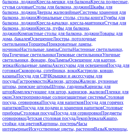
балкона, лоджии
Кресла-мешки для балкона
Кресла подвесные,
стулья садовые
Столы для балкона, лоджии
Шкафы для
балкона, лоджии
Дверцы жалюзийные
Системы хранения для
балкона, лоджии
Журнальные столы, столы-книги
Тумбы для
балкона, лоджии
Кресла-качалки, кресла-маятники
Стулья для
балкона, лоджии
Кресла, пуфы для балкона,
лоджии
Компактные столы для балкона, лоджии
Товары для
дома, бакалея
Освещение
Люстры, потолочные
светильники
Торшеры
Прикроватные лампы,
ночники
Настольные лампы
Споты
Настенные светильники,
бра
Точечные светильники
Трековые светильники
Уличные
светильники, фонари, бра
Лампы
Освещение для картин,
зеркал
Кольцевые лампы
Аксессуары для освещения
Посуда для
готовки
Сковороды, сотейники, воки
Кастрюли, ковши,
казаны
Посуда для СВЧ
Крышки и аксессуары для
посуды
Гастроемкости
Жалюзи, шторы
Жалюзи, рулонные
шторы, римские шторы
Шторы, гардины
Карнизы для
штор
Комплектующие для штор, карнизов, жалюзи
Пленки для
окон
Электроприводные солнцезащитные системы
Столовая
посуда, сервировка
Посуда для напитков
Посуда для горячих
напитков
Посуда для подачи и хранения напитков
Столовые
приборы
Столовая посуда
Посуда для сервировки
Предметы
сервировки
Детская столовая посуда
Декор
Зеркала
Кашпо,
стойки для цветов
Картины, постеры
Часы
интерьерные
Искусственные цветы, растения
Вазы
Ключницы,