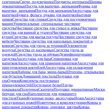
газетницы
Свечи, подсвечники
Предметы интерьера
Ширмы
декоративные
Посуда для выпечки, запекания
Формы для
выпечки, запекания
Посуда для запекания
Аксессуары для
выпечки
Бумага, фольга, рукава для выпечки
Бытовая
химия
Средства для стирки
Средства для посудомоечных
машин
Универсальные, специальные чистящие
средства
Чистящие средства для стекол и зеркал
Чистящие
средства для ванной и туалета
Чистящие средства для
кухни
Средства для мытья посуды
Чистящие средства для
мебели
Чистящие средства для напольных покрытий и
ковров
Средства для ухода за техникой
Освежители
воздуха
Средства от насекомых
Средства ухода за
одеждой
Средства ухода за обувью
Дезинфицирующие
средства
Аксессуары для бара
Сервировка для
напитков
Аксессуары для хранения напитков
Аксессуары для
приготовления коктейлей
Аксессуары для охлаждения
напитков
Наборы для бара, мини-бары
Штопоры, открывалки
для бутылок
Домашний текстиль
Подушки для
сна
Одеяла
Комплекты постельных
принадлежностей
Постельное белье
Пледы,
покрывала
Полотенца
Скатерти
Подушки декоративные
Маски,
беруши для сна
Наполнители для домашнего
текстиля
Ткани
Кухонные ножи, аксессуары
Ножи
Аксессуары
для кухонных ножей
Ножеточки и комплектующие
Ковры и
напольные покрытия
Ковры, циновки, шкуры
Ковры,