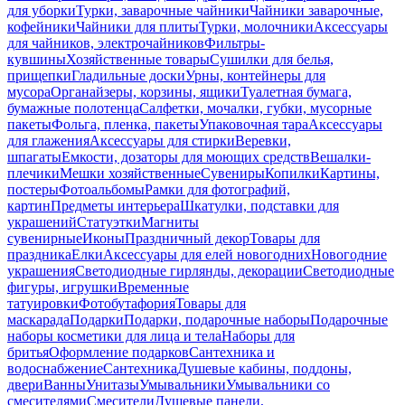
для уборки
Турки, заварочные чайники
Чайники заварочные,
кофейники
Чайники для плиты
Турки, молочники
Аксессуары
для чайников, электрочайников
Фильтры-
кувшины
Хозяйственные товары
Сушилки для белья,
прищепки
Гладильные доски
Урны, контейнеры для
мусора
Органайзеры, корзины, ящики
Туалетная бумага,
бумажные полотенца
Салфетки, мочалки, губки, мусорные
пакеты
Фольга, пленка, пакеты
Упаковочная тара
Аксессуары
для глажения
Аксессуары для стирки
Веревки,
шпагаты
Емкости, дозаторы для моющих средств
Вешалки-
плечики
Мешки хозяйственные
Сувениры
Копилки
Картины,
постеры
Фотоальбомы
Рамки для фотографий,
картин
Предметы интерьера
Шкатулки, подставки для
украшений
Статуэтки
Магниты
сувенирные
Иконы
Праздничный декор
Товары для
праздника
Елки
Аксессуары для елей новогодних
Новогодние
украшения
Светодиодные гирлянды, декорации
Светодиодные
фигуры, игрушки
Временные
татуировки
Фотобутафория
Товары для
маскарада
Подарки
Подарки, подарочные наборы
Подарочные
наборы косметики для лица и тела
Наборы для
бритья
Оформление подарков
Сантехника и
водоснабжение
Сантехника
Душевые кабины, поддоны,
двери
Ванны
Унитазы
Умывальники
Умывальники со
смесителями
Смесители
Душевые панели,