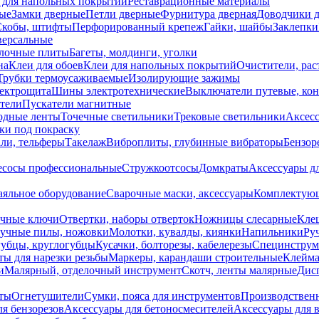
 для напольных покрытий
Реставрационные материалы
ые
Замки дверные
Петли дверные
Фурнитура дверная
Доводчики 
Скобы, штифты
Перфорированный крепеж
Гайки, шайбы
Заклепки
ерсальные
лочные плиты
Багеты, молдинги, уголки
на
Клеи для обоев
Клеи для напольных покрытий
Очистители, рас
Трубки термоусаживаемые
Изолирующие зажимы
лектрощита
Шины электротехнические
Выключатели путевые, ко
атели
Пускатели магнитные
одные ленты
Точечные светильники
Трековые светильники
Аксесс
и под покраску
ли, тельферы
Такелаж
Виброплиты, глубинные вибраторы
Бензор
сосы профессиональные
Стружкоотсосы
Домкраты
Аксессуары д
аяльное оборудование
Сварочные маски, аксессуары
Комплектующ
ечные ключи
Отвертки, наборы отверток
Ножницы слесарные
Кле
учные пилы, ножовки
Молотки, кувалды, киянки
Напильники
Ру
убцы, круглогубцы
Кусачки, болторезы, кабелерезы
Специнструм
ы для нарезки резьбы
Маркеры, карандаши строительные
Клейма
и
Малярный, отделочный инструмент
Скотч, ленты малярные
Дисп
иты
Огнетушители
Сумки, пояса для инструментов
Производствен
я бензорезов
Аксессуары для бетоносмесителей
Аксессуары для 