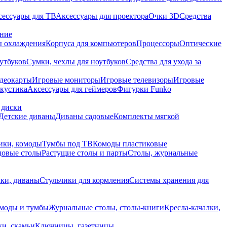
сессуары для ТВ
Аксессуары для проектора
Очки 3D
Средства
ание
 охлаждения
Корпуса для компьютеров
Процессоры
Оптические
утбуков
Сумки, чехлы для ноутбуков
Средства для ухода за
деокарты
Игровые мониторы
Игровые телевизоры
Игровые
акустика
Аксессуары для геймеров
Фигурки Funko
 диски
Детские диваны
Диваны садовые
Комплекты мягкой
ики, комоды
Тумбы под ТВ
Комоды пластиковые
довые столы
Растущие столы и парты
Столы, журнальные
ки, диваны
Стульчики для кормления
Системы хранения для
моды и тумбы
Журнальные столы, столы-книги
Кресла-качалки,
ки, скамьи
Ключницы, газетницы