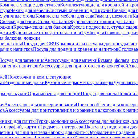
Комплектующие для стульев
Комплектующие для кроватей и кро
итура
Чехлы для мебели
Системы хранения для кухни
Товары для 
, уличные столы
Комплекты мебели для сада
Гамаки, шезлонги
Ка
Скамьи для бани
Столы для бани
Журнальные столики для бани
лоджии
Кресла-мешки для балкона
Кресла подвесные, стулья садо
оджии
Журнальные столы, столы-книги
Тумбы для балкона, лодж
я балкона, лоджии
ши, казаны
Посуда для СВЧ
Крышки и аксессуары для посуды
Гаст
орячих напитков
Посуда для подачи и хранения напитков
Столовы
Посуда для запекания
Аксессуары для выпечки
Бумага, фольга, р
хранения напитков
Аксессуары для приготовления коктейлей
Аксе
ожей
Ножеточки и комплектующие
ки
Разделочные доски
Кухонные термометры, таймеры
Дуршлаги, 
ры для кухни
Органайзеры для специй
Посуда для ланча
Полки и 
ия
Аксессуары для консервирования
Приспособления для консер
ков
Аксессуары для приготовления и хранения алкогольных напи
йники для плиты
Турки, молочники
Аксессуары для чайников, э
отографий, картин
Предметы интерьера
Шкатулки, подставки дл
етики для лица и тела
Наборы для бритья
Оформление подарков
льтры для воды
Фильтры-кувшины
Картриджи, комплектующие д