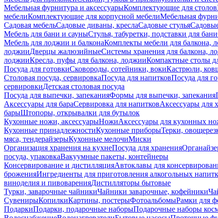
Мебельная фурнитура и аксессуары
Комплектующие для столов
мебели
Комплектующие для корпусной мебели
Мебельная фурн
Садовая мебель
Садовые диваны, кресла
Садовые стулья
Садовые
Мебель для бани и сауны
Стулья, табуретки, подставки для бани
Мебель для лоджии и балкона
Комплекты мебели для балкона, 
лоджии
Дверцы жалюзийные
Системы хранения для балкона, л
лоджии
Кресла, пуфы для балкона, лоджии
Компактные столы дл
Посуда для готовки
Сковороды, сотейники, воки
Кастрюли, ков
Столовая посуда, сервировка
Посуда для напитков
Посуда для г
сервировки
Детская столовая посуда
Посуда для выпечки, запекания
Формы для выпечки, запекания
Аксессуары для бара
Сервировка для напитков
Аксессуары для 
бары
Штопоры, открывалки для бутылок
Кухонные ножи, аксессуары
Ножи
Аксессуары для кухонных н
Кухонные принадлежности
Кухонные приборы
Терки, овощерез
мяса, тендерайзеры
Кухонные мелочи
Миски
Организация хранения на кухне
Посуда для хранения
Органайзе
посуда, упаковка
Вакуумные пакеты, контейнеры
Консервирование и дистилляция
Автоклавы для консервирован
брожения
Ингредиенты для приготовления алкогольных напит
виноделия и пивоварения
Дистилляторы бытовые
Турки, заварочные чайники
Чайники заварочные, кофейники
Ча
Сувениры
Копилки
Картины, постеры
Фотоальбомы
Рамки для ф
Подарки
Подарки, подарочные наборы
Подарочные наборы косм
Водоснабжение
Водонагреватели
Бытовые насосы
Проточные фи