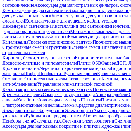
сантехнические
Аксессуары для магистральных фильтров, сист
Комплектующие для сантехники
Экраны для ванн, душевых по
для умывальников, моек
Комплектующие для унитазов, писсуар
смесителей
Комплектующие для душевых кабин, уголков
Инженерная сантехника
Инсталляции для сантехники
Полотенц
радиаторов, полотенцесушителей
Монтажные комплекты для с
систем сантехнических
Фитинги
Комплектующие для инсталля
Канализация
Тросы сантехнические, вантузы
Прочистные маши
Строительные смеси и грунтовки
Клеевые смеси
Шпатлевки
Шту
строительных смесей
Кирпичи, блоки, тротуарная плитка
Кирпичи
Строительные бло
Древесно-плитные и пиломатериалы
Плиты OSB
Фанера
ДСП, 
Кровля и водосток
Черепица и кровельные материалы
Водосточ
материалы
Шифер
Профнастил
Рулонная кровля
Кровельная вен
Отопление
Отопительные котлы
Газовые колонки
Камины, печи
антиобледенения
Управление климатической техникой
Канализация
Тросы сантехнические, вантузы
Прочистные маши
Крепежные изделия
Саморезы, шурупы
Гвозди
Анкеры, дюбели
анкеры
Карабины
Фиксаторы арматуры
Шплинты
Пружины унив
Электромонтажные изделия
Клеммы
Средства диэлектрические
Электрощитовое оборудование
Электрощиты
Аксессуары для э
управления
Рубильники
Предохранители
Частотные преобразов
Приборы учета
Счетчики газа
Счетчики электроэнергии
Счетчи
Аксессуары для напольных покрытий и плитки
Подложка
Плинт