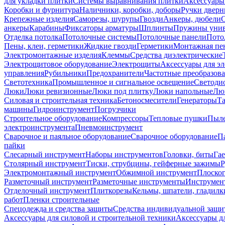
для укладки плитки
Системы выравнивания плитки
Аксессуары
Коробки и фурнитура
Наличники, коробки, доборы
Ручки дверн
Крепежные изделия
Саморезы, шурупы
Гвозди
Анкеры, дюбели
анкеры
Карабины
Фиксаторы арматуры
Шплинты
Пружины унив
Отделка потолка
Потолочные системы
Потолочные панели
Пото
Пены, клеи, герметики
Жидкие гвозди
Герметики
Монтажная пе
Электромонтажные изделия
Клеммы
Средства диэлектрические
Электрощитовое оборудование
Электрощиты
Аксессуары для э
управления
Рубильники
Предохранители
Частотные преобразов
Светотехника
Промышленное и сигнальное освещение
Светоди
Люки
Люки ревизионные
Люки под плитку
Люки напольные
Люк
Силовая и строительная техника
Бетоносмесители
Генераторы
Та
машины
Гидроинструмент
Погрузчики
Строительное оборудование
Компрессоры
Тепловые пушки
Пыле
электроинструмента
Пневмоинструмент
Сварочное и паяльное оборудование
Сварочное оборудование
П
пайки
Слесарный инструмент
Наборы инструментов
Головки, биты
Га
Столярный инструмент
Тиски, струбцины, гейферные зажимы
Р
Электромонтажный инструмент
Обжимной инструмент
Плоског
Разметочный инструмент
Разметочные инструменты
Инструмент
Отделочный инструмент
Плиткорезы
Кельмы, шпатели, гладилк
работ
Пленки строительные
Спецодежда и средства защиты
Средства индивидуальной защ
Аксессуары для силовой и строительной техники
Аксессуары дл