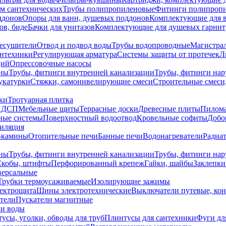
ем сантехнических
Трубы полипропиленовые
Фитинги полипроп
ддонов
Опоры для ванн, душевых поддонов
Комплектующие для 
ов, биде
Бачки для унитазов
Комплектующие для душевых гарнит
есушители
Отвод и подвод воды
Трубы водопроводные
Магистрал
антехники
Регулирующая арматура
Системы защиты от протечек
Л
ций
Опрессовочные насосы
ны
Трубы, фитинги внутренней канализации
Трубы, фитинги на
катурки
Стяжки, самонивелирующие смеси
Строительные смеси,
ки
Тротуарная плитка
ЛДСП
Мебельные щиты
Террасные доски
Древесные плиты
Пилом
ные системы
Поверхностный водоотвод
Кровельные софиты
Добо
тиляция
-камины
Отопительные печи
Банные печи
Водонагреватели
Радиат
ны
Трубы, фитинги внутренней канализации
Трубы, фитинги на
Скобы, штифты
Перфорированный крепеж
Гайки, шайбы
Заклепки
ерсальные
Трубки термоусаживаемые
Изолирующие зажимы
лектрощита
Шины электротехнические
Выключатели путевые, ко
атели
Пускатели магнитные
ки воды
усы, уголки, обводы для труб
Плинтусы для сантехники
Фуги дл