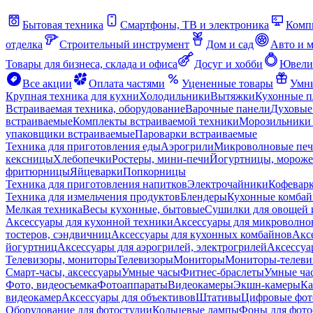
Бытовая техника
Смартфоны, ТВ и электроника
Комп
отделка
Строительный инструмент
Дом и сад
Авто и 
Товары для бизнеса, склада и офиса
Досуг и хобби
Ювели
Все акции
Оплата частями
Уцененные товары
Умны
Крупная техника для кухни
Холодильники
Вытяжки
Кухонные 
Встраиваемая техника, оборудование
Варочные панели
Духовые
встраиваемые
Комплекты встраиваемой техники
Морозильники 
упаковщики встраиваемые
Пароварки встраиваемые
Техника для приготовления еды
Аэрогрили
Микроволновые пе
кексницы
Хлебопечки
Ростеры, мини-печи
Йогуртницы, морож
фритюрницы
Яйцеварки
Попкорницы
Техника для приготовления напитков
Электрочайники
Кофевар
Техника для измельчения продуктов
Блендеры
Кухонные комбай
Мелкая техника
Весы кухонные, бытовые
Сушилки для овощей 
Аксессуары для кухонной техники
Аксессуары для микроволно
тостеров, сэндвичниц
Аксессуары для кухонных комбайнов
Акс
йогуртниц
Аксессуары для аэрогрилей, электрогрилей
Аксессуа
Телевизоры, мониторы
Телевизоры
Мониторы
Мониторы-телеви
Смарт-часы, аксессуары
Умные часы
Фитнес-браслеты
Умные ча
Фото, видеосъемка
Фотоаппараты
Видеокамеры
Экшн-камеры
Ка
видеокамер
Аксессуары для объективов
Штативы
Цифровые фот
Оборудование для фотостудии
Кольцевые лампы
Фоны для фото