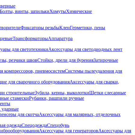
дверные
Болты, винты, шпильки
Хомуты
Химические
творители
Фиксаторы резьбы
Клеи
Герметики, пены
нцевые
Трансформаторы
Аппаратура
уары для светотехники
Аксессуары для светодиодных лент
езы, резчики швов
Стойки, дрели для бурения
Затирочные
ля компрессоров, пневмосистем
Системы пылеудаления для
ие для сварочного оборудования
Аксессуары для сварки,
щи строительные
Зубила, керны, выколотки
Щетки слесарные
чные стамески
Рубанки, рашпили ручные
енты
 ударные
енсеры для скотча
Аксессуары для малярных, отделочных
ная одежда
Спецодежда
Спецобувь
виброоборудования
Аксессуары для генераторов
Аксессуары для