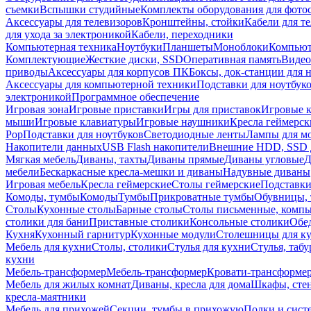
съемки
Вспышки студийные
Комплекты оборудования для фото
Аксессуары для телевизоров
Кронштейны, стойки
Кабели для т
для ухода за электроникой
Кабели, переходники
Компьютерная техника
Ноутбуки
Планшеты
Моноблоки
Компью
Комплектующие
Жесткие диски, SSD
Оперативная память
Видео
приводы
Аксессуары для корпусов ПК
Боксы, док-станции для 
Аксессуары для компьютерной техники
Подставки для ноутбук
электроникой
Программное обеспечение
Игровая зона
Игровые приставки
Игры для приставок
Игровые 
мыши
Игровые клавиатуры
Игровые наушники
Кресла геймерск
Pop
Подставки для ноутбуков
Светодиодные ленты
Лампы для м
Накопители данных
USB Flash накопители
Внешние HDD, SSD 
Мягкая мебель
Диваны, тахты
Диваны прямые
Диваны угловые
Д
мебели
Бескаркасные кресла-мешки и диваны
Надувные диваны
Игровая мебель
Кресла геймерские
Столы геймерские
Подставки
Комоды, тумбы
Комоды
Тумбы
Прикроватные тумбы
Обувницы, 
Столы
Кухонные столы
Барные столы
Столы письменные, комп
столики для бани
Приставные столики
Консольные столики
Обе
Кухня
Кухонный гарнитур
Кухонные модули
Столешницы для к
Мебель для кухни
Столы, столики
Стулья для кухни
Стулья, таб
кухни
Мебель-трансформер
Мебель-трансформер
Кровати-трансформе
Мебель для жилых комнат
Диваны, кресла для дома
Шкафы, стен
кресла-маятники
Мебель для прихожей
Секции, тумбы в прихожую
Полки и сист