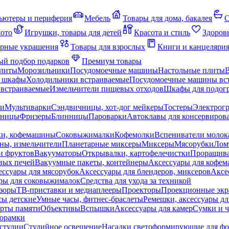
ьютеры и периферия
Мебель
Товары для дома, бакалея
С
мото
Игрушки, товары для детей
Красота и стиль
Здоров
рные украшения
Товары для взрослых
Книги и канцеляри
й подбор подарков
Премиум товары
плиты
Морозильники
Посудомоечные машины
Настольные плиты
 шкафы
Холодильники встраиваемые
Посудомоечные машины вс
встраиваемые
Измельчители пищевых отходов
Шкафы для подогр
чи
Мультиварки
Сэндвичницы, хот-дог мейкеры
Тостеры
Электрог
еницы
Фризеры
Блинницы
Пароварки
Автоклавы для консервиров
ки, кофемашины
Соковыжималки
Кофемолки
Вспениватели молок
ны, измельчители
Планетарные миксеры
Миксеры
Мясорубки
Лом
и фруктов
Вакууматоры
Открывалки, картофелечистки
Проращива
вых печей
Вакуумные пакеты, контейнеры
Аксессуары для кофе
ессуары для мясорубок
Аксессуары для блендеров, миксеров
Аксе
ры для соковыжималок
Средства для ухода за техникой
зоры
ТВ-приставки и медиаплееры
Проекторы
Проекционные эк
сы детские
Умные часы, фитнес-браслеты
Ремешки, аксессуары дл
рты памяти
Объективы
Вспышки
Аксессуары для камер
Сумки и ч
орамки
студии
Студийное освещение
Насадки светоформирующие для фо