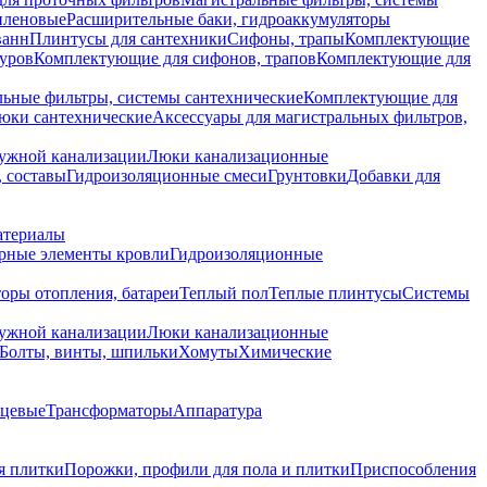
иленовые
Расширительные баки, гидроаккумуляторы
ванн
Плинтусы для сантехники
Сифоны, трапы
Комплектующие
уров
Комплектующие для сифонов, трапов
Комплектующие для
ьные фильтры, системы сантехнические
Комплектующие для
юки сантехнические
Аксессуары для магистральных фильтров,
ружной канализации
Люки канализационные
 составы
Гидроизоляционные смеси
Грунтовки
Добавки для
атериалы
рные элементы кровли
Гидроизоляционные
оры отопления, батареи
Теплый пол
Теплые плинтусы
Системы
ружной канализации
Люки канализационные
Болты, винты, шпильки
Хомуты
Химические
нцевые
Трансформаторы
Аппаратура
я плитки
Порожки, профили для пола и плитки
Приспособления