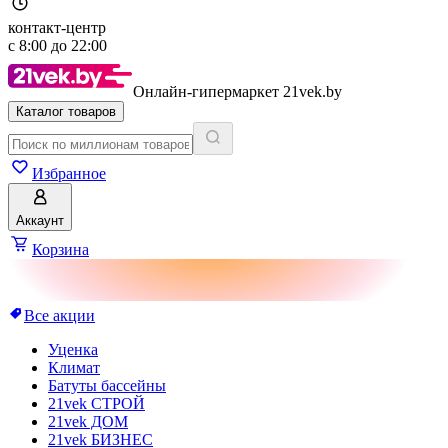
контакт-центр
с
8:00
до
22:00
Онлайн-гипермаркет 21vek.by
Каталог товаров
Избранное
Аккаунт
Корзина
Все акции
Уценка
Климат
Батуты бассейны
21vek СТРОЙ
21vek ДОМ
21vek БИЗНЕС