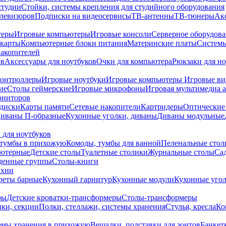
студии
Стойки, системы крепления для студийного оборудования
елевизоров
Подписки на видеосервисы
ТВ-антенны
ТВ-тюнеры
Ак
теры
Игровые компьютеры
Игровые консоли
Серверное оборудов
карты
Компьютерные блоки питания
Материнские платы
Системы
накопителей
ов
Аксессуары для ноутбуков
Очки для компьютера
Рюкзаки для но
контроллеры
Игровые ноутбуки
Игровые компьютеры
Игровые ви
ие
Столы геймерские
Игровые микрофоны
Игровая мультимедиа 
ониторов
диски
Карты памяти
Сетевые накопители
Картридеры
Оптические
иваны П-образные
Кухонные уголки, диваны
Диваны модульные
 для ноутбуков
тумбы в прихожую
Комоды, тумбы для ванной
Пеленальные стол
ьютерные
Детские столы
Туалетные столики
Журнальные столы
Са
денные группы
Столы-книги
ухни
уреты барные
Кухонный гарнитур
Кухонные модули
Кухонные угол
ры
Детские кроватки-трансформеры
Столы-трансформеры
ки, секции
Полки, стеллажи, системы хранения
Стулья, кресла
Ко
емы хранения в прихожую
Вешалки, подставки для зонтов
Банкет