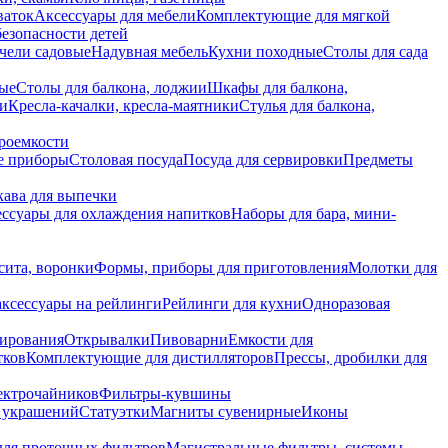
ваток
Аксессуары для мебели
Комплектующие для мягкой
безопасности детей
чели садовые
Надувная мебель
Кухни походные
Столы для сада
вые
Столы для балкона, лоджии
Шкафы для балкона,
ии
Кресла-качалки, кресла-маятники
Стулья для балкона,
роемкости
е приборы
Столовая посуда
Посуда для сервировки
Предметы
укава для выпечки
ссуары для охлаждения напитков
Наборы для бара, мини-
сита, воронки
Формы, приборы для приготовления
Молотки для
аксессуары на рейлинги
Рейлинги для кухни
Одноразовая
вирования
Открывалки
Пивоварни
Емкости для
тков
Комплектующие для дистилляторов
Прессы, дробилки для
лектрочайников
Фильтры-кувшины
я украшений
Статуэтки
Магниты сувенирные
Иконы
ля проточных фильтров
Магистральные фильтры, системы