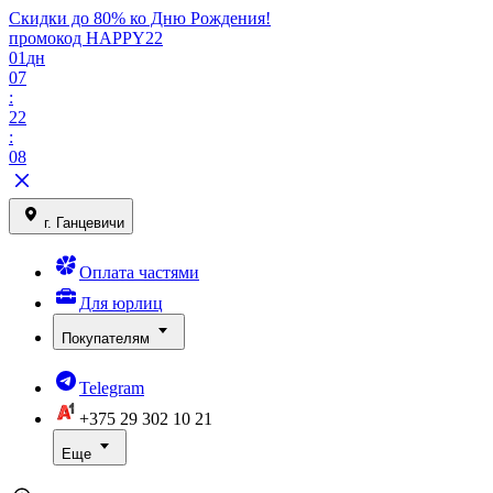
Скидки до 80% ко Дню Рождения!
промокод HAPPY22
01
дн
07
:
22
:
08
г. Ганцевичи
Оплата частями
Для юрлиц
Покупателям
Telegram
+375 29
302 10 21
Еще