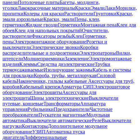
панели
Потолочные плиты
Багеты, молдинги,
уголки
Лакокрасочные материалы
Краски
Эмали
Лаки
Морилки,
пропитки
Колеры для краски
Растворители
Грунтовки
Краски,
эмали аэрозольные
Краски, эмали
Пены, клеи,
герметики
Жидкие гвозди
Герметики
Монтажная пена
Клеи для
обоев
Клеи для напольных покрытий
Очистители,
растворители
Фиксаторы резьбы
Клеи
Герметики,
пены
Электромонтажное оборудование
Розетки и
выключатели
Электрические звонки
Коробки
распределительные и подрозетники
Электропатроны
Вилки,
штепсели
Молниеприемники
Заземление
Электромонтажные
изделия
Клеммы
Средства диэлектрические
Трубки
термоусаживаемые
Изолирующие зажимы
Кабель и системы
для прокладки
Короба, трубы, металлорукав
Силовой
кабель
Наконечники, гильзы кабельные
Аксессуары для труб,
коробов
Кабельный крепеж
Арматура СИП
Электрощитовое
оборудование
Электрощиты
Аксессуары для
электрощита
Шины электротехнические
Выключатели
путевые, концевые
Трансформаторы
Аппаратура
управления
Рубильники
Предохранители
Частотные
преобразователи
Пускатели магнитные
Модульная
автоматика
Выключатели автоматические
Реле
Выключатели
нагрузки
Контакторы
Дополнительное модульное
оборудование
УЗИП
Автоматика пуска
двигателя
Дифференциальные