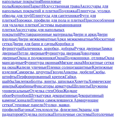
напольные покрытия
Виниловые
полы
Ковролин
Паркет
Искусственная трава
Аксессуары для
напольных покрытий и плитки
Подложка
Плинтусы, уголки,
обводы для труб
Плинтусы для сантехники
Фуги для
плитки
Порожки, профили для пола и плитки
Приспособления
для укладки плитки
Системы выравнивания
плитки
Аксессуары для напольных
покрытий
Реставрационные материалы
Двери и арки
Двери
входные
Двери межкомнатные
Арки межкомнатные
Москитные
сетки
Двери для бани и сауны
Коробки и
фурнитура
Наличники, коробки, доборы
Ручки дверные
Замки
дверные
Петли дверные
Фурнитура дверная
Доводчики
дверные
Окна и подоконники
Окна
Подоконники, отливы
Окна
мансардные
Фурнитура оконная
Мягкие окна
Москитные сетки
на окна
Жалюзи уличные
Пленки солнцезащитные
Крепежные
изделия
Саморезы, шурупы
Гвозди
Анкеры, дюбели
Скобы,
штифты
Перфорированный крепеж
Гайки,
шайбы
Заклепки
Болты, винты, шпильки
Хомуты
Химические
анкеры
Карабины
Фиксаторы арматуры
Шплинты
Пружины
универсальные
Отделка стен
Обои
Жидкие
обои
Фотообои
Штукатурки декоративные
Декоративный
камень
Скинали
Пленки самоклеящиеся
Армирующие
сетки
Стеновые панели
Уголки, маяки,
профили
Вагонка
Стеклохолсты, флизелин
Экраны для
радиаторов
Отделка потолка
Потолочные системы
Потолочные