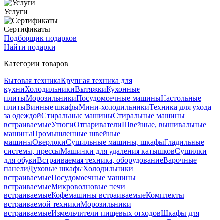
Услуги
Сертификаты
Подборщик подарков
Найти подарки
Категории товаров
Бытовая техника
Крупная техника для
кухни
Холодильники
Вытяжки
Кухонные
плиты
Морозильники
Посудомоечные машины
Настольные
плиты
Винные шкафы
Мини-холодильники
Техника для ухода
за одеждой
Стиральные машины
Стиральные машины
встраиваемые
Утюги
Отпариватели
Швейные, вышивальные
машины
Промышленные швейные
машины
Оверлоки
Сушильные машины, шкафы
Гладильные
системы, прессы
Машинки для удаления катышков
Сушилки
для обуви
Встраиваемая техника, оборудование
Варочные
панели
Духовые шкафы
Холодильники
встраиваемые
Посудомоечные машины
встраиваемые
Микроволновые печи
встраиваемые
Кофемашины встраиваемые
Комплекты
встраиваемой техники
Морозильники
встраиваемые
Измельчители пищевых отходов
Шкафы для