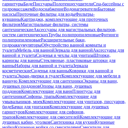
гарнитуры
Биде
Писсуары
Полотенцесушители
Спа-бассейны с
гидромассажем
Водоснабжение
Водонагреватели
Бытовые
насосы
Проточные фильтры для воды
Фильтры-
кувшины
Картриджи, комплектующие для проточных
фильтров
Магистральные фильтры, системы
сантехнические
Аксессуары для магистральных фильтров,
систем сантехнических
Трубы полипропиленовые
Фитинги
полипропиленовые
Расширительные баки,
гидроаккумуляторы
Обустройство ванной комнаты и
туалета
Мебель для ванной
Зеркала для ванной
Аксессуары для
ванной и туалета
Сиденья и чехлы для унитаза
Шторки,
карнизы для ванны
Стеклянные, пластиковые шторки для
ванны
Наборы для ванной и туалета
Зеркала
косметические
Сиденья для ванны
Коврики для ванной и
туалета
Экран-дверки в туалет
Комплектующие для мебели в
ванную
Комплектующие для сантехники
Экраны для ванн,
душевых поддонов
Опоры для ванн, душевых
поддонов
Комплектующие для ванн
Плинтусы для
сантехники
Сифоны, трапы
Комплектующие для
умывальников, моек
Комплектующие для унитазов, писсуаров,
биде
Бачки для унитазов
Комплектующие для душевых
гарнитуров
Комплектующие для сифонов,
трапов
Комплектующие для смесителей
Комплектующие для
душевых кабин, уголков
Сантехника для кухни
Кухонные
мойки
Кухонные мойки со смесителями
Смесители для