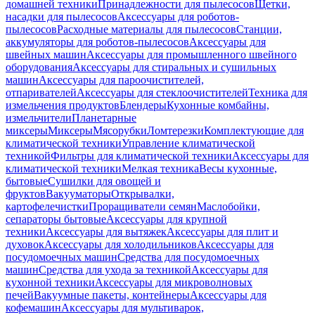
домашней техники
Принадлежности для пылесосов
Щетки,
насадки для пылесосов
Аксессуары для роботов-
пылесосов
Расходные материалы для пылесосов
Станции,
аккумуляторы для роботов-пылесосов
Аксессуары для
швейных машин
Аксессуары для промышленного швейного
оборудования
Аксессуары для стиральных и сушильных
машин
Аксессуары для пароочистителей,
отпаривателей
Аксессуары для стеклоочистителей
Техника для
измельчения продуктов
Блендеры
Кухонные комбайны,
измельчители
Планетарные
миксеры
Миксеры
Мясорубки
Ломтерезки
Комплектующие для
климатической техники
Управление климатической
техникой
Фильтры для климатической техники
Аксессуары для
климатической техники
Мелкая техника
Весы кухонные,
бытовые
Сушилки для овощей и
фруктов
Вакууматоры
Открывалки,
картофелечистки
Проращиватели семян
Маслобойки,
сепараторы бытовые
Аксессуары для крупной
техники
Аксессуары для вытяжек
Аксессуары для плит и
духовок
Аксессуары для холодильников
Аксессуары для
посудомоечных машин
Средства для посудомоечных
машин
Средства для ухода за техникой
Аксессуары для
кухонной техники
Аксессуары для микроволновых
печей
Вакуумные пакеты, контейнеры
Аксессуары для
кофемашин
Аксессуары для мультиварок,