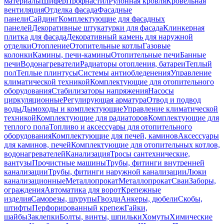
материалы
Шифер
Профнастил
Рулонная кровля
Кровельная
вентиляция
Отделка фасада
Фасадные
панели
Сайдинг
Комплектующие для фасадных
панелей
Декоративные штукатурки для фасада
Клинкерная
плитка для фасада
Декоративный камень для наружной
отделки
Отопление
Отопительные котлы
Газовые
колонки
Камины, печи-камины
Отопительные печи
Банные
печи
Водонагреватели
Радиаторы отопления, батареи
Теплый
пол
Теплые плинтусы
Системы антиобледенения
Управление
климатической техникой
Комплектующие для отопительного
оборудования
Стабилизаторы напряжения
Насосы
циркуляционные
Регулирующая арматура
Отвод и подвод
воды
Дымоходы и комплектующие
Управление климатической
техникой
Комплектующие для радиаторов
Комплектующие для
теплого пола
Топливо и аксессуары для отопительного
оборудования
Комплектующие для печей, каминов
Аксессуары
для каминов, печей
Комплектующие для отопительных котлов,
водонагревателей
Канализация
Тросы сантехнические,
вантузы
Прочистные машины
Трубы, фитинги внутренней
канализации
Трубы, фитинги наружной канализации
Люки
канализационные
Металлопрокат
Металлопрокат
Сваи
Заборы,
ограждения
Автоматика для ворот
Крепежные
изделия
Саморезы, шурупы
Гвозди
Анкеры, дюбели
Скобы,
штифты
Перфорированный крепеж
Гайки,
шайбы
Заклепки
Болты, винты, шпильки
Хомуты
Химические