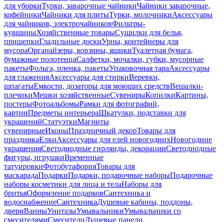
для уборки
Турки, заварочные чайники
Чайники заварочные,
кофейники
Чайники для плиты
Турки, молочники
Аксессуары
для чайников, электрочайников
Фильтры-
кувшины
Хозяйственные товары
Сушилки для белья,
прищепки
Гладильные доски
Урны, контейнеры для
мусора
Органайзеры, корзины, ящики
Туалетная бумага,
бумажные полотенца
Салфетки, мочалки, губки, мусорные
пакеты
Фольга, пленка, пакеты
Упаковочная тара
Аксессуары
для глажения
Аксессуары для стирки
Веревки,
шпагаты
Емкости, дозаторы для моющих средств
Вешалки-
плечики
Мешки хозяйственные
Сувениры
Копилки
Картины,
постеры
Фотоальбомы
Рамки для фотографий,
картин
Предметы интерьера
Шкатулки, подставки для
украшений
Статуэтки
Магниты
сувенирные
Иконы
Праздничный декор
Товары для
праздника
Елки
Аксессуары для елей новогодних
Новогодние
украшения
Светодиодные гирлянды, декорации
Светодиодные
фигуры, игрушки
Временные
татуировки
Фотобутафория
Товары для
маскарада
Подарки
Подарки, подарочные наборы
Подарочные
наборы косметики для лица и тела
Наборы для
бритья
Оформление подарков
Сантехника и
водоснабжение
Сантехника
Душевые кабины, поддоны,
двери
Ванны
Унитазы
Умывальники
Умывальники со
смесителями
Смесители
Душевые панели,