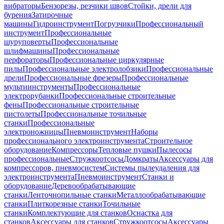
вибраторы
Бензорезы, резчики швов
Стойки, дрели для
бурения
Затирочные
машины
Гидроинструмент
Погрузчики
Профессиональный
инструмент
Профессиональные
шуруповерты
Профессиональные
шлифмашины
Профессиональные
перфораторы
Профессиональные циркулярные
пилы
Профессиональные электролобзики
Профессиональные
дрели
Профессиональные фрезеры
Профессиональные
мультиинструменты
Профессиональные
электрорубанки
Профессиональные строительные
фены
Профессиональные строительные
пистолеты
Профессиональные точильные
станки
Профессиональные
электроножницы
Пневмоинструмент
Наборы
профессионального электроинструмента
Строительное
оборудование
Компрессоры
Тепловые пушки
Пылесосы
профессиональные
Стружкоотсосы
Домкраты
Аксессуары для
компрессоров, пневмосистем
Системы пылеудаления для
электроинструмента
Пневмоинструмент
Станки и
оборудование
Деревообрабатывающие
станки
Ленточнопильные станки
Металлообрабатывающие
станки
Плиткорезные станки
Точильные
станки
Комплектующие для станков
Оснастка для
станков
Аксессуары для станков
Стружкоотсосы
Аксессуары