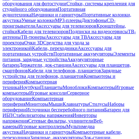
оборудования для фотостудии
Стойки, системы крепления для
студийного оборудования
Портативная
аудиотехника
Наушники и гарнитуры
Портативные колонки,
акустика
Умные колонки
MP3-плееры
Диктофоны
CD-
проигрыватели
Аксессуары для телевизоров
Кронштейны,
стойки
Кабели для телевизоров
Подписки на видеосервисы
ТВ-
антенны
ТВ-тюнеры
Аксессуары для ТВ
Аксессуары для
проектора
Очки 3D
Средства для ухода за
электроникой
Кабели, переходники
Аксессуары для
портативных устройств
Портативные аккумуляторы
Элементы
питания, зарядные устройства
Аккумуляторные
батареи
Держатели, док-станции
Аксессуары для планшетов,
смартфонов
Кабели для телефонов, планшетов
Зарядные
устройства для телефонов, планшетов
Компьютеры и
периферия
Компьютерная
техника
Ноутбуки
Планшеты
Моноблоки
Компьютеры
Игровые
компьютеры
Игровые консоли
Серверное
оборудование
Компьютерная
периферия
Мониторы
Мыши
Клавиатуры
Стилусы
Наборы
периферии
Источники бесперебойного питания
Батареи для
ИБП
Стабилизаторы напряжения
Инверторы
напряжения
Сетевые фильтры, удлинители
Веб-
камеры
Игровые контроллеры
Мультимедиа
акустика
Наушники и гарнитуры
Компьютерные кабели,
переходники
Зарядные, аккумуляторы
Док-станции,