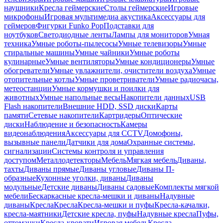
наушники
Кресла геймерские
Столы геймерские
Игровые
микрофоны
Игровая мультимедиа акустика
Аксессуары для
геймеров
Фигурки Funko Pop
Подставки для
ноутбуков
Светодиодные ленты
Лампы для мониторов
Умная
техника
Умные роботы-пылесосы
Умные телевизоры
Умные
стиральные машины
Умные чайники
Умные роботы
кулинарные
Умные вентиляторы
Умные кондиционеры
Умные
обогреватели
Умные увлажнители, очистители воздуха
Умные
отопительные котлы
Умные проветриватели
Умные радиочасы,
метеостанции
Умные кормушки и поилки для
животных
Умные напольные весы
Накопители данных
USB
Flash накопители
Внешние HDD, SSD диски
Карты
памяти
Сетевые накопители
Картридеры
Оптические
диски
Наблюдение и безопасность
Камеры
видеонаблюдения
Аксессуары для CCTV
Домофоны,
вызывные панели
Датчики для дома
Охранные системы,
сигнализации
Системы контроля и управления
доступом
Металлодетекторы
Мебель
Мягкая мебель
Диваны,
тахты
Диваны прямые
Диваны угловые
Диваны П-
образные
Кухонные уголки, диваны
Диваны
модульные
Детские диваны
Диваны садовые
Комплекты мягкой
мебели
Бескаркасные кресла-мешки и диваны
Надувные
диваны
Кресла
Кресла
Кресла-мешки и пуфы
Кресла-качалки,
кресла-маятники
Детские кресла, пуфы
Надувные кресла
Пуфы,
оттоманки
Кресла-кровати
Игровая мебель
Кресла