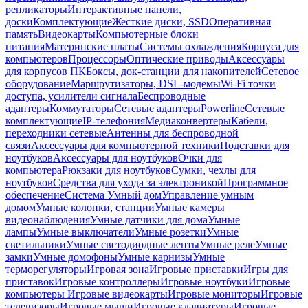
репликаторы
Интерактивные панели,
доски
Комплектующие
Жесткие диски, SSD
Оперативная
память
Видеокарты
Компьютерные блоки
питания
Материнские платы
Системы охлаждения
Корпуса для
компьютеров
Процессоры
Оптические приводы
Аксессуары
для корпусов ПК
Боксы, док-станции для накопителей
Сетевое
оборудование
Маршрутизаторы, DSL-модемы
Wi-Fi точки
доступа, усилители сигнала
Беспроводные
адаптеры
Коммутаторы
Сетевые адаптеры
Powerline
Сетевые
комплектующие
IP-телефония
Медиаконвертеры
Кабели,
переходники сетевые
Антенны для беспроводной
связи
Аксессуары для компьютерной техники
Подставки для
ноутбуков
Аксессуары для ноутбуков
Очки для
компьютера
Рюкзаки для ноутбуков
Сумки, чехлы для
ноутбуков
Средства для ухода за электроникой
Программное
обеспечение
Система Умный дом
Управление умным
домом
Умные колонки, станции
Умные камеры
видеонаблюдения
Умные датчики для дома
Умные
лампы
Умные выключатели
Умные розетки
Умные
светильники
Умные светодиодные ленты
Умные реле
Умные
замки
Умные домофоны
Умные карнизы
Умные
терморегуляторы
Игровая зона
Игровые приставки
Игры для
приставок
Игровые контроллеры
Игровые ноутбуки
Игровые
компьютеры
Игровые видеокарты
Игровые мониторы
Игровые
телевизоры
Игровые мыши
Игровые клавиатуры
Игровые