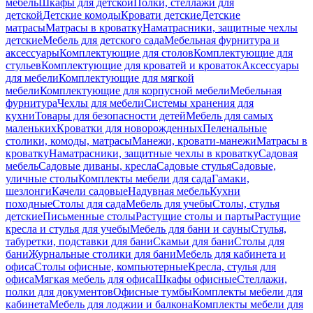
мебель
Шкафы для детской
Полки, стеллажи для
детской
Детские комоды
Кровати детские
Детские
матрасы
Матрасы в кроватку
Наматрасники, защитные чехлы
детские
Мебель для детского сада
Мебельная фурнитура и
аксессуары
Комплектующие для столов
Комплектующие для
стульев
Комплектующие для кроватей и кроваток
Аксессуары
для мебели
Комплектующие для мягкой
мебели
Комплектующие для корпусной мебели
Мебельная
фурнитура
Чехлы для мебели
Системы хранения для
кухни
Товары для безопасности детей
Мебель для самых
маленьких
Кроватки для новорожденных
Пеленальные
столики, комоды, матрасы
Манежи, кровати-манежи
Матрасы в
кроватку
Наматрасники, защитные чехлы в кроватку
Садовая
мебель
Садовые диваны, кресла
Садовые стулья
Садовые,
уличные столы
Комплекты мебели для сада
Гамаки,
шезлонги
Качели садовые
Надувная мебель
Кухни
походные
Столы для сада
Мебель для учебы
Столы, стулья
детские
Письменные столы
Растущие столы и парты
Растущие
кресла и стулья для учебы
Мебель для бани и сауны
Стулья,
табуретки, подставки для бани
Скамьи для бани
Столы для
бани
Журнальные столики для бани
Мебель для кабинета и
офиса
Столы офисные, компьютерные
Кресла, стулья для
офиса
Мягкая мебель для офиса
Шкафы офисные
Стеллажи,
полки для документов
Офисные тумбы
Комплекты мебели для
кабинета
Мебель для лоджии и балкона
Комплекты мебели для