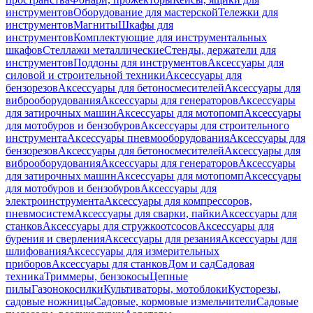
инструментов
Оборудование для мастерской
Тележки для
инструментов
Магниты
Шкафы для
инструментов
Комплектующие для инструментальных
шкафов
Стеллажи металлические
Стенды, держатели для
инструментов
Поддоны для инструментов
Аксессуары для
силовой и строительной техники
Аксессуары для
бензорезов
Аксессуары для бетоносмесителей
Аксессуары для
виброоборудования
Аксессуары для генераторов
Аксессуары
для затирочных машин
Аксессуары для мотопомп
Аксессуары
для мотобуров и бензобуров
Аксессуары для строительного
инструмента
Аксессуары пневмооборудования
Аксессуары для
бензорезов
Аксессуары для бетоносмесителей
Аксессуары для
виброоборудования
Аксессуары для генераторов
Аксессуары
для затирочных машин
Аксессуары для мотопомп
Аксессуары
для мотобуров и бензобуров
Аксессуары для
электроинструмента
Аксессуары для компрессоров,
пневмосистем
Аксессуары для сварки, пайки
Аксессуары для
станков
Аксессуары для стружкоотсосов
Аксессуары для
бурения и сверления
Аксессуары для резания
Аксессуары для
шлифования
Аксессуары для измерительных
приборов
Аксессуары для станков
Дом и сад
Садовая
техника
Триммеры, бензокосы
Цепные
пилы
Газонокосилки
Культиваторы, мотоблоки
Кусторезы,
садовые ножницы
Садовые, кормовые измельчители
Садовые