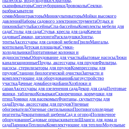
пылесосы, воздуходувки
Аэраторы,
скарификаторы
Снегоуборщики
Дровоколы
Сеялки,
разбрасыватели
семян
Минитракторы
Миникультиваторы
Мойки высокого
давления
Наборы садового электроинструмента
Отдых и
пикник
Батуты
Бассейны
Спа-бассейны
Комплекты мебели для
сада
Столы для сада
Стулья, кресла для сада
Качели
садовые
Гамаки, шезлонги
Раскладушки
Зонты,
тенты
Аксессуары для садовой мебели
Грили
Мангалы,
коптильни
Детская площадка
Сумки-
холодильники
Портативные колонки и
аудиосистемы
Оборудование для участка
Бытовые насосы
Люки
канализационные
Пруды, аксессуары для прудов
Фильтры,
насосы, стерилизаторы для прудов
Компрессоры для
прудов
Станции биологической очистки
Запчасти и
комплектующие для оборудования
Благоустройство
участка
Дачные дома
Беседки
Бани
Хозблоки и
сараи
Аксессуары для озеленения сада
Декор для сада
Почтовые
ящики, таблички
Козырьки
Скворечники, кормушки для
птиц
Домики для насекомых
Фонтаны, скульптуры для
сада
Пруды, аксессуары для прудов
Уличные
обогреватели
Уличные светильники
Противогололедные
реагенты
Декоративный щебень
Сад и огород
Поливочное
оборудование
Садовые опрыскиватели
Шланги для дома и
сада
Парники
Теплицы
Комплектующие для теплиц
Модульные