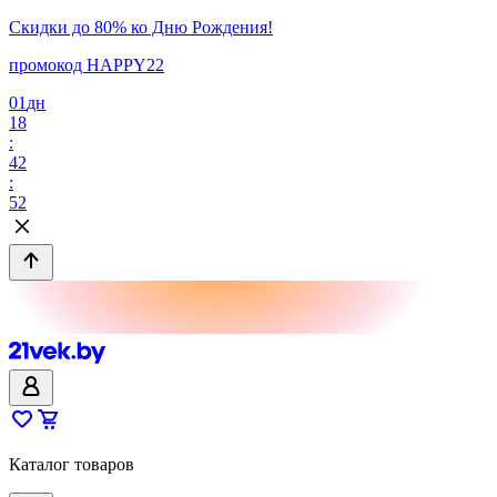
Скидки до 80% ко Дню Рождения!
промокод HAPPY22
01
дн
18
:
42
:
52
Каталог товаров