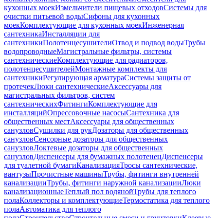
кухонных моек
Измельчители пищевых отходов
Системы для
очистки питьевой воды
Сифоны для кухонных
моек
Комплектующие для кухонных моек
Инженерная
сантехника
Инсталляции для
сантехники
Полотенцесушители
Отвод и подвод воды
Трубы
водопроводные
Магистральные фильтры, системы
сантехнические
Комплектующие для радиаторов,
полотенцесушителей
Монтажные комплекты для
сантехники
Регулирующая арматура
Системы защиты от
протечек
Люки сантехнические
Аксессуары для
магистральных фильтров, систем
сантехнических
Фитинги
Комплектующие для
инсталляций
Опрессовочные насосы
Сантехника для
общественных мест
Аксессуары для общественных
санузлов
Сушилки для рук
Дозаторы для общественных
санузлов
Сенсорные дозаторы для общественных
санузлов
Локтевые дозаторы для общественных
санузлов
Диспенсеры для бумажных полотенец
Диспенсеры
для туалетной бумаги
Канализация
Тросы сантехнические,
вантузы
Прочистные машины
Трубы, фитинги внутренней
канализации
Трубы, фитинги наружной канализации
Люки
канализационные
Теплый пол водяной
Трубы для теплого
пола
Коллекторы и комплектующие
Термостатика для теплого
пола
Автоматика для теплого
пола
Строительство
Строительные смеси и грунтовки
Клеевые