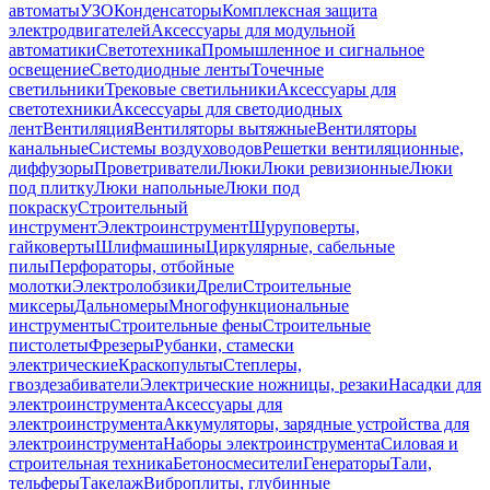
автоматы
УЗО
Конденсаторы
Комплексная защита
электродвигателей
Аксессуары для модульной
автоматики
Светотехника
Промышленное и сигнальное
освещение
Светодиодные ленты
Точечные
светильники
Трековые светильники
Аксессуары для
светотехники
Аксессуары для светодиодных
лент
Вентиляция
Вентиляторы вытяжные
Вентиляторы
канальные
Системы воздуховодов
Решетки вентиляционные,
диффузоры
Проветриватели
Люки
Люки ревизионные
Люки
под плитку
Люки напольные
Люки под
покраску
Строительный
инструмент
Электроинструмент
Шуруповерты,
гайковерты
Шлифмашины
Циркулярные, сабельные
пилы
Перфораторы, отбойные
молотки
Электролобзики
Дрели
Строительные
миксеры
Дальномеры
Многофункциональные
инструменты
Строительные фены
Строительные
пистолеты
Фрезеры
Рубанки, стамески
электрические
Краскопульты
Степлеры,
гвоздезабиватели
Электрические ножницы, резаки
Насадки для
электроинструмента
Аксессуары для
электроинструмента
Аккумуляторы, зарядные устройства для
электроинструмента
Наборы электроинструмента
Силовая и
строительная техника
Бетоносмесители
Генераторы
Тали,
тельферы
Такелаж
Виброплиты, глубинные