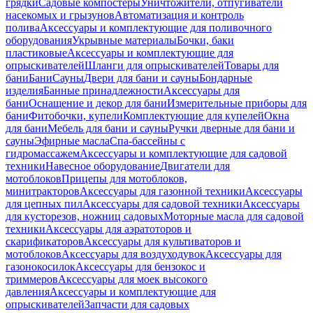
грядки
Садовые компостеры
Уничтожители, отпугиватели
насекомых и грызунов
Автоматизация и контроль
полива
Аксессуары и комплектующие для поливочного
оборудования
Укрывные материалы
Бочки, баки
пластиковые
Аксессуары и комплектующие для
опрыскивателей
Шланги для опрыскивателей
Товары для
бани
Бани
Сауны
Двери для бани и сауны
Бондарные
изделия
Банные принадлежности
Аксессуары для
бани
Оснащение и декор для бани
Измерительные приборы для
бани
Фитобочки, купели
Комплектующие для купелей
Окна
для бани
Мебель для бани и сауны
Ручки дверные для бани и
сауны
Эфирные масла
Спа-бассейны с
гидромассажем
Аксессуары и комплектующие для садовой
техники
Навесное оборудование
Двигатели для
мотоблоков
Прицепы для мотоблоков,
минитракторов
Аксессуары для газонной техники
Аксессуары
для цепных пил
Аксессуары для садовой техники
Аксессуары
для кусторезов, ножниц садовых
Моторные масла для садовой
техники
Аксессуары для аэратоторов и
скарификаторов
Аксессуары для культиваторов и
мотоблоков
Аксессуары для воздуходувок
Аксессуары для
газонокосилок
Аксессуары для бензокос и
триммеров
Аксессуары для моек высокого
давления
Аксессуары и комплектующие для
опрыскивателей
Запчасти для садовых