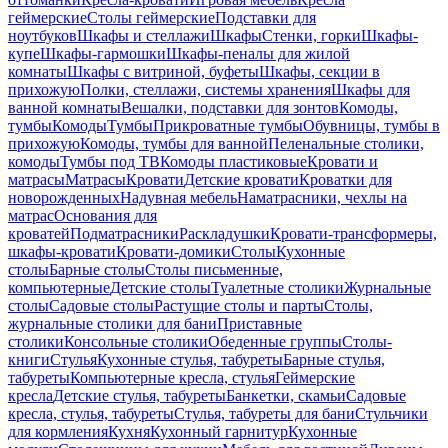
геймерские
Столы геймерские
Подставки для
ноутбуков
Шкафы и стеллажи
Шкафы
Стенки, горки
Шкафы-
купе
Шкафы-гармошки
Шкафы-пеналы для жилой
комнаты
Шкафы с витриной, буфеты
Шкафы, секции в
прихожую
Полки, стеллажи, системы хранения
Шкафы для
ванной комнаты
Вешалки, подставки для зонтов
Комоды,
тумбы
Комоды
Тумбы
Прикроватные тумбы
Обувницы, тумбы в
прихожую
Комоды, тумбы для ванной
Пеленальные столики,
комоды
Тумбы под ТВ
Комоды пластиковые
Кровати и
матрасы
Матрасы
Кровати
Детские кровати
Кроватки для
новорожденных
Надувная мебель
Наматрасники, чехлы на
матрас
Основания для
кроватей
Подматрасники
Раскладушки
Кровати-трансформеры,
шкафы-кровати
Кровати-домики
Столы
Кухонные
столы
Барные столы
Столы письменные,
компьютерные
Детские столы
Туалетные столики
Журнальные
столы
Садовые столы
Растущие столы и парты
Столы,
журнальные столики для бани
Приставные
столики
Консольные столики
Обеденные группы
Столы-
книги
Стулья
Кухонные стулья, табуреты
Барные стулья,
табуреты
Компьютерные кресла, стулья
Геймерские
кресла
Детские стулья, табуреты
Банкетки, скамьи
Садовые
кресла, стулья, табуреты
Стулья, табуреты для бани
Стульчики
для кормления
Кухня
Кухонный гарнитур
Кухонные