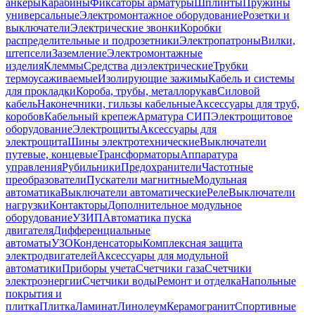
анкеры
Карабины
Фиксаторы арматуры
Шплинты
Пружины
универсальные
Электромонтажное оборудование
Розетки и
выключатели
Электрические звонки
Коробки
распределительные и подрозетники
Электропатроны
Вилки,
штепсели
Заземление
Электромонтажные
изделия
Клеммы
Средства диэлектрические
Трубки
термоусаживаемые
Изолирующие зажимы
Кабель и системы
для прокладки
Короба, трубы, металлорукав
Силовой
кабель
Наконечники, гильзы кабельные
Аксессуары для труб,
коробов
Кабельный крепеж
Арматура СИП
Электрощитовое
оборудование
Электрощиты
Аксессуары для
электрощита
Шины электротехнические
Выключатели
путевые, концевые
Трансформаторы
Аппаратура
управления
Рубильники
Предохранители
Частотные
преобразователи
Пускатели магнитные
Модульная
автоматика
Выключатели автоматические
Реле
Выключатели
нагрузки
Контакторы
Дополнительное модульное
оборудование
УЗИП
Автоматика пуска
двигателя
Дифференциальные
автоматы
УЗО
Конденсаторы
Комплексная защита
электродвигателей
Аксессуары для модульной
автоматики
Приборы учета
Счетчики газа
Счетчики
электроэнергии
Счетчики воды
Ремонт и отделка
Напольные
покрытия и
плитка
Плитка
Ламинат
Линолеум
Керамогранит
Спортивные