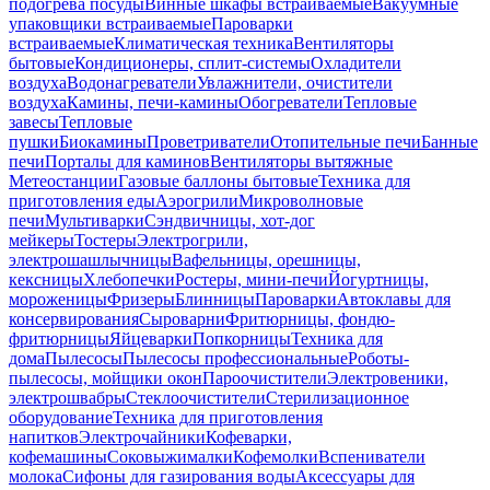
подогрева посуды
Винные шкафы встраиваемые
Вакуумные
упаковщики встраиваемые
Пароварки
встраиваемые
Климатическая техника
Вентиляторы
бытовые
Кондиционеры, сплит-системы
Охладители
воздуха
Водонагреватели
Увлажнители, очистители
воздуха
Камины, печи-камины
Обогреватели
Тепловые
завесы
Тепловые
пушки
Биокамины
Проветриватели
Отопительные печи
Банные
печи
Порталы для каминов
Вентиляторы вытяжные
Метеостанции
Газовые баллоны бытовые
Техника для
приготовления еды
Аэрогрили
Микроволновые
печи
Мультиварки
Сэндвичницы, хот-дог
мейкеры
Тостеры
Электрогрили,
электрошашлычницы
Вафельницы, орешницы,
кексницы
Хлебопечки
Ростеры, мини-печи
Йогуртницы,
мороженицы
Фризеры
Блинницы
Пароварки
Автоклавы для
консервирования
Сыроварни
Фритюрницы, фондю-
фритюрницы
Яйцеварки
Попкорницы
Техника для
дома
Пылесосы
Пылесосы профессиональные
Роботы-
пылесосы, мойщики окон
Пароочистители
Электровеники,
электрошвабры
Стеклоочистители
Стерилизационное
оборудование
Техника для приготовления
напитков
Электрочайники
Кофеварки,
кофемашины
Соковыжималки
Кофемолки
Вспениватели
молока
Сифоны для газирования воды
Аксессуары для