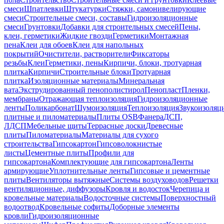
смеси
Шпатлевки
Штукатурки
Стяжки, самонивелирующие
смеси
Строительные смеси, составы
Гидроизоляционные
смеси
Грунтовки
Добавки для строительных смесей
Пены,
клеи, герметики
Жидкие гвозди
Герметики
Монтажная
пена
Клеи для обоев
Клеи для напольных
покрытий
Очистители, растворители
Фиксаторы
резьбы
Клеи
Герметики, пены
Кирпичи, блоки, тротуарная
плитка
Кирпичи
Строительные блоки
Тротуарная
плитка
Изоляционные материалы
Минеральная
вата
Экструдированный пенополистирол
Пенопласт
Пленки,
мембраны
Отражающая теплоизоляция
Гидроизоляционные
ленты
Поликарбонат
Шумоизоляция
Теплоизоляция
Звукоизоляц
плитные и пиломатериалы
Плиты OSB
Фанера
ДСП,
ЛДСП
Мебельные щиты
Террасные доски
Древесные
плиты
Пиломатериалы
Материалы для сухого
строительства
Гипсокартон
Гипсоволокнистые
листы
Цементные плиты
Профили для
гипсокартона
Комплектующие для гипсокартона
Ленты
армирующие
Уплотнительные ленты
Гипсовые и цементные
плиты
Вентиляторы вытяжные
Системы воздуховодов
Решетки
вентиляционные, диффузоры
Кровля и водосток
Черепица и
кровельные материалы
Водосточные системы
Поверхностный
водоотвод
Кровельные софиты
Доборные элементы
кровли
Гидроизоляционные