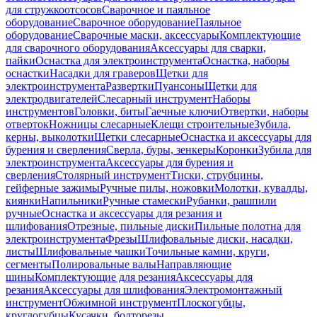
для стружкоотсосов
Сварочное и паяльное
оборудование
Сварочное оборудование
Паяльное
оборудование
Сварочные маски, аксессуары
Комплектующие
для сварочного оборудования
Аксессуары для сварки,
пайки
Оснастка для электроинструмента
Оснастка, наборы
оснастки
Насадки для граверов
Щетки для
электроинструмента
Развертки
Пуансоны
Щетки для
электродвигателей
Слесарный инструмент
Наборы
инструментов
Головки, биты
Гаечные ключи
Отвертки, наборы
отверток
Ножницы слесарные
Клещи строительные
Зубила,
керны, выколотки
Щетки слесарные
Оснастка и аксессуары для
бурения и сверления
Сверла, буры, зенкеры
Коронки
Зубила для
электроинструмента
Аксессуары для бурения и
сверления
Столярный инструмент
Тиски, струбцины,
гейферные зажимы
Ручные пилы, ножовки
Молотки, кувалды,
киянки
Напильники
Ручные стамески
Рубанки, рашпили
ручные
Оснастка и аксессуары для резания и
шлифования
Отрезные, пильные диски
Пильные полотна для
электроинструмента
Фрезы
Шлифовальные диски, насадки,
листы
Шлифовальные чашки
Точильные камни, круги,
сегменты
Полировальные валы
Направляющие
шины
Комплектующие для резания
Аксессуары для
резания
Аксессуары для шлифования
Электромонтажный
инструмент
Обжимной инструмент
Плоскогубцы,
круглогубцы
Кусачки, болторезы,