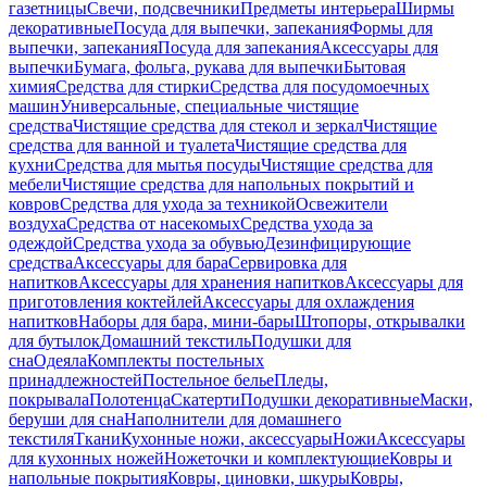
газетницы
Свечи, подсвечники
Предметы интерьера
Ширмы
декоративные
Посуда для выпечки, запекания
Формы для
выпечки, запекания
Посуда для запекания
Аксессуары для
выпечки
Бумага, фольга, рукава для выпечки
Бытовая
химия
Средства для стирки
Средства для посудомоечных
машин
Универсальные, специальные чистящие
средства
Чистящие средства для стекол и зеркал
Чистящие
средства для ванной и туалета
Чистящие средства для
кухни
Средства для мытья посуды
Чистящие средства для
мебели
Чистящие средства для напольных покрытий и
ковров
Средства для ухода за техникой
Освежители
воздуха
Средства от насекомых
Средства ухода за
одеждой
Средства ухода за обувью
Дезинфицирующие
средства
Аксессуары для бара
Сервировка для
напитков
Аксессуары для хранения напитков
Аксессуары для
приготовления коктейлей
Аксессуары для охлаждения
напитков
Наборы для бара, мини-бары
Штопоры, открывалки
для бутылок
Домашний текстиль
Подушки для
сна
Одеяла
Комплекты постельных
принадлежностей
Постельное белье
Пледы,
покрывала
Полотенца
Скатерти
Подушки декоративные
Маски,
беруши для сна
Наполнители для домашнего
текстиля
Ткани
Кухонные ножи, аксессуары
Ножи
Аксессуары
для кухонных ножей
Ножеточки и комплектующие
Ковры и
напольные покрытия
Ковры, циновки, шкуры
Ковры,