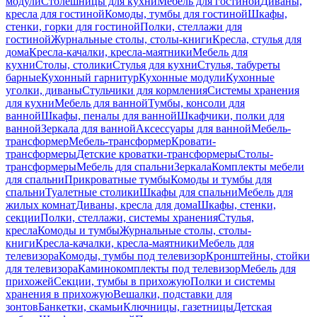
модули
Столешницы для кухни
Мебель для гостиной
Диваны,
кресла для гостиной
Комоды, тумбы для гостиной
Шкафы,
стенки, горки для гостиной
Полки, стеллажи для
гостиной
Журнальные столы, столы-книги
Кресла, стулья для
дома
Кресла-качалки, кресла-маятники
Мебель для
кухни
Столы, столики
Стулья для кухни
Стулья, табуреты
барные
Кухонный гарнитур
Кухонные модули
Кухонные
уголки, диваны
Стульчики для кормления
Системы хранения
для кухни
Мебель для ванной
Тумбы, консоли для
ванной
Шкафы, пеналы для ванной
Шкафчики, полки для
ванной
Зеркала для ванной
Аксессуары для ванной
Мебель-
трансформер
Мебель-трансформер
Кровати-
трансформеры
Детские кроватки-трансформеры
Столы-
трансформеры
Мебель для спальни
Зеркала
Комплекты мебели
для спальни
Прикроватные тумбы
Комоды и тумбы для
спальни
Туалетные столики
Шкафы для спальни
Мебель для
жилых комнат
Диваны, кресла для дома
Шкафы, стенки,
секции
Полки, стеллажи, системы хранения
Стулья,
кресла
Комоды и тумбы
Журнальные столы, столы-
книги
Кресла-качалки, кресла-маятники
Мебель для
телевизора
Комоды, тумбы под телевизор
Кронштейны, стойки
для телевизора
Каминокомплекты под телевизор
Мебель для
прихожей
Секции, тумбы в прихожую
Полки и системы
хранения в прихожую
Вешалки, подставки для
зонтов
Банкетки, скамьи
Ключницы, газетницы
Детская