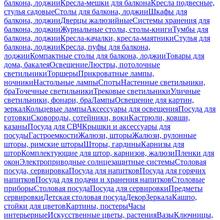
балкона, лоджии
Кресла-мешки для балкона
Кресла подвесные,
стулья садовые
Столы для балкона, лоджии
Шкафы для
балкона, лоджии
Дверцы жалюзийные
Системы хранения для
балкона, лоджии
Журнальные столы, столы-книги
Тумбы для
балкона, лоджии
Кресла-качалки, кресла-маятники
Стулья для
балкона, лоджии
Кресла, пуфы для балкона,
лоджии
Компактные столы для балкона, лоджии
Товары для
дома, бакалея
Освещение
Люстры, потолочные
светильники
Торшеры
Прикроватные лампы,
ночники
Настольные лампы
Споты
Настенные светильники,
бра
Точечные светильники
Трековые светильники
Уличные
светильники, фонари, бра
Лампы
Освещение для картин,
зеркал
Кольцевые лампы
Аксессуары для освещения
Посуда для
готовки
Сковороды, сотейники, воки
Кастрюли, ковши,
казаны
Посуда для СВЧ
Крышки и аксессуары для
посуды
Гастроемкости
Жалюзи, шторы
Жалюзи, рулонные
шторы, римские шторы
Шторы, гардины
Карнизы для
штор
Комплектующие для штор, карнизов, жалюзи
Пленки для
окон
Электроприводные солнцезащитные системы
Столовая
посуда, сервировка
Посуда для напитков
Посуда для горячих
напитков
Посуда для подачи и хранения напитков
Столовые
приборы
Столовая посуда
Посуда для сервировки
Предметы
сервировки
Детская столовая посуда
Декор
Зеркала
Кашпо,
стойки для цветов
Картины, постеры
Часы
интерьерные
Искусственные цветы, растения
Вазы
Ключницы,