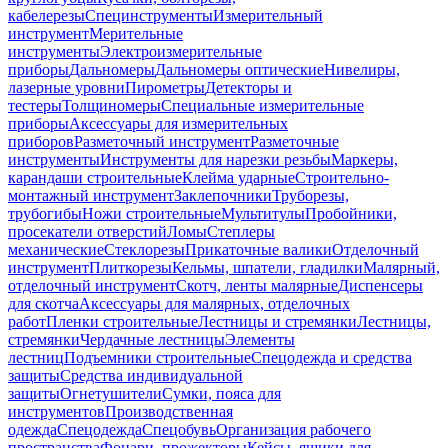
кабелерезы
Специнструменты
Измерительный
инструмент
Мерительные
инструменты
Электроизмерительные
приборы
Дальномеры
Дальномеры оптические
Нивелиры,
лазерные уровни
Пирометры
Детекторы и
тестеры
Толщиномеры
Специальные измерительные
приборы
Аксессуары для измерительных
приборов
Разметочный инструмент
Разметочные
инструменты
Инструменты для нарезки резьбы
Маркеры,
карандаши строительные
Клейма ударные
Строительно-
монтажный инструмент
Заклепочники
Труборезы,
трубогибы
Ножи строительные
Мультитулы
Пробойники,
просекатели отверстий
Ломы
Степлеры
механические
Стеклорезы
Прикаточные валики
Отделочный
инструмент
Плиткорезы
Кельмы, шпатели, гладилки
Малярный,
отделочный инструмент
Скотч, ленты малярные
Диспенсеры
для скотча
Аксессуары для малярных, отделочных
работ
Пленки строительные
Лестницы и стремянки
Лестницы,
стремянки
Чердачные лестницы
Элементы
лестниц
Подъемники строительные
Спецодежда и средства
защиты
Средства индивидуальной
защиты
Огнетушители
Сумки, пояса для
инструментов
Производственная
одежда
Спецодежда
Спецобувь
Организация рабочего
пространства
Фонари, прожекторы
Кейсы, ящики для