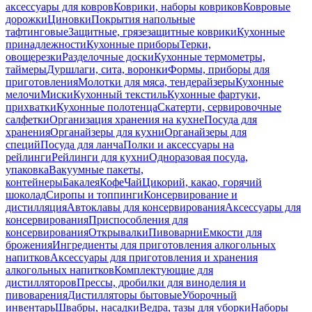
аксессуары для ковров
Коврики, наборы ковриков
Ковровые
дорожки
Циновки
Покрытия напольные
тафтинговые
Защитные, грязезащитные коврики
Кухонные
принадлежности
Кухонные приборы
Терки,
овощерезки
Разделочные доски
Кухонные термометры,
таймеры
Дуршлаги, сита, воронки
Формы, приборы для
приготовления
Молотки для мяса, тендерайзеры
Кухонные
мелочи
Миски
Кухонный текстиль
Кухонные фартуки,
прихватки
Кухонные полотенца
Скатерти, сервировочные
салфетки
Организация хранения на кухне
Посуда для
хранения
Органайзеры для кухни
Органайзеры для
специй
Посуда для ланча
Полки и аксессуары на
рейлинги
Рейлинги для кухни
Одноразовая посуда,
упаковка
Вакуумные пакеты,
контейнеры
Бакалея
Кофе
Чай
Цикорий, какао, горячий
шоколад
Сиропы и топпинги
Консервирование и
дистилляция
Автоклавы для консервирования
Аксессуары для
консервирования
Приспособления для
консервирования
Открывалки
Пивоварни
Емкости для
брожения
Ингредиенты для приготовления алкогольных
напитков
Аксессуары для приготовления и хранения
алкогольных напитков
Комплектующие для
дистилляторов
Прессы, дробилки для виноделия и
пивоварения
Дистилляторы бытовые
Уборочный
инвентарь
Швабры, насадки
Ведра, тазы для уборки
Наборы