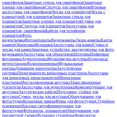
смартфонов
Защитные стекла для смартфонов
Защитные
пленки для смартфонов
Стилусы для смартфонов
Игровые
аксессуары для смартфонов
Чехлы для планшетов
Чехлы с
клавиатурой для планшетов
Защитные стекла для
планшетов
Защитные пленки для планшетов
Сумки для
планшетов
Стилусы для планшетов
Аксессуары для
планшетов, смартфонов
Кабели для телефонов,
планшетов
Фото,
видеосъемка
Фотоаппараты
Видеокамеры
Экшн-камеры
Карты
памяти
Объективы
Вспышки
Аксессуары для камер
Сумки и
чехлы для камер
Зарядные устройства, аккумуляторы для фото,
видеокамер
Аксессуары для объективов
Штативы
Цифровые
фоторамки
Аудиотехника
Мультимедиа акустика
Радиочасы,
метеостанции
Радиоприемники
Музыкальные
центры
Домашние кинотеатры
Акустические
системы
Проигрыватели виниловых пластинок
Аксессуары
для виниловых проигрывателей
Виниловые
пластинки
Инсталляционная акустика
Трансляционные
усилители
Аксессуары для аудиотехники
Комплектующие для
акустики
Акустические кабели
Подставки, стойки для
акустики
Сумки, чехлы для акустики
Оборудование для
фотостудии
Кольцевые лампы
Фоны для фотостудии
Студийное
освещение
Насадки светоформирующие для
фотостудии
Фотозонты, отражатели
Оборудование для
предметной съемки
Вспышки студийные
Комплекты