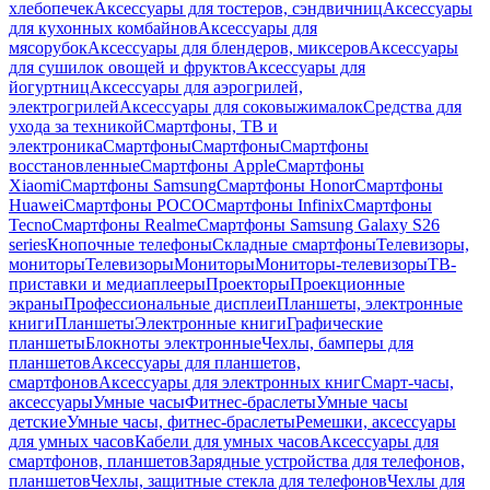
хлебопечек
Аксессуары для тостеров, сэндвичниц
Аксессуары
для кухонных комбайнов
Аксессуары для
мясорубок
Аксессуары для блендеров, миксеров
Аксессуары
для сушилок овощей и фруктов
Аксессуары для
йогуртниц
Аксессуары для аэрогрилей,
электрогрилей
Аксессуары для соковыжималок
Средства для
ухода за техникой
Смартфоны, ТВ и
электроника
Смартфоны
Смартфоны
Смартфоны
восстановленные
Смартфоны Apple
Смартфоны
Xiaomi
Смартфоны Samsung
Смартфоны Honor
Смартфоны
Huawei
Смартфоны POCO
Смартфоны Infinix
Смартфоны
Tecno
Смартфоны Realme
Смартфоны Samsung Galaxy S26
series
Кнопочные телефоны
Складные смартфоны
Телевизоры,
мониторы
Телевизоры
Мониторы
Мониторы-телевизоры
ТВ-
приставки и медиаплееры
Проекторы
Проекционные
экраны
Профессиональные дисплеи
Планшеты, электронные
книги
Планшеты
Электронные книги
Графические
планшеты
Блокноты электронные
Чехлы, бамперы для
планшетов
Аксессуары для планшетов,
смартфонов
Аксессуары для электронных книг
Смарт-часы,
аксессуары
Умные часы
Фитнес-браслеты
Умные часы
детские
Умные часы, фитнес-браслеты
Ремешки, аксессуары
для умных часов
Кабели для умных часов
Аксессуары для
смартфонов, планшетов
Зарядные устройства для телефонов,
планшетов
Чехлы, защитные стекла для телефонов
Чехлы для