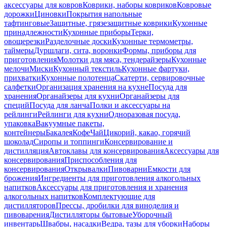
аксессуары для ковров
Коврики, наборы ковриков
Ковровые
дорожки
Циновки
Покрытия напольные
тафтинговые
Защитные, грязезащитные коврики
Кухонные
принадлежности
Кухонные приборы
Терки,
овощерезки
Разделочные доски
Кухонные термометры,
таймеры
Дуршлаги, сита, воронки
Формы, приборы для
приготовления
Молотки для мяса, тендерайзеры
Кухонные
мелочи
Миски
Кухонный текстиль
Кухонные фартуки,
прихватки
Кухонные полотенца
Скатерти, сервировочные
салфетки
Организация хранения на кухне
Посуда для
хранения
Органайзеры для кухни
Органайзеры для
специй
Посуда для ланча
Полки и аксессуары на
рейлинги
Рейлинги для кухни
Одноразовая посуда,
упаковка
Вакуумные пакеты,
контейнеры
Бакалея
Кофе
Чай
Цикорий, какао, горячий
шоколад
Сиропы и топпинги
Консервирование и
дистилляция
Автоклавы для консервирования
Аксессуары для
консервирования
Приспособления для
консервирования
Открывалки
Пивоварни
Емкости для
брожения
Ингредиенты для приготовления алкогольных
напитков
Аксессуары для приготовления и хранения
алкогольных напитков
Комплектующие для
дистилляторов
Прессы, дробилки для виноделия и
пивоварения
Дистилляторы бытовые
Уборочный
инвентарь
Швабры, насадки
Ведра, тазы для уборки
Наборы