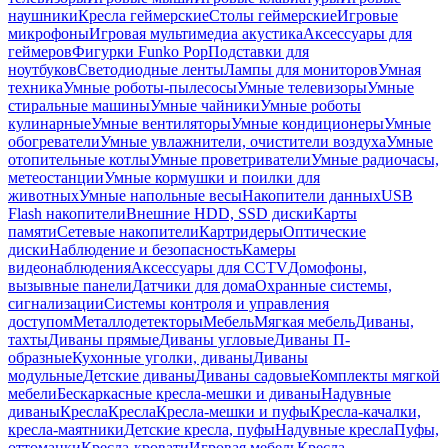
наушники
Кресла геймерские
Столы геймерские
Игровые
микрофоны
Игровая мультимедиа акустика
Аксессуары для
геймеров
Фигурки Funko Pop
Подставки для
ноутбуков
Светодиодные ленты
Лампы для мониторов
Умная
техника
Умные роботы-пылесосы
Умные телевизоры
Умные
стиральные машины
Умные чайники
Умные роботы
кулинарные
Умные вентиляторы
Умные кондиционеры
Умные
обогреватели
Умные увлажнители, очистители воздуха
Умные
отопительные котлы
Умные проветриватели
Умные радиочасы,
метеостанции
Умные кормушки и поилки для
животных
Умные напольные весы
Накопители данных
USB
Flash накопители
Внешние HDD, SSD диски
Карты
памяти
Сетевые накопители
Картридеры
Оптические
диски
Наблюдение и безопасность
Камеры
видеонаблюдения
Аксессуары для CCTV
Домофоны,
вызывные панели
Датчики для дома
Охранные системы,
сигнализации
Системы контроля и управления
доступом
Металлодетекторы
Мебель
Мягкая мебель
Диваны,
тахты
Диваны прямые
Диваны угловые
Диваны П-
образные
Кухонные уголки, диваны
Диваны
модульные
Детские диваны
Диваны садовые
Комплекты мягкой
мебели
Бескаркасные кресла-мешки и диваны
Надувные
диваны
Кресла
Кресла
Кресла-мешки и пуфы
Кресла-качалки,
кресла-маятники
Детские кресла, пуфы
Надувные кресла
Пуфы,
оттоманки
Кресла-кровати
Игровая мебель
Кресла