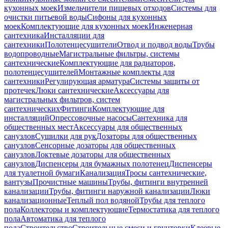
кухонных моек
Измельчители пищевых отходов
Системы для
очистки питьевой воды
Сифоны для кухонных
моек
Комплектующие для кухонных моек
Инженерная
сантехника
Инсталляции для
сантехники
Полотенцесушители
Отвод и подвод воды
Трубы
водопроводные
Магистральные фильтры, системы
сантехнические
Комплектующие для радиаторов,
полотенцесушителей
Монтажные комплекты для
сантехники
Регулирующая арматура
Системы защиты от
протечек
Люки сантехнические
Аксессуары для
магистральных фильтров, систем
сантехнических
Фитинги
Комплектующие для
инсталляций
Опрессовочные насосы
Сантехника для
общественных мест
Аксессуары для общественных
санузлов
Сушилки для рук
Дозаторы для общественных
санузлов
Сенсорные дозаторы для общественных
санузлов
Локтевые дозаторы для общественных
санузлов
Диспенсеры для бумажных полотенец
Диспенсеры
для туалетной бумаги
Канализация
Тросы сантехнические,
вантузы
Прочистные машины
Трубы, фитинги внутренней
канализации
Трубы, фитинги наружной канализации
Люки
канализационные
Теплый пол водяной
Трубы для теплого
пола
Коллекторы и комплектующие
Термостатика для теплого
пола
Автоматика для теплого
пола
Строительство
Строительные смеси и грунтовки
Клеевые