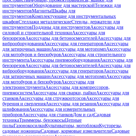
инструментов
Оборудование для мастерской
Тележки для
инструментов
Магниты
Шкафы для
инструментов
Комплектующие для инструментальных
шкафов
Стеллажи металлические
Стенды, держатели для
инструментов
Поддоны для инструментов
Аксессуары для
силовой и строительной техники
Аксессуары для
бензорезов
Аксессуары для бетоносмесителей
Аксессуары для
виброоборудования
Аксессуары для генераторов
Аксессуары
для затирочных машин
Аксессуары для мотопомп
Аксессуары
для мотобуров и бензобуров
Аксессуары для строительного
инструмента
Аксессуары пневмооборудования
Аксессуары для
бензорезов
Аксессуары для бетоносмесителей
Аксессуары для
виброоборудования
Аксессуары для генераторов
Аксессуары
для затирочных машин
Аксессуары для мотопомп
Аксессуары
для мотобуров и бензобуров
Аксессуары для
электроинструмента
Аксессуары для компрессоров,
пневмосистем
Аксессуары для сварки, пайки
Аксессуары для
станков
Аксессуары для стружкоотсосов
Аксессуары для
бурения и сверления
Аксессуары для резания
Аксессуары для
шлифования
Аксессуары для измерительных
приборов
Аксессуары для станков
Дом и сад
Садовая
техника
Триммеры, бензокосы
Цепные
пилы
Газонокосилки
Культиваторы, мотоблоки
Кусторезы,
садовые ножницы
Садовые, кормовые измельчители
Садовые