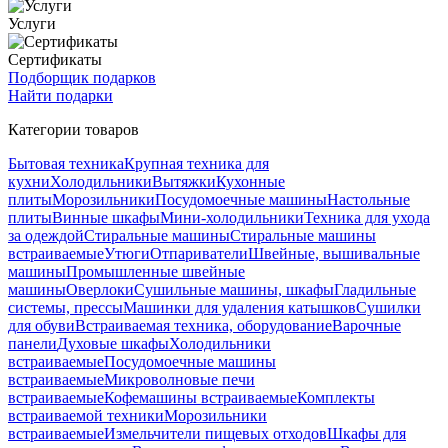
Услуги
Сертификаты
Подборщик подарков
Найти подарки
Категории товаров
Бытовая техника
Крупная техника для
кухни
Холодильники
Вытяжки
Кухонные
плиты
Морозильники
Посудомоечные машины
Настольные
плиты
Винные шкафы
Мини-холодильники
Техника для ухода
за одеждой
Стиральные машины
Стиральные машины
встраиваемые
Утюги
Отпариватели
Швейные, вышивальные
машины
Промышленные швейные
машины
Оверлоки
Сушильные машины, шкафы
Гладильные
системы, прессы
Машинки для удаления катышков
Сушилки
для обуви
Встраиваемая техника, оборудование
Варочные
панели
Духовые шкафы
Холодильники
встраиваемые
Посудомоечные машины
встраиваемые
Микроволновые печи
встраиваемые
Кофемашины встраиваемые
Комплекты
встраиваемой техники
Морозильники
встраиваемые
Измельчители пищевых отходов
Шкафы для