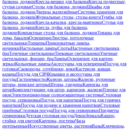
балкона, лоджии
Кресла-мешки для балкона
Кресла подвесные,
стулья садовые
Столы для балкона, лоджии
Шкафы для
балкона, лоджии
Дверцы жалюзийные
Системы хранения для
балкона, лоджии
Журнальные столы, столы-книги
Тумбы для
балкона, лоджии
Кресла-качалки, кресла-маятники
Стулья для
балкона, лоджии
Кресла, пуфы для балкона,
лоджии
Компактные столы для балкона, лоджии
Товары для
дома, бакалея
Освещение
Люстры, потолочные
светильники
Торшеры
Прикроватные лампы,
ночники
Настольные лампы
Споты
Настенные светильники,
бра
Точечные светильники
Трековые светильники
Уличные
светильники, фонари, бра
Лампы
Освещение для картин,
зеркал
Кольцевые лампы
Аксессуары для освещения
Посуда для
готовки
Сковороды, сотейники, воки
Кастрюли, ковши,
казаны
Посуда для СВЧ
Крышки и аксессуары для
посуды
Гастроемкости
Жалюзи, шторы
Жалюзи, рулонные
шторы, римские шторы
Шторы, гардины
Карнизы для
штор
Комплектующие для штор, карнизов, жалюзи
Пленки для
окон
Электроприводные солнцезащитные системы
Столовая
посуда, сервировка
Посуда для напитков
Посуда для горячих
напитков
Посуда для подачи и хранения напитков
Столовые
приборы
Столовая посуда
Посуда для сервировки
Предметы
сервировки
Детская столовая посуда
Декор
Зеркала
Кашпо,
стойки для цветов
Картины, постеры
Часы
интерьерные
Искусственные цветы, растения
Вазы
Ключницы,