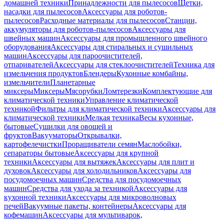
домашней техники
Принадлежности для пылесосов
Щетки,
насадки для пылесосов
Аксессуары для роботов-
пылесосов
Расходные материалы для пылесосов
Станции,
аккумуляторы для роботов-пылесосов
Аксессуары для
швейных машин
Аксессуары для промышленного швейного
оборудования
Аксессуары для стиральных и сушильных
машин
Аксессуары для пароочистителей,
отпаривателей
Аксессуары для стеклоочистителей
Техника для
измельчения продуктов
Блендеры
Кухонные комбайны,
измельчители
Планетарные
миксеры
Миксеры
Мясорубки
Ломтерезки
Комплектующие для
климатической техники
Управление климатической
техникой
Фильтры для климатической техники
Аксессуары для
климатической техники
Мелкая техника
Весы кухонные,
бытовые
Сушилки для овощей и
фруктов
Вакууматоры
Открывалки,
картофелечистки
Проращиватели семян
Маслобойки,
сепараторы бытовые
Аксессуары для крупной
техники
Аксессуары для вытяжек
Аксессуары для плит и
духовок
Аксессуары для холодильников
Аксессуары для
посудомоечных машин
Средства для посудомоечных
машин
Средства для ухода за техникой
Аксессуары для
кухонной техники
Аксессуары для микроволновых
печей
Вакуумные пакеты, контейнеры
Аксессуары для
кофемашин
Аксессуары для мультиварок,