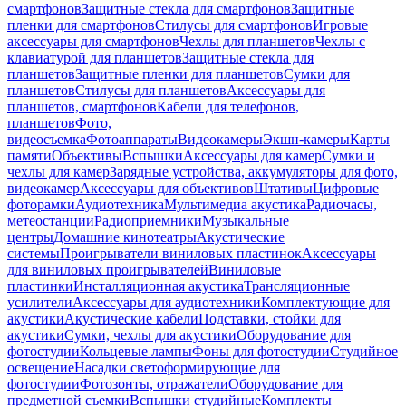
смартфонов
Защитные стекла для смартфонов
Защитные
пленки для смартфонов
Стилусы для смартфонов
Игровые
аксессуары для смартфонов
Чехлы для планшетов
Чехлы с
клавиатурой для планшетов
Защитные стекла для
планшетов
Защитные пленки для планшетов
Сумки для
планшетов
Стилусы для планшетов
Аксессуары для
планшетов, смартфонов
Кабели для телефонов,
планшетов
Фото,
видеосъемка
Фотоаппараты
Видеокамеры
Экшн-камеры
Карты
памяти
Объективы
Вспышки
Аксессуары для камер
Сумки и
чехлы для камер
Зарядные устройства, аккумуляторы для фото,
видеокамер
Аксессуары для объективов
Штативы
Цифровые
фоторамки
Аудиотехника
Мультимедиа акустика
Радиочасы,
метеостанции
Радиоприемники
Музыкальные
центры
Домашние кинотеатры
Акустические
системы
Проигрыватели виниловых пластинок
Аксессуары
для виниловых проигрывателей
Виниловые
пластинки
Инсталляционная акустика
Трансляционные
усилители
Аксессуары для аудиотехники
Комплектующие для
акустики
Акустические кабели
Подставки, стойки для
акустики
Сумки, чехлы для акустики
Оборудование для
фотостудии
Кольцевые лампы
Фоны для фотостудии
Студийное
освещение
Насадки светоформирующие для
фотостудии
Фотозонты, отражатели
Оборудование для
предметной съемки
Вспышки студийные
Комплекты