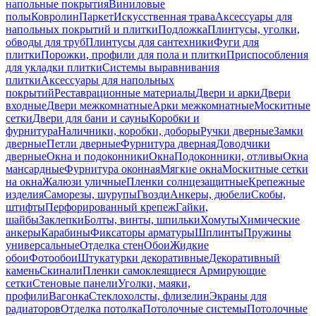
напольные покрытия
Виниловые
полы
Ковролин
Паркет
Искусственная трава
Аксессуары для
напольных покрытий и плитки
Подложка
Плинтусы, уголки,
обводы для труб
Плинтусы для сантехники
Фуги для
плитки
Порожки, профили для пола и плитки
Приспособления
для укладки плитки
Системы выравнивания
плитки
Аксессуары для напольных
покрытий
Реставрационные материалы
Двери и арки
Двери
входные
Двери межкомнатные
Арки межкомнатные
Москитные
сетки
Двери для бани и сауны
Коробки и
фурнитура
Наличники, коробки, доборы
Ручки дверные
Замки
дверные
Петли дверные
Фурнитура дверная
Доводчики
дверные
Окна и подоконники
Окна
Подоконники, отливы
Окна
мансардные
Фурнитура оконная
Мягкие окна
Москитные сетки
на окна
Жалюзи уличные
Пленки солнцезащитные
Крепежные
изделия
Саморезы, шурупы
Гвозди
Анкеры, дюбели
Скобы,
штифты
Перфорированный крепеж
Гайки,
шайбы
Заклепки
Болты, винты, шпильки
Хомуты
Химические
анкеры
Карабины
Фиксаторы арматуры
Шплинты
Пружины
универсальные
Отделка стен
Обои
Жидкие
обои
Фотообои
Штукатурки декоративные
Декоративный
камень
Скинали
Пленки самоклеящиеся
Армирующие
сетки
Стеновые панели
Уголки, маяки,
профили
Вагонка
Стеклохолсты, флизелин
Экраны для
радиаторов
Отделка потолка
Потолочные системы
Потолочные