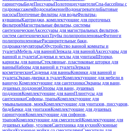
гарнитуры
Биде
Писсуары
Полотенцесушители
Спа-бассейны с
гидромассажем
Водоснабжение
Водонагреватели
Бытовые
насосы
Проточные фильтры для воды
Фильтры-
кувшины
Картриджи, комплектующие для проточных
фильтров
Магистральные фильтры, системы
сантехнические
Аксессуары для магистральных фильтров,
систем сантехнических
Трубы полипропиленовые
Фитинги
полипропиленовые
Расширительные баки,
гидроаккумуляторы
Обустройство ванной комнаты и
туалета
Мебель для ванной
Зеркала для ванной
Аксессуары для
ванной и туалета
Сиденья и чехлы для унитаза
Шторки,
карнизы для ванны
Стеклянные, пластиковые шторки для
ванны
Наборы для ванной и туалета
Зеркала
косметические
Сиденья для ванны
Коврики для ванной и
туалета
Экран-дверки в туалет
Комплектующие для мебели в
ванную
Комплектующие для сантехники
Экраны для ванн,
душевых поддонов
Опоры для ванн, душевых
поддонов
Комплектующие для ванн
Плинтусы для
сантехники
Сифоны, трапы
Комплектующие для
умывальников, моек
Комплектующие для унитазов, писсуаров,
биде
Бачки для унитазов
Комплектующие для душевых
гарнитуров
Комплектующие для сифонов,
трапов
Комплектующие для смесителей
Комплектующие для
душевых кабин, уголков
Сантехника для кухни
Кухонные
мойки
Кухонные мойки со смесителями
Смесители для