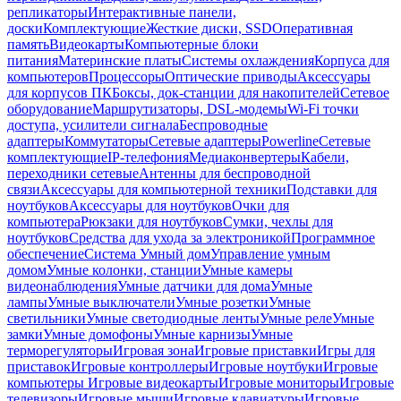
репликаторы
Интерактивные панели,
доски
Комплектующие
Жесткие диски, SSD
Оперативная
память
Видеокарты
Компьютерные блоки
питания
Материнские платы
Системы охлаждения
Корпуса для
компьютеров
Процессоры
Оптические приводы
Аксессуары
для корпусов ПК
Боксы, док-станции для накопителей
Сетевое
оборудование
Маршрутизаторы, DSL-модемы
Wi-Fi точки
доступа, усилители сигнала
Беспроводные
адаптеры
Коммутаторы
Сетевые адаптеры
Powerline
Сетевые
комплектующие
IP-телефония
Медиаконвертеры
Кабели,
переходники сетевые
Антенны для беспроводной
связи
Аксессуары для компьютерной техники
Подставки для
ноутбуков
Аксессуары для ноутбуков
Очки для
компьютера
Рюкзаки для ноутбуков
Сумки, чехлы для
ноутбуков
Средства для ухода за электроникой
Программное
обеспечение
Система Умный дом
Управление умным
домом
Умные колонки, станции
Умные камеры
видеонаблюдения
Умные датчики для дома
Умные
лампы
Умные выключатели
Умные розетки
Умные
светильники
Умные светодиодные ленты
Умные реле
Умные
замки
Умные домофоны
Умные карнизы
Умные
терморегуляторы
Игровая зона
Игровые приставки
Игры для
приставок
Игровые контроллеры
Игровые ноутбуки
Игровые
компьютеры
Игровые видеокарты
Игровые мониторы
Игровые
телевизоры
Игровые мыши
Игровые клавиатуры
Игровые