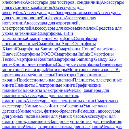
хлебопечек
Аксессуары для тостеров, сэндвичниц
Аксессуары
для кухонных комбайнов
Аксессуары для
мясорубок
Аксессуары для блендеров, миксеров
Аксессуары
для сушилок овощей и фруктов
Аксессуары для
йогуртниц
Аксессуары для аэрогрилей,
электрогрилей
Аксессуары для соковыжималок
Средства для
ухода за техникой
Смартфоны, ТВ и
электроника
Смартфоны
Смартфоны
Смартфоны
восстановленные
Смартфоны Apple
Смартфоны
Xiaomi
Смартфоны Samsung
Смартфоны Honor
Смартфоны
Huawei
Смартфоны POCO
Смартфоны Infinix
Смартфоны
Tecno
Смартфоны Realme
Смартфоны Samsung Galaxy S26
series
Кнопочные телефоны
Складные смартфоны
Телевизоры,
мониторы
Телевизоры
Мониторы
Мониторы-телевизоры
ТВ-
приставки и медиаплееры
Проекторы
Проекционные
экраны
Профессиональные дисплеи
Планшеты, электронные
книги
Планшеты
Электронные книги
Графические
планшеты
Блокноты электронные
Чехлы, бамперы для
планшетов
Аксессуары для планшетов,
смартфонов
Аксессуары для электронных книг
Смарт-часы,
аксессуары
Умные часы
Фитнес-браслеты
Умные часы
детские
Умные часы, фитнес-браслеты
Ремешки, аксессуары
для умных часов
Кабели для умных часов
Аксессуары для
смартфонов, планшетов
Зарядные устройства для телефонов,
планшетов
Чехлы, защитные стекла для телефонов
Чехлы для