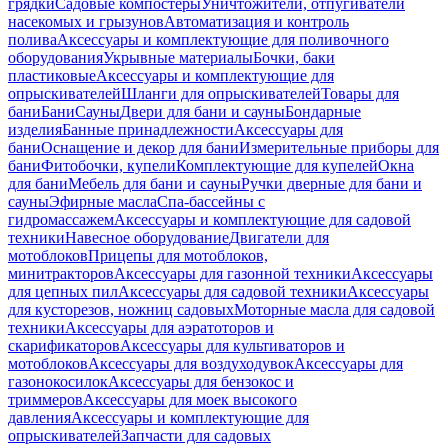
грядки
Садовые компостеры
Уничтожители, отпугиватели
насекомых и грызунов
Автоматизация и контроль
полива
Аксессуары и комплектующие для поливочного
оборудования
Укрывные материалы
Бочки, баки
пластиковые
Аксессуары и комплектующие для
опрыскивателей
Шланги для опрыскивателей
Товары для
бани
Бани
Сауны
Двери для бани и сауны
Бондарные
изделия
Банные принадлежности
Аксессуары для
бани
Оснащение и декор для бани
Измерительные приборы для
бани
Фитобочки, купели
Комплектующие для купелей
Окна
для бани
Мебель для бани и сауны
Ручки дверные для бани и
сауны
Эфирные масла
Спа-бассейны с
гидромассажем
Аксессуары и комплектующие для садовой
техники
Навесное оборудование
Двигатели для
мотоблоков
Прицепы для мотоблоков,
минитракторов
Аксессуары для газонной техники
Аксессуары
для цепных пил
Аксессуары для садовой техники
Аксессуары
для кусторезов, ножниц садовых
Моторные масла для садовой
техники
Аксессуары для аэратоторов и
скарификаторов
Аксессуары для культиваторов и
мотоблоков
Аксессуары для воздуходувок
Аксессуары для
газонокосилок
Аксессуары для бензокос и
триммеров
Аксессуары для моек высокого
давления
Аксессуары и комплектующие для
опрыскивателей
Запчасти для садовых