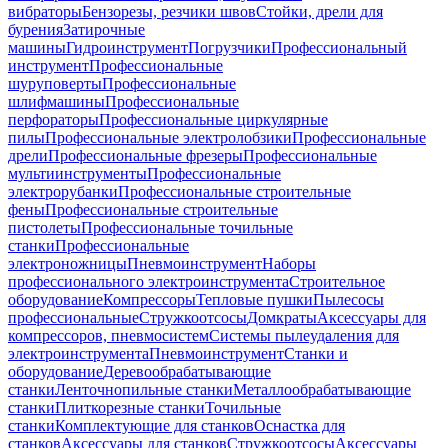
вибраторы
Бензорезы, резчики швов
Стойки, дрели для
бурения
Затирочные
машины
Гидроинструмент
Погрузчики
Профессиональный
инструмент
Профессиональные
шуруповерты
Профессиональные
шлифмашины
Профессиональные
перфораторы
Профессиональные циркулярные
пилы
Профессиональные электролобзики
Профессиональные
дрели
Профессиональные фрезеры
Профессиональные
мультиинструменты
Профессиональные
электрорубанки
Профессиональные строительные
фены
Профессиональные строительные
пистолеты
Профессиональные точильные
станки
Профессиональные
электроножницы
Пневмоинструмент
Наборы
профессионального электроинструмента
Строительное
оборудование
Компрессоры
Тепловые пушки
Пылесосы
профессиональные
Стружкоотсосы
Домкраты
Аксессуары для
компрессоров, пневмосистем
Системы пылеудаления для
электроинструмента
Пневмоинструмент
Станки и
оборудование
Деревообрабатывающие
станки
Ленточнопильные станки
Металлообрабатывающие
станки
Плиткорезные станки
Точильные
станки
Комплектующие для станков
Оснастка для
станков
Аксессуары для станков
Стружкоотсосы
Аксессуары