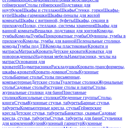
геймерские
Столы геймерские
Подставки для
ноутбуков
Шкафы и стеллажи
Шкафы
Стенки, горки
Шкафы-
купе
Шкафы-гармошки
Шкафы-пеналы для жилой
комнаты
Шкафы с витриной, буфеты
Шкафы, секции в
прихожую
Полки, стеллажи, системы хранения
Шкафы для
ванной комнаты
Вешалки, подставки для зонтов
Комоды,
тумбы
Комоды
Тумбы
Прикроватные тумбы
Обувницы, тумбы в
прихожую
Комоды, тумбы для ванной
Пеленальные столики,
комоды
Тумбы под ТВ
Комоды пластиковые
Кровати и
матрасы
Матрасы
Кровати
Детские кровати
Кроватки для
новорожденных
Надувная мебель
Наматрасники, чехлы на
матрас
Основания для
кроватей
Подматрасники
Раскладушки
Кровати-трансформеры,
шкафы-кровати
Кровати-домики
Столы
Кухонные
столы
Барные столы
Столы письменные,
компьютерные
Детские столы
Туалетные столики
Журнальные
столы
Садовые столы
Растущие столы и парты
Столы,
журнальные столики для бани
Приставные
столики
Консольные столики
Обеденные группы
Столы-
книги
Стулья
Кухонные стулья, табуреты
Барные стулья,
табуреты
Компьютерные кресла, стулья
Геймерские
кресла
Детские стулья, табуреты
Банкетки, скамьи
Садовые
кресла, стулья, табуреты
Стулья, табуреты для бани
Стульчики
для кормления
Кухня
Кухонный гарнитур
Кухонные