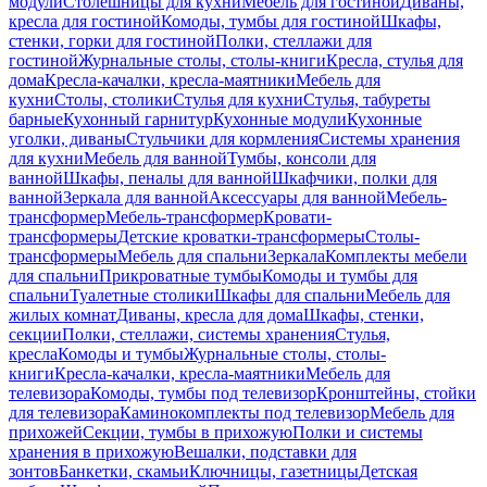
модули
Столешницы для кухни
Мебель для гостиной
Диваны,
кресла для гостиной
Комоды, тумбы для гостиной
Шкафы,
стенки, горки для гостиной
Полки, стеллажи для
гостиной
Журнальные столы, столы-книги
Кресла, стулья для
дома
Кресла-качалки, кресла-маятники
Мебель для
кухни
Столы, столики
Стулья для кухни
Стулья, табуреты
барные
Кухонный гарнитур
Кухонные модули
Кухонные
уголки, диваны
Стульчики для кормления
Системы хранения
для кухни
Мебель для ванной
Тумбы, консоли для
ванной
Шкафы, пеналы для ванной
Шкафчики, полки для
ванной
Зеркала для ванной
Аксессуары для ванной
Мебель-
трансформер
Мебель-трансформер
Кровати-
трансформеры
Детские кроватки-трансформеры
Столы-
трансформеры
Мебель для спальни
Зеркала
Комплекты мебели
для спальни
Прикроватные тумбы
Комоды и тумбы для
спальни
Туалетные столики
Шкафы для спальни
Мебель для
жилых комнат
Диваны, кресла для дома
Шкафы, стенки,
секции
Полки, стеллажи, системы хранения
Стулья,
кресла
Комоды и тумбы
Журнальные столы, столы-
книги
Кресла-качалки, кресла-маятники
Мебель для
телевизора
Комоды, тумбы под телевизор
Кронштейны, стойки
для телевизора
Каминокомплекты под телевизор
Мебель для
прихожей
Секции, тумбы в прихожую
Полки и системы
хранения в прихожую
Вешалки, подставки для
зонтов
Банкетки, скамьи
Ключницы, газетницы
Детская