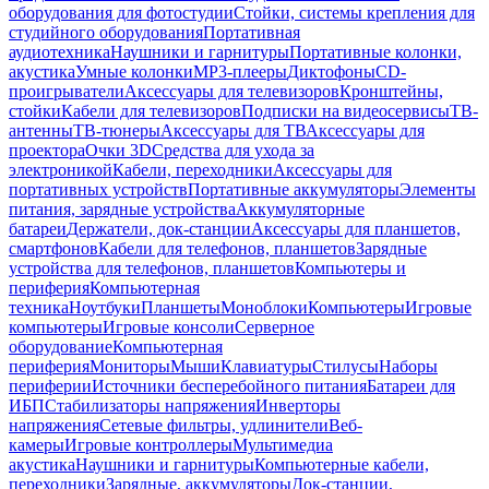
оборудования для фотостудии
Стойки, системы крепления для
студийного оборудования
Портативная
аудиотехника
Наушники и гарнитуры
Портативные колонки,
акустика
Умные колонки
MP3-плееры
Диктофоны
CD-
проигрыватели
Аксессуары для телевизоров
Кронштейны,
стойки
Кабели для телевизоров
Подписки на видеосервисы
ТВ-
антенны
ТВ-тюнеры
Аксессуары для ТВ
Аксессуары для
проектора
Очки 3D
Средства для ухода за
электроникой
Кабели, переходники
Аксессуары для
портативных устройств
Портативные аккумуляторы
Элементы
питания, зарядные устройства
Аккумуляторные
батареи
Держатели, док-станции
Аксессуары для планшетов,
смартфонов
Кабели для телефонов, планшетов
Зарядные
устройства для телефонов, планшетов
Компьютеры и
периферия
Компьютерная
техника
Ноутбуки
Планшеты
Моноблоки
Компьютеры
Игровые
компьютеры
Игровые консоли
Серверное
оборудование
Компьютерная
периферия
Мониторы
Мыши
Клавиатуры
Стилусы
Наборы
периферии
Источники бесперебойного питания
Батареи для
ИБП
Стабилизаторы напряжения
Инверторы
напряжения
Сетевые фильтры, удлинители
Веб-
камеры
Игровые контроллеры
Мультимедиа
акустика
Наушники и гарнитуры
Компьютерные кабели,
переходники
Зарядные, аккумуляторы
Док-станции,