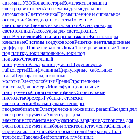
автоматы
УЗО
Конденсаторы
Комплексная защита
электродвигателей
Аксессуары для модульной
автоматики
Светотехника
Промышленное и сигнальное
освещение
Светодиодные ленты
Точечные
светильники
Трековые светильники
Аксессуары для
светотехники
Аксессуары для светодиодных
лент
Вентиляция
Вентиляторы вытяжные
Вентиляторы
канальные
Системы воздуховодов
Решетки вентиляционные,
диффузоры
Проветриватели
Люки
Люки ревизионные
Люки
под плитку
Люки напольные
Люки под
покраску
Строительный
инструмент
Электроинструмент
Шуруповерты,
гайковерты
Шлифмашины
Циркулярные, сабельные
пилы
Перфораторы, отбойные
молотки
Электролобзики
Дрели
Строительные
миксеры
Дальномеры
Многофункциональные
инструменты
Строительные фены
Строительные
пистолеты
Фрезеры
Рубанки, стамески
электрические
Краскопульты
Степлеры,
гвоздезабиватели
Электрические ножницы, резаки
Насадки для
электроинструмента
Аксессуары для
электроинструмента
Аккумуляторы, зарядные устройства для
электроинструмента
Наборы электроинструмента
Силовая и
строительная техника
Бетоносмесители
Генераторы
Тали,
тельферы
Такелаж
Виброплиты, глубинные