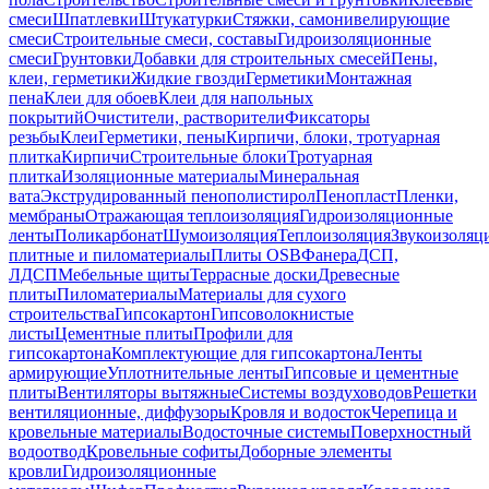
смеси
Шпатлевки
Штукатурки
Стяжки, самонивелирующие
смеси
Строительные смеси, составы
Гидроизоляционные
смеси
Грунтовки
Добавки для строительных смесей
Пены,
клеи, герметики
Жидкие гвозди
Герметики
Монтажная
пена
Клеи для обоев
Клеи для напольных
покрытий
Очистители, растворители
Фиксаторы
резьбы
Клеи
Герметики, пены
Кирпичи, блоки, тротуарная
плитка
Кирпичи
Строительные блоки
Тротуарная
плитка
Изоляционные материалы
Минеральная
вата
Экструдированный пенополистирол
Пенопласт
Пленки,
мембраны
Отражающая теплоизоляция
Гидроизоляционные
ленты
Поликарбонат
Шумоизоляция
Теплоизоляция
Звукоизоляц
плитные и пиломатериалы
Плиты OSB
Фанера
ДСП,
ЛДСП
Мебельные щиты
Террасные доски
Древесные
плиты
Пиломатериалы
Материалы для сухого
строительства
Гипсокартон
Гипсоволокнистые
листы
Цементные плиты
Профили для
гипсокартона
Комплектующие для гипсокартона
Ленты
армирующие
Уплотнительные ленты
Гипсовые и цементные
плиты
Вентиляторы вытяжные
Системы воздуховодов
Решетки
вентиляционные, диффузоры
Кровля и водосток
Черепица и
кровельные материалы
Водосточные системы
Поверхностный
водоотвод
Кровельные софиты
Доборные элементы
кровли
Гидроизоляционные