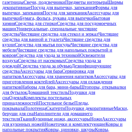
газетницы
Свечи, подсвечники
Предметы интерьера
Ширмы
декоративные
Посуда для выпечки, запекания
Формы для
выпечки, запекания
Посуда для запекания
Аксессуары для
выпечки
Бумага, фольга, рукава для выпечки
Бытовая
химия
Средства для стирки
Средства для посудомоечных
машин
Универсальные, специальные чистящие
средства
Чистящие средства для стекол и зеркал
Чистящие
средства для ванной и туалета
Чистящие средства для
кухни
Средства для мытья посуды
Чистящие средства для
мебели
Чистящие средства для напольных покрытий и
ковров
Средства для ухода за техникой
Освежители
воздуха
Средства от насекомых
Средства ухода за
одеждой
Средства ухода за обувью
Дезинфицирующие
средства
Аксессуары для бара
Сервировка для
напитков
Аксессуары для хранения напитков
Аксессуары для
приготовления коктейлей
Аксессуары для охлаждения
напитков
Наборы для бара, мини-бары
Штопоры, открывалки
для бутылок
Домашний текстиль
Подушки для
сна
Одеяла
Комплекты постельных
принадлежностей
Постельное белье
Пледы,
покрывала
Полотенца
Скатерти
Подушки декоративные
Маски,
беруши для сна
Наполнители для домашнего
текстиля
Ткани
Кухонные ножи, аксессуары
Ножи
Аксессуары
для кухонных ножей
Ножеточки и комплектующие
Ковры и
напольные покрытия
Ковры, циновки, шкуры
Ковры,