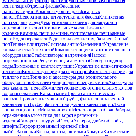
материалы
Шифер
Профнастил
Рулонная кровля
Кровельная
вентиляция
Отделка фасада
Фасадные
панели
Сайдинг
Комплектующие для фасадных
панелей
Декоративные штукатурки для фасада
Клинкерная
плитка для фасада
Декоративный камень для наружной
отделки
Отопление
Отопительные котлы
Газовые
колонки
Камины, печи-камины
Отопительные печи
Банные
печи
Водонагреватели
Радиаторы отопления, батареи
Теплый
пол
Теплые плинтусы
Системы антиобледенения
Управление
климатической техникой
Комплектующие для отопительного
оборудования
Стабилизаторы напряжения
Насосы
циркуляционные
Регулирующая арматура
Отвод и подвод
воды
Дымоходы и комплектующие
Управление климатической
техникой
Комплектующие для радиаторов
Комплектующие для
теплого пола
Топливо и аксессуары для отопительного
оборудования
Комплектующие для печей, каминов
Аксессуары
для каминов, печей
Комплектующие для отопительных котлов,
водонагревателей
Канализация
Тросы сантехнические,
вантузы
Прочистные машины
Трубы, фитинги внутренней
канализации
Трубы, фитинги наружной канализации
Люки
канализационные
Металлопрокат
Металлопрокат
Сваи
Заборы,
ограждения
Автоматика для ворот
Крепежные
изделия
Саморезы, шурупы
Гвозди
Анкеры, дюбели
Скобы,
штифты
Перфорированный крепеж
Гайки,
шайбы
Заклепки
Болты, винты, шпильки
Хомуты
Химические