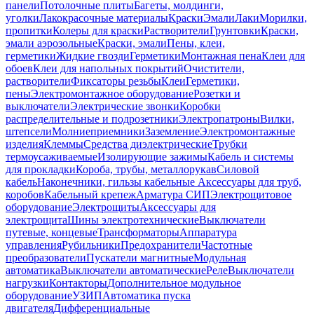
панели
Потолочные плиты
Багеты, молдинги,
уголки
Лакокрасочные материалы
Краски
Эмали
Лаки
Морилки,
пропитки
Колеры для краски
Растворители
Грунтовки
Краски,
эмали аэрозольные
Краски, эмали
Пены, клеи,
герметики
Жидкие гвозди
Герметики
Монтажная пена
Клеи для
обоев
Клеи для напольных покрытий
Очистители,
растворители
Фиксаторы резьбы
Клеи
Герметики,
пены
Электромонтажное оборудование
Розетки и
выключатели
Электрические звонки
Коробки
распределительные и подрозетники
Электропатроны
Вилки,
штепсели
Молниеприемники
Заземление
Электромонтажные
изделия
Клеммы
Средства диэлектрические
Трубки
термоусаживаемые
Изолирующие зажимы
Кабель и системы
для прокладки
Короба, трубы, металлорукав
Силовой
кабель
Наконечники, гильзы кабельные
Аксессуары для труб,
коробов
Кабельный крепеж
Арматура СИП
Электрощитовое
оборудование
Электрощиты
Аксессуары для
электрощита
Шины электротехнические
Выключатели
путевые, концевые
Трансформаторы
Аппаратура
управления
Рубильники
Предохранители
Частотные
преобразователи
Пускатели магнитные
Модульная
автоматика
Выключатели автоматические
Реле
Выключатели
нагрузки
Контакторы
Дополнительное модульное
оборудование
УЗИП
Автоматика пуска
двигателя
Дифференциальные