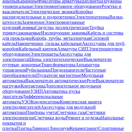
анкеры
Карабины
Фиксаторы арматуры
Шплинты
Пружины
универсальные
Электромонтажное оборудование
Розетки и
выключатели
Электрические звонки
Коробки
распределительные и подрозетники
Электропатроны
Вилки,
штепсели
Заземление
Электромонтажные
изделия
Клеммы
Средства диэлектрические
Трубки
термоусаживаемые
Изолирующие зажимы
Кабель и системы
для прокладки
Короба, трубы, металлорукав
Силовой
кабель
Наконечники, гильзы кабельные
Аксессуары для труб,
коробов
Кабельный крепеж
Арматура СИП
Электрощитовое
оборудование
Электрощиты
Аксессуары для
электрощита
Шины электротехнические
Выключатели
путевые, концевые
Трансформаторы
Аппаратура
управления
Рубильники
Предохранители
Частотные
преобразователи
Пускатели магнитные
Модульная
автоматика
Выключатели автоматические
Реле
Выключатели
нагрузки
Контакторы
Дополнительное модульное
оборудование
УЗИП
Автоматика пуска
двигателя
Дифференциальные
автоматы
УЗО
Конденсаторы
Комплексная защита
электродвигателей
Аксессуары для модульной
автоматики
Приборы учета
Счетчики газа
Счетчики
электроэнергии
Счетчики воды
Ремонт и отделка
Напольные
покрытия и
плитка
Плитка
Ламинат
Линолеум
Керамогранит
Спортивные