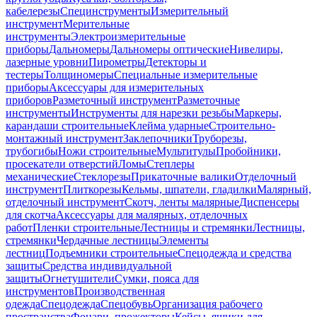
кабелерезы
Специнструменты
Измерительный
инструмент
Мерительные
инструменты
Электроизмерительные
приборы
Дальномеры
Дальномеры оптические
Нивелиры,
лазерные уровни
Пирометры
Детекторы и
тестеры
Толщиномеры
Специальные измерительные
приборы
Аксессуары для измерительных
приборов
Разметочный инструмент
Разметочные
инструменты
Инструменты для нарезки резьбы
Маркеры,
карандаши строительные
Клейма ударные
Строительно-
монтажный инструмент
Заклепочники
Труборезы,
трубогибы
Ножи строительные
Мультитулы
Пробойники,
просекатели отверстий
Ломы
Степлеры
механические
Стеклорезы
Прикаточные валики
Отделочный
инструмент
Плиткорезы
Кельмы, шпатели, гладилки
Малярный,
отделочный инструмент
Скотч, ленты малярные
Диспенсеры
для скотча
Аксессуары для малярных, отделочных
работ
Пленки строительные
Лестницы и стремянки
Лестницы,
стремянки
Чердачные лестницы
Элементы
лестниц
Подъемники строительные
Спецодежда и средства
защиты
Средства индивидуальной
защиты
Огнетушители
Сумки, пояса для
инструментов
Производственная
одежда
Спецодежда
Спецобувь
Организация рабочего
пространства
Фонари, прожекторы
Кейсы, ящики для