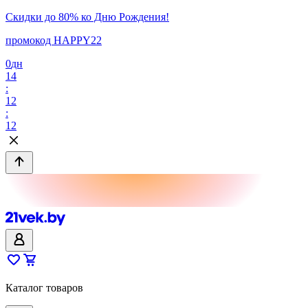
Скидки до 80% ко Дню Рождения!
промокод HAPPY22
0
дн
14
:
12
:
12
Каталог товаров