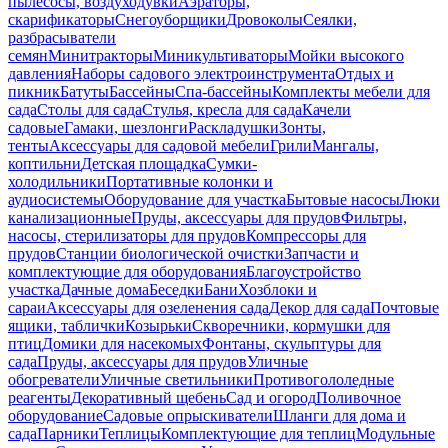
пылесосы, воздуходувки
Аэраторы,
скарификаторы
Снегоуборщики
Дровоколы
Сеялки,
разбрасыватели
семян
Минитракторы
Миникультиваторы
Мойки высокого
давления
Наборы садового электроинструмента
Отдых и
пикник
Батуты
Бассейны
Спа-бассейны
Комплекты мебели для
сада
Столы для сада
Стулья, кресла для сада
Качели
садовые
Гамаки, шезлонги
Раскладушки
Зонты,
тенты
Аксессуары для садовой мебели
Грили
Мангалы,
коптильни
Детская площадка
Сумки-
холодильники
Портативные колонки и
аудиосистемы
Оборудование для участка
Бытовые насосы
Люки
канализационные
Пруды, аксессуары для прудов
Фильтры,
насосы, стерилизаторы для прудов
Компрессоры для
прудов
Станции биологической очистки
Запчасти и
комплектующие для оборудования
Благоустройство
участка
Дачные дома
Беседки
Бани
Хозблоки и
сараи
Аксессуары для озеленения сада
Декор для сада
Почтовые
ящики, таблички
Козырьки
Скворечники, кормушки для
птиц
Домики для насекомых
Фонтаны, скульптуры для
сада
Пруды, аксессуары для прудов
Уличные
обогреватели
Уличные светильники
Противогололедные
реагенты
Декоративный щебень
Сад и огород
Поливочное
оборудование
Садовые опрыскиватели
Шланги для дома и
сада
Парники
Теплицы
Комплектующие для теплиц
Модульные