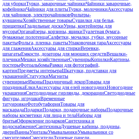
для уборки
Турки, заварочные чайники
Чайники заварочные,
кофейники
Чайники для плиты
Турки, молочники
Аксессуары
для чайников, электрочайников
Фильтры-
кувшины
Хозяйственные товары
Сушилки для белья,
прищепки
Гладильные доски
Урны, контейнеры для
мусора
Органайзеры, корзины, ящики
Туалетная бумага,
бумажные полотенца
Салфетки, мочалки, губки, мусорные
пакеты
Фольга, пленка, пакеты
Упаковочная тара
Аксессуары
для глажения
Аксессуары для стирки
Веревки,
шпагаты
Емкости, дозаторы для моющих средств
Вешалки-
плечики
Мешки хозяйственные
Сувениры
Копилки
Картины,
постеры
Фотоальбомы
Рамки для фотографий,
картин
Предметы интерьера
Шкатулки, подставки для
украшений
Статуэтки
Магниты
сувенирные
Иконы
Праздничный декор
Товары для
праздника
Елки
Аксессуары для елей новогодних
Новогодние
украшения
Светодиодные гирлянды, декорации
Светодиодные
фигуры, игрушки
Временные
татуировки
Фотобутафория
Товары для
маскарада
Подарки
Подарки, подарочные наборы
Подарочные
наборы косметики для лица и тела
Наборы для
бритья
Оформление подарков
Сантехника и
водоснабжение
Сантехника
Душевые кабины, поддоны,
двери
Ванны
Унитазы
Умывальники
Умывальники со
смесителями
Смесители
Душевые панели,