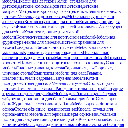
мебель
Шкафы для детской
Полки, стеллажи для
детской
Детские комоды
Кровати детские
Детские
матрасы
Матрасы в кроватку
Наматрасники, защитные чехлы
детские
Мебель для детского сада
Мебельная фурнитура и
аксессуары
Комплектующие для столов
Комплектующие для
стульев
Комплектующие для кроватей и кроваток
Аксессуары
для мебели
Комплектующие для мягкой
мебели
Комплектующие для корпусной мебели
Мебельная
фурнитура
Чехлы для мебели
Системы хранения для
кухни
Товары для безопасности детей
Мебель для самых
маленьких
Кроватки для новорожденных
Пеленальные
столики, комоды, матрасы
Манежи, кровати-манежи
Матрасы в
кроватку
Наматрасники, защитные чехлы в кроватку
Садовая
мебель
Садовые диваны, кресла
Садовые стулья
Садовые,
уличные столы
Комплекты мебели для сада
Гамаки,
шезлонги
Качели садовые
Надувная мебель
Кухни
походные
Столы для сада
Мебель для учебы
Столы, стулья
детские
Письменные столы
Растущие столы и парты
Растущие
кресла и стулья для учебы
Мебель для бани и сауны
Стулья,
табуретки, подставки для бани
Скамьи для бани
Столы для
бани
Журнальные столики для бани
Мебель для кабинета и
офиса
Столы офисные, компьютерные
Кресла, стулья для
офиса
Мягкая мебель для офиса
Шкафы офисные
Стеллажи,
полки для документов
Офисные тумбы
Комплекты мебели для
кабинета
Мебель для лоджии и балкона
Комплекты мебели для