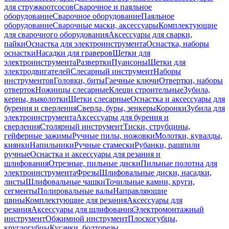
для стружкоотсосов
Сварочное и паяльное
оборудование
Сварочное оборудование
Паяльное
оборудование
Сварочные маски, аксессуары
Комплектующие
для сварочного оборудования
Аксессуары для сварки,
пайки
Оснастка для электроинструмента
Оснастка, наборы
оснастки
Насадки для граверов
Щетки для
электроинструмента
Развертки
Пуансоны
Щетки для
электродвигателей
Слесарный инструмент
Наборы
инструментов
Головки, биты
Гаечные ключи
Отвертки, наборы
отверток
Ножницы слесарные
Клещи строительные
Зубила,
керны, выколотки
Щетки слесарные
Оснастка и аксессуары для
бурения и сверления
Сверла, буры, зенкеры
Коронки
Зубила для
электроинструмента
Аксессуары для бурения и
сверления
Столярный инструмент
Тиски, струбцины,
гейферные зажимы
Ручные пилы, ножовки
Молотки, кувалды,
киянки
Напильники
Ручные стамески
Рубанки, рашпили
ручные
Оснастка и аксессуары для резания и
шлифования
Отрезные, пильные диски
Пильные полотна для
электроинструмента
Фрезы
Шлифовальные диски, насадки,
листы
Шлифовальные чашки
Точильные камни, круги,
сегменты
Полировальные валы
Направляющие
шины
Комплектующие для резания
Аксессуары для
резания
Аксессуары для шлифования
Электромонтажный
инструмент
Обжимной инструмент
Плоскогубцы,
круглогубцы
Кусачки, болторезы,