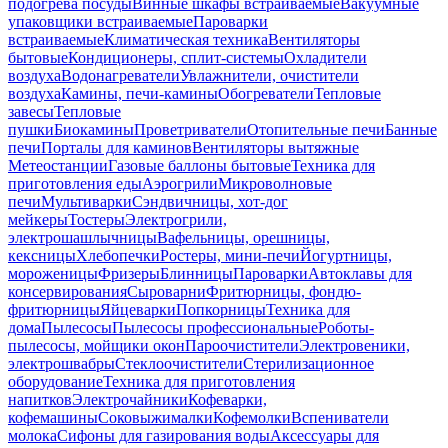
подогрева посуды
Винные шкафы встраиваемые
Вакуумные
упаковщики встраиваемые
Пароварки
встраиваемые
Климатическая техника
Вентиляторы
бытовые
Кондиционеры, сплит-системы
Охладители
воздуха
Водонагреватели
Увлажнители, очистители
воздуха
Камины, печи-камины
Обогреватели
Тепловые
завесы
Тепловые
пушки
Биокамины
Проветриватели
Отопительные печи
Банные
печи
Порталы для каминов
Вентиляторы вытяжные
Метеостанции
Газовые баллоны бытовые
Техника для
приготовления еды
Аэрогрили
Микроволновые
печи
Мультиварки
Сэндвичницы, хот-дог
мейкеры
Тостеры
Электрогрили,
электрошашлычницы
Вафельницы, орешницы,
кексницы
Хлебопечки
Ростеры, мини-печи
Йогуртницы,
мороженицы
Фризеры
Блинницы
Пароварки
Автоклавы для
консервирования
Сыроварни
Фритюрницы, фондю-
фритюрницы
Яйцеварки
Попкорницы
Техника для
дома
Пылесосы
Пылесосы профессиональные
Роботы-
пылесосы, мойщики окон
Пароочистители
Электровеники,
электрошвабры
Стеклоочистители
Стерилизационное
оборудование
Техника для приготовления
напитков
Электрочайники
Кофеварки,
кофемашины
Соковыжималки
Кофемолки
Вспениватели
молока
Сифоны для газирования воды
Аксессуары для