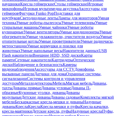
наушники
Кресла геймерские
Столы геймерские
Игровые
микрофоны
Игровая мультимедиа акустика
Аксессуары для
геймеров
Фигурки Funko Pop
Подставки для
ноутбуков
Светодиодные ленты
Лампы для мониторов
Умная
техника
Умные роботы-пылесосы
Умные телевизоры
Умные
стиральные машины
Умные чайники
Умные роботы
кулинарные
Умные вентиляторы
Умные кондиционеры
Умные
обогреватели
Умные увлажнители, очистители воздуха
Умные
отопительные котлы
Умные проветриватели
Умные радиочасы,
метеостанции
Умные кормушки и поилки для
животных
Умные напольные весы
Накопители данных
USB
Flash накопители
Внешние HDD, SSD диски
Карты
памяти
Сетевые накопители
Картридеры
Оптические
диски
Наблюдение и безопасность
Камеры
видеонаблюдения
Аксессуары для CCTV
Домофоны,
вызывные панели
Датчики для дома
Охранные системы,
сигнализации
Системы контроля и управления
доступом
Металлодетекторы
Мебель
Мягкая мебель
Диваны,
тахты
Диваны прямые
Диваны угловые
Диваны П-
образные
Кухонные уголки, диваны
Диваны
модульные
Детские диваны
Диваны садовые
Комплекты мягкой
мебели
Бескаркасные кресла-мешки и диваны
Надувные
диваны
Кресла
Кресла
Кресла-мешки и пуфы
Кресла-качалки,
кресла-маятники
Детские кресла, пуфы
Надувные кресла
Пуфы,
оттоманки
Кресла-кровати
Игровая мебель
Кресла