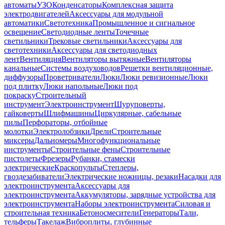
автоматы
УЗО
Конденсаторы
Комплексная защита
электродвигателей
Аксессуары для модульной
автоматики
Светотехника
Промышленное и сигнальное
освещение
Светодиодные ленты
Точечные
светильники
Трековые светильники
Аксессуары для
светотехники
Аксессуары для светодиодных
лент
Вентиляция
Вентиляторы вытяжные
Вентиляторы
канальные
Системы воздуховодов
Решетки вентиляционные,
диффузоры
Проветриватели
Люки
Люки ревизионные
Люки
под плитку
Люки напольные
Люки под
покраску
Строительный
инструмент
Электроинструмент
Шуруповерты,
гайковерты
Шлифмашины
Циркулярные, сабельные
пилы
Перфораторы, отбойные
молотки
Электролобзики
Дрели
Строительные
миксеры
Дальномеры
Многофункциональные
инструменты
Строительные фены
Строительные
пистолеты
Фрезеры
Рубанки, стамески
электрические
Краскопульты
Степлеры,
гвоздезабиватели
Электрические ножницы, резаки
Насадки для
электроинструмента
Аксессуары для
электроинструмента
Аккумуляторы, зарядные устройства для
электроинструмента
Наборы электроинструмента
Силовая и
строительная техника
Бетоносмесители
Генераторы
Тали,
тельферы
Такелаж
Виброплиты, глубинные