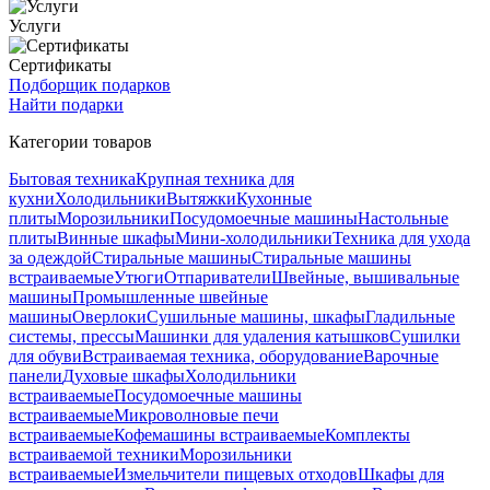
Услуги
Сертификаты
Подборщик подарков
Найти подарки
Категории товаров
Бытовая техника
Крупная техника для
кухни
Холодильники
Вытяжки
Кухонные
плиты
Морозильники
Посудомоечные машины
Настольные
плиты
Винные шкафы
Мини-холодильники
Техника для ухода
за одеждой
Стиральные машины
Стиральные машины
встраиваемые
Утюги
Отпариватели
Швейные, вышивальные
машины
Промышленные швейные
машины
Оверлоки
Сушильные машины, шкафы
Гладильные
системы, прессы
Машинки для удаления катышков
Сушилки
для обуви
Встраиваемая техника, оборудование
Варочные
панели
Духовые шкафы
Холодильники
встраиваемые
Посудомоечные машины
встраиваемые
Микроволновые печи
встраиваемые
Кофемашины встраиваемые
Комплекты
встраиваемой техники
Морозильники
встраиваемые
Измельчители пищевых отходов
Шкафы для