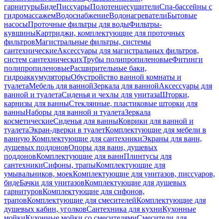
гарнитуры
Биде
Писсуары
Полотенцесушители
Спа-бассейны с
гидромассажем
Водоснабжение
Водонагреватели
Бытовые
насосы
Проточные фильтры для воды
Фильтры-
кувшины
Картриджи, комплектующие для проточных
фильтров
Магистральные фильтры, системы
сантехнические
Аксессуары для магистральных фильтров,
систем сантехнических
Трубы полипропиленовые
Фитинги
полипропиленовые
Расширительные баки,
гидроаккумуляторы
Обустройство ванной комнаты и
туалета
Мебель для ванной
Зеркала для ванной
Аксессуары для
ванной и туалета
Сиденья и чехлы для унитаза
Шторки,
карнизы для ванны
Стеклянные, пластиковые шторки для
ванны
Наборы для ванной и туалета
Зеркала
косметические
Сиденья для ванны
Коврики для ванной и
туалета
Экран-дверки в туалет
Комплектующие для мебели в
ванную
Комплектующие для сантехники
Экраны для ванн,
душевых поддонов
Опоры для ванн, душевых
поддонов
Комплектующие для ванн
Плинтусы для
сантехники
Сифоны, трапы
Комплектующие для
умывальников, моек
Комплектующие для унитазов, писсуаров,
биде
Бачки для унитазов
Комплектующие для душевых
гарнитуров
Комплектующие для сифонов,
трапов
Комплектующие для смесителей
Комплектующие для
душевых кабин, уголков
Сантехника для кухни
Кухонные
мойки
Кухонные мойки со смесителями
Смесители для