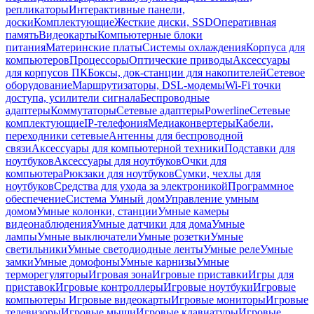
репликаторы
Интерактивные панели,
доски
Комплектующие
Жесткие диски, SSD
Оперативная
память
Видеокарты
Компьютерные блоки
питания
Материнские платы
Системы охлаждения
Корпуса для
компьютеров
Процессоры
Оптические приводы
Аксессуары
для корпусов ПК
Боксы, док-станции для накопителей
Сетевое
оборудование
Маршрутизаторы, DSL-модемы
Wi-Fi точки
доступа, усилители сигнала
Беспроводные
адаптеры
Коммутаторы
Сетевые адаптеры
Powerline
Сетевые
комплектующие
IP-телефония
Медиаконвертеры
Кабели,
переходники сетевые
Антенны для беспроводной
связи
Аксессуары для компьютерной техники
Подставки для
ноутбуков
Аксессуары для ноутбуков
Очки для
компьютера
Рюкзаки для ноутбуков
Сумки, чехлы для
ноутбуков
Средства для ухода за электроникой
Программное
обеспечение
Система Умный дом
Управление умным
домом
Умные колонки, станции
Умные камеры
видеонаблюдения
Умные датчики для дома
Умные
лампы
Умные выключатели
Умные розетки
Умные
светильники
Умные светодиодные ленты
Умные реле
Умные
замки
Умные домофоны
Умные карнизы
Умные
терморегуляторы
Игровая зона
Игровые приставки
Игры для
приставок
Игровые контроллеры
Игровые ноутбуки
Игровые
компьютеры
Игровые видеокарты
Игровые мониторы
Игровые
телевизоры
Игровые мыши
Игровые клавиатуры
Игровые