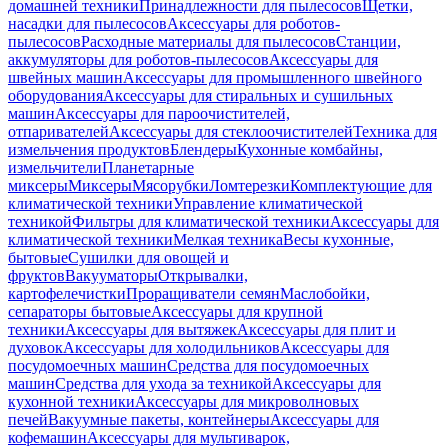
домашней техники
Принадлежности для пылесосов
Щетки,
насадки для пылесосов
Аксессуары для роботов-
пылесосов
Расходные материалы для пылесосов
Станции,
аккумуляторы для роботов-пылесосов
Аксессуары для
швейных машин
Аксессуары для промышленного швейного
оборудования
Аксессуары для стиральных и сушильных
машин
Аксессуары для пароочистителей,
отпаривателей
Аксессуары для стеклоочистителей
Техника для
измельчения продуктов
Блендеры
Кухонные комбайны,
измельчители
Планетарные
миксеры
Миксеры
Мясорубки
Ломтерезки
Комплектующие для
климатической техники
Управление климатической
техникой
Фильтры для климатической техники
Аксессуары для
климатической техники
Мелкая техника
Весы кухонные,
бытовые
Сушилки для овощей и
фруктов
Вакууматоры
Открывалки,
картофелечистки
Проращиватели семян
Маслобойки,
сепараторы бытовые
Аксессуары для крупной
техники
Аксессуары для вытяжек
Аксессуары для плит и
духовок
Аксессуары для холодильников
Аксессуары для
посудомоечных машин
Средства для посудомоечных
машин
Средства для ухода за техникой
Аксессуары для
кухонной техники
Аксессуары для микроволновых
печей
Вакуумные пакеты, контейнеры
Аксессуары для
кофемашин
Аксессуары для мультиварок,