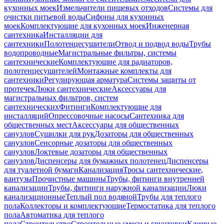
кухонных моек
Измельчители пищевых отходов
Системы для
очистки питьевой воды
Сифоны для кухонных
моек
Комплектующие для кухонных моек
Инженерная
сантехника
Инсталляции для
сантехники
Полотенцесушители
Отвод и подвод воды
Трубы
водопроводные
Магистральные фильтры, системы
сантехнические
Комплектующие для радиаторов,
полотенцесушителей
Монтажные комплекты для
сантехники
Регулирующая арматура
Системы защиты от
протечек
Люки сантехнические
Аксессуары для
магистральных фильтров, систем
сантехнических
Фитинги
Комплектующие для
инсталляций
Опрессовочные насосы
Сантехника для
общественных мест
Аксессуары для общественных
санузлов
Сушилки для рук
Дозаторы для общественных
санузлов
Сенсорные дозаторы для общественных
санузлов
Локтевые дозаторы для общественных
санузлов
Диспенсеры для бумажных полотенец
Диспенсеры
для туалетной бумаги
Канализация
Тросы сантехнические,
вантузы
Прочистные машины
Трубы, фитинги внутренней
канализации
Трубы, фитинги наружной канализации
Люки
канализационные
Теплый пол водяной
Трубы для теплого
пола
Коллекторы и комплектующие
Термостатика для теплого
пола
Автоматика для теплого
пола
Строительство
Строительные смеси и грунтовки
Клеевые