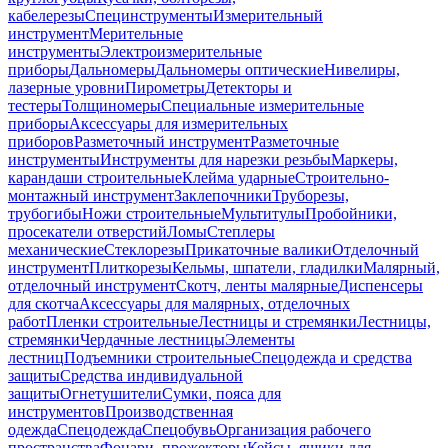
кабелерезы
Специнструменты
Измерительный
инструмент
Мерительные
инструменты
Электроизмерительные
приборы
Дальномеры
Дальномеры оптические
Нивелиры,
лазерные уровни
Пирометры
Детекторы и
тестеры
Толщиномеры
Специальные измерительные
приборы
Аксессуары для измерительных
приборов
Разметочный инструмент
Разметочные
инструменты
Инструменты для нарезки резьбы
Маркеры,
карандаши строительные
Клейма ударные
Строительно-
монтажный инструмент
Заклепочники
Труборезы,
трубогибы
Ножи строительные
Мультитулы
Пробойники,
просекатели отверстий
Ломы
Степлеры
механические
Стеклорезы
Прикаточные валики
Отделочный
инструмент
Плиткорезы
Кельмы, шпатели, гладилки
Малярный,
отделочный инструмент
Скотч, ленты малярные
Диспенсеры
для скотча
Аксессуары для малярных, отделочных
работ
Пленки строительные
Лестницы и стремянки
Лестницы,
стремянки
Чердачные лестницы
Элементы
лестниц
Подъемники строительные
Спецодежда и средства
защиты
Средства индивидуальной
защиты
Огнетушители
Сумки, пояса для
инструментов
Производственная
одежда
Спецодежда
Спецобувь
Организация рабочего
пространства
Фонари, прожекторы
Кейсы, ящики для