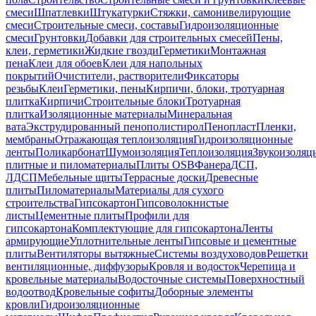
смеси
Шпатлевки
Штукатурки
Стяжки, самонивелирующие
смеси
Строительные смеси, составы
Гидроизоляционные
смеси
Грунтовки
Добавки для строительных смесей
Пены,
клеи, герметики
Жидкие гвозди
Герметики
Монтажная
пена
Клеи для обоев
Клеи для напольных
покрытий
Очистители, растворители
Фиксаторы
резьбы
Клеи
Герметики, пены
Кирпичи, блоки, тротуарная
плитка
Кирпичи
Строительные блоки
Тротуарная
плитка
Изоляционные материалы
Минеральная
вата
Экструдированный пенополистирол
Пенопласт
Пленки,
мембраны
Отражающая теплоизоляция
Гидроизоляционные
ленты
Поликарбонат
Шумоизоляция
Теплоизоляция
Звукоизоляц
плитные и пиломатериалы
Плиты OSB
Фанера
ДСП,
ЛДСП
Мебельные щиты
Террасные доски
Древесные
плиты
Пиломатериалы
Материалы для сухого
строительства
Гипсокартон
Гипсоволокнистые
листы
Цементные плиты
Профили для
гипсокартона
Комплектующие для гипсокартона
Ленты
армирующие
Уплотнительные ленты
Гипсовые и цементные
плиты
Вентиляторы вытяжные
Системы воздуховодов
Решетки
вентиляционные, диффузоры
Кровля и водосток
Черепица и
кровельные материалы
Водосточные системы
Поверхностный
водоотвод
Кровельные софиты
Доборные элементы
кровли
Гидроизоляционные