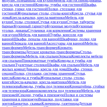
модули
Столешницы для кухни
Мебель для гостиной
Диваны,
кресла для гостиной
Комоды, тумбы для гостиной
Шкафы,
стенки, горки для гостиной
Полки, стеллажи для
гостиной
Журнальные столы, столы-книги
Кресла, стулья для
дома
Кресла-качалки, кресла-маятники
Мебель для
кухни
Столы, столики
Стулья для кухни
Стулья, табуреты
барные
Кухонный гарнитур
Кухонные модули
Кухонные
уголки, диваны
Стульчики для кормления
Системы хранения
для кухни
Мебель для ванной
Тумбы, консоли для
ванной
Шкафы, пеналы для ванной
Шкафчики, полки для
ванной
Зеркала для ванной
Аксессуары для ванной
Мебель-
трансформер
Мебель-трансформер
Кровати-
трансформеры
Детские кроватки-трансформеры
Столы-
трансформеры
Мебель для спальни
Зеркала
Комплекты мебели
для спальни
Прикроватные тумбы
Комоды и тумбы для
спальни
Туалетные столики
Шкафы для спальни
Мебель для
жилых комнат
Диваны, кресла для дома
Шкафы, стенки,
секции
Полки, стеллажи, системы хранения
Стулья,
кресла
Комоды и тумбы
Журнальные столы, столы-
книги
Кресла-качалки, кресла-маятники
Мебель для
телевизора
Комоды, тумбы под телевизор
Кронштейны, стойки
для телевизора
Каминокомплекты под телевизор
Мебель для
прихожей
Секции, тумбы в прихожую
Полки и системы
хранения в прихожую
Вешалки, подставки для
зонтов
Банкетки, скамьи
Ключницы, газетницы
Детская