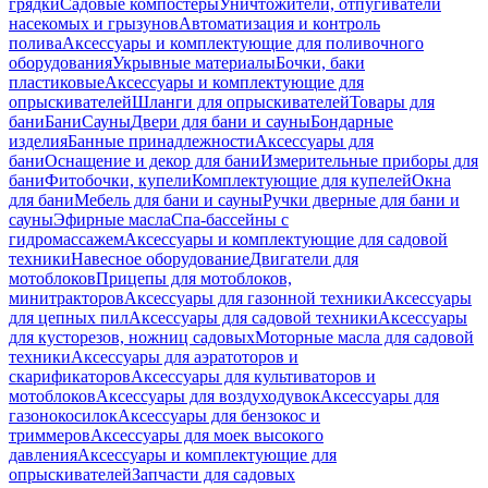
грядки
Садовые компостеры
Уничтожители, отпугиватели
насекомых и грызунов
Автоматизация и контроль
полива
Аксессуары и комплектующие для поливочного
оборудования
Укрывные материалы
Бочки, баки
пластиковые
Аксессуары и комплектующие для
опрыскивателей
Шланги для опрыскивателей
Товары для
бани
Бани
Сауны
Двери для бани и сауны
Бондарные
изделия
Банные принадлежности
Аксессуары для
бани
Оснащение и декор для бани
Измерительные приборы для
бани
Фитобочки, купели
Комплектующие для купелей
Окна
для бани
Мебель для бани и сауны
Ручки дверные для бани и
сауны
Эфирные масла
Спа-бассейны с
гидромассажем
Аксессуары и комплектующие для садовой
техники
Навесное оборудование
Двигатели для
мотоблоков
Прицепы для мотоблоков,
минитракторов
Аксессуары для газонной техники
Аксессуары
для цепных пил
Аксессуары для садовой техники
Аксессуары
для кусторезов, ножниц садовых
Моторные масла для садовой
техники
Аксессуары для аэратоторов и
скарификаторов
Аксессуары для культиваторов и
мотоблоков
Аксессуары для воздуходувок
Аксессуары для
газонокосилок
Аксессуары для бензокос и
триммеров
Аксессуары для моек высокого
давления
Аксессуары и комплектующие для
опрыскивателей
Запчасти для садовых