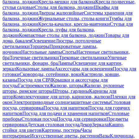
балкона, лоджии
Кресла-мешки для балкона
Кресла подвесные,
стулья садовые
Столы для балкона, лоджии
Шкафы для
балкона, лоджии
Дверцы жалюзийные
Системы хранения для
балкона, лоджии
Журнальные столы, столы-книги
Тумбы для
балкона, лоджии
Кресла-качалки, кресла-маятники
Стулья для
балкона, лоджии
Кресла, пуфы для балкона,
лоджии
Компактные столы для балкона, лоджии
Товары для
дома, бакалея
Освещение
Люстры, потолочные
светильники
Торшеры
Прикроватные лампы,
ночники
Настольные лампы
Споты
Настенные светильники,
бра
Точечные светильники
Трековые светильники
Уличные
светильники, фонари, бра
Лампы
Освещение для картин,
зеркал
Кольцевые лампы
Аксессуары для освещения
Посуда для
готовки
Сковороды, сотейники, воки
Кастрюли, ковши,
казаны
Посуда для СВЧ
Крышки и аксессуары для
посуды
Гастроемкости
Жалюзи, шторы
Жалюзи, рулонные
шторы, римские шторы
Шторы, гардины
Карнизы для
штор
Комплектующие для штор, карнизов, жалюзи
Пленки для
окон
Электроприводные солнцезащитные системы
Столовая
посуда, сервировка
Посуда для напитков
Посуда для горячих
напитков
Посуда для подачи и хранения напитков
Столовые
приборы
Столовая посуда
Посуда для сервировки
Предметы
сервировки
Детская столовая посуда
Декор
Зеркала
Кашпо,
стойки для цветов
Картины, постеры
Часы
интерьерные
Искусственные цветы, растения
Вазы
Ключницы,