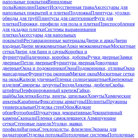
напольные покрытия
Виниловые
полы
Ковролин
Паркет
Искусственная трава
Аксессуары для
напольных покрытий и плитки
Подложка
Плинтусы, уголки,
обводы для труб
Плинтусы для сантехники
Фуги для
плитки
Порожки, профили для пола и плитки
Приспособления
для укладки плитки
Системы выравнивания
плитки
Аксессуары для напольных
покрытий
Реставрационные материалы
Двери и арки
Двери
входные
Двери межкомнатные
Арки межкомнатные
Москитные
сетки
Двери для бани и сауны
Коробки и
фурнитура
Наличники, коробки, доборы
Ручки дверные
Замки
дверные
Петли дверные
Фурнитура дверная
Доводчики
дверные
Окна и подоконники
Окна
Подоконники, отливы
Окна
мансардные
Фурнитура оконная
Мягкие окна
Москитные сетки
на окна
Жалюзи уличные
Пленки солнцезащитные
Крепежные
изделия
Саморезы, шурупы
Гвозди
Анкеры, дюбели
Скобы,
штифты
Перфорированный крепеж
Гайки,
шайбы
Заклепки
Болты, винты, шпильки
Хомуты
Химические
анкеры
Карабины
Фиксаторы арматуры
Шплинты
Пружины
универсальные
Отделка стен
Обои
Жидкие
обои
Фотообои
Штукатурки декоративные
Декоративный
камень
Скинали
Пленки самоклеящиеся
Армирующие
сетки
Стеновые панели
Уголки, маяки,
профили
Вагонка
Стеклохолсты, флизелин
Экраны для
радиаторов
Отделка потолка
Потолочные системы
Потолочные