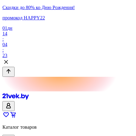
Скидки до 80% ко Дню Рождения!
промокод HAPPY22
01
дн
14
:
04
:
23
Каталог товаров