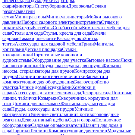
пылесосы, воздуходувки
Аэраторы,
скарификаторы
Снегоуборщики
Дровоколы
Сеялки,
разбрасыватели
семян
Минитракторы
Миникультиваторы
Мойки высокого
давления
Наборы садового электроинструмента
Отдых и
пикник
Батуты
Бассейны
Спа-бассейны
Комплекты мебели для
сада
Столы для сада
Стулья, кресла для сада
Качели
садовые
Гамаки, шезлонги
Раскладушки
Зонты,
тенты
Аксессуары для садовой мебели
Грили
Мангалы,
коптильни
Детская площадка
Сумки-
холодильники
Портативные колонки и
аудиосистемы
Оборудование для участка
Бытовые насосы
Люки
канализационные
Пруды, аксессуары для прудов
Фильтры,
насосы, стерилизаторы для прудов
Компрессоры для
прудов
Станции биологической очистки
Запчасти и
комплектующие для оборудования
Благоустройство
участка
Дачные дома
Беседки
Бани
Хозблоки и
сараи
Аксессуары для озеленения сада
Декор для сада
Почтовые
ящики, таблички
Козырьки
Скворечники, кормушки для
птиц
Домики для насекомых
Фонтаны, скульптуры для
сада
Пруды, аксессуары для прудов
Уличные
обогреватели
Уличные светильники
Противогололедные
реагенты
Декоративный щебень
Сад и огород
Поливочное
оборудование
Садовые опрыскиватели
Шланги для дома и
сада
Парники
Теплицы
Комплектующие для теплиц
Модульные