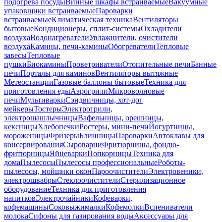
подогрева посуды
Винные шкафы встраиваемые
Вакуумные
упаковщики встраиваемые
Пароварки
встраиваемые
Климатическая техника
Вентиляторы
бытовые
Кондиционеры, сплит-системы
Охладители
воздуха
Водонагреватели
Увлажнители, очистители
воздуха
Камины, печи-камины
Обогреватели
Тепловые
завесы
Тепловые
пушки
Биокамины
Проветриватели
Отопительные печи
Банные
печи
Порталы для каминов
Вентиляторы вытяжные
Метеостанции
Газовые баллоны бытовые
Техника для
приготовления еды
Аэрогрили
Микроволновые
печи
Мультиварки
Сэндвичницы, хот-дог
мейкеры
Тостеры
Электрогрили,
электрошашлычницы
Вафельницы, орешницы,
кексницы
Хлебопечки
Ростеры, мини-печи
Йогуртницы,
мороженицы
Фризеры
Блинницы
Пароварки
Автоклавы для
консервирования
Сыроварни
Фритюрницы, фондю-
фритюрницы
Яйцеварки
Попкорницы
Техника для
дома
Пылесосы
Пылесосы профессиональные
Роботы-
пылесосы, мойщики окон
Пароочистители
Электровеники,
электрошвабры
Стеклоочистители
Стерилизационное
оборудование
Техника для приготовления
напитков
Электрочайники
Кофеварки,
кофемашины
Соковыжималки
Кофемолки
Вспениватели
молока
Сифоны для газирования воды
Аксессуары для