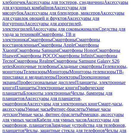
хлебопечек
Аксессуары для тостеров, сэндвичниц
Аксессуары
для кухонных комбайнов
Аксессуары для
мясорубок
Аксессуары для блендеров, миксеров
Аксессуары
для сушилок овощей и фруктов
Аксессуары для
йогуртниц
Аксессуары для аэрогрилей,
электрогрилей
Аксессуары для соковыжималок
Средства для
ухода за техникой
Смартфоны, ТВ и
электроника
Смартфоны
Смартфоны
Смартфоны
восстановленные
Смартфоны Apple
Смартфоны
Xiaomi
Смартфоны Samsung
Смартфоны Honor
Смартфоны
Huawei
Смартфоны POCO
Смартфоны Infinix
Смартфоны
Tecno
Смартфоны Realme
Смартфоны Samsung Galaxy S26
series
Кнопочные телефоны
Складные смартфоны
Телевизоры,
мониторы
Телевизоры
Мониторы
Мониторы-телевизоры
ТВ-
приставки и медиаплееры
Проекторы
Проекционные
экраны
Профессиональные дисплеи
Планшеты, электронные
книги
Планшеты
Электронные книги
Графические
планшеты
Блокноты электронные
Чехлы, бамперы для
планшетов
Аксессуары для планшетов,
смартфонов
Аксессуары для электронных книг
Смарт-часы,
аксессуары
Умные часы
Фитнес-браслеты
Умные часы
детские
Умные часы, фитнес-браслеты
Ремешки, аксессуары
для умных часов
Кабели для умных часов
Аксессуары для
смартфонов, планшетов
Зарядные устройства для телефонов,
планшетов
Чехлы, защитные стекла для телефонов
Чехлы для