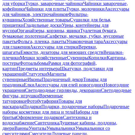
для уборки
Турки, заварочные чайники
Чайники заварочные,
кофейники
Чайники для плиты
Турки, молочники
Аксессуары
для чайников, электрочайников
Фильтры-
кувшины
Хозяйственные товары
Сушилки для белья,
прищепки
Гладильные доски
Урны, контейнеры для
мусора
Органайзеры, корзины, ящики
Туалетная бумага,
бумажные полотенца
Салфетки, мочалки, губки, мусорные
пакеты
Фольга, пленка, пакеты
Упаковочная тара
Аксессуары
для глажения
Аксессуары для стирки
Веревки,
шпагаты
Емкости, дозаторы для моющих средств
Вешалки-
плечики
Мешки хозяйственные
Сувениры
Копилки
Картины,
постеры
Фотоальбомы
Рамки для фотографий,
картин
Предметы интерьера
Шкатулки, подставки для
украшений
Статуэтки
Магниты
сувенирные
Иконы
Праздничный декор
Товары для
праздника
Елки
Аксессуары для елей новогодних
Новогодние
украшения
Светодиодные гирлянды, декорации
Светодиодные
фигуры, игрушки
Временные
татуировки
Фотобутафория
Товары для
маскарада
Подарки
Подарки, подарочные наборы
Подарочные
наборы косметики для лица и тела
Наборы для
бритья
Оформление подарков
Сантехника и
водоснабжение
Сантехника
Душевые кабины, поддоны,
двери
Ванны
Унитазы
Умывальники
Умывальники со
смесителями
Смесители
Душевые панели,