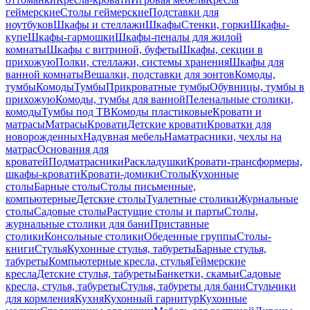
геймерские
Столы геймерские
Подставки для
ноутбуков
Шкафы и стеллажи
Шкафы
Стенки, горки
Шкафы-
купе
Шкафы-гармошки
Шкафы-пеналы для жилой
комнаты
Шкафы с витриной, буфеты
Шкафы, секции в
прихожую
Полки, стеллажи, системы хранения
Шкафы для
ванной комнаты
Вешалки, подставки для зонтов
Комоды,
тумбы
Комоды
Тумбы
Прикроватные тумбы
Обувницы, тумбы в
прихожую
Комоды, тумбы для ванной
Пеленальные столики,
комоды
Тумбы под ТВ
Комоды пластиковые
Кровати и
матрасы
Матрасы
Кровати
Детские кровати
Кроватки для
новорожденных
Надувная мебель
Наматрасники, чехлы на
матрас
Основания для
кроватей
Подматрасники
Раскладушки
Кровати-трансформеры,
шкафы-кровати
Кровати-домики
Столы
Кухонные
столы
Барные столы
Столы письменные,
компьютерные
Детские столы
Туалетные столики
Журнальные
столы
Садовые столы
Растущие столы и парты
Столы,
журнальные столики для бани
Приставные
столики
Консольные столики
Обеденные группы
Столы-
книги
Стулья
Кухонные стулья, табуреты
Барные стулья,
табуреты
Компьютерные кресла, стулья
Геймерские
кресла
Детские стулья, табуреты
Банкетки, скамьи
Садовые
кресла, стулья, табуреты
Стулья, табуреты для бани
Стульчики
для кормления
Кухня
Кухонный гарнитур
Кухонные