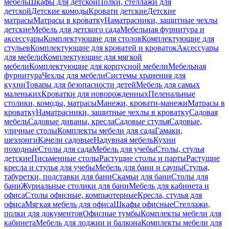
мебель
Шкафы для детской
Полки, стеллажи для
детской
Детские комоды
Кровати детские
Детские
матрасы
Матрасы в кроватку
Наматрасники, защитные чехлы
детские
Мебель для детского сада
Мебельная фурнитура и
аксессуары
Комплектующие для столов
Комплектующие для
стульев
Комплектующие для кроватей и кроваток
Аксессуары
для мебели
Комплектующие для мягкой
мебели
Комплектующие для корпусной мебели
Мебельная
фурнитура
Чехлы для мебели
Системы хранения для
кухни
Товары для безопасности детей
Мебель для самых
маленьких
Кроватки для новорожденных
Пеленальные
столики, комоды, матрасы
Манежи, кровати-манежи
Матрасы в
кроватку
Наматрасники, защитные чехлы в кроватку
Садовая
мебель
Садовые диваны, кресла
Садовые стулья
Садовые,
уличные столы
Комплекты мебели для сада
Гамаки,
шезлонги
Качели садовые
Надувная мебель
Кухни
походные
Столы для сада
Мебель для учебы
Столы, стулья
детские
Письменные столы
Растущие столы и парты
Растущие
кресла и стулья для учебы
Мебель для бани и сауны
Стулья,
табуретки, подставки для бани
Скамьи для бани
Столы для
бани
Журнальные столики для бани
Мебель для кабинета и
офиса
Столы офисные, компьютерные
Кресла, стулья для
офиса
Мягкая мебель для офиса
Шкафы офисные
Стеллажи,
полки для документов
Офисные тумбы
Комплекты мебели для
кабинета
Мебель для лоджии и балкона
Комплекты мебели для