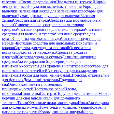
газетницы
Свечи, подсвечники
Предметы интерьера
Ширмы
декоративные
Посуда для выпечки, запекания
Формы для
выпечки, запекания
Посуда для запекания
Аксессуары для
выпечки
Бумага, фольга, рукава для выпечки
Бытовая
химия
Средства для стирки
Средства для посудомоечных
машин
Универсальные, специальные чистящие
средства
Чистящие средства для стекол и зеркал
Чистящие
средства для ванной и туалета
Чистящие средства для
кухни
Средства для мытья посуды
Чистящие средства для
мебели
Чистящие средства для напольных покрытий и
ковров
Средства для ухода за техникой
Освежители
воздуха
Средства от насекомых
Средства ухода за
одеждой
Средства ухода за обувью
Дезинфицирующие
средства
Аксессуары для бара
Сервировка для
напитков
Аксессуары для хранения напитков
Аксессуары для
приготовления коктейлей
Аксессуары для охлаждения
напитков
Наборы для бара, мини-бары
Штопоры, открывалки
для бутылок
Домашний текстиль
Подушки для
сна
Одеяла
Комплекты постельных
принадлежностей
Постельное белье
Пледы,
покрывала
Полотенца
Скатерти
Подушки декоративные
Маски,
беруши для сна
Наполнители для домашнего
текстиля
Ткани
Кухонные ножи, аксессуары
Ножи
Аксессуары
для кухонных ножей
Ножеточки и комплектующие
Ковры и
напольные покрытия
Ковры, циновки, шкуры
Ковры,