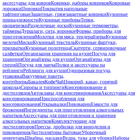
аксессуары для ковров
Коврики, наборы ковриков
Ковровые
дорожки
Циновки
Покрытия напольные
тафтинговые
Защитные, грязезащитные коврики
Кухонные
принадлежности
Кухонные приборы
Терки,
овощерезки
Разделочные доски
Кухонные термометры,
таймеры
Дуршлаги, сита, воронки
Формы, приборы для
приготовления
Молотки для мяса, тендерайзеры
Кухонные
мелочи
Миски
Кухонный текстиль
Кухонные фартуки,
прихватки
Кухонные полотенца
Скатерти, сервировочные
салфетки
Организация хранения на кухне
Посуда для
хранения
Органайзеры для кухни
Органайзеры для
специй
Посуда для ланча
Полки и аксессуары на
рейлинги
Рейлинги для кухни
Одноразовая посуда,
упаковка
Вакуумные пакеты,
контейнеры
Бакалея
Кофе
Чай
Цикорий, какао, горячий
шоколад
Сиропы и топпинги
Консервирование и
дистилляция
Автоклавы для консервирования
Аксессуары для
консервирования
Приспособления для
консервирования
Открывалки
Пивоварни
Емкости для
брожения
Ингредиенты для приготовления алкогольных
напитков
Аксессуары для приготовления и хранения
алкогольных напитков
Комплектующие для
дистилляторов
Прессы, дробилки для виноделия и
пивоварения
Дистилляторы бытовые
Уборочный
инвентарь
Швабры, насадки
Ведра, тазы для уборки
Наборы