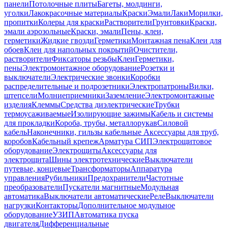
панели
Потолочные плиты
Багеты, молдинги,
уголки
Лакокрасочные материалы
Краски
Эмали
Лаки
Морилки,
пропитки
Колеры для краски
Растворители
Грунтовки
Краски,
эмали аэрозольные
Краски, эмали
Пены, клеи,
герметики
Жидкие гвозди
Герметики
Монтажная пена
Клеи для
обоев
Клеи для напольных покрытий
Очистители,
растворители
Фиксаторы резьбы
Клеи
Герметики,
пены
Электромонтажное оборудование
Розетки и
выключатели
Электрические звонки
Коробки
распределительные и подрозетники
Электропатроны
Вилки,
штепсели
Молниеприемники
Заземление
Электромонтажные
изделия
Клеммы
Средства диэлектрические
Трубки
термоусаживаемые
Изолирующие зажимы
Кабель и системы
для прокладки
Короба, трубы, металлорукав
Силовой
кабель
Наконечники, гильзы кабельные
Аксессуары для труб,
коробов
Кабельный крепеж
Арматура СИП
Электрощитовое
оборудование
Электрощиты
Аксессуары для
электрощита
Шины электротехнические
Выключатели
путевые, концевые
Трансформаторы
Аппаратура
управления
Рубильники
Предохранители
Частотные
преобразователи
Пускатели магнитные
Модульная
автоматика
Выключатели автоматические
Реле
Выключатели
нагрузки
Контакторы
Дополнительное модульное
оборудование
УЗИП
Автоматика пуска
двигателя
Дифференциальные