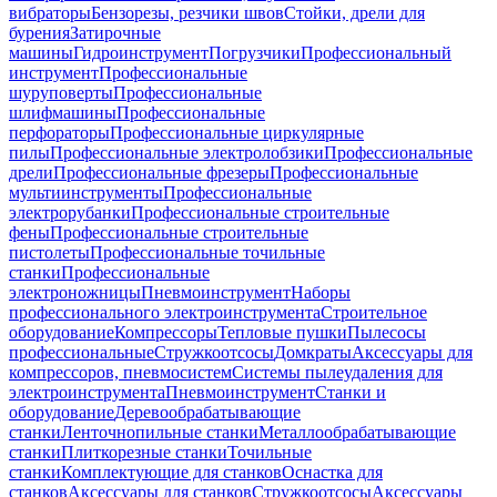
вибраторы
Бензорезы, резчики швов
Стойки, дрели для
бурения
Затирочные
машины
Гидроинструмент
Погрузчики
Профессиональный
инструмент
Профессиональные
шуруповерты
Профессиональные
шлифмашины
Профессиональные
перфораторы
Профессиональные циркулярные
пилы
Профессиональные электролобзики
Профессиональные
дрели
Профессиональные фрезеры
Профессиональные
мультиинструменты
Профессиональные
электрорубанки
Профессиональные строительные
фены
Профессиональные строительные
пистолеты
Профессиональные точильные
станки
Профессиональные
электроножницы
Пневмоинструмент
Наборы
профессионального электроинструмента
Строительное
оборудование
Компрессоры
Тепловые пушки
Пылесосы
профессиональные
Стружкоотсосы
Домкраты
Аксессуары для
компрессоров, пневмосистем
Системы пылеудаления для
электроинструмента
Пневмоинструмент
Станки и
оборудование
Деревообрабатывающие
станки
Ленточнопильные станки
Металлообрабатывающие
станки
Плиткорезные станки
Точильные
станки
Комплектующие для станков
Оснастка для
станков
Аксессуары для станков
Стружкоотсосы
Аксессуары