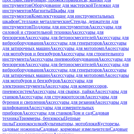
инструментов
Оборудование для мастерской
Тележки для
инструментов
Магниты
Шкафы для
инструментов
Комплектующие для инструментальных
шкафов
Стеллажи металлические
Стенды, держатели для
инструментов
Поддоны для инструментов
Аксессуары для
силовой и строительной техники
Аксессуары для
бензорезов
Аксессуары для бетоносмесителей
Аксессуары для
виброоборудования
Аксессуары для генераторов
Аксессуары
для затирочных машин
Аксессуары для мотопомп
Аксессуары
для мотобуров и бензобуров
Аксессуары для строительного
инструмента
Аксессуары пневмооборудования
Аксессуары для
бензорезов
Аксессуары для бетоносмесителей
Аксессуары для
виброоборудования
Аксессуары для генераторов
Аксессуары
для затирочных машин
Аксессуары для мотопомп
Аксессуары
для мотобуров и бензобуров
Аксессуары для
электроинструмента
Аксессуары для компрессоров,
пневмосистем
Аксессуары для сварки, пайки
Аксессуары для
станков
Аксессуары для стружкоотсосов
Аксессуары для
бурения и сверления
Аксессуары для резания
Аксессуары для
шлифования
Аксессуары для измерительных
приборов
Аксессуары для станков
Дом и сад
Садовая
техника
Триммеры, бензокосы
Цепные
пилы
Газонокосилки
Культиваторы, мотоблоки
Кусторезы,
садовые ножницы
Садовые, кормовые измельчители
Садовые