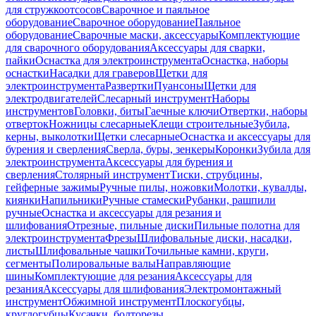
для стружкоотсосов
Сварочное и паяльное
оборудование
Сварочное оборудование
Паяльное
оборудование
Сварочные маски, аксессуары
Комплектующие
для сварочного оборудования
Аксессуары для сварки,
пайки
Оснастка для электроинструмента
Оснастка, наборы
оснастки
Насадки для граверов
Щетки для
электроинструмента
Развертки
Пуансоны
Щетки для
электродвигателей
Слесарный инструмент
Наборы
инструментов
Головки, биты
Гаечные ключи
Отвертки, наборы
отверток
Ножницы слесарные
Клещи строительные
Зубила,
керны, выколотки
Щетки слесарные
Оснастка и аксессуары для
бурения и сверления
Сверла, буры, зенкеры
Коронки
Зубила для
электроинструмента
Аксессуары для бурения и
сверления
Столярный инструмент
Тиски, струбцины,
гейферные зажимы
Ручные пилы, ножовки
Молотки, кувалды,
киянки
Напильники
Ручные стамески
Рубанки, рашпили
ручные
Оснастка и аксессуары для резания и
шлифования
Отрезные, пильные диски
Пильные полотна для
электроинструмента
Фрезы
Шлифовальные диски, насадки,
листы
Шлифовальные чашки
Точильные камни, круги,
сегменты
Полировальные валы
Направляющие
шины
Комплектующие для резания
Аксессуары для
резания
Аксессуары для шлифования
Электромонтажный
инструмент
Обжимной инструмент
Плоскогубцы,
круглогубцы
Кусачки, болторезы,