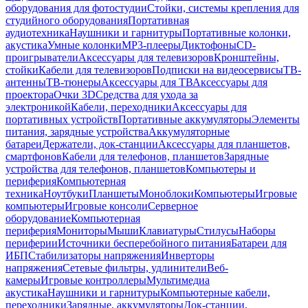
оборудования для фотостудии
Стойки, системы крепления для
студийного оборудования
Портативная
аудиотехника
Наушники и гарнитуры
Портативные колонки,
акустика
Умные колонки
MP3-плееры
Диктофоны
CD-
проигрыватели
Аксессуары для телевизоров
Кронштейны,
стойки
Кабели для телевизоров
Подписки на видеосервисы
ТВ-
антенны
ТВ-тюнеры
Аксессуары для ТВ
Аксессуары для
проектора
Очки 3D
Средства для ухода за
электроникой
Кабели, переходники
Аксессуары для
портативных устройств
Портативные аккумуляторы
Элементы
питания, зарядные устройства
Аккумуляторные
батареи
Держатели, док-станции
Аксессуары для планшетов,
смартфонов
Кабели для телефонов, планшетов
Зарядные
устройства для телефонов, планшетов
Компьютеры и
периферия
Компьютерная
техника
Ноутбуки
Планшеты
Моноблоки
Компьютеры
Игровые
компьютеры
Игровые консоли
Серверное
оборудование
Компьютерная
периферия
Мониторы
Мыши
Клавиатуры
Стилусы
Наборы
периферии
Источники бесперебойного питания
Батареи для
ИБП
Стабилизаторы напряжения
Инверторы
напряжения
Сетевые фильтры, удлинители
Веб-
камеры
Игровые контроллеры
Мультимедиа
акустика
Наушники и гарнитуры
Компьютерные кабели,
переходники
Зарядные, аккумуляторы
Док-станции,