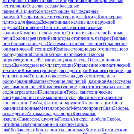
материалы
Шифер
Профнастил
Рулонная кровля
Кровельная
вентиляция
Отделка фасада
Фасадные
панели
Сайдинг
Комплектующие для фасадных
панелей
Декоративные штукатурки для фасада
Клинкерная
плитка для фасада
Декоративный камень для наружной
отделки
Отопление
Отопительные котлы
Газовые
колонки
Камины, печи-камины
Отопительные печи
Банные
печи
Водонагреватели
Радиаторы отопления, батареи
Теплый
пол
Теплые плинтусы
Системы антиобледенения
Управление
климатической техникой
Комплектующие для отопительного
оборудования
Стабилизаторы напряжения
Насосы
циркуляционные
Регулирующая арматура
Отвод и подвод
воды
Дымоходы и комплектующие
Управление климатической
техникой
Комплектующие для радиаторов
Комплектующие для
теплого пола
Топливо и аксессуары для отопительного
оборудования
Комплектующие для печей, каминов
Аксессуары
для каминов, печей
Комплектующие для отопительных котлов,
водонагревателей
Канализация
Тросы сантехнические,
вантузы
Прочистные машины
Трубы, фитинги внутренней
канализации
Трубы, фитинги наружной канализации
Люки
канализационные
Металлопрокат
Металлопрокат
Сваи
Заборы,
ограждения
Автоматика для ворот
Крепежные
изделия
Саморезы, шурупы
Гвозди
Анкеры, дюбели
Скобы,
штифты
Перфорированный крепеж
Гайки,
шайбы
Заклепки
Болты, винты, шпильки
Хомуты
Химические