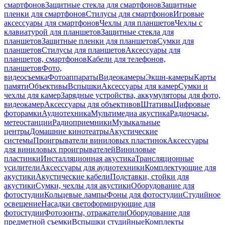
смартфонов
Защитные стекла для смартфонов
Защитные
пленки для смартфонов
Стилусы для смартфонов
Игровые
аксессуары для смартфонов
Чехлы для планшетов
Чехлы с
клавиатурой для планшетов
Защитные стекла для
планшетов
Защитные пленки для планшетов
Сумки для
планшетов
Стилусы для планшетов
Аксессуары для
планшетов, смартфонов
Кабели для телефонов,
планшетов
Фото,
видеосъемка
Фотоаппараты
Видеокамеры
Экшн-камеры
Карты
памяти
Объективы
Вспышки
Аксессуары для камер
Сумки и
чехлы для камер
Зарядные устройства, аккумуляторы для фото,
видеокамер
Аксессуары для объективов
Штативы
Цифровые
фоторамки
Аудиотехника
Мультимедиа акустика
Радиочасы,
метеостанции
Радиоприемники
Музыкальные
центры
Домашние кинотеатры
Акустические
системы
Проигрыватели виниловых пластинок
Аксессуары
для виниловых проигрывателей
Виниловые
пластинки
Инсталляционная акустика
Трансляционные
усилители
Аксессуары для аудиотехники
Комплектующие для
акустики
Акустические кабели
Подставки, стойки для
акустики
Сумки, чехлы для акустики
Оборудование для
фотостудии
Кольцевые лампы
Фоны для фотостудии
Студийное
освещение
Насадки светоформирующие для
фотостудии
Фотозонты, отражатели
Оборудование для
предметной съемки
Вспышки студийные
Комплекты