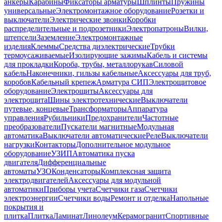
анкеры
Карабины
Фиксаторы арматуры
Шплинты
Пружины
универсальные
Электромонтажное оборудование
Розетки и
выключатели
Электрические звонки
Коробки
распределительные и подрозетники
Электропатроны
Вилки,
штепсели
Заземление
Электромонтажные
изделия
Клеммы
Средства диэлектрические
Трубки
термоусаживаемые
Изолирующие зажимы
Кабель и системы
для прокладки
Короба, трубы, металлорукав
Силовой
кабель
Наконечники, гильзы кабельные
Аксессуары для труб,
коробов
Кабельный крепеж
Арматура СИП
Электрощитовое
оборудование
Электрощиты
Аксессуары для
электрощита
Шины электротехнические
Выключатели
путевые, концевые
Трансформаторы
Аппаратура
управления
Рубильники
Предохранители
Частотные
преобразователи
Пускатели магнитные
Модульная
автоматика
Выключатели автоматические
Реле
Выключатели
нагрузки
Контакторы
Дополнительное модульное
оборудование
УЗИП
Автоматика пуска
двигателя
Дифференциальные
автоматы
УЗО
Конденсаторы
Комплексная защита
электродвигателей
Аксессуары для модульной
автоматики
Приборы учета
Счетчики газа
Счетчики
электроэнергии
Счетчики воды
Ремонт и отделка
Напольные
покрытия и
плитка
Плитка
Ламинат
Линолеум
Керамогранит
Спортивные