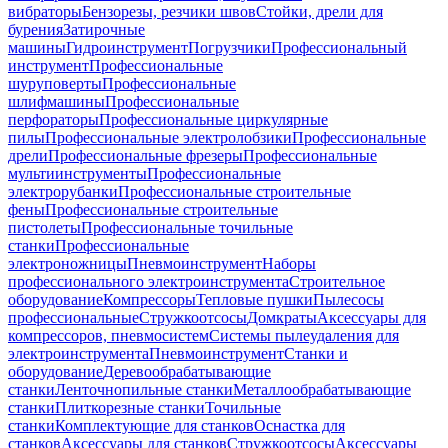
вибраторы
Бензорезы, резчики швов
Стойки, дрели для
бурения
Затирочные
машины
Гидроинструмент
Погрузчики
Профессиональный
инструмент
Профессиональные
шуруповерты
Профессиональные
шлифмашины
Профессиональные
перфораторы
Профессиональные циркулярные
пилы
Профессиональные электролобзики
Профессиональные
дрели
Профессиональные фрезеры
Профессиональные
мультиинструменты
Профессиональные
электрорубанки
Профессиональные строительные
фены
Профессиональные строительные
пистолеты
Профессиональные точильные
станки
Профессиональные
электроножницы
Пневмоинструмент
Наборы
профессионального электроинструмента
Строительное
оборудование
Компрессоры
Тепловые пушки
Пылесосы
профессиональные
Стружкоотсосы
Домкраты
Аксессуары для
компрессоров, пневмосистем
Системы пылеудаления для
электроинструмента
Пневмоинструмент
Станки и
оборудование
Деревообрабатывающие
станки
Ленточнопильные станки
Металлообрабатывающие
станки
Плиткорезные станки
Точильные
станки
Комплектующие для станков
Оснастка для
станков
Аксессуары для станков
Стружкоотсосы
Аксессуары