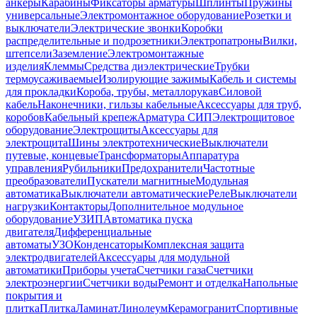
анкеры
Карабины
Фиксаторы арматуры
Шплинты
Пружины
универсальные
Электромонтажное оборудование
Розетки и
выключатели
Электрические звонки
Коробки
распределительные и подрозетники
Электропатроны
Вилки,
штепсели
Заземление
Электромонтажные
изделия
Клеммы
Средства диэлектрические
Трубки
термоусаживаемые
Изолирующие зажимы
Кабель и системы
для прокладки
Короба, трубы, металлорукав
Силовой
кабель
Наконечники, гильзы кабельные
Аксессуары для труб,
коробов
Кабельный крепеж
Арматура СИП
Электрощитовое
оборудование
Электрощиты
Аксессуары для
электрощита
Шины электротехнические
Выключатели
путевые, концевые
Трансформаторы
Аппаратура
управления
Рубильники
Предохранители
Частотные
преобразователи
Пускатели магнитные
Модульная
автоматика
Выключатели автоматические
Реле
Выключатели
нагрузки
Контакторы
Дополнительное модульное
оборудование
УЗИП
Автоматика пуска
двигателя
Дифференциальные
автоматы
УЗО
Конденсаторы
Комплексная защита
электродвигателей
Аксессуары для модульной
автоматики
Приборы учета
Счетчики газа
Счетчики
электроэнергии
Счетчики воды
Ремонт и отделка
Напольные
покрытия и
плитка
Плитка
Ламинат
Линолеум
Керамогранит
Спортивные