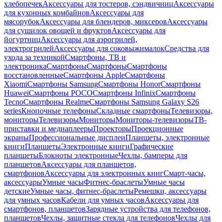
хлебопечек
Аксессуары для тостеров, сэндвичниц
Аксессуары
для кухонных комбайнов
Аксессуары для
мясорубок
Аксессуары для блендеров, миксеров
Аксессуары
для сушилок овощей и фруктов
Аксессуары для
йогуртниц
Аксессуары для аэрогрилей,
электрогрилей
Аксессуары для соковыжималок
Средства для
ухода за техникой
Смартфоны, ТВ и
электроника
Смартфоны
Смартфоны
Смартфоны
восстановленные
Смартфоны Apple
Смартфоны
Xiaomi
Смартфоны Samsung
Смартфоны Honor
Смартфоны
Huawei
Смартфоны POCO
Смартфоны Infinix
Смартфоны
Tecno
Смартфоны Realme
Смартфоны Samsung Galaxy S26
series
Кнопочные телефоны
Складные смартфоны
Телевизоры,
мониторы
Телевизоры
Мониторы
Мониторы-телевизоры
ТВ-
приставки и медиаплееры
Проекторы
Проекционные
экраны
Профессиональные дисплеи
Планшеты, электронные
книги
Планшеты
Электронные книги
Графические
планшеты
Блокноты электронные
Чехлы, бамперы для
планшетов
Аксессуары для планшетов,
смартфонов
Аксессуары для электронных книг
Смарт-часы,
аксессуары
Умные часы
Фитнес-браслеты
Умные часы
детские
Умные часы, фитнес-браслеты
Ремешки, аксессуары
для умных часов
Кабели для умных часов
Аксессуары для
смартфонов, планшетов
Зарядные устройства для телефонов,
планшетов
Чехлы, защитные стекла для телефонов
Чехлы для