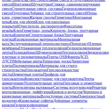
смеси
Шпатлевки
Штукатурки
Стяжки, самонивелирующие
смеси
Строительные смеси, составы
Гидроизоляционные
смеси
Грунтовки
Добавки для строительных смесей
Пены,
клеи, герметики
Жидкие гвозди
Герметики
Монтажная
пена
Клеи для обоев
Клеи для напольных
покрытий
Очистители, растворители
Фиксаторы
резьбы
Клеи
Герметики, пены
Кирпичи, блоки, тротуарная
плитка
Кирпичи
Строительные блоки
Тротуарная
плитка
Изоляционные материалы
Минеральная
вата
Экструдированный пенополистирол
Пенопласт
Пленки,
мембраны
Отражающая теплоизоляция
Гидроизоляционные
ленты
Поликарбонат
Шумоизоляция
Теплоизоляция
Звукоизоляц
плитные и пиломатериалы
Плиты OSB
Фанера
ДСП,
ЛДСП
Мебельные щиты
Террасные доски
Древесные
плиты
Пиломатериалы
Материалы для сухого
строительства
Гипсокартон
Гипсоволокнистые
листы
Цементные плиты
Профили для
гипсокартона
Комплектующие для гипсокартона
Ленты
армирующие
Уплотнительные ленты
Гипсовые и цементные
плиты
Вентиляторы вытяжные
Системы воздуховодов
Решетки
вентиляционные, диффузоры
Кровля и водосток
Черепица и
кровельные материалы
Водосточные системы
Поверхностный
водоотвод
Кровельные софиты
Доборные элементы
кровли
Гидроизоляционные