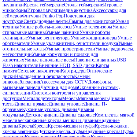
наушники
Кресла геймерские
Столы геймерские
Игровые
микрофоны
Игровая мультимедиа акустика
Аксессуары для
геймеров
Фигурки Funko Pop
Подставки для
ноутбуков
Светодиодные ленты
Лампы для мониторов
Умная
техника
Умные роботы-пылесосы
Умные телевизоры
Умные
стиральные машины
Умные чайники
Умные роботы
кулинарные
Умные вентиляторы
Умные кондиционеры
Умные
обогреватели
Умные увлажнители, очистители воздуха
Умные
отопительные котлы
Умные проветриватели
Умные радиочасы,
метеостанции
Умные кормушки и поилки для
животных
Умные напольные весы
Накопители данных
USB
Flash накопители
Внешние HDD, SSD диски
Карты
памяти
Сетевые накопители
Картридеры
Оптические
диски
Наблюдение и безопасность
Камеры
видеонаблюдения
Аксессуары для CCTV
Домофоны,
вызывные панели
Датчики для дома
Охранные системы,
сигнализации
Системы контроля и управления
доступом
Металлодетекторы
Мебель
Мягкая мебель
Диваны,
тахты
Диваны прямые
Диваны угловые
Диваны П-
образные
Кухонные уголки, диваны
Диваны
модульные
Детские диваны
Диваны садовые
Комплекты мягкой
мебели
Бескаркасные кресла-мешки и диваны
Надувные
диваны
Кресла
Кресла
Кресла-мешки и пуфы
Кресла-качалки,
кресла-маятники
Детские кресла, пуфы
Надувные кресла
Пуфы,
оттоманки
Кресла-кровати
Игровая мебель
Кресла