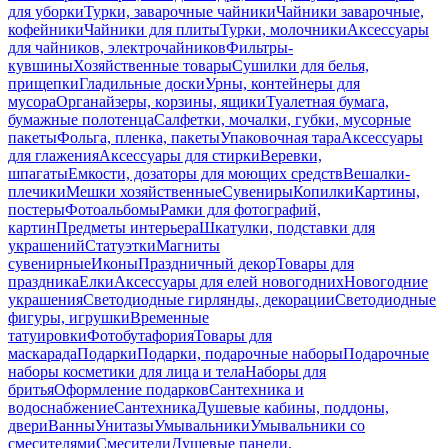
для уборки
Турки, заварочные чайники
Чайники заварочные,
кофейники
Чайники для плиты
Турки, молочники
Аксессуары
для чайников, электрочайников
Фильтры-
кувшины
Хозяйственные товары
Сушилки для белья,
прищепки
Гладильные доски
Урны, контейнеры для
мусора
Органайзеры, корзины, ящики
Туалетная бумага,
бумажные полотенца
Салфетки, мочалки, губки, мусорные
пакеты
Фольга, пленка, пакеты
Упаковочная тара
Аксессуары
для глажения
Аксессуары для стирки
Веревки,
шпагаты
Емкости, дозаторы для моющих средств
Вешалки-
плечики
Мешки хозяйственные
Сувениры
Копилки
Картины,
постеры
Фотоальбомы
Рамки для фотографий,
картин
Предметы интерьера
Шкатулки, подставки для
украшений
Статуэтки
Магниты
сувенирные
Иконы
Праздничный декор
Товары для
праздника
Елки
Аксессуары для елей новогодних
Новогодние
украшения
Светодиодные гирлянды, декорации
Светодиодные
фигуры, игрушки
Временные
татуировки
Фотобутафория
Товары для
маскарада
Подарки
Подарки, подарочные наборы
Подарочные
наборы косметики для лица и тела
Наборы для
бритья
Оформление подарков
Сантехника и
водоснабжение
Сантехника
Душевые кабины, поддоны,
двери
Ванны
Унитазы
Умывальники
Умывальники со
смесителями
Смесители
Душевые панели,