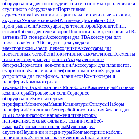
оборудования для фотостудии
Стойки, системы крепления для
студийного оборудования
Портативная
аудиотехника
Наушники и гарнитуры
Портативные колонки,
акустика
Умные колонки
MP3-плееры
Диктофоны
CD-
проигрыватели
Аксессуары для телевизоров
Кронштейны,
стойки
Кабели для телевизоров
Подписки на видеосервисы
ТВ-
антенны
ТВ-тюнеры
Аксессуары для ТВ
Аксессуары для
проектора
Очки 3D
Средства для ухода за
электроникой
Кабели, переходники
Аксессуары для
портативных устройств
Портативные аккумуляторы
Элементы
питания, зарядные устройства
Аккумуляторные
батареи
Держатели, док-станции
Аксессуары для планшетов,
смартфонов
Кабели для телефонов, планшетов
Зарядные
устройства для телефонов, планшетов
Компьютеры и
периферия
Компьютерная
техника
Ноутбуки
Планшеты
Моноблоки
Компьютеры
Игровые
компьютеры
Игровые консоли
Серверное
оборудование
Компьютерная
периферия
Мониторы
Мыши
Клавиатуры
Стилусы
Наборы
периферии
Источники бесперебойного питания
Батареи для
ИБП
Стабилизаторы напряжения
Инверторы
напряжения
Сетевые фильтры, удлинители
Веб-
камеры
Игровые контроллеры
Мультимедиа
акустика
Наушники и гарнитуры
Компьютерные кабели,
переходники
Зарядные, аккумуляторы
Док-станции,