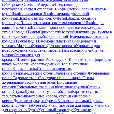
геймерские
Столы геймерские
Подставки для
ноутбуков
Шкафы и стеллажи
Шкафы
Стенки, горки
Шкафы-
купе
Шкафы-гармошки
Шкафы-пеналы для жилой
комнаты
Шкафы с витриной, буфеты
Шкафы, секции в
прихожую
Полки, стеллажи, системы хранения
Шкафы для
ванной комнаты
Вешалки, подставки для зонтов
Комоды,
тумбы
Комоды
Тумбы
Прикроватные тумбы
Обувницы, тумбы в
прихожую
Комоды, тумбы для ванной
Пеленальные столики,
комоды
Тумбы под ТВ
Комоды пластиковые
Кровати и
матрасы
Матрасы
Кровати
Детские кровати
Кроватки для
новорожденных
Надувная мебель
Наматрасники, чехлы на
матрас
Основания для
кроватей
Подматрасники
Раскладушки
Кровати-трансформеры,
шкафы-кровати
Кровати-домики
Столы
Кухонные
столы
Барные столы
Столы письменные,
компьютерные
Детские столы
Туалетные столики
Журнальные
столы
Садовые столы
Растущие столы и парты
Столы,
журнальные столики для бани
Приставные
столики
Консольные столики
Обеденные группы
Столы-
книги
Стулья
Кухонные стулья, табуреты
Барные стулья,
табуреты
Компьютерные кресла, стулья
Геймерские
кресла
Детские стулья, табуреты
Банкетки, скамьи
Садовые
кресла, стулья, табуреты
Стулья, табуреты для бани
Стульчики
для кормления
Кухня
Кухонный гарнитур
Кухонные