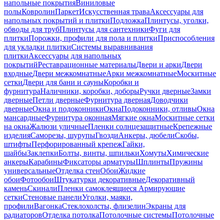
напольные покрытия
Виниловые
полы
Ковролин
Паркет
Искусственная трава
Аксессуары для
напольных покрытий и плитки
Подложка
Плинтусы, уголки,
обводы для труб
Плинтусы для сантехники
Фуги для
плитки
Порожки, профили для пола и плитки
Приспособления
для укладки плитки
Системы выравнивания
плитки
Аксессуары для напольных
покрытий
Реставрационные материалы
Двери и арки
Двери
входные
Двери межкомнатные
Арки межкомнатные
Москитные
сетки
Двери для бани и сауны
Коробки и
фурнитура
Наличники, коробки, доборы
Ручки дверные
Замки
дверные
Петли дверные
Фурнитура дверная
Доводчики
дверные
Окна и подоконники
Окна
Подоконники, отливы
Окна
мансардные
Фурнитура оконная
Мягкие окна
Москитные сетки
на окна
Жалюзи уличные
Пленки солнцезащитные
Крепежные
изделия
Саморезы, шурупы
Гвозди
Анкеры, дюбели
Скобы,
штифты
Перфорированный крепеж
Гайки,
шайбы
Заклепки
Болты, винты, шпильки
Хомуты
Химические
анкеры
Карабины
Фиксаторы арматуры
Шплинты
Пружины
универсальные
Отделка стен
Обои
Жидкие
обои
Фотообои
Штукатурки декоративные
Декоративный
камень
Скинали
Пленки самоклеящиеся
Армирующие
сетки
Стеновые панели
Уголки, маяки,
профили
Вагонка
Стеклохолсты, флизелин
Экраны для
радиаторов
Отделка потолка
Потолочные системы
Потолочные