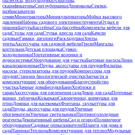
пылесосы, воздуходувки
Аэраторы,
скарификаторы
Снегоуборщики
Дровоколы
Сеялки,
разбрасыватели
семян
Минитракторы
Миникультиваторы
Мойки высокого
давления
Наборы садового электроинструмента
Отдых и
пикник
Батуты
Бассейны
Спа-бассейны
Комплекты мебели для
сада
Столы для сада
Стулья, кресла для сада
Качели
садовые
Гамаки, шезлонги
Раскладушки
Зонты,
тенты
Аксессуары для садовой мебели
Грили
Мангалы,
коптильни
Детская площадка
Сумки-
холодильники
Портативные колонки и
аудиосистемы
Оборудование для участка
Бытовые насосы
Люки
канализационные
Пруды, аксессуары для прудов
Фильтры,
насосы, стерилизаторы для прудов
Компрессоры для
прудов
Станции биологической очистки
Запчасти и
комплектующие для оборудования
Благоустройство
участка
Дачные дома
Беседки
Бани
Хозблоки и
сараи
Аксессуары для озеленения сада
Декор для сада
Почтовые
ящики, таблички
Козырьки
Скворечники, кормушки для
птиц
Домики для насекомых
Фонтаны, скульптуры для
сада
Пруды, аксессуары для прудов
Уличные
обогреватели
Уличные светильники
Противогололедные
реагенты
Декоративный щебень
Сад и огород
Поливочное
оборудование
Садовые опрыскиватели
Шланги для дома и
сада
Парники
Теплицы
Комплектующие для теплиц
Модульные