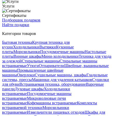
Услуги
Сертификаты
Подборщик подарков
Найти подарки
Категории товаров
Бытовая техника
Крупная техника для
кухни
Холодильники
Вытяжки
Кухонные
плиты
Морозильники
Посудомоечные машины
Настольные
плиты
Винные шкафы
Мини-холодильники
Техника для ухода
за одеждой
Стиральные машины
Стиральные машины
встраиваемые
Утюги
Отпариватели
Швейные, вышивальные
машины
Промышленные швейные
машины
Оверлоки
Сушильные машины, шкафы
Гладильные
системы, прессы
Машинки для удаления катышков
Сушилки
для обуви
Встраиваемая техника, оборудование
Варочные
панели
Духовые шкафы
Холодильники
встраиваемые
Посудомоечные машины
встраиваемые
Микроволновые печи
встраиваемые
Кофемашины встраиваемые
Комплекты
встраиваемой техники
Морозильники
встраиваемые
Измельчители пищевых отходов
Шкафы для