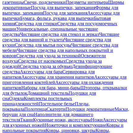
газетницы
Свечи, подсвечники
Предметы интерьера
Ширмы
декоративные
Посуда для выпечки, запекания
Формы для
выпечки, запекания
Посуда для запекания
Аксессуары для
выпечки
Бумага, фольга, рукава для выпечки
Бытовая
химия
Средства для стирки
Средства для посудомоечных
машин
Универсальные, специальные чистящие
средства
Чистящие средства для стекол и зеркал
Чистящие
средства для ванной и туалета
Чистящие средства для
кухни
Средства для мытья посуды
Чистящие средства для
мебели
Чистящие средства для напольных покрытий и
ковров
Средства для ухода за техникой
Освежители
воздуха
Средства от насекомых
Средства ухода за
одеждой
Средства ухода за обувью
Дезинфицирующие
средства
Аксессуары для бара
Сервировка для
напитков
Аксессуары для хранения напитков
Аксессуары для
приготовления коктейлей
Аксессуары для охлаждения
напитков
Наборы для бара, мини-бары
Штопоры, открывалки
для бутылок
Домашний текстиль
Подушки для
сна
Одеяла
Комплекты постельных
принадлежностей
Постельное белье
Пледы,
покрывала
Полотенца
Скатерти
Подушки декоративные
Маски,
беруши для сна
Наполнители для домашнего
текстиля
Ткани
Кухонные ножи, аксессуары
Ножи
Аксессуары
для кухонных ножей
Ножеточки и комплектующие
Ковры и
напольные покрытия
Ковры, циновки, шкуры
Ковры,