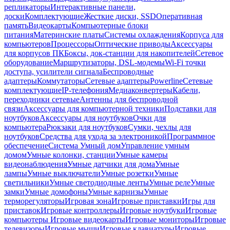
репликаторы
Интерактивные панели,
доски
Комплектующие
Жесткие диски, SSD
Оперативная
память
Видеокарты
Компьютерные блоки
питания
Материнские платы
Системы охлаждения
Корпуса для
компьютеров
Процессоры
Оптические приводы
Аксессуары
для корпусов ПК
Боксы, док-станции для накопителей
Сетевое
оборудование
Маршрутизаторы, DSL-модемы
Wi-Fi точки
доступа, усилители сигнала
Беспроводные
адаптеры
Коммутаторы
Сетевые адаптеры
Powerline
Сетевые
комплектующие
IP-телефония
Медиаконвертеры
Кабели,
переходники сетевые
Антенны для беспроводной
связи
Аксессуары для компьютерной техники
Подставки для
ноутбуков
Аксессуары для ноутбуков
Очки для
компьютера
Рюкзаки для ноутбуков
Сумки, чехлы для
ноутбуков
Средства для ухода за электроникой
Программное
обеспечение
Система Умный дом
Управление умным
домом
Умные колонки, станции
Умные камеры
видеонаблюдения
Умные датчики для дома
Умные
лампы
Умные выключатели
Умные розетки
Умные
светильники
Умные светодиодные ленты
Умные реле
Умные
замки
Умные домофоны
Умные карнизы
Умные
терморегуляторы
Игровая зона
Игровые приставки
Игры для
приставок
Игровые контроллеры
Игровые ноутбуки
Игровые
компьютеры
Игровые видеокарты
Игровые мониторы
Игровые
телевизоры
Игровые мыши
Игровые клавиатуры
Игровые