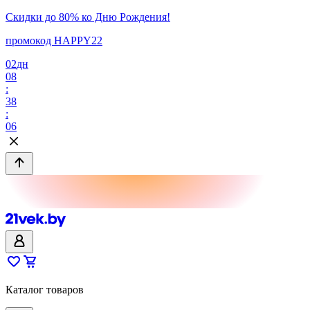
Скидки до 80% ко Дню Рождения!
промокод HAPPY22
02
дн
08
:
38
:
06
Каталог товаров