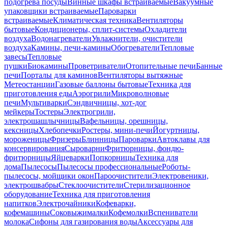
подогрева посуды
Винные шкафы встраиваемые
Вакуумные
упаковщики встраиваемые
Пароварки
встраиваемые
Климатическая техника
Вентиляторы
бытовые
Кондиционеры, сплит-системы
Охладители
воздуха
Водонагреватели
Увлажнители, очистители
воздуха
Камины, печи-камины
Обогреватели
Тепловые
завесы
Тепловые
пушки
Биокамины
Проветриватели
Отопительные печи
Банные
печи
Порталы для каминов
Вентиляторы вытяжные
Метеостанции
Газовые баллоны бытовые
Техника для
приготовления еды
Аэрогрили
Микроволновые
печи
Мультиварки
Сэндвичницы, хот-дог
мейкеры
Тостеры
Электрогрили,
электрошашлычницы
Вафельницы, орешницы,
кексницы
Хлебопечки
Ростеры, мини-печи
Йогуртницы,
мороженицы
Фризеры
Блинницы
Пароварки
Автоклавы для
консервирования
Сыроварни
Фритюрницы, фондю-
фритюрницы
Яйцеварки
Попкорницы
Техника для
дома
Пылесосы
Пылесосы профессиональные
Роботы-
пылесосы, мойщики окон
Пароочистители
Электровеники,
электрошвабры
Стеклоочистители
Стерилизационное
оборудование
Техника для приготовления
напитков
Электрочайники
Кофеварки,
кофемашины
Соковыжималки
Кофемолки
Вспениватели
молока
Сифоны для газирования воды
Аксессуары для