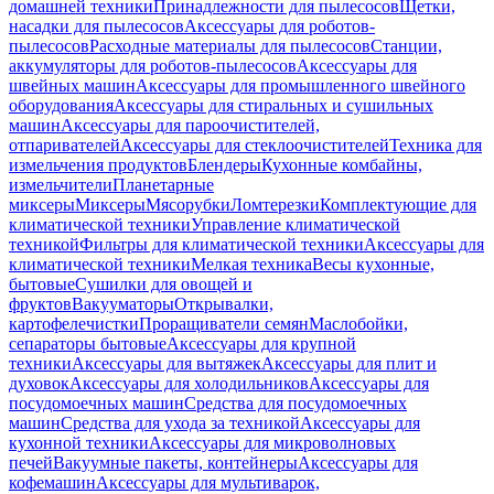
домашней техники
Принадлежности для пылесосов
Щетки,
насадки для пылесосов
Аксессуары для роботов-
пылесосов
Расходные материалы для пылесосов
Станции,
аккумуляторы для роботов-пылесосов
Аксессуары для
швейных машин
Аксессуары для промышленного швейного
оборудования
Аксессуары для стиральных и сушильных
машин
Аксессуары для пароочистителей,
отпаривателей
Аксессуары для стеклоочистителей
Техника для
измельчения продуктов
Блендеры
Кухонные комбайны,
измельчители
Планетарные
миксеры
Миксеры
Мясорубки
Ломтерезки
Комплектующие для
климатической техники
Управление климатической
техникой
Фильтры для климатической техники
Аксессуары для
климатической техники
Мелкая техника
Весы кухонные,
бытовые
Сушилки для овощей и
фруктов
Вакууматоры
Открывалки,
картофелечистки
Проращиватели семян
Маслобойки,
сепараторы бытовые
Аксессуары для крупной
техники
Аксессуары для вытяжек
Аксессуары для плит и
духовок
Аксессуары для холодильников
Аксессуары для
посудомоечных машин
Средства для посудомоечных
машин
Средства для ухода за техникой
Аксессуары для
кухонной техники
Аксессуары для микроволновых
печей
Вакуумные пакеты, контейнеры
Аксессуары для
кофемашин
Аксессуары для мультиварок,