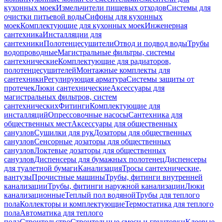
кухонных моек
Измельчители пищевых отходов
Системы для
очистки питьевой воды
Сифоны для кухонных
моек
Комплектующие для кухонных моек
Инженерная
сантехника
Инсталляции для
сантехники
Полотенцесушители
Отвод и подвод воды
Трубы
водопроводные
Магистральные фильтры, системы
сантехнические
Комплектующие для радиаторов,
полотенцесушителей
Монтажные комплекты для
сантехники
Регулирующая арматура
Системы защиты от
протечек
Люки сантехнические
Аксессуары для
магистральных фильтров, систем
сантехнических
Фитинги
Комплектующие для
инсталляций
Опрессовочные насосы
Сантехника для
общественных мест
Аксессуары для общественных
санузлов
Сушилки для рук
Дозаторы для общественных
санузлов
Сенсорные дозаторы для общественных
санузлов
Локтевые дозаторы для общественных
санузлов
Диспенсеры для бумажных полотенец
Диспенсеры
для туалетной бумаги
Канализация
Тросы сантехнические,
вантузы
Прочистные машины
Трубы, фитинги внутренней
канализации
Трубы, фитинги наружной канализации
Люки
канализационные
Теплый пол водяной
Трубы для теплого
пола
Коллекторы и комплектующие
Термостатика для теплого
пола
Автоматика для теплого
пола
Строительство
Строительные смеси и грунтовки
Клеевые