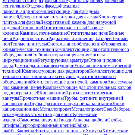
материалы
Шифер
Профнастил
Рулонная кровля
Кровельная
вентиляция
Отделка фасада
Фасадные
панели
Сайдинг
Комплектующие для фасадных
панелей
Декоративные штукатурки для фасада
Клинкерная
плитка для фасада
Декоративный камень для наружной
отделки
Отопление
Отопительные котлы
Газовые
колонки
Камины, печи-камины
Отопительные печи
Банные
печи
Водонагреватели
Радиаторы отопления, батареи
Теплый
пол
Теплые плинтусы
Системы антиобледенения
Управление
климатической техникой
Комплектующие для отопительного
оборудования
Стабилизаторы напряжения
Насосы
циркуляционные
Регулирующая арматура
Отвод и подвод
воды
Дымоходы и комплектующие
Управление климатической
техникой
Комплектующие для радиаторов
Комплектующие для
теплого пола
Топливо и аксессуары для отопительного
оборудования
Комплектующие для печей, каминов
Аксессуары
для каминов, печей
Комплектующие для отопительных котлов,
водонагревателей
Канализация
Тросы сантехнические,
вантузы
Прочистные машины
Трубы, фитинги внутренней
канализации
Трубы, фитинги наружной канализации
Люки
канализационные
Металлопрокат
Металлопрокат
Сваи
Заборы,
ограждения
Автоматика для ворот
Крепежные
изделия
Саморезы, шурупы
Гвозди
Анкеры, дюбели
Скобы,
штифты
Перфорированный крепеж
Гайки,
шайбы
Заклепки
Болты, винты, шпильки
Хомуты
Химические