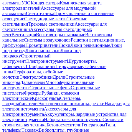
автоматы
УЗО
Конденсаторы
Комплексная защита
электродвигателей
Аксессуары для модульной
автоматики
Светотехника
Промышленное и сигнальное
освещение
Светодиодные ленты
Точечные
светильники
Трековые светильники
Аксессуары для
светотехники
Аксессуары для светодиодных
лент
Вентиляция
Вентиляторы вытяжные
Вентиляторы
канальные
Системы воздуховодов
Решетки вентиляционные,
диффузоры
Проветриватели
Люки
Люки ревизионные
Люки
под плитку
Люки напольные
Люки под
покраску
Строительный
инструмент
Электроинструмент
Шуруповерты,
гайковерты
Шлифмашины
Циркулярные, сабельные
пилы
Перфораторы, отбойные
молотки
Электролобзики
Дрели
Строительные
миксеры
Дальномеры
Многофункциональные
инструменты
Строительные фены
Строительные
пистолеты
Фрезеры
Рубанки, стамески
электрические
Краскопульты
Степлеры,
гвоздезабиватели
Электрические ножницы, резаки
Насадки для
электроинструмента
Аксессуары для
электроинструмента
Аккумуляторы, зарядные устройства для
электроинструмента
Наборы электроинструмента
Силовая и
строительная техника
Бетоносмесители
Генераторы
Тали,
тельферы
Такелаж
Виброплиты, глубинные