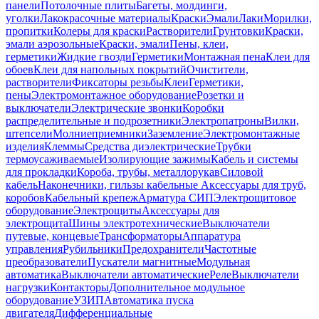
панели
Потолочные плиты
Багеты, молдинги,
уголки
Лакокрасочные материалы
Краски
Эмали
Лаки
Морилки,
пропитки
Колеры для краски
Растворители
Грунтовки
Краски,
эмали аэрозольные
Краски, эмали
Пены, клеи,
герметики
Жидкие гвозди
Герметики
Монтажная пена
Клеи для
обоев
Клеи для напольных покрытий
Очистители,
растворители
Фиксаторы резьбы
Клеи
Герметики,
пены
Электромонтажное оборудование
Розетки и
выключатели
Электрические звонки
Коробки
распределительные и подрозетники
Электропатроны
Вилки,
штепсели
Молниеприемники
Заземление
Электромонтажные
изделия
Клеммы
Средства диэлектрические
Трубки
термоусаживаемые
Изолирующие зажимы
Кабель и системы
для прокладки
Короба, трубы, металлорукав
Силовой
кабель
Наконечники, гильзы кабельные
Аксессуары для труб,
коробов
Кабельный крепеж
Арматура СИП
Электрощитовое
оборудование
Электрощиты
Аксессуары для
электрощита
Шины электротехнические
Выключатели
путевые, концевые
Трансформаторы
Аппаратура
управления
Рубильники
Предохранители
Частотные
преобразователи
Пускатели магнитные
Модульная
автоматика
Выключатели автоматические
Реле
Выключатели
нагрузки
Контакторы
Дополнительное модульное
оборудование
УЗИП
Автоматика пуска
двигателя
Дифференциальные