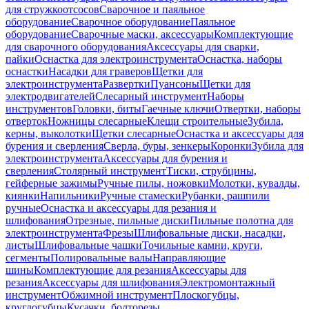
для стружкоотсосов
Сварочное и паяльное
оборудование
Сварочное оборудование
Паяльное
оборудование
Сварочные маски, аксессуары
Комплектующие
для сварочного оборудования
Аксессуары для сварки,
пайки
Оснастка для электроинструмента
Оснастка, наборы
оснастки
Насадки для граверов
Щетки для
электроинструмента
Развертки
Пуансоны
Щетки для
электродвигателей
Слесарный инструмент
Наборы
инструментов
Головки, биты
Гаечные ключи
Отвертки, наборы
отверток
Ножницы слесарные
Клещи строительные
Зубила,
керны, выколотки
Щетки слесарные
Оснастка и аксессуары для
бурения и сверления
Сверла, буры, зенкеры
Коронки
Зубила для
электроинструмента
Аксессуары для бурения и
сверления
Столярный инструмент
Тиски, струбцины,
гейферные зажимы
Ручные пилы, ножовки
Молотки, кувалды,
киянки
Напильники
Ручные стамески
Рубанки, рашпили
ручные
Оснастка и аксессуары для резания и
шлифования
Отрезные, пильные диски
Пильные полотна для
электроинструмента
Фрезы
Шлифовальные диски, насадки,
листы
Шлифовальные чашки
Точильные камни, круги,
сегменты
Полировальные валы
Направляющие
шины
Комплектующие для резания
Аксессуары для
резания
Аксессуары для шлифования
Электромонтажный
инструмент
Обжимной инструмент
Плоскогубцы,
круглогубцы
Кусачки, болторезы,