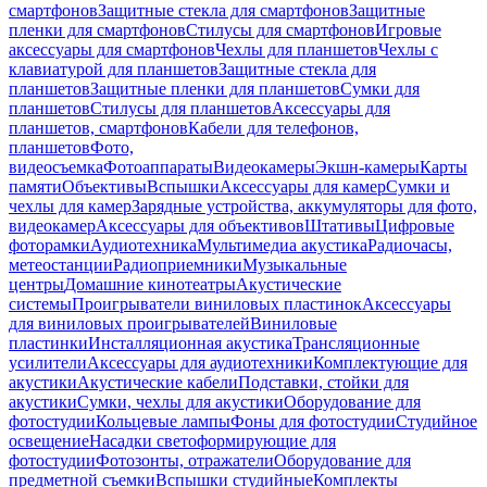
смартфонов
Защитные стекла для смартфонов
Защитные
пленки для смартфонов
Стилусы для смартфонов
Игровые
аксессуары для смартфонов
Чехлы для планшетов
Чехлы с
клавиатурой для планшетов
Защитные стекла для
планшетов
Защитные пленки для планшетов
Сумки для
планшетов
Стилусы для планшетов
Аксессуары для
планшетов, смартфонов
Кабели для телефонов,
планшетов
Фото,
видеосъемка
Фотоаппараты
Видеокамеры
Экшн-камеры
Карты
памяти
Объективы
Вспышки
Аксессуары для камер
Сумки и
чехлы для камер
Зарядные устройства, аккумуляторы для фото,
видеокамер
Аксессуары для объективов
Штативы
Цифровые
фоторамки
Аудиотехника
Мультимедиа акустика
Радиочасы,
метеостанции
Радиоприемники
Музыкальные
центры
Домашние кинотеатры
Акустические
системы
Проигрыватели виниловых пластинок
Аксессуары
для виниловых проигрывателей
Виниловые
пластинки
Инсталляционная акустика
Трансляционные
усилители
Аксессуары для аудиотехники
Комплектующие для
акустики
Акустические кабели
Подставки, стойки для
акустики
Сумки, чехлы для акустики
Оборудование для
фотостудии
Кольцевые лампы
Фоны для фотостудии
Студийное
освещение
Насадки светоформирующие для
фотостудии
Фотозонты, отражатели
Оборудование для
предметной съемки
Вспышки студийные
Комплекты