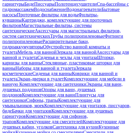
гарнитуры
Биде
Писсуары
Полотенцесушители
Спа-бассейны с
гидромассажем
Водоснабжение
Водонагреватели
Бытовые
насосы
Проточные фильтры для воды
Фильтры-
кувшины
Картриджи, комплектующие для проточных
фильтров
Магистральные фильтры, системы
сантехнические
Аксессуары для магистральных фильтров,
систем сантехнических
Трубы полипропиленовые
Фитинги
полипропиленовые
Расширительные баки,
гидроаккумуляторы
Обустройство ванной комнаты и
туалета
Мебель для ванной
Зеркала для ванной
Аксессуары для
ванной и туалета
Сиденья и чехлы для унитаза
Шторки,
карнизы для ванны
Стеклянные, пластиковые шторки для
ванны
Наборы для ванной и туалета
Зеркала
косметические
Сиденья для ванны
Коврики для ванной и
туалета
Экран-дверки в туалет
Комплектующие для мебели в
ванную
Комплектующие для сантехники
Экраны для ванн,
душевых поддонов
Опоры для ванн, душевых
поддонов
Комплектующие для ванн
Плинтусы для
сантехники
Сифоны, трапы
Комплектующие для
умывальников, моек
Комплектующие для унитазов, писсуаров,
биде
Бачки для унитазов
Комплектующие для душевых
гарнитуров
Комплектующие для сифонов,
трапов
Комплектующие для смесителей
Комплектующие для
душевых кабин, уголков
Сантехника для кухни
Кухонные
мойки
Кухонные мойки со смесителями
Смесители для