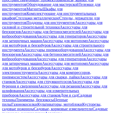
инструментов
Оборудование для мастерской
Тележки для
инструментов
Магниты
Шкафы для
инструментов
Комплектующие для инструментальных
шкафов
Стеллажи металлические
Стенды, держатели для
инструментов
Поддоны для инструментов
Аксессуары для
силовой и строительной техники
Аксессуары для
бензорезов
Аксессуары для бетоносмесителей
Аксессуары для
виброоборудования
Аксессуары для генераторов
Аксессуары
для затирочных машин
Аксессуары для мотопомп
Аксессуары
для мотобуров и бензобуров
Аксессуары для строительного
инструмента
Аксессуары пневмооборудования
Аксессуары для
бензорезов
Аксессуары для бетоносмесителей
Аксессуары для
виброоборудования
Аксессуары для генераторов
Аксессуары
для затирочных машин
Аксессуары для мотопомп
Аксессуары
для мотобуров и бензобуров
Аксессуары для
электроинструмента
Аксессуары для компрессоров,
пневмосистем
Аксессуары для сварки, пайки
Аксессуары для
станков
Аксессуары для стружкоотсосов
Аксессуары для
бурения и сверления
Аксессуары для резания
Аксессуары для
шлифования
Аксессуары для измерительных
приборов
Аксессуары для станков
Дом и сад
Садовая
техника
Триммеры, бензокосы
Цепные
пилы
Газонокосилки
Культиваторы, мотоблоки
Кусторезы,
садовые ножницы
Садовые, кормовые измельчители
Садовые