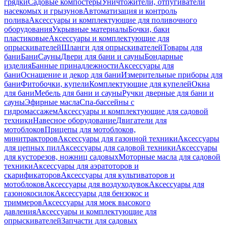
грядки
Садовые компостеры
Уничтожители, отпугиватели
насекомых и грызунов
Автоматизация и контроль
полива
Аксессуары и комплектующие для поливочного
оборудования
Укрывные материалы
Бочки, баки
пластиковые
Аксессуары и комплектующие для
опрыскивателей
Шланги для опрыскивателей
Товары для
бани
Бани
Сауны
Двери для бани и сауны
Бондарные
изделия
Банные принадлежности
Аксессуары для
бани
Оснащение и декор для бани
Измерительные приборы для
бани
Фитобочки, купели
Комплектующие для купелей
Окна
для бани
Мебель для бани и сауны
Ручки дверные для бани и
сауны
Эфирные масла
Спа-бассейны с
гидромассажем
Аксессуары и комплектующие для садовой
техники
Навесное оборудование
Двигатели для
мотоблоков
Прицепы для мотоблоков,
минитракторов
Аксессуары для газонной техники
Аксессуары
для цепных пил
Аксессуары для садовой техники
Аксессуары
для кусторезов, ножниц садовых
Моторные масла для садовой
техники
Аксессуары для аэратоторов и
скарификаторов
Аксессуары для культиваторов и
мотоблоков
Аксессуары для воздуходувок
Аксессуары для
газонокосилок
Аксессуары для бензокос и
триммеров
Аксессуары для моек высокого
давления
Аксессуары и комплектующие для
опрыскивателей
Запчасти для садовых