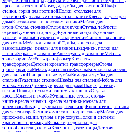
модули
Столешницы для кухни
Мебель для гостиной
Диваны,
кресла для гостиной
Комоды, тумбы для гостиной
Шкафы,
стенки, горки для гостиной
Полки, стеллажи для
гостиной
Журнальные столы, столы-книги
Кресла, стулья для
дома
Кресла-качалки, кресла-маятники
Мебель для
кухни
Столы, столики
Стулья для кухни
Стулья, табуреты
барные
Кухонный гарнитур
Кухонные модули
Кухонные
уголки, диваны
Стульчики для кормления
Системы хранения
для кухни
Мебель для ванной
Тумбы, консоли для
ванной
Шкафы, пеналы для ванной
Шкафчики, полки для
ванной
Зеркала для ванной
Аксессуары для ванной
Мебель-
трансформер
Мебель-трансформер
Кровати-
трансформеры
Детские кроватки-трансформеры
Столы-
трансформеры
Мебель для спальни
Зеркала
Комплекты мебели
для спальни
Прикроватные тумбы
Комоды и тумбы для
спальни
Туалетные столики
Шкафы для спальни
Мебель для
жилых комнат
Диваны, кресла для дома
Шкафы, стенки,
секции
Полки, стеллажи, системы хранения
Стулья,
кресла
Комоды и тумбы
Журнальные столы, столы-
книги
Кресла-качалки, кресла-маятники
Мебель для
телевизора
Комоды, тумбы под телевизор
Кронштейны, стойки
для телевизора
Каминокомплекты под телевизор
Мебель для
прихожей
Секции, тумбы в прихожую
Полки и системы
хранения в прихожую
Вешалки, подставки для
зонтов
Банкетки, скамьи
Ключницы, газетницы
Детская