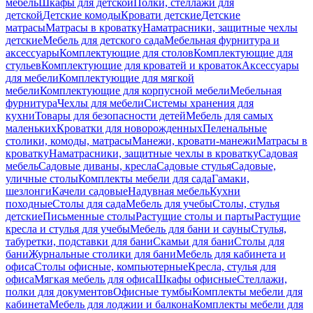
мебель
Шкафы для детской
Полки, стеллажи для
детской
Детские комоды
Кровати детские
Детские
матрасы
Матрасы в кроватку
Наматрасники, защитные чехлы
детские
Мебель для детского сада
Мебельная фурнитура и
аксессуары
Комплектующие для столов
Комплектующие для
стульев
Комплектующие для кроватей и кроваток
Аксессуары
для мебели
Комплектующие для мягкой
мебели
Комплектующие для корпусной мебели
Мебельная
фурнитура
Чехлы для мебели
Системы хранения для
кухни
Товары для безопасности детей
Мебель для самых
маленьких
Кроватки для новорожденных
Пеленальные
столики, комоды, матрасы
Манежи, кровати-манежи
Матрасы в
кроватку
Наматрасники, защитные чехлы в кроватку
Садовая
мебель
Садовые диваны, кресла
Садовые стулья
Садовые,
уличные столы
Комплекты мебели для сада
Гамаки,
шезлонги
Качели садовые
Надувная мебель
Кухни
походные
Столы для сада
Мебель для учебы
Столы, стулья
детские
Письменные столы
Растущие столы и парты
Растущие
кресла и стулья для учебы
Мебель для бани и сауны
Стулья,
табуретки, подставки для бани
Скамьи для бани
Столы для
бани
Журнальные столики для бани
Мебель для кабинета и
офиса
Столы офисные, компьютерные
Кресла, стулья для
офиса
Мягкая мебель для офиса
Шкафы офисные
Стеллажи,
полки для документов
Офисные тумбы
Комплекты мебели для
кабинета
Мебель для лоджии и балкона
Комплекты мебели для