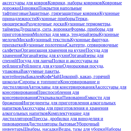
аксессуары для ковров
Коврики, наборы ковриков
Ковровые
дорожки
Циновки
Покрытия напольные
тафтинговые
Защитные, грязезащитные коврики
Кухонные
принадлежности
Кухонные приборы
Терки,
овощерезки
Разделочные доски
Кухонные термометры,
таймеры
Дуршлаги, сита, воронки
Формы, приборы для
приготовления
Молотки для мяса, тендерайзеры
Кухонные
мелочи
Миски
Кухонный текстиль
Кухонные фартуки,
прихватки
Кухонные полотенца
Скатерти, сервировочные
салфетки
Организация хранения на кухне
Посуда для
хранения
Органайзеры для кухни
Органайзеры для
специй
Посуда для ланча
Полки и аксессуары на
рейлинги
Рейлинги для кухни
Одноразовая посуда,
упаковка
Вакуумные пакеты,
контейнеры
Бакалея
Кофе
Чай
Цикорий, какао, горячий
шоколад
Сиропы и топпинги
Консервирование и
дистилляция
Автоклавы для консервирования
Аксессуары для
консервирования
Приспособления для
консервирования
Открывалки
Пивоварни
Емкости для
брожения
Ингредиенты для приготовления алкогольных
напитков
Аксессуары для приготовления и хранения
алкогольных напитков
Комплектующие для
дистилляторов
Прессы, дробилки для виноделия и
пивоварения
Дистилляторы бытовые
Уборочный
инвентарь
Швабры, насадки
Ведра, тазы для уборки
Наборы