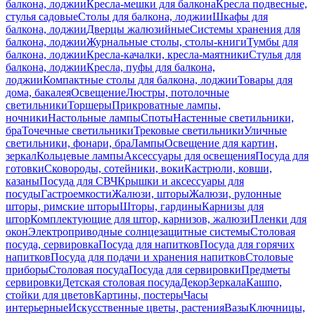
балкона, лоджии
Кресла-мешки для балкона
Кресла подвесные,
стулья садовые
Столы для балкона, лоджии
Шкафы для
балкона, лоджии
Дверцы жалюзийные
Системы хранения для
балкона, лоджии
Журнальные столы, столы-книги
Тумбы для
балкона, лоджии
Кресла-качалки, кресла-маятники
Стулья для
балкона, лоджии
Кресла, пуфы для балкона,
лоджии
Компактные столы для балкона, лоджии
Товары для
дома, бакалея
Освещение
Люстры, потолочные
светильники
Торшеры
Прикроватные лампы,
ночники
Настольные лампы
Споты
Настенные светильники,
бра
Точечные светильники
Трековые светильники
Уличные
светильники, фонари, бра
Лампы
Освещение для картин,
зеркал
Кольцевые лампы
Аксессуары для освещения
Посуда для
готовки
Сковороды, сотейники, воки
Кастрюли, ковши,
казаны
Посуда для СВЧ
Крышки и аксессуары для
посуды
Гастроемкости
Жалюзи, шторы
Жалюзи, рулонные
шторы, римские шторы
Шторы, гардины
Карнизы для
штор
Комплектующие для штор, карнизов, жалюзи
Пленки для
окон
Электроприводные солнцезащитные системы
Столовая
посуда, сервировка
Посуда для напитков
Посуда для горячих
напитков
Посуда для подачи и хранения напитков
Столовые
приборы
Столовая посуда
Посуда для сервировки
Предметы
сервировки
Детская столовая посуда
Декор
Зеркала
Кашпо,
стойки для цветов
Картины, постеры
Часы
интерьерные
Искусственные цветы, растения
Вазы
Ключницы,