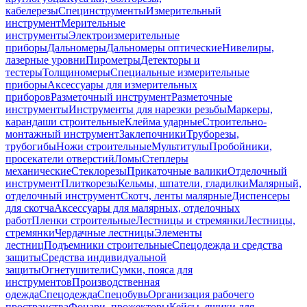
кабелерезы
Специнструменты
Измерительный
инструмент
Мерительные
инструменты
Электроизмерительные
приборы
Дальномеры
Дальномеры оптические
Нивелиры,
лазерные уровни
Пирометры
Детекторы и
тестеры
Толщиномеры
Специальные измерительные
приборы
Аксессуары для измерительных
приборов
Разметочный инструмент
Разметочные
инструменты
Инструменты для нарезки резьбы
Маркеры,
карандаши строительные
Клейма ударные
Строительно-
монтажный инструмент
Заклепочники
Труборезы,
трубогибы
Ножи строительные
Мультитулы
Пробойники,
просекатели отверстий
Ломы
Степлеры
механические
Стеклорезы
Прикаточные валики
Отделочный
инструмент
Плиткорезы
Кельмы, шпатели, гладилки
Малярный,
отделочный инструмент
Скотч, ленты малярные
Диспенсеры
для скотча
Аксессуары для малярных, отделочных
работ
Пленки строительные
Лестницы и стремянки
Лестницы,
стремянки
Чердачные лестницы
Элементы
лестниц
Подъемники строительные
Спецодежда и средства
защиты
Средства индивидуальной
защиты
Огнетушители
Сумки, пояса для
инструментов
Производственная
одежда
Спецодежда
Спецобувь
Организация рабочего
пространства
Фонари, прожекторы
Кейсы, ящики для