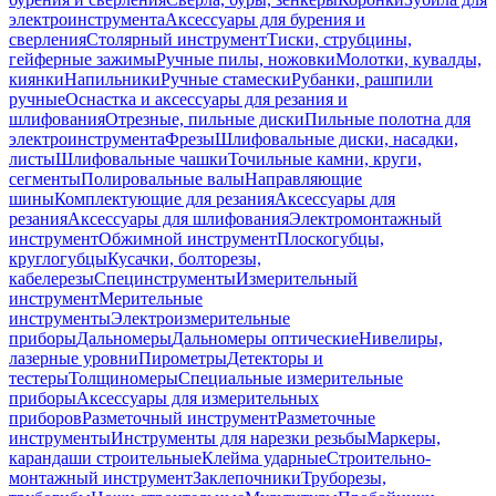
электроинструмента
Аксессуары для бурения и
сверления
Столярный инструмент
Тиски, струбцины,
гейферные зажимы
Ручные пилы, ножовки
Молотки, кувалды,
киянки
Напильники
Ручные стамески
Рубанки, рашпили
ручные
Оснастка и аксессуары для резания и
шлифования
Отрезные, пильные диски
Пильные полотна для
электроинструмента
Фрезы
Шлифовальные диски, насадки,
листы
Шлифовальные чашки
Точильные камни, круги,
сегменты
Полировальные валы
Направляющие
шины
Комплектующие для резания
Аксессуары для
резания
Аксессуары для шлифования
Электромонтажный
инструмент
Обжимной инструмент
Плоскогубцы,
круглогубцы
Кусачки, болторезы,
кабелерезы
Специнструменты
Измерительный
инструмент
Мерительные
инструменты
Электроизмерительные
приборы
Дальномеры
Дальномеры оптические
Нивелиры,
лазерные уровни
Пирометры
Детекторы и
тестеры
Толщиномеры
Специальные измерительные
приборы
Аксессуары для измерительных
приборов
Разметочный инструмент
Разметочные
инструменты
Инструменты для нарезки резьбы
Маркеры,
карандаши строительные
Клейма ударные
Строительно-
монтажный инструмент
Заклепочники
Труборезы,