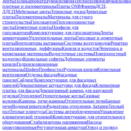
ленты
Поликарбонат
Шумоизоляция
Теплоизоляция
Звукоизоляц
плитные и пиломатериалы
Плиты OSB
Фанера
ДСП,
ЛДСП
Мебельные щиты
Террасные доски
Древесные
плиты
Пиломатериалы
Материалы для сухого
строительства
Гипсокартон
Гипсоволокнистые
листы
Цементные плиты
Профили для
гипсокартона
Комплектующие для гипсокартона
Ленты
армирующие
Уплотнительные ленты
Гипсовые и цементные
плиты
Вентиляторы вытяжные
Системы воздуховодов
Решетки
вентиляционные, диффузоры
Кровля и водосток
Черепица и
кровельные материалы
Водосточные системы
Поверхностный
водоотвод
Кровельные софиты
Доборные элементы
кровли
Гидроизоляционные
материалы
Шифер
Профнастил
Рулонная кровля
Кровельная
вентиляция
Отделка фасада
Фасадные
панели
Сайдинг
Комплектующие для фасадных
панелей
Декоративные штукатурки для фасада
Клинкерная
плитка для фасада
Декоративный камень для наружной
отделки
Отопление
Отопительные котлы
Газовые
колонки
Камины, печи-камины
Отопительные печи
Банные
печи
Водонагреватели
Радиаторы отопления, батареи
Теплый
пол
Теплые плинтусы
Системы антиобледенения
Управление
климатической техникой
Комплектующие для отопительного
оборудования
Стабилизаторы напряжения
Насосы
циркуляционные
Регулирующая арматура
Отвод и подвод