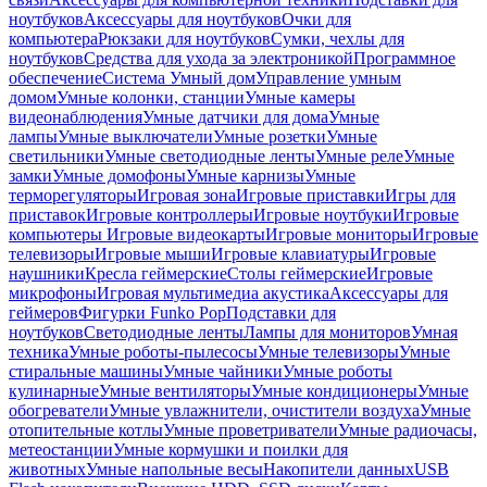
ноутбуков
Аксессуары для ноутбуков
Очки для
компьютера
Рюкзаки для ноутбуков
Сумки, чехлы для
ноутбуков
Средства для ухода за электроникой
Программное
обеспечение
Система Умный дом
Управление умным
домом
Умные колонки, станции
Умные камеры
видеонаблюдения
Умные датчики для дома
Умные
лампы
Умные выключатели
Умные розетки
Умные
светильники
Умные светодиодные ленты
Умные реле
Умные
замки
Умные домофоны
Умные карнизы
Умные
терморегуляторы
Игровая зона
Игровые приставки
Игры для
приставок
Игровые контроллеры
Игровые ноутбуки
Игровые
компьютеры
Игровые видеокарты
Игровые мониторы
Игровые
телевизоры
Игровые мыши
Игровые клавиатуры
Игровые
наушники
Кресла геймерские
Столы геймерские
Игровые
микрофоны
Игровая мультимедиа акустика
Аксессуары для
геймеров
Фигурки Funko Pop
Подставки для
ноутбуков
Светодиодные ленты
Лампы для мониторов
Умная
техника
Умные роботы-пылесосы
Умные телевизоры
Умные
стиральные машины
Умные чайники
Умные роботы
кулинарные
Умные вентиляторы
Умные кондиционеры
Умные
обогреватели
Умные увлажнители, очистители воздуха
Умные
отопительные котлы
Умные проветриватели
Умные радиочасы,
метеостанции
Умные кормушки и поилки для
животных
Умные напольные весы
Накопители данных
USB