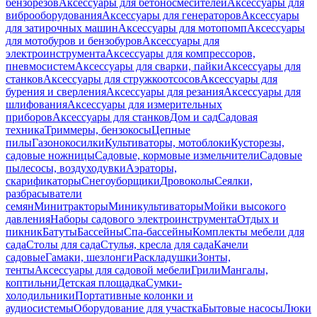
бензорезов
Аксессуары для бетоносмесителей
Аксессуары для
виброоборудования
Аксессуары для генераторов
Аксессуары
для затирочных машин
Аксессуары для мотопомп
Аксессуары
для мотобуров и бензобуров
Аксессуары для
электроинструмента
Аксессуары для компрессоров,
пневмосистем
Аксессуары для сварки, пайки
Аксессуары для
станков
Аксессуары для стружкоотсосов
Аксессуары для
бурения и сверления
Аксессуары для резания
Аксессуары для
шлифования
Аксессуары для измерительных
приборов
Аксессуары для станков
Дом и сад
Садовая
техника
Триммеры, бензокосы
Цепные
пилы
Газонокосилки
Культиваторы, мотоблоки
Кусторезы,
садовые ножницы
Садовые, кормовые измельчители
Садовые
пылесосы, воздуходувки
Аэраторы,
скарификаторы
Снегоуборщики
Дровоколы
Сеялки,
разбрасыватели
семян
Минитракторы
Миникультиваторы
Мойки высокого
давления
Наборы садового электроинструмента
Отдых и
пикник
Батуты
Бассейны
Спа-бассейны
Комплекты мебели для
сада
Столы для сада
Стулья, кресла для сада
Качели
садовые
Гамаки, шезлонги
Раскладушки
Зонты,
тенты
Аксессуары для садовой мебели
Грили
Мангалы,
коптильни
Детская площадка
Сумки-
холодильники
Портативные колонки и
аудиосистемы
Оборудование для участка
Бытовые насосы
Люки