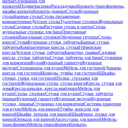
матрас
Основания для
кроватей
Подматрасники
Раскладушки
Кровати-трансформеры,
шкафы-кровати
Кровати-домики
Столы
Кухонные
столы
Барные столы
Столы письменные,
компьютерные
Детские столы
Туалетные столики
Журнальные
столы
Садовые столы
Растущие столы и парты
Столы,
журнальные столики для бани
Приставные
столики
Консольные столики
Обеденные группы
Столы-
книги
Стулья
Кухонные стулья, табуреты
Барные стулья,
табуреты
Компьютерные кресла, стулья
Геймерские
кресла
Детские стулья, табуреты
Банкетки, скамьи
Садовые
кресла, стулья, табуреты
Стулья, табуреты для бани
Стульчики
для кормления
Кухня
Кухонный гарнитур
Кухонные
модули
Столешницы для кухни
Мебель для гостиной
Диваны,
кресла для гостиной
Комоды, тумбы для гостиной
Шкафы,
стенки, горки для гостиной
Полки, стеллажи для
гостиной
Журнальные столы, столы-книги
Кресла, стулья для
дома
Кресла-качалки, кресла-маятники
Мебель для
кухни
Столы, столики
Стулья для кухни
Стулья, табуреты
барные
Кухонный гарнитур
Кухонные модули
Кухонные
уголки, диваны
Стульчики для кормления
Системы хранения
для кухни
Мебель для ванной
Тумбы, консоли для
ванной
Шкафы, пеналы для ванной
Шкафчики, полки для
ванной
Зеркала для ванной
Аксессуары для ванной
Мебель-
трансформер
Мебель-трансформер
Кровати-