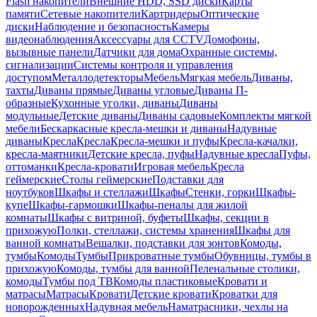
Flash накопители
Внешние HDD, SSD диски
Карты
памяти
Сетевые накопители
Картридеры
Оптические
диски
Наблюдение и безопасность
Камеры
видеонаблюдения
Аксессуары для CCTV
Домофоны,
вызывные панели
Датчики для дома
Охранные системы,
сигнализации
Системы контроля и управления
доступом
Металлодетекторы
Мебель
Мягкая мебель
Диваны,
тахты
Диваны прямые
Диваны угловые
Диваны П-
образные
Кухонные уголки, диваны
Диваны
модульные
Детские диваны
Диваны садовые
Комплекты мягкой
мебели
Бескаркасные кресла-мешки и диваны
Надувные
диваны
Кресла
Кресла
Кресла-мешки и пуфы
Кресла-качалки,
кресла-маятники
Детские кресла, пуфы
Надувные кресла
Пуфы,
оттоманки
Кресла-кровати
Игровая мебель
Кресла
геймерские
Столы геймерские
Подставки для
ноутбуков
Шкафы и стеллажи
Шкафы
Стенки, горки
Шкафы-
купе
Шкафы-гармошки
Шкафы-пеналы для жилой
комнаты
Шкафы с витриной, буфеты
Шкафы, секции в
прихожую
Полки, стеллажи, системы хранения
Шкафы для
ванной комнаты
Вешалки, подставки для зонтов
Комоды,
тумбы
Комоды
Тумбы
Прикроватные тумбы
Обувницы, тумбы в
прихожую
Комоды, тумбы для ванной
Пеленальные столики,
комоды
Тумбы под ТВ
Комоды пластиковые
Кровати и
матрасы
Матрасы
Кровати
Детские кровати
Кроватки для
новорожденных
Надувная мебель
Наматрасники, чехлы на