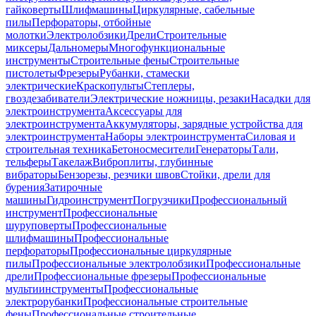
гайковерты
Шлифмашины
Циркулярные, сабельные
пилы
Перфораторы, отбойные
молотки
Электролобзики
Дрели
Строительные
миксеры
Дальномеры
Многофункциональные
инструменты
Строительные фены
Строительные
пистолеты
Фрезеры
Рубанки, стамески
электрические
Краскопульты
Степлеры,
гвоздезабиватели
Электрические ножницы, резаки
Насадки для
электроинструмента
Аксессуары для
электроинструмента
Аккумуляторы, зарядные устройства для
электроинструмента
Наборы электроинструмента
Силовая и
строительная техника
Бетоносмесители
Генераторы
Тали,
тельферы
Такелаж
Виброплиты, глубинные
вибраторы
Бензорезы, резчики швов
Стойки, дрели для
бурения
Затирочные
машины
Гидроинструмент
Погрузчики
Профессиональный
инструмент
Профессиональные
шуруповерты
Профессиональные
шлифмашины
Профессиональные
перфораторы
Профессиональные циркулярные
пилы
Профессиональные электролобзики
Профессиональные
дрели
Профессиональные фрезеры
Профессиональные
мультиинструменты
Профессиональные
электрорубанки
Профессиональные строительные
фены
Профессиональные строительные