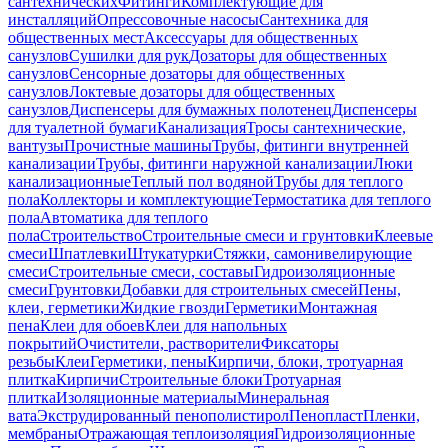
сантехнических
Фитинги
Комплектующие для
инсталляций
Опрессовочные насосы
Сантехника для
общественных мест
Аксессуары для общественных
санузлов
Сушилки для рук
Дозаторы для общественных
санузлов
Сенсорные дозаторы для общественных
санузлов
Локтевые дозаторы для общественных
санузлов
Диспенсеры для бумажных полотенец
Диспенсеры
для туалетной бумаги
Канализация
Тросы сантехнические,
вантузы
Прочистные машины
Трубы, фитинги внутренней
канализации
Трубы, фитинги наружной канализации
Люки
канализационные
Теплый пол водяной
Трубы для теплого
пола
Коллекторы и комплектующие
Термостатика для теплого
пола
Автоматика для теплого
пола
Строительство
Строительные смеси и грунтовки
Клеевые
смеси
Шпатлевки
Штукатурки
Стяжки, самонивелирующие
смеси
Строительные смеси, составы
Гидроизоляционные
смеси
Грунтовки
Добавки для строительных смесей
Пены,
клеи, герметики
Жидкие гвозди
Герметики
Монтажная
пена
Клеи для обоев
Клеи для напольных
покрытий
Очистители, растворители
Фиксаторы
резьбы
Клеи
Герметики, пены
Кирпичи, блоки, тротуарная
плитка
Кирпичи
Строительные блоки
Тротуарная
плитка
Изоляционные материалы
Минеральная
вата
Экструдированный пенополистирол
Пенопласт
Пленки,
мембраны
Отражающая теплоизоляция
Гидроизоляционные