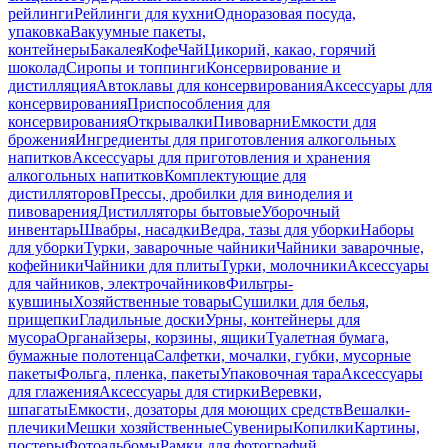
рейлинги
Рейлинги для кухни
Одноразовая посуда,
упаковка
Вакуумные пакеты,
контейнеры
Бакалея
Кофе
Чай
Цикорий, какао, горячий
шоколад
Сиропы и топпинги
Консервирование и
дистилляция
Автоклавы для консервирования
Аксессуары для
консервирования
Приспособления для
консервирования
Открывалки
Пивоварни
Емкости для
брожения
Ингредиенты для приготовления алкогольных
напитков
Аксессуары для приготовления и хранения
алкогольных напитков
Комплектующие для
дистилляторов
Прессы, дробилки для виноделия и
пивоварения
Дистилляторы бытовые
Уборочный
инвентарь
Швабры, насадки
Ведра, тазы для уборки
Наборы
для уборки
Турки, заварочные чайники
Чайники заварочные,
кофейники
Чайники для плиты
Турки, молочники
Аксессуары
для чайников, электрочайников
Фильтры-
кувшины
Хозяйственные товары
Сушилки для белья,
прищепки
Гладильные доски
Урны, контейнеры для
мусора
Органайзеры, корзины, ящики
Туалетная бумага,
бумажные полотенца
Салфетки, мочалки, губки, мусорные
пакеты
Фольга, пленка, пакеты
Упаковочная тара
Аксессуары
для глажения
Аксессуары для стирки
Веревки,
шпагаты
Емкости, дозаторы для моющих средств
Вешалки-
плечики
Мешки хозяйственные
Сувениры
Копилки
Картины,
постеры
Фотоальбомы
Рамки для фотографий,