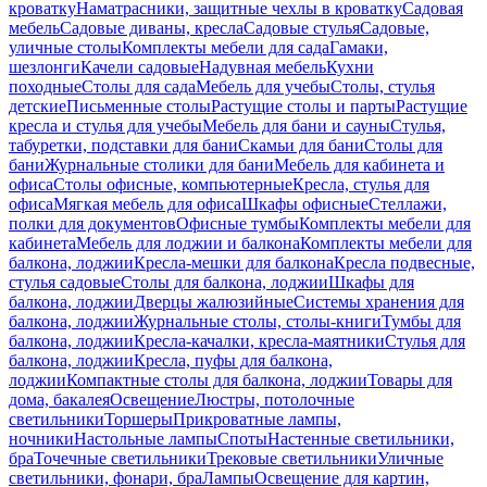
кроватку
Наматрасники, защитные чехлы в кроватку
Садовая
мебель
Садовые диваны, кресла
Садовые стулья
Садовые,
уличные столы
Комплекты мебели для сада
Гамаки,
шезлонги
Качели садовые
Надувная мебель
Кухни
походные
Столы для сада
Мебель для учебы
Столы, стулья
детские
Письменные столы
Растущие столы и парты
Растущие
кресла и стулья для учебы
Мебель для бани и сауны
Стулья,
табуретки, подставки для бани
Скамьи для бани
Столы для
бани
Журнальные столики для бани
Мебель для кабинета и
офиса
Столы офисные, компьютерные
Кресла, стулья для
офиса
Мягкая мебель для офиса
Шкафы офисные
Стеллажи,
полки для документов
Офисные тумбы
Комплекты мебели для
кабинета
Мебель для лоджии и балкона
Комплекты мебели для
балкона, лоджии
Кресла-мешки для балкона
Кресла подвесные,
стулья садовые
Столы для балкона, лоджии
Шкафы для
балкона, лоджии
Дверцы жалюзийные
Системы хранения для
балкона, лоджии
Журнальные столы, столы-книги
Тумбы для
балкона, лоджии
Кресла-качалки, кресла-маятники
Стулья для
балкона, лоджии
Кресла, пуфы для балкона,
лоджии
Компактные столы для балкона, лоджии
Товары для
дома, бакалея
Освещение
Люстры, потолочные
светильники
Торшеры
Прикроватные лампы,
ночники
Настольные лампы
Споты
Настенные светильники,
бра
Точечные светильники
Трековые светильники
Уличные
светильники, фонари, бра
Лампы
Освещение для картин,