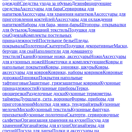
одеждой
Средства ухода за обувью
Дезинфицирующие
средства
Аксессуары для бара
Сервировка для
напитков
Аксессуары для хранения напитков
Аксессуары для
приготовления коктейлей
Аксессуары для охлаждения
напитков
Наборы для бара, мини-бары
Штопоры, открывалки
для бутылок
Домашний текстиль
Подушки для
сна
Одеяла
Комплекты постельных
принадлежностей
Постельное белье
Пледы,
покрывала
Полотенца
Скатерти
Подушки декоративные
Маски,
беруши для сна
Наполнители для домашнего
текстиля
Ткани
Кухонные ножи, аксессуары
Ножи
Аксессуары
для кухонных ножей
Ножеточки и комплектующие
Ковры и
напольные покрытия
Ковры, циновки, шкуры
Ковры,
аксессуары для ковров
Коврики, наборы ковриков
Ковровые
дорожки
Циновки
Покрытия напольные
тафтинговые
Защитные, грязезащитные коврики
Кухонные
принадлежности
Кухонные приборы
Терки,
овощерезки
Разделочные доски
Кухонные термометры,
таймеры
Дуршлаги, сита, воронки
Формы, приборы для
приготовления
Молотки для мяса, тендерайзеры
Кухонные
мелочи
Миски
Кухонный текстиль
Кухонные фартуки,
прихватки
Кухонные полотенца
Скатерти, сервировочные
салфетки
Организация хранения на кухне
Посуда для
хранения
Органайзеры для кухни
Органайзеры для
специй
Посуда для ланча
Полки и аксессуары на