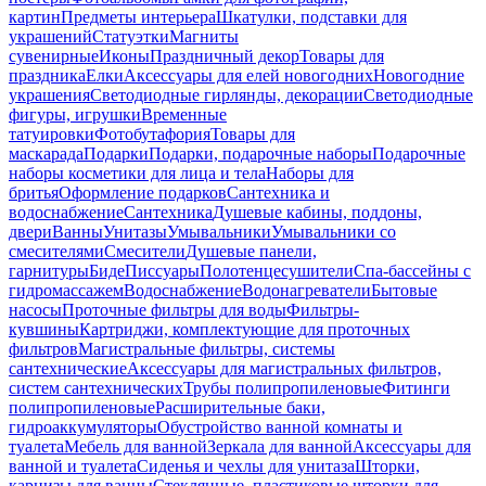
картин
Предметы интерьера
Шкатулки, подставки для
украшений
Статуэтки
Магниты
сувенирные
Иконы
Праздничный декор
Товары для
праздника
Елки
Аксессуары для елей новогодних
Новогодние
украшения
Светодиодные гирлянды, декорации
Светодиодные
фигуры, игрушки
Временные
татуировки
Фотобутафория
Товары для
маскарада
Подарки
Подарки, подарочные наборы
Подарочные
наборы косметики для лица и тела
Наборы для
бритья
Оформление подарков
Сантехника и
водоснабжение
Сантехника
Душевые кабины, поддоны,
двери
Ванны
Унитазы
Умывальники
Умывальники со
смесителями
Смесители
Душевые панели,
гарнитуры
Биде
Писсуары
Полотенцесушители
Спа-бассейны с
гидромассажем
Водоснабжение
Водонагреватели
Бытовые
насосы
Проточные фильтры для воды
Фильтры-
кувшины
Картриджи, комплектующие для проточных
фильтров
Магистральные фильтры, системы
сантехнические
Аксессуары для магистральных фильтров,
систем сантехнических
Трубы полипропиленовые
Фитинги
полипропиленовые
Расширительные баки,
гидроаккумуляторы
Обустройство ванной комнаты и
туалета
Мебель для ванной
Зеркала для ванной
Аксессуары для
ванной и туалета
Сиденья и чехлы для унитаза
Шторки,
карнизы для ванны
Стеклянные, пластиковые шторки для