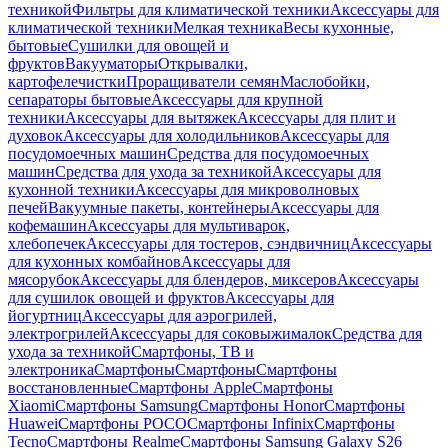
техникой
Фильтры для климатической техники
Аксессуары для
климатической техники
Мелкая техника
Весы кухонные,
бытовые
Сушилки для овощей и
фруктов
Вакууматоры
Открывалки,
картофелечистки
Проращиватели семян
Маслобойки,
сепараторы бытовые
Аксессуары для крупной
техники
Аксессуары для вытяжек
Аксессуары для плит и
духовок
Аксессуары для холодильников
Аксессуары для
посудомоечных машин
Средства для посудомоечных
машин
Средства для ухода за техникой
Аксессуары для
кухонной техники
Аксессуары для микроволновых
печей
Вакуумные пакеты, контейнеры
Аксессуары для
кофемашин
Аксессуары для мультиварок,
хлебопечек
Аксессуары для тостеров, сэндвичниц
Аксессуары
для кухонных комбайнов
Аксессуары для
мясорубок
Аксессуары для блендеров, миксеров
Аксессуары
для сушилок овощей и фруктов
Аксессуары для
йогуртниц
Аксессуары для аэрогрилей,
электрогрилей
Аксессуары для соковыжималок
Средства для
ухода за техникой
Смартфоны, ТВ и
электроника
Смартфоны
Смартфоны
Смартфоны
восстановленные
Смартфоны Apple
Смартфоны
Xiaomi
Смартфоны Samsung
Смартфоны Honor
Смартфоны
Huawei
Смартфоны POCO
Смартфоны Infinix
Смартфоны
Tecno
Смартфоны Realme
Смартфоны Samsung Galaxy S26