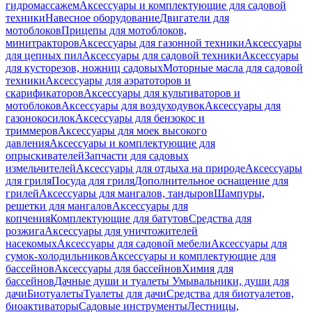
гидромассажем
Аксессуары и комплектующие для садовой
техники
Навесное оборудование
Двигатели для
мотоблоков
Прицепы для мотоблоков,
минитракторов
Аксессуары для газонной техники
Аксессуары
для цепных пил
Аксессуары для садовой техники
Аксессуары
для кусторезов, ножниц садовых
Моторные масла для садовой
техники
Аксессуары для аэратоторов и
скарификаторов
Аксессуары для культиваторов и
мотоблоков
Аксессуары для воздуходувок
Аксессуары для
газонокосилок
Аксессуары для бензокос и
триммеров
Аксессуары для моек высокого
давления
Аксессуары и комплектующие для
опрыскивателей
Запчасти для садовых
измельчителей
Аксессуары для отдыха на природе
Аксессуары
для гриля
Посуда для гриля
Дополнительное оснащение для
грилей
Аксессуары для мангалов, тандыров
Шампуры,
решетки для мангалов
Аксессуары для
копчения
Комплектующие для батутов
Средства для
розжига
Аксессуары для уничтожителей
насекомых
Аксессуары для садовой мебели
Аксессуары для
сумок-холодильников
Аксессуары и комплектующие для
бассейнов
Аксессуары для бассейнов
Химия для
бассейнов
Дачные души и туалеты
Умывальники, души для
дачи
Биотуалеты
Туалеты для дачи
Средства для биотуалетов,
биоактиваторы
Садовые инструменты
Лестницы,