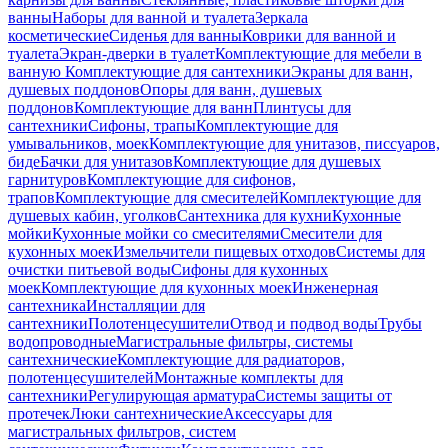
ванны
Наборы для ванной и туалета
Зеркала
косметические
Сиденья для ванны
Коврики для ванной и
туалета
Экран-дверки в туалет
Комплектующие для мебели в
ванную
Комплектующие для сантехники
Экраны для ванн,
душевых поддонов
Опоры для ванн, душевых
поддонов
Комплектующие для ванн
Плинтусы для
сантехники
Сифоны, трапы
Комплектующие для
умывальников, моек
Комплектующие для унитазов, писсуаров,
биде
Бачки для унитазов
Комплектующие для душевых
гарнитуров
Комплектующие для сифонов,
трапов
Комплектующие для смесителей
Комплектующие для
душевых кабин, уголков
Сантехника для кухни
Кухонные
мойки
Кухонные мойки со смесителями
Смесители для
кухонных моек
Измельчители пищевых отходов
Системы для
очистки питьевой воды
Сифоны для кухонных
моек
Комплектующие для кухонных моек
Инженерная
сантехника
Инсталляции для
сантехники
Полотенцесушители
Отвод и подвод воды
Трубы
водопроводные
Магистральные фильтры, системы
сантехнические
Комплектующие для радиаторов,
полотенцесушителей
Монтажные комплекты для
сантехники
Регулирующая арматура
Системы защиты от
протечек
Люки сантехнические
Аксессуары для
магистральных фильтров, систем