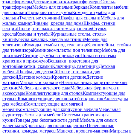
трансформеры
Детские кроватки-трансформеры
Столы-
трансформеры
Мебель для спальни
Зеркала
Комплекты мебели
для спальни
Прикроватные тумбы
Комоды и тумбы для
спальни
Туалетные столики
Шкафы для спальни
Мебель для
жилых комнат
Диваны, кресла для дома
Шкафы, стенки,
секции
Полки, стеллажи, системы хранения
Стулья,
кресла
Комоды и тумбы
Журнальные столы, столы-
книги
Кресла-качалки, кресла-маятники
Мебель для
телевизора
Комоды, тумбы под телевизор
Кронштейны, стойки
для телевизора
Каминокомплекты под телевизор
Мебель для
прихожей
Секции, тумбы в прихожую
Полки и системы
хранения в прихожую
Вешалки, подставки для
зонтов
Банкетки, скамьи
Ключницы, газетницы
Детская
мебель
Шкафы для детской
Полки, стеллажи для
детской
Детские комоды
Кровати детские
Детские
матрасы
Матрасы в кроватку
Наматрасники, защитные чехлы
детские
Мебель для детского сада
Мебельная фурнитура и
аксессуары
Комплектующие для столов
Комплектующие для
стульев
Комплектующие для кроватей и кроваток
Аксессуары
для мебели
Комплектующие для мягкой
мебели
Комплектующие для корпусной мебели
Мебельная
фурнитура
Чехлы для мебели
Системы хранения для
кухни
Товары для безопасности детей
Мебель для самых
маленьких
Кроватки для новорожденных
Пеленальные
столики, комоды, матрасы
Манежи, кровати-манежи
Матрасы в