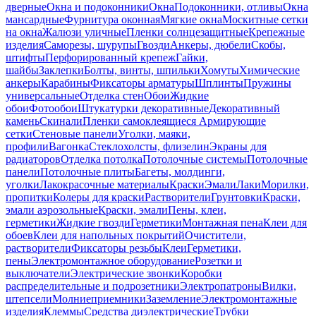
дверные
Окна и подоконники
Окна
Подоконники, отливы
Окна
мансардные
Фурнитура оконная
Мягкие окна
Москитные сетки
на окна
Жалюзи уличные
Пленки солнцезащитные
Крепежные
изделия
Саморезы, шурупы
Гвозди
Анкеры, дюбели
Скобы,
штифты
Перфорированный крепеж
Гайки,
шайбы
Заклепки
Болты, винты, шпильки
Хомуты
Химические
анкеры
Карабины
Фиксаторы арматуры
Шплинты
Пружины
универсальные
Отделка стен
Обои
Жидкие
обои
Фотообои
Штукатурки декоративные
Декоративный
камень
Скинали
Пленки самоклеящиеся
Армирующие
сетки
Стеновые панели
Уголки, маяки,
профили
Вагонка
Стеклохолсты, флизелин
Экраны для
радиаторов
Отделка потолка
Потолочные системы
Потолочные
панели
Потолочные плиты
Багеты, молдинги,
уголки
Лакокрасочные материалы
Краски
Эмали
Лаки
Морилки,
пропитки
Колеры для краски
Растворители
Грунтовки
Краски,
эмали аэрозольные
Краски, эмали
Пены, клеи,
герметики
Жидкие гвозди
Герметики
Монтажная пена
Клеи для
обоев
Клеи для напольных покрытий
Очистители,
растворители
Фиксаторы резьбы
Клеи
Герметики,
пены
Электромонтажное оборудование
Розетки и
выключатели
Электрические звонки
Коробки
распределительные и подрозетники
Электропатроны
Вилки,
штепсели
Молниеприемники
Заземление
Электромонтажные
изделия
Клеммы
Средства диэлектрические
Трубки