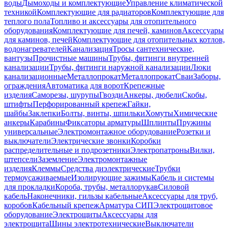
воды
Дымоходы и комплектующие
Управление климатической
техникой
Комплектующие для радиаторов
Комплектующие для
теплого пола
Топливо и аксессуары для отопительного
оборудования
Комплектующие для печей, каминов
Аксессуары
для каминов, печей
Комплектующие для отопительных котлов,
водонагревателей
Канализация
Тросы сантехнические,
вантузы
Прочистные машины
Трубы, фитинги внутренней
канализации
Трубы, фитинги наружной канализации
Люки
канализационные
Металлопрокат
Металлопрокат
Сваи
Заборы,
ограждения
Автоматика для ворот
Крепежные
изделия
Саморезы, шурупы
Гвозди
Анкеры, дюбели
Скобы,
штифты
Перфорированный крепеж
Гайки,
шайбы
Заклепки
Болты, винты, шпильки
Хомуты
Химические
анкеры
Карабины
Фиксаторы арматуры
Шплинты
Пружины
универсальные
Электромонтажное оборудование
Розетки и
выключатели
Электрические звонки
Коробки
распределительные и подрозетники
Электропатроны
Вилки,
штепсели
Заземление
Электромонтажные
изделия
Клеммы
Средства диэлектрические
Трубки
термоусаживаемые
Изолирующие зажимы
Кабель и системы
для прокладки
Короба, трубы, металлорукав
Силовой
кабель
Наконечники, гильзы кабельные
Аксессуары для труб,
коробов
Кабельный крепеж
Арматура СИП
Электрощитовое
оборудование
Электрощиты
Аксессуары для
электрощита
Шины электротехнические
Выключатели