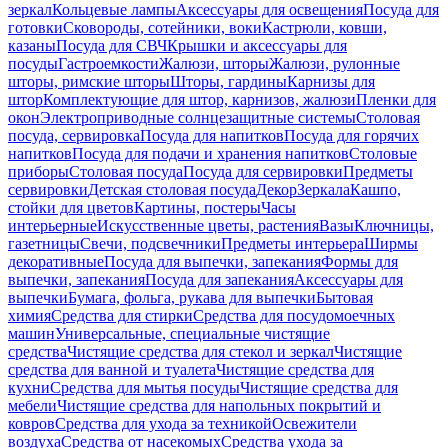
зеркал
Кольцевые лампы
Аксессуары для освещения
Посуда для
готовки
Сковороды, сотейники, воки
Кастрюли, ковши,
казаны
Посуда для СВЧ
Крышки и аксессуары для
посуды
Гастроемкости
Жалюзи, шторы
Жалюзи, рулонные
шторы, римские шторы
Шторы, гардины
Карнизы для
штор
Комплектующие для штор, карнизов, жалюзи
Пленки для
окон
Электроприводные солнцезащитные системы
Столовая
посуда, сервировка
Посуда для напитков
Посуда для горячих
напитков
Посуда для подачи и хранения напитков
Столовые
приборы
Столовая посуда
Посуда для сервировки
Предметы
сервировки
Детская столовая посуда
Декор
Зеркала
Кашпо,
стойки для цветов
Картины, постеры
Часы
интерьерные
Искусственные цветы, растения
Вазы
Ключницы,
газетницы
Свечи, подсвечники
Предметы интерьера
Ширмы
декоративные
Посуда для выпечки, запекания
Формы для
выпечки, запекания
Посуда для запекания
Аксессуары для
выпечки
Бумага, фольга, рукава для выпечки
Бытовая
химия
Средства для стирки
Средства для посудомоечных
машин
Универсальные, специальные чистящие
средства
Чистящие средства для стекол и зеркал
Чистящие
средства для ванной и туалета
Чистящие средства для
кухни
Средства для мытья посуды
Чистящие средства для
мебели
Чистящие средства для напольных покрытий и
ковров
Средства для ухода за техникой
Освежители
воздуха
Средства от насекомых
Средства ухода за