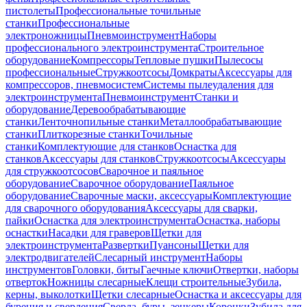
пистолеты
Профессиональные точильные
станки
Профессиональные
электроножницы
Пневмоинструмент
Наборы
профессионального электроинструмента
Строительное
оборудование
Компрессоры
Тепловые пушки
Пылесосы
профессиональные
Стружкоотсосы
Домкраты
Аксессуары для
компрессоров, пневмосистем
Системы пылеудаления для
электроинструмента
Пневмоинструмент
Станки и
оборудование
Деревообрабатывающие
станки
Ленточнопильные станки
Металлообрабатывающие
станки
Плиткорезные станки
Точильные
станки
Комплектующие для станков
Оснастка для
станков
Аксессуары для станков
Стружкоотсосы
Аксессуары
для стружкоотсосов
Сварочное и паяльное
оборудование
Сварочное оборудование
Паяльное
оборудование
Сварочные маски, аксессуары
Комплектующие
для сварочного оборудования
Аксессуары для сварки,
пайки
Оснастка для электроинструмента
Оснастка, наборы
оснастки
Насадки для граверов
Щетки для
электроинструмента
Развертки
Пуансоны
Щетки для
электродвигателей
Слесарный инструмент
Наборы
инструментов
Головки, биты
Гаечные ключи
Отвертки, наборы
отверток
Ножницы слесарные
Клещи строительные
Зубила,
керны, выколотки
Щетки слесарные
Оснастка и аксессуары для
бурения и сверления
Сверла, буры, зенкеры
Коронки
Зубила для