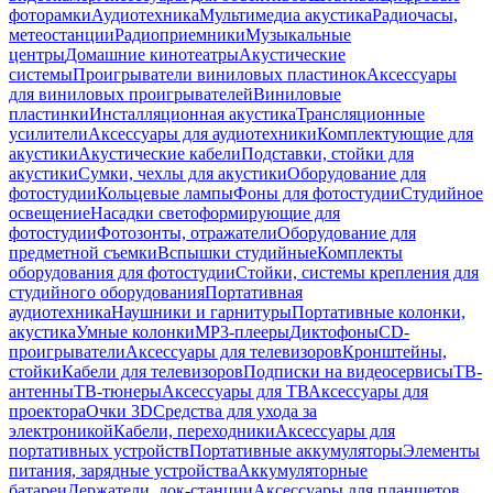
фоторамки
Аудиотехника
Мультимедиа акустика
Радиочасы,
метеостанции
Радиоприемники
Музыкальные
центры
Домашние кинотеатры
Акустические
системы
Проигрыватели виниловых пластинок
Аксессуары
для виниловых проигрывателей
Виниловые
пластинки
Инсталляционная акустика
Трансляционные
усилители
Аксессуары для аудиотехники
Комплектующие для
акустики
Акустические кабели
Подставки, стойки для
акустики
Сумки, чехлы для акустики
Оборудование для
фотостудии
Кольцевые лампы
Фоны для фотостудии
Студийное
освещение
Насадки светоформирующие для
фотостудии
Фотозонты, отражатели
Оборудование для
предметной съемки
Вспышки студийные
Комплекты
оборудования для фотостудии
Стойки, системы крепления для
студийного оборудования
Портативная
аудиотехника
Наушники и гарнитуры
Портативные колонки,
акустика
Умные колонки
MP3-плееры
Диктофоны
CD-
проигрыватели
Аксессуары для телевизоров
Кронштейны,
стойки
Кабели для телевизоров
Подписки на видеосервисы
ТВ-
антенны
ТВ-тюнеры
Аксессуары для ТВ
Аксессуары для
проектора
Очки 3D
Средства для ухода за
электроникой
Кабели, переходники
Аксессуары для
портативных устройств
Портативные аккумуляторы
Элементы
питания, зарядные устройства
Аккумуляторные
батареи
Держатели, док-станции
Аксессуары для планшетов,