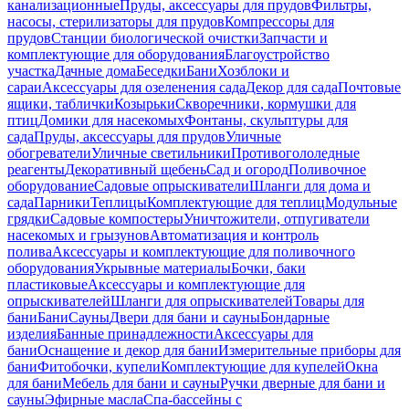
канализационные
Пруды, аксессуары для прудов
Фильтры,
насосы, стерилизаторы для прудов
Компрессоры для
прудов
Станции биологической очистки
Запчасти и
комплектующие для оборудования
Благоустройство
участка
Дачные дома
Беседки
Бани
Хозблоки и
сараи
Аксессуары для озеленения сада
Декор для сада
Почтовые
ящики, таблички
Козырьки
Скворечники, кормушки для
птиц
Домики для насекомых
Фонтаны, скульптуры для
сада
Пруды, аксессуары для прудов
Уличные
обогреватели
Уличные светильники
Противогололедные
реагенты
Декоративный щебень
Сад и огород
Поливочное
оборудование
Садовые опрыскиватели
Шланги для дома и
сада
Парники
Теплицы
Комплектующие для теплиц
Модульные
грядки
Садовые компостеры
Уничтожители, отпугиватели
насекомых и грызунов
Автоматизация и контроль
полива
Аксессуары и комплектующие для поливочного
оборудования
Укрывные материалы
Бочки, баки
пластиковые
Аксессуары и комплектующие для
опрыскивателей
Шланги для опрыскивателей
Товары для
бани
Бани
Сауны
Двери для бани и сауны
Бондарные
изделия
Банные принадлежности
Аксессуары для
бани
Оснащение и декор для бани
Измерительные приборы для
бани
Фитобочки, купели
Комплектующие для купелей
Окна
для бани
Мебель для бани и сауны
Ручки дверные для бани и
сауны
Эфирные масла
Спа-бассейны с