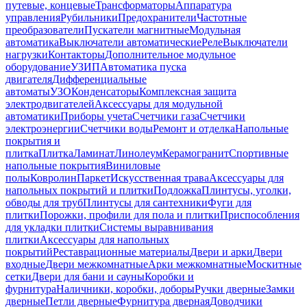
путевые, концевые
Трансформаторы
Аппаратура
управления
Рубильники
Предохранители
Частотные
преобразователи
Пускатели магнитные
Модульная
автоматика
Выключатели автоматические
Реле
Выключатели
нагрузки
Контакторы
Дополнительное модульное
оборудование
УЗИП
Автоматика пуска
двигателя
Дифференциальные
автоматы
УЗО
Конденсаторы
Комплексная защита
электродвигателей
Аксессуары для модульной
автоматики
Приборы учета
Счетчики газа
Счетчики
электроэнергии
Счетчики воды
Ремонт и отделка
Напольные
покрытия и
плитка
Плитка
Ламинат
Линолеум
Керамогранит
Спортивные
напольные покрытия
Виниловые
полы
Ковролин
Паркет
Искусственная трава
Аксессуары для
напольных покрытий и плитки
Подложка
Плинтусы, уголки,
обводы для труб
Плинтусы для сантехники
Фуги для
плитки
Порожки, профили для пола и плитки
Приспособления
для укладки плитки
Системы выравнивания
плитки
Аксессуары для напольных
покрытий
Реставрационные материалы
Двери и арки
Двери
входные
Двери межкомнатные
Арки межкомнатные
Москитные
сетки
Двери для бани и сауны
Коробки и
фурнитура
Наличники, коробки, доборы
Ручки дверные
Замки
дверные
Петли дверные
Фурнитура дверная
Доводчики