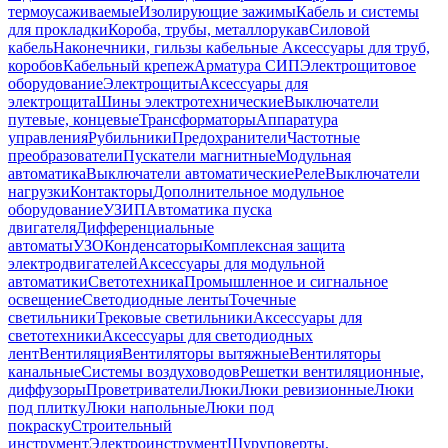
термоусаживаемые
Изолирующие зажимы
Кабель и системы
для прокладки
Короба, трубы, металлорукав
Силовой
кабель
Наконечники, гильзы кабельные
Аксессуары для труб,
коробов
Кабельный крепеж
Арматура СИП
Электрощитовое
оборудование
Электрощиты
Аксессуары для
электрощита
Шины электротехнические
Выключатели
путевые, концевые
Трансформаторы
Аппаратура
управления
Рубильники
Предохранители
Частотные
преобразователи
Пускатели магнитные
Модульная
автоматика
Выключатели автоматические
Реле
Выключатели
нагрузки
Контакторы
Дополнительное модульное
оборудование
УЗИП
Автоматика пуска
двигателя
Дифференциальные
автоматы
УЗО
Конденсаторы
Комплексная защита
электродвигателей
Аксессуары для модульной
автоматики
Светотехника
Промышленное и сигнальное
освещение
Светодиодные ленты
Точечные
светильники
Трековые светильники
Аксессуары для
светотехники
Аксессуары для светодиодных
лент
Вентиляция
Вентиляторы вытяжные
Вентиляторы
канальные
Системы воздуховодов
Решетки вентиляционные,
диффузоры
Проветриватели
Люки
Люки ревизионные
Люки
под плитку
Люки напольные
Люки под
покраску
Строительный
инструмент
Электроинструмент
Шуруповерты,