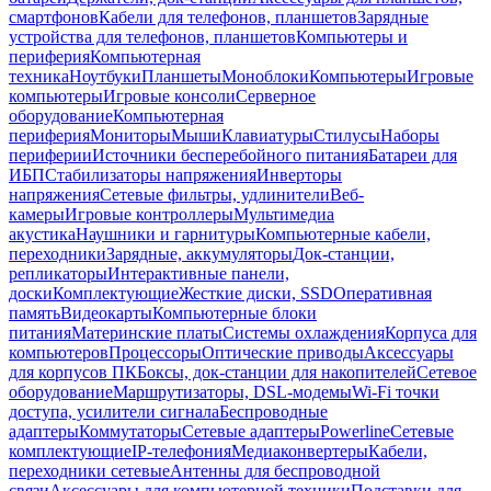
смартфонов
Кабели для телефонов, планшетов
Зарядные
устройства для телефонов, планшетов
Компьютеры и
периферия
Компьютерная
техника
Ноутбуки
Планшеты
Моноблоки
Компьютеры
Игровые
компьютеры
Игровые консоли
Серверное
оборудование
Компьютерная
периферия
Мониторы
Мыши
Клавиатуры
Стилусы
Наборы
периферии
Источники бесперебойного питания
Батареи для
ИБП
Стабилизаторы напряжения
Инверторы
напряжения
Сетевые фильтры, удлинители
Веб-
камеры
Игровые контроллеры
Мультимедиа
акустика
Наушники и гарнитуры
Компьютерные кабели,
переходники
Зарядные, аккумуляторы
Док-станции,
репликаторы
Интерактивные панели,
доски
Комплектующие
Жесткие диски, SSD
Оперативная
память
Видеокарты
Компьютерные блоки
питания
Материнские платы
Системы охлаждения
Корпуса для
компьютеров
Процессоры
Оптические приводы
Аксессуары
для корпусов ПК
Боксы, док-станции для накопителей
Сетевое
оборудование
Маршрутизаторы, DSL-модемы
Wi-Fi точки
доступа, усилители сигнала
Беспроводные
адаптеры
Коммутаторы
Сетевые адаптеры
Powerline
Сетевые
комплектующие
IP-телефония
Медиаконвертеры
Кабели,
переходники сетевые
Антенны для беспроводной
связи
Аксессуары для компьютерной техники
Подставки для