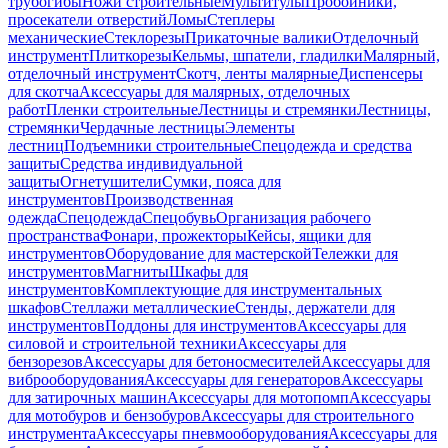
трубогибы
Ножи строительные
Мультитулы
Пробойники,
просекатели отверстий
Ломы
Степлеры
механические
Стеклорезы
Прикаточные валики
Отделочный
инструмент
Плиткорезы
Кельмы, шпатели, гладилки
Малярный,
отделочный инструмент
Скотч, ленты малярные
Диспенсеры
для скотча
Аксессуары для малярных, отделочных
работ
Пленки строительные
Лестницы и стремянки
Лестницы,
стремянки
Чердачные лестницы
Элементы
лестниц
Подъемники строительные
Спецодежда и средства
защиты
Средства индивидуальной
защиты
Огнетушители
Сумки, пояса для
инструментов
Производственная
одежда
Спецодежда
Спецобувь
Организация рабочего
пространства
Фонари, прожекторы
Кейсы, ящики для
инструментов
Оборудование для мастерской
Тележки для
инструментов
Магниты
Шкафы для
инструментов
Комплектующие для инструментальных
шкафов
Стеллажи металлические
Стенды, держатели для
инструментов
Поддоны для инструментов
Аксессуары для
силовой и строительной техники
Аксессуары для
бензорезов
Аксессуары для бетоносмесителей
Аксессуары для
виброоборудования
Аксессуары для генераторов
Аксессуары
для затирочных машин
Аксессуары для мотопомп
Аксессуары
для мотобуров и бензобуров
Аксессуары для строительного
инструмента
Аксессуары пневмооборудования
Аксессуары для