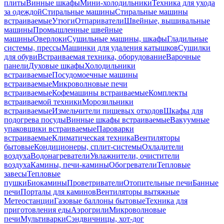
плиты
Винные шкафы
Мини-холодильники
Техника для ухода
за одеждой
Стиральные машины
Стиральные машины
встраиваемые
Утюги
Отпариватели
Швейные, вышивальные
машины
Промышленные швейные
машины
Оверлоки
Сушильные машины, шкафы
Гладильные
системы, прессы
Машинки для удаления катышков
Сушилки
для обуви
Встраиваемая техника, оборудование
Варочные
панели
Духовые шкафы
Холодильники
встраиваемые
Посудомоечные машины
встраиваемые
Микроволновые печи
встраиваемые
Кофемашины встраиваемые
Комплекты
встраиваемой техники
Морозильники
встраиваемые
Измельчители пищевых отходов
Шкафы для
подогрева посуды
Винные шкафы встраиваемые
Вакуумные
упаковщики встраиваемые
Пароварки
встраиваемые
Климатическая техника
Вентиляторы
бытовые
Кондиционеры, сплит-системы
Охладители
воздуха
Водонагреватели
Увлажнители, очистители
воздуха
Камины, печи-камины
Обогреватели
Тепловые
завесы
Тепловые
пушки
Биокамины
Проветриватели
Отопительные печи
Банные
печи
Порталы для каминов
Вентиляторы вытяжные
Метеостанции
Газовые баллоны бытовые
Техника для
приготовления еды
Аэрогрили
Микроволновые
печи
Мультиварки
Сэндвичницы, хот-дог