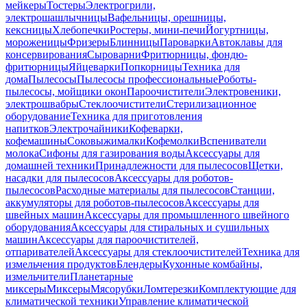
мейкеры
Тостеры
Электрогрили,
электрошашлычницы
Вафельницы, орешницы,
кексницы
Хлебопечки
Ростеры, мини-печи
Йогуртницы,
мороженицы
Фризеры
Блинницы
Пароварки
Автоклавы для
консервирования
Сыроварни
Фритюрницы, фондю-
фритюрницы
Яйцеварки
Попкорницы
Техника для
дома
Пылесосы
Пылесосы профессиональные
Роботы-
пылесосы, мойщики окон
Пароочистители
Электровеники,
электрошвабры
Стеклоочистители
Стерилизационное
оборудование
Техника для приготовления
напитков
Электрочайники
Кофеварки,
кофемашины
Соковыжималки
Кофемолки
Вспениватели
молока
Сифоны для газирования воды
Аксессуары для
домашней техники
Принадлежности для пылесосов
Щетки,
насадки для пылесосов
Аксессуары для роботов-
пылесосов
Расходные материалы для пылесосов
Станции,
аккумуляторы для роботов-пылесосов
Аксессуары для
швейных машин
Аксессуары для промышленного швейного
оборудования
Аксессуары для стиральных и сушильных
машин
Аксессуары для пароочистителей,
отпаривателей
Аксессуары для стеклоочистителей
Техника для
измельчения продуктов
Блендеры
Кухонные комбайны,
измельчители
Планетарные
миксеры
Миксеры
Мясорубки
Ломтерезки
Комплектующие для
климатической техники
Управление климатической