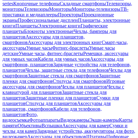
series
Кнопочные телефоны
Складные смартфоны
Телевизоры,
мониторы
Телевизоры
Мониторы
Мониторы-телевизоры
ТВ-
приставки и медиаплееры
Проекторы
Проекционные
экраны
Профессиональные дисплеи
Планшеты, электронные
книги
Планшеты
Электронные книги
Графические
планшеты
Блокноты электронные
Чехлы, бамперы для
планшетов
Аксессуары для планшетов,
смартфонов
Аксессуары для электронных книг
Смарт-часы,
аксессуары
Умные часы
Фитнес-браслеты
Умные часы
детские
Умные часы, фитнес-браслеты
Ремешки, аксессуары
для умных часов
Кабели для умных часов
Аксессуары для
смартфонов, планшетов
Зарядные устройства для телефонов,
планшетов
Чехлы, защитные стекла для телефонов
Чехлы для
смартфонов
Защитные стекла для смартфонов
Защитные
пленки для смартфонов
Стилусы для смартфонов
Игровые
аксессуары для смартфонов
Чехлы для планшетов
Чехлы с
клавиатурой для планшетов
Защитные стекла для
планшетов
Защитные пленки для планшетов
Сумки для
планшетов
Стилусы для планшетов
Аксессуары для
планшетов, смартфонов
Кабели для телефонов,
планшетов
Фото,
видеосъемка
Фотоаппараты
Видеокамеры
Экшн-камеры
Карты
памяти
Объективы
Вспышки
Аксессуары для камер
Сумки и
чехлы для камер
Зарядные устройства, аккумуляторы для фото,
видеокамер
Аксессуары для объективов
Штативы
Цифровые