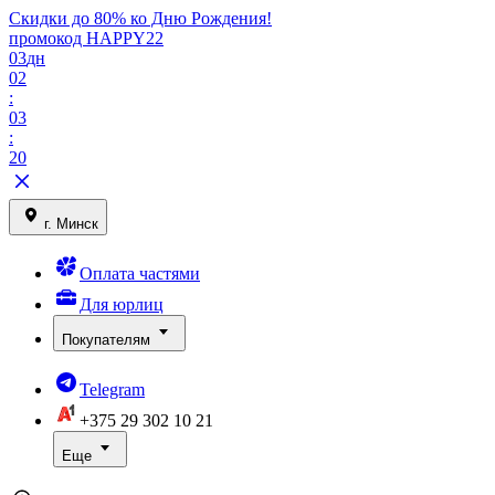
Скидки до 80% ко Дню Рождения!
промокод HAPPY22
03
дн
02
:
03
:
20
г. Минск
Оплата частями
Для юрлиц
Покупателям
Telegram
+375 29
302 10 21
Еще