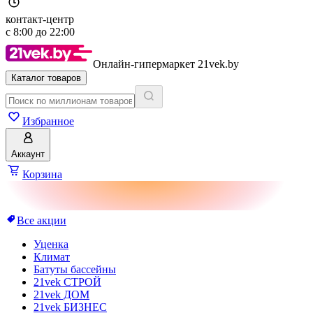
контакт-центр
с
8:00
до
22:00
Онлайн-гипермаркет 21vek.by
Каталог товаров
Избранное
Аккаунт
Корзина
Все акции
Уценка
Климат
Батуты бассейны
21vek СТРОЙ
21vek ДОМ
21vek БИЗНЕС