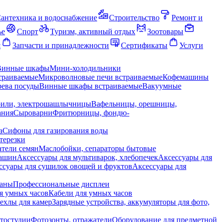
антехника и водоснабжение
Строительство
Ремонт и
ье
Спорт
Туризм, активный отдых
Зоотовары
я
Запчасти и принадлежности
Сертификаты
Услуги
Винные шкафы
Мини-холодильники
траиваемые
Микроволновые печи встраиваемые
Кофемашины
ева посуды
Винные шкафы встраиваемые
Вакуумные
рили, электрошашлычницы
Вафельницы, орешницы,
ания
Сыроварни
Фритюрницы, фондю-
а
Сифоны для газирования воды
терезки
тели семян
Маслобойки, сепараторы бытовые
машин
Аксессуары для мультиварок, хлебопечек
Аксессуары для
ссуары для сушилок овощей и фруктов
Аксессуары для
раны
Профессиональные дисплеи
я умных часов
Кабели для умных часов
ехлы для камер
Зарядные устройства, аккумуляторы для фото,
тостудии
Фотозонты, отражатели
Оборудование для предметной