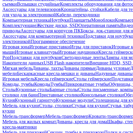
съемки
Вспышки студийные
Комплекты оборудования для фото
Аксессуары для телевизоров
Кронштейны, стойки
Кабели для т
для ухода за электроникой
Кабели, переходники
Компьютерная техника
Ноутбуки
Планшеты
Моноблоки
Компью
Комплектующие
Жесткие диски, SSD
Оперативная память
Видео
приводы
Аксессуары для корпусов ПК
Боксы, док-станции для 
Аксессуары для компьютерной техники
Подставки для ноутбук
электроникой
Программное обеспечение
Игровая зона
Игровые приставки
Игры для приставок
Игровые 
мыши
Игровые клавиатуры
Игровые наушники
Кресла геймерск
Pop
Подставки для ноутбуков
Светодиодные ленты
Лампы для м
Накопители данных
USB Flash накопители
Внешние HDD, SSD 
Мягкая мебель
Диваны, тахты
Диваны прямые
Диваны угловые
Д
мебели
Бескаркасные кресла-мешки и диваны
Надувные диваны
Игровая мебель
Кресла геймерские
Столы геймерские
Подставки
Комоды, тумбы
Комоды
Тумбы
Прикроватные тумбы
Обувницы, 
Столы
Кухонные столы
Барные столы
Столы письменные, комп
столики для бани
Приставные столики
Консольные столики
Обе
Кухня
Кухонный гарнитур
Кухонные модули
Столешницы для к
Мебель для кухни
Столы, столики
Стулья для кухни
Стулья, таб
кухни
Мебель-трансформер
Мебель-трансформер
Кровати-трансформе
Мебель для жилых комнат
Диваны, кресла для дома
Шкафы, стен
кресла-маятники
Мебель для прихожей
Секции, тумбы в прихожую
Полки и сист