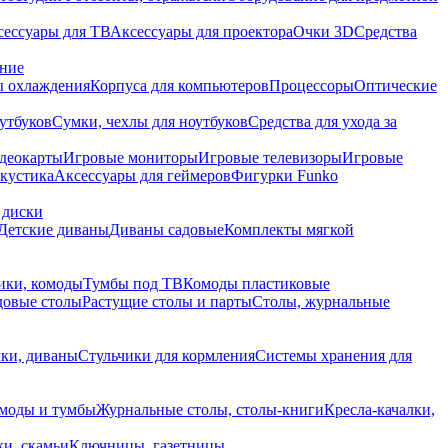
сессуары для ТВ
Аксессуары для проектора
Очки 3D
Средства
ание
 охлаждения
Корпуса для компьютеров
Процессоры
Оптические
утбуков
Сумки, чехлы для ноутбуков
Средства для ухода за
деокарты
Игровые мониторы
Игровые телевизоры
Игровые
акустика
Аксессуары для геймеров
Фигурки Funko
 диски
Детские диваны
Диваны садовые
Комплекты мягкой
ики, комоды
Тумбы под ТВ
Комоды пластиковые
довые столы
Растущие столы и парты
Столы, журнальные
ки, диваны
Стульчики для кормления
Системы хранения для
моды и тумбы
Журнальные столы, столы-книги
Кресла-качалки,
ки, скамьи
Ключницы, газетницы