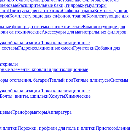
иленовые
Расширительные баки, гидроаккумуляторы
ванн
Плинтусы для сантехники
Сифоны, трапы
Комплектующие
уров
Комплектующие для сифонов, трапов
Комплектующие для
ьные фильтры, системы сантехнические
Комплектующие для
юки сантехнические
Аксессуары для магистральных фильтров,
ружной канализации
Люки канализационные
 составы
Гидроизоляционные смеси
Грунтовки
Добавки для
атериалы
рные элементы кровли
Гидроизоляционные
оры отопления, батареи
Теплый пол
Теплые плинтусы
Системы
ружной канализации
Люки канализационные
Болты, винты, шпильки
Хомуты
Химические
нцевые
Трансформаторы
Аппаратура
я плитки
Порожки, профили для пола и плитки
Приспособления