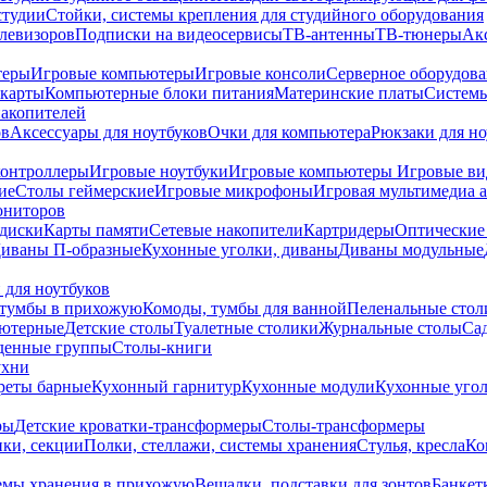
студии
Стойки, системы крепления для студийного оборудования
елевизоров
Подписки на видеосервисы
ТВ-антенны
ТВ-тюнеры
Ак
теры
Игровые компьютеры
Игровые консоли
Серверное оборудов
карты
Компьютерные блоки питания
Материнские платы
Системы
накопителей
ов
Аксессуары для ноутбуков
Очки для компьютера
Рюкзаки для но
контроллеры
Игровые ноутбуки
Игровые компьютеры
Игровые ви
ие
Столы геймерские
Игровые микрофоны
Игровая мультимедиа 
ониторов
диски
Карты памяти
Сетевые накопители
Картридеры
Оптические
иваны П-образные
Кухонные уголки, диваны
Диваны модульные
 для ноутбуков
тумбы в прихожую
Комоды, тумбы для ванной
Пеленальные стол
ьютерные
Детские столы
Туалетные столики
Журнальные столы
Са
денные группы
Столы-книги
ухни
уреты барные
Кухонный гарнитур
Кухонные модули
Кухонные угол
ры
Детские кроватки-трансформеры
Столы-трансформеры
ки, секции
Полки, стеллажи, системы хранения
Стулья, кресла
Ко
емы хранения в прихожую
Вешалки, подставки для зонтов
Банкет