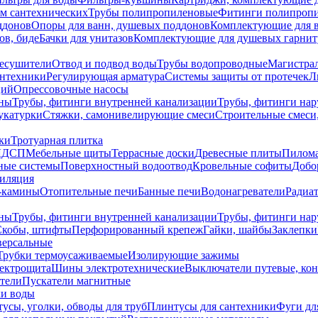
ем сантехнических
Трубы полипропиленовые
Фитинги полипроп
ддонов
Опоры для ванн, душевых поддонов
Комплектующие для 
ов, биде
Бачки для унитазов
Комплектующие для душевых гарнит
есушители
Отвод и подвод воды
Трубы водопроводные
Магистрал
антехники
Регулирующая арматура
Системы защиты от протечек
Л
ций
Опрессовочные насосы
ны
Трубы, фитинги внутренней канализации
Трубы, фитинги на
катурки
Стяжки, самонивелирующие смеси
Строительные смеси,
ки
Тротуарная плитка
ЛДСП
Мебельные щиты
Террасные доски
Древесные плиты
Пилом
ные системы
Поверхностный водоотвод
Кровельные софиты
Добо
тиляция
-камины
Отопительные печи
Банные печи
Водонагреватели
Радиат
ны
Трубы, фитинги внутренней канализации
Трубы, фитинги на
Скобы, штифты
Перфорированный крепеж
Гайки, шайбы
Заклепки
ерсальные
Трубки термоусаживаемые
Изолирующие зажимы
лектрощита
Шины электротехнические
Выключатели путевые, ко
атели
Пускатели магнитные
ки воды
усы, уголки, обводы для труб
Плинтусы для сантехники
Фуги дл