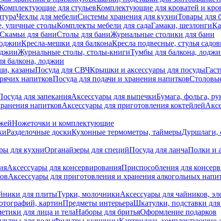
Комплектующие для стульев
Комплектующие для кроватей и кро
итура
Чехлы для мебели
Системы хранения для кухни
Товары для 
, уличные столы
Комплекты мебели для сада
Гамаки, шезлонги
Ка
Скамьи для бани
Столы для бани
Журнальные столики для бани
лоджии
Кресла-мешки для балкона
Кресла подвесные, стулья садо
оджии
Журнальные столы, столы-книги
Тумбы для балкона, лодж
я балкона, лоджии
ши, казаны
Посуда для СВЧ
Крышки и аксессуары для посуды
Гаст
орячих напитков
Посуда для подачи и хранения напитков
Столовы
Посуда для запекания
Аксессуары для выпечки
Бумага, фольга, р
хранения напитков
Аксессуары для приготовления коктейлей
Аксе
ожей
Ножеточки и комплектующие
ки
Разделочные доски
Кухонные термометры, таймеры
Дуршлаги, 
ры для кухни
Органайзеры для специй
Посуда для ланча
Полки и 
ия
Аксессуары для консервирования
Приспособления для консер
ков
Аксессуары для приготовления и хранения алкогольных напи
йники для плиты
Турки, молочники
Аксессуары для чайников, э
отографий, картин
Предметы интерьера
Шкатулки, подставки дл
етики для лица и тела
Наборы для бритья
Оформление подарков
льтры для воды
Фильтры-кувшины
Картриджи, комплектующие д