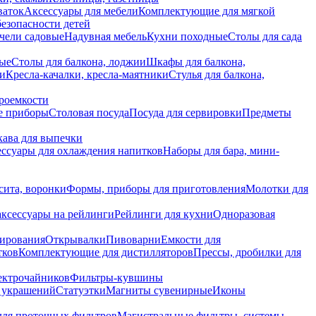
ваток
Аксессуары для мебели
Комплектующие для мягкой
безопасности детей
чели садовые
Надувная мебель
Кухни походные
Столы для сада
вые
Столы для балкона, лоджии
Шкафы для балкона,
ии
Кресла-качалки, кресла-маятники
Стулья для балкона,
роемкости
е приборы
Столовая посуда
Посуда для сервировки
Предметы
укава для выпечки
ссуары для охлаждения напитков
Наборы для бара, мини-
сита, воронки
Формы, приборы для приготовления
Молотки для
аксессуары на рейлинги
Рейлинги для кухни
Одноразовая
вирования
Открывалки
Пивоварни
Емкости для
тков
Комплектующие для дистилляторов
Прессы, дробилки для
лектрочайников
Фильтры-кувшины
я украшений
Статуэтки
Магниты сувенирные
Иконы
ля проточных фильтров
Магистральные фильтры, системы