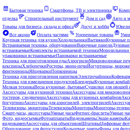
Бытовая техника
Смартфоны, ТВ и электроника
Комп
отделка
Строительный инструмент
Дом и сад
Авто и 
Товары для бизнеса, склада и офиса
Досуг и хобби
Ювели
Все акции
Оплата частями
Уцененные товары
Умны
Крупная техника для кухни
Холодильники
Вытяжки
Кухонные 
Встраиваемая техника, оборудование
Варочные панели
Духовые
встраиваемые
Комплекты встраиваемой техники
Морозильники 
упаковщики встраиваемые
Пароварки встраиваемые
Техника для приготовления еды
Аэрогрили
Микроволновые пе
кексницы
Хлебопечки
Ростеры, мини-печи
Йогуртницы, морож
фритюрницы
Яйцеварки
Попкорницы
Техника для приготовления напитков
Электрочайники
Кофевар
Техника для измельчения продуктов
Блендеры
Кухонные комбай
Мелкая техника
Весы кухонные, бытовые
Сушилки для овощей 
Аксессуары для кухонной техники
Аксессуары для микроволно
тостеров, сэндвичниц
Аксессуары для кухонных комбайнов
Акс
йогуртниц
Аксессуары для аэрогрилей, электрогрилей
Аксессуа
Телевизоры, мониторы
Телевизоры
Мониторы
Мониторы-телеви
Смарт-часы, аксессуары
Умные часы
Фитнес-браслеты
Умные ча
Фото, видеосъемка
Фотоаппараты
Видеокамеры
Экшн-камеры
Ка
видеокамер
Аксессуары для объективов
Штативы
Цифровые фот
Оборудование для фотостудии
Кольцевые лампы
Фоны для фото