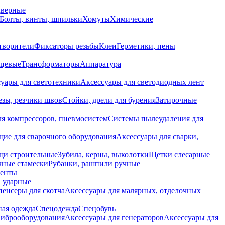
дверные
Болты, винты, шпильки
Хомуты
Химические
творители
Фиксаторы резьбы
Клеи
Герметики, пены
нцевые
Трансформаторы
Аппаратура
уары для светотехники
Аксессуары для светодиодных лент
езы, резчики швов
Стойки, дрели для бурения
Затирочные
ля компрессоров, пневмосистем
Системы пылеудаления для
ие для сварочного оборудования
Аксессуары для сварки,
щи строительные
Зубила, керны, выколотки
Щетки слесарные
чные стамески
Рубанки, рашпили ручные
енты
 ударные
енсеры для скотча
Аксессуары для малярных, отделочных
ная одежда
Спецодежда
Спецобувь
виброоборудования
Аксессуары для генераторов
Аксессуары для