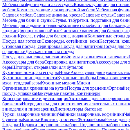
Мебельная фурнитура и аксессуары
Комплектующие для столов
мебели
Комплектующие для корпусной мебели
Мебельная фурн
Садовая мебель
Садовые диваны, кресла
Садовые стулья
Садовые
Мебель для бани и сауны
Стулья, табуретки, подставки для бани
Мебель для лоджии и балкона
Комплекты мебели для балкона, 
лоджии
Дверцы жалюзийные
Системы хранения для балкона, л
лоджии
Кресла, пуфы для балкона, лоджии
Компактные столы дл
Посуда для готовки
Сковороды, сотейники, воки
Кастрюли, ков
Столовая посуда, сервировка
Посуда для напитков
Посуда для г
сервировки
Детская столовая посуда
Посуда для выпечки, запекания
Формы для выпечки, запекания
Аксессуары для бара
Сервировка для напитков
Аксессуары для 
бары
Штопоры, открывалки для бутылок
Кухонные ножи, аксессуары
Ножи
Аксессуары для кухонных н
Кухонные принадлежности
Кухонные приборы
Терки, овощерез
мяса, тендерайзеры
Кухонные мелочи
Миски
Организация хранения на кухне
Посуда для хранения
Органайзе
посуда, упаковка
Вакуумные пакеты, контейнеры
Консервирование и дистилляция
Автоклавы для консервирован
брожения
Ингредиенты для приготовления алкогольных напит
виноделия и пивоварения
Дистилляторы бытовые
Турки, заварочные чайники
Чайники заварочные, кофейники
Ча
Сувениры
Копилки
Картины, постеры
Фотоальбомы
Рамки для ф
Подарки
Подарки, подарочные наборы
Подарочные наборы косм
Водоснабжение
Водонагреватели
Бытовые насосы
Проточные фи