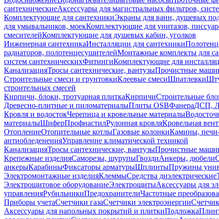
сантехнические
Аксессуары для магистральных фильтров, сист
Комплектующие для сантехники
Экраны для ванн, душевых по
для умывальников, моек
Комплектующие для унитазов, писсуар
смесителей
Комплектующие для душевых кабин, уголков
Инженерная сантехника
Инсталляции для сантехники
Полотенц
радиаторов, полотенцесушителей
Монтажные комплекты для с
систем сантехнических
Фитинги
Комплектующие для инсталля
Канализация
Тросы сантехнические, вантузы
Прочистные маши
Строительные смеси и грунтовки
Клеевые смеси
Шпатлевки
Шту
строительных смесей
Кирпичи, блоки, тротуарная плитка
Кирпичи
Строительные бло
Древесно-плитные и пиломатериалы
Плиты OSB
Фанера
ДСП, 
Кровля и водосток
Черепица и кровельные материалы
Водосточ
материалы
Шифер
Профнастил
Рулонная кровля
Кровельная вен
Отопление
Отопительные котлы
Газовые колонки
Камины, печи
антиобледенения
Управление климатической техникой
Канализация
Тросы сантехнические, вантузы
Прочистные маши
Крепежные изделия
Саморезы, шурупы
Гвозди
Анкеры, дюбели
анкеры
Карабины
Фиксаторы арматуры
Шплинты
Пружины унив
Электромонтажные изделия
Клеммы
Средства диэлектрические
Электрощитовое оборудование
Электрощиты
Аксессуары для э
управления
Рубильники
Предохранители
Частотные преобразов
Приборы учета
Счетчики газа
Счетчики электроэнергии
Счетчи
Аксессуары для напольных покрытий и плитки
Подложка
Плинт