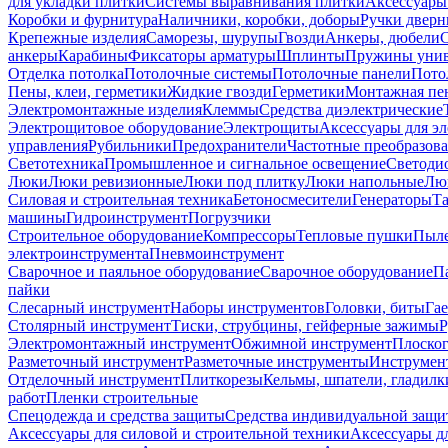
для укладки плитки
Системы выравнивания плитки
Аксессуары
Коробки и фурнитура
Наличники, коробки, доборы
Ручки дверн
Крепежные изделия
Саморезы, шурупы
Гвозди
Анкеры, дюбели
анкеры
Карабины
Фиксаторы арматуры
Шплинты
Пружины унив
Отделка потолка
Потолочные системы
Потолочные панели
Пото
Пены, клеи, герметики
Жидкие гвозди
Герметики
Монтажная пе
Электромонтажные изделия
Клеммы
Средства диэлектрические
Электрощитовое оборудование
Электрощиты
Аксессуары для э
управления
Рубильники
Предохранители
Частотные преобразов
Светотехника
Промышленное и сигнальное освещение
Светоди
Люки
Люки ревизионные
Люки под плитку
Люки напольные
Люк
Силовая и строительная техника
Бетоносмесители
Генераторы
Та
машины
Гидроинструмент
Погрузчики
Строительное оборудование
Компрессоры
Тепловые пушки
Пыле
электроинструмента
Пневмоинструмент
Сварочное и паяльное оборудование
Сварочное оборудование
П
пайки
Слесарный инструмент
Наборы инструментов
Головки, биты
Га
Столярный инструмент
Тиски, струбцины, гейферные зажимы
Р
Электромонтажный инструмент
Обжимной инструмент
Плоског
Разметочный инструмент
Разметочные инструменты
Инструмент
Отделочный инструмент
Плиткорезы
Кельмы, шпатели, гладилк
работ
Пленки строительные
Спецодежда и средства защиты
Средства индивидуальной защ
Аксессуары для силовой и строительной техники
Аксессуары дл