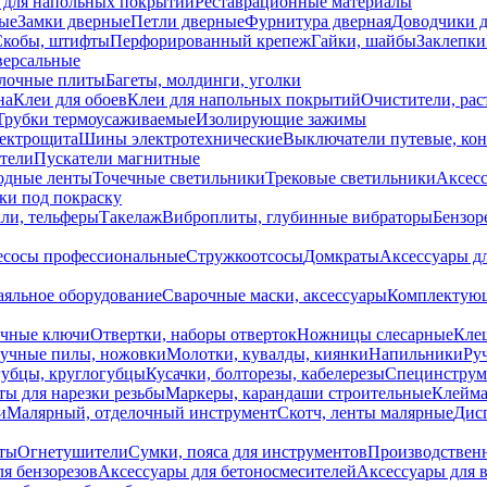
 для напольных покрытий
Реставрационные материалы
ые
Замки дверные
Петли дверные
Фурнитура дверная
Доводчики 
Скобы, штифты
Перфорированный крепеж
Гайки, шайбы
Заклепки
ерсальные
лочные плиты
Багеты, молдинги, уголки
на
Клеи для обоев
Клеи для напольных покрытий
Очистители, рас
Трубки термоусаживаемые
Изолирующие зажимы
лектрощита
Шины электротехнические
Выключатели путевые, ко
атели
Пускатели магнитные
одные ленты
Точечные светильники
Трековые светильники
Аксесс
и под покраску
ли, тельферы
Такелаж
Виброплиты, глубинные вибраторы
Бензор
сосы профессиональные
Стружкоотсосы
Домкраты
Аксессуары д
аяльное оборудование
Сварочные маски, аксессуары
Комплектующ
ечные ключи
Отвертки, наборы отверток
Ножницы слесарные
Кле
учные пилы, ножовки
Молотки, кувалды, киянки
Напильники
Ру
убцы, круглогубцы
Кусачки, болторезы, кабелерезы
Специнструм
ы для нарезки резьбы
Маркеры, карандаши строительные
Клейма
и
Малярный, отделочный инструмент
Скотч, ленты малярные
Дисп
иты
Огнетушители
Сумки, пояса для инструментов
Производствен
я бензорезов
Аксессуары для бетоносмесителей
Аксессуары для 