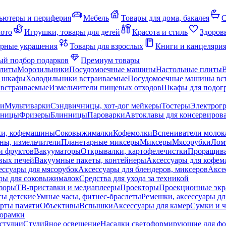
ьютеры и периферия
Мебель
Товары для дома, бакалея
С
мото
Игрушки, товары для детей
Красота и стиль
Здоров
рные украшения
Товары для взрослых
Книги и канцеляри
й подбор подарков
Премиум товары
плиты
Морозильники
Посудомоечные машины
Настольные плиты
 шкафы
Холодильники встраиваемые
Посудомоечные машины вс
встраиваемые
Измельчители пищевых отходов
Шкафы для подогр
чи
Мультиварки
Сэндвичницы, хот-дог мейкеры
Тостеры
Электрог
еницы
Фризеры
Блинницы
Пароварки
Автоклавы для консервиров
ки, кофемашины
Соковыжималки
Кофемолки
Вспениватели молок
ны, измельчители
Планетарные миксеры
Миксеры
Мясорубки
Лом
и фруктов
Вакууматоры
Открывалки, картофелечистки
Проращива
вых печей
Вакуумные пакеты, контейнеры
Аксессуары для кофе
ессуары для мясорубок
Аксессуары для блендеров, миксеров
Аксе
ры для соковыжималок
Средства для ухода за техникой
зоры
ТВ-приставки и медиаплееры
Проекторы
Проекционные эк
сы детские
Умные часы, фитнес-браслеты
Ремешки, аксессуары дл
рты памяти
Объективы
Вспышки
Аксессуары для камер
Сумки и ч
орамки
студии
Студийное освещение
Насадки светоформирующие для фо