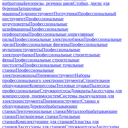
вибраторы
Бензорезы, резчики швов
Стойки, дрели для
бурения
Затирочные
машины
Гидроинструмент
Погрузчики
Профессиональный
инструмент
Профессиональные
шуруповерты
Профессиональные
шлифмашины
Профессиональные
перфораторы
Профессиональные циркулярные
пилы
Профессиональные электролобзики
Профессиональные
дрели
Профессиональные фрезеры
Профессиональные
мультиинструменты
Профессиональные
электрорубанки
Профессиональные строительные
фены
Профессиональные строительные
пистолеты
Профессиональные точильные
станки
Профессиональные
электроножницы
Пневмоинструмент
Наборы
профессионального электроинструмента
Строительное
оборудование
Компрессоры
Тепловые пушки
Пылесосы
профессиональные
Стружкоотсосы
Домкраты
Аксессуары для
компрессоров, пневмосистем
Системы пылеудаления для
электроинструмента
Пневмоинструмент
Станки и
оборудование
Деревообрабатывающие
станки
Ленточнопильные станки
Металлообрабатывающие
станки
Плиткорезные станки
Точильные
станки
Комплектующие для станков
Оснастка для
станков
Аксессуары для станков
Стружкоотсосы
Аксессуары