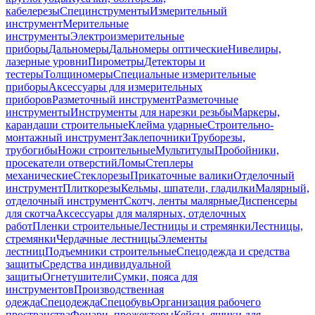
кабелерезы
Специнструменты
Измерительный
инструмент
Мерительные
инструменты
Электроизмерительные
приборы
Дальномеры
Дальномеры оптические
Нивелиры,
лазерные уровни
Пирометры
Детекторы и
тестеры
Толщиномеры
Специальные измерительные
приборы
Аксессуары для измерительных
приборов
Разметочный инструмент
Разметочные
инструменты
Инструменты для нарезки резьбы
Маркеры,
карандаши строительные
Клейма ударные
Строительно-
монтажный инструмент
Заклепочники
Труборезы,
трубогибы
Ножи строительные
Мультитулы
Пробойники,
просекатели отверстий
Ломы
Степлеры
механические
Стеклорезы
Прикаточные валики
Отделочный
инструмент
Плиткорезы
Кельмы, шпатели, гладилки
Малярный,
отделочный инструмент
Скотч, ленты малярные
Диспенсеры
для скотча
Аксессуары для малярных, отделочных
работ
Пленки строительные
Лестницы и стремянки
Лестницы,
стремянки
Чердачные лестницы
Элементы
лестниц
Подъемники строительные
Спецодежда и средства
защиты
Средства индивидуальной
защиты
Огнетушители
Сумки, пояса для
инструментов
Производственная
одежда
Спецодежда
Спецобувь
Организация рабочего
пространства
Фонари, прожекторы
Кейсы, ящики для