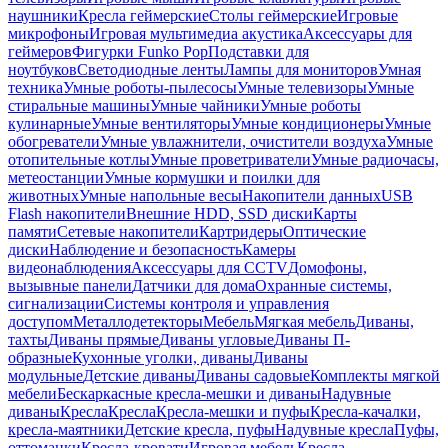
наушники
Кресла геймерские
Столы геймерские
Игровые
микрофоны
Игровая мультимедиа акустика
Аксессуары для
геймеров
Фигурки Funko Pop
Подставки для
ноутбуков
Светодиодные ленты
Лампы для мониторов
Умная
техника
Умные роботы-пылесосы
Умные телевизоры
Умные
стиральные машины
Умные чайники
Умные роботы
кулинарные
Умные вентиляторы
Умные кондиционеры
Умные
обогреватели
Умные увлажнители, очистители воздуха
Умные
отопительные котлы
Умные проветриватели
Умные радиочасы,
метеостанции
Умные кормушки и поилки для
животных
Умные напольные весы
Накопители данных
USB
Flash накопители
Внешние HDD, SSD диски
Карты
памяти
Сетевые накопители
Картридеры
Оптические
диски
Наблюдение и безопасность
Камеры
видеонаблюдения
Аксессуары для CCTV
Домофоны,
вызывные панели
Датчики для дома
Охранные системы,
сигнализации
Системы контроля и управления
доступом
Металлодетекторы
Мебель
Мягкая мебель
Диваны,
тахты
Диваны прямые
Диваны угловые
Диваны П-
образные
Кухонные уголки, диваны
Диваны
модульные
Детские диваны
Диваны садовые
Комплекты мягкой
мебели
Бескаркасные кресла-мешки и диваны
Надувные
диваны
Кресла
Кресла
Кресла-мешки и пуфы
Кресла-качалки,
кресла-маятники
Детские кресла, пуфы
Надувные кресла
Пуфы,
оттоманки
Кресла-кровати
Игровая мебель
Кресла