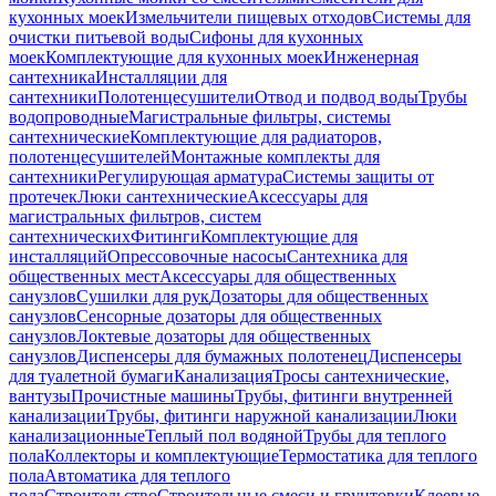
кухонных моек
Измельчители пищевых отходов
Системы для
очистки питьевой воды
Сифоны для кухонных
моек
Комплектующие для кухонных моек
Инженерная
сантехника
Инсталляции для
сантехники
Полотенцесушители
Отвод и подвод воды
Трубы
водопроводные
Магистральные фильтры, системы
сантехнические
Комплектующие для радиаторов,
полотенцесушителей
Монтажные комплекты для
сантехники
Регулирующая арматура
Системы защиты от
протечек
Люки сантехнические
Аксессуары для
магистральных фильтров, систем
сантехнических
Фитинги
Комплектующие для
инсталляций
Опрессовочные насосы
Сантехника для
общественных мест
Аксессуары для общественных
санузлов
Сушилки для рук
Дозаторы для общественных
санузлов
Сенсорные дозаторы для общественных
санузлов
Локтевые дозаторы для общественных
санузлов
Диспенсеры для бумажных полотенец
Диспенсеры
для туалетной бумаги
Канализация
Тросы сантехнические,
вантузы
Прочистные машины
Трубы, фитинги внутренней
канализации
Трубы, фитинги наружной канализации
Люки
канализационные
Теплый пол водяной
Трубы для теплого
пола
Коллекторы и комплектующие
Термостатика для теплого
пола
Автоматика для теплого
пола
Строительство
Строительные смеси и грунтовки
Клеевые