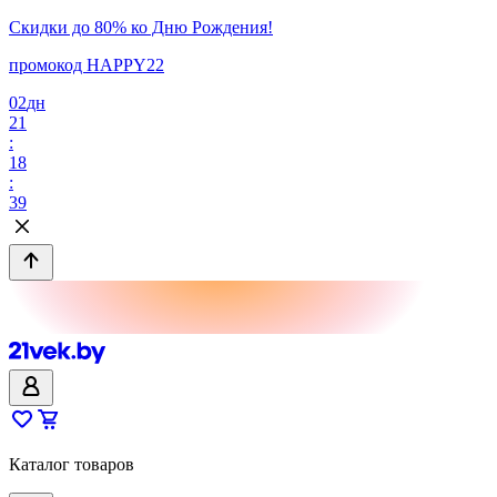
Скидки до 80% ко Дню Рождения!
промокод HAPPY22
02
дн
21
:
18
:
39
Каталог товаров