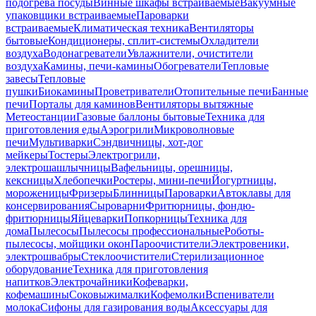
подогрева посуды
Винные шкафы встраиваемые
Вакуумные
упаковщики встраиваемые
Пароварки
встраиваемые
Климатическая техника
Вентиляторы
бытовые
Кондиционеры, сплит-системы
Охладители
воздуха
Водонагреватели
Увлажнители, очистители
воздуха
Камины, печи-камины
Обогреватели
Тепловые
завесы
Тепловые
пушки
Биокамины
Проветриватели
Отопительные печи
Банные
печи
Порталы для каминов
Вентиляторы вытяжные
Метеостанции
Газовые баллоны бытовые
Техника для
приготовления еды
Аэрогрили
Микроволновые
печи
Мультиварки
Сэндвичницы, хот-дог
мейкеры
Тостеры
Электрогрили,
электрошашлычницы
Вафельницы, орешницы,
кексницы
Хлебопечки
Ростеры, мини-печи
Йогуртницы,
мороженицы
Фризеры
Блинницы
Пароварки
Автоклавы для
консервирования
Сыроварни
Фритюрницы, фондю-
фритюрницы
Яйцеварки
Попкорницы
Техника для
дома
Пылесосы
Пылесосы профессиональные
Роботы-
пылесосы, мойщики окон
Пароочистители
Электровеники,
электрошвабры
Стеклоочистители
Стерилизационное
оборудование
Техника для приготовления
напитков
Электрочайники
Кофеварки,
кофемашины
Соковыжималки
Кофемолки
Вспениватели
молока
Сифоны для газирования воды
Аксессуары для