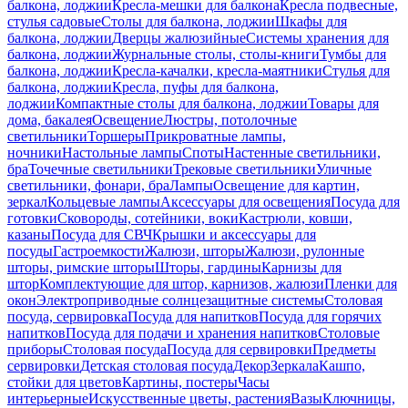
балкона, лоджии
Кресла-мешки для балкона
Кресла подвесные,
стулья садовые
Столы для балкона, лоджии
Шкафы для
балкона, лоджии
Дверцы жалюзийные
Системы хранения для
балкона, лоджии
Журнальные столы, столы-книги
Тумбы для
балкона, лоджии
Кресла-качалки, кресла-маятники
Стулья для
балкона, лоджии
Кресла, пуфы для балкона,
лоджии
Компактные столы для балкона, лоджии
Товары для
дома, бакалея
Освещение
Люстры, потолочные
светильники
Торшеры
Прикроватные лампы,
ночники
Настольные лампы
Споты
Настенные светильники,
бра
Точечные светильники
Трековые светильники
Уличные
светильники, фонари, бра
Лампы
Освещение для картин,
зеркал
Кольцевые лампы
Аксессуары для освещения
Посуда для
готовки
Сковороды, сотейники, воки
Кастрюли, ковши,
казаны
Посуда для СВЧ
Крышки и аксессуары для
посуды
Гастроемкости
Жалюзи, шторы
Жалюзи, рулонные
шторы, римские шторы
Шторы, гардины
Карнизы для
штор
Комплектующие для штор, карнизов, жалюзи
Пленки для
окон
Электроприводные солнцезащитные системы
Столовая
посуда, сервировка
Посуда для напитков
Посуда для горячих
напитков
Посуда для подачи и хранения напитков
Столовые
приборы
Столовая посуда
Посуда для сервировки
Предметы
сервировки
Детская столовая посуда
Декор
Зеркала
Кашпо,
стойки для цветов
Картины, постеры
Часы
интерьерные
Искусственные цветы, растения
Вазы
Ключницы,