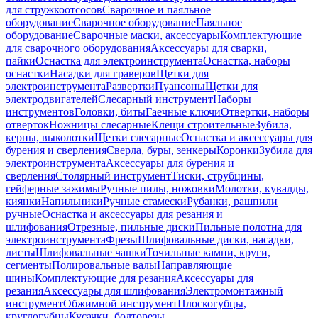
для стружкоотсосов
Сварочное и паяльное
оборудование
Сварочное оборудование
Паяльное
оборудование
Сварочные маски, аксессуары
Комплектующие
для сварочного оборудования
Аксессуары для сварки,
пайки
Оснастка для электроинструмента
Оснастка, наборы
оснастки
Насадки для граверов
Щетки для
электроинструмента
Развертки
Пуансоны
Щетки для
электродвигателей
Слесарный инструмент
Наборы
инструментов
Головки, биты
Гаечные ключи
Отвертки, наборы
отверток
Ножницы слесарные
Клещи строительные
Зубила,
керны, выколотки
Щетки слесарные
Оснастка и аксессуары для
бурения и сверления
Сверла, буры, зенкеры
Коронки
Зубила для
электроинструмента
Аксессуары для бурения и
сверления
Столярный инструмент
Тиски, струбцины,
гейферные зажимы
Ручные пилы, ножовки
Молотки, кувалды,
киянки
Напильники
Ручные стамески
Рубанки, рашпили
ручные
Оснастка и аксессуары для резания и
шлифования
Отрезные, пильные диски
Пильные полотна для
электроинструмента
Фрезы
Шлифовальные диски, насадки,
листы
Шлифовальные чашки
Точильные камни, круги,
сегменты
Полировальные валы
Направляющие
шины
Комплектующие для резания
Аксессуары для
резания
Аксессуары для шлифования
Электромонтажный
инструмент
Обжимной инструмент
Плоскогубцы,
круглогубцы
Кусачки, болторезы,