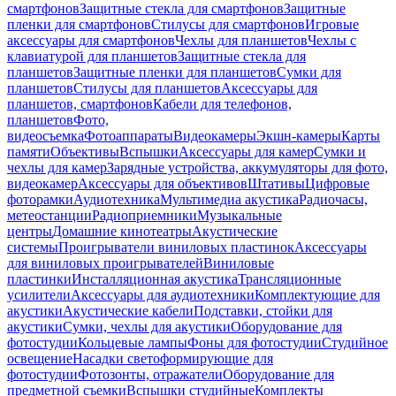
смартфонов
Защитные стекла для смартфонов
Защитные
пленки для смартфонов
Стилусы для смартфонов
Игровые
аксессуары для смартфонов
Чехлы для планшетов
Чехлы с
клавиатурой для планшетов
Защитные стекла для
планшетов
Защитные пленки для планшетов
Сумки для
планшетов
Стилусы для планшетов
Аксессуары для
планшетов, смартфонов
Кабели для телефонов,
планшетов
Фото,
видеосъемка
Фотоаппараты
Видеокамеры
Экшн-камеры
Карты
памяти
Объективы
Вспышки
Аксессуары для камер
Сумки и
чехлы для камер
Зарядные устройства, аккумуляторы для фото,
видеокамер
Аксессуары для объективов
Штативы
Цифровые
фоторамки
Аудиотехника
Мультимедиа акустика
Радиочасы,
метеостанции
Радиоприемники
Музыкальные
центры
Домашние кинотеатры
Акустические
системы
Проигрыватели виниловых пластинок
Аксессуары
для виниловых проигрывателей
Виниловые
пластинки
Инсталляционная акустика
Трансляционные
усилители
Аксессуары для аудиотехники
Комплектующие для
акустики
Акустические кабели
Подставки, стойки для
акустики
Сумки, чехлы для акустики
Оборудование для
фотостудии
Кольцевые лампы
Фоны для фотостудии
Студийное
освещение
Насадки светоформирующие для
фотостудии
Фотозонты, отражатели
Оборудование для
предметной съемки
Вспышки студийные
Комплекты