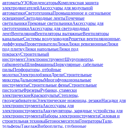
автоматы
УЗО
Конденсаторы
Комплексная защита
электродвигателей
Аксессуары для модульной
автоматики
Светотехника
Промышленное и сигнальное
освещение
Светодиодные ленты
Точечные
светильники
Трековые светильники
Аксессуары для
светотехники
Аксессуары для светодиодных
лент
Вентиляция
Вентиляторы вытяжные
Вентиляторы
канальные
Системы воздуховодов
Решетки вентиляционные,
диффузоры
Проветриватели
Люки
Люки ревизионные
Люки
под плитку
Люки напольные
Люки под
покраску
Строительный
инструмент
Электроинструмент
Шуруповерты,
гайковерты
Шлифмашины
Циркулярные, сабельные
пилы
Перфораторы, отбойные
молотки
Электролобзики
Дрели
Строительные
миксеры
Дальномеры
Многофункциональные
инструменты
Строительные фены
Строительные
пистолеты
Фрезеры
Рубанки, стамески
электрические
Краскопульты
Степлеры,
гвоздезабиватели
Электрические ножницы, резаки
Насадки для
электроинструмента
Аксессуары для
электроинструмента
Аккумуляторы, зарядные устройства для
электроинструмента
Наборы электроинструмента
Силовая и
строительная техника
Бетоносмесители
Генераторы
Тали,
тельферы
Такелаж
Виброплиты, глубинные