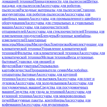
домашней техники
Принадлежности для пылесосов
Щетки,
насадки для пылесосов
Аксессуары для роботов-
пылесосов
Расходные материалы для пылесосов
Станции,
аккумуляторы для роботов-пылесосов
Аксессуары для
швейных машин
Аксессуары для промышленного швейного
оборудования
Аксессуары для стиральных и сушильных
машин
Аксессуары для пароочистителей,
отпаривателей
Аксессуары для стеклоочистителей
Техника для
измельчения продуктов
Блендеры
Кухонные комбайны,
измельчители
Планетарные
миксеры
Миксеры
Мясорубки
Ломтерезки
Комплектующие для
климатической техники
Управление климатической
техникой
Фильтры для климатической техники
Аксессуары для
климатической техники
Мелкая техника
Весы кухонные,
бытовые
Сушилки для овощей и
фруктов
Вакууматоры
Открывалки,
картофелечистки
Проращиватели семян
Маслобойки,
сепараторы бытовые
Аксессуары для крупной
техники
Аксессуары для вытяжек
Аксессуары для плит и
духовок
Аксессуары для холодильников
Аксессуары для
посудомоечных машин
Средства для посудомоечных
машин
Средства для ухода за техникой
Аксессуары для
кухонной техники
Аксессуары для микроволновых
печей
Вакуумные пакеты, контейнеры
Аксессуары для
кофемашин
Аксессуары для мультиварок,