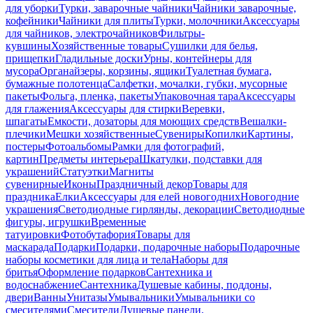
для уборки
Турки, заварочные чайники
Чайники заварочные,
кофейники
Чайники для плиты
Турки, молочники
Аксессуары
для чайников, электрочайников
Фильтры-
кувшины
Хозяйственные товары
Сушилки для белья,
прищепки
Гладильные доски
Урны, контейнеры для
мусора
Органайзеры, корзины, ящики
Туалетная бумага,
бумажные полотенца
Салфетки, мочалки, губки, мусорные
пакеты
Фольга, пленка, пакеты
Упаковочная тара
Аксессуары
для глажения
Аксессуары для стирки
Веревки,
шпагаты
Емкости, дозаторы для моющих средств
Вешалки-
плечики
Мешки хозяйственные
Сувениры
Копилки
Картины,
постеры
Фотоальбомы
Рамки для фотографий,
картин
Предметы интерьера
Шкатулки, подставки для
украшений
Статуэтки
Магниты
сувенирные
Иконы
Праздничный декор
Товары для
праздника
Елки
Аксессуары для елей новогодних
Новогодние
украшения
Светодиодные гирлянды, декорации
Светодиодные
фигуры, игрушки
Временные
татуировки
Фотобутафория
Товары для
маскарада
Подарки
Подарки, подарочные наборы
Подарочные
наборы косметики для лица и тела
Наборы для
бритья
Оформление подарков
Сантехника и
водоснабжение
Сантехника
Душевые кабины, поддоны,
двери
Ванны
Унитазы
Умывальники
Умывальники со
смесителями
Смесители
Душевые панели,