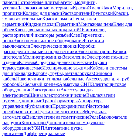
панели
Потолочные плиты
Багеты, молдинги,
уголки
Лакокрасочные материалы
Краски
Эмали
Лаки
Морилки,
пропитки
Колеры для краски
Растворители
Грунтовки
Краски,
эмали аэрозольные
Краски, эмали
Пены, клеи,
герметики
Жидкие гвозди
Герметики
Монтажная пена
Клеи для
обоев
Клеи для напольных покрытий
Очистители,
растворители
Фиксаторы резьбы
Клеи
Герметики,
пены
Электромонтажное оборудование
Розетки и
выключатели
Электрические звонки
Коробки
распределительные и подрозетники
Электропатроны
Вилки,
штепсели
Молниеприемники
Заземление
Электромонтажные
изделия
Клеммы
Средства диэлектрические
Трубки
термоусаживаемые
Изолирующие зажимы
Кабель и системы
для прокладки
Короба, трубы, металлорукав
Силовой
кабель
Наконечники, гильзы кабельные
Аксессуары для труб,
коробов
Кабельный крепеж
Арматура СИП
Электрощитовое
оборудование
Электрощиты
Аксессуары для
электрощита
Шины электротехнические
Выключатели
путевые, концевые
Трансформаторы
Аппаратура
управления
Рубильники
Предохранители
Частотные
преобразователи
Пускатели магнитные
Модульная
автоматика
Выключатели автоматические
Реле
Выключатели
нагрузки
Контакторы
Дополнительное модульное
оборудование
УЗИП
Автоматика пуска
двигателя
Дифференциальные