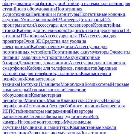
оборудования для фотостудии
Стойки, системы крепления для
студийного оборудования
Портативная
аудиотехника
Наушники и гарнитуры
Портативные колонки,
акустика
Умные колонки
MP3-плееры
Диктофоны
CD-
проигрыватели
Аксессуары для телевизоров
Кронштейны,
стойки
Кабели для телевизоров
Подписки на видеосервисы
ТВ-
антенны
ТВ-тюнеры
Аксессуары для ТВ
Аксессуары для
проектора
Очки 3D
Средства для ухода за
электроникой
Кабели, переходники
Аксессуары для
портативных устройств
Портативные аккумуляторы
Элементы
питания, зарядные устройства
Аккумуляторные
батареи
Держатели, док-станции
Аксессуары для планшетов,
смартфонов
Кабели для телефонов, планшетов
Зарядные
устройства для телефонов, планшетов
Компьютеры и
периферия
Компьютерная
техника
Ноутбуки
Планшеты
Моноблоки
Компьютеры
Игровые
компьютеры
Игровые консоли
Серверное
оборудование
Компьютерная
периферия
Мониторы
Мыши
Клавиатуры
Стилусы
Наборы
периферии
Источники бесперебойного питания
Батареи для
ИБП
Стабилизаторы напряжения
Инверторы
напряжения
Сетевые фильтры, удлинители
Веб-
камеры
Игровые контроллеры
Мультимедиа
акустика
Наушники и гарнитуры
Компьютерные кабели,
переходники
Зарядные, аккумуляторы
Док-станции,