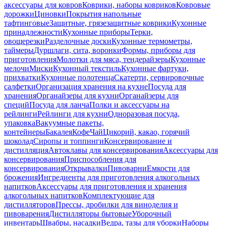
аксессуары для ковров
Коврики, наборы ковриков
Ковровые
дорожки
Циновки
Покрытия напольные
тафтинговые
Защитные, грязезащитные коврики
Кухонные
принадлежности
Кухонные приборы
Терки,
овощерезки
Разделочные доски
Кухонные термометры,
таймеры
Дуршлаги, сита, воронки
Формы, приборы для
приготовления
Молотки для мяса, тендерайзеры
Кухонные
мелочи
Миски
Кухонный текстиль
Кухонные фартуки,
прихватки
Кухонные полотенца
Скатерти, сервировочные
салфетки
Организация хранения на кухне
Посуда для
хранения
Органайзеры для кухни
Органайзеры для
специй
Посуда для ланча
Полки и аксессуары на
рейлинги
Рейлинги для кухни
Одноразовая посуда,
упаковка
Вакуумные пакеты,
контейнеры
Бакалея
Кофе
Чай
Цикорий, какао, горячий
шоколад
Сиропы и топпинги
Консервирование и
дистилляция
Автоклавы для консервирования
Аксессуары для
консервирования
Приспособления для
консервирования
Открывалки
Пивоварни
Емкости для
брожения
Ингредиенты для приготовления алкогольных
напитков
Аксессуары для приготовления и хранения
алкогольных напитков
Комплектующие для
дистилляторов
Прессы, дробилки для виноделия и
пивоварения
Дистилляторы бытовые
Уборочный
инвентарь
Швабры, насадки
Ведра, тазы для уборки
Наборы