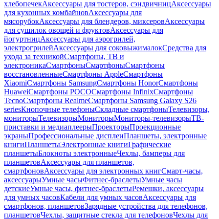
хлебопечек
Аксессуары для тостеров, сэндвичниц
Аксессуары
для кухонных комбайнов
Аксессуары для
мясорубок
Аксессуары для блендеров, миксеров
Аксессуары
для сушилок овощей и фруктов
Аксессуары для
йогуртниц
Аксессуары для аэрогрилей,
электрогрилей
Аксессуары для соковыжималок
Средства для
ухода за техникой
Смартфоны, ТВ и
электроника
Смартфоны
Смартфоны
Смартфоны
восстановленные
Смартфоны Apple
Смартфоны
Xiaomi
Смартфоны Samsung
Смартфоны Honor
Смартфоны
Huawei
Смартфоны POCO
Смартфоны Infinix
Смартфоны
Tecno
Смартфоны Realme
Смартфоны Samsung Galaxy S26
series
Кнопочные телефоны
Складные смартфоны
Телевизоры,
мониторы
Телевизоры
Мониторы
Мониторы-телевизоры
ТВ-
приставки и медиаплееры
Проекторы
Проекционные
экраны
Профессиональные дисплеи
Планшеты, электронные
книги
Планшеты
Электронные книги
Графические
планшеты
Блокноты электронные
Чехлы, бамперы для
планшетов
Аксессуары для планшетов,
смартфонов
Аксессуары для электронных книг
Смарт-часы,
аксессуары
Умные часы
Фитнес-браслеты
Умные часы
детские
Умные часы, фитнес-браслеты
Ремешки, аксессуары
для умных часов
Кабели для умных часов
Аксессуары для
смартфонов, планшетов
Зарядные устройства для телефонов,
планшетов
Чехлы, защитные стекла для телефонов
Чехлы для