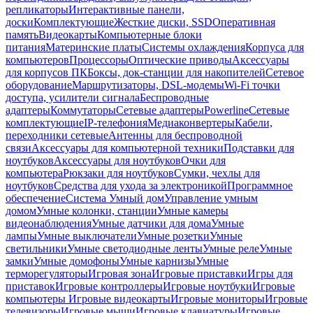
репликаторы
Интерактивные панели,
доски
Комплектующие
Жесткие диски, SSD
Оперативная
память
Видеокарты
Компьютерные блоки
питания
Материнские платы
Системы охлаждения
Корпуса для
компьютеров
Процессоры
Оптические приводы
Аксессуары
для корпусов ПК
Боксы, док-станции для накопителей
Сетевое
оборудование
Маршрутизаторы, DSL-модемы
Wi-Fi точки
доступа, усилители сигнала
Беспроводные
адаптеры
Коммутаторы
Сетевые адаптеры
Powerline
Сетевые
комплектующие
IP-телефония
Медиаконвертеры
Кабели,
переходники сетевые
Антенны для беспроводной
связи
Аксессуары для компьютерной техники
Подставки для
ноутбуков
Аксессуары для ноутбуков
Очки для
компьютера
Рюкзаки для ноутбуков
Сумки, чехлы для
ноутбуков
Средства для ухода за электроникой
Программное
обеспечение
Система Умный дом
Управление умным
домом
Умные колонки, станции
Умные камеры
видеонаблюдения
Умные датчики для дома
Умные
лампы
Умные выключатели
Умные розетки
Умные
светильники
Умные светодиодные ленты
Умные реле
Умные
замки
Умные домофоны
Умные карнизы
Умные
терморегуляторы
Игровая зона
Игровые приставки
Игры для
приставок
Игровые контроллеры
Игровые ноутбуки
Игровые
компьютеры
Игровые видеокарты
Игровые мониторы
Игровые
телевизоры
Игровые мыши
Игровые клавиатуры
Игровые