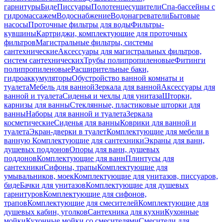
гарнитуры
Биде
Писсуары
Полотенцесушители
Спа-бассейны с
гидромассажем
Водоснабжение
Водонагреватели
Бытовые
насосы
Проточные фильтры для воды
Фильтры-
кувшины
Картриджи, комплектующие для проточных
фильтров
Магистральные фильтры, системы
сантехнические
Аксессуары для магистральных фильтров,
систем сантехнических
Трубы полипропиленовые
Фитинги
полипропиленовые
Расширительные баки,
гидроаккумуляторы
Обустройство ванной комнаты и
туалета
Мебель для ванной
Зеркала для ванной
Аксессуары для
ванной и туалета
Сиденья и чехлы для унитаза
Шторки,
карнизы для ванны
Стеклянные, пластиковые шторки для
ванны
Наборы для ванной и туалета
Зеркала
косметические
Сиденья для ванны
Коврики для ванной и
туалета
Экран-дверки в туалет
Комплектующие для мебели в
ванную
Комплектующие для сантехники
Экраны для ванн,
душевых поддонов
Опоры для ванн, душевых
поддонов
Комплектующие для ванн
Плинтусы для
сантехники
Сифоны, трапы
Комплектующие для
умывальников, моек
Комплектующие для унитазов, писсуаров,
биде
Бачки для унитазов
Комплектующие для душевых
гарнитуров
Комплектующие для сифонов,
трапов
Комплектующие для смесителей
Комплектующие для
душевых кабин, уголков
Сантехника для кухни
Кухонные
мойки
Кухонные мойки со смесителями
Смесители для