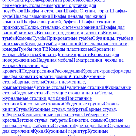
геймерские
Столы геймерские
Подставки для
ноутбуков
Шкафы и стеллажи
Шкафы
Стенки, горки
Шкафы-
купе
Шкафы-гармошки
Шкафы-пеналы для жилой
комнаты
Шкафы с витриной, буфеты
Шкафы, секции в
прихожую
Полки, стеллажи, системы хранения
Шкафы для
ванной комнаты
Вешалки, подставки для зонтов
Комоды,
тумбы
Комоды
Тумбы
Прикроватные тумбы
Обувницы, тумбы в
прихожую
Комоды, тумбы для ванной
Пеленальные столики,
комоды
Тумбы под ТВ
Комоды пластиковые
Кровати и
матрасы
Матрасы
Кровати
Детские кровати
Кроватки для
новорожденных
Надувная мебель
Наматрасники, чехлы на
матрас
Основания для
кроватей
Подматрасники
Раскладушки
Кровати-трансформеры,
шкафы-кровати
Кровати-домики
Столы
Кухонные
столы
Барные столы
Столы письменные,
компьютерные
Детские столы
Туалетные столики
Журнальные
столы
Садовые столы
Растущие столы и парты
Столы,
журнальные столики для бани
Приставные
столики
Консольные столики
Обеденные группы
Столы-
книги
Стулья
Кухонные стулья, табуреты
Барные стулья,
табуреты
Компьютерные кресла, стулья
Геймерские
кресла
Детские стулья, табуреты
Банкетки, скамьи
Садовые
кресла, стулья, табуреты
Стулья, табуреты для бани
Стульчики
для кормления
Кухня
Кухонный гарнитур
Кухонные