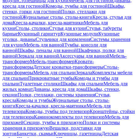
модули
Столешницы для кухни
Мебель для гостиной
Диваны,
кресла для гостиной
Комоды, тумбы для гостиной
Шкафы,
стенки, горки для гостиной
Полки, стеллажи для
гостиной
Журнальные столы, столы-книги
Кресла, стулья для
дома
Кресла-качалки, кресла-маятники
Мебель для
кухни
Столы, столики
Стулья для кухни
Стулья, табуреты
барные
Кухонный гарнитур
Кухонные модули
Кухонные
уголки, диваны
Стульчики для кормления
Системы хранения
для кухни
Мебель для ванной
Тумбы, консоли для
ванной
Шкафы, пеналы для ванной
Шкафчики, полки для
ванной
Зеркала для ванной
Аксессуары для ванной
Мебель-
трансформер
Мебель-трансформер
Кровати-
трансформеры
Детские кроватки-трансформеры
Столы-
трансформеры
Мебель для спальни
Зеркала
Комплекты мебели
для спальни
Прикроватные тумбы
Комоды и тумбы для
спальни
Туалетные столики
Шкафы для спальни
Мебель для
жилых комнат
Диваны, кресла для дома
Шкафы, стенки,
секции
Полки, стеллажи, системы хранения
Стулья,
кресла
Комоды и тумбы
Журнальные столы, столы-
книги
Кресла-качалки, кресла-маятники
Мебель для
телевизора
Комоды, тумбы под телевизор
Кронштейны, стойки
для телевизора
Каминокомплекты под телевизор
Мебель для
прихожей
Секции, тумбы в прихожую
Полки и системы
хранения в прихожую
Вешалки, подставки для
зонтов
Банкетки, скамьи
Ключницы, газетницы
Детская