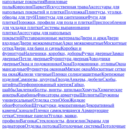
напольные покрытия
Виниловые
полы
Ковролин
Паркет
Искусственная трава
Аксессуары для
напольных покрытий и плитки
Подложка
Плинтусы, уголки,
обводы для труб
Плинтусы для сантехники
Фуги для
плитки
Порожки, профили для пола и плитки
Приспособления
для укладки плитки
Системы выравнивания
плитки
Аксессуары для напольных
покрытий
Реставрационные материалы
Двери и арки
Двери
входные
Двери межкомнатные
Арки межкомнатные
Москитные
сетки
Двери для бани и сауны
Коробки и
фурнитура
Наличники, коробки, доборы
Ручки дверные
Замки
дверные
Петли дверные
Фурнитура дверная
Доводчики
дверные
Окна и подоконники
Окна
Подоконники, отливы
Окна
мансардные
Фурнитура оконная
Мягкие окна
Москитные сетки
на окна
Жалюзи уличные
Пленки солнцезащитные
Крепежные
изделия
Саморезы, шурупы
Гвозди
Анкеры, дюбели
Скобы,
штифты
Перфорированный крепеж
Гайки,
шайбы
Заклепки
Болты, винты, шпильки
Хомуты
Химические
анкеры
Карабины
Фиксаторы арматуры
Шплинты
Пружины
универсальные
Отделка стен
Обои
Жидкие
обои
Фотообои
Штукатурки декоративные
Декоративный
камень
Скинали
Пленки самоклеящиеся
Армирующие
сетки
Стеновые панели
Уголки, маяки,
профили
Вагонка
Стеклохолсты, флизелин
Экраны для
радиаторов
Отделка потолка
Потолочные системы
Потолочные