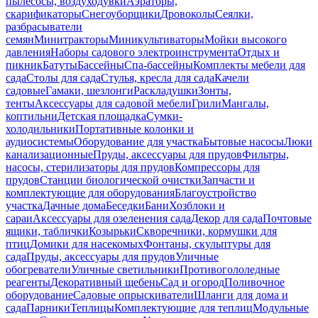
пылесосы, воздуходувки
Аэраторы,
скарификаторы
Снегоуборщики
Дровоколы
Сеялки,
разбрасыватели
семян
Минитракторы
Миникультиваторы
Мойки высокого
давления
Наборы садового электроинструмента
Отдых и
пикник
Батуты
Бассейны
Спа-бассейны
Комплекты мебели для
сада
Столы для сада
Стулья, кресла для сада
Качели
садовые
Гамаки, шезлонги
Раскладушки
Зонты,
тенты
Аксессуары для садовой мебели
Грили
Мангалы,
коптильни
Детская площадка
Сумки-
холодильники
Портативные колонки и
аудиосистемы
Оборудование для участка
Бытовые насосы
Люки
канализационные
Пруды, аксессуары для прудов
Фильтры,
насосы, стерилизаторы для прудов
Компрессоры для
прудов
Станции биологической очистки
Запчасти и
комплектующие для оборудования
Благоустройство
участка
Дачные дома
Беседки
Бани
Хозблоки и
сараи
Аксессуары для озеленения сада
Декор для сада
Почтовые
ящики, таблички
Козырьки
Скворечники, кормушки для
птиц
Домики для насекомых
Фонтаны, скульптуры для
сада
Пруды, аксессуары для прудов
Уличные
обогреватели
Уличные светильники
Противогололедные
реагенты
Декоративный щебень
Сад и огород
Поливочное
оборудование
Садовые опрыскиватели
Шланги для дома и
сада
Парники
Теплицы
Комплектующие для теплиц
Модульные