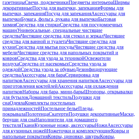
газетницы
Свечи, подсвечники
Предметы интерьера
Ширмы
декоративные
Посуда для выпечки, запекания
Формы для
выпечки, запекания
Посуда для запекания
Аксессуары для
выпечки
Бумага, фольга, рукава для выпечки
Бытовая
химия
Средства для стирки
Средства для посудомоечных
машин
Универсальные, специальные чистящие
средства
Чистящие средства для стекол и зеркал
Чистящие
средства для ванной и туалета
Чистящие средства для
кухни
Средства для мытья посуды
Чистящие средства для
мебели
Чистящие средства для напольных покрытий и
ковров
Средства для ухода за техникой
Освежители
воздуха
Средства от насекомых
Средства ухода за
одеждой
Средства ухода за обувью
Дезинфицирующие
средства
Аксессуары для бара
Сервировка для
напитков
Аксессуары для хранения напитков
Аксессуары для
приготовления коктейлей
Аксессуары для охлаждения
напитков
Наборы для бара, мини-бары
Штопоры, открывалки
для бутылок
Домашний текстиль
Подушки для
сна
Одеяла
Комплекты постельных
принадлежностей
Постельное белье
Пледы,
покрывала
Полотенца
Скатерти
Подушки декоративные
Маски,
беруши для сна
Наполнители для домашнего
текстиля
Ткани
Кухонные ножи, аксессуары
Ножи
Аксессуары
для кухонных ножей
Ножеточки и комплектующие
Ковры и
напольные покрытия
Ковры, циновки, шкуры
Ковры,