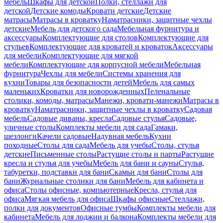
мебель
Шкафы для детской
Полки, стеллажи для
детской
Детские комоды
Кровати детские
Детские
матрасы
Матрасы в кроватку
Наматрасники, защитные чехлы
детские
Мебель для детского сада
Мебельная фурнитура и
аксессуары
Комплектующие для столов
Комплектующие для
стульев
Комплектующие для кроватей и кроваток
Аксессуары
для мебели
Комплектующие для мягкой
мебели
Комплектующие для корпусной мебели
Мебельная
фурнитура
Чехлы для мебели
Системы хранения для
кухни
Товары для безопасности детей
Мебель для самых
маленьких
Кроватки для новорожденных
Пеленальные
столики, комоды, матрасы
Манежи, кровати-манежи
Матрасы в
кроватку
Наматрасники, защитные чехлы в кроватку
Садовая
мебель
Садовые диваны, кресла
Садовые стулья
Садовые,
уличные столы
Комплекты мебели для сада
Гамаки,
шезлонги
Качели садовые
Надувная мебель
Кухни
походные
Столы для сада
Мебель для учебы
Столы, стулья
детские
Письменные столы
Растущие столы и парты
Растущие
кресла и стулья для учебы
Мебель для бани и сауны
Стулья,
табуретки, подставки для бани
Скамьи для бани
Столы для
бани
Журнальные столики для бани
Мебель для кабинета и
офиса
Столы офисные, компьютерные
Кресла, стулья для
офиса
Мягкая мебель для офиса
Шкафы офисные
Стеллажи,
полки для документов
Офисные тумбы
Комплекты мебели для
кабинета
Мебель для лоджии и балкона
Комплекты мебели для