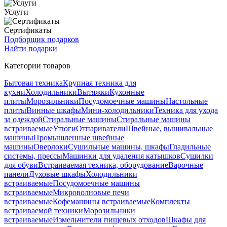
Услуги
Сертификаты
Подборщик подарков
Найти подарки
Категории товаров
Бытовая техника
Крупная техника для
кухни
Холодильники
Вытяжки
Кухонные
плиты
Морозильники
Посудомоечные машины
Настольные
плиты
Винные шкафы
Мини-холодильники
Техника для ухода
за одеждой
Стиральные машины
Стиральные машины
встраиваемые
Утюги
Отпариватели
Швейные, вышивальные
машины
Промышленные швейные
машины
Оверлоки
Сушильные машины, шкафы
Гладильные
системы, прессы
Машинки для удаления катышков
Сушилки
для обуви
Встраиваемая техника, оборудование
Варочные
панели
Духовые шкафы
Холодильники
встраиваемые
Посудомоечные машины
встраиваемые
Микроволновые печи
встраиваемые
Кофемашины встраиваемые
Комплекты
встраиваемой техники
Морозильники
встраиваемые
Измельчители пищевых отходов
Шкафы для