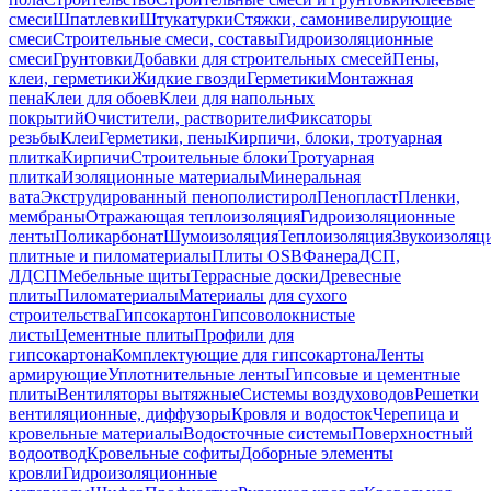
смеси
Шпатлевки
Штукатурки
Стяжки, самонивелирующие
смеси
Строительные смеси, составы
Гидроизоляционные
смеси
Грунтовки
Добавки для строительных смесей
Пены,
клеи, герметики
Жидкие гвозди
Герметики
Монтажная
пена
Клеи для обоев
Клеи для напольных
покрытий
Очистители, растворители
Фиксаторы
резьбы
Клеи
Герметики, пены
Кирпичи, блоки, тротуарная
плитка
Кирпичи
Строительные блоки
Тротуарная
плитка
Изоляционные материалы
Минеральная
вата
Экструдированный пенополистирол
Пенопласт
Пленки,
мембраны
Отражающая теплоизоляция
Гидроизоляционные
ленты
Поликарбонат
Шумоизоляция
Теплоизоляция
Звукоизоляц
плитные и пиломатериалы
Плиты OSB
Фанера
ДСП,
ЛДСП
Мебельные щиты
Террасные доски
Древесные
плиты
Пиломатериалы
Материалы для сухого
строительства
Гипсокартон
Гипсоволокнистые
листы
Цементные плиты
Профили для
гипсокартона
Комплектующие для гипсокартона
Ленты
армирующие
Уплотнительные ленты
Гипсовые и цементные
плиты
Вентиляторы вытяжные
Системы воздуховодов
Решетки
вентиляционные, диффузоры
Кровля и водосток
Черепица и
кровельные материалы
Водосточные системы
Поверхностный
водоотвод
Кровельные софиты
Доборные элементы
кровли
Гидроизоляционные