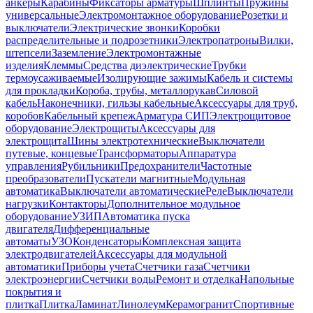
анкеры
Карабины
Фиксаторы арматуры
Шплинты
Пружины
универсальные
Электромонтажное оборудование
Розетки и
выключатели
Электрические звонки
Коробки
распределительные и подрозетники
Электропатроны
Вилки,
штепсели
Заземление
Электромонтажные
изделия
Клеммы
Средства диэлектрические
Трубки
термоусаживаемые
Изолирующие зажимы
Кабель и системы
для прокладки
Короба, трубы, металлорукав
Силовой
кабель
Наконечники, гильзы кабельные
Аксессуары для труб,
коробов
Кабельный крепеж
Арматура СИП
Электрощитовое
оборудование
Электрощиты
Аксессуары для
электрощита
Шины электротехнические
Выключатели
путевые, концевые
Трансформаторы
Аппаратура
управления
Рубильники
Предохранители
Частотные
преобразователи
Пускатели магнитные
Модульная
автоматика
Выключатели автоматические
Реле
Выключатели
нагрузки
Контакторы
Дополнительное модульное
оборудование
УЗИП
Автоматика пуска
двигателя
Дифференциальные
автоматы
УЗО
Конденсаторы
Комплексная защита
электродвигателей
Аксессуары для модульной
автоматики
Приборы учета
Счетчики газа
Счетчики
электроэнергии
Счетчики воды
Ремонт и отделка
Напольные
покрытия и
плитка
Плитка
Ламинат
Линолеум
Керамогранит
Спортивные