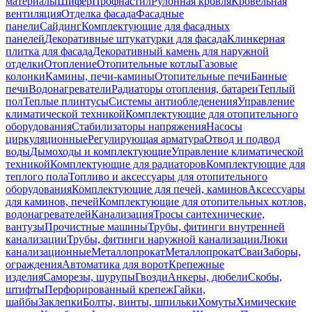
материалы
Шифер
Профнастил
Рулонная кровля
Кровельная
вентиляция
Отделка фасада
Фасадные
панели
Сайдинг
Комплектующие для фасадных
панелей
Декоративные штукатурки для фасада
Клинкерная
плитка для фасада
Декоративный камень для наружной
отделки
Отопление
Отопительные котлы
Газовые
колонки
Камины, печи-камины
Отопительные печи
Банные
печи
Водонагреватели
Радиаторы отопления, батареи
Теплый
пол
Теплые плинтусы
Системы антиобледенения
Управление
климатической техникой
Комплектующие для отопительного
оборудования
Стабилизаторы напряжения
Насосы
циркуляционные
Регулирующая арматура
Отвод и подвод
воды
Дымоходы и комплектующие
Управление климатической
техникой
Комплектующие для радиаторов
Комплектующие для
теплого пола
Топливо и аксессуары для отопительного
оборудования
Комплектующие для печей, каминов
Аксессуары
для каминов, печей
Комплектующие для отопительных котлов,
водонагревателей
Канализация
Тросы сантехнические,
вантузы
Прочистные машины
Трубы, фитинги внутренней
канализации
Трубы, фитинги наружной канализации
Люки
канализационные
Металлопрокат
Металлопрокат
Сваи
Заборы,
ограждения
Автоматика для ворот
Крепежные
изделия
Саморезы, шурупы
Гвозди
Анкеры, дюбели
Скобы,
штифты
Перфорированный крепеж
Гайки,
шайбы
Заклепки
Болты, винты, шпильки
Хомуты
Химические