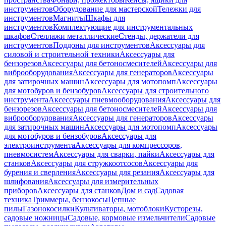
инструментов
Оборудование для мастерской
Тележки для
инструментов
Магниты
Шкафы для
инструментов
Комплектующие для инструментальных
шкафов
Стеллажи металлические
Стенды, держатели для
инструментов
Поддоны для инструментов
Аксессуары для
силовой и строительной техники
Аксессуары для
бензорезов
Аксессуары для бетоносмесителей
Аксессуары для
виброоборудования
Аксессуары для генераторов
Аксессуары
для затирочных машин
Аксессуары для мотопомп
Аксессуары
для мотобуров и бензобуров
Аксессуары для строительного
инструмента
Аксессуары пневмооборудования
Аксессуары для
бензорезов
Аксессуары для бетоносмесителей
Аксессуары для
виброоборудования
Аксессуары для генераторов
Аксессуары
для затирочных машин
Аксессуары для мотопомп
Аксессуары
для мотобуров и бензобуров
Аксессуары для
электроинструмента
Аксессуары для компрессоров,
пневмосистем
Аксессуары для сварки, пайки
Аксессуары для
станков
Аксессуары для стружкоотсосов
Аксессуары для
бурения и сверления
Аксессуары для резания
Аксессуары для
шлифования
Аксессуары для измерительных
приборов
Аксессуары для станков
Дом и сад
Садовая
техника
Триммеры, бензокосы
Цепные
пилы
Газонокосилки
Культиваторы, мотоблоки
Кусторезы,
садовые ножницы
Садовые, кормовые измельчители
Садовые