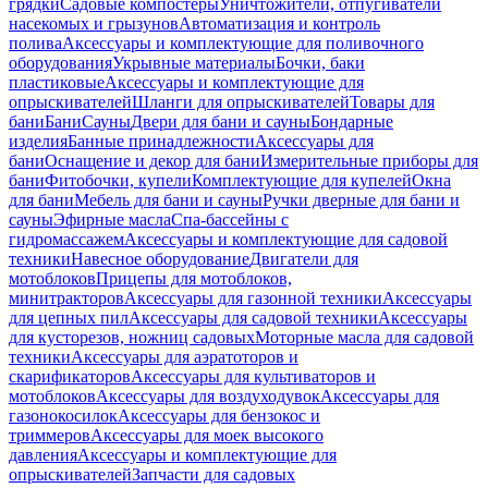
грядки
Садовые компостеры
Уничтожители, отпугиватели
насекомых и грызунов
Автоматизация и контроль
полива
Аксессуары и комплектующие для поливочного
оборудования
Укрывные материалы
Бочки, баки
пластиковые
Аксессуары и комплектующие для
опрыскивателей
Шланги для опрыскивателей
Товары для
бани
Бани
Сауны
Двери для бани и сауны
Бондарные
изделия
Банные принадлежности
Аксессуары для
бани
Оснащение и декор для бани
Измерительные приборы для
бани
Фитобочки, купели
Комплектующие для купелей
Окна
для бани
Мебель для бани и сауны
Ручки дверные для бани и
сауны
Эфирные масла
Спа-бассейны с
гидромассажем
Аксессуары и комплектующие для садовой
техники
Навесное оборудование
Двигатели для
мотоблоков
Прицепы для мотоблоков,
минитракторов
Аксессуары для газонной техники
Аксессуары
для цепных пил
Аксессуары для садовой техники
Аксессуары
для кусторезов, ножниц садовых
Моторные масла для садовой
техники
Аксессуары для аэратоторов и
скарификаторов
Аксессуары для культиваторов и
мотоблоков
Аксессуары для воздуходувок
Аксессуары для
газонокосилок
Аксессуары для бензокос и
триммеров
Аксессуары для моек высокого
давления
Аксессуары и комплектующие для
опрыскивателей
Запчасти для садовых