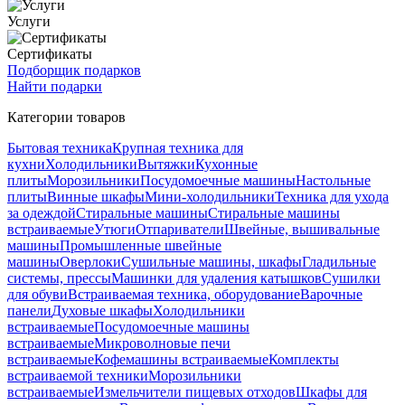
Услуги
Сертификаты
Подборщик подарков
Найти подарки
Категории товаров
Бытовая техника
Крупная техника для
кухни
Холодильники
Вытяжки
Кухонные
плиты
Морозильники
Посудомоечные машины
Настольные
плиты
Винные шкафы
Мини-холодильники
Техника для ухода
за одеждой
Стиральные машины
Стиральные машины
встраиваемые
Утюги
Отпариватели
Швейные, вышивальные
машины
Промышленные швейные
машины
Оверлоки
Сушильные машины, шкафы
Гладильные
системы, прессы
Машинки для удаления катышков
Сушилки
для обуви
Встраиваемая техника, оборудование
Варочные
панели
Духовые шкафы
Холодильники
встраиваемые
Посудомоечные машины
встраиваемые
Микроволновые печи
встраиваемые
Кофемашины встраиваемые
Комплекты
встраиваемой техники
Морозильники
встраиваемые
Измельчители пищевых отходов
Шкафы для