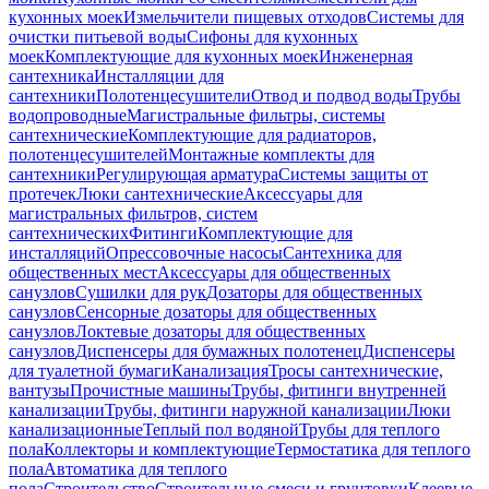
кухонных моек
Измельчители пищевых отходов
Системы для
очистки питьевой воды
Сифоны для кухонных
моек
Комплектующие для кухонных моек
Инженерная
сантехника
Инсталляции для
сантехники
Полотенцесушители
Отвод и подвод воды
Трубы
водопроводные
Магистральные фильтры, системы
сантехнические
Комплектующие для радиаторов,
полотенцесушителей
Монтажные комплекты для
сантехники
Регулирующая арматура
Системы защиты от
протечек
Люки сантехнические
Аксессуары для
магистральных фильтров, систем
сантехнических
Фитинги
Комплектующие для
инсталляций
Опрессовочные насосы
Сантехника для
общественных мест
Аксессуары для общественных
санузлов
Сушилки для рук
Дозаторы для общественных
санузлов
Сенсорные дозаторы для общественных
санузлов
Локтевые дозаторы для общественных
санузлов
Диспенсеры для бумажных полотенец
Диспенсеры
для туалетной бумаги
Канализация
Тросы сантехнические,
вантузы
Прочистные машины
Трубы, фитинги внутренней
канализации
Трубы, фитинги наружной канализации
Люки
канализационные
Теплый пол водяной
Трубы для теплого
пола
Коллекторы и комплектующие
Термостатика для теплого
пола
Автоматика для теплого
пола
Строительство
Строительные смеси и грунтовки
Клеевые