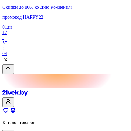
Скидки до 80% ко Дню Рождения!
промокод HAPPY22
01
дн
17
:
57
:
04
Каталог товаров