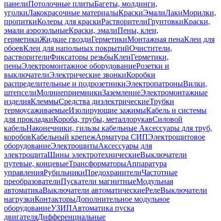
панели
Потолочные плиты
Багеты, молдинги,
уголки
Лакокрасочные материалы
Краски
Эмали
Лаки
Морилки,
пропитки
Колеры для краски
Растворители
Грунтовки
Краски,
эмали аэрозольные
Краски, эмали
Пены, клеи,
герметики
Жидкие гвозди
Герметики
Монтажная пена
Клеи для
обоев
Клеи для напольных покрытий
Очистители,
растворители
Фиксаторы резьбы
Клеи
Герметики,
пены
Электромонтажное оборудование
Розетки и
выключатели
Электрические звонки
Коробки
распределительные и подрозетники
Электропатроны
Вилки,
штепсели
Молниеприемники
Заземление
Электромонтажные
изделия
Клеммы
Средства диэлектрические
Трубки
термоусаживаемые
Изолирующие зажимы
Кабель и системы
для прокладки
Короба, трубы, металлорукав
Силовой
кабель
Наконечники, гильзы кабельные
Аксессуары для труб,
коробов
Кабельный крепеж
Арматура СИП
Электрощитовое
оборудование
Электрощиты
Аксессуары для
электрощита
Шины электротехнические
Выключатели
путевые, концевые
Трансформаторы
Аппаратура
управления
Рубильники
Предохранители
Частотные
преобразователи
Пускатели магнитные
Модульная
автоматика
Выключатели автоматические
Реле
Выключатели
нагрузки
Контакторы
Дополнительное модульное
оборудование
УЗИП
Автоматика пуска
двигателя
Дифференциальные