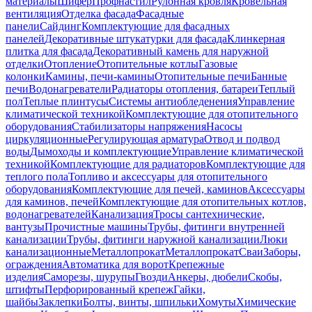
материалы
Шифер
Профнастил
Рулонная кровля
Кровельная
вентиляция
Отделка фасада
Фасадные
панели
Сайдинг
Комплектующие для фасадных
панелей
Декоративные штукатурки для фасада
Клинкерная
плитка для фасада
Декоративный камень для наружной
отделки
Отопление
Отопительные котлы
Газовые
колонки
Камины, печи-камины
Отопительные печи
Банные
печи
Водонагреватели
Радиаторы отопления, батареи
Теплый
пол
Теплые плинтусы
Системы антиобледенения
Управление
климатической техникой
Комплектующие для отопительного
оборудования
Стабилизаторы напряжения
Насосы
циркуляционные
Регулирующая арматура
Отвод и подвод
воды
Дымоходы и комплектующие
Управление климатической
техникой
Комплектующие для радиаторов
Комплектующие для
теплого пола
Топливо и аксессуары для отопительного
оборудования
Комплектующие для печей, каминов
Аксессуары
для каминов, печей
Комплектующие для отопительных котлов,
водонагревателей
Канализация
Тросы сантехнические,
вантузы
Прочистные машины
Трубы, фитинги внутренней
канализации
Трубы, фитинги наружной канализации
Люки
канализационные
Металлопрокат
Металлопрокат
Сваи
Заборы,
ограждения
Автоматика для ворот
Крепежные
изделия
Саморезы, шурупы
Гвозди
Анкеры, дюбели
Скобы,
штифты
Перфорированный крепеж
Гайки,
шайбы
Заклепки
Болты, винты, шпильки
Хомуты
Химические