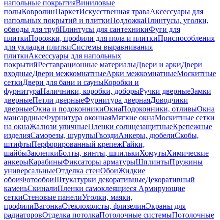
напольные покрытия
Виниловые
полы
Ковролин
Паркет
Искусственная трава
Аксессуары для
напольных покрытий и плитки
Подложка
Плинтусы, уголки,
обводы для труб
Плинтусы для сантехники
Фуги для
плитки
Порожки, профили для пола и плитки
Приспособления
для укладки плитки
Системы выравнивания
плитки
Аксессуары для напольных
покрытий
Реставрационные материалы
Двери и арки
Двери
входные
Двери межкомнатные
Арки межкомнатные
Москитные
сетки
Двери для бани и сауны
Коробки и
фурнитура
Наличники, коробки, доборы
Ручки дверные
Замки
дверные
Петли дверные
Фурнитура дверная
Доводчики
дверные
Окна и подоконники
Окна
Подоконники, отливы
Окна
мансардные
Фурнитура оконная
Мягкие окна
Москитные сетки
на окна
Жалюзи уличные
Пленки солнцезащитные
Крепежные
изделия
Саморезы, шурупы
Гвозди
Анкеры, дюбели
Скобы,
штифты
Перфорированный крепеж
Гайки,
шайбы
Заклепки
Болты, винты, шпильки
Хомуты
Химические
анкеры
Карабины
Фиксаторы арматуры
Шплинты
Пружины
универсальные
Отделка стен
Обои
Жидкие
обои
Фотообои
Штукатурки декоративные
Декоративный
камень
Скинали
Пленки самоклеящиеся
Армирующие
сетки
Стеновые панели
Уголки, маяки,
профили
Вагонка
Стеклохолсты, флизелин
Экраны для
радиаторов
Отделка потолка
Потолочные системы
Потолочные