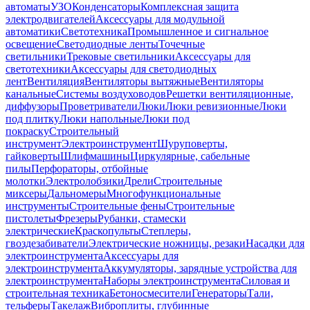
автоматы
УЗО
Конденсаторы
Комплексная защита
электродвигателей
Аксессуары для модульной
автоматики
Светотехника
Промышленное и сигнальное
освещение
Светодиодные ленты
Точечные
светильники
Трековые светильники
Аксессуары для
светотехники
Аксессуары для светодиодных
лент
Вентиляция
Вентиляторы вытяжные
Вентиляторы
канальные
Системы воздуховодов
Решетки вентиляционные,
диффузоры
Проветриватели
Люки
Люки ревизионные
Люки
под плитку
Люки напольные
Люки под
покраску
Строительный
инструмент
Электроинструмент
Шуруповерты,
гайковерты
Шлифмашины
Циркулярные, сабельные
пилы
Перфораторы, отбойные
молотки
Электролобзики
Дрели
Строительные
миксеры
Дальномеры
Многофункциональные
инструменты
Строительные фены
Строительные
пистолеты
Фрезеры
Рубанки, стамески
электрические
Краскопульты
Степлеры,
гвоздезабиватели
Электрические ножницы, резаки
Насадки для
электроинструмента
Аксессуары для
электроинструмента
Аккумуляторы, зарядные устройства для
электроинструмента
Наборы электроинструмента
Силовая и
строительная техника
Бетоносмесители
Генераторы
Тали,
тельферы
Такелаж
Виброплиты, глубинные