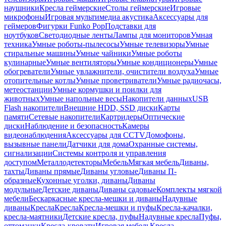
наушники
Кресла геймерские
Столы геймерские
Игровые
микрофоны
Игровая мультимедиа акустика
Аксессуары для
геймеров
Фигурки Funko Pop
Подставки для
ноутбуков
Светодиодные ленты
Лампы для мониторов
Умная
техника
Умные роботы-пылесосы
Умные телевизоры
Умные
стиральные машины
Умные чайники
Умные роботы
кулинарные
Умные вентиляторы
Умные кондиционеры
Умные
обогреватели
Умные увлажнители, очистители воздуха
Умные
отопительные котлы
Умные проветриватели
Умные радиочасы,
метеостанции
Умные кормушки и поилки для
животных
Умные напольные весы
Накопители данных
USB
Flash накопители
Внешние HDD, SSD диски
Карты
памяти
Сетевые накопители
Картридеры
Оптические
диски
Наблюдение и безопасность
Камеры
видеонаблюдения
Аксессуары для CCTV
Домофоны,
вызывные панели
Датчики для дома
Охранные системы,
сигнализации
Системы контроля и управления
доступом
Металлодетекторы
Мебель
Мягкая мебель
Диваны,
тахты
Диваны прямые
Диваны угловые
Диваны П-
образные
Кухонные уголки, диваны
Диваны
модульные
Детские диваны
Диваны садовые
Комплекты мягкой
мебели
Бескаркасные кресла-мешки и диваны
Надувные
диваны
Кресла
Кресла
Кресла-мешки и пуфы
Кресла-качалки,
кресла-маятники
Детские кресла, пуфы
Надувные кресла
Пуфы,
оттоманки
Кресла-кровати
Игровая мебель
Кресла