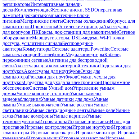
репликаторы
Интерактивные панели,
доски
Комплектующие
Жесткие диски, SSD
Оперативная
память
Видеокарты
Компьютерные блоки
питания
Материнские платы
Системы охлаждения
Корпуса для
компьютеров
Процессоры
Оптические приводы
Аксессуары
для корпусов ПК
Боксы, док-станции для накопителей
Сетевое
оборудование
Маршрутизаторы, DSL-модемы
Wi-Fi точки
доступа, усилители сигнала
Беспроводные
адаптеры
Коммутаторы
Сетевые адаптеры
Powerline
Сетевые
комплектующие
IP-телефония
Медиаконвертеры
Кабели,
переходники сетевые
Антенны для беспроводной
связи
Аксессуары для компьютерной техники
Подставки для
ноутбуков
Аксессуары для ноутбуков
Очки для
компьютера
Рюкзаки для ноутбуков
Сумки, чехлы для
ноутбуков
Средства для ухода за электроникой
Программное
обеспечение
Система Умный дом
Управление умным
домом
Умные колонки, станции
Умные камеры
видеонаблюдения
Умные датчики для дома
Умные
лампы
Умные выключатели
Умные розетки
Умные
светильники
Умные светодиодные ленты
Умные реле
Умные
замки
Умные домофоны
Умные карнизы
Умные
терморегуляторы
Игровая зона
Игровые приставки
Игры для
приставок
Игровые контроллеры
Игровые ноутбуки
Игровые
компьютеры
Игровые видеокарты
Игровые мониторы
Игровые
телевизоры
Игровые мыши
Игровые клавиатуры
Игровые