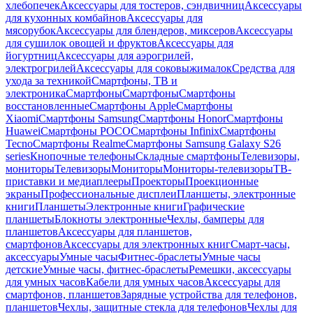
хлебопечек
Аксессуары для тостеров, сэндвичниц
Аксессуары
для кухонных комбайнов
Аксессуары для
мясорубок
Аксессуары для блендеров, миксеров
Аксессуары
для сушилок овощей и фруктов
Аксессуары для
йогуртниц
Аксессуары для аэрогрилей,
электрогрилей
Аксессуары для соковыжималок
Средства для
ухода за техникой
Смартфоны, ТВ и
электроника
Смартфоны
Смартфоны
Смартфоны
восстановленные
Смартфоны Apple
Смартфоны
Xiaomi
Смартфоны Samsung
Смартфоны Honor
Смартфоны
Huawei
Смартфоны POCO
Смартфоны Infinix
Смартфоны
Tecno
Смартфоны Realme
Смартфоны Samsung Galaxy S26
series
Кнопочные телефоны
Складные смартфоны
Телевизоры,
мониторы
Телевизоры
Мониторы
Мониторы-телевизоры
ТВ-
приставки и медиаплееры
Проекторы
Проекционные
экраны
Профессиональные дисплеи
Планшеты, электронные
книги
Планшеты
Электронные книги
Графические
планшеты
Блокноты электронные
Чехлы, бамперы для
планшетов
Аксессуары для планшетов,
смартфонов
Аксессуары для электронных книг
Смарт-часы,
аксессуары
Умные часы
Фитнес-браслеты
Умные часы
детские
Умные часы, фитнес-браслеты
Ремешки, аксессуары
для умных часов
Кабели для умных часов
Аксессуары для
смартфонов, планшетов
Зарядные устройства для телефонов,
планшетов
Чехлы, защитные стекла для телефонов
Чехлы для