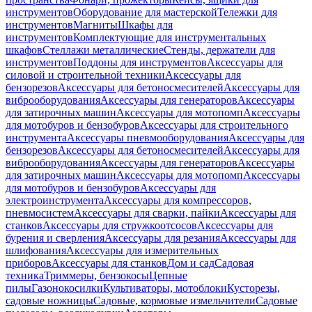
инструментов
Оборудование для мастерской
Тележки для
инструментов
Магниты
Шкафы для
инструментов
Комплектующие для инструментальных
шкафов
Стеллажи металлические
Стенды, держатели для
инструментов
Поддоны для инструментов
Аксессуары для
силовой и строительной техники
Аксессуары для
бензорезов
Аксессуары для бетоносмесителей
Аксессуары для
виброоборудования
Аксессуары для генераторов
Аксессуары
для затирочных машин
Аксессуары для мотопомп
Аксессуары
для мотобуров и бензобуров
Аксессуары для строительного
инструмента
Аксессуары пневмооборудования
Аксессуары для
бензорезов
Аксессуары для бетоносмесителей
Аксессуары для
виброоборудования
Аксессуары для генераторов
Аксессуары
для затирочных машин
Аксессуары для мотопомп
Аксессуары
для мотобуров и бензобуров
Аксессуары для
электроинструмента
Аксессуары для компрессоров,
пневмосистем
Аксессуары для сварки, пайки
Аксессуары для
станков
Аксессуары для стружкоотсосов
Аксессуары для
бурения и сверления
Аксессуары для резания
Аксессуары для
шлифования
Аксессуары для измерительных
приборов
Аксессуары для станков
Дом и сад
Садовая
техника
Триммеры, бензокосы
Цепные
пилы
Газонокосилки
Культиваторы, мотоблоки
Кусторезы,
садовые ножницы
Садовые, кормовые измельчители
Садовые