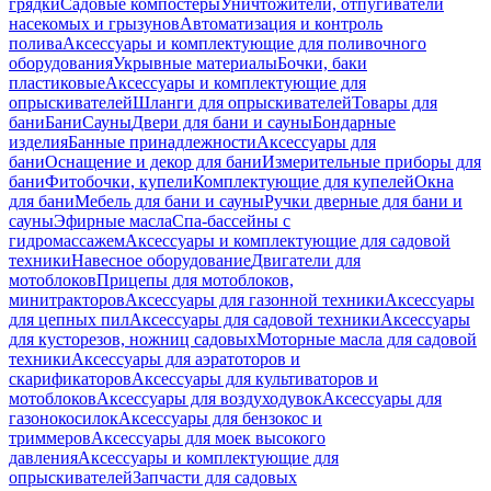
грядки
Садовые компостеры
Уничтожители, отпугиватели
насекомых и грызунов
Автоматизация и контроль
полива
Аксессуары и комплектующие для поливочного
оборудования
Укрывные материалы
Бочки, баки
пластиковые
Аксессуары и комплектующие для
опрыскивателей
Шланги для опрыскивателей
Товары для
бани
Бани
Сауны
Двери для бани и сауны
Бондарные
изделия
Банные принадлежности
Аксессуары для
бани
Оснащение и декор для бани
Измерительные приборы для
бани
Фитобочки, купели
Комплектующие для купелей
Окна
для бани
Мебель для бани и сауны
Ручки дверные для бани и
сауны
Эфирные масла
Спа-бассейны с
гидромассажем
Аксессуары и комплектующие для садовой
техники
Навесное оборудование
Двигатели для
мотоблоков
Прицепы для мотоблоков,
минитракторов
Аксессуары для газонной техники
Аксессуары
для цепных пил
Аксессуары для садовой техники
Аксессуары
для кусторезов, ножниц садовых
Моторные масла для садовой
техники
Аксессуары для аэратоторов и
скарификаторов
Аксессуары для культиваторов и
мотоблоков
Аксессуары для воздуходувок
Аксессуары для
газонокосилок
Аксессуары для бензокос и
триммеров
Аксессуары для моек высокого
давления
Аксессуары и комплектующие для
опрыскивателей
Запчасти для садовых