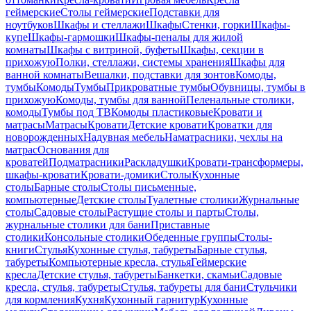
геймерские
Столы геймерские
Подставки для
ноутбуков
Шкафы и стеллажи
Шкафы
Стенки, горки
Шкафы-
купе
Шкафы-гармошки
Шкафы-пеналы для жилой
комнаты
Шкафы с витриной, буфеты
Шкафы, секции в
прихожую
Полки, стеллажи, системы хранения
Шкафы для
ванной комнаты
Вешалки, подставки для зонтов
Комоды,
тумбы
Комоды
Тумбы
Прикроватные тумбы
Обувницы, тумбы в
прихожую
Комоды, тумбы для ванной
Пеленальные столики,
комоды
Тумбы под ТВ
Комоды пластиковые
Кровати и
матрасы
Матрасы
Кровати
Детские кровати
Кроватки для
новорожденных
Надувная мебель
Наматрасники, чехлы на
матрас
Основания для
кроватей
Подматрасники
Раскладушки
Кровати-трансформеры,
шкафы-кровати
Кровати-домики
Столы
Кухонные
столы
Барные столы
Столы письменные,
компьютерные
Детские столы
Туалетные столики
Журнальные
столы
Садовые столы
Растущие столы и парты
Столы,
журнальные столики для бани
Приставные
столики
Консольные столики
Обеденные группы
Столы-
книги
Стулья
Кухонные стулья, табуреты
Барные стулья,
табуреты
Компьютерные кресла, стулья
Геймерские
кресла
Детские стулья, табуреты
Банкетки, скамьи
Садовые
кресла, стулья, табуреты
Стулья, табуреты для бани
Стульчики
для кормления
Кухня
Кухонный гарнитур
Кухонные