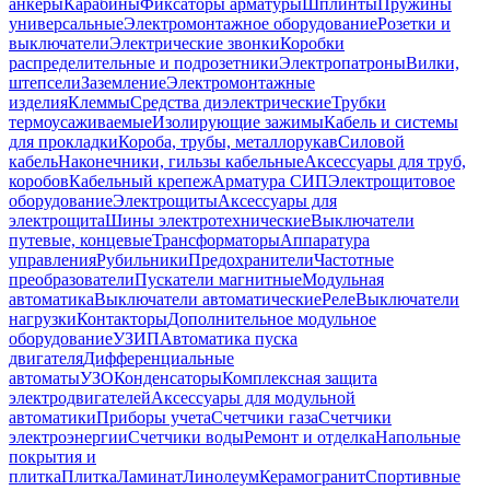
анкеры
Карабины
Фиксаторы арматуры
Шплинты
Пружины
универсальные
Электромонтажное оборудование
Розетки и
выключатели
Электрические звонки
Коробки
распределительные и подрозетники
Электропатроны
Вилки,
штепсели
Заземление
Электромонтажные
изделия
Клеммы
Средства диэлектрические
Трубки
термоусаживаемые
Изолирующие зажимы
Кабель и системы
для прокладки
Короба, трубы, металлорукав
Силовой
кабель
Наконечники, гильзы кабельные
Аксессуары для труб,
коробов
Кабельный крепеж
Арматура СИП
Электрощитовое
оборудование
Электрощиты
Аксессуары для
электрощита
Шины электротехнические
Выключатели
путевые, концевые
Трансформаторы
Аппаратура
управления
Рубильники
Предохранители
Частотные
преобразователи
Пускатели магнитные
Модульная
автоматика
Выключатели автоматические
Реле
Выключатели
нагрузки
Контакторы
Дополнительное модульное
оборудование
УЗИП
Автоматика пуска
двигателя
Дифференциальные
автоматы
УЗО
Конденсаторы
Комплексная защита
электродвигателей
Аксессуары для модульной
автоматики
Приборы учета
Счетчики газа
Счетчики
электроэнергии
Счетчики воды
Ремонт и отделка
Напольные
покрытия и
плитка
Плитка
Ламинат
Линолеум
Керамогранит
Спортивные