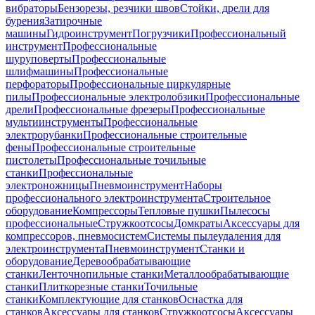
вибраторы
Бензорезы, резчики швов
Стойки, дрели для
бурения
Затирочные
машины
Гидроинструмент
Погрузчики
Профессиональный
инструмент
Профессиональные
шуруповерты
Профессиональные
шлифмашины
Профессиональные
перфораторы
Профессиональные циркулярные
пилы
Профессиональные электролобзики
Профессиональные
дрели
Профессиональные фрезеры
Профессиональные
мультиинструменты
Профессиональные
электрорубанки
Профессиональные строительные
фены
Профессиональные строительные
пистолеты
Профессиональные точильные
станки
Профессиональные
электроножницы
Пневмоинструмент
Наборы
профессионального электроинструмента
Строительное
оборудование
Компрессоры
Тепловые пушки
Пылесосы
профессиональные
Стружкоотсосы
Домкраты
Аксессуары для
компрессоров, пневмосистем
Системы пылеудаления для
электроинструмента
Пневмоинструмент
Станки и
оборудование
Деревообрабатывающие
станки
Ленточнопильные станки
Металлообрабатывающие
станки
Плиткорезные станки
Точильные
станки
Комплектующие для станков
Оснастка для
станков
Аксессуары для станков
Стружкоотсосы
Аксессуары