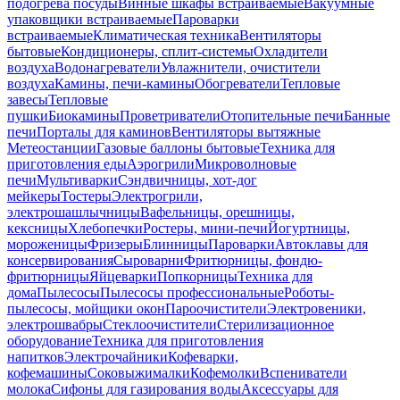
подогрева посуды
Винные шкафы встраиваемые
Вакуумные
упаковщики встраиваемые
Пароварки
встраиваемые
Климатическая техника
Вентиляторы
бытовые
Кондиционеры, сплит-системы
Охладители
воздуха
Водонагреватели
Увлажнители, очистители
воздуха
Камины, печи-камины
Обогреватели
Тепловые
завесы
Тепловые
пушки
Биокамины
Проветриватели
Отопительные печи
Банные
печи
Порталы для каминов
Вентиляторы вытяжные
Метеостанции
Газовые баллоны бытовые
Техника для
приготовления еды
Аэрогрили
Микроволновые
печи
Мультиварки
Сэндвичницы, хот-дог
мейкеры
Тостеры
Электрогрили,
электрошашлычницы
Вафельницы, орешницы,
кексницы
Хлебопечки
Ростеры, мини-печи
Йогуртницы,
мороженицы
Фризеры
Блинницы
Пароварки
Автоклавы для
консервирования
Сыроварни
Фритюрницы, фондю-
фритюрницы
Яйцеварки
Попкорницы
Техника для
дома
Пылесосы
Пылесосы профессиональные
Роботы-
пылесосы, мойщики окон
Пароочистители
Электровеники,
электрошвабры
Стеклоочистители
Стерилизационное
оборудование
Техника для приготовления
напитков
Электрочайники
Кофеварки,
кофемашины
Соковыжималки
Кофемолки
Вспениватели
молока
Сифоны для газирования воды
Аксессуары для