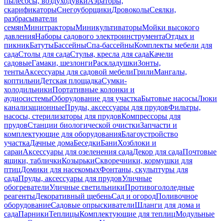
пылесосы, воздуходувки
Аэраторы,
скарификаторы
Снегоуборщики
Дровоколы
Сеялки,
разбрасыватели
семян
Минитракторы
Миникультиваторы
Мойки высокого
давления
Наборы садового электроинструмента
Отдых и
пикник
Батуты
Бассейны
Спа-бассейны
Комплекты мебели для
сада
Столы для сада
Стулья, кресла для сада
Качели
садовые
Гамаки, шезлонги
Раскладушки
Зонты,
тенты
Аксессуары для садовой мебели
Грили
Мангалы,
коптильни
Детская площадка
Сумки-
холодильники
Портативные колонки и
аудиосистемы
Оборудование для участка
Бытовые насосы
Люки
канализационные
Пруды, аксессуары для прудов
Фильтры,
насосы, стерилизаторы для прудов
Компрессоры для
прудов
Станции биологической очистки
Запчасти и
комплектующие для оборудования
Благоустройство
участка
Дачные дома
Беседки
Бани
Хозблоки и
сараи
Аксессуары для озеленения сада
Декор для сада
Почтовые
ящики, таблички
Козырьки
Скворечники, кормушки для
птиц
Домики для насекомых
Фонтаны, скульптуры для
сада
Пруды, аксессуары для прудов
Уличные
обогреватели
Уличные светильники
Противогололедные
реагенты
Декоративный щебень
Сад и огород
Поливочное
оборудование
Садовые опрыскиватели
Шланги для дома и
сада
Парники
Теплицы
Комплектующие для теплиц
Модульные