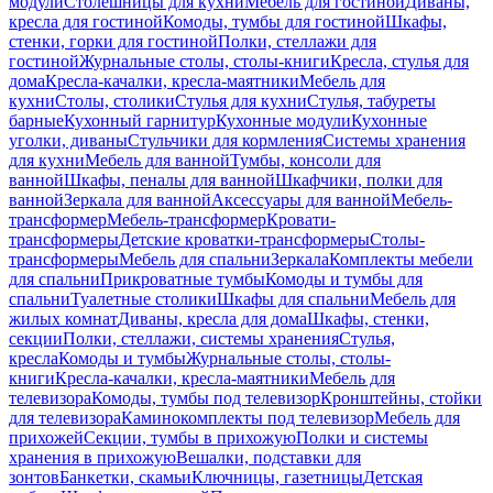
модули
Столешницы для кухни
Мебель для гостиной
Диваны,
кресла для гостиной
Комоды, тумбы для гостиной
Шкафы,
стенки, горки для гостиной
Полки, стеллажи для
гостиной
Журнальные столы, столы-книги
Кресла, стулья для
дома
Кресла-качалки, кресла-маятники
Мебель для
кухни
Столы, столики
Стулья для кухни
Стулья, табуреты
барные
Кухонный гарнитур
Кухонные модули
Кухонные
уголки, диваны
Стульчики для кормления
Системы хранения
для кухни
Мебель для ванной
Тумбы, консоли для
ванной
Шкафы, пеналы для ванной
Шкафчики, полки для
ванной
Зеркала для ванной
Аксессуары для ванной
Мебель-
трансформер
Мебель-трансформер
Кровати-
трансформеры
Детские кроватки-трансформеры
Столы-
трансформеры
Мебель для спальни
Зеркала
Комплекты мебели
для спальни
Прикроватные тумбы
Комоды и тумбы для
спальни
Туалетные столики
Шкафы для спальни
Мебель для
жилых комнат
Диваны, кресла для дома
Шкафы, стенки,
секции
Полки, стеллажи, системы хранения
Стулья,
кресла
Комоды и тумбы
Журнальные столы, столы-
книги
Кресла-качалки, кресла-маятники
Мебель для
телевизора
Комоды, тумбы под телевизор
Кронштейны, стойки
для телевизора
Каминокомплекты под телевизор
Мебель для
прихожей
Секции, тумбы в прихожую
Полки и системы
хранения в прихожую
Вешалки, подставки для
зонтов
Банкетки, скамьи
Ключницы, газетницы
Детская