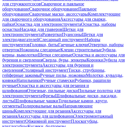
для стружкоотсосов
Сварочное и паяльное
оборудование
Сварочное оборудование
Паяльное
оборудование
Сварочные маски, аксессуары
Комплектующие
для сварочного оборудования
Аксессуары для сварки,
пайки
Оснастка для электроинструмента
Оснастка, наборы
оснастки
Насадки для граверов
Щетки для
электроинструмента
Развертки
Пуансоны
Щетки для
электродвигателей
Слесарный инструмент
Наборы
инструментов
Головки, биты
Гаечные ключи
Отвертки, наборы
отверток
Ножницы слесарные
Клещи строительные
Зубила,
керны, выколотки
Щетки слесарные
Оснастка и аксессуары для
бурения и сверления
Сверла, буры, зенкеры
Коронки
Зубила для
электроинструмента
Аксессуары для бурения и
сверления
Столярный инструмент
Тиски, струбцины,
гейферные зажимы
Ручные пилы, ножовки
Молотки, кувалды,
киянки
Напильники
Ручные стамески
Рубанки, рашпили
ручные
Оснастка и аксессуары для резания и
шлифования
Отрезные, пильные диски
Пильные полотна для
электроинструмента
Фрезы
Шлифовальные диски, насадки,
листы
Шлифовальные чашки
Точильные камни, круги,
сегменты
Полировальные валы
Направляющие
шины
Комплектующие для резания
Аксессуары для
резания
Аксессуары для шлифования
Электромонтажный
инструмент
Обжимной инструмент
Плоскогубцы,
круглогубцы
Кусачки, болторезы,