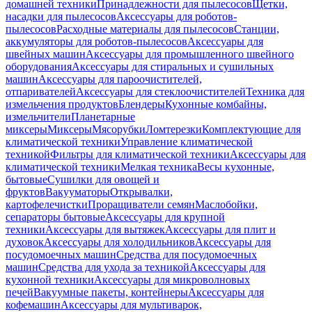
домашней техники
Принадлежности для пылесосов
Щетки,
насадки для пылесосов
Аксессуары для роботов-
пылесосов
Расходные материалы для пылесосов
Станции,
аккумуляторы для роботов-пылесосов
Аксессуары для
швейных машин
Аксессуары для промышленного швейного
оборудования
Аксессуары для стиральных и сушильных
машин
Аксессуары для пароочистителей,
отпаривателей
Аксессуары для стеклоочистителей
Техника для
измельчения продуктов
Блендеры
Кухонные комбайны,
измельчители
Планетарные
миксеры
Миксеры
Мясорубки
Ломтерезки
Комплектующие для
климатической техники
Управление климатической
техникой
Фильтры для климатической техники
Аксессуары для
климатической техники
Мелкая техника
Весы кухонные,
бытовые
Сушилки для овощей и
фруктов
Вакууматоры
Открывалки,
картофелечистки
Проращиватели семян
Маслобойки,
сепараторы бытовые
Аксессуары для крупной
техники
Аксессуары для вытяжек
Аксессуары для плит и
духовок
Аксессуары для холодильников
Аксессуары для
посудомоечных машин
Средства для посудомоечных
машин
Средства для ухода за техникой
Аксессуары для
кухонной техники
Аксессуары для микроволновых
печей
Вакуумные пакеты, контейнеры
Аксессуары для
кофемашин
Аксессуары для мультиварок,