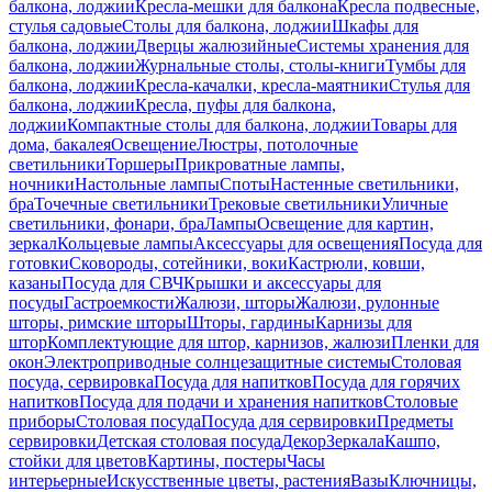
балкона, лоджии
Кресла-мешки для балкона
Кресла подвесные,
стулья садовые
Столы для балкона, лоджии
Шкафы для
балкона, лоджии
Дверцы жалюзийные
Системы хранения для
балкона, лоджии
Журнальные столы, столы-книги
Тумбы для
балкона, лоджии
Кресла-качалки, кресла-маятники
Стулья для
балкона, лоджии
Кресла, пуфы для балкона,
лоджии
Компактные столы для балкона, лоджии
Товары для
дома, бакалея
Освещение
Люстры, потолочные
светильники
Торшеры
Прикроватные лампы,
ночники
Настольные лампы
Споты
Настенные светильники,
бра
Точечные светильники
Трековые светильники
Уличные
светильники, фонари, бра
Лампы
Освещение для картин,
зеркал
Кольцевые лампы
Аксессуары для освещения
Посуда для
готовки
Сковороды, сотейники, воки
Кастрюли, ковши,
казаны
Посуда для СВЧ
Крышки и аксессуары для
посуды
Гастроемкости
Жалюзи, шторы
Жалюзи, рулонные
шторы, римские шторы
Шторы, гардины
Карнизы для
штор
Комплектующие для штор, карнизов, жалюзи
Пленки для
окон
Электроприводные солнцезащитные системы
Столовая
посуда, сервировка
Посуда для напитков
Посуда для горячих
напитков
Посуда для подачи и хранения напитков
Столовые
приборы
Столовая посуда
Посуда для сервировки
Предметы
сервировки
Детская столовая посуда
Декор
Зеркала
Кашпо,
стойки для цветов
Картины, постеры
Часы
интерьерные
Искусственные цветы, растения
Вазы
Ключницы,