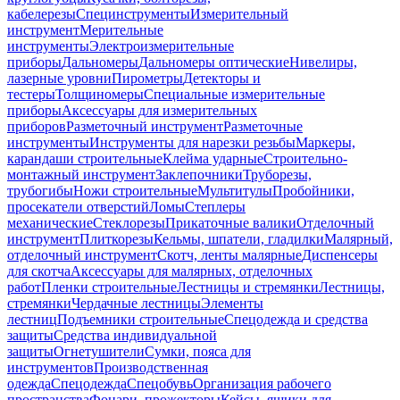
кабелерезы
Специнструменты
Измерительный
инструмент
Мерительные
инструменты
Электроизмерительные
приборы
Дальномеры
Дальномеры оптические
Нивелиры,
лазерные уровни
Пирометры
Детекторы и
тестеры
Толщиномеры
Специальные измерительные
приборы
Аксессуары для измерительных
приборов
Разметочный инструмент
Разметочные
инструменты
Инструменты для нарезки резьбы
Маркеры,
карандаши строительные
Клейма ударные
Строительно-
монтажный инструмент
Заклепочники
Труборезы,
трубогибы
Ножи строительные
Мультитулы
Пробойники,
просекатели отверстий
Ломы
Степлеры
механические
Стеклорезы
Прикаточные валики
Отделочный
инструмент
Плиткорезы
Кельмы, шпатели, гладилки
Малярный,
отделочный инструмент
Скотч, ленты малярные
Диспенсеры
для скотча
Аксессуары для малярных, отделочных
работ
Пленки строительные
Лестницы и стремянки
Лестницы,
стремянки
Чердачные лестницы
Элементы
лестниц
Подъемники строительные
Спецодежда и средства
защиты
Средства индивидуальной
защиты
Огнетушители
Сумки, пояса для
инструментов
Производственная
одежда
Спецодежда
Спецобувь
Организация рабочего
пространства
Фонари, прожекторы
Кейсы, ящики для