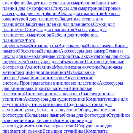
смартфонов
Защитные стекла для смартфонов
Защитные
пленки для смартфонов
Стилусы для смартфонов
Игровые
аксессуары для смартфонов
Чехлы для планшетов
Чехлы с
клавиатурой для планшетов
Защитные стекла для
планшетов
Защитные пленки для планшетов
Сумки для
планшетов
Стилусы для планшетов
Аксессуары для
планшетов, смартфонов
Кабели для телефонов,
планшетов
Фото,
видеосъемка
Фотоаппараты
Видеокамеры
Экшн-камеры
Карты
памяти
Объективы
Вспышки
Аксессуары для камер
Сумки и
чехлы для камер
Зарядные устройства, аккумуляторы для фото,
видеокамер
Аксессуары для объективов
Штативы
Цифровые
фоторамки
Аудиотехника
Мультимедиа акустика
Радиочасы,
метеостанции
Радиоприемники
Музыкальные
центры
Домашние кинотеатры
Акустические
системы
Проигрыватели виниловых пластинок
Аксессуары
для виниловых проигрывателей
Виниловые
пластинки
Инсталляционная акустика
Трансляционные
усилители
Аксессуары для аудиотехники
Комплектующие для
акустики
Акустические кабели
Подставки, стойки для
акустики
Сумки, чехлы для акустики
Оборудование для
фотостудии
Кольцевые лампы
Фоны для фотостудии
Студийное
освещение
Насадки светоформирующие для
фотостудии
Фотозонты, отражатели
Оборудование для
предметной съемки
Вспышки студийные
Комплекты