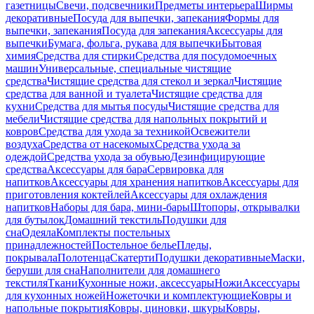
газетницы
Свечи, подсвечники
Предметы интерьера
Ширмы
декоративные
Посуда для выпечки, запекания
Формы для
выпечки, запекания
Посуда для запекания
Аксессуары для
выпечки
Бумага, фольга, рукава для выпечки
Бытовая
химия
Средства для стирки
Средства для посудомоечных
машин
Универсальные, специальные чистящие
средства
Чистящие средства для стекол и зеркал
Чистящие
средства для ванной и туалета
Чистящие средства для
кухни
Средства для мытья посуды
Чистящие средства для
мебели
Чистящие средства для напольных покрытий и
ковров
Средства для ухода за техникой
Освежители
воздуха
Средства от насекомых
Средства ухода за
одеждой
Средства ухода за обувью
Дезинфицирующие
средства
Аксессуары для бара
Сервировка для
напитков
Аксессуары для хранения напитков
Аксессуары для
приготовления коктейлей
Аксессуары для охлаждения
напитков
Наборы для бара, мини-бары
Штопоры, открывалки
для бутылок
Домашний текстиль
Подушки для
сна
Одеяла
Комплекты постельных
принадлежностей
Постельное белье
Пледы,
покрывала
Полотенца
Скатерти
Подушки декоративные
Маски,
беруши для сна
Наполнители для домашнего
текстиля
Ткани
Кухонные ножи, аксессуары
Ножи
Аксессуары
для кухонных ножей
Ножеточки и комплектующие
Ковры и
напольные покрытия
Ковры, циновки, шкуры
Ковры,