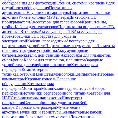
оборудования для фотостудии
Стойки, системы крепления для
студийного оборудования
Портативная
аудиотехника
Наушники и гарнитуры
Портативные колонки,
акустика
Умные колонки
MP3-плееры
Диктофоны
CD-
проигрыватели
Аксессуары для телевизоров
Кронштейны,
стойки
Кабели для телевизоров
Подписки на видеосервисы
ТВ-
антенны
ТВ-тюнеры
Аксессуары для ТВ
Аксессуары для
проектора
Очки 3D
Средства для ухода за
электроникой
Кабели, переходники
Аксессуары для
портативных устройств
Портативные аккумуляторы
Элементы
питания, зарядные устройства
Аккумуляторные
батареи
Держатели, док-станции
Аксессуары для планшетов,
смартфонов
Кабели для телефонов, планшетов
Зарядные
устройства для телефонов, планшетов
Компьютеры и
периферия
Компьютерная
техника
Ноутбуки
Планшеты
Моноблоки
Компьютеры
Игровые
компьютеры
Игровые консоли
Серверное
оборудование
Компьютерная
периферия
Мониторы
Мыши
Клавиатуры
Стилусы
Наборы
периферии
Источники бесперебойного питания
Батареи для
ИБП
Стабилизаторы напряжения
Инверторы
напряжения
Сетевые фильтры, удлинители
Веб-
камеры
Игровые контроллеры
Мультимедиа
акустика
Наушники и гарнитуры
Компьютерные кабели,
переходники
Зарядные, аккумуляторы
Док-станции,