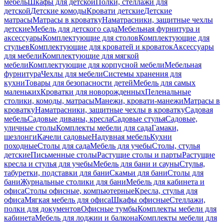
мебель
Шкафы для детской
Полки, стеллажи для
детской
Детские комоды
Кровати детские
Детские
матрасы
Матрасы в кроватку
Наматрасники, защитные чехлы
детские
Мебель для детского сада
Мебельная фурнитура и
аксессуары
Комплектующие для столов
Комплектующие для
стульев
Комплектующие для кроватей и кроваток
Аксессуары
для мебели
Комплектующие для мягкой
мебели
Комплектующие для корпусной мебели
Мебельная
фурнитура
Чехлы для мебели
Системы хранения для
кухни
Товары для безопасности детей
Мебель для самых
маленьких
Кроватки для новорожденных
Пеленальные
столики, комоды, матрасы
Манежи, кровати-манежи
Матрасы в
кроватку
Наматрасники, защитные чехлы в кроватку
Садовая
мебель
Садовые диваны, кресла
Садовые стулья
Садовые,
уличные столы
Комплекты мебели для сада
Гамаки,
шезлонги
Качели садовые
Надувная мебель
Кухни
походные
Столы для сада
Мебель для учебы
Столы, стулья
детские
Письменные столы
Растущие столы и парты
Растущие
кресла и стулья для учебы
Мебель для бани и сауны
Стулья,
табуретки, подставки для бани
Скамьи для бани
Столы для
бани
Журнальные столики для бани
Мебель для кабинета и
офиса
Столы офисные, компьютерные
Кресла, стулья для
офиса
Мягкая мебель для офиса
Шкафы офисные
Стеллажи,
полки для документов
Офисные тумбы
Комплекты мебели для
кабинета
Мебель для лоджии и балкона
Комплекты мебели для