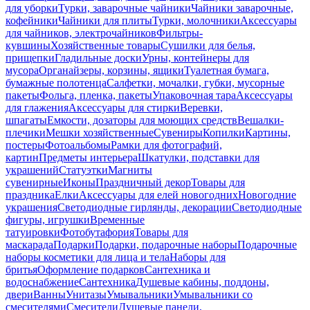
для уборки
Турки, заварочные чайники
Чайники заварочные,
кофейники
Чайники для плиты
Турки, молочники
Аксессуары
для чайников, электрочайников
Фильтры-
кувшины
Хозяйственные товары
Сушилки для белья,
прищепки
Гладильные доски
Урны, контейнеры для
мусора
Органайзеры, корзины, ящики
Туалетная бумага,
бумажные полотенца
Салфетки, мочалки, губки, мусорные
пакеты
Фольга, пленка, пакеты
Упаковочная тара
Аксессуары
для глажения
Аксессуары для стирки
Веревки,
шпагаты
Емкости, дозаторы для моющих средств
Вешалки-
плечики
Мешки хозяйственные
Сувениры
Копилки
Картины,
постеры
Фотоальбомы
Рамки для фотографий,
картин
Предметы интерьера
Шкатулки, подставки для
украшений
Статуэтки
Магниты
сувенирные
Иконы
Праздничный декор
Товары для
праздника
Елки
Аксессуары для елей новогодних
Новогодние
украшения
Светодиодные гирлянды, декорации
Светодиодные
фигуры, игрушки
Временные
татуировки
Фотобутафория
Товары для
маскарада
Подарки
Подарки, подарочные наборы
Подарочные
наборы косметики для лица и тела
Наборы для
бритья
Оформление подарков
Сантехника и
водоснабжение
Сантехника
Душевые кабины, поддоны,
двери
Ванны
Унитазы
Умывальники
Умывальники со
смесителями
Смесители
Душевые панели,