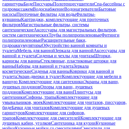
гарнитуры
Биде
Писсуары
Полотенцесушители
Спа-бассейны с
гидромассажем
Водоснабжение
Водонагреватели
Бытовые
насосы
Проточные фильтры для воды
Фильтры-
кувшины
Картриджи, комплектующие для проточных
фильтров
Магистральные фильтры, системы
сантехнические
Аксессуары для магистральных фильтров,
систем сантехнических
Трубы полипропиленовые
Фитинги
полипропиленовые
Расширительные баки,
гидроаккумуляторы
Обустройство ванной комнаты и
туалета
Мебель для ванной
Зеркала для ванной
Аксессуары для
ванной и туалета
Сиденья и чехлы для унитаза
Шторки,
карнизы для ванны
Стеклянные, пластиковые шторки для
ванны
Наборы для ванной и туалета
Зеркала
косметические
Сиденья для ванны
Коврики для ванной и
туалета
Экран-дверки в туалет
Комплектующие для мебели в
ванную
Комплектующие для сантехники
Экраны для ванн,
душевых поддонов
Опоры для ванн, душевых
поддонов
Комплектующие для ванн
Плинтусы для
сантехники
Сифоны, трапы
Комплектующие для
умывальников, моек
Комплектующие для унитазов, писсуаров,
биде
Бачки для унитазов
Комплектующие для душевых
гарнитуров
Комплектующие для сифонов,
трапов
Комплектующие для смесителей
Комплектующие для
душевых кабин, уголков
Сантехника для кухни
Кухонные
мойки
Кухонные мойки со смесителями
Смесители для