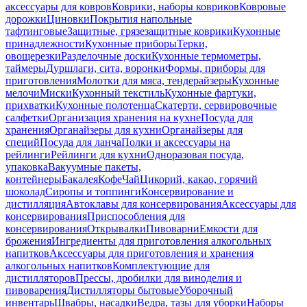
аксессуары для ковров
Коврики, наборы ковриков
Ковровые
дорожки
Циновки
Покрытия напольные
тафтинговые
Защитные, грязезащитные коврики
Кухонные
принадлежности
Кухонные приборы
Терки,
овощерезки
Разделочные доски
Кухонные термометры,
таймеры
Дуршлаги, сита, воронки
Формы, приборы для
приготовления
Молотки для мяса, тендерайзеры
Кухонные
мелочи
Миски
Кухонный текстиль
Кухонные фартуки,
прихватки
Кухонные полотенца
Скатерти, сервировочные
салфетки
Организация хранения на кухне
Посуда для
хранения
Органайзеры для кухни
Органайзеры для
специй
Посуда для ланча
Полки и аксессуары на
рейлинги
Рейлинги для кухни
Одноразовая посуда,
упаковка
Вакуумные пакеты,
контейнеры
Бакалея
Кофе
Чай
Цикорий, какао, горячий
шоколад
Сиропы и топпинги
Консервирование и
дистилляция
Автоклавы для консервирования
Аксессуары для
консервирования
Приспособления для
консервирования
Открывалки
Пивоварни
Емкости для
брожения
Ингредиенты для приготовления алкогольных
напитков
Аксессуары для приготовления и хранения
алкогольных напитков
Комплектующие для
дистилляторов
Прессы, дробилки для виноделия и
пивоварения
Дистилляторы бытовые
Уборочный
инвентарь
Швабры, насадки
Ведра, тазы для уборки
Наборы