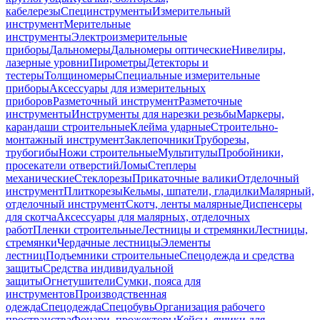
кабелерезы
Специнструменты
Измерительный
инструмент
Мерительные
инструменты
Электроизмерительные
приборы
Дальномеры
Дальномеры оптические
Нивелиры,
лазерные уровни
Пирометры
Детекторы и
тестеры
Толщиномеры
Специальные измерительные
приборы
Аксессуары для измерительных
приборов
Разметочный инструмент
Разметочные
инструменты
Инструменты для нарезки резьбы
Маркеры,
карандаши строительные
Клейма ударные
Строительно-
монтажный инструмент
Заклепочники
Труборезы,
трубогибы
Ножи строительные
Мультитулы
Пробойники,
просекатели отверстий
Ломы
Степлеры
механические
Стеклорезы
Прикаточные валики
Отделочный
инструмент
Плиткорезы
Кельмы, шпатели, гладилки
Малярный,
отделочный инструмент
Скотч, ленты малярные
Диспенсеры
для скотча
Аксессуары для малярных, отделочных
работ
Пленки строительные
Лестницы и стремянки
Лестницы,
стремянки
Чердачные лестницы
Элементы
лестниц
Подъемники строительные
Спецодежда и средства
защиты
Средства индивидуальной
защиты
Огнетушители
Сумки, пояса для
инструментов
Производственная
одежда
Спецодежда
Спецобувь
Организация рабочего
пространства
Фонари, прожекторы
Кейсы, ящики для