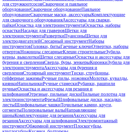
для стружкоотсосов
Сварочное и паяльное
оборудование
Сварочное оборудование
Паяльное
оборудование
Сварочные маски, аксессуары
Комплектующие
для сварочного оборудования
Аксессуары для сварки,
пайки
Оснастка для электроинструмента
Оснастка, наборы
оснастки
Насадки для граверов
Щетки для
электроинструмента
Развертки
Пуансоны
Щетки для
электродвигателей
Слесарный инструмент
Наборы
инструментов
Головки, биты
Гаечные ключи
Отвертки, наборы
отверток
Ножницы слесарные
Клещи строительные
Зубила,
керны, выколотки
Щетки слесарные
Оснастка и аксессуары для
бурения и сверления
Сверла, буры, зенкеры
Коронки
Зубила для
электроинструмента
Аксессуары для бурения и
сверления
Столярный инструмент
Тиски, струбцины,
гейферные зажимы
Ручные пилы, ножовки
Молотки, кувалды,
киянки
Напильники
Ручные стамески
Рубанки, рашпили
ручные
Оснастка и аксессуары для резания и
шлифования
Отрезные, пильные диски
Пильные полотна для
электроинструмента
Фрезы
Шлифовальные диски, насадки,
листы
Шлифовальные чашки
Точильные камни, круги,
сегменты
Полировальные валы
Направляющие
шины
Комплектующие для резания
Аксессуары для
резания
Аксессуары для шлифования
Электромонтажный
инструмент
Обжимной инструмент
Плоскогубцы,
круглогубцы
Кусачки, болторезы,