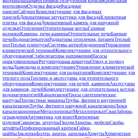
материалы
Шифер
Профнастил
Рулонная кровля
Кровельная
вентиляция
Отделка фасада
Фасадные
панели
Сайдинг
Комплектующие для фасадных
панелей
Декоративные штукатурки для фасада
Клинкерная
плитка для фасада
Декоративный камень для наружной
отделки
Отопление
Отопительные котлы
Газовые
колонки
Камины, печи-камины
Отопительные печи
Банные
печи
Водонагреватели
Радиаторы отопления, батареи
Теплый
пол
Теплые плинтусы
Системы антиобледенения
Управление
климатической техникой
Комплектующие для отопительного
оборудования
Стабилизаторы напряжения
Насосы
циркуляционные
Регулирующая арматура
Отвод и подвод
воды
Дымоходы и комплектующие
Управление климатической
техникой
Комплектующие для радиаторов
Комплектующие для
теплого пола
Топливо и аксессуары для отопительного
оборудования
Комплектующие для печей, каминов
Аксессуары
для каминов, печей
Комплектующие для отопительных котлов,
водонагревателей
Канализация
Тросы сантехнические,
вантузы
Прочистные машины
Трубы, фитинги внутренней
канализации
Трубы, фитинги наружной канализации
Люки
канализационные
Металлопрокат
Металлопрокат
Сваи
Заборы,
ограждения
Автоматика для ворот
Крепежные
изделия
Саморезы, шурупы
Гвозди
Анкеры, дюбели
Скобы,
штифты
Перфорированный крепеж
Гайки,
шайбы
Заклепки
Болты, винты, шпильки
Хомуты
Химические