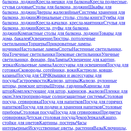
балкона, лоджии
Кресла-мешки для балкона
Кресла подвесные,
стулья садовые
Столы для балкона, лоджии
Шкафы для
балкона, лоджии
Дверцы жалюзийные
Системы хранения для
балкона, лоджии
Журнальные столы, столы-книги
Тумбы для
балкона, лоджии
Кресла-качалки, кресла-маятники
Стулья для
балкона, лоджии
Кресла, пуфы для балкона,
лоджии
Компактные столы для балкона, лоджии
Товары для
дома, бакалея
Освещение
Люстры, потолочные
светильники
Торшеры
Прикроватные лампы,
ночники
Настольные лампы
Споты
Настенные светильники,
бра
Точечные светильники
Трековые светильники
Уличные
светильники, фонари, бра
Лампы
Освещение для картин,
зеркал
Кольцевые лампы
Аксессуары для освещения
Посуда для
готовки
Сковороды, сотейники, воки
Кастрюли, ковши,
казаны
Посуда для СВЧ
Крышки и аксессуары для
посуды
Гастроемкости
Жалюзи, шторы
Жалюзи, рулонные
шторы, римские шторы
Шторы, гардины
Карнизы для
штор
Комплектующие для штор, карнизов, жалюзи
Пленки для
окон
Электроприводные солнцезащитные системы
Столовая
посуда, сервировка
Посуда для напитков
Посуда для горячих
напитков
Посуда для подачи и хранения напитков
Столовые
приборы
Столовая посуда
Посуда для сервировки
Предметы
сервировки
Детская столовая посуда
Декор
Зеркала
Кашпо,
стойки для цветов
Картины, постеры
Часы
интерьерные
Искусственные цветы, растения
Вазы
Ключницы,