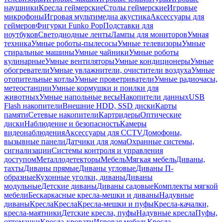
наушники
Кресла геймерские
Столы геймерские
Игровые
микрофоны
Игровая мультимедиа акустика
Аксессуары для
геймеров
Фигурки Funko Pop
Подставки для
ноутбуков
Светодиодные ленты
Лампы для мониторов
Умная
техника
Умные роботы-пылесосы
Умные телевизоры
Умные
стиральные машины
Умные чайники
Умные роботы
кулинарные
Умные вентиляторы
Умные кондиционеры
Умные
обогреватели
Умные увлажнители, очистители воздуха
Умные
отопительные котлы
Умные проветриватели
Умные радиочасы,
метеостанции
Умные кормушки и поилки для
животных
Умные напольные весы
Накопители данных
USB
Flash накопители
Внешние HDD, SSD диски
Карты
памяти
Сетевые накопители
Картридеры
Оптические
диски
Наблюдение и безопасность
Камеры
видеонаблюдения
Аксессуары для CCTV
Домофоны,
вызывные панели
Датчики для дома
Охранные системы,
сигнализации
Системы контроля и управления
доступом
Металлодетекторы
Мебель
Мягкая мебель
Диваны,
тахты
Диваны прямые
Диваны угловые
Диваны П-
образные
Кухонные уголки, диваны
Диваны
модульные
Детские диваны
Диваны садовые
Комплекты мягкой
мебели
Бескаркасные кресла-мешки и диваны
Надувные
диваны
Кресла
Кресла
Кресла-мешки и пуфы
Кресла-качалки,
кресла-маятники
Детские кресла, пуфы
Надувные кресла
Пуфы,
оттоманки
Кресла-кровати
Игровая мебель
Кресла