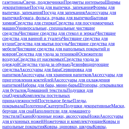
газетницы
Свечи, подсвечники
Предметы интерьера
Ширмы
декоративные
Посуда для выпечки, запекания
Формы для
выпечки, запекания
Посуда для запекания
Аксессуары для
выпечки
Бумага, фольга, рукава для выпечки
Бытовая
химия
Средства для стирки
Средства для посудомоечных
машин
Универсальные, специальные чистящие
средства
Чистящие средства для стекол и зеркал
Чистящие
средства для ванной и туалета
Чистящие средства для
кухни
Средства для мытья посуды
Чистящие средства для
мебели
Чистящие средства для напольных покрытий и
ковров
Средства для ухода за техникой
Освежители
воздуха
Средства от насекомых
Средства ухода за
одеждой
Средства ухода за обувью
Дезинфицирующие
средства
Аксессуары для бара
Сервировка для
напитков
Аксессуары для хранения напитков
Аксессуары для
приготовления коктейлей
Аксессуары для охлаждения
напитков
Наборы для бара, мини-бары
Штопоры, открывалки
для бутылок
Домашний текстиль
Подушки для
сна
Одеяла
Комплекты постельных
принадлежностей
Постельное белье
Пледы,
покрывала
Полотенца
Скатерти
Подушки декоративные
Маски,
беруши для сна
Наполнители для домашнего
текстиля
Ткани
Кухонные ножи, аксессуары
Ножи
Аксессуары
для кухонных ножей
Ножеточки и комплектующие
Ковры и
напольные покрытия
Ковры, циновки, шкуры
Ковры,