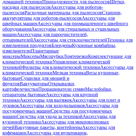
домашней техники
Принадлежности для пылесосов
Щетки,
насадки для пылесосов
Аксессуары для роботов-
пылесосов
Расходные материалы для пылесосов
Станции,
аккумуляторы для роботов-пылесосов
Аксессуары для
швейных машин
Аксессуары для промышленного швейного
оборудования
Аксессуары для стиральных и сушильных
машин
Аксессуары для пароочистителей,
отпаривателей
Аксессуары для стеклоочистителей
Техника для
измельчения продуктов
Блендеры
Кухонные комбайны,
измельчители
Планетарные
миксеры
Миксеры
Мясорубки
Ломтерезки
Комплектующие для
климатической техники
Управление климатической
техникой
Фильтры для климатической техники
Аксессуары для
климатической техники
Мелкая техника
Весы кухонные,
бытовые
Сушилки для овощей и
фруктов
Вакууматоры
Открывалки,
картофелечистки
Проращиватели семян
Маслобойки,
сепараторы бытовые
Аксессуары для крупной
техники
Аксессуары для вытяжек
Аксессуары для плит и
духовок
Аксессуары для холодильников
Аксессуары для
посудомоечных машин
Средства для посудомоечных
машин
Средства для ухода за техникой
Аксессуары для
кухонной техники
Аксессуары для микроволновых
печей
Вакуумные пакеты, контейнеры
Аксессуары для
кофемашин
Аксессуары для мультиварок,