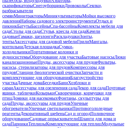
пылесосы, воздуходувки
Аэраторы,
скарификаторы
Снегоуборщики
Дровоколы
Сеялки,
разбрасыватели
семян
Минитракторы
Миникультиваторы
Мойки высокого
давления
Наборы садового электроинструмента
Отдых и
пикник
Батуты
Бассейны
Спа-бассейны
Комплекты мебели для
сада
Столы для сада
Стулья, кресла для сада
Качели
садовые
Гамаки, шезлонги
Раскладушки
Зонты,
тенты
Аксессуары для садовой мебели
Грили
Мангалы,
коптильни
Детская площадка
Сумки-
холодильники
Портативные колонки и
аудиосистемы
Оборудование для участка
Бытовые насосы
Люки
канализационные
Пруды, аксессуары для прудов
Фильтры,
насосы, стерилизаторы для прудов
Компрессоры для
прудов
Станции биологической очистки
Запчасти и
комплектующие для оборудования
Благоустройство
участка
Дачные дома
Беседки
Бани
Хозблоки и
сараи
Аксессуары для озеленения сада
Декор для сада
Почтовые
ящики, таблички
Козырьки
Скворечники, кормушки для
птиц
Домики для насекомых
Фонтаны, скульптуры для
сада
Пруды, аксессуары для прудов
Уличные
обогреватели
Уличные светильники
Противогололедные
реагенты
Декоративный щебень
Сад и огород
Поливочное
оборудование
Садовые опрыскиватели
Шланги для дома и
сада
Парники
Теплицы
Комплектующие для теплиц
Модульные