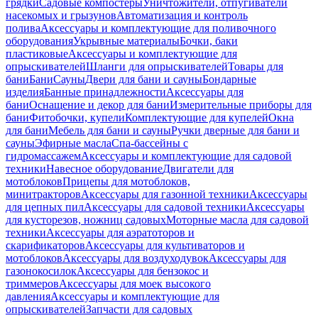
грядки
Садовые компостеры
Уничтожители, отпугиватели
насекомых и грызунов
Автоматизация и контроль
полива
Аксессуары и комплектующие для поливочного
оборудования
Укрывные материалы
Бочки, баки
пластиковые
Аксессуары и комплектующие для
опрыскивателей
Шланги для опрыскивателей
Товары для
бани
Бани
Сауны
Двери для бани и сауны
Бондарные
изделия
Банные принадлежности
Аксессуары для
бани
Оснащение и декор для бани
Измерительные приборы для
бани
Фитобочки, купели
Комплектующие для купелей
Окна
для бани
Мебель для бани и сауны
Ручки дверные для бани и
сауны
Эфирные масла
Спа-бассейны с
гидромассажем
Аксессуары и комплектующие для садовой
техники
Навесное оборудование
Двигатели для
мотоблоков
Прицепы для мотоблоков,
минитракторов
Аксессуары для газонной техники
Аксессуары
для цепных пил
Аксессуары для садовой техники
Аксессуары
для кусторезов, ножниц садовых
Моторные масла для садовой
техники
Аксессуары для аэратоторов и
скарификаторов
Аксессуары для культиваторов и
мотоблоков
Аксессуары для воздуходувок
Аксессуары для
газонокосилок
Аксессуары для бензокос и
триммеров
Аксессуары для моек высокого
давления
Аксессуары и комплектующие для
опрыскивателей
Запчасти для садовых