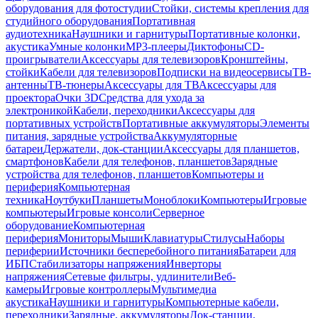
оборудования для фотостудии
Стойки, системы крепления для
студийного оборудования
Портативная
аудиотехника
Наушники и гарнитуры
Портативные колонки,
акустика
Умные колонки
MP3-плееры
Диктофоны
CD-
проигрыватели
Аксессуары для телевизоров
Кронштейны,
стойки
Кабели для телевизоров
Подписки на видеосервисы
ТВ-
антенны
ТВ-тюнеры
Аксессуары для ТВ
Аксессуары для
проектора
Очки 3D
Средства для ухода за
электроникой
Кабели, переходники
Аксессуары для
портативных устройств
Портативные аккумуляторы
Элементы
питания, зарядные устройства
Аккумуляторные
батареи
Держатели, док-станции
Аксессуары для планшетов,
смартфонов
Кабели для телефонов, планшетов
Зарядные
устройства для телефонов, планшетов
Компьютеры и
периферия
Компьютерная
техника
Ноутбуки
Планшеты
Моноблоки
Компьютеры
Игровые
компьютеры
Игровые консоли
Серверное
оборудование
Компьютерная
периферия
Мониторы
Мыши
Клавиатуры
Стилусы
Наборы
периферии
Источники бесперебойного питания
Батареи для
ИБП
Стабилизаторы напряжения
Инверторы
напряжения
Сетевые фильтры, удлинители
Веб-
камеры
Игровые контроллеры
Мультимедиа
акустика
Наушники и гарнитуры
Компьютерные кабели,
переходники
Зарядные, аккумуляторы
Док-станции,