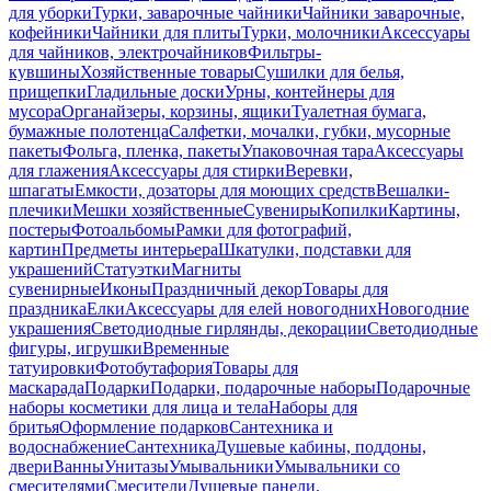
для уборки
Турки, заварочные чайники
Чайники заварочные,
кофейники
Чайники для плиты
Турки, молочники
Аксессуары
для чайников, электрочайников
Фильтры-
кувшины
Хозяйственные товары
Сушилки для белья,
прищепки
Гладильные доски
Урны, контейнеры для
мусора
Органайзеры, корзины, ящики
Туалетная бумага,
бумажные полотенца
Салфетки, мочалки, губки, мусорные
пакеты
Фольга, пленка, пакеты
Упаковочная тара
Аксессуары
для глажения
Аксессуары для стирки
Веревки,
шпагаты
Емкости, дозаторы для моющих средств
Вешалки-
плечики
Мешки хозяйственные
Сувениры
Копилки
Картины,
постеры
Фотоальбомы
Рамки для фотографий,
картин
Предметы интерьера
Шкатулки, подставки для
украшений
Статуэтки
Магниты
сувенирные
Иконы
Праздничный декор
Товары для
праздника
Елки
Аксессуары для елей новогодних
Новогодние
украшения
Светодиодные гирлянды, декорации
Светодиодные
фигуры, игрушки
Временные
татуировки
Фотобутафория
Товары для
маскарада
Подарки
Подарки, подарочные наборы
Подарочные
наборы косметики для лица и тела
Наборы для
бритья
Оформление подарков
Сантехника и
водоснабжение
Сантехника
Душевые кабины, поддоны,
двери
Ванны
Унитазы
Умывальники
Умывальники со
смесителями
Смесители
Душевые панели,