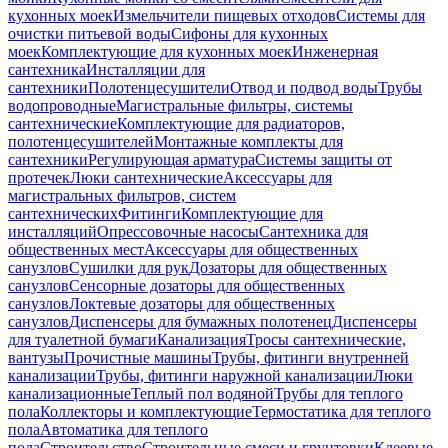
кухонных моек
Измельчители пищевых отходов
Системы для
очистки питьевой воды
Сифоны для кухонных
моек
Комплектующие для кухонных моек
Инженерная
сантехника
Инсталляции для
сантехники
Полотенцесушители
Отвод и подвод воды
Трубы
водопроводные
Магистральные фильтры, системы
сантехнические
Комплектующие для радиаторов,
полотенцесушителей
Монтажные комплекты для
сантехники
Регулирующая арматура
Системы защиты от
протечек
Люки сантехнические
Аксессуары для
магистральных фильтров, систем
сантехнических
Фитинги
Комплектующие для
инсталляций
Опрессовочные насосы
Сантехника для
общественных мест
Аксессуары для общественных
санузлов
Сушилки для рук
Дозаторы для общественных
санузлов
Сенсорные дозаторы для общественных
санузлов
Локтевые дозаторы для общественных
санузлов
Диспенсеры для бумажных полотенец
Диспенсеры
для туалетной бумаги
Канализация
Тросы сантехнические,
вантузы
Прочистные машины
Трубы, фитинги внутренней
канализации
Трубы, фитинги наружной канализации
Люки
канализационные
Теплый пол водяной
Трубы для теплого
пола
Коллекторы и комплектующие
Термостатика для теплого
пола
Автоматика для теплого
пола
Строительство
Строительные смеси и грунтовки
Клеевые