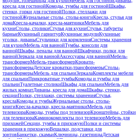
модули
Столешницы для кухни
Мебель для гостиной
Диваны,
кресла для гостиной
Комоды, тумбы для гостиной
Шкафы,
стенки, горки для гостиной
Полки, стеллажи для
гостиной
Журнальные столы, столы-книги
Кресла, стулья для
дома
Кресла-качалки, кресла-маятники
Мебель для
кухни
Столы, столики
Стулья для кухни
Стулья, табуреты
барные
Кухонный гарнитур
Кухонные модули
Кухонные
уголки, диваны
Стульчики для кормления
Системы хранения
для кухни
Мебель для ванной
Тумбы, консоли для
ванной
Шкафы, пеналы для ванной
Шкафчики, полки для
ванной
Зеркала для ванной
Аксессуары для ванной
Мебель-
трансформер
Мебель-трансформер
Кровати-
трансформеры
Детские кроватки-трансформеры
Столы-
трансформеры
Мебель для спальни
Зеркала
Комплекты мебели
для спальни
Прикроватные тумбы
Комоды и тумбы для
спальни
Туалетные столики
Шкафы для спальни
Мебель для
жилых комнат
Диваны, кресла для дома
Шкафы, стенки,
секции
Полки, стеллажи, системы хранения
Стулья,
кресла
Комоды и тумбы
Журнальные столы, столы-
книги
Кресла-качалки, кресла-маятники
Мебель для
телевизора
Комоды, тумбы под телевизор
Кронштейны, стойки
для телевизора
Каминокомплекты под телевизор
Мебель для
прихожей
Секции, тумбы в прихожую
Полки и системы
хранения в прихожую
Вешалки, подставки для
зонтов
Банкетки, скамьи
Ключницы, газетницы
Детская