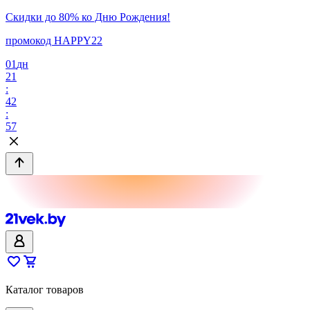
Скидки до 80% ко Дню Рождения!
промокод HAPPY22
01
дн
21
:
42
:
57
Каталог товаров