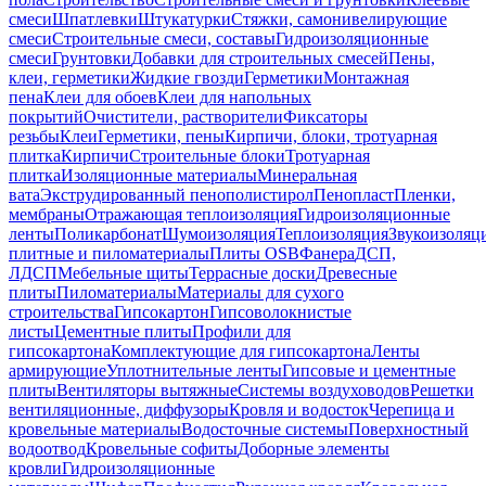
смеси
Шпатлевки
Штукатурки
Стяжки, самонивелирующие
смеси
Строительные смеси, составы
Гидроизоляционные
смеси
Грунтовки
Добавки для строительных смесей
Пены,
клеи, герметики
Жидкие гвозди
Герметики
Монтажная
пена
Клеи для обоев
Клеи для напольных
покрытий
Очистители, растворители
Фиксаторы
резьбы
Клеи
Герметики, пены
Кирпичи, блоки, тротуарная
плитка
Кирпичи
Строительные блоки
Тротуарная
плитка
Изоляционные материалы
Минеральная
вата
Экструдированный пенополистирол
Пенопласт
Пленки,
мембраны
Отражающая теплоизоляция
Гидроизоляционные
ленты
Поликарбонат
Шумоизоляция
Теплоизоляция
Звукоизоляц
плитные и пиломатериалы
Плиты OSB
Фанера
ДСП,
ЛДСП
Мебельные щиты
Террасные доски
Древесные
плиты
Пиломатериалы
Материалы для сухого
строительства
Гипсокартон
Гипсоволокнистые
листы
Цементные плиты
Профили для
гипсокартона
Комплектующие для гипсокартона
Ленты
армирующие
Уплотнительные ленты
Гипсовые и цементные
плиты
Вентиляторы вытяжные
Системы воздуховодов
Решетки
вентиляционные, диффузоры
Кровля и водосток
Черепица и
кровельные материалы
Водосточные системы
Поверхностный
водоотвод
Кровельные софиты
Доборные элементы
кровли
Гидроизоляционные