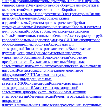
анкеры
Карабины
Фиксаторы арматуры
Шплинты
Пружины
универсальные
Электромонтажное оборудование
Розетки и
выключатели
Электрические звонки
Коробки
распределительные и подрозетники
Электропатроны
Вилки,
штепсели
Заземление
Электромонтажные
изделия
Клеммы
Средства диэлектрические
Трубки
термоусаживаемые
Изолирующие зажимы
Кабель и системы
для прокладки
Короба, трубы, металлорукав
Силовой
кабель
Наконечники, гильзы кабельные
Аксессуары для труб,
коробов
Кабельный крепеж
Арматура СИП
Электрощитовое
оборудование
Электрощиты
Аксессуары для
электрощита
Шины электротехнические
Выключатели
путевые, концевые
Трансформаторы
Аппаратура
управления
Рубильники
Предохранители
Частотные
преобразователи
Пускатели магнитные
Модульная
автоматика
Выключатели автоматические
Реле
Выключатели
нагрузки
Контакторы
Дополнительное модульное
оборудование
УЗИП
Автоматика пуска
двигателя
Дифференциальные
автоматы
УЗО
Конденсаторы
Комплексная защита
электродвигателей
Аксессуары для модульной
автоматики
Приборы учета
Счетчики газа
Счетчики
электроэнергии
Счетчики воды
Ремонт и отделка
Напольные
покрытия и
плитка
Плитка
Ламинат
Линолеум
Керамогранит
Спортивные