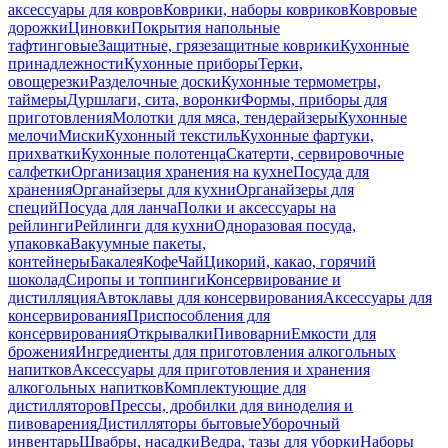
аксессуары для ковров
Коврики, наборы ковриков
Ковровые
дорожки
Циновки
Покрытия напольные
тафтинговые
Защитные, грязезащитные коврики
Кухонные
принадлежности
Кухонные приборы
Терки,
овощерезки
Разделочные доски
Кухонные термометры,
таймеры
Дуршлаги, сита, воронки
Формы, приборы для
приготовления
Молотки для мяса, тендерайзеры
Кухонные
мелочи
Миски
Кухонный текстиль
Кухонные фартуки,
прихватки
Кухонные полотенца
Скатерти, сервировочные
салфетки
Организация хранения на кухне
Посуда для
хранения
Органайзеры для кухни
Органайзеры для
специй
Посуда для ланча
Полки и аксессуары на
рейлинги
Рейлинги для кухни
Одноразовая посуда,
упаковка
Вакуумные пакеты,
контейнеры
Бакалея
Кофе
Чай
Цикорий, какао, горячий
шоколад
Сиропы и топпинги
Консервирование и
дистилляция
Автоклавы для консервирования
Аксессуары для
консервирования
Приспособления для
консервирования
Открывалки
Пивоварни
Емкости для
брожения
Ингредиенты для приготовления алкогольных
напитков
Аксессуары для приготовления и хранения
алкогольных напитков
Комплектующие для
дистилляторов
Прессы, дробилки для виноделия и
пивоварения
Дистилляторы бытовые
Уборочный
инвентарь
Швабры, насадки
Ведра, тазы для уборки
Наборы