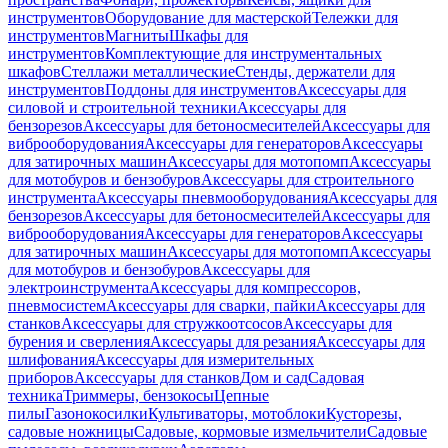
инструментов
Оборудование для мастерской
Тележки для
инструментов
Магниты
Шкафы для
инструментов
Комплектующие для инструментальных
шкафов
Стеллажи металлические
Стенды, держатели для
инструментов
Поддоны для инструментов
Аксессуары для
силовой и строительной техники
Аксессуары для
бензорезов
Аксессуары для бетоносмесителей
Аксессуары для
виброоборудования
Аксессуары для генераторов
Аксессуары
для затирочных машин
Аксессуары для мотопомп
Аксессуары
для мотобуров и бензобуров
Аксессуары для строительного
инструмента
Аксессуары пневмооборудования
Аксессуары для
бензорезов
Аксессуары для бетоносмесителей
Аксессуары для
виброоборудования
Аксессуары для генераторов
Аксессуары
для затирочных машин
Аксессуары для мотопомп
Аксессуары
для мотобуров и бензобуров
Аксессуары для
электроинструмента
Аксессуары для компрессоров,
пневмосистем
Аксессуары для сварки, пайки
Аксессуары для
станков
Аксессуары для стружкоотсосов
Аксессуары для
бурения и сверления
Аксессуары для резания
Аксессуары для
шлифования
Аксессуары для измерительных
приборов
Аксессуары для станков
Дом и сад
Садовая
техника
Триммеры, бензокосы
Цепные
пилы
Газонокосилки
Культиваторы, мотоблоки
Кусторезы,
садовые ножницы
Садовые, кормовые измельчители
Садовые