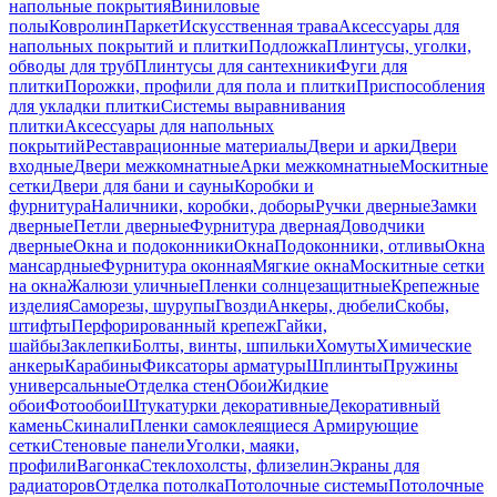
напольные покрытия
Виниловые
полы
Ковролин
Паркет
Искусственная трава
Аксессуары для
напольных покрытий и плитки
Подложка
Плинтусы, уголки,
обводы для труб
Плинтусы для сантехники
Фуги для
плитки
Порожки, профили для пола и плитки
Приспособления
для укладки плитки
Системы выравнивания
плитки
Аксессуары для напольных
покрытий
Реставрационные материалы
Двери и арки
Двери
входные
Двери межкомнатные
Арки межкомнатные
Москитные
сетки
Двери для бани и сауны
Коробки и
фурнитура
Наличники, коробки, доборы
Ручки дверные
Замки
дверные
Петли дверные
Фурнитура дверная
Доводчики
дверные
Окна и подоконники
Окна
Подоконники, отливы
Окна
мансардные
Фурнитура оконная
Мягкие окна
Москитные сетки
на окна
Жалюзи уличные
Пленки солнцезащитные
Крепежные
изделия
Саморезы, шурупы
Гвозди
Анкеры, дюбели
Скобы,
штифты
Перфорированный крепеж
Гайки,
шайбы
Заклепки
Болты, винты, шпильки
Хомуты
Химические
анкеры
Карабины
Фиксаторы арматуры
Шплинты
Пружины
универсальные
Отделка стен
Обои
Жидкие
обои
Фотообои
Штукатурки декоративные
Декоративный
камень
Скинали
Пленки самоклеящиеся
Армирующие
сетки
Стеновые панели
Уголки, маяки,
профили
Вагонка
Стеклохолсты, флизелин
Экраны для
радиаторов
Отделка потолка
Потолочные системы
Потолочные