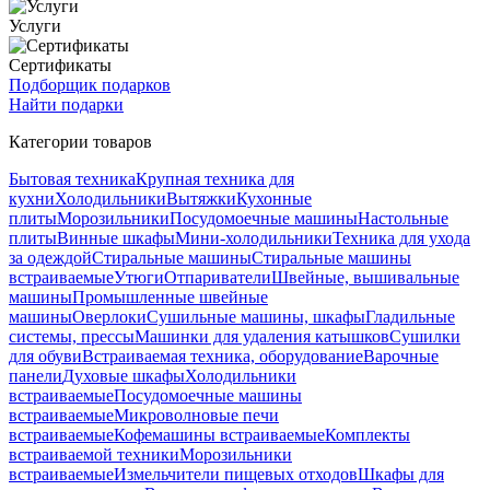
Услуги
Сертификаты
Подборщик подарков
Найти подарки
Категории товаров
Бытовая техника
Крупная техника для
кухни
Холодильники
Вытяжки
Кухонные
плиты
Морозильники
Посудомоечные машины
Настольные
плиты
Винные шкафы
Мини-холодильники
Техника для ухода
за одеждой
Стиральные машины
Стиральные машины
встраиваемые
Утюги
Отпариватели
Швейные, вышивальные
машины
Промышленные швейные
машины
Оверлоки
Сушильные машины, шкафы
Гладильные
системы, прессы
Машинки для удаления катышков
Сушилки
для обуви
Встраиваемая техника, оборудование
Варочные
панели
Духовые шкафы
Холодильники
встраиваемые
Посудомоечные машины
встраиваемые
Микроволновые печи
встраиваемые
Кофемашины встраиваемые
Комплекты
встраиваемой техники
Морозильники
встраиваемые
Измельчители пищевых отходов
Шкафы для