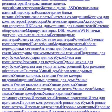
репликаторы
Интерактивные панели,
доски
Комплектующие
Жесткие диски, SSD
Оперативная
память
Видеокарты
Компьютерные блоки
питания
Материнские платы
Системы охлаждения
Корпуса для
компьютеров
Процессоры
Оптические приводы
Аксессуары
для корпусов ПК
Боксы, док-станции для накопителей
Сетевое
оборудование
Маршрутизаторы, DSL-модемы
Wi-Fi точки
доступа, усилители сигнала
Беспроводные
адаптеры
Коммутаторы
Сетевые адаптеры
Powerline
Сетевые
комплектующие
IP-телефония
Медиаконвертеры
Кабели,
переходники сетевые
Антенны для беспроводной
связи
Аксессуары для компьютерной техники
Подставки для
ноутбуков
Аксессуары для ноутбуков
Очки для
компьютера
Рюкзаки для ноутбуков
Сумки, чехлы для
ноутбуков
Средства для ухода за электроникой
Программное
обеспечение
Система Умный дом
Управление умным
домом
Умные колонки, станции
Умные камеры
видеонаблюдения
Умные датчики для дома
Умные
лампы
Умные выключатели
Умные розетки
Умные
светильники
Умные светодиодные ленты
Умные реле
Умные
замки
Умные домофоны
Умные карнизы
Умные
терморегуляторы
Игровая зона
Игровые приставки
Игры для
приставок
Игровые контроллеры
Игровые ноутбуки
Игровые
компьютеры
Игровые видеокарты
Игровые мониторы
Игровые
телевизоры
Игровые мыши
Игровые клавиатуры
Игровые