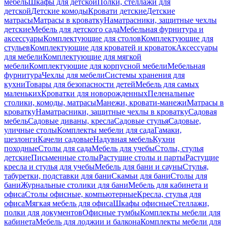
мебель
Шкафы для детской
Полки, стеллажи для
детской
Детские комоды
Кровати детские
Детские
матрасы
Матрасы в кроватку
Наматрасники, защитные чехлы
детские
Мебель для детского сада
Мебельная фурнитура и
аксессуары
Комплектующие для столов
Комплектующие для
стульев
Комплектующие для кроватей и кроваток
Аксессуары
для мебели
Комплектующие для мягкой
мебели
Комплектующие для корпусной мебели
Мебельная
фурнитура
Чехлы для мебели
Системы хранения для
кухни
Товары для безопасности детей
Мебель для самых
маленьких
Кроватки для новорожденных
Пеленальные
столики, комоды, матрасы
Манежи, кровати-манежи
Матрасы в
кроватку
Наматрасники, защитные чехлы в кроватку
Садовая
мебель
Садовые диваны, кресла
Садовые стулья
Садовые,
уличные столы
Комплекты мебели для сада
Гамаки,
шезлонги
Качели садовые
Надувная мебель
Кухни
походные
Столы для сада
Мебель для учебы
Столы, стулья
детские
Письменные столы
Растущие столы и парты
Растущие
кресла и стулья для учебы
Мебель для бани и сауны
Стулья,
табуретки, подставки для бани
Скамьи для бани
Столы для
бани
Журнальные столики для бани
Мебель для кабинета и
офиса
Столы офисные, компьютерные
Кресла, стулья для
офиса
Мягкая мебель для офиса
Шкафы офисные
Стеллажи,
полки для документов
Офисные тумбы
Комплекты мебели для
кабинета
Мебель для лоджии и балкона
Комплекты мебели для