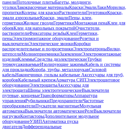
панели
Потолочные плиты
Багеты, молдинги,
уголки
Лакокрасочные материалы
Краски
Эмали
Лаки
Морилки,
пропитки
Колеры для краски
Растворители
Грунтовки
Краски,
эмали аэрозольные
Краски, эмали
Пены, клеи,
герметики
Жидкие гвозди
Герметики
Монтажная пена
Клеи для
обоев
Клеи для напольных покрытий
Очистители,
растворители
Фиксаторы резьбы
Клеи
Герметики,
пены
Электромонтажное оборудование
Розетки и
выключатели
Электрические звонки
Коробки
распределительные и подрозетники
Электропатроны
Вилки,
штепсели
Молниеприемники
Заземление
Электромонтажные
изделия
Клеммы
Средства диэлектрические
Трубки
термоусаживаемые
Изолирующие зажимы
Кабель и системы
для прокладки
Короба, трубы, металлорукав
Силовой
кабель
Наконечники, гильзы кабельные
Аксессуары для труб,
коробов
Кабельный крепеж
Арматура СИП
Электрощитовое
оборудование
Электрощиты
Аксессуары для
электрощита
Шины электротехнические
Выключатели
путевые, концевые
Трансформаторы
Аппаратура
управления
Рубильники
Предохранители
Частотные
преобразователи
Пускатели магнитные
Модульная
автоматика
Выключатели автоматические
Реле
Выключатели
нагрузки
Контакторы
Дополнительное модульное
оборудование
УЗИП
Автоматика пуска
двигателя
Дифференциальные