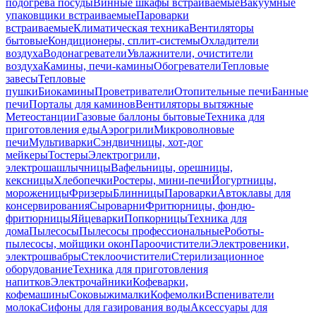
подогрева посуды
Винные шкафы встраиваемые
Вакуумные
упаковщики встраиваемые
Пароварки
встраиваемые
Климатическая техника
Вентиляторы
бытовые
Кондиционеры, сплит-системы
Охладители
воздуха
Водонагреватели
Увлажнители, очистители
воздуха
Камины, печи-камины
Обогреватели
Тепловые
завесы
Тепловые
пушки
Биокамины
Проветриватели
Отопительные печи
Банные
печи
Порталы для каминов
Вентиляторы вытяжные
Метеостанции
Газовые баллоны бытовые
Техника для
приготовления еды
Аэрогрили
Микроволновые
печи
Мультиварки
Сэндвичницы, хот-дог
мейкеры
Тостеры
Электрогрили,
электрошашлычницы
Вафельницы, орешницы,
кексницы
Хлебопечки
Ростеры, мини-печи
Йогуртницы,
мороженицы
Фризеры
Блинницы
Пароварки
Автоклавы для
консервирования
Сыроварни
Фритюрницы, фондю-
фритюрницы
Яйцеварки
Попкорницы
Техника для
дома
Пылесосы
Пылесосы профессиональные
Роботы-
пылесосы, мойщики окон
Пароочистители
Электровеники,
электрошвабры
Стеклоочистители
Стерилизационное
оборудование
Техника для приготовления
напитков
Электрочайники
Кофеварки,
кофемашины
Соковыжималки
Кофемолки
Вспениватели
молока
Сифоны для газирования воды
Аксессуары для