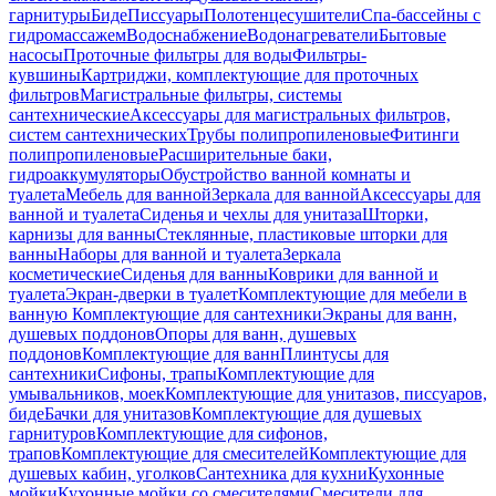
гарнитуры
Биде
Писсуары
Полотенцесушители
Спа-бассейны с
гидромассажем
Водоснабжение
Водонагреватели
Бытовые
насосы
Проточные фильтры для воды
Фильтры-
кувшины
Картриджи, комплектующие для проточных
фильтров
Магистральные фильтры, системы
сантехнические
Аксессуары для магистральных фильтров,
систем сантехнических
Трубы полипропиленовые
Фитинги
полипропиленовые
Расширительные баки,
гидроаккумуляторы
Обустройство ванной комнаты и
туалета
Мебель для ванной
Зеркала для ванной
Аксессуары для
ванной и туалета
Сиденья и чехлы для унитаза
Шторки,
карнизы для ванны
Стеклянные, пластиковые шторки для
ванны
Наборы для ванной и туалета
Зеркала
косметические
Сиденья для ванны
Коврики для ванной и
туалета
Экран-дверки в туалет
Комплектующие для мебели в
ванную
Комплектующие для сантехники
Экраны для ванн,
душевых поддонов
Опоры для ванн, душевых
поддонов
Комплектующие для ванн
Плинтусы для
сантехники
Сифоны, трапы
Комплектующие для
умывальников, моек
Комплектующие для унитазов, писсуаров,
биде
Бачки для унитазов
Комплектующие для душевых
гарнитуров
Комплектующие для сифонов,
трапов
Комплектующие для смесителей
Комплектующие для
душевых кабин, уголков
Сантехника для кухни
Кухонные
мойки
Кухонные мойки со смесителями
Смесители для