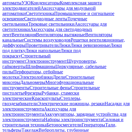
автоматы
УЗО
Конденсаторы
Комплексная защита
электродвигателей
Аксессуары для модульной
автоматики
Светотехника
Промышленное и сигнальное
освещение
Светодиодные ленты
Точечные
светильники
Трековые светильники
Аксессуары для
светотехники
Аксессуары для светодиодных
лент
Вентиляция
Вентиляторы вытяжные
Вентиляторы
канальные
Системы воздуховодов
Решетки вентиляционные,
диффузоры
Проветриватели
Люки
Люки ревизионные
Люки
под плитку
Люки напольные
Люки под
покраску
Строительный
инструмент
Электроинструмент
Шуруповерты,
гайковерты
Шлифмашины
Циркулярные, сабельные
пилы
Перфораторы, отбойные
молотки
Электролобзики
Дрели
Строительные
миксеры
Дальномеры
Многофункциональные
инструменты
Строительные фены
Строительные
пистолеты
Фрезеры
Рубанки, стамески
электрические
Краскопульты
Степлеры,
гвоздезабиватели
Электрические ножницы, резаки
Насадки для
электроинструмента
Аксессуары для
электроинструмента
Аккумуляторы, зарядные устройства для
электроинструмента
Наборы электроинструмента
Силовая и
строительная техника
Бетоносмесители
Генераторы
Тали,
тельферы
Такелаж
Виброплиты, глубинные