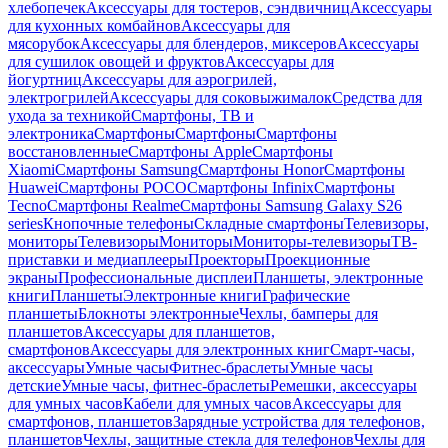
хлебопечек
Аксессуары для тостеров, сэндвичниц
Аксессуары
для кухонных комбайнов
Аксессуары для
мясорубок
Аксессуары для блендеров, миксеров
Аксессуары
для сушилок овощей и фруктов
Аксессуары для
йогуртниц
Аксессуары для аэрогрилей,
электрогрилей
Аксессуары для соковыжималок
Средства для
ухода за техникой
Смартфоны, ТВ и
электроника
Смартфоны
Смартфоны
Смартфоны
восстановленные
Смартфоны Apple
Смартфоны
Xiaomi
Смартфоны Samsung
Смартфоны Honor
Смартфоны
Huawei
Смартфоны POCO
Смартфоны Infinix
Смартфоны
Tecno
Смартфоны Realme
Смартфоны Samsung Galaxy S26
series
Кнопочные телефоны
Складные смартфоны
Телевизоры,
мониторы
Телевизоры
Мониторы
Мониторы-телевизоры
ТВ-
приставки и медиаплееры
Проекторы
Проекционные
экраны
Профессиональные дисплеи
Планшеты, электронные
книги
Планшеты
Электронные книги
Графические
планшеты
Блокноты электронные
Чехлы, бамперы для
планшетов
Аксессуары для планшетов,
смартфонов
Аксессуары для электронных книг
Смарт-часы,
аксессуары
Умные часы
Фитнес-браслеты
Умные часы
детские
Умные часы, фитнес-браслеты
Ремешки, аксессуары
для умных часов
Кабели для умных часов
Аксессуары для
смартфонов, планшетов
Зарядные устройства для телефонов,
планшетов
Чехлы, защитные стекла для телефонов
Чехлы для