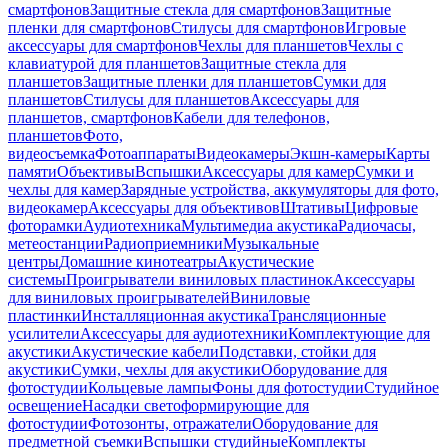
смартфонов
Защитные стекла для смартфонов
Защитные
пленки для смартфонов
Стилусы для смартфонов
Игровые
аксессуары для смартфонов
Чехлы для планшетов
Чехлы с
клавиатурой для планшетов
Защитные стекла для
планшетов
Защитные пленки для планшетов
Сумки для
планшетов
Стилусы для планшетов
Аксессуары для
планшетов, смартфонов
Кабели для телефонов,
планшетов
Фото,
видеосъемка
Фотоаппараты
Видеокамеры
Экшн-камеры
Карты
памяти
Объективы
Вспышки
Аксессуары для камер
Сумки и
чехлы для камер
Зарядные устройства, аккумуляторы для фото,
видеокамер
Аксессуары для объективов
Штативы
Цифровые
фоторамки
Аудиотехника
Мультимедиа акустика
Радиочасы,
метеостанции
Радиоприемники
Музыкальные
центры
Домашние кинотеатры
Акустические
системы
Проигрыватели виниловых пластинок
Аксессуары
для виниловых проигрывателей
Виниловые
пластинки
Инсталляционная акустика
Трансляционные
усилители
Аксессуары для аудиотехники
Комплектующие для
акустики
Акустические кабели
Подставки, стойки для
акустики
Сумки, чехлы для акустики
Оборудование для
фотостудии
Кольцевые лампы
Фоны для фотостудии
Студийное
освещение
Насадки светоформирующие для
фотостудии
Фотозонты, отражатели
Оборудование для
предметной съемки
Вспышки студийные
Комплекты