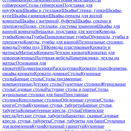
геймерские
Столы геймерские
Подставки для
ноутбуков
Шкафы и стеллажи
Шкафы
Стенки, горки
Шкафы-
купе
Шкафы-гармошки
Шкафы-пеналы для жилой
комнаты
Шкафы с витриной, буфеты
Шкафы, секции в
прихожую
Полки, стеллажи, системы хранения
Шкафы для
ванной комнаты
Вешалки, подставки для зонтов
Комоды,
тумбы
Комоды
Тумбы
Прикроватные тумбы
Обувницы, тумбы в
прихожую
Комоды, тумбы для ванной
Пеленальные столики,
комоды
Тумбы под ТВ
Комоды пластиковые
Кровати и
матрасы
Матрасы
Кровати
Детские кровати
Кроватки для
новорожденных
Надувная мебель
Наматрасники, чехлы на
матрас
Основания для
кроватей
Подматрасники
Раскладушки
Кровати-трансформеры,
шкафы-кровати
Кровати-домики
Столы
Кухонные
столы
Барные столы
Столы письменные,
компьютерные
Детские столы
Туалетные столики
Журнальные
столы
Садовые столы
Растущие столы и парты
Столы,
журнальные столики для бани
Приставные
столики
Консольные столики
Обеденные группы
Столы-
книги
Стулья
Кухонные стулья, табуреты
Барные стулья,
табуреты
Компьютерные кресла, стулья
Геймерские
кресла
Детские стулья, табуреты
Банкетки, скамьи
Садовые
кресла, стулья, табуреты
Стулья, табуреты для бани
Стульчики
для кормления
Кухня
Кухонный гарнитур
Кухонные