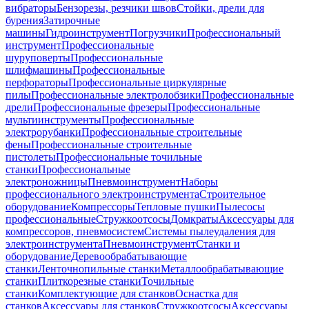
вибраторы
Бензорезы, резчики швов
Стойки, дрели для
бурения
Затирочные
машины
Гидроинструмент
Погрузчики
Профессиональный
инструмент
Профессиональные
шуруповерты
Профессиональные
шлифмашины
Профессиональные
перфораторы
Профессиональные циркулярные
пилы
Профессиональные электролобзики
Профессиональные
дрели
Профессиональные фрезеры
Профессиональные
мультиинструменты
Профессиональные
электрорубанки
Профессиональные строительные
фены
Профессиональные строительные
пистолеты
Профессиональные точильные
станки
Профессиональные
электроножницы
Пневмоинструмент
Наборы
профессионального электроинструмента
Строительное
оборудование
Компрессоры
Тепловые пушки
Пылесосы
профессиональные
Стружкоотсосы
Домкраты
Аксессуары для
компрессоров, пневмосистем
Системы пылеудаления для
электроинструмента
Пневмоинструмент
Станки и
оборудование
Деревообрабатывающие
станки
Ленточнопильные станки
Металлообрабатывающие
станки
Плиткорезные станки
Точильные
станки
Комплектующие для станков
Оснастка для
станков
Аксессуары для станков
Стружкоотсосы
Аксессуары