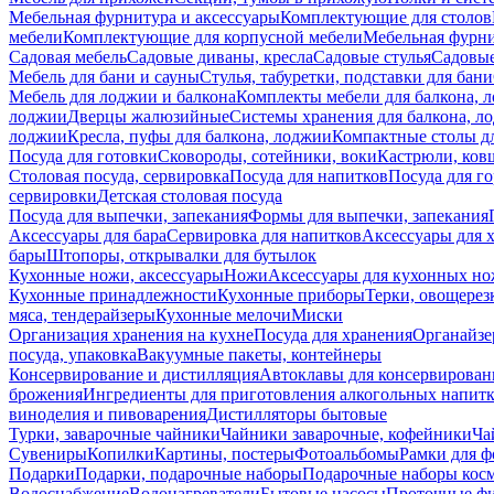
Мебельная фурнитура и аксессуары
Комплектующие для столов
мебели
Комплектующие для корпусной мебели
Мебельная фурн
Садовая мебель
Садовые диваны, кресла
Садовые стулья
Садовые
Мебель для бани и сауны
Стулья, табуретки, подставки для бани
Мебель для лоджии и балкона
Комплекты мебели для балкона, 
лоджии
Дверцы жалюзийные
Системы хранения для балкона, л
лоджии
Кресла, пуфы для балкона, лоджии
Компактные столы дл
Посуда для готовки
Сковороды, сотейники, воки
Кастрюли, ков
Столовая посуда, сервировка
Посуда для напитков
Посуда для г
сервировки
Детская столовая посуда
Посуда для выпечки, запекания
Формы для выпечки, запекания
Аксессуары для бара
Сервировка для напитков
Аксессуары для 
бары
Штопоры, открывалки для бутылок
Кухонные ножи, аксессуары
Ножи
Аксессуары для кухонных н
Кухонные принадлежности
Кухонные приборы
Терки, овощерез
мяса, тендерайзеры
Кухонные мелочи
Миски
Организация хранения на кухне
Посуда для хранения
Органайзе
посуда, упаковка
Вакуумные пакеты, контейнеры
Консервирование и дистилляция
Автоклавы для консервирован
брожения
Ингредиенты для приготовления алкогольных напит
виноделия и пивоварения
Дистилляторы бытовые
Турки, заварочные чайники
Чайники заварочные, кофейники
Ча
Сувениры
Копилки
Картины, постеры
Фотоальбомы
Рамки для ф
Подарки
Подарки, подарочные наборы
Подарочные наборы косм
Водоснабжение
Водонагреватели
Бытовые насосы
Проточные фи