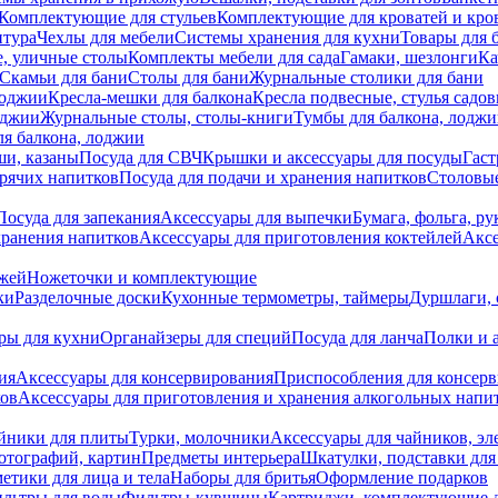
Комплектующие для стульев
Комплектующие для кроватей и кро
итура
Чехлы для мебели
Системы хранения для кухни
Товары для 
, уличные столы
Комплекты мебели для сада
Гамаки, шезлонги
Ка
Скамьи для бани
Столы для бани
Журнальные столики для бани
лоджии
Кресла-мешки для балкона
Кресла подвесные, стулья садо
оджии
Журнальные столы, столы-книги
Тумбы для балкона, лодж
я балкона, лоджии
ши, казаны
Посуда для СВЧ
Крышки и аксессуары для посуды
Гаст
орячих напитков
Посуда для подачи и хранения напитков
Столовы
Посуда для запекания
Аксессуары для выпечки
Бумага, фольга, р
хранения напитков
Аксессуары для приготовления коктейлей
Аксе
ожей
Ножеточки и комплектующие
ки
Разделочные доски
Кухонные термометры, таймеры
Дуршлаги, 
ры для кухни
Органайзеры для специй
Посуда для ланча
Полки и 
ия
Аксессуары для консервирования
Приспособления для консер
ков
Аксессуары для приготовления и хранения алкогольных напи
йники для плиты
Турки, молочники
Аксессуары для чайников, э
отографий, картин
Предметы интерьера
Шкатулки, подставки дл
етики для лица и тела
Наборы для бритья
Оформление подарков
льтры для воды
Фильтры-кувшины
Картриджи, комплектующие д