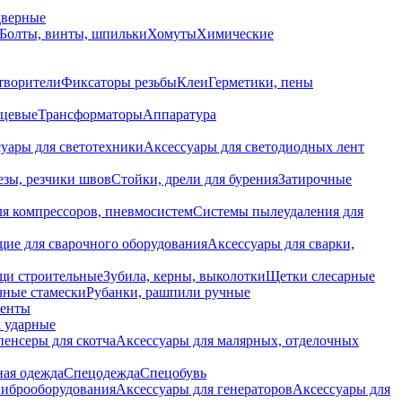
дверные
Болты, винты, шпильки
Хомуты
Химические
творители
Фиксаторы резьбы
Клеи
Герметики, пены
нцевые
Трансформаторы
Аппаратура
уары для светотехники
Аксессуары для светодиодных лент
езы, резчики швов
Стойки, дрели для бурения
Затирочные
ля компрессоров, пневмосистем
Системы пылеудаления для
ие для сварочного оборудования
Аксессуары для сварки,
щи строительные
Зубила, керны, выколотки
Щетки слесарные
чные стамески
Рубанки, рашпили ручные
енты
 ударные
енсеры для скотча
Аксессуары для малярных, отделочных
ная одежда
Спецодежда
Спецобувь
виброоборудования
Аксессуары для генераторов
Аксессуары для