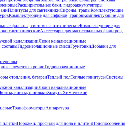
иленовые
Расширительные баки, гидроаккумуляторы
ванн
Плинтусы для сантехники
Сифоны, трапы
Комплектующие
уров
Комплектующие для сифонов, трапов
Комплектующие для
ьные фильтры, системы сантехнические
Комплектующие для
юки сантехнические
Аксессуары для магистральных фильтров,
ружной канализации
Люки канализационные
 составы
Гидроизоляционные смеси
Грунтовки
Добавки для
атериалы
рные элементы кровли
Гидроизоляционные
оры отопления, батареи
Теплый пол
Теплые плинтусы
Системы
ружной канализации
Люки канализационные
Болты, винты, шпильки
Хомуты
Химические
нцевые
Трансформаторы
Аппаратура
я плитки
Порожки, профили для пола и плитки
Приспособления