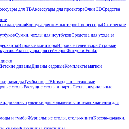
сессуары для ТВ
Аксессуары для проектора
Очки 3D
Средства
ание
 охлаждения
Корпуса для компьютеров
Процессоры
Оптические
утбуков
Сумки, чехлы для ноутбуков
Средства для ухода за
деокарты
Игровые мониторы
Игровые телевизоры
Игровые
акустика
Аксессуары для геймеров
Фигурки Funko
 диски
Детские диваны
Диваны садовые
Комплекты мягкой
ики, комоды
Тумбы под ТВ
Комоды пластиковые
довые столы
Растущие столы и парты
Столы, журнальные
ки, диваны
Стульчики для кормления
Системы хранения для
моды и тумбы
Журнальные столы, столы-книги
Кресла-качалки,
ки, скамьи
Ключницы, газетницы