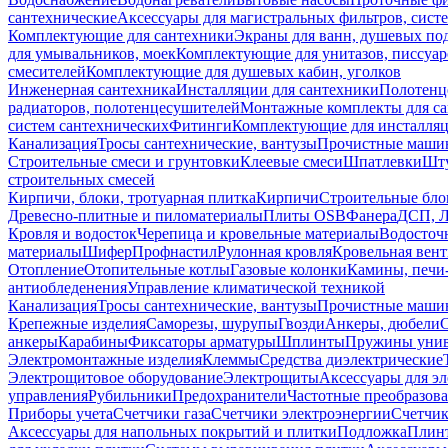
сантехнические
Аксессуары для магистральных фильтров, сист
Комплектующие для сантехники
Экраны для ванн, душевых по
для умывальников, моек
Комплектующие для унитазов, писсуар
смесителей
Комплектующие для душевых кабин, уголков
Инженерная сантехника
Инсталляции для сантехники
Полотенц
радиаторов, полотенцесушителей
Монтажные комплекты для с
систем сантехнических
Фитинги
Комплектующие для инсталля
Канализация
Тросы сантехнические, вантузы
Прочистные маши
Строительные смеси и грунтовки
Клеевые смеси
Шпатлевки
Шту
строительных смесей
Кирпичи, блоки, тротуарная плитка
Кирпичи
Строительные бло
Древесно-плитные и пиломатериалы
Плиты OSB
Фанера
ДСП, 
Кровля и водосток
Черепица и кровельные материалы
Водосточ
материалы
Шифер
Профнастил
Рулонная кровля
Кровельная вен
Отопление
Отопительные котлы
Газовые колонки
Камины, печи
антиобледенения
Управление климатической техникой
Канализация
Тросы сантехнические, вантузы
Прочистные маши
Крепежные изделия
Саморезы, шурупы
Гвозди
Анкеры, дюбели
анкеры
Карабины
Фиксаторы арматуры
Шплинты
Пружины унив
Электромонтажные изделия
Клеммы
Средства диэлектрические
Электрощитовое оборудование
Электрощиты
Аксессуары для э
управления
Рубильники
Предохранители
Частотные преобразов
Приборы учета
Счетчики газа
Счетчики электроэнергии
Счетчи
Аксессуары для напольных покрытий и плитки
Подложка
Плинт