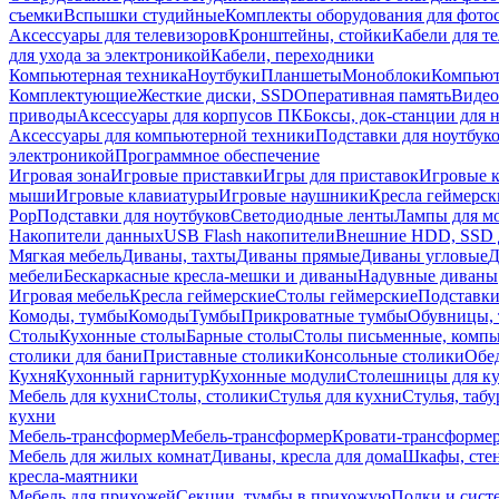
съемки
Вспышки студийные
Комплекты оборудования для фото
Аксессуары для телевизоров
Кронштейны, стойки
Кабели для т
для ухода за электроникой
Кабели, переходники
Компьютерная техника
Ноутбуки
Планшеты
Моноблоки
Компью
Комплектующие
Жесткие диски, SSD
Оперативная память
Видео
приводы
Аксессуары для корпусов ПК
Боксы, док-станции для 
Аксессуары для компьютерной техники
Подставки для ноутбук
электроникой
Программное обеспечение
Игровая зона
Игровые приставки
Игры для приставок
Игровые 
мыши
Игровые клавиатуры
Игровые наушники
Кресла геймерск
Pop
Подставки для ноутбуков
Светодиодные ленты
Лампы для м
Накопители данных
USB Flash накопители
Внешние HDD, SSD 
Мягкая мебель
Диваны, тахты
Диваны прямые
Диваны угловые
Д
мебели
Бескаркасные кресла-мешки и диваны
Надувные диваны
Игровая мебель
Кресла геймерские
Столы геймерские
Подставки
Комоды, тумбы
Комоды
Тумбы
Прикроватные тумбы
Обувницы, 
Столы
Кухонные столы
Барные столы
Столы письменные, комп
столики для бани
Приставные столики
Консольные столики
Обе
Кухня
Кухонный гарнитур
Кухонные модули
Столешницы для к
Мебель для кухни
Столы, столики
Стулья для кухни
Стулья, таб
кухни
Мебель-трансформер
Мебель-трансформер
Кровати-трансформе
Мебель для жилых комнат
Диваны, кресла для дома
Шкафы, стен
кресла-маятники
Мебель для прихожей
Секции, тумбы в прихожую
Полки и сист