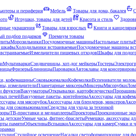
ьютеры и периферия
Мебель
Товары для дома, бакалея
С
мото
Игрушки, товары для детей
Красота и стиль
Здоров
рные украшения
Товары для взрослых
Книги и канцеляри
й подбор подарков
Премиум товары
плиты
Морозильники
Посудомоечные машины
Настольные плиты
 шкафы
Холодильники встраиваемые
Посудомоечные машины вс
встраиваемые
Измельчители пищевых отходов
Шкафы для подогр
чи
Мультиварки
Сэндвичницы, хот-дог мейкеры
Тостеры
Электрог
еницы
Фризеры
Блинницы
Пароварки
Автоклавы для консервиров
ки, кофемашины
Соковыжималки
Кофемолки
Вспениватели молок
ны, измельчители
Планетарные миксеры
Миксеры
Мясорубки
Лом
и фруктов
Вакууматоры
Открывалки, картофелечистки
Проращива
вых печей
Вакуумные пакеты, контейнеры
Аксессуары для кофе
ессуары для мясорубок
Аксессуары для блендеров, миксеров
Аксе
ры для соковыжималок
Средства для ухода за техникой
зоры
ТВ-приставки и медиаплееры
Проекторы
Проекционные эк
сы детские
Умные часы, фитнес-браслеты
Ремешки, аксессуары дл
рты памяти
Объективы
Вспышки
Аксессуары для камер
Сумки и ч
орамки
студии
Студийное освещение
Насадки светоформирующие для фо