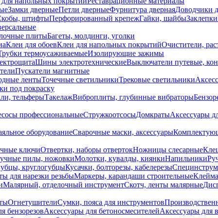
 для напольных покрытий
Реставрационные материалы
ые
Замки дверные
Петли дверные
Фурнитура дверная
Доводчики 
Скобы, штифты
Перфорированный крепеж
Гайки, шайбы
Заклепки
ерсальные
лочные плиты
Багеты, молдинги, уголки
на
Клеи для обоев
Клеи для напольных покрытий
Очистители, рас
Трубки термоусаживаемые
Изолирующие зажимы
лектрощита
Шины электротехнические
Выключатели путевые, ко
атели
Пускатели магнитные
одные ленты
Точечные светильники
Трековые светильники
Аксесс
и под покраску
ли, тельферы
Такелаж
Виброплиты, глубинные вибраторы
Бензор
сосы профессиональные
Стружкоотсосы
Домкраты
Аксессуары д
аяльное оборудование
Сварочные маски, аксессуары
Комплектующ
ечные ключи
Отвертки, наборы отверток
Ножницы слесарные
Кле
учные пилы, ножовки
Молотки, кувалды, киянки
Напильники
Ру
убцы, круглогубцы
Кусачки, болторезы, кабелерезы
Специнструм
ы для нарезки резьбы
Маркеры, карандаши строительные
Клейма
и
Малярный, отделочный инструмент
Скотч, ленты малярные
Дисп
иты
Огнетушители
Сумки, пояса для инструментов
Производствен
я бензорезов
Аксессуары для бетоносмесителей
Аксессуары для 