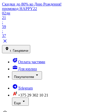
Скидки до 80% ко Дню Рождения!
промокод HAPPY22
02
дн
21
:
59
:
37
г. Ганцевичи
Оплата частями
Для юрлиц
Покупателям
Telegram
+375 29
302 10 21
Еще