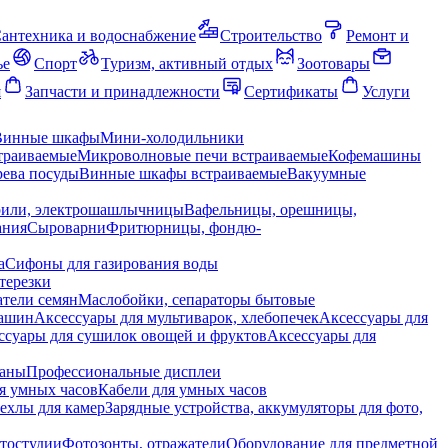
антехника и водоснабжение
Строительство
Ремонт и
ье
Спорт
Туризм, активный отдых
Зоотовары
я
Запчасти и принадлежности
Сертификаты
Услуги
Винные шкафы
Мини-холодильники
траиваемые
Микроволновые печи встраиваемые
Кофемашины
ева посуды
Винные шкафы встраиваемые
Вакуумные
рили, электрошашлычницы
Вафельницы, орешницы,
ания
Сыроварни
Фритюрницы, фондю-
а
Сифоны для газирования воды
терезки
тели семян
Маслобойки, сепараторы бытовые
машин
Аксессуары для мультиварок, хлебопечек
Аксессуары для
ссуары для сушилок овощей и фруктов
Аксессуары для
раны
Профессиональные дисплеи
я умных часов
Кабели для умных часов
ехлы для камер
Зарядные устройства, аккумуляторы для фото,
тостудии
Фотозонты, отражатели
Оборудование для предметной