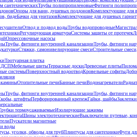
ем сантехнических
Трубы полипропиленовые
Фитинги полипроп
ддонов
Опоры для ванн, душевых поддонов
Комплектующие для 
ов, биде
Бачки для унитазов
Комплектующие для душевых гарнит
есушители
Отвод и подвод воды
Трубы водопроводные
Магистрал
антехники
Регулирующая арматура
Системы защиты от протечек
Л
ций
Опрессовочные насосы
ны
Трубы, фитинги внутренней канализации
Трубы, фитинги на
катурки
Стяжки, самонивелирующие смеси
Строительные смеси,
ки
Тротуарная плитка
ЛДСП
Мебельные щиты
Террасные доски
Древесные плиты
Пилом
ные системы
Поверхностный водоотвод
Кровельные софиты
Добо
тиляция
-камины
Отопительные печи
Банные печи
Водонагреватели
Радиат
ны
Трубы, фитинги внутренней канализации
Трубы, фитинги на
Скобы, штифты
Перфорированный крепеж
Гайки, шайбы
Заклепки
ерсальные
Трубки термоусаживаемые
Изолирующие зажимы
лектрощита
Шины электротехнические
Выключатели путевые, ко
атели
Пускатели магнитные
ки воды
усы, уголки, обводы для труб
Плинтусы для сантехники
Фуги дл