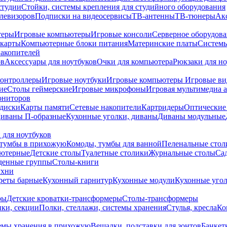
студии
Стойки, системы крепления для студийного оборудования
елевизоров
Подписки на видеосервисы
ТВ-антенны
ТВ-тюнеры
Ак
теры
Игровые компьютеры
Игровые консоли
Серверное оборудов
карты
Компьютерные блоки питания
Материнские платы
Системы
накопителей
ов
Аксессуары для ноутбуков
Очки для компьютера
Рюкзаки для но
контроллеры
Игровые ноутбуки
Игровые компьютеры
Игровые ви
ие
Столы геймерские
Игровые микрофоны
Игровая мультимедиа 
ониторов
диски
Карты памяти
Сетевые накопители
Картридеры
Оптические
иваны П-образные
Кухонные уголки, диваны
Диваны модульные
 для ноутбуков
тумбы в прихожую
Комоды, тумбы для ванной
Пеленальные стол
ьютерные
Детские столы
Туалетные столики
Журнальные столы
Са
денные группы
Столы-книги
ухни
уреты барные
Кухонный гарнитур
Кухонные модули
Кухонные угол
ры
Детские кроватки-трансформеры
Столы-трансформеры
ки, секции
Полки, стеллажи, системы хранения
Стулья, кресла
Ко
емы хранения в прихожую
Вешалки, подставки для зонтов
Банкет