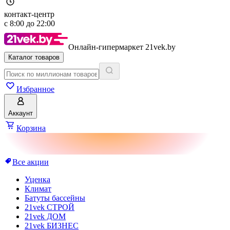
контакт-центр
с
8:00
до
22:00
Онлайн-гипермаркет 21vek.by
Каталог товаров
Избранное
Аккаунт
Корзина
Все акции
Уценка
Климат
Батуты бассейны
21vek СТРОЙ
21vek ДОМ
21vek БИЗНЕС