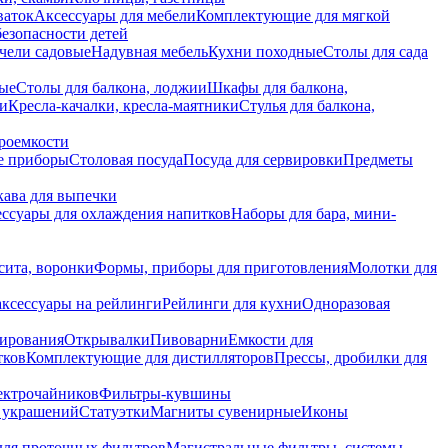
ваток
Аксессуары для мебели
Комплектующие для мягкой
безопасности детей
чели садовые
Надувная мебель
Кухни походные
Столы для сада
вые
Столы для балкона, лоджии
Шкафы для балкона,
ии
Кресла-качалки, кресла-маятники
Стулья для балкона,
роемкости
е приборы
Столовая посуда
Посуда для сервировки
Предметы
укава для выпечки
ссуары для охлаждения напитков
Наборы для бара, мини-
сита, воронки
Формы, приборы для приготовления
Молотки для
аксессуары на рейлинги
Рейлинги для кухни
Одноразовая
вирования
Открывалки
Пивоварни
Емкости для
тков
Комплектующие для дистилляторов
Прессы, дробилки для
лектрочайников
Фильтры-кувшины
я украшений
Статуэтки
Магниты сувенирные
Иконы
ля проточных фильтров
Магистральные фильтры, системы