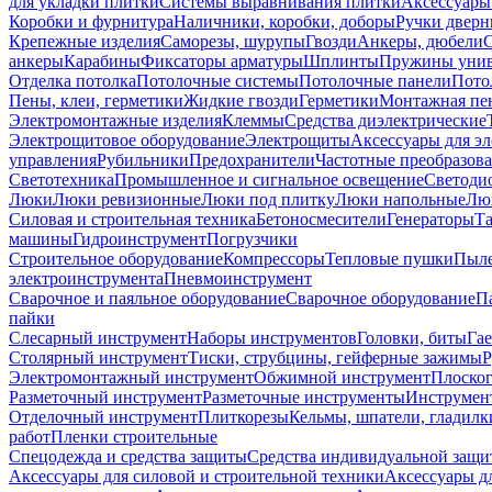
для укладки плитки
Системы выравнивания плитки
Аксессуары
Коробки и фурнитура
Наличники, коробки, доборы
Ручки дверн
Крепежные изделия
Саморезы, шурупы
Гвозди
Анкеры, дюбели
анкеры
Карабины
Фиксаторы арматуры
Шплинты
Пружины унив
Отделка потолка
Потолочные системы
Потолочные панели
Пото
Пены, клеи, герметики
Жидкие гвозди
Герметики
Монтажная пе
Электромонтажные изделия
Клеммы
Средства диэлектрические
Электрощитовое оборудование
Электрощиты
Аксессуары для э
управления
Рубильники
Предохранители
Частотные преобразов
Светотехника
Промышленное и сигнальное освещение
Светоди
Люки
Люки ревизионные
Люки под плитку
Люки напольные
Люк
Силовая и строительная техника
Бетоносмесители
Генераторы
Та
машины
Гидроинструмент
Погрузчики
Строительное оборудование
Компрессоры
Тепловые пушки
Пыле
электроинструмента
Пневмоинструмент
Сварочное и паяльное оборудование
Сварочное оборудование
П
пайки
Слесарный инструмент
Наборы инструментов
Головки, биты
Га
Столярный инструмент
Тиски, струбцины, гейферные зажимы
Р
Электромонтажный инструмент
Обжимной инструмент
Плоског
Разметочный инструмент
Разметочные инструменты
Инструмент
Отделочный инструмент
Плиткорезы
Кельмы, шпатели, гладилк
работ
Пленки строительные
Спецодежда и средства защиты
Средства индивидуальной защ
Аксессуары для силовой и строительной техники
Аксессуары дл