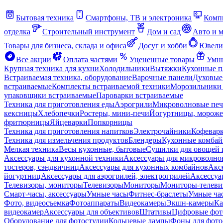
Бытовая техника
Смартфоны, ТВ и электроника
Комп
отделка
Строительный инструмент
Дом и сад
Авто и 
Товары для бизнеса, склада и офиса
Досуг и хобби
Ювели
Все акции
Оплата частями
Уцененные товары
Умны
Крупная техника для кухни
Холодильники
Вытяжки
Кухонные 
Встраиваемая техника, оборудование
Варочные панели
Духовые
встраиваемые
Комплекты встраиваемой техники
Морозильники 
упаковщики встраиваемые
Пароварки встраиваемые
Техника для приготовления еды
Аэрогрили
Микроволновые пе
кексницы
Хлебопечки
Ростеры, мини-печи
Йогуртницы, морож
фритюрницы
Яйцеварки
Попкорницы
Техника для приготовления напитков
Электрочайники
Кофевар
Техника для измельчения продуктов
Блендеры
Кухонные комбай
Мелкая техника
Весы кухонные, бытовые
Сушилки для овощей 
Аксессуары для кухонной техники
Аксессуары для микроволно
тостеров, сэндвичниц
Аксессуары для кухонных комбайнов
Акс
йогуртниц
Аксессуары для аэрогрилей, электрогрилей
Аксессуа
Телевизоры, мониторы
Телевизоры
Мониторы
Мониторы-телеви
Смарт-часы, аксессуары
Умные часы
Фитнес-браслеты
Умные ча
Фото, видеосъемка
Фотоаппараты
Видеокамеры
Экшн-камеры
Ка
видеокамер
Аксессуары для объективов
Штативы
Цифровые фот
Оборудование для фотостудии
Кольцевые лампы
Фоны для фото