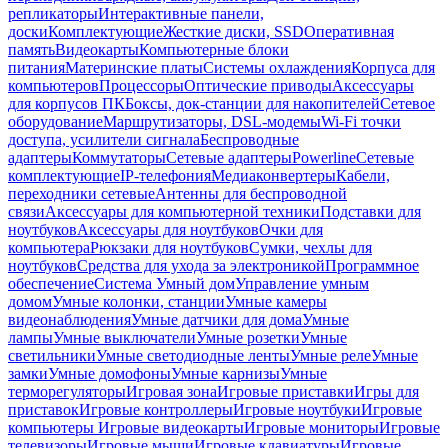
репликаторы
Интерактивные панели,
доски
Комплектующие
Жесткие диски, SSD
Оперативная
память
Видеокарты
Компьютерные блоки
питания
Материнские платы
Системы охлаждения
Корпуса для
компьютеров
Процессоры
Оптические приводы
Аксессуары
для корпусов ПК
Боксы, док-станции для накопителей
Сетевое
оборудование
Маршрутизаторы, DSL-модемы
Wi-Fi точки
доступа, усилители сигнала
Беспроводные
адаптеры
Коммутаторы
Сетевые адаптеры
Powerline
Сетевые
комплектующие
IP-телефония
Медиаконвертеры
Кабели,
переходники сетевые
Антенны для беспроводной
связи
Аксессуары для компьютерной техники
Подставки для
ноутбуков
Аксессуары для ноутбуков
Очки для
компьютера
Рюкзаки для ноутбуков
Сумки, чехлы для
ноутбуков
Средства для ухода за электроникой
Программное
обеспечение
Система Умный дом
Управление умным
домом
Умные колонки, станции
Умные камеры
видеонаблюдения
Умные датчики для дома
Умные
лампы
Умные выключатели
Умные розетки
Умные
светильники
Умные светодиодные ленты
Умные реле
Умные
замки
Умные домофоны
Умные карнизы
Умные
терморегуляторы
Игровая зона
Игровые приставки
Игры для
приставок
Игровые контроллеры
Игровые ноутбуки
Игровые
компьютеры
Игровые видеокарты
Игровые мониторы
Игровые
телевизоры
Игровые мыши
Игровые клавиатуры
Игровые