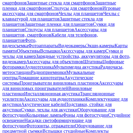
смартфонов
Защитные стекла для смартфонов
Защитные
пленки для смартфонов
Стилусы для смартфонов
Игровые
аксессуары для смартфонов
Чехлы для планшетов
Чехлы с
клавиатурой для планшетов
Защитные стекла для
планшетов
Защитные пленки для планшетов
Сумки для
планшетов
Стилусы для планшетов
Аксессуары для
планшетов, смартфонов
Кабели для телефонов,
планшетов
Фото,
видеосъемка
Фотоаппараты
Видеокамеры
Экшн-камеры
Карты
памяти
Объективы
Вспышки
Аксессуары для камер
Сумки и
чехлы для камер
Зарядные устройства, аккумуляторы для фото,
видеокамер
Аксессуары для объективов
Штативы
Цифровые
фоторамки
Аудиотехника
Мультимедиа акустика
Радиочасы,
метеостанции
Радиоприемники
Музыкальные
центры
Домашние кинотеатры
Акустические
системы
Проигрыватели виниловых пластинок
Аксессуары
для виниловых проигрывателей
Виниловые
пластинки
Инсталляционная акустика
Трансляционные
усилители
Аксессуары для аудиотехники
Комплектующие для
акустики
Акустические кабели
Подставки, стойки для
акустики
Сумки, чехлы для акустики
Оборудование для
фотостудии
Кольцевые лампы
Фоны для фотостудии
Студийное
освещение
Насадки светоформирующие для
фотостудии
Фотозонты, отражатели
Оборудование для
предметной съемки
Вспышки студийные
Комплекты