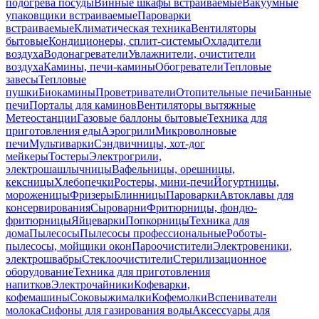
подогрева посуды
Винные шкафы встраиваемые
Вакуумные
упаковщики встраиваемые
Пароварки
встраиваемые
Климатическая техника
Вентиляторы
бытовые
Кондиционеры, сплит-системы
Охладители
воздуха
Водонагреватели
Увлажнители, очистители
воздуха
Камины, печи-камины
Обогреватели
Тепловые
завесы
Тепловые
пушки
Биокамины
Проветриватели
Отопительные печи
Банные
печи
Порталы для каминов
Вентиляторы вытяжные
Метеостанции
Газовые баллоны бытовые
Техника для
приготовления еды
Аэрогрили
Микроволновые
печи
Мультиварки
Сэндвичницы, хот-дог
мейкеры
Тостеры
Электрогрили,
электрошашлычницы
Вафельницы, орешницы,
кексницы
Хлебопечки
Ростеры, мини-печи
Йогуртницы,
мороженицы
Фризеры
Блинницы
Пароварки
Автоклавы для
консервирования
Сыроварни
Фритюрницы, фондю-
фритюрницы
Яйцеварки
Попкорницы
Техника для
дома
Пылесосы
Пылесосы профессиональные
Роботы-
пылесосы, мойщики окон
Пароочистители
Электровеники,
электрошвабры
Стеклоочистители
Стерилизационное
оборудование
Техника для приготовления
напитков
Электрочайники
Кофеварки,
кофемашины
Соковыжималки
Кофемолки
Вспениватели
молока
Сифоны для газирования воды
Аксессуары для