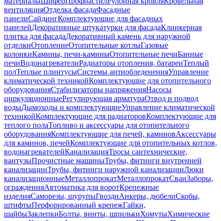
материалы
Шифер
Профнастил
Рулонная кровля
Кровельная
вентиляция
Отделка фасада
Фасадные
панели
Сайдинг
Комплектующие для фасадных
панелей
Декоративные штукатурки для фасада
Клинкерная
плитка для фасада
Декоративный камень для наружной
отделки
Отопление
Отопительные котлы
Газовые
колонки
Камины, печи-камины
Отопительные печи
Банные
печи
Водонагреватели
Радиаторы отопления, батареи
Теплый
пол
Теплые плинтусы
Системы антиобледенения
Управление
климатической техникой
Комплектующие для отопительного
оборудования
Стабилизаторы напряжения
Насосы
циркуляционные
Регулирующая арматура
Отвод и подвод
воды
Дымоходы и комплектующие
Управление климатической
техникой
Комплектующие для радиаторов
Комплектующие для
теплого пола
Топливо и аксессуары для отопительного
оборудования
Комплектующие для печей, каминов
Аксессуары
для каминов, печей
Комплектующие для отопительных котлов,
водонагревателей
Канализация
Тросы сантехнические,
вантузы
Прочистные машины
Трубы, фитинги внутренней
канализации
Трубы, фитинги наружной канализации
Люки
канализационные
Металлопрокат
Металлопрокат
Сваи
Заборы,
ограждения
Автоматика для ворот
Крепежные
изделия
Саморезы, шурупы
Гвозди
Анкеры, дюбели
Скобы,
штифты
Перфорированный крепеж
Гайки,
шайбы
Заклепки
Болты, винты, шпильки
Хомуты
Химические