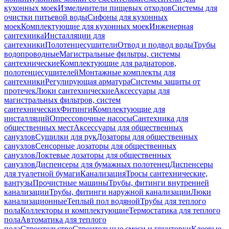
кухонных моек
Измельчители пищевых отходов
Системы для
очистки питьевой воды
Сифоны для кухонных
моек
Комплектующие для кухонных моек
Инженерная
сантехника
Инсталляции для
сантехники
Полотенцесушители
Отвод и подвод воды
Трубы
водопроводные
Магистральные фильтры, системы
сантехнические
Комплектующие для радиаторов,
полотенцесушителей
Монтажные комплекты для
сантехники
Регулирующая арматура
Системы защиты от
протечек
Люки сантехнические
Аксессуары для
магистральных фильтров, систем
сантехнических
Фитинги
Комплектующие для
инсталляций
Опрессовочные насосы
Сантехника для
общественных мест
Аксессуары для общественных
санузлов
Сушилки для рук
Дозаторы для общественных
санузлов
Сенсорные дозаторы для общественных
санузлов
Локтевые дозаторы для общественных
санузлов
Диспенсеры для бумажных полотенец
Диспенсеры
для туалетной бумаги
Канализация
Тросы сантехнические,
вантузы
Прочистные машины
Трубы, фитинги внутренней
канализации
Трубы, фитинги наружной канализации
Люки
канализационные
Теплый пол водяной
Трубы для теплого
пола
Коллекторы и комплектующие
Термостатика для теплого
пола
Автоматика для теплого
пола
Строительство
Строительные смеси и грунтовки
Клеевые