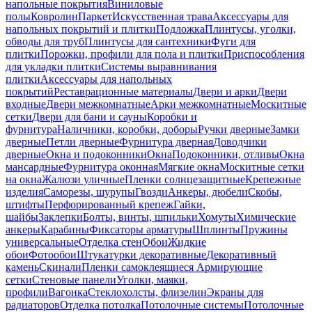
напольные покрытия
Виниловые
полы
Ковролин
Паркет
Искусственная трава
Аксессуары для
напольных покрытий и плитки
Подложка
Плинтусы, уголки,
обводы для труб
Плинтусы для сантехники
Фуги для
плитки
Порожки, профили для пола и плитки
Приспособления
для укладки плитки
Системы выравнивания
плитки
Аксессуары для напольных
покрытий
Реставрационные материалы
Двери и арки
Двери
входные
Двери межкомнатные
Арки межкомнатные
Москитные
сетки
Двери для бани и сауны
Коробки и
фурнитура
Наличники, коробки, доборы
Ручки дверные
Замки
дверные
Петли дверные
Фурнитура дверная
Доводчики
дверные
Окна и подоконники
Окна
Подоконники, отливы
Окна
мансардные
Фурнитура оконная
Мягкие окна
Москитные сетки
на окна
Жалюзи уличные
Пленки солнцезащитные
Крепежные
изделия
Саморезы, шурупы
Гвозди
Анкеры, дюбели
Скобы,
штифты
Перфорированный крепеж
Гайки,
шайбы
Заклепки
Болты, винты, шпильки
Хомуты
Химические
анкеры
Карабины
Фиксаторы арматуры
Шплинты
Пружины
универсальные
Отделка стен
Обои
Жидкие
обои
Фотообои
Штукатурки декоративные
Декоративный
камень
Скинали
Пленки самоклеящиеся
Армирующие
сетки
Стеновые панели
Уголки, маяки,
профили
Вагонка
Стеклохолсты, флизелин
Экраны для
радиаторов
Отделка потолка
Потолочные системы
Потолочные