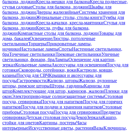
балкона, лоджии
Кресла-мешки для балкона
Кресла подвесные,
стулья садовые
Столы для балкона, лоджии
Шкафы для
балкона, лоджии
Дверцы жалюзийные
Системы хранения для
балкона, лоджии
Журнальные столы, столы-книги
Тумбы для
балкона, лоджии
Кресла-качалки, кресла-маятники
Стулья для
балкона, лоджии
Кресла, пуфы для балкона,
лоджии
Компактные столы для балкона, лоджии
Товары для
дома, бакалея
Освещение
Люстры, потолочные
светильники
Торшеры
Прикроватные лампы,
ночники
Настольные лампы
Споты
Настенные светильники,
бра
Точечные светильники
Трековые светильники
Уличные
светильники, фонари, бра
Лампы
Освещение для картин,
зеркал
Кольцевые лампы
Аксессуары для освещения
Посуда для
готовки
Сковороды, сотейники, воки
Кастрюли, ковши,
казаны
Посуда для СВЧ
Крышки и аксессуары для
посуды
Гастроемкости
Жалюзи, шторы
Жалюзи, рулонные
шторы, римские шторы
Шторы, гардины
Карнизы для
штор
Комплектующие для штор, карнизов, жалюзи
Пленки для
окон
Электроприводные солнцезащитные системы
Столовая
посуда, сервировка
Посуда для напитков
Посуда для горячих
напитков
Посуда для подачи и хранения напитков
Столовые
приборы
Столовая посуда
Посуда для сервировки
Предметы
сервировки
Детская столовая посуда
Декор
Зеркала
Кашпо,
стойки для цветов
Картины, постеры
Часы
интерьерные
Искусственные цветы, растения
Вазы
Ключницы,