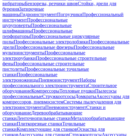
вибраторы
Бензорезы, резчики швов
Стойки, дрели для
бурения
Затирочные
машины
Гидроинструмент
Погрузчики
Профессиональный
инструмент
Профессиональные
шуруповерты
Профессиональные
шлифмашины
Профессиональные
перфораторы
Профессиональные циркулярные
пилы
Профессиональные электролобзики
Профессиональные
дрели
Профессиональные фрезеры
Профессиональные
мультиинструменты
Профессиональные
электрорубанки
Профессиональные строительные
фены
Профессиональные строительные
пистолеты
Профессиональные точильные
станки
Профессиональные
электроножницы
Пневмоинструмент
Наборы
профессионального электроинструмента
Строительное
оборудование
Компрессоры
Тепловые пушки
Пылесосы
профессиональные
Стружкоотсосы
Домкраты
Аксессуары для
компрессоров, пневмосистем
Системы пылеудаления для
электроинструмента
Пневмоинструмент
Станки и
оборудование
Деревообрабатывающие
станки
Ленточнопильные станки
Металлообрабатывающие
станки
Плиткорезные станки
Точильные
станки
Комплектующие для станков
Оснастка для
станков
Аксессуары для станков
Стружкоотсосы
Аксессуары