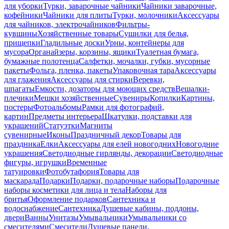
для уборки
Турки, заварочные чайники
Чайники заварочные,
кофейники
Чайники для плиты
Турки, молочники
Аксессуары
для чайников, электрочайников
Фильтры-
кувшины
Хозяйственные товары
Сушилки для белья,
прищепки
Гладильные доски
Урны, контейнеры для
мусора
Органайзеры, корзины, ящики
Туалетная бумага,
бумажные полотенца
Салфетки, мочалки, губки, мусорные
пакеты
Фольга, пленка, пакеты
Упаковочная тара
Аксессуары
для глажения
Аксессуары для стирки
Веревки,
шпагаты
Емкости, дозаторы для моющих средств
Вешалки-
плечики
Мешки хозяйственные
Сувениры
Копилки
Картины,
постеры
Фотоальбомы
Рамки для фотографий,
картин
Предметы интерьера
Шкатулки, подставки для
украшений
Статуэтки
Магниты
сувенирные
Иконы
Праздничный декор
Товары для
праздника
Елки
Аксессуары для елей новогодних
Новогодние
украшения
Светодиодные гирлянды, декорации
Светодиодные
фигуры, игрушки
Временные
татуировки
Фотобутафория
Товары для
маскарада
Подарки
Подарки, подарочные наборы
Подарочные
наборы косметики для лица и тела
Наборы для
бритья
Оформление подарков
Сантехника и
водоснабжение
Сантехника
Душевые кабины, поддоны,
двери
Ванны
Унитазы
Умывальники
Умывальники со
смесителями
Смесители
Душевые панели,