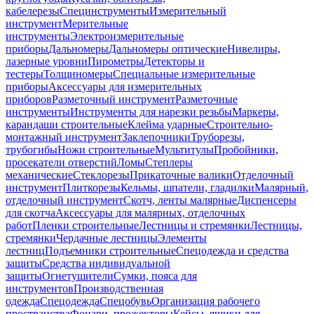
кабелерезы
Специнструменты
Измерительный
инструмент
Мерительные
инструменты
Электроизмерительные
приборы
Дальномеры
Дальномеры оптические
Нивелиры,
лазерные уровни
Пирометры
Детекторы и
тестеры
Толщиномеры
Специальные измерительные
приборы
Аксессуары для измерительных
приборов
Разметочный инструмент
Разметочные
инструменты
Инструменты для нарезки резьбы
Маркеры,
карандаши строительные
Клейма ударные
Строительно-
монтажный инструмент
Заклепочники
Труборезы,
трубогибы
Ножи строительные
Мультитулы
Пробойники,
просекатели отверстий
Ломы
Степлеры
механические
Стеклорезы
Прикаточные валики
Отделочный
инструмент
Плиткорезы
Кельмы, шпатели, гладилки
Малярный,
отделочный инструмент
Скотч, ленты малярные
Диспенсеры
для скотча
Аксессуары для малярных, отделочных
работ
Пленки строительные
Лестницы и стремянки
Лестницы,
стремянки
Чердачные лестницы
Элементы
лестниц
Подъемники строительные
Спецодежда и средства
защиты
Средства индивидуальной
защиты
Огнетушители
Сумки, пояса для
инструментов
Производственная
одежда
Спецодежда
Спецобувь
Организация рабочего
пространства
Фонари, прожекторы
Кейсы, ящики для