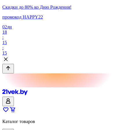
Скидки до 80% ко Дню Рождения!
промокод HAPPY22
02
дн
18
:
15
:
15
Каталог товаров