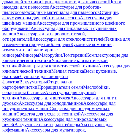
домашней техники
Принадлежности для пылесосов
Щетки,
насадки для пылесосов
Аксессуары для роботов-
пылесосов
Расходные материалы для пылесосов
Станции,
аккумуляторы для роботов-пылесосов
Аксессуары для
швейных машин
Аксессуары для промышленного швейного
оборудования
Аксессуары для стиральных и сушильных
машин
Аксессуары для пароочистителей,
отпаривателей
Аксессуары для стеклоочистителей
Техника для
измельчения продуктов
Блендеры
Кухонные комбайны,
измельчители
Планетарные
миксеры
Миксеры
Мясорубки
Ломтерезки
Комплектующие для
климатической техники
Управление климатической
техникой
Фильтры для климатической техники
Аксессуары для
климатической техники
Мелкая техника
Весы кухонные,
бытовые
Сушилки для овощей и
фруктов
Вакууматоры
Открывалки,
картофелечистки
Проращиватели семян
Маслобойки,
сепараторы бытовые
Аксессуары для крупной
техники
Аксессуары для вытяжек
Аксессуары для плит и
духовок
Аксессуары для холодильников
Аксессуары для
посудомоечных машин
Средства для посудомоечных
машин
Средства для ухода за техникой
Аксессуары для
кухонной техники
Аксессуары для микроволновых
печей
Вакуумные пакеты, контейнеры
Аксессуары для
кофемашин
Аксессуары для мультиварок,