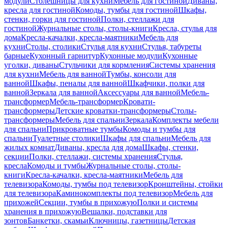
модули
Столешницы для кухни
Мебель для гостиной
Диваны,
кресла для гостиной
Комоды, тумбы для гостиной
Шкафы,
стенки, горки для гостиной
Полки, стеллажи для
гостиной
Журнальные столы, столы-книги
Кресла, стулья для
дома
Кресла-качалки, кресла-маятники
Мебель для
кухни
Столы, столики
Стулья для кухни
Стулья, табуреты
барные
Кухонный гарнитур
Кухонные модули
Кухонные
уголки, диваны
Стульчики для кормления
Системы хранения
для кухни
Мебель для ванной
Тумбы, консоли для
ванной
Шкафы, пеналы для ванной
Шкафчики, полки для
ванной
Зеркала для ванной
Аксессуары для ванной
Мебель-
трансформер
Мебель-трансформер
Кровати-
трансформеры
Детские кроватки-трансформеры
Столы-
трансформеры
Мебель для спальни
Зеркала
Комплекты мебели
для спальни
Прикроватные тумбы
Комоды и тумбы для
спальни
Туалетные столики
Шкафы для спальни
Мебель для
жилых комнат
Диваны, кресла для дома
Шкафы, стенки,
секции
Полки, стеллажи, системы хранения
Стулья,
кресла
Комоды и тумбы
Журнальные столы, столы-
книги
Кресла-качалки, кресла-маятники
Мебель для
телевизора
Комоды, тумбы под телевизор
Кронштейны, стойки
для телевизора
Каминокомплекты под телевизор
Мебель для
прихожей
Секции, тумбы в прихожую
Полки и системы
хранения в прихожую
Вешалки, подставки для
зонтов
Банкетки, скамьи
Ключницы, газетницы
Детская