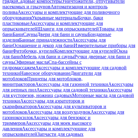
грядки
Садовые компостеры
Уничтожители, отпугиватели
насекомых и грызунов
Автоматизация и контроль
полива
Аксессуары и комплектующие для поливочного
оборудования
Укрывные материалы
Бочки, баки
пластиковые
Аксессуары и комплектующие для
опрыскивателей
Шланги для опрыскивателей
Товары для
бани
Бани
Сауны
Двери для бани и сауны
Бондарные
изделия
Банные принадлежности
Аксессуары для
бани
Оснащение и декор для бани
Измерительные приборы для
бани
Фитобочки, купели
Комплектующие для купелей
Окна
для бани
Мебель для бани и сауны
Ручки дверные для бани и
сауны
Эфирные масла
Спа-бассейны с
гидромассажем
Аксессуары и комплектующие для садовой
техники
Навесное оборудование
Двигатели для
мотоблоков
Прицепы для мотоблоков,
минитракторов
Аксессуары для газонной техники
Аксессуары
для цепных пил
Аксессуары для садовой техники
Аксессуары
для кусторезов, ножниц садовых
Моторные масла для садовой
техники
Аксессуары для аэратоторов и
скарификаторов
Аксессуары для культиваторов и
мотоблоков
Аксессуары для воздуходувок
Аксессуары для
газонокосилок
Аксессуары для бензокос и
триммеров
Аксессуары для моек высокого
давления
Аксессуары и комплектующие для
опрыскивателей
Запчасти для садовых