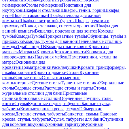
геймерские
Столы геймерские
Подставки для
ноутбуков
Шкафы и стеллажи
Шкафы
Стенки, горки
Шкафы-
купе
Шкафы-гармошки
Шкафы-пеналы для жилой
комнаты
Шкафы с витриной, буфеты
Шкафы, секции в
прихожую
Полки, стеллажи, системы хранения
Шкафы для
ванной комнаты
Вешалки, подставки для зонтов
Комоды,
тумбы
Комоды
Тумбы
Прикроватные тумбы
Обувницы, тумбы в
прихожую
Комоды, тумбы для ванной
Пеленальные столики,
комоды
Тумбы под ТВ
Комоды пластиковые
Кровати и
матрасы
Матрасы
Кровати
Детские кровати
Кроватки для
новорожденных
Надувная мебель
Наматрасники, чехлы на
матрас
Основания для
кроватей
Подматрасники
Раскладушки
Кровати-трансформеры,
шкафы-кровати
Кровати-домики
Столы
Кухонные
столы
Барные столы
Столы письменные,
компьютерные
Детские столы
Туалетные столики
Журнальные
столы
Садовые столы
Растущие столы и парты
Столы,
журнальные столики для бани
Приставные
столики
Консольные столики
Обеденные группы
Столы-
книги
Стулья
Кухонные стулья, табуреты
Барные стулья,
табуреты
Компьютерные кресла, стулья
Геймерские
кресла
Детские стулья, табуреты
Банкетки, скамьи
Садовые
кресла, стулья, табуреты
Стулья, табуреты для бани
Стульчики
для кормления
Кухня
Кухонный гарнитур
Кухонные