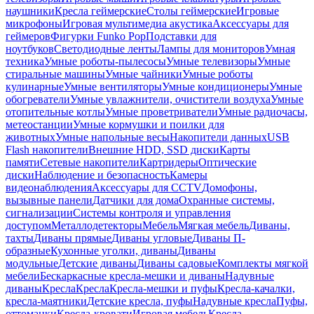
наушники
Кресла геймерские
Столы геймерские
Игровые
микрофоны
Игровая мультимедиа акустика
Аксессуары для
геймеров
Фигурки Funko Pop
Подставки для
ноутбуков
Светодиодные ленты
Лампы для мониторов
Умная
техника
Умные роботы-пылесосы
Умные телевизоры
Умные
стиральные машины
Умные чайники
Умные роботы
кулинарные
Умные вентиляторы
Умные кондиционеры
Умные
обогреватели
Умные увлажнители, очистители воздуха
Умные
отопительные котлы
Умные проветриватели
Умные радиочасы,
метеостанции
Умные кормушки и поилки для
животных
Умные напольные весы
Накопители данных
USB
Flash накопители
Внешние HDD, SSD диски
Карты
памяти
Сетевые накопители
Картридеры
Оптические
диски
Наблюдение и безопасность
Камеры
видеонаблюдения
Аксессуары для CCTV
Домофоны,
вызывные панели
Датчики для дома
Охранные системы,
сигнализации
Системы контроля и управления
доступом
Металлодетекторы
Мебель
Мягкая мебель
Диваны,
тахты
Диваны прямые
Диваны угловые
Диваны П-
образные
Кухонные уголки, диваны
Диваны
модульные
Детские диваны
Диваны садовые
Комплекты мягкой
мебели
Бескаркасные кресла-мешки и диваны
Надувные
диваны
Кресла
Кресла
Кресла-мешки и пуфы
Кресла-качалки,
кресла-маятники
Детские кресла, пуфы
Надувные кресла
Пуфы,
оттоманки
Кресла-кровати
Игровая мебель
Кресла