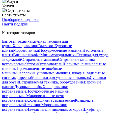
Услуги
Сертификаты
Подборщик подарков
Найти подарки
Категории товаров
Бытовая техника
Крупная техника для
кухни
Холодильники
Вытяжки
Кухонные
плиты
Морозильники
Посудомоечные машины
Настольные
плиты
Винные шкафы
Мини-холодильники
Техника для ухода
за одеждой
Стиральные машины
Стиральные машины
встраиваемые
Утюги
Отпариватели
Швейные, вышивальные
машины
Промышленные швейные
машины
Оверлоки
Сушильные машины, шкафы
Гладильные
системы, прессы
Машинки для удаления катышков
Сушилки
для обуви
Встраиваемая техника, оборудование
Варочные
панели
Духовые шкафы
Холодильники
встраиваемые
Посудомоечные машины
встраиваемые
Микроволновые печи
встраиваемые
Кофемашины встраиваемые
Комплекты
встраиваемой техники
Морозильники
встраиваемые
Измельчители пищевых отходов
Шкафы для