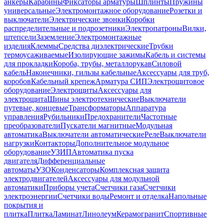
анкеры
Карабины
Фиксаторы арматуры
Шплинты
Пружины
универсальные
Электромонтажное оборудование
Розетки и
выключатели
Электрические звонки
Коробки
распределительные и подрозетники
Электропатроны
Вилки,
штепсели
Заземление
Электромонтажные
изделия
Клеммы
Средства диэлектрические
Трубки
термоусаживаемые
Изолирующие зажимы
Кабель и системы
для прокладки
Короба, трубы, металлорукав
Силовой
кабель
Наконечники, гильзы кабельные
Аксессуары для труб,
коробов
Кабельный крепеж
Арматура СИП
Электрощитовое
оборудование
Электрощиты
Аксессуары для
электрощита
Шины электротехнические
Выключатели
путевые, концевые
Трансформаторы
Аппаратура
управления
Рубильники
Предохранители
Частотные
преобразователи
Пускатели магнитные
Модульная
автоматика
Выключатели автоматические
Реле
Выключатели
нагрузки
Контакторы
Дополнительное модульное
оборудование
УЗИП
Автоматика пуска
двигателя
Дифференциальные
автоматы
УЗО
Конденсаторы
Комплексная защита
электродвигателей
Аксессуары для модульной
автоматики
Приборы учета
Счетчики газа
Счетчики
электроэнергии
Счетчики воды
Ремонт и отделка
Напольные
покрытия и
плитка
Плитка
Ламинат
Линолеум
Керамогранит
Спортивные