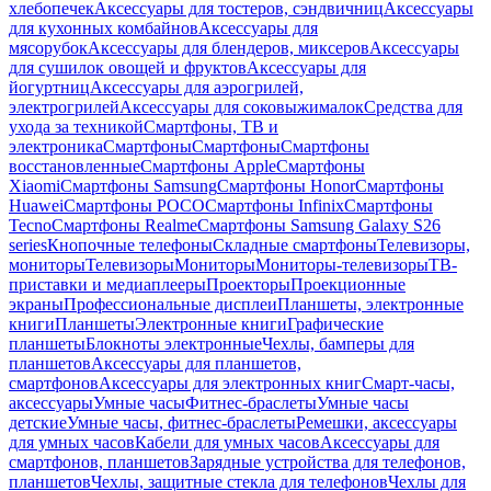
хлебопечек
Аксессуары для тостеров, сэндвичниц
Аксессуары
для кухонных комбайнов
Аксессуары для
мясорубок
Аксессуары для блендеров, миксеров
Аксессуары
для сушилок овощей и фруктов
Аксессуары для
йогуртниц
Аксессуары для аэрогрилей,
электрогрилей
Аксессуары для соковыжималок
Средства для
ухода за техникой
Смартфоны, ТВ и
электроника
Смартфоны
Смартфоны
Смартфоны
восстановленные
Смартфоны Apple
Смартфоны
Xiaomi
Смартфоны Samsung
Смартфоны Honor
Смартфоны
Huawei
Смартфоны POCO
Смартфоны Infinix
Смартфоны
Tecno
Смартфоны Realme
Смартфоны Samsung Galaxy S26
series
Кнопочные телефоны
Складные смартфоны
Телевизоры,
мониторы
Телевизоры
Мониторы
Мониторы-телевизоры
ТВ-
приставки и медиаплееры
Проекторы
Проекционные
экраны
Профессиональные дисплеи
Планшеты, электронные
книги
Планшеты
Электронные книги
Графические
планшеты
Блокноты электронные
Чехлы, бамперы для
планшетов
Аксессуары для планшетов,
смартфонов
Аксессуары для электронных книг
Смарт-часы,
аксессуары
Умные часы
Фитнес-браслеты
Умные часы
детские
Умные часы, фитнес-браслеты
Ремешки, аксессуары
для умных часов
Кабели для умных часов
Аксессуары для
смартфонов, планшетов
Зарядные устройства для телефонов,
планшетов
Чехлы, защитные стекла для телефонов
Чехлы для