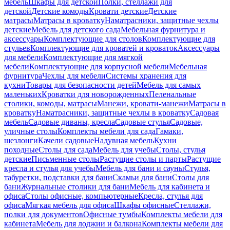
мебель
Шкафы для детской
Полки, стеллажи для
детской
Детские комоды
Кровати детские
Детские
матрасы
Матрасы в кроватку
Наматрасники, защитные чехлы
детские
Мебель для детского сада
Мебельная фурнитура и
аксессуары
Комплектующие для столов
Комплектующие для
стульев
Комплектующие для кроватей и кроваток
Аксессуары
для мебели
Комплектующие для мягкой
мебели
Комплектующие для корпусной мебели
Мебельная
фурнитура
Чехлы для мебели
Системы хранения для
кухни
Товары для безопасности детей
Мебель для самых
маленьких
Кроватки для новорожденных
Пеленальные
столики, комоды, матрасы
Манежи, кровати-манежи
Матрасы в
кроватку
Наматрасники, защитные чехлы в кроватку
Садовая
мебель
Садовые диваны, кресла
Садовые стулья
Садовые,
уличные столы
Комплекты мебели для сада
Гамаки,
шезлонги
Качели садовые
Надувная мебель
Кухни
походные
Столы для сада
Мебель для учебы
Столы, стулья
детские
Письменные столы
Растущие столы и парты
Растущие
кресла и стулья для учебы
Мебель для бани и сауны
Стулья,
табуретки, подставки для бани
Скамьи для бани
Столы для
бани
Журнальные столики для бани
Мебель для кабинета и
офиса
Столы офисные, компьютерные
Кресла, стулья для
офиса
Мягкая мебель для офиса
Шкафы офисные
Стеллажи,
полки для документов
Офисные тумбы
Комплекты мебели для
кабинета
Мебель для лоджии и балкона
Комплекты мебели для