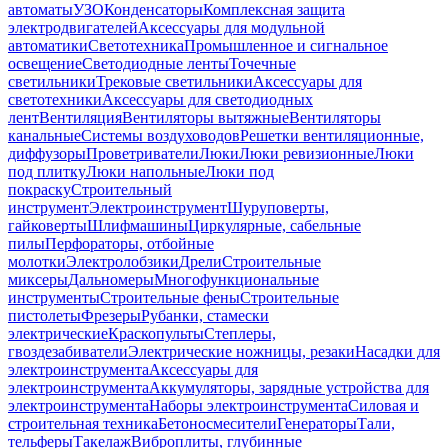
автоматы
УЗО
Конденсаторы
Комплексная защита
электродвигателей
Аксессуары для модульной
автоматики
Светотехника
Промышленное и сигнальное
освещение
Светодиодные ленты
Точечные
светильники
Трековые светильники
Аксессуары для
светотехники
Аксессуары для светодиодных
лент
Вентиляция
Вентиляторы вытяжные
Вентиляторы
канальные
Системы воздуховодов
Решетки вентиляционные,
диффузоры
Проветриватели
Люки
Люки ревизионные
Люки
под плитку
Люки напольные
Люки под
покраску
Строительный
инструмент
Электроинструмент
Шуруповерты,
гайковерты
Шлифмашины
Циркулярные, сабельные
пилы
Перфораторы, отбойные
молотки
Электролобзики
Дрели
Строительные
миксеры
Дальномеры
Многофункциональные
инструменты
Строительные фены
Строительные
пистолеты
Фрезеры
Рубанки, стамески
электрические
Краскопульты
Степлеры,
гвоздезабиватели
Электрические ножницы, резаки
Насадки для
электроинструмента
Аксессуары для
электроинструмента
Аккумуляторы, зарядные устройства для
электроинструмента
Наборы электроинструмента
Силовая и
строительная техника
Бетоносмесители
Генераторы
Тали,
тельферы
Такелаж
Виброплиты, глубинные