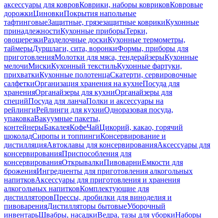
аксессуары для ковров
Коврики, наборы ковриков
Ковровые
дорожки
Циновки
Покрытия напольные
тафтинговые
Защитные, грязезащитные коврики
Кухонные
принадлежности
Кухонные приборы
Терки,
овощерезки
Разделочные доски
Кухонные термометры,
таймеры
Дуршлаги, сита, воронки
Формы, приборы для
приготовления
Молотки для мяса, тендерайзеры
Кухонные
мелочи
Миски
Кухонный текстиль
Кухонные фартуки,
прихватки
Кухонные полотенца
Скатерти, сервировочные
салфетки
Организация хранения на кухне
Посуда для
хранения
Органайзеры для кухни
Органайзеры для
специй
Посуда для ланча
Полки и аксессуары на
рейлинги
Рейлинги для кухни
Одноразовая посуда,
упаковка
Вакуумные пакеты,
контейнеры
Бакалея
Кофе
Чай
Цикорий, какао, горячий
шоколад
Сиропы и топпинги
Консервирование и
дистилляция
Автоклавы для консервирования
Аксессуары для
консервирования
Приспособления для
консервирования
Открывалки
Пивоварни
Емкости для
брожения
Ингредиенты для приготовления алкогольных
напитков
Аксессуары для приготовления и хранения
алкогольных напитков
Комплектующие для
дистилляторов
Прессы, дробилки для виноделия и
пивоварения
Дистилляторы бытовые
Уборочный
инвентарь
Швабры, насадки
Ведра, тазы для уборки
Наборы