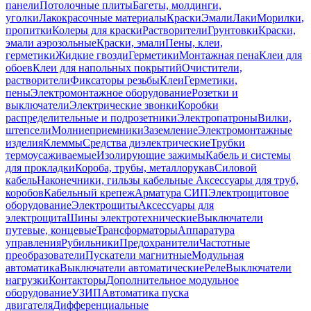
панели
Потолочные плиты
Багеты, молдинги,
уголки
Лакокрасочные материалы
Краски
Эмали
Лаки
Морилки,
пропитки
Колеры для краски
Растворители
Грунтовки
Краски,
эмали аэрозольные
Краски, эмали
Пены, клеи,
герметики
Жидкие гвозди
Герметики
Монтажная пена
Клеи для
обоев
Клеи для напольных покрытий
Очистители,
растворители
Фиксаторы резьбы
Клеи
Герметики,
пены
Электромонтажное оборудование
Розетки и
выключатели
Электрические звонки
Коробки
распределительные и подрозетники
Электропатроны
Вилки,
штепсели
Молниеприемники
Заземление
Электромонтажные
изделия
Клеммы
Средства диэлектрические
Трубки
термоусаживаемые
Изолирующие зажимы
Кабель и системы
для прокладки
Короба, трубы, металлорукав
Силовой
кабель
Наконечники, гильзы кабельные
Аксессуары для труб,
коробов
Кабельный крепеж
Арматура СИП
Электрощитовое
оборудование
Электрощиты
Аксессуары для
электрощита
Шины электротехнические
Выключатели
путевые, концевые
Трансформаторы
Аппаратура
управления
Рубильники
Предохранители
Частотные
преобразователи
Пускатели магнитные
Модульная
автоматика
Выключатели автоматические
Реле
Выключатели
нагрузки
Контакторы
Дополнительное модульное
оборудование
УЗИП
Автоматика пуска
двигателя
Дифференциальные