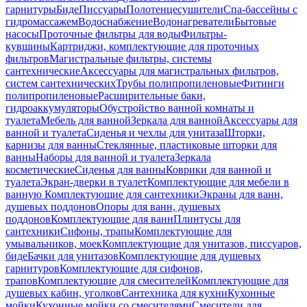
гарнитуры
Биде
Писсуары
Полотенцесушители
Спа-бассейны с
гидромассажем
Водоснабжение
Водонагреватели
Бытовые
насосы
Проточные фильтры для воды
Фильтры-
кувшины
Картриджи, комплектующие для проточных
фильтров
Магистральные фильтры, системы
сантехнические
Аксессуары для магистральных фильтров,
систем сантехнических
Трубы полипропиленовые
Фитинги
полипропиленовые
Расширительные баки,
гидроаккумуляторы
Обустройство ванной комнаты и
туалета
Мебель для ванной
Зеркала для ванной
Аксессуары для
ванной и туалета
Сиденья и чехлы для унитаза
Шторки,
карнизы для ванны
Стеклянные, пластиковые шторки для
ванны
Наборы для ванной и туалета
Зеркала
косметические
Сиденья для ванны
Коврики для ванной и
туалета
Экран-дверки в туалет
Комплектующие для мебели в
ванную
Комплектующие для сантехники
Экраны для ванн,
душевых поддонов
Опоры для ванн, душевых
поддонов
Комплектующие для ванн
Плинтусы для
сантехники
Сифоны, трапы
Комплектующие для
умывальников, моек
Комплектующие для унитазов, писсуаров,
биде
Бачки для унитазов
Комплектующие для душевых
гарнитуров
Комплектующие для сифонов,
трапов
Комплектующие для смесителей
Комплектующие для
душевых кабин, уголков
Сантехника для кухни
Кухонные
мойки
Кухонные мойки со смесителями
Смесители для