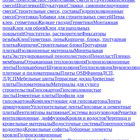
смеси
Шпатлевки
Штукатурки
Стяжки, самонивелирующие
смеси
Строительные смеси, составы
Гидроизоляционные
смеси
Грунтовки
Добавки для строительных смесей
Пены,
клеи, герметики
Жидкие гвозди
Герметики
Монтажная
пена
Клеи для обоев
Клеи для напольных
покрытий
Очистители, растворители
Фиксаторы
резьбы
Клеи
Герметики, пены
Кирпичи, блоки, тротуарная
плитка
Кирпичи
Строительные блоки
Тротуарная
плитка
Изоляционные материалы
Минеральная
вата
Экструдированный пенополистирол
Пенопласт
Пленки,
мембраны
Отражающая теплоизоляция
Гидроизоляционные
ленты
Поликарбонат
Шумоизоляция
Теплоизоляция
Звукоизоляц
плитные и пиломатериалы
Плиты OSB
Фанера
ДСП,
ЛДСП
Мебельные щиты
Террасные доски
Древесные
плиты
Пиломатериалы
Материалы для сухого
строительства
Гипсокартон
Гипсоволокнистые
листы
Цементные плиты
Профили для
гипсокартона
Комплектующие для гипсокартона
Ленты
армирующие
Уплотнительные ленты
Гипсовые и цементные
плиты
Вентиляторы вытяжные
Системы воздуховодов
Решетки
вентиляционные, диффузоры
Кровля и водосток
Черепица и
кровельные материалы
Водосточные системы
Поверхностный
водоотвод
Кровельные софиты
Доборные элементы
кровли
Гидроизоляционные