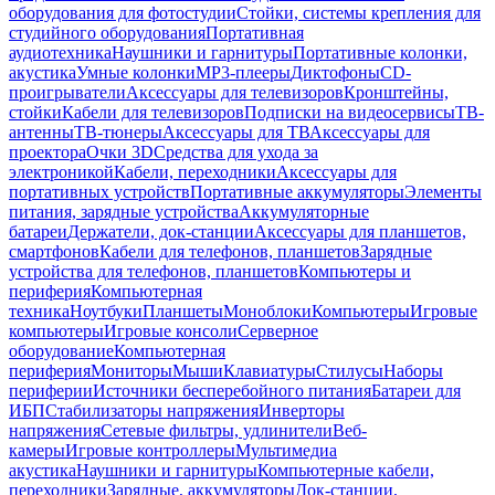
оборудования для фотостудии
Стойки, системы крепления для
студийного оборудования
Портативная
аудиотехника
Наушники и гарнитуры
Портативные колонки,
акустика
Умные колонки
MP3-плееры
Диктофоны
CD-
проигрыватели
Аксессуары для телевизоров
Кронштейны,
стойки
Кабели для телевизоров
Подписки на видеосервисы
ТВ-
антенны
ТВ-тюнеры
Аксессуары для ТВ
Аксессуары для
проектора
Очки 3D
Средства для ухода за
электроникой
Кабели, переходники
Аксессуары для
портативных устройств
Портативные аккумуляторы
Элементы
питания, зарядные устройства
Аккумуляторные
батареи
Держатели, док-станции
Аксессуары для планшетов,
смартфонов
Кабели для телефонов, планшетов
Зарядные
устройства для телефонов, планшетов
Компьютеры и
периферия
Компьютерная
техника
Ноутбуки
Планшеты
Моноблоки
Компьютеры
Игровые
компьютеры
Игровые консоли
Серверное
оборудование
Компьютерная
периферия
Мониторы
Мыши
Клавиатуры
Стилусы
Наборы
периферии
Источники бесперебойного питания
Батареи для
ИБП
Стабилизаторы напряжения
Инверторы
напряжения
Сетевые фильтры, удлинители
Веб-
камеры
Игровые контроллеры
Мультимедиа
акустика
Наушники и гарнитуры
Компьютерные кабели,
переходники
Зарядные, аккумуляторы
Док-станции,