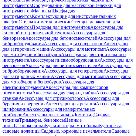
инструментов
Оборудование для мастерской
Тележки для
инструментов
Магниты
Шкафы для
инструментов
Комплектующие для инструментальных
шкафов
Стеллажи металлические
Стенды, держатели для
инструментов
Поддоны для инструментов
Аксессуары для
силовой и строительной техники
Аксессуары для
бензорезов
Аксессуары для бетоносмесителей
Аксессуары для
виброоборудования
Аксессуары для генераторов
Аксессуары
для затирочных машин
Аксессуары для мотопомп
Аксессуары
для мотобуров и бензобуров
Аксессуары для строительного
инструмента
Аксессуары пневмооборудования
Аксессуары для
бензорезов
Аксессуары для бетоносмесителей
Аксессуары для
виброоборудования
Аксессуары для генераторов
Аксессуары
для затирочных машин
Аксессуары для мотопомп
Аксессуары
для мотобуров и бензобуров
Аксессуары для
электроинструмента
Аксессуары для компрессоров,
пневмосистем
Аксессуары для сварки, пайки
Аксессуары для
станков
Аксессуары для стружкоотсосов
Аксессуары для
бурения и сверления
Аксессуары для резания
Аксессуары для
шлифования
Аксессуары для измерительных
приборов
Аксессуары для станков
Дом и сад
Садовая
техника
Триммеры, бензокосы
Цепные
пилы
Газонокосилки
Культиваторы, мотоблоки
Кусторезы,
садовые ножницы
Садовые, кормовые измельчители
Садовые