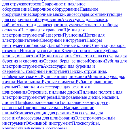
для стружкоотсосов
Сварочное и паяльное
оборудование
Сварочное оборудование
Паяльное
оборудование
Сварочные маски, аксессуары
Комплектующие
для сварочного оборудования
Аксессуары для сварки,
пайки
Оснастка для электроинструмента
Оснастка, наборы
оснастки
Насадки для граверов
Щетки для
электроинструмента
Развертки
Пуансоны
Щетки для
электродвигателей
Слесарный инструмент
Наборы
инструментов
Головки, биты
Гаечные ключи
Отвертки, наборы
отверток
Ножницы слесарные
Клещи строительные
Зубила,
керны, выколотки
Щетки слесарные
Оснастка и аксессуары для
бурения и сверления
Сверла, буры, зенкеры
Коронки
Зубила для
электроинструмента
Аксессуары для бурения и
сверления
Столярный инструмент
Тиски, струбцины,
гейферные зажимы
Ручные пилы, ножовки
Молотки, кувалды,
киянки
Напильники
Ручные стамески
Рубанки, рашпили
ручные
Оснастка и аксессуары для резания и
шлифования
Отрезные, пильные диски
Пильные полотна для
электроинструмента
Фрезы
Шлифовальные диски, насадки,
листы
Шлифовальные чашки
Точильные камни, круги,
сегменты
Полировальные валы
Направляющие
шины
Комплектующие для резания
Аксессуары для
резания
Аксессуары для шлифования
Электромонтажный
инструмент
Обжимной инструмент
Плоскогубцы,
круглогубцы
Кусачки, болторезы,