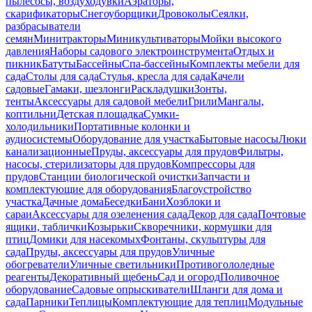
пылесосы, воздуходувки
Аэраторы,
скарификаторы
Снегоуборщики
Дровоколы
Сеялки,
разбрасыватели
семян
Минитракторы
Миникультиваторы
Мойки высокого
давления
Наборы садового электроинструмента
Отдых и
пикник
Батуты
Бассейны
Спа-бассейны
Комплекты мебели для
сада
Столы для сада
Стулья, кресла для сада
Качели
садовые
Гамаки, шезлонги
Раскладушки
Зонты,
тенты
Аксессуары для садовой мебели
Грили
Мангалы,
коптильни
Детская площадка
Сумки-
холодильники
Портативные колонки и
аудиосистемы
Оборудование для участка
Бытовые насосы
Люки
канализационные
Пруды, аксессуары для прудов
Фильтры,
насосы, стерилизаторы для прудов
Компрессоры для
прудов
Станции биологической очистки
Запчасти и
комплектующие для оборудования
Благоустройство
участка
Дачные дома
Беседки
Бани
Хозблоки и
сараи
Аксессуары для озеленения сада
Декор для сада
Почтовые
ящики, таблички
Козырьки
Скворечники, кормушки для
птиц
Домики для насекомых
Фонтаны, скульптуры для
сада
Пруды, аксессуары для прудов
Уличные
обогреватели
Уличные светильники
Противогололедные
реагенты
Декоративный щебень
Сад и огород
Поливочное
оборудование
Садовые опрыскиватели
Шланги для дома и
сада
Парники
Теплицы
Комплектующие для теплиц
Модульные