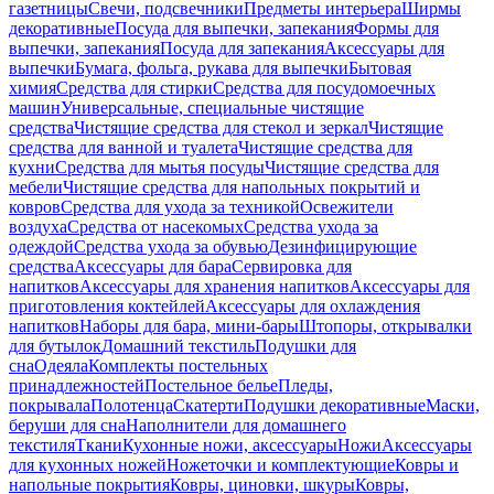
газетницы
Свечи, подсвечники
Предметы интерьера
Ширмы
декоративные
Посуда для выпечки, запекания
Формы для
выпечки, запекания
Посуда для запекания
Аксессуары для
выпечки
Бумага, фольга, рукава для выпечки
Бытовая
химия
Средства для стирки
Средства для посудомоечных
машин
Универсальные, специальные чистящие
средства
Чистящие средства для стекол и зеркал
Чистящие
средства для ванной и туалета
Чистящие средства для
кухни
Средства для мытья посуды
Чистящие средства для
мебели
Чистящие средства для напольных покрытий и
ковров
Средства для ухода за техникой
Освежители
воздуха
Средства от насекомых
Средства ухода за
одеждой
Средства ухода за обувью
Дезинфицирующие
средства
Аксессуары для бара
Сервировка для
напитков
Аксессуары для хранения напитков
Аксессуары для
приготовления коктейлей
Аксессуары для охлаждения
напитков
Наборы для бара, мини-бары
Штопоры, открывалки
для бутылок
Домашний текстиль
Подушки для
сна
Одеяла
Комплекты постельных
принадлежностей
Постельное белье
Пледы,
покрывала
Полотенца
Скатерти
Подушки декоративные
Маски,
беруши для сна
Наполнители для домашнего
текстиля
Ткани
Кухонные ножи, аксессуары
Ножи
Аксессуары
для кухонных ножей
Ножеточки и комплектующие
Ковры и
напольные покрытия
Ковры, циновки, шкуры
Ковры,