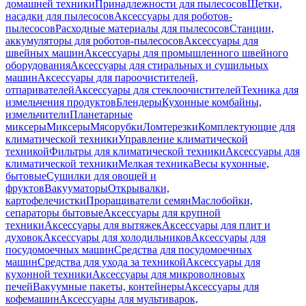
домашней техники
Принадлежности для пылесосов
Щетки,
насадки для пылесосов
Аксессуары для роботов-
пылесосов
Расходные материалы для пылесосов
Станции,
аккумуляторы для роботов-пылесосов
Аксессуары для
швейных машин
Аксессуары для промышленного швейного
оборудования
Аксессуары для стиральных и сушильных
машин
Аксессуары для пароочистителей,
отпаривателей
Аксессуары для стеклоочистителей
Техника для
измельчения продуктов
Блендеры
Кухонные комбайны,
измельчители
Планетарные
миксеры
Миксеры
Мясорубки
Ломтерезки
Комплектующие для
климатической техники
Управление климатической
техникой
Фильтры для климатической техники
Аксессуары для
климатической техники
Мелкая техника
Весы кухонные,
бытовые
Сушилки для овощей и
фруктов
Вакууматоры
Открывалки,
картофелечистки
Проращиватели семян
Маслобойки,
сепараторы бытовые
Аксессуары для крупной
техники
Аксессуары для вытяжек
Аксессуары для плит и
духовок
Аксессуары для холодильников
Аксессуары для
посудомоечных машин
Средства для посудомоечных
машин
Средства для ухода за техникой
Аксессуары для
кухонной техники
Аксессуары для микроволновых
печей
Вакуумные пакеты, контейнеры
Аксессуары для
кофемашин
Аксессуары для мультиварок,