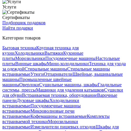
Услуги
Сертификаты
Подборщик подарков
Найти подарки
Категории товаров
Бытовая техника
Крупная техника для
кухни
Холодильники
Вытяжки
Кухонные
плиты
Морозильники
Посудомоечные машины
Настольные
плиты
Винные шкафы
Мини-холодильники
Техника для ухода
за одеждой
Стиральные машины
Стиральные машины
встраиваемые
Утюги
Отпариватели
Швейные, вышивальные
машины
Промышленные швейные
машины
Оверлоки
Сушильные машины, шкафы
Гладильные
системы, прессы
Машинки для удаления катышков
Сушилки
для обуви
Встраиваемая техника, оборудование
Варочные
панели
Духовые шкафы
Холодильники
встраиваемые
Посудомоечные машины
встраиваемые
Микроволновые печи
встраиваемые
Кофемашины встраиваемые
Комплекты
встраиваемой техники
Морозильники
встраиваемые
Измельчители пищевых отходов
Шкафы для