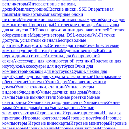
репликаторы
Интерактивные панели,
доски
Комплектующие
Жесткие диски, SSD
Оперативная
память
Видеокарты
Компьютерные блоки
питания
Материнские платы
Системы охлаждения
Корпуса для
компьютеров
Процессоры
Оптические приводы
Аксессуары
для корпусов ПК
Боксы, док-станции для накопителей
Сетевое
оборудование
Маршрутизаторы, DSL-модемы
Wi-Fi точки
доступа, усилители сигнала
Беспроводные
адаптеры
Коммутаторы
Сетевые адаптеры
Powerline
Сетевые
комплектующие
IP-телефония
Медиаконвертеры
Кабели,
переходники сетевые
Антенны для беспроводной
связи
Аксессуары для компьютерной техники
Подставки для
ноутбуков
Аксессуары для ноутбуков
Очки для
компьютера
Рюкзаки для ноутбуков
Сумки, чехлы для
ноутбуков
Средства для ухода за электроникой
Программное
обеспечение
Система Умный дом
Управление умным
домом
Умные колонки, станции
Умные камеры
видеонаблюдения
Умные датчики для дома
Умные
лампы
Умные выключатели
Умные розетки
Умные
светильники
Умные светодиодные ленты
Умные реле
Умные
замки
Умные домофоны
Умные карнизы
Умные
терморегуляторы
Игровая зона
Игровые приставки
Игры для
приставок
Игровые контроллеры
Игровые ноутбуки
Игровые
компьютеры
Игровые видеокарты
Игровые мониторы
Игровые
телевизоры
Игровые мыши
Игровые клавиатуры
Игровые