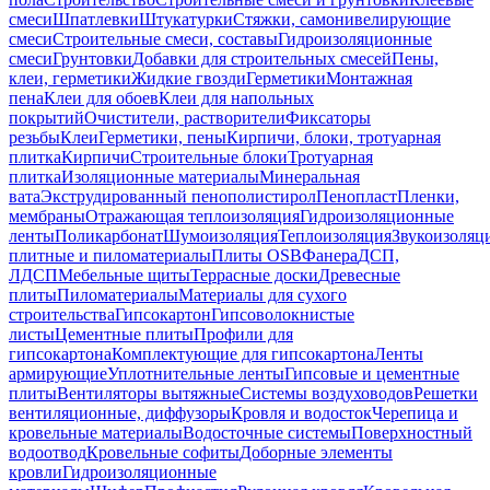
смеси
Шпатлевки
Штукатурки
Стяжки, самонивелирующие
смеси
Строительные смеси, составы
Гидроизоляционные
смеси
Грунтовки
Добавки для строительных смесей
Пены,
клеи, герметики
Жидкие гвозди
Герметики
Монтажная
пена
Клеи для обоев
Клеи для напольных
покрытий
Очистители, растворители
Фиксаторы
резьбы
Клеи
Герметики, пены
Кирпичи, блоки, тротуарная
плитка
Кирпичи
Строительные блоки
Тротуарная
плитка
Изоляционные материалы
Минеральная
вата
Экструдированный пенополистирол
Пенопласт
Пленки,
мембраны
Отражающая теплоизоляция
Гидроизоляционные
ленты
Поликарбонат
Шумоизоляция
Теплоизоляция
Звукоизоляц
плитные и пиломатериалы
Плиты OSB
Фанера
ДСП,
ЛДСП
Мебельные щиты
Террасные доски
Древесные
плиты
Пиломатериалы
Материалы для сухого
строительства
Гипсокартон
Гипсоволокнистые
листы
Цементные плиты
Профили для
гипсокартона
Комплектующие для гипсокартона
Ленты
армирующие
Уплотнительные ленты
Гипсовые и цементные
плиты
Вентиляторы вытяжные
Системы воздуховодов
Решетки
вентиляционные, диффузоры
Кровля и водосток
Черепица и
кровельные материалы
Водосточные системы
Поверхностный
водоотвод
Кровельные софиты
Доборные элементы
кровли
Гидроизоляционные