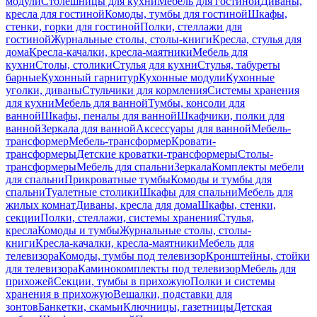
модули
Столешницы для кухни
Мебель для гостиной
Диваны,
кресла для гостиной
Комоды, тумбы для гостиной
Шкафы,
стенки, горки для гостиной
Полки, стеллажи для
гостиной
Журнальные столы, столы-книги
Кресла, стулья для
дома
Кресла-качалки, кресла-маятники
Мебель для
кухни
Столы, столики
Стулья для кухни
Стулья, табуреты
барные
Кухонный гарнитур
Кухонные модули
Кухонные
уголки, диваны
Стульчики для кормления
Системы хранения
для кухни
Мебель для ванной
Тумбы, консоли для
ванной
Шкафы, пеналы для ванной
Шкафчики, полки для
ванной
Зеркала для ванной
Аксессуары для ванной
Мебель-
трансформер
Мебель-трансформер
Кровати-
трансформеры
Детские кроватки-трансформеры
Столы-
трансформеры
Мебель для спальни
Зеркала
Комплекты мебели
для спальни
Прикроватные тумбы
Комоды и тумбы для
спальни
Туалетные столики
Шкафы для спальни
Мебель для
жилых комнат
Диваны, кресла для дома
Шкафы, стенки,
секции
Полки, стеллажи, системы хранения
Стулья,
кресла
Комоды и тумбы
Журнальные столы, столы-
книги
Кресла-качалки, кресла-маятники
Мебель для
телевизора
Комоды, тумбы под телевизор
Кронштейны, стойки
для телевизора
Каминокомплекты под телевизор
Мебель для
прихожей
Секции, тумбы в прихожую
Полки и системы
хранения в прихожую
Вешалки, подставки для
зонтов
Банкетки, скамьи
Ключницы, газетницы
Детская