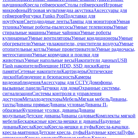
наушники
Кресла геймерские
Столы геймерские
Игровые
микрофоны
Игровая мультимедиа акустика
Аксессуары для
геймеров
Фигурки Funko Pop
Подставки для
ноутбуков
Светодиодные ленты
Лампы для мониторов
Умная
техника
Умные роботы-пылесосы
Умные телевизоры
Умные
стиральные машины
Умные чайники
Умные роботы
кулинарные
Умные вентиляторы
Умные кондиционеры
Умные
обогреватели
Умные увлажнители, очистители воздуха
Умные
отопительные котлы
Умные проветриватели
Умные радиочасы,
метеостанции
Умные кормушки и поилки для
животных
Умные напольные весы
Накопители данных
USB
Flash накопители
Внешние HDD, SSD диски
Карты
памяти
Сетевые накопители
Картридеры
Оптические
диски
Наблюдение и безопасность
Камеры
видеонаблюдения
Аксессуары для CCTV
Домофоны,
вызывные панели
Датчики для дома
Охранные системы,
сигнализации
Системы контроля и управления
доступом
Металлодетекторы
Мебель
Мягкая мебель
Диваны,
тахты
Диваны прямые
Диваны угловые
Диваны П-
образные
Кухонные уголки, диваны
Диваны
модульные
Детские диваны
Диваны садовые
Комплекты мягкой
мебели
Бескаркасные кресла-мешки и диваны
Надувные
диваны
Кресла
Кресла
Кресла-мешки и пуфы
Кресла-качалки,
кресла-маятники
Детские кресла, пуфы
Надувные кресла
Пуфы,
оттоманки
Кресла-кровати
Игровая мебель
Кресла