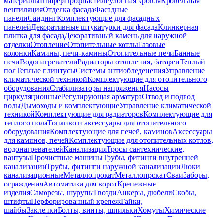
материалы
Шифер
Профнастил
Рулонная кровля
Кровельная
вентиляция
Отделка фасада
Фасадные
панели
Сайдинг
Комплектующие для фасадных
панелей
Декоративные штукатурки для фасада
Клинкерная
плитка для фасада
Декоративный камень для наружной
отделки
Отопление
Отопительные котлы
Газовые
колонки
Камины, печи-камины
Отопительные печи
Банные
печи
Водонагреватели
Радиаторы отопления, батареи
Теплый
пол
Теплые плинтусы
Системы антиобледенения
Управление
климатической техникой
Комплектующие для отопительного
оборудования
Стабилизаторы напряжения
Насосы
циркуляционные
Регулирующая арматура
Отвод и подвод
воды
Дымоходы и комплектующие
Управление климатической
техникой
Комплектующие для радиаторов
Комплектующие для
теплого пола
Топливо и аксессуары для отопительного
оборудования
Комплектующие для печей, каминов
Аксессуары
для каминов, печей
Комплектующие для отопительных котлов,
водонагревателей
Канализация
Тросы сантехнические,
вантузы
Прочистные машины
Трубы, фитинги внутренней
канализации
Трубы, фитинги наружной канализации
Люки
канализационные
Металлопрокат
Металлопрокат
Сваи
Заборы,
ограждения
Автоматика для ворот
Крепежные
изделия
Саморезы, шурупы
Гвозди
Анкеры, дюбели
Скобы,
штифты
Перфорированный крепеж
Гайки,
шайбы
Заклепки
Болты, винты, шпильки
Хомуты
Химические