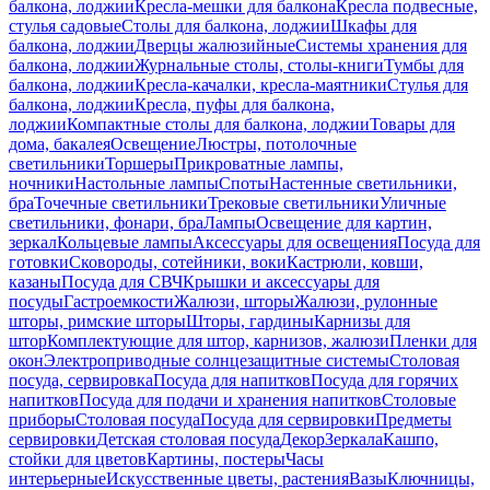
балкона, лоджии
Кресла-мешки для балкона
Кресла подвесные,
стулья садовые
Столы для балкона, лоджии
Шкафы для
балкона, лоджии
Дверцы жалюзийные
Системы хранения для
балкона, лоджии
Журнальные столы, столы-книги
Тумбы для
балкона, лоджии
Кресла-качалки, кресла-маятники
Стулья для
балкона, лоджии
Кресла, пуфы для балкона,
лоджии
Компактные столы для балкона, лоджии
Товары для
дома, бакалея
Освещение
Люстры, потолочные
светильники
Торшеры
Прикроватные лампы,
ночники
Настольные лампы
Споты
Настенные светильники,
бра
Точечные светильники
Трековые светильники
Уличные
светильники, фонари, бра
Лампы
Освещение для картин,
зеркал
Кольцевые лампы
Аксессуары для освещения
Посуда для
готовки
Сковороды, сотейники, воки
Кастрюли, ковши,
казаны
Посуда для СВЧ
Крышки и аксессуары для
посуды
Гастроемкости
Жалюзи, шторы
Жалюзи, рулонные
шторы, римские шторы
Шторы, гардины
Карнизы для
штор
Комплектующие для штор, карнизов, жалюзи
Пленки для
окон
Электроприводные солнцезащитные системы
Столовая
посуда, сервировка
Посуда для напитков
Посуда для горячих
напитков
Посуда для подачи и хранения напитков
Столовые
приборы
Столовая посуда
Посуда для сервировки
Предметы
сервировки
Детская столовая посуда
Декор
Зеркала
Кашпо,
стойки для цветов
Картины, постеры
Часы
интерьерные
Искусственные цветы, растения
Вазы
Ключницы,