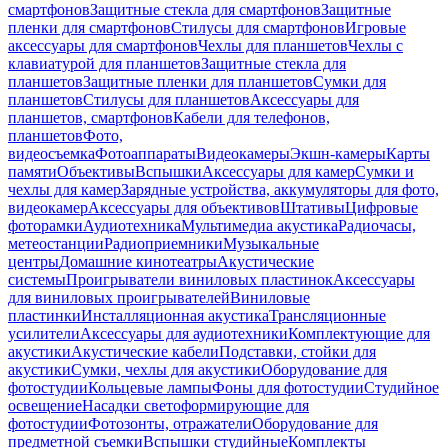
смартфонов
Защитные стекла для смартфонов
Защитные
пленки для смартфонов
Стилусы для смартфонов
Игровые
аксессуары для смартфонов
Чехлы для планшетов
Чехлы с
клавиатурой для планшетов
Защитные стекла для
планшетов
Защитные пленки для планшетов
Сумки для
планшетов
Стилусы для планшетов
Аксессуары для
планшетов, смартфонов
Кабели для телефонов,
планшетов
Фото,
видеосъемка
Фотоаппараты
Видеокамеры
Экшн-камеры
Карты
памяти
Объективы
Вспышки
Аксессуары для камер
Сумки и
чехлы для камер
Зарядные устройства, аккумуляторы для фото,
видеокамер
Аксессуары для объективов
Штативы
Цифровые
фоторамки
Аудиотехника
Мультимедиа акустика
Радиочасы,
метеостанции
Радиоприемники
Музыкальные
центры
Домашние кинотеатры
Акустические
системы
Проигрыватели виниловых пластинок
Аксессуары
для виниловых проигрывателей
Виниловые
пластинки
Инсталляционная акустика
Трансляционные
усилители
Аксессуары для аудиотехники
Комплектующие для
акустики
Акустические кабели
Подставки, стойки для
акустики
Сумки, чехлы для акустики
Оборудование для
фотостудии
Кольцевые лампы
Фоны для фотостудии
Студийное
освещение
Насадки светоформирующие для
фотостудии
Фотозонты, отражатели
Оборудование для
предметной съемки
Вспышки студийные
Комплекты