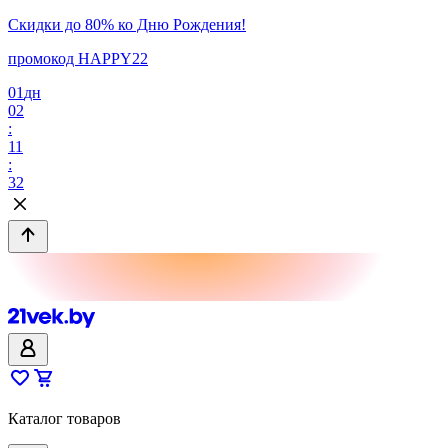
Скидки до 80% ко Дню Рождения!
промокод HAPPY22
01
дн
02
:
11
:
32
Каталог товаров