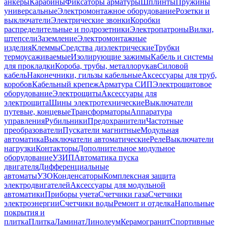
анкеры
Карабины
Фиксаторы арматуры
Шплинты
Пружины
универсальные
Электромонтажное оборудование
Розетки и
выключатели
Электрические звонки
Коробки
распределительные и подрозетники
Электропатроны
Вилки,
штепсели
Заземление
Электромонтажные
изделия
Клеммы
Средства диэлектрические
Трубки
термоусаживаемые
Изолирующие зажимы
Кабель и системы
для прокладки
Короба, трубы, металлорукав
Силовой
кабель
Наконечники, гильзы кабельные
Аксессуары для труб,
коробов
Кабельный крепеж
Арматура СИП
Электрощитовое
оборудование
Электрощиты
Аксессуары для
электрощита
Шины электротехнические
Выключатели
путевые, концевые
Трансформаторы
Аппаратура
управления
Рубильники
Предохранители
Частотные
преобразователи
Пускатели магнитные
Модульная
автоматика
Выключатели автоматические
Реле
Выключатели
нагрузки
Контакторы
Дополнительное модульное
оборудование
УЗИП
Автоматика пуска
двигателя
Дифференциальные
автоматы
УЗО
Конденсаторы
Комплексная защита
электродвигателей
Аксессуары для модульной
автоматики
Приборы учета
Счетчики газа
Счетчики
электроэнергии
Счетчики воды
Ремонт и отделка
Напольные
покрытия и
плитка
Плитка
Ламинат
Линолеум
Керамогранит
Спортивные