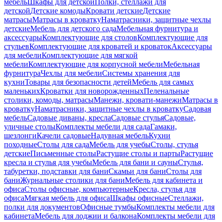
мебель
Шкафы для детской
Полки, стеллажи для
детской
Детские комоды
Кровати детские
Детские
матрасы
Матрасы в кроватку
Наматрасники, защитные чехлы
детские
Мебель для детского сада
Мебельная фурнитура и
аксессуары
Комплектующие для столов
Комплектующие для
стульев
Комплектующие для кроватей и кроваток
Аксессуары
для мебели
Комплектующие для мягкой
мебели
Комплектующие для корпусной мебели
Мебельная
фурнитура
Чехлы для мебели
Системы хранения для
кухни
Товары для безопасности детей
Мебель для самых
маленьких
Кроватки для новорожденных
Пеленальные
столики, комоды, матрасы
Манежи, кровати-манежи
Матрасы в
кроватку
Наматрасники, защитные чехлы в кроватку
Садовая
мебель
Садовые диваны, кресла
Садовые стулья
Садовые,
уличные столы
Комплекты мебели для сада
Гамаки,
шезлонги
Качели садовые
Надувная мебель
Кухни
походные
Столы для сада
Мебель для учебы
Столы, стулья
детские
Письменные столы
Растущие столы и парты
Растущие
кресла и стулья для учебы
Мебель для бани и сауны
Стулья,
табуретки, подставки для бани
Скамьи для бани
Столы для
бани
Журнальные столики для бани
Мебель для кабинета и
офиса
Столы офисные, компьютерные
Кресла, стулья для
офиса
Мягкая мебель для офиса
Шкафы офисные
Стеллажи,
полки для документов
Офисные тумбы
Комплекты мебели для
кабинета
Мебель для лоджии и балкона
Комплекты мебели для