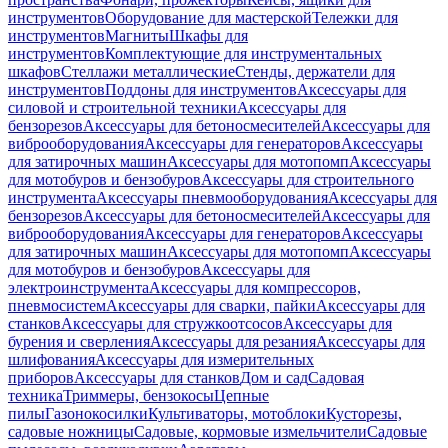
инструментов
Оборудование для мастерской
Тележки для
инструментов
Магниты
Шкафы для
инструментов
Комплектующие для инструментальных
шкафов
Стеллажи металлические
Стенды, держатели для
инструментов
Поддоны для инструментов
Аксессуары для
силовой и строительной техники
Аксессуары для
бензорезов
Аксессуары для бетоносмесителей
Аксессуары для
виброоборудования
Аксессуары для генераторов
Аксессуары
для затирочных машин
Аксессуары для мотопомп
Аксессуары
для мотобуров и бензобуров
Аксессуары для строительного
инструмента
Аксессуары пневмооборудования
Аксессуары для
бензорезов
Аксессуары для бетоносмесителей
Аксессуары для
виброоборудования
Аксессуары для генераторов
Аксессуары
для затирочных машин
Аксессуары для мотопомп
Аксессуары
для мотобуров и бензобуров
Аксессуары для
электроинструмента
Аксессуары для компрессоров,
пневмосистем
Аксессуары для сварки, пайки
Аксессуары для
станков
Аксессуары для стружкоотсосов
Аксессуары для
бурения и сверления
Аксессуары для резания
Аксессуары для
шлифования
Аксессуары для измерительных
приборов
Аксессуары для станков
Дом и сад
Садовая
техника
Триммеры, бензокосы
Цепные
пилы
Газонокосилки
Культиваторы, мотоблоки
Кусторезы,
садовые ножницы
Садовые, кормовые измельчители
Садовые