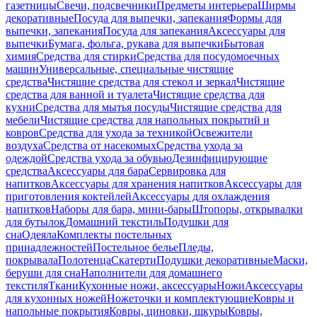
газетницы
Свечи, подсвечники
Предметы интерьера
Ширмы
декоративные
Посуда для выпечки, запекания
Формы для
выпечки, запекания
Посуда для запекания
Аксессуары для
выпечки
Бумага, фольга, рукава для выпечки
Бытовая
химия
Средства для стирки
Средства для посудомоечных
машин
Универсальные, специальные чистящие
средства
Чистящие средства для стекол и зеркал
Чистящие
средства для ванной и туалета
Чистящие средства для
кухни
Средства для мытья посуды
Чистящие средства для
мебели
Чистящие средства для напольных покрытий и
ковров
Средства для ухода за техникой
Освежители
воздуха
Средства от насекомых
Средства ухода за
одеждой
Средства ухода за обувью
Дезинфицирующие
средства
Аксессуары для бара
Сервировка для
напитков
Аксессуары для хранения напитков
Аксессуары для
приготовления коктейлей
Аксессуары для охлаждения
напитков
Наборы для бара, мини-бары
Штопоры, открывалки
для бутылок
Домашний текстиль
Подушки для
сна
Одеяла
Комплекты постельных
принадлежностей
Постельное белье
Пледы,
покрывала
Полотенца
Скатерти
Подушки декоративные
Маски,
беруши для сна
Наполнители для домашнего
текстиля
Ткани
Кухонные ножи, аксессуары
Ножи
Аксессуары
для кухонных ножей
Ножеточки и комплектующие
Ковры и
напольные покрытия
Ковры, циновки, шкуры
Ковры,