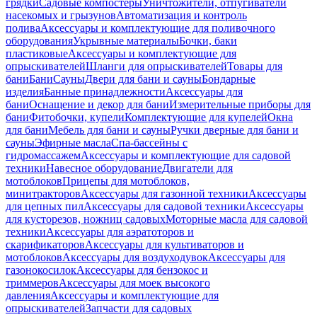
грядки
Садовые компостеры
Уничтожители, отпугиватели
насекомых и грызунов
Автоматизация и контроль
полива
Аксессуары и комплектующие для поливочного
оборудования
Укрывные материалы
Бочки, баки
пластиковые
Аксессуары и комплектующие для
опрыскивателей
Шланги для опрыскивателей
Товары для
бани
Бани
Сауны
Двери для бани и сауны
Бондарные
изделия
Банные принадлежности
Аксессуары для
бани
Оснащение и декор для бани
Измерительные приборы для
бани
Фитобочки, купели
Комплектующие для купелей
Окна
для бани
Мебель для бани и сауны
Ручки дверные для бани и
сауны
Эфирные масла
Спа-бассейны с
гидромассажем
Аксессуары и комплектующие для садовой
техники
Навесное оборудование
Двигатели для
мотоблоков
Прицепы для мотоблоков,
минитракторов
Аксессуары для газонной техники
Аксессуары
для цепных пил
Аксессуары для садовой техники
Аксессуары
для кусторезов, ножниц садовых
Моторные масла для садовой
техники
Аксессуары для аэратоторов и
скарификаторов
Аксессуары для культиваторов и
мотоблоков
Аксессуары для воздуходувок
Аксессуары для
газонокосилок
Аксессуары для бензокос и
триммеров
Аксессуары для моек высокого
давления
Аксессуары и комплектующие для
опрыскивателей
Запчасти для садовых