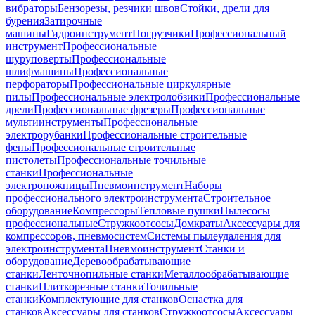
вибраторы
Бензорезы, резчики швов
Стойки, дрели для
бурения
Затирочные
машины
Гидроинструмент
Погрузчики
Профессиональный
инструмент
Профессиональные
шуруповерты
Профессиональные
шлифмашины
Профессиональные
перфораторы
Профессиональные циркулярные
пилы
Профессиональные электролобзики
Профессиональные
дрели
Профессиональные фрезеры
Профессиональные
мультиинструменты
Профессиональные
электрорубанки
Профессиональные строительные
фены
Профессиональные строительные
пистолеты
Профессиональные точильные
станки
Профессиональные
электроножницы
Пневмоинструмент
Наборы
профессионального электроинструмента
Строительное
оборудование
Компрессоры
Тепловые пушки
Пылесосы
профессиональные
Стружкоотсосы
Домкраты
Аксессуары для
компрессоров, пневмосистем
Системы пылеудаления для
электроинструмента
Пневмоинструмент
Станки и
оборудование
Деревообрабатывающие
станки
Ленточнопильные станки
Металлообрабатывающие
станки
Плиткорезные станки
Точильные
станки
Комплектующие для станков
Оснастка для
станков
Аксессуары для станков
Стружкоотсосы
Аксессуары