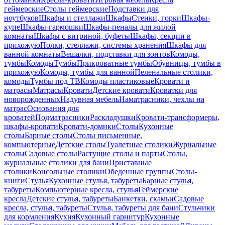
геймерские
Столы геймерские
Подставки для
ноутбуков
Шкафы и стеллажи
Шкафы
Стенки, горки
Шкафы-
купе
Шкафы-гармошки
Шкафы-пеналы для жилой
комнаты
Шкафы с витриной, буфеты
Шкафы, секции в
прихожую
Полки, стеллажи, системы хранения
Шкафы для
ванной комнаты
Вешалки, подставки для зонтов
Комоды,
тумбы
Комоды
Тумбы
Прикроватные тумбы
Обувницы, тумбы в
прихожую
Комоды, тумбы для ванной
Пеленальные столики,
комоды
Тумбы под ТВ
Комоды пластиковые
Кровати и
матрасы
Матрасы
Кровати
Детские кровати
Кроватки для
новорожденных
Надувная мебель
Наматрасники, чехлы на
матрас
Основания для
кроватей
Подматрасники
Раскладушки
Кровати-трансформеры,
шкафы-кровати
Кровати-домики
Столы
Кухонные
столы
Барные столы
Столы письменные,
компьютерные
Детские столы
Туалетные столики
Журнальные
столы
Садовые столы
Растущие столы и парты
Столы,
журнальные столики для бани
Приставные
столики
Консольные столики
Обеденные группы
Столы-
книги
Стулья
Кухонные стулья, табуреты
Барные стулья,
табуреты
Компьютерные кресла, стулья
Геймерские
кресла
Детские стулья, табуреты
Банкетки, скамьи
Садовые
кресла, стулья, табуреты
Стулья, табуреты для бани
Стульчики
для кормления
Кухня
Кухонный гарнитур
Кухонные