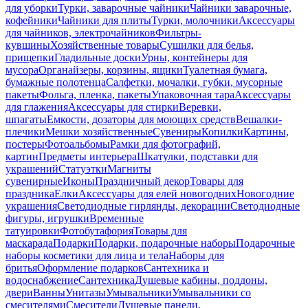
для уборки
Турки, заварочные чайники
Чайники заварочные,
кофейники
Чайники для плиты
Турки, молочники
Аксессуары
для чайников, электрочайников
Фильтры-
кувшины
Хозяйственные товары
Сушилки для белья,
прищепки
Гладильные доски
Урны, контейнеры для
мусора
Органайзеры, корзины, ящики
Туалетная бумага,
бумажные полотенца
Салфетки, мочалки, губки, мусорные
пакеты
Фольга, пленка, пакеты
Упаковочная тара
Аксессуары
для глажения
Аксессуары для стирки
Веревки,
шпагаты
Емкости, дозаторы для моющих средств
Вешалки-
плечики
Мешки хозяйственные
Сувениры
Копилки
Картины,
постеры
Фотоальбомы
Рамки для фотографий,
картин
Предметы интерьера
Шкатулки, подставки для
украшений
Статуэтки
Магниты
сувенирные
Иконы
Праздничный декор
Товары для
праздника
Елки
Аксессуары для елей новогодних
Новогодние
украшения
Светодиодные гирлянды, декорации
Светодиодные
фигуры, игрушки
Временные
татуировки
Фотобутафория
Товары для
маскарада
Подарки
Подарки, подарочные наборы
Подарочные
наборы косметики для лица и тела
Наборы для
бритья
Оформление подарков
Сантехника и
водоснабжение
Сантехника
Душевые кабины, поддоны,
двери
Ванны
Унитазы
Умывальники
Умывальники со
смесителями
Смесители
Душевые панели,