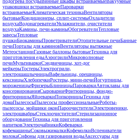
подогрева посуды
Винные шкафы встраиваемые
Вакуумные
упаковщики встраиваемые
Пароварки
встраиваемые
Климатическая техника
Вентиляторы
бытовые
Кондиционеры, сплит-системы
Охладители
воздуха
Водонагреватели
Увлажнители, очистители
воздуха
Камины, печи-камины
Обогреватели
Тепловые
завесы
Тепловые
пушки
Биокамины
Проветриватели
Отопительные печи
Банные
печи
Порталы для каминов
Вентиляторы вытяжные
Метеостанции
Газовые баллоны бытовые
Техника для
приготовления еды
Аэрогрили
Микроволновые
печи
Мультиварки
Сэндвичницы, хот-дог
мейкеры
Тостеры
Электрогрили,
электрошашлычницы
Вафельницы, орешницы,
кексницы
Хлебопечки
Ростеры, мини-печи
Йогуртницы,
мороженицы
Фризеры
Блинницы
Пароварки
Автоклавы для
консервирования
Сыроварни
Фритюрницы, фондю-
фритюрницы
Яйцеварки
Попкорницы
Техника для
дома
Пылесосы
Пылесосы профессиональные
Роботы-
пылесосы, мойщики окон
Пароочистители
Электровеники,
электрошвабры
Стеклоочистители
Стерилизационное
оборудование
Техника для приготовления
напитков
Электрочайники
Кофеварки,
кофемашины
Соковыжималки
Кофемолки
Вспениватели
молока
Сифоны для газирования воды
Аксессуары для