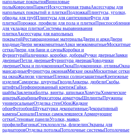
напольные покрытия
Виниловые
полы
Ковролин
Паркет
Искусственная трава
Аксессуары для
напольных покрытий и плитки
Подложка
Плинтусы, уголки,
обводы для труб
Плинтусы для сантехники
Фуги для
плитки
Порожки, профили для пола и плитки
Приспособления
для укладки плитки
Системы выравнивания
плитки
Аксессуары для напольных
покрытий
Реставрационные материалы
Двери и арки
Двери
входные
Двери межкомнатные
Арки межкомнатные
Москитные
сетки
Двери для бани и сауны
Коробки и
фурнитура
Наличники, коробки, доборы
Ручки дверные
Замки
дверные
Петли дверные
Фурнитура дверная
Доводчики
дверные
Окна и подоконники
Окна
Подоконники, отливы
Окна
мансардные
Фурнитура оконная
Мягкие окна
Москитные сетки
на окна
Жалюзи уличные
Пленки солнцезащитные
Крепежные
изделия
Саморезы, шурупы
Гвозди
Анкеры, дюбели
Скобы,
штифты
Перфорированный крепеж
Гайки,
шайбы
Заклепки
Болты, винты, шпильки
Хомуты
Химические
анкеры
Карабины
Фиксаторы арматуры
Шплинты
Пружины
универсальные
Отделка стен
Обои
Жидкие
обои
Фотообои
Штукатурки декоративные
Декоративный
камень
Скинали
Пленки самоклеящиеся
Армирующие
сетки
Стеновые панели
Уголки, маяки,
профили
Вагонка
Стеклохолсты, флизелин
Экраны для
радиаторов
Отделка потолка
Потолочные системы
Потолочные