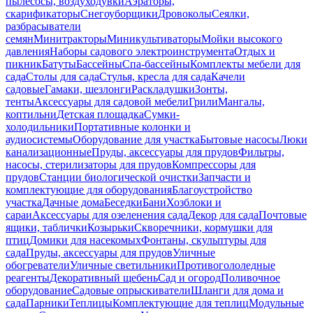
пылесосы, воздуходувки
Аэраторы,
скарификаторы
Снегоуборщики
Дровоколы
Сеялки,
разбрасыватели
семян
Минитракторы
Миникультиваторы
Мойки высокого
давления
Наборы садового электроинструмента
Отдых и
пикник
Батуты
Бассейны
Спа-бассейны
Комплекты мебели для
сада
Столы для сада
Стулья, кресла для сада
Качели
садовые
Гамаки, шезлонги
Раскладушки
Зонты,
тенты
Аксессуары для садовой мебели
Грили
Мангалы,
коптильни
Детская площадка
Сумки-
холодильники
Портативные колонки и
аудиосистемы
Оборудование для участка
Бытовые насосы
Люки
канализационные
Пруды, аксессуары для прудов
Фильтры,
насосы, стерилизаторы для прудов
Компрессоры для
прудов
Станции биологической очистки
Запчасти и
комплектующие для оборудования
Благоустройство
участка
Дачные дома
Беседки
Бани
Хозблоки и
сараи
Аксессуары для озеленения сада
Декор для сада
Почтовые
ящики, таблички
Козырьки
Скворечники, кормушки для
птиц
Домики для насекомых
Фонтаны, скульптуры для
сада
Пруды, аксессуары для прудов
Уличные
обогреватели
Уличные светильники
Противогололедные
реагенты
Декоративный щебень
Сад и огород
Поливочное
оборудование
Садовые опрыскиватели
Шланги для дома и
сада
Парники
Теплицы
Комплектующие для теплиц
Модульные