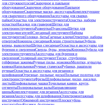
для стружкоотсосов
Сварочное и паяльное
оборудование
Сварочное оборудование
Паяльное
оборудование
Сварочные маски, аксессуары
Комплектующие
для сварочного оборудования
Аксессуары для сварки,
пайки
Оснастка для электроинструмента
Оснастка, наборы
оснастки
Насадки для граверов
Щетки для
электроинструмента
Развертки
Пуансоны
Щетки для
электродвигателей
Слесарный инструмент
Наборы
инструментов
Головки, биты
Гаечные ключи
Отвертки, наборы
отверток
Ножницы слесарные
Клещи строительные
Зубила,
керны, выколотки
Щетки слесарные
Оснастка и аксессуары для
бурения и сверления
Сверла, буры, зенкеры
Коронки
Зубила для
электроинструмента
Аксессуары для бурения и
сверления
Столярный инструмент
Тиски, струбцины,
гейферные зажимы
Ручные пилы, ножовки
Молотки, кувалды,
киянки
Напильники
Ручные стамески
Рубанки, рашпили
ручные
Оснастка и аксессуары для резания и
шлифования
Отрезные, пильные диски
Пильные полотна для
электроинструмента
Фрезы
Шлифовальные диски, насадки,
листы
Шлифовальные чашки
Точильные камни, круги,
сегменты
Полировальные валы
Направляющие
шины
Комплектующие для резания
Аксессуары для
резания
Аксессуары для шлифования
Электромонтажный
инструмент
Обжимной инструмент
Плоскогубцы,
круглогубцы
Кусачки, болторезы,