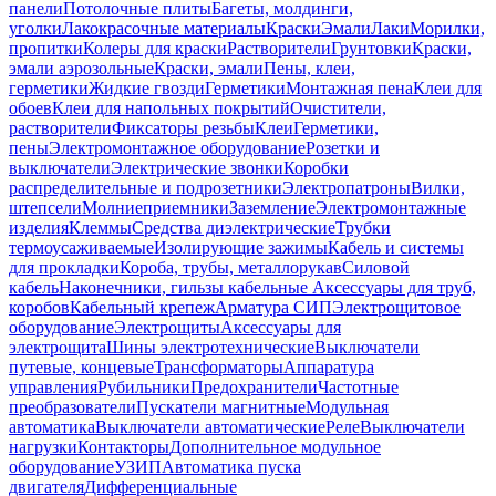
панели
Потолочные плиты
Багеты, молдинги,
уголки
Лакокрасочные материалы
Краски
Эмали
Лаки
Морилки,
пропитки
Колеры для краски
Растворители
Грунтовки
Краски,
эмали аэрозольные
Краски, эмали
Пены, клеи,
герметики
Жидкие гвозди
Герметики
Монтажная пена
Клеи для
обоев
Клеи для напольных покрытий
Очистители,
растворители
Фиксаторы резьбы
Клеи
Герметики,
пены
Электромонтажное оборудование
Розетки и
выключатели
Электрические звонки
Коробки
распределительные и подрозетники
Электропатроны
Вилки,
штепсели
Молниеприемники
Заземление
Электромонтажные
изделия
Клеммы
Средства диэлектрические
Трубки
термоусаживаемые
Изолирующие зажимы
Кабель и системы
для прокладки
Короба, трубы, металлорукав
Силовой
кабель
Наконечники, гильзы кабельные
Аксессуары для труб,
коробов
Кабельный крепеж
Арматура СИП
Электрощитовое
оборудование
Электрощиты
Аксессуары для
электрощита
Шины электротехнические
Выключатели
путевые, концевые
Трансформаторы
Аппаратура
управления
Рубильники
Предохранители
Частотные
преобразователи
Пускатели магнитные
Модульная
автоматика
Выключатели автоматические
Реле
Выключатели
нагрузки
Контакторы
Дополнительное модульное
оборудование
УЗИП
Автоматика пуска
двигателя
Дифференциальные