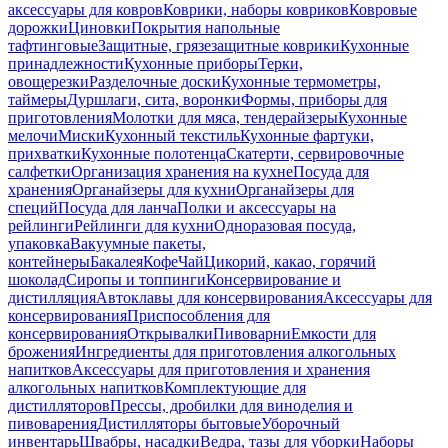
аксессуары для ковров
Коврики, наборы ковриков
Ковровые
дорожки
Циновки
Покрытия напольные
тафтинговые
Защитные, грязезащитные коврики
Кухонные
принадлежности
Кухонные приборы
Терки,
овощерезки
Разделочные доски
Кухонные термометры,
таймеры
Дуршлаги, сита, воронки
Формы, приборы для
приготовления
Молотки для мяса, тендерайзеры
Кухонные
мелочи
Миски
Кухонный текстиль
Кухонные фартуки,
прихватки
Кухонные полотенца
Скатерти, сервировочные
салфетки
Организация хранения на кухне
Посуда для
хранения
Органайзеры для кухни
Органайзеры для
специй
Посуда для ланча
Полки и аксессуары на
рейлинги
Рейлинги для кухни
Одноразовая посуда,
упаковка
Вакуумные пакеты,
контейнеры
Бакалея
Кофе
Чай
Цикорий, какао, горячий
шоколад
Сиропы и топпинги
Консервирование и
дистилляция
Автоклавы для консервирования
Аксессуары для
консервирования
Приспособления для
консервирования
Открывалки
Пивоварни
Емкости для
брожения
Ингредиенты для приготовления алкогольных
напитков
Аксессуары для приготовления и хранения
алкогольных напитков
Комплектующие для
дистилляторов
Прессы, дробилки для виноделия и
пивоварения
Дистилляторы бытовые
Уборочный
инвентарь
Швабры, насадки
Ведра, тазы для уборки
Наборы