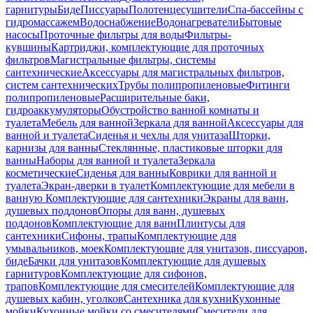
гарнитуры
Биде
Писсуары
Полотенцесушители
Спа-бассейны с
гидромассажем
Водоснабжение
Водонагреватели
Бытовые
насосы
Проточные фильтры для воды
Фильтры-
кувшины
Картриджи, комплектующие для проточных
фильтров
Магистральные фильтры, системы
сантехнические
Аксессуары для магистральных фильтров,
систем сантехнических
Трубы полипропиленовые
Фитинги
полипропиленовые
Расширительные баки,
гидроаккумуляторы
Обустройство ванной комнаты и
туалета
Мебель для ванной
Зеркала для ванной
Аксессуары для
ванной и туалета
Сиденья и чехлы для унитаза
Шторки,
карнизы для ванны
Стеклянные, пластиковые шторки для
ванны
Наборы для ванной и туалета
Зеркала
косметические
Сиденья для ванны
Коврики для ванной и
туалета
Экран-дверки в туалет
Комплектующие для мебели в
ванную
Комплектующие для сантехники
Экраны для ванн,
душевых поддонов
Опоры для ванн, душевых
поддонов
Комплектующие для ванн
Плинтусы для
сантехники
Сифоны, трапы
Комплектующие для
умывальников, моек
Комплектующие для унитазов, писсуаров,
биде
Бачки для унитазов
Комплектующие для душевых
гарнитуров
Комплектующие для сифонов,
трапов
Комплектующие для смесителей
Комплектующие для
душевых кабин, уголков
Сантехника для кухни
Кухонные
мойки
Кухонные мойки со смесителями
Смесители для