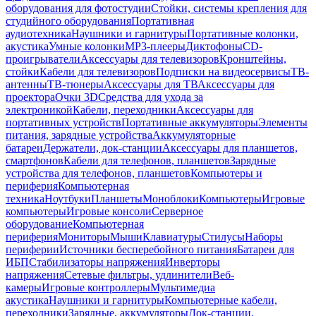
оборудования для фотостудии
Стойки, системы крепления для
студийного оборудования
Портативная
аудиотехника
Наушники и гарнитуры
Портативные колонки,
акустика
Умные колонки
MP3-плееры
Диктофоны
CD-
проигрыватели
Аксессуары для телевизоров
Кронштейны,
стойки
Кабели для телевизоров
Подписки на видеосервисы
ТВ-
антенны
ТВ-тюнеры
Аксессуары для ТВ
Аксессуары для
проектора
Очки 3D
Средства для ухода за
электроникой
Кабели, переходники
Аксессуары для
портативных устройств
Портативные аккумуляторы
Элементы
питания, зарядные устройства
Аккумуляторные
батареи
Держатели, док-станции
Аксессуары для планшетов,
смартфонов
Кабели для телефонов, планшетов
Зарядные
устройства для телефонов, планшетов
Компьютеры и
периферия
Компьютерная
техника
Ноутбуки
Планшеты
Моноблоки
Компьютеры
Игровые
компьютеры
Игровые консоли
Серверное
оборудование
Компьютерная
периферия
Мониторы
Мыши
Клавиатуры
Стилусы
Наборы
периферии
Источники бесперебойного питания
Батареи для
ИБП
Стабилизаторы напряжения
Инверторы
напряжения
Сетевые фильтры, удлинители
Веб-
камеры
Игровые контроллеры
Мультимедиа
акустика
Наушники и гарнитуры
Компьютерные кабели,
переходники
Зарядные, аккумуляторы
Док-станции,