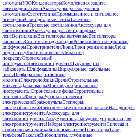
автоматы
УЗО
Конденсаторы
Комплексная защита
электродвигателей
Аксессуары для модульной
автоматики
Светотехника
Промышленное и сигнальное
освещение
Светодиодные ленты
Точечные
светильники
Трековые светильники
Аксессуары для
светотехники
Аксессуары для светодиодных
лент
Вентиляция
Вентиляторы вытяжные
Вентиляторы
канальные
Системы воздуховодов
Решетки вентиляционные,
диффузоры
Проветриватели
Люки
Люки ревизионные
Люки
под плитку
Люки напольные
Люки под
покраску
Строительный
инструмент
Электроинструмент
Шуруповерты,
гайковерты
Шлифмашины
Циркулярные, сабельные
пилы
Перфораторы, отбойные
молотки
Электролобзики
Дрели
Строительные
миксеры
Дальномеры
Многофункциональные
инструменты
Строительные фены
Строительные
пистолеты
Фрезеры
Рубанки, стамески
электрические
Краскопульты
Степлеры,
гвоздезабиватели
Электрические ножницы, резаки
Насадки для
электроинструмента
Аксессуары для
электроинструмента
Аккумуляторы, зарядные устройства для
электроинструмента
Наборы электроинструмента
Силовая и
строительная техника
Бетоносмесители
Генераторы
Тали,
тельферы
Такелаж
Виброплиты, глубинные