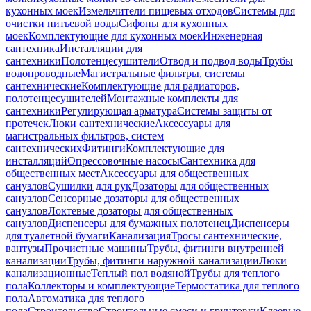
кухонных моек
Измельчители пищевых отходов
Системы для
очистки питьевой воды
Сифоны для кухонных
моек
Комплектующие для кухонных моек
Инженерная
сантехника
Инсталляции для
сантехники
Полотенцесушители
Отвод и подвод воды
Трубы
водопроводные
Магистральные фильтры, системы
сантехнические
Комплектующие для радиаторов,
полотенцесушителей
Монтажные комплекты для
сантехники
Регулирующая арматура
Системы защиты от
протечек
Люки сантехнические
Аксессуары для
магистральных фильтров, систем
сантехнических
Фитинги
Комплектующие для
инсталляций
Опрессовочные насосы
Сантехника для
общественных мест
Аксессуары для общественных
санузлов
Сушилки для рук
Дозаторы для общественных
санузлов
Сенсорные дозаторы для общественных
санузлов
Локтевые дозаторы для общественных
санузлов
Диспенсеры для бумажных полотенец
Диспенсеры
для туалетной бумаги
Канализация
Тросы сантехнические,
вантузы
Прочистные машины
Трубы, фитинги внутренней
канализации
Трубы, фитинги наружной канализации
Люки
канализационные
Теплый пол водяной
Трубы для теплого
пола
Коллекторы и комплектующие
Термостатика для теплого
пола
Автоматика для теплого
пола
Строительство
Строительные смеси и грунтовки
Клеевые