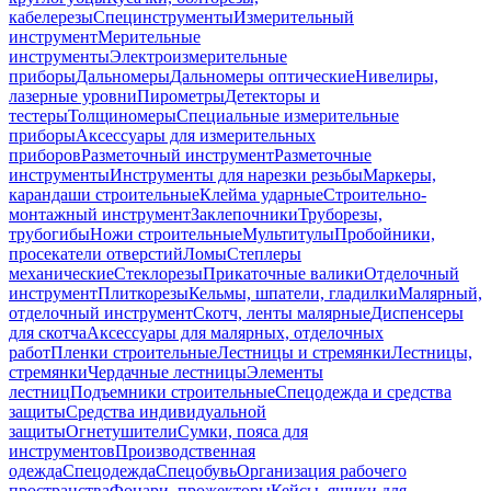
кабелерезы
Специнструменты
Измерительный
инструмент
Мерительные
инструменты
Электроизмерительные
приборы
Дальномеры
Дальномеры оптические
Нивелиры,
лазерные уровни
Пирометры
Детекторы и
тестеры
Толщиномеры
Специальные измерительные
приборы
Аксессуары для измерительных
приборов
Разметочный инструмент
Разметочные
инструменты
Инструменты для нарезки резьбы
Маркеры,
карандаши строительные
Клейма ударные
Строительно-
монтажный инструмент
Заклепочники
Труборезы,
трубогибы
Ножи строительные
Мультитулы
Пробойники,
просекатели отверстий
Ломы
Степлеры
механические
Стеклорезы
Прикаточные валики
Отделочный
инструмент
Плиткорезы
Кельмы, шпатели, гладилки
Малярный,
отделочный инструмент
Скотч, ленты малярные
Диспенсеры
для скотча
Аксессуары для малярных, отделочных
работ
Пленки строительные
Лестницы и стремянки
Лестницы,
стремянки
Чердачные лестницы
Элементы
лестниц
Подъемники строительные
Спецодежда и средства
защиты
Средства индивидуальной
защиты
Огнетушители
Сумки, пояса для
инструментов
Производственная
одежда
Спецодежда
Спецобувь
Организация рабочего
пространства
Фонари, прожекторы
Кейсы, ящики для