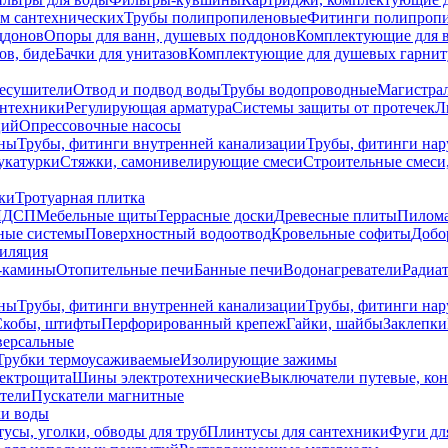
ем сантехнических
Трубы полипропиленовые
Фитинги полипроп
ддонов
Опоры для ванн, душевых поддонов
Комплектующие для 
ов, биде
Бачки для унитазов
Комплектующие для душевых гарнит
есушители
Отвод и подвод воды
Трубы водопроводные
Магистрал
антехники
Регулирующая арматура
Системы защиты от протечек
Л
ций
Опрессовочные насосы
ны
Трубы, фитинги внутренней канализации
Трубы, фитинги на
катурки
Стяжки, самонивелирующие смеси
Строительные смеси,
ки
Тротуарная плитка
ЛДСП
Мебельные щиты
Террасные доски
Древесные плиты
Пилом
ные системы
Поверхностный водоотвод
Кровельные софиты
Добо
тиляция
-камины
Отопительные печи
Банные печи
Водонагреватели
Радиат
ны
Трубы, фитинги внутренней канализации
Трубы, фитинги на
Скобы, штифты
Перфорированный крепеж
Гайки, шайбы
Заклепки
ерсальные
Трубки термоусаживаемые
Изолирующие зажимы
лектрощита
Шины электротехнические
Выключатели путевые, ко
атели
Пускатели магнитные
ки воды
усы, уголки, обводы для труб
Плинтусы для сантехники
Фуги дл