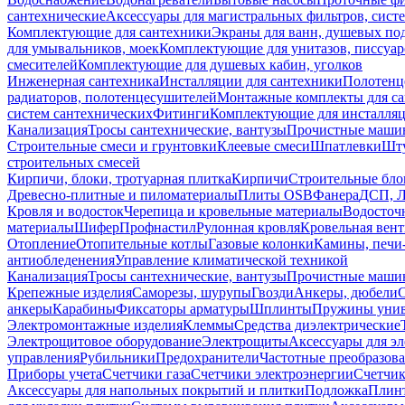
сантехнические
Аксессуары для магистральных фильтров, сист
Комплектующие для сантехники
Экраны для ванн, душевых по
для умывальников, моек
Комплектующие для унитазов, писсуар
смесителей
Комплектующие для душевых кабин, уголков
Инженерная сантехника
Инсталляции для сантехники
Полотенц
радиаторов, полотенцесушителей
Монтажные комплекты для с
систем сантехнических
Фитинги
Комплектующие для инсталля
Канализация
Тросы сантехнические, вантузы
Прочистные маши
Строительные смеси и грунтовки
Клеевые смеси
Шпатлевки
Шту
строительных смесей
Кирпичи, блоки, тротуарная плитка
Кирпичи
Строительные бло
Древесно-плитные и пиломатериалы
Плиты OSB
Фанера
ДСП, 
Кровля и водосток
Черепица и кровельные материалы
Водосточ
материалы
Шифер
Профнастил
Рулонная кровля
Кровельная вен
Отопление
Отопительные котлы
Газовые колонки
Камины, печи
антиобледенения
Управление климатической техникой
Канализация
Тросы сантехнические, вантузы
Прочистные маши
Крепежные изделия
Саморезы, шурупы
Гвозди
Анкеры, дюбели
анкеры
Карабины
Фиксаторы арматуры
Шплинты
Пружины унив
Электромонтажные изделия
Клеммы
Средства диэлектрические
Электрощитовое оборудование
Электрощиты
Аксессуары для э
управления
Рубильники
Предохранители
Частотные преобразов
Приборы учета
Счетчики газа
Счетчики электроэнергии
Счетчи
Аксессуары для напольных покрытий и плитки
Подложка
Плинт