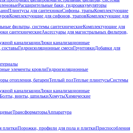
иленовые
Расширительные баки, гидроаккумуляторы
ванн
Плинтусы для сантехники
Сифоны, трапы
Комплектующие
уров
Комплектующие для сифонов, трапов
Комплектующие для
ьные фильтры, системы сантехнические
Комплектующие для
юки сантехнические
Аксессуары для магистральных фильтров,
ружной канализации
Люки канализационные
 составы
Гидроизоляционные смеси
Грунтовки
Добавки для
атериалы
рные элементы кровли
Гидроизоляционные
оры отопления, батареи
Теплый пол
Теплые плинтусы
Системы
ружной канализации
Люки канализационные
Болты, винты, шпильки
Хомуты
Химические
нцевые
Трансформаторы
Аппаратура
я плитки
Порожки, профили для пола и плитки
Приспособления