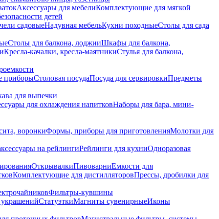
ваток
Аксессуары для мебели
Комплектующие для мягкой
безопасности детей
чели садовые
Надувная мебель
Кухни походные
Столы для сада
вые
Столы для балкона, лоджии
Шкафы для балкона,
ии
Кресла-качалки, кресла-маятники
Стулья для балкона,
роемкости
е приборы
Столовая посуда
Посуда для сервировки
Предметы
укава для выпечки
ссуары для охлаждения напитков
Наборы для бара, мини-
сита, воронки
Формы, приборы для приготовления
Молотки для
аксессуары на рейлинги
Рейлинги для кухни
Одноразовая
вирования
Открывалки
Пивоварни
Емкости для
тков
Комплектующие для дистилляторов
Прессы, дробилки для
лектрочайников
Фильтры-кувшины
я украшений
Статуэтки
Магниты сувенирные
Иконы
ля проточных фильтров
Магистральные фильтры, системы