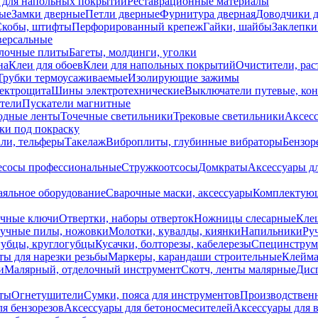
 для напольных покрытий
Реставрационные материалы
ые
Замки дверные
Петли дверные
Фурнитура дверная
Доводчики 
Скобы, штифты
Перфорированный крепеж
Гайки, шайбы
Заклепки
ерсальные
лочные плиты
Багеты, молдинги, уголки
на
Клеи для обоев
Клеи для напольных покрытий
Очистители, рас
Трубки термоусаживаемые
Изолирующие зажимы
лектрощита
Шины электротехнические
Выключатели путевые, ко
атели
Пускатели магнитные
одные ленты
Точечные светильники
Трековые светильники
Аксесс
и под покраску
ли, тельферы
Такелаж
Виброплиты, глубинные вибраторы
Бензор
сосы профессиональные
Стружкоотсосы
Домкраты
Аксессуары д
аяльное оборудование
Сварочные маски, аксессуары
Комплектующ
ечные ключи
Отвертки, наборы отверток
Ножницы слесарные
Кле
учные пилы, ножовки
Молотки, кувалды, киянки
Напильники
Ру
убцы, круглогубцы
Кусачки, болторезы, кабелерезы
Специнструм
ы для нарезки резьбы
Маркеры, карандаши строительные
Клейма
и
Малярный, отделочный инструмент
Скотч, ленты малярные
Дисп
иты
Огнетушители
Сумки, пояса для инструментов
Производствен
я бензорезов
Аксессуары для бетоносмесителей
Аксессуары для 