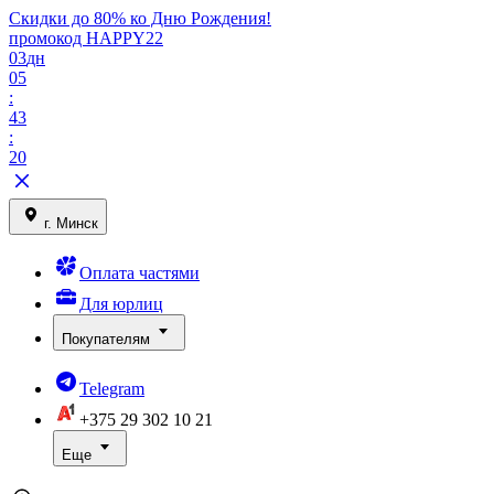
Скидки до 80% ко Дню Рождения!
промокод HAPPY22
03
дн
05
:
43
:
20
г. Минск
Оплата частями
Для юрлиц
Покупателям
Telegram
+375 29
302 10 21
Еще