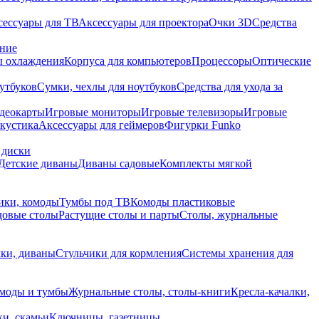
сессуары для ТВ
Аксессуары для проектора
Очки 3D
Средства
ание
 охлаждения
Корпуса для компьютеров
Процессоры
Оптические
утбуков
Сумки, чехлы для ноутбуков
Средства для ухода за
деокарты
Игровые мониторы
Игровые телевизоры
Игровые
акустика
Аксессуары для геймеров
Фигурки Funko
 диски
Детские диваны
Диваны садовые
Комплекты мягкой
ики, комоды
Тумбы под ТВ
Комоды пластиковые
довые столы
Растущие столы и парты
Столы, журнальные
ки, диваны
Стульчики для кормления
Системы хранения для
моды и тумбы
Журнальные столы, столы-книги
Кресла-качалки,
ки, скамьи
Ключницы, газетницы