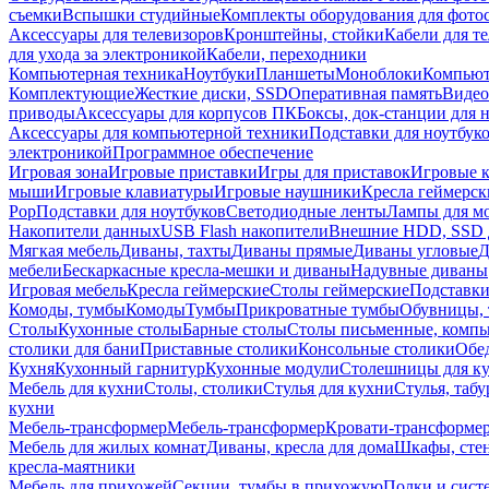
съемки
Вспышки студийные
Комплекты оборудования для фото
Аксессуары для телевизоров
Кронштейны, стойки
Кабели для т
для ухода за электроникой
Кабели, переходники
Компьютерная техника
Ноутбуки
Планшеты
Моноблоки
Компью
Комплектующие
Жесткие диски, SSD
Оперативная память
Видео
приводы
Аксессуары для корпусов ПК
Боксы, док-станции для 
Аксессуары для компьютерной техники
Подставки для ноутбук
электроникой
Программное обеспечение
Игровая зона
Игровые приставки
Игры для приставок
Игровые 
мыши
Игровые клавиатуры
Игровые наушники
Кресла геймерск
Pop
Подставки для ноутбуков
Светодиодные ленты
Лампы для м
Накопители данных
USB Flash накопители
Внешние HDD, SSD 
Мягкая мебель
Диваны, тахты
Диваны прямые
Диваны угловые
Д
мебели
Бескаркасные кресла-мешки и диваны
Надувные диваны
Игровая мебель
Кресла геймерские
Столы геймерские
Подставки
Комоды, тумбы
Комоды
Тумбы
Прикроватные тумбы
Обувницы, 
Столы
Кухонные столы
Барные столы
Столы письменные, комп
столики для бани
Приставные столики
Консольные столики
Обе
Кухня
Кухонный гарнитур
Кухонные модули
Столешницы для к
Мебель для кухни
Столы, столики
Стулья для кухни
Стулья, таб
кухни
Мебель-трансформер
Мебель-трансформер
Кровати-трансформе
Мебель для жилых комнат
Диваны, кресла для дома
Шкафы, стен
кресла-маятники
Мебель для прихожей
Секции, тумбы в прихожую
Полки и сист