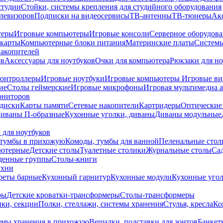
студии
Стойки, системы крепления для студийного оборудования
елевизоров
Подписки на видеосервисы
ТВ-антенны
ТВ-тюнеры
Ак
теры
Игровые компьютеры
Игровые консоли
Серверное оборудов
карты
Компьютерные блоки питания
Материнские платы
Системы
накопителей
ов
Аксессуары для ноутбуков
Очки для компьютера
Рюкзаки для но
контроллеры
Игровые ноутбуки
Игровые компьютеры
Игровые ви
ие
Столы геймерские
Игровые микрофоны
Игровая мультимедиа 
ониторов
диски
Карты памяти
Сетевые накопители
Картридеры
Оптические
иваны П-образные
Кухонные уголки, диваны
Диваны модульные
 для ноутбуков
тумбы в прихожую
Комоды, тумбы для ванной
Пеленальные стол
ьютерные
Детские столы
Туалетные столики
Журнальные столы
Са
денные группы
Столы-книги
ухни
уреты барные
Кухонный гарнитур
Кухонные модули
Кухонные угол
ры
Детские кроватки-трансформеры
Столы-трансформеры
ки, секции
Полки, стеллажи, системы хранения
Стулья, кресла
Ко
емы хранения в прихожую
Вешалки, подставки для зонтов
Банкет