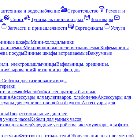
антехника и водоснабжение
Строительство
Ремонт и
ье
Спорт
Туризм, активный отдых
Зоотовары
я
Запчасти и принадлежности
Сертификаты
Услуги
Винные шкафы
Мини-холодильники
траиваемые
Микроволновые печи встраиваемые
Кофемашины
ева посуды
Винные шкафы встраиваемые
Вакуумные
рили, электрошашлычницы
Вафельницы, орешницы,
ания
Сыроварни
Фритюрницы, фондю-
а
Сифоны для газирования воды
терезки
тели семян
Маслобойки, сепараторы бытовые
машин
Аксессуары для мультиварок, хлебопечек
Аксессуары для
ссуары для сушилок овощей и фруктов
Аксессуары для
раны
Профессиональные дисплеи
я умных часов
Кабели для умных часов
ехлы для камер
Зарядные устройства, аккумуляторы для фото,
тостудии
Фотозонты, отражатели
Оборудование для предметной