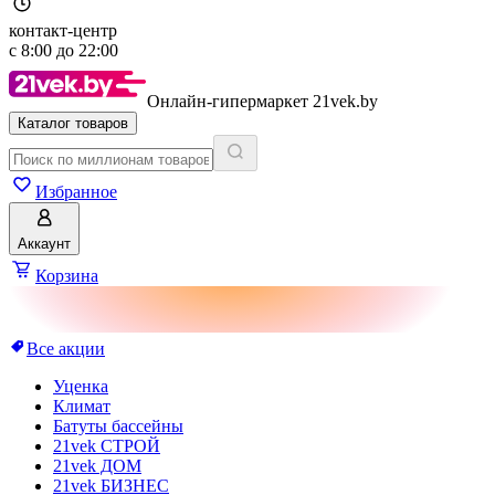
контакт-центр
с
8:00
до
22:00
Онлайн-гипермаркет 21vek.by
Каталог товаров
Избранное
Аккаунт
Корзина
Все акции
Уценка
Климат
Батуты бассейны
21vek СТРОЙ
21vek ДОМ
21vek БИЗНЕС