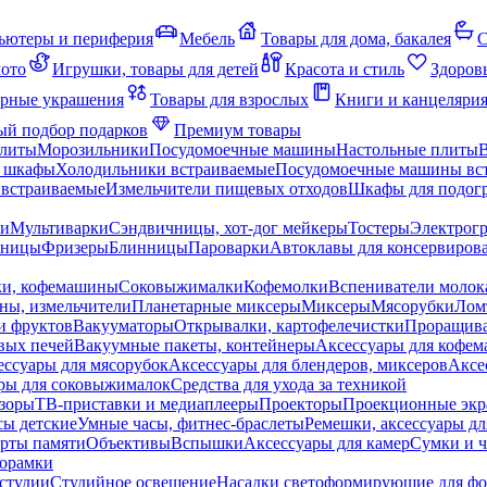
ьютеры и периферия
Мебель
Товары для дома, бакалея
С
мото
Игрушки, товары для детей
Красота и стиль
Здоров
рные украшения
Товары для взрослых
Книги и канцеляри
й подбор подарков
Премиум товары
плиты
Морозильники
Посудомоечные машины
Настольные плиты
 шкафы
Холодильники встраиваемые
Посудомоечные машины вс
встраиваемые
Измельчители пищевых отходов
Шкафы для подогр
чи
Мультиварки
Сэндвичницы, хот-дог мейкеры
Тостеры
Электрог
еницы
Фризеры
Блинницы
Пароварки
Автоклавы для консервиров
ки, кофемашины
Соковыжималки
Кофемолки
Вспениватели молок
ны, измельчители
Планетарные миксеры
Миксеры
Мясорубки
Лом
и фруктов
Вакууматоры
Открывалки, картофелечистки
Проращива
вых печей
Вакуумные пакеты, контейнеры
Аксессуары для кофе
ессуары для мясорубок
Аксессуары для блендеров, миксеров
Аксе
ры для соковыжималок
Средства для ухода за техникой
зоры
ТВ-приставки и медиаплееры
Проекторы
Проекционные эк
сы детские
Умные часы, фитнес-браслеты
Ремешки, аксессуары дл
рты памяти
Объективы
Вспышки
Аксессуары для камер
Сумки и ч
орамки
студии
Студийное освещение
Насадки светоформирующие для фо