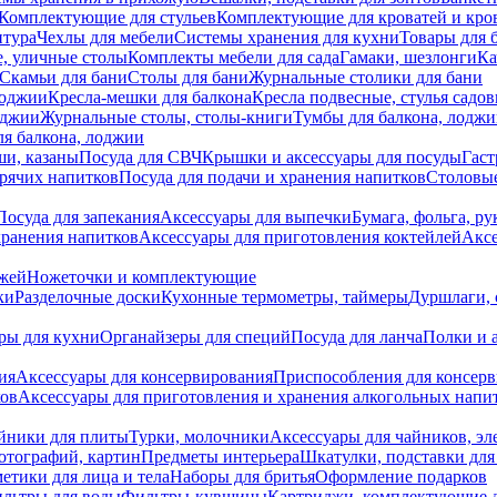
Комплектующие для стульев
Комплектующие для кроватей и кро
итура
Чехлы для мебели
Системы хранения для кухни
Товары для 
, уличные столы
Комплекты мебели для сада
Гамаки, шезлонги
Ка
Скамьи для бани
Столы для бани
Журнальные столики для бани
лоджии
Кресла-мешки для балкона
Кресла подвесные, стулья садо
оджии
Журнальные столы, столы-книги
Тумбы для балкона, лодж
я балкона, лоджии
ши, казаны
Посуда для СВЧ
Крышки и аксессуары для посуды
Гаст
орячих напитков
Посуда для подачи и хранения напитков
Столовы
Посуда для запекания
Аксессуары для выпечки
Бумага, фольга, р
хранения напитков
Аксессуары для приготовления коктейлей
Аксе
ожей
Ножеточки и комплектующие
ки
Разделочные доски
Кухонные термометры, таймеры
Дуршлаги, 
ры для кухни
Органайзеры для специй
Посуда для ланча
Полки и 
ия
Аксессуары для консервирования
Приспособления для консер
ков
Аксессуары для приготовления и хранения алкогольных напи
йники для плиты
Турки, молочники
Аксессуары для чайников, э
отографий, картин
Предметы интерьера
Шкатулки, подставки дл
етики для лица и тела
Наборы для бритья
Оформление подарков
льтры для воды
Фильтры-кувшины
Картриджи, комплектующие д