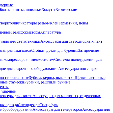
дверные
Болты, винты, шпильки
Хомуты
Химические
творители
Фиксаторы резьбы
Клеи
Герметики, пены
нцевые
Трансформаторы
Аппаратура
уары для светотехники
Аксессуары для светодиодных лент
езы, резчики швов
Стойки, дрели для бурения
Затирочные
ля компрессоров, пневмосистем
Системы пылеудаления для
ие для сварочного оборудования
Аксессуары для сварки,
щи строительные
Зубила, керны, выколотки
Щетки слесарные
чные стамески
Рубанки, рашпили ручные
енты
 ударные
енсеры для скотча
Аксессуары для малярных, отделочных
ная одежда
Спецодежда
Спецобувь
виброоборудования
Аксессуары для генераторов
Аксессуары для