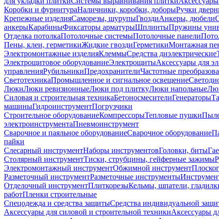
для укладки плитки
Системы выравнивания плитки
Аксессуары
Коробки и фурнитура
Наличники, коробки, доборы
Ручки дверн
Крепежные изделия
Саморезы, шурупы
Гвозди
Анкеры, дюбели
анкеры
Карабины
Фиксаторы арматуры
Шплинты
Пружины унив
Отделка потолка
Потолочные системы
Потолочные панели
Пото
Пены, клеи, герметики
Жидкие гвозди
Герметики
Монтажная пе
Электромонтажные изделия
Клеммы
Средства диэлектрические
Электрощитовое оборудование
Электрощиты
Аксессуары для э
управления
Рубильники
Предохранители
Частотные преобразов
Светотехника
Промышленное и сигнальное освещение
Светоди
Люки
Люки ревизионные
Люки под плитку
Люки напольные
Люк
Силовая и строительная техника
Бетоносмесители
Генераторы
Та
машины
Гидроинструмент
Погрузчики
Строительное оборудование
Компрессоры
Тепловые пушки
Пыле
электроинструмента
Пневмоинструмент
Сварочное и паяльное оборудование
Сварочное оборудование
П
пайки
Слесарный инструмент
Наборы инструментов
Головки, биты
Га
Столярный инструмент
Тиски, струбцины, гейферные зажимы
Р
Электромонтажный инструмент
Обжимной инструмент
Плоског
Разметочный инструмент
Разметочные инструменты
Инструмент
Отделочный инструмент
Плиткорезы
Кельмы, шпатели, гладилк
работ
Пленки строительные
Спецодежда и средства защиты
Средства индивидуальной защ
Аксессуары для силовой и строительной техники
Аксессуары дл