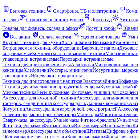
Бытовая техника
Смартфоны, ТВ и электроника
Комп
отделка
Строительный инструмент
Дом и сад
Авто и 
Товары для бизнеса, склада и офиса
Досуг и хобби
Ювели
Все акции
Оплата частями
Уцененные товары
Умны
Крупная техника для кухни
Холодильники
Вытяжки
Кухонные 
Встраиваемая техника, оборудование
Варочные панели
Духовые
встраиваемые
Комплекты встраиваемой техники
Морозильники 
упаковщики встраиваемые
Пароварки встраиваемые
Техника для приготовления еды
Аэрогрили
Микроволновые пе
кексницы
Хлебопечки
Ростеры, мини-печи
Йогуртницы, морож
фритюрницы
Яйцеварки
Попкорницы
Техника для приготовления напитков
Электрочайники
Кофевар
Техника для измельчения продуктов
Блендеры
Кухонные комбай
Мелкая техника
Весы кухонные, бытовые
Сушилки для овощей 
Аксессуары для кухонной техники
Аксессуары для микроволно
тостеров, сэндвичниц
Аксессуары для кухонных комбайнов
Акс
йогуртниц
Аксессуары для аэрогрилей, электрогрилей
Аксессуа
Телевизоры, мониторы
Телевизоры
Мониторы
Мониторы-телеви
Смарт-часы, аксессуары
Умные часы
Фитнес-браслеты
Умные ча
Фото, видеосъемка
Фотоаппараты
Видеокамеры
Экшн-камеры
Ка
видеокамер
Аксессуары для объективов
Штативы
Цифровые фот
Оборудование для фотостудии
Кольцевые лампы
Фоны для фото