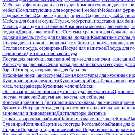
Мебельная фурнитура и аксессуары
Комплектующие для столов
мебели
Комплектующие для корпусной мебели
Мебельная фурн
Садовая мебель
Садовые диваны, кресла
Садовые стулья
Садовые
Мебель для бани и сауны
Стулья, табуретки, подставки для бани
Мебель для лоджии и балкона
Комплекты мебели для балкона, 
лоджии
Дверцы жалюзийные
Системы хранения для балкона, л
лоджии
Кресла, пуфы для балкона, лоджии
Компактные столы дл
Посуда для готовки
Сковороды, сотейники, воки
Кастрюли, ков
Столовая посуда, сервировка
Посуда для напитков
Посуда для г
сервировки
Детская столовая посуда
Посуда для выпечки, запекания
Формы для выпечки, запекания
Аксессуары для бара
Сервировка для напитков
Аксессуары для 
бары
Штопоры, открывалки для бутылок
Кухонные ножи, аксессуары
Ножи
Аксессуары для кухонных н
Кухонные принадлежности
Кухонные приборы
Терки, овощерез
мяса, тендерайзеры
Кухонные мелочи
Миски
Организация хранения на кухне
Посуда для хранения
Органайзе
посуда, упаковка
Вакуумные пакеты, контейнеры
Консервирование и дистилляция
Автоклавы для консервирован
брожения
Ингредиенты для приготовления алкогольных напит
виноделия и пивоварения
Дистилляторы бытовые
Турки, заварочные чайники
Чайники заварочные, кофейники
Ча
Сувениры
Копилки
Картины, постеры
Фотоальбомы
Рамки для ф
Подарки
Подарки, подарочные наборы
Подарочные наборы косм
Водоснабжение
Водонагреватели
Бытовые насосы
Проточные фи