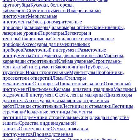
круглогубцы
Кусачки, болторезы,
кабелерезы
Специнструменты
Измерительный
инструмент
Мерительные
инструменты
Электроизмерительные
приборы
Дальномеры
Дальномеры оптические
Нивелиры,
лазерные уровни
Пирометры
Детекторы и
тестеры
Толщиномеры
Специальные измерительные
приборы
Аксессуары для измерительных
приборов
Разметочный инструмент
Разметочные
инструменты
Инструменты для нарезки резьбы
Маркеры,
карандаши строительные
Клейма ударные
Строительно-
монтажный инструмент
Заклепочники
Труборезы,
трубогибы
Ножи строительные
Мультитулы
Пробойники,
просекатели отверстий
Ломы
Степлеры
механические
Стеклорезы
Прикаточные валики
Отделочный
инструмент
Плиткорезы
Кельмы, шпатели, гладилки
Малярный,
отделочный инструмент
Скотч, ленты малярные
Диспенсеры
для скотча
Аксессуары для малярных, отделочных
работ
Пленки строительные
Лестницы и стремянки
Лестницы,
стремянки
Чердачные лестницы
Элементы
лестниц
Подъемники строительные
Спецодежда и средства
защиты
Средства индивидуальной
защиты
Огнетушители
Сумки, пояса для
инструментов
Производственная
одежда
Спецодежда
Спецобувь
Организация рабочего