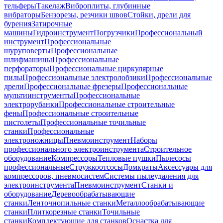
тельферы
Такелаж
Виброплиты, глубинные
вибраторы
Бензорезы, резчики швов
Стойки, дрели для
бурения
Затирочные
машины
Гидроинструмент
Погрузчики
Профессиональный
инструмент
Профессиональные
шуруповерты
Профессиональные
шлифмашины
Профессиональные
перфораторы
Профессиональные циркулярные
пилы
Профессиональные электролобзики
Профессиональные
дрели
Профессиональные фрезеры
Профессиональные
мультиинструменты
Профессиональные
электрорубанки
Профессиональные строительные
фены
Профессиональные строительные
пистолеты
Профессиональные точильные
станки
Профессиональные
электроножницы
Пневмоинструмент
Наборы
профессионального электроинструмента
Строительное
оборудование
Компрессоры
Тепловые пушки
Пылесосы
профессиональные
Стружкоотсосы
Домкраты
Аксессуары для
компрессоров, пневмосистем
Системы пылеудаления для
электроинструмента
Пневмоинструмент
Станки и
оборудование
Деревообрабатывающие
станки
Ленточнопильные станки
Металлообрабатывающие
станки
Плиткорезные станки
Точильные
станки
Комплектующие для станков
Оснастка для