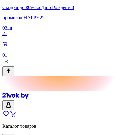
Скидки до 80% ко Дню Рождения!
промокод HAPPY22
03
дн
21
:
59
:
01
Каталог товаров