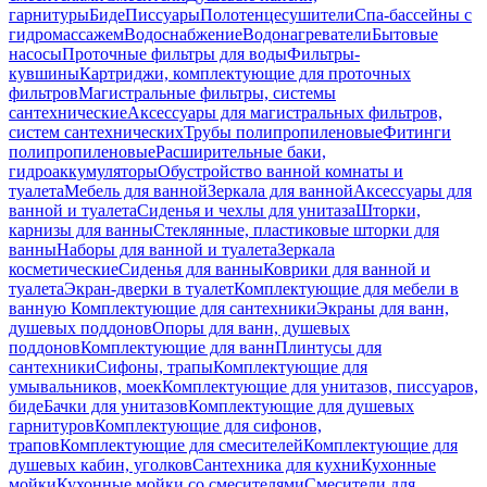
гарнитуры
Биде
Писсуары
Полотенцесушители
Спа-бассейны с
гидромассажем
Водоснабжение
Водонагреватели
Бытовые
насосы
Проточные фильтры для воды
Фильтры-
кувшины
Картриджи, комплектующие для проточных
фильтров
Магистральные фильтры, системы
сантехнические
Аксессуары для магистральных фильтров,
систем сантехнических
Трубы полипропиленовые
Фитинги
полипропиленовые
Расширительные баки,
гидроаккумуляторы
Обустройство ванной комнаты и
туалета
Мебель для ванной
Зеркала для ванной
Аксессуары для
ванной и туалета
Сиденья и чехлы для унитаза
Шторки,
карнизы для ванны
Стеклянные, пластиковые шторки для
ванны
Наборы для ванной и туалета
Зеркала
косметические
Сиденья для ванны
Коврики для ванной и
туалета
Экран-дверки в туалет
Комплектующие для мебели в
ванную
Комплектующие для сантехники
Экраны для ванн,
душевых поддонов
Опоры для ванн, душевых
поддонов
Комплектующие для ванн
Плинтусы для
сантехники
Сифоны, трапы
Комплектующие для
умывальников, моек
Комплектующие для унитазов, писсуаров,
биде
Бачки для унитазов
Комплектующие для душевых
гарнитуров
Комплектующие для сифонов,
трапов
Комплектующие для смесителей
Комплектующие для
душевых кабин, уголков
Сантехника для кухни
Кухонные
мойки
Кухонные мойки со смесителями
Смесители для