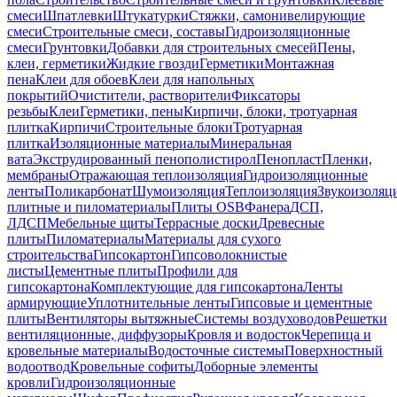
смеси
Шпатлевки
Штукатурки
Стяжки, самонивелирующие
смеси
Строительные смеси, составы
Гидроизоляционные
смеси
Грунтовки
Добавки для строительных смесей
Пены,
клеи, герметики
Жидкие гвозди
Герметики
Монтажная
пена
Клеи для обоев
Клеи для напольных
покрытий
Очистители, растворители
Фиксаторы
резьбы
Клеи
Герметики, пены
Кирпичи, блоки, тротуарная
плитка
Кирпичи
Строительные блоки
Тротуарная
плитка
Изоляционные материалы
Минеральная
вата
Экструдированный пенополистирол
Пенопласт
Пленки,
мембраны
Отражающая теплоизоляция
Гидроизоляционные
ленты
Поликарбонат
Шумоизоляция
Теплоизоляция
Звукоизоляц
плитные и пиломатериалы
Плиты OSB
Фанера
ДСП,
ЛДСП
Мебельные щиты
Террасные доски
Древесные
плиты
Пиломатериалы
Материалы для сухого
строительства
Гипсокартон
Гипсоволокнистые
листы
Цементные плиты
Профили для
гипсокартона
Комплектующие для гипсокартона
Ленты
армирующие
Уплотнительные ленты
Гипсовые и цементные
плиты
Вентиляторы вытяжные
Системы воздуховодов
Решетки
вентиляционные, диффузоры
Кровля и водосток
Черепица и
кровельные материалы
Водосточные системы
Поверхностный
водоотвод
Кровельные софиты
Доборные элементы
кровли
Гидроизоляционные