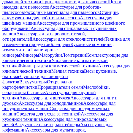
домашней техники
Принадлежности для пылесосов
Щетки,
насадки для пылесосов
Аксессуары для роботов-
пылесосов
Расходные материалы для пылесосов
Станции,
аккумуляторы для роботов-пылесосов
Аксессуары для
швейных машин
Аксессуары для промышленного швейного
оборудования
Аксессуары для стиральных и сушильных
машин
Аксессуары для пароочистителей,
отпаривателей
Аксессуары для стеклоочистителей
Техника для
измельчения продуктов
Блендеры
Кухонные комбайны,
измельчители
Планетарные
миксеры
Миксеры
Мясорубки
Ломтерезки
Комплектующие для
климатической техники
Управление климатической
техникой
Фильтры для климатической техники
Аксессуары для
климатической техники
Мелкая техника
Весы кухонные,
бытовые
Сушилки для овощей и
фруктов
Вакууматоры
Открывалки,
картофелечистки
Проращиватели семян
Маслобойки,
сепараторы бытовые
Аксессуары для крупной
техники
Аксессуары для вытяжек
Аксессуары для плит и
духовок
Аксессуары для холодильников
Аксессуары для
посудомоечных машин
Средства для посудомоечных
машин
Средства для ухода за техникой
Аксессуары для
кухонной техники
Аксессуары для микроволновых
печей
Вакуумные пакеты, контейнеры
Аксессуары для
кофемашин
Аксессуары для мультиварок,