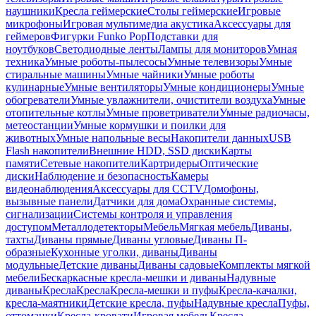
наушники
Кресла геймерские
Столы геймерские
Игровые
микрофоны
Игровая мультимедиа акустика
Аксессуары для
геймеров
Фигурки Funko Pop
Подставки для
ноутбуков
Светодиодные ленты
Лампы для мониторов
Умная
техника
Умные роботы-пылесосы
Умные телевизоры
Умные
стиральные машины
Умные чайники
Умные роботы
кулинарные
Умные вентиляторы
Умные кондиционеры
Умные
обогреватели
Умные увлажнители, очистители воздуха
Умные
отопительные котлы
Умные проветриватели
Умные радиочасы,
метеостанции
Умные кормушки и поилки для
животных
Умные напольные весы
Накопители данных
USB
Flash накопители
Внешние HDD, SSD диски
Карты
памяти
Сетевые накопители
Картридеры
Оптические
диски
Наблюдение и безопасность
Камеры
видеонаблюдения
Аксессуары для CCTV
Домофоны,
вызывные панели
Датчики для дома
Охранные системы,
сигнализации
Системы контроля и управления
доступом
Металлодетекторы
Мебель
Мягкая мебель
Диваны,
тахты
Диваны прямые
Диваны угловые
Диваны П-
образные
Кухонные уголки, диваны
Диваны
модульные
Детские диваны
Диваны садовые
Комплекты мягкой
мебели
Бескаркасные кресла-мешки и диваны
Надувные
диваны
Кресла
Кресла
Кресла-мешки и пуфы
Кресла-качалки,
кресла-маятники
Детские кресла, пуфы
Надувные кресла
Пуфы,
оттоманки
Кресла-кровати
Игровая мебель
Кресла