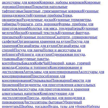
аксессуары для ковров
Коврики, наборы ковриков
Ковровые
дорожки
Циновки
Покрытия напольные
тафтинговые
Защитные, грязезащитные коврики
Кухонные
принадлежности
Кухонные приборы
Терки,
овощерезки
Разделочные доски
Кухонные термометры,
таймеры
Дуршлаги, сита, воронки
Формы, приборы для
приготовления
Молотки для мяса, тендерайзеры
Кухонные
мелочи
Миски
Кухонный текстиль
Кухонные фартуки,
прихватки
Кухонные полотенца
Скатерти, сервировочные
салфетки
Организация хранения на кухне
Посуда для
хранения
Органайзеры для кухни
Органайзеры для
специй
Посуда для ланча
Полки и аксессуары на
рейлинги
Рейлинги для кухни
Одноразовая посуда,
упаковка
Вакуумные пакеты,
контейнеры
Бакалея
Кофе
Чай
Цикорий, какао, горячий
шоколад
Сиропы и топпинги
Консервирование и
дистилляция
Автоклавы для консервирования
Аксессуары для
консервирования
Приспособления для
консервирования
Открывалки
Пивоварни
Емкости для
брожения
Ингредиенты для приготовления алкогольных
напитков
Аксессуары для приготовления и хранения
алкогольных напитков
Комплектующие для
дистилляторов
Прессы, дробилки для виноделия и
пивоварения
Дистилляторы бытовые
Уборочный
инвентарь
Швабры, насадки
Ведра, тазы для уборки
Наборы