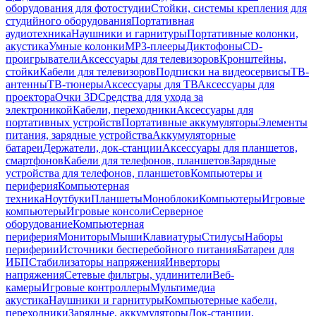
оборудования для фотостудии
Стойки, системы крепления для
студийного оборудования
Портативная
аудиотехника
Наушники и гарнитуры
Портативные колонки,
акустика
Умные колонки
MP3-плееры
Диктофоны
CD-
проигрыватели
Аксессуары для телевизоров
Кронштейны,
стойки
Кабели для телевизоров
Подписки на видеосервисы
ТВ-
антенны
ТВ-тюнеры
Аксессуары для ТВ
Аксессуары для
проектора
Очки 3D
Средства для ухода за
электроникой
Кабели, переходники
Аксессуары для
портативных устройств
Портативные аккумуляторы
Элементы
питания, зарядные устройства
Аккумуляторные
батареи
Держатели, док-станции
Аксессуары для планшетов,
смартфонов
Кабели для телефонов, планшетов
Зарядные
устройства для телефонов, планшетов
Компьютеры и
периферия
Компьютерная
техника
Ноутбуки
Планшеты
Моноблоки
Компьютеры
Игровые
компьютеры
Игровые консоли
Серверное
оборудование
Компьютерная
периферия
Мониторы
Мыши
Клавиатуры
Стилусы
Наборы
периферии
Источники бесперебойного питания
Батареи для
ИБП
Стабилизаторы напряжения
Инверторы
напряжения
Сетевые фильтры, удлинители
Веб-
камеры
Игровые контроллеры
Мультимедиа
акустика
Наушники и гарнитуры
Компьютерные кабели,
переходники
Зарядные, аккумуляторы
Док-станции,