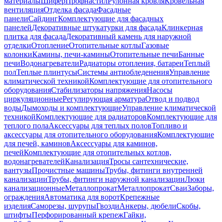
материалы
Шифер
Профнастил
Рулонная кровля
Кровельная
вентиляция
Отделка фасада
Фасадные
панели
Сайдинг
Комплектующие для фасадных
панелей
Декоративные штукатурки для фасада
Клинкерная
плитка для фасада
Декоративный камень для наружной
отделки
Отопление
Отопительные котлы
Газовые
колонки
Камины, печи-камины
Отопительные печи
Банные
печи
Водонагреватели
Радиаторы отопления, батареи
Теплый
пол
Теплые плинтусы
Системы антиобледенения
Управление
климатической техникой
Комплектующие для отопительного
оборудования
Стабилизаторы напряжения
Насосы
циркуляционные
Регулирующая арматура
Отвод и подвод
воды
Дымоходы и комплектующие
Управление климатической
техникой
Комплектующие для радиаторов
Комплектующие для
теплого пола
Аксессуары для теплых полов
Топливо и
аксессуары для отопительного оборудования
Комплектующие
для печей, каминов
Аксессуары для каминов,
печей
Комплектующие для отопительных котлов,
водонагревателей
Канализация
Тросы сантехнические,
вантузы
Прочистные машины
Трубы, фитинги внутренней
канализации
Трубы, фитинги наружной канализации
Люки
канализационные
Металлопрокат
Металлопрокат
Сваи
Заборы,
ограждения
Автоматика для ворот
Крепежные
изделия
Саморезы, шурупы
Гвозди
Анкеры, дюбели
Скобы,
штифты
Перфорированный крепеж
Гайки,