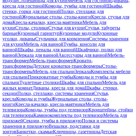
модули
Столешницы для кухни
Мебель для гостиной
Диваны,
кресла для гостиной
Комоды, тумбы для гостиной
Шкафы,
стенки, горки для гостиной
Полки, стеллажи для
гостиной
Журнальные столы, столы-книги
Кресла, стулья для
дома
Кресла-качалки, кресла-маятники
Мебель для
кухни
Столы, столики
Стулья для кухни
Стулья, табуреты
барные
Кухонный гарнитур
Кухонные модули
Кухонные
уголки, диваны
Стульчики для кормления
Системы хранения
для кухни
Мебель для ванной
Тумбы, консоли для
ванной
Шкафы, пеналы для ванной
Шкафчики, полки для
ванной
Зеркала для ванной
Аксессуары для ванной
Мебель-
трансформер
Мебель-трансформер
Кровати-
трансформеры
Детские кроватки-трансформеры
Столы-
трансформеры
Мебель для спальни
Зеркала
Комплекты мебели
для спальни
Прикроватные тумбы
Комоды и тумбы для
спальни
Туалетные столики
Шкафы для спальни
Мебель для
жилых комнат
Диваны, кресла для дома
Шкафы, стенки,
секции
Полки, стеллажи, системы хранения
Стулья,
кресла
Комоды и тумбы
Журнальные столы, столы-
книги
Кресла-качалки, кресла-маятники
Мебель для
телевизора
Комоды, тумбы под телевизор
Кронштейны, стойки
для телевизора
Каминокомплекты под телевизор
Мебель для
прихожей
Секции, тумбы в прихожую
Полки и системы
хранения в прихожую
Вешалки, подставки для
зонтов
Банкетки, скамьи
Ключницы, газетницы
Детская