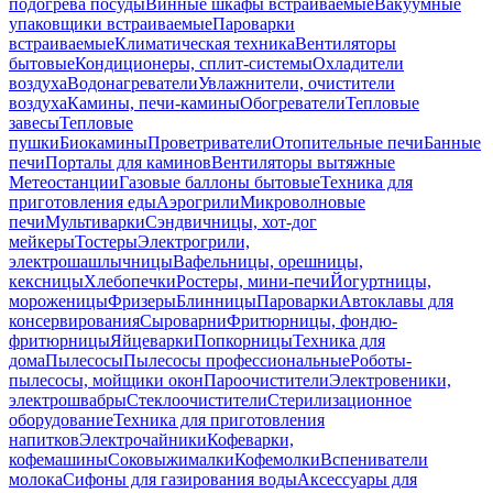
подогрева посуды
Винные шкафы встраиваемые
Вакуумные
упаковщики встраиваемые
Пароварки
встраиваемые
Климатическая техника
Вентиляторы
бытовые
Кондиционеры, сплит-системы
Охладители
воздуха
Водонагреватели
Увлажнители, очистители
воздуха
Камины, печи-камины
Обогреватели
Тепловые
завесы
Тепловые
пушки
Биокамины
Проветриватели
Отопительные печи
Банные
печи
Порталы для каминов
Вентиляторы вытяжные
Метеостанции
Газовые баллоны бытовые
Техника для
приготовления еды
Аэрогрили
Микроволновые
печи
Мультиварки
Сэндвичницы, хот-дог
мейкеры
Тостеры
Электрогрили,
электрошашлычницы
Вафельницы, орешницы,
кексницы
Хлебопечки
Ростеры, мини-печи
Йогуртницы,
мороженицы
Фризеры
Блинницы
Пароварки
Автоклавы для
консервирования
Сыроварни
Фритюрницы, фондю-
фритюрницы
Яйцеварки
Попкорницы
Техника для
дома
Пылесосы
Пылесосы профессиональные
Роботы-
пылесосы, мойщики окон
Пароочистители
Электровеники,
электрошвабры
Стеклоочистители
Стерилизационное
оборудование
Техника для приготовления
напитков
Электрочайники
Кофеварки,
кофемашины
Соковыжималки
Кофемолки
Вспениватели
молока
Сифоны для газирования воды
Аксессуары для