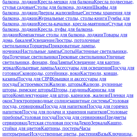
балкона, лоджии
Кресла-мешки для балкона
Кресла подвесные,
стулья садовые
Столы для балкона, лоджии
Шкафы для
балкона, лоджии
Дверцы жалюзийные
Системы хранения для
балкона, лоджии
Журнальные столы, столы-книги
Тумбы для
балкона, лоджии
Кресла-качалки, кресла-маятники
Стулья для
балкона, лоджии
Кресла, пуфы для балкона,
лоджии
Компактные столы для балкона, лоджии
Товары для
дома, бакалея
Освещение
Люстры, потолочные
светильники
Торшеры
Прикроватные лампы,
ночники
Настольные лампы
Споты
Настенные светильники,
бра
Точечные светильники
Трековые светильники
Уличные
светильники, фонари, бра
Лампы
Освещение для картин,
зеркал
Кольцевые лампы
Аксессуары для освещения
Посуда для
готовки
Сковороды, сотейники, воки
Кастрюли, ковши,
казаны
Посуда для СВЧ
Крышки и аксессуары для
посуды
Гастроемкости
Жалюзи, шторы
Жалюзи, рулонные
шторы, римские шторы
Шторы, гардины
Карнизы для
штор
Комплектующие для штор, карнизов, жалюзи
Пленки для
окон
Электроприводные солнцезащитные системы
Столовая
посуда, сервировка
Посуда для напитков
Посуда для горячих
напитков
Посуда для подачи и хранения напитков
Столовые
приборы
Столовая посуда
Посуда для сервировки
Предметы
сервировки
Детская столовая посуда
Декор
Зеркала
Кашпо,
стойки для цветов
Картины, постеры
Часы
интерьерные
Искусственные цветы, растения
Вазы
Ключницы,