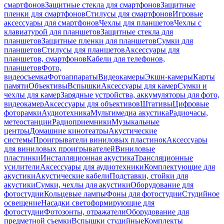
смартфонов
Защитные стекла для смартфонов
Защитные
пленки для смартфонов
Стилусы для смартфонов
Игровые
аксессуары для смартфонов
Чехлы для планшетов
Чехлы с
клавиатурой для планшетов
Защитные стекла для
планшетов
Защитные пленки для планшетов
Сумки для
планшетов
Стилусы для планшетов
Аксессуары для
планшетов, смартфонов
Кабели для телефонов,
планшетов
Фото,
видеосъемка
Фотоаппараты
Видеокамеры
Экшн-камеры
Карты
памяти
Объективы
Вспышки
Аксессуары для камер
Сумки и
чехлы для камер
Зарядные устройства, аккумуляторы для фото,
видеокамер
Аксессуары для объективов
Штативы
Цифровые
фоторамки
Аудиотехника
Мультимедиа акустика
Радиочасы,
метеостанции
Радиоприемники
Музыкальные
центры
Домашние кинотеатры
Акустические
системы
Проигрыватели виниловых пластинок
Аксессуары
для виниловых проигрывателей
Виниловые
пластинки
Инсталляционная акустика
Трансляционные
усилители
Аксессуары для аудиотехники
Комплектующие для
акустики
Акустические кабели
Подставки, стойки для
акустики
Сумки, чехлы для акустики
Оборудование для
фотостудии
Кольцевые лампы
Фоны для фотостудии
Студийное
освещение
Насадки светоформирующие для
фотостудии
Фотозонты, отражатели
Оборудование для
предметной съемки
Вспышки студийные
Комплекты