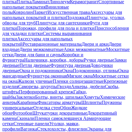
плитка
Плитка
Ламинат
Линолеум
Керамогранит
Спортивные
напольные покрытия
Виниловые
полы
Ковролин
Паркет
Искусственная трава
Аксессуары для
напольных покрытий и плитки
Подложка
Плинтусы, уголки,
обводы для труб
Плинтусы для сантехники
Фуги для
плитки
Порожки, профили для пола и плитки
Приспособления
для укладки плитки
Системы выравнивания
плитки
Аксессуары для напольных
покрытий
Реставрационные материалы
Двери и арки
Двери
входные
Двери межкомнатные
Арки межкомнатные
Москитные
сетки
Двери для бани и сауны
Коробки и
фурнитура
Наличники, коробки, доборы
Ручки дверные
Замки
дверные
Петли дверные
Фурнитура дверная
Доводчики
дверные
Окна и подоконники
Окна
Подоконники, отливы
Окна
мансардные
Фурнитура оконная
Мягкие окна
Москитные сетки
на окна
Жалюзи уличные
Пленки солнцезащитные
Крепежные
изделия
Саморезы, шурупы
Гвозди
Анкеры, дюбели
Скобы,
штифты
Перфорированный крепеж
Гайки,
шайбы
Заклепки
Болты, винты, шпильки
Хомуты
Химические
анкеры
Карабины
Фиксаторы арматуры
Шплинты
Пружины
универсальные
Отделка стен
Обои
Жидкие
обои
Фотообои
Штукатурки декоративные
Декоративный
камень
Скинали
Пленки самоклеящиеся
Армирующие
сетки
Стеновые панели
Уголки, маяки,
профили
Вагонка
Стеклохолсты, флизелин
Экраны для