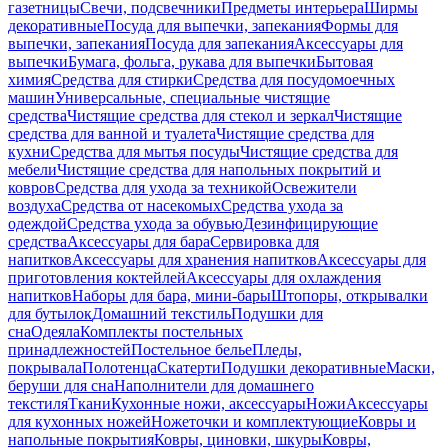
газетницы
Свечи, подсвечники
Предметы интерьера
Ширмы
декоративные
Посуда для выпечки, запекания
Формы для
выпечки, запекания
Посуда для запекания
Аксессуары для
выпечки
Бумага, фольга, рукава для выпечки
Бытовая
химия
Средства для стирки
Средства для посудомоечных
машин
Универсальные, специальные чистящие
средства
Чистящие средства для стекол и зеркал
Чистящие
средства для ванной и туалета
Чистящие средства для
кухни
Средства для мытья посуды
Чистящие средства для
мебели
Чистящие средства для напольных покрытий и
ковров
Средства для ухода за техникой
Освежители
воздуха
Средства от насекомых
Средства ухода за
одеждой
Средства ухода за обувью
Дезинфицирующие
средства
Аксессуары для бара
Сервировка для
напитков
Аксессуары для хранения напитков
Аксессуары для
приготовления коктейлей
Аксессуары для охлаждения
напитков
Наборы для бара, мини-бары
Штопоры, открывалки
для бутылок
Домашний текстиль
Подушки для
сна
Одеяла
Комплекты постельных
принадлежностей
Постельное белье
Пледы,
покрывала
Полотенца
Скатерти
Подушки декоративные
Маски,
беруши для сна
Наполнители для домашнего
текстиля
Ткани
Кухонные ножи, аксессуары
Ножи
Аксессуары
для кухонных ножей
Ножеточки и комплектующие
Ковры и
напольные покрытия
Ковры, циновки, шкуры
Ковры,