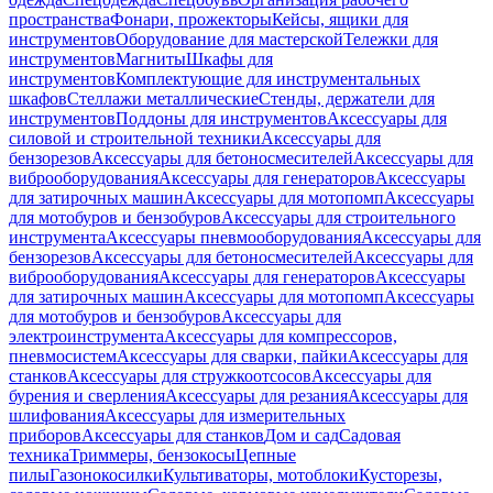
пространства
Фонари, прожекторы
Кейсы, ящики для
инструментов
Оборудование для мастерской
Тележки для
инструментов
Магниты
Шкафы для
инструментов
Комплектующие для инструментальных
шкафов
Стеллажи металлические
Стенды, держатели для
инструментов
Поддоны для инструментов
Аксессуары для
силовой и строительной техники
Аксессуары для
бензорезов
Аксессуары для бетоносмесителей
Аксессуары для
виброоборудования
Аксессуары для генераторов
Аксессуары
для затирочных машин
Аксессуары для мотопомп
Аксессуары
для мотобуров и бензобуров
Аксессуары для строительного
инструмента
Аксессуары пневмооборудования
Аксессуары для
бензорезов
Аксессуары для бетоносмесителей
Аксессуары для
виброоборудования
Аксессуары для генераторов
Аксессуары
для затирочных машин
Аксессуары для мотопомп
Аксессуары
для мотобуров и бензобуров
Аксессуары для
электроинструмента
Аксессуары для компрессоров,
пневмосистем
Аксессуары для сварки, пайки
Аксессуары для
станков
Аксессуары для стружкоотсосов
Аксессуары для
бурения и сверления
Аксессуары для резания
Аксессуары для
шлифования
Аксессуары для измерительных
приборов
Аксессуары для станков
Дом и сад
Садовая
техника
Триммеры, бензокосы
Цепные
пилы
Газонокосилки
Культиваторы, мотоблоки
Кусторезы,