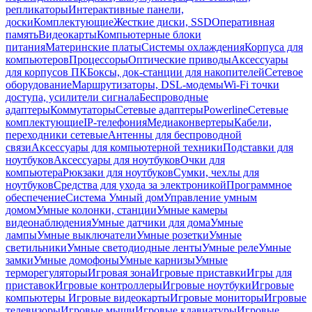
репликаторы
Интерактивные панели,
доски
Комплектующие
Жесткие диски, SSD
Оперативная
память
Видеокарты
Компьютерные блоки
питания
Материнские платы
Системы охлаждения
Корпуса для
компьютеров
Процессоры
Оптические приводы
Аксессуары
для корпусов ПК
Боксы, док-станции для накопителей
Сетевое
оборудование
Маршрутизаторы, DSL-модемы
Wi-Fi точки
доступа, усилители сигнала
Беспроводные
адаптеры
Коммутаторы
Сетевые адаптеры
Powerline
Сетевые
комплектующие
IP-телефония
Медиаконвертеры
Кабели,
переходники сетевые
Антенны для беспроводной
связи
Аксессуары для компьютерной техники
Подставки для
ноутбуков
Аксессуары для ноутбуков
Очки для
компьютера
Рюкзаки для ноутбуков
Сумки, чехлы для
ноутбуков
Средства для ухода за электроникой
Программное
обеспечение
Система Умный дом
Управление умным
домом
Умные колонки, станции
Умные камеры
видеонаблюдения
Умные датчики для дома
Умные
лампы
Умные выключатели
Умные розетки
Умные
светильники
Умные светодиодные ленты
Умные реле
Умные
замки
Умные домофоны
Умные карнизы
Умные
терморегуляторы
Игровая зона
Игровые приставки
Игры для
приставок
Игровые контроллеры
Игровые ноутбуки
Игровые
компьютеры
Игровые видеокарты
Игровые мониторы
Игровые
телевизоры
Игровые мыши
Игровые клавиатуры
Игровые