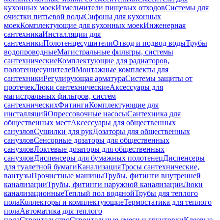
кухонных моек
Измельчители пищевых отходов
Системы для
очистки питьевой воды
Сифоны для кухонных
моек
Комплектующие для кухонных моек
Инженерная
сантехника
Инсталляции для
сантехники
Полотенцесушители
Отвод и подвод воды
Трубы
водопроводные
Магистральные фильтры, системы
сантехнические
Комплектующие для радиаторов,
полотенцесушителей
Монтажные комплекты для
сантехники
Регулирующая арматура
Системы защиты от
протечек
Люки сантехнические
Аксессуары для
магистральных фильтров, систем
сантехнических
Фитинги
Комплектующие для
инсталляций
Опрессовочные насосы
Сантехника для
общественных мест
Аксессуары для общественных
санузлов
Сушилки для рук
Дозаторы для общественных
санузлов
Сенсорные дозаторы для общественных
санузлов
Локтевые дозаторы для общественных
санузлов
Диспенсеры для бумажных полотенец
Диспенсеры
для туалетной бумаги
Канализация
Тросы сантехнические,
вантузы
Прочистные машины
Трубы, фитинги внутренней
канализации
Трубы, фитинги наружной канализации
Люки
канализационные
Теплый пол водяной
Трубы для теплого
пола
Коллекторы и комплектующие
Термостатика для теплого
пола
Автоматика для теплого
пола
Строительство
Строительные смеси и грунтовки
Клеевые