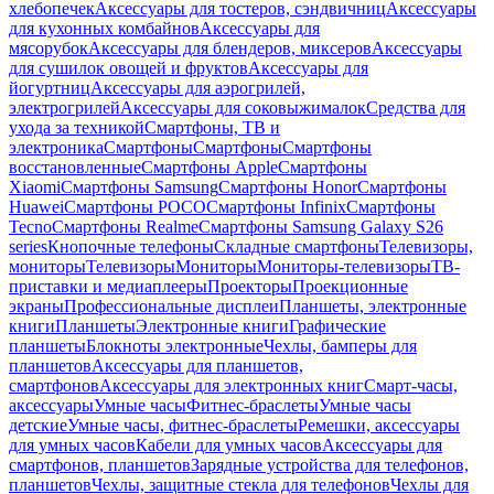
хлебопечек
Аксессуары для тостеров, сэндвичниц
Аксессуары
для кухонных комбайнов
Аксессуары для
мясорубок
Аксессуары для блендеров, миксеров
Аксессуары
для сушилок овощей и фруктов
Аксессуары для
йогуртниц
Аксессуары для аэрогрилей,
электрогрилей
Аксессуары для соковыжималок
Средства для
ухода за техникой
Смартфоны, ТВ и
электроника
Смартфоны
Смартфоны
Смартфоны
восстановленные
Смартфоны Apple
Смартфоны
Xiaomi
Смартфоны Samsung
Смартфоны Honor
Смартфоны
Huawei
Смартфоны POCO
Смартфоны Infinix
Смартфоны
Tecno
Смартфоны Realme
Смартфоны Samsung Galaxy S26
series
Кнопочные телефоны
Складные смартфоны
Телевизоры,
мониторы
Телевизоры
Мониторы
Мониторы-телевизоры
ТВ-
приставки и медиаплееры
Проекторы
Проекционные
экраны
Профессиональные дисплеи
Планшеты, электронные
книги
Планшеты
Электронные книги
Графические
планшеты
Блокноты электронные
Чехлы, бамперы для
планшетов
Аксессуары для планшетов,
смартфонов
Аксессуары для электронных книг
Смарт-часы,
аксессуары
Умные часы
Фитнес-браслеты
Умные часы
детские
Умные часы, фитнес-браслеты
Ремешки, аксессуары
для умных часов
Кабели для умных часов
Аксессуары для
смартфонов, планшетов
Зарядные устройства для телефонов,
планшетов
Чехлы, защитные стекла для телефонов
Чехлы для