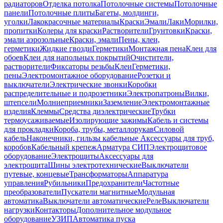
радиаторов
Отделка потолка
Потолочные системы
Потолочные
панели
Потолочные плиты
Багеты, молдинги,
уголки
Лакокрасочные материалы
Краски
Эмали
Лаки
Морилки,
пропитки
Колеры для краски
Растворители
Грунтовки
Краски,
эмали аэрозольные
Краски, эмали
Пены, клеи,
герметики
Жидкие гвозди
Герметики
Монтажная пена
Клеи для
обоев
Клеи для напольных покрытий
Очистители,
растворители
Фиксаторы резьбы
Клеи
Герметики,
пены
Электромонтажное оборудование
Розетки и
выключатели
Электрические звонки
Коробки
распределительные и подрозетники
Электропатроны
Вилки,
штепсели
Молниеприемники
Заземление
Электромонтажные
изделия
Клеммы
Средства диэлектрические
Трубки
термоусаживаемые
Изолирующие зажимы
Кабель и системы
для прокладки
Короба, трубы, металлорукав
Силовой
кабель
Наконечники, гильзы кабельные
Аксессуары для труб,
коробов
Кабельный крепеж
Арматура СИП
Электрощитовое
оборудование
Электрощиты
Аксессуары для
электрощита
Шины электротехнические
Выключатели
путевые, концевые
Трансформаторы
Аппаратура
управления
Рубильники
Предохранители
Частотные
преобразователи
Пускатели магнитные
Модульная
автоматика
Выключатели автоматические
Реле
Выключатели
нагрузки
Контакторы
Дополнительное модульное
оборудование
УЗИП
Автоматика пуска