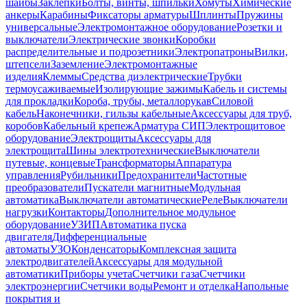
шайбы
Заклепки
Болты, винты, шпильки
Хомуты
Химические
анкеры
Карабины
Фиксаторы арматуры
Шплинты
Пружины
универсальные
Электромонтажное оборудование
Розетки и
выключатели
Электрические звонки
Коробки
распределительные и подрозетники
Электропатроны
Вилки,
штепсели
Заземление
Электромонтажные
изделия
Клеммы
Средства диэлектрические
Трубки
термоусаживаемые
Изолирующие зажимы
Кабель и системы
для прокладки
Короба, трубы, металлорукав
Силовой
кабель
Наконечники, гильзы кабельные
Аксессуары для труб,
коробов
Кабельный крепеж
Арматура СИП
Электрощитовое
оборудование
Электрощиты
Аксессуары для
электрощита
Шины электротехнические
Выключатели
путевые, концевые
Трансформаторы
Аппаратура
управления
Рубильники
Предохранители
Частотные
преобразователи
Пускатели магнитные
Модульная
автоматика
Выключатели автоматические
Реле
Выключатели
нагрузки
Контакторы
Дополнительное модульное
оборудование
УЗИП
Автоматика пуска
двигателя
Дифференциальные
автоматы
УЗО
Конденсаторы
Комплексная защита
электродвигателей
Аксессуары для модульной
автоматики
Приборы учета
Счетчики газа
Счетчики
электроэнергии
Счетчики воды
Ремонт и отделка
Напольные
покрытия и