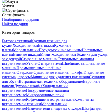
Услуги
Сертификаты
Подборщик подарков
Найти подарки
Категории товаров
Бытовая техника
Крупная техника для
кухни
Холодильники
Вытяжки
Кухонные
плиты
Морозильники
Посудомоечные машины
Настольные
плиты
Винные шкафы
Мини-холодильники
Техника для ухода
за одеждой
Стиральные машины
Стиральные машины
встраиваемые
Утюги
Отпариватели
Швейные, вышивальные
машины
Промышленные швейные
машины
Оверлоки
Сушильные машины, шкафы
Гладильные
системы, прессы
Машинки для удаления катышков
Сушилки
для обуви
Встраиваемая техника, оборудование
Варочные
панели
Духовые шкафы
Холодильники
встраиваемые
Посудомоечные машины
встраиваемые
Микроволновые печи
встраиваемые
Кофемашины встраиваемые
Комплекты
встраиваемой техники
Морозильники
встраиваемые
Измельчители пищевых отходов
Шкафы для