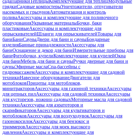
сада
Парники
Теплицы
Комплектующие для теплиц
Модульные
грядки
Садовые компостеры
Уничтожители, отпугиватели
насекомых и грызунов
Автоматизация и контроль
полива
Аксессуары и комплектующие для поливочного
оборудования
Укрывные материалы
Бочки, баки
пластиковые
Аксессуары и комплектующие для
опрыскивателей
Шланги для опрыскивателей
Товары для
бани
Бани
Сауны
Двери для бани и сауны
Бондарные
изделия
Банные принадлежности
Аксессуары для
бани
Оснащение и декор для бани
Измерительные приборы для
бани
Фитобочки, купели
Комплектующие для купелей
Окна
для бани
Мебель для бани и сауны
Ручки дверные для бани и
сауны
Эфирные масла
Спа-бассейны с
гидромассажем
Аксессуары и комплектующие для садовой
техники
Навесное оборудование
Двигатели для
мотоблоков
Прицепы для мотоблоков,
минитракторов
Аксессуары для газонной техники
Аксессуары
для цепных пил
Аксессуары для садовой техники
Аксессуары
для кусторезов, ножниц садовых
Моторные масла для садовой
техники
Аксессуары для аэратоторов и
скарификаторов
Аксессуары для культиваторов и
мотоблоков
Аксессуары для воздуходувок
Аксессуары для
газонокосилок
Аксессуары для бензокос и
триммеров
Аксессуары для моек высокого
давления
Аксессуары и комплектующие для