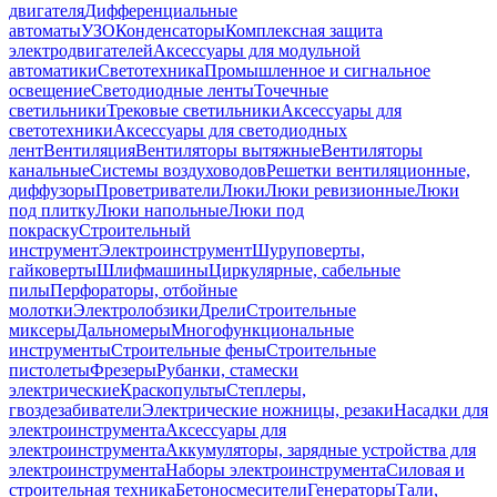
двигателя
Дифференциальные
автоматы
УЗО
Конденсаторы
Комплексная защита
электродвигателей
Аксессуары для модульной
автоматики
Светотехника
Промышленное и сигнальное
освещение
Светодиодные ленты
Точечные
светильники
Трековые светильники
Аксессуары для
светотехники
Аксессуары для светодиодных
лент
Вентиляция
Вентиляторы вытяжные
Вентиляторы
канальные
Системы воздуховодов
Решетки вентиляционные,
диффузоры
Проветриватели
Люки
Люки ревизионные
Люки
под плитку
Люки напольные
Люки под
покраску
Строительный
инструмент
Электроинструмент
Шуруповерты,
гайковерты
Шлифмашины
Циркулярные, сабельные
пилы
Перфораторы, отбойные
молотки
Электролобзики
Дрели
Строительные
миксеры
Дальномеры
Многофункциональные
инструменты
Строительные фены
Строительные
пистолеты
Фрезеры
Рубанки, стамески
электрические
Краскопульты
Степлеры,
гвоздезабиватели
Электрические ножницы, резаки
Насадки для
электроинструмента
Аксессуары для
электроинструмента
Аккумуляторы, зарядные устройства для
электроинструмента
Наборы электроинструмента
Силовая и
строительная техника
Бетоносмесители
Генераторы
Тали,