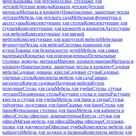
мебель
Шкафы для детской
Полки, стеллажи для
детской
Детские комоды
Кровати детские
Детские
матрасы
Матрасы в кроватку
Наматрасники, защитные чехлы
детские
Мебель для детского сада
Мебельная фурнитура и
аксессуары
Комплектующие для столов
Комплектующие для
стульев
Комплектующие для кроватей и кроваток
Аксессуары
для мебели
Комплектующие для мягкой
мебели
Комплектующие для корпусной мебели
Мебельная
фурнитура
Чехлы для мебели
Системы хранения для
кухни
Товары для безопасности детей
Мебель для самых
маленьких
Кроватки для новорожденных
Пеленальные
столики, комоды, матрасы
Манежи, кровати-манежи
Матрасы в
кроватку
Наматрасники, защитные чехлы в кроватку
Садовая
мебель
Садовые диваны, кресла
Садовые стулья
Садовые,
уличные столы
Комплекты мебели для сада
Гамаки,
шезлонги
Качели садовые
Надувная мебель
Кухни
походные
Столы для сада
Мебель для учебы
Столы, стулья
детские
Письменные столы
Растущие столы и парты
Растущие
кресла и стулья для учебы
Мебель для бани и сауны
Стулья,
табуретки, подставки для бани
Скамьи для бани
Столы для
бани
Журнальные столики для бани
Мебель для кабинета и
офиса
Столы офисные, компьютерные
Кресла, стулья для
офиса
Мягкая мебель для офиса
Шкафы офисные
Стеллажи,
полки для документов
Офисные тумбы
Комплекты мебели для
кабинета
Мебель для лоджии и балкона
Комплекты мебели для