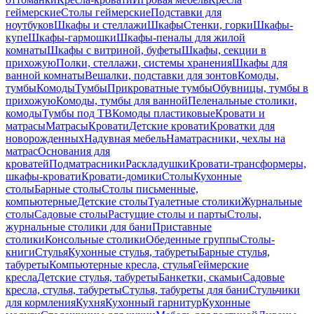
геймерские
Столы геймерские
Подставки для
ноутбуков
Шкафы и стеллажи
Шкафы
Стенки, горки
Шкафы-
купе
Шкафы-гармошки
Шкафы-пеналы для жилой
комнаты
Шкафы с витриной, буфеты
Шкафы, секции в
прихожую
Полки, стеллажи, системы хранения
Шкафы для
ванной комнаты
Вешалки, подставки для зонтов
Комоды,
тумбы
Комоды
Тумбы
Прикроватные тумбы
Обувницы, тумбы в
прихожую
Комоды, тумбы для ванной
Пеленальные столики,
комоды
Тумбы под ТВ
Комоды пластиковые
Кровати и
матрасы
Матрасы
Кровати
Детские кровати
Кроватки для
новорожденных
Надувная мебель
Наматрасники, чехлы на
матрас
Основания для
кроватей
Подматрасники
Раскладушки
Кровати-трансформеры,
шкафы-кровати
Кровати-домики
Столы
Кухонные
столы
Барные столы
Столы письменные,
компьютерные
Детские столы
Туалетные столики
Журнальные
столы
Садовые столы
Растущие столы и парты
Столы,
журнальные столики для бани
Приставные
столики
Консольные столики
Обеденные группы
Столы-
книги
Стулья
Кухонные стулья, табуреты
Барные стулья,
табуреты
Компьютерные кресла, стулья
Геймерские
кресла
Детские стулья, табуреты
Банкетки, скамьи
Садовые
кресла, стулья, табуреты
Стулья, табуреты для бани
Стульчики
для кормления
Кухня
Кухонный гарнитур
Кухонные