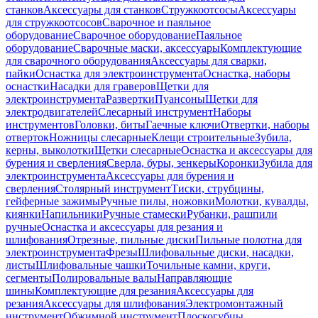
станков
Аксессуары для станков
Стружкоотсосы
Аксессуары
для стружкоотсосов
Сварочное и паяльное
оборудование
Сварочное оборудование
Паяльное
оборудование
Сварочные маски, аксессуары
Комплектующие
для сварочного оборудования
Аксессуары для сварки,
пайки
Оснастка для электроинструмента
Оснастка, наборы
оснастки
Насадки для граверов
Щетки для
электроинструмента
Развертки
Пуансоны
Щетки для
электродвигателей
Слесарный инструмент
Наборы
инструментов
Головки, биты
Гаечные ключи
Отвертки, наборы
отверток
Ножницы слесарные
Клещи строительные
Зубила,
керны, выколотки
Щетки слесарные
Оснастка и аксессуары для
бурения и сверления
Сверла, буры, зенкеры
Коронки
Зубила для
электроинструмента
Аксессуары для бурения и
сверления
Столярный инструмент
Тиски, струбцины,
гейферные зажимы
Ручные пилы, ножовки
Молотки, кувалды,
киянки
Напильники
Ручные стамески
Рубанки, рашпили
ручные
Оснастка и аксессуары для резания и
шлифования
Отрезные, пильные диски
Пильные полотна для
электроинструмента
Фрезы
Шлифовальные диски, насадки,
листы
Шлифовальные чашки
Точильные камни, круги,
сегменты
Полировальные валы
Направляющие
шины
Комплектующие для резания
Аксессуары для
резания
Аксессуары для шлифования
Электромонтажный
инструмент
Обжимной инструмент
Плоскогубцы,