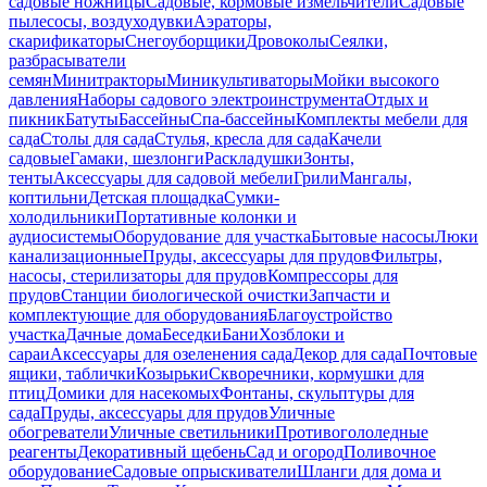
садовые ножницы
Садовые, кормовые измельчители
Садовые
пылесосы, воздуходувки
Аэраторы,
скарификаторы
Снегоуборщики
Дровоколы
Сеялки,
разбрасыватели
семян
Минитракторы
Миникультиваторы
Мойки высокого
давления
Наборы садового электроинструмента
Отдых и
пикник
Батуты
Бассейны
Спа-бассейны
Комплекты мебели для
сада
Столы для сада
Стулья, кресла для сада
Качели
садовые
Гамаки, шезлонги
Раскладушки
Зонты,
тенты
Аксессуары для садовой мебели
Грили
Мангалы,
коптильни
Детская площадка
Сумки-
холодильники
Портативные колонки и
аудиосистемы
Оборудование для участка
Бытовые насосы
Люки
канализационные
Пруды, аксессуары для прудов
Фильтры,
насосы, стерилизаторы для прудов
Компрессоры для
прудов
Станции биологической очистки
Запчасти и
комплектующие для оборудования
Благоустройство
участка
Дачные дома
Беседки
Бани
Хозблоки и
сараи
Аксессуары для озеленения сада
Декор для сада
Почтовые
ящики, таблички
Козырьки
Скворечники, кормушки для
птиц
Домики для насекомых
Фонтаны, скульптуры для
сада
Пруды, аксессуары для прудов
Уличные
обогреватели
Уличные светильники
Противогололедные
реагенты
Декоративный щебень
Сад и огород
Поливочное
оборудование
Садовые опрыскиватели
Шланги для дома и