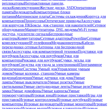
репликаторы
Интерактивные панели,
доски
Комплектующие
Жесткие диски, SSD
Оперативная
память
Видеокарты
Компьютерные блоки
питания
Материнские платы
Системы охлаждения
Корпуса для
компьютеров
Процессоры
Оптические приводы
Аксессуары
для корпусов ПК
Боксы, док-станции для накопителей
Сетевое
оборудование
Маршрутизаторы, DSL-модемы
Wi-Fi точки
доступа, усилители сигнала
Беспроводные
адаптеры
Коммутаторы
Сетевые адаптеры
Powerline
Сетевые
комплектующие
IP-телефония
Медиаконвертеры
Кабели,
переходники сетевые
Антенны для беспроводной
связи
Аксессуары для компьютерной техники
Подставки для
ноутбуков
Аксессуары для ноутбуков
Очки для
компьютера
Рюкзаки для ноутбуков
Сумки, чехлы для
ноутбуков
Средства для ухода за электроникой
Программное
обеспечение
Система Умный дом
Управление умным
домом
Умные колонки, станции
Умные камеры
видеонаблюдения
Умные датчики для дома
Умные
лампы
Умные выключатели
Умные розетки
Умные
светильники
Умные светодиодные ленты
Умные реле
Умные
замки
Умные домофоны
Умные карнизы
Умные
терморегуляторы
Игровая зона
Игровые приставки
Игры для
приставок
Игровые контроллеры
Игровые ноутбуки
Игровые
компьютеры
Игровые видеокарты
Игровые мониторы
Игровые
телевизоры
Игровые мыши
Игровые клавиатуры
Игровые