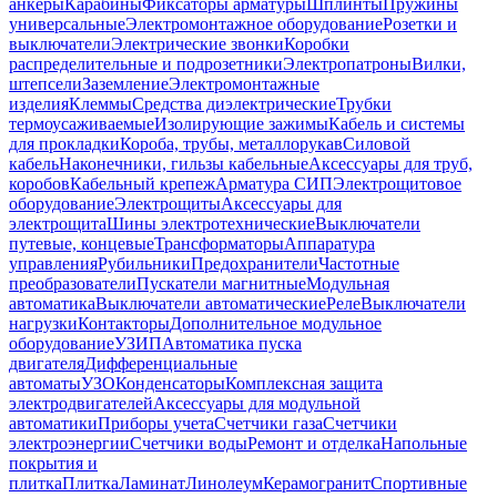
анкеры
Карабины
Фиксаторы арматуры
Шплинты
Пружины
универсальные
Электромонтажное оборудование
Розетки и
выключатели
Электрические звонки
Коробки
распределительные и подрозетники
Электропатроны
Вилки,
штепсели
Заземление
Электромонтажные
изделия
Клеммы
Средства диэлектрические
Трубки
термоусаживаемые
Изолирующие зажимы
Кабель и системы
для прокладки
Короба, трубы, металлорукав
Силовой
кабель
Наконечники, гильзы кабельные
Аксессуары для труб,
коробов
Кабельный крепеж
Арматура СИП
Электрощитовое
оборудование
Электрощиты
Аксессуары для
электрощита
Шины электротехнические
Выключатели
путевые, концевые
Трансформаторы
Аппаратура
управления
Рубильники
Предохранители
Частотные
преобразователи
Пускатели магнитные
Модульная
автоматика
Выключатели автоматические
Реле
Выключатели
нагрузки
Контакторы
Дополнительное модульное
оборудование
УЗИП
Автоматика пуска
двигателя
Дифференциальные
автоматы
УЗО
Конденсаторы
Комплексная защита
электродвигателей
Аксессуары для модульной
автоматики
Приборы учета
Счетчики газа
Счетчики
электроэнергии
Счетчики воды
Ремонт и отделка
Напольные
покрытия и
плитка
Плитка
Ламинат
Линолеум
Керамогранит
Спортивные