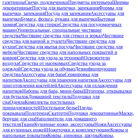
газетницы
Свечи, подсвечники
Предметы интерьера
Ширмы
декоративные
Посуда для выпечки, запекания
Формы для
выпечки, запекания
Посуда для запекания
Аксессуары для
выпечки
Бумага, фольга, рукава для выпечки
Бытовая
химия
Средства для стирки
Средства для посудомоечных
машин
Универсальные, специальные чистящие
средства
Чистящие средства для стекол и зеркал
Чистящие
средства для ванной и туалета
Чистящие средства для
кухни
Средства для мытья посуды
Чистящие средства для
мебели
Чистящие средства для напольных покрытий и
ковров
Средства для ухода за техникой
Освежители
воздуха
Средства от насекомых
Средства ухода за
одеждой
Средства ухода за обувью
Дезинфицирующие
средства
Аксессуары для бара
Сервировка для
напитков
Аксессуары для хранения напитков
Аксессуары для
приготовления коктейлей
Аксессуары для охлаждения
напитков
Наборы для бара, мини-бары
Штопоры, открывалки
для бутылок
Домашний текстиль
Подушки для
сна
Одеяла
Комплекты постельных
принадлежностей
Постельное белье
Пледы,
покрывала
Полотенца
Скатерти
Подушки декоративные
Маски,
беруши для сна
Наполнители для домашнего
текстиля
Ткани
Кухонные ножи, аксессуары
Ножи
Аксессуары
для кухонных ножей
Ножеточки и комплектующие
Ковры и
напольные покрытия
Ковры, циновки, шкуры
Ковры,