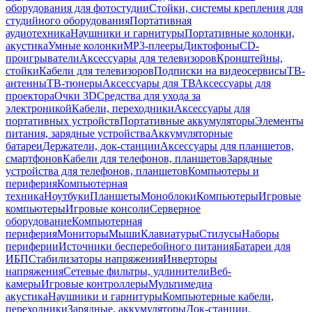
оборудования для фотостудии
Стойки, системы крепления для
студийного оборудования
Портативная
аудиотехника
Наушники и гарнитуры
Портативные колонки,
акустика
Умные колонки
MP3-плееры
Диктофоны
CD-
проигрыватели
Аксессуары для телевизоров
Кронштейны,
стойки
Кабели для телевизоров
Подписки на видеосервисы
ТВ-
антенны
ТВ-тюнеры
Аксессуары для ТВ
Аксессуары для
проектора
Очки 3D
Средства для ухода за
электроникой
Кабели, переходники
Аксессуары для
портативных устройств
Портативные аккумуляторы
Элементы
питания, зарядные устройства
Аккумуляторные
батареи
Держатели, док-станции
Аксессуары для планшетов,
смартфонов
Кабели для телефонов, планшетов
Зарядные
устройства для телефонов, планшетов
Компьютеры и
периферия
Компьютерная
техника
Ноутбуки
Планшеты
Моноблоки
Компьютеры
Игровые
компьютеры
Игровые консоли
Серверное
оборудование
Компьютерная
периферия
Мониторы
Мыши
Клавиатуры
Стилусы
Наборы
периферии
Источники бесперебойного питания
Батареи для
ИБП
Стабилизаторы напряжения
Инверторы
напряжения
Сетевые фильтры, удлинители
Веб-
камеры
Игровые контроллеры
Мультимедиа
акустика
Наушники и гарнитуры
Компьютерные кабели,
переходники
Зарядные, аккумуляторы
Док-станции,