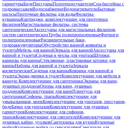
гарнитуры
Биде
Писсуары
Полотенцесушители
Спа-бассейны с
гидромассажем
Водоснабжение
Водонагреватели
Бытовые
насосы
Проточные фильтры для воды
Фильтры-
кувшины
Картриджи, комплектующие для проточных
фильтров
Магистральные фильтры, системы
сантехнические
Аксессуары для магистральных фильтров,
систем сантехнических
Трубы полипропиленовые
Фитинги
полипропиленовые
Расширительные баки,
гидроаккумуляторы
Обустройство ванной комнаты и
туалета
Мебель для ванной
Зеркала для ванной
Аксессуары для
ванной и туалета
Сиденья и чехлы для унитаза
Шторки,
карнизы для ванны
Стеклянные, пластиковые шторки для
ванны
Наборы для ванной и туалета
Зеркала
косметические
Сиденья для ванны
Коврики для ванной и
туалета
Экран-дверки в туалет
Комплектующие для мебели в
ванную
Комплектующие для сантехники
Экраны для ванн,
душевых поддонов
Опоры для ванн, душевых
поддонов
Комплектующие для ванн
Плинтусы для
сантехники
Сифоны, трапы
Комплектующие для
умывальников, моек
Комплектующие для унитазов, писсуаров,
биде
Бачки для унитазов
Комплектующие для душевых
гарнитуров
Комплектующие для сифонов,
трапов
Комплектующие для смесителей
Комплектующие для
душевых кабин, уголков
Сантехника для кухни
Кухонные
мойки
Кухонные мойки со смесителями
Смесители для