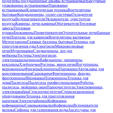
подогрева посуды
Винные шкафы встраиваемые
Вакуумные
упаковщики встраиваемые
Пароварки
встраиваемые
Климатическая техника
Вентиляторы
бытовые
Кондиционеры, сплит-системы
Охладители
воздуха
Водонагреватели
Увлажнители, очистители
воздуха
Камины, печи-камины
Обогреватели
Тепловые
завесы
Тепловые
пушки
Биокамины
Проветриватели
Отопительные печи
Банные
печи
Порталы для каминов
Вентиляторы вытяжные
Метеостанции
Газовые баллоны бытовые
Техника для
приготовления еды
Аэрогрили
Микроволновые
печи
Мультиварки
Сэндвичницы, хот-дог
мейкеры
Тостеры
Электрогрили,
электрошашлычницы
Вафельницы, орешницы,
кексницы
Хлебопечки
Ростеры, мини-печи
Йогуртницы,
мороженицы
Фризеры
Блинницы
Пароварки
Автоклавы для
консервирования
Сыроварни
Фритюрницы, фондю-
фритюрницы
Яйцеварки
Попкорницы
Техника для
дома
Пылесосы
Пылесосы профессиональные
Роботы-
пылесосы, мойщики окон
Пароочистители
Электровеники,
электрошвабры
Стеклоочистители
Стерилизационное
оборудование
Техника для приготовления
напитков
Электрочайники
Кофеварки,
кофемашины
Соковыжималки
Кофемолки
Вспениватели
молока
Сифоны для газирования воды
Аксессуары для