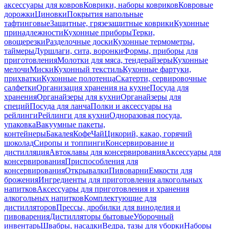
аксессуары для ковров
Коврики, наборы ковриков
Ковровые
дорожки
Циновки
Покрытия напольные
тафтинговые
Защитные, грязезащитные коврики
Кухонные
принадлежности
Кухонные приборы
Терки,
овощерезки
Разделочные доски
Кухонные термометры,
таймеры
Дуршлаги, сита, воронки
Формы, приборы для
приготовления
Молотки для мяса, тендерайзеры
Кухонные
мелочи
Миски
Кухонный текстиль
Кухонные фартуки,
прихватки
Кухонные полотенца
Скатерти, сервировочные
салфетки
Организация хранения на кухне
Посуда для
хранения
Органайзеры для кухни
Органайзеры для
специй
Посуда для ланча
Полки и аксессуары на
рейлинги
Рейлинги для кухни
Одноразовая посуда,
упаковка
Вакуумные пакеты,
контейнеры
Бакалея
Кофе
Чай
Цикорий, какао, горячий
шоколад
Сиропы и топпинги
Консервирование и
дистилляция
Автоклавы для консервирования
Аксессуары для
консервирования
Приспособления для
консервирования
Открывалки
Пивоварни
Емкости для
брожения
Ингредиенты для приготовления алкогольных
напитков
Аксессуары для приготовления и хранения
алкогольных напитков
Комплектующие для
дистилляторов
Прессы, дробилки для виноделия и
пивоварения
Дистилляторы бытовые
Уборочный
инвентарь
Швабры, насадки
Ведра, тазы для уборки
Наборы