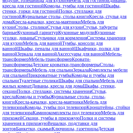
модули
Столешницы для кухни
Мебель для гостиной
Диваны,
кресла для гостиной
Комоды, тумбы для гостиной
Шкафы,
стенки, горки для гостиной
Полки, стеллажи для
гостиной
Журнальные столы, столы-книги
Кресла, стулья для
дома
Кресла-качалки, кресла-маятники
Мебель для
кухни
Столы, столики
Стулья для кухни
Стулья, табуреты
барные
Кухонный гарнитур
Кухонные модули
Кухонные
уголки, диваны
Стульчики для кормления
Системы хранения
для кухни
Мебель для ванной
Тумбы, консоли для
ванной
Шкафы, пеналы для ванной
Шкафчики, полки для
ванной
Зеркала для ванной
Аксессуары для ванной
Мебель-
трансформер
Мебель-трансформер
Кровати-
трансформеры
Детские кроватки-трансформеры
Столы-
трансформеры
Мебель для спальни
Зеркала
Комплекты мебели
для спальни
Прикроватные тумбы
Комоды и тумбы для
спальни
Туалетные столики
Шкафы для спальни
Мебель для
жилых комнат
Диваны, кресла для дома
Шкафы, стенки,
секции
Полки, стеллажи, системы хранения
Стулья,
кресла
Комоды и тумбы
Журнальные столы, столы-
книги
Кресла-качалки, кресла-маятники
Мебель для
телевизора
Комоды, тумбы под телевизор
Кронштейны, стойки
для телевизора
Каминокомплекты под телевизор
Мебель для
прихожей
Секции, тумбы в прихожую
Полки и системы
хранения в прихожую
Вешалки, подставки для
зонтов
Банкетки, скамьи
Ключницы, газетницы
Детская