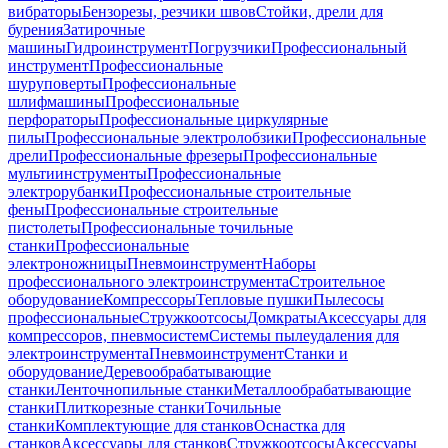
вибраторы
Бензорезы, резчики швов
Стойки, дрели для
бурения
Затирочные
машины
Гидроинструмент
Погрузчики
Профессиональный
инструмент
Профессиональные
шуруповерты
Профессиональные
шлифмашины
Профессиональные
перфораторы
Профессиональные циркулярные
пилы
Профессиональные электролобзики
Профессиональные
дрели
Профессиональные фрезеры
Профессиональные
мультиинструменты
Профессиональные
электрорубанки
Профессиональные строительные
фены
Профессиональные строительные
пистолеты
Профессиональные точильные
станки
Профессиональные
электроножницы
Пневмоинструмент
Наборы
профессионального электроинструмента
Строительное
оборудование
Компрессоры
Тепловые пушки
Пылесосы
профессиональные
Стружкоотсосы
Домкраты
Аксессуары для
компрессоров, пневмосистем
Системы пылеудаления для
электроинструмента
Пневмоинструмент
Станки и
оборудование
Деревообрабатывающие
станки
Ленточнопильные станки
Металлообрабатывающие
станки
Плиткорезные станки
Точильные
станки
Комплектующие для станков
Оснастка для
станков
Аксессуары для станков
Стружкоотсосы
Аксессуары