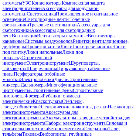
автоматы
УЗО
Конденсаторы
Комплексная защита
электродвигателей
Аксессуары для модульной
автоматики
Светотехника
Промышленное и сигнальное
освещение
Светодиодные ленты
Точечные
светильники
Трековые светильники
Аксессуары для
светотехники
Аксессуары для светодиодных
лент
Вентиляция
Вентиляторы вытяжные
Вентиляторы
канальные
Системы воздуховодов
Решетки вентиляционные,
диффузоры
Проветриватели
Люки
Люки ревизионные
Люки
под плитку
Люки напольные
Люки под
покраску
Строительный
инструмент
Электроинструмент
Шуруповерты,
гайковерты
Шлифмашины
Циркулярные, сабельные
пилы
Перфораторы, отбойные
молотки
Электролобзики
Дрели
Строительные
миксеры
Дальномеры
Многофункциональные
инструменты
Строительные фены
Строительные
пистолеты
Фрезеры
Рубанки, стамески
электрические
Краскопульты
Степлеры,
гвоздезабиватели
Электрические ножницы, резаки
Насадки для
электроинструмента
Аксессуары для
электроинструмента
Аккумуляторы, зарядные устройства для
электроинструмента
Наборы электроинструмента
Силовая и
строительная техника
Бетоносмесители
Генераторы
Тали,
тельферы
Такелаж
Виброплиты, глубинные