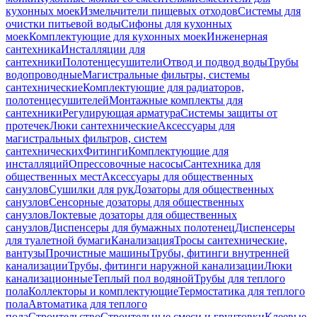
кухонных моек
Измельчители пищевых отходов
Системы для
очистки питьевой воды
Сифоны для кухонных
моек
Комплектующие для кухонных моек
Инженерная
сантехника
Инсталляции для
сантехники
Полотенцесушители
Отвод и подвод воды
Трубы
водопроводные
Магистральные фильтры, системы
сантехнические
Комплектующие для радиаторов,
полотенцесушителей
Монтажные комплекты для
сантехники
Регулирующая арматура
Системы защиты от
протечек
Люки сантехнические
Аксессуары для
магистральных фильтров, систем
сантехнических
Фитинги
Комплектующие для
инсталляций
Опрессовочные насосы
Сантехника для
общественных мест
Аксессуары для общественных
санузлов
Сушилки для рук
Дозаторы для общественных
санузлов
Сенсорные дозаторы для общественных
санузлов
Локтевые дозаторы для общественных
санузлов
Диспенсеры для бумажных полотенец
Диспенсеры
для туалетной бумаги
Канализация
Тросы сантехнические,
вантузы
Прочистные машины
Трубы, фитинги внутренней
канализации
Трубы, фитинги наружной канализации
Люки
канализационные
Теплый пол водяной
Трубы для теплого
пола
Коллекторы и комплектующие
Термостатика для теплого
пола
Автоматика для теплого
пола
Строительство
Строительные смеси и грунтовки
Клеевые