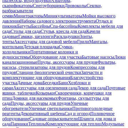
пылесосы, воздуходувки
Аэраторы,
скарификаторы
Снегоуборщики
Дровоколы
Сеялки,
разбрасыватели
семян
Минитракторы
Миникультиваторы
Мойки высокого
давления
Наборы садового электроинструмента
Отдых и
пикник
Батуты
Бассейны
Спа-бассейны
Комплекты мебели для
сада
Столы для сада
Стулья, кресла для сада
Качели
садовые
Гамаки, шезлонги
Раскладушки
Зонты,
тенты
Аксессуары для садовой мебели
Грили
Мангалы,
коптильни
Детская площадка
Сумки-
холодильники
Портативные колонки и
аудиосистемы
Оборудование для участка
Бытовые насосы
Люки
канализационные
Пруды, аксессуары для прудов
Фильтры,
насосы, стерилизаторы для прудов
Компрессоры для
прудов
Станции биологической очистки
Запчасти и
комплектующие для оборудования
Благоустройство
участка
Дачные дома
Беседки
Бани
Хозблоки и
сараи
Аксессуары для озеленения сада
Декор для сада
Почтовые
ящики, таблички
Козырьки
Скворечники, кормушки для
птиц
Домики для насекомых
Фонтаны, скульптуры для
сада
Пруды, аксессуары для прудов
Уличные
обогреватели
Уличные светильники
Противогололедные
реагенты
Декоративный щебень
Сад и огород
Поливочное
оборудование
Садовые опрыскиватели
Шланги для дома и
сада
Парники
Теплицы
Комплектующие для теплиц
Модульные