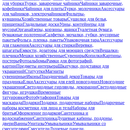
для уборки
Турки, заварочные чайники
Чайники заварочные,
кофейники
Чайники для плиты
Турки, молочники
Аксессуары
для чайников, электрочайников
Фильтры-
кувшины
Хозяйственные товары
Сушилки для белья,
прищепки
Гладильные доски
Урны, контейнеры для
мусора
Органайзеры, корзины, ящики
Туалетная бумага,
бумажные полотенца
Салфетки, мочалки, губки, мусорные
пакеты
Фольга, пленка, пакеты
Упаковочная тара
Аксессуары
для глажения
Аксессуары для стирки
Веревки,
шпагаты
Емкости, дозаторы для моющих средств
Вешалки-
плечики
Мешки хозяйственные
Сувениры
Копилки
Картины,
постеры
Фотоальбомы
Рамки для фотографий,
картин
Предметы интерьера
Шкатулки, подставки для
украшений
Статуэтки
Магниты
сувенирные
Иконы
Праздничный декор
Товары для
праздника
Елки
Аксессуары для елей новогодних
Новогодние
украшения
Светодиодные гирлянды, декорации
Светодиодные
фигуры, игрушки
Временные
татуировки
Фотобутафория
Товары для
маскарада
Подарки
Подарки, подарочные наборы
Подарочные
наборы косметики для лица и тела
Наборы для
бритья
Оформление подарков
Сантехника и
водоснабжение
Сантехника
Душевые кабины, поддоны,
двери
Ванны
Унитазы
Умывальники
Умывальники со
смесителями
Смесители
Душевые панели,