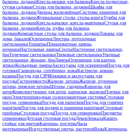
балкона, лоджии
Кресла-мешки для балкона
Кресла подвесные,
стулья садовые
Столы для балкона, лоджии
Шкафы для
балкона, лоджии
Дверцы жалюзийные
Системы хранения для
балкона, лоджии
Журнальные столы, столы-книги
Тумбы для
балкона, лоджии
Кресла-качалки, кресла-маятники
Стулья для
балкона, лоджии
Кресла, пуфы для балкона,
лоджии
Компактные столы для балкона, лоджии
Товары для
дома, бакалея
Освещение
Люстры, потолочные
светильники
Торшеры
Прикроватные лампы,
ночники
Настольные лампы
Споты
Настенные светильники,
бра
Точечные светильники
Трековые светильники
Уличные
светильники, фонари, бра
Лампы
Освещение для картин,
зеркал
Кольцевые лампы
Аксессуары для освещения
Посуда для
готовки
Сковороды, сотейники, воки
Кастрюли, ковши,
казаны
Посуда для СВЧ
Крышки и аксессуары для
посуды
Гастроемкости
Жалюзи, шторы
Жалюзи, рулонные
шторы, римские шторы
Шторы, гардины
Карнизы для
штор
Комплектующие для штор, карнизов, жалюзи
Пленки для
окон
Электроприводные солнцезащитные системы
Столовая
посуда, сервировка
Посуда для напитков
Посуда для горячих
напитков
Посуда для подачи и хранения напитков
Столовые
приборы
Столовая посуда
Посуда для сервировки
Предметы
сервировки
Детская столовая посуда
Декор
Зеркала
Кашпо,
стойки для цветов
Картины, постеры
Часы
интерьерные
Искусственные цветы, растения
Вазы
Ключницы,