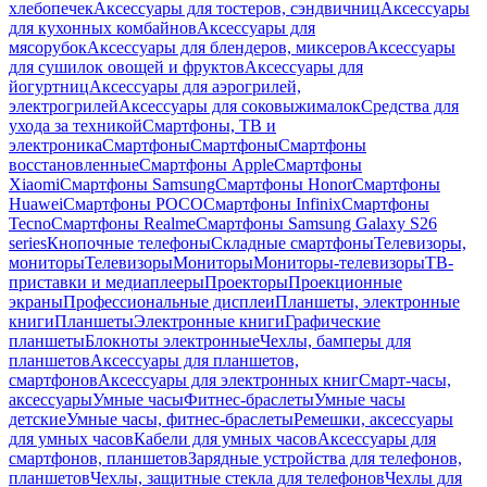
хлебопечек
Аксессуары для тостеров, сэндвичниц
Аксессуары
для кухонных комбайнов
Аксессуары для
мясорубок
Аксессуары для блендеров, миксеров
Аксессуары
для сушилок овощей и фруктов
Аксессуары для
йогуртниц
Аксессуары для аэрогрилей,
электрогрилей
Аксессуары для соковыжималок
Средства для
ухода за техникой
Смартфоны, ТВ и
электроника
Смартфоны
Смартфоны
Смартфоны
восстановленные
Смартфоны Apple
Смартфоны
Xiaomi
Смартфоны Samsung
Смартфоны Honor
Смартфоны
Huawei
Смартфоны POCO
Смартфоны Infinix
Смартфоны
Tecno
Смартфоны Realme
Смартфоны Samsung Galaxy S26
series
Кнопочные телефоны
Складные смартфоны
Телевизоры,
мониторы
Телевизоры
Мониторы
Мониторы-телевизоры
ТВ-
приставки и медиаплееры
Проекторы
Проекционные
экраны
Профессиональные дисплеи
Планшеты, электронные
книги
Планшеты
Электронные книги
Графические
планшеты
Блокноты электронные
Чехлы, бамперы для
планшетов
Аксессуары для планшетов,
смартфонов
Аксессуары для электронных книг
Смарт-часы,
аксессуары
Умные часы
Фитнес-браслеты
Умные часы
детские
Умные часы, фитнес-браслеты
Ремешки, аксессуары
для умных часов
Кабели для умных часов
Аксессуары для
смартфонов, планшетов
Зарядные устройства для телефонов,
планшетов
Чехлы, защитные стекла для телефонов
Чехлы для