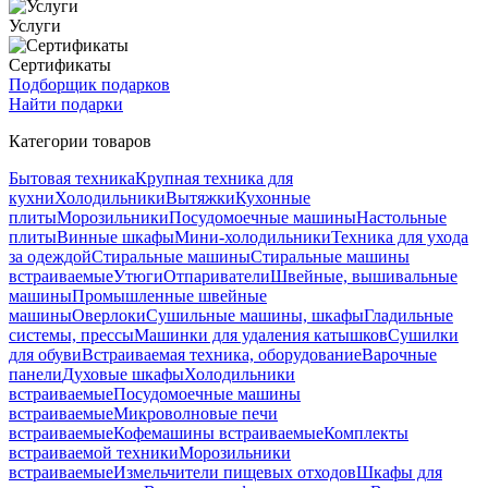
Услуги
Сертификаты
Подборщик подарков
Найти подарки
Категории товаров
Бытовая техника
Крупная техника для
кухни
Холодильники
Вытяжки
Кухонные
плиты
Морозильники
Посудомоечные машины
Настольные
плиты
Винные шкафы
Мини-холодильники
Техника для ухода
за одеждой
Стиральные машины
Стиральные машины
встраиваемые
Утюги
Отпариватели
Швейные, вышивальные
машины
Промышленные швейные
машины
Оверлоки
Сушильные машины, шкафы
Гладильные
системы, прессы
Машинки для удаления катышков
Сушилки
для обуви
Встраиваемая техника, оборудование
Варочные
панели
Духовые шкафы
Холодильники
встраиваемые
Посудомоечные машины
встраиваемые
Микроволновые печи
встраиваемые
Кофемашины встраиваемые
Комплекты
встраиваемой техники
Морозильники
встраиваемые
Измельчители пищевых отходов
Шкафы для