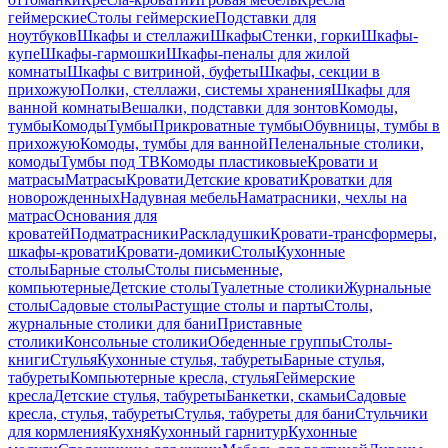
геймерские
Столы геймерские
Подставки для
ноутбуков
Шкафы и стеллажи
Шкафы
Стенки, горки
Шкафы-
купе
Шкафы-гармошки
Шкафы-пеналы для жилой
комнаты
Шкафы с витриной, буфеты
Шкафы, секции в
прихожую
Полки, стеллажи, системы хранения
Шкафы для
ванной комнаты
Вешалки, подставки для зонтов
Комоды,
тумбы
Комоды
Тумбы
Прикроватные тумбы
Обувницы, тумбы в
прихожую
Комоды, тумбы для ванной
Пеленальные столики,
комоды
Тумбы под ТВ
Комоды пластиковые
Кровати и
матрасы
Матрасы
Кровати
Детские кровати
Кроватки для
новорожденных
Надувная мебель
Наматрасники, чехлы на
матрас
Основания для
кроватей
Подматрасники
Раскладушки
Кровати-трансформеры,
шкафы-кровати
Кровати-домики
Столы
Кухонные
столы
Барные столы
Столы письменные,
компьютерные
Детские столы
Туалетные столики
Журнальные
столы
Садовые столы
Растущие столы и парты
Столы,
журнальные столики для бани
Приставные
столики
Консольные столики
Обеденные группы
Столы-
книги
Стулья
Кухонные стулья, табуреты
Барные стулья,
табуреты
Компьютерные кресла, стулья
Геймерские
кресла
Детские стулья, табуреты
Банкетки, скамьи
Садовые
кресла, стулья, табуреты
Стулья, табуреты для бани
Стульчики
для кормления
Кухня
Кухонный гарнитур
Кухонные