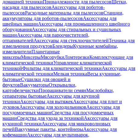
домашней техники
Принадлежности для пылесосов
Щетки,
насадки для пылесосов
Аксессуары для роботов-
пылесосов
Расходные материалы для пылесосов
Станции,
аккумуляторы для роботов-пылесосов
Аксессуары для
швейных машин
Аксессуары для промышленного швейного
оборудования
Аксессуары для стиральных и сушильных
машин
Аксессуары для пароочистителей,
отпаривателей
Аксессуары для стеклоочистителей
Техника для
измельчения продуктов
Блендеры
Кухонные комбайны,
измельчители
Планетарные
миксеры
Миксеры
Мясорубки
Ломтерезки
Комплектующие для
климатической техники
Управление климатической
техникой
Фильтры для климатической техники
Аксессуары для
климатической техники
Мелкая техника
Весы кухонные,
бытовые
Сушилки для овощей и
фруктов
Вакууматоры
Открывалки,
картофелечистки
Проращиватели семян
Маслобойки,
сепараторы бытовые
Аксессуары для крупной
техники
Аксессуары для вытяжек
Аксессуары для плит и
духовок
Аксессуары для холодильников
Аксессуары для
посудомоечных машин
Средства для посудомоечных
машин
Средства для ухода за техникой
Аксессуары для
кухонной техники
Аксессуары для микроволновых
печей
Вакуумные пакеты, контейнеры
Аксессуары для
кофемашин
Аксессуары для мультиварок,