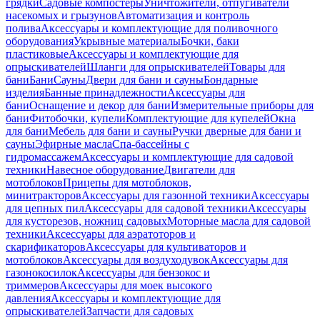
грядки
Садовые компостеры
Уничтожители, отпугиватели
насекомых и грызунов
Автоматизация и контроль
полива
Аксессуары и комплектующие для поливочного
оборудования
Укрывные материалы
Бочки, баки
пластиковые
Аксессуары и комплектующие для
опрыскивателей
Шланги для опрыскивателей
Товары для
бани
Бани
Сауны
Двери для бани и сауны
Бондарные
изделия
Банные принадлежности
Аксессуары для
бани
Оснащение и декор для бани
Измерительные приборы для
бани
Фитобочки, купели
Комплектующие для купелей
Окна
для бани
Мебель для бани и сауны
Ручки дверные для бани и
сауны
Эфирные масла
Спа-бассейны с
гидромассажем
Аксессуары и комплектующие для садовой
техники
Навесное оборудование
Двигатели для
мотоблоков
Прицепы для мотоблоков,
минитракторов
Аксессуары для газонной техники
Аксессуары
для цепных пил
Аксессуары для садовой техники
Аксессуары
для кусторезов, ножниц садовых
Моторные масла для садовой
техники
Аксессуары для аэратоторов и
скарификаторов
Аксессуары для культиваторов и
мотоблоков
Аксессуары для воздуходувок
Аксессуары для
газонокосилок
Аксессуары для бензокос и
триммеров
Аксессуары для моек высокого
давления
Аксессуары и комплектующие для
опрыскивателей
Запчасти для садовых