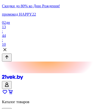
Скидки до 80% ко Дню Рождения!
промокод HAPPY22
02
дн
13
:
44
:
10
Каталог товаров