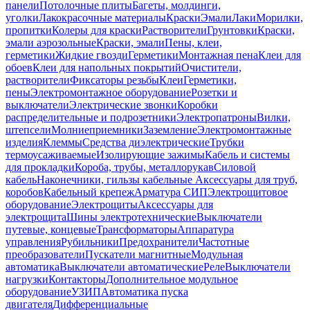
панели
Потолочные плиты
Багеты, молдинги,
уголки
Лакокрасочные материалы
Краски
Эмали
Лаки
Морилки,
пропитки
Колеры для краски
Растворители
Грунтовки
Краски,
эмали аэрозольные
Краски, эмали
Пены, клеи,
герметики
Жидкие гвозди
Герметики
Монтажная пена
Клеи для
обоев
Клеи для напольных покрытий
Очистители,
растворители
Фиксаторы резьбы
Клеи
Герметики,
пены
Электромонтажное оборудование
Розетки и
выключатели
Электрические звонки
Коробки
распределительные и подрозетники
Электропатроны
Вилки,
штепсели
Молниеприемники
Заземление
Электромонтажные
изделия
Клеммы
Средства диэлектрические
Трубки
термоусаживаемые
Изолирующие зажимы
Кабель и системы
для прокладки
Короба, трубы, металлорукав
Силовой
кабель
Наконечники, гильзы кабельные
Аксессуары для труб,
коробов
Кабельный крепеж
Арматура СИП
Электрощитовое
оборудование
Электрощиты
Аксессуары для
электрощита
Шины электротехнические
Выключатели
путевые, концевые
Трансформаторы
Аппаратура
управления
Рубильники
Предохранители
Частотные
преобразователи
Пускатели магнитные
Модульная
автоматика
Выключатели автоматические
Реле
Выключатели
нагрузки
Контакторы
Дополнительное модульное
оборудование
УЗИП
Автоматика пуска
двигателя
Дифференциальные