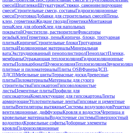
смеси
Шпатлевки
Штукатурки
Стяжки, самонивелирующие
смеси
Строительные смеси, составы
Гидроизоляционные
смеси
Грунтовки
Добавки для строительных смесей
Пены,
клеи, герметики
Жидкие гвозди
Герметики
Монтажная
пена
Клеи для обоев
Клеи для напольных
покрытий
Очистители, растворители
Фиксаторы
резьбы
Клеи
Герметики, пены
Кирпичи, блоки, тротуарная
плитка
Кирпичи
Строительные блоки
Тротуарная
плитка
Изоляционные материалы
Минеральная
вата
Экструдированный пенополистирол
Пенопласт
Пленки,
мембраны
Отражающая теплоизоляция
Гидроизоляционные
ленты
Поликарбонат
Шумоизоляция
Теплоизоляция
Звукоизоляц
плитные и пиломатериалы
Плиты OSB
Фанера
ДСП,
ЛДСП
Мебельные щиты
Террасные доски
Древесные
плиты
Пиломатериалы
Материалы для сухого
строительства
Гипсокартон
Гипсоволокнистые
листы
Цементные плиты
Профили для
гипсокартона
Комплектующие для гипсокартона
Ленты
армирующие
Уплотнительные ленты
Гипсовые и цементные
плиты
Вентиляторы вытяжные
Системы воздуховодов
Решетки
вентиляционные, диффузоры
Кровля и водосток
Черепица и
кровельные материалы
Водосточные системы
Поверхностный
водоотвод
Кровельные софиты
Доборные элементы
кровли
Гидроизоляционные