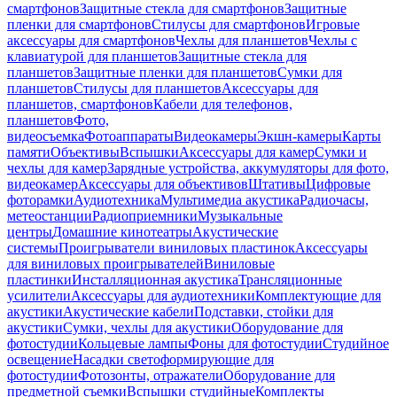
смартфонов
Защитные стекла для смартфонов
Защитные
пленки для смартфонов
Стилусы для смартфонов
Игровые
аксессуары для смартфонов
Чехлы для планшетов
Чехлы с
клавиатурой для планшетов
Защитные стекла для
планшетов
Защитные пленки для планшетов
Сумки для
планшетов
Стилусы для планшетов
Аксессуары для
планшетов, смартфонов
Кабели для телефонов,
планшетов
Фото,
видеосъемка
Фотоаппараты
Видеокамеры
Экшн-камеры
Карты
памяти
Объективы
Вспышки
Аксессуары для камер
Сумки и
чехлы для камер
Зарядные устройства, аккумуляторы для фото,
видеокамер
Аксессуары для объективов
Штативы
Цифровые
фоторамки
Аудиотехника
Мультимедиа акустика
Радиочасы,
метеостанции
Радиоприемники
Музыкальные
центры
Домашние кинотеатры
Акустические
системы
Проигрыватели виниловых пластинок
Аксессуары
для виниловых проигрывателей
Виниловые
пластинки
Инсталляционная акустика
Трансляционные
усилители
Аксессуары для аудиотехники
Комплектующие для
акустики
Акустические кабели
Подставки, стойки для
акустики
Сумки, чехлы для акустики
Оборудование для
фотостудии
Кольцевые лампы
Фоны для фотостудии
Студийное
освещение
Насадки светоформирующие для
фотостудии
Фотозонты, отражатели
Оборудование для
предметной съемки
Вспышки студийные
Комплекты