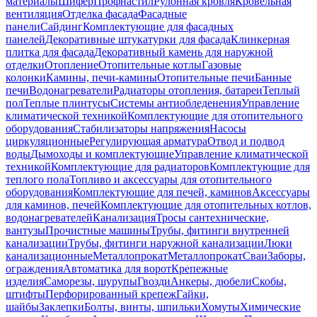
материалы
Шифер
Профнастил
Рулонная кровля
Кровельная
вентиляция
Отделка фасада
Фасадные
панели
Сайдинг
Комплектующие для фасадных
панелей
Декоративные штукатурки для фасада
Клинкерная
плитка для фасада
Декоративный камень для наружной
отделки
Отопление
Отопительные котлы
Газовые
колонки
Камины, печи-камины
Отопительные печи
Банные
печи
Водонагреватели
Радиаторы отопления, батареи
Теплый
пол
Теплые плинтусы
Системы антиобледенения
Управление
климатической техникой
Комплектующие для отопительного
оборудования
Стабилизаторы напряжения
Насосы
циркуляционные
Регулирующая арматура
Отвод и подвод
воды
Дымоходы и комплектующие
Управление климатической
техникой
Комплектующие для радиаторов
Комплектующие для
теплого пола
Топливо и аксессуары для отопительного
оборудования
Комплектующие для печей, каминов
Аксессуары
для каминов, печей
Комплектующие для отопительных котлов,
водонагревателей
Канализация
Тросы сантехнические,
вантузы
Прочистные машины
Трубы, фитинги внутренней
канализации
Трубы, фитинги наружной канализации
Люки
канализационные
Металлопрокат
Металлопрокат
Сваи
Заборы,
ограждения
Автоматика для ворот
Крепежные
изделия
Саморезы, шурупы
Гвозди
Анкеры, дюбели
Скобы,
штифты
Перфорированный крепеж
Гайки,
шайбы
Заклепки
Болты, винты, шпильки
Хомуты
Химические