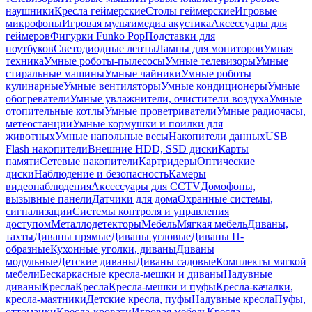
наушники
Кресла геймерские
Столы геймерские
Игровые
микрофоны
Игровая мультимедиа акустика
Аксессуары для
геймеров
Фигурки Funko Pop
Подставки для
ноутбуков
Светодиодные ленты
Лампы для мониторов
Умная
техника
Умные роботы-пылесосы
Умные телевизоры
Умные
стиральные машины
Умные чайники
Умные роботы
кулинарные
Умные вентиляторы
Умные кондиционеры
Умные
обогреватели
Умные увлажнители, очистители воздуха
Умные
отопительные котлы
Умные проветриватели
Умные радиочасы,
метеостанции
Умные кормушки и поилки для
животных
Умные напольные весы
Накопители данных
USB
Flash накопители
Внешние HDD, SSD диски
Карты
памяти
Сетевые накопители
Картридеры
Оптические
диски
Наблюдение и безопасность
Камеры
видеонаблюдения
Аксессуары для CCTV
Домофоны,
вызывные панели
Датчики для дома
Охранные системы,
сигнализации
Системы контроля и управления
доступом
Металлодетекторы
Мебель
Мягкая мебель
Диваны,
тахты
Диваны прямые
Диваны угловые
Диваны П-
образные
Кухонные уголки, диваны
Диваны
модульные
Детские диваны
Диваны садовые
Комплекты мягкой
мебели
Бескаркасные кресла-мешки и диваны
Надувные
диваны
Кресла
Кресла
Кресла-мешки и пуфы
Кресла-качалки,
кресла-маятники
Детские кресла, пуфы
Надувные кресла
Пуфы,
оттоманки
Кресла-кровати
Игровая мебель
Кресла