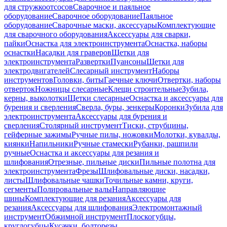
для стружкоотсосов
Сварочное и паяльное
оборудование
Сварочное оборудование
Паяльное
оборудование
Сварочные маски, аксессуары
Комплектующие
для сварочного оборудования
Аксессуары для сварки,
пайки
Оснастка для электроинструмента
Оснастка, наборы
оснастки
Насадки для граверов
Щетки для
электроинструмента
Развертки
Пуансоны
Щетки для
электродвигателей
Слесарный инструмент
Наборы
инструментов
Головки, биты
Гаечные ключи
Отвертки, наборы
отверток
Ножницы слесарные
Клещи строительные
Зубила,
керны, выколотки
Щетки слесарные
Оснастка и аксессуары для
бурения и сверления
Сверла, буры, зенкеры
Коронки
Зубила для
электроинструмента
Аксессуары для бурения и
сверления
Столярный инструмент
Тиски, струбцины,
гейферные зажимы
Ручные пилы, ножовки
Молотки, кувалды,
киянки
Напильники
Ручные стамески
Рубанки, рашпили
ручные
Оснастка и аксессуары для резания и
шлифования
Отрезные, пильные диски
Пильные полотна для
электроинструмента
Фрезы
Шлифовальные диски, насадки,
листы
Шлифовальные чашки
Точильные камни, круги,
сегменты
Полировальные валы
Направляющие
шины
Комплектующие для резания
Аксессуары для
резания
Аксессуары для шлифования
Электромонтажный
инструмент
Обжимной инструмент
Плоскогубцы,
круглогубцы
Кусачки, болторезы,