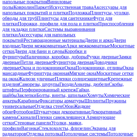
напольные покрытия
Виниловые
полы
Ковролин
Паркет
Искусственная трава
Аксессуары для
напольных покрытий и плитки
Подложка
Плинтусы, уголки,
обводы для труб
Плинтусы для сантехники
Фуги для
плитки
Порожки, профили для пола и плитки
Приспособления
для укладки плитки
Системы выравнивания
плитки
Аксессуары для напольных
покрытий
Реставрационные материалы
Двери и арки
Двери
входные
Двери межкомнатные
Арки межкомнатные
Москитные
сетки
Двери для бани и сауны
Коробки и
фурнитура
Наличники, коробки, доборы
Ручки дверные
Замки
дверные
Петли дверные
Фурнитура дверная
Доводчики
дверные
Окна и подоконники
Окна
Подоконники, отливы
Окна
мансардные
Фурнитура оконная
Мягкие окна
Москитные сетки
на окна
Жалюзи уличные
Пленки солнцезащитные
Крепежные
изделия
Саморезы, шурупы
Гвозди
Анкеры, дюбели
Скобы,
штифты
Перфорированный крепеж
Гайки,
шайбы
Заклепки
Болты, винты, шпильки
Хомуты
Химические
анкеры
Карабины
Фиксаторы арматуры
Шплинты
Пружины
универсальные
Отделка стен
Обои
Жидкие
обои
Фотообои
Штукатурки декоративные
Декоративный
камень
Скинали
Пленки самоклеящиеся
Армирующие
сетки
Стеновые панели
Уголки, маяки,
профили
Вагонка
Стеклохолсты, флизелин
Экраны для
радиаторов
Отделка потолка
Потолочные системы
Потолочные