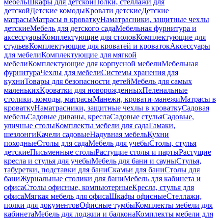
мебель
Шкафы для детской
Полки, стеллажи для
детской
Детские комоды
Кровати детские
Детские
матрасы
Матрасы в кроватку
Наматрасники, защитные чехлы
детские
Мебель для детского сада
Мебельная фурнитура и
аксессуары
Комплектующие для столов
Комплектующие для
стульев
Комплектующие для кроватей и кроваток
Аксессуары
для мебели
Комплектующие для мягкой
мебели
Комплектующие для корпусной мебели
Мебельная
фурнитура
Чехлы для мебели
Системы хранения для
кухни
Товары для безопасности детей
Мебель для самых
маленьких
Кроватки для новорожденных
Пеленальные
столики, комоды, матрасы
Манежи, кровати-манежи
Матрасы в
кроватку
Наматрасники, защитные чехлы в кроватку
Садовая
мебель
Садовые диваны, кресла
Садовые стулья
Садовые,
уличные столы
Комплекты мебели для сада
Гамаки,
шезлонги
Качели садовые
Надувная мебель
Кухни
походные
Столы для сада
Мебель для учебы
Столы, стулья
детские
Письменные столы
Растущие столы и парты
Растущие
кресла и стулья для учебы
Мебель для бани и сауны
Стулья,
табуретки, подставки для бани
Скамьи для бани
Столы для
бани
Журнальные столики для бани
Мебель для кабинета и
офиса
Столы офисные, компьютерные
Кресла, стулья для
офиса
Мягкая мебель для офиса
Шкафы офисные
Стеллажи,
полки для документов
Офисные тумбы
Комплекты мебели для
кабинета
Мебель для лоджии и балкона
Комплекты мебели для