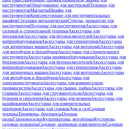
инструментов
Оборудование для мастерской
Тележки для
инструментов
Магниты
Шкафы для
инструментов
Комплектующие для инструментальных
шкафов
Стеллажи металлические
Стенды, держатели для
инструментов
Поддоны для инструментов
Аксессуары для
силовой и строительной техники
Аксессуары для
бензорезов
Аксессуары для бетоносмесителей
Аксессуары для
виброоборудования
Аксессуары для генераторов
Аксессуары
для затирочных машин
Аксессуары для мотопомп
Аксессуары
для мотобуров и бензобуров
Аксессуары для строительного
инструмента
Аксессуары пневмооборудования
Аксессуары для
бензорезов
Аксессуары для бетоносмесителей
Аксессуары для
виброоборудования
Аксессуары для генераторов
Аксессуары
для затирочных машин
Аксессуары для мотопомп
Аксессуары
для мотобуров и бензобуров
Аксессуары для
электроинструмента
Аксессуары для компрессоров,
пневмосистем
Аксессуары для сварки, пайки
Аксессуары для
станков
Аксессуары для стружкоотсосов
Аксессуары для
бурения и сверления
Аксессуары для резания
Аксессуары для
шлифования
Аксессуары для измерительных
приборов
Аксессуары для станков
Дом и сад
Садовая
техника
Триммеры, бензокосы
Цепные
пилы
Газонокосилки
Культиваторы, мотоблоки
Кусторезы,
садовые ножницы
Садовые, кормовые измельчители
Садовые