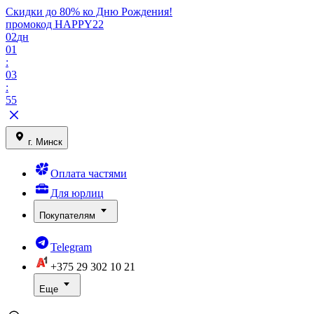
Скидки до 80% ко Дню Рождения!
промокод HAPPY22
02
дн
01
:
03
:
55
г. Минск
Оплата частями
Для юрлиц
Покупателям
Telegram
+375 29
302 10 21
Еще