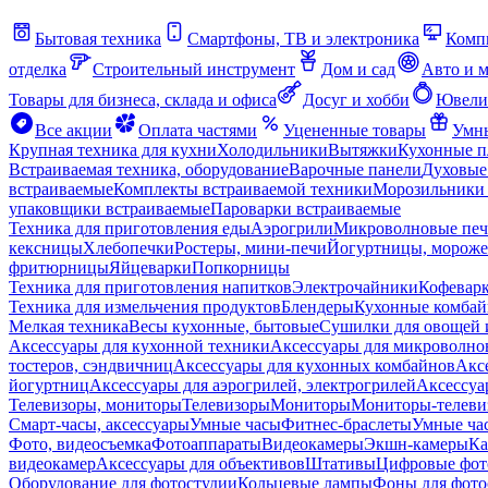
Бытовая техника
Смартфоны, ТВ и электроника
Комп
отделка
Строительный инструмент
Дом и сад
Авто и 
Товары для бизнеса, склада и офиса
Досуг и хобби
Ювели
Все акции
Оплата частями
Уцененные товары
Умны
Крупная техника для кухни
Холодильники
Вытяжки
Кухонные 
Встраиваемая техника, оборудование
Варочные панели
Духовые
встраиваемые
Комплекты встраиваемой техники
Морозильники 
упаковщики встраиваемые
Пароварки встраиваемые
Техника для приготовления еды
Аэрогрили
Микроволновые пе
кексницы
Хлебопечки
Ростеры, мини-печи
Йогуртницы, морож
фритюрницы
Яйцеварки
Попкорницы
Техника для приготовления напитков
Электрочайники
Кофевар
Техника для измельчения продуктов
Блендеры
Кухонные комбай
Мелкая техника
Весы кухонные, бытовые
Сушилки для овощей 
Аксессуары для кухонной техники
Аксессуары для микроволно
тостеров, сэндвичниц
Аксессуары для кухонных комбайнов
Акс
йогуртниц
Аксессуары для аэрогрилей, электрогрилей
Аксессуа
Телевизоры, мониторы
Телевизоры
Мониторы
Мониторы-телеви
Смарт-часы, аксессуары
Умные часы
Фитнес-браслеты
Умные ча
Фото, видеосъемка
Фотоаппараты
Видеокамеры
Экшн-камеры
Ка
видеокамер
Аксессуары для объективов
Штативы
Цифровые фот
Оборудование для фотостудии
Кольцевые лампы
Фоны для фото