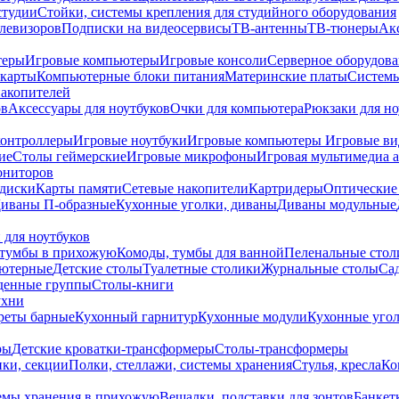
студии
Стойки, системы крепления для студийного оборудования
елевизоров
Подписки на видеосервисы
ТВ-антенны
ТВ-тюнеры
Ак
теры
Игровые компьютеры
Игровые консоли
Серверное оборудов
карты
Компьютерные блоки питания
Материнские платы
Системы
накопителей
ов
Аксессуары для ноутбуков
Очки для компьютера
Рюкзаки для но
контроллеры
Игровые ноутбуки
Игровые компьютеры
Игровые ви
ие
Столы геймерские
Игровые микрофоны
Игровая мультимедиа 
ониторов
диски
Карты памяти
Сетевые накопители
Картридеры
Оптические
иваны П-образные
Кухонные уголки, диваны
Диваны модульные
 для ноутбуков
тумбы в прихожую
Комоды, тумбы для ванной
Пеленальные стол
ьютерные
Детские столы
Туалетные столики
Журнальные столы
Са
денные группы
Столы-книги
ухни
уреты барные
Кухонный гарнитур
Кухонные модули
Кухонные угол
ры
Детские кроватки-трансформеры
Столы-трансформеры
ки, секции
Полки, стеллажи, системы хранения
Стулья, кресла
Ко
емы хранения в прихожую
Вешалки, подставки для зонтов
Банкет