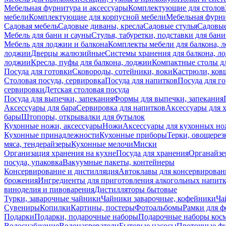
Мебельная фурнитура и аксессуары
Комплектующие для столов
мебели
Комплектующие для корпусной мебели
Мебельная фурн
Садовая мебель
Садовые диваны, кресла
Садовые стулья
Садовые
Мебель для бани и сауны
Стулья, табуретки, подставки для бани
Мебель для лоджии и балкона
Комплекты мебели для балкона, 
лоджии
Дверцы жалюзийные
Системы хранения для балкона, л
лоджии
Кресла, пуфы для балкона, лоджии
Компактные столы дл
Посуда для готовки
Сковороды, сотейники, воки
Кастрюли, ков
Столовая посуда, сервировка
Посуда для напитков
Посуда для г
сервировки
Детская столовая посуда
Посуда для выпечки, запекания
Формы для выпечки, запекания
Аксессуары для бара
Сервировка для напитков
Аксессуары для 
бары
Штопоры, открывалки для бутылок
Кухонные ножи, аксессуары
Ножи
Аксессуары для кухонных н
Кухонные принадлежности
Кухонные приборы
Терки, овощерез
мяса, тендерайзеры
Кухонные мелочи
Миски
Организация хранения на кухне
Посуда для хранения
Органайзе
посуда, упаковка
Вакуумные пакеты, контейнеры
Консервирование и дистилляция
Автоклавы для консервирован
брожения
Ингредиенты для приготовления алкогольных напит
виноделия и пивоварения
Дистилляторы бытовые
Турки, заварочные чайники
Чайники заварочные, кофейники
Ча
Сувениры
Копилки
Картины, постеры
Фотоальбомы
Рамки для ф
Подарки
Подарки, подарочные наборы
Подарочные наборы косм
Водоснабжение
Водонагреватели
Бытовые насосы
Проточные фи