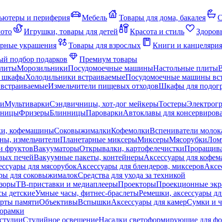
ьютеры и периферия
Мебель
Товары для дома, бакалея
С
мото
Игрушки, товары для детей
Красота и стиль
Здоров
рные украшения
Товары для взрослых
Книги и канцеляри
й подбор подарков
Премиум товары
плиты
Морозильники
Посудомоечные машины
Настольные плиты
 шкафы
Холодильники встраиваемые
Посудомоечные машины вс
встраиваемые
Измельчители пищевых отходов
Шкафы для подогр
чи
Мультиварки
Сэндвичницы, хот-дог мейкеры
Тостеры
Электрог
еницы
Фризеры
Блинницы
Пароварки
Автоклавы для консервиров
ки, кофемашины
Соковыжималки
Кофемолки
Вспениватели молок
ны, измельчители
Планетарные миксеры
Миксеры
Мясорубки
Лом
и фруктов
Вакууматоры
Открывалки, картофелечистки
Проращива
вых печей
Вакуумные пакеты, контейнеры
Аксессуары для кофе
ессуары для мясорубок
Аксессуары для блендеров, миксеров
Аксе
ры для соковыжималок
Средства для ухода за техникой
зоры
ТВ-приставки и медиаплееры
Проекторы
Проекционные эк
сы детские
Умные часы, фитнес-браслеты
Ремешки, аксессуары дл
рты памяти
Объективы
Вспышки
Аксессуары для камер
Сумки и ч
орамки
студии
Студийное освещение
Насадки светоформирующие для фо