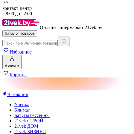
контакт-центр
с
8:00
до
22:00
Онлайн-гипермаркет 21vek.by
Каталог товаров
Избранное
Аккаунт
Корзина
Все акции
Уценка
Климат
Батуты бассейны
21vek СТРОЙ
21vek ДОМ
21vek БИЗНЕС