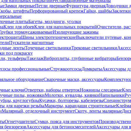
 для напольных покрытий
Реставрационные материалы
ые
Замки дверные
Петли дверные
Фурнитура дверная
Доводчики 
Скобы, штифты
Перфорированный крепеж
Гайки, шайбы
Заклепки
ерсальные
лочные плиты
Багеты, молдинги, уголки
на
Клеи для обоев
Клеи для напольных покрытий
Очистители, рас
Трубки термоусаживаемые
Изолирующие зажимы
лектрощита
Шины электротехнические
Выключатели путевые, ко
атели
Пускатели магнитные
одные ленты
Точечные светильники
Трековые светильники
Аксесс
и под покраску
ли, тельферы
Такелаж
Виброплиты, глубинные вибраторы
Бензор
сосы профессиональные
Стружкоотсосы
Домкраты
Аксессуары д
аяльное оборудование
Сварочные маски, аксессуары
Комплектующ
ечные ключи
Отвертки, наборы отверток
Ножницы слесарные
Кле
учные пилы, ножовки
Молотки, кувалды, киянки
Напильники
Ру
убцы, круглогубцы
Кусачки, болторезы, кабелерезы
Специнструм
ы для нарезки резьбы
Маркеры, карандаши строительные
Клейма
и
Малярный, отделочный инструмент
Скотч, ленты малярные
Дисп
иты
Огнетушители
Сумки, пояса для инструментов
Производствен
я бензорезов
Аксессуары для бетоносмесителей
Аксессуары для 