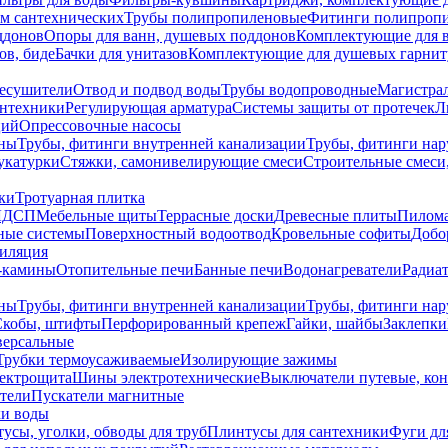
ем сантехнических
Трубы полипропиленовые
Фитинги полипроп
ддонов
Опоры для ванн, душевых поддонов
Комплектующие для 
ов, биде
Бачки для унитазов
Комплектующие для душевых гарнит
есушители
Отвод и подвод воды
Трубы водопроводные
Магистрал
антехники
Регулирующая арматура
Системы защиты от протечек
Л
ций
Опрессовочные насосы
ны
Трубы, фитинги внутренней канализации
Трубы, фитинги на
катурки
Стяжки, самонивелирующие смеси
Строительные смеси,
ки
Тротуарная плитка
ЛДСП
Мебельные щиты
Террасные доски
Древесные плиты
Пилом
ные системы
Поверхностный водоотвод
Кровельные софиты
Добо
тиляция
-камины
Отопительные печи
Банные печи
Водонагреватели
Радиат
ны
Трубы, фитинги внутренней канализации
Трубы, фитинги на
Скобы, штифты
Перфорированный крепеж
Гайки, шайбы
Заклепки
ерсальные
Трубки термоусаживаемые
Изолирующие зажимы
лектрощита
Шины электротехнические
Выключатели путевые, ко
атели
Пускатели магнитные
ки воды
усы, уголки, обводы для труб
Плинтусы для сантехники
Фуги дл