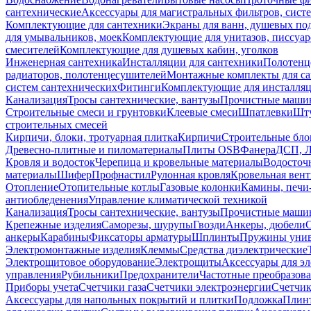
сантехнические
Аксессуары для магистральных фильтров, сист
Комплектующие для сантехники
Экраны для ванн, душевых по
для умывальников, моек
Комплектующие для унитазов, писсуар
смесителей
Комплектующие для душевых кабин, уголков
Инженерная сантехника
Инсталляции для сантехники
Полотенц
радиаторов, полотенцесушителей
Монтажные комплекты для с
систем сантехнических
Фитинги
Комплектующие для инсталля
Канализация
Тросы сантехнические, вантузы
Прочистные маши
Строительные смеси и грунтовки
Клеевые смеси
Шпатлевки
Шту
строительных смесей
Кирпичи, блоки, тротуарная плитка
Кирпичи
Строительные бло
Древесно-плитные и пиломатериалы
Плиты OSB
Фанера
ДСП, 
Кровля и водосток
Черепица и кровельные материалы
Водосточ
материалы
Шифер
Профнастил
Рулонная кровля
Кровельная вен
Отопление
Отопительные котлы
Газовые колонки
Камины, печи
антиобледенения
Управление климатической техникой
Канализация
Тросы сантехнические, вантузы
Прочистные маши
Крепежные изделия
Саморезы, шурупы
Гвозди
Анкеры, дюбели
анкеры
Карабины
Фиксаторы арматуры
Шплинты
Пружины унив
Электромонтажные изделия
Клеммы
Средства диэлектрические
Электрощитовое оборудование
Электрощиты
Аксессуары для э
управления
Рубильники
Предохранители
Частотные преобразов
Приборы учета
Счетчики газа
Счетчики электроэнергии
Счетчи
Аксессуары для напольных покрытий и плитки
Подложка
Плинт