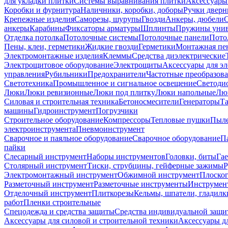
для укладки плитки
Системы выравнивания плитки
Аксессуары
Коробки и фурнитура
Наличники, коробки, доборы
Ручки дверн
Крепежные изделия
Саморезы, шурупы
Гвозди
Анкеры, дюбели
анкеры
Карабины
Фиксаторы арматуры
Шплинты
Пружины унив
Отделка потолка
Потолочные системы
Потолочные панели
Пото
Пены, клеи, герметики
Жидкие гвозди
Герметики
Монтажная пе
Электромонтажные изделия
Клеммы
Средства диэлектрические
Электрощитовое оборудование
Электрощиты
Аксессуары для э
управления
Рубильники
Предохранители
Частотные преобразов
Светотехника
Промышленное и сигнальное освещение
Светоди
Люки
Люки ревизионные
Люки под плитку
Люки напольные
Люк
Силовая и строительная техника
Бетоносмесители
Генераторы
Та
машины
Гидроинструмент
Погрузчики
Строительное оборудование
Компрессоры
Тепловые пушки
Пыле
электроинструмента
Пневмоинструмент
Сварочное и паяльное оборудование
Сварочное оборудование
П
пайки
Слесарный инструмент
Наборы инструментов
Головки, биты
Га
Столярный инструмент
Тиски, струбцины, гейферные зажимы
Р
Электромонтажный инструмент
Обжимной инструмент
Плоског
Разметочный инструмент
Разметочные инструменты
Инструмент
Отделочный инструмент
Плиткорезы
Кельмы, шпатели, гладилк
работ
Пленки строительные
Спецодежда и средства защиты
Средства индивидуальной защ
Аксессуары для силовой и строительной техники
Аксессуары дл