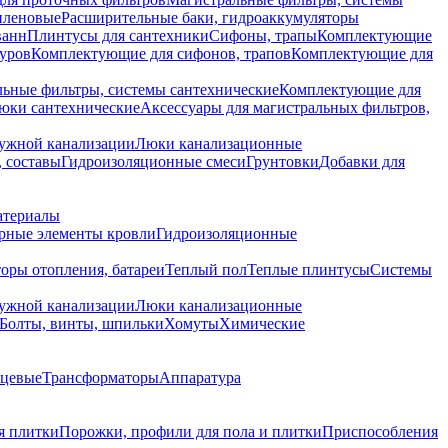
иленовые
Расширительные баки, гидроаккумуляторы
ванн
Плинтусы для сантехники
Сифоны, трапы
Комплектующие
уров
Комплектующие для сифонов, трапов
Комплектующие для
ьные фильтры, системы сантехнические
Комплектующие для
юки сантехнические
Аксессуары для магистральных фильтров,
ружной канализации
Люки канализационные
 составы
Гидроизоляционные смеси
Грунтовки
Добавки для
атериалы
рные элементы кровли
Гидроизоляционные
оры отопления, батареи
Теплый пол
Теплые плинтусы
Системы
ружной канализации
Люки канализационные
Болты, винты, шпильки
Хомуты
Химические
нцевые
Трансформаторы
Аппаратура
я плитки
Порожки, профили для пола и плитки
Приспособления