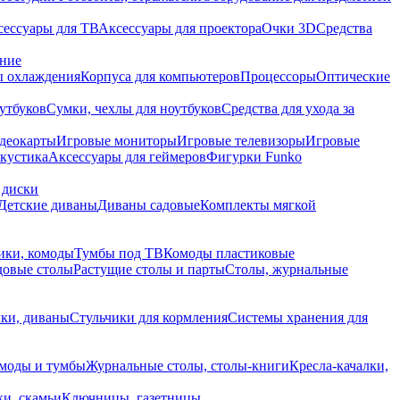
сессуары для ТВ
Аксессуары для проектора
Очки 3D
Средства
ание
 охлаждения
Корпуса для компьютеров
Процессоры
Оптические
утбуков
Сумки, чехлы для ноутбуков
Средства для ухода за
деокарты
Игровые мониторы
Игровые телевизоры
Игровые
акустика
Аксессуары для геймеров
Фигурки Funko
 диски
Детские диваны
Диваны садовые
Комплекты мягкой
ики, комоды
Тумбы под ТВ
Комоды пластиковые
довые столы
Растущие столы и парты
Столы, журнальные
ки, диваны
Стульчики для кормления
Системы хранения для
моды и тумбы
Журнальные столы, столы-книги
Кресла-качалки,
ки, скамьи
Ключницы, газетницы