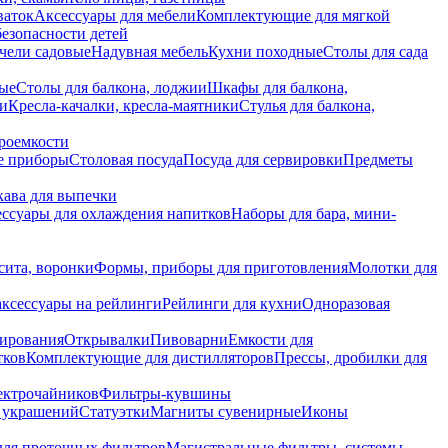
ваток
Аксессуары для мебели
Комплектующие для мягкой
безопасности детей
чели садовые
Надувная мебель
Кухни походные
Столы для сада
вые
Столы для балкона, лоджии
Шкафы для балкона,
ии
Кресла-качалки, кресла-маятники
Стулья для балкона,
роемкости
е приборы
Столовая посуда
Посуда для сервировки
Предметы
укава для выпечки
ссуары для охлаждения напитков
Наборы для бара, мини-
сита, воронки
Формы, приборы для приготовления
Молотки для
аксессуары на рейлинги
Рейлинги для кухни
Одноразовая
вирования
Открывалки
Пивоварни
Емкости для
тков
Комплектующие для дистилляторов
Прессы, дробилки для
лектрочайников
Фильтры-кувшины
я украшений
Статуэтки
Магниты сувенирные
Иконы
ля проточных фильтров
Магистральные фильтры, системы