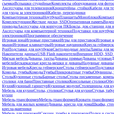
съемки
Вспышки студийные
Комплекты оборудования для фото
Аксессуары для телевизоров
Кронштейны, стойки
Кабели для т
для ухода за электроникой
Кабели, переходники
Компьютерная техника
Ноутбуки
Планшеты
Моноблоки
Компью
Комплектующие
Жесткие диски, SSD
Оперативная память
Видео
приводы
Аксессуары для корпусов ПК
Боксы, док-станции для 
Аксессуары для компьютерной техники
Подставки для ноутбук
электроникой
Программное обеспечение
Игровая зона
Игровые приставки
Игры для приставок
Игровые 
мыши
Игровые клавиатуры
Игровые наушники
Кресла геймерск
Pop
Подставки для ноутбуков
Светодиодные ленты
Лампы для м
Накопители данных
USB Flash накопители
Внешние HDD, SSD 
Мягкая мебель
Диваны, тахты
Диваны прямые
Диваны угловые
Д
мебели
Бескаркасные кресла-мешки и диваны
Надувные диваны
Игровая мебель
Кресла геймерские
Столы геймерские
Подставки
Комоды, тумбы
Комоды
Тумбы
Прикроватные тумбы
Обувницы, 
Столы
Кухонные столы
Барные столы
Столы письменные, комп
столики для бани
Приставные столики
Консольные столики
Обе
Кухня
Кухонный гарнитур
Кухонные модули
Столешницы для к
Мебель для кухни
Столы, столики
Стулья для кухни
Стулья, таб
кухни
Мебель-трансформер
Мебель-трансформер
Кровати-трансформе
Мебель для жилых комнат
Диваны, кресла для дома
Шкафы, стен
кресла-маятники
Мебель для прихожей
Секции, тумбы в прихожую
Полки и сист