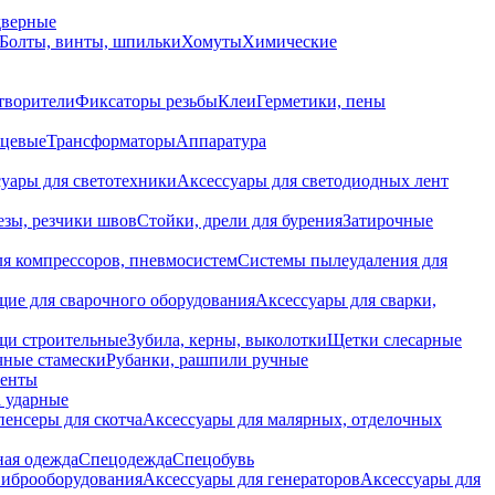
дверные
Болты, винты, шпильки
Хомуты
Химические
творители
Фиксаторы резьбы
Клеи
Герметики, пены
нцевые
Трансформаторы
Аппаратура
уары для светотехники
Аксессуары для светодиодных лент
езы, резчики швов
Стойки, дрели для бурения
Затирочные
ля компрессоров, пневмосистем
Системы пылеудаления для
ие для сварочного оборудования
Аксессуары для сварки,
щи строительные
Зубила, керны, выколотки
Щетки слесарные
чные стамески
Рубанки, рашпили ручные
енты
 ударные
енсеры для скотча
Аксессуары для малярных, отделочных
ная одежда
Спецодежда
Спецобувь
виброоборудования
Аксессуары для генераторов
Аксессуары для