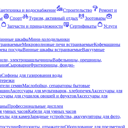
антехника и водоснабжение
Строительство
Ремонт и
ье
Спорт
Туризм, активный отдых
Зоотовары
я
Запчасти и принадлежности
Сертификаты
Услуги
Винные шкафы
Мини-холодильники
траиваемые
Микроволновые печи встраиваемые
Кофемашины
ева посуды
Винные шкафы встраиваемые
Вакуумные
рили, электрошашлычницы
Вафельницы, орешницы,
ания
Сыроварни
Фритюрницы, фондю-
а
Сифоны для газирования воды
терезки
тели семян
Маслобойки, сепараторы бытовые
машин
Аксессуары для мультиварок, хлебопечек
Аксессуары для
ссуары для сушилок овощей и фруктов
Аксессуары для
раны
Профессиональные дисплеи
я умных часов
Кабели для умных часов
ехлы для камер
Зарядные устройства, аккумуляторы для фото,
тостудии
Фотозонты, отражатели
Оборудование для предметной