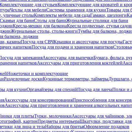
Комплектующие для стульев
Комплектующие для кроватей и кро
итура
Чехлы для мебели
Системы хранения для кухни
Товары для 
, уличные столы
Комплекты мебели для сада
Гамаки, шезлонги
Ка
Скамьи для бани
Столы для бани
Журнальные столики для бани
лоджии
Кресла-мешки для балкона
Кресла подвесные, стулья садо
оджии
Журнальные столы, столы-книги
Тумбы для балкона, лодж
я балкона, лоджии
ши, казаны
Посуда для СВЧ
Крышки и аксессуары для посуды
Гаст
орячих напитков
Посуда для подачи и хранения напитков
Столовы
Посуда для запекания
Аксессуары для выпечки
Бумага, фольга, р
хранения напитков
Аксессуары для приготовления коктейлей
Аксе
ожей
Ножеточки и комплектующие
ки
Разделочные доски
Кухонные термометры, таймеры
Дуршлаги, 
ры для кухни
Органайзеры для специй
Посуда для ланча
Полки и 
ия
Аксессуары для консервирования
Приспособления для консер
ков
Аксессуары для приготовления и хранения алкогольных напи
йники для плиты
Турки, молочники
Аксессуары для чайников, э
отографий, картин
Предметы интерьера
Шкатулки, подставки дл
етики для лица и тела
Наборы для бритья
Оформление подарков
льтры для воды
Фильтры-кувшины
Картриджи, комплектующие д