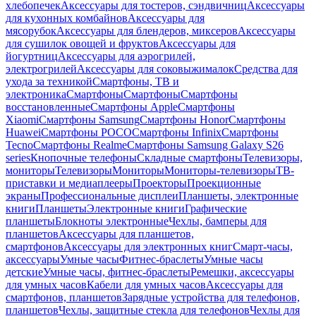
хлебопечек
Аксессуары для тостеров, сэндвичниц
Аксессуары
для кухонных комбайнов
Аксессуары для
мясорубок
Аксессуары для блендеров, миксеров
Аксессуары
для сушилок овощей и фруктов
Аксессуары для
йогуртниц
Аксессуары для аэрогрилей,
электрогрилей
Аксессуары для соковыжималок
Средства для
ухода за техникой
Смартфоны, ТВ и
электроника
Смартфоны
Смартфоны
Смартфоны
восстановленные
Смартфоны Apple
Смартфоны
Xiaomi
Смартфоны Samsung
Смартфоны Honor
Смартфоны
Huawei
Смартфоны POCO
Смартфоны Infinix
Смартфоны
Tecno
Смартфоны Realme
Смартфоны Samsung Galaxy S26
series
Кнопочные телефоны
Складные смартфоны
Телевизоры,
мониторы
Телевизоры
Мониторы
Мониторы-телевизоры
ТВ-
приставки и медиаплееры
Проекторы
Проекционные
экраны
Профессиональные дисплеи
Планшеты, электронные
книги
Планшеты
Электронные книги
Графические
планшеты
Блокноты электронные
Чехлы, бамперы для
планшетов
Аксессуары для планшетов,
смартфонов
Аксессуары для электронных книг
Смарт-часы,
аксессуары
Умные часы
Фитнес-браслеты
Умные часы
детские
Умные часы, фитнес-браслеты
Ремешки, аксессуары
для умных часов
Кабели для умных часов
Аксессуары для
смартфонов, планшетов
Зарядные устройства для телефонов,
планшетов
Чехлы, защитные стекла для телефонов
Чехлы для