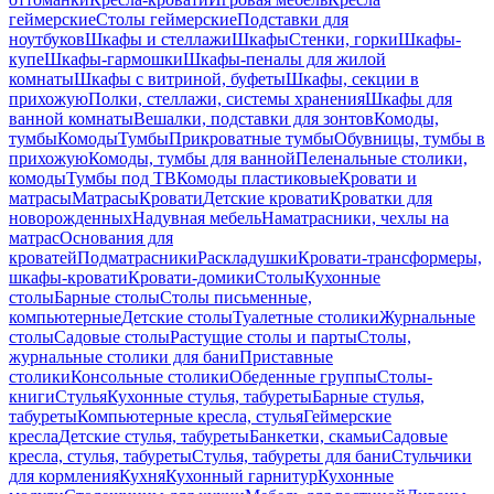
геймерские
Столы геймерские
Подставки для
ноутбуков
Шкафы и стеллажи
Шкафы
Стенки, горки
Шкафы-
купе
Шкафы-гармошки
Шкафы-пеналы для жилой
комнаты
Шкафы с витриной, буфеты
Шкафы, секции в
прихожую
Полки, стеллажи, системы хранения
Шкафы для
ванной комнаты
Вешалки, подставки для зонтов
Комоды,
тумбы
Комоды
Тумбы
Прикроватные тумбы
Обувницы, тумбы в
прихожую
Комоды, тумбы для ванной
Пеленальные столики,
комоды
Тумбы под ТВ
Комоды пластиковые
Кровати и
матрасы
Матрасы
Кровати
Детские кровати
Кроватки для
новорожденных
Надувная мебель
Наматрасники, чехлы на
матрас
Основания для
кроватей
Подматрасники
Раскладушки
Кровати-трансформеры,
шкафы-кровати
Кровати-домики
Столы
Кухонные
столы
Барные столы
Столы письменные,
компьютерные
Детские столы
Туалетные столики
Журнальные
столы
Садовые столы
Растущие столы и парты
Столы,
журнальные столики для бани
Приставные
столики
Консольные столики
Обеденные группы
Столы-
книги
Стулья
Кухонные стулья, табуреты
Барные стулья,
табуреты
Компьютерные кресла, стулья
Геймерские
кресла
Детские стулья, табуреты
Банкетки, скамьи
Садовые
кресла, стулья, табуреты
Стулья, табуреты для бани
Стульчики
для кормления
Кухня
Кухонный гарнитур
Кухонные