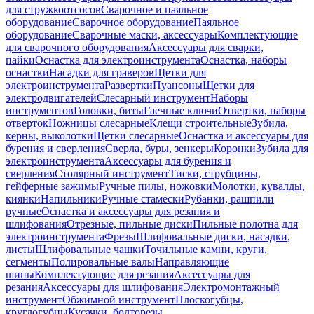
для стружкоотсосов
Сварочное и паяльное
оборудование
Сварочное оборудование
Паяльное
оборудование
Сварочные маски, аксессуары
Комплектующие
для сварочного оборудования
Аксессуары для сварки,
пайки
Оснастка для электроинструмента
Оснастка, наборы
оснастки
Насадки для граверов
Щетки для
электроинструмента
Развертки
Пуансоны
Щетки для
электродвигателей
Слесарный инструмент
Наборы
инструментов
Головки, биты
Гаечные ключи
Отвертки, наборы
отверток
Ножницы слесарные
Клещи строительные
Зубила,
керны, выколотки
Щетки слесарные
Оснастка и аксессуары для
бурения и сверления
Сверла, буры, зенкеры
Коронки
Зубила для
электроинструмента
Аксессуары для бурения и
сверления
Столярный инструмент
Тиски, струбцины,
гейферные зажимы
Ручные пилы, ножовки
Молотки, кувалды,
киянки
Напильники
Ручные стамески
Рубанки, рашпили
ручные
Оснастка и аксессуары для резания и
шлифования
Отрезные, пильные диски
Пильные полотна для
электроинструмента
Фрезы
Шлифовальные диски, насадки,
листы
Шлифовальные чашки
Точильные камни, круги,
сегменты
Полировальные валы
Направляющие
шины
Комплектующие для резания
Аксессуары для
резания
Аксессуары для шлифования
Электромонтажный
инструмент
Обжимной инструмент
Плоскогубцы,
круглогубцы
Кусачки, болторезы,