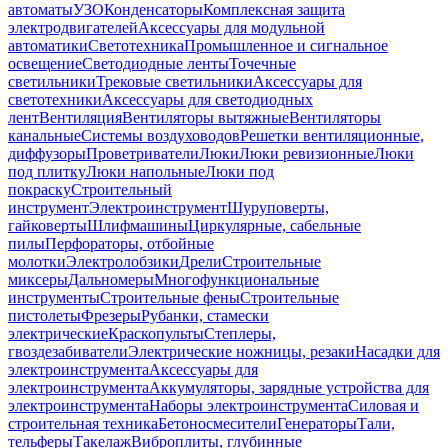
автоматы
УЗО
Конденсаторы
Комплексная защита
электродвигателей
Аксессуары для модульной
автоматики
Светотехника
Промышленное и сигнальное
освещение
Светодиодные ленты
Точечные
светильники
Трековые светильники
Аксессуары для
светотехники
Аксессуары для светодиодных
лент
Вентиляция
Вентиляторы вытяжные
Вентиляторы
канальные
Системы воздуховодов
Решетки вентиляционные,
диффузоры
Проветриватели
Люки
Люки ревизионные
Люки
под плитку
Люки напольные
Люки под
покраску
Строительный
инструмент
Электроинструмент
Шуруповерты,
гайковерты
Шлифмашины
Циркулярные, сабельные
пилы
Перфораторы, отбойные
молотки
Электролобзики
Дрели
Строительные
миксеры
Дальномеры
Многофункциональные
инструменты
Строительные фены
Строительные
пистолеты
Фрезеры
Рубанки, стамески
электрические
Краскопульты
Степлеры,
гвоздезабиватели
Электрические ножницы, резаки
Насадки для
электроинструмента
Аксессуары для
электроинструмента
Аккумуляторы, зарядные устройства для
электроинструмента
Наборы электроинструмента
Силовая и
строительная техника
Бетоносмесители
Генераторы
Тали,
тельферы
Такелаж
Виброплиты, глубинные