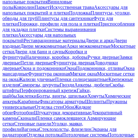
напольные покрытия
Виниловые
полы
Ковролин
Паркет
Искусственная трава
Аксессуары для
напольных покрытий и плитки
Подложка
Плинтусы, уголки,
обводы для труб
Плинтусы для сантехники
Фуги для
плитки
Порожки, профили для пола и плитки
Приспособления
для укладки плитки
Системы выравнивания
плитки
Аксессуары для напольных
покрытий
Реставрационные материалы
Двери и арки
Двери
входные
Двери межкомнатные
Арки межкомнатные
Москитные
сетки
Двери для бани и сауны
Коробки и
фурнитура
Наличники, коробки, доборы
Ручки дверные
Замки
дверные
Петли дверные
Фурнитура дверная
Доводчики
дверные
Окна и подоконники
Окна
Подоконники, отливы
Окна
мансардные
Фурнитура оконная
Мягкие окна
Москитные сетки
на окна
Жалюзи уличные
Пленки солнцезащитные
Крепежные
изделия
Саморезы, шурупы
Гвозди
Анкеры, дюбели
Скобы,
штифты
Перфорированный крепеж
Гайки,
шайбы
Заклепки
Болты, винты, шпильки
Хомуты
Химические
анкеры
Карабины
Фиксаторы арматуры
Шплинты
Пружины
универсальные
Отделка стен
Обои
Жидкие
обои
Фотообои
Штукатурки декоративные
Декоративный
камень
Скинали
Пленки самоклеящиеся
Армирующие
сетки
Стеновые панели
Уголки, маяки,
профили
Вагонка
Стеклохолсты, флизелин
Экраны для
радиаторов
Отделка потолка
Потолочные системы
Потолочные