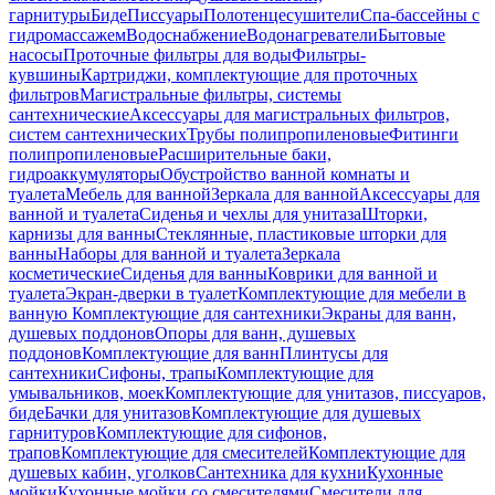
гарнитуры
Биде
Писсуары
Полотенцесушители
Спа-бассейны с
гидромассажем
Водоснабжение
Водонагреватели
Бытовые
насосы
Проточные фильтры для воды
Фильтры-
кувшины
Картриджи, комплектующие для проточных
фильтров
Магистральные фильтры, системы
сантехнические
Аксессуары для магистральных фильтров,
систем сантехнических
Трубы полипропиленовые
Фитинги
полипропиленовые
Расширительные баки,
гидроаккумуляторы
Обустройство ванной комнаты и
туалета
Мебель для ванной
Зеркала для ванной
Аксессуары для
ванной и туалета
Сиденья и чехлы для унитаза
Шторки,
карнизы для ванны
Стеклянные, пластиковые шторки для
ванны
Наборы для ванной и туалета
Зеркала
косметические
Сиденья для ванны
Коврики для ванной и
туалета
Экран-дверки в туалет
Комплектующие для мебели в
ванную
Комплектующие для сантехники
Экраны для ванн,
душевых поддонов
Опоры для ванн, душевых
поддонов
Комплектующие для ванн
Плинтусы для
сантехники
Сифоны, трапы
Комплектующие для
умывальников, моек
Комплектующие для унитазов, писсуаров,
биде
Бачки для унитазов
Комплектующие для душевых
гарнитуров
Комплектующие для сифонов,
трапов
Комплектующие для смесителей
Комплектующие для
душевых кабин, уголков
Сантехника для кухни
Кухонные
мойки
Кухонные мойки со смесителями
Смесители для