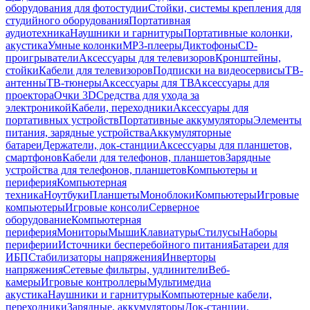
оборудования для фотостудии
Стойки, системы крепления для
студийного оборудования
Портативная
аудиотехника
Наушники и гарнитуры
Портативные колонки,
акустика
Умные колонки
MP3-плееры
Диктофоны
CD-
проигрыватели
Аксессуары для телевизоров
Кронштейны,
стойки
Кабели для телевизоров
Подписки на видеосервисы
ТВ-
антенны
ТВ-тюнеры
Аксессуары для ТВ
Аксессуары для
проектора
Очки 3D
Средства для ухода за
электроникой
Кабели, переходники
Аксессуары для
портативных устройств
Портативные аккумуляторы
Элементы
питания, зарядные устройства
Аккумуляторные
батареи
Держатели, док-станции
Аксессуары для планшетов,
смартфонов
Кабели для телефонов, планшетов
Зарядные
устройства для телефонов, планшетов
Компьютеры и
периферия
Компьютерная
техника
Ноутбуки
Планшеты
Моноблоки
Компьютеры
Игровые
компьютеры
Игровые консоли
Серверное
оборудование
Компьютерная
периферия
Мониторы
Мыши
Клавиатуры
Стилусы
Наборы
периферии
Источники бесперебойного питания
Батареи для
ИБП
Стабилизаторы напряжения
Инверторы
напряжения
Сетевые фильтры, удлинители
Веб-
камеры
Игровые контроллеры
Мультимедиа
акустика
Наушники и гарнитуры
Компьютерные кабели,
переходники
Зарядные, аккумуляторы
Док-станции,