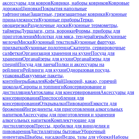
аксессуары для ковров
Коврики, наборы ковриков
Ковровые
дорожки
Циновки
Покрытия напольные
тафтинговые
Защитные, грязезащитные коврики
Кухонные
принадлежности
Кухонные приборы
Терки,
овощерезки
Разделочные доски
Кухонные термометры,
таймеры
Дуршлаги, сита, воронки
Формы, приборы для
приготовления
Молотки для мяса, тендерайзеры
Кухонные
мелочи
Миски
Кухонный текстиль
Кухонные фартуки,
прихватки
Кухонные полотенца
Скатерти, сервировочные
салфетки
Организация хранения на кухне
Посуда для
хранения
Органайзеры для кухни
Органайзеры для
специй
Посуда для ланча
Полки и аксессуары на
рейлинги
Рейлинги для кухни
Одноразовая посуда,
упаковка
Вакуумные пакеты,
контейнеры
Бакалея
Кофе
Чай
Цикорий, какао, горячий
шоколад
Сиропы и топпинги
Консервирование и
дистилляция
Автоклавы для консервирования
Аксессуары для
консервирования
Приспособления для
консервирования
Открывалки
Пивоварни
Емкости для
брожения
Ингредиенты для приготовления алкогольных
напитков
Аксессуары для приготовления и хранения
алкогольных напитков
Комплектующие для
дистилляторов
Прессы, дробилки для виноделия и
пивоварения
Дистилляторы бытовые
Уборочный
инвентарь
Швабры, насадки
Ведра, тазы для уборки
Наборы