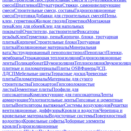
смеси
Шпатлевки
Штукатурки
Стяжки, самонивелирующие
смеси
Строительные смеси, составы
Гидроизоляционные
смеси
Грунтовки
Добавки для строительных смесей
Пены,
клеи, герметики
Жидкие гвозди
Герметики
Монтажная
пена
Клеи для обоев
Клеи для напольных
покрытий
Очистители, растворители
Фиксаторы
резьбы
Клеи
Герметики, пены
Кирпичи, блоки, тротуарная
плитка
Кирпичи
Строительные блоки
Тротуарная
плитка
Изоляционные материалы
Минеральная
вата
Экструдированный пенополистирол
Пенопласт
Пленки,
мембраны
Отражающая теплоизоляция
Гидроизоляционные
ленты
Поликарбонат
Шумоизоляция
Теплоизоляция
Звукоизоляц
плитные и пиломатериалы
Плиты OSB
Фанера
ДСП,
ЛДСП
Мебельные щиты
Террасные доски
Древесные
плиты
Пиломатериалы
Материалы для сухого
строительства
Гипсокартон
Гипсоволокнистые
листы
Цементные плиты
Профили для
гипсокартона
Комплектующие для гипсокартона
Ленты
армирующие
Уплотнительные ленты
Гипсовые и цементные
плиты
Вентиляторы вытяжные
Системы воздуховодов
Решетки
вентиляционные, диффузоры
Кровля и водосток
Черепица и
кровельные материалы
Водосточные системы
Поверхностный
водоотвод
Кровельные софиты
Доборные элементы
кровли
Гидроизоляционные