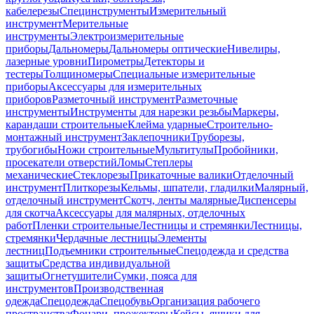
кабелерезы
Специнструменты
Измерительный
инструмент
Мерительные
инструменты
Электроизмерительные
приборы
Дальномеры
Дальномеры оптические
Нивелиры,
лазерные уровни
Пирометры
Детекторы и
тестеры
Толщиномеры
Специальные измерительные
приборы
Аксессуары для измерительных
приборов
Разметочный инструмент
Разметочные
инструменты
Инструменты для нарезки резьбы
Маркеры,
карандаши строительные
Клейма ударные
Строительно-
монтажный инструмент
Заклепочники
Труборезы,
трубогибы
Ножи строительные
Мультитулы
Пробойники,
просекатели отверстий
Ломы
Степлеры
механические
Стеклорезы
Прикаточные валики
Отделочный
инструмент
Плиткорезы
Кельмы, шпатели, гладилки
Малярный,
отделочный инструмент
Скотч, ленты малярные
Диспенсеры
для скотча
Аксессуары для малярных, отделочных
работ
Пленки строительные
Лестницы и стремянки
Лестницы,
стремянки
Чердачные лестницы
Элементы
лестниц
Подъемники строительные
Спецодежда и средства
защиты
Средства индивидуальной
защиты
Огнетушители
Сумки, пояса для
инструментов
Производственная
одежда
Спецодежда
Спецобувь
Организация рабочего
пространства
Фонари, прожекторы
Кейсы, ящики для