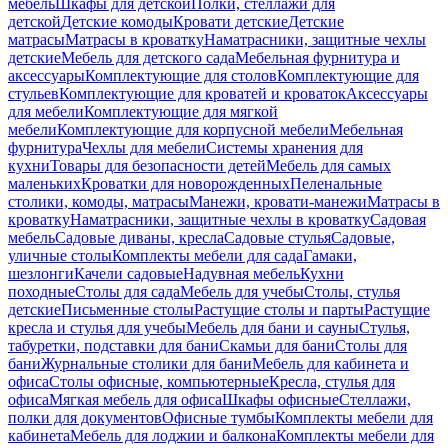
мебель
Шкафы для детской
Полки, стеллажи для
детской
Детские комоды
Кровати детские
Детские
матрасы
Матрасы в кроватку
Наматрасники, защитные чехлы
детские
Мебель для детского сада
Мебельная фурнитура и
аксессуары
Комплектующие для столов
Комплектующие для
стульев
Комплектующие для кроватей и кроваток
Аксессуары
для мебели
Комплектующие для мягкой
мебели
Комплектующие для корпусной мебели
Мебельная
фурнитура
Чехлы для мебели
Системы хранения для
кухни
Товары для безопасности детей
Мебель для самых
маленьких
Кроватки для новорожденных
Пеленальные
столики, комоды, матрасы
Манежи, кровати-манежи
Матрасы в
кроватку
Наматрасники, защитные чехлы в кроватку
Садовая
мебель
Садовые диваны, кресла
Садовые стулья
Садовые,
уличные столы
Комплекты мебели для сада
Гамаки,
шезлонги
Качели садовые
Надувная мебель
Кухни
походные
Столы для сада
Мебель для учебы
Столы, стулья
детские
Письменные столы
Растущие столы и парты
Растущие
кресла и стулья для учебы
Мебель для бани и сауны
Стулья,
табуретки, подставки для бани
Скамьи для бани
Столы для
бани
Журнальные столики для бани
Мебель для кабинета и
офиса
Столы офисные, компьютерные
Кресла, стулья для
офиса
Мягкая мебель для офиса
Шкафы офисные
Стеллажи,
полки для документов
Офисные тумбы
Комплекты мебели для
кабинета
Мебель для лоджии и балкона
Комплекты мебели для