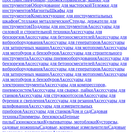
инструментов
Оборудование для мастерской
Тележки для
инструментов
Магниты
Шкафы для
инструментов
Комплектующие для инструментальных
шкафов
Стеллажи металлические
Стенды, держатели для
инструментов
Поддоны для инструментов
Аксессуары для
силовой и строительной техники
Аксессуары для
бензорезов
Аксессуары для бетоносмесителей
Аксессуары для
виброоборудования
Аксессуары для генераторов
Аксессуары
для затирочных машин
Аксессуары для мотопомп
Аксессуары
для мотобуров и бензобуров
Аксессуары для строительного
инструмента
Аксессуары пневмооборудования
Аксессуары для
бензорезов
Аксессуары для бетоносмесителей
Аксессуары для
виброоборудования
Аксессуары для генераторов
Аксессуары
для затирочных машин
Аксессуары для мотопомп
Аксессуары
для мотобуров и бензобуров
Аксессуары для
электроинструмента
Аксессуары для компрессоров,
пневмосистем
Аксессуары для сварки, пайки
Аксессуары для
станков
Аксессуары для стружкоотсосов
Аксессуары для
бурения и сверления
Аксессуары для резания
Аксессуары для
шлифования
Аксессуары для измерительных
приборов
Аксессуары для станков
Дом и сад
Садовая
техника
Триммеры, бензокосы
Цепные
пилы
Газонокосилки
Культиваторы, мотоблоки
Кусторезы,
садовые ножницы
Садовые, кормовые измельчители
Садовые