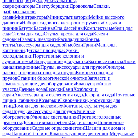
пылесосы, воздуходувки
Аэраторы,
скарификаторы
Снегоуборщики
Дровоколы
Сеялки,
разбрасыватели
семян
Минитракторы
Миникультиваторы
Мойки высокого
давления
Наборы садового электроинструмента
Отдых и
пикник
Батуты
Бассейны
Спа-бассейны
Комплекты мебели для
сада
Столы для сада
Стулья, кресла для сада
Качели
садовые
Гамаки, шезлонги
Раскладушки
Зонты,
тенты
Аксессуары для садовой мебели
Грили
Мангалы,
коптильни
Детская площадка
Сумки-
холодильники
Портативные колонки и
аудиосистемы
Оборудование для участка
Бытовые насосы
Люки
канализационные
Пруды, аксессуары для прудов
Фильтры,
насосы, стерилизаторы для прудов
Компрессоры для
прудов
Станции биологической очистки
Запчасти и
комплектующие для оборудования
Благоустройство
участка
Дачные дома
Беседки
Бани
Хозблоки и
сараи
Аксессуары для озеленения сада
Декор для сада
Почтовые
ящики, таблички
Козырьки
Скворечники, кормушки для
птиц
Домики для насекомых
Фонтаны, скульптуры для
сада
Пруды, аксессуары для прудов
Уличные
обогреватели
Уличные светильники
Противогололедные
реагенты
Декоративный щебень
Сад и огород
Поливочное
оборудование
Садовые опрыскиватели
Шланги для дома и
сада
Парники
Теплицы
Комплектующие для теплиц
Модульные