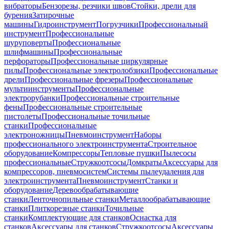
вибраторы
Бензорезы, резчики швов
Стойки, дрели для
бурения
Затирочные
машины
Гидроинструмент
Погрузчики
Профессиональный
инструмент
Профессиональные
шуруповерты
Профессиональные
шлифмашины
Профессиональные
перфораторы
Профессиональные циркулярные
пилы
Профессиональные электролобзики
Профессиональные
дрели
Профессиональные фрезеры
Профессиональные
мультиинструменты
Профессиональные
электрорубанки
Профессиональные строительные
фены
Профессиональные строительные
пистолеты
Профессиональные точильные
станки
Профессиональные
электроножницы
Пневмоинструмент
Наборы
профессионального электроинструмента
Строительное
оборудование
Компрессоры
Тепловые пушки
Пылесосы
профессиональные
Стружкоотсосы
Домкраты
Аксессуары для
компрессоров, пневмосистем
Системы пылеудаления для
электроинструмента
Пневмоинструмент
Станки и
оборудование
Деревообрабатывающие
станки
Ленточнопильные станки
Металлообрабатывающие
станки
Плиткорезные станки
Точильные
станки
Комплектующие для станков
Оснастка для
станков
Аксессуары для станков
Стружкоотсосы
Аксессуары