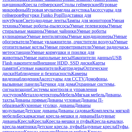
наушники
Кресла геймерские
Столы геймерские
Игровые
микрофоны
Игровая мультимедиа акустика
Аксессуары для
геймеров
Фигурки Funko Pop
Подставки для
ноутбуков
Светодиодные ленты
Лампы для мониторов
Умная
техника
Умные роботы-пылесосы
Умные телевизоры
Умные
стиральные машины
Умные чайники
Умные роботы
кулинарные
Умные вентиляторы
Умные кондиционеры
Умные
обогреватели
Умные увлажнители, очистители воздуха
Умные
отопительные котлы
Умные проветриватели
Умные радиочасы,
метеостанции
Умные кормушки и поилки для
животных
Умные напольные весы
Накопители данных
USB
Flash накопители
Внешние HDD, SSD диски
Карты
памяти
Сетевые накопители
Картридеры
Оптические
диски
Наблюдение и безопасность
Камеры
видеонаблюдения
Аксессуары для CCTV
Домофоны,
вызывные панели
Датчики для дома
Охранные системы,
сигнализации
Системы контроля и управления
доступом
Металлодетекторы
Мебель
Мягкая мебель
Диваны,
тахты
Диваны прямые
Диваны угловые
Диваны П-
образные
Кухонные уголки, диваны
Диваны
модульные
Детские диваны
Диваны садовые
Комплекты мягкой
мебели
Бескаркасные кресла-мешки и диваны
Надувные
диваны
Кресла
Кресла
Кресла-мешки и пуфы
Кресла-качалки,
кресла-маятники
Детские кресла, пуфы
Надувные кресла
Пуфы,
оттоманки
Кресла-кровати
Игровая мебель
Кресла