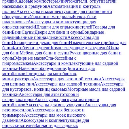
грядки
Садовые компостеры
Уничтожители, отпугиватели
насекомых и грызунов
Автоматизация и контроль
полива
Аксессуары и комплектующие для поливочного
оборудования
Укрывные материалы
Бочки, баки
пластиковые
Аксессуары и комплектующие для
опрыскивателей
Шланги для опрыскивателей
Товары для
бани
Бани
Сауны
Двери для бани и сауны
Бондарные
изделия
Банные принадлежности
Аксессуары для
бани
Оснащение и декор для бани
Измерительные приборы для
бани
Фитобочки, купели
Комплектующие для купелей
Окна
для бани
Мебель для бани и сауны
Ручки дверные для бани и
сауны
Эфирные масла
Спа-бассейны с
гидромассажем
Аксессуары и комплектующие для садовой
техники
Навесное оборудование
Двигатели для
мотоблоков
Прицепы для мотоблоков,
минитракторов
Аксессуары для газонной техники
Аксессуары
для цепных пил
Аксессуары для садовой техники
Аксессуары
для кусторезов, ножниц садовых
Моторные масла для садовой
техники
Аксессуары для аэратоторов и
скарификаторов
Аксессуары для культиваторов и
мотоблоков
Аксессуары для воздуходувок
Аксессуары для
газонокосилок
Аксессуары для бензокос и
триммеров
Аксессуары для моек высокого
давления
Аксессуары и комплектующие для
опрыскивателей
Запчасти для садовых