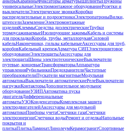
анкеры
Карабины
Фиксаторы арматуры
Шплинты
Пружины
универсальные
Электромонтажное оборудование
Розетки и
выключатели
Электрические звонки
Коробки
распределительные и подрозетники
Электропатроны
Вилки,
штепсели
Заземление
Электромонтажные
изделия
Клеммы
Средства диэлектрические
Трубки
термоусаживаемые
Изолирующие зажимы
Кабель и системы
для прокладки
Короба, трубы, металлорукав
Силовой
кабель
Наконечники, гильзы кабельные
Аксессуары для труб,
коробов
Кабельный крепеж
Арматура СИП
Электрощитовое
оборудование
Электрощиты
Аксессуары для
электрощита
Шины электротехнические
Выключатели
путевые, концевые
Трансформаторы
Аппаратура
управления
Рубильники
Предохранители
Частотные
преобразователи
Пускатели магнитные
Модульная
автоматика
Выключатели автоматические
Реле
Выключатели
нагрузки
Контакторы
Дополнительное модульное
оборудование
УЗИП
Автоматика пуска
двигателя
Дифференциальные
автоматы
УЗО
Конденсаторы
Комплексная защита
электродвигателей
Аксессуары для модульной
автоматики
Приборы учета
Счетчики газа
Счетчики
электроэнергии
Счетчики воды
Ремонт и отделка
Напольные
покрытия и
плитка
Плитка
Ламинат
Линолеум
Керамогранит
Спортивные