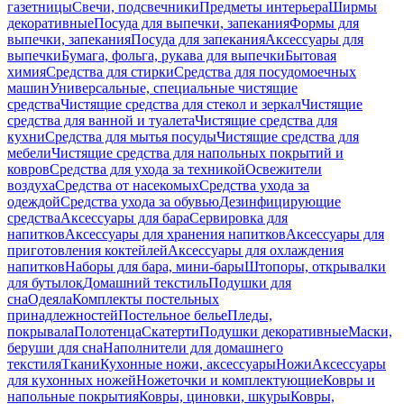
газетницы
Свечи, подсвечники
Предметы интерьера
Ширмы
декоративные
Посуда для выпечки, запекания
Формы для
выпечки, запекания
Посуда для запекания
Аксессуары для
выпечки
Бумага, фольга, рукава для выпечки
Бытовая
химия
Средства для стирки
Средства для посудомоечных
машин
Универсальные, специальные чистящие
средства
Чистящие средства для стекол и зеркал
Чистящие
средства для ванной и туалета
Чистящие средства для
кухни
Средства для мытья посуды
Чистящие средства для
мебели
Чистящие средства для напольных покрытий и
ковров
Средства для ухода за техникой
Освежители
воздуха
Средства от насекомых
Средства ухода за
одеждой
Средства ухода за обувью
Дезинфицирующие
средства
Аксессуары для бара
Сервировка для
напитков
Аксессуары для хранения напитков
Аксессуары для
приготовления коктейлей
Аксессуары для охлаждения
напитков
Наборы для бара, мини-бары
Штопоры, открывалки
для бутылок
Домашний текстиль
Подушки для
сна
Одеяла
Комплекты постельных
принадлежностей
Постельное белье
Пледы,
покрывала
Полотенца
Скатерти
Подушки декоративные
Маски,
беруши для сна
Наполнители для домашнего
текстиля
Ткани
Кухонные ножи, аксессуары
Ножи
Аксессуары
для кухонных ножей
Ножеточки и комплектующие
Ковры и
напольные покрытия
Ковры, циновки, шкуры
Ковры,