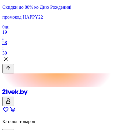
Скидки до 80% ко Дню Рождения!
промокод HAPPY22
0
дн
19
:
58
:
30
Каталог товаров