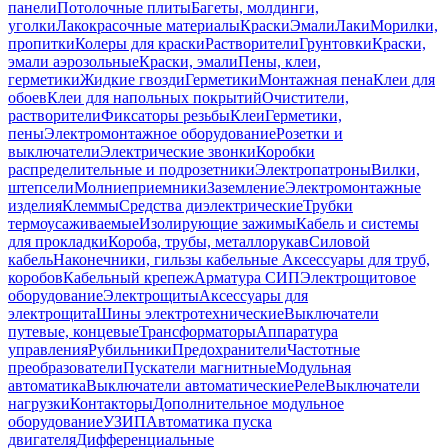
панели
Потолочные плиты
Багеты, молдинги,
уголки
Лакокрасочные материалы
Краски
Эмали
Лаки
Морилки,
пропитки
Колеры для краски
Растворители
Грунтовки
Краски,
эмали аэрозольные
Краски, эмали
Пены, клеи,
герметики
Жидкие гвозди
Герметики
Монтажная пена
Клеи для
обоев
Клеи для напольных покрытий
Очистители,
растворители
Фиксаторы резьбы
Клеи
Герметики,
пены
Электромонтажное оборудование
Розетки и
выключатели
Электрические звонки
Коробки
распределительные и подрозетники
Электропатроны
Вилки,
штепсели
Молниеприемники
Заземление
Электромонтажные
изделия
Клеммы
Средства диэлектрические
Трубки
термоусаживаемые
Изолирующие зажимы
Кабель и системы
для прокладки
Короба, трубы, металлорукав
Силовой
кабель
Наконечники, гильзы кабельные
Аксессуары для труб,
коробов
Кабельный крепеж
Арматура СИП
Электрощитовое
оборудование
Электрощиты
Аксессуары для
электрощита
Шины электротехнические
Выключатели
путевые, концевые
Трансформаторы
Аппаратура
управления
Рубильники
Предохранители
Частотные
преобразователи
Пускатели магнитные
Модульная
автоматика
Выключатели автоматические
Реле
Выключатели
нагрузки
Контакторы
Дополнительное модульное
оборудование
УЗИП
Автоматика пуска
двигателя
Дифференциальные