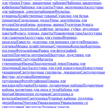
для уборки
Турки, заварочные чайники
Чайники заварочные,
кофейники
Чайники для плиты
Турки, молочники
Аксессуары
для чайников, электрочайников
Фильтры-
кувшины
Хозяйственные товары
Сушилки для белья,
прищепки
Гладильные доски
Урны, контейнеры для
мусора
Органайзеры, корзины, ящики
Туалетная бумага,
бумажные полотенца
Салфетки, мочалки, губки, мусорные
пакеты
Фольга, пленка, пакеты
Упаковочная тара
Аксессуары
для глажения
Аксессуары для стирки
Веревки,
шпагаты
Емкости, дозаторы для моющих средств
Вешалки-
плечики
Мешки хозяйственные
Сувениры
Копилки
Картины,
постеры
Фотоальбомы
Рамки для фотографий,
картин
Предметы интерьера
Шкатулки, подставки для
украшений
Статуэтки
Магниты
сувенирные
Иконы
Праздничный декор
Товары для
праздника
Елки
Аксессуары для елей новогодних
Новогодние
украшения
Светодиодные гирлянды, декорации
Светодиодные
фигуры, игрушки
Временные
татуировки
Фотобутафория
Товары для
маскарада
Подарки
Подарки, подарочные наборы
Подарочные
наборы косметики для лица и тела
Наборы для
бритья
Оформление подарков
Сантехника и
водоснабжение
Сантехника
Душевые кабины, поддоны,
двери
Ванны
Унитазы
Умывальники
Умывальники со
смесителями
Смесители
Душевые панели,