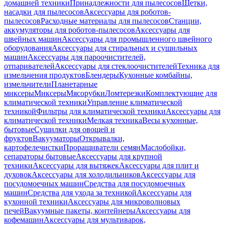
домашней техники
Принадлежности для пылесосов
Щетки,
насадки для пылесосов
Аксессуары для роботов-
пылесосов
Расходные материалы для пылесосов
Станции,
аккумуляторы для роботов-пылесосов
Аксессуары для
швейных машин
Аксессуары для промышленного швейного
оборудования
Аксессуары для стиральных и сушильных
машин
Аксессуары для пароочистителей,
отпаривателей
Аксессуары для стеклоочистителей
Техника для
измельчения продуктов
Блендеры
Кухонные комбайны,
измельчители
Планетарные
миксеры
Миксеры
Мясорубки
Ломтерезки
Комплектующие для
климатической техники
Управление климатической
техникой
Фильтры для климатической техники
Аксессуары для
климатической техники
Мелкая техника
Весы кухонные,
бытовые
Сушилки для овощей и
фруктов
Вакууматоры
Открывалки,
картофелечистки
Проращиватели семян
Маслобойки,
сепараторы бытовые
Аксессуары для крупной
техники
Аксессуары для вытяжек
Аксессуары для плит и
духовок
Аксессуары для холодильников
Аксессуары для
посудомоечных машин
Средства для посудомоечных
машин
Средства для ухода за техникой
Аксессуары для
кухонной техники
Аксессуары для микроволновых
печей
Вакуумные пакеты, контейнеры
Аксессуары для
кофемашин
Аксессуары для мультиварок,