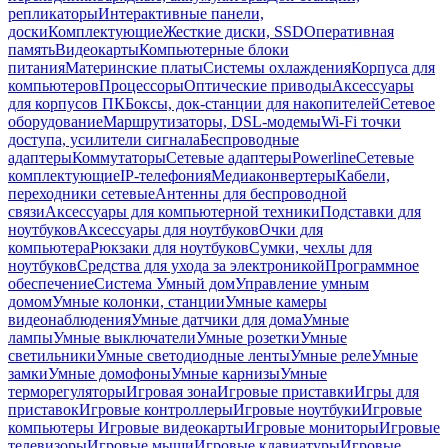
репликаторы
Интерактивные панели,
доски
Комплектующие
Жесткие диски, SSD
Оперативная
память
Видеокарты
Компьютерные блоки
питания
Материнские платы
Системы охлаждения
Корпуса для
компьютеров
Процессоры
Оптические приводы
Аксессуары
для корпусов ПК
Боксы, док-станции для накопителей
Сетевое
оборудование
Маршрутизаторы, DSL-модемы
Wi-Fi точки
доступа, усилители сигнала
Беспроводные
адаптеры
Коммутаторы
Сетевые адаптеры
Powerline
Сетевые
комплектующие
IP-телефония
Медиаконвертеры
Кабели,
переходники сетевые
Антенны для беспроводной
связи
Аксессуары для компьютерной техники
Подставки для
ноутбуков
Аксессуары для ноутбуков
Очки для
компьютера
Рюкзаки для ноутбуков
Сумки, чехлы для
ноутбуков
Средства для ухода за электроникой
Программное
обеспечение
Система Умный дом
Управление умным
домом
Умные колонки, станции
Умные камеры
видеонаблюдения
Умные датчики для дома
Умные
лампы
Умные выключатели
Умные розетки
Умные
светильники
Умные светодиодные ленты
Умные реле
Умные
замки
Умные домофоны
Умные карнизы
Умные
терморегуляторы
Игровая зона
Игровые приставки
Игры для
приставок
Игровые контроллеры
Игровые ноутбуки
Игровые
компьютеры
Игровые видеокарты
Игровые мониторы
Игровые
телевизоры
Игровые мыши
Игровые клавиатуры
Игровые