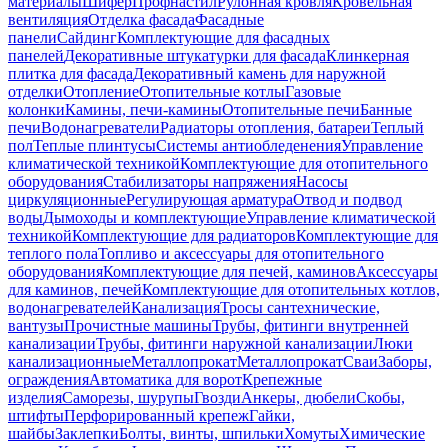
материалы
Шифер
Профнастил
Рулонная кровля
Кровельная
вентиляция
Отделка фасада
Фасадные
панели
Сайдинг
Комплектующие для фасадных
панелей
Декоративные штукатурки для фасада
Клинкерная
плитка для фасада
Декоративный камень для наружной
отделки
Отопление
Отопительные котлы
Газовые
колонки
Камины, печи-камины
Отопительные печи
Банные
печи
Водонагреватели
Радиаторы отопления, батареи
Теплый
пол
Теплые плинтусы
Системы антиобледенения
Управление
климатической техникой
Комплектующие для отопительного
оборудования
Стабилизаторы напряжения
Насосы
циркуляционные
Регулирующая арматура
Отвод и подвод
воды
Дымоходы и комплектующие
Управление климатической
техникой
Комплектующие для радиаторов
Комплектующие для
теплого пола
Топливо и аксессуары для отопительного
оборудования
Комплектующие для печей, каминов
Аксессуары
для каминов, печей
Комплектующие для отопительных котлов,
водонагревателей
Канализация
Тросы сантехнические,
вантузы
Прочистные машины
Трубы, фитинги внутренней
канализации
Трубы, фитинги наружной канализации
Люки
канализационные
Металлопрокат
Металлопрокат
Сваи
Заборы,
ограждения
Автоматика для ворот
Крепежные
изделия
Саморезы, шурупы
Гвозди
Анкеры, дюбели
Скобы,
штифты
Перфорированный крепеж
Гайки,
шайбы
Заклепки
Болты, винты, шпильки
Хомуты
Химические