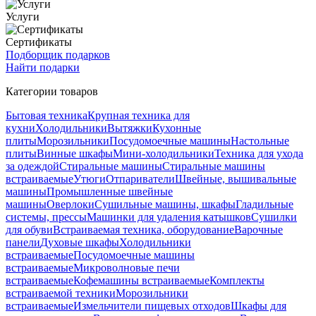
Услуги
Сертификаты
Подборщик подарков
Найти подарки
Категории товаров
Бытовая техника
Крупная техника для
кухни
Холодильники
Вытяжки
Кухонные
плиты
Морозильники
Посудомоечные машины
Настольные
плиты
Винные шкафы
Мини-холодильники
Техника для ухода
за одеждой
Стиральные машины
Стиральные машины
встраиваемые
Утюги
Отпариватели
Швейные, вышивальные
машины
Промышленные швейные
машины
Оверлоки
Сушильные машины, шкафы
Гладильные
системы, прессы
Машинки для удаления катышков
Сушилки
для обуви
Встраиваемая техника, оборудование
Варочные
панели
Духовые шкафы
Холодильники
встраиваемые
Посудомоечные машины
встраиваемые
Микроволновые печи
встраиваемые
Кофемашины встраиваемые
Комплекты
встраиваемой техники
Морозильники
встраиваемые
Измельчители пищевых отходов
Шкафы для