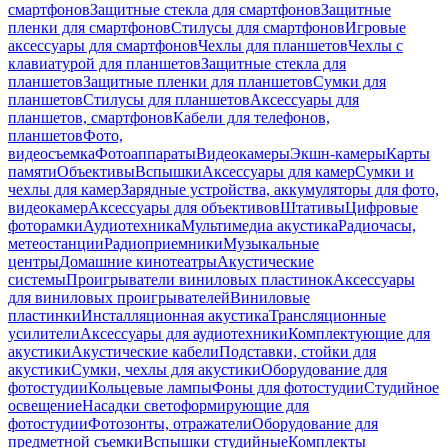
смартфонов
Защитные стекла для смартфонов
Защитные
пленки для смартфонов
Стилусы для смартфонов
Игровые
аксессуары для смартфонов
Чехлы для планшетов
Чехлы с
клавиатурой для планшетов
Защитные стекла для
планшетов
Защитные пленки для планшетов
Сумки для
планшетов
Стилусы для планшетов
Аксессуары для
планшетов, смартфонов
Кабели для телефонов,
планшетов
Фото,
видеосъемка
Фотоаппараты
Видеокамеры
Экшн-камеры
Карты
памяти
Объективы
Вспышки
Аксессуары для камер
Сумки и
чехлы для камер
Зарядные устройства, аккумуляторы для фото,
видеокамер
Аксессуары для объективов
Штативы
Цифровые
фоторамки
Аудиотехника
Мультимедиа акустика
Радиочасы,
метеостанции
Радиоприемники
Музыкальные
центры
Домашние кинотеатры
Акустические
системы
Проигрыватели виниловых пластинок
Аксессуары
для виниловых проигрывателей
Виниловые
пластинки
Инсталляционная акустика
Трансляционные
усилители
Аксессуары для аудиотехники
Комплектующие для
акустики
Акустические кабели
Подставки, стойки для
акустики
Сумки, чехлы для акустики
Оборудование для
фотостудии
Кольцевые лампы
Фоны для фотостудии
Студийное
освещение
Насадки светоформирующие для
фотостудии
Фотозонты, отражатели
Оборудование для
предметной съемки
Вспышки студийные
Комплекты