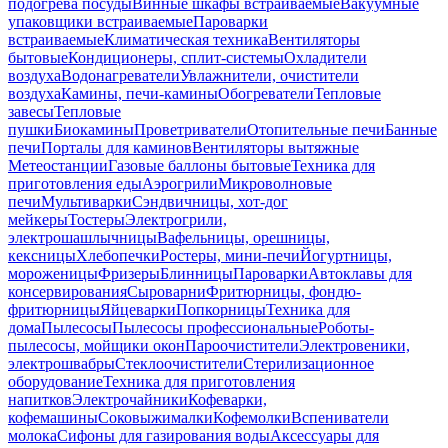
подогрева посуды
Винные шкафы встраиваемые
Вакуумные
упаковщики встраиваемые
Пароварки
встраиваемые
Климатическая техника
Вентиляторы
бытовые
Кондиционеры, сплит-системы
Охладители
воздуха
Водонагреватели
Увлажнители, очистители
воздуха
Камины, печи-камины
Обогреватели
Тепловые
завесы
Тепловые
пушки
Биокамины
Проветриватели
Отопительные печи
Банные
печи
Порталы для каминов
Вентиляторы вытяжные
Метеостанции
Газовые баллоны бытовые
Техника для
приготовления еды
Аэрогрили
Микроволновые
печи
Мультиварки
Сэндвичницы, хот-дог
мейкеры
Тостеры
Электрогрили,
электрошашлычницы
Вафельницы, орешницы,
кексницы
Хлебопечки
Ростеры, мини-печи
Йогуртницы,
мороженицы
Фризеры
Блинницы
Пароварки
Автоклавы для
консервирования
Сыроварни
Фритюрницы, фондю-
фритюрницы
Яйцеварки
Попкорницы
Техника для
дома
Пылесосы
Пылесосы профессиональные
Роботы-
пылесосы, мойщики окон
Пароочистители
Электровеники,
электрошвабры
Стеклоочистители
Стерилизационное
оборудование
Техника для приготовления
напитков
Электрочайники
Кофеварки,
кофемашины
Соковыжималки
Кофемолки
Вспениватели
молока
Сифоны для газирования воды
Аксессуары для