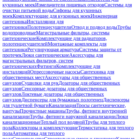
кухонных моек
Измельчители пищевых отходов
Системы для
очистки питьевой воды
Сифоны для кухонных
моек
Комплектующие для кухонных моек
Инженерная
сантехника
Инсталляции для
сантехники
Полотенцесушители
Отвод и подвод воды
Трубы
водопроводные
Магистральные фильтры, системы
сантехнические
Комплектующие для радиаторов,
полотенцесушителей
Монтажные комплекты для
сантехники
Регулирующая арматура
Системы защиты от
протечек
Люки сантехнические
Аксессуары для
магистральных фильтров, систем
сантехнических
Фитинги
Комплектующие для
инсталляций
Опрессовочные насосы
Сантехника для
общественных мест
Аксессуары для общественных
санузлов
Сушилки для рук
Дозаторы для общественных
санузлов
Сенсорные дозаторы для общественных
санузлов
Локтевые дозаторы для общественных
санузлов
Диспенсеры для бумажных полотенец
Диспенсеры
для туалетной бумаги
Канализация
Тросы сантехнические,
вантузы
Прочистные машины
Трубы, фитинги внутренней
канализации
Трубы, фитинги наружной канализации
Люки
канализационные
Теплый пол водяной
Трубы для теплого
пола
Коллекторы и комплектующие
Термостатика для теплого
пола
Автоматика для теплого
пола
Строительство
Строительные смеси и грунтовки
Клеевые