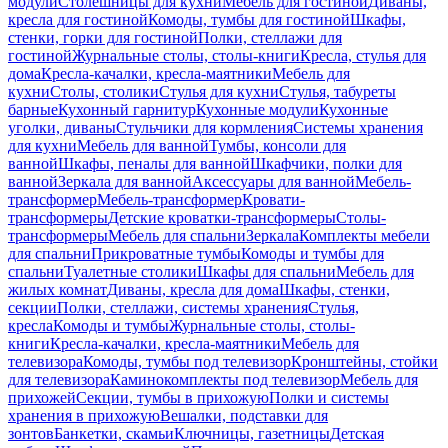
модули
Столешницы для кухни
Мебель для гостиной
Диваны,
кресла для гостиной
Комоды, тумбы для гостиной
Шкафы,
стенки, горки для гостиной
Полки, стеллажи для
гостиной
Журнальные столы, столы-книги
Кресла, стулья для
дома
Кресла-качалки, кресла-маятники
Мебель для
кухни
Столы, столики
Стулья для кухни
Стулья, табуреты
барные
Кухонный гарнитур
Кухонные модули
Кухонные
уголки, диваны
Стульчики для кормления
Системы хранения
для кухни
Мебель для ванной
Тумбы, консоли для
ванной
Шкафы, пеналы для ванной
Шкафчики, полки для
ванной
Зеркала для ванной
Аксессуары для ванной
Мебель-
трансформер
Мебель-трансформер
Кровати-
трансформеры
Детские кроватки-трансформеры
Столы-
трансформеры
Мебель для спальни
Зеркала
Комплекты мебели
для спальни
Прикроватные тумбы
Комоды и тумбы для
спальни
Туалетные столики
Шкафы для спальни
Мебель для
жилых комнат
Диваны, кресла для дома
Шкафы, стенки,
секции
Полки, стеллажи, системы хранения
Стулья,
кресла
Комоды и тумбы
Журнальные столы, столы-
книги
Кресла-качалки, кресла-маятники
Мебель для
телевизора
Комоды, тумбы под телевизор
Кронштейны, стойки
для телевизора
Каминокомплекты под телевизор
Мебель для
прихожей
Секции, тумбы в прихожую
Полки и системы
хранения в прихожую
Вешалки, подставки для
зонтов
Банкетки, скамьи
Ключницы, газетницы
Детская