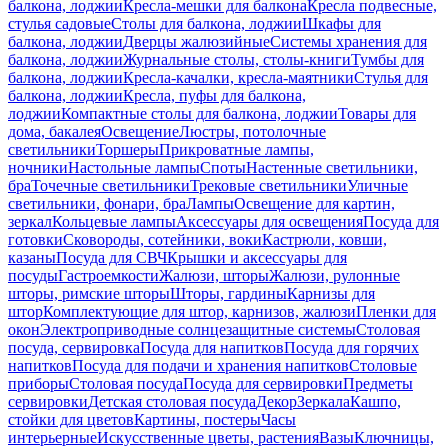
балкона, лоджии
Кресла-мешки для балкона
Кресла подвесные,
стулья садовые
Столы для балкона, лоджии
Шкафы для
балкона, лоджии
Дверцы жалюзийные
Системы хранения для
балкона, лоджии
Журнальные столы, столы-книги
Тумбы для
балкона, лоджии
Кресла-качалки, кресла-маятники
Стулья для
балкона, лоджии
Кресла, пуфы для балкона,
лоджии
Компактные столы для балкона, лоджии
Товары для
дома, бакалея
Освещение
Люстры, потолочные
светильники
Торшеры
Прикроватные лампы,
ночники
Настольные лампы
Споты
Настенные светильники,
бра
Точечные светильники
Трековые светильники
Уличные
светильники, фонари, бра
Лампы
Освещение для картин,
зеркал
Кольцевые лампы
Аксессуары для освещения
Посуда для
готовки
Сковороды, сотейники, воки
Кастрюли, ковши,
казаны
Посуда для СВЧ
Крышки и аксессуары для
посуды
Гастроемкости
Жалюзи, шторы
Жалюзи, рулонные
шторы, римские шторы
Шторы, гардины
Карнизы для
штор
Комплектующие для штор, карнизов, жалюзи
Пленки для
окон
Электроприводные солнцезащитные системы
Столовая
посуда, сервировка
Посуда для напитков
Посуда для горячих
напитков
Посуда для подачи и хранения напитков
Столовые
приборы
Столовая посуда
Посуда для сервировки
Предметы
сервировки
Детская столовая посуда
Декор
Зеркала
Кашпо,
стойки для цветов
Картины, постеры
Часы
интерьерные
Искусственные цветы, растения
Вазы
Ключницы,