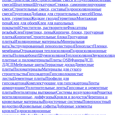
смеси
Шпатлевки
Штукатурки
Стяжки, самонивелирующие
смеси
Строительные смеси, составы
Гидроизоляционные
смеси
Грунтовки
Добавки для строительных смесей
Пены,
клеи, герметики
Жидкие гвозди
Герметики
Монтажная
пена
Клеи для обоев
Клеи для напольных
покрытий
Очистители, растворители
Фиксаторы
резьбы
Клеи
Герметики, пены
Кирпичи, блоки, тротуарная
плитка
Кирпичи
Строительные блоки
Тротуарная
плитка
Изоляционные материалы
Минеральная
вата
Экструдированный пенополистирол
Пенопласт
Пленки,
мембраны
Отражающая теплоизоляция
Гидроизоляционные
ленты
Поликарбонат
Шумоизоляция
Теплоизоляция
Звукоизоляц
плитные и пиломатериалы
Плиты OSB
Фанера
ДСП,
ЛДСП
Мебельные щиты
Террасные доски
Древесные
плиты
Пиломатериалы
Материалы для сухого
строительства
Гипсокартон
Гипсоволокнистые
листы
Цементные плиты
Профили для
гипсокартона
Комплектующие для гипсокартона
Ленты
армирующие
Уплотнительные ленты
Гипсовые и цементные
плиты
Вентиляторы вытяжные
Системы воздуховодов
Решетки
вентиляционные, диффузоры
Кровля и водосток
Черепица и
кровельные материалы
Водосточные системы
Поверхностный
водоотвод
Кровельные софиты
Доборные элементы
кровли
Гидроизоляционные