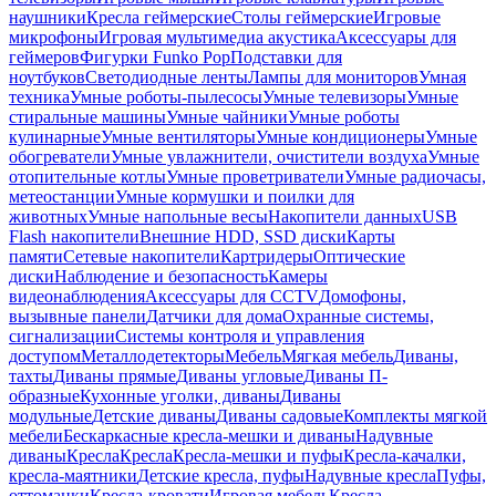
наушники
Кресла геймерские
Столы геймерские
Игровые
микрофоны
Игровая мультимедиа акустика
Аксессуары для
геймеров
Фигурки Funko Pop
Подставки для
ноутбуков
Светодиодные ленты
Лампы для мониторов
Умная
техника
Умные роботы-пылесосы
Умные телевизоры
Умные
стиральные машины
Умные чайники
Умные роботы
кулинарные
Умные вентиляторы
Умные кондиционеры
Умные
обогреватели
Умные увлажнители, очистители воздуха
Умные
отопительные котлы
Умные проветриватели
Умные радиочасы,
метеостанции
Умные кормушки и поилки для
животных
Умные напольные весы
Накопители данных
USB
Flash накопители
Внешние HDD, SSD диски
Карты
памяти
Сетевые накопители
Картридеры
Оптические
диски
Наблюдение и безопасность
Камеры
видеонаблюдения
Аксессуары для CCTV
Домофоны,
вызывные панели
Датчики для дома
Охранные системы,
сигнализации
Системы контроля и управления
доступом
Металлодетекторы
Мебель
Мягкая мебель
Диваны,
тахты
Диваны прямые
Диваны угловые
Диваны П-
образные
Кухонные уголки, диваны
Диваны
модульные
Детские диваны
Диваны садовые
Комплекты мягкой
мебели
Бескаркасные кресла-мешки и диваны
Надувные
диваны
Кресла
Кресла
Кресла-мешки и пуфы
Кресла-качалки,
кресла-маятники
Детские кресла, пуфы
Надувные кресла
Пуфы,
оттоманки
Кресла-кровати
Игровая мебель
Кресла