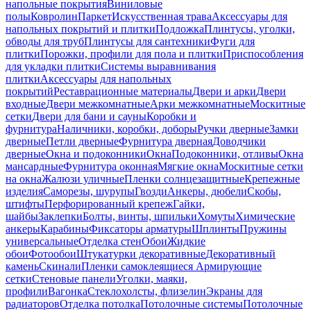
напольные покрытия
Виниловые
полы
Ковролин
Паркет
Искусственная трава
Аксессуары для
напольных покрытий и плитки
Подложка
Плинтусы, уголки,
обводы для труб
Плинтусы для сантехники
Фуги для
плитки
Порожки, профили для пола и плитки
Приспособления
для укладки плитки
Системы выравнивания
плитки
Аксессуары для напольных
покрытий
Реставрационные материалы
Двери и арки
Двери
входные
Двери межкомнатные
Арки межкомнатные
Москитные
сетки
Двери для бани и сауны
Коробки и
фурнитура
Наличники, коробки, доборы
Ручки дверные
Замки
дверные
Петли дверные
Фурнитура дверная
Доводчики
дверные
Окна и подоконники
Окна
Подоконники, отливы
Окна
мансардные
Фурнитура оконная
Мягкие окна
Москитные сетки
на окна
Жалюзи уличные
Пленки солнцезащитные
Крепежные
изделия
Саморезы, шурупы
Гвозди
Анкеры, дюбели
Скобы,
штифты
Перфорированный крепеж
Гайки,
шайбы
Заклепки
Болты, винты, шпильки
Хомуты
Химические
анкеры
Карабины
Фиксаторы арматуры
Шплинты
Пружины
универсальные
Отделка стен
Обои
Жидкие
обои
Фотообои
Штукатурки декоративные
Декоративный
камень
Скинали
Пленки самоклеящиеся
Армирующие
сетки
Стеновые панели
Уголки, маяки,
профили
Вагонка
Стеклохолсты, флизелин
Экраны для
радиаторов
Отделка потолка
Потолочные системы
Потолочные