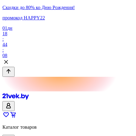
Скидки до 80% ко Дню Рождения!
промокод HAPPY22
01
дн
18
:
44
:
08
Каталог товаров