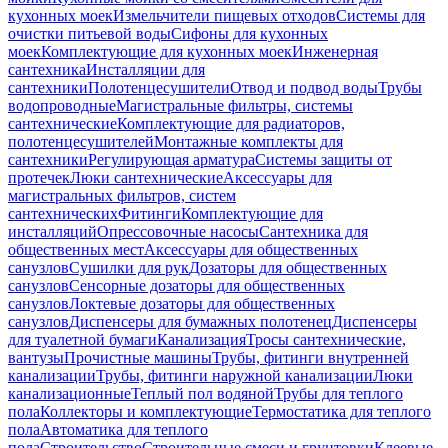
кухонных моек
Измельчители пищевых отходов
Системы для
очистки питьевой воды
Сифоны для кухонных
моек
Комплектующие для кухонных моек
Инженерная
сантехника
Инсталляции для
сантехники
Полотенцесушители
Отвод и подвод воды
Трубы
водопроводные
Магистральные фильтры, системы
сантехнические
Комплектующие для радиаторов,
полотенцесушителей
Монтажные комплекты для
сантехники
Регулирующая арматура
Системы защиты от
протечек
Люки сантехнические
Аксессуары для
магистральных фильтров, систем
сантехнических
Фитинги
Комплектующие для
инсталляций
Опрессовочные насосы
Сантехника для
общественных мест
Аксессуары для общественных
санузлов
Сушилки для рук
Дозаторы для общественных
санузлов
Сенсорные дозаторы для общественных
санузлов
Локтевые дозаторы для общественных
санузлов
Диспенсеры для бумажных полотенец
Диспенсеры
для туалетной бумаги
Канализация
Тросы сантехнические,
вантузы
Прочистные машины
Трубы, фитинги внутренней
канализации
Трубы, фитинги наружной канализации
Люки
канализационные
Теплый пол водяной
Трубы для теплого
пола
Коллекторы и комплектующие
Термостатика для теплого
пола
Автоматика для теплого
пола
Строительство
Строительные смеси и грунтовки
Клеевые