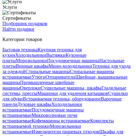
Услуги
Сертификаты
Подборщик подарков
Найти подарки
Категории товаров
Бытовая техника
Крупная техника для
кухни
Холодильники
Вытяжки
Кухонные
плиты
Морозильники
Посудомоечные машины
Настольные
плиты
Винные шкафы
Мини-холодильники
Техника для ухода
за одеждой
Стиральные машины
Стиральные машины
встраиваемые
Утюги
Отпариватели
Швейные, вышивальные
машины
Промышленные швейные
машины
Оверлоки
Сушильные машины, шкафы
Гладильные
системы, прессы
Машинки для удаления катышков
Сушилки
для обуви
Встраиваемая техника, оборудование
Варочные
панели
Духовые шкафы
Холодильники
встраиваемые
Посудомоечные машины
встраиваемые
Микроволновые печи
встраиваемые
Кофемашины встраиваемые
Комплекты
встраиваемой техники
Морозильники
встраиваемые
Измельчители пищевых отходов
Шкафы для