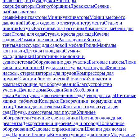
пылесосы, воздуходувки
Аэраторы,
скарификаторы
Снегоуборщики
Дровоколы
Сеялки,
разбрасыватели
семян
Минитракторы
Миникультиваторы
Мойки высокого
давления
Наборы садового электроинструмента
Отдых и
пикник
Батуты
Бассейны
Спа-бассейны
Комплекты мебели для
сада
Столы для сада
Стулья, кресла для сада
Качели
садовые
Гамаки, шезлонги
Раскладушки
Зонты,
тенты
Аксессуары для садовой мебели
Грили
Мангалы,
коптильни
Детская площадка
Сумки-
холодильники
Портативные колонки и
аудиосистемы
Оборудование для участка
Бытовые насосы
Люки
канализационные
Пруды, аксессуары для прудов
Фильтры,
насосы, стерилизаторы для прудов
Компрессоры для
прудов
Станции биологической очистки
Запчасти и
комплектующие для оборудования
Благоустройство
участка
Дачные дома
Беседки
Бани
Хозблоки и
сараи
Аксессуары для озеленения сада
Декор для сада
Почтовые
ящики, таблички
Козырьки
Скворечники, кормушки для
птиц
Домики для насекомых
Фонтаны, скульптуры для
сада
Пруды, аксессуары для прудов
Уличные
обогреватели
Уличные светильники
Противогололедные
реагенты
Декоративный щебень
Сад и огород
Поливочное
оборудование
Садовые опрыскиватели
Шланги для дома и
сада
Парники
Теплицы
Комплектующие для теплиц
Модульные