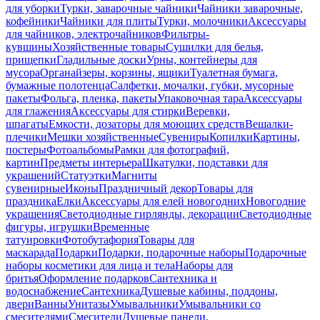
для уборки
Турки, заварочные чайники
Чайники заварочные,
кофейники
Чайники для плиты
Турки, молочники
Аксессуары
для чайников, электрочайников
Фильтры-
кувшины
Хозяйственные товары
Сушилки для белья,
прищепки
Гладильные доски
Урны, контейнеры для
мусора
Органайзеры, корзины, ящики
Туалетная бумага,
бумажные полотенца
Салфетки, мочалки, губки, мусорные
пакеты
Фольга, пленка, пакеты
Упаковочная тара
Аксессуары
для глажения
Аксессуары для стирки
Веревки,
шпагаты
Емкости, дозаторы для моющих средств
Вешалки-
плечики
Мешки хозяйственные
Сувениры
Копилки
Картины,
постеры
Фотоальбомы
Рамки для фотографий,
картин
Предметы интерьера
Шкатулки, подставки для
украшений
Статуэтки
Магниты
сувенирные
Иконы
Праздничный декор
Товары для
праздника
Елки
Аксессуары для елей новогодних
Новогодние
украшения
Светодиодные гирлянды, декорации
Светодиодные
фигуры, игрушки
Временные
татуировки
Фотобутафория
Товары для
маскарада
Подарки
Подарки, подарочные наборы
Подарочные
наборы косметики для лица и тела
Наборы для
бритья
Оформление подарков
Сантехника и
водоснабжение
Сантехника
Душевые кабины, поддоны,
двери
Ванны
Унитазы
Умывальники
Умывальники со
смесителями
Смесители
Душевые панели,