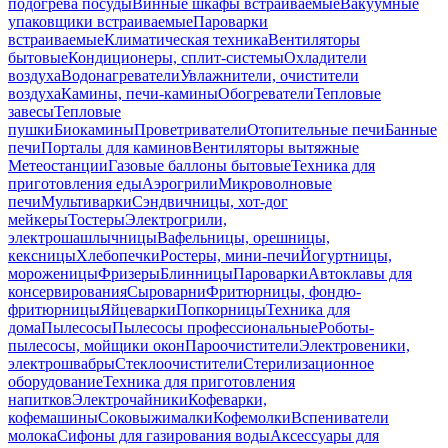
подогрева посуды
Винные шкафы встраиваемые
Вакуумные
упаковщики встраиваемые
Пароварки
встраиваемые
Климатическая техника
Вентиляторы
бытовые
Кондиционеры, сплит-системы
Охладители
воздуха
Водонагреватели
Увлажнители, очистители
воздуха
Камины, печи-камины
Обогреватели
Тепловые
завесы
Тепловые
пушки
Биокамины
Проветриватели
Отопительные печи
Банные
печи
Порталы для каминов
Вентиляторы вытяжные
Метеостанции
Газовые баллоны бытовые
Техника для
приготовления еды
Аэрогрили
Микроволновые
печи
Мультиварки
Сэндвичницы, хот-дог
мейкеры
Тостеры
Электрогрили,
электрошашлычницы
Вафельницы, орешницы,
кексницы
Хлебопечки
Ростеры, мини-печи
Йогуртницы,
мороженицы
Фризеры
Блинницы
Пароварки
Автоклавы для
консервирования
Сыроварни
Фритюрницы, фондю-
фритюрницы
Яйцеварки
Попкорницы
Техника для
дома
Пылесосы
Пылесосы профессиональные
Роботы-
пылесосы, мойщики окон
Пароочистители
Электровеники,
электрошвабры
Стеклоочистители
Стерилизационное
оборудование
Техника для приготовления
напитков
Электрочайники
Кофеварки,
кофемашины
Соковыжималки
Кофемолки
Вспениватели
молока
Сифоны для газирования воды
Аксессуары для