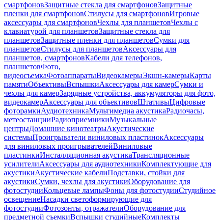
смартфонов
Защитные стекла для смартфонов
Защитные
пленки для смартфонов
Стилусы для смартфонов
Игровые
аксессуары для смартфонов
Чехлы для планшетов
Чехлы с
клавиатурой для планшетов
Защитные стекла для
планшетов
Защитные пленки для планшетов
Сумки для
планшетов
Стилусы для планшетов
Аксессуары для
планшетов, смартфонов
Кабели для телефонов,
планшетов
Фото,
видеосъемка
Фотоаппараты
Видеокамеры
Экшн-камеры
Карты
памяти
Объективы
Вспышки
Аксессуары для камер
Сумки и
чехлы для камер
Зарядные устройства, аккумуляторы для фото,
видеокамер
Аксессуары для объективов
Штативы
Цифровые
фоторамки
Аудиотехника
Мультимедиа акустика
Радиочасы,
метеостанции
Радиоприемники
Музыкальные
центры
Домашние кинотеатры
Акустические
системы
Проигрыватели виниловых пластинок
Аксессуары
для виниловых проигрывателей
Виниловые
пластинки
Инсталляционная акустика
Трансляционные
усилители
Аксессуары для аудиотехники
Комплектующие для
акустики
Акустические кабели
Подставки, стойки для
акустики
Сумки, чехлы для акустики
Оборудование для
фотостудии
Кольцевые лампы
Фоны для фотостудии
Студийное
освещение
Насадки светоформирующие для
фотостудии
Фотозонты, отражатели
Оборудование для
предметной съемки
Вспышки студийные
Комплекты