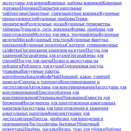
аксессуары для ковров
Коврики, наборы ковриков
Ковровые
дорожки
Циновки
Покрытия напольные
тафтинговые
Защитные, грязезащитные коврики
Кухонные
принадлежности
Кухонные приборы
Терки,
овощерезки
Разделочные доски
Кухонные термометры,
таймеры
Дуршлаги, сита, воронки
Формы, приборы для
приготовления
Молотки для мяса, тендерайзеры
Кухонные
мелочи
Миски
Кухонный текстиль
Кухонные фартуки,
прихватки
Кухонные полотенца
Скатерти, сервировочные
салфетки
Организация хранения на кухне
Посуда для
хранения
Органайзеры для кухни
Органайзеры для
специй
Посуда для ланча
Полки и аксессуары на
рейлинги
Рейлинги для кухни
Одноразовая посуда,
упаковка
Вакуумные пакеты,
контейнеры
Бакалея
Кофе
Чай
Цикорий, какао, горячий
шоколад
Сиропы и топпинги
Консервирование и
дистилляция
Автоклавы для консервирования
Аксессуары для
консервирования
Приспособления для
консервирования
Открывалки
Пивоварни
Емкости для
брожения
Ингредиенты для приготовления алкогольных
напитков
Аксессуары для приготовления и хранения
алкогольных напитков
Комплектующие для
дистилляторов
Прессы, дробилки для виноделия и
пивоварения
Дистилляторы бытовые
Уборочный
инвентарь
Швабры, насадки
Ведра, тазы для уборки
Наборы