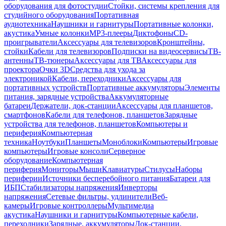
оборудования для фотостудии
Стойки, системы крепления для
студийного оборудования
Портативная
аудиотехника
Наушники и гарнитуры
Портативные колонки,
акустика
Умные колонки
MP3-плееры
Диктофоны
CD-
проигрыватели
Аксессуары для телевизоров
Кронштейны,
стойки
Кабели для телевизоров
Подписки на видеосервисы
ТВ-
антенны
ТВ-тюнеры
Аксессуары для ТВ
Аксессуары для
проектора
Очки 3D
Средства для ухода за
электроникой
Кабели, переходники
Аксессуары для
портативных устройств
Портативные аккумуляторы
Элементы
питания, зарядные устройства
Аккумуляторные
батареи
Держатели, док-станции
Аксессуары для планшетов,
смартфонов
Кабели для телефонов, планшетов
Зарядные
устройства для телефонов, планшетов
Компьютеры и
периферия
Компьютерная
техника
Ноутбуки
Планшеты
Моноблоки
Компьютеры
Игровые
компьютеры
Игровые консоли
Серверное
оборудование
Компьютерная
периферия
Мониторы
Мыши
Клавиатуры
Стилусы
Наборы
периферии
Источники бесперебойного питания
Батареи для
ИБП
Стабилизаторы напряжения
Инверторы
напряжения
Сетевые фильтры, удлинители
Веб-
камеры
Игровые контроллеры
Мультимедиа
акустика
Наушники и гарнитуры
Компьютерные кабели,
переходники
Зарядные, аккумуляторы
Док-станции,