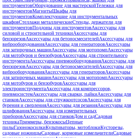
инструментов
Оборудование для мастерской
Тележки для
инструментов
Магниты
Шкафы для
инструментов
Комплектующие для инструментальных
шкафов
Стеллажи металлические
Стенды, держатели для
инструментов
Поддоны для инструментов
Аксессуары для
силовой и строительной техники
Аксессуары для
бензорезов
Аксессуары для бетоносмесителей
Аксессуары для
виброоборудования
Аксессуары для генераторов
Аксессуары
для затирочных машин
Аксессуары для мотопомп
Аксессуары
для мотобуров и бензобуров
Аксессуары для строительного
инструмента
Аксессуары пневмооборудования
Аксессуары для
бензорезов
Аксессуары для бетоносмесителей
Аксессуары для
виброоборудования
Аксессуары для генераторов
Аксессуары
для затирочных машин
Аксессуары для мотопомп
Аксессуары
для мотобуров и бензобуров
Аксессуары для
электроинструмента
Аксессуары для компрессоров,
пневмосистем
Аксессуары для сварки, пайки
Аксессуары для
станков
Аксессуары для стружкоотсосов
Аксессуары для
бурения и сверления
Аксессуары для резания
Аксессуары для
шлифования
Аксессуары для измерительных
приборов
Аксессуары для станков
Дом и сад
Садовая
техника
Триммеры, бензокосы
Цепные
пилы
Газонокосилки
Культиваторы, мотоблоки
Кусторезы,
садовые ножницы
Садовые, кормовые измельчители
Садовые