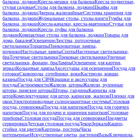
балкона, лоджии
Кресла-мешки для балкона
Кресла подвесные,
стулья садовые
Столы для балкона, лоджии
Шкафы для
балкона, лоджии
Дверцы жалюзийные
Системы хранения для
балкона, лоджии
Журнальные столы, столы-книги
Тумбы для
балкона, лоджии
Кресла-качалки, кресла-маятники
Стулья для
балкона, лоджии
Кресла, пуфы для балкона,
лоджии
Компактные столы для балкона, лоджии
Товары для
дома, бакалея
Освещение
Люстры, потолочные
светильники
Торшеры
Прикроватные лампы,
ночники
Настольные лампы
Споты
Настенные светильники,
бра
Точечные светильники
Трековые светильники
Уличные
светильники, фонари, бра
Лампы
Освещение для картин,
зеркал
Кольцевые лампы
Аксессуары для освещения
Посуда для
готовки
Сковороды, сотейники, воки
Кастрюли, ковши,
казаны
Посуда для СВЧ
Крышки и аксессуары для
посуды
Гастроемкости
Жалюзи, шторы
Жалюзи, рулонные
шторы, римские шторы
Шторы, гардины
Карнизы для
штор
Комплектующие для штор, карнизов, жалюзи
Пленки для
окон
Электроприводные солнцезащитные системы
Столовая
посуда, сервировка
Посуда для напитков
Посуда для горячих
напитков
Посуда для подачи и хранения напитков
Столовые
приборы
Столовая посуда
Посуда для сервировки
Предметы
сервировки
Детская столовая посуда
Декор
Зеркала
Кашпо,
стойки для цветов
Картины, постеры
Часы
интерьерные
Искусственные цветы, растения
Вазы
Ключницы,