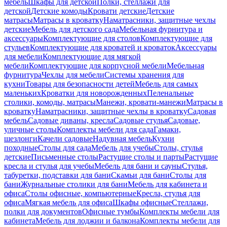
мебель
Шкафы для детской
Полки, стеллажи для
детской
Детские комоды
Кровати детские
Детские
матрасы
Матрасы в кроватку
Наматрасники, защитные чехлы
детские
Мебель для детского сада
Мебельная фурнитура и
аксессуары
Комплектующие для столов
Комплектующие для
стульев
Комплектующие для кроватей и кроваток
Аксессуары
для мебели
Комплектующие для мягкой
мебели
Комплектующие для корпусной мебели
Мебельная
фурнитура
Чехлы для мебели
Системы хранения для
кухни
Товары для безопасности детей
Мебель для самых
маленьких
Кроватки для новорожденных
Пеленальные
столики, комоды, матрасы
Манежи, кровати-манежи
Матрасы в
кроватку
Наматрасники, защитные чехлы в кроватку
Садовая
мебель
Садовые диваны, кресла
Садовые стулья
Садовые,
уличные столы
Комплекты мебели для сада
Гамаки,
шезлонги
Качели садовые
Надувная мебель
Кухни
походные
Столы для сада
Мебель для учебы
Столы, стулья
детские
Письменные столы
Растущие столы и парты
Растущие
кресла и стулья для учебы
Мебель для бани и сауны
Стулья,
табуретки, подставки для бани
Скамьи для бани
Столы для
бани
Журнальные столики для бани
Мебель для кабинета и
офиса
Столы офисные, компьютерные
Кресла, стулья для
офиса
Мягкая мебель для офиса
Шкафы офисные
Стеллажи,
полки для документов
Офисные тумбы
Комплекты мебели для
кабинета
Мебель для лоджии и балкона
Комплекты мебели для