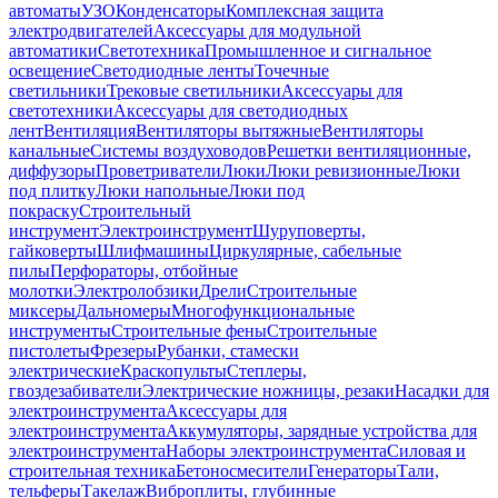
автоматы
УЗО
Конденсаторы
Комплексная защита
электродвигателей
Аксессуары для модульной
автоматики
Светотехника
Промышленное и сигнальное
освещение
Светодиодные ленты
Точечные
светильники
Трековые светильники
Аксессуары для
светотехники
Аксессуары для светодиодных
лент
Вентиляция
Вентиляторы вытяжные
Вентиляторы
канальные
Системы воздуховодов
Решетки вентиляционные,
диффузоры
Проветриватели
Люки
Люки ревизионные
Люки
под плитку
Люки напольные
Люки под
покраску
Строительный
инструмент
Электроинструмент
Шуруповерты,
гайковерты
Шлифмашины
Циркулярные, сабельные
пилы
Перфораторы, отбойные
молотки
Электролобзики
Дрели
Строительные
миксеры
Дальномеры
Многофункциональные
инструменты
Строительные фены
Строительные
пистолеты
Фрезеры
Рубанки, стамески
электрические
Краскопульты
Степлеры,
гвоздезабиватели
Электрические ножницы, резаки
Насадки для
электроинструмента
Аксессуары для
электроинструмента
Аккумуляторы, зарядные устройства для
электроинструмента
Наборы электроинструмента
Силовая и
строительная техника
Бетоносмесители
Генераторы
Тали,
тельферы
Такелаж
Виброплиты, глубинные