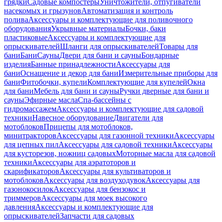
грядки
Садовые компостеры
Уничтожители, отпугиватели
насекомых и грызунов
Автоматизация и контроль
полива
Аксессуары и комплектующие для поливочного
оборудования
Укрывные материалы
Бочки, баки
пластиковые
Аксессуары и комплектующие для
опрыскивателей
Шланги для опрыскивателей
Товары для
бани
Бани
Сауны
Двери для бани и сауны
Бондарные
изделия
Банные принадлежности
Аксессуары для
бани
Оснащение и декор для бани
Измерительные приборы для
бани
Фитобочки, купели
Комплектующие для купелей
Окна
для бани
Мебель для бани и сауны
Ручки дверные для бани и
сауны
Эфирные масла
Спа-бассейны с
гидромассажем
Аксессуары и комплектующие для садовой
техники
Навесное оборудование
Двигатели для
мотоблоков
Прицепы для мотоблоков,
минитракторов
Аксессуары для газонной техники
Аксессуары
для цепных пил
Аксессуары для садовой техники
Аксессуары
для кусторезов, ножниц садовых
Моторные масла для садовой
техники
Аксессуары для аэратоторов и
скарификаторов
Аксессуары для культиваторов и
мотоблоков
Аксессуары для воздуходувок
Аксессуары для
газонокосилок
Аксессуары для бензокос и
триммеров
Аксессуары для моек высокого
давления
Аксессуары и комплектующие для
опрыскивателей
Запчасти для садовых