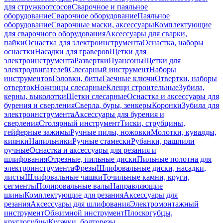
для стружкоотсосов
Сварочное и паяльное
оборудование
Сварочное оборудование
Паяльное
оборудование
Сварочные маски, аксессуары
Комплектующие
для сварочного оборудования
Аксессуары для сварки,
пайки
Оснастка для электроинструмента
Оснастка, наборы
оснастки
Насадки для граверов
Щетки для
электроинструмента
Развертки
Пуансоны
Щетки для
электродвигателей
Слесарный инструмент
Наборы
инструментов
Головки, биты
Гаечные ключи
Отвертки, наборы
отверток
Ножницы слесарные
Клещи строительные
Зубила,
керны, выколотки
Щетки слесарные
Оснастка и аксессуары для
бурения и сверления
Сверла, буры, зенкеры
Коронки
Зубила для
электроинструмента
Аксессуары для бурения и
сверления
Столярный инструмент
Тиски, струбцины,
гейферные зажимы
Ручные пилы, ножовки
Молотки, кувалды,
киянки
Напильники
Ручные стамески
Рубанки, рашпили
ручные
Оснастка и аксессуары для резания и
шлифования
Отрезные, пильные диски
Пильные полотна для
электроинструмента
Фрезы
Шлифовальные диски, насадки,
листы
Шлифовальные чашки
Точильные камни, круги,
сегменты
Полировальные валы
Направляющие
шины
Комплектующие для резания
Аксессуары для
резания
Аксессуары для шлифования
Электромонтажный
инструмент
Обжимной инструмент
Плоскогубцы,
круглогубцы
Кусачки, болторезы,