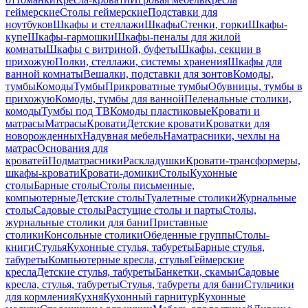
геймерские
Столы геймерские
Подставки для
ноутбуков
Шкафы и стеллажи
Шкафы
Стенки, горки
Шкафы-
купе
Шкафы-гармошки
Шкафы-пеналы для жилой
комнаты
Шкафы с витриной, буфеты
Шкафы, секции в
прихожую
Полки, стеллажи, системы хранения
Шкафы для
ванной комнаты
Вешалки, подставки для зонтов
Комоды,
тумбы
Комоды
Тумбы
Прикроватные тумбы
Обувницы, тумбы в
прихожую
Комоды, тумбы для ванной
Пеленальные столики,
комоды
Тумбы под ТВ
Комоды пластиковые
Кровати и
матрасы
Матрасы
Кровати
Детские кровати
Кроватки для
новорожденных
Надувная мебель
Наматрасники, чехлы на
матрас
Основания для
кроватей
Подматрасники
Раскладушки
Кровати-трансформеры,
шкафы-кровати
Кровати-домики
Столы
Кухонные
столы
Барные столы
Столы письменные,
компьютерные
Детские столы
Туалетные столики
Журнальные
столы
Садовые столы
Растущие столы и парты
Столы,
журнальные столики для бани
Приставные
столики
Консольные столики
Обеденные группы
Столы-
книги
Стулья
Кухонные стулья, табуреты
Барные стулья,
табуреты
Компьютерные кресла, стулья
Геймерские
кресла
Детские стулья, табуреты
Банкетки, скамьи
Садовые
кресла, стулья, табуреты
Стулья, табуреты для бани
Стульчики
для кормления
Кухня
Кухонный гарнитур
Кухонные