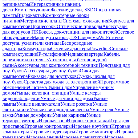
репликаторы
Интерактивные панели,
доски
Комплектующие
Жесткие диски, SSD
Оперативная
память
Видеокарты
Компьютерные блоки
питания
Материнские платы
Системы охлаждения
Корпуса для
компьютеров
Процессоры
Оптические приводы
Аксессуары
для корпусов ПК
Боксы, док-станции для накопителей
Сетевое
оборудование
Маршрутизаторы, DSL-модемы
Wi-Fi точки
доступа, усилители сигнала
Беспроводные
адаптеры
Коммутаторы
Сетевые адаптеры
Powerline
Сетевые
комплектующие
IP-телефония
Медиаконвертеры
Кабели,
переходники сетевые
Антенны для беспроводной
связи
Аксессуары для компьютерной техники
Подставки для
ноутбуков
Аксессуары для ноутбуков
Очки для
компьютера
Рюкзаки для ноутбуков
Сумки, чехлы для
ноутбуков
Средства для ухода за электроникой
Программное
обеспечение
Система Умный дом
Управление умным
домом
Умные колонки, станции
Умные камеры
видеонаблюдения
Умные датчики для дома
Умные
лампы
Умные выключатели
Умные розетки
Умные
светильники
Умные светодиодные ленты
Умные реле
Умные
замки
Умные домофоны
Умные карнизы
Умные
терморегуляторы
Игровая зона
Игровые приставки
Игры для
приставок
Игровые контроллеры
Игровые ноутбуки
Игровые
компьютеры
Игровые видеокарты
Игровые мониторы
Игровые
телевизоры
Игровые мыши
Игровые клавиатуры
Игровые