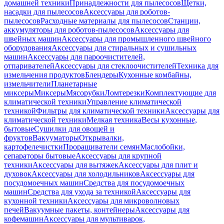
домашней техники
Принадлежности для пылесосов
Щетки,
насадки для пылесосов
Аксессуары для роботов-
пылесосов
Расходные материалы для пылесосов
Станции,
аккумуляторы для роботов-пылесосов
Аксессуары для
швейных машин
Аксессуары для промышленного швейного
оборудования
Аксессуары для стиральных и сушильных
машин
Аксессуары для пароочистителей,
отпаривателей
Аксессуары для стеклоочистителей
Техника для
измельчения продуктов
Блендеры
Кухонные комбайны,
измельчители
Планетарные
миксеры
Миксеры
Мясорубки
Ломтерезки
Комплектующие для
климатической техники
Управление климатической
техникой
Фильтры для климатической техники
Аксессуары для
климатической техники
Мелкая техника
Весы кухонные,
бытовые
Сушилки для овощей и
фруктов
Вакууматоры
Открывалки,
картофелечистки
Проращиватели семян
Маслобойки,
сепараторы бытовые
Аксессуары для крупной
техники
Аксессуары для вытяжек
Аксессуары для плит и
духовок
Аксессуары для холодильников
Аксессуары для
посудомоечных машин
Средства для посудомоечных
машин
Средства для ухода за техникой
Аксессуары для
кухонной техники
Аксессуары для микроволновых
печей
Вакуумные пакеты, контейнеры
Аксессуары для
кофемашин
Аксессуары для мультиварок,