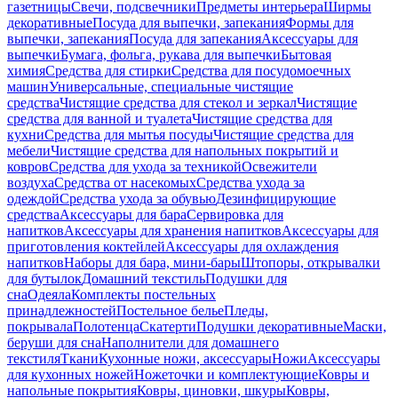
газетницы
Свечи, подсвечники
Предметы интерьера
Ширмы
декоративные
Посуда для выпечки, запекания
Формы для
выпечки, запекания
Посуда для запекания
Аксессуары для
выпечки
Бумага, фольга, рукава для выпечки
Бытовая
химия
Средства для стирки
Средства для посудомоечных
машин
Универсальные, специальные чистящие
средства
Чистящие средства для стекол и зеркал
Чистящие
средства для ванной и туалета
Чистящие средства для
кухни
Средства для мытья посуды
Чистящие средства для
мебели
Чистящие средства для напольных покрытий и
ковров
Средства для ухода за техникой
Освежители
воздуха
Средства от насекомых
Средства ухода за
одеждой
Средства ухода за обувью
Дезинфицирующие
средства
Аксессуары для бара
Сервировка для
напитков
Аксессуары для хранения напитков
Аксессуары для
приготовления коктейлей
Аксессуары для охлаждения
напитков
Наборы для бара, мини-бары
Штопоры, открывалки
для бутылок
Домашний текстиль
Подушки для
сна
Одеяла
Комплекты постельных
принадлежностей
Постельное белье
Пледы,
покрывала
Полотенца
Скатерти
Подушки декоративные
Маски,
беруши для сна
Наполнители для домашнего
текстиля
Ткани
Кухонные ножи, аксессуары
Ножи
Аксессуары
для кухонных ножей
Ножеточки и комплектующие
Ковры и
напольные покрытия
Ковры, циновки, шкуры
Ковры,