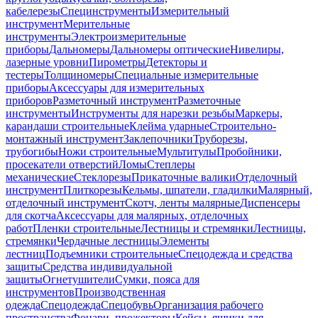
кабелерезы
Специнструменты
Измерительный
инструмент
Мерительные
инструменты
Электроизмерительные
приборы
Дальномеры
Дальномеры оптические
Нивелиры,
лазерные уровни
Пирометры
Детекторы и
тестеры
Толщиномеры
Специальные измерительные
приборы
Аксессуары для измерительных
приборов
Разметочный инструмент
Разметочные
инструменты
Инструменты для нарезки резьбы
Маркеры,
карандаши строительные
Клейма ударные
Строительно-
монтажный инструмент
Заклепочники
Труборезы,
трубогибы
Ножи строительные
Мультитулы
Пробойники,
просекатели отверстий
Ломы
Степлеры
механические
Стеклорезы
Прикаточные валики
Отделочный
инструмент
Плиткорезы
Кельмы, шпатели, гладилки
Малярный,
отделочный инструмент
Скотч, ленты малярные
Диспенсеры
для скотча
Аксессуары для малярных, отделочных
работ
Пленки строительные
Лестницы и стремянки
Лестницы,
стремянки
Чердачные лестницы
Элементы
лестниц
Подъемники строительные
Спецодежда и средства
защиты
Средства индивидуальной
защиты
Огнетушители
Сумки, пояса для
инструментов
Производственная
одежда
Спецодежда
Спецобувь
Организация рабочего
пространства
Фонари, прожекторы
Кейсы, ящики для