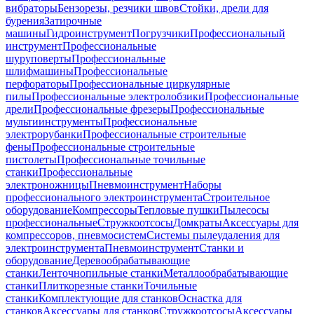
вибраторы
Бензорезы, резчики швов
Стойки, дрели для
бурения
Затирочные
машины
Гидроинструмент
Погрузчики
Профессиональный
инструмент
Профессиональные
шуруповерты
Профессиональные
шлифмашины
Профессиональные
перфораторы
Профессиональные циркулярные
пилы
Профессиональные электролобзики
Профессиональные
дрели
Профессиональные фрезеры
Профессиональные
мультиинструменты
Профессиональные
электрорубанки
Профессиональные строительные
фены
Профессиональные строительные
пистолеты
Профессиональные точильные
станки
Профессиональные
электроножницы
Пневмоинструмент
Наборы
профессионального электроинструмента
Строительное
оборудование
Компрессоры
Тепловые пушки
Пылесосы
профессиональные
Стружкоотсосы
Домкраты
Аксессуары для
компрессоров, пневмосистем
Системы пылеудаления для
электроинструмента
Пневмоинструмент
Станки и
оборудование
Деревообрабатывающие
станки
Ленточнопильные станки
Металлообрабатывающие
станки
Плиткорезные станки
Точильные
станки
Комплектующие для станков
Оснастка для
станков
Аксессуары для станков
Стружкоотсосы
Аксессуары