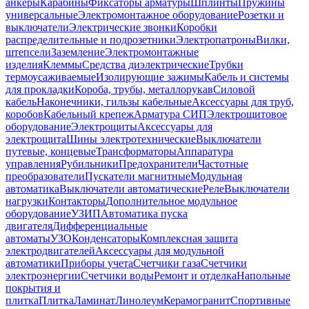
анкеры
Карабины
Фиксаторы арматуры
Шплинты
Пружины
универсальные
Электромонтажное оборудование
Розетки и
выключатели
Электрические звонки
Коробки
распределительные и подрозетники
Электропатроны
Вилки,
штепсели
Заземление
Электромонтажные
изделия
Клеммы
Средства диэлектрические
Трубки
термоусаживаемые
Изолирующие зажимы
Кабель и системы
для прокладки
Короба, трубы, металлорукав
Силовой
кабель
Наконечники, гильзы кабельные
Аксессуары для труб,
коробов
Кабельный крепеж
Арматура СИП
Электрощитовое
оборудование
Электрощиты
Аксессуары для
электрощита
Шины электротехнические
Выключатели
путевые, концевые
Трансформаторы
Аппаратура
управления
Рубильники
Предохранители
Частотные
преобразователи
Пускатели магнитные
Модульная
автоматика
Выключатели автоматические
Реле
Выключатели
нагрузки
Контакторы
Дополнительное модульное
оборудование
УЗИП
Автоматика пуска
двигателя
Дифференциальные
автоматы
УЗО
Конденсаторы
Комплексная защита
электродвигателей
Аксессуары для модульной
автоматики
Приборы учета
Счетчики газа
Счетчики
электроэнергии
Счетчики воды
Ремонт и отделка
Напольные
покрытия и
плитка
Плитка
Ламинат
Линолеум
Керамогранит
Спортивные