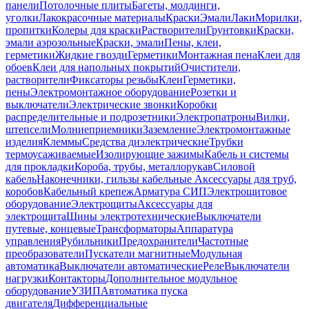
панели
Потолочные плиты
Багеты, молдинги,
уголки
Лакокрасочные материалы
Краски
Эмали
Лаки
Морилки,
пропитки
Колеры для краски
Растворители
Грунтовки
Краски,
эмали аэрозольные
Краски, эмали
Пены, клеи,
герметики
Жидкие гвозди
Герметики
Монтажная пена
Клеи для
обоев
Клеи для напольных покрытий
Очистители,
растворители
Фиксаторы резьбы
Клеи
Герметики,
пены
Электромонтажное оборудование
Розетки и
выключатели
Электрические звонки
Коробки
распределительные и подрозетники
Электропатроны
Вилки,
штепсели
Молниеприемники
Заземление
Электромонтажные
изделия
Клеммы
Средства диэлектрические
Трубки
термоусаживаемые
Изолирующие зажимы
Кабель и системы
для прокладки
Короба, трубы, металлорукав
Силовой
кабель
Наконечники, гильзы кабельные
Аксессуары для труб,
коробов
Кабельный крепеж
Арматура СИП
Электрощитовое
оборудование
Электрощиты
Аксессуары для
электрощита
Шины электротехнические
Выключатели
путевые, концевые
Трансформаторы
Аппаратура
управления
Рубильники
Предохранители
Частотные
преобразователи
Пускатели магнитные
Модульная
автоматика
Выключатели автоматические
Реле
Выключатели
нагрузки
Контакторы
Дополнительное модульное
оборудование
УЗИП
Автоматика пуска
двигателя
Дифференциальные