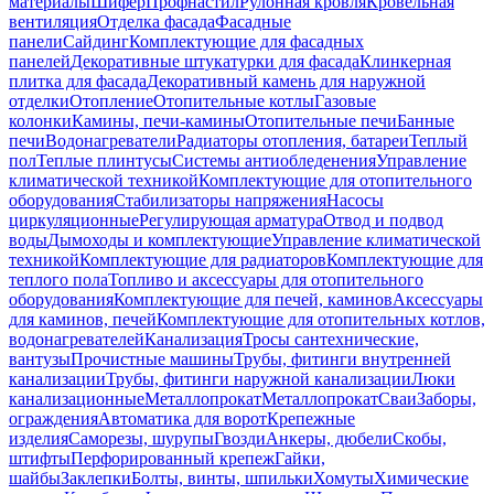
материалы
Шифер
Профнастил
Рулонная кровля
Кровельная
вентиляция
Отделка фасада
Фасадные
панели
Сайдинг
Комплектующие для фасадных
панелей
Декоративные штукатурки для фасада
Клинкерная
плитка для фасада
Декоративный камень для наружной
отделки
Отопление
Отопительные котлы
Газовые
колонки
Камины, печи-камины
Отопительные печи
Банные
печи
Водонагреватели
Радиаторы отопления, батареи
Теплый
пол
Теплые плинтусы
Системы антиобледенения
Управление
климатической техникой
Комплектующие для отопительного
оборудования
Стабилизаторы напряжения
Насосы
циркуляционные
Регулирующая арматура
Отвод и подвод
воды
Дымоходы и комплектующие
Управление климатической
техникой
Комплектующие для радиаторов
Комплектующие для
теплого пола
Топливо и аксессуары для отопительного
оборудования
Комплектующие для печей, каминов
Аксессуары
для каминов, печей
Комплектующие для отопительных котлов,
водонагревателей
Канализация
Тросы сантехнические,
вантузы
Прочистные машины
Трубы, фитинги внутренней
канализации
Трубы, фитинги наружной канализации
Люки
канализационные
Металлопрокат
Металлопрокат
Сваи
Заборы,
ограждения
Автоматика для ворот
Крепежные
изделия
Саморезы, шурупы
Гвозди
Анкеры, дюбели
Скобы,
штифты
Перфорированный крепеж
Гайки,
шайбы
Заклепки
Болты, винты, шпильки
Хомуты
Химические