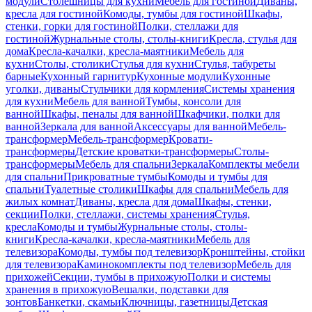
модули
Столешницы для кухни
Мебель для гостиной
Диваны,
кресла для гостиной
Комоды, тумбы для гостиной
Шкафы,
стенки, горки для гостиной
Полки, стеллажи для
гостиной
Журнальные столы, столы-книги
Кресла, стулья для
дома
Кресла-качалки, кресла-маятники
Мебель для
кухни
Столы, столики
Стулья для кухни
Стулья, табуреты
барные
Кухонный гарнитур
Кухонные модули
Кухонные
уголки, диваны
Стульчики для кормления
Системы хранения
для кухни
Мебель для ванной
Тумбы, консоли для
ванной
Шкафы, пеналы для ванной
Шкафчики, полки для
ванной
Зеркала для ванной
Аксессуары для ванной
Мебель-
трансформер
Мебель-трансформер
Кровати-
трансформеры
Детские кроватки-трансформеры
Столы-
трансформеры
Мебель для спальни
Зеркала
Комплекты мебели
для спальни
Прикроватные тумбы
Комоды и тумбы для
спальни
Туалетные столики
Шкафы для спальни
Мебель для
жилых комнат
Диваны, кресла для дома
Шкафы, стенки,
секции
Полки, стеллажи, системы хранения
Стулья,
кресла
Комоды и тумбы
Журнальные столы, столы-
книги
Кресла-качалки, кресла-маятники
Мебель для
телевизора
Комоды, тумбы под телевизор
Кронштейны, стойки
для телевизора
Каминокомплекты под телевизор
Мебель для
прихожей
Секции, тумбы в прихожую
Полки и системы
хранения в прихожую
Вешалки, подставки для
зонтов
Банкетки, скамьи
Ключницы, газетницы
Детская