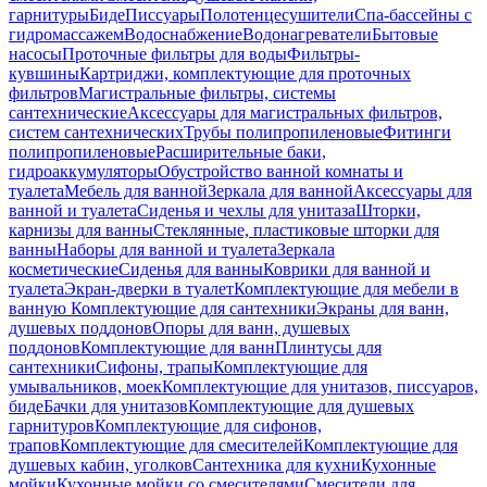
гарнитуры
Биде
Писсуары
Полотенцесушители
Спа-бассейны с
гидромассажем
Водоснабжение
Водонагреватели
Бытовые
насосы
Проточные фильтры для воды
Фильтры-
кувшины
Картриджи, комплектующие для проточных
фильтров
Магистральные фильтры, системы
сантехнические
Аксессуары для магистральных фильтров,
систем сантехнических
Трубы полипропиленовые
Фитинги
полипропиленовые
Расширительные баки,
гидроаккумуляторы
Обустройство ванной комнаты и
туалета
Мебель для ванной
Зеркала для ванной
Аксессуары для
ванной и туалета
Сиденья и чехлы для унитаза
Шторки,
карнизы для ванны
Стеклянные, пластиковые шторки для
ванны
Наборы для ванной и туалета
Зеркала
косметические
Сиденья для ванны
Коврики для ванной и
туалета
Экран-дверки в туалет
Комплектующие для мебели в
ванную
Комплектующие для сантехники
Экраны для ванн,
душевых поддонов
Опоры для ванн, душевых
поддонов
Комплектующие для ванн
Плинтусы для
сантехники
Сифоны, трапы
Комплектующие для
умывальников, моек
Комплектующие для унитазов, писсуаров,
биде
Бачки для унитазов
Комплектующие для душевых
гарнитуров
Комплектующие для сифонов,
трапов
Комплектующие для смесителей
Комплектующие для
душевых кабин, уголков
Сантехника для кухни
Кухонные
мойки
Кухонные мойки со смесителями
Смесители для