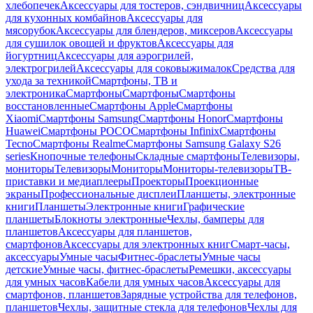
хлебопечек
Аксессуары для тостеров, сэндвичниц
Аксессуары
для кухонных комбайнов
Аксессуары для
мясорубок
Аксессуары для блендеров, миксеров
Аксессуары
для сушилок овощей и фруктов
Аксессуары для
йогуртниц
Аксессуары для аэрогрилей,
электрогрилей
Аксессуары для соковыжималок
Средства для
ухода за техникой
Смартфоны, ТВ и
электроника
Смартфоны
Смартфоны
Смартфоны
восстановленные
Смартфоны Apple
Смартфоны
Xiaomi
Смартфоны Samsung
Смартфоны Honor
Смартфоны
Huawei
Смартфоны POCO
Смартфоны Infinix
Смартфоны
Tecno
Смартфоны Realme
Смартфоны Samsung Galaxy S26
series
Кнопочные телефоны
Складные смартфоны
Телевизоры,
мониторы
Телевизоры
Мониторы
Мониторы-телевизоры
ТВ-
приставки и медиаплееры
Проекторы
Проекционные
экраны
Профессиональные дисплеи
Планшеты, электронные
книги
Планшеты
Электронные книги
Графические
планшеты
Блокноты электронные
Чехлы, бамперы для
планшетов
Аксессуары для планшетов,
смартфонов
Аксессуары для электронных книг
Смарт-часы,
аксессуары
Умные часы
Фитнес-браслеты
Умные часы
детские
Умные часы, фитнес-браслеты
Ремешки, аксессуары
для умных часов
Кабели для умных часов
Аксессуары для
смартфонов, планшетов
Зарядные устройства для телефонов,
планшетов
Чехлы, защитные стекла для телефонов
Чехлы для