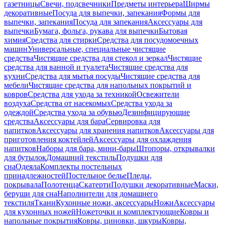
газетницы
Свечи, подсвечники
Предметы интерьера
Ширмы
декоративные
Посуда для выпечки, запекания
Формы для
выпечки, запекания
Посуда для запекания
Аксессуары для
выпечки
Бумага, фольга, рукава для выпечки
Бытовая
химия
Средства для стирки
Средства для посудомоечных
машин
Универсальные, специальные чистящие
средства
Чистящие средства для стекол и зеркал
Чистящие
средства для ванной и туалета
Чистящие средства для
кухни
Средства для мытья посуды
Чистящие средства для
мебели
Чистящие средства для напольных покрытий и
ковров
Средства для ухода за техникой
Освежители
воздуха
Средства от насекомых
Средства ухода за
одеждой
Средства ухода за обувью
Дезинфицирующие
средства
Аксессуары для бара
Сервировка для
напитков
Аксессуары для хранения напитков
Аксессуары для
приготовления коктейлей
Аксессуары для охлаждения
напитков
Наборы для бара, мини-бары
Штопоры, открывалки
для бутылок
Домашний текстиль
Подушки для
сна
Одеяла
Комплекты постельных
принадлежностей
Постельное белье
Пледы,
покрывала
Полотенца
Скатерти
Подушки декоративные
Маски,
беруши для сна
Наполнители для домашнего
текстиля
Ткани
Кухонные ножи, аксессуары
Ножи
Аксессуары
для кухонных ножей
Ножеточки и комплектующие
Ковры и
напольные покрытия
Ковры, циновки, шкуры
Ковры,