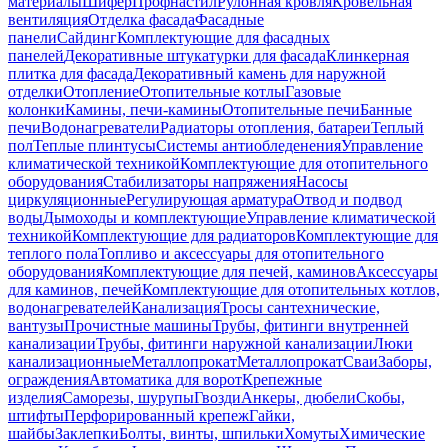
материалы
Шифер
Профнастил
Рулонная кровля
Кровельная
вентиляция
Отделка фасада
Фасадные
панели
Сайдинг
Комплектующие для фасадных
панелей
Декоративные штукатурки для фасада
Клинкерная
плитка для фасада
Декоративный камень для наружной
отделки
Отопление
Отопительные котлы
Газовые
колонки
Камины, печи-камины
Отопительные печи
Банные
печи
Водонагреватели
Радиаторы отопления, батареи
Теплый
пол
Теплые плинтусы
Системы антиобледенения
Управление
климатической техникой
Комплектующие для отопительного
оборудования
Стабилизаторы напряжения
Насосы
циркуляционные
Регулирующая арматура
Отвод и подвод
воды
Дымоходы и комплектующие
Управление климатической
техникой
Комплектующие для радиаторов
Комплектующие для
теплого пола
Топливо и аксессуары для отопительного
оборудования
Комплектующие для печей, каминов
Аксессуары
для каминов, печей
Комплектующие для отопительных котлов,
водонагревателей
Канализация
Тросы сантехнические,
вантузы
Прочистные машины
Трубы, фитинги внутренней
канализации
Трубы, фитинги наружной канализации
Люки
канализационные
Металлопрокат
Металлопрокат
Сваи
Заборы,
ограждения
Автоматика для ворот
Крепежные
изделия
Саморезы, шурупы
Гвозди
Анкеры, дюбели
Скобы,
штифты
Перфорированный крепеж
Гайки,
шайбы
Заклепки
Болты, винты, шпильки
Хомуты
Химические