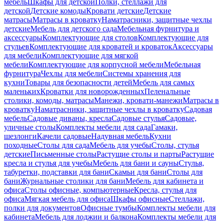
мебель
Шкафы для детской
Полки, стеллажи для
детской
Детские комоды
Кровати детские
Детские
матрасы
Матрасы в кроватку
Наматрасники, защитные чехлы
детские
Мебель для детского сада
Мебельная фурнитура и
аксессуары
Комплектующие для столов
Комплектующие для
стульев
Комплектующие для кроватей и кроваток
Аксессуары
для мебели
Комплектующие для мягкой
мебели
Комплектующие для корпусной мебели
Мебельная
фурнитура
Чехлы для мебели
Системы хранения для
кухни
Товары для безопасности детей
Мебель для самых
маленьких
Кроватки для новорожденных
Пеленальные
столики, комоды, матрасы
Манежи, кровати-манежи
Матрасы в
кроватку
Наматрасники, защитные чехлы в кроватку
Садовая
мебель
Садовые диваны, кресла
Садовые стулья
Садовые,
уличные столы
Комплекты мебели для сада
Гамаки,
шезлонги
Качели садовые
Надувная мебель
Кухни
походные
Столы для сада
Мебель для учебы
Столы, стулья
детские
Письменные столы
Растущие столы и парты
Растущие
кресла и стулья для учебы
Мебель для бани и сауны
Стулья,
табуретки, подставки для бани
Скамьи для бани
Столы для
бани
Журнальные столики для бани
Мебель для кабинета и
офиса
Столы офисные, компьютерные
Кресла, стулья для
офиса
Мягкая мебель для офиса
Шкафы офисные
Стеллажи,
полки для документов
Офисные тумбы
Комплекты мебели для
кабинета
Мебель для лоджии и балкона
Комплекты мебели для