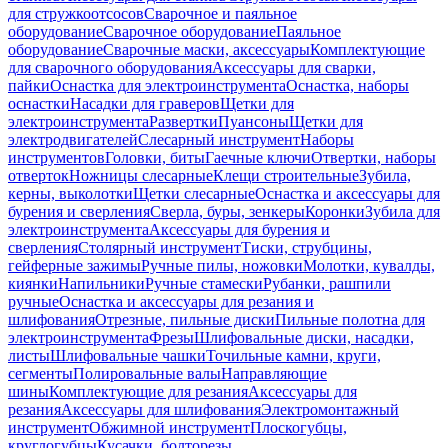
для стружкоотсосов
Сварочное и паяльное
оборудование
Сварочное оборудование
Паяльное
оборудование
Сварочные маски, аксессуары
Комплектующие
для сварочного оборудования
Аксессуары для сварки,
пайки
Оснастка для электроинструмента
Оснастка, наборы
оснастки
Насадки для граверов
Щетки для
электроинструмента
Развертки
Пуансоны
Щетки для
электродвигателей
Слесарный инструмент
Наборы
инструментов
Головки, биты
Гаечные ключи
Отвертки, наборы
отверток
Ножницы слесарные
Клещи строительные
Зубила,
керны, выколотки
Щетки слесарные
Оснастка и аксессуары для
бурения и сверления
Сверла, буры, зенкеры
Коронки
Зубила для
электроинструмента
Аксессуары для бурения и
сверления
Столярный инструмент
Тиски, струбцины,
гейферные зажимы
Ручные пилы, ножовки
Молотки, кувалды,
киянки
Напильники
Ручные стамески
Рубанки, рашпили
ручные
Оснастка и аксессуары для резания и
шлифования
Отрезные, пильные диски
Пильные полотна для
электроинструмента
Фрезы
Шлифовальные диски, насадки,
листы
Шлифовальные чашки
Точильные камни, круги,
сегменты
Полировальные валы
Направляющие
шины
Комплектующие для резания
Аксессуары для
резания
Аксессуары для шлифования
Электромонтажный
инструмент
Обжимной инструмент
Плоскогубцы,
круглогубцы
Кусачки, болторезы,