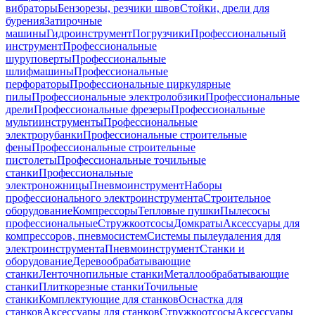
вибраторы
Бензорезы, резчики швов
Стойки, дрели для
бурения
Затирочные
машины
Гидроинструмент
Погрузчики
Профессиональный
инструмент
Профессиональные
шуруповерты
Профессиональные
шлифмашины
Профессиональные
перфораторы
Профессиональные циркулярные
пилы
Профессиональные электролобзики
Профессиональные
дрели
Профессиональные фрезеры
Профессиональные
мультиинструменты
Профессиональные
электрорубанки
Профессиональные строительные
фены
Профессиональные строительные
пистолеты
Профессиональные точильные
станки
Профессиональные
электроножницы
Пневмоинструмент
Наборы
профессионального электроинструмента
Строительное
оборудование
Компрессоры
Тепловые пушки
Пылесосы
профессиональные
Стружкоотсосы
Домкраты
Аксессуары для
компрессоров, пневмосистем
Системы пылеудаления для
электроинструмента
Пневмоинструмент
Станки и
оборудование
Деревообрабатывающие
станки
Ленточнопильные станки
Металлообрабатывающие
станки
Плиткорезные станки
Точильные
станки
Комплектующие для станков
Оснастка для
станков
Аксессуары для станков
Стружкоотсосы
Аксессуары