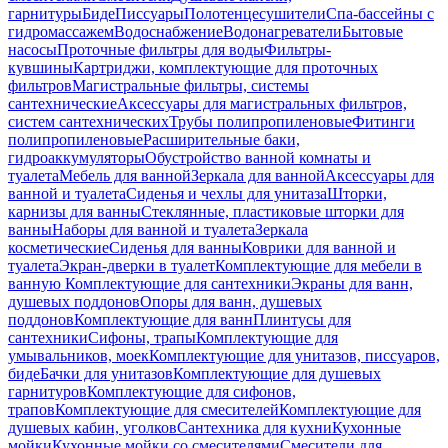
гарнитуры
Биде
Писсуары
Полотенцесушители
Спа-бассейны с
гидромассажем
Водоснабжение
Водонагреватели
Бытовые
насосы
Проточные фильтры для воды
Фильтры-
кувшины
Картриджи, комплектующие для проточных
фильтров
Магистральные фильтры, системы
сантехнические
Аксессуары для магистральных фильтров,
систем сантехнических
Трубы полипропиленовые
Фитинги
полипропиленовые
Расширительные баки,
гидроаккумуляторы
Обустройство ванной комнаты и
туалета
Мебель для ванной
Зеркала для ванной
Аксессуары для
ванной и туалета
Сиденья и чехлы для унитаза
Шторки,
карнизы для ванны
Стеклянные, пластиковые шторки для
ванны
Наборы для ванной и туалета
Зеркала
косметические
Сиденья для ванны
Коврики для ванной и
туалета
Экран-дверки в туалет
Комплектующие для мебели в
ванную
Комплектующие для сантехники
Экраны для ванн,
душевых поддонов
Опоры для ванн, душевых
поддонов
Комплектующие для ванн
Плинтусы для
сантехники
Сифоны, трапы
Комплектующие для
умывальников, моек
Комплектующие для унитазов, писсуаров,
биде
Бачки для унитазов
Комплектующие для душевых
гарнитуров
Комплектующие для сифонов,
трапов
Комплектующие для смесителей
Комплектующие для
душевых кабин, уголков
Сантехника для кухни
Кухонные
мойки
Кухонные мойки со смесителями
Смесители для