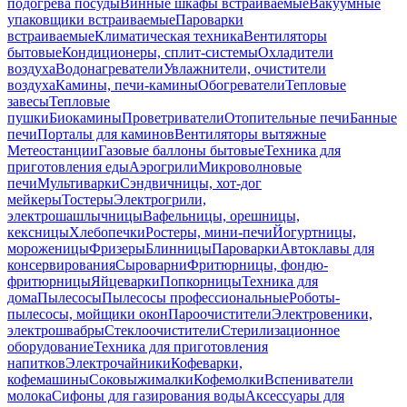
подогрева посуды
Винные шкафы встраиваемые
Вакуумные
упаковщики встраиваемые
Пароварки
встраиваемые
Климатическая техника
Вентиляторы
бытовые
Кондиционеры, сплит-системы
Охладители
воздуха
Водонагреватели
Увлажнители, очистители
воздуха
Камины, печи-камины
Обогреватели
Тепловые
завесы
Тепловые
пушки
Биокамины
Проветриватели
Отопительные печи
Банные
печи
Порталы для каминов
Вентиляторы вытяжные
Метеостанции
Газовые баллоны бытовые
Техника для
приготовления еды
Аэрогрили
Микроволновые
печи
Мультиварки
Сэндвичницы, хот-дог
мейкеры
Тостеры
Электрогрили,
электрошашлычницы
Вафельницы, орешницы,
кексницы
Хлебопечки
Ростеры, мини-печи
Йогуртницы,
мороженицы
Фризеры
Блинницы
Пароварки
Автоклавы для
консервирования
Сыроварни
Фритюрницы, фондю-
фритюрницы
Яйцеварки
Попкорницы
Техника для
дома
Пылесосы
Пылесосы профессиональные
Роботы-
пылесосы, мойщики окон
Пароочистители
Электровеники,
электрошвабры
Стеклоочистители
Стерилизационное
оборудование
Техника для приготовления
напитков
Электрочайники
Кофеварки,
кофемашины
Соковыжималки
Кофемолки
Вспениватели
молока
Сифоны для газирования воды
Аксессуары для