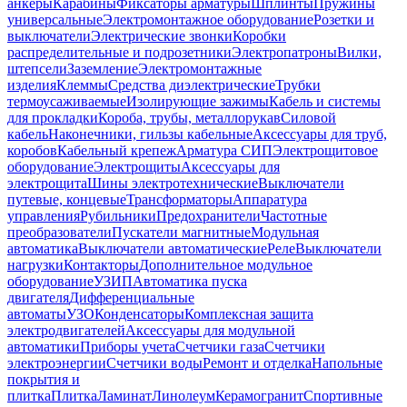
анкеры
Карабины
Фиксаторы арматуры
Шплинты
Пружины
универсальные
Электромонтажное оборудование
Розетки и
выключатели
Электрические звонки
Коробки
распределительные и подрозетники
Электропатроны
Вилки,
штепсели
Заземление
Электромонтажные
изделия
Клеммы
Средства диэлектрические
Трубки
термоусаживаемые
Изолирующие зажимы
Кабель и системы
для прокладки
Короба, трубы, металлорукав
Силовой
кабель
Наконечники, гильзы кабельные
Аксессуары для труб,
коробов
Кабельный крепеж
Арматура СИП
Электрощитовое
оборудование
Электрощиты
Аксессуары для
электрощита
Шины электротехнические
Выключатели
путевые, концевые
Трансформаторы
Аппаратура
управления
Рубильники
Предохранители
Частотные
преобразователи
Пускатели магнитные
Модульная
автоматика
Выключатели автоматические
Реле
Выключатели
нагрузки
Контакторы
Дополнительное модульное
оборудование
УЗИП
Автоматика пуска
двигателя
Дифференциальные
автоматы
УЗО
Конденсаторы
Комплексная защита
электродвигателей
Аксессуары для модульной
автоматики
Приборы учета
Счетчики газа
Счетчики
электроэнергии
Счетчики воды
Ремонт и отделка
Напольные
покрытия и
плитка
Плитка
Ламинат
Линолеум
Керамогранит
Спортивные