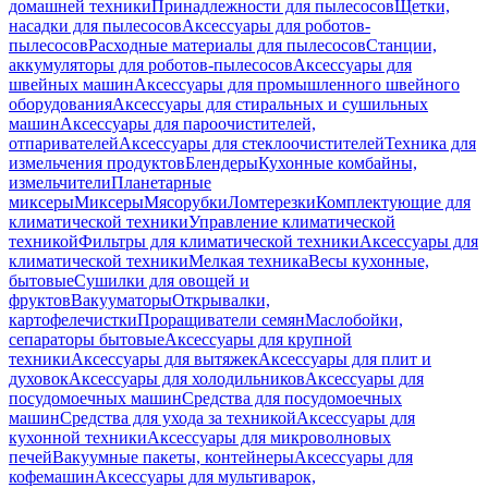
домашней техники
Принадлежности для пылесосов
Щетки,
насадки для пылесосов
Аксессуары для роботов-
пылесосов
Расходные материалы для пылесосов
Станции,
аккумуляторы для роботов-пылесосов
Аксессуары для
швейных машин
Аксессуары для промышленного швейного
оборудования
Аксессуары для стиральных и сушильных
машин
Аксессуары для пароочистителей,
отпаривателей
Аксессуары для стеклоочистителей
Техника для
измельчения продуктов
Блендеры
Кухонные комбайны,
измельчители
Планетарные
миксеры
Миксеры
Мясорубки
Ломтерезки
Комплектующие для
климатической техники
Управление климатической
техникой
Фильтры для климатической техники
Аксессуары для
климатической техники
Мелкая техника
Весы кухонные,
бытовые
Сушилки для овощей и
фруктов
Вакууматоры
Открывалки,
картофелечистки
Проращиватели семян
Маслобойки,
сепараторы бытовые
Аксессуары для крупной
техники
Аксессуары для вытяжек
Аксессуары для плит и
духовок
Аксессуары для холодильников
Аксессуары для
посудомоечных машин
Средства для посудомоечных
машин
Средства для ухода за техникой
Аксессуары для
кухонной техники
Аксессуары для микроволновых
печей
Вакуумные пакеты, контейнеры
Аксессуары для
кофемашин
Аксессуары для мультиварок,