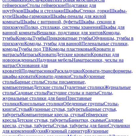
геймерские
Столы геймерские
Подставки для
ноутбуков
Шкафы и стеллажи
Шкафы
Стенки, горки
Шкафы-
купе
Шкафы-гармошки
Шкафы-пеналы для жилой
комнаты
Шкафы с витриной, буфеты
Шкафы, секции в
прихожую
Полки, стеллажи, системы хранения
Шкафы для
ванной комнаты
Вешалки, подставки для зонтов
Комоды,
тумбы
Комоды
Тумбы
Прикроватные тумбы
Обувницы, тумбы в
прихожую
Комоды, тумбы для ванной
Пеленальные столики,
комоды
Тумбы под ТВ
Комоды пластиковые
Кровати и
матрасы
Матрасы
Кровати
Детские кровати
Кроватки для
новорожденных
Надувная мебель
Наматрасники, чехлы на
матрас
Основания для
кроватей
Подматрасники
Раскладушки
Кровати-трансформеры,
шкафы-кровати
Кровати-домики
Столы
Кухонные
столы
Барные столы
Столы письменные,
компьютерные
Детские столы
Туалетные столики
Журнальные
столы
Садовые столы
Растущие столы и парты
Столы,
журнальные столики для бани
Приставные
столики
Консольные столики
Обеденные группы
Столы-
книги
Стулья
Кухонные стулья, табуреты
Барные стулья,
табуреты
Компьютерные кресла, стулья
Геймерские
кресла
Детские стулья, табуреты
Банкетки, скамьи
Садовые
кресла, стулья, табуреты
Стулья, табуреты для бани
Стульчики
для кормления
Кухня
Кухонный гарнитур
Кухонные