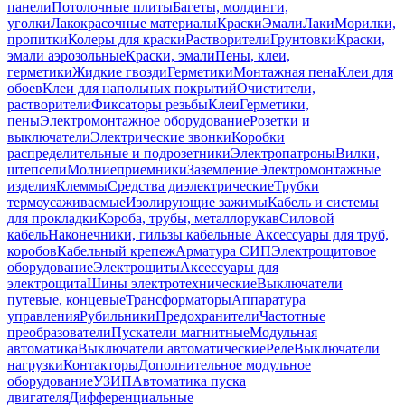
панели
Потолочные плиты
Багеты, молдинги,
уголки
Лакокрасочные материалы
Краски
Эмали
Лаки
Морилки,
пропитки
Колеры для краски
Растворители
Грунтовки
Краски,
эмали аэрозольные
Краски, эмали
Пены, клеи,
герметики
Жидкие гвозди
Герметики
Монтажная пена
Клеи для
обоев
Клеи для напольных покрытий
Очистители,
растворители
Фиксаторы резьбы
Клеи
Герметики,
пены
Электромонтажное оборудование
Розетки и
выключатели
Электрические звонки
Коробки
распределительные и подрозетники
Электропатроны
Вилки,
штепсели
Молниеприемники
Заземление
Электромонтажные
изделия
Клеммы
Средства диэлектрические
Трубки
термоусаживаемые
Изолирующие зажимы
Кабель и системы
для прокладки
Короба, трубы, металлорукав
Силовой
кабель
Наконечники, гильзы кабельные
Аксессуары для труб,
коробов
Кабельный крепеж
Арматура СИП
Электрощитовое
оборудование
Электрощиты
Аксессуары для
электрощита
Шины электротехнические
Выключатели
путевые, концевые
Трансформаторы
Аппаратура
управления
Рубильники
Предохранители
Частотные
преобразователи
Пускатели магнитные
Модульная
автоматика
Выключатели автоматические
Реле
Выключатели
нагрузки
Контакторы
Дополнительное модульное
оборудование
УЗИП
Автоматика пуска
двигателя
Дифференциальные