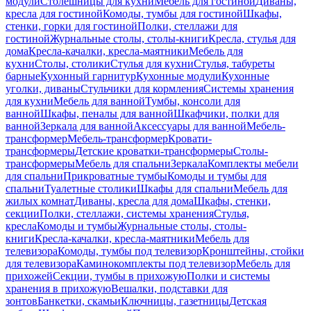
модули
Столешницы для кухни
Мебель для гостиной
Диваны,
кресла для гостиной
Комоды, тумбы для гостиной
Шкафы,
стенки, горки для гостиной
Полки, стеллажи для
гостиной
Журнальные столы, столы-книги
Кресла, стулья для
дома
Кресла-качалки, кресла-маятники
Мебель для
кухни
Столы, столики
Стулья для кухни
Стулья, табуреты
барные
Кухонный гарнитур
Кухонные модули
Кухонные
уголки, диваны
Стульчики для кормления
Системы хранения
для кухни
Мебель для ванной
Тумбы, консоли для
ванной
Шкафы, пеналы для ванной
Шкафчики, полки для
ванной
Зеркала для ванной
Аксессуары для ванной
Мебель-
трансформер
Мебель-трансформер
Кровати-
трансформеры
Детские кроватки-трансформеры
Столы-
трансформеры
Мебель для спальни
Зеркала
Комплекты мебели
для спальни
Прикроватные тумбы
Комоды и тумбы для
спальни
Туалетные столики
Шкафы для спальни
Мебель для
жилых комнат
Диваны, кресла для дома
Шкафы, стенки,
секции
Полки, стеллажи, системы хранения
Стулья,
кресла
Комоды и тумбы
Журнальные столы, столы-
книги
Кресла-качалки, кресла-маятники
Мебель для
телевизора
Комоды, тумбы под телевизор
Кронштейны, стойки
для телевизора
Каминокомплекты под телевизор
Мебель для
прихожей
Секции, тумбы в прихожую
Полки и системы
хранения в прихожую
Вешалки, подставки для
зонтов
Банкетки, скамьи
Ключницы, газетницы
Детская