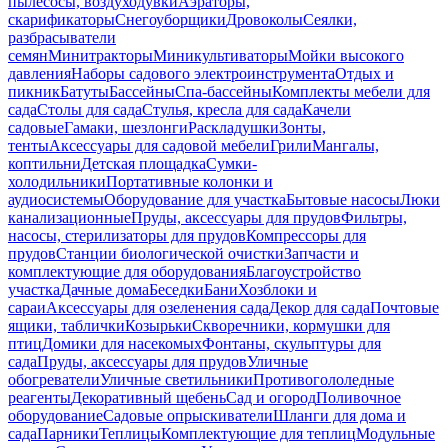
пылесосы, воздуходувки
Аэраторы,
скарификаторы
Снегоуборщики
Дровоколы
Сеялки,
разбрасыватели
семян
Минитракторы
Миникультиваторы
Мойки высокого
давления
Наборы садового электроинструмента
Отдых и
пикник
Батуты
Бассейны
Спа-бассейны
Комплекты мебели для
сада
Столы для сада
Стулья, кресла для сада
Качели
садовые
Гамаки, шезлонги
Раскладушки
Зонты,
тенты
Аксессуары для садовой мебели
Грили
Мангалы,
коптильни
Детская площадка
Сумки-
холодильники
Портативные колонки и
аудиосистемы
Оборудование для участка
Бытовые насосы
Люки
канализационные
Пруды, аксессуары для прудов
Фильтры,
насосы, стерилизаторы для прудов
Компрессоры для
прудов
Станции биологической очистки
Запчасти и
комплектующие для оборудования
Благоустройство
участка
Дачные дома
Беседки
Бани
Хозблоки и
сараи
Аксессуары для озеленения сада
Декор для сада
Почтовые
ящики, таблички
Козырьки
Скворечники, кормушки для
птиц
Домики для насекомых
Фонтаны, скульптуры для
сада
Пруды, аксессуары для прудов
Уличные
обогреватели
Уличные светильники
Противогололедные
реагенты
Декоративный щебень
Сад и огород
Поливочное
оборудование
Садовые опрыскиватели
Шланги для дома и
сада
Парники
Теплицы
Комплектующие для теплиц
Модульные