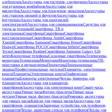
хлебопечек
Аксессуары для тостеров, сэндвичниц
Аксессуары
для кухонных комбайнов
Аксессуары для
мясорубок
Аксессуары для блендеров, миксеров
Аксессуары
для сушилок овощей и фруктов
Аксессуары для
йогуртниц
Аксессуары для аэрогрилей,
электрогрилей
Аксессуары для соковыжималок
Средства для
ухода за техникой
Смартфоны, ТВ и
электроника
Смартфоны
Смартфоны
Смартфоны
восстановленные
Смартфоны Apple
Смартфоны
Xiaomi
Смартфоны Samsung
Смартфоны Honor
Смартфоны
Huawei
Смартфоны POCO
Смартфоны Infinix
Смартфоны
Tecno
Смартфоны Realme
Смартфоны Samsung Galaxy S26
series
Кнопочные телефоны
Складные смартфоны
Телевизоры,
мониторы
Телевизоры
Мониторы
Мониторы-телевизоры
ТВ-
приставки и медиаплееры
Проекторы
Проекционные
экраны
Профессиональные дисплеи
Планшеты, электронные
книги
Планшеты
Электронные книги
Графические
планшеты
Блокноты электронные
Чехлы, бамперы для
планшетов
Аксессуары для планшетов,
смартфонов
Аксессуары для электронных книг
Смарт-часы,
аксессуары
Умные часы
Фитнес-браслеты
Умные часы
детские
Умные часы, фитнес-браслеты
Ремешки, аксессуары
для умных часов
Кабели для умных часов
Аксессуары для
смартфонов, планшетов
Зарядные устройства для телефонов,
планшетов
Чехлы, защитные стекла для телефонов
Чехлы для