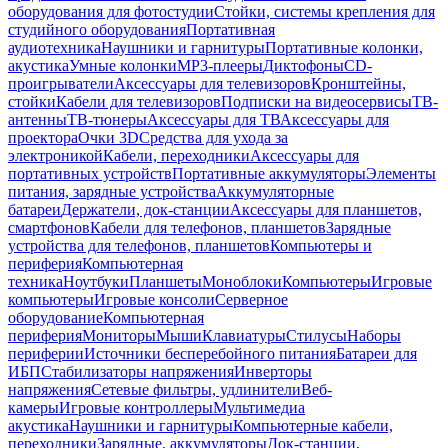
оборудования для фотостудии
Стойки, системы крепления для
студийного оборудования
Портативная
аудиотехника
Наушники и гарнитуры
Портативные колонки,
акустика
Умные колонки
MP3-плееры
Диктофоны
CD-
проигрыватели
Аксессуары для телевизоров
Кронштейны,
стойки
Кабели для телевизоров
Подписки на видеосервисы
ТВ-
антенны
ТВ-тюнеры
Аксессуары для ТВ
Аксессуары для
проектора
Очки 3D
Средства для ухода за
электроникой
Кабели, переходники
Аксессуары для
портативных устройств
Портативные аккумуляторы
Элементы
питания, зарядные устройства
Аккумуляторные
батареи
Держатели, док-станции
Аксессуары для планшетов,
смартфонов
Кабели для телефонов, планшетов
Зарядные
устройства для телефонов, планшетов
Компьютеры и
периферия
Компьютерная
техника
Ноутбуки
Планшеты
Моноблоки
Компьютеры
Игровые
компьютеры
Игровые консоли
Серверное
оборудование
Компьютерная
периферия
Мониторы
Мыши
Клавиатуры
Стилусы
Наборы
периферии
Источники бесперебойного питания
Батареи для
ИБП
Стабилизаторы напряжения
Инверторы
напряжения
Сетевые фильтры, удлинители
Веб-
камеры
Игровые контроллеры
Мультимедиа
акустика
Наушники и гарнитуры
Компьютерные кабели,
переходники
Зарядные, аккумуляторы
Док-станции,