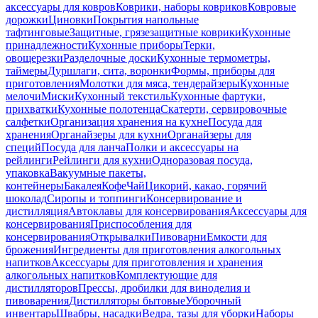
аксессуары для ковров
Коврики, наборы ковриков
Ковровые
дорожки
Циновки
Покрытия напольные
тафтинговые
Защитные, грязезащитные коврики
Кухонные
принадлежности
Кухонные приборы
Терки,
овощерезки
Разделочные доски
Кухонные термометры,
таймеры
Дуршлаги, сита, воронки
Формы, приборы для
приготовления
Молотки для мяса, тендерайзеры
Кухонные
мелочи
Миски
Кухонный текстиль
Кухонные фартуки,
прихватки
Кухонные полотенца
Скатерти, сервировочные
салфетки
Организация хранения на кухне
Посуда для
хранения
Органайзеры для кухни
Органайзеры для
специй
Посуда для ланча
Полки и аксессуары на
рейлинги
Рейлинги для кухни
Одноразовая посуда,
упаковка
Вакуумные пакеты,
контейнеры
Бакалея
Кофе
Чай
Цикорий, какао, горячий
шоколад
Сиропы и топпинги
Консервирование и
дистилляция
Автоклавы для консервирования
Аксессуары для
консервирования
Приспособления для
консервирования
Открывалки
Пивоварни
Емкости для
брожения
Ингредиенты для приготовления алкогольных
напитков
Аксессуары для приготовления и хранения
алкогольных напитков
Комплектующие для
дистилляторов
Прессы, дробилки для виноделия и
пивоварения
Дистилляторы бытовые
Уборочный
инвентарь
Швабры, насадки
Ведра, тазы для уборки
Наборы