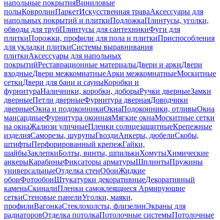
напольные покрытия
Виниловые
полы
Ковролин
Паркет
Искусственная трава
Аксессуары для
напольных покрытий и плитки
Подложка
Плинтусы, уголки,
обводы для труб
Плинтусы для сантехники
Фуги для
плитки
Порожки, профили для пола и плитки
Приспособления
для укладки плитки
Системы выравнивания
плитки
Аксессуары для напольных
покрытий
Реставрационные материалы
Двери и арки
Двери
входные
Двери межкомнатные
Арки межкомнатные
Москитные
сетки
Двери для бани и сауны
Коробки и
фурнитура
Наличники, коробки, доборы
Ручки дверные
Замки
дверные
Петли дверные
Фурнитура дверная
Доводчики
дверные
Окна и подоконники
Окна
Подоконники, отливы
Окна
мансардные
Фурнитура оконная
Мягкие окна
Москитные сетки
на окна
Жалюзи уличные
Пленки солнцезащитные
Крепежные
изделия
Саморезы, шурупы
Гвозди
Анкеры, дюбели
Скобы,
штифты
Перфорированный крепеж
Гайки,
шайбы
Заклепки
Болты, винты, шпильки
Хомуты
Химические
анкеры
Карабины
Фиксаторы арматуры
Шплинты
Пружины
универсальные
Отделка стен
Обои
Жидкие
обои
Фотообои
Штукатурки декоративные
Декоративный
камень
Скинали
Пленки самоклеящиеся
Армирующие
сетки
Стеновые панели
Уголки, маяки,
профили
Вагонка
Стеклохолсты, флизелин
Экраны для
радиаторов
Отделка потолка
Потолочные системы
Потолочные