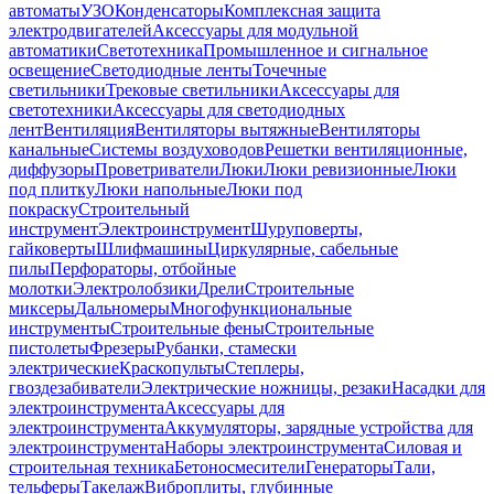
автоматы
УЗО
Конденсаторы
Комплексная защита
электродвигателей
Аксессуары для модульной
автоматики
Светотехника
Промышленное и сигнальное
освещение
Светодиодные ленты
Точечные
светильники
Трековые светильники
Аксессуары для
светотехники
Аксессуары для светодиодных
лент
Вентиляция
Вентиляторы вытяжные
Вентиляторы
канальные
Системы воздуховодов
Решетки вентиляционные,
диффузоры
Проветриватели
Люки
Люки ревизионные
Люки
под плитку
Люки напольные
Люки под
покраску
Строительный
инструмент
Электроинструмент
Шуруповерты,
гайковерты
Шлифмашины
Циркулярные, сабельные
пилы
Перфораторы, отбойные
молотки
Электролобзики
Дрели
Строительные
миксеры
Дальномеры
Многофункциональные
инструменты
Строительные фены
Строительные
пистолеты
Фрезеры
Рубанки, стамески
электрические
Краскопульты
Степлеры,
гвоздезабиватели
Электрические ножницы, резаки
Насадки для
электроинструмента
Аксессуары для
электроинструмента
Аккумуляторы, зарядные устройства для
электроинструмента
Наборы электроинструмента
Силовая и
строительная техника
Бетоносмесители
Генераторы
Тали,
тельферы
Такелаж
Виброплиты, глубинные