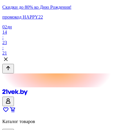
Скидки до 80% ко Дню Рождения!
промокод HAPPY22
02
дн
14
:
23
:
21
Каталог товаров