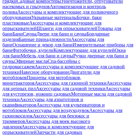
грядки
Садовые компостеры
Уничтожители, отпугиватели
насекомых и грызунов
Автоматизация и контроль
полива
Аксессуары и комплектующие для поливочного
оборудования
Укрывные материалы
Бочки, баки
пластиковые
Аксессуары и комплектующие для
опрыскивателей
Шланги для опрыскивателей
Товары для
бани
Бани
Сауны
Двери для бани и сауны
Бондарные
изделия
Банные принадлежности
Аксессуары для
бани
Оснащение и декор для бани
Измерительные приборы для
бани
Фитобочки, купели
Комплектующие для купелей
Окна
для бани
Мебель для бани и сауны
Ручки дверные для бани и
сауны
Эфирные масла
Спа-бассейны с
гидромассажем
Аксессуары и комплектующие для садовой
техники
Навесное оборудование
Двигатели для
мотоблоков
Прицепы для мотоблоков,
минитракторов
Аксессуары для газонной техники
Аксессуары
для цепных пил
Аксессуары для садовой техники
Аксессуары
для кусторезов, ножниц садовых
Моторные масла для садовой
техники
Аксессуары для аэратоторов и
скарификаторов
Аксессуары для культиваторов и
мотоблоков
Аксессуары для воздуходувок
Аксессуары для
газонокосилок
Аксессуары для бензокос и
триммеров
Аксессуары для моек высокого
давления
Аксессуары и комплектующие для
опрыскивателей
Запчасти для садовых