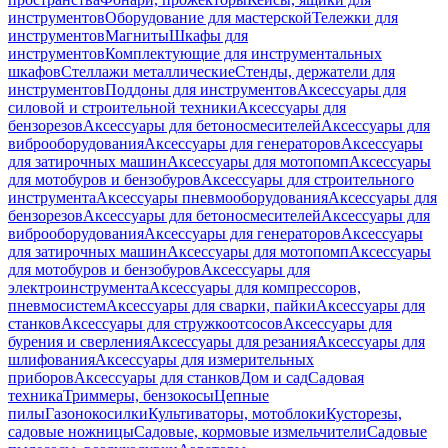
инструментов
Оборудование для мастерской
Тележки для
инструментов
Магниты
Шкафы для
инструментов
Комплектующие для инструментальных
шкафов
Стеллажи металлические
Стенды, держатели для
инструментов
Поддоны для инструментов
Аксессуары для
силовой и строительной техники
Аксессуары для
бензорезов
Аксессуары для бетоносмесителей
Аксессуары для
виброоборудования
Аксессуары для генераторов
Аксессуары
для затирочных машин
Аксессуары для мотопомп
Аксессуары
для мотобуров и бензобуров
Аксессуары для строительного
инструмента
Аксессуары пневмооборудования
Аксессуары для
бензорезов
Аксессуары для бетоносмесителей
Аксессуары для
виброоборудования
Аксессуары для генераторов
Аксессуары
для затирочных машин
Аксессуары для мотопомп
Аксессуары
для мотобуров и бензобуров
Аксессуары для
электроинструмента
Аксессуары для компрессоров,
пневмосистем
Аксессуары для сварки, пайки
Аксессуары для
станков
Аксессуары для стружкоотсосов
Аксессуары для
бурения и сверления
Аксессуары для резания
Аксессуары для
шлифования
Аксессуары для измерительных
приборов
Аксессуары для станков
Дом и сад
Садовая
техника
Триммеры, бензокосы
Цепные
пилы
Газонокосилки
Культиваторы, мотоблоки
Кусторезы,
садовые ножницы
Садовые, кормовые измельчители
Садовые