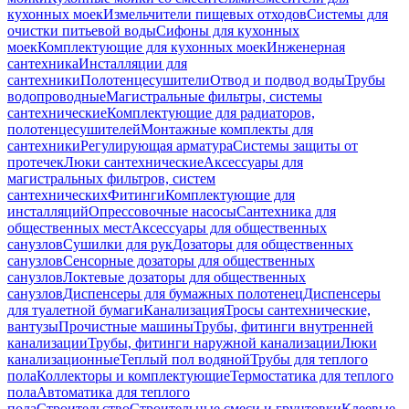
кухонных моек
Измельчители пищевых отходов
Системы для
очистки питьевой воды
Сифоны для кухонных
моек
Комплектующие для кухонных моек
Инженерная
сантехника
Инсталляции для
сантехники
Полотенцесушители
Отвод и подвод воды
Трубы
водопроводные
Магистральные фильтры, системы
сантехнические
Комплектующие для радиаторов,
полотенцесушителей
Монтажные комплекты для
сантехники
Регулирующая арматура
Системы защиты от
протечек
Люки сантехнические
Аксессуары для
магистральных фильтров, систем
сантехнических
Фитинги
Комплектующие для
инсталляций
Опрессовочные насосы
Сантехника для
общественных мест
Аксессуары для общественных
санузлов
Сушилки для рук
Дозаторы для общественных
санузлов
Сенсорные дозаторы для общественных
санузлов
Локтевые дозаторы для общественных
санузлов
Диспенсеры для бумажных полотенец
Диспенсеры
для туалетной бумаги
Канализация
Тросы сантехнические,
вантузы
Прочистные машины
Трубы, фитинги внутренней
канализации
Трубы, фитинги наружной канализации
Люки
канализационные
Теплый пол водяной
Трубы для теплого
пола
Коллекторы и комплектующие
Термостатика для теплого
пола
Автоматика для теплого
пола
Строительство
Строительные смеси и грунтовки
Клеевые