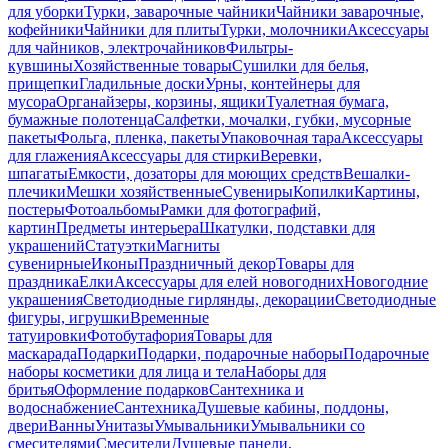
для уборки
Турки, заварочные чайники
Чайники заварочные,
кофейники
Чайники для плиты
Турки, молочники
Аксессуары
для чайников, электрочайников
Фильтры-
кувшины
Хозяйственные товары
Сушилки для белья,
прищепки
Гладильные доски
Урны, контейнеры для
мусора
Органайзеры, корзины, ящики
Туалетная бумага,
бумажные полотенца
Салфетки, мочалки, губки, мусорные
пакеты
Фольга, пленка, пакеты
Упаковочная тара
Аксессуары
для глажения
Аксессуары для стирки
Веревки,
шпагаты
Емкости, дозаторы для моющих средств
Вешалки-
плечики
Мешки хозяйственные
Сувениры
Копилки
Картины,
постеры
Фотоальбомы
Рамки для фотографий,
картин
Предметы интерьера
Шкатулки, подставки для
украшений
Статуэтки
Магниты
сувенирные
Иконы
Праздничный декор
Товары для
праздника
Елки
Аксессуары для елей новогодних
Новогодние
украшения
Светодиодные гирлянды, декорации
Светодиодные
фигуры, игрушки
Временные
татуировки
Фотобутафория
Товары для
маскарада
Подарки
Подарки, подарочные наборы
Подарочные
наборы косметики для лица и тела
Наборы для
бритья
Оформление подарков
Сантехника и
водоснабжение
Сантехника
Душевые кабины, поддоны,
двери
Ванны
Унитазы
Умывальники
Умывальники со
смесителями
Смесители
Душевые панели,