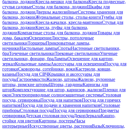
балкона, лоджии
Кресла-мешки для балкона
Кресла подвесные,
стулья садовые
Столы для балкона, лоджии
Шкафы для
балкона, лоджии
Дверцы жалюзийные
Системы хранения для
балкона, лоджии
Журнальные столы, столы-книги
Тумбы для
балкона, лоджии
Кресла-качалки, кресла-маятники
Стулья для
балкона, лоджии
Кресла, пуфы для балкона,
лоджии
Компактные столы для балкона, лоджии
Товары для
дома, бакалея
Освещение
Люстры, потолочные
светильники
Торшеры
Прикроватные лампы,
ночники
Настольные лампы
Споты
Настенные светильники,
бра
Точечные светильники
Трековые светильники
Уличные
светильники, фонари, бра
Лампы
Освещение для картин,
зеркал
Кольцевые лампы
Аксессуары для освещения
Посуда для
готовки
Сковороды, сотейники, воки
Кастрюли, ковши,
казаны
Посуда для СВЧ
Крышки и аксессуары для
посуды
Гастроемкости
Жалюзи, шторы
Жалюзи, рулонные
шторы, римские шторы
Шторы, гардины
Карнизы для
штор
Комплектующие для штор, карнизов, жалюзи
Пленки для
окон
Электроприводные солнцезащитные системы
Столовая
посуда, сервировка
Посуда для напитков
Посуда для горячих
напитков
Посуда для подачи и хранения напитков
Столовые
приборы
Столовая посуда
Посуда для сервировки
Предметы
сервировки
Детская столовая посуда
Декор
Зеркала
Кашпо,
стойки для цветов
Картины, постеры
Часы
интерьерные
Искусственные цветы, растения
Вазы
Ключницы,