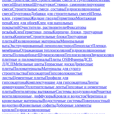
смеси
Шпатлевки
Штукатурки
Стяжки, самонивелирующие
смеси
Строительные смеси, составы
Гидроизоляционные
смеси
Грунтовки
Добавки для строительных смесей
Пены,
клеи, герметики
Жидкие гвозди
Герметики
Монтажная
пена
Клеи для обоев
Клеи для напольных
покрытий
Очистители, растворители
Фиксаторы
резьбы
Клеи
Герметики, пены
Кирпичи, блоки, тротуарная
плитка
Кирпичи
Строительные блоки
Тротуарная
плитка
Изоляционные материалы
Минеральная
вата
Экструдированный пенополистирол
Пенопласт
Пленки,
мембраны
Отражающая теплоизоляция
Гидроизоляционные
ленты
Поликарбонат
Шумоизоляция
Теплоизоляция
Звукоизоляц
плитные и пиломатериалы
Плиты OSB
Фанера
ДСП,
ЛДСП
Мебельные щиты
Террасные доски
Древесные
плиты
Пиломатериалы
Материалы для сухого
строительства
Гипсокартон
Гипсоволокнистые
листы
Цементные плиты
Профили для
гипсокартона
Комплектующие для гипсокартона
Ленты
армирующие
Уплотнительные ленты
Гипсовые и цементные
плиты
Вентиляторы вытяжные
Системы воздуховодов
Решетки
вентиляционные, диффузоры
Кровля и водосток
Черепица и
кровельные материалы
Водосточные системы
Поверхностный
водоотвод
Кровельные софиты
Доборные элементы
кровли
Гидроизоляционные