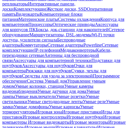
репликаторы
Интерактивные панели,
доски
Комплектующие
Жесткие диски, SSD
Оперативная
память
Видеокарты
Компьютерные блоки
питания
Материнские платы
Системы охлаждения
Корпуса для
компьютеров
Процессоры
Оптические приводы
Аксессуары
для корпусов ПК
Боксы, док-станции для накопителей
Сетевое
оборудование
Маршрутизаторы, DSL-модемы
Wi-Fi точки
доступа, усилители сигнала
Беспроводные
адаптеры
Коммутаторы
Сетевые адаптеры
Powerline
Сетевые
комплектующие
IP-телефония
Медиаконвертеры
Кабели,
переходники сетевые
Антенны для беспроводной
связи
Аксессуары для компьютерной техники
Подставки для
ноутбуков
Аксессуары для ноутбуков
Очки для
компьютера
Рюкзаки для ноутбуков
Сумки, чехлы для
ноутбуков
Средства для ухода за электроникой
Программное
обеспечение
Система Умный дом
Управление умным
домом
Умные колонки, станции
Умные камеры
видеонаблюдения
Умные датчики для дома
Умные
лампы
Умные выключатели
Умные розетки
Умные
светильники
Умные светодиодные ленты
Умные реле
Умные
замки
Умные домофоны
Умные карнизы
Умные
терморегуляторы
Игровая зона
Игровые приставки
Игры для
приставок
Игровые контроллеры
Игровые ноутбуки
Игровые
компьютеры
Игровые видеокарты
Игровые мониторы
Игровые
телевизоры
Игровые мыши
Игровые клавиатуры
Игровые