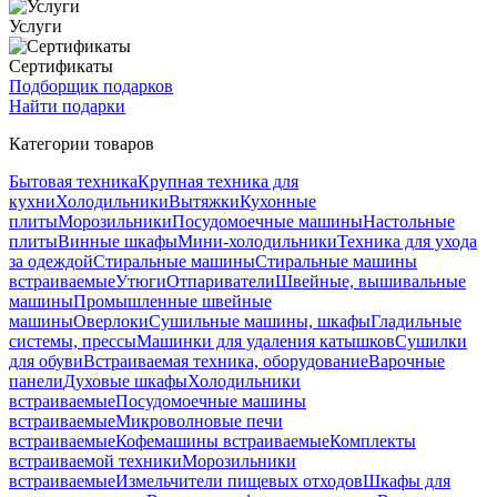
Услуги
Сертификаты
Подборщик подарков
Найти подарки
Категории товаров
Бытовая техника
Крупная техника для
кухни
Холодильники
Вытяжки
Кухонные
плиты
Морозильники
Посудомоечные машины
Настольные
плиты
Винные шкафы
Мини-холодильники
Техника для ухода
за одеждой
Стиральные машины
Стиральные машины
встраиваемые
Утюги
Отпариватели
Швейные, вышивальные
машины
Промышленные швейные
машины
Оверлоки
Сушильные машины, шкафы
Гладильные
системы, прессы
Машинки для удаления катышков
Сушилки
для обуви
Встраиваемая техника, оборудование
Варочные
панели
Духовые шкафы
Холодильники
встраиваемые
Посудомоечные машины
встраиваемые
Микроволновые печи
встраиваемые
Кофемашины встраиваемые
Комплекты
встраиваемой техники
Морозильники
встраиваемые
Измельчители пищевых отходов
Шкафы для