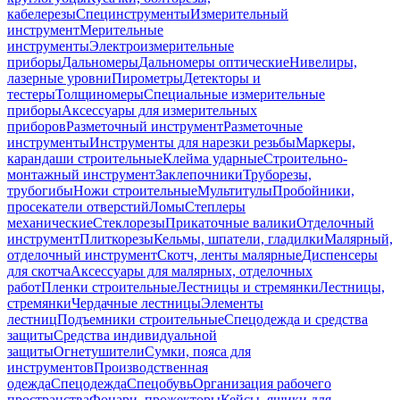
кабелерезы
Специнструменты
Измерительный
инструмент
Мерительные
инструменты
Электроизмерительные
приборы
Дальномеры
Дальномеры оптические
Нивелиры,
лазерные уровни
Пирометры
Детекторы и
тестеры
Толщиномеры
Специальные измерительные
приборы
Аксессуары для измерительных
приборов
Разметочный инструмент
Разметочные
инструменты
Инструменты для нарезки резьбы
Маркеры,
карандаши строительные
Клейма ударные
Строительно-
монтажный инструмент
Заклепочники
Труборезы,
трубогибы
Ножи строительные
Мультитулы
Пробойники,
просекатели отверстий
Ломы
Степлеры
механические
Стеклорезы
Прикаточные валики
Отделочный
инструмент
Плиткорезы
Кельмы, шпатели, гладилки
Малярный,
отделочный инструмент
Скотч, ленты малярные
Диспенсеры
для скотча
Аксессуары для малярных, отделочных
работ
Пленки строительные
Лестницы и стремянки
Лестницы,
стремянки
Чердачные лестницы
Элементы
лестниц
Подъемники строительные
Спецодежда и средства
защиты
Средства индивидуальной
защиты
Огнетушители
Сумки, пояса для
инструментов
Производственная
одежда
Спецодежда
Спецобувь
Организация рабочего
пространства
Фонари, прожекторы
Кейсы, ящики для