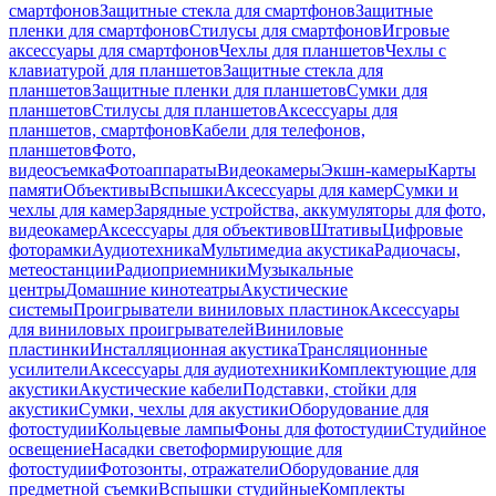
смартфонов
Защитные стекла для смартфонов
Защитные
пленки для смартфонов
Стилусы для смартфонов
Игровые
аксессуары для смартфонов
Чехлы для планшетов
Чехлы с
клавиатурой для планшетов
Защитные стекла для
планшетов
Защитные пленки для планшетов
Сумки для
планшетов
Стилусы для планшетов
Аксессуары для
планшетов, смартфонов
Кабели для телефонов,
планшетов
Фото,
видеосъемка
Фотоаппараты
Видеокамеры
Экшн-камеры
Карты
памяти
Объективы
Вспышки
Аксессуары для камер
Сумки и
чехлы для камер
Зарядные устройства, аккумуляторы для фото,
видеокамер
Аксессуары для объективов
Штативы
Цифровые
фоторамки
Аудиотехника
Мультимедиа акустика
Радиочасы,
метеостанции
Радиоприемники
Музыкальные
центры
Домашние кинотеатры
Акустические
системы
Проигрыватели виниловых пластинок
Аксессуары
для виниловых проигрывателей
Виниловые
пластинки
Инсталляционная акустика
Трансляционные
усилители
Аксессуары для аудиотехники
Комплектующие для
акустики
Акустические кабели
Подставки, стойки для
акустики
Сумки, чехлы для акустики
Оборудование для
фотостудии
Кольцевые лампы
Фоны для фотостудии
Студийное
освещение
Насадки светоформирующие для
фотостудии
Фотозонты, отражатели
Оборудование для
предметной съемки
Вспышки студийные
Комплекты