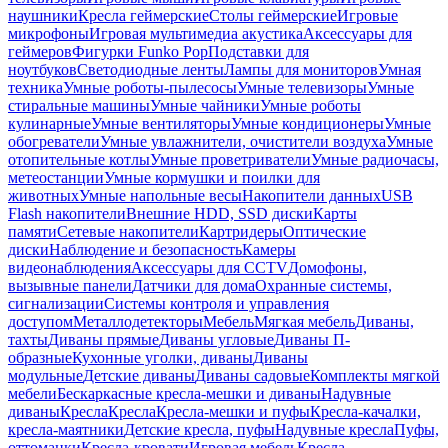
наушники
Кресла геймерские
Столы геймерские
Игровые
микрофоны
Игровая мультимедиа акустика
Аксессуары для
геймеров
Фигурки Funko Pop
Подставки для
ноутбуков
Светодиодные ленты
Лампы для мониторов
Умная
техника
Умные роботы-пылесосы
Умные телевизоры
Умные
стиральные машины
Умные чайники
Умные роботы
кулинарные
Умные вентиляторы
Умные кондиционеры
Умные
обогреватели
Умные увлажнители, очистители воздуха
Умные
отопительные котлы
Умные проветриватели
Умные радиочасы,
метеостанции
Умные кормушки и поилки для
животных
Умные напольные весы
Накопители данных
USB
Flash накопители
Внешние HDD, SSD диски
Карты
памяти
Сетевые накопители
Картридеры
Оптические
диски
Наблюдение и безопасность
Камеры
видеонаблюдения
Аксессуары для CCTV
Домофоны,
вызывные панели
Датчики для дома
Охранные системы,
сигнализации
Системы контроля и управления
доступом
Металлодетекторы
Мебель
Мягкая мебель
Диваны,
тахты
Диваны прямые
Диваны угловые
Диваны П-
образные
Кухонные уголки, диваны
Диваны
модульные
Детские диваны
Диваны садовые
Комплекты мягкой
мебели
Бескаркасные кресла-мешки и диваны
Надувные
диваны
Кресла
Кресла
Кресла-мешки и пуфы
Кресла-качалки,
кресла-маятники
Детские кресла, пуфы
Надувные кресла
Пуфы,
оттоманки
Кресла-кровати
Игровая мебель
Кресла