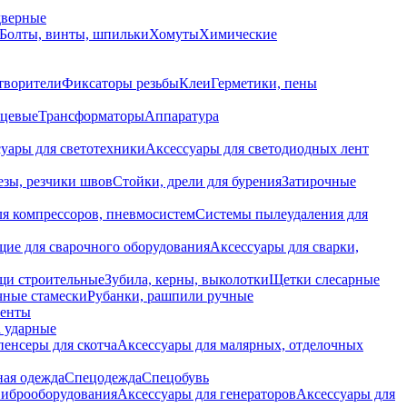
дверные
Болты, винты, шпильки
Хомуты
Химические
творители
Фиксаторы резьбы
Клеи
Герметики, пены
нцевые
Трансформаторы
Аппаратура
уары для светотехники
Аксессуары для светодиодных лент
езы, резчики швов
Стойки, дрели для бурения
Затирочные
ля компрессоров, пневмосистем
Системы пылеудаления для
ие для сварочного оборудования
Аксессуары для сварки,
щи строительные
Зубила, керны, выколотки
Щетки слесарные
чные стамески
Рубанки, рашпили ручные
енты
 ударные
енсеры для скотча
Аксессуары для малярных, отделочных
ная одежда
Спецодежда
Спецобувь
виброоборудования
Аксессуары для генераторов
Аксессуары для