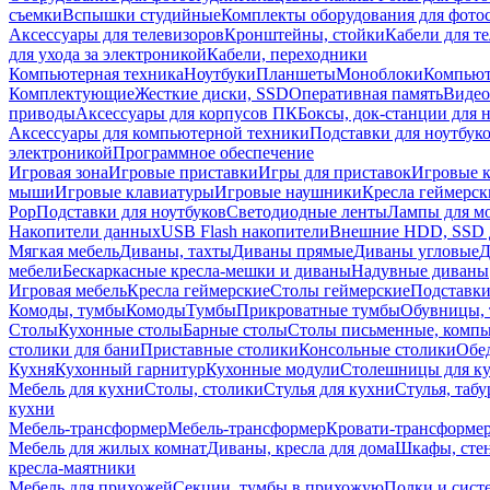
съемки
Вспышки студийные
Комплекты оборудования для фото
Аксессуары для телевизоров
Кронштейны, стойки
Кабели для т
для ухода за электроникой
Кабели, переходники
Компьютерная техника
Ноутбуки
Планшеты
Моноблоки
Компью
Комплектующие
Жесткие диски, SSD
Оперативная память
Видео
приводы
Аксессуары для корпусов ПК
Боксы, док-станции для 
Аксессуары для компьютерной техники
Подставки для ноутбук
электроникой
Программное обеспечение
Игровая зона
Игровые приставки
Игры для приставок
Игровые 
мыши
Игровые клавиатуры
Игровые наушники
Кресла геймерск
Pop
Подставки для ноутбуков
Светодиодные ленты
Лампы для м
Накопители данных
USB Flash накопители
Внешние HDD, SSD 
Мягкая мебель
Диваны, тахты
Диваны прямые
Диваны угловые
Д
мебели
Бескаркасные кресла-мешки и диваны
Надувные диваны
Игровая мебель
Кресла геймерские
Столы геймерские
Подставки
Комоды, тумбы
Комоды
Тумбы
Прикроватные тумбы
Обувницы, 
Столы
Кухонные столы
Барные столы
Столы письменные, комп
столики для бани
Приставные столики
Консольные столики
Обе
Кухня
Кухонный гарнитур
Кухонные модули
Столешницы для к
Мебель для кухни
Столы, столики
Стулья для кухни
Стулья, таб
кухни
Мебель-трансформер
Мебель-трансформер
Кровати-трансформе
Мебель для жилых комнат
Диваны, кресла для дома
Шкафы, стен
кресла-маятники
Мебель для прихожей
Секции, тумбы в прихожую
Полки и сист