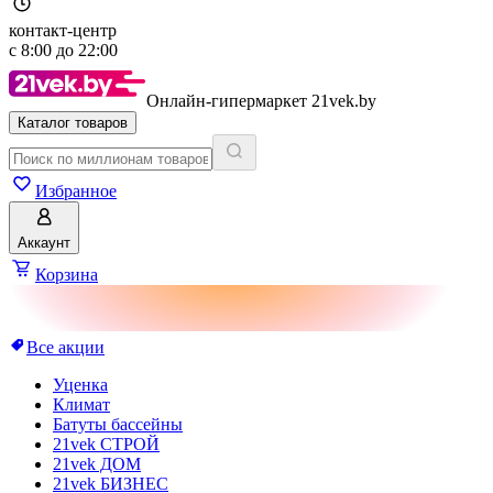
контакт-центр
с
8:00
до
22:00
Онлайн-гипермаркет 21vek.by
Каталог товаров
Избранное
Аккаунт
Корзина
Все акции
Уценка
Климат
Батуты бассейны
21vek СТРОЙ
21vek ДОМ
21vek БИЗНЕС