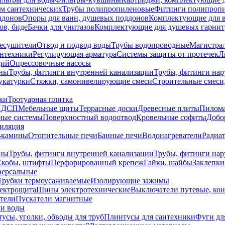
ем сантехнических
Трубы полипропиленовые
Фитинги полипроп
ддонов
Опоры для ванн, душевых поддонов
Комплектующие для 
ов, биде
Бачки для унитазов
Комплектующие для душевых гарнит
есушители
Отвод и подвод воды
Трубы водопроводные
Магистрал
антехники
Регулирующая арматура
Системы защиты от протечек
Л
ций
Опрессовочные насосы
ны
Трубы, фитинги внутренней канализации
Трубы, фитинги на
катурки
Стяжки, самонивелирующие смеси
Строительные смеси,
ки
Тротуарная плитка
ЛДСП
Мебельные щиты
Террасные доски
Древесные плиты
Пилом
ные системы
Поверхностный водоотвод
Кровельные софиты
Добо
тиляция
-камины
Отопительные печи
Банные печи
Водонагреватели
Радиат
ны
Трубы, фитинги внутренней канализации
Трубы, фитинги на
Скобы, штифты
Перфорированный крепеж
Гайки, шайбы
Заклепки
ерсальные
Трубки термоусаживаемые
Изолирующие зажимы
лектрощита
Шины электротехнические
Выключатели путевые, ко
атели
Пускатели магнитные
ки воды
усы, уголки, обводы для труб
Плинтусы для сантехники
Фуги дл