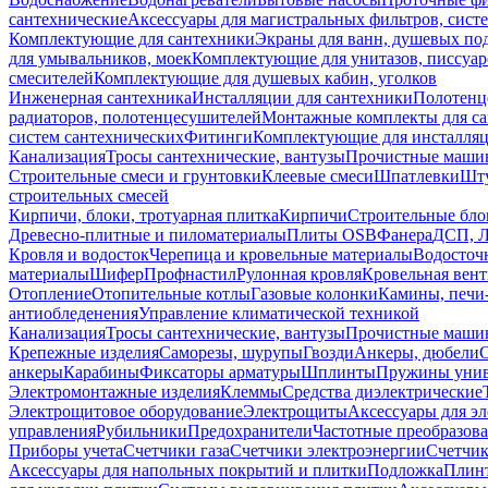
сантехнические
Аксессуары для магистральных фильтров, сист
Комплектующие для сантехники
Экраны для ванн, душевых по
для умывальников, моек
Комплектующие для унитазов, писсуар
смесителей
Комплектующие для душевых кабин, уголков
Инженерная сантехника
Инсталляции для сантехники
Полотенц
радиаторов, полотенцесушителей
Монтажные комплекты для с
систем сантехнических
Фитинги
Комплектующие для инсталля
Канализация
Тросы сантехнические, вантузы
Прочистные маши
Строительные смеси и грунтовки
Клеевые смеси
Шпатлевки
Шту
строительных смесей
Кирпичи, блоки, тротуарная плитка
Кирпичи
Строительные бло
Древесно-плитные и пиломатериалы
Плиты OSB
Фанера
ДСП, 
Кровля и водосток
Черепица и кровельные материалы
Водосточ
материалы
Шифер
Профнастил
Рулонная кровля
Кровельная вен
Отопление
Отопительные котлы
Газовые колонки
Камины, печи
антиобледенения
Управление климатической техникой
Канализация
Тросы сантехнические, вантузы
Прочистные маши
Крепежные изделия
Саморезы, шурупы
Гвозди
Анкеры, дюбели
анкеры
Карабины
Фиксаторы арматуры
Шплинты
Пружины унив
Электромонтажные изделия
Клеммы
Средства диэлектрические
Электрощитовое оборудование
Электрощиты
Аксессуары для э
управления
Рубильники
Предохранители
Частотные преобразов
Приборы учета
Счетчики газа
Счетчики электроэнергии
Счетчи
Аксессуары для напольных покрытий и плитки
Подложка
Плинт