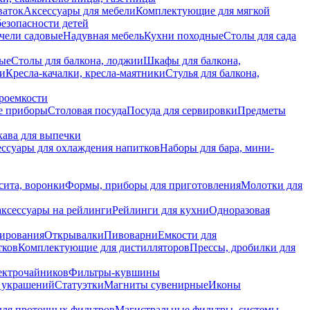
ваток
Аксессуары для мебели
Комплектующие для мягкой
безопасности детей
чели садовые
Надувная мебель
Кухни походные
Столы для сада
вые
Столы для балкона, лоджии
Шкафы для балкона,
ии
Кресла-качалки, кресла-маятники
Стулья для балкона,
роемкости
е приборы
Столовая посуда
Посуда для сервировки
Предметы
укава для выпечки
ссуары для охлаждения напитков
Наборы для бара, мини-
сита, воронки
Формы, приборы для приготовления
Молотки для
аксессуары на рейлинги
Рейлинги для кухни
Одноразовая
вирования
Открывалки
Пивоварни
Емкости для
тков
Комплектующие для дистилляторов
Прессы, дробилки для
лектрочайников
Фильтры-кувшины
я украшений
Статуэтки
Магниты сувенирные
Иконы
ля проточных фильтров
Магистральные фильтры, системы