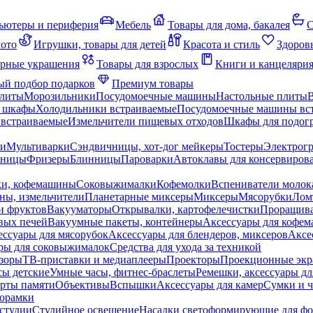
ьютеры и периферия
Мебель
Товары для дома, бакалея
С
мото
Игрушки, товары для детей
Красота и стиль
Здоров
рные украшения
Товары для взрослых
Книги и канцеляри
й подбор подарков
Премиум товары
плиты
Морозильники
Посудомоечные машины
Настольные плиты
 шкафы
Холодильники встраиваемые
Посудомоечные машины вс
встраиваемые
Измельчители пищевых отходов
Шкафы для подогр
чи
Мультиварки
Сэндвичницы, хот-дог мейкеры
Тостеры
Электрог
еницы
Фризеры
Блинницы
Пароварки
Автоклавы для консервиров
ки, кофемашины
Соковыжималки
Кофемолки
Вспениватели молок
ны, измельчители
Планетарные миксеры
Миксеры
Мясорубки
Лом
и фруктов
Вакууматоры
Открывалки, картофелечистки
Проращива
вых печей
Вакуумные пакеты, контейнеры
Аксессуары для кофе
ессуары для мясорубок
Аксессуары для блендеров, миксеров
Аксе
ры для соковыжималок
Средства для ухода за техникой
зоры
ТВ-приставки и медиаплееры
Проекторы
Проекционные эк
сы детские
Умные часы, фитнес-браслеты
Ремешки, аксессуары дл
рты памяти
Объективы
Вспышки
Аксессуары для камер
Сумки и ч
орамки
студии
Студийное освещение
Насадки светоформирующие для фо