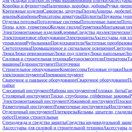
для укладки плитки
Системы выравнивания плитки
Аксессуары
Коробки и фурнитура
Наличники, коробки, доборы
Ручки дверн
Крепежные изделия
Саморезы, шурупы
Гвозди
Анкеры, дюбели
анкеры
Карабины
Фиксаторы арматуры
Шплинты
Пружины унив
Отделка потолка
Потолочные системы
Потолочные панели
Пото
Пены, клеи, герметики
Жидкие гвозди
Герметики
Монтажная пе
Электромонтажные изделия
Клеммы
Средства диэлектрические
Электрощитовое оборудование
Электрощиты
Аксессуары для э
управления
Рубильники
Предохранители
Частотные преобразов
Светотехника
Промышленное и сигнальное освещение
Светоди
Люки
Люки ревизионные
Люки под плитку
Люки напольные
Люк
Силовая и строительная техника
Бетоносмесители
Генераторы
Та
машины
Гидроинструмент
Погрузчики
Строительное оборудование
Компрессоры
Тепловые пушки
Пыле
электроинструмента
Пневмоинструмент
Сварочное и паяльное оборудование
Сварочное оборудование
П
пайки
Слесарный инструмент
Наборы инструментов
Головки, биты
Га
Столярный инструмент
Тиски, струбцины, гейферные зажимы
Р
Электромонтажный инструмент
Обжимной инструмент
Плоског
Разметочный инструмент
Разметочные инструменты
Инструмент
Отделочный инструмент
Плиткорезы
Кельмы, шпатели, гладилк
работ
Пленки строительные
Спецодежда и средства защиты
Средства индивидуальной защ
Аксессуары для силовой и строительной техники
Аксессуары дл