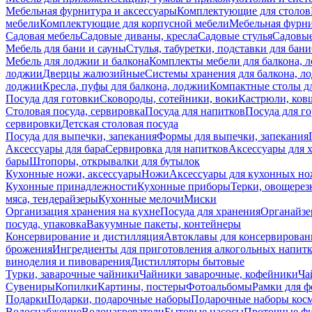
Мебельная фурнитура и аксессуары
Комплектующие для столов
мебели
Комплектующие для корпусной мебели
Мебельная фурн
Садовая мебель
Садовые диваны, кресла
Садовые стулья
Садовые
Мебель для бани и сауны
Стулья, табуретки, подставки для бани
Мебель для лоджии и балкона
Комплекты мебели для балкона, 
лоджии
Дверцы жалюзийные
Системы хранения для балкона, л
лоджии
Кресла, пуфы для балкона, лоджии
Компактные столы дл
Посуда для готовки
Сковороды, сотейники, воки
Кастрюли, ков
Столовая посуда, сервировка
Посуда для напитков
Посуда для г
сервировки
Детская столовая посуда
Посуда для выпечки, запекания
Формы для выпечки, запекания
Аксессуары для бара
Сервировка для напитков
Аксессуары для 
бары
Штопоры, открывалки для бутылок
Кухонные ножи, аксессуары
Ножи
Аксессуары для кухонных н
Кухонные принадлежности
Кухонные приборы
Терки, овощерез
мяса, тендерайзеры
Кухонные мелочи
Миски
Организация хранения на кухне
Посуда для хранения
Органайзе
посуда, упаковка
Вакуумные пакеты, контейнеры
Консервирование и дистилляция
Автоклавы для консервирован
брожения
Ингредиенты для приготовления алкогольных напит
виноделия и пивоварения
Дистилляторы бытовые
Турки, заварочные чайники
Чайники заварочные, кофейники
Ча
Сувениры
Копилки
Картины, постеры
Фотоальбомы
Рамки для ф
Подарки
Подарки, подарочные наборы
Подарочные наборы косм
Водоснабжение
Водонагреватели
Бытовые насосы
Проточные фи