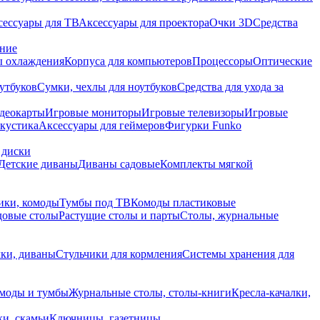
сессуары для ТВ
Аксессуары для проектора
Очки 3D
Средства
ание
 охлаждения
Корпуса для компьютеров
Процессоры
Оптические
утбуков
Сумки, чехлы для ноутбуков
Средства для ухода за
деокарты
Игровые мониторы
Игровые телевизоры
Игровые
акустика
Аксессуары для геймеров
Фигурки Funko
 диски
Детские диваны
Диваны садовые
Комплекты мягкой
ики, комоды
Тумбы под ТВ
Комоды пластиковые
довые столы
Растущие столы и парты
Столы, журнальные
ки, диваны
Стульчики для кормления
Системы хранения для
моды и тумбы
Журнальные столы, столы-книги
Кресла-качалки,
ки, скамьи
Ключницы, газетницы