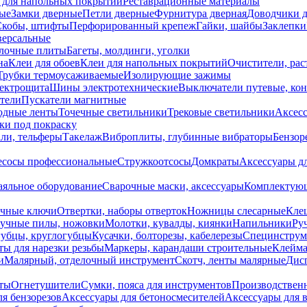
 для напольных покрытий
Реставрационные материалы
ые
Замки дверные
Петли дверные
Фурнитура дверная
Доводчики 
Скобы, штифты
Перфорированный крепеж
Гайки, шайбы
Заклепки
ерсальные
лочные плиты
Багеты, молдинги, уголки
на
Клеи для обоев
Клеи для напольных покрытий
Очистители, рас
Трубки термоусаживаемые
Изолирующие зажимы
лектрощита
Шины электротехнические
Выключатели путевые, ко
атели
Пускатели магнитные
одные ленты
Точечные светильники
Трековые светильники
Аксесс
и под покраску
ли, тельферы
Такелаж
Виброплиты, глубинные вибраторы
Бензор
сосы профессиональные
Стружкоотсосы
Домкраты
Аксессуары д
аяльное оборудование
Сварочные маски, аксессуары
Комплектующ
ечные ключи
Отвертки, наборы отверток
Ножницы слесарные
Кле
учные пилы, ножовки
Молотки, кувалды, киянки
Напильники
Ру
убцы, круглогубцы
Кусачки, болторезы, кабелерезы
Специнструм
ы для нарезки резьбы
Маркеры, карандаши строительные
Клейма
и
Малярный, отделочный инструмент
Скотч, ленты малярные
Дисп
иты
Огнетушители
Сумки, пояса для инструментов
Производствен
я бензорезов
Аксессуары для бетоносмесителей
Аксессуары для 