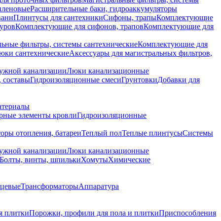
иленовые
Расширительные баки, гидроаккумуляторы
ванн
Плинтусы для сантехники
Сифоны, трапы
Комплектующие
уров
Комплектующие для сифонов, трапов
Комплектующие для
ьные фильтры, системы сантехнические
Комплектующие для
юки сантехнические
Аксессуары для магистральных фильтров,
ружной канализации
Люки канализационные
 составы
Гидроизоляционные смеси
Грунтовки
Добавки для
атериалы
рные элементы кровли
Гидроизоляционные
оры отопления, батареи
Теплый пол
Теплые плинтусы
Системы
ружной канализации
Люки канализационные
Болты, винты, шпильки
Хомуты
Химические
нцевые
Трансформаторы
Аппаратура
я плитки
Порожки, профили для пола и плитки
Приспособления