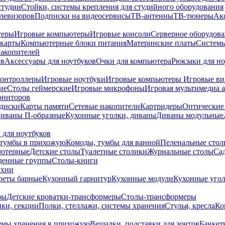
студии
Стойки, системы крепления для студийного оборудования
елевизоров
Подписки на видеосервисы
ТВ-антенны
ТВ-тюнеры
Ак
теры
Игровые компьютеры
Игровые консоли
Серверное оборудов
карты
Компьютерные блоки питания
Материнские платы
Системы
накопителей
ов
Аксессуары для ноутбуков
Очки для компьютера
Рюкзаки для но
контроллеры
Игровые ноутбуки
Игровые компьютеры
Игровые ви
ие
Столы геймерские
Игровые микрофоны
Игровая мультимедиа 
ониторов
диски
Карты памяти
Сетевые накопители
Картридеры
Оптические
иваны П-образные
Кухонные уголки, диваны
Диваны модульные
 для ноутбуков
тумбы в прихожую
Комоды, тумбы для ванной
Пеленальные стол
ьютерные
Детские столы
Туалетные столики
Журнальные столы
Са
денные группы
Столы-книги
ухни
уреты барные
Кухонный гарнитур
Кухонные модули
Кухонные угол
ры
Детские кроватки-трансформеры
Столы-трансформеры
ки, секции
Полки, стеллажи, системы хранения
Стулья, кресла
Ко
емы хранения в прихожую
Вешалки, подставки для зонтов
Банкет