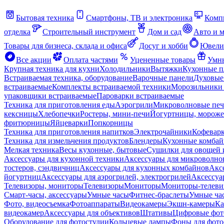
Бытовая техника
Смартфоны, ТВ и электроника
Комп
отделка
Строительный инструмент
Дом и сад
Авто и 
Товары для бизнеса, склада и офиса
Досуг и хобби
Ювели
Все акции
Оплата частями
Уцененные товары
Умны
Крупная техника для кухни
Холодильники
Вытяжки
Кухонные 
Встраиваемая техника, оборудование
Варочные панели
Духовые
встраиваемые
Комплекты встраиваемой техники
Морозильники 
упаковщики встраиваемые
Пароварки встраиваемые
Техника для приготовления еды
Аэрогрили
Микроволновые пе
кексницы
Хлебопечки
Ростеры, мини-печи
Йогуртницы, морож
фритюрницы
Яйцеварки
Попкорницы
Техника для приготовления напитков
Электрочайники
Кофевар
Техника для измельчения продуктов
Блендеры
Кухонные комбай
Мелкая техника
Весы кухонные, бытовые
Сушилки для овощей 
Аксессуары для кухонной техники
Аксессуары для микроволно
тостеров, сэндвичниц
Аксессуары для кухонных комбайнов
Акс
йогуртниц
Аксессуары для аэрогрилей, электрогрилей
Аксессуа
Телевизоры, мониторы
Телевизоры
Мониторы
Мониторы-телеви
Смарт-часы, аксессуары
Умные часы
Фитнес-браслеты
Умные ча
Фото, видеосъемка
Фотоаппараты
Видеокамеры
Экшн-камеры
Ка
видеокамер
Аксессуары для объективов
Штативы
Цифровые фот
Оборудование для фотостудии
Кольцевые лампы
Фоны для фото