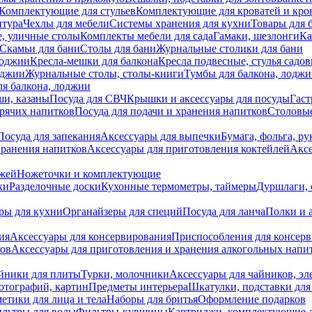
Комплектующие для стульев
Комплектующие для кроватей и кро
итура
Чехлы для мебели
Системы хранения для кухни
Товары для 
, уличные столы
Комплекты мебели для сада
Гамаки, шезлонги
Ка
Скамьи для бани
Столы для бани
Журнальные столики для бани
лоджии
Кресла-мешки для балкона
Кресла подвесные, стулья садо
оджии
Журнальные столы, столы-книги
Тумбы для балкона, лодж
я балкона, лоджии
ши, казаны
Посуда для СВЧ
Крышки и аксессуары для посуды
Гаст
орячих напитков
Посуда для подачи и хранения напитков
Столовы
Посуда для запекания
Аксессуары для выпечки
Бумага, фольга, р
хранения напитков
Аксессуары для приготовления коктейлей
Аксе
ожей
Ножеточки и комплектующие
ки
Разделочные доски
Кухонные термометры, таймеры
Дуршлаги, 
ры для кухни
Органайзеры для специй
Посуда для ланча
Полки и 
ия
Аксессуары для консервирования
Приспособления для консер
ков
Аксессуары для приготовления и хранения алкогольных напи
йники для плиты
Турки, молочники
Аксессуары для чайников, э
отографий, картин
Предметы интерьера
Шкатулки, подставки дл
етики для лица и тела
Наборы для бритья
Оформление подарков
льтры для воды
Фильтры-кувшины
Картриджи, комплектующие д