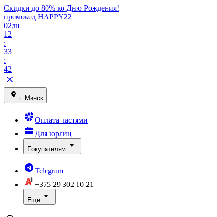
Скидки до 80% ко Дню Рождения!
промокод HAPPY22
02
дн
12
:
33
:
42
г. Минск
Оплата частями
Для юрлиц
Покупателям
Telegram
+375 29
302 10 21
Еще