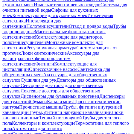
кухонных моек
Измельчители пищевых отходов
Системы для
очистки питьевой воды
Сифоны для кухонных
моек
Комплектующие для кухонных моек
Инженерная
сантехника
Инсталляции для
сантехники
Полотенцесушители
Отвод и подвод воды
Трубы
водопроводные
Магистральные фильтры, системы
сантехнические
Комплектующие для радиаторов,
полотенцесушителей
Монтажные комплекты для
сантехники
Регулирующая арматура
Системы защиты от
протечек
Люки сантехнические
Аксессуары для
магистральных фильтров, систем
сантехнических
Фитинги
Комплектующие для
инсталляций
Опрессовочные насосы
Сантехника для
общественных мест
Аксессуары для общественных
санузлов
Сушилки для рук
Дозаторы для общественных
санузлов
Сенсорные дозаторы для общественных
санузлов
Локтевые дозаторы для общественных
санузлов
Диспенсеры для бумажных полотенец
Диспенсеры
для туалетной бумаги
Канализация
Тросы сантехнические,
вантузы
Прочистные машины
Трубы, фитинги внутренней
канализации
Трубы, фитинги наружной канализации
Люки
канализационные
Теплый пол водяной
Трубы для теплого
пола
Коллекторы и комплектующие
Термостатика для теплого
пола
Автоматика для теплого
пола
Строительство
Строительные смеси и грунтовки
Клеевые