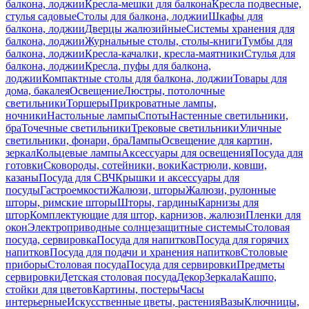
балкона, лоджии
Кресла-мешки для балкона
Кресла подвесные,
стулья садовые
Столы для балкона, лоджии
Шкафы для
балкона, лоджии
Дверцы жалюзийные
Системы хранения для
балкона, лоджии
Журнальные столы, столы-книги
Тумбы для
балкона, лоджии
Кресла-качалки, кресла-маятники
Стулья для
балкона, лоджии
Кресла, пуфы для балкона,
лоджии
Компактные столы для балкона, лоджии
Товары для
дома, бакалея
Освещение
Люстры, потолочные
светильники
Торшеры
Прикроватные лампы,
ночники
Настольные лампы
Споты
Настенные светильники,
бра
Точечные светильники
Трековые светильники
Уличные
светильники, фонари, бра
Лампы
Освещение для картин,
зеркал
Кольцевые лампы
Аксессуары для освещения
Посуда для
готовки
Сковороды, сотейники, воки
Кастрюли, ковши,
казаны
Посуда для СВЧ
Крышки и аксессуары для
посуды
Гастроемкости
Жалюзи, шторы
Жалюзи, рулонные
шторы, римские шторы
Шторы, гардины
Карнизы для
штор
Комплектующие для штор, карнизов, жалюзи
Пленки для
окон
Электроприводные солнцезащитные системы
Столовая
посуда, сервировка
Посуда для напитков
Посуда для горячих
напитков
Посуда для подачи и хранения напитков
Столовые
приборы
Столовая посуда
Посуда для сервировки
Предметы
сервировки
Детская столовая посуда
Декор
Зеркала
Кашпо,
стойки для цветов
Картины, постеры
Часы
интерьерные
Искусственные цветы, растения
Вазы
Ключницы,