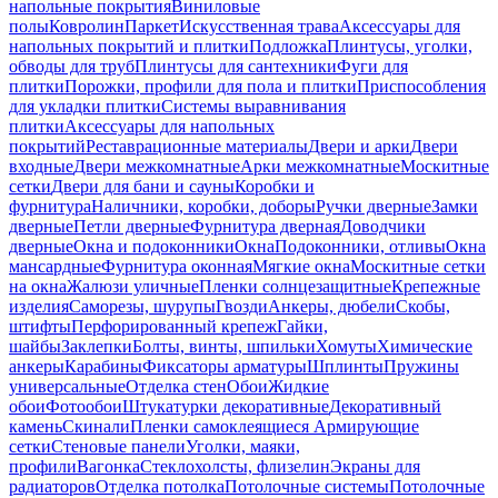
напольные покрытия
Виниловые
полы
Ковролин
Паркет
Искусственная трава
Аксессуары для
напольных покрытий и плитки
Подложка
Плинтусы, уголки,
обводы для труб
Плинтусы для сантехники
Фуги для
плитки
Порожки, профили для пола и плитки
Приспособления
для укладки плитки
Системы выравнивания
плитки
Аксессуары для напольных
покрытий
Реставрационные материалы
Двери и арки
Двери
входные
Двери межкомнатные
Арки межкомнатные
Москитные
сетки
Двери для бани и сауны
Коробки и
фурнитура
Наличники, коробки, доборы
Ручки дверные
Замки
дверные
Петли дверные
Фурнитура дверная
Доводчики
дверные
Окна и подоконники
Окна
Подоконники, отливы
Окна
мансардные
Фурнитура оконная
Мягкие окна
Москитные сетки
на окна
Жалюзи уличные
Пленки солнцезащитные
Крепежные
изделия
Саморезы, шурупы
Гвозди
Анкеры, дюбели
Скобы,
штифты
Перфорированный крепеж
Гайки,
шайбы
Заклепки
Болты, винты, шпильки
Хомуты
Химические
анкеры
Карабины
Фиксаторы арматуры
Шплинты
Пружины
универсальные
Отделка стен
Обои
Жидкие
обои
Фотообои
Штукатурки декоративные
Декоративный
камень
Скинали
Пленки самоклеящиеся
Армирующие
сетки
Стеновые панели
Уголки, маяки,
профили
Вагонка
Стеклохолсты, флизелин
Экраны для
радиаторов
Отделка потолка
Потолочные системы
Потолочные