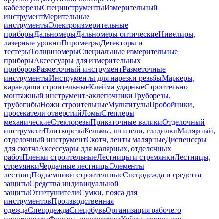
кабелерезы
Специнструменты
Измерительный
инструмент
Мерительные
инструменты
Электроизмерительные
приборы
Дальномеры
Дальномеры оптические
Нивелиры,
лазерные уровни
Пирометры
Детекторы и
тестеры
Толщиномеры
Специальные измерительные
приборы
Аксессуары для измерительных
приборов
Разметочный инструмент
Разметочные
инструменты
Инструменты для нарезки резьбы
Маркеры,
карандаши строительные
Клейма ударные
Строительно-
монтажный инструмент
Заклепочники
Труборезы,
трубогибы
Ножи строительные
Мультитулы
Пробойники,
просекатели отверстий
Ломы
Степлеры
механические
Стеклорезы
Прикаточные валики
Отделочный
инструмент
Плиткорезы
Кельмы, шпатели, гладилки
Малярный,
отделочный инструмент
Скотч, ленты малярные
Диспенсеры
для скотча
Аксессуары для малярных, отделочных
работ
Пленки строительные
Лестницы и стремянки
Лестницы,
стремянки
Чердачные лестницы
Элементы
лестниц
Подъемники строительные
Спецодежда и средства
защиты
Средства индивидуальной
защиты
Огнетушители
Сумки, пояса для
инструментов
Производственная
одежда
Спецодежда
Спецобувь
Организация рабочего
пространства
Фонари, прожекторы
Кейсы, ящики для