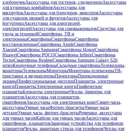
хлебопечек
Аксессуары для тостеров, сэндвичниц
Аксессуары
для кухонных комбайнов
Аксессуары для
мясорубок
Аксессуары для блендеров, миксеров
Аксессуары
для сушилок овощей и фруктов
Аксессуары для
йогуртниц
Аксессуары для аэрогрилей,
электрогрилей
Аксессуары для соковыжималок
Средства для
ухода за техникой
Смартфоны, ТВ и
электроника
Смартфоны
Смартфоны
Смартфоны
восстановленные
Смартфоны Apple
Смартфоны
Xiaomi
Смартфоны Samsung
Смартфоны Honor
Смартфоны
Huawei
Смартфоны POCO
Смартфоны Infinix
Смартфоны
Tecno
Смартфоны Realme
Смартфоны Samsung Galaxy S26
series
Кнопочные телефоны
Складные смартфоны
Телевизоры,
мониторы
Телевизоры
Мониторы
Мониторы-телевизоры
ТВ-
приставки и медиаплееры
Проекторы
Проекционные
экраны
Профессиональные дисплеи
Планшеты, электронные
книги
Планшеты
Электронные книги
Графические
планшеты
Блокноты электронные
Чехлы, бамперы для
планшетов
Аксессуары для планшетов,
смартфонов
Аксессуары для электронных книг
Смарт-часы,
аксессуары
Умные часы
Фитнес-браслеты
Умные часы
детские
Умные часы, фитнес-браслеты
Ремешки, аксессуары
для умных часов
Кабели для умных часов
Аксессуары для
смартфонов, планшетов
Зарядные устройства для телефонов,
планшетов
Чехлы, защитные стекла для телефонов
Чехлы для