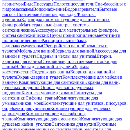
гарнитуры
Биде
Писсуары
Полотенцесушители
Спа-бассейны с
гидромассажем
Водоснабжение
Водонагреватели
Бытовые
насосы
Проточные фильтры для воды
Фильтры-
кувшины
Картриджи, комплектующие для проточных
фильтров
Магистральные фильтры, системы
сантехнические
Аксессуары для магистральных фильтров,
систем сантехнических
Трубы полипропиленовые
Фитинги
полипропиленовые
Расширительные баки,
гидроаккумуляторы
Обустройство ванной комнаты и
туалета
Мебель для ванной
Зеркала для ванной
Аксессуары для
ванной и туалета
Сиденья и чехлы для унитаза
Шторки,
карнизы для ванны
Стеклянные, пластиковые шторки для
ванны
Наборы для ванной и туалета
Зеркала
косметические
Сиденья для ванны
Коврики для ванной и
туалета
Экран-дверки в туалет
Комплектующие для мебели в
ванную
Комплектующие для сантехники
Экраны для ванн,
душевых поддонов
Опоры для ванн, душевых
поддонов
Комплектующие для ванн
Плинтусы для
сантехники
Сифоны, трапы
Комплектующие для
умывальников, моек
Комплектующие для унитазов, писсуаров,
биде
Бачки для унитазов
Комплектующие для душевых
гарнитуров
Комплектующие для сифонов,
трапов
Комплектующие для смесителей
Комплектующие для
душевых кабин, уголков
Сантехника для кухни
Кухонные
мойки
Кухонные мойки со смесителями
Смесители для