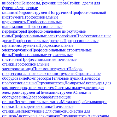
вибраторы
Бензорезы, резчики швов
Стойки, дрели для
бурения
Затирочные
машины
Гидроинструмент
Погрузчики
Профессиональный
инструмент
Профессиональные
шуруповерты
Профессиональные
шлифмашины
Профессиональные
перфораторы
Профессиональные циркулярные
пилы
Профессиональные электролобзики
Профессиональные
дрели
Профессиональные фрезеры
Профессиональные
мультиинструменты
Профессиональные
электрорубанки
Профессиональные строительные
фены
Профессиональные строительные
пистолеты
Профессиональные точильные
станки
Профессиональные
электроножницы
Пневмоинструмент
Наборы
профессионального электроинструмента
Строительное
оборудование
Компрессоры
Тепловые пушки
Пылесосы
профессиональные
Стружкоотсосы
Домкраты
Аксессуары для
компрессоров, пневмосистем
Системы пылеудаления для
электроинструмента
Пневмоинструмент
Станки и
оборудование
Деревообрабатывающие
станки
Ленточнопильные станки
Металлообрабатывающие
станки
Плиткорезные станки
Точильные
станки
Комплектующие для станков
Оснастка для
станков
Аксессуары для станков
Стружкоотсосы
Аксессуары