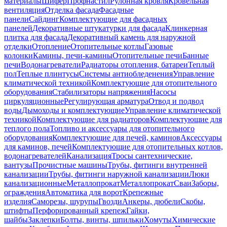
материалы
Шифер
Профнастил
Рулонная кровля
Кровельная
вентиляция
Отделка фасада
Фасадные
панели
Сайдинг
Комплектующие для фасадных
панелей
Декоративные штукатурки для фасада
Клинкерная
плитка для фасада
Декоративный камень для наружной
отделки
Отопление
Отопительные котлы
Газовые
колонки
Камины, печи-камины
Отопительные печи
Банные
печи
Водонагреватели
Радиаторы отопления, батареи
Теплый
пол
Теплые плинтусы
Системы антиобледенения
Управление
климатической техникой
Комплектующие для отопительного
оборудования
Стабилизаторы напряжения
Насосы
циркуляционные
Регулирующая арматура
Отвод и подвод
воды
Дымоходы и комплектующие
Управление климатической
техникой
Комплектующие для радиаторов
Комплектующие для
теплого пола
Топливо и аксессуары для отопительного
оборудования
Комплектующие для печей, каминов
Аксессуары
для каминов, печей
Комплектующие для отопительных котлов,
водонагревателей
Канализация
Тросы сантехнические,
вантузы
Прочистные машины
Трубы, фитинги внутренней
канализации
Трубы, фитинги наружной канализации
Люки
канализационные
Металлопрокат
Металлопрокат
Сваи
Заборы,
ограждения
Автоматика для ворот
Крепежные
изделия
Саморезы, шурупы
Гвозди
Анкеры, дюбели
Скобы,
штифты
Перфорированный крепеж
Гайки,
шайбы
Заклепки
Болты, винты, шпильки
Хомуты
Химические