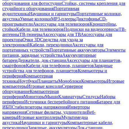
оборудования для фотостудии
Стойки, системы крепления для
студийного оборудования
Портативная
аудиотехника
Наушники и гарнитуры
Портативные колонки,
акустика
Умные колонки
MP3-плееры
Диктофоны
CD-
проигрыватели
Аксессуары для телевизоров
Кронштейны,
стойки
Кабели для телевизоров
Подписки на видеосервисы
ТВ-
антенны
ТВ-тюнеры
Аксессуары для ТВ
Аксессуары для
проектора
Очки 3D
Средства для ухода за
электроникой
Кабели, переходники
Аксессуары для
портативных устройств
Портативные аккумуляторы
Элементы
питания, зарядные устройства
Аккумуляторные
батареи
Держатели, док-станции
Аксессуары для планшетов,
смартфонов
Кабели для телефонов, планшетов
Зарядные
устройства для телефонов, планшетов
Компьютеры и
периферия
Компьютерная
техника
Ноутбуки
Планшеты
Моноблоки
Компьютеры
Игровые
компьютеры
Игровые консоли
Серверное
оборудование
Компьютерная
периферия
Мониторы
Мыши
Клавиатуры
Стилусы
Наборы
периферии
Источники бесперебойного питания
Батареи для
ИБП
Стабилизаторы напряжения
Инверторы
напряжения
Сетевые фильтры, удлинители
Веб-
камеры
Игровые контроллеры
Мультимедиа
акустика
Наушники и гарнитуры
Компьютерные кабели,
переходники
Зарядные, аккумуляторы
Док-станции,