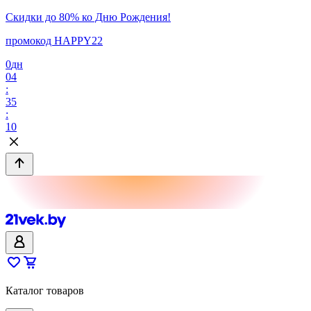
Скидки до 80% ко Дню Рождения!
промокод HAPPY22
0
дн
04
:
35
:
10
Каталог товаров