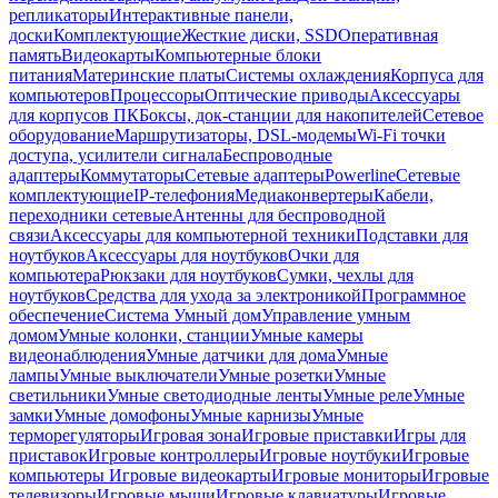
репликаторы
Интерактивные панели,
доски
Комплектующие
Жесткие диски, SSD
Оперативная
память
Видеокарты
Компьютерные блоки
питания
Материнские платы
Системы охлаждения
Корпуса для
компьютеров
Процессоры
Оптические приводы
Аксессуары
для корпусов ПК
Боксы, док-станции для накопителей
Сетевое
оборудование
Маршрутизаторы, DSL-модемы
Wi-Fi точки
доступа, усилители сигнала
Беспроводные
адаптеры
Коммутаторы
Сетевые адаптеры
Powerline
Сетевые
комплектующие
IP-телефония
Медиаконвертеры
Кабели,
переходники сетевые
Антенны для беспроводной
связи
Аксессуары для компьютерной техники
Подставки для
ноутбуков
Аксессуары для ноутбуков
Очки для
компьютера
Рюкзаки для ноутбуков
Сумки, чехлы для
ноутбуков
Средства для ухода за электроникой
Программное
обеспечение
Система Умный дом
Управление умным
домом
Умные колонки, станции
Умные камеры
видеонаблюдения
Умные датчики для дома
Умные
лампы
Умные выключатели
Умные розетки
Умные
светильники
Умные светодиодные ленты
Умные реле
Умные
замки
Умные домофоны
Умные карнизы
Умные
терморегуляторы
Игровая зона
Игровые приставки
Игры для
приставок
Игровые контроллеры
Игровые ноутбуки
Игровые
компьютеры
Игровые видеокарты
Игровые мониторы
Игровые
телевизоры
Игровые мыши
Игровые клавиатуры
Игровые