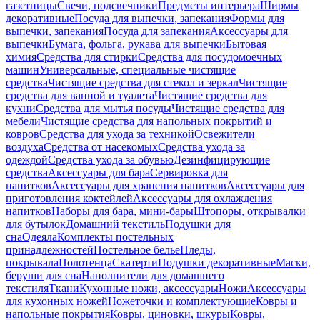
газетницы
Свечи, подсвечники
Предметы интерьера
Ширмы
декоративные
Посуда для выпечки, запекания
Формы для
выпечки, запекания
Посуда для запекания
Аксессуары для
выпечки
Бумага, фольга, рукава для выпечки
Бытовая
химия
Средства для стирки
Средства для посудомоечных
машин
Универсальные, специальные чистящие
средства
Чистящие средства для стекол и зеркал
Чистящие
средства для ванной и туалета
Чистящие средства для
кухни
Средства для мытья посуды
Чистящие средства для
мебели
Чистящие средства для напольных покрытий и
ковров
Средства для ухода за техникой
Освежители
воздуха
Средства от насекомых
Средства ухода за
одеждой
Средства ухода за обувью
Дезинфицирующие
средства
Аксессуары для бара
Сервировка для
напитков
Аксессуары для хранения напитков
Аксессуары для
приготовления коктейлей
Аксессуары для охлаждения
напитков
Наборы для бара, мини-бары
Штопоры, открывалки
для бутылок
Домашний текстиль
Подушки для
сна
Одеяла
Комплекты постельных
принадлежностей
Постельное белье
Пледы,
покрывала
Полотенца
Скатерти
Подушки декоративные
Маски,
беруши для сна
Наполнители для домашнего
текстиля
Ткани
Кухонные ножи, аксессуары
Ножи
Аксессуары
для кухонных ножей
Ножеточки и комплектующие
Ковры и
напольные покрытия
Ковры, циновки, шкуры
Ковры,