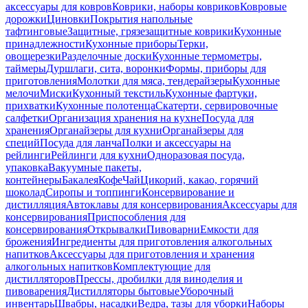
аксессуары для ковров
Коврики, наборы ковриков
Ковровые
дорожки
Циновки
Покрытия напольные
тафтинговые
Защитные, грязезащитные коврики
Кухонные
принадлежности
Кухонные приборы
Терки,
овощерезки
Разделочные доски
Кухонные термометры,
таймеры
Дуршлаги, сита, воронки
Формы, приборы для
приготовления
Молотки для мяса, тендерайзеры
Кухонные
мелочи
Миски
Кухонный текстиль
Кухонные фартуки,
прихватки
Кухонные полотенца
Скатерти, сервировочные
салфетки
Организация хранения на кухне
Посуда для
хранения
Органайзеры для кухни
Органайзеры для
специй
Посуда для ланча
Полки и аксессуары на
рейлинги
Рейлинги для кухни
Одноразовая посуда,
упаковка
Вакуумные пакеты,
контейнеры
Бакалея
Кофе
Чай
Цикорий, какао, горячий
шоколад
Сиропы и топпинги
Консервирование и
дистилляция
Автоклавы для консервирования
Аксессуары для
консервирования
Приспособления для
консервирования
Открывалки
Пивоварни
Емкости для
брожения
Ингредиенты для приготовления алкогольных
напитков
Аксессуары для приготовления и хранения
алкогольных напитков
Комплектующие для
дистилляторов
Прессы, дробилки для виноделия и
пивоварения
Дистилляторы бытовые
Уборочный
инвентарь
Швабры, насадки
Ведра, тазы для уборки
Наборы