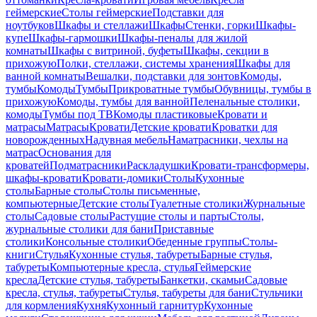
геймерские
Столы геймерские
Подставки для
ноутбуков
Шкафы и стеллажи
Шкафы
Стенки, горки
Шкафы-
купе
Шкафы-гармошки
Шкафы-пеналы для жилой
комнаты
Шкафы с витриной, буфеты
Шкафы, секции в
прихожую
Полки, стеллажи, системы хранения
Шкафы для
ванной комнаты
Вешалки, подставки для зонтов
Комоды,
тумбы
Комоды
Тумбы
Прикроватные тумбы
Обувницы, тумбы в
прихожую
Комоды, тумбы для ванной
Пеленальные столики,
комоды
Тумбы под ТВ
Комоды пластиковые
Кровати и
матрасы
Матрасы
Кровати
Детские кровати
Кроватки для
новорожденных
Надувная мебель
Наматрасники, чехлы на
матрас
Основания для
кроватей
Подматрасники
Раскладушки
Кровати-трансформеры,
шкафы-кровати
Кровати-домики
Столы
Кухонные
столы
Барные столы
Столы письменные,
компьютерные
Детские столы
Туалетные столики
Журнальные
столы
Садовые столы
Растущие столы и парты
Столы,
журнальные столики для бани
Приставные
столики
Консольные столики
Обеденные группы
Столы-
книги
Стулья
Кухонные стулья, табуреты
Барные стулья,
табуреты
Компьютерные кресла, стулья
Геймерские
кресла
Детские стулья, табуреты
Банкетки, скамьи
Садовые
кресла, стулья, табуреты
Стулья, табуреты для бани
Стульчики
для кормления
Кухня
Кухонный гарнитур
Кухонные