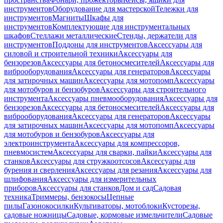
инструментов
Оборудование для мастерской
Тележки для
инструментов
Магниты
Шкафы для
инструментов
Комплектующие для инструментальных
шкафов
Стеллажи металлические
Стенды, держатели для
инструментов
Поддоны для инструментов
Аксессуары для
силовой и строительной техники
Аксессуары для
бензорезов
Аксессуары для бетоносмесителей
Аксессуары для
виброоборудования
Аксессуары для генераторов
Аксессуары
для затирочных машин
Аксессуары для мотопомп
Аксессуары
для мотобуров и бензобуров
Аксессуары для строительного
инструмента
Аксессуары пневмооборудования
Аксессуары для
бензорезов
Аксессуары для бетоносмесителей
Аксессуары для
виброоборудования
Аксессуары для генераторов
Аксессуары
для затирочных машин
Аксессуары для мотопомп
Аксессуары
для мотобуров и бензобуров
Аксессуары для
электроинструмента
Аксессуары для компрессоров,
пневмосистем
Аксессуары для сварки, пайки
Аксессуары для
станков
Аксессуары для стружкоотсосов
Аксессуары для
бурения и сверления
Аксессуары для резания
Аксессуары для
шлифования
Аксессуары для измерительных
приборов
Аксессуары для станков
Дом и сад
Садовая
техника
Триммеры, бензокосы
Цепные
пилы
Газонокосилки
Культиваторы, мотоблоки
Кусторезы,
садовые ножницы
Садовые, кормовые измельчители
Садовые