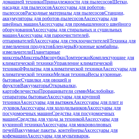
домашней техники
Принадлежности для пылесосов
Щетки,
насадки для пылесосов
Аксессуары для роботов-
пылесосов
Расходные материалы для пылесосов
Станции,
аккумуляторы для роботов-пылесосов
Аксессуары для
швейных машин
Аксессуары для промышленного швейного
оборудования
Аксессуары для стиральных и сушильных
машин
Аксессуары для пароочистителей,
отпаривателей
Аксессуары для стеклоочистителей
Техника для
измельчения продуктов
Блендеры
Кухонные комбайны,
измельчители
Планетарные
миксеры
Миксеры
Мясорубки
Ломтерезки
Комплектующие для
климатической техники
Управление климатической
техникой
Фильтры для климатической техники
Аксессуары для
климатической техники
Мелкая техника
Весы кухонные,
бытовые
Сушилки для овощей и
фруктов
Вакууматоры
Открывалки,
картофелечистки
Проращиватели семян
Маслобойки,
сепараторы бытовые
Аксессуары для крупной
техники
Аксессуары для вытяжек
Аксессуары для плит и
духовок
Аксессуары для холодильников
Аксессуары для
посудомоечных машин
Средства для посудомоечных
машин
Средства для ухода за техникой
Аксессуары для
кухонной техники
Аксессуары для микроволновых
печей
Вакуумные пакеты, контейнеры
Аксессуары для
кофемашин
Аксессуары для мультиварок,