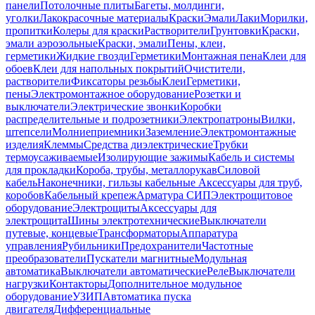
панели
Потолочные плиты
Багеты, молдинги,
уголки
Лакокрасочные материалы
Краски
Эмали
Лаки
Морилки,
пропитки
Колеры для краски
Растворители
Грунтовки
Краски,
эмали аэрозольные
Краски, эмали
Пены, клеи,
герметики
Жидкие гвозди
Герметики
Монтажная пена
Клеи для
обоев
Клеи для напольных покрытий
Очистители,
растворители
Фиксаторы резьбы
Клеи
Герметики,
пены
Электромонтажное оборудование
Розетки и
выключатели
Электрические звонки
Коробки
распределительные и подрозетники
Электропатроны
Вилки,
штепсели
Молниеприемники
Заземление
Электромонтажные
изделия
Клеммы
Средства диэлектрические
Трубки
термоусаживаемые
Изолирующие зажимы
Кабель и системы
для прокладки
Короба, трубы, металлорукав
Силовой
кабель
Наконечники, гильзы кабельные
Аксессуары для труб,
коробов
Кабельный крепеж
Арматура СИП
Электрощитовое
оборудование
Электрощиты
Аксессуары для
электрощита
Шины электротехнические
Выключатели
путевые, концевые
Трансформаторы
Аппаратура
управления
Рубильники
Предохранители
Частотные
преобразователи
Пускатели магнитные
Модульная
автоматика
Выключатели автоматические
Реле
Выключатели
нагрузки
Контакторы
Дополнительное модульное
оборудование
УЗИП
Автоматика пуска
двигателя
Дифференциальные