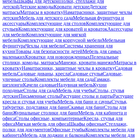
мебель
Шкафы для детской
Полки, стеллажи для
детской
Детские комоды
Кровати детские
Детские
матрасы
Матрасы в кроватку
Наматрасники, защитные чехлы
детские
Мебель для детского сада
Мебельная фурнитура и
аксессуары
Комплектующие для столов
Комплектующие для
стульев
Комплектующие для кроватей и кроваток
Аксессуары
для мебели
Комплектующие для мягкой
мебели
Комплектующие для корпусной мебели
Мебельная
фурнитура
Чехлы для мебели
Системы хранения для
кухни
Товары для безопасности детей
Мебель для самых
маленьких
Кроватки для новорожденных
Пеленальные
столики, комоды, матрасы
Манежи, кровати-манежи
Матрасы в
кроватку
Наматрасники, защитные чехлы в кроватку
Садовая
мебель
Садовые диваны, кресла
Садовые стулья
Садовые,
уличные столы
Комплекты мебели для сада
Гамаки,
шезлонги
Качели садовые
Надувная мебель
Кухни
походные
Столы для сада
Мебель для учебы
Столы, стулья
детские
Письменные столы
Растущие столы и парты
Растущие
кресла и стулья для учебы
Мебель для бани и сауны
Стулья,
табуретки, подставки для бани
Скамьи для бани
Столы для
бани
Журнальные столики для бани
Мебель для кабинета и
офиса
Столы офисные, компьютерные
Кресла, стулья для
офиса
Мягкая мебель для офиса
Шкафы офисные
Стеллажи,
полки для документов
Офисные тумбы
Комплекты мебели для
кабинета
Мебель для лоджии и балкона
Комплекты мебели для