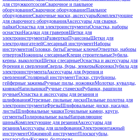
для стружкоотсосов
Сварочное и паяльное
оборудование
Сварочное оборудование
Паяльное
оборудование
Сварочные маски, аксессуары
Комплектующие
для сварочного оборудования
Аксессуары для сварки,
пайки
Оснастка для электроинструмента
Оснастка, наборы
оснастки
Насадки для граверов
Щетки для
электроинструмента
Развертки
Пуансоны
Щетки для
электродвигателей
Слесарный инструмент
Наборы
инструментов
Головки, биты
Гаечные ключи
Отвертки, наборы
отверток
Ножницы слесарные
Клещи строительные
Зубила,
керны, выколотки
Щетки слесарные
Оснастка и аксессуары для
бурения и сверления
Сверла, буры, зенкеры
Коронки
Зубила для
электроинструмента
Аксессуары для бурения и
сверления
Столярный инструмент
Тиски, струбцины,
гейферные зажимы
Ручные пилы, ножовки
Молотки, кувалды,
киянки
Напильники
Ручные стамески
Рубанки, рашпили
ручные
Оснастка и аксессуары для резания и
шлифования
Отрезные, пильные диски
Пильные полотна для
электроинструмента
Фрезы
Шлифовальные диски, насадки,
листы
Шлифовальные чашки
Точильные камни, круги,
сегменты
Полировальные валы
Направляющие
шины
Комплектующие для резания
Аксессуары для
резания
Аксессуары для шлифования
Электромонтажный
инструмент
Обжимной инструмент
Плоскогубцы,
круглогубцы
Кусачки, болторезы,