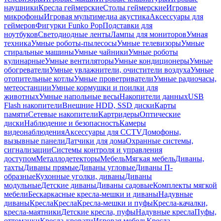
наушники
Кресла геймерские
Столы геймерские
Игровые
микрофоны
Игровая мультимедиа акустика
Аксессуары для
геймеров
Фигурки Funko Pop
Подставки для
ноутбуков
Светодиодные ленты
Лампы для мониторов
Умная
техника
Умные роботы-пылесосы
Умные телевизоры
Умные
стиральные машины
Умные чайники
Умные роботы
кулинарные
Умные вентиляторы
Умные кондиционеры
Умные
обогреватели
Умные увлажнители, очистители воздуха
Умные
отопительные котлы
Умные проветриватели
Умные радиочасы,
метеостанции
Умные кормушки и поилки для
животных
Умные напольные весы
Накопители данных
USB
Flash накопители
Внешние HDD, SSD диски
Карты
памяти
Сетевые накопители
Картридеры
Оптические
диски
Наблюдение и безопасность
Камеры
видеонаблюдения
Аксессуары для CCTV
Домофоны,
вызывные панели
Датчики для дома
Охранные системы,
сигнализации
Системы контроля и управления
доступом
Металлодетекторы
Мебель
Мягкая мебель
Диваны,
тахты
Диваны прямые
Диваны угловые
Диваны П-
образные
Кухонные уголки, диваны
Диваны
модульные
Детские диваны
Диваны садовые
Комплекты мягкой
мебели
Бескаркасные кресла-мешки и диваны
Надувные
диваны
Кресла
Кресла
Кресла-мешки и пуфы
Кресла-качалки,
кресла-маятники
Детские кресла, пуфы
Надувные кресла
Пуфы,
оттоманки
Кресла-кровати
Игровая мебель
Кресла