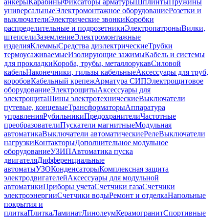
анкеры
Карабины
Фиксаторы арматуры
Шплинты
Пружины
универсальные
Электромонтажное оборудование
Розетки и
выключатели
Электрические звонки
Коробки
распределительные и подрозетники
Электропатроны
Вилки,
штепсели
Заземление
Электромонтажные
изделия
Клеммы
Средства диэлектрические
Трубки
термоусаживаемые
Изолирующие зажимы
Кабель и системы
для прокладки
Короба, трубы, металлорукав
Силовой
кабель
Наконечники, гильзы кабельные
Аксессуары для труб,
коробов
Кабельный крепеж
Арматура СИП
Электрощитовое
оборудование
Электрощиты
Аксессуары для
электрощита
Шины электротехнические
Выключатели
путевые, концевые
Трансформаторы
Аппаратура
управления
Рубильники
Предохранители
Частотные
преобразователи
Пускатели магнитные
Модульная
автоматика
Выключатели автоматические
Реле
Выключатели
нагрузки
Контакторы
Дополнительное модульное
оборудование
УЗИП
Автоматика пуска
двигателя
Дифференциальные
автоматы
УЗО
Конденсаторы
Комплексная защита
электродвигателей
Аксессуары для модульной
автоматики
Приборы учета
Счетчики газа
Счетчики
электроэнергии
Счетчики воды
Ремонт и отделка
Напольные
покрытия и
плитка
Плитка
Ламинат
Линолеум
Керамогранит
Спортивные