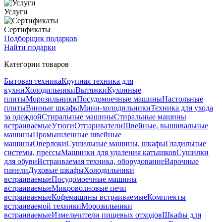
Услуги
Сертификаты
Подборщик подарков
Найти подарки
Категории товаров
Бытовая техника
Крупная техника для
кухни
Холодильники
Вытяжки
Кухонные
плиты
Морозильники
Посудомоечные машины
Настольные
плиты
Винные шкафы
Мини-холодильники
Техника для ухода
за одеждой
Стиральные машины
Стиральные машины
встраиваемые
Утюги
Отпариватели
Швейные, вышивальные
машины
Промышленные швейные
машины
Оверлоки
Сушильные машины, шкафы
Гладильные
системы, прессы
Машинки для удаления катышков
Сушилки
для обуви
Встраиваемая техника, оборудование
Варочные
панели
Духовые шкафы
Холодильники
встраиваемые
Посудомоечные машины
встраиваемые
Микроволновые печи
встраиваемые
Кофемашины встраиваемые
Комплекты
встраиваемой техники
Морозильники
встраиваемые
Измельчители пищевых отходов
Шкафы для