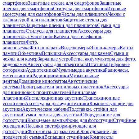
смартфонов
Защитные стекла для смартфонов
Защитные
пленки для смартфонов
Стилусы для смартфонов
Игровые
аксессуары для смартфонов
Чехлы для планшетов
Чехлы с
клавиатурой для планшетов
Защитные стекла для
планшетов
Защитные пленки для планшетов
Сумки для
планшетов
Стилусы для планшетов
Аксессуары для
планшетов, смартфонов
Кабели для телефонов,
планшетов
Фото,
видеосъемка
Фотоаппараты
Видеокамеры
Экшн-камеры
Карты
памяти
Объективы
Вспышки
Аксессуары для камер
Сумки и
чехлы для камер
Зарядные устройства, аккумуляторы для фото,
видеокамер
Аксессуары для объективов
Штативы
Цифровые
фоторамки
Аудиотехника
Мультимедиа акустика
Радиочасы,
метеостанции
Радиоприемники
Музыкальные
центры
Домашние кинотеатры
Акустические
системы
Проигрыватели виниловых пластинок
Аксессуары
для виниловых проигрывателей
Виниловые
пластинки
Инсталляционная акустика
Трансляционные
усилители
Аксессуары для аудиотехники
Комплектующие для
акустики
Акустические кабели
Подставки, стойки для
акустики
Сумки, чехлы для акустики
Оборудование для
фотостудии
Кольцевые лампы
Фоны для фотостудии
Студийное
освещение
Насадки светоформирующие для
фотостудии
Фотозонты, отражатели
Оборудование для
предметной съемки
Вспышки студийные
Комплекты