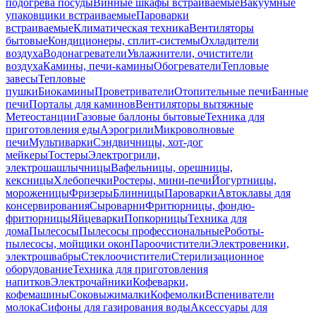
подогрева посуды
Винные шкафы встраиваемые
Вакуумные
упаковщики встраиваемые
Пароварки
встраиваемые
Климатическая техника
Вентиляторы
бытовые
Кондиционеры, сплит-системы
Охладители
воздуха
Водонагреватели
Увлажнители, очистители
воздуха
Камины, печи-камины
Обогреватели
Тепловые
завесы
Тепловые
пушки
Биокамины
Проветриватели
Отопительные печи
Банные
печи
Порталы для каминов
Вентиляторы вытяжные
Метеостанции
Газовые баллоны бытовые
Техника для
приготовления еды
Аэрогрили
Микроволновые
печи
Мультиварки
Сэндвичницы, хот-дог
мейкеры
Тостеры
Электрогрили,
электрошашлычницы
Вафельницы, орешницы,
кексницы
Хлебопечки
Ростеры, мини-печи
Йогуртницы,
мороженицы
Фризеры
Блинницы
Пароварки
Автоклавы для
консервирования
Сыроварни
Фритюрницы, фондю-
фритюрницы
Яйцеварки
Попкорницы
Техника для
дома
Пылесосы
Пылесосы профессиональные
Роботы-
пылесосы, мойщики окон
Пароочистители
Электровеники,
электрошвабры
Стеклоочистители
Стерилизационное
оборудование
Техника для приготовления
напитков
Электрочайники
Кофеварки,
кофемашины
Соковыжималки
Кофемолки
Вспениватели
молока
Сифоны для газирования воды
Аксессуары для