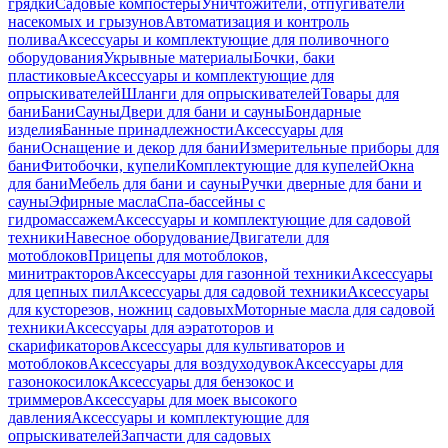
грядки
Садовые компостеры
Уничтожители, отпугиватели
насекомых и грызунов
Автоматизация и контроль
полива
Аксессуары и комплектующие для поливочного
оборудования
Укрывные материалы
Бочки, баки
пластиковые
Аксессуары и комплектующие для
опрыскивателей
Шланги для опрыскивателей
Товары для
бани
Бани
Сауны
Двери для бани и сауны
Бондарные
изделия
Банные принадлежности
Аксессуары для
бани
Оснащение и декор для бани
Измерительные приборы для
бани
Фитобочки, купели
Комплектующие для купелей
Окна
для бани
Мебель для бани и сауны
Ручки дверные для бани и
сауны
Эфирные масла
Спа-бассейны с
гидромассажем
Аксессуары и комплектующие для садовой
техники
Навесное оборудование
Двигатели для
мотоблоков
Прицепы для мотоблоков,
минитракторов
Аксессуары для газонной техники
Аксессуары
для цепных пил
Аксессуары для садовой техники
Аксессуары
для кусторезов, ножниц садовых
Моторные масла для садовой
техники
Аксессуары для аэратоторов и
скарификаторов
Аксессуары для культиваторов и
мотоблоков
Аксессуары для воздуходувок
Аксессуары для
газонокосилок
Аксессуары для бензокос и
триммеров
Аксессуары для моек высокого
давления
Аксессуары и комплектующие для
опрыскивателей
Запчасти для садовых