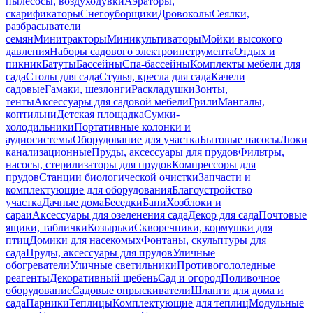
пылесосы, воздуходувки
Аэраторы,
скарификаторы
Снегоуборщики
Дровоколы
Сеялки,
разбрасыватели
семян
Минитракторы
Миникультиваторы
Мойки высокого
давления
Наборы садового электроинструмента
Отдых и
пикник
Батуты
Бассейны
Спа-бассейны
Комплекты мебели для
сада
Столы для сада
Стулья, кресла для сада
Качели
садовые
Гамаки, шезлонги
Раскладушки
Зонты,
тенты
Аксессуары для садовой мебели
Грили
Мангалы,
коптильни
Детская площадка
Сумки-
холодильники
Портативные колонки и
аудиосистемы
Оборудование для участка
Бытовые насосы
Люки
канализационные
Пруды, аксессуары для прудов
Фильтры,
насосы, стерилизаторы для прудов
Компрессоры для
прудов
Станции биологической очистки
Запчасти и
комплектующие для оборудования
Благоустройство
участка
Дачные дома
Беседки
Бани
Хозблоки и
сараи
Аксессуары для озеленения сада
Декор для сада
Почтовые
ящики, таблички
Козырьки
Скворечники, кормушки для
птиц
Домики для насекомых
Фонтаны, скульптуры для
сада
Пруды, аксессуары для прудов
Уличные
обогреватели
Уличные светильники
Противогололедные
реагенты
Декоративный щебень
Сад и огород
Поливочное
оборудование
Садовые опрыскиватели
Шланги для дома и
сада
Парники
Теплицы
Комплектующие для теплиц
Модульные