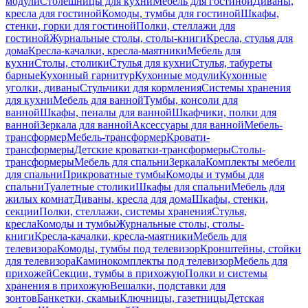
модули
Столешницы для кухни
Мебель для гостиной
Диваны,
кресла для гостиной
Комоды, тумбы для гостиной
Шкафы,
стенки, горки для гостиной
Полки, стеллажи для
гостиной
Журнальные столы, столы-книги
Кресла, стулья для
дома
Кресла-качалки, кресла-маятники
Мебель для
кухни
Столы, столики
Стулья для кухни
Стулья, табуреты
барные
Кухонный гарнитур
Кухонные модули
Кухонные
уголки, диваны
Стульчики для кормления
Системы хранения
для кухни
Мебель для ванной
Тумбы, консоли для
ванной
Шкафы, пеналы для ванной
Шкафчики, полки для
ванной
Зеркала для ванной
Аксессуары для ванной
Мебель-
трансформер
Мебель-трансформер
Кровати-
трансформеры
Детские кроватки-трансформеры
Столы-
трансформеры
Мебель для спальни
Зеркала
Комплекты мебели
для спальни
Прикроватные тумбы
Комоды и тумбы для
спальни
Туалетные столики
Шкафы для спальни
Мебель для
жилых комнат
Диваны, кресла для дома
Шкафы, стенки,
секции
Полки, стеллажи, системы хранения
Стулья,
кресла
Комоды и тумбы
Журнальные столы, столы-
книги
Кресла-качалки, кресла-маятники
Мебель для
телевизора
Комоды, тумбы под телевизор
Кронштейны, стойки
для телевизора
Каминокомплекты под телевизор
Мебель для
прихожей
Секции, тумбы в прихожую
Полки и системы
хранения в прихожую
Вешалки, подставки для
зонтов
Банкетки, скамьи
Ключницы, газетницы
Детская