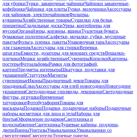
для уборки
Турки, заварочные чайники
Чайники заварочные,
кофейники
Чайники для плиты
Турки, молочники
Аксессуары
для чайников, электрочайников
Фильтры-
кувшины
Хозяйственные товары
Сушилки для белья,
прищепки
Гладильные доски
Урны, контейнеры для
мусора
Органайзеры, корзины, ящики
Туалетная бумага,
бумажные полотенца
Салфетки, мочалки, губки, мусорные
пакеты
Фольга, пленка, пакеты
Упаковочная тара
Аксессуары
для глажения
Аксессуары для стирки
Веревки,
шпагаты
Емкости, дозаторы для моющих средств
Вешалки-
плечики
Мешки хозяйственные
Сувениры
Копилки
Картины,
постеры
Фотоальбомы
Рамки для фотографий,
картин
Предметы интерьера
Шкатулки, подставки для
украшений
Статуэтки
Магниты
сувенирные
Иконы
Праздничный декор
Товары для
праздника
Елки
Аксессуары для елей новогодних
Новогодние
украшения
Светодиодные гирлянды, декорации
Светодиодные
фигуры, игрушки
Временные
татуировки
Фотобутафория
Товары для
маскарада
Подарки
Подарки, подарочные наборы
Подарочные
наборы косметики для лица и тела
Наборы для
бритья
Оформление подарков
Сантехника и
водоснабжение
Сантехника
Душевые кабины, поддоны,
двери
Ванны
Унитазы
Умывальники
Умывальники со
смесителями
Смесители
Душевые панели,