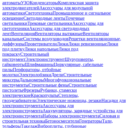
автоматы
УЗО
Конденсаторы
Комплексная защита
электродвигателей
Аксессуары для модульной
автоматики
Светотехника
Промышленное и сигнальное
освещение
Светодиодные ленты
Точечные
светильники
Трековые светильники
Аксессуары для
светотехники
Аксессуары для светодиодных
лент
Вентиляция
Вентиляторы вытяжные
Вентиляторы
канальные
Системы воздуховодов
Решетки вентиляционные,
диффузоры
Проветриватели
Люки
Люки ревизионные
Люки
под плитку
Люки напольные
Люки под
покраску
Строительный
инструмент
Электроинструмент
Шуруповерты,
гайковерты
Шлифмашины
Циркулярные, сабельные
пилы
Перфораторы, отбойные
молотки
Электролобзики
Дрели
Строительные
миксеры
Дальномеры
Многофункциональные
инструменты
Строительные фены
Строительные
пистолеты
Фрезеры
Рубанки, стамески
электрические
Краскопульты
Степлеры,
гвоздезабиватели
Электрические ножницы, резаки
Насадки для
электроинструмента
Аксессуары для
электроинструмента
Аккумуляторы, зарядные устройства для
электроинструмента
Наборы электроинструмента
Силовая и
строительная техника
Бетоносмесители
Генераторы
Тали,
тельферы
Такелаж
Виброплиты, глубинные