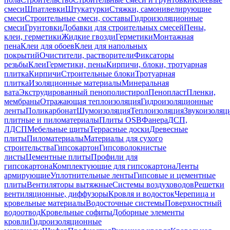
смеси
Шпатлевки
Штукатурки
Стяжки, самонивелирующие
смеси
Строительные смеси, составы
Гидроизоляционные
смеси
Грунтовки
Добавки для строительных смесей
Пены,
клеи, герметики
Жидкие гвозди
Герметики
Монтажная
пена
Клеи для обоев
Клеи для напольных
покрытий
Очистители, растворители
Фиксаторы
резьбы
Клеи
Герметики, пены
Кирпичи, блоки, тротуарная
плитка
Кирпичи
Строительные блоки
Тротуарная
плитка
Изоляционные материалы
Минеральная
вата
Экструдированный пенополистирол
Пенопласт
Пленки,
мембраны
Отражающая теплоизоляция
Гидроизоляционные
ленты
Поликарбонат
Шумоизоляция
Теплоизоляция
Звукоизоляц
плитные и пиломатериалы
Плиты OSB
Фанера
ДСП,
ЛДСП
Мебельные щиты
Террасные доски
Древесные
плиты
Пиломатериалы
Материалы для сухого
строительства
Гипсокартон
Гипсоволокнистые
листы
Цементные плиты
Профили для
гипсокартона
Комплектующие для гипсокартона
Ленты
армирующие
Уплотнительные ленты
Гипсовые и цементные
плиты
Вентиляторы вытяжные
Системы воздуховодов
Решетки
вентиляционные, диффузоры
Кровля и водосток
Черепица и
кровельные материалы
Водосточные системы
Поверхностный
водоотвод
Кровельные софиты
Доборные элементы
кровли
Гидроизоляционные