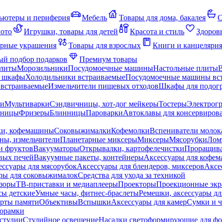
ьютеры и периферия
Мебель
Товары для дома, бакалея
С
мото
Игрушки, товары для детей
Красота и стиль
Здоров
рные украшения
Товары для взрослых
Книги и канцеляри
й подбор подарков
Премиум товары
плиты
Морозильники
Посудомоечные машины
Настольные плиты
 шкафы
Холодильники встраиваемые
Посудомоечные машины вс
встраиваемые
Измельчители пищевых отходов
Шкафы для подогр
чи
Мультиварки
Сэндвичницы, хот-дог мейкеры
Тостеры
Электрог
еницы
Фризеры
Блинницы
Пароварки
Автоклавы для консервиров
ки, кофемашины
Соковыжималки
Кофемолки
Вспениватели молок
ны, измельчители
Планетарные миксеры
Миксеры
Мясорубки
Лом
и фруктов
Вакууматоры
Открывалки, картофелечистки
Проращива
вых печей
Вакуумные пакеты, контейнеры
Аксессуары для кофе
ессуары для мясорубок
Аксессуары для блендеров, миксеров
Аксе
ры для соковыжималок
Средства для ухода за техникой
зоры
ТВ-приставки и медиаплееры
Проекторы
Проекционные эк
сы детские
Умные часы, фитнес-браслеты
Ремешки, аксессуары дл
рты памяти
Объективы
Вспышки
Аксессуары для камер
Сумки и ч
орамки
студии
Студийное освещение
Насадки светоформирующие для фо