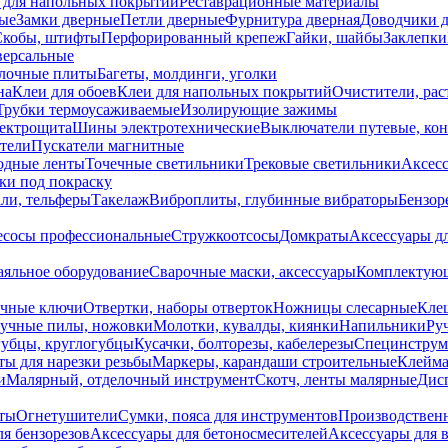
 для напольных покрытий
Реставрационные материалы
ые
Замки дверные
Петли дверные
Фурнитура дверная
Доводчики 
Скобы, штифты
Перфорированный крепеж
Гайки, шайбы
Заклепки
ерсальные
лочные плиты
Багеты, молдинги, уголки
на
Клеи для обоев
Клеи для напольных покрытий
Очистители, рас
Трубки термоусаживаемые
Изолирующие зажимы
лектрощита
Шины электротехнические
Выключатели путевые, ко
атели
Пускатели магнитные
одные ленты
Точечные светильники
Трековые светильники
Аксесс
и под покраску
ли, тельферы
Такелаж
Виброплиты, глубинные вибраторы
Бензор
сосы профессиональные
Стружкоотсосы
Домкраты
Аксессуары д
аяльное оборудование
Сварочные маски, аксессуары
Комплектующ
ечные ключи
Отвертки, наборы отверток
Ножницы слесарные
Кле
учные пилы, ножовки
Молотки, кувалды, киянки
Напильники
Ру
убцы, круглогубцы
Кусачки, болторезы, кабелерезы
Специнструм
ы для нарезки резьбы
Маркеры, карандаши строительные
Клейма
и
Малярный, отделочный инструмент
Скотч, ленты малярные
Дисп
иты
Огнетушители
Сумки, пояса для инструментов
Производствен
я бензорезов
Аксессуары для бетоносмесителей
Аксессуары для 