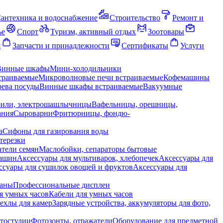
антехника и водоснабжение
Строительство
Ремонт и
ье
Спорт
Туризм, активный отдых
Зоотовары
я
Запчасти и принадлежности
Сертификаты
Услуги
Винные шкафы
Мини-холодильники
траиваемые
Микроволновые печи встраиваемые
Кофемашины
ева посуды
Винные шкафы встраиваемые
Вакуумные
рили, электрошашлычницы
Вафельницы, орешницы,
ания
Сыроварни
Фритюрницы, фондю-
а
Сифоны для газирования воды
терезки
тели семян
Маслобойки, сепараторы бытовые
машин
Аксессуары для мультиварок, хлебопечек
Аксессуары для
ссуары для сушилок овощей и фруктов
Аксессуары для
раны
Профессиональные дисплеи
я умных часов
Кабели для умных часов
ехлы для камер
Зарядные устройства, аккумуляторы для фото,
тостудии
Фотозонты, отражатели
Оборудование для предметной