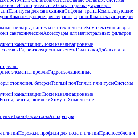
иленовые
Расширительные баки, гидроаккумуляторы
ванн
Плинтусы для сантехники
Сифоны, трапы
Комплектующие
уров
Комплектующие для сифонов, трапов
Комплектующие для
ьные фильтры, системы сантехнические
Комплектующие для
юки сантехнические
Аксессуары для магистральных фильтров,
ружной канализации
Люки канализационные
 составы
Гидроизоляционные смеси
Грунтовки
Добавки для
атериалы
рные элементы кровли
Гидроизоляционные
оры отопления, батареи
Теплый пол
Теплые плинтусы
Системы
ружной канализации
Люки канализационные
Болты, винты, шпильки
Хомуты
Химические
нцевые
Трансформаторы
Аппаратура
я плитки
Порожки, профили для пола и плитки
Приспособления