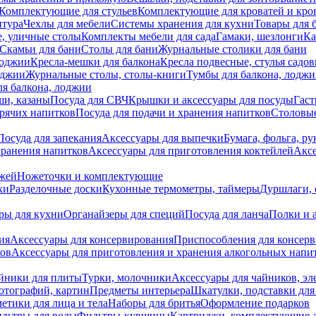
Комплектующие для стульев
Комплектующие для кроватей и кро
итура
Чехлы для мебели
Системы хранения для кухни
Товары для 
, уличные столы
Комплекты мебели для сада
Гамаки, шезлонги
Ка
Скамьи для бани
Столы для бани
Журнальные столики для бани
лоджии
Кресла-мешки для балкона
Кресла подвесные, стулья садо
оджии
Журнальные столы, столы-книги
Тумбы для балкона, лодж
я балкона, лоджии
ши, казаны
Посуда для СВЧ
Крышки и аксессуары для посуды
Гаст
орячих напитков
Посуда для подачи и хранения напитков
Столовы
Посуда для запекания
Аксессуары для выпечки
Бумага, фольга, р
хранения напитков
Аксессуары для приготовления коктейлей
Аксе
ожей
Ножеточки и комплектующие
ки
Разделочные доски
Кухонные термометры, таймеры
Дуршлаги, 
ры для кухни
Органайзеры для специй
Посуда для ланча
Полки и 
ия
Аксессуары для консервирования
Приспособления для консер
ков
Аксессуары для приготовления и хранения алкогольных напи
йники для плиты
Турки, молочники
Аксессуары для чайников, э
отографий, картин
Предметы интерьера
Шкатулки, подставки дл
етики для лица и тела
Наборы для бритья
Оформление подарков
льтры для воды
Фильтры-кувшины
Картриджи, комплектующие д