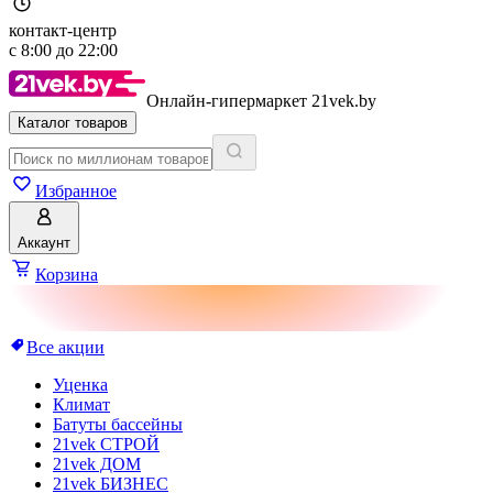
контакт-центр
с
8:00
до
22:00
Онлайн-гипермаркет 21vek.by
Каталог товаров
Избранное
Аккаунт
Корзина
Все акции
Уценка
Климат
Батуты бассейны
21vek СТРОЙ
21vek ДОМ
21vek БИЗНЕС