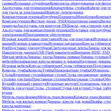
съемки
Вспышки студийные
Комплекты оборудования для фото
Аксессуары для телевизоров
Кронштейны, стойки
Кабели для т
для ухода за электроникой
Кабели, переходники
Компьютерная техника
Ноутбуки
Планшеты
Моноблоки
Компью
Комплектующие
Жесткие диски, SSD
Оперативная память
Видео
приводы
Аксессуары для корпусов ПК
Боксы, док-станции для 
Аксессуары для компьютерной техники
Подставки для ноутбук
электроникой
Программное обеспечение
Игровая зона
Игровые приставки
Игры для приставок
Игровые 
мыши
Игровые клавиатуры
Игровые наушники
Кресла геймерск
Pop
Подставки для ноутбуков
Светодиодные ленты
Лампы для м
Накопители данных
USB Flash накопители
Внешние HDD, SSD 
Мягкая мебель
Диваны, тахты
Диваны прямые
Диваны угловые
Д
мебели
Бескаркасные кресла-мешки и диваны
Надувные диваны
Игровая мебель
Кресла геймерские
Столы геймерские
Подставки
Комоды, тумбы
Комоды
Тумбы
Прикроватные тумбы
Обувницы, 
Столы
Кухонные столы
Барные столы
Столы письменные, комп
столики для бани
Приставные столики
Консольные столики
Обе
Кухня
Кухонный гарнитур
Кухонные модули
Столешницы для к
Мебель для кухни
Столы, столики
Стулья для кухни
Стулья, таб
кухни
Мебель-трансформер
Мебель-трансформер
Кровати-трансформе
Мебель для жилых комнат
Диваны, кресла для дома
Шкафы, стен
кресла-маятники
Мебель для прихожей
Секции, тумбы в прихожую
Полки и сист