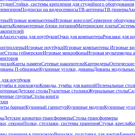
студии
Стойки, системы крепления для студийного оборудования
елевизоров
Подписки на видеосервисы
ТВ-антенны
ТВ-тюнеры
Ак
теры
Игровые компьютеры
Игровые консоли
Серверное оборудов
карты
Компьютерные блоки питания
Материнские платы
Системы
накопителей
ов
Аксессуары для ноутбуков
Очки для компьютера
Рюкзаки для но
контроллеры
Игровые ноутбуки
Игровые компьютеры
Игровые ви
ие
Столы геймерские
Игровые микрофоны
Игровая мультимедиа 
ониторов
диски
Карты памяти
Сетевые накопители
Картридеры
Оптические
иваны П-образные
Кухонные уголки, диваны
Диваны модульные
 для ноутбуков
тумбы в прихожую
Комоды, тумбы для ванной
Пеленальные стол
ьютерные
Детские столы
Туалетные столики
Журнальные столы
Са
денные группы
Столы-книги
ухни
уреты барные
Кухонный гарнитур
Кухонные модули
Кухонные угол
ры
Детские кроватки-трансформеры
Столы-трансформеры
ки, секции
Полки, стеллажи, системы хранения
Стулья, кресла
Ко
емы хранения в прихожую
Вешалки, подставки для зонтов
Банкет