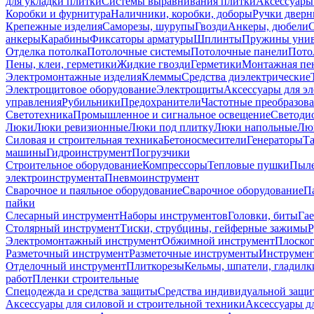
для укладки плитки
Системы выравнивания плитки
Аксессуары
Коробки и фурнитура
Наличники, коробки, доборы
Ручки дверн
Крепежные изделия
Саморезы, шурупы
Гвозди
Анкеры, дюбели
анкеры
Карабины
Фиксаторы арматуры
Шплинты
Пружины унив
Отделка потолка
Потолочные системы
Потолочные панели
Пото
Пены, клеи, герметики
Жидкие гвозди
Герметики
Монтажная пе
Электромонтажные изделия
Клеммы
Средства диэлектрические
Электрощитовое оборудование
Электрощиты
Аксессуары для э
управления
Рубильники
Предохранители
Частотные преобразов
Светотехника
Промышленное и сигнальное освещение
Светоди
Люки
Люки ревизионные
Люки под плитку
Люки напольные
Люк
Силовая и строительная техника
Бетоносмесители
Генераторы
Та
машины
Гидроинструмент
Погрузчики
Строительное оборудование
Компрессоры
Тепловые пушки
Пыле
электроинструмента
Пневмоинструмент
Сварочное и паяльное оборудование
Сварочное оборудование
П
пайки
Слесарный инструмент
Наборы инструментов
Головки, биты
Га
Столярный инструмент
Тиски, струбцины, гейферные зажимы
Р
Электромонтажный инструмент
Обжимной инструмент
Плоског
Разметочный инструмент
Разметочные инструменты
Инструмент
Отделочный инструмент
Плиткорезы
Кельмы, шпатели, гладилк
работ
Пленки строительные
Спецодежда и средства защиты
Средства индивидуальной защ
Аксессуары для силовой и строительной техники
Аксессуары дл