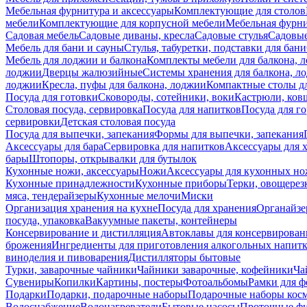
Мебельная фурнитура и аксессуары
Комплектующие для столов
мебели
Комплектующие для корпусной мебели
Мебельная фурн
Садовая мебель
Садовые диваны, кресла
Садовые стулья
Садовые
Мебель для бани и сауны
Стулья, табуретки, подставки для бани
Мебель для лоджии и балкона
Комплекты мебели для балкона, 
лоджии
Дверцы жалюзийные
Системы хранения для балкона, л
лоджии
Кресла, пуфы для балкона, лоджии
Компактные столы дл
Посуда для готовки
Сковороды, сотейники, воки
Кастрюли, ков
Столовая посуда, сервировка
Посуда для напитков
Посуда для г
сервировки
Детская столовая посуда
Посуда для выпечки, запекания
Формы для выпечки, запекания
Аксессуары для бара
Сервировка для напитков
Аксессуары для 
бары
Штопоры, открывалки для бутылок
Кухонные ножи, аксессуары
Ножи
Аксессуары для кухонных н
Кухонные принадлежности
Кухонные приборы
Терки, овощерез
мяса, тендерайзеры
Кухонные мелочи
Миски
Организация хранения на кухне
Посуда для хранения
Органайзе
посуда, упаковка
Вакуумные пакеты, контейнеры
Консервирование и дистилляция
Автоклавы для консервирован
брожения
Ингредиенты для приготовления алкогольных напит
виноделия и пивоварения
Дистилляторы бытовые
Турки, заварочные чайники
Чайники заварочные, кофейники
Ча
Сувениры
Копилки
Картины, постеры
Фотоальбомы
Рамки для ф
Подарки
Подарки, подарочные наборы
Подарочные наборы косм
Водоснабжение
Водонагреватели
Бытовые насосы
Проточные фи