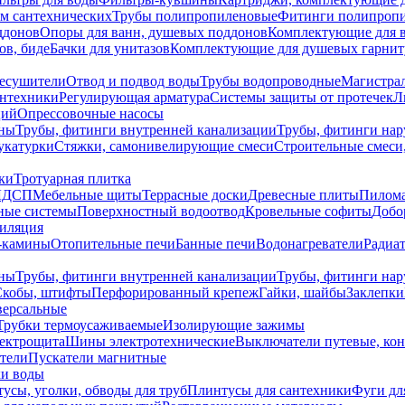
ем сантехнических
Трубы полипропиленовые
Фитинги полипроп
ддонов
Опоры для ванн, душевых поддонов
Комплектующие для 
ов, биде
Бачки для унитазов
Комплектующие для душевых гарнит
есушители
Отвод и подвод воды
Трубы водопроводные
Магистрал
антехники
Регулирующая арматура
Системы защиты от протечек
Л
ций
Опрессовочные насосы
ны
Трубы, фитинги внутренней канализации
Трубы, фитинги на
катурки
Стяжки, самонивелирующие смеси
Строительные смеси,
ки
Тротуарная плитка
ЛДСП
Мебельные щиты
Террасные доски
Древесные плиты
Пилом
ные системы
Поверхностный водоотвод
Кровельные софиты
Добо
тиляция
-камины
Отопительные печи
Банные печи
Водонагреватели
Радиат
ны
Трубы, фитинги внутренней канализации
Трубы, фитинги на
Скобы, штифты
Перфорированный крепеж
Гайки, шайбы
Заклепки
ерсальные
Трубки термоусаживаемые
Изолирующие зажимы
лектрощита
Шины электротехнические
Выключатели путевые, ко
атели
Пускатели магнитные
ки воды
усы, уголки, обводы для труб
Плинтусы для сантехники
Фуги дл