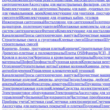
сантехнические
Аксессуары для магистральных фильтров, сист
Комплектующие для сантехники
Экраны для ванн, душевых по
для умывальников, моек
Комплектующие для унитазов, писсуар
смесителей
Комплектующие для душевых кабин, уголков
Инженерная сантехника
Инсталляции для сантехники
Полотенц
радиаторов, полотенцесушителей
Монтажные комплекты для с
систем сантехнических
Фитинги
Комплектующие для инсталля
Канализация
Тросы сантехнические, вантузы
Прочистные маши
Строительные смеси и грунтовки
Клеевые смеси
Шпатлевки
Шту
строительных смесей
Кирпичи, блоки, тротуарная плитка
Кирпичи
Строительные бло
Древесно-плитные и пиломатериалы
Плиты OSB
Фанера
ДСП, 
Кровля и водосток
Черепица и кровельные материалы
Водосточ
материалы
Шифер
Профнастил
Рулонная кровля
Кровельная вен
Отопление
Отопительные котлы
Газовые колонки
Камины, печи
антиобледенения
Управление климатической техникой
Канализация
Тросы сантехнические, вантузы
Прочистные маши
Крепежные изделия
Саморезы, шурупы
Гвозди
Анкеры, дюбели
анкеры
Карабины
Фиксаторы арматуры
Шплинты
Пружины унив
Электромонтажные изделия
Клеммы
Средства диэлектрические
Электрощитовое оборудование
Электрощиты
Аксессуары для э
управления
Рубильники
Предохранители
Частотные преобразов
Приборы учета
Счетчики газа
Счетчики электроэнергии
Счетчи
Аксессуары для напольных покрытий и плитки
Подложка
Плинт