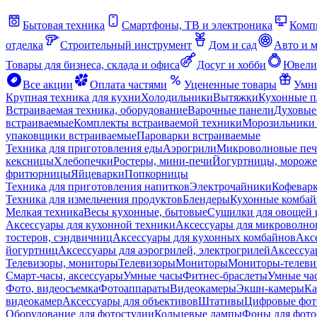
Бытовая техника
Смартфоны, ТВ и электроника
Комп
отделка
Строительный инструмент
Дом и сад
Авто и 
Товары для бизнеса, склада и офиса
Досуг и хобби
Ювели
Все акции
Оплата частями
Уцененные товары
Умны
Крупная техника для кухни
Холодильники
Вытяжки
Кухонные 
Встраиваемая техника, оборудование
Варочные панели
Духовые
встраиваемые
Комплекты встраиваемой техники
Морозильники 
упаковщики встраиваемые
Пароварки встраиваемые
Техника для приготовления еды
Аэрогрили
Микроволновые пе
кексницы
Хлебопечки
Ростеры, мини-печи
Йогуртницы, морож
фритюрницы
Яйцеварки
Попкорницы
Техника для приготовления напитков
Электрочайники
Кофевар
Техника для измельчения продуктов
Блендеры
Кухонные комбай
Мелкая техника
Весы кухонные, бытовые
Сушилки для овощей 
Аксессуары для кухонной техники
Аксессуары для микроволно
тостеров, сэндвичниц
Аксессуары для кухонных комбайнов
Акс
йогуртниц
Аксессуары для аэрогрилей, электрогрилей
Аксессуа
Телевизоры, мониторы
Телевизоры
Мониторы
Мониторы-телеви
Смарт-часы, аксессуары
Умные часы
Фитнес-браслеты
Умные ча
Фото, видеосъемка
Фотоаппараты
Видеокамеры
Экшн-камеры
Ка
видеокамер
Аксессуары для объективов
Штативы
Цифровые фот
Оборудование для фотостудии
Кольцевые лампы
Фоны для фото