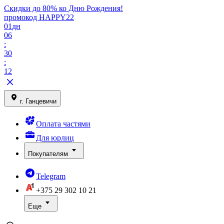
Скидки до 80% ко Дню Рождения!
промокод HAPPY22
01
дн
06
:
30
:
12
г. Ганцевичи
Оплата частями
Для юрлиц
Покупателям
Telegram
+375 29
302 10 21
Еще