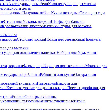
ваток
Аксессуары для мебели
Комплектующие для мягкой
безопасности детей
чели садовые
Надувная мебель
Кухни походные
Столы для сада
вые
Столы для балкона, лоджии
Шкафы для балкона,
ии
Кресла-качалки, кресла-маятники
Стулья для балкона,
роемкости
е приборы
Столовая посуда
Посуда для сервировки
Предметы
укава для выпечки
ссуары для охлаждения напитков
Наборы для бара, мини-
сита, воронки
Формы, приборы для приготовления
Молотки для
аксессуары на рейлинги
Рейлинги для кухни
Одноразовая
вирования
Открывалки
Пивоварни
Емкости для
тков
Комплектующие для дистилляторов
Прессы, дробилки для
лектрочайников
Фильтры-кувшины
я украшений
Статуэтки
Магниты сувенирные
Иконы
ля проточных фильтров
Магистральные фильтры, системы