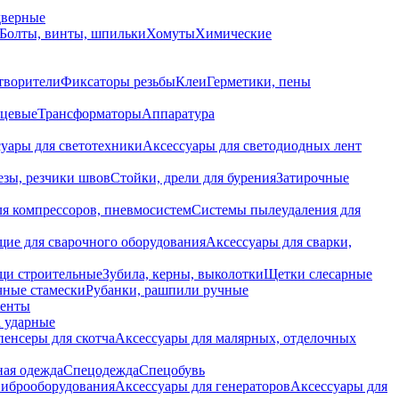
дверные
Болты, винты, шпильки
Хомуты
Химические
творители
Фиксаторы резьбы
Клеи
Герметики, пены
нцевые
Трансформаторы
Аппаратура
уары для светотехники
Аксессуары для светодиодных лент
езы, резчики швов
Стойки, дрели для бурения
Затирочные
ля компрессоров, пневмосистем
Системы пылеудаления для
ие для сварочного оборудования
Аксессуары для сварки,
щи строительные
Зубила, керны, выколотки
Щетки слесарные
чные стамески
Рубанки, рашпили ручные
енты
 ударные
енсеры для скотча
Аксессуары для малярных, отделочных
ная одежда
Спецодежда
Спецобувь
виброоборудования
Аксессуары для генераторов
Аксессуары для