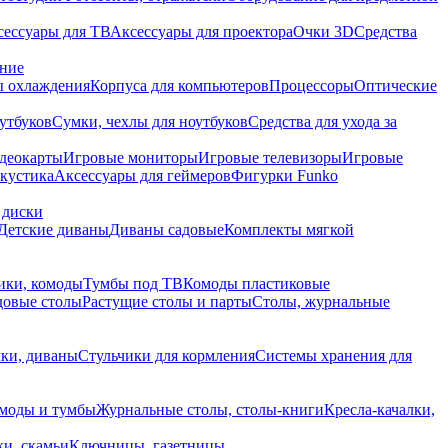
сессуары для ТВ
Аксессуары для проектора
Очки 3D
Средства
ание
 охлаждения
Корпуса для компьютеров
Процессоры
Оптические
утбуков
Сумки, чехлы для ноутбуков
Средства для ухода за
деокарты
Игровые мониторы
Игровые телевизоры
Игровые
акустика
Аксессуары для геймеров
Фигурки Funko
 диски
Детские диваны
Диваны садовые
Комплекты мягкой
ики, комоды
Тумбы под ТВ
Комоды пластиковые
довые столы
Растущие столы и парты
Столы, журнальные
ки, диваны
Стульчики для кормления
Системы хранения для
моды и тумбы
Журнальные столы, столы-книги
Кресла-качалки,
ки, скамьи
Ключницы, газетницы