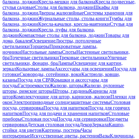
балкона, лоджии
Кресла-мешки для балкона
Кресла подвесные,
стулья садовые
Столы для балкона, лоджии
Шкафы для
балкона, лоджии
Дверцы жалюзийные
Системы хранения для
балкона, лоджии
Журнальные столы, столы-книги
Тумбы для
балкона, лоджии
Кресла-качалки, кресла-маятники
Стулья для
балкона, лоджии
Кресла, пуфы для балкона,
лоджии
Компактные столы для балкона, лоджии
Товары для
дома, бакалея
Освещение
Люстры, потолочные
светильники
Торшеры
Прикроватные лампы,
ночники
Настольные лампы
Споты
Настенные светильники,
бра
Точечные светильники
Трековые светильники
Уличные
светильники, фонари, бра
Лампы
Освещение для картин,
зеркал
Кольцевые лампы
Аксессуары для освещения
Посуда для
готовки
Сковороды, сотейники, воки
Кастрюли, ковши,
казаны
Посуда для СВЧ
Крышки и аксессуары для
посуды
Гастроемкости
Жалюзи, шторы
Жалюзи, рулонные
шторы, римские шторы
Шторы, гардины
Карнизы для
штор
Комплектующие для штор, карнизов, жалюзи
Пленки для
окон
Электроприводные солнцезащитные системы
Столовая
посуда, сервировка
Посуда для напитков
Посуда для горячих
напитков
Посуда для подачи и хранения напитков
Столовые
приборы
Столовая посуда
Посуда для сервировки
Предметы
сервировки
Детская столовая посуда
Декор
Зеркала
Кашпо,
стойки для цветов
Картины, постеры
Часы
интерьерные
Искусственные цветы, растения
Вазы
Ключницы,