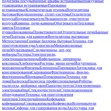
подогрева посуды
Винные шкафы встраиваемые
Вакуумные
упаковщики встраиваемые
Пароварки
встраиваемые
Климатическая техника
Вентиляторы
бытовые
Кондиционеры, сплит-системы
Охладители
воздуха
Водонагреватели
Увлажнители, очистители
воздуха
Камины, печи-камины
Обогреватели
Тепловые
завесы
Тепловые
пушки
Биокамины
Проветриватели
Отопительные печи
Банные
печи
Порталы для каминов
Вентиляторы вытяжные
Метеостанции
Газовые баллоны бытовые
Техника для
приготовления еды
Аэрогрили
Микроволновые
печи
Мультиварки
Сэндвичницы, хот-дог
мейкеры
Тостеры
Электрогрили,
электрошашлычницы
Вафельницы, орешницы,
кексницы
Хлебопечки
Ростеры, мини-печи
Йогуртницы,
мороженицы
Фризеры
Блинницы
Пароварки
Автоклавы для
консервирования
Сыроварни
Фритюрницы, фондю-
фритюрницы
Яйцеварки
Попкорницы
Техника для
дома
Пылесосы
Пылесосы профессиональные
Роботы-
пылесосы, мойщики окон
Пароочистители
Электровеники,
электрошвабры
Стеклоочистители
Стерилизационное
оборудование
Техника для приготовления
напитков
Электрочайники
Кофеварки,
кофемашины
Соковыжималки
Кофемолки
Вспениватели
молока
Сифоны для газирования воды
Аксессуары для