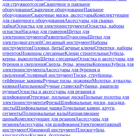
для стружкоотсосов
Сварочное и паяльное
оборудование
Сварочное оборудование
Паяльное
оборудование
Сварочные маски, аксессуары
Комплектующие
для сварочного оборудования
Аксессуары для сварки,
пайки
Оснастка для электроинструмента
Оснастка, наборы
оснастки
Насадки для граверов
Щетки для
электроинструмента
Развертки
Пуансоны
Щетки для
электродвигателей
Слесарный инструмент
Наборы
инструментов
Головки, биты
Гаечные ключи
Отвертки, наборы
отверток
Ножницы слесарные
Клещи строительные
Зубила,
керны, выколотки
Щетки слесарные
Оснастка и аксессуары для
бурения и сверления
Сверла, буры, зенкеры
Коронки
Зубила для
электроинструмента
Аксессуары для бурения и
сверления
Столярный инструмент
Тиски, струбцины,
гейферные зажимы
Ручные пилы, ножовки
Молотки, кувалды,
киянки
Напильники
Ручные стамески
Рубанки, рашпили
ручные
Оснастка и аксессуары для резания и
шлифования
Отрезные, пильные диски
Пильные полотна для
электроинструмента
Фрезы
Шлифовальные диски, насадки,
листы
Шлифовальные чашки
Точильные камни, круги,
сегменты
Полировальные валы
Направляющие
шины
Комплектующие для резания
Аксессуары для
резания
Аксессуары для шлифования
Электромонтажный
инструмент
Обжимной инструмент
Плоскогубцы,
круглогубцы
Кусачки, болторезы,