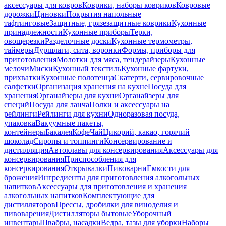
аксессуары для ковров
Коврики, наборы ковриков
Ковровые
дорожки
Циновки
Покрытия напольные
тафтинговые
Защитные, грязезащитные коврики
Кухонные
принадлежности
Кухонные приборы
Терки,
овощерезки
Разделочные доски
Кухонные термометры,
таймеры
Дуршлаги, сита, воронки
Формы, приборы для
приготовления
Молотки для мяса, тендерайзеры
Кухонные
мелочи
Миски
Кухонный текстиль
Кухонные фартуки,
прихватки
Кухонные полотенца
Скатерти, сервировочные
салфетки
Организация хранения на кухне
Посуда для
хранения
Органайзеры для кухни
Органайзеры для
специй
Посуда для ланча
Полки и аксессуары на
рейлинги
Рейлинги для кухни
Одноразовая посуда,
упаковка
Вакуумные пакеты,
контейнеры
Бакалея
Кофе
Чай
Цикорий, какао, горячий
шоколад
Сиропы и топпинги
Консервирование и
дистилляция
Автоклавы для консервирования
Аксессуары для
консервирования
Приспособления для
консервирования
Открывалки
Пивоварни
Емкости для
брожения
Ингредиенты для приготовления алкогольных
напитков
Аксессуары для приготовления и хранения
алкогольных напитков
Комплектующие для
дистилляторов
Прессы, дробилки для виноделия и
пивоварения
Дистилляторы бытовые
Уборочный
инвентарь
Швабры, насадки
Ведра, тазы для уборки
Наборы