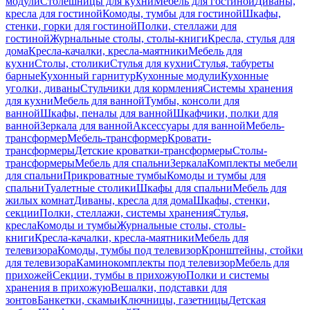
модули
Столешницы для кухни
Мебель для гостиной
Диваны,
кресла для гостиной
Комоды, тумбы для гостиной
Шкафы,
стенки, горки для гостиной
Полки, стеллажи для
гостиной
Журнальные столы, столы-книги
Кресла, стулья для
дома
Кресла-качалки, кресла-маятники
Мебель для
кухни
Столы, столики
Стулья для кухни
Стулья, табуреты
барные
Кухонный гарнитур
Кухонные модули
Кухонные
уголки, диваны
Стульчики для кормления
Системы хранения
для кухни
Мебель для ванной
Тумбы, консоли для
ванной
Шкафы, пеналы для ванной
Шкафчики, полки для
ванной
Зеркала для ванной
Аксессуары для ванной
Мебель-
трансформер
Мебель-трансформер
Кровати-
трансформеры
Детские кроватки-трансформеры
Столы-
трансформеры
Мебель для спальни
Зеркала
Комплекты мебели
для спальни
Прикроватные тумбы
Комоды и тумбы для
спальни
Туалетные столики
Шкафы для спальни
Мебель для
жилых комнат
Диваны, кресла для дома
Шкафы, стенки,
секции
Полки, стеллажи, системы хранения
Стулья,
кресла
Комоды и тумбы
Журнальные столы, столы-
книги
Кресла-качалки, кресла-маятники
Мебель для
телевизора
Комоды, тумбы под телевизор
Кронштейны, стойки
для телевизора
Каминокомплекты под телевизор
Мебель для
прихожей
Секции, тумбы в прихожую
Полки и системы
хранения в прихожую
Вешалки, подставки для
зонтов
Банкетки, скамьи
Ключницы, газетницы
Детская