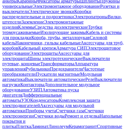
анкеры
Карабины
Фиксаторы арматуры
Шплинты
Пружины
универсальные
Электромонтажное оборудование
Розетки и
выключатели
Электрические звонки
Коробки
распределительные и подрозетники
Электропатроны
Вилки,
штепсели
Заземление
Электромонтажные
изделия
Клеммы
Средства диэлектрические
Трубки
термоусаживаемые
Изолирующие зажимы
Кабель и системы
для прокладки
Короба, трубы, металлорукав
Силовой
кабель
Наконечники, гильзы кабельные
Аксессуары для труб,
коробов
Кабельный крепеж
Арматура СИП
Электрощитовое
оборудование
Электрощиты
Аксессуары для
электрощита
Шины электротехнические
Выключатели
путевые, концевые
Трансформаторы
Аппаратура
управления
Рубильники
Предохранители
Частотные
преобразователи
Пускатели магнитные
Модульная
автоматика
Выключатели автоматические
Реле
Выключатели
нагрузки
Контакторы
Дополнительное модульное
оборудование
УЗИП
Автоматика пуска
двигателя
Дифференциальные
автоматы
УЗО
Конденсаторы
Комплексная защита
электродвигателей
Аксессуары для модульной
автоматики
Приборы учета
Счетчики газа
Счетчики
электроэнергии
Счетчики воды
Ремонт и отделка
Напольные
покрытия и
плитка
Плитка
Ламинат
Линолеум
Керамогранит
Спортивные