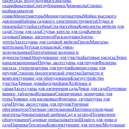
пылесосы, воздуходувки
Аэраторы,
скарификаторы
Снегоуборщики
Дровоколы
Сеялки,
разбрасыватели
семян
Минитракторы
Миникультиваторы
Мойки высокого
давления
Наборы садового электроинструмента
Отдых и
пикник
Батуты
Бассейны
Спа-бассейны
Комплекты мебели для
сада
Столы для сада
Стулья, кресла для сада
Качели
садовые
Гамаки, шезлонги
Раскладушки
Зонты,
тенты
Аксессуары для садовой мебели
Грили
Мангалы,
коптильни
Детская площадка
Сумки-
холодильники
Портативные колонки и
аудиосистемы
Оборудование для участка
Бытовые насосы
Люки
канализационные
Пруды, аксессуары для прудов
Фильтры,
насосы, стерилизаторы для прудов
Компрессоры для
прудов
Станции биологической очистки
Запчасти и
комплектующие для оборудования
Благоустройство
участка
Дачные дома
Беседки
Бани
Хозблоки и
сараи
Аксессуары для озеленения сада
Декор для сада
Почтовые
ящики, таблички
Козырьки
Скворечники, кормушки для
птиц
Домики для насекомых
Фонтаны, скульптуры для
сада
Пруды, аксессуары для прудов
Уличные
обогреватели
Уличные светильники
Противогололедные
реагенты
Декоративный щебень
Сад и огород
Поливочное
оборудование
Садовые опрыскиватели
Шланги для дома и
сада
Парники
Теплицы
Комплектующие для теплиц
Модульные