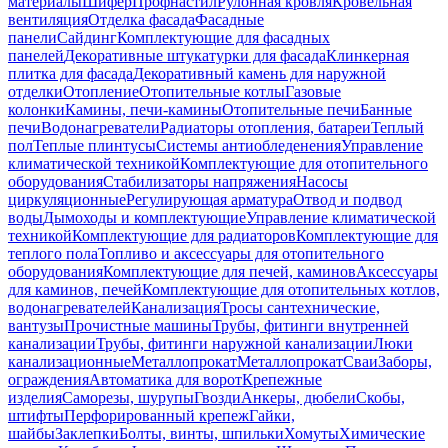
материалы
Шифер
Профнастил
Рулонная кровля
Кровельная
вентиляция
Отделка фасада
Фасадные
панели
Сайдинг
Комплектующие для фасадных
панелей
Декоративные штукатурки для фасада
Клинкерная
плитка для фасада
Декоративный камень для наружной
отделки
Отопление
Отопительные котлы
Газовые
колонки
Камины, печи-камины
Отопительные печи
Банные
печи
Водонагреватели
Радиаторы отопления, батареи
Теплый
пол
Теплые плинтусы
Системы антиобледенения
Управление
климатической техникой
Комплектующие для отопительного
оборудования
Стабилизаторы напряжения
Насосы
циркуляционные
Регулирующая арматура
Отвод и подвод
воды
Дымоходы и комплектующие
Управление климатической
техникой
Комплектующие для радиаторов
Комплектующие для
теплого пола
Топливо и аксессуары для отопительного
оборудования
Комплектующие для печей, каминов
Аксессуары
для каминов, печей
Комплектующие для отопительных котлов,
водонагревателей
Канализация
Тросы сантехнические,
вантузы
Прочистные машины
Трубы, фитинги внутренней
канализации
Трубы, фитинги наружной канализации
Люки
канализационные
Металлопрокат
Металлопрокат
Сваи
Заборы,
ограждения
Автоматика для ворот
Крепежные
изделия
Саморезы, шурупы
Гвозди
Анкеры, дюбели
Скобы,
штифты
Перфорированный крепеж
Гайки,
шайбы
Заклепки
Болты, винты, шпильки
Хомуты
Химические