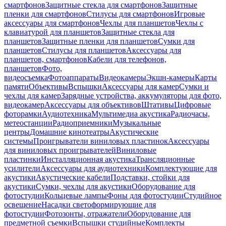
смартфонов
Защитные стекла для смартфонов
Защитные
пленки для смартфонов
Стилусы для смартфонов
Игровые
аксессуары для смартфонов
Чехлы для планшетов
Чехлы с
клавиатурой для планшетов
Защитные стекла для
планшетов
Защитные пленки для планшетов
Сумки для
планшетов
Стилусы для планшетов
Аксессуары для
планшетов, смартфонов
Кабели для телефонов,
планшетов
Фото,
видеосъемка
Фотоаппараты
Видеокамеры
Экшн-камеры
Карты
памяти
Объективы
Вспышки
Аксессуары для камер
Сумки и
чехлы для камер
Зарядные устройства, аккумуляторы для фото,
видеокамер
Аксессуары для объективов
Штативы
Цифровые
фоторамки
Аудиотехника
Мультимедиа акустика
Радиочасы,
метеостанции
Радиоприемники
Музыкальные
центры
Домашние кинотеатры
Акустические
системы
Проигрыватели виниловых пластинок
Аксессуары
для виниловых проигрывателей
Виниловые
пластинки
Инсталляционная акустика
Трансляционные
усилители
Аксессуары для аудиотехники
Комплектующие для
акустики
Акустические кабели
Подставки, стойки для
акустики
Сумки, чехлы для акустики
Оборудование для
фотостудии
Кольцевые лампы
Фоны для фотостудии
Студийное
освещение
Насадки светоформирующие для
фотостудии
Фотозонты, отражатели
Оборудование для
предметной съемки
Вспышки студийные
Комплекты