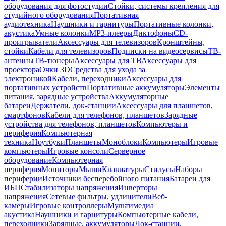
оборудования для фотостудии
Стойки, системы крепления для
студийного оборудования
Портативная
аудиотехника
Наушники и гарнитуры
Портативные колонки,
акустика
Умные колонки
MP3-плееры
Диктофоны
CD-
проигрыватели
Аксессуары для телевизоров
Кронштейны,
стойки
Кабели для телевизоров
Подписки на видеосервисы
ТВ-
антенны
ТВ-тюнеры
Аксессуары для ТВ
Аксессуары для
проектора
Очки 3D
Средства для ухода за
электроникой
Кабели, переходники
Аксессуары для
портативных устройств
Портативные аккумуляторы
Элементы
питания, зарядные устройства
Аккумуляторные
батареи
Держатели, док-станции
Аксессуары для планшетов,
смартфонов
Кабели для телефонов, планшетов
Зарядные
устройства для телефонов, планшетов
Компьютеры и
периферия
Компьютерная
техника
Ноутбуки
Планшеты
Моноблоки
Компьютеры
Игровые
компьютеры
Игровые консоли
Серверное
оборудование
Компьютерная
периферия
Мониторы
Мыши
Клавиатуры
Стилусы
Наборы
периферии
Источники бесперебойного питания
Батареи для
ИБП
Стабилизаторы напряжения
Инверторы
напряжения
Сетевые фильтры, удлинители
Веб-
камеры
Игровые контроллеры
Мультимедиа
акустика
Наушники и гарнитуры
Компьютерные кабели,
переходники
Зарядные, аккумуляторы
Док-станции,