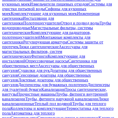
кухонных моек
Измельчители пищевых отходов
Системы для
очистки питьевой воды
Сифоны для кухонных
моек
Комплектующие для кухонных моек
Инженерная
сантехника
Инсталляции для
сантехники
Полотенцесушители
Отвод и подвод воды
Трубы
водопроводные
Магистральные фильтры, системы
сантехнические
Комплектующие для радиаторов,
полотенцесушителей
Монтажные комплекты для
сантехники
Регулирующая арматура
Системы защиты от
протечек
Люки сантехнические
Аксессуары для
магистральных фильтров, систем
сантехнических
Фитинги
Комплектующие для
инсталляций
Опрессовочные насосы
Сантехника для
общественных мест
Аксессуары для общественных
санузлов
Сушилки для рук
Дозаторы для общественных
санузлов
Сенсорные дозаторы для общественных
санузлов
Локтевые дозаторы для общественных
санузлов
Диспенсеры для бумажных полотенец
Диспенсеры
для туалетной бумаги
Канализация
Тросы сантехнические,
вантузы
Прочистные машины
Трубы, фитинги внутренней
канализации
Трубы, фитинги наружной канализации
Люки
канализационные
Теплый пол водяной
Трубы для теплого
пола
Коллекторы и комплектующие
Термостатика для теплого
пола
Автоматика для теплого
пола
Строительство
Строительные смеси и грунтовки
Клеевые