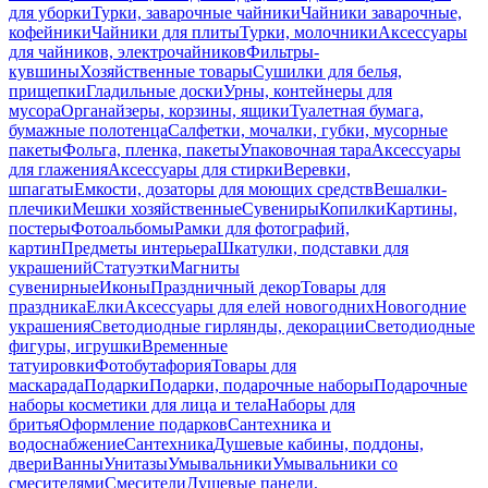
для уборки
Турки, заварочные чайники
Чайники заварочные,
кофейники
Чайники для плиты
Турки, молочники
Аксессуары
для чайников, электрочайников
Фильтры-
кувшины
Хозяйственные товары
Сушилки для белья,
прищепки
Гладильные доски
Урны, контейнеры для
мусора
Органайзеры, корзины, ящики
Туалетная бумага,
бумажные полотенца
Салфетки, мочалки, губки, мусорные
пакеты
Фольга, пленка, пакеты
Упаковочная тара
Аксессуары
для глажения
Аксессуары для стирки
Веревки,
шпагаты
Емкости, дозаторы для моющих средств
Вешалки-
плечики
Мешки хозяйственные
Сувениры
Копилки
Картины,
постеры
Фотоальбомы
Рамки для фотографий,
картин
Предметы интерьера
Шкатулки, подставки для
украшений
Статуэтки
Магниты
сувенирные
Иконы
Праздничный декор
Товары для
праздника
Елки
Аксессуары для елей новогодних
Новогодние
украшения
Светодиодные гирлянды, декорации
Светодиодные
фигуры, игрушки
Временные
татуировки
Фотобутафория
Товары для
маскарада
Подарки
Подарки, подарочные наборы
Подарочные
наборы косметики для лица и тела
Наборы для
бритья
Оформление подарков
Сантехника и
водоснабжение
Сантехника
Душевые кабины, поддоны,
двери
Ванны
Унитазы
Умывальники
Умывальники со
смесителями
Смесители
Душевые панели,