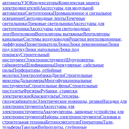
автоматы
УЗО
Конденсаторы
Комплексная защита
электродвигателей
Аксессуары для модульной
автоматики
Светотехника
Промышленное и сигнальное
освещение
Светодиодные ленты
Точечные
светильники
Трековые светильники
Аксессуары для
светотехники
Аксессуары для светодиодных
лент
Вентиляция
Вентиляторы вытяжные
Вентиляторы
канальные
Системы воздуховодов
Решетки вентиляционные,
диффузоры
Проветриватели
Люки
Люки ревизионные
Люки
под плитку
Люки напольные
Люки под
покраску
Строительный
инструмент
Электроинструмент
Шуруповерты,
гайковерты
Шлифмашины
Циркулярные, сабельные
пилы
Перфораторы, отбойные
молотки
Электролобзики
Дрели
Строительные
миксеры
Дальномеры
Многофункциональные
инструменты
Строительные фены
Строительные
пистолеты
Фрезеры
Рубанки, стамески
электрические
Краскопульты
Степлеры,
гвоздезабиватели
Электрические ножницы, резаки
Насадки для
электроинструмента
Аксессуары для
электроинструмента
Аккумуляторы, зарядные устройства для
электроинструмента
Наборы электроинструмента
Силовая и
строительная техника
Бетоносмесители
Генераторы
Тали,
тельферы
Такелаж
Виброплиты, глубинные