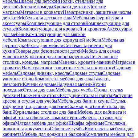
мебель
Шкафы для детской
Полки, стеллажи для
детской
Детские комоды
Кровати детские
Детские
матрасы
Матрасы в кроватку
Наматрасники, защитные чехлы
детские
Мебель для детского сада
Мебельная фурнитура и
аксессуары
Комплектующие для столов
Комплектующие для
стульев
Комплектующие для кроватей и кроваток
Аксессуары
для мебели
Комплектующие для мягкой
мебели
Комплектующие для корпусной мебели
Мебельная
фурнитура
Чехлы для мебели
Системы хранения для
кухни
Товары для безопасности детей
Мебель для самых
маленьких
Кроватки для новорожденных
Пеленальные
столики, комоды, матрасы
Манежи, кровати-манежи
Матрасы в
кроватку
Наматрасники, защитные чехлы в кроватку
Садовая
мебель
Садовые диваны, кресла
Садовые стулья
Садовые,
уличные столы
Комплекты мебели для сада
Гамаки,
шезлонги
Качели садовые
Надувная мебель
Кухни
походные
Столы для сада
Мебель для учебы
Столы, стулья
детские
Письменные столы
Растущие столы и парты
Растущие
кресла и стулья для учебы
Мебель для бани и сауны
Стулья,
табуретки, подставки для бани
Скамьи для бани
Столы для
бани
Журнальные столики для бани
Мебель для кабинета и
офиса
Столы офисные, компьютерные
Кресла, стулья для
офиса
Мягкая мебель для офиса
Шкафы офисные
Стеллажи,
полки для документов
Офисные тумбы
Комплекты мебели для
кабинета
Мебель для лоджии и балкона
Комплекты мебели для