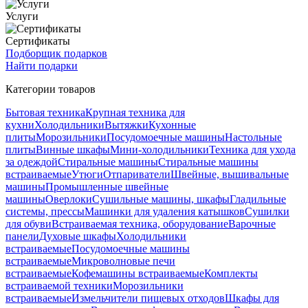
Услуги
Сертификаты
Подборщик подарков
Найти подарки
Категории товаров
Бытовая техника
Крупная техника для
кухни
Холодильники
Вытяжки
Кухонные
плиты
Морозильники
Посудомоечные машины
Настольные
плиты
Винные шкафы
Мини-холодильники
Техника для ухода
за одеждой
Стиральные машины
Стиральные машины
встраиваемые
Утюги
Отпариватели
Швейные, вышивальные
машины
Промышленные швейные
машины
Оверлоки
Сушильные машины, шкафы
Гладильные
системы, прессы
Машинки для удаления катышков
Сушилки
для обуви
Встраиваемая техника, оборудование
Варочные
панели
Духовые шкафы
Холодильники
встраиваемые
Посудомоечные машины
встраиваемые
Микроволновые печи
встраиваемые
Кофемашины встраиваемые
Комплекты
встраиваемой техники
Морозильники
встраиваемые
Измельчители пищевых отходов
Шкафы для