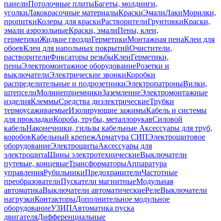
панели
Потолочные плиты
Багеты, молдинги,
уголки
Лакокрасочные материалы
Краски
Эмали
Лаки
Морилки,
пропитки
Колеры для краски
Растворители
Грунтовки
Краски,
эмали аэрозольные
Краски, эмали
Пены, клеи,
герметики
Жидкие гвозди
Герметики
Монтажная пена
Клеи для
обоев
Клеи для напольных покрытий
Очистители,
растворители
Фиксаторы резьбы
Клеи
Герметики,
пены
Электромонтажное оборудование
Розетки и
выключатели
Электрические звонки
Коробки
распределительные и подрозетники
Электропатроны
Вилки,
штепсели
Молниеприемники
Заземление
Электромонтажные
изделия
Клеммы
Средства диэлектрические
Трубки
термоусаживаемые
Изолирующие зажимы
Кабель и системы
для прокладки
Короба, трубы, металлорукав
Силовой
кабель
Наконечники, гильзы кабельные
Аксессуары для труб,
коробов
Кабельный крепеж
Арматура СИП
Электрощитовое
оборудование
Электрощиты
Аксессуары для
электрощита
Шины электротехнические
Выключатели
путевые, концевые
Трансформаторы
Аппаратура
управления
Рубильники
Предохранители
Частотные
преобразователи
Пускатели магнитные
Модульная
автоматика
Выключатели автоматические
Реле
Выключатели
нагрузки
Контакторы
Дополнительное модульное
оборудование
УЗИП
Автоматика пуска
двигателя
Дифференциальные