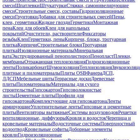
смеси
Шпатлевки
Штукатурки
Стяжки, самонивелирующие
смеси
Строительные смеси, составы
Гидроизоляционные
смеси
Грунтовки
Добавки для строительных смесей
Пены,
клеи, герметики
Жидкие гвозди
Герметики
Монтажная
пена
Клеи для обоев
Клеи для напольных
покрытий
Очистители, растворители
Фиксаторы
резьбы
Клеи
Герметики, пены
Кирпичи, блоки, тротуарная
плитка
Кирпичи
Строительные блоки
Тротуарная
плитка
Изоляционные материалы
Минеральная
вата
Экструдированный пенополистирол
Пенопласт
Пленки,
мембраны
Отражающая теплоизоляция
Гидроизоляционные
ленты
Поликарбонат
Шумоизоляция
Теплоизоляция
Звукоизоляц
плитные и пиломатериалы
Плиты OSB
Фанера
ДСП,
ЛДСП
Мебельные щиты
Террасные доски
Древесные
плиты
Пиломатериалы
Материалы для сухого
строительства
Гипсокартон
Гипсоволокнистые
листы
Цементные плиты
Профили для
гипсокартона
Комплектующие для гипсокартона
Ленты
армирующие
Уплотнительные ленты
Гипсовые и цементные
плиты
Вентиляторы вытяжные
Системы воздуховодов
Решетки
вентиляционные, диффузоры
Кровля и водосток
Черепица и
кровельные материалы
Водосточные системы
Поверхностный
водоотвод
Кровельные софиты
Доборные элементы
кровли
Гидроизоляционные