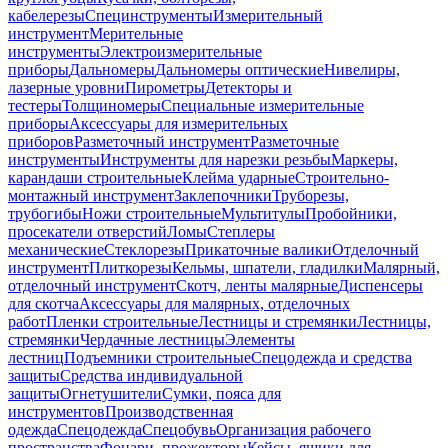
кабелерезы
Специнструменты
Измерительный
инструмент
Мерительные
инструменты
Электроизмерительные
приборы
Дальномеры
Дальномеры оптические
Нивелиры,
лазерные уровни
Пирометры
Детекторы и
тестеры
Толщиномеры
Специальные измерительные
приборы
Аксессуары для измерительных
приборов
Разметочный инструмент
Разметочные
инструменты
Инструменты для нарезки резьбы
Маркеры,
карандаши строительные
Клейма ударные
Строительно-
монтажный инструмент
Заклепочники
Труборезы,
трубогибы
Ножи строительные
Мультитулы
Пробойники,
просекатели отверстий
Ломы
Степлеры
механические
Стеклорезы
Прикаточные валики
Отделочный
инструмент
Плиткорезы
Кельмы, шпатели, гладилки
Малярный,
отделочный инструмент
Скотч, ленты малярные
Диспенсеры
для скотча
Аксессуары для малярных, отделочных
работ
Пленки строительные
Лестницы и стремянки
Лестницы,
стремянки
Чердачные лестницы
Элементы
лестниц
Подъемники строительные
Спецодежда и средства
защиты
Средства индивидуальной
защиты
Огнетушители
Сумки, пояса для
инструментов
Производственная
одежда
Спецодежда
Спецобувь
Организация рабочего
пространства
Фонари, прожекторы
Кейсы, ящики для