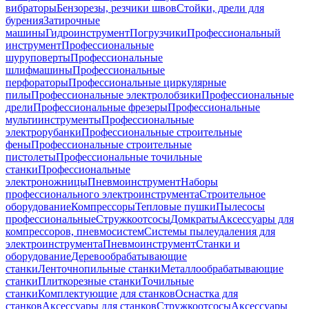
вибраторы
Бензорезы, резчики швов
Стойки, дрели для
бурения
Затирочные
машины
Гидроинструмент
Погрузчики
Профессиональный
инструмент
Профессиональные
шуруповерты
Профессиональные
шлифмашины
Профессиональные
перфораторы
Профессиональные циркулярные
пилы
Профессиональные электролобзики
Профессиональные
дрели
Профессиональные фрезеры
Профессиональные
мультиинструменты
Профессиональные
электрорубанки
Профессиональные строительные
фены
Профессиональные строительные
пистолеты
Профессиональные точильные
станки
Профессиональные
электроножницы
Пневмоинструмент
Наборы
профессионального электроинструмента
Строительное
оборудование
Компрессоры
Тепловые пушки
Пылесосы
профессиональные
Стружкоотсосы
Домкраты
Аксессуары для
компрессоров, пневмосистем
Системы пылеудаления для
электроинструмента
Пневмоинструмент
Станки и
оборудование
Деревообрабатывающие
станки
Ленточнопильные станки
Металлообрабатывающие
станки
Плиткорезные станки
Точильные
станки
Комплектующие для станков
Оснастка для
станков
Аксессуары для станков
Стружкоотсосы
Аксессуары