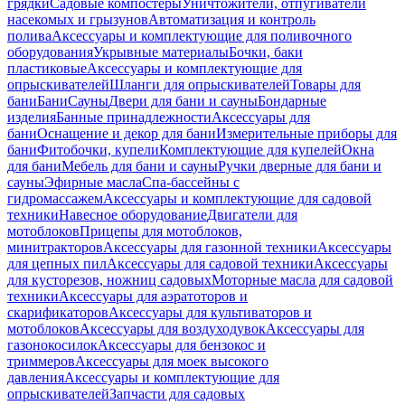
грядки
Садовые компостеры
Уничтожители, отпугиватели
насекомых и грызунов
Автоматизация и контроль
полива
Аксессуары и комплектующие для поливочного
оборудования
Укрывные материалы
Бочки, баки
пластиковые
Аксессуары и комплектующие для
опрыскивателей
Шланги для опрыскивателей
Товары для
бани
Бани
Сауны
Двери для бани и сауны
Бондарные
изделия
Банные принадлежности
Аксессуары для
бани
Оснащение и декор для бани
Измерительные приборы для
бани
Фитобочки, купели
Комплектующие для купелей
Окна
для бани
Мебель для бани и сауны
Ручки дверные для бани и
сауны
Эфирные масла
Спа-бассейны с
гидромассажем
Аксессуары и комплектующие для садовой
техники
Навесное оборудование
Двигатели для
мотоблоков
Прицепы для мотоблоков,
минитракторов
Аксессуары для газонной техники
Аксессуары
для цепных пил
Аксессуары для садовой техники
Аксессуары
для кусторезов, ножниц садовых
Моторные масла для садовой
техники
Аксессуары для аэратоторов и
скарификаторов
Аксессуары для культиваторов и
мотоблоков
Аксессуары для воздуходувок
Аксессуары для
газонокосилок
Аксессуары для бензокос и
триммеров
Аксессуары для моек высокого
давления
Аксессуары и комплектующие для
опрыскивателей
Запчасти для садовых