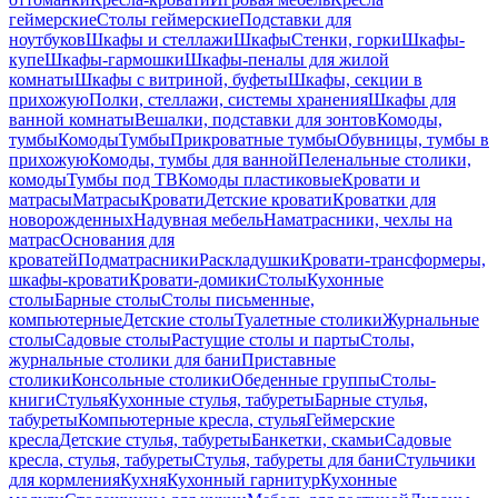
геймерские
Столы геймерские
Подставки для
ноутбуков
Шкафы и стеллажи
Шкафы
Стенки, горки
Шкафы-
купе
Шкафы-гармошки
Шкафы-пеналы для жилой
комнаты
Шкафы с витриной, буфеты
Шкафы, секции в
прихожую
Полки, стеллажи, системы хранения
Шкафы для
ванной комнаты
Вешалки, подставки для зонтов
Комоды,
тумбы
Комоды
Тумбы
Прикроватные тумбы
Обувницы, тумбы в
прихожую
Комоды, тумбы для ванной
Пеленальные столики,
комоды
Тумбы под ТВ
Комоды пластиковые
Кровати и
матрасы
Матрасы
Кровати
Детские кровати
Кроватки для
новорожденных
Надувная мебель
Наматрасники, чехлы на
матрас
Основания для
кроватей
Подматрасники
Раскладушки
Кровати-трансформеры,
шкафы-кровати
Кровати-домики
Столы
Кухонные
столы
Барные столы
Столы письменные,
компьютерные
Детские столы
Туалетные столики
Журнальные
столы
Садовые столы
Растущие столы и парты
Столы,
журнальные столики для бани
Приставные
столики
Консольные столики
Обеденные группы
Столы-
книги
Стулья
Кухонные стулья, табуреты
Барные стулья,
табуреты
Компьютерные кресла, стулья
Геймерские
кресла
Детские стулья, табуреты
Банкетки, скамьи
Садовые
кресла, стулья, табуреты
Стулья, табуреты для бани
Стульчики
для кормления
Кухня
Кухонный гарнитур
Кухонные