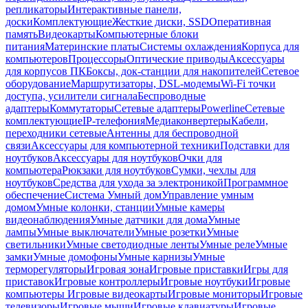
репликаторы
Интерактивные панели,
доски
Комплектующие
Жесткие диски, SSD
Оперативная
память
Видеокарты
Компьютерные блоки
питания
Материнские платы
Системы охлаждения
Корпуса для
компьютеров
Процессоры
Оптические приводы
Аксессуары
для корпусов ПК
Боксы, док-станции для накопителей
Сетевое
оборудование
Маршрутизаторы, DSL-модемы
Wi-Fi точки
доступа, усилители сигнала
Беспроводные
адаптеры
Коммутаторы
Сетевые адаптеры
Powerline
Сетевые
комплектующие
IP-телефония
Медиаконвертеры
Кабели,
переходники сетевые
Антенны для беспроводной
связи
Аксессуары для компьютерной техники
Подставки для
ноутбуков
Аксессуары для ноутбуков
Очки для
компьютера
Рюкзаки для ноутбуков
Сумки, чехлы для
ноутбуков
Средства для ухода за электроникой
Программное
обеспечение
Система Умный дом
Управление умным
домом
Умные колонки, станции
Умные камеры
видеонаблюдения
Умные датчики для дома
Умные
лампы
Умные выключатели
Умные розетки
Умные
светильники
Умные светодиодные ленты
Умные реле
Умные
замки
Умные домофоны
Умные карнизы
Умные
терморегуляторы
Игровая зона
Игровые приставки
Игры для
приставок
Игровые контроллеры
Игровые ноутбуки
Игровые
компьютеры
Игровые видеокарты
Игровые мониторы
Игровые
телевизоры
Игровые мыши
Игровые клавиатуры
Игровые