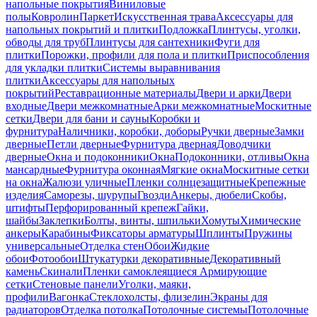
напольные покрытия
Виниловые
полы
Ковролин
Паркет
Искусственная трава
Аксессуары для
напольных покрытий и плитки
Подложка
Плинтусы, уголки,
обводы для труб
Плинтусы для сантехники
Фуги для
плитки
Порожки, профили для пола и плитки
Приспособления
для укладки плитки
Системы выравнивания
плитки
Аксессуары для напольных
покрытий
Реставрационные материалы
Двери и арки
Двери
входные
Двери межкомнатные
Арки межкомнатные
Москитные
сетки
Двери для бани и сауны
Коробки и
фурнитура
Наличники, коробки, доборы
Ручки дверные
Замки
дверные
Петли дверные
Фурнитура дверная
Доводчики
дверные
Окна и подоконники
Окна
Подоконники, отливы
Окна
мансардные
Фурнитура оконная
Мягкие окна
Москитные сетки
на окна
Жалюзи уличные
Пленки солнцезащитные
Крепежные
изделия
Саморезы, шурупы
Гвозди
Анкеры, дюбели
Скобы,
штифты
Перфорированный крепеж
Гайки,
шайбы
Заклепки
Болты, винты, шпильки
Хомуты
Химические
анкеры
Карабины
Фиксаторы арматуры
Шплинты
Пружины
универсальные
Отделка стен
Обои
Жидкие
обои
Фотообои
Штукатурки декоративные
Декоративный
камень
Скинали
Пленки самоклеящиеся
Армирующие
сетки
Стеновые панели
Уголки, маяки,
профили
Вагонка
Стеклохолсты, флизелин
Экраны для
радиаторов
Отделка потолка
Потолочные системы
Потолочные