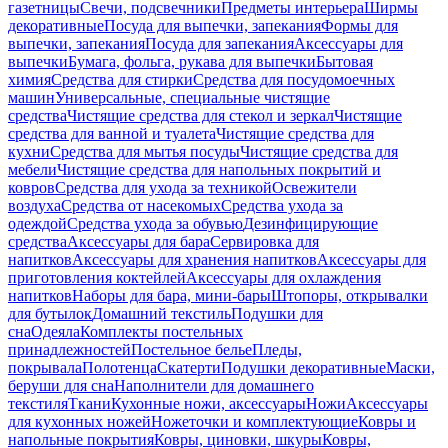
газетницы
Свечи, подсвечники
Предметы интерьера
Ширмы
декоративные
Посуда для выпечки, запекания
Формы для
выпечки, запекания
Посуда для запекания
Аксессуары для
выпечки
Бумага, фольга, рукава для выпечки
Бытовая
химия
Средства для стирки
Средства для посудомоечных
машин
Универсальные, специальные чистящие
средства
Чистящие средства для стекол и зеркал
Чистящие
средства для ванной и туалета
Чистящие средства для
кухни
Средства для мытья посуды
Чистящие средства для
мебели
Чистящие средства для напольных покрытий и
ковров
Средства для ухода за техникой
Освежители
воздуха
Средства от насекомых
Средства ухода за
одеждой
Средства ухода за обувью
Дезинфицирующие
средства
Аксессуары для бара
Сервировка для
напитков
Аксессуары для хранения напитков
Аксессуары для
приготовления коктейлей
Аксессуары для охлаждения
напитков
Наборы для бара, мини-бары
Штопоры, открывалки
для бутылок
Домашний текстиль
Подушки для
сна
Одеяла
Комплекты постельных
принадлежностей
Постельное белье
Пледы,
покрывала
Полотенца
Скатерти
Подушки декоративные
Маски,
беруши для сна
Наполнители для домашнего
текстиля
Ткани
Кухонные ножи, аксессуары
Ножи
Аксессуары
для кухонных ножей
Ножеточки и комплектующие
Ковры и
напольные покрытия
Ковры, циновки, шкуры
Ковры,