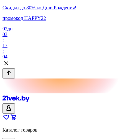
Скидки до 80% ко Дню Рождения!
промокод HAPPY22
02
дн
03
:
17
:
04
Каталог товаров