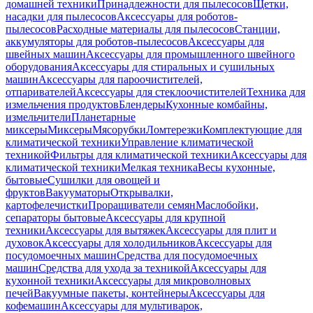
домашней техники
Принадлежности для пылесосов
Щетки,
насадки для пылесосов
Аксессуары для роботов-
пылесосов
Расходные материалы для пылесосов
Станции,
аккумуляторы для роботов-пылесосов
Аксессуары для
швейных машин
Аксессуары для промышленного швейного
оборудования
Аксессуары для стиральных и сушильных
машин
Аксессуары для пароочистителей,
отпаривателей
Аксессуары для стеклоочистителей
Техника для
измельчения продуктов
Блендеры
Кухонные комбайны,
измельчители
Планетарные
миксеры
Миксеры
Мясорубки
Ломтерезки
Комплектующие для
климатической техники
Управление климатической
техникой
Фильтры для климатической техники
Аксессуары для
климатической техники
Мелкая техника
Весы кухонные,
бытовые
Сушилки для овощей и
фруктов
Вакууматоры
Открывалки,
картофелечистки
Проращиватели семян
Маслобойки,
сепараторы бытовые
Аксессуары для крупной
техники
Аксессуары для вытяжек
Аксессуары для плит и
духовок
Аксессуары для холодильников
Аксессуары для
посудомоечных машин
Средства для посудомоечных
машин
Средства для ухода за техникой
Аксессуары для
кухонной техники
Аксессуары для микроволновых
печей
Вакуумные пакеты, контейнеры
Аксессуары для
кофемашин
Аксессуары для мультиварок,