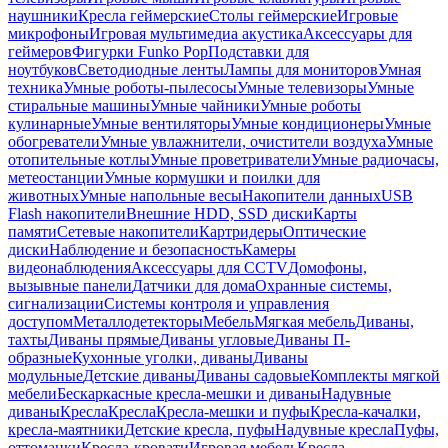
наушники
Кресла геймерские
Столы геймерские
Игровые
микрофоны
Игровая мультимедиа акустика
Аксессуары для
геймеров
Фигурки Funko Pop
Подставки для
ноутбуков
Светодиодные ленты
Лампы для мониторов
Умная
техника
Умные роботы-пылесосы
Умные телевизоры
Умные
стиральные машины
Умные чайники
Умные роботы
кулинарные
Умные вентиляторы
Умные кондиционеры
Умные
обогреватели
Умные увлажнители, очистители воздуха
Умные
отопительные котлы
Умные проветриватели
Умные радиочасы,
метеостанции
Умные кормушки и поилки для
животных
Умные напольные весы
Накопители данных
USB
Flash накопители
Внешние HDD, SSD диски
Карты
памяти
Сетевые накопители
Картридеры
Оптические
диски
Наблюдение и безопасность
Камеры
видеонаблюдения
Аксессуары для CCTV
Домофоны,
вызывные панели
Датчики для дома
Охранные системы,
сигнализации
Системы контроля и управления
доступом
Металлодетекторы
Мебель
Мягкая мебель
Диваны,
тахты
Диваны прямые
Диваны угловые
Диваны П-
образные
Кухонные уголки, диваны
Диваны
модульные
Детские диваны
Диваны садовые
Комплекты мягкой
мебели
Бескаркасные кресла-мешки и диваны
Надувные
диваны
Кресла
Кресла
Кресла-мешки и пуфы
Кресла-качалки,
кресла-маятники
Детские кресла, пуфы
Надувные кресла
Пуфы,
оттоманки
Кресла-кровати
Игровая мебель
Кресла