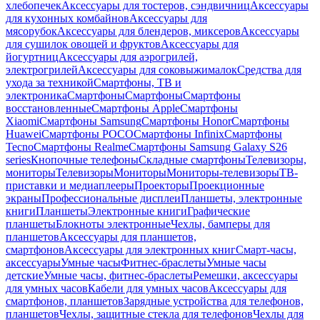
хлебопечек
Аксессуары для тостеров, сэндвичниц
Аксессуары
для кухонных комбайнов
Аксессуары для
мясорубок
Аксессуары для блендеров, миксеров
Аксессуары
для сушилок овощей и фруктов
Аксессуары для
йогуртниц
Аксессуары для аэрогрилей,
электрогрилей
Аксессуары для соковыжималок
Средства для
ухода за техникой
Смартфоны, ТВ и
электроника
Смартфоны
Смартфоны
Смартфоны
восстановленные
Смартфоны Apple
Смартфоны
Xiaomi
Смартфоны Samsung
Смартфоны Honor
Смартфоны
Huawei
Смартфоны POCO
Смартфоны Infinix
Смартфоны
Tecno
Смартфоны Realme
Смартфоны Samsung Galaxy S26
series
Кнопочные телефоны
Складные смартфоны
Телевизоры,
мониторы
Телевизоры
Мониторы
Мониторы-телевизоры
ТВ-
приставки и медиаплееры
Проекторы
Проекционные
экраны
Профессиональные дисплеи
Планшеты, электронные
книги
Планшеты
Электронные книги
Графические
планшеты
Блокноты электронные
Чехлы, бамперы для
планшетов
Аксессуары для планшетов,
смартфонов
Аксессуары для электронных книг
Смарт-часы,
аксессуары
Умные часы
Фитнес-браслеты
Умные часы
детские
Умные часы, фитнес-браслеты
Ремешки, аксессуары
для умных часов
Кабели для умных часов
Аксессуары для
смартфонов, планшетов
Зарядные устройства для телефонов,
планшетов
Чехлы, защитные стекла для телефонов
Чехлы для