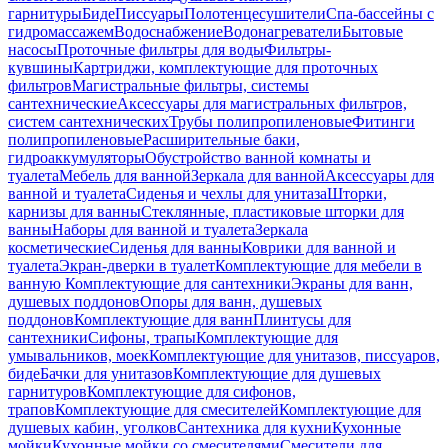
гарнитуры
Биде
Писсуары
Полотенцесушители
Спа-бассейны с
гидромассажем
Водоснабжение
Водонагреватели
Бытовые
насосы
Проточные фильтры для воды
Фильтры-
кувшины
Картриджи, комплектующие для проточных
фильтров
Магистральные фильтры, системы
сантехнические
Аксессуары для магистральных фильтров,
систем сантехнических
Трубы полипропиленовые
Фитинги
полипропиленовые
Расширительные баки,
гидроаккумуляторы
Обустройство ванной комнаты и
туалета
Мебель для ванной
Зеркала для ванной
Аксессуары для
ванной и туалета
Сиденья и чехлы для унитаза
Шторки,
карнизы для ванны
Стеклянные, пластиковые шторки для
ванны
Наборы для ванной и туалета
Зеркала
косметические
Сиденья для ванны
Коврики для ванной и
туалета
Экран-дверки в туалет
Комплектующие для мебели в
ванную
Комплектующие для сантехники
Экраны для ванн,
душевых поддонов
Опоры для ванн, душевых
поддонов
Комплектующие для ванн
Плинтусы для
сантехники
Сифоны, трапы
Комплектующие для
умывальников, моек
Комплектующие для унитазов, писсуаров,
биде
Бачки для унитазов
Комплектующие для душевых
гарнитуров
Комплектующие для сифонов,
трапов
Комплектующие для смесителей
Комплектующие для
душевых кабин, уголков
Сантехника для кухни
Кухонные
мойки
Кухонные мойки со смесителями
Смесители для