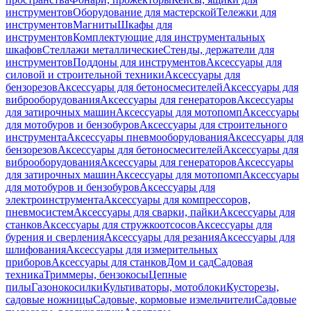
инструментов
Оборудование для мастерской
Тележки для
инструментов
Магниты
Шкафы для
инструментов
Комплектующие для инструментальных
шкафов
Стеллажи металлические
Стенды, держатели для
инструментов
Поддоны для инструментов
Аксессуары для
силовой и строительной техники
Аксессуары для
бензорезов
Аксессуары для бетоносмесителей
Аксессуары для
виброоборудования
Аксессуары для генераторов
Аксессуары
для затирочных машин
Аксессуары для мотопомп
Аксессуары
для мотобуров и бензобуров
Аксессуары для строительного
инструмента
Аксессуары пневмооборудования
Аксессуары для
бензорезов
Аксессуары для бетоносмесителей
Аксессуары для
виброоборудования
Аксессуары для генераторов
Аксессуары
для затирочных машин
Аксессуары для мотопомп
Аксессуары
для мотобуров и бензобуров
Аксессуары для
электроинструмента
Аксессуары для компрессоров,
пневмосистем
Аксессуары для сварки, пайки
Аксессуары для
станков
Аксессуары для стружкоотсосов
Аксессуары для
бурения и сверления
Аксессуары для резания
Аксессуары для
шлифования
Аксессуары для измерительных
приборов
Аксессуары для станков
Дом и сад
Садовая
техника
Триммеры, бензокосы
Цепные
пилы
Газонокосилки
Культиваторы, мотоблоки
Кусторезы,
садовые ножницы
Садовые, кормовые измельчители
Садовые