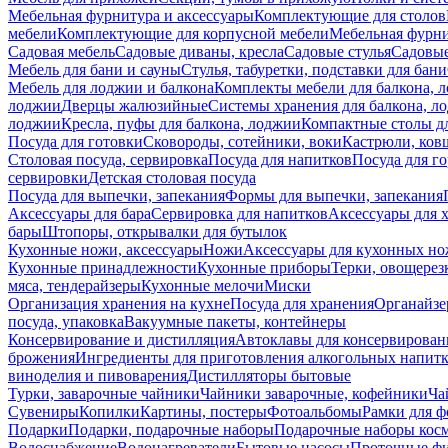
Мебельная фурнитура и аксессуары
Комплектующие для столов
мебели
Комплектующие для корпусной мебели
Мебельная фурн
Садовая мебель
Садовые диваны, кресла
Садовые стулья
Садовые
Мебель для бани и сауны
Стулья, табуретки, подставки для бани
Мебель для лоджии и балкона
Комплекты мебели для балкона, 
лоджии
Дверцы жалюзийные
Системы хранения для балкона, л
лоджии
Кресла, пуфы для балкона, лоджии
Компактные столы дл
Посуда для готовки
Сковороды, сотейники, воки
Кастрюли, ков
Столовая посуда, сервировка
Посуда для напитков
Посуда для г
сервировки
Детская столовая посуда
Посуда для выпечки, запекания
Формы для выпечки, запекания
Аксессуары для бара
Сервировка для напитков
Аксессуары для 
бары
Штопоры, открывалки для бутылок
Кухонные ножи, аксессуары
Ножи
Аксессуары для кухонных н
Кухонные принадлежности
Кухонные приборы
Терки, овощерез
мяса, тендерайзеры
Кухонные мелочи
Миски
Организация хранения на кухне
Посуда для хранения
Органайзе
посуда, упаковка
Вакуумные пакеты, контейнеры
Консервирование и дистилляция
Автоклавы для консервирован
брожения
Ингредиенты для приготовления алкогольных напит
виноделия и пивоварения
Дистилляторы бытовые
Турки, заварочные чайники
Чайники заварочные, кофейники
Ча
Сувениры
Копилки
Картины, постеры
Фотоальбомы
Рамки для ф
Подарки
Подарки, подарочные наборы
Подарочные наборы косм
Водоснабжение
Водонагреватели
Бытовые насосы
Проточные фи