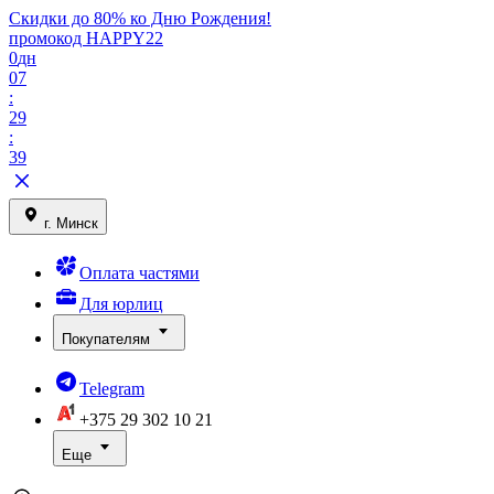
Скидки до 80% ко Дню Рождения!
промокод HAPPY22
0
дн
07
:
29
:
39
г. Минск
Оплата частями
Для юрлиц
Покупателям
Telegram
+375 29
302 10 21
Еще