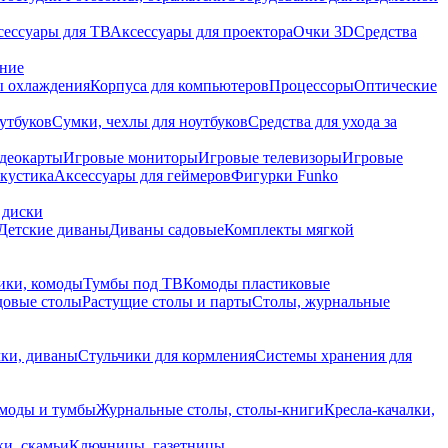
сессуары для ТВ
Аксессуары для проектора
Очки 3D
Средства
ание
 охлаждения
Корпуса для компьютеров
Процессоры
Оптические
утбуков
Сумки, чехлы для ноутбуков
Средства для ухода за
деокарты
Игровые мониторы
Игровые телевизоры
Игровые
акустика
Аксессуары для геймеров
Фигурки Funko
 диски
Детские диваны
Диваны садовые
Комплекты мягкой
ики, комоды
Тумбы под ТВ
Комоды пластиковые
довые столы
Растущие столы и парты
Столы, журнальные
ки, диваны
Стульчики для кормления
Системы хранения для
моды и тумбы
Журнальные столы, столы-книги
Кресла-качалки,
ки, скамьи
Ключницы, газетницы