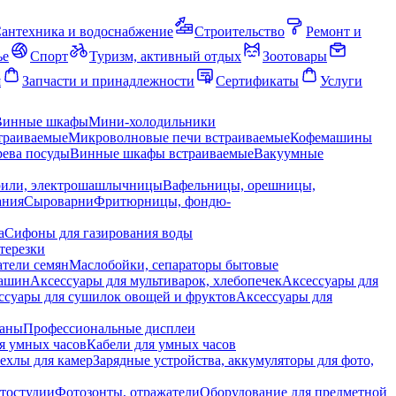
антехника и водоснабжение
Строительство
Ремонт и
ье
Спорт
Туризм, активный отдых
Зоотовары
я
Запчасти и принадлежности
Сертификаты
Услуги
Винные шкафы
Мини-холодильники
траиваемые
Микроволновые печи встраиваемые
Кофемашины
ева посуды
Винные шкафы встраиваемые
Вакуумные
рили, электрошашлычницы
Вафельницы, орешницы,
ания
Сыроварни
Фритюрницы, фондю-
а
Сифоны для газирования воды
терезки
тели семян
Маслобойки, сепараторы бытовые
машин
Аксессуары для мультиварок, хлебопечек
Аксессуары для
ссуары для сушилок овощей и фруктов
Аксессуары для
раны
Профессиональные дисплеи
я умных часов
Кабели для умных часов
ехлы для камер
Зарядные устройства, аккумуляторы для фото,
тостудии
Фотозонты, отражатели
Оборудование для предметной