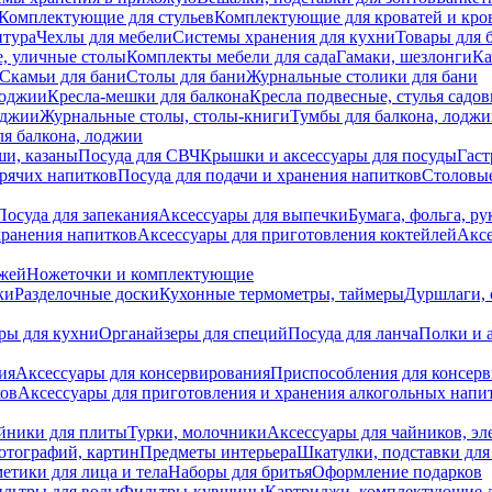
Комплектующие для стульев
Комплектующие для кроватей и кро
итура
Чехлы для мебели
Системы хранения для кухни
Товары для 
, уличные столы
Комплекты мебели для сада
Гамаки, шезлонги
Ка
Скамьи для бани
Столы для бани
Журнальные столики для бани
лоджии
Кресла-мешки для балкона
Кресла подвесные, стулья садо
оджии
Журнальные столы, столы-книги
Тумбы для балкона, лодж
я балкона, лоджии
ши, казаны
Посуда для СВЧ
Крышки и аксессуары для посуды
Гаст
орячих напитков
Посуда для подачи и хранения напитков
Столовы
Посуда для запекания
Аксессуары для выпечки
Бумага, фольга, р
хранения напитков
Аксессуары для приготовления коктейлей
Аксе
ожей
Ножеточки и комплектующие
ки
Разделочные доски
Кухонные термометры, таймеры
Дуршлаги, 
ры для кухни
Органайзеры для специй
Посуда для ланча
Полки и 
ия
Аксессуары для консервирования
Приспособления для консер
ков
Аксессуары для приготовления и хранения алкогольных напи
йники для плиты
Турки, молочники
Аксессуары для чайников, э
отографий, картин
Предметы интерьера
Шкатулки, подставки дл
етики для лица и тела
Наборы для бритья
Оформление подарков
льтры для воды
Фильтры-кувшины
Картриджи, комплектующие д