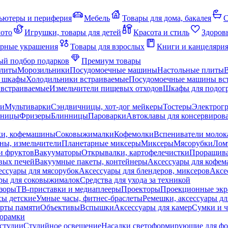
ьютеры и периферия
Мебель
Товары для дома, бакалея
С
мото
Игрушки, товары для детей
Красота и стиль
Здоров
рные украшения
Товары для взрослых
Книги и канцеляри
й подбор подарков
Премиум товары
плиты
Морозильники
Посудомоечные машины
Настольные плиты
 шкафы
Холодильники встраиваемые
Посудомоечные машины вс
встраиваемые
Измельчители пищевых отходов
Шкафы для подогр
чи
Мультиварки
Сэндвичницы, хот-дог мейкеры
Тостеры
Электрог
еницы
Фризеры
Блинницы
Пароварки
Автоклавы для консервиров
ки, кофемашины
Соковыжималки
Кофемолки
Вспениватели молок
ны, измельчители
Планетарные миксеры
Миксеры
Мясорубки
Лом
и фруктов
Вакууматоры
Открывалки, картофелечистки
Проращива
вых печей
Вакуумные пакеты, контейнеры
Аксессуары для кофе
ессуары для мясорубок
Аксессуары для блендеров, миксеров
Аксе
ры для соковыжималок
Средства для ухода за техникой
зоры
ТВ-приставки и медиаплееры
Проекторы
Проекционные эк
сы детские
Умные часы, фитнес-браслеты
Ремешки, аксессуары дл
рты памяти
Объективы
Вспышки
Аксессуары для камер
Сумки и ч
орамки
студии
Студийное освещение
Насадки светоформирующие для фо