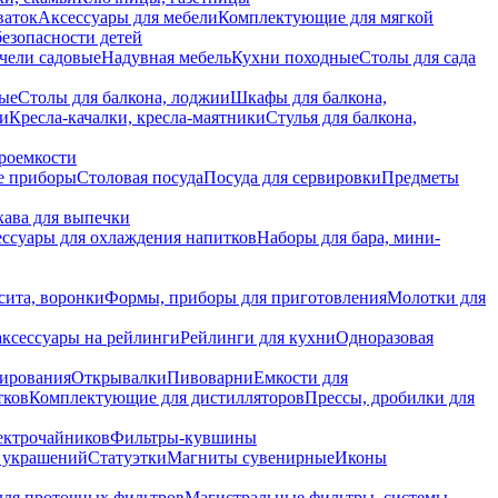
ваток
Аксессуары для мебели
Комплектующие для мягкой
безопасности детей
чели садовые
Надувная мебель
Кухни походные
Столы для сада
вые
Столы для балкона, лоджии
Шкафы для балкона,
ии
Кресла-качалки, кресла-маятники
Стулья для балкона,
роемкости
е приборы
Столовая посуда
Посуда для сервировки
Предметы
укава для выпечки
ссуары для охлаждения напитков
Наборы для бара, мини-
сита, воронки
Формы, приборы для приготовления
Молотки для
аксессуары на рейлинги
Рейлинги для кухни
Одноразовая
вирования
Открывалки
Пивоварни
Емкости для
тков
Комплектующие для дистилляторов
Прессы, дробилки для
лектрочайников
Фильтры-кувшины
я украшений
Статуэтки
Магниты сувенирные
Иконы
ля проточных фильтров
Магистральные фильтры, системы