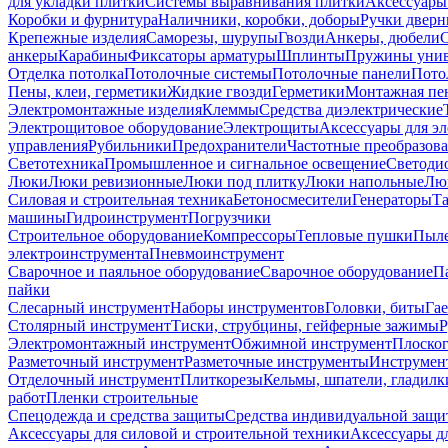
для укладки плитки
Системы выравнивания плитки
Аксессуары
Коробки и фурнитура
Наличники, коробки, доборы
Ручки дверн
Крепежные изделия
Саморезы, шурупы
Гвозди
Анкеры, дюбели
анкеры
Карабины
Фиксаторы арматуры
Шплинты
Пружины унив
Отделка потолка
Потолочные системы
Потолочные панели
Пото
Пены, клеи, герметики
Жидкие гвозди
Герметики
Монтажная пе
Электромонтажные изделия
Клеммы
Средства диэлектрические
Электрощитовое оборудование
Электрощиты
Аксессуары для э
управления
Рубильники
Предохранители
Частотные преобразов
Светотехника
Промышленное и сигнальное освещение
Светоди
Люки
Люки ревизионные
Люки под плитку
Люки напольные
Люк
Силовая и строительная техника
Бетоносмесители
Генераторы
Та
машины
Гидроинструмент
Погрузчики
Строительное оборудование
Компрессоры
Тепловые пушки
Пыле
электроинструмента
Пневмоинструмент
Сварочное и паяльное оборудование
Сварочное оборудование
П
пайки
Слесарный инструмент
Наборы инструментов
Головки, биты
Га
Столярный инструмент
Тиски, струбцины, гейферные зажимы
Р
Электромонтажный инструмент
Обжимной инструмент
Плоског
Разметочный инструмент
Разметочные инструменты
Инструмент
Отделочный инструмент
Плиткорезы
Кельмы, шпатели, гладилк
работ
Пленки строительные
Спецодежда и средства защиты
Средства индивидуальной защ
Аксессуары для силовой и строительной техники
Аксессуары дл