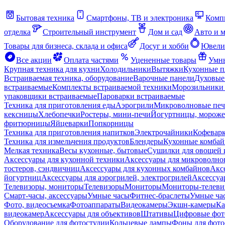
Бытовая техника
Смартфоны, ТВ и электроника
Комп
отделка
Строительный инструмент
Дом и сад
Авто и 
Товары для бизнеса, склада и офиса
Досуг и хобби
Ювели
Все акции
Оплата частями
Уцененные товары
Умны
Крупная техника для кухни
Холодильники
Вытяжки
Кухонные 
Встраиваемая техника, оборудование
Варочные панели
Духовые
встраиваемые
Комплекты встраиваемой техники
Морозильники 
упаковщики встраиваемые
Пароварки встраиваемые
Техника для приготовления еды
Аэрогрили
Микроволновые пе
кексницы
Хлебопечки
Ростеры, мини-печи
Йогуртницы, морож
фритюрницы
Яйцеварки
Попкорницы
Техника для приготовления напитков
Электрочайники
Кофевар
Техника для измельчения продуктов
Блендеры
Кухонные комбай
Мелкая техника
Весы кухонные, бытовые
Сушилки для овощей 
Аксессуары для кухонной техники
Аксессуары для микроволно
тостеров, сэндвичниц
Аксессуары для кухонных комбайнов
Акс
йогуртниц
Аксессуары для аэрогрилей, электрогрилей
Аксессуа
Телевизоры, мониторы
Телевизоры
Мониторы
Мониторы-телеви
Смарт-часы, аксессуары
Умные часы
Фитнес-браслеты
Умные ча
Фото, видеосъемка
Фотоаппараты
Видеокамеры
Экшн-камеры
Ка
видеокамер
Аксессуары для объективов
Штативы
Цифровые фот
Оборудование для фотостудии
Кольцевые лампы
Фоны для фото