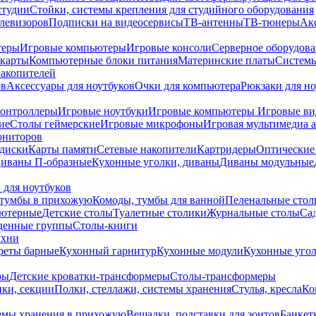
студии
Стойки, системы крепления для студийного оборудования
елевизоров
Подписки на видеосервисы
ТВ-антенны
ТВ-тюнеры
Ак
теры
Игровые компьютеры
Игровые консоли
Серверное оборудов
карты
Компьютерные блоки питания
Материнские платы
Системы
накопителей
ов
Аксессуары для ноутбуков
Очки для компьютера
Рюкзаки для но
контроллеры
Игровые ноутбуки
Игровые компьютеры
Игровые ви
ие
Столы геймерские
Игровые микрофоны
Игровая мультимедиа 
ониторов
диски
Карты памяти
Сетевые накопители
Картридеры
Оптические
иваны П-образные
Кухонные уголки, диваны
Диваны модульные
 для ноутбуков
тумбы в прихожую
Комоды, тумбы для ванной
Пеленальные стол
ьютерные
Детские столы
Туалетные столики
Журнальные столы
Са
денные группы
Столы-книги
ухни
уреты барные
Кухонный гарнитур
Кухонные модули
Кухонные угол
ры
Детские кроватки-трансформеры
Столы-трансформеры
ки, секции
Полки, стеллажи, системы хранения
Стулья, кресла
Ко
емы хранения в прихожую
Вешалки, подставки для зонтов
Банкет