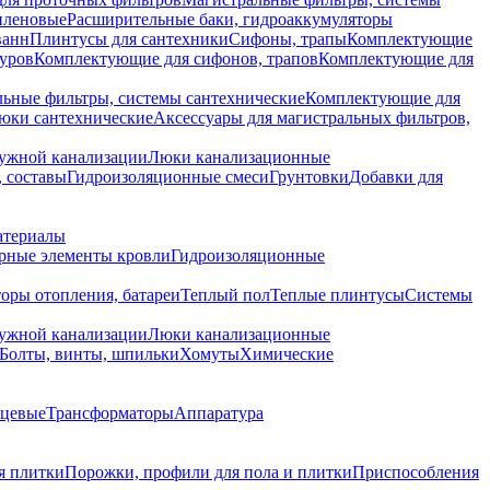
иленовые
Расширительные баки, гидроаккумуляторы
ванн
Плинтусы для сантехники
Сифоны, трапы
Комплектующие
уров
Комплектующие для сифонов, трапов
Комплектующие для
ьные фильтры, системы сантехнические
Комплектующие для
юки сантехнические
Аксессуары для магистральных фильтров,
ружной канализации
Люки канализационные
 составы
Гидроизоляционные смеси
Грунтовки
Добавки для
атериалы
рные элементы кровли
Гидроизоляционные
оры отопления, батареи
Теплый пол
Теплые плинтусы
Системы
ружной канализации
Люки канализационные
Болты, винты, шпильки
Хомуты
Химические
нцевые
Трансформаторы
Аппаратура
я плитки
Порожки, профили для пола и плитки
Приспособления