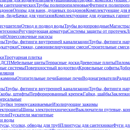
ем сантехнических
Трубы полипропиленовые
Фитинги полипроп
ддонов
Опоры для ванн, душевых поддонов
Комплектующие для 
ов, биде
Бачки для унитазов
Комплектующие для душевых гарнит
есушители
Отвод и подвод воды
Трубы водопроводные
Магистрал
антехники
Регулирующая арматура
Системы защиты от протечек
Л
ций
Опрессовочные насосы
ны
Трубы, фитинги внутренней канализации
Трубы, фитинги на
катурки
Стяжки, самонивелирующие смеси
Строительные смеси,
ки
Тротуарная плитка
ЛДСП
Мебельные щиты
Террасные доски
Древесные плиты
Пилом
ные системы
Поверхностный водоотвод
Кровельные софиты
Добо
тиляция
-камины
Отопительные печи
Банные печи
Водонагреватели
Радиат
ны
Трубы, фитинги внутренней канализации
Трубы, фитинги на
Скобы, штифты
Перфорированный крепеж
Гайки, шайбы
Заклепки
ерсальные
Трубки термоусаживаемые
Изолирующие зажимы
лектрощита
Шины электротехнические
Выключатели путевые, ко
атели
Пускатели магнитные
ки воды
усы, уголки, обводы для труб
Плинтусы для сантехники
Фуги дл