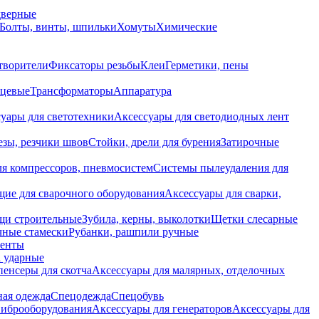
дверные
Болты, винты, шпильки
Хомуты
Химические
творители
Фиксаторы резьбы
Клеи
Герметики, пены
нцевые
Трансформаторы
Аппаратура
уары для светотехники
Аксессуары для светодиодных лент
езы, резчики швов
Стойки, дрели для бурения
Затирочные
ля компрессоров, пневмосистем
Системы пылеудаления для
ие для сварочного оборудования
Аксессуары для сварки,
щи строительные
Зубила, керны, выколотки
Щетки слесарные
чные стамески
Рубанки, рашпили ручные
енты
 ударные
енсеры для скотча
Аксессуары для малярных, отделочных
ная одежда
Спецодежда
Спецобувь
виброоборудования
Аксессуары для генераторов
Аксессуары для