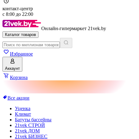
контакт-центр
с
8:00
до
22:00
Онлайн-гипермаркет 21vek.by
Каталог товаров
Избранное
Аккаунт
Корзина
Все акции
Уценка
Климат
Батуты бассейны
21vek СТРОЙ
21vek ДОМ
21vek БИЗНЕС