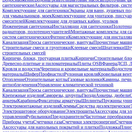
сантехнические
Аксессуары для магистральных фильтров, сист
Комплектующие для сантехники
Экраны для ванн, душевых по
для умывальников, моек
Комплектующие для унитазов, писсуар
смесителей
Комплектующие для душевых кабин, уголков
Инженерная сантехника
Инсталляции для сантехники
Полотенц
радиаторов, полотенцесушителей
Монтажные комплекты для с
систем сантехнических
Фитинги
Комплектующие для инсталля
Канализация
Тросы сантехнические, вантузы
Прочистные маши
Строительные смеси и грунтовки
Клеевые смеси
Шпатлевки
Шту
строительных смесей
Кирпичи, блоки, тротуарная плитка
Кирпичи
Строительные бло
Древесно-плитные и пиломатериалы
Плиты OSB
Фанера
ДСП, 
Кровля и водосток
Черепица и кровельные материалы
Водосточ
материалы
Шифер
Профнастил
Рулонная кровля
Кровельная вен
Отопление
Отопительные котлы
Газовые колонки
Камины, печи
антиобледенения
Управление климатической техникой
Канализация
Тросы сантехнические, вантузы
Прочистные маши
Крепежные изделия
Саморезы, шурупы
Гвозди
Анкеры, дюбели
анкеры
Карабины
Фиксаторы арматуры
Шплинты
Пружины унив
Электромонтажные изделия
Клеммы
Средства диэлектрические
Электрощитовое оборудование
Электрощиты
Аксессуары для э
управления
Рубильники
Предохранители
Частотные преобразов
Приборы учета
Счетчики газа
Счетчики электроэнергии
Счетчи
Аксессуары для напольных покрытий и плитки
Подложка
Плинт