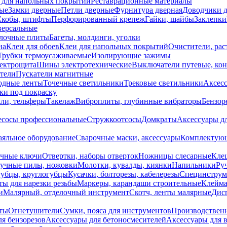
 для напольных покрытий
Реставрационные материалы
ые
Замки дверные
Петли дверные
Фурнитура дверная
Доводчики 
Скобы, штифты
Перфорированный крепеж
Гайки, шайбы
Заклепки
ерсальные
лочные плиты
Багеты, молдинги, уголки
на
Клеи для обоев
Клеи для напольных покрытий
Очистители, рас
Трубки термоусаживаемые
Изолирующие зажимы
лектрощита
Шины электротехнические
Выключатели путевые, ко
атели
Пускатели магнитные
одные ленты
Точечные светильники
Трековые светильники
Аксесс
и под покраску
ли, тельферы
Такелаж
Виброплиты, глубинные вибраторы
Бензор
сосы профессиональные
Стружкоотсосы
Домкраты
Аксессуары д
аяльное оборудование
Сварочные маски, аксессуары
Комплектующ
ечные ключи
Отвертки, наборы отверток
Ножницы слесарные
Кле
учные пилы, ножовки
Молотки, кувалды, киянки
Напильники
Ру
убцы, круглогубцы
Кусачки, болторезы, кабелерезы
Специнструм
ы для нарезки резьбы
Маркеры, карандаши строительные
Клейма
и
Малярный, отделочный инструмент
Скотч, ленты малярные
Дисп
иты
Огнетушители
Сумки, пояса для инструментов
Производствен
я бензорезов
Аксессуары для бетоносмесителей
Аксессуары для 