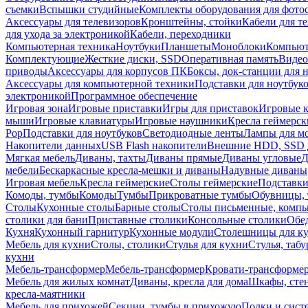
съемки
Вспышки студийные
Комплекты оборудования для фото
Аксессуары для телевизоров
Кронштейны, стойки
Кабели для т
для ухода за электроникой
Кабели, переходники
Компьютерная техника
Ноутбуки
Планшеты
Моноблоки
Компью
Комплектующие
Жесткие диски, SSD
Оперативная память
Видео
приводы
Аксессуары для корпусов ПК
Боксы, док-станции для 
Аксессуары для компьютерной техники
Подставки для ноутбук
электроникой
Программное обеспечение
Игровая зона
Игровые приставки
Игры для приставок
Игровые 
мыши
Игровые клавиатуры
Игровые наушники
Кресла геймерск
Pop
Подставки для ноутбуков
Светодиодные ленты
Лампы для м
Накопители данных
USB Flash накопители
Внешние HDD, SSD 
Мягкая мебель
Диваны, тахты
Диваны прямые
Диваны угловые
Д
мебели
Бескаркасные кресла-мешки и диваны
Надувные диваны
Игровая мебель
Кресла геймерские
Столы геймерские
Подставки
Комоды, тумбы
Комоды
Тумбы
Прикроватные тумбы
Обувницы, 
Столы
Кухонные столы
Барные столы
Столы письменные, комп
столики для бани
Приставные столики
Консольные столики
Обе
Кухня
Кухонный гарнитур
Кухонные модули
Столешницы для к
Мебель для кухни
Столы, столики
Стулья для кухни
Стулья, таб
кухни
Мебель-трансформер
Мебель-трансформер
Кровати-трансформе
Мебель для жилых комнат
Диваны, кресла для дома
Шкафы, стен
кресла-маятники
Мебель для прихожей
Секции, тумбы в прихожую
Полки и сист