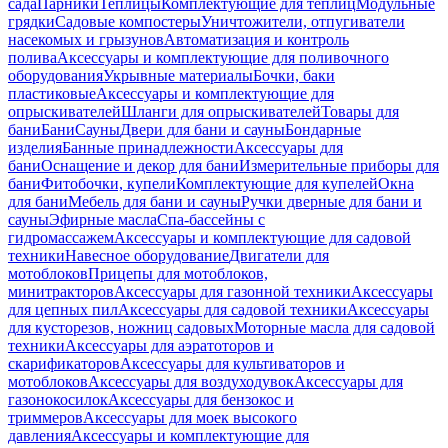
сада
Парники
Теплицы
Комплектующие для теплиц
Модульные
грядки
Садовые компостеры
Уничтожители, отпугиватели
насекомых и грызунов
Автоматизация и контроль
полива
Аксессуары и комплектующие для поливочного
оборудования
Укрывные материалы
Бочки, баки
пластиковые
Аксессуары и комплектующие для
опрыскивателей
Шланги для опрыскивателей
Товары для
бани
Бани
Сауны
Двери для бани и сауны
Бондарные
изделия
Банные принадлежности
Аксессуары для
бани
Оснащение и декор для бани
Измерительные приборы для
бани
Фитобочки, купели
Комплектующие для купелей
Окна
для бани
Мебель для бани и сауны
Ручки дверные для бани и
сауны
Эфирные масла
Спа-бассейны с
гидромассажем
Аксессуары и комплектующие для садовой
техники
Навесное оборудование
Двигатели для
мотоблоков
Прицепы для мотоблоков,
минитракторов
Аксессуары для газонной техники
Аксессуары
для цепных пил
Аксессуары для садовой техники
Аксессуары
для кусторезов, ножниц садовых
Моторные масла для садовой
техники
Аксессуары для аэратоторов и
скарификаторов
Аксессуары для культиваторов и
мотоблоков
Аксессуары для воздуходувок
Аксессуары для
газонокосилок
Аксессуары для бензокос и
триммеров
Аксессуары для моек высокого
давления
Аксессуары и комплектующие для