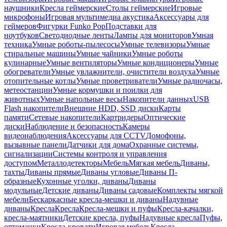
наушники
Кресла геймерские
Столы геймерские
Игровые
микрофоны
Игровая мультимедиа акустика
Аксессуары для
геймеров
Фигурки Funko Pop
Подставки для
ноутбуков
Светодиодные ленты
Лампы для мониторов
Умная
техника
Умные роботы-пылесосы
Умные телевизоры
Умные
стиральные машины
Умные чайники
Умные роботы
кулинарные
Умные вентиляторы
Умные кондиционеры
Умные
обогреватели
Умные увлажнители, очистители воздуха
Умные
отопительные котлы
Умные проветриватели
Умные радиочасы,
метеостанции
Умные кормушки и поилки для
животных
Умные напольные весы
Накопители данных
USB
Flash накопители
Внешние HDD, SSD диски
Карты
памяти
Сетевые накопители
Картридеры
Оптические
диски
Наблюдение и безопасность
Камеры
видеонаблюдения
Аксессуары для CCTV
Домофоны,
вызывные панели
Датчики для дома
Охранные системы,
сигнализации
Системы контроля и управления
доступом
Металлодетекторы
Мебель
Мягкая мебель
Диваны,
тахты
Диваны прямые
Диваны угловые
Диваны П-
образные
Кухонные уголки, диваны
Диваны
модульные
Детские диваны
Диваны садовые
Комплекты мягкой
мебели
Бескаркасные кресла-мешки и диваны
Надувные
диваны
Кресла
Кресла
Кресла-мешки и пуфы
Кресла-качалки,
кресла-маятники
Детские кресла, пуфы
Надувные кресла
Пуфы,
оттоманки
Кресла-кровати
Игровая мебель
Кресла