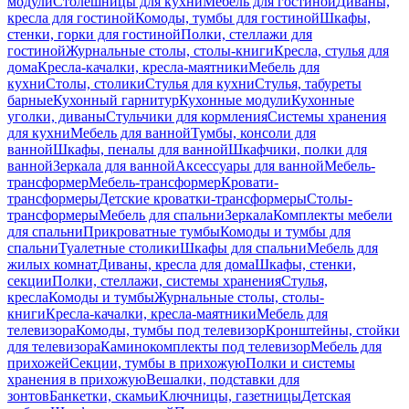
модули
Столешницы для кухни
Мебель для гостиной
Диваны,
кресла для гостиной
Комоды, тумбы для гостиной
Шкафы,
стенки, горки для гостиной
Полки, стеллажи для
гостиной
Журнальные столы, столы-книги
Кресла, стулья для
дома
Кресла-качалки, кресла-маятники
Мебель для
кухни
Столы, столики
Стулья для кухни
Стулья, табуреты
барные
Кухонный гарнитур
Кухонные модули
Кухонные
уголки, диваны
Стульчики для кормления
Системы хранения
для кухни
Мебель для ванной
Тумбы, консоли для
ванной
Шкафы, пеналы для ванной
Шкафчики, полки для
ванной
Зеркала для ванной
Аксессуары для ванной
Мебель-
трансформер
Мебель-трансформер
Кровати-
трансформеры
Детские кроватки-трансформеры
Столы-
трансформеры
Мебель для спальни
Зеркала
Комплекты мебели
для спальни
Прикроватные тумбы
Комоды и тумбы для
спальни
Туалетные столики
Шкафы для спальни
Мебель для
жилых комнат
Диваны, кресла для дома
Шкафы, стенки,
секции
Полки, стеллажи, системы хранения
Стулья,
кресла
Комоды и тумбы
Журнальные столы, столы-
книги
Кресла-качалки, кресла-маятники
Мебель для
телевизора
Комоды, тумбы под телевизор
Кронштейны, стойки
для телевизора
Каминокомплекты под телевизор
Мебель для
прихожей
Секции, тумбы в прихожую
Полки и системы
хранения в прихожую
Вешалки, подставки для
зонтов
Банкетки, скамьи
Ключницы, газетницы
Детская