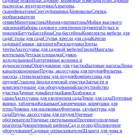
садовые ножницы
Садовые, кормовые измельчители
Садовые
пылесосы, воздуходувки
Аэраторы,
скарификаторы
Снегоуборщики
Дровоколы
Сеялки,
разбрасыватели
семян
Минитракторы
Миникультиваторы
Мойки высокого
давления
Наборы садового электроинструмента
Отдых и
пикник
Батуты
Бассейны
Спа-бассейны
Комплекты мебели для
сада
Столы для сада
Стулья, кресла для сада
Качели
садовые
Гамаки, шезлонги
Раскладушки
Зонты,
тенты
Аксессуары для садовой мебели
Грили
Мангалы,
коптильни
Детская площадка
Сумки-
холодильники
Портативные колонки и
аудиосистемы
Оборудование для участка
Бытовые насосы
Люки
канализационные
Пруды, аксессуары для прудов
Фильтры,
насосы, стерилизаторы для прудов
Компрессоры для
прудов
Станции биологической очистки
Запчасти и
комплектующие для оборудования
Благоустройство
участка
Дачные дома
Беседки
Бани
Хозблоки и
сараи
Аксессуары для озеленения сада
Декор для сада
Почтовые
ящики, таблички
Козырьки
Скворечники, кормушки для
птиц
Домики для насекомых
Фонтаны, скульптуры для
сада
Пруды, аксессуары для прудов
Уличные
обогреватели
Уличные светильники
Противогололедные
реагенты
Декоративный щебень
Сад и огород
Поливочное
оборудование
Садовые опрыскиватели
Шланги для дома и