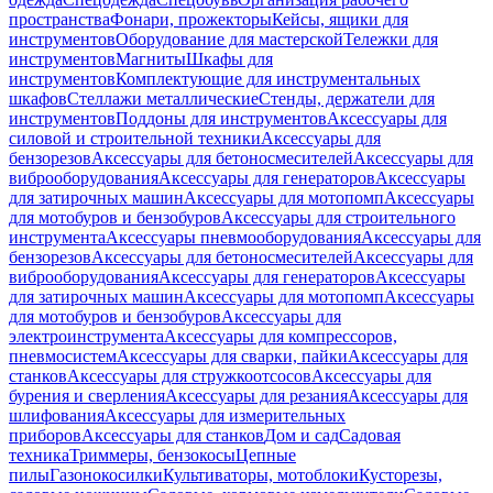
пространства
Фонари, прожекторы
Кейсы, ящики для
инструментов
Оборудование для мастерской
Тележки для
инструментов
Магниты
Шкафы для
инструментов
Комплектующие для инструментальных
шкафов
Стеллажи металлические
Стенды, держатели для
инструментов
Поддоны для инструментов
Аксессуары для
силовой и строительной техники
Аксессуары для
бензорезов
Аксессуары для бетоносмесителей
Аксессуары для
виброоборудования
Аксессуары для генераторов
Аксессуары
для затирочных машин
Аксессуары для мотопомп
Аксессуары
для мотобуров и бензобуров
Аксессуары для строительного
инструмента
Аксессуары пневмооборудования
Аксессуары для
бензорезов
Аксессуары для бетоносмесителей
Аксессуары для
виброоборудования
Аксессуары для генераторов
Аксессуары
для затирочных машин
Аксессуары для мотопомп
Аксессуары
для мотобуров и бензобуров
Аксессуары для
электроинструмента
Аксессуары для компрессоров,
пневмосистем
Аксессуары для сварки, пайки
Аксессуары для
станков
Аксессуары для стружкоотсосов
Аксессуары для
бурения и сверления
Аксессуары для резания
Аксессуары для
шлифования
Аксессуары для измерительных
приборов
Аксессуары для станков
Дом и сад
Садовая
техника
Триммеры, бензокосы
Цепные
пилы
Газонокосилки
Культиваторы, мотоблоки
Кусторезы,