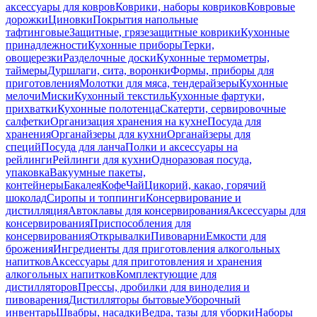
аксессуары для ковров
Коврики, наборы ковриков
Ковровые
дорожки
Циновки
Покрытия напольные
тафтинговые
Защитные, грязезащитные коврики
Кухонные
принадлежности
Кухонные приборы
Терки,
овощерезки
Разделочные доски
Кухонные термометры,
таймеры
Дуршлаги, сита, воронки
Формы, приборы для
приготовления
Молотки для мяса, тендерайзеры
Кухонные
мелочи
Миски
Кухонный текстиль
Кухонные фартуки,
прихватки
Кухонные полотенца
Скатерти, сервировочные
салфетки
Организация хранения на кухне
Посуда для
хранения
Органайзеры для кухни
Органайзеры для
специй
Посуда для ланча
Полки и аксессуары на
рейлинги
Рейлинги для кухни
Одноразовая посуда,
упаковка
Вакуумные пакеты,
контейнеры
Бакалея
Кофе
Чай
Цикорий, какао, горячий
шоколад
Сиропы и топпинги
Консервирование и
дистилляция
Автоклавы для консервирования
Аксессуары для
консервирования
Приспособления для
консервирования
Открывалки
Пивоварни
Емкости для
брожения
Ингредиенты для приготовления алкогольных
напитков
Аксессуары для приготовления и хранения
алкогольных напитков
Комплектующие для
дистилляторов
Прессы, дробилки для виноделия и
пивоварения
Дистилляторы бытовые
Уборочный
инвентарь
Швабры, насадки
Ведра, тазы для уборки
Наборы