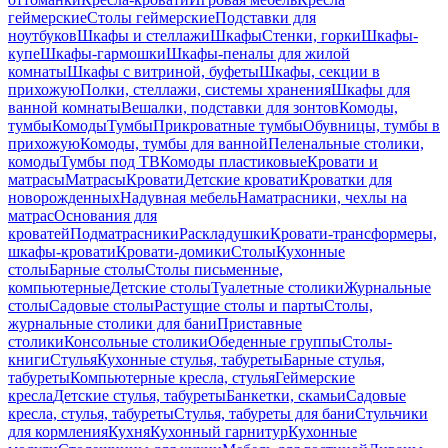
геймерские
Столы геймерские
Подставки для
ноутбуков
Шкафы и стеллажи
Шкафы
Стенки, горки
Шкафы-
купе
Шкафы-гармошки
Шкафы-пеналы для жилой
комнаты
Шкафы с витриной, буфеты
Шкафы, секции в
прихожую
Полки, стеллажи, системы хранения
Шкафы для
ванной комнаты
Вешалки, подставки для зонтов
Комоды,
тумбы
Комоды
Тумбы
Прикроватные тумбы
Обувницы, тумбы в
прихожую
Комоды, тумбы для ванной
Пеленальные столики,
комоды
Тумбы под ТВ
Комоды пластиковые
Кровати и
матрасы
Матрасы
Кровати
Детские кровати
Кроватки для
новорожденных
Надувная мебель
Наматрасники, чехлы на
матрас
Основания для
кроватей
Подматрасники
Раскладушки
Кровати-трансформеры,
шкафы-кровати
Кровати-домики
Столы
Кухонные
столы
Барные столы
Столы письменные,
компьютерные
Детские столы
Туалетные столики
Журнальные
столы
Садовые столы
Растущие столы и парты
Столы,
журнальные столики для бани
Приставные
столики
Консольные столики
Обеденные группы
Столы-
книги
Стулья
Кухонные стулья, табуреты
Барные стулья,
табуреты
Компьютерные кресла, стулья
Геймерские
кресла
Детские стулья, табуреты
Банкетки, скамьи
Садовые
кресла, стулья, табуреты
Стулья, табуреты для бани
Стульчики
для кормления
Кухня
Кухонный гарнитур
Кухонные