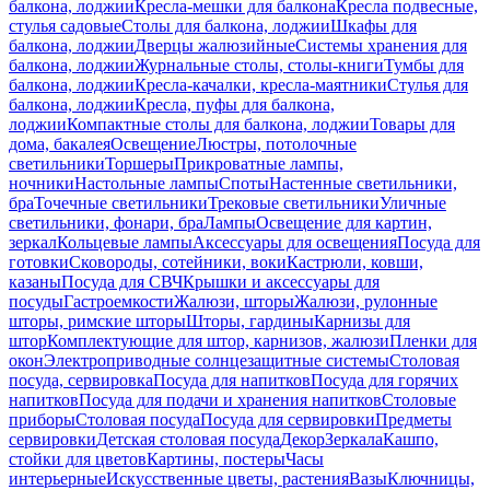
балкона, лоджии
Кресла-мешки для балкона
Кресла подвесные,
стулья садовые
Столы для балкона, лоджии
Шкафы для
балкона, лоджии
Дверцы жалюзийные
Системы хранения для
балкона, лоджии
Журнальные столы, столы-книги
Тумбы для
балкона, лоджии
Кресла-качалки, кресла-маятники
Стулья для
балкона, лоджии
Кресла, пуфы для балкона,
лоджии
Компактные столы для балкона, лоджии
Товары для
дома, бакалея
Освещение
Люстры, потолочные
светильники
Торшеры
Прикроватные лампы,
ночники
Настольные лампы
Споты
Настенные светильники,
бра
Точечные светильники
Трековые светильники
Уличные
светильники, фонари, бра
Лампы
Освещение для картин,
зеркал
Кольцевые лампы
Аксессуары для освещения
Посуда для
готовки
Сковороды, сотейники, воки
Кастрюли, ковши,
казаны
Посуда для СВЧ
Крышки и аксессуары для
посуды
Гастроемкости
Жалюзи, шторы
Жалюзи, рулонные
шторы, римские шторы
Шторы, гардины
Карнизы для
штор
Комплектующие для штор, карнизов, жалюзи
Пленки для
окон
Электроприводные солнцезащитные системы
Столовая
посуда, сервировка
Посуда для напитков
Посуда для горячих
напитков
Посуда для подачи и хранения напитков
Столовые
приборы
Столовая посуда
Посуда для сервировки
Предметы
сервировки
Детская столовая посуда
Декор
Зеркала
Кашпо,
стойки для цветов
Картины, постеры
Часы
интерьерные
Искусственные цветы, растения
Вазы
Ключницы,