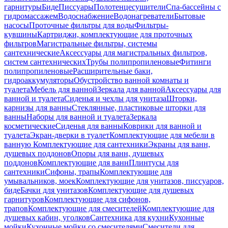
гарнитуры
Биде
Писсуары
Полотенцесушители
Спа-бассейны с
гидромассажем
Водоснабжение
Водонагреватели
Бытовые
насосы
Проточные фильтры для воды
Фильтры-
кувшины
Картриджи, комплектующие для проточных
фильтров
Магистральные фильтры, системы
сантехнические
Аксессуары для магистральных фильтров,
систем сантехнических
Трубы полипропиленовые
Фитинги
полипропиленовые
Расширительные баки,
гидроаккумуляторы
Обустройство ванной комнаты и
туалета
Мебель для ванной
Зеркала для ванной
Аксессуары для
ванной и туалета
Сиденья и чехлы для унитаза
Шторки,
карнизы для ванны
Стеклянные, пластиковые шторки для
ванны
Наборы для ванной и туалета
Зеркала
косметические
Сиденья для ванны
Коврики для ванной и
туалета
Экран-дверки в туалет
Комплектующие для мебели в
ванную
Комплектующие для сантехники
Экраны для ванн,
душевых поддонов
Опоры для ванн, душевых
поддонов
Комплектующие для ванн
Плинтусы для
сантехники
Сифоны, трапы
Комплектующие для
умывальников, моек
Комплектующие для унитазов, писсуаров,
биде
Бачки для унитазов
Комплектующие для душевых
гарнитуров
Комплектующие для сифонов,
трапов
Комплектующие для смесителей
Комплектующие для
душевых кабин, уголков
Сантехника для кухни
Кухонные
мойки
Кухонные мойки со смесителями
Смесители для