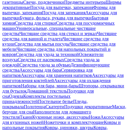
газетницы
Свечи, подсвечники
Предметы интерьера
Ширмы
декоративные
Посуда для выпечки, запекания
Формы для
выпечки, запекания
Посуда для запекания
Аксессуары для
выпечки
Бумага, фольга, рукава для выпечки
Бытовая
химия
Средства для стирки
Средства для посудомоечных
машин
Универсальные, специальные чистящие
средства
Чистящие средства для стекол и зеркал
Чистящие
средства для ванной и туалета
Чистящие средства для
кухни
Средства для мытья посуды
Чистящие средства для
мебели
Чистящие средства для напольных покрытий и
ковров
Средства для ухода за техникой
Освежители
воздуха
Средства от насекомых
Средства ухода за
одеждой
Средства ухода за обувью
Дезинфицирующие
средства
Аксессуары для бара
Сервировка для
напитков
Аксессуары для хранения напитков
Аксессуары для
приготовления коктейлей
Аксессуары для охлаждения
напитков
Наборы для бара, мини-бары
Штопоры, открывалки
для бутылок
Домашний текстиль
Подушки для
сна
Одеяла
Комплекты постельных
принадлежностей
Постельное белье
Пледы,
покрывала
Полотенца
Скатерти
Подушки декоративные
Маски,
беруши для сна
Наполнители для домашнего
текстиля
Ткани
Кухонные ножи, аксессуары
Ножи
Аксессуары
для кухонных ножей
Ножеточки и комплектующие
Ковры и
напольные покрытия
Ковры, циновки, шкуры
Ковры,