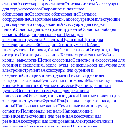
станков
Аксессуары для станков
Стружкоотсосы
Аксессуары
для стружкоотсосов
Сварочное и паяльное
оборудование
Сварочное оборудование
Паяльное
оборудование
Сварочные маски, аксессуары
Комплектующие
для сварочного оборудования
Аксессуары для сварки,
пайки
Оснастка для электроинструмента
Оснастка, наборы
оснастки
Насадки для граверов
Щетки для
электроинструмента
Развертки
Пуансоны
Щетки для
электродвигателей
Слесарный инструмент
Наборы
инструментов
Головки, биты
Гаечные ключи
Отвертки, наборы
отверток
Ножницы слесарные
Клещи строительные
Зубила,
керны, выколотки
Щетки слесарные
Оснастка и аксессуары для
бурения и сверления
Сверла, буры, зенкеры
Коронки
Зубила для
электроинструмента
Аксессуары для бурения и
сверления
Столярный инструмент
Тиски, струбцины,
гейферные зажимы
Ручные пилы, ножовки
Молотки, кувалды,
киянки
Напильники
Ручные стамески
Рубанки, рашпили
ручные
Оснастка и аксессуары для резания и
шлифования
Отрезные, пильные диски
Пильные полотна для
электроинструмента
Фрезы
Шлифовальные диски, насадки,
листы
Шлифовальные чашки
Точильные камни, круги,
сегменты
Полировальные валы
Направляющие
шины
Комплектующие для резания
Аксессуары для
резания
Аксессуары для шлифования
Электромонтажный
инструмент
Обжимной инструмент
Плоскогубцы,