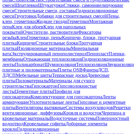
смеси
Шпатлевки
Штукатурки
Стяжки, самонивелирующие
смеси
Строительные смеси, составы
Гидроизоляционные
смеси
Грунтовки
Добавки для строительных смесей
Пены,
клеи, герметики
Жидкие гвозди
Герметики
Монтажная
пена
Клеи для обоев
Клеи для напольных
покрытий
Очистители, растворители
Фиксаторы
резьбы
Клеи
Герметики, пены
Кирпичи, блоки, тротуарная
плитка
Кирпичи
Строительные блоки
Тротуарная
плитка
Изоляционные материалы
Минеральная
вата
Экструдированный пенополистирол
Пенопласт
Пленки,
мембраны
Отражающая теплоизоляция
Гидроизоляционные
ленты
Поликарбонат
Шумоизоляция
Теплоизоляция
Звукоизоляц
плитные и пиломатериалы
Плиты OSB
Фанера
ДСП,
ЛДСП
Мебельные щиты
Террасные доски
Древесные
плиты
Пиломатериалы
Материалы для сухого
строительства
Гипсокартон
Гипсоволокнистые
листы
Цементные плиты
Профили для
гипсокартона
Комплектующие для гипсокартона
Ленты
армирующие
Уплотнительные ленты
Гипсовые и цементные
плиты
Вентиляторы вытяжные
Системы воздуховодов
Решетки
вентиляционные, диффузоры
Кровля и водосток
Черепица и
кровельные материалы
Водосточные системы
Поверхностный
водоотвод
Кровельные софиты
Доборные элементы
кровли
Гидроизоляционные