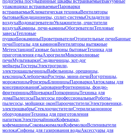
подогрева посуды
Винные шкафы встраиваемые
Вакуумные
упаковщики встраиваемые
Пароварки
встраиваемые
Климатическая техника
Вентиляторы
бытовые
Кондиционеры, сплит-системы
Охладители
воздуха
Водонагреватели
Увлажнители, очистители
воздуха
Камины, печи-камины
Обогреватели
Тепловые
завесы
Тепловые
пушки
Биокамины
Проветриватели
Отопительные печи
Банные
печи
Порталы для каминов
Вентиляторы вытяжные
Метеостанции
Газовые баллоны бытовые
Техника для
приготовления еды
Аэрогрили
Микроволновые
печи
Мультиварки
Сэндвичницы, хот-дог
мейкеры
Тостеры
Электрогрили,
электрошашлычницы
Вафельницы, орешницы,
кексницы
Хлебопечки
Ростеры, мини-печи
Йогуртницы,
мороженицы
Фризеры
Блинницы
Пароварки
Автоклавы для
консервирования
Сыроварни
Фритюрницы, фондю-
фритюрницы
Яйцеварки
Попкорницы
Техника для
дома
Пылесосы
Пылесосы профессиональные
Роботы-
пылесосы, мойщики окон
Пароочистители
Электровеники,
электрошвабры
Стеклоочистители
Стерилизационное
оборудование
Техника для приготовления
напитков
Электрочайники
Кофеварки,
кофемашины
Соковыжималки
Кофемолки
Вспениватели
молока
Сифоны для газирования воды
Аксессуары для