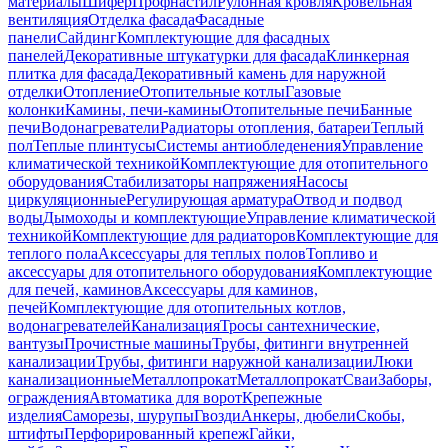
материалы
Шифер
Профнастил
Рулонная кровля
Кровельная
вентиляция
Отделка фасада
Фасадные
панели
Сайдинг
Комплектующие для фасадных
панелей
Декоративные штукатурки для фасада
Клинкерная
плитка для фасада
Декоративный камень для наружной
отделки
Отопление
Отопительные котлы
Газовые
колонки
Камины, печи-камины
Отопительные печи
Банные
печи
Водонагреватели
Радиаторы отопления, батареи
Теплый
пол
Теплые плинтусы
Системы антиобледенения
Управление
климатической техникой
Комплектующие для отопительного
оборудования
Стабилизаторы напряжения
Насосы
циркуляционные
Регулирующая арматура
Отвод и подвод
воды
Дымоходы и комплектующие
Управление климатической
техникой
Комплектующие для радиаторов
Комплектующие для
теплого пола
Аксессуары для теплых полов
Топливо и
аксессуары для отопительного оборудования
Комплектующие
для печей, каминов
Аксессуары для каминов,
печей
Комплектующие для отопительных котлов,
водонагревателей
Канализация
Тросы сантехнические,
вантузы
Прочистные машины
Трубы, фитинги внутренней
канализации
Трубы, фитинги наружной канализации
Люки
канализационные
Металлопрокат
Металлопрокат
Сваи
Заборы,
ограждения
Автоматика для ворот
Крепежные
изделия
Саморезы, шурупы
Гвозди
Анкеры, дюбели
Скобы,
штифты
Перфорированный крепеж
Гайки,