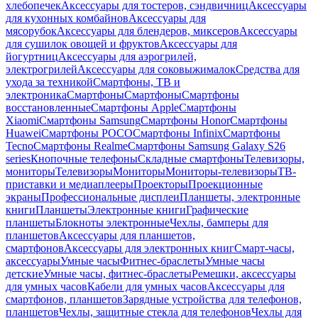
хлебопечек
Аксессуары для тостеров, сэндвичниц
Аксессуары
для кухонных комбайнов
Аксессуары для
мясорубок
Аксессуары для блендеров, миксеров
Аксессуары
для сушилок овощей и фруктов
Аксессуары для
йогуртниц
Аксессуары для аэрогрилей,
электрогрилей
Аксессуары для соковыжималок
Средства для
ухода за техникой
Смартфоны, ТВ и
электроника
Смартфоны
Смартфоны
Смартфоны
восстановленные
Смартфоны Apple
Смартфоны
Xiaomi
Смартфоны Samsung
Смартфоны Honor
Смартфоны
Huawei
Смартфоны POCO
Смартфоны Infinix
Смартфоны
Tecno
Смартфоны Realme
Смартфоны Samsung Galaxy S26
series
Кнопочные телефоны
Складные смартфоны
Телевизоры,
мониторы
Телевизоры
Мониторы
Мониторы-телевизоры
ТВ-
приставки и медиаплееры
Проекторы
Проекционные
экраны
Профессиональные дисплеи
Планшеты, электронные
книги
Планшеты
Электронные книги
Графические
планшеты
Блокноты электронные
Чехлы, бамперы для
планшетов
Аксессуары для планшетов,
смартфонов
Аксессуары для электронных книг
Смарт-часы,
аксессуары
Умные часы
Фитнес-браслеты
Умные часы
детские
Умные часы, фитнес-браслеты
Ремешки, аксессуары
для умных часов
Кабели для умных часов
Аксессуары для
смартфонов, планшетов
Зарядные устройства для телефонов,
планшетов
Чехлы, защитные стекла для телефонов
Чехлы для