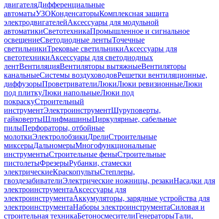
двигателя
Дифференциальные
автоматы
УЗО
Конденсаторы
Комплексная защита
электродвигателей
Аксессуары для модульной
автоматики
Светотехника
Промышленное и сигнальное
освещение
Светодиодные ленты
Точечные
светильники
Трековые светильники
Аксессуары для
светотехники
Аксессуары для светодиодных
лент
Вентиляция
Вентиляторы вытяжные
Вентиляторы
канальные
Системы воздуховодов
Решетки вентиляционные,
диффузоры
Проветриватели
Люки
Люки ревизионные
Люки
под плитку
Люки напольные
Люки под
покраску
Строительный
инструмент
Электроинструмент
Шуруповерты,
гайковерты
Шлифмашины
Циркулярные, сабельные
пилы
Перфораторы, отбойные
молотки
Электролобзики
Дрели
Строительные
миксеры
Дальномеры
Многофункциональные
инструменты
Строительные фены
Строительные
пистолеты
Фрезеры
Рубанки, стамески
электрические
Краскопульты
Степлеры,
гвоздезабиватели
Электрические ножницы, резаки
Насадки для
электроинструмента
Аксессуары для
электроинструмента
Аккумуляторы, зарядные устройства для
электроинструмента
Наборы электроинструмента
Силовая и
строительная техника
Бетоносмесители
Генераторы
Тали,