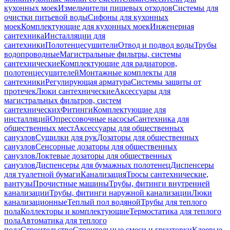
кухонных моек
Измельчители пищевых отходов
Системы для
очистки питьевой воды
Сифоны для кухонных
моек
Комплектующие для кухонных моек
Инженерная
сантехника
Инсталляции для
сантехники
Полотенцесушители
Отвод и подвод воды
Трубы
водопроводные
Магистральные фильтры, системы
сантехнические
Комплектующие для радиаторов,
полотенцесушителей
Монтажные комплекты для
сантехники
Регулирующая арматура
Системы защиты от
протечек
Люки сантехнические
Аксессуары для
магистральных фильтров, систем
сантехнических
Фитинги
Комплектующие для
инсталляций
Опрессовочные насосы
Сантехника для
общественных мест
Аксессуары для общественных
санузлов
Сушилки для рук
Дозаторы для общественных
санузлов
Сенсорные дозаторы для общественных
санузлов
Локтевые дозаторы для общественных
санузлов
Диспенсеры для бумажных полотенец
Диспенсеры
для туалетной бумаги
Канализация
Тросы сантехнические,
вантузы
Прочистные машины
Трубы, фитинги внутренней
канализации
Трубы, фитинги наружной канализации
Люки
канализационные
Теплый пол водяной
Трубы для теплого
пола
Коллекторы и комплектующие
Термостатика для теплого
пола
Автоматика для теплого
пола
Строительство
Строительные смеси и грунтовки
Клеевые