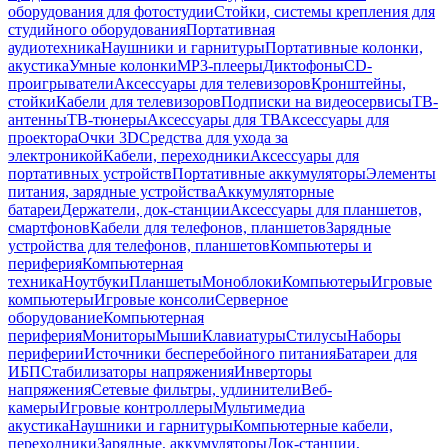
оборудования для фотостудии
Стойки, системы крепления для
студийного оборудования
Портативная
аудиотехника
Наушники и гарнитуры
Портативные колонки,
акустика
Умные колонки
MP3-плееры
Диктофоны
CD-
проигрыватели
Аксессуары для телевизоров
Кронштейны,
стойки
Кабели для телевизоров
Подписки на видеосервисы
ТВ-
антенны
ТВ-тюнеры
Аксессуары для ТВ
Аксессуары для
проектора
Очки 3D
Средства для ухода за
электроникой
Кабели, переходники
Аксессуары для
портативных устройств
Портативные аккумуляторы
Элементы
питания, зарядные устройства
Аккумуляторные
батареи
Держатели, док-станции
Аксессуары для планшетов,
смартфонов
Кабели для телефонов, планшетов
Зарядные
устройства для телефонов, планшетов
Компьютеры и
периферия
Компьютерная
техника
Ноутбуки
Планшеты
Моноблоки
Компьютеры
Игровые
компьютеры
Игровые консоли
Серверное
оборудование
Компьютерная
периферия
Мониторы
Мыши
Клавиатуры
Стилусы
Наборы
периферии
Источники бесперебойного питания
Батареи для
ИБП
Стабилизаторы напряжения
Инверторы
напряжения
Сетевые фильтры, удлинители
Веб-
камеры
Игровые контроллеры
Мультимедиа
акустика
Наушники и гарнитуры
Компьютерные кабели,
переходники
Зарядные, аккумуляторы
Док-станции,