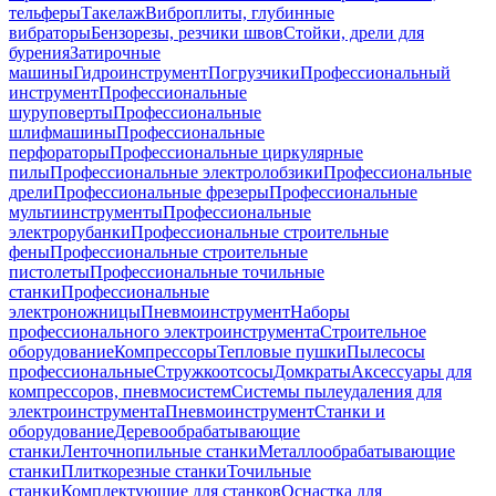
тельферы
Такелаж
Виброплиты, глубинные
вибраторы
Бензорезы, резчики швов
Стойки, дрели для
бурения
Затирочные
машины
Гидроинструмент
Погрузчики
Профессиональный
инструмент
Профессиональные
шуруповерты
Профессиональные
шлифмашины
Профессиональные
перфораторы
Профессиональные циркулярные
пилы
Профессиональные электролобзики
Профессиональные
дрели
Профессиональные фрезеры
Профессиональные
мультиинструменты
Профессиональные
электрорубанки
Профессиональные строительные
фены
Профессиональные строительные
пистолеты
Профессиональные точильные
станки
Профессиональные
электроножницы
Пневмоинструмент
Наборы
профессионального электроинструмента
Строительное
оборудование
Компрессоры
Тепловые пушки
Пылесосы
профессиональные
Стружкоотсосы
Домкраты
Аксессуары для
компрессоров, пневмосистем
Системы пылеудаления для
электроинструмента
Пневмоинструмент
Станки и
оборудование
Деревообрабатывающие
станки
Ленточнопильные станки
Металлообрабатывающие
станки
Плиткорезные станки
Точильные
станки
Комплектующие для станков
Оснастка для