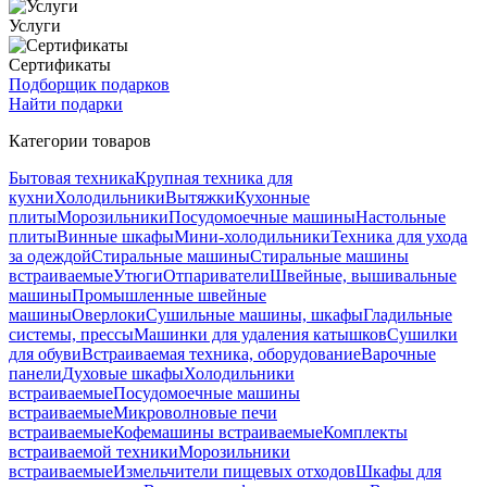
Услуги
Сертификаты
Подборщик подарков
Найти подарки
Категории товаров
Бытовая техника
Крупная техника для
кухни
Холодильники
Вытяжки
Кухонные
плиты
Морозильники
Посудомоечные машины
Настольные
плиты
Винные шкафы
Мини-холодильники
Техника для ухода
за одеждой
Стиральные машины
Стиральные машины
встраиваемые
Утюги
Отпариватели
Швейные, вышивальные
машины
Промышленные швейные
машины
Оверлоки
Сушильные машины, шкафы
Гладильные
системы, прессы
Машинки для удаления катышков
Сушилки
для обуви
Встраиваемая техника, оборудование
Варочные
панели
Духовые шкафы
Холодильники
встраиваемые
Посудомоечные машины
встраиваемые
Микроволновые печи
встраиваемые
Кофемашины встраиваемые
Комплекты
встраиваемой техники
Морозильники
встраиваемые
Измельчители пищевых отходов
Шкафы для