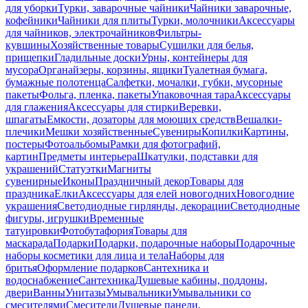
для уборки
Турки, заварочные чайники
Чайники заварочные,
кофейники
Чайники для плиты
Турки, молочники
Аксессуары
для чайников, электрочайников
Фильтры-
кувшины
Хозяйственные товары
Сушилки для белья,
прищепки
Гладильные доски
Урны, контейнеры для
мусора
Органайзеры, корзины, ящики
Туалетная бумага,
бумажные полотенца
Салфетки, мочалки, губки, мусорные
пакеты
Фольга, пленка, пакеты
Упаковочная тара
Аксессуары
для глажения
Аксессуары для стирки
Веревки,
шпагаты
Емкости, дозаторы для моющих средств
Вешалки-
плечики
Мешки хозяйственные
Сувениры
Копилки
Картины,
постеры
Фотоальбомы
Рамки для фотографий,
картин
Предметы интерьера
Шкатулки, подставки для
украшений
Статуэтки
Магниты
сувенирные
Иконы
Праздничный декор
Товары для
праздника
Елки
Аксессуары для елей новогодних
Новогодние
украшения
Светодиодные гирлянды, декорации
Светодиодные
фигуры, игрушки
Временные
татуировки
Фотобутафория
Товары для
маскарада
Подарки
Подарки, подарочные наборы
Подарочные
наборы косметики для лица и тела
Наборы для
бритья
Оформление подарков
Сантехника и
водоснабжение
Сантехника
Душевые кабины, поддоны,
двери
Ванны
Унитазы
Умывальники
Умывальники со
смесителями
Смесители
Душевые панели,