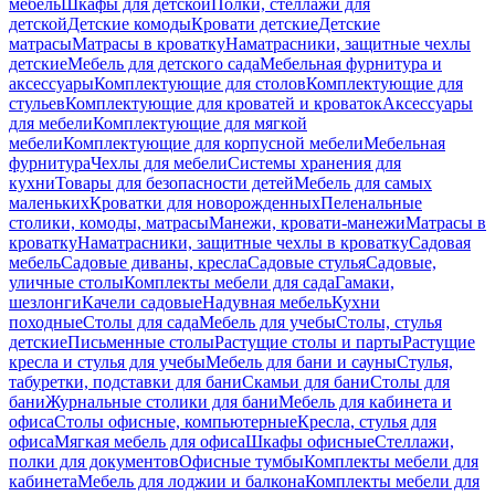
мебель
Шкафы для детской
Полки, стеллажи для
детской
Детские комоды
Кровати детские
Детские
матрасы
Матрасы в кроватку
Наматрасники, защитные чехлы
детские
Мебель для детского сада
Мебельная фурнитура и
аксессуары
Комплектующие для столов
Комплектующие для
стульев
Комплектующие для кроватей и кроваток
Аксессуары
для мебели
Комплектующие для мягкой
мебели
Комплектующие для корпусной мебели
Мебельная
фурнитура
Чехлы для мебели
Системы хранения для
кухни
Товары для безопасности детей
Мебель для самых
маленьких
Кроватки для новорожденных
Пеленальные
столики, комоды, матрасы
Манежи, кровати-манежи
Матрасы в
кроватку
Наматрасники, защитные чехлы в кроватку
Садовая
мебель
Садовые диваны, кресла
Садовые стулья
Садовые,
уличные столы
Комплекты мебели для сада
Гамаки,
шезлонги
Качели садовые
Надувная мебель
Кухни
походные
Столы для сада
Мебель для учебы
Столы, стулья
детские
Письменные столы
Растущие столы и парты
Растущие
кресла и стулья для учебы
Мебель для бани и сауны
Стулья,
табуретки, подставки для бани
Скамьи для бани
Столы для
бани
Журнальные столики для бани
Мебель для кабинета и
офиса
Столы офисные, компьютерные
Кресла, стулья для
офиса
Мягкая мебель для офиса
Шкафы офисные
Стеллажи,
полки для документов
Офисные тумбы
Комплекты мебели для
кабинета
Мебель для лоджии и балкона
Комплекты мебели для