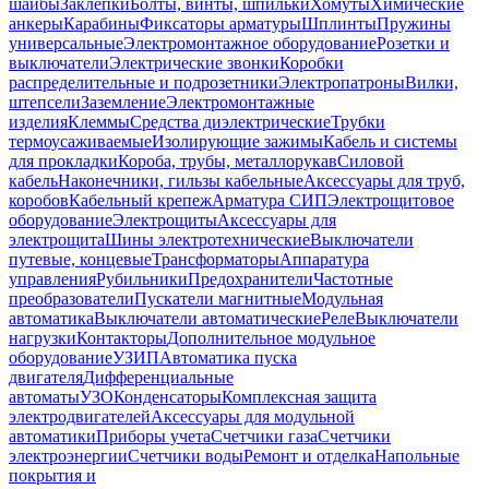
шайбы
Заклепки
Болты, винты, шпильки
Хомуты
Химические
анкеры
Карабины
Фиксаторы арматуры
Шплинты
Пружины
универсальные
Электромонтажное оборудование
Розетки и
выключатели
Электрические звонки
Коробки
распределительные и подрозетники
Электропатроны
Вилки,
штепсели
Заземление
Электромонтажные
изделия
Клеммы
Средства диэлектрические
Трубки
термоусаживаемые
Изолирующие зажимы
Кабель и системы
для прокладки
Короба, трубы, металлорукав
Силовой
кабель
Наконечники, гильзы кабельные
Аксессуары для труб,
коробов
Кабельный крепеж
Арматура СИП
Электрощитовое
оборудование
Электрощиты
Аксессуары для
электрощита
Шины электротехнические
Выключатели
путевые, концевые
Трансформаторы
Аппаратура
управления
Рубильники
Предохранители
Частотные
преобразователи
Пускатели магнитные
Модульная
автоматика
Выключатели автоматические
Реле
Выключатели
нагрузки
Контакторы
Дополнительное модульное
оборудование
УЗИП
Автоматика пуска
двигателя
Дифференциальные
автоматы
УЗО
Конденсаторы
Комплексная защита
электродвигателей
Аксессуары для модульной
автоматики
Приборы учета
Счетчики газа
Счетчики
электроэнергии
Счетчики воды
Ремонт и отделка
Напольные
покрытия и