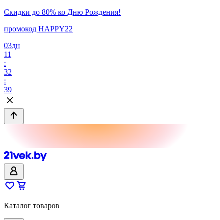
Скидки до 80% ко Дню Рождения!
промокод HAPPY22
03
дн
11
:
32
:
39
Каталог товаров