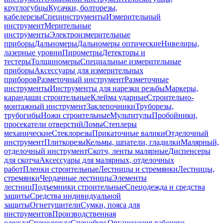
круглогубцы
Кусачки, болторезы,
кабелерезы
Специнструменты
Измерительный
инструмент
Мерительные
инструменты
Электроизмерительные
приборы
Дальномеры
Дальномеры оптические
Нивелиры,
лазерные уровни
Пирометры
Детекторы и
тестеры
Толщиномеры
Специальные измерительные
приборы
Аксессуары для измерительных
приборов
Разметочный инструмент
Разметочные
инструменты
Инструменты для нарезки резьбы
Маркеры,
карандаши строительные
Клейма ударные
Строительно-
монтажный инструмент
Заклепочники
Труборезы,
трубогибы
Ножи строительные
Мультитулы
Пробойники,
просекатели отверстий
Ломы
Степлеры
механические
Стеклорезы
Прикаточные валики
Отделочный
инструмент
Плиткорезы
Кельмы, шпатели, гладилки
Малярный,
отделочный инструмент
Скотч, ленты малярные
Диспенсеры
для скотча
Аксессуары для малярных, отделочных
работ
Пленки строительные
Лестницы и стремянки
Лестницы,
стремянки
Чердачные лестницы
Элементы
лестниц
Подъемники строительные
Спецодежда и средства
защиты
Средства индивидуальной
защиты
Огнетушители
Сумки, пояса для
инструментов
Производственная
одежда
Спецодежда
Спецобувь
Организация рабочего