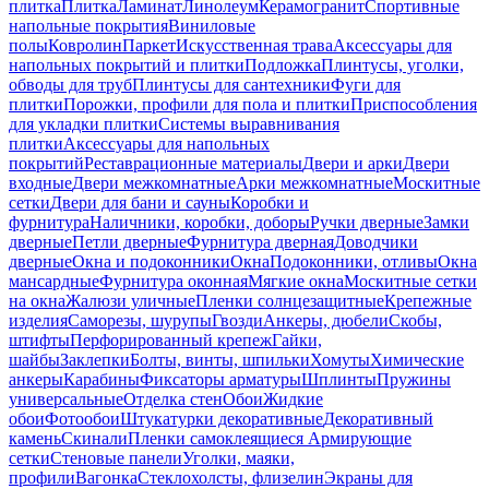
плитка
Плитка
Ламинат
Линолеум
Керамогранит
Спортивные
напольные покрытия
Виниловые
полы
Ковролин
Паркет
Искусственная трава
Аксессуары для
напольных покрытий и плитки
Подложка
Плинтусы, уголки,
обводы для труб
Плинтусы для сантехники
Фуги для
плитки
Порожки, профили для пола и плитки
Приспособления
для укладки плитки
Системы выравнивания
плитки
Аксессуары для напольных
покрытий
Реставрационные материалы
Двери и арки
Двери
входные
Двери межкомнатные
Арки межкомнатные
Москитные
сетки
Двери для бани и сауны
Коробки и
фурнитура
Наличники, коробки, доборы
Ручки дверные
Замки
дверные
Петли дверные
Фурнитура дверная
Доводчики
дверные
Окна и подоконники
Окна
Подоконники, отливы
Окна
мансардные
Фурнитура оконная
Мягкие окна
Москитные сетки
на окна
Жалюзи уличные
Пленки солнцезащитные
Крепежные
изделия
Саморезы, шурупы
Гвозди
Анкеры, дюбели
Скобы,
штифты
Перфорированный крепеж
Гайки,
шайбы
Заклепки
Болты, винты, шпильки
Хомуты
Химические
анкеры
Карабины
Фиксаторы арматуры
Шплинты
Пружины
универсальные
Отделка стен
Обои
Жидкие
обои
Фотообои
Штукатурки декоративные
Декоративный
камень
Скинали
Пленки самоклеящиеся
Армирующие
сетки
Стеновые панели
Уголки, маяки,
профили
Вагонка
Стеклохолсты, флизелин
Экраны для