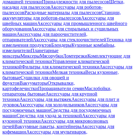
домашней техники
Принадлежности для пылесосов
Щетки,
насадки для пылесосов
Аксессуары для роботов-
пылесосов
Расходные материалы для пылесосов
Станции,
аккумуляторы для роботов-пылесосов
Аксессуары для
швейных машин
Аксессуары для промышленного швейного
оборудования
Аксессуары для стиральных и сушильных
машин
Аксессуары для пароочистителей,
отпаривателей
Аксессуары для стеклоочистителей
Техника для
измельчения продуктов
Блендеры
Кухонные комбайны,
измельчители
Планетарные
миксеры
Миксеры
Мясорубки
Ломтерезки
Комплектующие для
климатической техники
Управление климатической
техникой
Фильтры для климатической техники
Аксессуары для
климатической техники
Мелкая техника
Весы кухонные,
бытовые
Сушилки для овощей и
фруктов
Вакууматоры
Открывалки,
картофелечистки
Проращиватели семян
Маслобойки,
сепараторы бытовые
Аксессуары для крупной
техники
Аксессуары для вытяжек
Аксессуары для плит и
духовок
Аксессуары для холодильников
Аксессуары для
посудомоечных машин
Средства для посудомоечных
машин
Средства для ухода за техникой
Аксессуары для
кухонной техники
Аксессуары для микроволновых
печей
Вакуумные пакеты, контейнеры
Аксессуары для
кофемашин
Аксессуары для мультиварок,