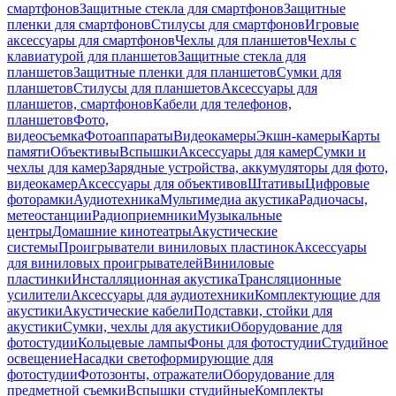
смартфонов
Защитные стекла для смартфонов
Защитные
пленки для смартфонов
Стилусы для смартфонов
Игровые
аксессуары для смартфонов
Чехлы для планшетов
Чехлы с
клавиатурой для планшетов
Защитные стекла для
планшетов
Защитные пленки для планшетов
Сумки для
планшетов
Стилусы для планшетов
Аксессуары для
планшетов, смартфонов
Кабели для телефонов,
планшетов
Фото,
видеосъемка
Фотоаппараты
Видеокамеры
Экшн-камеры
Карты
памяти
Объективы
Вспышки
Аксессуары для камер
Сумки и
чехлы для камер
Зарядные устройства, аккумуляторы для фото,
видеокамер
Аксессуары для объективов
Штативы
Цифровые
фоторамки
Аудиотехника
Мультимедиа акустика
Радиочасы,
метеостанции
Радиоприемники
Музыкальные
центры
Домашние кинотеатры
Акустические
системы
Проигрыватели виниловых пластинок
Аксессуары
для виниловых проигрывателей
Виниловые
пластинки
Инсталляционная акустика
Трансляционные
усилители
Аксессуары для аудиотехники
Комплектующие для
акустики
Акустические кабели
Подставки, стойки для
акустики
Сумки, чехлы для акустики
Оборудование для
фотостудии
Кольцевые лампы
Фоны для фотостудии
Студийное
освещение
Насадки светоформирующие для
фотостудии
Фотозонты, отражатели
Оборудование для
предметной съемки
Вспышки студийные
Комплекты