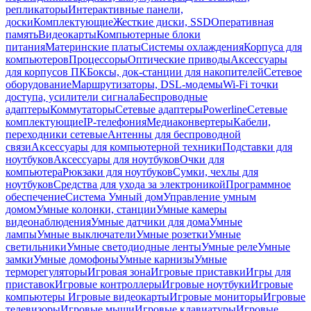
репликаторы
Интерактивные панели,
доски
Комплектующие
Жесткие диски, SSD
Оперативная
память
Видеокарты
Компьютерные блоки
питания
Материнские платы
Системы охлаждения
Корпуса для
компьютеров
Процессоры
Оптические приводы
Аксессуары
для корпусов ПК
Боксы, док-станции для накопителей
Сетевое
оборудование
Маршрутизаторы, DSL-модемы
Wi-Fi точки
доступа, усилители сигнала
Беспроводные
адаптеры
Коммутаторы
Сетевые адаптеры
Powerline
Сетевые
комплектующие
IP-телефония
Медиаконвертеры
Кабели,
переходники сетевые
Антенны для беспроводной
связи
Аксессуары для компьютерной техники
Подставки для
ноутбуков
Аксессуары для ноутбуков
Очки для
компьютера
Рюкзаки для ноутбуков
Сумки, чехлы для
ноутбуков
Средства для ухода за электроникой
Программное
обеспечение
Система Умный дом
Управление умным
домом
Умные колонки, станции
Умные камеры
видеонаблюдения
Умные датчики для дома
Умные
лампы
Умные выключатели
Умные розетки
Умные
светильники
Умные светодиодные ленты
Умные реле
Умные
замки
Умные домофоны
Умные карнизы
Умные
терморегуляторы
Игровая зона
Игровые приставки
Игры для
приставок
Игровые контроллеры
Игровые ноутбуки
Игровые
компьютеры
Игровые видеокарты
Игровые мониторы
Игровые
телевизоры
Игровые мыши
Игровые клавиатуры
Игровые