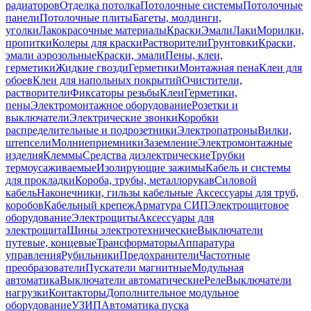
радиаторов
Отделка потолка
Потолочные системы
Потолочные
панели
Потолочные плиты
Багеты, молдинги,
уголки
Лакокрасочные материалы
Краски
Эмали
Лаки
Морилки,
пропитки
Колеры для краски
Растворители
Грунтовки
Краски,
эмали аэрозольные
Краски, эмали
Пены, клеи,
герметики
Жидкие гвозди
Герметики
Монтажная пена
Клеи для
обоев
Клеи для напольных покрытий
Очистители,
растворители
Фиксаторы резьбы
Клеи
Герметики,
пены
Электромонтажное оборудование
Розетки и
выключатели
Электрические звонки
Коробки
распределительные и подрозетники
Электропатроны
Вилки,
штепсели
Молниеприемники
Заземление
Электромонтажные
изделия
Клеммы
Средства диэлектрические
Трубки
термоусаживаемые
Изолирующие зажимы
Кабель и системы
для прокладки
Короба, трубы, металлорукав
Силовой
кабель
Наконечники, гильзы кабельные
Аксессуары для труб,
коробов
Кабельный крепеж
Арматура СИП
Электрощитовое
оборудование
Электрощиты
Аксессуары для
электрощита
Шины электротехнические
Выключатели
путевые, концевые
Трансформаторы
Аппаратура
управления
Рубильники
Предохранители
Частотные
преобразователи
Пускатели магнитные
Модульная
автоматика
Выключатели автоматические
Реле
Выключатели
нагрузки
Контакторы
Дополнительное модульное
оборудование
УЗИП
Автоматика пуска